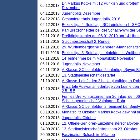
Dr. Markus Kottke mit 12 Punkten und großem
05.12.2018
Dezember
04.12.2018
Jugendblitz Dezember
04.12.2018
Gesamtergebnis Jugendblitz 2018
02.12.2018
Bezirksliga 4. Spieltag : SC Leinfelden I - SF O
22.11.2018
Karl Brettschneider bei der Schach-WM der S
22.11.2018
Dreikönigsturnier am 06.01.2019 um 14 Uhr im 
21.11.2018
Stadtmeisterschaft 2. Runde
17.11.2018
29. Württembergische Senioren-Mannschaftsm
11.11.2018
Bezirksliga 3. Spieltag : Leinfelden I - Wolfbusch
07.11.2018
14 Teilnehmer beim Monatsblitz November
06.11.2018
Jugendblitz November
04.11.2018
A-Klasse: SC Leinfelden 2 unterliegt Spvgg Bö
24.10.2018
13. Stadtmeisterschaft gestartet
21.10.2018
A-Klasse: Leinfelden 2 besiegt Vaihingen-Rohr 
Erwartete Auswärtsniederlage von Leinfelden 
14.10.2018
2,5 : 5,5
Fünftes Dreikönigsturnier am Sonntag, den 0
08.10.2018
Schachgemeinschaft Vaihingen-Rohr
07.10.2018
A-Klasse: SC Leinfelden 2 remisiert bei Spie
03.10.2018
Monatsblitz Oktober: Markus Kottke gewinnt mi
02.10.2018
Jugendblitz Oktober
01.10.2018
12. Offene-Senioren-Einzelmeisterschaft-von
24.09.2018
13. Stadtmeisterschaft startet am 23. Oktober
20.09.2018
Faszination Schach im Milaneo