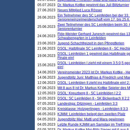
05.07.2023
Dr. Markus Kottke gewinnt das Juli Blitzturnier
27.06.2023
Neues Mitglied Luca Rösser
Ein Teilnehmer des SC Leinfelden bei der 33.
26.06.2023
Senioreneinzelmeisterschaft vom 17. bis 25.
Zwei Teilnehmer des SC Leinfelden beim 30.
25.06.2023
Seniorenturnier
Fide-Meister Gerhard Junesch gewinnt das 1
24.06.2023
Schwabengarten in Leinfelden
23.06.2023
Jugend-Schachfreizeit in den Pfingstferien
21.06.2023
DSOL: Halbfinale SC Leinfelden II - SC Hechi
DSOL: Leinfelden 1 gewinnt das Halbfinale geg
19.06.2023
Finale ein!
DSOL: Leinfelden I zieht mit einem 3.5:0,5 g
15.06.2023
ein!
14.06.2023
Vereinsmeister 2023 ist Dr. Markus Kottke - 
14.06.2023
Jugendblitz Juni: Matthias & Friedrich und M
12.06.2023
DSOL: Leinfelden II zieht ins Halbfinale ein! 2
07.06.2023
Mit 8 aus 8 ist Dr. Markus Kottke Spieler des 
12.05.2023
DSOL: Kreuzberg II - SC Leinfelden I 2:2
10.05.2023
DSOL: SC Leinfelden II - SK Bickenbach II 2:2
07.05.2023
Landesliga: Ditzingen - Leinfelden 3:3
07.05.2023
Kreisklasse: Holzgerlingen - Leinfelden II 3:3
06.05.2023
KJMM: Leinfelden belegt den zweiten Platz
04.05.2023
Jugendblitz Mai: Matti und Mara gewinnen
04.05.2023
Letzte Runde KJMM am Samstag im Treff Imp
03.05.2023
Dr. Markus Kottke Mai-Blitz Sieger mit 6 aus 6