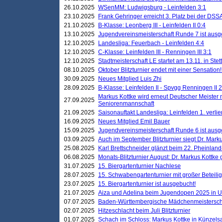
26.10.2025
WSenMM: Ludwigsburg - Leinfelden 3:1
23.10.2025
Frank Gehringer erreicht 3. Platz bei der DS
21.10.2025
B-Klasse: Leonberg III - Leinfelden II 0:4
13.10.2025
Jugendvereinsmeisterschaft Runde 7 ist ausg
12.10.2025
Landesliga: Feuerbach - Leinfelden 4:4
12.10.2025
C-Klasse: Leinfelden III - Renningen III 3:1
12.10.2025
Stadtmeisterschaft LE startet am 13.11. in Stet
08.10.2025
Oktober Blitzturnier endet mit einer Sensation!
30.09.2025
Neues Mitglied Luis Zhi
28.09.2025
B-Klasse: Leinfelden II - Spvgg Renningen II 2
Markus Kottke wird erneut Deutscher Meister 
27.09.2025
Seniorenmannschaft
21.09.2025
Saisonauftakt Landesliga: Leinfelden 1. verlier
16.09.2025
Neues Mitglied Emil Bauer
15.09.2025
Jugendvereinsmeisterschaft Runde 6 ist ausg
03.09.2025
Auch im September Blitzturnier siegt Dr. Mark
25.08.2025
Karl Brettschneider glänzt beim 22. Pheinlan
06.08.2025
Monats-Blitzturnier August: Dr. Markus Kottke
31.07.2025
15. Biergartenturnier Nachlese
28.07.2025
15. Schwabengartenturnier mit großer Beteili
23.07.2025
15. Biergartenturnier ist ausgebucht!
21.07.2025
Aiza und Adelina beim Jugendopen 2025 in 
07.07.2025
Baden-Württembergische Mädchenmeistersch
02.07.2025
Hitzeschlacht beim Juli Blitzturnier
01.07.2025
Schach im Schloss: Markus Kottke in Künzels