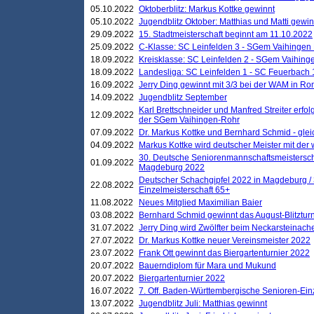
05.10.2022
Oktoberblitz: Markus Kottke gewinnt
05.10.2022
Jugendblitz Oktober: Matthias und Matti gewi
29.09.2022
15. Stadtmeisterschaft beginnt am 11.10.2022
25.09.2022
C-Klasse: SC Leinfelden 3 - SGem Vaihingen 
18.09.2022
Kreisklasse: SC Leinfelden 2 - SGem Vaihinge
18.09.2022
Landesliga: SC Leinfelden 1 - SC Feuerbach 
16.09.2022
Jerry Ding gewinnt mit 3/3 bei der WAM in 
14.09.2022
Jugendblitz September
Karl Brettschneider und Manfred Streiter erfo
12.09.2022
der SGem Vaihingen-Rohr
07.09.2022
Dr. Markus Kottke und Bernhard Schmid - glei
04.09.2022
Markus Kottke wird deutscher Meister mit de
30. Deutsche Seniorenmannschaftsmeistersch
01.09.2022
Magdeburg 2022
Deutscher Schachgipfel 2022 in Magdeburg /
22.08.2022
Einzelmeisterschaft 65+
11.08.2022
Neues Mitglied Maximilian Baier
03.08.2022
Bernhard Schmid gewinnt das August-Blitzturn
31.07.2022
Jerry Ding wird Zwölfter beim Neckarsteinac
27.07.2022
Dr. Markus Kottke neuer Vereinsmeister 2022
23.07.2022
Frank Ott gewinnt das Biergartenturnier 2022
20.07.2022
Bauerndiplom für Mara und Mukund
20.07.2022
Biergartenturnier 2022
16.07.2022
7. Off. Baden-Württembergische Senioren-Ein
13.07.2022
Jugendblitz Juli: Matthias gewinnt