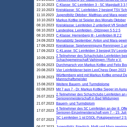
22.10.2023
C-Klasse: SC Leinfelden 3 - SC Magstadt 3 3,
22.10.2023
Kreisklasse: SC Leinfelden 2 besiegt TSV Schö
11.10.2023
Jugendblitz Oktober: Matthias und Mara gewi
10.10.2023
Markus Kottke ist Spieler des Monats Oktober
08.10.2023
Kreisklasse: Leinfelden 2 unterliegt Vfl Sindel
08.10.2023
Landesliga: Leinfelden - Ditzingen 5,5:2,5
08.10.2023
C-Klasse: Herrenberg III - Leinfelden III 2:2
24.09.2023
Monatsblitz September: Anton und Mara gew
17.09.2023
Kreisklasse: Spielvereinigung Renningen 1 unt
17.09.2023
C-KLasse: SC Leinfelden 3 besiegt SV Leonbe
2 Teilnehmer des Schachclubs Leinfelden bei
10.09.2023
Schachgemeinschaft Vaihingen / Rohr e.V.
05.09.2023
Durchmarsch von Markus Kottke und Felix Bow
20.08.2023
Vier Leinfeldener beim LeoChess Open 2023
Württemberg wird mit Markus Kottke erneut D
19.08.2023
Mannschaftsmeister
15.08.2023
Weitere Bauern- und Turmdiplome
02.08.2023
Mit 7 aus 7 - Dr. Markus Kottke Sieger im Augus
2 Teilnehmer des Schachclubs Leinfelden an 
26.07.2023
Seniorenmeisterschaft in Bad Wildungen
21.07.2023
Bauern- und Turmdiplom
4 Teilnehmer des SC Leinfelden an der 8. O
17.07.2023
Senioren-Einzelmeisterschaft vom 7. - 15. Jul
SC Leinfelden 1 ist DSOL-Pokalgewinner! 2,5:1
07.07.2023
!
06.07.2023
Jugendblitz: Friedrich, Matti und Mara gewinn