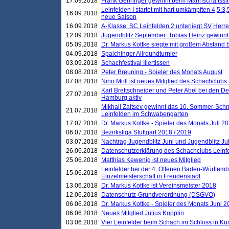
17.09.2018
Frank Gehringer gewinnt beim Mannschaftssi
Leinfelden I startet mit hart umkämpften 4,5:
16.09.2018
neue Saison
16.09.2018
A-Klasse: SC Leinfelden 2 unterliegt SV Herre
12.09.2018
Jugendblitz September: Tobias Heinz gewinnt
05.09.2018
Dr. Markus Kottke siegte mit großem Abstand 
04.09.2018
Spaichinger Allroundturnier
03.09.2018
Schachfestival Illertissen
08.08.2018
Peter Breuning - Spieler des Monats August
07.08.2018
Nino Moll ist neues Mitglied des Schachclubs
Karl Brettschneider und Peter Abel bei den D
27.07.2018
Hamburg aktiv
Mikhail Zaitsev gewinnt das 10. Sommer-Schn
21.07.2018
Leinfelden im Schwabengarten
17.07.2018
Dr. Markus Kottke - Spieler des Monats Juli 2
06.07.2018
Bezirksliga Stuttgart 2018 / 2019
03.07.2018
Nachtrag Jugendblitz Juni und Jugendblitz Jul
26.06.2018
Datenschutzerklärung des Schachclubs Lein
25.06.2018
Matthias Kewenig ist neues Mitglied
Leinfelder bei der 4. Offenen Baden-Württem
15.06.2018
Einzelmeisterschaft in Freudenstadt
13.06.2018
Dr. Markus Kottke ist Vereinsmeister 2018
12.06.2018
Datenschutz-Grundverordnung (DSGVO)
06.06.2018
Dr. Markus Kottke - Spieler des Monats Juni 
06.06.2018
Neues Mitglied Julius Kopplin
03.06.2018
Vier Leinfelder beim Schach im Schloss in K