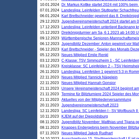
10.01.2024
Dr. Markus Kottke startet 2024 mit 100% beim 
07.01.2024
Landesliga: Leinfelden Stuttgarter Schachfreun
06.01.2024
Karl Brettschneider gewinnt das 8. Dreikönigs
29.12.2023
Jugendvereinsmeisterschaft 2024 startet am 0
17.12.2023
Landesliga: Leinfelden unterliegt Backnang kn
15.12.2023
Dreikönigsturnier am Sa, 6.1.2023 ab 14:00 U
09.12.2023
Württembergische Senioren-Mannschaftsmeiste
06.12.2023
Jugendblitz Dezember: Anton gewinnt vor Matt
06.12.2023
Karl Brettschneider - Spieler des Monats De
05.12.2023
Neues Mitglied Emile Renkl
03.12.2023
C-Klasse: TSV Simmozheim 1 - SC Leinfelden
03.12.2023
Kreisklasse: SC Leinfelden 2 – TSV Heimshei
26.11.2023
Landesliga: Leinfelden 1 gewinnt 5:3 in Ro
22.11.2023
Neues Mitglied Yannick Nägelein
22.11.2023
Neues Mitglied Hannah Gonsior
21.11.2023
Unsere Vereinsmeisterschaft 2024 beginnt am
21.11.2023
Termine für Blitzturniere 2024 Spieler des Mon
21.11.2023
Aktuelles von der Mitgliederversammlung
20.11.2023
Jugendvereinsmeisterschaft 2023
12.11.2023
Landesliga: SC Leinfelden I - SV Wolfbusch II 
10.11.2023
KJEM auf der Diepoldsburg
08.11.2023
Jugendblitz November: Matthias und Tijana 
08.11.2023
Knappes Endergebnis beim November Blitztur
07.11.2023
Neues Mitglied Jakob Rudhart
24.10.2023
Ausschreibung 15. Stadtmeisterschaft LE ist o