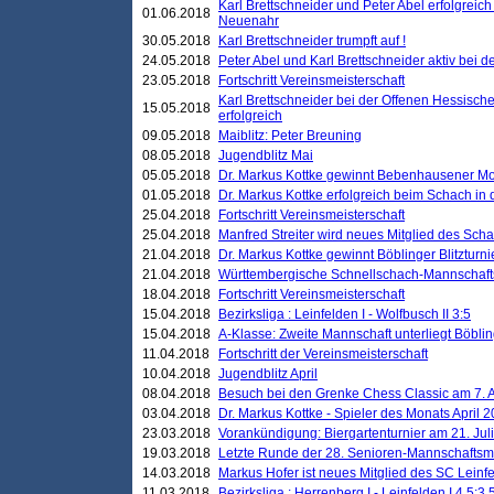
Karl Brettschneider und Peter Abel erfolgreic
01.06.2018
Neuenahr
30.05.2018
Karl Brettschneider trumpft auf !
24.05.2018
Peter Abel und Karl Brettschneider aktiv bei
23.05.2018
Fortschritt Vereinsmeisterschaft
Karl Brettschneider bei der Offenen Hessisch
15.05.2018
erfolgreich
09.05.2018
Maiblitz: Peter Breuning
08.05.2018
Jugendblitz Mai
05.05.2018
Dr. Markus Kottke gewinnt Bebenhausener Mo
01.05.2018
Dr. Markus Kottke erfolgreich beim Schach in
25.04.2018
Fortschritt Vereinsmeisterschaft
25.04.2018
Manfred Streiter wird neues Mitglied des Sch
21.04.2018
Dr. Markus Kottke gewinnt Böblinger Blitzturni
21.04.2018
Württembergische Schnellschach-Mannschafts
18.04.2018
Fortschritt Vereinsmeisterschaft
15.04.2018
Bezirksliga : Leinfelden I - Wolfbusch II 3:5
15.04.2018
A-Klasse: Zweite Mannschaft unterliegt Böblin
11.04.2018
Fortschritt der Vereinsmeisterschaft
10.04.2018
Jugendblitz April
08.04.2018
Besuch bei den Grenke Chess Classic am 7. A
03.04.2018
Dr. Markus Kottke - Spieler des Monats April 
23.03.2018
Vorankündigung: Biergartenturnier am 21. Jul
19.03.2018
Letzte Runde der 28. Senioren-Mannschaftsme
14.03.2018
Markus Hofer ist neues Mitglied des SC Leinf
11.03.2018
Bezirksliga : Herrenberg I - Leinfelden I 4,5:3,