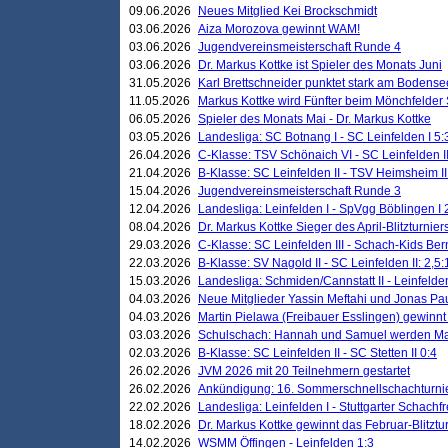
09.06.2026
Neues Mitglied Kei Brockschmidt
03.06.2026
Aiza Morozova gewinnt WAM!
03.06.2026
Jugendvereinsmeisterschaft Runde 4
03.06.2026
Dr. Markus Kottke ist Spieler des Monats Juni
31.05.2026
Karl Brettschneider punktet stark am Bodense
11.05.2026
Markus Kottke wird Fünfter beim Mönchfelder
06.05.2026
Spieler des Monats Mai - Dr. Markus Kottke
03.05.2026
Landesliga: SC Botnang I - SC Leinfelden I 5:
26.04.2026
C-Klasse: TSV Schönaich VI - SC Leinfelden II
21.04.2026
B-Klasse: SC Leinfelden II - TSV Heimsheim II
15.04.2026
Jugendvereinsmeisterschaft Runde 3
12.04.2026
Landesliga: Leinfelden I - SpVgg Böblingen I 
08.04.2026
Dr. Markus Kottke Sieger des April-Blitzturnier
29.03.2026
C-Klasse: SC Leinfelden III - Schach-Kids Ber
22.03.2026
B-Klasse: SV Nagold II - SC Leinfelden II: 2,5:
15.03.2026
Landesliga: Schmiden/Cannstatt II - Leinfelden
04.03.2026
Neue Mitglieder Yassin Meftahi und Jonas Pa
04.03.2026
Martin Pielawa (Freibauer Esslingen) gewinnt 
03.03.2026
Schulschach: Hannah und Samuel werden Ma
02.03.2026
B-Klasse: SC Leinfelden II - SC Stetten II 0:4
26.02.2026
JVM 2026 mit 20 Teilnehmern gestartet
26.02.2026
Ankündigung: 16. Sommerschnellschachturnie
22.02.2026
Landesliga: Leinfelden I - Stuttgarter Schachfr
18.02.2026
Dr. Markus Kottke gewinnt das Februar-Blitztu
14.02.2026
WSMM Öffingen - Leinfelden 1:3