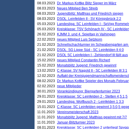
08.03.2023
Dr. Markus Kottke Blitz Sieger im März
08.03.2023
Neues Mitglied Ben Streib
08.03.2023
Jugendblitz: Matthias und Friedrich siegen
08.03.2023
DSOL: Leinfelden II - SV Königsbrück 2:2
05.03.2023
Landesliga: SC Leinfelden I - SpVgg Rommels
05.03.2023
Kreisklasse: TSV Schönach IV - SC Leinfelden 
26.02.2023
KJMM 3. und 4. Spieltag in Vaihingen
22.02.2023
neues Mitglied Luis Setzkorn
21.02.2023
Schnellschachturnier im Schwabengarten am
21.02.2023
DSOL: SG Lippe Süd - SC Leinfelden II 4:0
21.02.2023
DSOL SC Leinfelden I - Zehlendorf III fällt aus
15.02.2023
neues Mitglied Constantin Richert
15.02.2023
Monatsblitz Jugend: Friedrich gewinnt
13.02.2023
C-Klasse: SV Nagold II - SC Leinfelden III 3:1
12.02.2023
Auftakt der Kreisjugendmannschaftsmeistersc
08.02.2023
Dr. Markus Kottke Spieler des Monats Februar
02.02.2023
neue Mitglieder
30.01.2023
Vorankündigung: Biergartenturnier 2023
29.01.2023
Kreisklasse: SC Leinfelden 2 - Stetten 4,5:1,5
29.01.2023
Landesliga: Wolfbusch 2 - Leinfelden 1 3:3
15.01.2023
C-Klasse: SC Leinfelden gewinnt 3,5:0,5 geg
11.01.2023
Vereinsmeisterschaft 2023
11.01.2023
Monatsblitz Jugend: Matthias gewinnt mit 7/7
11.01.2023
Januar-Blitzturnier 2023
08.01.2023
Kreisklasse: SC Leinfelden 2 unterliegt Spvg