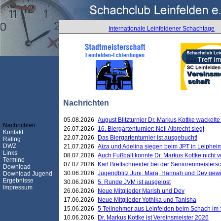
Internationale Leinfeldener Schachtage
Nachrichten
05.08.2026
August Blitzturnier Dr. Markus Kottke wackel
Nachrichten
26.07.2026
16. Biergartenturnier: Neil Albrecht siegt
Kontakt
22.07.2026
Das Biergartenturnier ist ausgebucht!
Rating
DWZ
21.07.2026
Aiza und Adelina siegen beim JPT in Leiphei
Links
08.07.2026
Auch Fußball konnte Dr. Markus Kottke nicht
Termine
07.07.2026
Karl Brettschneider bei der Seniorenmeister
Download
30.06.2026
Jugendblitz Juni: Mara, Hannah und Dev gew
Download Jugend
Ergebnisse
30.06.2026
5. Runde JVM ist ausgelost
Impressum
26.06.2026
Neue Mitglieder Marish und Dev
17.06.2026
Neue Mitglieder Yothika und Tanisha
15.06.2026
5 Teilnehmer aus Leinfelden beim Schach im 
10.06.2026
Dr. Markus Kottke ist Vereinsmeister 2026