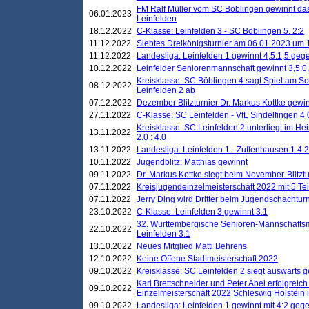
FM Ralf Müller vom SC Böblingen gewinnt das 
06.01.2023
Leinfelden
18.12.2022
C-Klasse: Leinfelden 3 - SC Böblingen 5. 2:2
11.12.2022
Siebtes Dreikönigsturnier am 06.01.2023 um 1
11.12.2022
Landesliga: Leinfelden 1 gewinnt 4,5:1,5 ge
10.12.2022
Leinfelder Seniorenmannschaft gewinnt 3,5:
Kreisklasse: SC Böblingen 4 sagt Spiel am S
08.12.2022
Leinfelden 2 ab
07.12.2022
Dezember Blitzturnier Dr. Markus Kottke gewin
27.11.2022
C-Klasse: SC Leinfelden - VfL Sindelfingen 4 
Kreisklasse: SC Leinfelden 2 unterliegt im H
13.11.2022
2.0 : 4.0
13.11.2022
Landesliga: Leinfelden 1 - Zuffenhausen 1 4:2
10.11.2022
Jugendblitz: Matthias gewinnt
09.11.2022
Dr. Markus Kottke siegt beim November-Blitztu
07.11.2022
Kreisjugendeinzelmeisterschaft 2022 mit 5 T
07.11.2022
Jerry Ding wird Dritter beim Jugendschachturn
23.10.2022
C-Klasse: Leinfelden 3 gewinnt 3:1
32. Württembergische Senioren-Mannschaftsm
22.10.2022
Leinfelden 3:1
13.10.2022
Neues Mitglied Matti Behrens
12.10.2022
Keine Offene Stadtmeisterschaft 2022
09.10.2022
Kreisklasse: SC Leinfelden 2 siegt auswärts g
Karl Brettschneider und Peter Abel erfolgreic
09.10.2022
Einzelmeisterschaft 2022 Schleswig Holstein 
09.10.2022
Landesliga: Leinfelden 1 gewinnt mit 4:2 geg