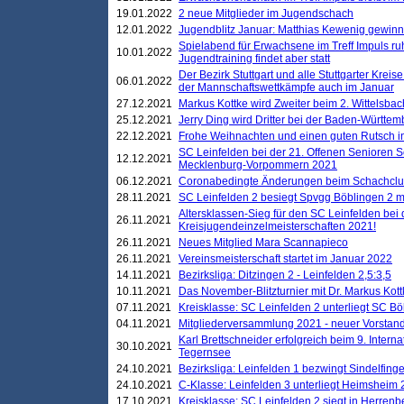
19.01.2022
2 neue Mitglieder im Jugendschach
12.01.2022
Jugendblitz Januar: Matthias Kewenig gewinn
Spielabend für Erwachsene im Treff Impuls ru
10.01.2022
Jugendtraining findet aber statt
Der Bezirk Stuttgart und alle Stuttgarter Krei
06.01.2022
der Mannschaftswettkämpfe auch im Januar
27.12.2021
Markus Kottke wird Zweiter beim 2. Wittelsb
25.12.2021
Jerry Ding wird Dritter bei der Baden-Württem
22.12.2021
Frohe Weihnachten und einen guten Rutsch i
SC Leinfelden bei der 21. Offenen Senioren S
12.12.2021
Mecklenburg-Vorpommern 2021
06.12.2021
Coronabedingte Änderungen beim Schachclub 
28.11.2021
SC Leinfelden 2 besiegt Spvgg Böblingen 2 mi
Altersklassen-Sieg für den SC Leinfelden bei
26.11.2021
Kreisjugendeinzelmeisterschaften 2021!
26.11.2021
Neues Mitglied Mara Scannapieco
26.11.2021
Vereinsmeisterschaft startet im Januar 2022
14.11.2021
Bezirksliga: Ditzingen 2 - Leinfelden 2,5:3,5
10.11.2021
Das November-Blitzturnier mit Dr. Markus Kott
07.11.2021
Kreisklasse: SC Leinfelden 2 unterliegt SC B
04.11.2021
Mitgliederversammlung 2021 - neuer Vorstan
Karl Brettschneider erfolgreich beim 9. Inte
30.10.2021
Tegernsee
24.10.2021
Bezirksliga: Leinfelden 1 bezwingt Sindelfinge
24.10.2021
C-Klasse: Leinfelden 3 unterliegt Heimsheim 2
17.10.2021
Kreisklasse: SC Leinfelden 2 siegt in Herrenbe