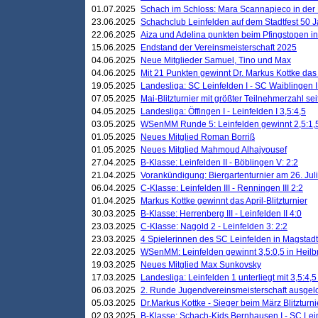
01.07.2025
Schach im Schloss: Mara Scannapieco in der
23.06.2025
Schachclub Leinfelden auf dem Stadtfest 50 
22.06.2025
Aiza und Adelina punkten beim Pfingstopen i
15.06.2025
Endstand der Vereinsmeisterschaft 2025
04.06.2025
Neue Mitglieder Samuel, Tino und Max
04.06.2025
Mit 21 Punkten gewinnt Dr. Markus Kottke das J
19.05.2025
Landesliga: SC Leinfelden I - SC Waiblingen I
07.05.2025
Mai-Blitzturnier mit größter Teilnehmerzahl se
04.05.2025
Landesliga: Öffingen I - Leinfelden I 3,5:4,5
03.05.2025
WSenMM Runde 5: Leinfelden gewinnt 2,5:1,
01.05.2025
Neues Mitglied Roman Borriß
01.05.2025
Neues Mitglied Mahmoud Alhajyousef
27.04.2025
B-Klasse: Leinfelden II - Böblingen V: 2:2
21.04.2025
Vorankündigung: Biergartenturnier am 26. Juli
06.04.2025
C-Klasse: Leinfelden III - Renningen III 2:2
01.04.2025
Markus Kottke gewinnt das April-Blitzturnier
30.03.2025
B-Klasse: Herrenberg III - Leinfelden II 4:0
23.03.2025
C-Klasse: Nagold 2 - Leinfelden 3: 2:2
23.03.2025
4 Spielerinnen des SC Leinfelden in Magstadt
22.03.2025
WSenMM: Leinfelden gewinnt 3,5:0,5 in Heilb
19.03.2025
Neues Mitglied Max Sunkovsky
17.03.2025
Landesliga: Leinfelden 1 unterliegt mit 3,5:4,5
06.03.2025
2. Runde Jugendvereinsmeisterschaft ausgel
05.03.2025
Dr.Markus Kottke - Sieger beim März Blitzturni
02.03.2025
B-Klasse: Schach-Kids Bernhausen I - SC Lein