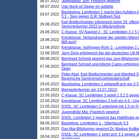
06.07.2022
Jugendblitz Juni: Friedrich gewinnt
06.07.2022
Udo Bock ist Sieger im Juliblitz
Bezirksliga: Leinfelden 1 macht den Aufstieg i
03.07.2022
5:1 - Sieg gegen DJK Stuttgart-Süd
Karl Brettschneider erfolgreich beim 29. off
26.06.2022
Seniorenturnier 2022 in Miedzyzdroje
26.06.2022
C-Klasse: SV Nagold 2 - SC Leinfelden 3 1,5:
Kreisklasse: Verbandsspiel der zweiten Manns
18.06.2022
fällt aus!!
12.06.2022
Kreisklasse: Vaihingen-Rohr 2 - Leinfelden 2 
12.06.2022
Jerry Ding erfolgreich bei der deutschen U8-M
08.06.2022
Bernhard Schmid gewinnt das Juni-Blitzturnie
Bernhard Schmid und Artemij Cadov erfolgreic
07.06.2022
Open
Peter Abel, Karl Brettschneider und Manfred St
07.06.2022
Bayerische Senioreneinzelmeisterschaft
29.05.2022
Bezirksliga: Leinfelden 1 erkämpft sich ein 3,
24.05.2022
Biergartenturnier am 23.07.2022!
22.05.2022
C-Klasse: SC Leinfelden 3 spielt 1,5:2,5 geg
22.05.2022
Kreisklasse: SC Leinfelden 2 holt ein 4:4 - 
21.05.2022
DSOL: SC Leinfelden 2 unterliegt mit 1:3 im F
18.05.2022
Jugendblitz Mai: Friedrich gewinnt
13.05.2022
DSOL: Leinfelden 2 gewinnt das Halbfinale geg
08.05.2022
Bezirkliga: Leinfelden 1 - Sillenbuch 3:3
04.05.2022
Das Mai-Blitzturnier gewinnt Dr. Markus Kottk
DSOL: SC Leinfelden 2 setzt sich 3:1 gegen J
28.04.2022
Halbfinale!