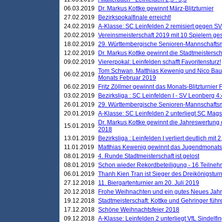
06.03.2019
Dr. Markus Kottke gewinnt März-Blitzturnier
27.02.2019
Bezirkspokalfinale erreicht!
24.02.2019
A-Klasse: SC Leinfelden 2 remisiert gegen SV
20.02.2019
Vereinsmeisterschaft 2019 mit 10 Spielern ges
18.02.2019
29. Württembergische Senioren-Mannschaftsm
12.02.2019
Dr. Markus Kottke gewinnt die Stadtmeistersc
09.02.2019
Viererpokal: Leinfelden schafft Favoritensturz!
Tom Schwan, Matthias Kewenig und Nico Baue
06.02.2019
Monats Februar 2019
06.02.2019
Fritz Zöllmer gewinnt das Monats-Blitzturnier 
03.02.2019
Bezirksliga : SC Leinfelden I - SV Leonberg 4:
26.01.2019
29. Württembergische Senioren-Mannschaftsm
20.01.2019
A-Klasse: SC Leinfelden 2 unterliegt SC Magst
Dr. Markus Kottke gewinnt die Jahreswertung d
15.01.2019
2018
13.01.2019
Bezirksliga : Leinfelden I verliert deutlich mit 
11.01.2019
Matthias Kewenig gewinnt das Jugendmonatsbl
08.01.2019
4. Runde Stadtmeisterschaft ist gelost
08.01.2019
Schon wieder Rekordbeteiligung - 16 Teilneh
06.01.2019
Thanh Kien Tran ist Sieger des Dreikönigstur
27.12.2018
11. Biergartenturnier am 20. Juli 2019
20.12.2018
Frohe Weihnachten und ein gutes Neues Jah
19.12.2018
Stadtmeisterschaft: Kottke und Gehringer führ
17.12.2018
Schöne Weihnachtsfeier 2018
09.12.2018
A-Klasse: Leinfelden 2 unterliegt VfL Sindelfin