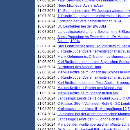
07.08.2024
Peter Breuning - Spieler des Monats August.
26.07.2024
Neue Mitglieder Adele & Aiza
21.07.2024
14. Biergartenturnier: FM Junesch wiederholt
19.07.2024
7. Runde Jugendvereinsmeisterschaft ist ausg
16.07.2024
Endstand der Vereinsmeisterschaft 2024
16.07.2024
SC Leinfelden bei der BWSSM
16.07.2024
Landesligaspielplan und Spieltermine B-Kla
Same Procedure As Every Month - Dr. Markus 
03.07.2024
Scoring 100%
02.07.2024
Drei Leinfeldener beim Großmeistersimultan 
28.06.2024
6. Runde Jugendvereinsmeisterschaft ist ausg
18.06.2024
Frank Gehringer ist C-Trainer - Leistungssport
10.06.2024
Karl Brettschneider bei der Bayrischen Senio
04.06.2024
Blitzturnier des Monats Juni
02.06.2024
Markus Kottke beim Schach im Schloss in Kü
20.05.2024
5. Runde Jugendvereinsmeisterschaft ist ausg
15.05.2024
Karl Brettschneider und Peter Abel in Bregenz
08.05.2024
Markus Kottke ist Spieler des Monats Mai
01.05.2024
Markus Kottke beim Schach in den Mai
28.04.2024
Landesliga: Leinfelden 1 gewinnt 5,5:2,5 in Ö
21.04.2024
C-Klasse: SGem Vaihingen-Rohr 6 - SC Leinfe
21.04.2024
Kreisklasse: Leinfelden II - Holzgerlingen I 2,5
13.04.2024
Leinfelden bei der württembergischen Mannsc
07.04.2024
Landesliga: Leinfelden I - Schönaich III 4:4
06.04.2024
Mara bei den württembergischen Meisterscha
03.04.2024
Dr. Markus Kottke April-Blitzschach-Sieger mit