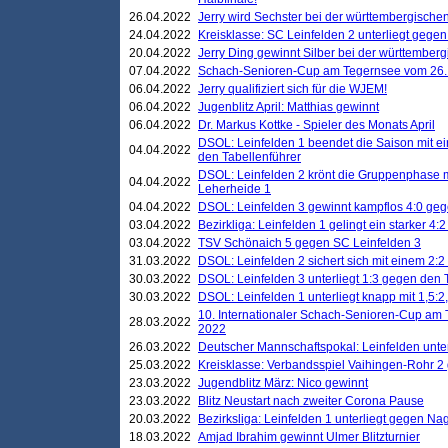
26.04.2022
Jerry wird Sechster bei der württembergische
24.04.2022
Kreisklasse: SC Leinfelden 2 unterliegt gege
20.04.2022
Jerry Ding gewinnt Silber bei der württemberg
07.04.2022
Schach-Senioren-Cup am Tegernsee vom 26. M
06.04.2022
Jerry qualifiziert sich für die WJEM!
06.04.2022
Jugenblitz April: Matthias gewinnt
06.04.2022
Dr. Markus Kottke - Spieler des Monats April
DSOL: Leinfelden 1 beendet die Saison mit e
04.04.2022
den Tabellenführer
DSOL: Leinfelden 2 krönt die Gruppenphase m
04.04.2022
Leherheide 1
04.04.2022
DSOL: Leinfelden 3 gewinnt kampflos 4:0 geg
03.04.2022
Bezirkliga: Leinfelden 1 gelingt ein starker 4
03.04.2022
TSV Schönaich 5 gegen SC Leinfelden 3
31.03.2022
DSOL: Leinfelden 2 sichert sich mit einem 2:2 d
30.03.2022
DSOL: Leinfelden 3 unterliegt 1:3 gegen den 
30.03.2022
DSOL: Leinfelden 1 unterliegt knapp mit 1,5
10. Internationaler Schach-Senioren-Cup am T
28.03.2022
2022
26.03.2022
Deutscher Mannschaftspokal: Leinfelden unte
25.03.2022
Kreisklasse: Verbandsspiel Vaihingen-Rohr 2 
23.03.2022
Jugendblitz März: Nico gewinnt
23.03.2022
Blitz Neustart nach zweiter Corona Pause
20.03.2022
Bezirksliga: Leinfelden 1 unterliegt gegen Nag
18.03.2022
Amjad Ibrahim gewinnt Ulmer Blitzturnier