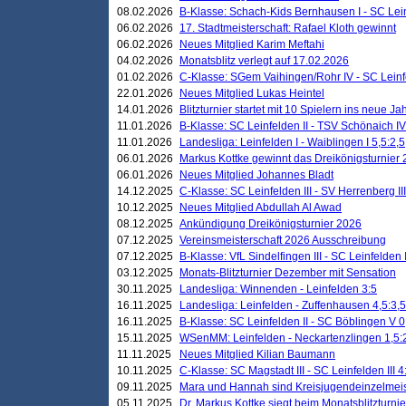
08.02.2026
B-Klasse: Schach-Kids Bernhausen I - SC Leinf
06.02.2026
17. Stadtmeisterschaft: Rafael Kloth gewinnt
06.02.2026
Neues Mitglied Karim Meftahi
04.02.2026
Monatsblitz verlegt auf 17.02.2026
01.02.2026
C-Klasse: SGem Vaihingen/Rohr IV - SC Leinfel
22.01.2026
Neues Mitglied Lukas Heintel
14.01.2026
Blitzturnier startet mit 10 Spielern ins neue J
11.01.2026
B-Klasse: SC Leinfelden II - TSV Schönaich IV
11.01.2026
Landesliga: Leinfelden I - Waiblingen I 5,5:2,5
06.01.2026
Markus Kottke gewinnt das Dreikönigsturnier
06.01.2026
Neues Mitglied Johannes Bladt
14.12.2025
C-Klasse: SC Leinfelden III - SV Herrenberg III
10.12.2025
Neues Mitglied Abdullah Al Awad
08.12.2025
Ankündigung Dreikönigsturnier 2026
07.12.2025
Vereinsmeisterschaft 2026 Ausschreibung
07.12.2025
B-Klasse: VfL Sindelfingen III - SC Leinfelden I
03.12.2025
Monats-Blitzturnier Dezember mit Sensation
30.11.2025
Landesliga: Winnenden - Leinfelden 3:5
16.11.2025
Landesliga: Leinfelden - Zuffenhausen 4,5:3,5
16.11.2025
B-Klasse: SC Leinfelden II - SC Böblingen V 0
15.11.2025
WSenMM: Leinfelden - Neckartenzlingen 1,5:
11.11.2025
Neues Mitglied Kilian Baumann
10.11.2025
C-Klasse: SC Magstadt III - SC Leinfelden III 4
09.11.2025
Mara und Hannah sind Kreisjugendeinzelmei
05.11.2025
Dr. Markus Kottke siegt beim Monatsblitzturn