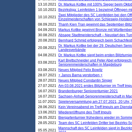
13.10.2021
Dr. Markus Kottke mit 100% Sieger beim Oktobe
10.10.2021
Bezirksliga: Leinfelden 1 bezwingt Öffingen mi
Zwei Mitglieder des SC Leinfelden bei den Of
10.10.2021
Einzelmeisterschaften von Schleswig-Holstei
08.09.2021
Thanh Kien Tran gewinnt das September-Blitz
04.09.2021
Markus Kottke gewinnt Bronze mit Württemberg
30.08.2021
Absage Stadtmeisterschaft – Neustart des Tur
20.08.2021
Bernhard Schmid erfolgreich beim Schachfesti
Dr. Markus Kottke bei der 29. Deutschen Sen
20.08.2021
Landesverbände
04.08.2021
Dr. Markus Kottke siegt beim ersten Blitzturn
Karl Brettschneider und Peter Abel erfolgreic
03.08.2021
Seniorenmeisterschaften in Magdeburg
03.08.2021
Neues Mitglied Felix Bowitz
28.07.2021
+ Janos Barna verstorben +
28.07.2021
Neues Mitglied Constantin Singer
27.07.2021
Am 03.08.2021 erstes Blitzturnier im Treff Im
16.07.2021
Brandenburger Seniorenturnier 2021
16.07.2021
Sachsen-Anhalt-Seniorenmeisterschaft in M
11.07.2021
Spielerversammlung am 27.07.2021, 20 Uhr, T
28.06.2021
Kein Vereinsabend im Treff Impuls am Dienst
13.06.2021
Wiedereröffnung des Treff Impuls
28.05.2021
Biergartenturnier frühestens wieder im Somm
28.05.2021
Team des SC Leinfelden Dritter bei Bezirks-S
Mannschaft des SC Leinfelden siegt in Bezirks
05.05.2021