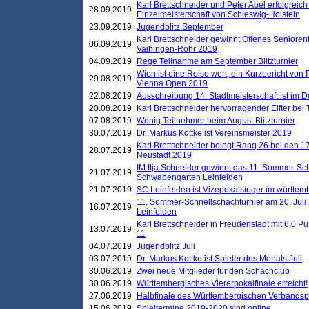
Karl Brettschneider und Peter Abel erfolgreich
28.09.2019
Einzelmeisterschaft von Schleswig-Holstein
23.09.2019
Jugendblitz September
Karl Brettschneider gewinnt Offenes Seniore
06.09.2019
Vaihingen-Rohr 2019
04.09.2019
Rege Teilnahme am September Blitzturnier
Wien ist eine Reise wert, ein Kurzbericht von
29.08.2019
Vienna Open 2019
22.08.2019
Ausschreibung 14. Stadtmeisterschaft ist im
20.08.2019
Karl Brettschneider hervorragender Elfter bei
07.08.2019
Wenig Teilnehmer beim August Blitzturnier
30.07.2019
Dr. Markus Kottke ist Vereinsmeister 2019
Karl Brettschneider belegt Rang 26 bei den 1
28.07.2019
Neustadt 2019
IM Ilja Schneider gewinnt das 11. Sommer-Sch
21.07.2019
Schwabengarten Leinfelden
21.07.2019
SC Leinfelden ist Vizepokalsieger im württem
11. Sommer-Schnellschachturnier am 20. Jul
16.07.2019
Leinfelden
Karl Brettschneider in Freudenstadt mit 6,0 
13.07.2019
11
04.07.2019
Jugendblitz Juli
03.07.2019
Dr. Markus Kottke ist Spieler des Monats Juli
30.06.2019
Zwei neue Mitglieder für den Schachclub
30.06.2019
Württembergisches Viererpokalfinale erreicht!
27.06.2019
Halbfinale des Württembergischen Verbands
15.06.2019
Spieltermine 2019-2020 sind online