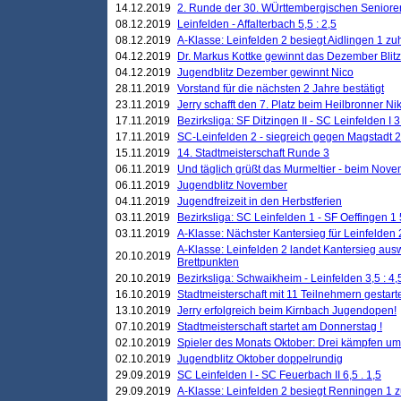
14.12.2019
2. Runde der 30. WÜrttembergischen Seniore
08.12.2019
Leinfelden - Affalterbach 5,5 : 2,5
08.12.2019
A-Klasse: Leinfelden 2 besiegt Aidlingen 1 zu
04.12.2019
Dr. Markus Kottke gewinnt das Dezember Blitzt
04.12.2019
Jugendblitz Dezember gewinnt Nico
28.11.2019
Vorstand für die nächsten 2 Jahre bestätigt
23.11.2019
Jerry schafft den 7. Platz beim Heilbronner 
17.11.2019
Bezirksliga: SF Ditzingen II - SC Leinfelden I 3
17.11.2019
SC-Leinfelden 2 - siegreich gegen Magstadt 2
15.11.2019
14. Stadtmeisterschaft Runde 3
06.11.2019
Und täglich grüßt das Murmeltier - beim Novemb
06.11.2019
Jugendblitz November
04.11.2019
Jugendfreizeit in den Herbstferien
03.11.2019
Bezirksliga: SC Leinfelden 1 - SF Oeffingen 1 
03.11.2019
A-Klasse: Nächster Kantersieg für Leinfelden 2
A-Klasse: Leinfelden 2 landet Kantersieg aus
20.10.2019
Brettpunkten
20.10.2019
Bezirksliga: Schwaikheim - Leinfelden 3,5 : 4,
16.10.2019
Stadtmeisterschaft mit 11 Teilnehmern gestart
13.10.2019
Jerry erfolgreich beim Kirnbach Jugendopen!
07.10.2019
Stadtmeisterschaft startet am Donnerstag !
02.10.2019
Spieler des Monats Oktober: Drei kämpfen um
02.10.2019
Jugendblitz Oktober doppelrundig
29.09.2019
SC Leinfelden I - SC Feuerbach II 6,5 . 1,5
29.09.2019
A-Klasse: Leinfelden 2 besiegt Renningen 1 z