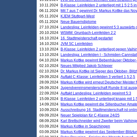
10.11.2024
B-Klasse: Leinfelden 2 unterliegt mit 1,5;2,5 
06.11.2024
Mit 7 aus 7 gewinnt Dr. Markus Kottke das Nov
05.11.2024
KJEM Stuttgart-West
05.11.2024
Neue Bauerndiplome
27.10.2024
Landesliga: Leinfelden gewinnt 5:3 auswärts
20.10.2024
WSMM: Grunbach-Leinfelden 2:2
16.10.2024
16. Stadtmeisterschaft gestartet
16.10.2024
JVM SC Leinfelden
13.10.2024
B-Klasse: Leinfelden 2 unterliegt gegen Vaihi
13.10.2024
Landesliga: Leinfelden I - Schmiden-Cannstatt 
04.10.2024
Markus Kottke gewinnt Bebenhäuser Oktober-B
02.10.2024
Neues Mitglied Jakob Schleper
02.10.2024
Dr. Markus Kottke ist Sieger des Oktober- Blitz
29.09.2024
Auftakt C-Klasse: Leinfelden 3 verliert 1,5:2,5
28.09.2024
Markus Kottke wird erneut Deutscher Meister 
26.09.2024
Jugendvereinsmeisterschaft Runde 8 ist ausg
22.09.2024
Auftakt Landesliga: Leinfelden gewinnt 5:3
15.09.2024
B-Klasse: Leinfelden 2 unterliegt knapp mit 1,
14.09.2024
Markus Kottke gewinnt die Sillenbucher Amate
10.09.2024
Ausschreibung 16. Stadtmeisterschaft ist onli
09.09.2024
Neuer Spielplan für C-Klasse 24/25
08.09.2024
Karl Brettschneider wird Zweiter beim Vaihing
03.09.2024
Markus Kottke in Spaichingen
03.09.2024
Markus Kottke gewinnt das September-Blitztur