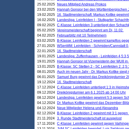
25.02.2025
Neues Mitglied Andreas Prokos
23.02.2025
Hannah Gonsior bei den Württembergischen 
19.02.2025
16. Stadtmeisterschaft: Markus Kottke gewinnt 
16.02.2025
Landesliga: Leinfelden I - Stuttgarter Schachfr
09.02.2025
C-Klasse: Leinfelden 3 unterliegt den Schach
05.02.2025
Vereinsmeisterschaft beginnt am Di, 11.02.
04.02.2025
Februarblitz mit 10 Teilnehmern
03.02.2025
B-Klasse: Leinfelden 2 gewinnt kampflos ge
27.01.2025
WSenMM: Leinfelden - Schmiden/Cannstatt 0,
22.01.2025
16. Stadtmeisterschaft
19.01.2025
Landesliga: Zuffenhausen - Leinfelden 4,5:3,5
19.01.2025
Hannah Gonsior ist Vizemeisterin der WU8 i
13.01.2025
B-Klasse: SC Stetten 2 - SC Leinfelden 2: 2,5:
08.01.2025
Auch im neuen Jahr - Dr. Markus Kottke siegt 
06.01.2025
Samuel Burg gewinnt das Dreikönigsturnier 
19.12.2024
16. Stadtmeisterschaft
17.12.2024
C-Klasse: Leinfelden unterliegt 1:3 in Heimsh
09.12.2024
Dreikönigsturnier am 6.1.2025 ab 14:00 Uhr
08.12.2024
Landesliga: Leinfelden gewinnt 5:3 gegen Sc
04.12.2024
Dr. Markus Kottke gewinnt das Dezember-Blitz
04.12.2024
Neue Mitglieder Helena und Alexandra
02.12.2024
B-Klasse: Leinfelden 2 gewinnt mit 3:1 gegen
21.11.2024
3. Runde Stadtmeisterschaft ist ausgelost
17.11.2024
C-Klasse: Leinfelden gewinnt gegen Vaihinge
13.11.2024
JVM SC Leinfelden beendet: Luis Setzkorn ge