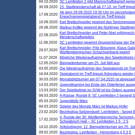
04.10.2020
SC Leinfelden 2 gibt Mannschaftskampf gege
30.09.2020
15. Stadtmeisterschaft ab 27.10. im Treff Impu
Ab dem 29.09.2020 19:30 Uhr im vierzehntäg
17.09.2020
Erwachsenenspielabend im Treff Impuls
10.09.2020
Karl Brettschneider gewinnt das Seniorenopen
26.08.2020
Markus Kottke gewinnt die Nürtinger Stadtmei
Karl Brettschneider und Peter Abel erfolgreic
22.08.2020
Meisterschaftsgipfels
11.08.2020
SC Leinfelden gewinnt Gruppenphase der De
Karl Brettschneider, Fritz Breuning, Klaus Gab
29.07.2020
Württembergischen Schachverband geehrt
11.07.2020
Mögliche Wiederaufnahme des Spielbetriebs
12.05.2020
Biergartenturnier am 25. Juli fällt aus
03.05.2020
Die Wiederaufnahme des Spielabends im Treff
16.04.2020
Spielabend im Treff Impuls frühestens wieder
30.03.2020
Monatsblitzturnier am 07.04.2020 ist abgesag
14.03.2020
Jugendtraining bis Ende der Osterferien ausg
13.03.2020
Der Spielbetrieb im SVW ist bis Ostern ausges
08.03.2020
A-Klasse, Runde 8: SC Leinfelden 2 besiegt 
05.03.2020
Jugendbiltz März
04.03.2020
Spieler des Monats März ist Markus Hofer
23.02.2020
Bezirksliga-Spitzenduell: Leinfelden - Spvgg 
4. Runde der 30. Württembergische Senioren
17.02.2020
Schwäbisch Hall – SC Leinfelden 1,5 : 2,5
10.02.2020
Ankündigung: 12. Biergartenturnier am 25. Juli
09.02.2020
Bezirksliga: Leinfelden - Herrenberg 4,5:3,5