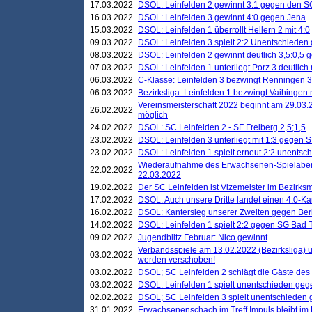
17.03.2022
DSOL: Leinfelden 2 gewinnt 3:1 gegen den 
16.03.2022
DSOL: Leinfelden 3 gewinnt 4:0 gegen Jena
15.03.2022
DSOL: Leinfelden 1 überrollt Hellern 2 mit 4:0
09.03.2022
DSOL: Leinfelden 3 spielt 2:2 Unentschieden
08.03.2022
DSOL: Leinfelden 2 gewinnt deutlich 3,5:0,5
07.03.2022
DSOL: Leinfelden 1 unterliegt Porz 3 deutlich 
06.03.2022
C-Klasse: Leinfelden 3 bezwingt Renningen 3 
06.03.2022
Bezirksliga: Leinfelden 1 bezwingt Vaihingen m
Vereinsmeisterschaft 2022 beginnt am 29.03.2
26.02.2022
möglich
24.02.2022
DSOL: SC Leinfelden 2 - SF Freiberg 2,5;1,5
23.02.2022
DSOL: Leinfelden 3 unterliegt mit 1:3 gegen S
23.02.2022
DSOL: Leinfelden 1 spielt erneut 2:2 unentsc
Wiederaufnahme des Erwachsenen-Spielabend
22.02.2022
22.03.2022
19.02.2022
Der SC Leinfelden ist Vizemeister im Bezirksm
17.02.2022
DSOL: Auch unsere Dritte landet einen 4:0-Ka
16.02.2022
DSOL: Kantersieg unserer Zweiten gegen Ber
14.02.2022
DSOL: Leinfelden 1 spielt 2:2 gegen SG Bad 
09.02.2022
Jugendblitz Februar: Nico gewinnt
Verbandsspiele am 13.02.2022 (Bezirksliga) 
03.02.2022
werden verschoben!
03.02.2022
DSOL; SC Leinfelden 2 schlägt die Gäste des
03.02.2022
DSOL: Leinfelden 1 spielt unentschieden gege
02.02.2022
DSOL; SC Leinfelden 3 spielt unentschieden
31.01.2022
Erwachsenenschach im Treff Impuls bleibt im