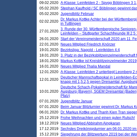
09.02.2020
A-Klasse: Leinfelden 2 - Spvgg Böblingen 3 1,
05.02.2020
Stephan Kaufhold / SC Böblingen gewinnt das 
05.02.2020
Jugendblitz Februar
Dr. Markus Kottke Achter bei der Württembergi
02.02.2020
in Tuttlingen
3. Runde der 30. Württembergische Senioren
27.01.2020
Leinfelden – Stuttgarter Schachfreunde III 2,5 
26.01.2020
Start der Vereinsmeisterschaft 2020 am 11. F
22.01.2020
Neues Mitglied Friedrich Knörzer
19.01.2020
Bezirksliga: Nagold - Leinfelden 4:4
18.01.2020
3. Platz in der Bezirksblitzeinzelmeisterschaft
18.01.2020
Markus Kottke ist Kreisblitzeinzelmeister 2019
16.01.2020
Neues Mitglied Thalia Mandal
12.01.2020
A-Klasse: Leinfelden 2 unterliegt Leonberg 2 
Deutscher Mannschaftspokal in Leinfelden-Ech
12.01.2020
knapp mit 1,5:2,5 gegen Dreisamtal, Augsbur
Deutsche Schach-Pokalmeisterschaft für Mann
10.01.2020
Augsburg (Bayern), SGEM Dreisamtal (Baden
Pfalz)
07.01.2020
Jugendblitz Januar
07.01.2020
Beim Januar Blitzturnier gewinnt Dr. Markus 
06.01.2020
Dr. Markus Kottke und Thanh Kien Tran siegen
25.12.2019
Frohe Weihnachten und einen guten Rutsch!
18.12.2019
Neues Mitglied Abbirahm Aingkaran
17.12.2019
Sechstes Dreikönigsturnier am 06.01.2020 im T
15.12.2019
Siegehrung der Blitzwertung 2019 bei der Wei