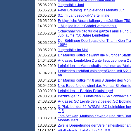
05.06.2019
Jugendblitz Juni
05.06.2019
Peter Breuning ist Spieler des Monats Juni.
26.05.2019
3:1 im Landespokal-Viertelfinale!
26.05.2019
Erfolgreiche Veranstaltung zum Jubiläum 750
14.05.2019
+ Mitglied Klaus Gabriel verstorben +
Schachnachmittag für die ganze Familie und 
12.05.2019
Jubiläums 750 Jahre Leinfelden
Der Böblinger Oberligaspieler Thanh Kien Tran
08.05.2019
100%
08.05.2019
Jugendblitz im Mai
07.05.2019
Dr. Markus Kottke gewinnt die Nürtinger Stadt
14.04.2019
A-Klasse: Leinfelden 2 unterliegt Leonberg 2 a
09.04.2019
Leinfelden im Mannschaftspokal nun auf Ver
Leinfelden I schlägt Vaihingen/Rohr I mit 6:2 
07.04.2019
ab
03.04.2019
Dr. Markus Kottke mit 8 aus 8 Spieler des Mona
03.04.2019
Nico Bauerfeld gewinnt das Monats-Blitzturnier
30.03.2019
Leinfelden ist Bezirks-Pokalsieger!
24.03.2019
Bezirksliga : SC Leinfelden I - SV Schwaikheim
24.03.2019
A-Klasse: SC Leinfelden 2 besiegt SC Böbling
3. Platz bei der 29. WSMM ! SC Leinfelden b
16.03.2019
:1,5
Tom Schwan, Matthias Kewenig und Nico Baue
13.03.2019
Monats März
13.03.2019
Zweite Doppelrunde der Vereinsmeisterschaft i
11.03.2019
Affalterbach - Leinfelden 2,5 . 5,5