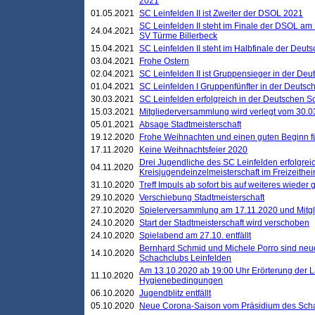
2021
01.05.2021
SC Leinfelden II ist Zweiter der DSOL 2021
SC Leinfelden II steht im Finale der DSOL am 
24.04.2021
SV Türme Billerbeck
15.04.2021
SC Leinfelden II steht im Halbfinale der Deu
03.04.2021
Frohe Ostern
02.04.2021
SC Leinfelden II ist Gruppensieger in der De
01.04.2021
SC Leinfelden I Gruppenfünfter in der Deuts
30.03.2021
SC Leinfelden erfolgreich in der Deutschen 
15.03.2021
Mitgliederversammlung wird verlegt vom 30.0
05.01.2021
Absage Stadtmeisterschaft
19.12.2020
Frohe Weihnachten und einen guten Beginn f
17.11.2020
Keine Weihnachtsfeier 2020
Drei Jugendliche des SC Leinfelden erfolgreic
04.11.2020
Kreisjugendeinzelmeisterschaft im Freizeithe
31.10.2020
Treff Impuls ab sofort bis auf weiteres wieder
29.10.2020
Verschiebung Stadtmeisterschaft
27.10.2020
Spielerversammlung am 17.11.2020 und Mitg
24.10.2020
Start der Stadtmeisterschaft wird verschoben
24.10.2020
Spielabend am 27.10. entfällt
Bernhard Schmid und Michele Porro sind neu
14.10.2020
Schachclubs Leinfelden
Am 13.10.2020 ab 19:00 Uhr Erörterung der L
11.10.2020
Hygienebedingungen
06.10.2020
Jugendblitz entfällt
05.10.2020
Neue Corona-Saison vom Präsidium des Sch