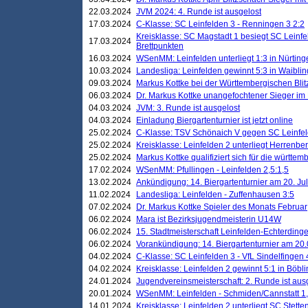
22.03.2024
JVM 2024: 4. Runde ist ausgelost
17.03.2024
C-Klasse: SC Leinfelden 3 - Renningen 3 2:2
Kreisklasse: SC Magstadt 1 besiegt SC Leinfe
17.03.2024
Brettpunkten
16.03.2024
WSenMM: Leinfelden unterliegt 1:3 in Nürting
10.03.2024
Landesliga: Leinfelden gewinnt 5:3 in Waibli
09.03.2024
Markus Kottke bei der Württembergischen Blit
06.03.2024
Dr. Markus Kottke unangefochtener Sieger im M
04.03.2024
JVM: 3. Runde ist ausgelost
04.03.2024
Einladung Biergartenturnier ist jetzt online
25.02.2024
C-Klasse: TSV Schönaich V gegen SC Leinfelde
25.02.2024
Kreisklasse: Leinfelden 2 unterliegt Herrenber
25.02.2024
Markus Kottke qualifiziert sich für die württem
17.02.2024
WSenMM: Pfullingen - Leinfelden 2,5:1,5
13.02.2024
Ankündigung: 14. Biergartenturnier am 20. Ju
11.02.2024
Landesliga: Leinfelden - Zuffenhausen 3:5
07.02.2024
Dr. Markus Kottke Spieler des Monats Februar
06.02.2024
Mara ist Bezirksjugendmeisterin U14W
06.02.2024
15. Stadtmeisterschaft Leinfelden-Echterding
06.02.2024
Vorankündigung: 14. Biergartenturnier am 20
04.02.2024
C-Klasse: SC Leinfelden 3 - VfL Sindelfingen 
04.02.2024
Kreisklasse: Leinfelden 2 gewinnt 5:1 in Böbl
24.01.2024
Jugendvereinsmeisterschaft: 2. Runde ist aus
20.01.2024
WSenMM: Leinfelden - Schmiden/Cannstatt 1,
14.01.2024
Kreisklasse: Leinfelden 2 unterliegt SC Stette