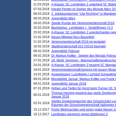
11.03.2018
A-Klasse: SC Leinfelden 2 unterliegt SC Böbli
07.03.2018
Harald Fendel ist Spieler des Monats März 2
06.03.2018
2. Jubiläumsturnier "Uta Röchling" in Magdebu
06.03.2018
Jugendblitz März
28.02.2018
Zweite Runde der Vereinsmeisterschaft 2018
25.02.2018
Bezirksliga : Leinfelden I - Sindelfingen I 5:3
25.02.2018
A-Klasse: SC Leinfelden 2 unentschieden geg
21.02.2018
Neues Mitglied Nico Bauerfeld
21.02.2018
Vereinsmeisterschaft 2018 ist gestartet
16.02.2018
Stadtmeisterschaft 2017/2018 beendet
06.02.2018
Jugendblitz Februar
06.02.2018
Dr. Markus Kottke - Spieler des Monats Febru
27.01.2018
28. Württ. Senioren - Mannschaftsmeisterscha
24.01.2018
A-Klasse: SC Leinfelden 2 besiegt SC Magstadt
18.01.2018
Vereinsmeisterschaft beginnt mit neuem Mod
14.01.2018
Auswärtssieg ! Leinfelden I schlägt Schwaikhei
09.01.2018
Monatsblitz Januar: Markus Kottke und Frank
09.01.2018
Jugendblitz Januar 2018
07.01.2018
Höhen und Tiefen für Horst beim Turnier 30. 
Thomas Heining gewinnt das vierte Dreikönigs
06.01.2018
Januar 2018
Viertes Dreikönigsturnier des Schachclubs Le
02.01.2018
Räumen der Schachgemeinschaft Vaihingen-
15.12.2017
Frohe Weihnachten und einen gutes Neues J
10.12.2017
Leinfelden siegreich gegen Böblingen 3