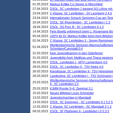
01.05.2023
Markus Kottke Co-Sieger in Mönchfeld
27.04.2023
DSOL: SC Leinfelden 1 besiegt SG Löhne mit 
23.04.2023
C-Klasse: SC Leinfelden - SV Leonberg 3 4:0
23.04.2023
Internationaler Schach-Senioren-Cup am Te
20.04.2023
DSOL: SK Rheinfelden - SC Leinfelden I 1:3
18.04.2023
DSOL: SG Porz III - SC Leinfelden II 1:3
14.04.2023
Felix Bowitz erfolgreich beim 1. Rosemarie B
05.04.2023
100% für Dr. Markus Kottke beim April-Blitztur
02.04.2023
C-Klasse: SC Leinfelden 3 - Spvgg Renningen
Württembergische Senioren-Mannschaftsmeist
01.04.2023
Schmiden/Cannstatt 0:4
31.03.2023
Kein Jugendtraining in den Osterferien
31.03.2023
Jugendblitz April: Matthias und Tijana gewinn
30.03.2023
DSOL: Leinfelden I - MTV Langenberg 4:0
29.03.2023
DSOL: SC Leinfelden II - TSV Netra 4:0
26.03.2023
Kreisklasse: SC Leinfelden II - TSV Heimsheim
26.03.2023
Landesliga: SC Leinfelden I - TSV Schönaich II
Württembergische Senioren-Mannschaftsmeiste
25.03.2023
II - SC Leinfelden 2:2
25.03.2023
KJMM Runde 5+6: Zweimal 3:1
15.03.2023
Neues Mitglied Louis Schneider
13.03.2023
Jugendschachtag in Magstadt
13.03.2023
DSOL: SC Eppingen - SC Leinfelden II 1,5:2,5
12.03.2023
C-Klasse: SC Leinfelden - SC Magstadt 3 1:3
09.03.2023
DSOL: SF Pfullingen II - Leinfelden I 0,5:3,5