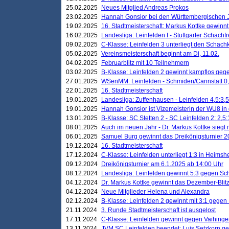
25.02.2025
Neues Mitglied Andreas Prokos
23.02.2025
Hannah Gonsior bei den Württembergischen 
19.02.2025
16. Stadtmeisterschaft: Markus Kottke gewinnt 
16.02.2025
Landesliga: Leinfelden I - Stuttgarter Schachfr
09.02.2025
C-Klasse: Leinfelden 3 unterliegt den Schach
05.02.2025
Vereinsmeisterschaft beginnt am Di, 11.02.
04.02.2025
Februarblitz mit 10 Teilnehmern
03.02.2025
B-Klasse: Leinfelden 2 gewinnt kampflos ge
27.01.2025
WSenMM: Leinfelden - Schmiden/Cannstatt 0,
22.01.2025
16. Stadtmeisterschaft
19.01.2025
Landesliga: Zuffenhausen - Leinfelden 4,5:3,5
19.01.2025
Hannah Gonsior ist Vizemeisterin der WU8 i
13.01.2025
B-Klasse: SC Stetten 2 - SC Leinfelden 2: 2,5:
08.01.2025
Auch im neuen Jahr - Dr. Markus Kottke siegt 
06.01.2025
Samuel Burg gewinnt das Dreikönigsturnier 
19.12.2024
16. Stadtmeisterschaft
17.12.2024
C-Klasse: Leinfelden unterliegt 1:3 in Heimsh
09.12.2024
Dreikönigsturnier am 6.1.2025 ab 14:00 Uhr
08.12.2024
Landesliga: Leinfelden gewinnt 5:3 gegen Sc
04.12.2024
Dr. Markus Kottke gewinnt das Dezember-Blitz
04.12.2024
Neue Mitglieder Helena und Alexandra
02.12.2024
B-Klasse: Leinfelden 2 gewinnt mit 3:1 gegen
21.11.2024
3. Runde Stadtmeisterschaft ist ausgelost
17.11.2024
C-Klasse: Leinfelden gewinnt gegen Vaihinge
13.11.2024
JVM SC Leinfelden beendet: Luis Setzkorn ge