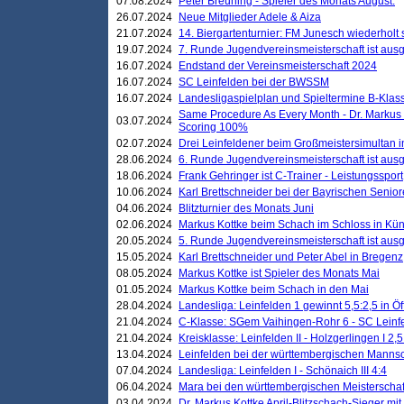
07.08.2024
Peter Breuning - Spieler des Monats August.
26.07.2024
Neue Mitglieder Adele & Aiza
21.07.2024
14. Biergartenturnier: FM Junesch wiederholt
19.07.2024
7. Runde Jugendvereinsmeisterschaft ist ausg
16.07.2024
Endstand der Vereinsmeisterschaft 2024
16.07.2024
SC Leinfelden bei der BWSSM
16.07.2024
Landesligaspielplan und Spieltermine B-Kla
Same Procedure As Every Month - Dr. Markus 
03.07.2024
Scoring 100%
02.07.2024
Drei Leinfeldener beim Großmeistersimultan 
28.06.2024
6. Runde Jugendvereinsmeisterschaft ist ausg
18.06.2024
Frank Gehringer ist C-Trainer - Leistungssport
10.06.2024
Karl Brettschneider bei der Bayrischen Senio
04.06.2024
Blitzturnier des Monats Juni
02.06.2024
Markus Kottke beim Schach im Schloss in Kü
20.05.2024
5. Runde Jugendvereinsmeisterschaft ist ausg
15.05.2024
Karl Brettschneider und Peter Abel in Bregenz
08.05.2024
Markus Kottke ist Spieler des Monats Mai
01.05.2024
Markus Kottke beim Schach in den Mai
28.04.2024
Landesliga: Leinfelden 1 gewinnt 5,5:2,5 in Ö
21.04.2024
C-Klasse: SGem Vaihingen-Rohr 6 - SC Leinfe
21.04.2024
Kreisklasse: Leinfelden II - Holzgerlingen I 2,5
13.04.2024
Leinfelden bei der württembergischen Mannsc
07.04.2024
Landesliga: Leinfelden I - Schönaich III 4:4
06.04.2024
Mara bei den württembergischen Meisterscha
03.04.2024
Dr. Markus Kottke April-Blitzschach-Sieger mit