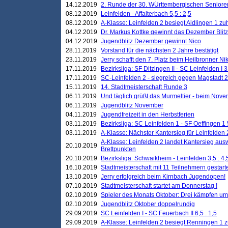
14.12.2019
2. Runde der 30. WÜrttembergischen Seniore
08.12.2019
Leinfelden - Affalterbach 5,5 : 2,5
08.12.2019
A-Klasse: Leinfelden 2 besiegt Aidlingen 1 zu
04.12.2019
Dr. Markus Kottke gewinnt das Dezember Blitzt
04.12.2019
Jugendblitz Dezember gewinnt Nico
28.11.2019
Vorstand für die nächsten 2 Jahre bestätigt
23.11.2019
Jerry schafft den 7. Platz beim Heilbronner 
17.11.2019
Bezirksliga: SF Ditzingen II - SC Leinfelden I 3
17.11.2019
SC-Leinfelden 2 - siegreich gegen Magstadt 2
15.11.2019
14. Stadtmeisterschaft Runde 3
06.11.2019
Und täglich grüßt das Murmeltier - beim Novemb
06.11.2019
Jugendblitz November
04.11.2019
Jugendfreizeit in den Herbstferien
03.11.2019
Bezirksliga: SC Leinfelden 1 - SF Oeffingen 1 
03.11.2019
A-Klasse: Nächster Kantersieg für Leinfelden 2
A-Klasse: Leinfelden 2 landet Kantersieg aus
20.10.2019
Brettpunkten
20.10.2019
Bezirksliga: Schwaikheim - Leinfelden 3,5 : 4,
16.10.2019
Stadtmeisterschaft mit 11 Teilnehmern gestart
13.10.2019
Jerry erfolgreich beim Kirnbach Jugendopen!
07.10.2019
Stadtmeisterschaft startet am Donnerstag !
02.10.2019
Spieler des Monats Oktober: Drei kämpfen um
02.10.2019
Jugendblitz Oktober doppelrundig
29.09.2019
SC Leinfelden I - SC Feuerbach II 6,5 . 1,5
29.09.2019
A-Klasse: Leinfelden 2 besiegt Renningen 1 z