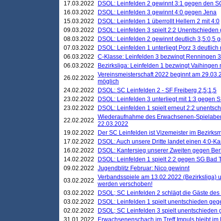
17.03.2022
DSOL: Leinfelden 2 gewinnt 3:1 gegen den 
16.03.2022
DSOL: Leinfelden 3 gewinnt 4:0 gegen Jena
15.03.2022
DSOL: Leinfelden 1 überrollt Hellern 2 mit 4:0
09.03.2022
DSOL: Leinfelden 3 spielt 2:2 Unentschieden
08.03.2022
DSOL: Leinfelden 2 gewinnt deutlich 3,5:0,5
07.03.2022
DSOL: Leinfelden 1 unterliegt Porz 3 deutlich 
06.03.2022
C-Klasse: Leinfelden 3 bezwingt Renningen 3 
06.03.2022
Bezirksliga: Leinfelden 1 bezwingt Vaihingen m
Vereinsmeisterschaft 2022 beginnt am 29.03.2
26.02.2022
möglich
24.02.2022
DSOL: SC Leinfelden 2 - SF Freiberg 2,5;1,5
23.02.2022
DSOL: Leinfelden 3 unterliegt mit 1:3 gegen S
23.02.2022
DSOL: Leinfelden 1 spielt erneut 2:2 unentsc
Wiederaufnahme des Erwachsenen-Spielabend
22.02.2022
22.03.2022
19.02.2022
Der SC Leinfelden ist Vizemeister im Bezirksm
17.02.2022
DSOL: Auch unsere Dritte landet einen 4:0-Ka
16.02.2022
DSOL: Kantersieg unserer Zweiten gegen Ber
14.02.2022
DSOL: Leinfelden 1 spielt 2:2 gegen SG Bad 
09.02.2022
Jugendblitz Februar: Nico gewinnt
Verbandsspiele am 13.02.2022 (Bezirksliga) 
03.02.2022
werden verschoben!
03.02.2022
DSOL; SC Leinfelden 2 schlägt die Gäste des
03.02.2022
DSOL: Leinfelden 1 spielt unentschieden gege
02.02.2022
DSOL; SC Leinfelden 3 spielt unentschieden
31.01.2022
Erwachsenenschach im Treff Impuls bleibt im