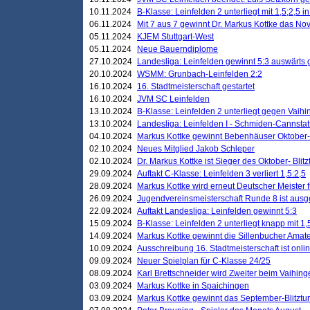
10.11.2024
B-Klasse: Leinfelden 2 unterliegt mit 1,5;2,5 
06.11.2024
Mit 7 aus 7 gewinnt Dr. Markus Kottke das Nov
05.11.2024
KJEM Stuttgart-West
05.11.2024
Neue Bauerndiplome
27.10.2024
Landesliga: Leinfelden gewinnt 5:3 auswärts
20.10.2024
WSMM: Grunbach-Leinfelden 2:2
16.10.2024
16. Stadtmeisterschaft gestartet
16.10.2024
JVM SC Leinfelden
13.10.2024
B-Klasse: Leinfelden 2 unterliegt gegen Vaihi
13.10.2024
Landesliga: Leinfelden I - Schmiden-Cannstatt 
04.10.2024
Markus Kottke gewinnt Bebenhäuser Oktober-B
02.10.2024
Neues Mitglied Jakob Schleper
02.10.2024
Dr. Markus Kottke ist Sieger des Oktober- Blitz
29.09.2024
Auftakt C-Klasse: Leinfelden 3 verliert 1,5:2,5
28.09.2024
Markus Kottke wird erneut Deutscher Meister 
26.09.2024
Jugendvereinsmeisterschaft Runde 8 ist ausg
22.09.2024
Auftakt Landesliga: Leinfelden gewinnt 5:3
15.09.2024
B-Klasse: Leinfelden 2 unterliegt knapp mit 1,
14.09.2024
Markus Kottke gewinnt die Sillenbucher Amate
10.09.2024
Ausschreibung 16. Stadtmeisterschaft ist onli
09.09.2024
Neuer Spielplan für C-Klasse 24/25
08.09.2024
Karl Brettschneider wird Zweiter beim Vaihing
03.09.2024
Markus Kottke in Spaichingen
03.09.2024
Markus Kottke gewinnt das September-Blitztur