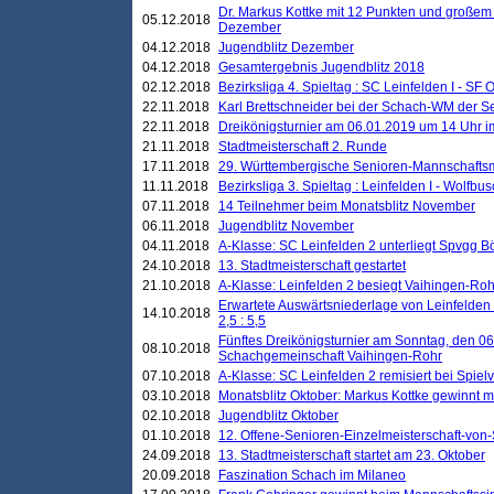
Dr. Markus Kottke mit 12 Punkten und großem
05.12.2018
Dezember
04.12.2018
Jugendblitz Dezember
04.12.2018
Gesamtergebnis Jugendblitz 2018
02.12.2018
Bezirksliga 4. Spieltag : SC Leinfelden I - SF O
22.11.2018
Karl Brettschneider bei der Schach-WM der S
22.11.2018
Dreikönigsturnier am 06.01.2019 um 14 Uhr im 
21.11.2018
Stadtmeisterschaft 2. Runde
17.11.2018
29. Württembergische Senioren-Mannschaftsm
11.11.2018
Bezirksliga 3. Spieltag : Leinfelden I - Wolfbusch
07.11.2018
14 Teilnehmer beim Monatsblitz November
06.11.2018
Jugendblitz November
04.11.2018
A-Klasse: SC Leinfelden 2 unterliegt Spvgg Bö
24.10.2018
13. Stadtmeisterschaft gestartet
21.10.2018
A-Klasse: Leinfelden 2 besiegt Vaihingen-Rohr 
Erwartete Auswärtsniederlage von Leinfelden 
14.10.2018
2,5 : 5,5
Fünftes Dreikönigsturnier am Sonntag, den 0
08.10.2018
Schachgemeinschaft Vaihingen-Rohr
07.10.2018
A-Klasse: SC Leinfelden 2 remisiert bei Spie
03.10.2018
Monatsblitz Oktober: Markus Kottke gewinnt mi
02.10.2018
Jugendblitz Oktober
01.10.2018
12. Offene-Senioren-Einzelmeisterschaft-von
24.09.2018
13. Stadtmeisterschaft startet am 23. Oktober
20.09.2018
Faszination Schach im Milaneo