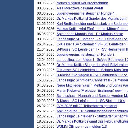
09.06.2026
Neues Mitglied Kei Brockschmidt
03.06.2026
Aiza Morozova gewinnt WAM!
03.06.2026
Jugendvereinsmeisterschaft Runde 4
03.06.2026
Dr. Markus Kottke ist Spieler des Monats Juni
31.05.2026
Karl Brettschneider punktet stark am Bodense
11.05.2026
Markus Kottke wird Fünfter beim Mönchfelder
06.05.2026
Spieler des Monats Mai - Dr. Markus Kottke
03.05.2026
Landesliga: SC Botnang I - SC Leinfelden I 5:
26.04.2026
C-Klasse: TSV Schönaich VI - SC Leinfelden II
21.04.2026
B-Klasse: SC Leinfelden II - TSV Heimsheim II
15.04.2026
Jugendvereinsmeisterschaft Runde 3
12.04.2026
Landesliga: Leinfelden I - SpVgg Böblingen I 
08.04.2026
Dr. Markus Kottke Sieger des April-Blitzturnier
29.03.2026
C-Klasse: SC Leinfelden III - Schach-Kids Ber
22.03.2026
B-Klasse: SV Nagold II - SC Leinfelden II: 2,5:
15.03.2026
Landesliga: Schmiden/Cannstatt II - Leinfelden
04.03.2026
Neue Mitglieder Yassin Meftahi und Jonas Pa
04.03.2026
Martin Pielawa (Freibauer Esslingen) gewinnt 
03.03.2026
Schulschach: Hannah und Samuel werden Ma
02.03.2026
B-Klasse: SC Leinfelden II - SC Stetten II 0:4
26.02.2026
JVM 2026 mit 20 Teilnehmern gestartet
26.02.2026
Ankündigung: 16. Sommerschnellschachturnie
22.02.2026
Landesliga: Leinfelden I - Stuttgarter Schachfr
18.02.2026
Dr. Markus Kottke gewinnt das Februar-Blitztu
14.02.2026
WSMM Öffingen - Leinfelden 1:3