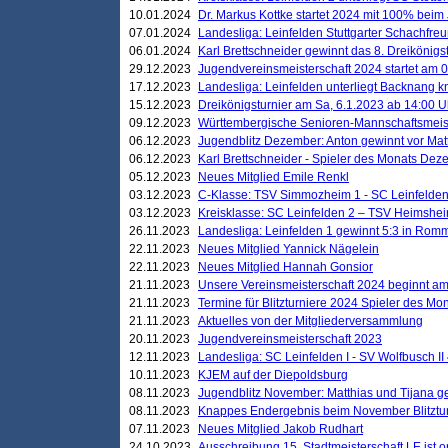
10.01.2024
Dr. Markus Kottke startet 2024 mit 100% beim 
07.01.2024
Landesliga: Leinfelden Stuttgarter Schachfreun
06.01.2024
Karl Brettschneider gewinnt das 8. Dreikönigs
29.12.2023
Jugendvereinsmeisterschaft 2024 startet am 0
17.12.2023
Landesliga: Leinfelden unterliegt Backnang kn
15.12.2023
Dreikönigsturnier am Sa, 6.1.2023 ab 14:00 U
09.12.2023
Württembergische Senioren-Mannschaftsmeiste
06.12.2023
Jugendblitz Dezember: Anton gewinnt vor Matt
06.12.2023
Karl Brettschneider - Spieler des Monats De
05.12.2023
Neues Mitglied Emile Renkl
03.12.2023
C-Klasse: TSV Simmozheim 1 - SC Leinfelden
03.12.2023
Kreisklasse: SC Leinfelden 2 – TSV Heimshei
26.11.2023
Landesliga: Leinfelden 1 gewinnt 5:3 in Ro
22.11.2023
Neues Mitglied Yannick Nägelein
22.11.2023
Neues Mitglied Hannah Gonsior
21.11.2023
Unsere Vereinsmeisterschaft 2024 beginnt am
21.11.2023
Termine für Blitzturniere 2024 Spieler des Mon
21.11.2023
Aktuelles von der Mitgliederversammlung
20.11.2023
Jugendvereinsmeisterschaft 2023
12.11.2023
Landesliga: SC Leinfelden I - SV Wolfbusch II 
10.11.2023
KJEM auf der Diepoldsburg
08.11.2023
Jugendblitz November: Matthias und Tijana 
08.11.2023
Knappes Endergebnis beim November Blitztur
07.11.2023
Neues Mitglied Jakob Rudhart
24.10.2023
Ausschreibung 15. Stadtmeisterschaft LE ist o