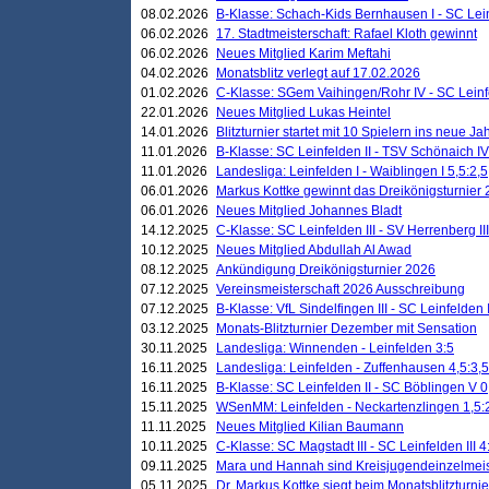
08.02.2026
B-Klasse: Schach-Kids Bernhausen I - SC Leinf
06.02.2026
17. Stadtmeisterschaft: Rafael Kloth gewinnt
06.02.2026
Neues Mitglied Karim Meftahi
04.02.2026
Monatsblitz verlegt auf 17.02.2026
01.02.2026
C-Klasse: SGem Vaihingen/Rohr IV - SC Leinfel
22.01.2026
Neues Mitglied Lukas Heintel
14.01.2026
Blitzturnier startet mit 10 Spielern ins neue J
11.01.2026
B-Klasse: SC Leinfelden II - TSV Schönaich IV
11.01.2026
Landesliga: Leinfelden I - Waiblingen I 5,5:2,5
06.01.2026
Markus Kottke gewinnt das Dreikönigsturnier
06.01.2026
Neues Mitglied Johannes Bladt
14.12.2025
C-Klasse: SC Leinfelden III - SV Herrenberg III
10.12.2025
Neues Mitglied Abdullah Al Awad
08.12.2025
Ankündigung Dreikönigsturnier 2026
07.12.2025
Vereinsmeisterschaft 2026 Ausschreibung
07.12.2025
B-Klasse: VfL Sindelfingen III - SC Leinfelden I
03.12.2025
Monats-Blitzturnier Dezember mit Sensation
30.11.2025
Landesliga: Winnenden - Leinfelden 3:5
16.11.2025
Landesliga: Leinfelden - Zuffenhausen 4,5:3,5
16.11.2025
B-Klasse: SC Leinfelden II - SC Böblingen V 0
15.11.2025
WSenMM: Leinfelden - Neckartenzlingen 1,5:
11.11.2025
Neues Mitglied Kilian Baumann
10.11.2025
C-Klasse: SC Magstadt III - SC Leinfelden III 4
09.11.2025
Mara und Hannah sind Kreisjugendeinzelmei
05.11.2025
Dr. Markus Kottke siegt beim Monatsblitzturn