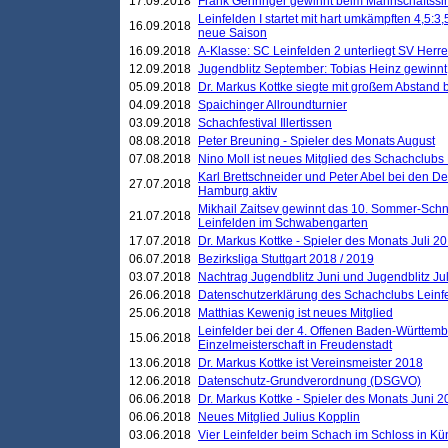
17.09.2018
Frank Gehringer gewinnt beim Mannschaftssi
Leinfelden I startet mit hart umkämpften 4,5:
16.09.2018
neue Saison
16.09.2018
A-Klasse: SC Leinfelden 2 unterliegt SV Herre
12.09.2018
Jugendblitz September: Tobias Heinz gewinnt
05.09.2018
Dr. Markus Kottke siegte mit großem Abstand 
04.09.2018
Spaichinger Allroundturnier
03.09.2018
Schachfestival Illertissen
08.08.2018
Peter Breuning - Spieler des Monats August
07.08.2018
Nino Moll ist neues Mitglied des Schachclubs
Karl Brettschneider und Peter Abel bei den D
27.07.2018
Hamburg aktiv
Mikhail Zaitsev gewinnt das 10. Sommer-Schn
21.07.2018
Leinfelden im Schwabengarten
17.07.2018
Dr. Markus Kottke - Spieler des Monats Juli 2
06.07.2018
Bezirksliga Stuttgart 2018 / 2019
03.07.2018
Nachtrag Jugendblitz Juni und Jugendblitz Jul
26.06.2018
Datenschutzerklärung des Schachclubs Lein
25.06.2018
Matthias Kewenig ist neues Mitglied
Leinfelder bei der 4. Offenen Baden-Württem
15.06.2018
Einzelmeisterschaft in Freudenstadt
13.06.2018
Dr. Markus Kottke ist Vereinsmeister 2018
12.06.2018
Datenschutz-Grundverordnung (DSGVO)
06.06.2018
Dr. Markus Kottke - Spieler des Monats Juni 
06.06.2018
Neues Mitglied Julius Kopplin
03.06.2018
Vier Leinfelder beim Schach im Schloss in K