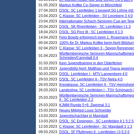
01.05.2023
Markus Kottke Co-Sieger in Mönchfeld
27.04.2023
DSOL: SC Leinfelden 1 besiegt SG Löhne mit 
23.04.2023
C-Klasse: SC Leinfelden - SV Leonberg 3 4:0
23.04.2023
Internationaler Schach-Senioren-Cup am Te
20.04.2023
DSOL: SK Rheinfelden - SC Leinfelden I 1:3
18.04.2023
DSOL: SG Porz III - SC Leinfelden II 1:3
14.04.2023
Felix Bowitz erfolgreich beim 1. Rosemarie B
05.04.2023
100% für Dr. Markus Kottke beim April-Blitztur
02.04.2023
C-Klasse: SC Leinfelden 3 - Spvgg Renningen
Württembergische Senioren-Mannschaftsmeist
01.04.2023
Schmiden/Cannstatt 0:4
31.03.2023
Kein Jugendtraining in den Osterferien
31.03.2023
Jugendblitz April: Matthias und Tijana gewinn
30.03.2023
DSOL: Leinfelden I - MTV Langenberg 4:0
29.03.2023
DSOL: SC Leinfelden II - TSV Netra 4:0
26.03.2023
Kreisklasse: SC Leinfelden II - TSV Heimsheim
26.03.2023
Landesliga: SC Leinfelden I - TSV Schönaich II
Württembergische Senioren-Mannschaftsmeiste
25.03.2023
II - SC Leinfelden 2:2
25.03.2023
KJMM Runde 5+6: Zweimal 3:1
15.03.2023
Neues Mitglied Louis Schneider
13.03.2023
Jugendschachtag in Magstadt
13.03.2023
DSOL: SC Eppingen - SC Leinfelden II 1,5:2,5
12.03.2023
C-Klasse: SC Leinfelden - SC Magstadt 3 1:3
09.03.2023
DSOL: SF Pfullingen II - Leinfelden I 0,5:3,5