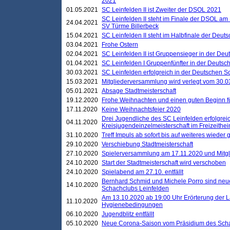
2021
01.05.2021
SC Leinfelden II ist Zweiter der DSOL 2021
SC Leinfelden II steht im Finale der DSOL am 
24.04.2021
SV Türme Billerbeck
15.04.2021
SC Leinfelden II steht im Halbfinale der Deu
03.04.2021
Frohe Ostern
02.04.2021
SC Leinfelden II ist Gruppensieger in der De
01.04.2021
SC Leinfelden I Gruppenfünfter in der Deuts
30.03.2021
SC Leinfelden erfolgreich in der Deutschen 
15.03.2021
Mitgliederversammlung wird verlegt vom 30.0
05.01.2021
Absage Stadtmeisterschaft
19.12.2020
Frohe Weihnachten und einen guten Beginn f
17.11.2020
Keine Weihnachtsfeier 2020
Drei Jugendliche des SC Leinfelden erfolgreic
04.11.2020
Kreisjugendeinzelmeisterschaft im Freizeithe
31.10.2020
Treff Impuls ab sofort bis auf weiteres wieder
29.10.2020
Verschiebung Stadtmeisterschaft
27.10.2020
Spielerversammlung am 17.11.2020 und Mitg
24.10.2020
Start der Stadtmeisterschaft wird verschoben
24.10.2020
Spielabend am 27.10. entfällt
Bernhard Schmid und Michele Porro sind neu
14.10.2020
Schachclubs Leinfelden
Am 13.10.2020 ab 19:00 Uhr Erörterung der L
11.10.2020
Hygienebedingungen
06.10.2020
Jugendblitz entfällt
05.10.2020
Neue Corona-Saison vom Präsidium des Sch