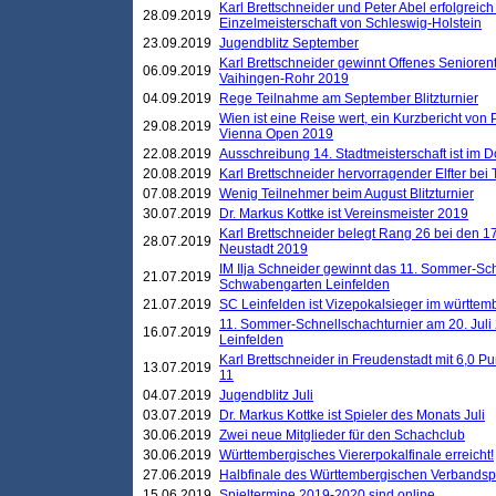
Karl Brettschneider und Peter Abel erfolgreich
28.09.2019
Einzelmeisterschaft von Schleswig-Holstein
23.09.2019
Jugendblitz September
Karl Brettschneider gewinnt Offenes Seniore
06.09.2019
Vaihingen-Rohr 2019
04.09.2019
Rege Teilnahme am September Blitzturnier
Wien ist eine Reise wert, ein Kurzbericht von
29.08.2019
Vienna Open 2019
22.08.2019
Ausschreibung 14. Stadtmeisterschaft ist im
20.08.2019
Karl Brettschneider hervorragender Elfter bei
07.08.2019
Wenig Teilnehmer beim August Blitzturnier
30.07.2019
Dr. Markus Kottke ist Vereinsmeister 2019
Karl Brettschneider belegt Rang 26 bei den 1
28.07.2019
Neustadt 2019
IM Ilja Schneider gewinnt das 11. Sommer-Sch
21.07.2019
Schwabengarten Leinfelden
21.07.2019
SC Leinfelden ist Vizepokalsieger im württem
11. Sommer-Schnellschachturnier am 20. Jul
16.07.2019
Leinfelden
Karl Brettschneider in Freudenstadt mit 6,0 
13.07.2019
11
04.07.2019
Jugendblitz Juli
03.07.2019
Dr. Markus Kottke ist Spieler des Monats Juli
30.06.2019
Zwei neue Mitglieder für den Schachclub
30.06.2019
Württembergisches Viererpokalfinale erreicht!
27.06.2019
Halbfinale des Württembergischen Verbands
15.06.2019
Spieltermine 2019-2020 sind online