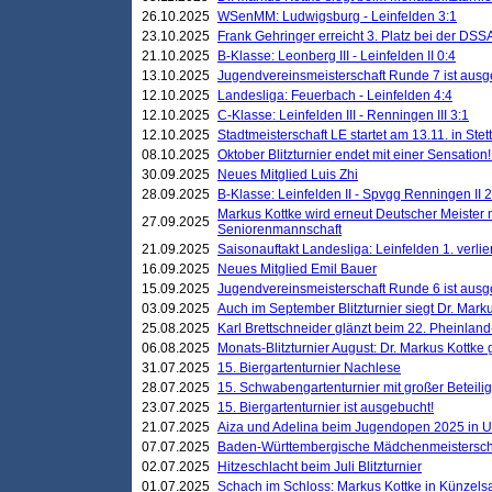
26.10.2025
WSenMM: Ludwigsburg - Leinfelden 3:1
23.10.2025
Frank Gehringer erreicht 3. Platz bei der DS
21.10.2025
B-Klasse: Leonberg III - Leinfelden II 0:4
13.10.2025
Jugendvereinsmeisterschaft Runde 7 ist ausg
12.10.2025
Landesliga: Feuerbach - Leinfelden 4:4
12.10.2025
C-Klasse: Leinfelden III - Renningen III 3:1
12.10.2025
Stadtmeisterschaft LE startet am 13.11. in Stet
08.10.2025
Oktober Blitzturnier endet mit einer Sensation!
30.09.2025
Neues Mitglied Luis Zhi
28.09.2025
B-Klasse: Leinfelden II - Spvgg Renningen II 2
Markus Kottke wird erneut Deutscher Meister 
27.09.2025
Seniorenmannschaft
21.09.2025
Saisonauftakt Landesliga: Leinfelden 1. verlier
16.09.2025
Neues Mitglied Emil Bauer
15.09.2025
Jugendvereinsmeisterschaft Runde 6 ist ausg
03.09.2025
Auch im September Blitzturnier siegt Dr. Mark
25.08.2025
Karl Brettschneider glänzt beim 22. Pheinlan
06.08.2025
Monats-Blitzturnier August: Dr. Markus Kottke
31.07.2025
15. Biergartenturnier Nachlese
28.07.2025
15. Schwabengartenturnier mit großer Beteili
23.07.2025
15. Biergartenturnier ist ausgebucht!
21.07.2025
Aiza und Adelina beim Jugendopen 2025 in 
07.07.2025
Baden-Württembergische Mädchenmeistersch
02.07.2025
Hitzeschlacht beim Juli Blitzturnier
01.07.2025
Schach im Schloss: Markus Kottke in Künzels