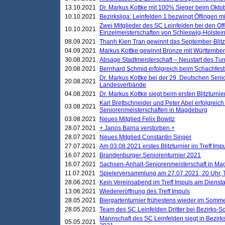
13.10.2021
Dr. Markus Kottke mit 100% Sieger beim Oktobe
10.10.2021
Bezirksliga: Leinfelden 1 bezwingt Öffingen mi
Zwei Mitglieder des SC Leinfelden bei den Of
10.10.2021
Einzelmeisterschaften von Schleswig-Holstei
08.09.2021
Thanh Kien Tran gewinnt das September-Blitz
04.09.2021
Markus Kottke gewinnt Bronze mit Württemberg
30.08.2021
Absage Stadtmeisterschaft – Neustart des Tur
20.08.2021
Bernhard Schmid erfolgreich beim Schachfesti
Dr. Markus Kottke bei der 29. Deutschen Sen
20.08.2021
Landesverbände
04.08.2021
Dr. Markus Kottke siegt beim ersten Blitzturn
Karl Brettschneider und Peter Abel erfolgreic
03.08.2021
Seniorenmeisterschaften in Magdeburg
03.08.2021
Neues Mitglied Felix Bowitz
28.07.2021
+ Janos Barna verstorben +
28.07.2021
Neues Mitglied Constantin Singer
27.07.2021
Am 03.08.2021 erstes Blitzturnier im Treff Im
16.07.2021
Brandenburger Seniorenturnier 2021
16.07.2021
Sachsen-Anhalt-Seniorenmeisterschaft in M
11.07.2021
Spielerversammlung am 27.07.2021, 20 Uhr, T
28.06.2021
Kein Vereinsabend im Treff Impuls am Dienst
13.06.2021
Wiedereröffnung des Treff Impuls
28.05.2021
Biergartenturnier frühestens wieder im Somm
28.05.2021
Team des SC Leinfelden Dritter bei Bezirks-S
Mannschaft des SC Leinfelden siegt in Bezirks
05.05.2021