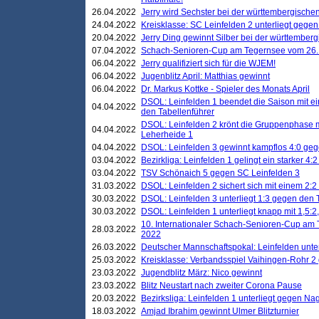
26.04.2022
Jerry wird Sechster bei der württembergische
24.04.2022
Kreisklasse: SC Leinfelden 2 unterliegt gege
20.04.2022
Jerry Ding gewinnt Silber bei der württemberg
07.04.2022
Schach-Senioren-Cup am Tegernsee vom 26. M
06.04.2022
Jerry qualifiziert sich für die WJEM!
06.04.2022
Jugenblitz April: Matthias gewinnt
06.04.2022
Dr. Markus Kottke - Spieler des Monats April
DSOL: Leinfelden 1 beendet die Saison mit e
04.04.2022
den Tabellenführer
DSOL: Leinfelden 2 krönt die Gruppenphase m
04.04.2022
Leherheide 1
04.04.2022
DSOL: Leinfelden 3 gewinnt kampflos 4:0 geg
03.04.2022
Bezirkliga: Leinfelden 1 gelingt ein starker 4
03.04.2022
TSV Schönaich 5 gegen SC Leinfelden 3
31.03.2022
DSOL: Leinfelden 2 sichert sich mit einem 2:2 d
30.03.2022
DSOL: Leinfelden 3 unterliegt 1:3 gegen den 
30.03.2022
DSOL: Leinfelden 1 unterliegt knapp mit 1,5
10. Internationaler Schach-Senioren-Cup am T
28.03.2022
2022
26.03.2022
Deutscher Mannschaftspokal: Leinfelden unte
25.03.2022
Kreisklasse: Verbandsspiel Vaihingen-Rohr 2 
23.03.2022
Jugendblitz März: Nico gewinnt
23.03.2022
Blitz Neustart nach zweiter Corona Pause
20.03.2022
Bezirksliga: Leinfelden 1 unterliegt gegen Nag
18.03.2022
Amjad Ibrahim gewinnt Ulmer Blitzturnier