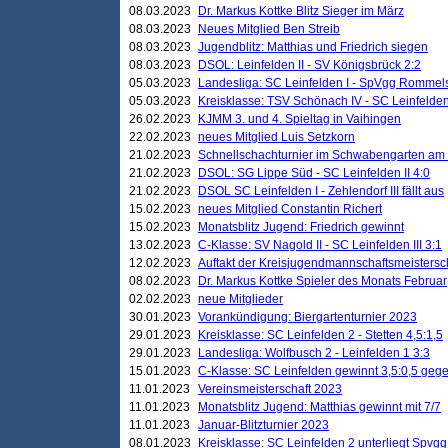
08.03.2023
Dr. Markus Kottke Blitz Sieger im März
08.03.2023
Neues Mitglied Ben Streib
08.03.2023
Jugendblitz: Matthias und Friedrich siegen
08.03.2023
DSOL: Leinfelden II - SV Königsbrück 2:2
05.03.2023
Landesliga: SC Leinfelden I - SpVgg Rommels
05.03.2023
Kreisklasse: TSV Schönach IV - SC Leinfelden 
26.02.2023
KJMM 3. und 4. Spieltag in Vaihingen
22.02.2023
neues Mitglied Luis Setzkorn
21.02.2023
Schnellschachturnier im Schwabengarten am
21.02.2023
DSOL: SG Lippe Süd - SC Leinfelden II 4:0
21.02.2023
DSOL SC Leinfelden I - Zehlendorf III fällt aus
15.02.2023
neues Mitglied Constantin Richert
15.02.2023
Monatsblitz Jugend: Friedrich gewinnt
13.02.2023
C-Klasse: SV Nagold II - SC Leinfelden III 3:1
12.02.2023
Auftakt der Kreisjugendmannschaftsmeistersc
08.02.2023
Dr. Markus Kottke Spieler des Monats Februar
02.02.2023
neue Mitglieder
30.01.2023
Vorankündigung: Biergartenturnier 2023
29.01.2023
Kreisklasse: SC Leinfelden 2 - Stetten 4,5:1,5
29.01.2023
Landesliga: Wolfbusch 2 - Leinfelden 1 3:3
15.01.2023
C-Klasse: SC Leinfelden gewinnt 3,5:0,5 geg
11.01.2023
Vereinsmeisterschaft 2023
11.01.2023
Monatsblitz Jugend: Matthias gewinnt mit 7/7
11.01.2023
Januar-Blitzturnier 2023
08.01.2023
Kreisklasse: SC Leinfelden 2 unterliegt Spvg