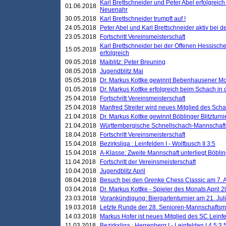
Karl Brettschneider und Peter Abel erfolgreic
01.06.2018
Neuenahr
30.05.2018
Karl Brettschneider trumpft auf !
24.05.2018
Peter Abel und Karl Brettschneider aktiv bei
23.05.2018
Fortschritt Vereinsmeisterschaft
Karl Brettschneider bei der Offenen Hessisch
15.05.2018
erfolgreich
09.05.2018
Maiblitz: Peter Breuning
08.05.2018
Jugendblitz Mai
05.05.2018
Dr. Markus Kottke gewinnt Bebenhausener Mo
01.05.2018
Dr. Markus Kottke erfolgreich beim Schach in
25.04.2018
Fortschritt Vereinsmeisterschaft
25.04.2018
Manfred Streiter wird neues Mitglied des Sch
21.04.2018
Dr. Markus Kottke gewinnt Böblinger Blitzturni
21.04.2018
Württembergische Schnellschach-Mannschafts
18.04.2018
Fortschritt Vereinsmeisterschaft
15.04.2018
Bezirksliga : Leinfelden I - Wolfbusch II 3:5
15.04.2018
A-Klasse: Zweite Mannschaft unterliegt Böblin
11.04.2018
Fortschritt der Vereinsmeisterschaft
10.04.2018
Jugendblitz April
08.04.2018
Besuch bei den Grenke Chess Classic am 7. A
03.04.2018
Dr. Markus Kottke - Spieler des Monats April 
23.03.2018
Vorankündigung: Biergartenturnier am 21. Jul
19.03.2018
Letzte Runde der 28. Senioren-Mannschaftsme
14.03.2018
Markus Hofer ist neues Mitglied des SC Leinf
11.03.2018
Bezirksliga : Herrenberg I - Leinfelden I 4,5:3,