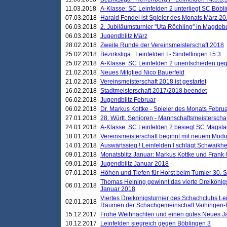
11.03.2018
A-Klasse: SC Leinfelden 2 unterliegt SC Böbli
07.03.2018
Harald Fendel ist Spieler des Monats März 2
06.03.2018
2. Jubiläumsturnier "Uta Röchling" in Magdebu
06.03.2018
Jugendblitz März
28.02.2018
Zweite Runde der Vereinsmeisterschaft 2018
25.02.2018
Bezirksliga : Leinfelden I - Sindelfingen I 5:3
25.02.2018
A-Klasse: SC Leinfelden 2 unentschieden geg
21.02.2018
Neues Mitglied Nico Bauerfeld
21.02.2018
Vereinsmeisterschaft 2018 ist gestartet
16.02.2018
Stadtmeisterschaft 2017/2018 beendet
06.02.2018
Jugendblitz Februar
06.02.2018
Dr. Markus Kottke - Spieler des Monats Febru
27.01.2018
28. Württ. Senioren - Mannschaftsmeisterscha
24.01.2018
A-Klasse: SC Leinfelden 2 besiegt SC Magstadt
18.01.2018
Vereinsmeisterschaft beginnt mit neuem Mod
14.01.2018
Auswärtssieg ! Leinfelden I schlägt Schwaikhei
09.01.2018
Monatsblitz Januar: Markus Kottke und Frank
09.01.2018
Jugendblitz Januar 2018
07.01.2018
Höhen und Tiefen für Horst beim Turnier 30. 
Thomas Heining gewinnt das vierte Dreikönigs
06.01.2018
Januar 2018
Viertes Dreikönigsturnier des Schachclubs Le
02.01.2018
Räumen der Schachgemeinschaft Vaihingen-
15.12.2017
Frohe Weihnachten und einen gutes Neues J
10.12.2017
Leinfelden siegreich gegen Böblingen 3