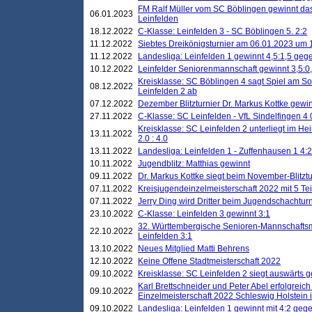
FM Ralf Müller vom SC Böblingen gewinnt das 
06.01.2023
Leinfelden
18.12.2022
C-Klasse: Leinfelden 3 - SC Böblingen 5. 2:2
11.12.2022
Siebtes Dreikönigsturnier am 06.01.2023 um 1
11.12.2022
Landesliga: Leinfelden 1 gewinnt 4,5:1,5 ge
10.12.2022
Leinfelder Seniorenmannschaft gewinnt 3,5:
Kreisklasse: SC Böblingen 4 sagt Spiel am S
08.12.2022
Leinfelden 2 ab
07.12.2022
Dezember Blitzturnier Dr. Markus Kottke gewin
27.11.2022
C-Klasse: SC Leinfelden - VfL Sindelfingen 4 
Kreisklasse: SC Leinfelden 2 unterliegt im H
13.11.2022
2.0 : 4.0
13.11.2022
Landesliga: Leinfelden 1 - Zuffenhausen 1 4:2
10.11.2022
Jugendblitz: Matthias gewinnt
09.11.2022
Dr. Markus Kottke siegt beim November-Blitztu
07.11.2022
Kreisjugendeinzelmeisterschaft 2022 mit 5 T
07.11.2022
Jerry Ding wird Dritter beim Jugendschachturn
23.10.2022
C-Klasse: Leinfelden 3 gewinnt 3:1
32. Württembergische Senioren-Mannschaftsm
22.10.2022
Leinfelden 3:1
13.10.2022
Neues Mitglied Matti Behrens
12.10.2022
Keine Offene Stadtmeisterschaft 2022
09.10.2022
Kreisklasse: SC Leinfelden 2 siegt auswärts g
Karl Brettschneider und Peter Abel erfolgreic
09.10.2022
Einzelmeisterschaft 2022 Schleswig Holstein 
09.10.2022
Landesliga: Leinfelden 1 gewinnt mit 4:2 geg