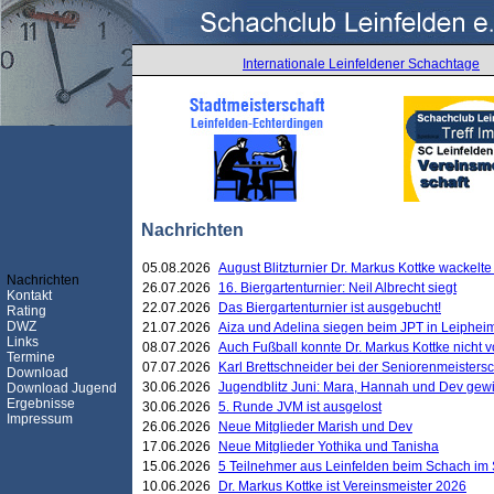
Internationale Leinfeldener Schachtage
Nachrichten
05.08.2026
August Blitzturnier Dr. Markus Kottke wackel
Nachrichten
26.07.2026
16. Biergartenturnier: Neil Albrecht siegt
Kontakt
22.07.2026
Das Biergartenturnier ist ausgebucht!
Rating
DWZ
21.07.2026
Aiza und Adelina siegen beim JPT in Leiphei
Links
08.07.2026
Auch Fußball konnte Dr. Markus Kottke nicht
Termine
07.07.2026
Karl Brettschneider bei der Seniorenmeister
Download
30.06.2026
Jugendblitz Juni: Mara, Hannah und Dev gew
Download Jugend
Ergebnisse
30.06.2026
5. Runde JVM ist ausgelost
Impressum
26.06.2026
Neue Mitglieder Marish und Dev
17.06.2026
Neue Mitglieder Yothika und Tanisha
15.06.2026
5 Teilnehmer aus Leinfelden beim Schach im 
10.06.2026
Dr. Markus Kottke ist Vereinsmeister 2026