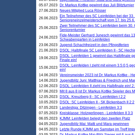
05.07.2023
Dr. Markus Kottke gewinnt das Juli Blitzturnier
27.06.2023
Neues Mitglied Luca Rösser
Ein Teilnehmer des SC Leinfelden bei der 33.
26.06.2023
Senioreneinzelmeisterschaft vom 17. bis 25.
Zwei Teilnehmer des SC Leinfelden beim 30.
25.06.2023
Seniorenturnier
Fide-Meister Gerhard Junesch gewinnt das 1
24.06.2023
Schwabengarten in Leinfelden
23.06.2023
Jugend-Schachfreizeit in den Pfingstferien
21.06.2023
DSOL: Halbfinale SC Leinfelden II - SC Hechi
DSOL: Leinfelden 1 gewinnt das Halbfinale geg
19.06.2023
Finale ein!
DSOL: Leinfelden I zieht mit einem 3.5:0,5 g
15.06.2023
ein!
14.06.2023
Vereinsmeister 2023 ist Dr. Markus Kottke - 
14.06.2023
Jugendblitz Juni: Matthias & Friedrich und M
12.06.2023
DSOL: Leinfelden II zieht ins Halbfinale ein! 2
07.06.2023
Mit 8 aus 8 ist Dr. Markus Kottke Spieler des 
12.05.2023
DSOL: Kreuzberg II - SC Leinfelden I 2:2
10.05.2023
DSOL: SC Leinfelden II - SK Bickenbach II 2:2
07.05.2023
Landesliga: Ditzingen - Leinfelden 3:3
07.05.2023
Kreisklasse: Holzgerlingen - Leinfelden II 3:3
06.05.2023
KJMM: Leinfelden belegt den zweiten Platz
04.05.2023
Jugendblitz Mai: Matti und Mara gewinnen
04.05.2023
Letzte Runde KJMM am Samstag im Treff Imp
03.05.2023
Dr. Markus Kottke Mai-Blitz Sieger mit 6 aus 6