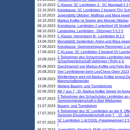
22.10.2023
C-Klasse: SC Leinfelden 3 - SC Magstadt 3 3,
22.10.2023
Kreisklasse: SC Leinfelden 2 besiegt TSV Schö
11.10.2023
Jugendblitz Oktober: Matthias und Mara gewi
10.10.2023
Markus Kottke ist Spieler des Monats Oktober
08.10.2023
Kreisklasse: Leinfelden 2 unterliegt Vfl Sindel
08.10.2023
Landesliga: Leinfelden - Ditzingen 5,5:2,5
08.10.2023
C-Klasse: Herrenberg III - Leinfelden III 2:2
24.09.2023
Monatsblitz September: Anton und Mara gew
17.09.2023
Kreisklasse: Spielvereinigung Renningen 1 unt
17.09.2023
C-KLasse: SC Leinfelden 3 besiegt SV Leonbe
2 Teilnehmer des Schachclubs Leinfelden bei
10.09.2023
Schachgemeinschaft Vaihingen / Rohr e.V.
05.09.2023
Durchmarsch von Markus Kottke und Felix Bow
20.08.2023
Vier Leinfeldener beim LeoChess Open 2023
Württemberg wird mit Markus Kottke erneut D
19.08.2023
Mannschaftsmeister
15.08.2023
Weitere Bauern- und Turmdiplome
02.08.2023
Mit 7 aus 7 - Dr. Markus Kottke Sieger im Augus
2 Teilnehmer des Schachclubs Leinfelden an 
26.07.2023
Seniorenmeisterschaft in Bad Wildungen
21.07.2023
Bauern- und Turmdiplom
4 Teilnehmer des SC Leinfelden an der 8. O
17.07.2023
Senioren-Einzelmeisterschaft vom 7. - 15. Jul
SC Leinfelden 1 ist DSOL-Pokalgewinner! 2,5:1
07.07.2023
!
06.07.2023
Jugendblitz: Friedrich, Matti und Mara gewinn