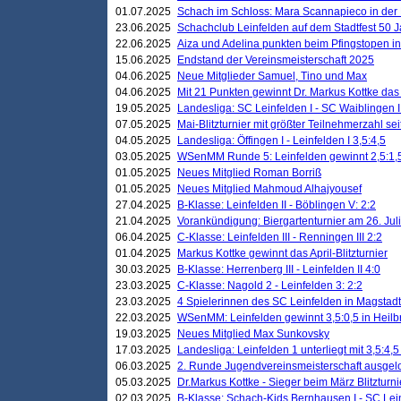
01.07.2025
Schach im Schloss: Mara Scannapieco in der
23.06.2025
Schachclub Leinfelden auf dem Stadtfest 50 
22.06.2025
Aiza und Adelina punkten beim Pfingstopen i
15.06.2025
Endstand der Vereinsmeisterschaft 2025
04.06.2025
Neue Mitglieder Samuel, Tino und Max
04.06.2025
Mit 21 Punkten gewinnt Dr. Markus Kottke das J
19.05.2025
Landesliga: SC Leinfelden I - SC Waiblingen I
07.05.2025
Mai-Blitzturnier mit größter Teilnehmerzahl se
04.05.2025
Landesliga: Öffingen I - Leinfelden I 3,5:4,5
03.05.2025
WSenMM Runde 5: Leinfelden gewinnt 2,5:1,
01.05.2025
Neues Mitglied Roman Borriß
01.05.2025
Neues Mitglied Mahmoud Alhajyousef
27.04.2025
B-Klasse: Leinfelden II - Böblingen V: 2:2
21.04.2025
Vorankündigung: Biergartenturnier am 26. Juli
06.04.2025
C-Klasse: Leinfelden III - Renningen III 2:2
01.04.2025
Markus Kottke gewinnt das April-Blitzturnier
30.03.2025
B-Klasse: Herrenberg III - Leinfelden II 4:0
23.03.2025
C-Klasse: Nagold 2 - Leinfelden 3: 2:2
23.03.2025
4 Spielerinnen des SC Leinfelden in Magstadt
22.03.2025
WSenMM: Leinfelden gewinnt 3,5:0,5 in Heilb
19.03.2025
Neues Mitglied Max Sunkovsky
17.03.2025
Landesliga: Leinfelden 1 unterliegt mit 3,5:4,5
06.03.2025
2. Runde Jugendvereinsmeisterschaft ausgel
05.03.2025
Dr.Markus Kottke - Sieger beim März Blitzturni
02.03.2025
B-Klasse: Schach-Kids Bernhausen I - SC Lein