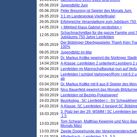
05.06.2019
Jugendblitz Juni
05.06.2019
Peter Breuning ist Spieler des Monats Juni.
26.05.2019
3:1 im Landespokal-Viertelfinale!
26.05.2019
Erfolgreiche Veranstaltung zum Jubiläum 750
14.05.2019
+ Mitglied Klaus Gabriel verstorben +
Schachnachmittag für die ganze Familie und 
12.05.2019
Jubiläums 750 Jahre Leinfelden
Der Böblinger Oberligaspieler Thanh Kien Tran
08.05.2019
100%
08.05.2019
Jugendblitz im Mai
07.05.2019
Dr. Markus Kottke gewinnt die Nürtinger Stadt
14.04.2019
A-Klasse: Leinfelden 2 unterliegt Leonberg 2 a
09.04.2019
Leinfelden im Mannschaftspokal nun auf Ver
Leinfelden I schlägt Vaihingen/Rohr I mit 6:2 
07.04.2019
ab
03.04.2019
Dr. Markus Kottke mit 8 aus 8 Spieler des Mona
03.04.2019
Nico Bauerfeld gewinnt das Monats-Blitzturnier
30.03.2019
Leinfelden ist Bezirks-Pokalsieger!
24.03.2019
Bezirksliga : SC Leinfelden I - SV Schwaikheim
24.03.2019
A-Klasse: SC Leinfelden 2 besiegt SC Böbling
3. Platz bei der 29. WSMM ! SC Leinfelden b
16.03.2019
:1,5
Tom Schwan, Matthias Kewenig und Nico Baue
13.03.2019
Monats März
13.03.2019
Zweite Doppelrunde der Vereinsmeisterschaft i
11.03.2019
Affalterbach - Leinfelden 2,5 . 5,5