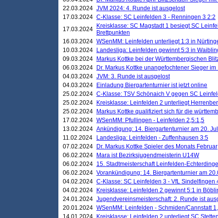
22.03.2024
JVM 2024: 4. Runde ist ausgelost
17.03.2024
C-Klasse: SC Leinfelden 3 - Renningen 3 2:2
Kreisklasse: SC Magstadt 1 besiegt SC Leinfe
17.03.2024
Brettpunkten
16.03.2024
WSenMM: Leinfelden unterliegt 1:3 in Nürting
10.03.2024
Landesliga: Leinfelden gewinnt 5:3 in Waibli
09.03.2024
Markus Kottke bei der Württembergischen Blit
06.03.2024
Dr. Markus Kottke unangefochtener Sieger im M
04.03.2024
JVM: 3. Runde ist ausgelost
04.03.2024
Einladung Biergartenturnier ist jetzt online
25.02.2024
C-Klasse: TSV Schönaich V gegen SC Leinfelde
25.02.2024
Kreisklasse: Leinfelden 2 unterliegt Herrenber
25.02.2024
Markus Kottke qualifiziert sich für die württem
17.02.2024
WSenMM: Pfullingen - Leinfelden 2,5:1,5
13.02.2024
Ankündigung: 14. Biergartenturnier am 20. Ju
11.02.2024
Landesliga: Leinfelden - Zuffenhausen 3:5
07.02.2024
Dr. Markus Kottke Spieler des Monats Februar
06.02.2024
Mara ist Bezirksjugendmeisterin U14W
06.02.2024
15. Stadtmeisterschaft Leinfelden-Echterding
06.02.2024
Vorankündigung: 14. Biergartenturnier am 20
04.02.2024
C-Klasse: SC Leinfelden 3 - VfL Sindelfingen 
04.02.2024
Kreisklasse: Leinfelden 2 gewinnt 5:1 in Böbl
24.01.2024
Jugendvereinsmeisterschaft: 2. Runde ist aus
20.01.2024
WSenMM: Leinfelden - Schmiden/Cannstatt 1,
14.01.2024
Kreisklasse: Leinfelden 2 unterliegt SC Stette