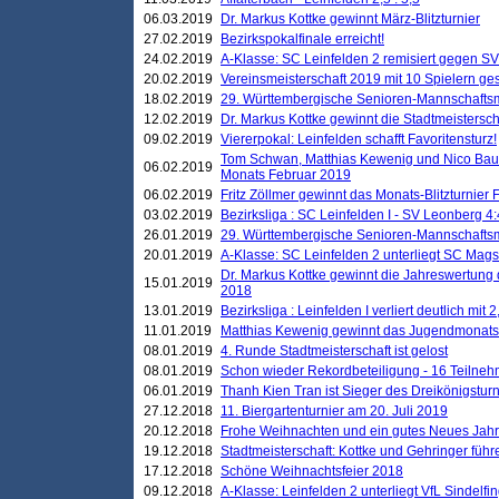
06.03.2019
Dr. Markus Kottke gewinnt März-Blitzturnier
27.02.2019
Bezirkspokalfinale erreicht!
24.02.2019
A-Klasse: SC Leinfelden 2 remisiert gegen SV
20.02.2019
Vereinsmeisterschaft 2019 mit 10 Spielern ges
18.02.2019
29. Württembergische Senioren-Mannschaftsm
12.02.2019
Dr. Markus Kottke gewinnt die Stadtmeistersc
09.02.2019
Viererpokal: Leinfelden schafft Favoritensturz!
Tom Schwan, Matthias Kewenig und Nico Baue
06.02.2019
Monats Februar 2019
06.02.2019
Fritz Zöllmer gewinnt das Monats-Blitzturnier 
03.02.2019
Bezirksliga : SC Leinfelden I - SV Leonberg 4:
26.01.2019
29. Württembergische Senioren-Mannschaftsm
20.01.2019
A-Klasse: SC Leinfelden 2 unterliegt SC Magst
Dr. Markus Kottke gewinnt die Jahreswertung d
15.01.2019
2018
13.01.2019
Bezirksliga : Leinfelden I verliert deutlich mit 
11.01.2019
Matthias Kewenig gewinnt das Jugendmonatsbl
08.01.2019
4. Runde Stadtmeisterschaft ist gelost
08.01.2019
Schon wieder Rekordbeteiligung - 16 Teilneh
06.01.2019
Thanh Kien Tran ist Sieger des Dreikönigstur
27.12.2018
11. Biergartenturnier am 20. Juli 2019
20.12.2018
Frohe Weihnachten und ein gutes Neues Jah
19.12.2018
Stadtmeisterschaft: Kottke und Gehringer führ
17.12.2018
Schöne Weihnachtsfeier 2018
09.12.2018
A-Klasse: Leinfelden 2 unterliegt VfL Sindelfin