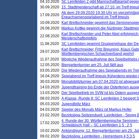
04.10.2020
SC Leinfelden 2 gibt Mannschaftskampf gege
30.09.2020
15. Stadtmeisterschaft ab 27.10. im Treff Impu
Ab dem 29.09.2020 19:30 Uhr im vierzehntäg
17.09.2020
Erwachsenenspielabend im Treff Impuls
10.09.2020
Karl Brettschneider gewinnt das Seniorenopen
26.08.2020
Markus Kottke gewinnt die Nürtinger Stadtmei
Karl Brettschneider und Peter Abel erfolgreic
22.08.2020
Meisterschaftsgipfels
11.08.2020
SC Leinfelden gewinnt Gruppenphase der De
Karl Brettschneider, Fritz Breuning, Klaus Gab
29.07.2020
Württembergischen Schachverband geehrt
11.07.2020
Mögliche Wiederaufnahme des Spielbetriebs
12.05.2020
Biergartenturnier am 25. Juli fällt aus
03.05.2020
Die Wiederaufnahme des Spielabends im Treff
16.04.2020
Spielabend im Treff Impuls frühestens wieder
30.03.2020
Monatsblitzturnier am 07.04.2020 ist abgesag
14.03.2020
Jugendtraining bis Ende der Osterferien ausg
13.03.2020
Der Spielbetrieb im SVW ist bis Ostern ausges
08.03.2020
A-Klasse, Runde 8: SC Leinfelden 2 besiegt 
05.03.2020
Jugendbiltz März
04.03.2020
Spieler des Monats März ist Markus Hofer
23.02.2020
Bezirksliga-Spitzenduell: Leinfelden - Spvgg 
4. Runde der 30. Württembergische Senioren
17.02.2020
Schwäbisch Hall – SC Leinfelden 1,5 : 2,5
10.02.2020
Ankündigung: 12. Biergartenturnier am 25. Juli
09.02.2020
Bezirksliga: Leinfelden - Herrenberg 4,5:3,5