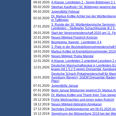
09.02.2020
A-Klasse: Leinfelden 2 - Spvgg Böblingen 3 1,
05.02.2020
Stephan Kaufhold / SC Böblingen gewinnt das 
05.02.2020
Jugendblitz Februar
Dr. Markus Kottke Achter bei der Württembergi
02.02.2020
in Tuttlingen
3. Runde der 30. Württembergische Senioren
27.01.2020
Leinfelden – Stuttgarter Schachfreunde III 2,5 
26.01.2020
Start der Vereinsmeisterschaft 2020 am 11. F
22.01.2020
Neues Mitglied Friedrich Knörzer
19.01.2020
Bezirksliga: Nagold - Leinfelden 4:4
18.01.2020
3. Platz in der Bezirksblitzeinzelmeisterschaft
18.01.2020
Markus Kottke ist Kreisblitzeinzelmeister 2019
16.01.2020
Neues Mitglied Thalia Mandal
12.01.2020
A-Klasse: Leinfelden 2 unterliegt Leonberg 2 
Deutscher Mannschaftspokal in Leinfelden-Ech
12.01.2020
knapp mit 1,5:2,5 gegen Dreisamtal, Augsbur
Deutsche Schach-Pokalmeisterschaft für Mann
10.01.2020
Augsburg (Bayern), SGEM Dreisamtal (Baden
Pfalz)
07.01.2020
Jugendblitz Januar
07.01.2020
Beim Januar Blitzturnier gewinnt Dr. Markus 
06.01.2020
Dr. Markus Kottke und Thanh Kien Tran siegen
25.12.2019
Frohe Weihnachten und einen guten Rutsch!
18.12.2019
Neues Mitglied Abbirahm Aingkaran
17.12.2019
Sechstes Dreikönigsturnier am 06.01.2020 im T
15.12.2019
Siegehrung der Blitzwertung 2019 bei der Wei