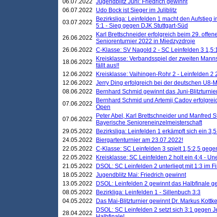
06.07.2022
Jugendblitz Juni: Friedrich gewinnt
06.07.2022
Udo Bock ist Sieger im Juliblitz
Bezirksliga: Leinfelden 1 macht den Aufstieg i
03.07.2022
5:1 - Sieg gegen DJK Stuttgart-Süd
Karl Brettschneider erfolgreich beim 29. off
26.06.2022
Seniorenturnier 2022 in Miedzyzdroje
26.06.2022
C-Klasse: SV Nagold 2 - SC Leinfelden 3 1,5:
Kreisklasse: Verbandsspiel der zweiten Manns
18.06.2022
fällt aus!!
12.06.2022
Kreisklasse: Vaihingen-Rohr 2 - Leinfelden 2 
12.06.2022
Jerry Ding erfolgreich bei der deutschen U8-M
08.06.2022
Bernhard Schmid gewinnt das Juni-Blitzturnie
Bernhard Schmid und Artemij Cadov erfolgreic
07.06.2022
Open
Peter Abel, Karl Brettschneider und Manfred St
07.06.2022
Bayerische Senioreneinzelmeisterschaft
29.05.2022
Bezirksliga: Leinfelden 1 erkämpft sich ein 3,
24.05.2022
Biergartenturnier am 23.07.2022!
22.05.2022
C-Klasse: SC Leinfelden 3 spielt 1,5:2,5 geg
22.05.2022
Kreisklasse: SC Leinfelden 2 holt ein 4:4 - 
21.05.2022
DSOL: SC Leinfelden 2 unterliegt mit 1:3 im F
18.05.2022
Jugendblitz Mai: Friedrich gewinnt
13.05.2022
DSOL: Leinfelden 2 gewinnt das Halbfinale geg
08.05.2022
Bezirkliga: Leinfelden 1 - Sillenbuch 3:3
04.05.2022
Das Mai-Blitzturnier gewinnt Dr. Markus Kottk
DSOL: SC Leinfelden 2 setzt sich 3:1 gegen J
28.04.2022
Halbfinale!