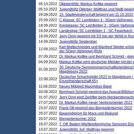
05.10.2022
Oktoberblitz: Markus Kottke gewinnt
05.10.2022
Jugendblitz Oktober: Matthias und Matti gewi
29.09.2022
15. Stadtmeisterschaft beginnt am 11.10.2022
25.09.2022
C-Klasse: SC Leinfelden 3 - SGem Vaihingen 
18.09.2022
Kreisklasse: SC Leinfelden 2 - SGem Vaihinge
18.09.2022
Landesliga: SC Leinfelden 1 - SC Feuerbach 
16.09.2022
Jerry Ding gewinnt mit 3/3 bei der WAM in 
14.09.2022
Jugendblitz September
Karl Brettschneider und Manfred Streiter erfo
12.09.2022
der SGem Vaihingen-Rohr
07.09.2022
Dr. Markus Kottke und Bernhard Schmid - glei
04.09.2022
Markus Kottke wird deutscher Meister mit de
30. Deutsche Seniorenmannschaftsmeistersch
01.09.2022
Magdeburg 2022
Deutscher Schachgipfel 2022 in Magdeburg /
22.08.2022
Einzelmeisterschaft 65+
11.08.2022
Neues Mitglied Maximilian Baier
03.08.2022
Bernhard Schmid gewinnt das August-Blitzturn
31.07.2022
Jerry Ding wird Zwölfter beim Neckarsteinac
27.07.2022
Dr. Markus Kottke neuer Vereinsmeister 2022
23.07.2022
Frank Ott gewinnt das Biergartenturnier 2022
20.07.2022
Bauerndiplom für Mara und Mukund
20.07.2022
Biergartenturnier 2022
16.07.2022
7. Off. Baden-Württembergische Senioren-Ein
13.07.2022
Jugendblitz Juli: Matthias gewinnt