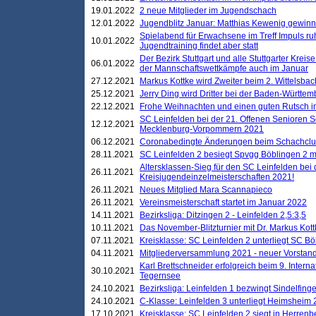
19.01.2022
2 neue Mitglieder im Jugendschach
12.01.2022
Jugendblitz Januar: Matthias Kewenig gewinn
Spielabend für Erwachsene im Treff Impuls ru
10.01.2022
Jugendtraining findet aber statt
Der Bezirk Stuttgart und alle Stuttgarter Krei
06.01.2022
der Mannschaftswettkämpfe auch im Januar
27.12.2021
Markus Kottke wird Zweiter beim 2. Wittelsb
25.12.2021
Jerry Ding wird Dritter bei der Baden-Württem
22.12.2021
Frohe Weihnachten und einen guten Rutsch i
SC Leinfelden bei der 21. Offenen Senioren S
12.12.2021
Mecklenburg-Vorpommern 2021
06.12.2021
Coronabedingte Änderungen beim Schachclub 
28.11.2021
SC Leinfelden 2 besiegt Spvgg Böblingen 2 mi
Altersklassen-Sieg für den SC Leinfelden bei
26.11.2021
Kreisjugendeinzelmeisterschaften 2021!
26.11.2021
Neues Mitglied Mara Scannapieco
26.11.2021
Vereinsmeisterschaft startet im Januar 2022
14.11.2021
Bezirksliga: Ditzingen 2 - Leinfelden 2,5:3,5
10.11.2021
Das November-Blitzturnier mit Dr. Markus Kott
07.11.2021
Kreisklasse: SC Leinfelden 2 unterliegt SC B
04.11.2021
Mitgliederversammlung 2021 - neuer Vorstan
Karl Brettschneider erfolgreich beim 9. Inte
30.10.2021
Tegernsee
24.10.2021
Bezirksliga: Leinfelden 1 bezwingt Sindelfinge
24.10.2021
C-Klasse: Leinfelden 3 unterliegt Heimsheim 2
17.10.2021
Kreisklasse: SC Leinfelden 2 siegt in Herrenbe