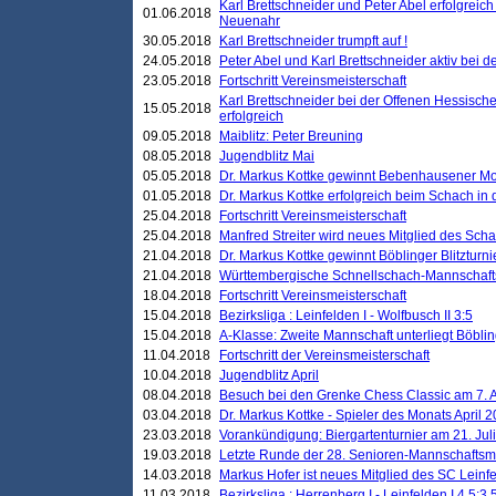
Karl Brettschneider und Peter Abel erfolgreic
01.06.2018
Neuenahr
30.05.2018
Karl Brettschneider trumpft auf !
24.05.2018
Peter Abel und Karl Brettschneider aktiv bei
23.05.2018
Fortschritt Vereinsmeisterschaft
Karl Brettschneider bei der Offenen Hessisch
15.05.2018
erfolgreich
09.05.2018
Maiblitz: Peter Breuning
08.05.2018
Jugendblitz Mai
05.05.2018
Dr. Markus Kottke gewinnt Bebenhausener Mo
01.05.2018
Dr. Markus Kottke erfolgreich beim Schach in
25.04.2018
Fortschritt Vereinsmeisterschaft
25.04.2018
Manfred Streiter wird neues Mitglied des Sch
21.04.2018
Dr. Markus Kottke gewinnt Böblinger Blitzturni
21.04.2018
Württembergische Schnellschach-Mannschafts
18.04.2018
Fortschritt Vereinsmeisterschaft
15.04.2018
Bezirksliga : Leinfelden I - Wolfbusch II 3:5
15.04.2018
A-Klasse: Zweite Mannschaft unterliegt Böblin
11.04.2018
Fortschritt der Vereinsmeisterschaft
10.04.2018
Jugendblitz April
08.04.2018
Besuch bei den Grenke Chess Classic am 7. A
03.04.2018
Dr. Markus Kottke - Spieler des Monats April 
23.03.2018
Vorankündigung: Biergartenturnier am 21. Jul
19.03.2018
Letzte Runde der 28. Senioren-Mannschaftsme
14.03.2018
Markus Hofer ist neues Mitglied des SC Leinf
11.03.2018
Bezirksliga : Herrenberg I - Leinfelden I 4,5:3,