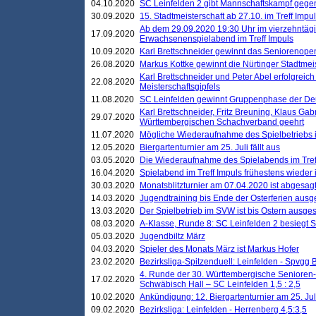
04.10.2020
SC Leinfelden 2 gibt Mannschaftskampf gege
30.09.2020
15. Stadtmeisterschaft ab 27.10. im Treff Impu
Ab dem 29.09.2020 19:30 Uhr im vierzehntäg
17.09.2020
Erwachsenenspielabend im Treff Impuls
10.09.2020
Karl Brettschneider gewinnt das Seniorenopen
26.08.2020
Markus Kottke gewinnt die Nürtinger Stadtmei
Karl Brettschneider und Peter Abel erfolgreic
22.08.2020
Meisterschaftsgipfels
11.08.2020
SC Leinfelden gewinnt Gruppenphase der De
Karl Brettschneider, Fritz Breuning, Klaus Gab
29.07.2020
Württembergischen Schachverband geehrt
11.07.2020
Mögliche Wiederaufnahme des Spielbetriebs
12.05.2020
Biergartenturnier am 25. Juli fällt aus
03.05.2020
Die Wiederaufnahme des Spielabends im Treff
16.04.2020
Spielabend im Treff Impuls frühestens wieder
30.03.2020
Monatsblitzturnier am 07.04.2020 ist abgesag
14.03.2020
Jugendtraining bis Ende der Osterferien ausg
13.03.2020
Der Spielbetrieb im SVW ist bis Ostern ausges
08.03.2020
A-Klasse, Runde 8: SC Leinfelden 2 besiegt 
05.03.2020
Jugendbiltz März
04.03.2020
Spieler des Monats März ist Markus Hofer
23.02.2020
Bezirksliga-Spitzenduell: Leinfelden - Spvgg 
4. Runde der 30. Württembergische Senioren
17.02.2020
Schwäbisch Hall – SC Leinfelden 1,5 : 2,5
10.02.2020
Ankündigung: 12. Biergartenturnier am 25. Juli
09.02.2020
Bezirksliga: Leinfelden - Herrenberg 4,5:3,5