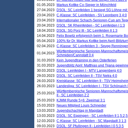
01.05.2023
Markus Kottke Co-Sieger in Mönchfeld
27.04.2023
DSOL: SC Leinfelden 1 besiegt SG Löhne mit 
23.04.2023
C-Klasse: SC Leinfelden - SV Leonberg 3 4:0
23.04.2023
Internationaler Schach-Senioren-Cup am Te
20.04.2023
DSOL: SK Rheinfelden - SC Leinfelden I 1:3
18.04.2023
DSOL: SG Porz III - SC Leinfelden II 1:3
14.04.2023
Felix Bowitz erfolgreich beim 1. Rosemarie B
05.04.2023
100% für Dr. Markus Kottke beim April-Blitztur
02.04.2023
C-Klasse: SC Leinfelden 3 - Spvgg Renningen
Württembergische Senioren-Mannschaftsmeist
01.04.2023
Schmiden/Cannstatt 0:4
31.03.2023
Kein Jugendtraining in den Osterferien
31.03.2023
Jugendblitz April: Matthias und Tijana gewinn
30.03.2023
DSOL: Leinfelden I - MTV Langenberg 4:0
29.03.2023
DSOL: SC Leinfelden II - TSV Netra 4:0
26.03.2023
Kreisklasse: SC Leinfelden II - TSV Heimsheim
26.03.2023
Landesliga: SC Leinfelden I - TSV Schönaich II
Württembergische Senioren-Mannschaftsmeiste
25.03.2023
II - SC Leinfelden 2:2
25.03.2023
KJMM Runde 5+6: Zweimal 3:1
15.03.2023
Neues Mitglied Louis Schneider
13.03.2023
Jugendschachtag in Magstadt
13.03.2023
DSOL: SC Eppingen - SC Leinfelden II 1,5:2,5
12.03.2023
C-Klasse: SC Leinfelden - SC Magstadt 3 1:3
09.03.2023
DSOL: SF Pfullingen II - Leinfelden I 0,5:3,5