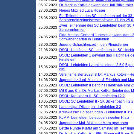
05.07.2023
Dr. Markus Kottke gewinnt das Juli Blitzturnier
27.06.2023
Neues Mitglied Luca Rösser
Ein Teilnehmer des SC Leinfelden bei der 33.
26.06.2023
Senioreneinzelmeisterschaft vom 17. bis 25.
Zwei Teilnehmer des SC Leinfelden beim 30.
25.06.2023
Seniorenturnier
Fide-Meister Gerhard Junesch gewinnt das 1
24.06.2023
Schwabengarten in Leinfelden
23.06.2023
Jugend-Schachfreizeit in den Pfingstferien
21.06.2023
DSOL: Halbfinale SC Leinfelden II - SC Hechi
DSOL: Leinfelden 1 gewinnt das Halbfinale geg
19.06.2023
Finale ein!
DSOL: Leinfelden I zieht mit einem 3.5:0,5 g
15.06.2023
ein!
14.06.2023
Vereinsmeister 2023 ist Dr. Markus Kottke - 
14.06.2023
Jugendblitz Juni: Matthias & Friedrich und M
12.06.2023
DSOL: Leinfelden II zieht ins Halbfinale ein! 2
07.06.2023
Mit 8 aus 8 ist Dr. Markus Kottke Spieler des 
12.05.2023
DSOL: Kreuzberg II - SC Leinfelden I 2:2
10.05.2023
DSOL: SC Leinfelden II - SK Bickenbach II 2:2
07.05.2023
Landesliga: Ditzingen - Leinfelden 3:3
07.05.2023
Kreisklasse: Holzgerlingen - Leinfelden II 3:3
06.05.2023
KJMM: Leinfelden belegt den zweiten Platz
04.05.2023
Jugendblitz Mai: Matti und Mara gewinnen
04.05.2023
Letzte Runde KJMM am Samstag im Treff Imp
03.05.2023
Dr. Markus Kottke Mai-Blitz Sieger mit 6 aus 6