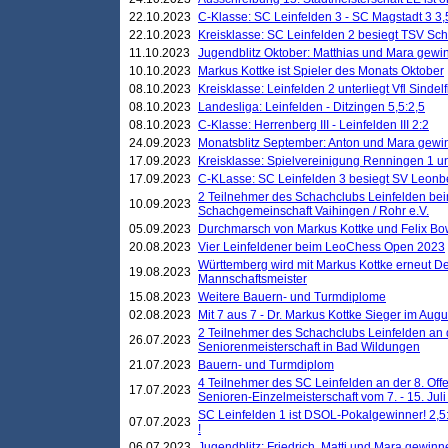
22.10.2023
C-Klasse: SC Leinfelden 3 - SC Magstadt 3 3,
22.10.2023
Kreisklasse: SC Leinfelden 2 besiegt TSV Schö
11.10.2023
Jugendblitz Oktober: Matthias und Mara gewi
10.10.2023
Markus Kottke ist Spieler des Monats Oktober
08.10.2023
Kreisklasse: Leinfelden 2 unterliegt Vfl Sindel
08.10.2023
Landesliga: Leinfelden - Ditzingen 5,5:2,5
08.10.2023
C-Klasse: Herrenberg III - Leinfelden III 2:2
24.09.2023
Monatsblitz September: Anton und Mara gew
17.09.2023
Kreisklasse: Spielvereinigung Renningen 1 unt
17.09.2023
C-KLasse: SC Leinfelden 3 besiegt SV Leonbe
2 Teilnehmer des Schachclubs Leinfelden bei
10.09.2023
Schachgemeinschaft Vaihingen / Rohr e.V.
05.09.2023
Durchmarsch von Markus Kottke und Felix Bow
20.08.2023
Vier Leinfeldener beim LeoChess Open 2023
Württemberg wird mit Markus Kottke erneut D
19.08.2023
Mannschaftsmeister
15.08.2023
Weitere Bauern- und Turmdiplome
02.08.2023
Mit 7 aus 7 - Dr. Markus Kottke Sieger im Augus
2 Teilnehmer des Schachclubs Leinfelden an 
26.07.2023
Seniorenmeisterschaft in Bad Wildungen
21.07.2023
Bauern- und Turmdiplom
4 Teilnehmer des SC Leinfelden an der 8. O
17.07.2023
Senioren-Einzelmeisterschaft vom 7. - 15. Jul
SC Leinfelden 1 ist DSOL-Pokalgewinner! 2,5:1
07.07.2023
!
06.07.2023
Jugendblitz: Friedrich, Matti und Mara gewinn