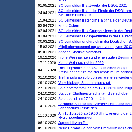
2021
01.05.2021
SC Leinfelden II ist Zweiter der DSOL 2021
SC Leinfelden II steht im Finale der DSOL am 
24.04.2021
SV Türme Billerbeck
15.04.2021
SC Leinfelden II steht im Halbfinale der Deu
03.04.2021
Frohe Ostern
02.04.2021
SC Leinfelden II ist Gruppensieger in der De
01.04.2021
SC Leinfelden I Gruppenfünfter in der Deuts
30.03.2021
SC Leinfelden erfolgreich in der Deutschen 
15.03.2021
Mitgliederversammlung wird verlegt vom 30.0
05.01.2021
Absage Stadtmeisterschaft
19.12.2020
Frohe Weihnachten und einen guten Beginn f
17.11.2020
Keine Weihnachtsfeier 2020
Drei Jugendliche des SC Leinfelden erfolgreic
04.11.2020
Kreisjugendeinzelmeisterschaft im Freizeithe
31.10.2020
Treff Impuls ab sofort bis auf weiteres wieder
29.10.2020
Verschiebung Stadtmeisterschaft
27.10.2020
Spielerversammlung am 17.11.2020 und Mitg
24.10.2020
Start der Stadtmeisterschaft wird verschoben
24.10.2020
Spielabend am 27.10. entfällt
Bernhard Schmid und Michele Porro sind neu
14.10.2020
Schachclubs Leinfelden
Am 13.10.2020 ab 19:00 Uhr Erörterung der L
11.10.2020
Hygienebedingungen
06.10.2020
Jugendblitz entfällt
05.10.2020
Neue Corona-Saison vom Präsidium des Sch