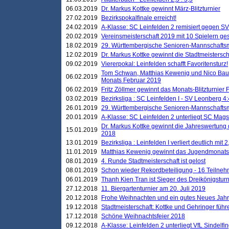
06.03.2019
Dr. Markus Kottke gewinnt März-Blitzturnier
27.02.2019
Bezirkspokalfinale erreicht!
24.02.2019
A-Klasse: SC Leinfelden 2 remisiert gegen SV
20.02.2019
Vereinsmeisterschaft 2019 mit 10 Spielern ges
18.02.2019
29. Württembergische Senioren-Mannschaftsm
12.02.2019
Dr. Markus Kottke gewinnt die Stadtmeistersc
09.02.2019
Viererpokal: Leinfelden schafft Favoritensturz!
Tom Schwan, Matthias Kewenig und Nico Baue
06.02.2019
Monats Februar 2019
06.02.2019
Fritz Zöllmer gewinnt das Monats-Blitzturnier 
03.02.2019
Bezirksliga : SC Leinfelden I - SV Leonberg 4:
26.01.2019
29. Württembergische Senioren-Mannschaftsm
20.01.2019
A-Klasse: SC Leinfelden 2 unterliegt SC Magst
Dr. Markus Kottke gewinnt die Jahreswertung d
15.01.2019
2018
13.01.2019
Bezirksliga : Leinfelden I verliert deutlich mit 
11.01.2019
Matthias Kewenig gewinnt das Jugendmonatsbl
08.01.2019
4. Runde Stadtmeisterschaft ist gelost
08.01.2019
Schon wieder Rekordbeteiligung - 16 Teilneh
06.01.2019
Thanh Kien Tran ist Sieger des Dreikönigstur
27.12.2018
11. Biergartenturnier am 20. Juli 2019
20.12.2018
Frohe Weihnachten und ein gutes Neues Jah
19.12.2018
Stadtmeisterschaft: Kottke und Gehringer führ
17.12.2018
Schöne Weihnachtsfeier 2018
09.12.2018
A-Klasse: Leinfelden 2 unterliegt VfL Sindelfin