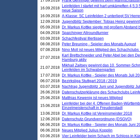
17.09.2018
Frank Gehringer gewinnt beim Mannschaftssi
Leinfelden I startet mit hart umkämpften 4,5:
16.09.2018
neue Saison
16.09.2018
A-Klasse: SC Leinfelden 2 unterliegt SV Herre
12.09.2018
Jugendblitz September: Tobias Heinz gewinnt
05.09.2018
Dr. Markus Kottke siegte mit großem Abstand 
04.09.2018
Spaichinger Allroundturnier
03.09.2018
Schachfestival Illertissen
08.08.2018
Peter Breuning - Spieler des Monats August
07.08.2018
Nino Moll ist neues Mitglied des Schachclubs
Karl Brettschneider und Peter Abel bei den D
27.07.2018
Hamburg aktiv
Mikhail Zaitsev gewinnt das 10. Sommer-Schn
21.07.2018
Leinfelden im Schwabengarten
17.07.2018
Dr. Markus Kottke - Spieler des Monats Juli 2
06.07.2018
Bezirksliga Stuttgart 2018 / 2019
03.07.2018
Nachtrag Jugendblitz Juni und Jugendblitz Jul
26.06.2018
Datenschutzerklärung des Schachclubs Lein
25.06.2018
Matthias Kewenig ist neues Mitglied
Leinfelder bei der 4. Offenen Baden-Württem
15.06.2018
Einzelmeisterschaft in Freudenstadt
13.06.2018
Dr. Markus Kottke ist Vereinsmeister 2018
12.06.2018
Datenschutz-Grundverordnung (DSGVO)
06.06.2018
Dr. Markus Kottke - Spieler des Monats Juni 
06.06.2018
Neues Mitglied Julius Kopplin
03.06.2018
Vier Leinfelder beim Schach im Schloss in K