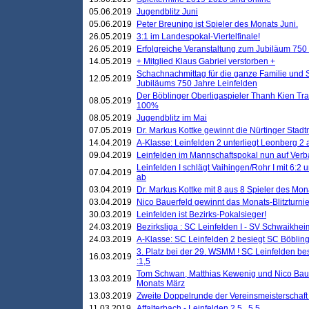
05.06.2019
Jugendblitz Juni
05.06.2019
Peter Breuning ist Spieler des Monats Juni.
26.05.2019
3:1 im Landespokal-Viertelfinale!
26.05.2019
Erfolgreiche Veranstaltung zum Jubiläum 750
14.05.2019
+ Mitglied Klaus Gabriel verstorben +
Schachnachmittag für die ganze Familie und 
12.05.2019
Jubiläums 750 Jahre Leinfelden
Der Böblinger Oberligaspieler Thanh Kien Tran
08.05.2019
100%
08.05.2019
Jugendblitz im Mai
07.05.2019
Dr. Markus Kottke gewinnt die Nürtinger Stadt
14.04.2019
A-Klasse: Leinfelden 2 unterliegt Leonberg 2 a
09.04.2019
Leinfelden im Mannschaftspokal nun auf Ver
Leinfelden I schlägt Vaihingen/Rohr I mit 6:2 
07.04.2019
ab
03.04.2019
Dr. Markus Kottke mit 8 aus 8 Spieler des Mona
03.04.2019
Nico Bauerfeld gewinnt das Monats-Blitzturnier
30.03.2019
Leinfelden ist Bezirks-Pokalsieger!
24.03.2019
Bezirksliga : SC Leinfelden I - SV Schwaikheim
24.03.2019
A-Klasse: SC Leinfelden 2 besiegt SC Böbling
3. Platz bei der 29. WSMM ! SC Leinfelden b
16.03.2019
:1,5
Tom Schwan, Matthias Kewenig und Nico Baue
13.03.2019
Monats März
13.03.2019
Zweite Doppelrunde der Vereinsmeisterschaft i
11.03.2019
Affalterbach - Leinfelden 2,5 . 5,5