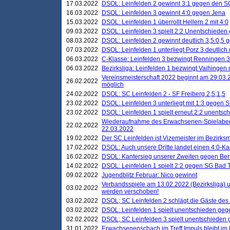
17.03.2022
DSOL: Leinfelden 2 gewinnt 3:1 gegen den 
16.03.2022
DSOL: Leinfelden 3 gewinnt 4:0 gegen Jena
15.03.2022
DSOL: Leinfelden 1 überrollt Hellern 2 mit 4:0
09.03.2022
DSOL: Leinfelden 3 spielt 2:2 Unentschieden
08.03.2022
DSOL: Leinfelden 2 gewinnt deutlich 3,5:0,5
07.03.2022
DSOL: Leinfelden 1 unterliegt Porz 3 deutlich 
06.03.2022
C-Klasse: Leinfelden 3 bezwingt Renningen 3 
06.03.2022
Bezirksliga: Leinfelden 1 bezwingt Vaihingen m
Vereinsmeisterschaft 2022 beginnt am 29.03.2
26.02.2022
möglich
24.02.2022
DSOL: SC Leinfelden 2 - SF Freiberg 2,5;1,5
23.02.2022
DSOL: Leinfelden 3 unterliegt mit 1:3 gegen S
23.02.2022
DSOL: Leinfelden 1 spielt erneut 2:2 unentsc
Wiederaufnahme des Erwachsenen-Spielabend
22.02.2022
22.03.2022
19.02.2022
Der SC Leinfelden ist Vizemeister im Bezirksm
17.02.2022
DSOL: Auch unsere Dritte landet einen 4:0-Ka
16.02.2022
DSOL: Kantersieg unserer Zweiten gegen Ber
14.02.2022
DSOL: Leinfelden 1 spielt 2:2 gegen SG Bad 
09.02.2022
Jugendblitz Februar: Nico gewinnt
Verbandsspiele am 13.02.2022 (Bezirksliga) 
03.02.2022
werden verschoben!
03.02.2022
DSOL; SC Leinfelden 2 schlägt die Gäste des
03.02.2022
DSOL: Leinfelden 1 spielt unentschieden gege
02.02.2022
DSOL; SC Leinfelden 3 spielt unentschieden
31.01.2022
Erwachsenenschach im Treff Impuls bleibt im