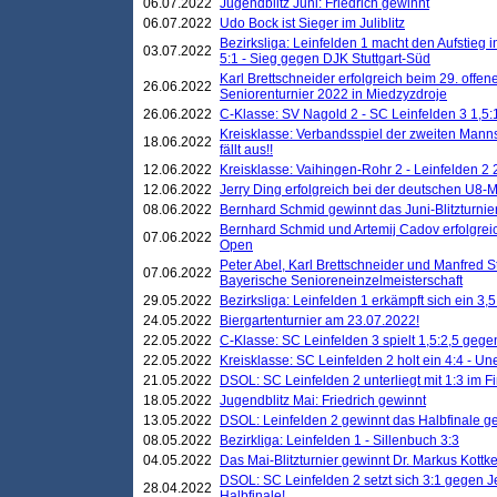
06.07.2022
Jugendblitz Juni: Friedrich gewinnt
06.07.2022
Udo Bock ist Sieger im Juliblitz
Bezirksliga: Leinfelden 1 macht den Aufstieg i
03.07.2022
5:1 - Sieg gegen DJK Stuttgart-Süd
Karl Brettschneider erfolgreich beim 29. off
26.06.2022
Seniorenturnier 2022 in Miedzyzdroje
26.06.2022
C-Klasse: SV Nagold 2 - SC Leinfelden 3 1,5:
Kreisklasse: Verbandsspiel der zweiten Manns
18.06.2022
fällt aus!!
12.06.2022
Kreisklasse: Vaihingen-Rohr 2 - Leinfelden 2 
12.06.2022
Jerry Ding erfolgreich bei der deutschen U8-M
08.06.2022
Bernhard Schmid gewinnt das Juni-Blitzturnie
Bernhard Schmid und Artemij Cadov erfolgreic
07.06.2022
Open
Peter Abel, Karl Brettschneider und Manfred St
07.06.2022
Bayerische Senioreneinzelmeisterschaft
29.05.2022
Bezirksliga: Leinfelden 1 erkämpft sich ein 3,
24.05.2022
Biergartenturnier am 23.07.2022!
22.05.2022
C-Klasse: SC Leinfelden 3 spielt 1,5:2,5 geg
22.05.2022
Kreisklasse: SC Leinfelden 2 holt ein 4:4 - 
21.05.2022
DSOL: SC Leinfelden 2 unterliegt mit 1:3 im F
18.05.2022
Jugendblitz Mai: Friedrich gewinnt
13.05.2022
DSOL: Leinfelden 2 gewinnt das Halbfinale geg
08.05.2022
Bezirkliga: Leinfelden 1 - Sillenbuch 3:3
04.05.2022
Das Mai-Blitzturnier gewinnt Dr. Markus Kottk
DSOL: SC Leinfelden 2 setzt sich 3:1 gegen J
28.04.2022
Halbfinale!