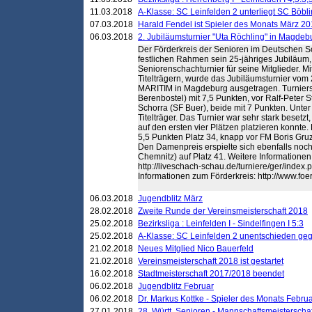
11.03.2018
A-Klasse: SC Leinfelden 2 unterliegt SC Böbli
07.03.2018
Harald Fendel ist Spieler des Monats März 2
06.03.2018
2. Jubiläumsturnier "Uta Röchling" in Magdebu
Der Förderkreis der Senioren im Deutschen S
festlichen Rahmen sein 25-jähriges Jubiläum
Seniorenschachturnier für seine Mitglieder. M
Titelträgern, wurde das Jubiläumsturnier vom 
MARITIM in Magdeburg ausgetragen. Turnier
Berenbostel) mit 7,5 Punkten, vor Ralf-Peter
Schorra (SF Buer), beide mit 7 Punkten. Unte
Titelträger. Das Turnier war sehr stark besetzt, 
auf den ersten vier Plätzen platzieren konnte. 
5,5 Punkten Platz 34, knapp vor FM Boris Gru
Den Damenpreis erspielte sich ebenfalls noch
Chemnitz) auf Platz 41. Weitere Informationen
http://liveschach-schau.de/turniere/ger/ind
Informationen zum Förderkreis: http://www.fo
06.03.2018
Jugendblitz März
28.02.2018
Zweite Runde der Vereinsmeisterschaft 2018
25.02.2018
Bezirksliga : Leinfelden I - Sindelfingen I 5:3
25.02.2018
A-Klasse: SC Leinfelden 2 unentschieden geg
21.02.2018
Neues Mitglied Nico Bauerfeld
21.02.2018
Vereinsmeisterschaft 2018 ist gestartet
16.02.2018
Stadtmeisterschaft 2017/2018 beendet
06.02.2018
Jugendblitz Februar
06.02.2018
Dr. Markus Kottke - Spieler des Monats Febru
27.01.2018
28. Württ. Senioren - Mannschaftsmeisterscha