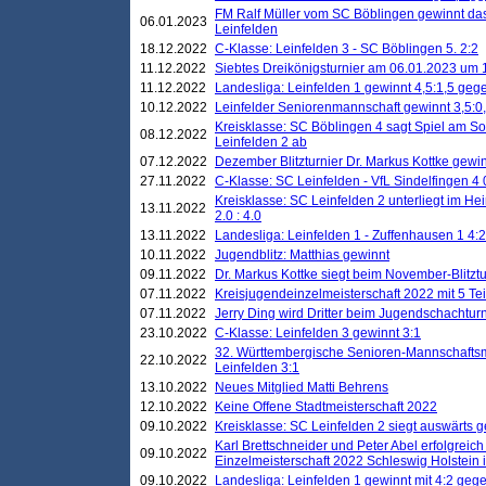
FM Ralf Müller vom SC Böblingen gewinnt das 
06.01.2023
Leinfelden
18.12.2022
C-Klasse: Leinfelden 3 - SC Böblingen 5. 2:2
11.12.2022
Siebtes Dreikönigsturnier am 06.01.2023 um 1
11.12.2022
Landesliga: Leinfelden 1 gewinnt 4,5:1,5 ge
10.12.2022
Leinfelder Seniorenmannschaft gewinnt 3,5:
Kreisklasse: SC Böblingen 4 sagt Spiel am S
08.12.2022
Leinfelden 2 ab
07.12.2022
Dezember Blitzturnier Dr. Markus Kottke gewin
27.11.2022
C-Klasse: SC Leinfelden - VfL Sindelfingen 4 
Kreisklasse: SC Leinfelden 2 unterliegt im H
13.11.2022
2.0 : 4.0
13.11.2022
Landesliga: Leinfelden 1 - Zuffenhausen 1 4:2
10.11.2022
Jugendblitz: Matthias gewinnt
09.11.2022
Dr. Markus Kottke siegt beim November-Blitztu
07.11.2022
Kreisjugendeinzelmeisterschaft 2022 mit 5 T
07.11.2022
Jerry Ding wird Dritter beim Jugendschachturn
23.10.2022
C-Klasse: Leinfelden 3 gewinnt 3:1
32. Württembergische Senioren-Mannschaftsm
22.10.2022
Leinfelden 3:1
13.10.2022
Neues Mitglied Matti Behrens
12.10.2022
Keine Offene Stadtmeisterschaft 2022
09.10.2022
Kreisklasse: SC Leinfelden 2 siegt auswärts g
Karl Brettschneider und Peter Abel erfolgreic
09.10.2022
Einzelmeisterschaft 2022 Schleswig Holstein 
09.10.2022
Landesliga: Leinfelden 1 gewinnt mit 4:2 geg