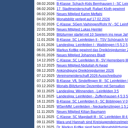
08.02.2026
B-Klasse: Schach-Kids Bernhausen I - SC Leinf
06.02.2026
17. Stadtmeisterschaft: Rafael Kloth gewinnt
06.02.2026
Neues Mitglied Karim Meftahi
04.02.2026
Monatsblitz verlegt auf 17.02.2026
01.02.2026
C-Klasse: SGem Vaihingen/Rohr IV - SC Leinfel
22.01.2026
Neues Mitglied Lukas Heintel
14.01.2026
Blitzturnier startet mit 10 Spielern ins neue J
11.01.2026
B-Klasse: SC Leinfelden II - TSV Schönaich IV
11.01.2026
Landesliga: Leinfelden I - Waiblingen I 5,5:2,5
06.01.2026
Markus Kottke gewinnt das Dreikönigsturnier
06.01.2026
Neues Mitglied Johannes Bladt
14.12.2025
C-Klasse: SC Leinfelden III - SV Herrenberg III
10.12.2025
Neues Mitglied Abdullah Al Awad
08.12.2025
Ankündigung Dreikönigsturnier 2026
07.12.2025
Vereinsmeisterschaft 2026 Ausschreibung
07.12.2025
B-Klasse: VfL Sindelfingen III - SC Leinfelden I
03.12.2025
Monats-Blitzturnier Dezember mit Sensation
30.11.2025
Landesliga: Winnenden - Leinfelden 3:5
16.11.2025
Landesliga: Leinfelden - Zuffenhausen 4,5:3,5
16.11.2025
B-Klasse: SC Leinfelden II - SC Böblingen V 0
15.11.2025
WSenMM: Leinfelden - Neckartenzlingen 1,5:
11.11.2025
Neues Mitglied Kilian Baumann
10.11.2025
C-Klasse: SC Magstadt III - SC Leinfelden III 4
09.11.2025
Mara und Hannah sind Kreisjugendeinzelmei
05.11.2025
Dr. Markus Kottke siegt beim Monatsblitzturn