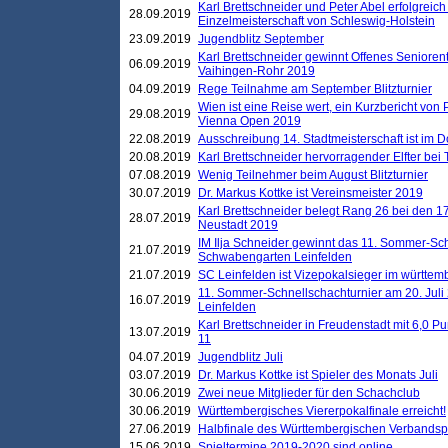
Karl Brettschneider und Peter Abel erfolgreich
28.09.2019
Einzelmeisterschaft von Schleswig-Holstein
23.09.2019
Jugendblitz September
Karl Brettschneider gewinnt Offenes Seniore
06.09.2019
Vaihingen-Rohr 2019
04.09.2019
Rege Teilnahme am September Blitzturnier
Wien ist eine Reise wert, ein Kurzbericht von
29.08.2019
Vienna Open 2019
22.08.2019
Ausschreibung 14. Stadtmeisterschaft ist im
20.08.2019
Karl Brettschneider hervorragender Elfter bei
07.08.2019
Wenig Teilnehmer beim August Blitzturnier
30.07.2019
Dr. Markus Kottke ist Vereinsmeister 2019
Karl Brettschneider belegt Rang 26 bei den 1
28.07.2019
Neustadt 2019
IM Ilja Schneider gewinnt das 11. Sommer-Sch
21.07.2019
Schwabengarten Leinfelden
21.07.2019
SC Leinfelden ist Vizepokalsieger im württem
11. Sommer-Schnellschachturnier am 20. Jul
16.07.2019
Leinfelden
Karl Brettschneider in Freudenstadt mit 6,0 
13.07.2019
11
04.07.2019
Jugendblitz Juli
03.07.2019
Dr. Markus Kottke ist Spieler des Monats Juli
30.06.2019
Zwei neue Mitglieder für den Schachclub
30.06.2019
Württembergisches Viererpokalfinale erreicht!
27.06.2019
Halbfinale des Württembergischen Verbands
15.06.2019
Spieltermine 2019-2020 sind online