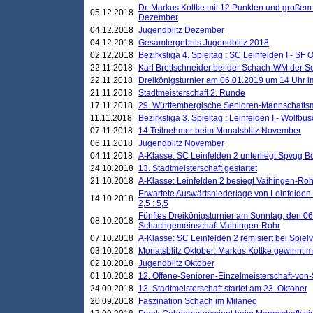
Dr. Markus Kottke mit 12 Punkten und großem
05.12.2018
Dezember
04.12.2018
Jugendblitz Dezember
04.12.2018
Gesamtergebnis Jugendblitz 2018
02.12.2018
Bezirksliga 4. Spieltag : SC Leinfelden I - SF O
22.11.2018
Karl Brettschneider bei der Schach-WM der S
22.11.2018
Dreikönigsturnier am 06.01.2019 um 14 Uhr im 
21.11.2018
Stadtmeisterschaft 2. Runde
17.11.2018
29. Württembergische Senioren-Mannschaftsm
11.11.2018
Bezirksliga 3. Spieltag : Leinfelden I - Wolfbusch
07.11.2018
14 Teilnehmer beim Monatsblitz November
06.11.2018
Jugendblitz November
04.11.2018
A-Klasse: SC Leinfelden 2 unterliegt Spvgg Bö
24.10.2018
13. Stadtmeisterschaft gestartet
21.10.2018
A-Klasse: Leinfelden 2 besiegt Vaihingen-Rohr 
Erwartete Auswärtsniederlage von Leinfelden 
14.10.2018
2,5 : 5,5
Fünftes Dreikönigsturnier am Sonntag, den 0
08.10.2018
Schachgemeinschaft Vaihingen-Rohr
07.10.2018
A-Klasse: SC Leinfelden 2 remisiert bei Spie
03.10.2018
Monatsblitz Oktober: Markus Kottke gewinnt mi
02.10.2018
Jugendblitz Oktober
01.10.2018
12. Offene-Senioren-Einzelmeisterschaft-von
24.09.2018
13. Stadtmeisterschaft startet am 23. Oktober
20.09.2018
Faszination Schach im Milaneo