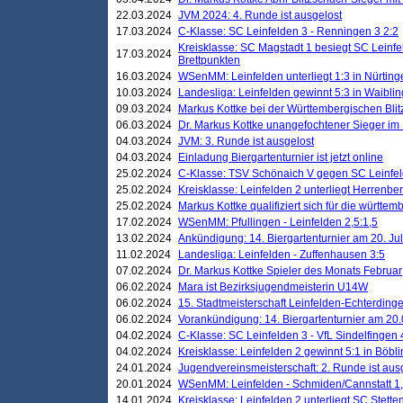
22.03.2024
JVM 2024: 4. Runde ist ausgelost
17.03.2024
C-Klasse: SC Leinfelden 3 - Renningen 3 2:2
Kreisklasse: SC Magstadt 1 besiegt SC Leinfe
17.03.2024
Brettpunkten
16.03.2024
WSenMM: Leinfelden unterliegt 1:3 in Nürting
10.03.2024
Landesliga: Leinfelden gewinnt 5:3 in Waibli
09.03.2024
Markus Kottke bei der Württembergischen Blit
06.03.2024
Dr. Markus Kottke unangefochtener Sieger im M
04.03.2024
JVM: 3. Runde ist ausgelost
04.03.2024
Einladung Biergartenturnier ist jetzt online
25.02.2024
C-Klasse: TSV Schönaich V gegen SC Leinfelde
25.02.2024
Kreisklasse: Leinfelden 2 unterliegt Herrenber
25.02.2024
Markus Kottke qualifiziert sich für die württem
17.02.2024
WSenMM: Pfullingen - Leinfelden 2,5:1,5
13.02.2024
Ankündigung: 14. Biergartenturnier am 20. Ju
11.02.2024
Landesliga: Leinfelden - Zuffenhausen 3:5
07.02.2024
Dr. Markus Kottke Spieler des Monats Februar
06.02.2024
Mara ist Bezirksjugendmeisterin U14W
06.02.2024
15. Stadtmeisterschaft Leinfelden-Echterding
06.02.2024
Vorankündigung: 14. Biergartenturnier am 20
04.02.2024
C-Klasse: SC Leinfelden 3 - VfL Sindelfingen 
04.02.2024
Kreisklasse: Leinfelden 2 gewinnt 5:1 in Böbl
24.01.2024
Jugendvereinsmeisterschaft: 2. Runde ist aus
20.01.2024
WSenMM: Leinfelden - Schmiden/Cannstatt 1,
14.01.2024
Kreisklasse: Leinfelden 2 unterliegt SC Stette