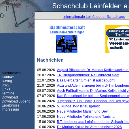
Internationale Leinfeldener Schachtage
Nachrichten
05.08.2026
August Blitzturnier Dr. Markus Kottke wackel
Nachrichten
26.07.2026
16. Biergartenturnier: Neil Albrecht siegt
Kontakt
22.07.2026
Das Biergartenturnier ist ausgebucht!
Rating
DWZ
21.07.2026
Aiza und Adelina siegen beim JPT in Leiphei
Links
08.07.2026
Auch Fußball konnte Dr. Markus Kottke nicht
Termine
07.07.2026
Karl Brettschneider bei der Seniorenmeister
Download
30.06.2026
Jugendblitz Juni: Mara, Hannah und Dev gew
Download Jugend
Ergebnisse
30.06.2026
5. Runde JVM ist ausgelost
Impressum
26.06.2026
Neue Mitglieder Marish und Dev
17.06.2026
Neue Mitglieder Yothika und Tanisha
15.06.2026
5 Teilnehmer aus Leinfelden beim Schach im 
10.06.2026
Dr. Markus Kottke ist Vereinsmeister 2026