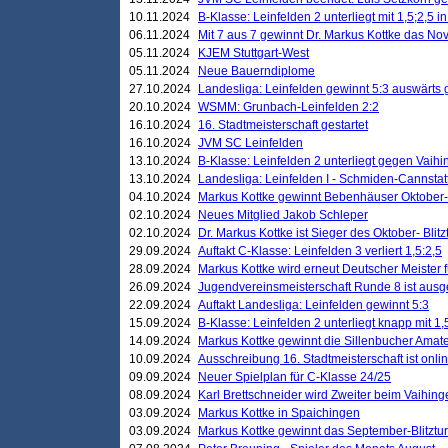
10.11.2024
B-Klasse: Leinfelden 2 unterliegt mit 1,5;2,5 
06.11.2024
Mit 7 aus 7 gewinnt Dr. Markus Kottke das Nov
05.11.2024
KJEM Stuttgart-West
05.11.2024
Neue Bauerndiplome
27.10.2024
Landesliga: Leinfelden gewinnt 5:3 auswärts
20.10.2024
WSMM: Grunbach-Leinfelden 2:2
16.10.2024
16. Stadtmeisterschaft gestartet
16.10.2024
JVM SC Leinfelden
13.10.2024
B-Klasse: Leinfelden 2 unterliegt gegen Vaihi
13.10.2024
Landesliga: Leinfelden I - Schmiden-Cannstatt 
04.10.2024
Markus Kottke gewinnt Bebenhäuser Oktober-B
02.10.2024
Neues Mitglied Jakob Schleper
02.10.2024
Dr. Markus Kottke ist Sieger des Oktober- Blitz
29.09.2024
Auftakt C-Klasse: Leinfelden 3 verliert 1,5:2,5
28.09.2024
Markus Kottke wird erneut Deutscher Meister 
26.09.2024
Jugendvereinsmeisterschaft Runde 8 ist ausg
22.09.2024
Auftakt Landesliga: Leinfelden gewinnt 5:3
15.09.2024
B-Klasse: Leinfelden 2 unterliegt knapp mit 1,
14.09.2024
Markus Kottke gewinnt die Sillenbucher Amate
10.09.2024
Ausschreibung 16. Stadtmeisterschaft ist onli
09.09.2024
Neuer Spielplan für C-Klasse 24/25
08.09.2024
Karl Brettschneider wird Zweiter beim Vaihing
03.09.2024
Markus Kottke in Spaichingen
03.09.2024
Markus Kottke gewinnt das September-Blitztur