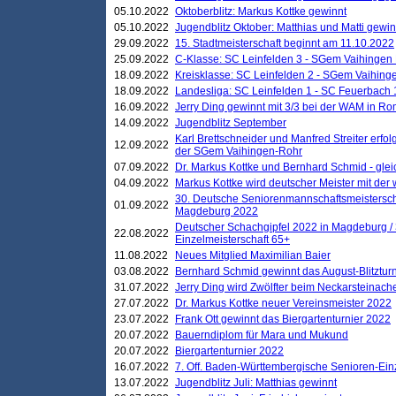
05.10.2022
Oktoberblitz: Markus Kottke gewinnt
05.10.2022
Jugendblitz Oktober: Matthias und Matti gewi
29.09.2022
15. Stadtmeisterschaft beginnt am 11.10.2022
25.09.2022
C-Klasse: SC Leinfelden 3 - SGem Vaihingen 
18.09.2022
Kreisklasse: SC Leinfelden 2 - SGem Vaihinge
18.09.2022
Landesliga: SC Leinfelden 1 - SC Feuerbach 
16.09.2022
Jerry Ding gewinnt mit 3/3 bei der WAM in 
14.09.2022
Jugendblitz September
Karl Brettschneider und Manfred Streiter erfo
12.09.2022
der SGem Vaihingen-Rohr
07.09.2022
Dr. Markus Kottke und Bernhard Schmid - glei
04.09.2022
Markus Kottke wird deutscher Meister mit de
30. Deutsche Seniorenmannschaftsmeistersch
01.09.2022
Magdeburg 2022
Deutscher Schachgipfel 2022 in Magdeburg /
22.08.2022
Einzelmeisterschaft 65+
11.08.2022
Neues Mitglied Maximilian Baier
03.08.2022
Bernhard Schmid gewinnt das August-Blitzturn
31.07.2022
Jerry Ding wird Zwölfter beim Neckarsteinac
27.07.2022
Dr. Markus Kottke neuer Vereinsmeister 2022
23.07.2022
Frank Ott gewinnt das Biergartenturnier 2022
20.07.2022
Bauerndiplom für Mara und Mukund
20.07.2022
Biergartenturnier 2022
16.07.2022
7. Off. Baden-Württembergische Senioren-Ein
13.07.2022
Jugendblitz Juli: Matthias gewinnt