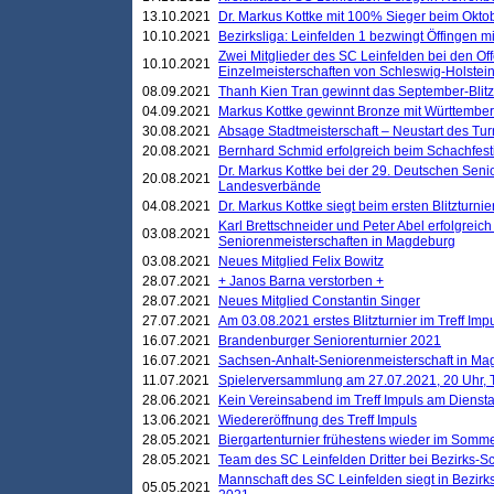
13.10.2021
Dr. Markus Kottke mit 100% Sieger beim Oktobe
10.10.2021
Bezirksliga: Leinfelden 1 bezwingt Öffingen mi
Zwei Mitglieder des SC Leinfelden bei den Of
10.10.2021
Einzelmeisterschaften von Schleswig-Holstei
08.09.2021
Thanh Kien Tran gewinnt das September-Blitz
04.09.2021
Markus Kottke gewinnt Bronze mit Württemberg
30.08.2021
Absage Stadtmeisterschaft – Neustart des Tur
20.08.2021
Bernhard Schmid erfolgreich beim Schachfesti
Dr. Markus Kottke bei der 29. Deutschen Sen
20.08.2021
Landesverbände
04.08.2021
Dr. Markus Kottke siegt beim ersten Blitzturn
Karl Brettschneider und Peter Abel erfolgreic
03.08.2021
Seniorenmeisterschaften in Magdeburg
03.08.2021
Neues Mitglied Felix Bowitz
28.07.2021
+ Janos Barna verstorben +
28.07.2021
Neues Mitglied Constantin Singer
27.07.2021
Am 03.08.2021 erstes Blitzturnier im Treff Im
16.07.2021
Brandenburger Seniorenturnier 2021
16.07.2021
Sachsen-Anhalt-Seniorenmeisterschaft in M
11.07.2021
Spielerversammlung am 27.07.2021, 20 Uhr, T
28.06.2021
Kein Vereinsabend im Treff Impuls am Dienst
13.06.2021
Wiedereröffnung des Treff Impuls
28.05.2021
Biergartenturnier frühestens wieder im Somm
28.05.2021
Team des SC Leinfelden Dritter bei Bezirks-S
Mannschaft des SC Leinfelden siegt in Bezirks
05.05.2021