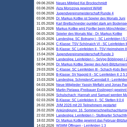
09.06.2026
Neues Mitglied Kei Brockschmidt
03.06.2026
Aiza Morozova gewinnt WAM!
03.06.2026
Jugendvereinsmeisterschaft Runde 4
03.06.2026
Dr. Markus Kottke ist Spieler des Monats Juni
31.05.2026
Karl Brettschneider punktet stark am Bodense
11.05.2026
Markus Kottke wird Fünfter beim Mönchfelder
06.05.2026
Spieler des Monats Mai - Dr. Markus Kottke
03.05.2026
Landesliga: SC Botnang I - SC Leinfelden I 5:
26.04.2026
C-Klasse: TSV Schönaich VI - SC Leinfelden II
21.04.2026
B-Klasse: SC Leinfelden II - TSV Heimsheim II
15.04.2026
Jugendvereinsmeisterschaft Runde 3
12.04.2026
Landesliga: Leinfelden I - SpVgg Böblingen I 
08.04.2026
Dr. Markus Kottke Sieger des April-Blitzturnier
29.03.2026
C-Klasse: SC Leinfelden III - Schach-Kids Ber
22.03.2026
B-Klasse: SV Nagold II - SC Leinfelden II: 2,5:
15.03.2026
Landesliga: Schmiden/Cannstatt II - Leinfelden
04.03.2026
Neue Mitglieder Yassin Meftahi und Jonas Pa
04.03.2026
Martin Pielawa (Freibauer Esslingen) gewinnt 
03.03.2026
Schulschach: Hannah und Samuel werden Ma
02.03.2026
B-Klasse: SC Leinfelden II - SC Stetten II 0:4
26.02.2026
JVM 2026 mit 20 Teilnehmern gestartet
26.02.2026
Ankündigung: 16. Sommerschnellschachturnie
22.02.2026
Landesliga: Leinfelden I - Stuttgarter Schachfr
18.02.2026
Dr. Markus Kottke gewinnt das Februar-Blitztu
14.02.2026
WSMM Öffingen - Leinfelden 1:3