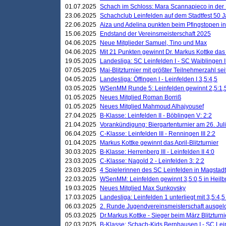
01.07.2025
Schach im Schloss: Mara Scannapieco in der
23.06.2025
Schachclub Leinfelden auf dem Stadtfest 50 
22.06.2025
Aiza und Adelina punkten beim Pfingstopen i
15.06.2025
Endstand der Vereinsmeisterschaft 2025
04.06.2025
Neue Mitglieder Samuel, Tino und Max
04.06.2025
Mit 21 Punkten gewinnt Dr. Markus Kottke das J
19.05.2025
Landesliga: SC Leinfelden I - SC Waiblingen I
07.05.2025
Mai-Blitzturnier mit größter Teilnehmerzahl se
04.05.2025
Landesliga: Öffingen I - Leinfelden I 3,5:4,5
03.05.2025
WSenMM Runde 5: Leinfelden gewinnt 2,5:1,
01.05.2025
Neues Mitglied Roman Borriß
01.05.2025
Neues Mitglied Mahmoud Alhajyousef
27.04.2025
B-Klasse: Leinfelden II - Böblingen V: 2:2
21.04.2025
Vorankündigung: Biergartenturnier am 26. Juli
06.04.2025
C-Klasse: Leinfelden III - Renningen III 2:2
01.04.2025
Markus Kottke gewinnt das April-Blitzturnier
30.03.2025
B-Klasse: Herrenberg III - Leinfelden II 4:0
23.03.2025
C-Klasse: Nagold 2 - Leinfelden 3: 2:2
23.03.2025
4 Spielerinnen des SC Leinfelden in Magstadt
22.03.2025
WSenMM: Leinfelden gewinnt 3,5:0,5 in Heilb
19.03.2025
Neues Mitglied Max Sunkovsky
17.03.2025
Landesliga: Leinfelden 1 unterliegt mit 3,5:4,5
06.03.2025
2. Runde Jugendvereinsmeisterschaft ausgel
05.03.2025
Dr.Markus Kottke - Sieger beim März Blitzturni
02.03.2025
B-Klasse: Schach-Kids Bernhausen I - SC Lein