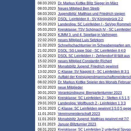
08.03.2023
Dr. Markus Kottke Blitz Sieger im März
08.03.2023
Neues Mitglied Ben Streib
08.03.2023
Jugendblitz: Matthias und Friedrich siegen
08.03.2023
DSOL: Leinfelden II - SV Königsbrück 2:2
05.03.2023
Landesliga: SC Leinfelden I - SpVgg Rommels
05.03.2023
Kreisklasse: TSV Schönach IV - SC Leinfelden 
26.02.2023
KJMM 3. und 4. Spieltag in Vaihingen
22.02.2023
neues Mitglied Luis Setzkorn
21.02.2023
Schnellschachturnier im Schwabengarten am
21.02.2023
DSOL: SG Lippe Süd - SC Leinfelden II 4:0
21.02.2023
DSOL SC Leinfelden I - Zehlendorf III fällt aus
15.02.2023
neues Mitglied Constantin Richert
15.02.2023
Monatsblitz Jugend: Friedrich gewinnt
13.02.2023
C-Klasse: SV Nagold II - SC Leinfelden III 3:1
12.02.2023
Auftakt der Kreisjugendmannschaftsmeistersc
08.02.2023
Dr. Markus Kottke Spieler des Monats Februar
02.02.2023
neue Mitglieder
30.01.2023
Vorankündigung: Biergartenturnier 2023
29.01.2023
Kreisklasse: SC Leinfelden 2 - Stetten 4,5:1,5
29.01.2023
Landesliga: Wolfbusch 2 - Leinfelden 1 3:3
15.01.2023
C-Klasse: SC Leinfelden gewinnt 3,5:0,5 geg
11.01.2023
Vereinsmeisterschaft 2023
11.01.2023
Monatsblitz Jugend: Matthias gewinnt mit 7/7
11.01.2023
Januar-Blitzturnier 2023
08.01.2023
Kreisklasse: SC Leinfelden 2 unterliegt Spvg