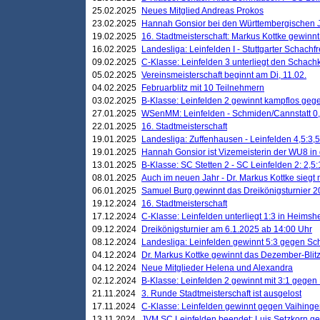
25.02.2025
Neues Mitglied Andreas Prokos
23.02.2025
Hannah Gonsior bei den Württembergischen 
19.02.2025
16. Stadtmeisterschaft: Markus Kottke gewinnt 
16.02.2025
Landesliga: Leinfelden I - Stuttgarter Schachfr
09.02.2025
C-Klasse: Leinfelden 3 unterliegt den Schach
05.02.2025
Vereinsmeisterschaft beginnt am Di, 11.02.
04.02.2025
Februarblitz mit 10 Teilnehmern
03.02.2025
B-Klasse: Leinfelden 2 gewinnt kampflos ge
27.01.2025
WSenMM: Leinfelden - Schmiden/Cannstatt 0,
22.01.2025
16. Stadtmeisterschaft
19.01.2025
Landesliga: Zuffenhausen - Leinfelden 4,5:3,5
19.01.2025
Hannah Gonsior ist Vizemeisterin der WU8 i
13.01.2025
B-Klasse: SC Stetten 2 - SC Leinfelden 2: 2,5:
08.01.2025
Auch im neuen Jahr - Dr. Markus Kottke siegt 
06.01.2025
Samuel Burg gewinnt das Dreikönigsturnier 
19.12.2024
16. Stadtmeisterschaft
17.12.2024
C-Klasse: Leinfelden unterliegt 1:3 in Heimsh
09.12.2024
Dreikönigsturnier am 6.1.2025 ab 14:00 Uhr
08.12.2024
Landesliga: Leinfelden gewinnt 5:3 gegen Sc
04.12.2024
Dr. Markus Kottke gewinnt das Dezember-Blitz
04.12.2024
Neue Mitglieder Helena und Alexandra
02.12.2024
B-Klasse: Leinfelden 2 gewinnt mit 3:1 gegen
21.11.2024
3. Runde Stadtmeisterschaft ist ausgelost
17.11.2024
C-Klasse: Leinfelden gewinnt gegen Vaihinge
13.11.2024
JVM SC Leinfelden beendet: Luis Setzkorn ge