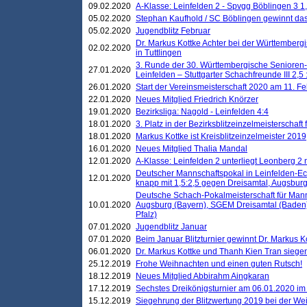
09.02.2020
A-Klasse: Leinfelden 2 - Spvgg Böblingen 3 1,
05.02.2020
Stephan Kaufhold / SC Böblingen gewinnt das 
05.02.2020
Jugendblitz Februar
Dr. Markus Kottke Achter bei der Württembergi
02.02.2020
in Tuttlingen
3. Runde der 30. Württembergische Senioren
27.01.2020
Leinfelden – Stuttgarter Schachfreunde III 2,5 
26.01.2020
Start der Vereinsmeisterschaft 2020 am 11. F
22.01.2020
Neues Mitglied Friedrich Knörzer
19.01.2020
Bezirksliga: Nagold - Leinfelden 4:4
18.01.2020
3. Platz in der Bezirksblitzeinzelmeisterschaft
18.01.2020
Markus Kottke ist Kreisblitzeinzelmeister 2019
16.01.2020
Neues Mitglied Thalia Mandal
12.01.2020
A-Klasse: Leinfelden 2 unterliegt Leonberg 2 
Deutscher Mannschaftspokal in Leinfelden-Ech
12.01.2020
knapp mit 1,5:2,5 gegen Dreisamtal, Augsbur
Deutsche Schach-Pokalmeisterschaft für Mann
10.01.2020
Augsburg (Bayern), SGEM Dreisamtal (Baden
Pfalz)
07.01.2020
Jugendblitz Januar
07.01.2020
Beim Januar Blitzturnier gewinnt Dr. Markus 
06.01.2020
Dr. Markus Kottke und Thanh Kien Tran siegen
25.12.2019
Frohe Weihnachten und einen guten Rutsch!
18.12.2019
Neues Mitglied Abbirahm Aingkaran
17.12.2019
Sechstes Dreikönigsturnier am 06.01.2020 im T
15.12.2019
Siegehrung der Blitzwertung 2019 bei der Wei