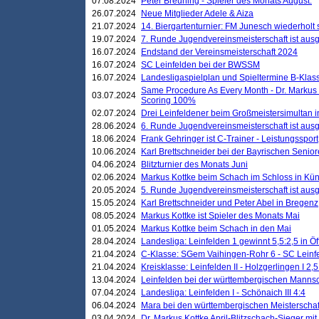
07.08.2024
Peter Breuning - Spieler des Monats August.
26.07.2024
Neue Mitglieder Adele & Aiza
21.07.2024
14. Biergartenturnier: FM Junesch wiederholt
19.07.2024
7. Runde Jugendvereinsmeisterschaft ist ausg
16.07.2024
Endstand der Vereinsmeisterschaft 2024
16.07.2024
SC Leinfelden bei der BWSSM
16.07.2024
Landesligaspielplan und Spieltermine B-Kla
Same Procedure As Every Month - Dr. Markus 
03.07.2024
Scoring 100%
02.07.2024
Drei Leinfeldener beim Großmeistersimultan 
28.06.2024
6. Runde Jugendvereinsmeisterschaft ist ausg
18.06.2024
Frank Gehringer ist C-Trainer - Leistungssport
10.06.2024
Karl Brettschneider bei der Bayrischen Senio
04.06.2024
Blitzturnier des Monats Juni
02.06.2024
Markus Kottke beim Schach im Schloss in Kü
20.05.2024
5. Runde Jugendvereinsmeisterschaft ist ausg
15.05.2024
Karl Brettschneider und Peter Abel in Bregenz
08.05.2024
Markus Kottke ist Spieler des Monats Mai
01.05.2024
Markus Kottke beim Schach in den Mai
28.04.2024
Landesliga: Leinfelden 1 gewinnt 5,5:2,5 in Ö
21.04.2024
C-Klasse: SGem Vaihingen-Rohr 6 - SC Leinfe
21.04.2024
Kreisklasse: Leinfelden II - Holzgerlingen I 2,5
13.04.2024
Leinfelden bei der württembergischen Mannsc
07.04.2024
Landesliga: Leinfelden I - Schönaich III 4:4
06.04.2024
Mara bei den württembergischen Meisterscha
03.04.2024
Dr. Markus Kottke April-Blitzschach-Sieger mit