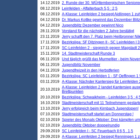
14.12.2019
2. Runde der 30. WÜrttembergischen Seniore
08.12.2019
Leinfelden - Affalterbach 5,5 : 2,5
08.12.2019
A-Klasse: Leinfelden 2 besiegt Aidlingen 1 zu
04.12.2019
Dr. Markus Kottke gewinnt das Dezember Blitzt
04.12.2019
Jugendblitz Dezember gewinnt Nico
28.11.2019
Vorstand für die nächsten 2 Jahre bestätigt
23.11.2019
Jerry schafft den 7. Platz beim Heilbronner 
17.11.2019
Bezirksliga: SF Ditzingen II - SC Leinfelden I 3
17.11.2019
SC-Leinfelden 2 - siegreich gegen Magstadt 2
15.11.2019
14. Stadtmeisterschaft Runde 3
06.11.2019
Und täglich grüßt das Murmeltier - beim Novemb
06.11.2019
Jugendblitz November
04.11.2019
Jugendfreizeit in den Herbstferien
03.11.2019
Bezirksliga: SC Leinfelden 1 - SF Oeffingen 1 
03.11.2019
A-Klasse: Nächster Kantersieg für Leinfelden 2
A-Klasse: Leinfelden 2 landet Kantersieg aus
20.10.2019
Brettpunkten
20.10.2019
Bezirksliga: Schwaikheim - Leinfelden 3,5 : 4,
16.10.2019
Stadtmeisterschaft mit 11 Teilnehmern gestart
13.10.2019
Jerry erfolgreich beim Kirnbach Jugendopen!
07.10.2019
Stadtmeisterschaft startet am Donnerstag !
02.10.2019
Spieler des Monats Oktober: Drei kämpfen um
02.10.2019
Jugendblitz Oktober doppelrundig
29.09.2019
SC Leinfelden I - SC Feuerbach II 6,5 . 1,5
29.09.2019
A-Klasse: Leinfelden 2 besiegt Renningen 1 z