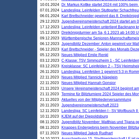
10.01.2024
Dr. Markus Kottke startet 2024 mit 100% beim 
07.01.2024
Landesliga: Leinfelden Stuttgarter Schachfreun
06.01.2024
Karl Brettschneider gewinnt das 8. Dreikönigs
29.12.2023
Jugendvereinsmeisterschaft 2024 startet am 0
17.12.2023
Landesliga: Leinfelden unterliegt Backnang kn
15.12.2023
Dreikönigsturnier am Sa, 6.1.2023 ab 14:00 U
09.12.2023
Württembergische Senioren-Mannschaftsmeiste
06.12.2023
Jugendblitz Dezember: Anton gewinnt vor Matt
06.12.2023
Karl Brettschneider - Spieler des Monats De
05.12.2023
Neues Mitglied Emile Renkl
03.12.2023
C-Klasse: TSV Simmozheim 1 - SC Leinfelden
03.12.2023
Kreisklasse: SC Leinfelden 2 – TSV Heimshei
26.11.2023
Landesliga: Leinfelden 1 gewinnt 5:3 in Ro
22.11.2023
Neues Mitglied Yannick Nägelein
22.11.2023
Neues Mitglied Hannah Gonsior
21.11.2023
Unsere Vereinsmeisterschaft 2024 beginnt am
21.11.2023
Termine für Blitzturniere 2024 Spieler des Mon
21.11.2023
Aktuelles von der Mitgliederversammlung
20.11.2023
Jugendvereinsmeisterschaft 2023
12.11.2023
Landesliga: SC Leinfelden I - SV Wolfbusch II 
10.11.2023
KJEM auf der Diepoldsburg
08.11.2023
Jugendblitz November: Matthias und Tijana 
08.11.2023
Knappes Endergebnis beim November Blitztur
07.11.2023
Neues Mitglied Jakob Rudhart
24.10.2023
Ausschreibung 15. Stadtmeisterschaft LE ist o