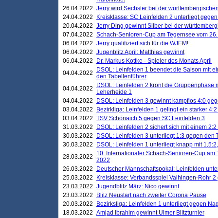
26.04.2022
Jerry wird Sechster bei der württembergische
24.04.2022
Kreisklasse: SC Leinfelden 2 unterliegt gege
20.04.2022
Jerry Ding gewinnt Silber bei der württemberg
07.04.2022
Schach-Senioren-Cup am Tegernsee vom 26. M
06.04.2022
Jerry qualifiziert sich für die WJEM!
06.04.2022
Jugenblitz April: Matthias gewinnt
06.04.2022
Dr. Markus Kottke - Spieler des Monats April
DSOL: Leinfelden 1 beendet die Saison mit e
04.04.2022
den Tabellenführer
DSOL: Leinfelden 2 krönt die Gruppenphase m
04.04.2022
Leherheide 1
04.04.2022
DSOL: Leinfelden 3 gewinnt kampflos 4:0 geg
03.04.2022
Bezirkliga: Leinfelden 1 gelingt ein starker 4
03.04.2022
TSV Schönaich 5 gegen SC Leinfelden 3
31.03.2022
DSOL: Leinfelden 2 sichert sich mit einem 2:2 d
30.03.2022
DSOL: Leinfelden 3 unterliegt 1:3 gegen den 
30.03.2022
DSOL: Leinfelden 1 unterliegt knapp mit 1,5
10. Internationaler Schach-Senioren-Cup am T
28.03.2022
2022
26.03.2022
Deutscher Mannschaftspokal: Leinfelden unte
25.03.2022
Kreisklasse: Verbandsspiel Vaihingen-Rohr 2 
23.03.2022
Jugendblitz März: Nico gewinnt
23.03.2022
Blitz Neustart nach zweiter Corona Pause
20.03.2022
Bezirksliga: Leinfelden 1 unterliegt gegen Nag
18.03.2022
Amjad Ibrahim gewinnt Ulmer Blitzturnier