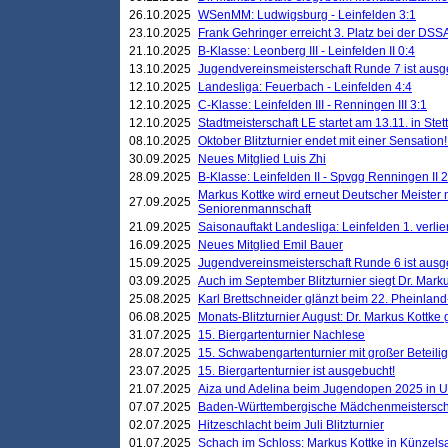
26.10.2025
WSenMM: Ludwigsburg - Leinfelden 3:1
23.10.2025
Frank Gehringer erreicht 3. Platz bei der DS
21.10.2025
B-Klasse: Leonberg III - Leinfelden II 0:4
13.10.2025
Jugendvereinsmeisterschaft Runde 7 ist ausg
12.10.2025
Landesliga: Feuerbach - Leinfelden 4:4
12.10.2025
C-Klasse: Leinfelden III - Renningen III 3:1
12.10.2025
Stadtmeisterschaft LE startet am 13.11. in Stet
08.10.2025
Oktober Blitzturnier endet mit einer Sensation!
30.09.2025
Neues Mitglied Luis Zhi
28.09.2025
B-Klasse: Leinfelden II - Spvgg Renningen II 2
Markus Kottke wird erneut Deutscher Meister 
27.09.2025
Seniorenmannschaft
21.09.2025
Saisonauftakt Landesliga: Leinfelden 1. verlier
16.09.2025
Neues Mitglied Emil Bauer
15.09.2025
Jugendvereinsmeisterschaft Runde 6 ist ausg
03.09.2025
Auch im September Blitzturnier siegt Dr. Mark
25.08.2025
Karl Brettschneider glänzt beim 22. Pheinlan
06.08.2025
Monats-Blitzturnier August: Dr. Markus Kottke
31.07.2025
15. Biergartenturnier Nachlese
28.07.2025
15. Schwabengartenturnier mit großer Beteili
23.07.2025
15. Biergartenturnier ist ausgebucht!
21.07.2025
Aiza und Adelina beim Jugendopen 2025 in 
07.07.2025
Baden-Württembergische Mädchenmeistersch
02.07.2025
Hitzeschlacht beim Juli Blitzturnier
01.07.2025
Schach im Schloss: Markus Kottke in Künzels