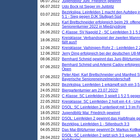
06.07.2022
Jugendblitz Juni: Friedrich gewinnt
06.07.2022
Udo Bock ist Sieger im Juliblitz
Bezirksliga: Leinfelden 1 macht den Aufstieg i
03.07.2022
5:1 - Sieg gegen DJK Stuttgart-Süd
Karl Brettschneider erfolgreich beim 29. off
26.06.2022
Seniorenturnier 2022 in Miedzyzdroje
26.06.2022
C-Klasse: SV Nagold 2 - SC Leinfelden 3 1,5:
Kreisklasse: Verbandsspiel der zweiten Manns
18.06.2022
fällt aus!!
12.06.2022
Kreisklasse: Vaihingen-Rohr 2 - Leinfelden 2 
12.06.2022
Jerry Ding erfolgreich bei der deutschen U8-M
08.06.2022
Bernhard Schmid gewinnt das Juni-Blitzturnie
Bernhard Schmid und Artemij Cadov erfolgreic
07.06.2022
Open
Peter Abel, Karl Brettschneider und Manfred St
07.06.2022
Bayerische Senioreneinzelmeisterschaft
29.05.2022
Bezirksliga: Leinfelden 1 erkämpft sich ein 3,
24.05.2022
Biergartenturnier am 23.07.2022!
22.05.2022
C-Klasse: SC Leinfelden 3 spielt 1,5:2,5 geg
22.05.2022
Kreisklasse: SC Leinfelden 2 holt ein 4:4 - 
21.05.2022
DSOL: SC Leinfelden 2 unterliegt mit 1:3 im F
18.05.2022
Jugendblitz Mai: Friedrich gewinnt
13.05.2022
DSOL: Leinfelden 2 gewinnt das Halbfinale geg
08.05.2022
Bezirkliga: Leinfelden 1 - Sillenbuch 3:3
04.05.2022
Das Mai-Blitzturnier gewinnt Dr. Markus Kottk
DSOL: SC Leinfelden 2 setzt sich 3:1 gegen J
28.04.2022
Halbfinale!