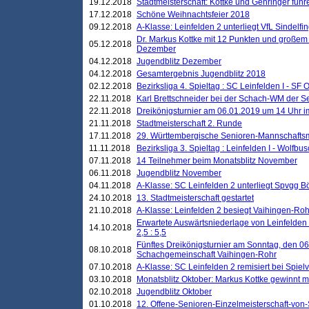
19.12.2018
Stadtmeisterschaft: Kottke und Gehringer führ
17.12.2018
Schöne Weihnachtsfeier 2018
09.12.2018
A-Klasse: Leinfelden 2 unterliegt VfL Sindelfin
Dr. Markus Kottke mit 12 Punkten und großem
05.12.2018
Dezember
04.12.2018
Jugendblitz Dezember
04.12.2018
Gesamtergebnis Jugendblitz 2018
02.12.2018
Bezirksliga 4. Spieltag : SC Leinfelden I - SF O
22.11.2018
Karl Brettschneider bei der Schach-WM der S
22.11.2018
Dreikönigsturnier am 06.01.2019 um 14 Uhr im 
21.11.2018
Stadtmeisterschaft 2. Runde
17.11.2018
29. Württembergische Senioren-Mannschaftsm
11.11.2018
Bezirksliga 3. Spieltag : Leinfelden I - Wolfbusch
07.11.2018
14 Teilnehmer beim Monatsblitz November
06.11.2018
Jugendblitz November
04.11.2018
A-Klasse: SC Leinfelden 2 unterliegt Spvgg Bö
24.10.2018
13. Stadtmeisterschaft gestartet
21.10.2018
A-Klasse: Leinfelden 2 besiegt Vaihingen-Rohr 
Erwartete Auswärtsniederlage von Leinfelden 
14.10.2018
2,5 : 5,5
Fünftes Dreikönigsturnier am Sonntag, den 0
08.10.2018
Schachgemeinschaft Vaihingen-Rohr
07.10.2018
A-Klasse: SC Leinfelden 2 remisiert bei Spie
03.10.2018
Monatsblitz Oktober: Markus Kottke gewinnt mi
02.10.2018
Jugendblitz Oktober
01.10.2018
12. Offene-Senioren-Einzelmeisterschaft-von