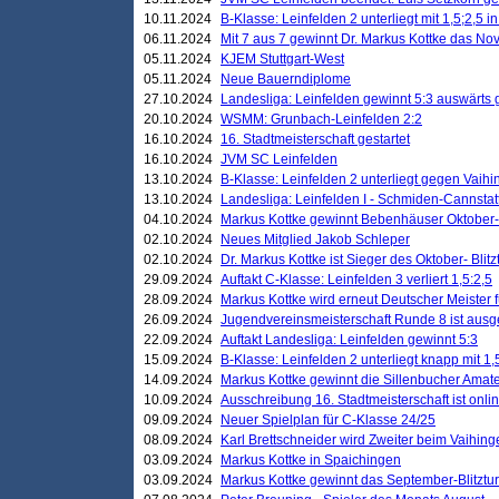
10.11.2024
B-Klasse: Leinfelden 2 unterliegt mit 1,5;2,5 
06.11.2024
Mit 7 aus 7 gewinnt Dr. Markus Kottke das Nov
05.11.2024
KJEM Stuttgart-West
05.11.2024
Neue Bauerndiplome
27.10.2024
Landesliga: Leinfelden gewinnt 5:3 auswärts
20.10.2024
WSMM: Grunbach-Leinfelden 2:2
16.10.2024
16. Stadtmeisterschaft gestartet
16.10.2024
JVM SC Leinfelden
13.10.2024
B-Klasse: Leinfelden 2 unterliegt gegen Vaihi
13.10.2024
Landesliga: Leinfelden I - Schmiden-Cannstatt 
04.10.2024
Markus Kottke gewinnt Bebenhäuser Oktober-B
02.10.2024
Neues Mitglied Jakob Schleper
02.10.2024
Dr. Markus Kottke ist Sieger des Oktober- Blitz
29.09.2024
Auftakt C-Klasse: Leinfelden 3 verliert 1,5:2,5
28.09.2024
Markus Kottke wird erneut Deutscher Meister 
26.09.2024
Jugendvereinsmeisterschaft Runde 8 ist ausg
22.09.2024
Auftakt Landesliga: Leinfelden gewinnt 5:3
15.09.2024
B-Klasse: Leinfelden 2 unterliegt knapp mit 1,
14.09.2024
Markus Kottke gewinnt die Sillenbucher Amate
10.09.2024
Ausschreibung 16. Stadtmeisterschaft ist onli
09.09.2024
Neuer Spielplan für C-Klasse 24/25
08.09.2024
Karl Brettschneider wird Zweiter beim Vaihing
03.09.2024
Markus Kottke in Spaichingen
03.09.2024
Markus Kottke gewinnt das September-Blitztur