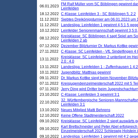
FM Ralf Müller vom SC Böblingen gewinnt das 
06.01.2023
Leinfelden
18.12.2022
C-Klasse: Leinfelden 3 - SC Böblingen 5. 2:2
11.12.2022
Siebtes Dreikönigsturnier am 06.01.2023 um 1
11.12.2022
Landesliga: Leinfelden 1 gewinnt 4,5:1,5 ge
10.12.2022
Leinfelder Seniorenmannschaft gewinnt 3,5:
Kreisklasse: SC Böblingen 4 sagt Spiel am S
08.12.2022
Leinfelden 2 ab
07.12.2022
Dezember Blitzturnier Dr. Markus Kottke gewin
27.11.2022
C-Klasse: SC Leinfelden - VfL Sindelfingen 4 
Kreisklasse: SC Leinfelden 2 unterliegt im H
13.11.2022
2.0 : 4.0
13.11.2022
Landesliga: Leinfelden 1 - Zuffenhausen 1 4:2
10.11.2022
Jugendblitz: Matthias gewinnt
09.11.2022
Dr. Markus Kottke siegt beim November-Blitztu
07.11.2022
Kreisjugendeinzelmeisterschaft 2022 mit 5 T
07.11.2022
Jerry Ding wird Dritter beim Jugendschachturn
23.10.2022
C-Klasse: Leinfelden 3 gewinnt 3:1
32. Württembergische Senioren-Mannschaftsm
22.10.2022
Leinfelden 3:1
13.10.2022
Neues Mitglied Matti Behrens
12.10.2022
Keine Offene Stadtmeisterschaft 2022
09.10.2022
Kreisklasse: SC Leinfelden 2 siegt auswärts g
Karl Brettschneider und Peter Abel erfolgreic
09.10.2022
Einzelmeisterschaft 2022 Schleswig Holstein 
09.10.2022
Landesliga: Leinfelden 1 gewinnt mit 4:2 geg