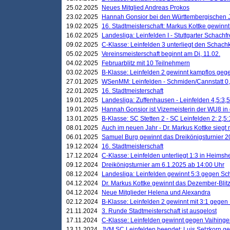
25.02.2025
Neues Mitglied Andreas Prokos
23.02.2025
Hannah Gonsior bei den Württembergischen 
19.02.2025
16. Stadtmeisterschaft: Markus Kottke gewinnt 
16.02.2025
Landesliga: Leinfelden I - Stuttgarter Schachfr
09.02.2025
C-Klasse: Leinfelden 3 unterliegt den Schach
05.02.2025
Vereinsmeisterschaft beginnt am Di, 11.02.
04.02.2025
Februarblitz mit 10 Teilnehmern
03.02.2025
B-Klasse: Leinfelden 2 gewinnt kampflos ge
27.01.2025
WSenMM: Leinfelden - Schmiden/Cannstatt 0,
22.01.2025
16. Stadtmeisterschaft
19.01.2025
Landesliga: Zuffenhausen - Leinfelden 4,5:3,5
19.01.2025
Hannah Gonsior ist Vizemeisterin der WU8 i
13.01.2025
B-Klasse: SC Stetten 2 - SC Leinfelden 2: 2,5:
08.01.2025
Auch im neuen Jahr - Dr. Markus Kottke siegt 
06.01.2025
Samuel Burg gewinnt das Dreikönigsturnier 
19.12.2024
16. Stadtmeisterschaft
17.12.2024
C-Klasse: Leinfelden unterliegt 1:3 in Heimsh
09.12.2024
Dreikönigsturnier am 6.1.2025 ab 14:00 Uhr
08.12.2024
Landesliga: Leinfelden gewinnt 5:3 gegen Sc
04.12.2024
Dr. Markus Kottke gewinnt das Dezember-Blitz
04.12.2024
Neue Mitglieder Helena und Alexandra
02.12.2024
B-Klasse: Leinfelden 2 gewinnt mit 3:1 gegen
21.11.2024
3. Runde Stadtmeisterschaft ist ausgelost
17.11.2024
C-Klasse: Leinfelden gewinnt gegen Vaihinge
13.11.2024
JVM SC Leinfelden beendet: Luis Setzkorn ge