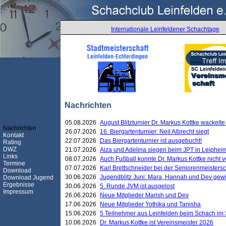
Internationale Leinfeldener Schachtage
Nachrichten
05.08.2026
August Blitzturnier Dr. Markus Kottke wackel
Nachrichten
26.07.2026
16. Biergartenturnier: Neil Albrecht siegt
Kontakt
22.07.2026
Das Biergartenturnier ist ausgebucht!
Rating
DWZ
21.07.2026
Aiza und Adelina siegen beim JPT in Leiphei
Links
08.07.2026
Auch Fußball konnte Dr. Markus Kottke nicht
Termine
07.07.2026
Karl Brettschneider bei der Seniorenmeister
Download
30.06.2026
Jugendblitz Juni: Mara, Hannah und Dev gew
Download Jugend
Ergebnisse
30.06.2026
5. Runde JVM ist ausgelost
Impressum
26.06.2026
Neue Mitglieder Marish und Dev
17.06.2026
Neue Mitglieder Yothika und Tanisha
15.06.2026
5 Teilnehmer aus Leinfelden beim Schach im 
10.06.2026
Dr. Markus Kottke ist Vereinsmeister 2026