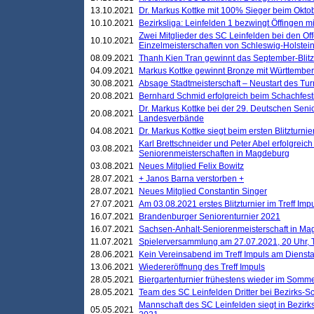
13.10.2021
Dr. Markus Kottke mit 100% Sieger beim Oktobe
10.10.2021
Bezirksliga: Leinfelden 1 bezwingt Öffingen mi
Zwei Mitglieder des SC Leinfelden bei den Of
10.10.2021
Einzelmeisterschaften von Schleswig-Holstei
08.09.2021
Thanh Kien Tran gewinnt das September-Blitz
04.09.2021
Markus Kottke gewinnt Bronze mit Württemberg
30.08.2021
Absage Stadtmeisterschaft – Neustart des Tur
20.08.2021
Bernhard Schmid erfolgreich beim Schachfesti
Dr. Markus Kottke bei der 29. Deutschen Sen
20.08.2021
Landesverbände
04.08.2021
Dr. Markus Kottke siegt beim ersten Blitzturn
Karl Brettschneider und Peter Abel erfolgreic
03.08.2021
Seniorenmeisterschaften in Magdeburg
03.08.2021
Neues Mitglied Felix Bowitz
28.07.2021
+ Janos Barna verstorben +
28.07.2021
Neues Mitglied Constantin Singer
27.07.2021
Am 03.08.2021 erstes Blitzturnier im Treff Im
16.07.2021
Brandenburger Seniorenturnier 2021
16.07.2021
Sachsen-Anhalt-Seniorenmeisterschaft in M
11.07.2021
Spielerversammlung am 27.07.2021, 20 Uhr, T
28.06.2021
Kein Vereinsabend im Treff Impuls am Dienst
13.06.2021
Wiedereröffnung des Treff Impuls
28.05.2021
Biergartenturnier frühestens wieder im Somm
28.05.2021
Team des SC Leinfelden Dritter bei Bezirks-S
Mannschaft des SC Leinfelden siegt in Bezirks
05.05.2021