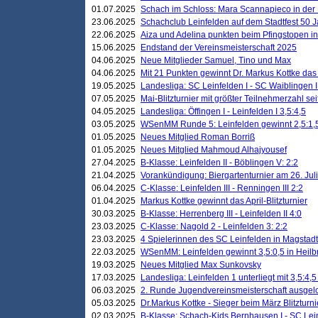
01.07.2025
Schach im Schloss: Mara Scannapieco in der
23.06.2025
Schachclub Leinfelden auf dem Stadtfest 50 
22.06.2025
Aiza und Adelina punkten beim Pfingstopen i
15.06.2025
Endstand der Vereinsmeisterschaft 2025
04.06.2025
Neue Mitglieder Samuel, Tino und Max
04.06.2025
Mit 21 Punkten gewinnt Dr. Markus Kottke das J
19.05.2025
Landesliga: SC Leinfelden I - SC Waiblingen I
07.05.2025
Mai-Blitzturnier mit größter Teilnehmerzahl se
04.05.2025
Landesliga: Öffingen I - Leinfelden I 3,5:4,5
03.05.2025
WSenMM Runde 5: Leinfelden gewinnt 2,5:1,
01.05.2025
Neues Mitglied Roman Borriß
01.05.2025
Neues Mitglied Mahmoud Alhajyousef
27.04.2025
B-Klasse: Leinfelden II - Böblingen V: 2:2
21.04.2025
Vorankündigung: Biergartenturnier am 26. Juli
06.04.2025
C-Klasse: Leinfelden III - Renningen III 2:2
01.04.2025
Markus Kottke gewinnt das April-Blitzturnier
30.03.2025
B-Klasse: Herrenberg III - Leinfelden II 4:0
23.03.2025
C-Klasse: Nagold 2 - Leinfelden 3: 2:2
23.03.2025
4 Spielerinnen des SC Leinfelden in Magstadt
22.03.2025
WSenMM: Leinfelden gewinnt 3,5:0,5 in Heilb
19.03.2025
Neues Mitglied Max Sunkovsky
17.03.2025
Landesliga: Leinfelden 1 unterliegt mit 3,5:4,5
06.03.2025
2. Runde Jugendvereinsmeisterschaft ausgel
05.03.2025
Dr.Markus Kottke - Sieger beim März Blitzturni
02.03.2025
B-Klasse: Schach-Kids Bernhausen I - SC Lein