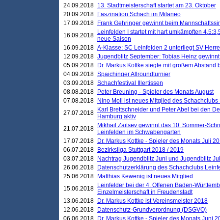
24.09.2018
13. Stadtmeisterschaft startet am 23. Oktober
20.09.2018
Faszination Schach im Milaneo
17.09.2018
Frank Gehringer gewinnt beim Mannschaftssi
Leinfelden I startet mit hart umkämpften 4,5:
16.09.2018
neue Saison
16.09.2018
A-Klasse: SC Leinfelden 2 unterliegt SV Herre
12.09.2018
Jugendblitz September: Tobias Heinz gewinnt
05.09.2018
Dr. Markus Kottke siegte mit großem Abstand 
04.09.2018
Spaichinger Allroundturnier
03.09.2018
Schachfestival Illertissen
08.08.2018
Peter Breuning - Spieler des Monats August
07.08.2018
Nino Moll ist neues Mitglied des Schachclubs
Karl Brettschneider und Peter Abel bei den D
27.07.2018
Hamburg aktiv
Mikhail Zaitsev gewinnt das 10. Sommer-Schn
21.07.2018
Leinfelden im Schwabengarten
17.07.2018
Dr. Markus Kottke - Spieler des Monats Juli 2
06.07.2018
Bezirksliga Stuttgart 2018 / 2019
03.07.2018
Nachtrag Jugendblitz Juni und Jugendblitz Jul
26.06.2018
Datenschutzerklärung des Schachclubs Lein
25.06.2018
Matthias Kewenig ist neues Mitglied
Leinfelder bei der 4. Offenen Baden-Württem
15.06.2018
Einzelmeisterschaft in Freudenstadt
13.06.2018
Dr. Markus Kottke ist Vereinsmeister 2018
12.06.2018
Datenschutz-Grundverordnung (DSGVO)
06.06.2018
Dr. Markus Kottke - Spieler des Monats Juni 