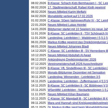
08.02.2026
B-Klasse: Schach-Kids Bernhausen I - SC Leinf
06.02.2026
17. Stadtmeisterschaft: Rafael Kloth gewinnt
06.02.2026
Neues Mitglied Karim Meftahi
04.02.2026
Monatsblitz verlegt auf 17.02.2026
01.02.2026
C-Klasse: SGem Vaihingen/Rohr IV - SC Leinfel
22.01.2026
Neues Mitglied Lukas Heintel
14.01.2026
Blitzturnier startet mit 10 Spielern ins neue J
11.01.2026
B-Klasse: SC Leinfelden II - TSV Schönaich IV
11.01.2026
Landesliga: Leinfelden I - Waiblingen I 5,5:2,5
06.01.2026
Markus Kottke gewinnt das Dreikönigsturnier
06.01.2026
Neues Mitglied Johannes Bladt
14.12.2025
C-Klasse: SC Leinfelden III - SV Herrenberg III
10.12.2025
Neues Mitglied Abdullah Al Awad
08.12.2025
Ankündigung Dreikönigsturnier 2026
07.12.2025
Vereinsmeisterschaft 2026 Ausschreibung
07.12.2025
B-Klasse: VfL Sindelfingen III - SC Leinfelden I
03.12.2025
Monats-Blitzturnier Dezember mit Sensation
30.11.2025
Landesliga: Winnenden - Leinfelden 3:5
16.11.2025
Landesliga: Leinfelden - Zuffenhausen 4,5:3,5
16.11.2025
B-Klasse: SC Leinfelden II - SC Böblingen V 0
15.11.2025
WSenMM: Leinfelden - Neckartenzlingen 1,5:
11.11.2025
Neues Mitglied Kilian Baumann
10.11.2025
C-Klasse: SC Magstadt III - SC Leinfelden III 4
09.11.2025
Mara und Hannah sind Kreisjugendeinzelmei
05.11.2025
Dr. Markus Kottke siegt beim Monatsblitzturn