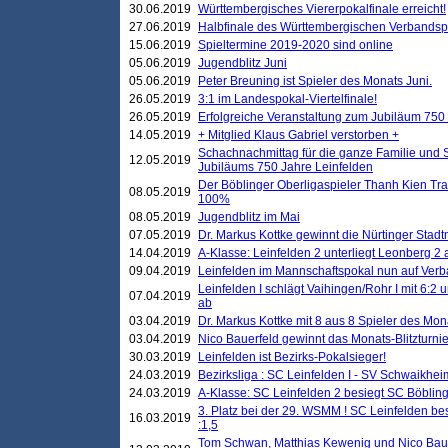
30.06.2019
Württembergisches Viererpokalfinale erreicht!
27.06.2019
Halbfinale des Württembergischen Verbands
15.06.2019
Spieltermine 2019-2020 sind online
05.06.2019
Jugendblitz Juni
05.06.2019
Peter Breuning ist Spieler des Monats Juni.
26.05.2019
3:1 im Landespokal-Viertelfinale!
26.05.2019
Erfolgreiche Veranstaltung zum Jubiläum 750
14.05.2019
+ Mitglied Klaus Gabriel verstorben +
Schachnachmittag für die ganze Familie und 
12.05.2019
Jubiläums 750 Jahre Leinfelden
Der Böblinger Oberligaspieler Thanh Kien Tran
08.05.2019
100%
08.05.2019
Jugendblitz im Mai
07.05.2019
Dr. Markus Kottke gewinnt die Nürtinger Stadt
14.04.2019
A-Klasse: Leinfelden 2 unterliegt Leonberg 2 a
09.04.2019
Leinfelden im Mannschaftspokal nun auf Ver
Leinfelden I schlägt Vaihingen/Rohr I mit 6:2 
07.04.2019
ab
03.04.2019
Dr. Markus Kottke mit 8 aus 8 Spieler des Mona
03.04.2019
Nico Bauerfeld gewinnt das Monats-Blitzturnier
30.03.2019
Leinfelden ist Bezirks-Pokalsieger!
24.03.2019
Bezirksliga : SC Leinfelden I - SV Schwaikheim
24.03.2019
A-Klasse: SC Leinfelden 2 besiegt SC Böbling
3. Platz bei der 29. WSMM ! SC Leinfelden b
16.03.2019
:1,5
Tom Schwan, Matthias Kewenig und Nico Baue