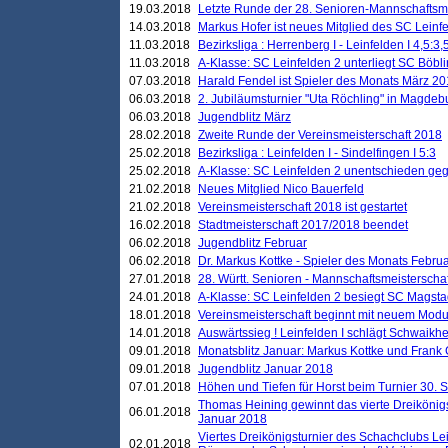
19.03.2018
Letzte Runde der 28. Senioren-Mannschaftsme
14.03.2018
Markus Hofer ist neues Mitglied des SC Leinf
11.03.2018
Bezirksliga : Herrenberg I - Leinfelden I 4,5:3,
11.03.2018
A-Klasse: SC Leinfelden 2 unterliegt SC Böbli
07.03.2018
Harald Fendel ist Spieler des Monats März 2
06.03.2018
2. Jubiläumsturnier "Uta Röchling" in Magdebu
06.03.2018
Jugendblitz März
28.02.2018
Zweite Runde der Vereinsmeisterschaft 2018
25.02.2018
Bezirksliga : Leinfelden I - Sindelfingen I 5:3
25.02.2018
A-Klasse: SC Leinfelden 2 unentschieden geg
21.02.2018
Neues Mitglied Nico Bauerfeld
21.02.2018
Vereinsmeisterschaft 2018 ist gestartet
16.02.2018
Stadtmeisterschaft 2017/2018 beendet
06.02.2018
Jugendblitz Februar
06.02.2018
Dr. Markus Kottke - Spieler des Monats Febru
27.01.2018
28. Württ. Senioren - Mannschaftsmeisterscha
24.01.2018
A-Klasse: SC Leinfelden 2 besiegt SC Magstadt
18.01.2018
Vereinsmeisterschaft beginnt mit neuem Mod
14.01.2018
Auswärtssieg ! Leinfelden I schlägt Schwaikhei
09.01.2018
Monatsblitz Januar: Markus Kottke und Frank
09.01.2018
Jugendblitz Januar 2018
07.01.2018
Höhen und Tiefen für Horst beim Turnier 30. 
Thomas Heining gewinnt das vierte Dreikönigs
06.01.2018
Januar 2018
Viertes Dreikönigsturnier des Schachclubs Le
02.01.2018