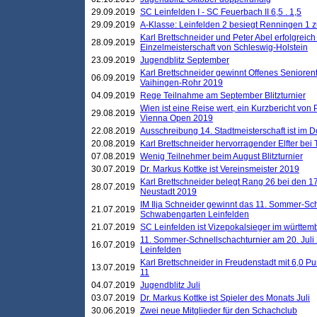
29.09.2019
SC Leinfelden I - SC Feuerbach II 6,5 . 1,5
29.09.2019
A-Klasse: Leinfelden 2 besiegt Renningen 1 z
Karl Brettschneider und Peter Abel erfolgreich
28.09.2019
Einzelmeisterschaft von Schleswig-Holstein
23.09.2019
Jugendblitz September
Karl Brettschneider gewinnt Offenes Seniore
06.09.2019
Vaihingen-Rohr 2019
04.09.2019
Rege Teilnahme am September Blitzturnier
Wien ist eine Reise wert, ein Kurzbericht von
29.08.2019
Vienna Open 2019
22.08.2019
Ausschreibung 14. Stadtmeisterschaft ist im
20.08.2019
Karl Brettschneider hervorragender Elfter bei
07.08.2019
Wenig Teilnehmer beim August Blitzturnier
30.07.2019
Dr. Markus Kottke ist Vereinsmeister 2019
Karl Brettschneider belegt Rang 26 bei den 1
28.07.2019
Neustadt 2019
IM Ilja Schneider gewinnt das 11. Sommer-Sch
21.07.2019
Schwabengarten Leinfelden
21.07.2019
SC Leinfelden ist Vizepokalsieger im württem
11. Sommer-Schnellschachturnier am 20. Jul
16.07.2019
Leinfelden
Karl Brettschneider in Freudenstadt mit 6,0 
13.07.2019
11
04.07.2019
Jugendblitz Juli
03.07.2019
Dr. Markus Kottke ist Spieler des Monats Juli
30.06.2019
Zwei neue Mitglieder für den Schachclub