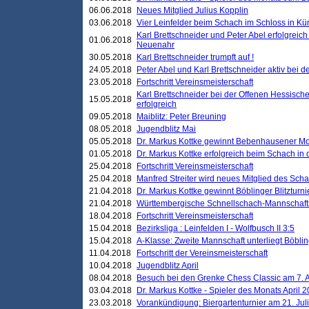
06.06.2018
Neues Mitglied Julius Kopplin
03.06.2018
Vier Leinfelder beim Schach im Schloss in K
Karl Brettschneider und Peter Abel erfolgreic
01.06.2018
Neuenahr
30.05.2018
Karl Brettschneider trumpft auf !
24.05.2018
Peter Abel und Karl Brettschneider aktiv bei
23.05.2018
Fortschritt Vereinsmeisterschaft
Karl Brettschneider bei der Offenen Hessisch
15.05.2018
erfolgreich
09.05.2018
Maiblitz: Peter Breuning
08.05.2018
Jugendblitz Mai
05.05.2018
Dr. Markus Kottke gewinnt Bebenhausener Mo
01.05.2018
Dr. Markus Kottke erfolgreich beim Schach in
25.04.2018
Fortschritt Vereinsmeisterschaft
25.04.2018
Manfred Streiter wird neues Mitglied des Sch
21.04.2018
Dr. Markus Kottke gewinnt Böblinger Blitzturni
21.04.2018
Württembergische Schnellschach-Mannschafts
18.04.2018
Fortschritt Vereinsmeisterschaft
15.04.2018
Bezirksliga : Leinfelden I - Wolfbusch II 3:5
15.04.2018
A-Klasse: Zweite Mannschaft unterliegt Böblin
11.04.2018
Fortschritt der Vereinsmeisterschaft
10.04.2018
Jugendblitz April
08.04.2018
Besuch bei den Grenke Chess Classic am 7. A
03.04.2018
Dr. Markus Kottke - Spieler des Monats April 
23.03.2018
Vorankündigung: Biergartenturnier am 21. Jul