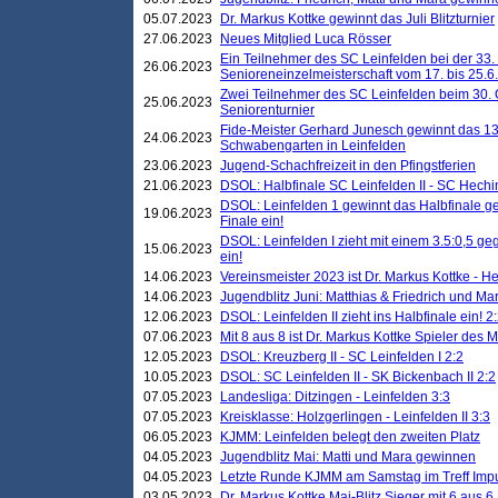
05.07.2023
Dr. Markus Kottke gewinnt das Juli Blitzturnier
27.06.2023
Neues Mitglied Luca Rösser
Ein Teilnehmer des SC Leinfelden bei der 33.
26.06.2023
Senioreneinzelmeisterschaft vom 17. bis 25.
Zwei Teilnehmer des SC Leinfelden beim 30.
25.06.2023
Seniorenturnier
Fide-Meister Gerhard Junesch gewinnt das 1
24.06.2023
Schwabengarten in Leinfelden
23.06.2023
Jugend-Schachfreizeit in den Pfingstferien
21.06.2023
DSOL: Halbfinale SC Leinfelden II - SC Hechi
DSOL: Leinfelden 1 gewinnt das Halbfinale geg
19.06.2023
Finale ein!
DSOL: Leinfelden I zieht mit einem 3.5:0,5 g
15.06.2023
ein!
14.06.2023
Vereinsmeister 2023 ist Dr. Markus Kottke - 
14.06.2023
Jugendblitz Juni: Matthias & Friedrich und M
12.06.2023
DSOL: Leinfelden II zieht ins Halbfinale ein! 2
07.06.2023
Mit 8 aus 8 ist Dr. Markus Kottke Spieler des 
12.05.2023
DSOL: Kreuzberg II - SC Leinfelden I 2:2
10.05.2023
DSOL: SC Leinfelden II - SK Bickenbach II 2:2
07.05.2023
Landesliga: Ditzingen - Leinfelden 3:3
07.05.2023
Kreisklasse: Holzgerlingen - Leinfelden II 3:3
06.05.2023
KJMM: Leinfelden belegt den zweiten Platz
04.05.2023
Jugendblitz Mai: Matti und Mara gewinnen
04.05.2023
Letzte Runde KJMM am Samstag im Treff Imp
03.05.2023
Dr. Markus Kottke Mai-Blitz Sieger mit 6 aus 6