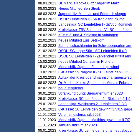
08.03.2023
Dr. Markus Kottke Blitz Sieger im März
08.03.2023
Neues Mitglied Ben Streib
08.03.2023
Jugendblitz: Matthias und Friedrich siegen
08.03.2023
DSOL: Leinfelden II - SV Königsbrück 2:2
05.03.2023
Landesliga: SC Leinfelden I - SpVgg Rommels
05.03.2023
Kreisklasse: TSV Schönach IV - SC Leinfelden 
26.02.2023
KJMM 3. und 4. Spieltag in Vaihingen
22.02.2023
neues Mitglied Luis Setzkorn
21.02.2023
Schnellschachturnier im Schwabengarten am
21.02.2023
DSOL: SG Lippe Süd - SC Leinfelden II 4:0
21.02.2023
DSOL SC Leinfelden I - Zehlendorf III fällt aus
15.02.2023
neues Mitglied Constantin Richert
15.02.2023
Monatsblitz Jugend: Friedrich gewinnt
13.02.2023
C-Klasse: SV Nagold II - SC Leinfelden III 3:1
12.02.2023
Auftakt der Kreisjugendmannschaftsmeistersc
08.02.2023
Dr. Markus Kottke Spieler des Monats Februar
02.02.2023
neue Mitglieder
30.01.2023
Vorankündigung: Biergartenturnier 2023
29.01.2023
Kreisklasse: SC Leinfelden 2 - Stetten 4,5:1,5
29.01.2023
Landesliga: Wolfbusch 2 - Leinfelden 1 3:3
15.01.2023
C-Klasse: SC Leinfelden gewinnt 3,5:0,5 geg
11.01.2023
Vereinsmeisterschaft 2023
11.01.2023
Monatsblitz Jugend: Matthias gewinnt mit 7/7
11.01.2023
Januar-Blitzturnier 2023
08.01.2023
Kreisklasse: SC Leinfelden 2 unterliegt Spvg