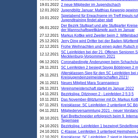
19.01.2022
2 neue Mitglieder im Jugendschach
12.01.2022
Jugendblitz Januar: Matthias Kewenig gewinn
Spielabend für Erwachsene im Treff Impuls ru
10.01.2022
Jugendtraining findet aber statt
Der Bezirk Stuttgart und alle Stuttgarter Krei
06.01.2022
der Mannschaftswettkämpfe auch im Januar
27.12.2021
Markus Kottke wird Zweiter beim 2. Wittelsb
25.12.2021
Jerry Ding wird Dritter bei der Baden-Württem
22.12.2021
Frohe Weihnachten und einen guten Rutsch i
SC Leinfelden bei der 21. Offenen Senioren S
12.12.2021
Mecklenburg-Vorpommern 2021
06.12.2021
Coronabedingte Änderungen beim Schachclub 
28.11.2021
SC Leinfelden 2 besiegt Spvgg Böblingen 2 mi
Altersklassen-Sieg für den SC Leinfelden bei
26.11.2021
Kreisjugendeinzelmeisterschaften 2021!
26.11.2021
Neues Mitglied Mara Scannapieco
26.11.2021
Vereinsmeisterschaft startet im Januar 2022
14.11.2021
Bezirksliga: Ditzingen 2 - Leinfelden 2,5:3,5
10.11.2021
Das November-Blitzturnier mit Dr. Markus Kott
07.11.2021
Kreisklasse: SC Leinfelden 2 unterliegt SC B
04.11.2021
Mitgliederversammlung 2021 - neuer Vorstan
Karl Brettschneider erfolgreich beim 9. Inte
30.10.2021
Tegernsee
24.10.2021
Bezirksliga: Leinfelden 1 bezwingt Sindelfinge
24.10.2021
C-Klasse: Leinfelden 3 unterliegt Heimsheim 2
17.10.2021
Kreisklasse: SC Leinfelden 2 siegt in Herrenbe