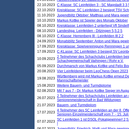
22.10.2023
C-Klasse: SC Leinfelden 3 - SC Magstadt 3 3,
22.10.2023
Kreisklasse: SC Leinfelden 2 besiegt TSV Schö
11.10.2023
Jugendblitz Oktober: Matthias und Mara gewi
10.10.2023
Markus Kottke ist Spieler des Monats Oktober
08.10.2023
Kreisklasse: Leinfelden 2 unterliegt Vfl Sindel
08.10.2023
Landesliga: Leinfelden - Ditzingen 5,5:2,5
08.10.2023
C-Klasse: Herrenberg III - Leinfelden III 2:2
24.09.2023
Monatsblitz September: Anton und Mara gew
17.09.2023
Kreisklasse: Spielvereinigung Renningen 1 unt
17.09.2023
C-KLasse: SC Leinfelden 3 besiegt SV Leonbe
2 Teilnehmer des Schachclubs Leinfelden bei
10.09.2023
Schachgemeinschaft Vaihingen / Rohr e.V.
05.09.2023
Durchmarsch von Markus Kottke und Felix Bow
20.08.2023
Vier Leinfeldener beim LeoChess Open 2023
Württemberg wird mit Markus Kottke erneut D
19.08.2023
Mannschaftsmeister
15.08.2023
Weitere Bauern- und Turmdiplome
02.08.2023
Mit 7 aus 7 - Dr. Markus Kottke Sieger im Augus
2 Teilnehmer des Schachclubs Leinfelden an 
26.07.2023
Seniorenmeisterschaft in Bad Wildungen
21.07.2023
Bauern- und Turmdiplom
4 Teilnehmer des SC Leinfelden an der 8. O
17.07.2023
Senioren-Einzelmeisterschaft vom 7. - 15. Jul
SC Leinfelden 1 ist DSOL-Pokalgewinner! 2,5:1
07.07.2023
!
06.07.2023
Jugendblitz: Friedrich, Matti und Mara gewinn