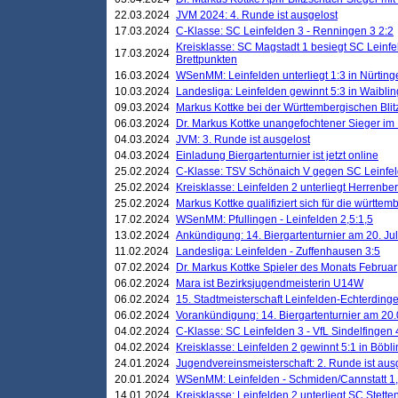
22.03.2024
JVM 2024: 4. Runde ist ausgelost
17.03.2024
C-Klasse: SC Leinfelden 3 - Renningen 3 2:2
Kreisklasse: SC Magstadt 1 besiegt SC Leinfe
17.03.2024
Brettpunkten
16.03.2024
WSenMM: Leinfelden unterliegt 1:3 in Nürting
10.03.2024
Landesliga: Leinfelden gewinnt 5:3 in Waibli
09.03.2024
Markus Kottke bei der Württembergischen Blit
06.03.2024
Dr. Markus Kottke unangefochtener Sieger im M
04.03.2024
JVM: 3. Runde ist ausgelost
04.03.2024
Einladung Biergartenturnier ist jetzt online
25.02.2024
C-Klasse: TSV Schönaich V gegen SC Leinfelde
25.02.2024
Kreisklasse: Leinfelden 2 unterliegt Herrenber
25.02.2024
Markus Kottke qualifiziert sich für die württem
17.02.2024
WSenMM: Pfullingen - Leinfelden 2,5:1,5
13.02.2024
Ankündigung: 14. Biergartenturnier am 20. Ju
11.02.2024
Landesliga: Leinfelden - Zuffenhausen 3:5
07.02.2024
Dr. Markus Kottke Spieler des Monats Februar
06.02.2024
Mara ist Bezirksjugendmeisterin U14W
06.02.2024
15. Stadtmeisterschaft Leinfelden-Echterding
06.02.2024
Vorankündigung: 14. Biergartenturnier am 20
04.02.2024
C-Klasse: SC Leinfelden 3 - VfL Sindelfingen 
04.02.2024
Kreisklasse: Leinfelden 2 gewinnt 5:1 in Böbl
24.01.2024
Jugendvereinsmeisterschaft: 2. Runde ist aus
20.01.2024
WSenMM: Leinfelden - Schmiden/Cannstatt 1,
14.01.2024
Kreisklasse: Leinfelden 2 unterliegt SC Stette