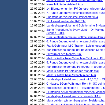
07.08.2024
Peter Breuning - Spieler des Monats August.
26.07.2024
Neue Mitglieder Adele & Aiza
21.07.2024
14. Biergartenturnier: FM Junesch wiederholt
19.07.2024
7. Runde Jugendvereinsmeisterschaft ist ausg
16.07.2024
Endstand der Vereinsmeisterschaft 2024
16.07.2024
SC Leinfelden bei der BWSSM
16.07.2024
Landesligaspielplan und Spieltermine B-Kla
Same Procedure As Every Month - Dr. Markus 
03.07.2024
Scoring 100%
02.07.2024
Drei Leinfeldener beim Großmeistersimultan 
28.06.2024
6. Runde Jugendvereinsmeisterschaft ist ausg
18.06.2024
Frank Gehringer ist C-Trainer - Leistungssport
10.06.2024
Karl Brettschneider bei der Bayrischen Senio
04.06.2024
Blitzturnier des Monats Juni
02.06.2024
Markus Kottke beim Schach im Schloss in Kü
20.05.2024
5. Runde Jugendvereinsmeisterschaft ist ausg
15.05.2024
Karl Brettschneider und Peter Abel in Bregenz
08.05.2024
Markus Kottke ist Spieler des Monats Mai
01.05.2024
Markus Kottke beim Schach in den Mai
28.04.2024
Landesliga: Leinfelden 1 gewinnt 5,5:2,5 in Ö
21.04.2024
C-Klasse: SGem Vaihingen-Rohr 6 - SC Leinfe
21.04.2024
Kreisklasse: Leinfelden II - Holzgerlingen I 2,5
13.04.2024
Leinfelden bei der württembergischen Mannsc
07.04.2024
Landesliga: Leinfelden I - Schönaich III 4:4
06.04.2024
Mara bei den württembergischen Meisterscha
03.04.2024
Dr. Markus Kottke April-Blitzschach-Sieger mit