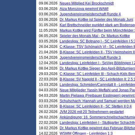
09.06.2026
Neues Mitglied Kei Brockschmidt
03.06.2026
Aiza Morozova gewinnt WAM!
03.06.2026
Jugendvereinsmeisterschaft Runde 4
03.06.2026
Dr. Markus Kottke ist Spieler des Monats Juni
31.05.2026
Karl Brettschneider punktet stark am Bodense
11.05.2026
Markus Kottke wird Fünfter beim Mönchfelder
06.05.2026
Spieler des Monats Mai - Dr. Markus Kottke
03.05.2026
Landesliga: SC Botnang I - SC Leinfelden I 5:
26.04.2026
C-Klasse: TSV Schönaich VI - SC Leinfelden II
21.04.2026
B-Klasse: SC Leinfelden II - TSV Heimsheim II
15.04.2026
Jugendvereinsmeisterschaft Runde 3
12.04.2026
Landesliga: Leinfelden I - SpVgg Böblingen I 
08.04.2026
Dr. Markus Kottke Sieger des April-Blitzturnier
29.03.2026
C-Klasse: SC Leinfelden III - Schach-Kids Ber
22.03.2026
B-Klasse: SV Nagold II - SC Leinfelden II: 2,5:
15.03.2026
Landesliga: Schmiden/Cannstatt II - Leinfelden
04.03.2026
Neue Mitglieder Yassin Meftahi und Jonas Pa
04.03.2026
Martin Pielawa (Freibauer Esslingen) gewinnt 
03.03.2026
Schulschach: Hannah und Samuel werden Ma
02.03.2026
B-Klasse: SC Leinfelden II - SC Stetten II 0:4
26.02.2026
JVM 2026 mit 20 Teilnehmern gestartet
26.02.2026
Ankündigung: 16. Sommerschnellschachturnie
22.02.2026
Landesliga: Leinfelden I - Stuttgarter Schachfr
18.02.2026
Dr. Markus Kottke gewinnt das Februar-Blitztu
14.02.2026
WSMM Öffingen - Leinfelden 1:3