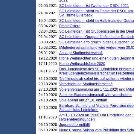
2021
01.05.2021
SC Leinfelden II ist Zweiter der DSOL 2021
SC Leinfelden II steht im Finale der DSOL am 
24.04.2021
SV Türme Billerbeck
15.04.2021
SC Leinfelden II steht im Halbfinale der Deu
03.04.2021
Frohe Ostern
02.04.2021
SC Leinfelden II ist Gruppensieger in der De
01.04.2021
SC Leinfelden I Gruppenfünfter in der Deuts
30.03.2021
SC Leinfelden erfolgreich in der Deutschen 
15.03.2021
Mitgliederversammlung wird verlegt vom 30.0
05.01.2021
Absage Stadtmeisterschaft
19.12.2020
Frohe Weihnachten und einen guten Beginn f
17.11.2020
Keine Weihnachtsfeier 2020
Drei Jugendliche des SC Leinfelden erfolgreic
04.11.2020
Kreisjugendeinzelmeisterschaft im Freizeithe
31.10.2020
Treff Impuls ab sofort bis auf weiteres wieder
29.10.2020
Verschiebung Stadtmeisterschaft
27.10.2020
Spielerversammlung am 17.11.2020 und Mitg
24.10.2020
Start der Stadtmeisterschaft wird verschoben
24.10.2020
Spielabend am 27.10. entfällt
Bernhard Schmid und Michele Porro sind neu
14.10.2020
Schachclubs Leinfelden
Am 13.10.2020 ab 19:00 Uhr Erörterung der L
11.10.2020
Hygienebedingungen
06.10.2020
Jugendblitz entfällt
05.10.2020
Neue Corona-Saison vom Präsidium des Sch