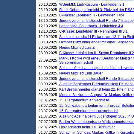
26.10.2025
WSenMM: Ludwigsburg - Leinfelden 3:1
23.10.2025
Frank Gehringer erreicht 3. Platz bei der DS
21.10.2025
B-Klasse: Leonberg III - Leinfelden II 0:4
13.10.2025
Jugendvereinsmeisterschaft Runde 7 ist ausg
12.10.2025
Landesliga: Feuerbach - Leinfelden 4:4
12.10.2025
C-Klasse: Leinfelden III - Renningen III 3:1
12.10.2025
Stadtmeisterschaft LE startet am 13.11. in Stet
08.10.2025
Oktober Blitzturnier endet mit einer Sensation!
30.09.2025
Neues Mitglied Luis Zhi
28.09.2025
B-Klasse: Leinfelden II - Spvgg Renningen II 2
Markus Kottke wird erneut Deutscher Meister 
27.09.2025
Seniorenmannschaft
21.09.2025
Saisonauftakt Landesliga: Leinfelden 1. verlier
16.09.2025
Neues Mitglied Emil Bauer
15.09.2025
Jugendvereinsmeisterschaft Runde 6 ist ausg
03.09.2025
Auch im September Blitzturnier siegt Dr. Mark
25.08.2025
Karl Brettschneider glänzt beim 22. Pheinlan
06.08.2025
Monats-Blitzturnier August: Dr. Markus Kottke
31.07.2025
15. Biergartenturnier Nachlese
28.07.2025
15. Schwabengartenturnier mit großer Beteili
23.07.2025
15. Biergartenturnier ist ausgebucht!
21.07.2025
Aiza und Adelina beim Jugendopen 2025 in 
07.07.2025
Baden-Württembergische Mädchenmeistersch
02.07.2025
Hitzeschlacht beim Juli Blitzturnier
01.07.2025
Schach im Schloss: Markus Kottke in Künzels