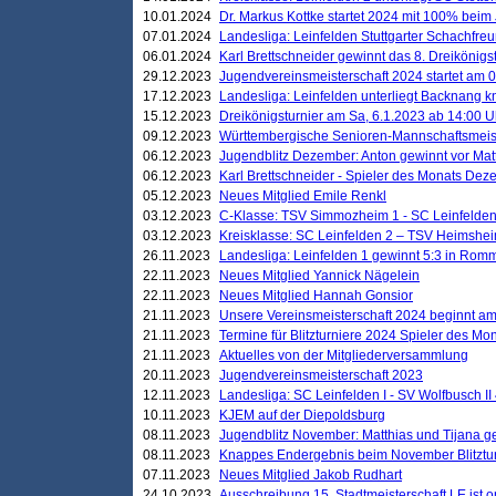
10.01.2024
Dr. Markus Kottke startet 2024 mit 100% beim 
07.01.2024
Landesliga: Leinfelden Stuttgarter Schachfreun
06.01.2024
Karl Brettschneider gewinnt das 8. Dreikönigs
29.12.2023
Jugendvereinsmeisterschaft 2024 startet am 0
17.12.2023
Landesliga: Leinfelden unterliegt Backnang kn
15.12.2023
Dreikönigsturnier am Sa, 6.1.2023 ab 14:00 U
09.12.2023
Württembergische Senioren-Mannschaftsmeiste
06.12.2023
Jugendblitz Dezember: Anton gewinnt vor Matt
06.12.2023
Karl Brettschneider - Spieler des Monats De
05.12.2023
Neues Mitglied Emile Renkl
03.12.2023
C-Klasse: TSV Simmozheim 1 - SC Leinfelden
03.12.2023
Kreisklasse: SC Leinfelden 2 – TSV Heimshei
26.11.2023
Landesliga: Leinfelden 1 gewinnt 5:3 in Ro
22.11.2023
Neues Mitglied Yannick Nägelein
22.11.2023
Neues Mitglied Hannah Gonsior
21.11.2023
Unsere Vereinsmeisterschaft 2024 beginnt am
21.11.2023
Termine für Blitzturniere 2024 Spieler des Mon
21.11.2023
Aktuelles von der Mitgliederversammlung
20.11.2023
Jugendvereinsmeisterschaft 2023
12.11.2023
Landesliga: SC Leinfelden I - SV Wolfbusch II 
10.11.2023
KJEM auf der Diepoldsburg
08.11.2023
Jugendblitz November: Matthias und Tijana 
08.11.2023
Knappes Endergebnis beim November Blitztur
07.11.2023
Neues Mitglied Jakob Rudhart
24.10.2023
Ausschreibung 15. Stadtmeisterschaft LE ist o