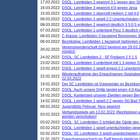
17.03.2022
DSOL: Leinfelden 2 gewinnt 3:1 gegen den 
16.03.2022
DSOL: Leinfelden 3 gewinnt 4:0 gegen Jena
15.03.2022
DSOL: Leinfelden 1 überrollt Hellern 2 mit 4:0
09.03.2022
DSOL: Leinfelden 3 spielt 2:2 Unentschieden
08.03.2022
DSOL: Leinfelden 2 gewinnt deutlich 3,5:0,5
07.03.2022
DSOL: Leinfelden 1 unterliegt Porz 3 deutlich 
06.03.2022
C-Klasse: Leinfelden 3 bezwingt Renningen 3 
06.03.2022
Bezirksliga: Leinfelden 1 bezwingt Vaihingen m
Vereinsmeisterschaft 2022 beginnt am 29.03.2
26.02.2022
möglich
24.02.2022
DSOL: SC Leinfelden 2 - SF Freiberg 2,5;1,5
23.02.2022
DSOL: Leinfelden 3 unterliegt mit 1:3 gegen S
23.02.2022
DSOL: Leinfelden 1 spielt erneut 2:2 unentsc
Wiederaufnahme des Erwachsenen-Spielabend
22.02.2022
22.03.2022
19.02.2022
Der SC Leinfelden ist Vizemeister im Bezirksm
17.02.2022
DSOL: Auch unsere Dritte landet einen 4:0-Ka
16.02.2022
DSOL: Kantersieg unserer Zweiten gegen Ber
14.02.2022
DSOL: Leinfelden 1 spielt 2:2 gegen SG Bad 
09.02.2022
Jugendblitz Februar: Nico gewinnt
Verbandsspiele am 13.02.2022 (Bezirksliga) 
03.02.2022
werden verschoben!
03.02.2022
DSOL; SC Leinfelden 2 schlägt die Gäste des
03.02.2022
DSOL: Leinfelden 1 spielt unentschieden gege
02.02.2022
DSOL; SC Leinfelden 3 spielt unentschieden
31.01.2022
Erwachsenenschach im Treff Impuls bleibt im