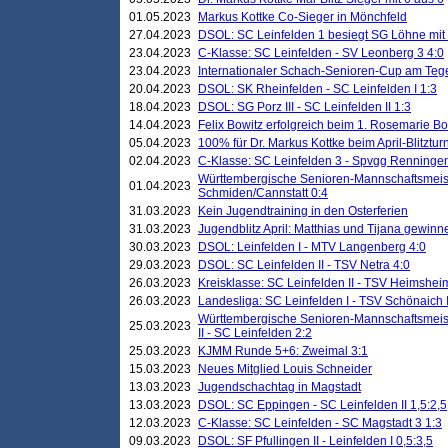
01.05.2023
Markus Kottke Co-Sieger in Mönchfeld
27.04.2023
DSOL: SC Leinfelden 1 besiegt SG Löhne mit 
23.04.2023
C-Klasse: SC Leinfelden - SV Leonberg 3 4:0
23.04.2023
Internationaler Schach-Senioren-Cup am Te
20.04.2023
DSOL: SK Rheinfelden - SC Leinfelden I 1:3
18.04.2023
DSOL: SG Porz III - SC Leinfelden II 1:3
14.04.2023
Felix Bowitz erfolgreich beim 1. Rosemarie B
05.04.2023
100% für Dr. Markus Kottke beim April-Blitztur
02.04.2023
C-Klasse: SC Leinfelden 3 - Spvgg Renningen
Württembergische Senioren-Mannschaftsmeist
01.04.2023
Schmiden/Cannstatt 0:4
31.03.2023
Kein Jugendtraining in den Osterferien
31.03.2023
Jugendblitz April: Matthias und Tijana gewinn
30.03.2023
DSOL: Leinfelden I - MTV Langenberg 4:0
29.03.2023
DSOL: SC Leinfelden II - TSV Netra 4:0
26.03.2023
Kreisklasse: SC Leinfelden II - TSV Heimsheim
26.03.2023
Landesliga: SC Leinfelden I - TSV Schönaich II
Württembergische Senioren-Mannschaftsmeiste
25.03.2023
II - SC Leinfelden 2:2
25.03.2023
KJMM Runde 5+6: Zweimal 3:1
15.03.2023
Neues Mitglied Louis Schneider
13.03.2023
Jugendschachtag in Magstadt
13.03.2023
DSOL: SC Eppingen - SC Leinfelden II 1,5:2,5
12.03.2023
C-Klasse: SC Leinfelden - SC Magstadt 3 1:3
09.03.2023
DSOL: SF Pfullingen II - Leinfelden I 0,5:3,5