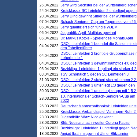
26.04.2022
Jerry wird Sechster bei der württembergische
24.04.2022
Kreisklasse: SC Leinfelden 2 unterliegt gege
20.04.2022
Jerry Ding gewinnt Silber bei der württemberg
07.04.2022
Schach-Senioren-Cup am Tegernsee vom 26. M
06.04.2022
Jerry qualifiziert sich für die WJEM!
06.04.2022
Jugenblitz April: Matthias gewinnt
06.04.2022
Dr. Markus Kottke - Spieler des Monats April
DSOL: Leinfelden 1 beendet die Saison mit e
04.04.2022
den Tabellenführer
DSOL: Leinfelden 2 krönt die Gruppenphase m
04.04.2022
Leherheide 1
04.04.2022
DSOL: Leinfelden 3 gewinnt kampflos 4:0 geg
03.04.2022
Bezirkliga: Leinfelden 1 gelingt ein starker 4
03.04.2022
TSV Schönaich 5 gegen SC Leinfelden 3
31.03.2022
DSOL: Leinfelden 2 sichert sich mit einem 2:2 d
30.03.2022
DSOL: Leinfelden 3 unterliegt 1:3 gegen den 
30.03.2022
DSOL: Leinfelden 1 unterliegt knapp mit 1,5
10. Internationaler Schach-Senioren-Cup am T
28.03.2022
2022
26.03.2022
Deutscher Mannschaftspokal: Leinfelden unte
25.03.2022
Kreisklasse: Verbandsspiel Vaihingen-Rohr 2 
23.03.2022
Jugendblitz März: Nico gewinnt
23.03.2022
Blitz Neustart nach zweiter Corona Pause
20.03.2022
Bezirksliga: Leinfelden 1 unterliegt gegen Nag
18.03.2022
Amjad Ibrahim gewinnt Ulmer Blitzturnier