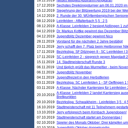
18.12.2019
Neues Mitglied Abbirahm Aingkaran
17.12.2019
Sechstes Dreikönigsturnier am 06.01.2020 im T
15.12.2019
Siegehrung der Blitzwertung 2019 bei der Wei
14.12.2019
2. Runde der 30. WÜrttembergischen Seniore
08.12.2019
Leinfelden - Affalterbach 5,5 : 2,5
08.12.2019
A-Klasse: Leinfelden 2 besiegt Aidlingen 1 zu
04.12.2019
Dr. Markus Kottke gewinnt das Dezember Blitzt
04.12.2019
Jugendblitz Dezember gewinnt Nico
28.11.2019
Vorstand für die nächsten 2 Jahre bestätigt
23.11.2019
Jerry schafft den 7. Platz beim Heilbronner 
17.11.2019
Bezirksliga: SF Ditzingen II - SC Leinfelden I 3
17.11.2019
SC-Leinfelden 2 - siegreich gegen Magstadt 2
15.11.2019
14. Stadtmeisterschaft Runde 3
06.11.2019
Und täglich grüßt das Murmeltier - beim Novemb
06.11.2019
Jugendblitz November
04.11.2019
Jugendfreizeit in den Herbstferien
03.11.2019
Bezirksliga: SC Leinfelden 1 - SF Oeffingen 1 
03.11.2019
A-Klasse: Nächster Kantersieg für Leinfelden 2
A-Klasse: Leinfelden 2 landet Kantersieg aus
20.10.2019
Brettpunkten
20.10.2019
Bezirksliga: Schwaikheim - Leinfelden 3,5 : 4,
16.10.2019
Stadtmeisterschaft mit 11 Teilnehmern gestart
13.10.2019
Jerry erfolgreich beim Kirnbach Jugendopen!
07.10.2019
Stadtmeisterschaft startet am Donnerstag !
02.10.2019
Spieler des Monats Oktober: Drei kämpfen um
02.10.2019
Jugendblitz Oktober doppelrundig