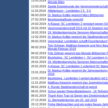
13.03.2019
Monats März
13.03.2019
Zweite Doppelrunde der Vereinsmeisterschaft i
11.03.2019
Affalterbach - Leinfelden 2,5 . 5,5
06.03.2019
Dr. Markus Kottke gewinnt März-Blitzturnier
27.02.2019
Bezirkspokalfinale erreicht!
24.02.2019
A-Klasse: SC Leinfelden 2 remisiert gegen SV
20.02.2019
Vereinsmeisterschaft 2019 mit 10 Spielern ges
18.02.2019
29. Württembergische Senioren-Mannschaftsm
12.02.2019
Dr. Markus Kottke gewinnt die Stadtmeistersc
09.02.2019
Viererpokal: Leinfelden schafft Favoritensturz!
Tom Schwan, Matthias Kewenig und Nico Baue
06.02.2019
Monats Februar 2019
06.02.2019
Fritz Zöllmer gewinnt das Monats-Blitzturnier 
03.02.2019
Bezirksliga : SC Leinfelden I - SV Leonberg 4:
26.01.2019
29. Württembergische Senioren-Mannschaftsm
20.01.2019
A-Klasse: SC Leinfelden 2 unterliegt SC Magst
Dr. Markus Kottke gewinnt die Jahreswertung d
15.01.2019
2018
13.01.2019
Bezirksliga : Leinfelden I verliert deutlich mit 
11.01.2019
Matthias Kewenig gewinnt das Jugendmonatsbl
08.01.2019
4. Runde Stadtmeisterschaft ist gelost
08.01.2019
Schon wieder Rekordbeteiligung - 16 Teilneh
06.01.2019
Thanh Kien Tran ist Sieger des Dreikönigstur
27.12.2018
11. Biergartenturnier am 20. Juli 2019
20.12.2018
Frohe Weihnachten und ein gutes Neues Jah