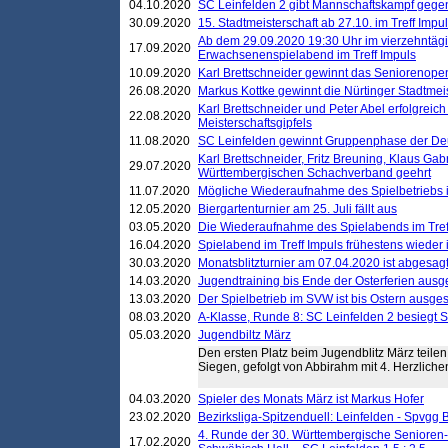
04.10.2020
SC Leinfelden 2 gibt Mannschaftskampf gege
30.09.2020
15. Stadtmeisterschaft ab 27.10. im Treff Impu
Ab dem 29.09.2020 19:30 Uhr im vierzehntäg
17.09.2020
Erwachsenenspielabend im Treff Impuls
10.09.2020
Karl Brettschneider gewinnt das Seniorenopen
26.08.2020
Markus Kottke gewinnt die Nürtinger Stadtmei
Karl Brettschneider und Peter Abel erfolgreic
22.08.2020
Meisterschaftsgipfels
11.08.2020
SC Leinfelden gewinnt Gruppenphase der De
Karl Brettschneider, Fritz Breuning, Klaus Gab
29.07.2020
Württembergischen Schachverband geehrt
11.07.2020
Mögliche Wiederaufnahme des Spielbetriebs
12.05.2020
Biergartenturnier am 25. Juli fällt aus
03.05.2020
Die Wiederaufnahme des Spielabends im Treff
16.04.2020
Spielabend im Treff Impuls frühestens wieder
30.03.2020
Monatsblitzturnier am 07.04.2020 ist abgesag
14.03.2020
Jugendtraining bis Ende der Osterferien ausg
13.03.2020
Der Spielbetrieb im SVW ist bis Ostern ausges
08.03.2020
A-Klasse, Runde 8: SC Leinfelden 2 besiegt 
05.03.2020
Jugendbiltz März
Den ersten Platz beim Jugendblitz März teilen 
Siegen, gefolgt von Abbirahm mit 4. Herzlich
04.03.2020
Spieler des Monats März ist Markus Hofer
23.02.2020
Bezirksliga-Spitzenduell: Leinfelden - Spvgg 
4. Runde der 30. Württembergische Senioren
17.02.2020