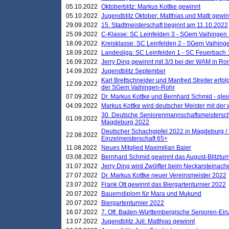
05.10.2022
Oktoberblitz: Markus Kottke gewinnt
05.10.2022
Jugendblitz Oktober: Matthias und Matti gewi
29.09.2022
15. Stadtmeisterschaft beginnt am 11.10.2022
25.09.2022
C-Klasse: SC Leinfelden 3 - SGem Vaihingen 
18.09.2022
Kreisklasse: SC Leinfelden 2 - SGem Vaihinge
18.09.2022
Landesliga: SC Leinfelden 1 - SC Feuerbach 
16.09.2022
Jerry Ding gewinnt mit 3/3 bei der WAM in 
14.09.2022
Jugendblitz September
Karl Brettschneider und Manfred Streiter erfo
12.09.2022
der SGem Vaihingen-Rohr
07.09.2022
Dr. Markus Kottke und Bernhard Schmid - glei
04.09.2022
Markus Kottke wird deutscher Meister mit de
30. Deutsche Seniorenmannschaftsmeistersch
01.09.2022
Magdeburg 2022
Deutscher Schachgipfel 2022 in Magdeburg /
22.08.2022
Einzelmeisterschaft 65+
11.08.2022
Neues Mitglied Maximilian Baier
03.08.2022
Bernhard Schmid gewinnt das August-Blitzturn
31.07.2022
Jerry Ding wird Zwölfter beim Neckarsteinac
27.07.2022
Dr. Markus Kottke neuer Vereinsmeister 2022
23.07.2022
Frank Ott gewinnt das Biergartenturnier 2022
20.07.2022
Bauerndiplom für Mara und Mukund
20.07.2022
Biergartenturnier 2022
16.07.2022
7. Off. Baden-Württembergische Senioren-Ein
13.07.2022
Jugendblitz Juli: Matthias gewinnt