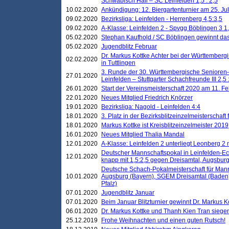
Schwäbisch Hall – SC Leinfelden 1,5 : 2,5
10.02.2020
Ankündigung: 12. Biergartenturnier am 25. Juli
09.02.2020
Bezirksliga: Leinfelden - Herrenberg 4,5:3,5
09.02.2020
A-Klasse: Leinfelden 2 - Spvgg Böblingen 3 1,
05.02.2020
Stephan Kaufhold / SC Böblingen gewinnt das 
05.02.2020
Jugendblitz Februar
Dr. Markus Kottke Achter bei der Württembergi
02.02.2020
in Tuttlingen
3. Runde der 30. Württembergische Senioren
27.01.2020
Leinfelden – Stuttgarter Schachfreunde III 2,5 
26.01.2020
Start der Vereinsmeisterschaft 2020 am 11. F
22.01.2020
Neues Mitglied Friedrich Knörzer
19.01.2020
Bezirksliga: Nagold - Leinfelden 4:4
18.01.2020
3. Platz in der Bezirksblitzeinzelmeisterschaft
18.01.2020
Markus Kottke ist Kreisblitzeinzelmeister 2019
16.01.2020
Neues Mitglied Thalia Mandal
12.01.2020
A-Klasse: Leinfelden 2 unterliegt Leonberg 2 
Deutscher Mannschaftspokal in Leinfelden-Ech
12.01.2020
knapp mit 1,5:2,5 gegen Dreisamtal, Augsbur
Deutsche Schach-Pokalmeisterschaft für Mann
10.01.2020
Augsburg (Bayern), SGEM Dreisamtal (Baden
Pfalz)
07.01.2020
Jugendblitz Januar
07.01.2020
Beim Januar Blitzturnier gewinnt Dr. Markus 
06.01.2020
Dr. Markus Kottke und Thanh Kien Tran siegen
25.12.2019
Frohe Weihnachten und einen guten Rutsch!