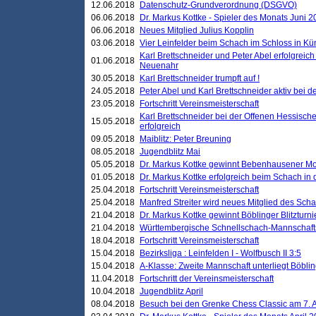
12.06.2018
Datenschutz-Grundverordnung (DSGVO)
06.06.2018
Dr. Markus Kottke - Spieler des Monats Juni 
06.06.2018
Neues Mitglied Julius Kopplin
03.06.2018
Vier Leinfelder beim Schach im Schloss in K
Karl Brettschneider und Peter Abel erfolgreic
01.06.2018
Neuenahr
30.05.2018
Karl Brettschneider trumpft auf !
24.05.2018
Peter Abel und Karl Brettschneider aktiv bei
23.05.2018
Fortschritt Vereinsmeisterschaft
Karl Brettschneider bei der Offenen Hessisch
15.05.2018
erfolgreich
09.05.2018
Maiblitz: Peter Breuning
08.05.2018
Jugendblitz Mai
05.05.2018
Dr. Markus Kottke gewinnt Bebenhausener Mo
01.05.2018
Dr. Markus Kottke erfolgreich beim Schach in
25.04.2018
Fortschritt Vereinsmeisterschaft
25.04.2018
Manfred Streiter wird neues Mitglied des Sch
21.04.2018
Dr. Markus Kottke gewinnt Böblinger Blitzturni
21.04.2018
Württembergische Schnellschach-Mannschafts
18.04.2018
Fortschritt Vereinsmeisterschaft
15.04.2018
Bezirksliga : Leinfelden I - Wolfbusch II 3:5
15.04.2018
A-Klasse: Zweite Mannschaft unterliegt Böblin
11.04.2018
Fortschritt der Vereinsmeisterschaft
10.04.2018
Jugendblitz April
08.04.2018
Besuch bei den Grenke Chess Classic am 7. A