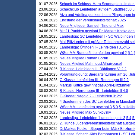
01.07.2025
Schach im Schloss: Mara Scannapieco in der
23.06.2025
Schachclub Leinfelden auf dem Stadtfest 50 
22.06.2025
Aiza und Adelina punkten beim Pfingstopen i
15.06.2025
Endstand der Vereinsmeisterschaft 2025
04.06.2025
Neue Mitglieder Samuel, Tino und Max
04.06.2025
Mit 21 Punkten gewinnt Dr. Markus Kottke das J
19.05.2025
Landesliga: SC Leinfelden I - SC Waiblingen I
07.05.2025
Mai-Blitzturnier mit größter Teilnehmerzahl se
04.05.2025
Landesliga: Öffingen I - Leinfelden I 3,5:4,5
03.05.2025
WSenMM Runde 5: Leinfelden gewinnt 2,5:1,
01.05.2025
Neues Mitglied Roman Borriß
01.05.2025
Neues Mitglied Mahmoud Alhajyousef
27.04.2025
B-Klasse: Leinfelden II - Böblingen V: 2:2
21.04.2025
Vorankündigung: Biergartenturnier am 26. Juli
06.04.2025
C-Klasse: Leinfelden III - Renningen III 2:2
01.04.2025
Markus Kottke gewinnt das April-Blitzturnier
30.03.2025
B-Klasse: Herrenberg III - Leinfelden II 4:0
23.03.2025
C-Klasse: Nagold 2 - Leinfelden 3: 2:2
23.03.2025
4 Spielerinnen des SC Leinfelden in Magstadt
22.03.2025
WSenMM: Leinfelden gewinnt 3,5:0,5 in Heilb
19.03.2025
Neues Mitglied Max Sunkovsky
17.03.2025
Landesliga: Leinfelden 1 unterliegt mit 3,5:4,5
06.03.2025
2. Runde Jugendvereinsmeisterschaft ausgel
05.03.2025
Dr.Markus Kottke - Sieger beim März Blitzturni
02.03.2025
B-Klasse: Schach-Kids Bernhausen I - SC Lein