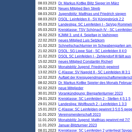
08.03.2023
Dr. Markus Kottke Blitz Sieger im März
08.03.2023
Neues Mitglied Ben Streib
08.03.2023
Jugendblitz: Matthias und Friedrich siegen
08.03.2023
DSOL: Leinfelden II - SV Königsbrück 2:2
05.03.2023
Landesliga: SC Leinfelden I - SpVgg Rommels
05.03.2023
Kreisklasse: TSV Schönach IV - SC Leinfelden 
26.02.2023
KJMM 3. und 4. Spieltag in Vaihingen
22.02.2023
neues Mitglied Luis Setzkorn
21.02.2023
Schnellschachturnier im Schwabengarten am
21.02.2023
DSOL: SG Lippe Süd - SC Leinfelden II 4:0
21.02.2023
DSOL SC Leinfelden I - Zehlendorf III fällt aus
15.02.2023
neues Mitglied Constantin Richert
15.02.2023
Monatsblitz Jugend: Friedrich gewinnt
13.02.2023
C-Klasse: SV Nagold II - SC Leinfelden III 3:1
12.02.2023
Auftakt der Kreisjugendmannschaftsmeistersc
08.02.2023
Dr. Markus Kottke Spieler des Monats Februar
02.02.2023
neue Mitglieder
30.01.2023
Vorankündigung: Biergartenturnier 2023
29.01.2023
Kreisklasse: SC Leinfelden 2 - Stetten 4,5:1,5
29.01.2023
Landesliga: Wolfbusch 2 - Leinfelden 1 3:3
15.01.2023
C-Klasse: SC Leinfelden gewinnt 3,5:0,5 geg
11.01.2023
Vereinsmeisterschaft 2023
11.01.2023
Monatsblitz Jugend: Matthias gewinnt mit 7/7
11.01.2023
Januar-Blitzturnier 2023
08.01.2023
Kreisklasse: SC Leinfelden 2 unterliegt Spvg