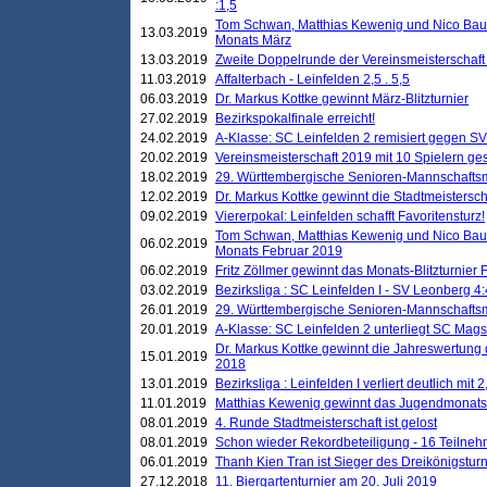
:1,5
Tom Schwan, Matthias Kewenig und Nico Baue
13.03.2019
Monats März
13.03.2019
Zweite Doppelrunde der Vereinsmeisterschaft i
11.03.2019
Affalterbach - Leinfelden 2,5 . 5,5
06.03.2019
Dr. Markus Kottke gewinnt März-Blitzturnier
27.02.2019
Bezirkspokalfinale erreicht!
24.02.2019
A-Klasse: SC Leinfelden 2 remisiert gegen SV
20.02.2019
Vereinsmeisterschaft 2019 mit 10 Spielern ges
18.02.2019
29. Württembergische Senioren-Mannschaftsm
12.02.2019
Dr. Markus Kottke gewinnt die Stadtmeistersc
09.02.2019
Viererpokal: Leinfelden schafft Favoritensturz!
Tom Schwan, Matthias Kewenig und Nico Baue
06.02.2019
Monats Februar 2019
06.02.2019
Fritz Zöllmer gewinnt das Monats-Blitzturnier 
03.02.2019
Bezirksliga : SC Leinfelden I - SV Leonberg 4:
26.01.2019
29. Württembergische Senioren-Mannschaftsm
20.01.2019
A-Klasse: SC Leinfelden 2 unterliegt SC Magst
Dr. Markus Kottke gewinnt die Jahreswertung d
15.01.2019
2018
13.01.2019
Bezirksliga : Leinfelden I verliert deutlich mit 
11.01.2019
Matthias Kewenig gewinnt das Jugendmonatsbl
08.01.2019
4. Runde Stadtmeisterschaft ist gelost
08.01.2019
Schon wieder Rekordbeteiligung - 16 Teilneh
06.01.2019
Thanh Kien Tran ist Sieger des Dreikönigstur
27.12.2018
11. Biergartenturnier am 20. Juli 2019