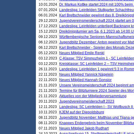
10.01.2024
Dr. Markus Kottke startet 2024 mit 100% beim 
07.01.2024
Landesliga: Leinfelden Stuttgarter Schachfreun
06.01.2024
Karl Brettschneider gewinnt das 8. Dreikönigs
29.12.2023
Jugendvereinsmeisterschaft 2024 startet am 0
17.12.2023
Landesliga: Leinfelden unterliegt Backnang kn
15.12.2023
Dreikönigsturnier am Sa, 6.1.2023 ab 14:00 U
09.12.2023
Württembergische Senioren-Mannschaftsmeiste
06.12.2023
Jugendblitz Dezember: Anton gewinnt vor Matt
06.12.2023
Karl Brettschneider - Spieler des Monats De
05.12.2023
Neues Mitglied Emile Renkl
03.12.2023
C-Klasse: TSV Simmozheim 1 - SC Leinfelden
03.12.2023
Kreisklasse: SC Leinfelden 2 – TSV Heimshei
26.11.2023
Landesliga: Leinfelden 1 gewinnt 5:3 in Ro
22.11.2023
Neues Mitglied Yannick Nägelein
22.11.2023
Neues Mitglied Hannah Gonsior
21.11.2023
Unsere Vereinsmeisterschaft 2024 beginnt am
21.11.2023
Termine für Blitzturniere 2024 Spieler des Mon
21.11.2023
Aktuelles von der Mitgliederversammlung
20.11.2023
Jugendvereinsmeisterschaft 2023
12.11.2023
Landesliga: SC Leinfelden I - SV Wolfbusch II 
10.11.2023
KJEM auf der Diepoldsburg
08.11.2023
Jugendblitz November: Matthias und Tijana 
08.11.2023
Knappes Endergebnis beim November Blitztur
07.11.2023
Neues Mitglied Jakob Rudhart
24.10.2023
Ausschreibung 15. Stadtmeisterschaft LE ist o