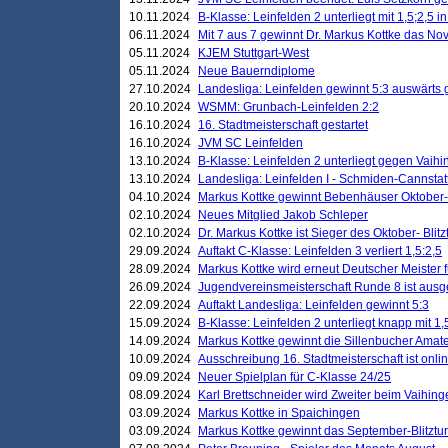
10.11.2024
B-Klasse: Leinfelden 2 unterliegt mit 1,5;2,5 
06.11.2024
Mit 7 aus 7 gewinnt Dr. Markus Kottke das Nov
05.11.2024
KJEM Stuttgart-West
05.11.2024
Neue Bauerndiplome
27.10.2024
Landesliga: Leinfelden gewinnt 5:3 auswärts
20.10.2024
WSMM: Grunbach-Leinfelden 2:2
16.10.2024
16. Stadtmeisterschaft gestartet
16.10.2024
JVM SC Leinfelden
13.10.2024
B-Klasse: Leinfelden 2 unterliegt gegen Vaihi
13.10.2024
Landesliga: Leinfelden I - Schmiden-Cannstatt 
04.10.2024
Markus Kottke gewinnt Bebenhäuser Oktober-B
02.10.2024
Neues Mitglied Jakob Schleper
02.10.2024
Dr. Markus Kottke ist Sieger des Oktober- Blitz
29.09.2024
Auftakt C-Klasse: Leinfelden 3 verliert 1,5:2,5
28.09.2024
Markus Kottke wird erneut Deutscher Meister 
26.09.2024
Jugendvereinsmeisterschaft Runde 8 ist ausg
22.09.2024
Auftakt Landesliga: Leinfelden gewinnt 5:3
15.09.2024
B-Klasse: Leinfelden 2 unterliegt knapp mit 1,
14.09.2024
Markus Kottke gewinnt die Sillenbucher Amate
10.09.2024
Ausschreibung 16. Stadtmeisterschaft ist onli
09.09.2024
Neuer Spielplan für C-Klasse 24/25
08.09.2024
Karl Brettschneider wird Zweiter beim Vaihing
03.09.2024
Markus Kottke in Spaichingen
03.09.2024
Markus Kottke gewinnt das September-Blitztur