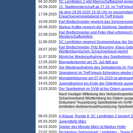
04.10.2020
SC Leinfelden 2 gibt Mannschaftskampf gege
30.09.2020
15. Stadtmeisterschaft ab 27.10. im Treff Impu
Ab dem 29.09.2020 19:30 Uhr im vierzehntäg
17.09.2020
Erwachsenenspielabend im Treff Impuls
10.09.2020
Karl Brettschneider gewinnt das Seniorenopen
26.08.2020
Markus Kottke gewinnt die Nürtinger Stadtmei
Karl Brettschneider und Peter Abel erfolgreic
22.08.2020
Meisterschaftsgipfels
11.08.2020
SC Leinfelden gewinnt Gruppenphase der De
Karl Brettschneider, Fritz Breuning, Klaus Gab
29.07.2020
Württembergischen Schachverband geehrt
11.07.2020
Mögliche Wiederaufnahme des Spielbetriebs
12.05.2020
Biergartenturnier am 25. Juli fällt aus
03.05.2020
Die Wiederaufnahme des Spielabends im Treff
16.04.2020
Spielabend im Treff Impuls frühestens wieder
30.03.2020
Monatsblitzturnier am 07.04.2020 ist abgesag
14.03.2020
Jugendtraining bis Ende der Osterferien ausg
13.03.2020
Der Spielbetrieb im SVW ist bis Ostern ausges
Nach heutiger Mitteilung des Verbandsspielleit
Schachverband Württemberg bis Ostern ausge
Dokument "Aussetzung-Spielbetrieb-im-SVW-bis
leinfelden.de/download/Aussetzung-Spielbetr
08.03.2020
A-Klasse, Runde 8: SC Leinfelden 2 besiegt 
05.03.2020
Jugendbiltz März
04.03.2020
Spieler des Monats März ist Markus Hofer
23.02.2020
Bezirksliga-Spitzenduell: Leinfelden - Spvgg 