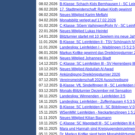
08.02.2026
B-Klasse: Schach-Kids Bernhausen I - SC Leinf
06.02.2026
17. Stadtmeisterschaft: Rafael Kloth gewinnt
06.02.2026
Neues Mitglied Karim Meftahi
04.02.2026
Monatsblitz verlegt auf 17.02.2026
01.02.2026
C-Klasse: SGem Vaihingen/Rohr IV - SC Leinfel
22.01.2026
Neues Mitglied Lukas Heintel
14.01.2026
Blitzturnier startet mit 10 Spielern ins neue J
11.01.2026
B-Klasse: SC Leinfelden II - TSV Schönaich IV
11.01.2026
Landesliga: Leinfelden I - Waiblingen I 5,5:2,5
06.01.2026
Markus Kottke gewinnt das Dreikönigsturnier
06.01.2026
Neues Mitglied Johannes Bladt
14.12.2025
C-Klasse: SC Leinfelden III - SV Herrenberg III
10.12.2025
Neues Mitglied Abdullah Al Awad
08.12.2025
Ankündigung Dreikönigsturnier 2026
07.12.2025
Vereinsmeisterschaft 2026 Ausschreibung
07.12.2025
B-Klasse: VfL Sindelfingen III - SC Leinfelden I
03.12.2025
Monats-Blitzturnier Dezember mit Sensation
30.11.2025
Landesliga: Winnenden - Leinfelden 3:5
16.11.2025
Landesliga: Leinfelden - Zuffenhausen 4,5:3,5
16.11.2025
B-Klasse: SC Leinfelden II - SC Böblingen V 0
15.11.2025
WSenMM: Leinfelden - Neckartenzlingen 1,5:
11.11.2025
Neues Mitglied Kilian Baumann
10.11.2025
C-Klasse: SC Magstadt III - SC Leinfelden III 4
09.11.2025
Mara und Hannah sind Kreisjugendeinzelmei
05.11.2025
Dr. Markus Kottke siegt beim Monatsblitzturn