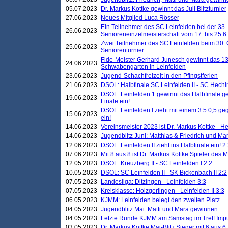
05.07.2023
Dr. Markus Kottke gewinnt das Juli Blitzturnier
27.06.2023
Neues Mitglied Luca Rösser
Ein Teilnehmer des SC Leinfelden bei der 33.
26.06.2023
Senioreneinzelmeisterschaft vom 17. bis 25.
Zwei Teilnehmer des SC Leinfelden beim 30.
25.06.2023
Seniorenturnier
Fide-Meister Gerhard Junesch gewinnt das 1
24.06.2023
Schwabengarten in Leinfelden
23.06.2023
Jugend-Schachfreizeit in den Pfingstferien
21.06.2023
DSOL: Halbfinale SC Leinfelden II - SC Hechi
DSOL: Leinfelden 1 gewinnt das Halbfinale geg
19.06.2023
Finale ein!
DSOL: Leinfelden I zieht mit einem 3.5:0,5 g
15.06.2023
ein!
14.06.2023
Vereinsmeister 2023 ist Dr. Markus Kottke - 
14.06.2023
Jugendblitz Juni: Matthias & Friedrich und M
12.06.2023
DSOL: Leinfelden II zieht ins Halbfinale ein! 2
07.06.2023
Mit 8 aus 8 ist Dr. Markus Kottke Spieler des 
12.05.2023
DSOL: Kreuzberg II - SC Leinfelden I 2:2
10.05.2023
DSOL: SC Leinfelden II - SK Bickenbach II 2:2
07.05.2023
Landesliga: Ditzingen - Leinfelden 3:3
07.05.2023
Kreisklasse: Holzgerlingen - Leinfelden II 3:3
06.05.2023
KJMM: Leinfelden belegt den zweiten Platz
04.05.2023
Jugendblitz Mai: Matti und Mara gewinnen
04.05.2023
Letzte Runde KJMM am Samstag im Treff Imp
03.05.2023
Dr. Markus Kottke Mai-Blitz Sieger mit 6 aus 6