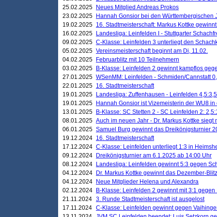
25.02.2025
Neues Mitglied Andreas Prokos
23.02.2025
Hannah Gonsior bei den Württembergischen 
19.02.2025
16. Stadtmeisterschaft: Markus Kottke gewinnt 
16.02.2025
Landesliga: Leinfelden I - Stuttgarter Schachfr
09.02.2025
C-Klasse: Leinfelden 3 unterliegt den Schach
05.02.2025
Vereinsmeisterschaft beginnt am Di, 11.02.
04.02.2025
Februarblitz mit 10 Teilnehmern
03.02.2025
B-Klasse: Leinfelden 2 gewinnt kampflos ge
27.01.2025
WSenMM: Leinfelden - Schmiden/Cannstatt 0,
22.01.2025
16. Stadtmeisterschaft
19.01.2025
Landesliga: Zuffenhausen - Leinfelden 4,5:3,5
19.01.2025
Hannah Gonsior ist Vizemeisterin der WU8 i
13.01.2025
B-Klasse: SC Stetten 2 - SC Leinfelden 2: 2,5:
08.01.2025
Auch im neuen Jahr - Dr. Markus Kottke siegt 
06.01.2025
Samuel Burg gewinnt das Dreikönigsturnier 
19.12.2024
16. Stadtmeisterschaft
17.12.2024
C-Klasse: Leinfelden unterliegt 1:3 in Heimsh
09.12.2024
Dreikönigsturnier am 6.1.2025 ab 14:00 Uhr
08.12.2024
Landesliga: Leinfelden gewinnt 5:3 gegen Sc
04.12.2024
Dr. Markus Kottke gewinnt das Dezember-Blitz
04.12.2024
Neue Mitglieder Helena und Alexandra
02.12.2024
B-Klasse: Leinfelden 2 gewinnt mit 3:1 gegen
21.11.2024
3. Runde Stadtmeisterschaft ist ausgelost
17.11.2024
C-Klasse: Leinfelden gewinnt gegen Vaihinge
13.11.2024
JVM SC Leinfelden beendet: Luis Setzkorn ge