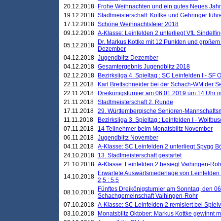
20.12.2018
Frohe Weihnachten und ein gutes Neues Jah
19.12.2018
Stadtmeisterschaft: Kottke und Gehringer führ
17.12.2018
Schöne Weihnachtsfeier 2018
09.12.2018
A-Klasse: Leinfelden 2 unterliegt VfL Sindelfin
Dr. Markus Kottke mit 12 Punkten und großem
05.12.2018
Dezember
04.12.2018
Jugendblitz Dezember
04.12.2018
Gesamtergebnis Jugendblitz 2018
02.12.2018
Bezirksliga 4. Spieltag : SC Leinfelden I - SF O
22.11.2018
Karl Brettschneider bei der Schach-WM der S
22.11.2018
Dreikönigsturnier am 06.01.2019 um 14 Uhr im 
21.11.2018
Stadtmeisterschaft 2. Runde
17.11.2018
29. Württembergische Senioren-Mannschaftsm
11.11.2018
Bezirksliga 3. Spieltag : Leinfelden I - Wolfbusch
07.11.2018
14 Teilnehmer beim Monatsblitz November
06.11.2018
Jugendblitz November
04.11.2018
A-Klasse: SC Leinfelden 2 unterliegt Spvgg Bö
24.10.2018
13. Stadtmeisterschaft gestartet
21.10.2018
A-Klasse: Leinfelden 2 besiegt Vaihingen-Rohr 
Erwartete Auswärtsniederlage von Leinfelden 
14.10.2018
2,5 : 5,5
Fünftes Dreikönigsturnier am Sonntag, den 0
08.10.2018
Schachgemeinschaft Vaihingen-Rohr
07.10.2018
A-Klasse: SC Leinfelden 2 remisiert bei Spie
03.10.2018
Monatsblitz Oktober: Markus Kottke gewinnt mi