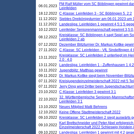
FM Ralf Müller vom SC Böblingen gewinnt das 
06.01.2023
Leinfelden
18.12.2022
C-Klasse: Leinfelden 3 - SC Böblingen 5. 2:2
11.12.2022
Siebtes Dreikönigsturnier am 06.01.2023 um 1
11.12.2022
Landesliga: Leinfelden 1 gewinnt 4,5:1,5 ge
10.12.2022
Leinfelder Seniorenmannschaft gewinnt 3,5:
Kreisklasse: SC Böblingen 4 sagt Spiel am S
08.12.2022
Leinfelden 2 ab
07.12.2022
Dezember Blitzturnier Dr. Markus Kottke gewin
27.11.2022
C-Klasse: SC Leinfelden - VfL Sindelfingen 4 
Kreisklasse: SC Leinfelden 2 unterliegt im H
13.11.2022
2.0 : 4.0
13.11.2022
Landesliga: Leinfelden 1 - Zuffenhausen 1 4:2
10.11.2022
Jugendblitz: Matthias gewinnt
09.11.2022
Dr. Markus Kottke siegt beim November-Blitztu
07.11.2022
Kreisjugendeinzelmeisterschaft 2022 mit 5 T
07.11.2022
Jerry Ding wird Dritter beim Jugendschachturn
23.10.2022
C-Klasse: Leinfelden 3 gewinnt 3:1
32. Württembergische Senioren-Mannschaftsm
22.10.2022
Leinfelden 3:1
13.10.2022
Neues Mitglied Matti Behrens
12.10.2022
Keine Offene Stadtmeisterschaft 2022
09.10.2022
Kreisklasse: SC Leinfelden 2 siegt auswärts g
Karl Brettschneider und Peter Abel erfolgreic
09.10.2022
Einzelmeisterschaft 2022 Schleswig Holstein 
09.10.2022
Landesliga: Leinfelden 1 gewinnt mit 4:2 geg