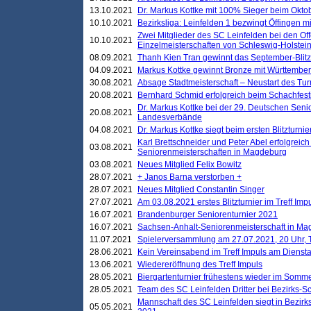
13.10.2021
Dr. Markus Kottke mit 100% Sieger beim Oktobe
10.10.2021
Bezirksliga: Leinfelden 1 bezwingt Öffingen mi
Zwei Mitglieder des SC Leinfelden bei den Of
10.10.2021
Einzelmeisterschaften von Schleswig-Holstei
08.09.2021
Thanh Kien Tran gewinnt das September-Blitz
04.09.2021
Markus Kottke gewinnt Bronze mit Württemberg
30.08.2021
Absage Stadtmeisterschaft – Neustart des Tur
20.08.2021
Bernhard Schmid erfolgreich beim Schachfesti
Dr. Markus Kottke bei der 29. Deutschen Sen
20.08.2021
Landesverbände
04.08.2021
Dr. Markus Kottke siegt beim ersten Blitzturn
Karl Brettschneider und Peter Abel erfolgreic
03.08.2021
Seniorenmeisterschaften in Magdeburg
03.08.2021
Neues Mitglied Felix Bowitz
28.07.2021
+ Janos Barna verstorben +
28.07.2021
Neues Mitglied Constantin Singer
27.07.2021
Am 03.08.2021 erstes Blitzturnier im Treff Im
16.07.2021
Brandenburger Seniorenturnier 2021
16.07.2021
Sachsen-Anhalt-Seniorenmeisterschaft in M
11.07.2021
Spielerversammlung am 27.07.2021, 20 Uhr, T
28.06.2021
Kein Vereinsabend im Treff Impuls am Dienst
13.06.2021
Wiedereröffnung des Treff Impuls
28.05.2021
Biergartenturnier frühestens wieder im Somm
28.05.2021
Team des SC Leinfelden Dritter bei Bezirks-S
Mannschaft des SC Leinfelden siegt in Bezirks
05.05.2021