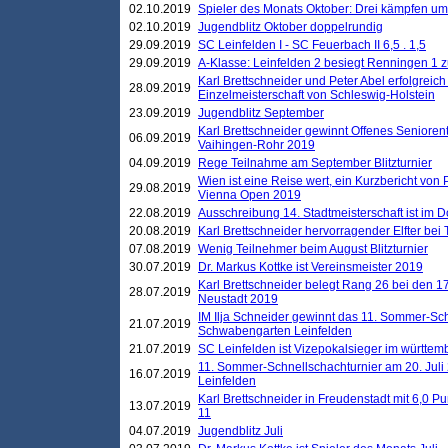
02.10.2019
Spieler des Monats Oktober: Drei kämpfen um
02.10.2019
Jugendblitz Oktober doppelrundig
29.09.2019
SC Leinfelden I - SC Feuerbach II 6,5 . 1,5
29.09.2019
A-Klasse: Leinfelden 2 besiegt Renningen 1 z
Karl Brettschneider und Peter Abel erfolgreich
28.09.2019
Einzelmeisterschaft von Schleswig-Holstein
23.09.2019
Jugendblitz September
Karl Brettschneider gewinnt Offenes Seniore
06.09.2019
Vaihingen-Rohr 2019
04.09.2019
Rege Teilnahme am September Blitzturnier
Wien ist eine Reise wert, ein Kurzbericht von
29.08.2019
Vienna Open 2019
22.08.2019
Ausschreibung 14. Stadtmeisterschaft ist im
20.08.2019
Karl Brettschneider hervorragender Elfter bei
07.08.2019
Wenig Teilnehmer beim August Blitzturnier
30.07.2019
Dr. Markus Kottke ist Vereinsmeister 2019
Karl Brettschneider belegt Rang 26 bei den 1
28.07.2019
Neustadt 2019
IM Ilja Schneider gewinnt das 11. Sommer-Sch
21.07.2019
Schwabengarten Leinfelden
21.07.2019
SC Leinfelden ist Vizepokalsieger im württem
11. Sommer-Schnellschachturnier am 20. Jul
16.07.2019
Leinfelden
Karl Brettschneider in Freudenstadt mit 6,0 
13.07.2019
11
04.07.2019
Jugendblitz Juli