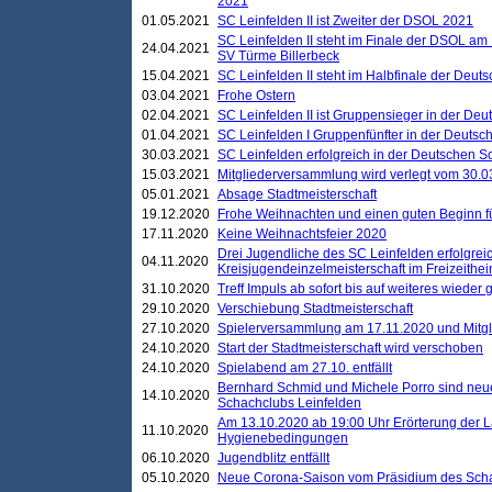
2021
01.05.2021
SC Leinfelden II ist Zweiter der DSOL 2021
SC Leinfelden II steht im Finale der DSOL am 
24.04.2021
SV Türme Billerbeck
15.04.2021
SC Leinfelden II steht im Halbfinale der Deu
03.04.2021
Frohe Ostern
02.04.2021
SC Leinfelden II ist Gruppensieger in der De
01.04.2021
SC Leinfelden I Gruppenfünfter in der Deuts
30.03.2021
SC Leinfelden erfolgreich in der Deutschen 
15.03.2021
Mitgliederversammlung wird verlegt vom 30.0
05.01.2021
Absage Stadtmeisterschaft
19.12.2020
Frohe Weihnachten und einen guten Beginn f
17.11.2020
Keine Weihnachtsfeier 2020
Drei Jugendliche des SC Leinfelden erfolgreic
04.11.2020
Kreisjugendeinzelmeisterschaft im Freizeithe
31.10.2020
Treff Impuls ab sofort bis auf weiteres wieder
29.10.2020
Verschiebung Stadtmeisterschaft
27.10.2020
Spielerversammlung am 17.11.2020 und Mitg
24.10.2020
Start der Stadtmeisterschaft wird verschoben
24.10.2020
Spielabend am 27.10. entfällt
Bernhard Schmid und Michele Porro sind neu
14.10.2020
Schachclubs Leinfelden
Am 13.10.2020 ab 19:00 Uhr Erörterung der L
11.10.2020
Hygienebedingungen
06.10.2020
Jugendblitz entfällt
05.10.2020
Neue Corona-Saison vom Präsidium des Sch