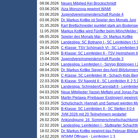
09.06.2026
Neues Mitglied Kei Brockschmidt
03.06.2026
Aiza Morozova gewinnt WAM!
03.06.2026
Jugendvereinsmeisterschaft Runde 4
03.06.2026
Dr. Markus Kottke ist Spieler des Monats Juni
31.05.2026
Karl Brettschneider punktet stark am Bodense
11.05.2026
Markus Kottke wird Fünfter beim Mönchfelder
06.05.2026
Spieler des Monats Mai - Dr. Markus Kottke
03.05.2026
Landesliga: SC Botnang I - SC Leinfelden I 5:
26.04.2026
C-Klasse: TSV Schönaich VI - SC Leinfelden II
21.04.2026
B-Klasse: SC Leinfelden II - TSV Heimsheim II
15.04.2026
Jugendvereinsmeisterschaft Runde 3
12.04.2026
Landesliga: Leinfelden I - SpVgg Böblingen I 
08.04.2026
Dr. Markus Kottke Sieger des April-Blitzturnier
29.03.2026
C-Klasse: SC Leinfelden III - Schach-Kids Ber
22.03.2026
B-Klasse: SV Nagold II - SC Leinfelden II: 2,5:
15.03.2026
Landesliga: Schmiden/Cannstatt II - Leinfelden
04.03.2026
Neue Mitglieder Yassin Meftahi und Jonas Pa
04.03.2026
Martin Pielawa (Freibauer Esslingen) gewinnt 
03.03.2026
Schulschach: Hannah und Samuel werden Ma
02.03.2026
B-Klasse: SC Leinfelden II - SC Stetten II 0:4
26.02.2026
JVM 2026 mit 20 Teilnehmern gestartet
26.02.2026
Ankündigung: 16. Sommerschnellschachturnie
22.02.2026
Landesliga: Leinfelden I - Stuttgarter Schachfr
18.02.2026
Dr. Markus Kottke gewinnt das Februar-Blitztu
14.02.2026
WSMM Öffingen - Leinfelden 1:3