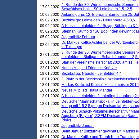
4. Runde der 30. Württembergische Senioren
17.02.2020
Schwäbisch Hall – SC Leinfelden 1,5 : 2,5
10.02.2020
Ankündigung: 12. Biergartenturnier am 25. Juli
09.02.2020
Bezirksliga: Leinfelden - Herrenberg 4,5:3,5
09.02.2020
A-Klasse: Leinfelden 2 - Spvgg Böblingen 3 1,
05.02.2020
Stephan Kaufhold / SC Böblingen gewinnt das 
05.02.2020
Jugendblitz Februar
Dr. Markus Kottke Achter bei der Württembergi
02.02.2020
in Tuttlingen
3. Runde der 30. Württembergische Senioren
27.01.2020
Leinfelden – Stuttgarter Schachfreunde III 2,5 
26.01.2020
Start der Vereinsmeisterschaft 2020 am 11. F
22.01.2020
Neues Mitglied Friedrich Knörzer
19.01.2020
Bezirksliga: Nagold - Leinfelden 4:4
18.01.2020
3. Platz in der Bezirksblitzeinzelmeisterschaft
18.01.2020
Markus Kottke ist Kreisblitzeinzelmeister 2019
16.01.2020
Neues Mitglied Thalia Mandal
12.01.2020
A-Klasse: Leinfelden 2 unterliegt Leonberg 2 
Deutscher Mannschaftspokal in Leinfelden-Ech
12.01.2020
knapp mit 1,5:2,5 gegen Dreisamtal, Augsbur
Deutsche Schach-Pokalmeisterschaft für Mann
10.01.2020
Augsburg (Bayern), SGEM Dreisamtal (Baden
Pfalz)
07.01.2020
Jugendblitz Januar
07.01.2020
Beim Januar Blitzturnier gewinnt Dr. Markus 
06.01.2020
Dr. Markus Kottke und Thanh Kien Tran siegen