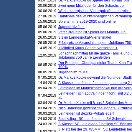
03.07.2019
Dr. Markus Kottke ist Spieler des Monats Juli
30.06.2019
Zwei neue Mitglieder für den Schachclub
30.06.2019
Württembergisches Viererpokalfinale erreicht!
27.06.2019
Halbfinale des Württembergischen Verbands
15.06.2019
Spieltermine 2019-2020 sind online
05.06.2019
Jugendblitz Juni
05.06.2019
Peter Breuning ist Spieler des Monats Juni.
26.05.2019
3:1 im Landespokal-Viertelfinale!
26.05.2019
Erfolgreiche Veranstaltung zum Jubiläum 750
14.05.2019
+ Mitglied Klaus Gabriel verstorben +
Schachnachmittag für die ganze Familie und 
12.05.2019
Jubiläums 750 Jahre Leinfelden
Der Böblinger Oberligaspieler Thanh Kien Tran
08.05.2019
100%
08.05.2019
Jugendblitz im Mai
07.05.2019
Dr. Markus Kottke gewinnt die Nürtinger Stadt
14.04.2019
A-Klasse: Leinfelden 2 unterliegt Leonberg 2 a
09.04.2019
Leinfelden im Mannschaftspokal nun auf Ver
Leinfelden I schlägt Vaihingen/Rohr I mit 6:2 
07.04.2019
ab
03.04.2019
Dr. Markus Kottke mit 8 aus 8 Spieler des Mona
03.04.2019
Nico Bauerfeld gewinnt das Monats-Blitzturnier
30.03.2019
Leinfelden ist Bezirks-Pokalsieger!
24.03.2019
Bezirksliga : SC Leinfelden I - SV Schwaikheim
24.03.2019
A-Klasse: SC Leinfelden 2 besiegt SC Böbling
3. Platz bei der 29. WSMM ! SC Leinfelden b
16.03.2019