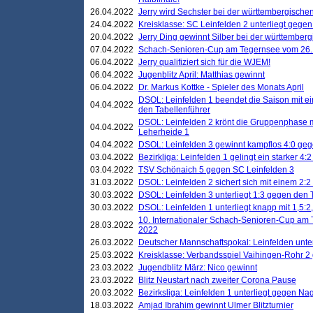
26.04.2022
Jerry wird Sechster bei der württembergische
24.04.2022
Kreisklasse: SC Leinfelden 2 unterliegt gege
20.04.2022
Jerry Ding gewinnt Silber bei der württemberg
07.04.2022
Schach-Senioren-Cup am Tegernsee vom 26. M
06.04.2022
Jerry qualifiziert sich für die WJEM!
06.04.2022
Jugenblitz April: Matthias gewinnt
06.04.2022
Dr. Markus Kottke - Spieler des Monats April
DSOL: Leinfelden 1 beendet die Saison mit e
04.04.2022
den Tabellenführer
DSOL: Leinfelden 2 krönt die Gruppenphase m
04.04.2022
Leherheide 1
04.04.2022
DSOL: Leinfelden 3 gewinnt kampflos 4:0 geg
03.04.2022
Bezirkliga: Leinfelden 1 gelingt ein starker 4
03.04.2022
TSV Schönaich 5 gegen SC Leinfelden 3
31.03.2022
DSOL: Leinfelden 2 sichert sich mit einem 2:2 d
30.03.2022
DSOL: Leinfelden 3 unterliegt 1:3 gegen den 
30.03.2022
DSOL: Leinfelden 1 unterliegt knapp mit 1,5
10. Internationaler Schach-Senioren-Cup am T
28.03.2022
2022
26.03.2022
Deutscher Mannschaftspokal: Leinfelden unte
25.03.2022
Kreisklasse: Verbandsspiel Vaihingen-Rohr 2 
23.03.2022
Jugendblitz März: Nico gewinnt
23.03.2022
Blitz Neustart nach zweiter Corona Pause
20.03.2022
Bezirksliga: Leinfelden 1 unterliegt gegen Nag
18.03.2022
Amjad Ibrahim gewinnt Ulmer Blitzturnier