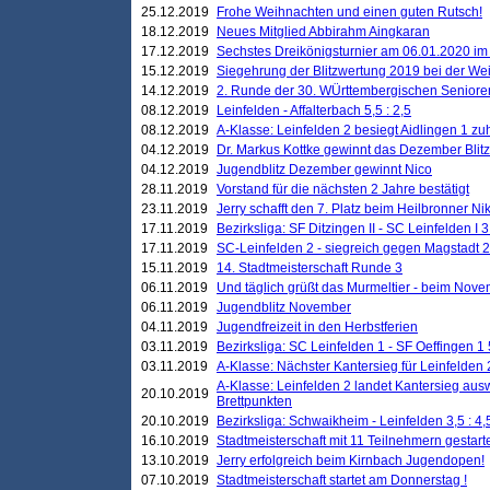
25.12.2019
Frohe Weihnachten und einen guten Rutsch!
18.12.2019
Neues Mitglied Abbirahm Aingkaran
17.12.2019
Sechstes Dreikönigsturnier am 06.01.2020 im T
15.12.2019
Siegehrung der Blitzwertung 2019 bei der Wei
14.12.2019
2. Runde der 30. WÜrttembergischen Seniore
08.12.2019
Leinfelden - Affalterbach 5,5 : 2,5
08.12.2019
A-Klasse: Leinfelden 2 besiegt Aidlingen 1 zu
04.12.2019
Dr. Markus Kottke gewinnt das Dezember Blitzt
04.12.2019
Jugendblitz Dezember gewinnt Nico
28.11.2019
Vorstand für die nächsten 2 Jahre bestätigt
23.11.2019
Jerry schafft den 7. Platz beim Heilbronner 
17.11.2019
Bezirksliga: SF Ditzingen II - SC Leinfelden I 3
17.11.2019
SC-Leinfelden 2 - siegreich gegen Magstadt 2
15.11.2019
14. Stadtmeisterschaft Runde 3
06.11.2019
Und täglich grüßt das Murmeltier - beim Novemb
06.11.2019
Jugendblitz November
04.11.2019
Jugendfreizeit in den Herbstferien
03.11.2019
Bezirksliga: SC Leinfelden 1 - SF Oeffingen 1 
03.11.2019
A-Klasse: Nächster Kantersieg für Leinfelden 2
A-Klasse: Leinfelden 2 landet Kantersieg aus
20.10.2019
Brettpunkten
20.10.2019
Bezirksliga: Schwaikheim - Leinfelden 3,5 : 4,
16.10.2019
Stadtmeisterschaft mit 11 Teilnehmern gestart
13.10.2019
Jerry erfolgreich beim Kirnbach Jugendopen!
07.10.2019
Stadtmeisterschaft startet am Donnerstag !