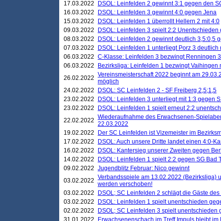
17.03.2022
DSOL: Leinfelden 2 gewinnt 3:1 gegen den 
16.03.2022
DSOL: Leinfelden 3 gewinnt 4:0 gegen Jena
15.03.2022
DSOL: Leinfelden 1 überrollt Hellern 2 mit 4:0
09.03.2022
DSOL: Leinfelden 3 spielt 2:2 Unentschieden
08.03.2022
DSOL: Leinfelden 2 gewinnt deutlich 3,5:0,5
07.03.2022
DSOL: Leinfelden 1 unterliegt Porz 3 deutlich 
06.03.2022
C-Klasse: Leinfelden 3 bezwingt Renningen 3 
06.03.2022
Bezirksliga: Leinfelden 1 bezwingt Vaihingen m
Vereinsmeisterschaft 2022 beginnt am 29.03.2
26.02.2022
möglich
24.02.2022
DSOL: SC Leinfelden 2 - SF Freiberg 2,5;1,5
23.02.2022
DSOL: Leinfelden 3 unterliegt mit 1:3 gegen S
23.02.2022
DSOL: Leinfelden 1 spielt erneut 2:2 unentsc
Wiederaufnahme des Erwachsenen-Spielabend
22.02.2022
22.03.2022
19.02.2022
Der SC Leinfelden ist Vizemeister im Bezirksm
17.02.2022
DSOL: Auch unsere Dritte landet einen 4:0-Ka
16.02.2022
DSOL: Kantersieg unserer Zweiten gegen Ber
14.02.2022
DSOL: Leinfelden 1 spielt 2:2 gegen SG Bad 
09.02.2022
Jugendblitz Februar: Nico gewinnt
Verbandsspiele am 13.02.2022 (Bezirksliga) 
03.02.2022
werden verschoben!
03.02.2022
DSOL; SC Leinfelden 2 schlägt die Gäste des
03.02.2022
DSOL: Leinfelden 1 spielt unentschieden gege
02.02.2022
DSOL; SC Leinfelden 3 spielt unentschieden
31.01.2022
Erwachsenenschach im Treff Impuls bleibt im