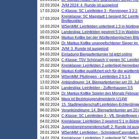
22.03.2024
JVM 2024: 4. Runde ist ausgelost
17.03.2024
C-Klasse: SC Leinfelden 3 - Renningen 3 2:2
Kreisklasse: SC Magstadt 1 besiegt SC Leinfe
17.03.2024
Brettpunkten
16.03.2024
WSenMM: Leinfelden unterliegt 1:3 in Nürting
10.03.2024
Landesliga: Leinfelden gewinnt 5:3 in Waibli
09.03.2024
Markus Kottke bei der Württembergischen Blit
06.03.2024
Dr. Markus Kottke unangefochtener Sieger im M
04.03.2024
JVM: 3. Runde ist ausgelost
04.03.2024
Einladung Biergartenturnier ist jetzt online
25.02.2024
C-Klasse: TSV Schönaich V gegen SC Leinfelde
25.02.2024
Kreisklasse: Leinfelden 2 unterliegt Herrenber
25.02.2024
Markus Kottke qualifiziert sich für die württem
17.02.2024
WSenMM: Pfullingen - Leinfelden 2,5:1,5
13.02.2024
Ankündigung: 14. Biergartenturnier am 20. Ju
11.02.2024
Landesliga: Leinfelden - Zuffenhausen 3:5
07.02.2024
Dr. Markus Kottke Spieler des Monats Februar
06.02.2024
Mara ist Bezirksjugendmeisterin U14W
06.02.2024
15. Stadtmeisterschaft Leinfelden-Echterding
06.02.2024
Vorankündigung: 14. Biergartenturnier am 20
04.02.2024
C-Klasse: SC Leinfelden 3 - VfL Sindelfingen 
04.02.2024
Kreisklasse: Leinfelden 2 gewinnt 5:1 in Böbl
24.01.2024
Jugendvereinsmeisterschaft: 2. Runde ist aus
20.01.2024
WSenMM: Leinfelden - Schmiden/Cannstatt 1,
14.01.2024
Kreisklasse: Leinfelden 2 unterliegt SC Stette