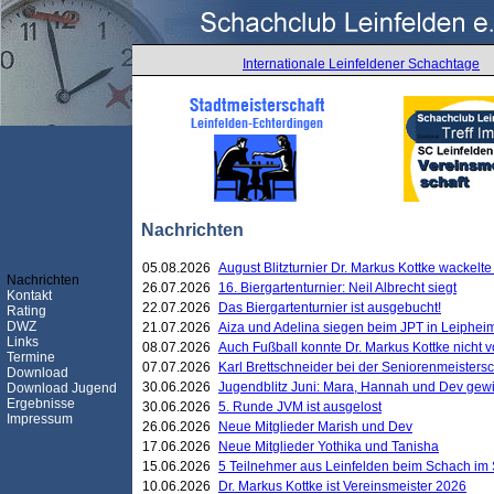
Internationale Leinfeldener Schachtage
Nachrichten
05.08.2026
August Blitzturnier Dr. Markus Kottke wackel
Nachrichten
26.07.2026
16. Biergartenturnier: Neil Albrecht siegt
Kontakt
22.07.2026
Das Biergartenturnier ist ausgebucht!
Rating
DWZ
21.07.2026
Aiza und Adelina siegen beim JPT in Leiphei
Links
08.07.2026
Auch Fußball konnte Dr. Markus Kottke nicht
Termine
07.07.2026
Karl Brettschneider bei der Seniorenmeister
Download
30.06.2026
Jugendblitz Juni: Mara, Hannah und Dev gew
Download Jugend
Ergebnisse
30.06.2026
5. Runde JVM ist ausgelost
Impressum
26.06.2026
Neue Mitglieder Marish und Dev
17.06.2026
Neue Mitglieder Yothika und Tanisha
15.06.2026
5 Teilnehmer aus Leinfelden beim Schach im 
10.06.2026
Dr. Markus Kottke ist Vereinsmeister 2026