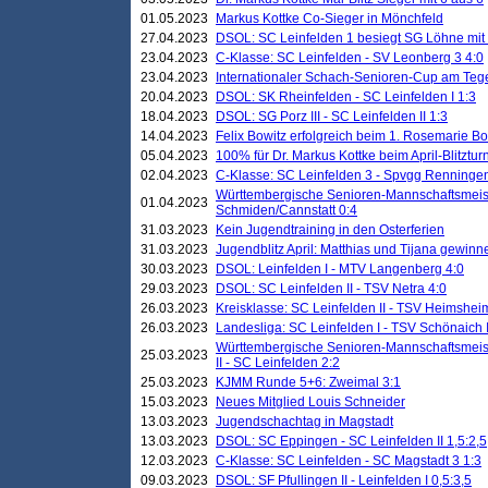
01.05.2023
Markus Kottke Co-Sieger in Mönchfeld
27.04.2023
DSOL: SC Leinfelden 1 besiegt SG Löhne mit 
23.04.2023
C-Klasse: SC Leinfelden - SV Leonberg 3 4:0
23.04.2023
Internationaler Schach-Senioren-Cup am Te
20.04.2023
DSOL: SK Rheinfelden - SC Leinfelden I 1:3
18.04.2023
DSOL: SG Porz III - SC Leinfelden II 1:3
14.04.2023
Felix Bowitz erfolgreich beim 1. Rosemarie B
05.04.2023
100% für Dr. Markus Kottke beim April-Blitztur
02.04.2023
C-Klasse: SC Leinfelden 3 - Spvgg Renningen
Württembergische Senioren-Mannschaftsmeist
01.04.2023
Schmiden/Cannstatt 0:4
31.03.2023
Kein Jugendtraining in den Osterferien
31.03.2023
Jugendblitz April: Matthias und Tijana gewinn
30.03.2023
DSOL: Leinfelden I - MTV Langenberg 4:0
29.03.2023
DSOL: SC Leinfelden II - TSV Netra 4:0
26.03.2023
Kreisklasse: SC Leinfelden II - TSV Heimsheim
26.03.2023
Landesliga: SC Leinfelden I - TSV Schönaich II
Württembergische Senioren-Mannschaftsmeiste
25.03.2023
II - SC Leinfelden 2:2
25.03.2023
KJMM Runde 5+6: Zweimal 3:1
15.03.2023
Neues Mitglied Louis Schneider
13.03.2023
Jugendschachtag in Magstadt
13.03.2023
DSOL: SC Eppingen - SC Leinfelden II 1,5:2,5
12.03.2023
C-Klasse: SC Leinfelden - SC Magstadt 3 1:3
09.03.2023
DSOL: SF Pfullingen II - Leinfelden I 0,5:3,5