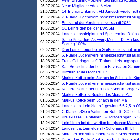
07.08.2024
Peter Breuning - Spieler des Monats August.
26.07.2024
Neue Mitglieder Adele & Aiza
21.07.2024
14. Biergartenturnier: FM Junesch wiederholt
19.07.2024
7. Runde Jugendvereinsmeisterschaft ist ausg
16.07.2024
Endstand der Vereinsmeisterschaft 2024
16.07.2024
SC Leinfelden bei der BWSSM
16.07.2024
Landesligaspielplan und Spieltermine B-Kla
Same Procedure As Every Month - Dr. Markus 
03.07.2024
Scoring 100%
02.07.2024
Drei Leinfeldener beim Großmeistersimultan 
28.06.2024
6. Runde Jugendvereinsmeisterschaft ist ausg
18.06.2024
Frank Gehringer ist C-Trainer - Leistungssport
10.06.2024
Karl Brettschneider bei der Bayrischen Senio
04.06.2024
Blitzturnier des Monats Juni
02.06.2024
Markus Kottke beim Schach im Schloss in Kü
20.05.2024
5. Runde Jugendvereinsmeisterschaft ist ausg
15.05.2024
Karl Brettschneider und Peter Abel in Bregenz
08.05.2024
Markus Kottke ist Spieler des Monats Mai
01.05.2024
Markus Kottke beim Schach in den Mai
28.04.2024
Landesliga: Leinfelden 1 gewinnt 5,5:2,5 in Ö
21.04.2024
C-Klasse: SGem Vaihingen-Rohr 6 - SC Leinfe
21.04.2024
Kreisklasse: Leinfelden II - Holzgerlingen I 2,5
13.04.2024
Leinfelden bei der württembergischen Mannsc
07.04.2024
Landesliga: Leinfelden I - Schönaich III 4:4
06.04.2024
Mara bei den württembergischen Meisterscha
03.04.2024
Dr. Markus Kottke April-Blitzschach-Sieger mit