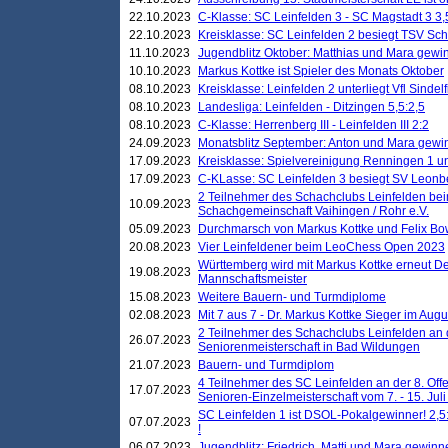
22.10.2023
C-Klasse: SC Leinfelden 3 - SC Magstadt 3 3,
22.10.2023
Kreisklasse: SC Leinfelden 2 besiegt TSV Schö
11.10.2023
Jugendblitz Oktober: Matthias und Mara gewi
10.10.2023
Markus Kottke ist Spieler des Monats Oktober
08.10.2023
Kreisklasse: Leinfelden 2 unterliegt Vfl Sindel
08.10.2023
Landesliga: Leinfelden - Ditzingen 5,5:2,5
08.10.2023
C-Klasse: Herrenberg III - Leinfelden III 2:2
24.09.2023
Monatsblitz September: Anton und Mara gew
17.09.2023
Kreisklasse: Spielvereinigung Renningen 1 unt
17.09.2023
C-KLasse: SC Leinfelden 3 besiegt SV Leonbe
2 Teilnehmer des Schachclubs Leinfelden bei
10.09.2023
Schachgemeinschaft Vaihingen / Rohr e.V.
05.09.2023
Durchmarsch von Markus Kottke und Felix Bow
20.08.2023
Vier Leinfeldener beim LeoChess Open 2023
Württemberg wird mit Markus Kottke erneut D
19.08.2023
Mannschaftsmeister
15.08.2023
Weitere Bauern- und Turmdiplome
02.08.2023
Mit 7 aus 7 - Dr. Markus Kottke Sieger im Augus
2 Teilnehmer des Schachclubs Leinfelden an 
26.07.2023
Seniorenmeisterschaft in Bad Wildungen
21.07.2023
Bauern- und Turmdiplom
4 Teilnehmer des SC Leinfelden an der 8. O
17.07.2023
Senioren-Einzelmeisterschaft vom 7. - 15. Jul
SC Leinfelden 1 ist DSOL-Pokalgewinner! 2,5:1
07.07.2023
!
06.07.2023
Jugendblitz: Friedrich, Matti und Mara gewinn