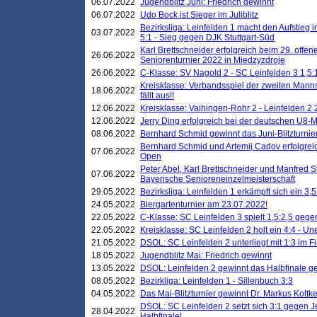
06.07.2022
Jugendblitz Juni: Friedrich gewinnt
06.07.2022
Udo Bock ist Sieger im Juliblitz
Bezirksliga: Leinfelden 1 macht den Aufstieg i
03.07.2022
5:1 - Sieg gegen DJK Stuttgart-Süd
Karl Brettschneider erfolgreich beim 29. off
26.06.2022
Seniorenturnier 2022 in Miedzyzdroje
26.06.2022
C-Klasse: SV Nagold 2 - SC Leinfelden 3 1,5:
Kreisklasse: Verbandsspiel der zweiten Manns
18.06.2022
fällt aus!!
12.06.2022
Kreisklasse: Vaihingen-Rohr 2 - Leinfelden 2 
12.06.2022
Jerry Ding erfolgreich bei der deutschen U8-M
08.06.2022
Bernhard Schmid gewinnt das Juni-Blitzturnie
Bernhard Schmid und Artemij Cadov erfolgreic
07.06.2022
Open
Peter Abel, Karl Brettschneider und Manfred St
07.06.2022
Bayerische Senioreneinzelmeisterschaft
29.05.2022
Bezirksliga: Leinfelden 1 erkämpft sich ein 3,
24.05.2022
Biergartenturnier am 23.07.2022!
22.05.2022
C-Klasse: SC Leinfelden 3 spielt 1,5:2,5 geg
22.05.2022
Kreisklasse: SC Leinfelden 2 holt ein 4:4 - 
21.05.2022
DSOL: SC Leinfelden 2 unterliegt mit 1:3 im F
18.05.2022
Jugendblitz Mai: Friedrich gewinnt
13.05.2022
DSOL: Leinfelden 2 gewinnt das Halbfinale geg
08.05.2022
Bezirkliga: Leinfelden 1 - Sillenbuch 3:3
04.05.2022
Das Mai-Blitzturnier gewinnt Dr. Markus Kottk
DSOL: SC Leinfelden 2 setzt sich 3:1 gegen J
28.04.2022
Halbfinale!