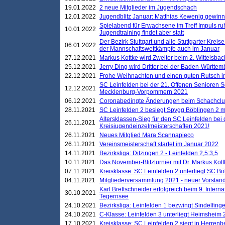
19.01.2022
2 neue Mitglieder im Jugendschach
12.01.2022
Jugendblitz Januar: Matthias Kewenig gewinn
Spielabend für Erwachsene im Treff Impuls ru
10.01.2022
Jugendtraining findet aber statt
Der Bezirk Stuttgart und alle Stuttgarter Krei
06.01.2022
der Mannschaftswettkämpfe auch im Januar
27.12.2021
Markus Kottke wird Zweiter beim 2. Wittelsb
25.12.2021
Jerry Ding wird Dritter bei der Baden-Württem
22.12.2021
Frohe Weihnachten und einen guten Rutsch i
SC Leinfelden bei der 21. Offenen Senioren S
12.12.2021
Mecklenburg-Vorpommern 2021
06.12.2021
Coronabedingte Änderungen beim Schachclub 
28.11.2021
SC Leinfelden 2 besiegt Spvgg Böblingen 2 mi
Altersklassen-Sieg für den SC Leinfelden bei
26.11.2021
Kreisjugendeinzelmeisterschaften 2021!
26.11.2021
Neues Mitglied Mara Scannapieco
26.11.2021
Vereinsmeisterschaft startet im Januar 2022
14.11.2021
Bezirksliga: Ditzingen 2 - Leinfelden 2,5:3,5
10.11.2021
Das November-Blitzturnier mit Dr. Markus Kott
07.11.2021
Kreisklasse: SC Leinfelden 2 unterliegt SC B
04.11.2021
Mitgliederversammlung 2021 - neuer Vorstan
Karl Brettschneider erfolgreich beim 9. Inte
30.10.2021
Tegernsee
24.10.2021
Bezirksliga: Leinfelden 1 bezwingt Sindelfinge
24.10.2021
C-Klasse: Leinfelden 3 unterliegt Heimsheim 2
17.10.2021
Kreisklasse: SC Leinfelden 2 siegt in Herrenbe