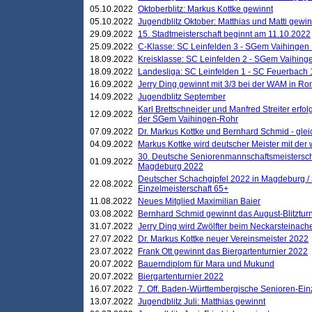
05.10.2022
Oktoberblitz: Markus Kottke gewinnt
05.10.2022
Jugendblitz Oktober: Matthias und Matti gewi
29.09.2022
15. Stadtmeisterschaft beginnt am 11.10.2022
25.09.2022
C-Klasse: SC Leinfelden 3 - SGem Vaihingen 
18.09.2022
Kreisklasse: SC Leinfelden 2 - SGem Vaihinge
18.09.2022
Landesliga: SC Leinfelden 1 - SC Feuerbach 
16.09.2022
Jerry Ding gewinnt mit 3/3 bei der WAM in 
14.09.2022
Jugendblitz September
Karl Brettschneider und Manfred Streiter erfo
12.09.2022
der SGem Vaihingen-Rohr
07.09.2022
Dr. Markus Kottke und Bernhard Schmid - glei
04.09.2022
Markus Kottke wird deutscher Meister mit de
30. Deutsche Seniorenmannschaftsmeistersch
01.09.2022
Magdeburg 2022
Deutscher Schachgipfel 2022 in Magdeburg /
22.08.2022
Einzelmeisterschaft 65+
11.08.2022
Neues Mitglied Maximilian Baier
03.08.2022
Bernhard Schmid gewinnt das August-Blitzturn
31.07.2022
Jerry Ding wird Zwölfter beim Neckarsteinac
27.07.2022
Dr. Markus Kottke neuer Vereinsmeister 2022
23.07.2022
Frank Ott gewinnt das Biergartenturnier 2022
20.07.2022
Bauerndiplom für Mara und Mukund
20.07.2022
Biergartenturnier 2022
16.07.2022
7. Off. Baden-Württembergische Senioren-Ein
13.07.2022
Jugendblitz Juli: Matthias gewinnt