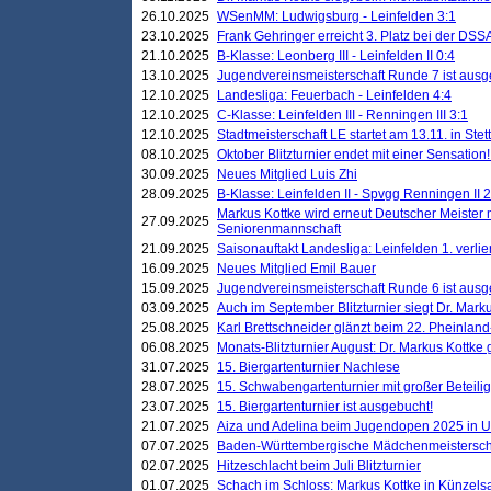
26.10.2025
WSenMM: Ludwigsburg - Leinfelden 3:1
23.10.2025
Frank Gehringer erreicht 3. Platz bei der DS
21.10.2025
B-Klasse: Leonberg III - Leinfelden II 0:4
13.10.2025
Jugendvereinsmeisterschaft Runde 7 ist ausg
12.10.2025
Landesliga: Feuerbach - Leinfelden 4:4
12.10.2025
C-Klasse: Leinfelden III - Renningen III 3:1
12.10.2025
Stadtmeisterschaft LE startet am 13.11. in Stet
08.10.2025
Oktober Blitzturnier endet mit einer Sensation!
30.09.2025
Neues Mitglied Luis Zhi
28.09.2025
B-Klasse: Leinfelden II - Spvgg Renningen II 2
Markus Kottke wird erneut Deutscher Meister 
27.09.2025
Seniorenmannschaft
21.09.2025
Saisonauftakt Landesliga: Leinfelden 1. verlier
16.09.2025
Neues Mitglied Emil Bauer
15.09.2025
Jugendvereinsmeisterschaft Runde 6 ist ausg
03.09.2025
Auch im September Blitzturnier siegt Dr. Mark
25.08.2025
Karl Brettschneider glänzt beim 22. Pheinlan
06.08.2025
Monats-Blitzturnier August: Dr. Markus Kottke
31.07.2025
15. Biergartenturnier Nachlese
28.07.2025
15. Schwabengartenturnier mit großer Beteili
23.07.2025
15. Biergartenturnier ist ausgebucht!
21.07.2025
Aiza und Adelina beim Jugendopen 2025 in 
07.07.2025
Baden-Württembergische Mädchenmeistersch
02.07.2025
Hitzeschlacht beim Juli Blitzturnier
01.07.2025
Schach im Schloss: Markus Kottke in Künzels