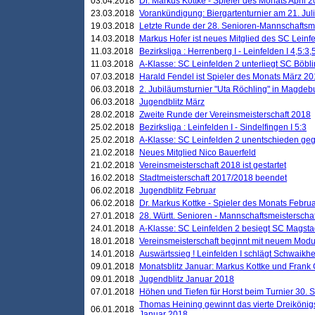
03.04.2018
Dr. Markus Kottke - Spieler des Monats April 
23.03.2018
Vorankündigung: Biergartenturnier am 21. Jul
19.03.2018
Letzte Runde der 28. Senioren-Mannschaftsme
14.03.2018
Markus Hofer ist neues Mitglied des SC Leinf
11.03.2018
Bezirksliga : Herrenberg I - Leinfelden I 4,5:3,
11.03.2018
A-Klasse: SC Leinfelden 2 unterliegt SC Böbli
07.03.2018
Harald Fendel ist Spieler des Monats März 2
06.03.2018
2. Jubiläumsturnier "Uta Röchling" in Magdebu
06.03.2018
Jugendblitz März
28.02.2018
Zweite Runde der Vereinsmeisterschaft 2018
25.02.2018
Bezirksliga : Leinfelden I - Sindelfingen I 5:3
25.02.2018
A-Klasse: SC Leinfelden 2 unentschieden geg
21.02.2018
Neues Mitglied Nico Bauerfeld
21.02.2018
Vereinsmeisterschaft 2018 ist gestartet
16.02.2018
Stadtmeisterschaft 2017/2018 beendet
06.02.2018
Jugendblitz Februar
06.02.2018
Dr. Markus Kottke - Spieler des Monats Febru
27.01.2018
28. Württ. Senioren - Mannschaftsmeisterscha
24.01.2018
A-Klasse: SC Leinfelden 2 besiegt SC Magstadt
18.01.2018
Vereinsmeisterschaft beginnt mit neuem Mod
14.01.2018
Auswärtssieg ! Leinfelden I schlägt Schwaikhei
09.01.2018
Monatsblitz Januar: Markus Kottke und Frank
09.01.2018
Jugendblitz Januar 2018
07.01.2018
Höhen und Tiefen für Horst beim Turnier 30. 
Thomas Heining gewinnt das vierte Dreikönigs
06.01.2018
Januar 2018