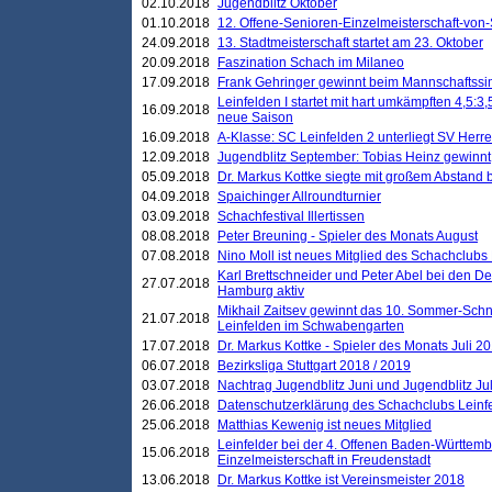
02.10.2018
Jugendblitz Oktober
01.10.2018
12. Offene-Senioren-Einzelmeisterschaft-von
24.09.2018
13. Stadtmeisterschaft startet am 23. Oktober
20.09.2018
Faszination Schach im Milaneo
17.09.2018
Frank Gehringer gewinnt beim Mannschaftssi
Leinfelden I startet mit hart umkämpften 4,5:
16.09.2018
neue Saison
16.09.2018
A-Klasse: SC Leinfelden 2 unterliegt SV Herre
12.09.2018
Jugendblitz September: Tobias Heinz gewinnt
05.09.2018
Dr. Markus Kottke siegte mit großem Abstand 
04.09.2018
Spaichinger Allroundturnier
03.09.2018
Schachfestival Illertissen
08.08.2018
Peter Breuning - Spieler des Monats August
07.08.2018
Nino Moll ist neues Mitglied des Schachclubs
Karl Brettschneider und Peter Abel bei den D
27.07.2018
Hamburg aktiv
Mikhail Zaitsev gewinnt das 10. Sommer-Schn
21.07.2018
Leinfelden im Schwabengarten
17.07.2018
Dr. Markus Kottke - Spieler des Monats Juli 2
06.07.2018
Bezirksliga Stuttgart 2018 / 2019
03.07.2018
Nachtrag Jugendblitz Juni und Jugendblitz Jul
26.06.2018
Datenschutzerklärung des Schachclubs Lein
25.06.2018
Matthias Kewenig ist neues Mitglied
Leinfelder bei der 4. Offenen Baden-Württem
15.06.2018
Einzelmeisterschaft in Freudenstadt
13.06.2018
Dr. Markus Kottke ist Vereinsmeister 2018