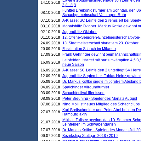
Erwartete Auswärtsniederlage von Leinfelden 
14.10.2018
2,5 : 5,5
Fünftes Dreikönigsturnier am Sonntag, den 0
08.10.2018
Schachgemeinschaft Vaihingen-Rohr
07.10.2018
A-Klasse: SC Leinfelden 2 remisiert bei Spie
03.10.2018
Monatsblitz Oktober: Markus Kottke gewinnt mi
02.10.2018
Jugendblitz Oktober
01.10.2018
12. Offene-Senioren-Einzelmeisterschaft-von
24.09.2018
13. Stadtmeisterschaft startet am 23. Oktober
20.09.2018
Faszination Schach im Milaneo
17.09.2018
Frank Gehringer gewinnt beim Mannschaftssi
Leinfelden I startet mit hart umkämpften 4,5:
16.09.2018
neue Saison
16.09.2018
A-Klasse: SC Leinfelden 2 unterliegt SV Herre
12.09.2018
Jugendblitz September: Tobias Heinz gewinnt
05.09.2018
Dr. Markus Kottke siegte mit großem Abstand 
04.09.2018
Spaichinger Allroundturnier
03.09.2018
Schachfestival Illertissen
08.08.2018
Peter Breuning - Spieler des Monats August
07.08.2018
Nino Moll ist neues Mitglied des Schachclubs
Karl Brettschneider und Peter Abel bei den D
27.07.2018
Hamburg aktiv
Mikhail Zaitsev gewinnt das 10. Sommer-Schn
21.07.2018
Leinfelden im Schwabengarten
17.07.2018
Dr. Markus Kottke - Spieler des Monats Juli 2
06.07.2018
Bezirksliga Stuttgart 2018 / 2019