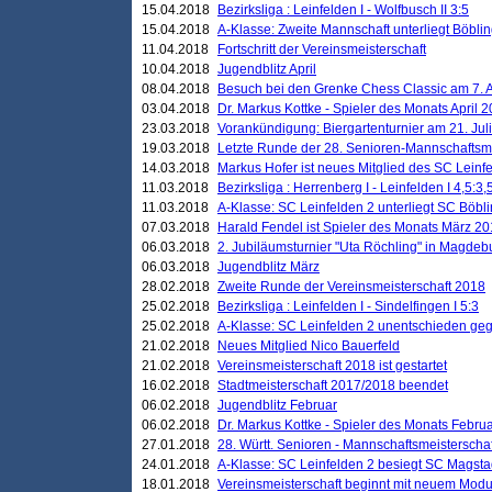
15.04.2018
Bezirksliga : Leinfelden I - Wolfbusch II 3:5
15.04.2018
A-Klasse: Zweite Mannschaft unterliegt Böblin
11.04.2018
Fortschritt der Vereinsmeisterschaft
10.04.2018
Jugendblitz April
08.04.2018
Besuch bei den Grenke Chess Classic am 7. A
03.04.2018
Dr. Markus Kottke - Spieler des Monats April 
23.03.2018
Vorankündigung: Biergartenturnier am 21. Jul
19.03.2018
Letzte Runde der 28. Senioren-Mannschaftsme
14.03.2018
Markus Hofer ist neues Mitglied des SC Leinf
11.03.2018
Bezirksliga : Herrenberg I - Leinfelden I 4,5:3,
11.03.2018
A-Klasse: SC Leinfelden 2 unterliegt SC Böbli
07.03.2018
Harald Fendel ist Spieler des Monats März 2
06.03.2018
2. Jubiläumsturnier "Uta Röchling" in Magdebu
06.03.2018
Jugendblitz März
28.02.2018
Zweite Runde der Vereinsmeisterschaft 2018
25.02.2018
Bezirksliga : Leinfelden I - Sindelfingen I 5:3
25.02.2018
A-Klasse: SC Leinfelden 2 unentschieden geg
21.02.2018
Neues Mitglied Nico Bauerfeld
21.02.2018
Vereinsmeisterschaft 2018 ist gestartet
16.02.2018
Stadtmeisterschaft 2017/2018 beendet
06.02.2018
Jugendblitz Februar
06.02.2018
Dr. Markus Kottke - Spieler des Monats Febru
27.01.2018
28. Württ. Senioren - Mannschaftsmeisterscha
24.01.2018
A-Klasse: SC Leinfelden 2 besiegt SC Magstadt
18.01.2018
Vereinsmeisterschaft beginnt mit neuem Mod