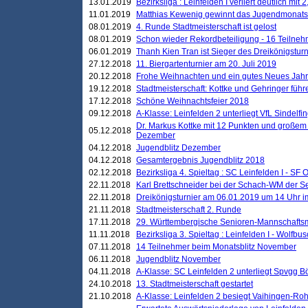
13.01.2019
Bezirksliga : Leinfelden I verliert deutlich mit 
11.01.2019
Matthias Kewenig gewinnt das Jugendmonatsbl
08.01.2019
4. Runde Stadtmeisterschaft ist gelost
08.01.2019
Schon wieder Rekordbeteiligung - 16 Teilneh
06.01.2019
Thanh Kien Tran ist Sieger des Dreikönigstur
27.12.2018
11. Biergartenturnier am 20. Juli 2019
20.12.2018
Frohe Weihnachten und ein gutes Neues Jah
19.12.2018
Stadtmeisterschaft: Kottke und Gehringer führ
17.12.2018
Schöne Weihnachtsfeier 2018
09.12.2018
A-Klasse: Leinfelden 2 unterliegt VfL Sindelfin
Dr. Markus Kottke mit 12 Punkten und großem
05.12.2018
Dezember
04.12.2018
Jugendblitz Dezember
04.12.2018
Gesamtergebnis Jugendblitz 2018
02.12.2018
Bezirksliga 4. Spieltag : SC Leinfelden I - SF O
22.11.2018
Karl Brettschneider bei der Schach-WM der S
22.11.2018
Dreikönigsturnier am 06.01.2019 um 14 Uhr im 
21.11.2018
Stadtmeisterschaft 2. Runde
17.11.2018
29. Württembergische Senioren-Mannschaftsm
11.11.2018
Bezirksliga 3. Spieltag : Leinfelden I - Wolfbusch
07.11.2018
14 Teilnehmer beim Monatsblitz November
06.11.2018
Jugendblitz November
04.11.2018
A-Klasse: SC Leinfelden 2 unterliegt Spvgg Bö
24.10.2018
13. Stadtmeisterschaft gestartet
21.10.2018
A-Klasse: Leinfelden 2 besiegt Vaihingen-Rohr 