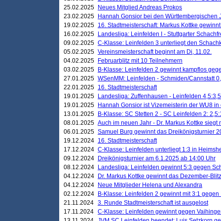
25.02.2025
Neues Mitglied Andreas Prokos
23.02.2025
Hannah Gonsior bei den Württembergischen 
19.02.2025
16. Stadtmeisterschaft: Markus Kottke gewinnt 
16.02.2025
Landesliga: Leinfelden I - Stuttgarter Schachfr
09.02.2025
C-Klasse: Leinfelden 3 unterliegt den Schach
05.02.2025
Vereinsmeisterschaft beginnt am Di, 11.02.
04.02.2025
Februarblitz mit 10 Teilnehmern
03.02.2025
B-Klasse: Leinfelden 2 gewinnt kampflos ge
27.01.2025
WSenMM: Leinfelden - Schmiden/Cannstatt 0,
22.01.2025
16. Stadtmeisterschaft
19.01.2025
Landesliga: Zuffenhausen - Leinfelden 4,5:3,5
19.01.2025
Hannah Gonsior ist Vizemeisterin der WU8 i
13.01.2025
B-Klasse: SC Stetten 2 - SC Leinfelden 2: 2,5:
08.01.2025
Auch im neuen Jahr - Dr. Markus Kottke siegt 
06.01.2025
Samuel Burg gewinnt das Dreikönigsturnier 
19.12.2024
16. Stadtmeisterschaft
17.12.2024
C-Klasse: Leinfelden unterliegt 1:3 in Heimsh
09.12.2024
Dreikönigsturnier am 6.1.2025 ab 14:00 Uhr
08.12.2024
Landesliga: Leinfelden gewinnt 5:3 gegen Sc
04.12.2024
Dr. Markus Kottke gewinnt das Dezember-Blitz
04.12.2024
Neue Mitglieder Helena und Alexandra
02.12.2024
B-Klasse: Leinfelden 2 gewinnt mit 3:1 gegen
21.11.2024
3. Runde Stadtmeisterschaft ist ausgelost
17.11.2024
C-Klasse: Leinfelden gewinnt gegen Vaihinge
13.11.2024
JVM SC Leinfelden beendet: Luis Setzkorn ge