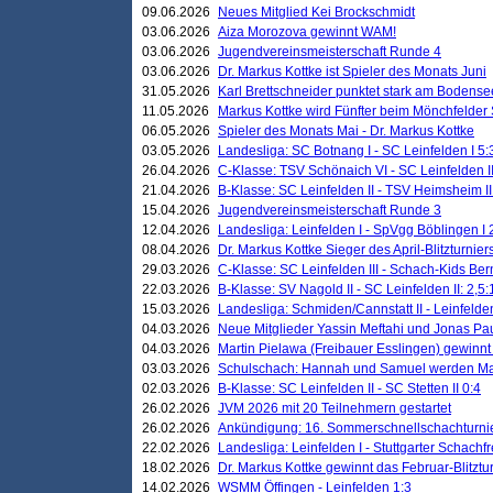
09.06.2026
Neues Mitglied Kei Brockschmidt
03.06.2026
Aiza Morozova gewinnt WAM!
03.06.2026
Jugendvereinsmeisterschaft Runde 4
03.06.2026
Dr. Markus Kottke ist Spieler des Monats Juni
31.05.2026
Karl Brettschneider punktet stark am Bodense
11.05.2026
Markus Kottke wird Fünfter beim Mönchfelder
06.05.2026
Spieler des Monats Mai - Dr. Markus Kottke
03.05.2026
Landesliga: SC Botnang I - SC Leinfelden I 5:
26.04.2026
C-Klasse: TSV Schönaich VI - SC Leinfelden II
21.04.2026
B-Klasse: SC Leinfelden II - TSV Heimsheim II
15.04.2026
Jugendvereinsmeisterschaft Runde 3
12.04.2026
Landesliga: Leinfelden I - SpVgg Böblingen I 
08.04.2026
Dr. Markus Kottke Sieger des April-Blitzturnier
29.03.2026
C-Klasse: SC Leinfelden III - Schach-Kids Ber
22.03.2026
B-Klasse: SV Nagold II - SC Leinfelden II: 2,5:
15.03.2026
Landesliga: Schmiden/Cannstatt II - Leinfelden
04.03.2026
Neue Mitglieder Yassin Meftahi und Jonas Pa
04.03.2026
Martin Pielawa (Freibauer Esslingen) gewinnt 
03.03.2026
Schulschach: Hannah und Samuel werden Ma
02.03.2026
B-Klasse: SC Leinfelden II - SC Stetten II 0:4
26.02.2026
JVM 2026 mit 20 Teilnehmern gestartet
26.02.2026
Ankündigung: 16. Sommerschnellschachturnie
22.02.2026
Landesliga: Leinfelden I - Stuttgarter Schachfr
18.02.2026
Dr. Markus Kottke gewinnt das Februar-Blitztu
14.02.2026
WSMM Öffingen - Leinfelden 1:3