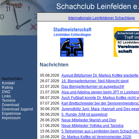
Internationale Leinfeldener Schachtage
Nachrichten
05.08.2026
August Blitzturnier Dr. Markus Kottke wackel
Nachrichten
26.07.2026
16. Biergartenturnier: Neil Albrecht siegt
Kontakt
22.07.2026
Das Biergartenturnier ist ausgebucht!
Rating
DWZ
21.07.2026
Aiza und Adelina siegen beim JPT in Leiphei
Links
08.07.2026
Auch Fußball konnte Dr. Markus Kottke nicht
Termine
07.07.2026
Karl Brettschneider bei der Seniorenmeister
Download
30.06.2026
Jugendblitz Juni: Mara, Hannah und Dev gew
Download Jugend
Ergebnisse
30.06.2026
5. Runde JVM ist ausgelost
Impressum
26.06.2026
Neue Mitglieder Marish und Dev
17.06.2026
Neue Mitglieder Yothika und Tanisha
15.06.2026
5 Teilnehmer aus Leinfelden beim Schach im 
10.06.2026
Dr. Markus Kottke ist Vereinsmeister 2026