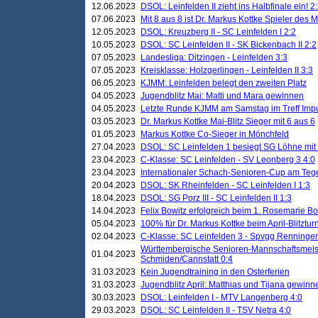
12.06.2023
DSOL: Leinfelden II zieht ins Halbfinale ein! 2
07.06.2023
Mit 8 aus 8 ist Dr. Markus Kottke Spieler des 
12.05.2023
DSOL: Kreuzberg II - SC Leinfelden I 2:2
10.05.2023
DSOL: SC Leinfelden II - SK Bickenbach II 2:2
07.05.2023
Landesliga: Ditzingen - Leinfelden 3:3
07.05.2023
Kreisklasse: Holzgerlingen - Leinfelden II 3:3
06.05.2023
KJMM: Leinfelden belegt den zweiten Platz
04.05.2023
Jugendblitz Mai: Matti und Mara gewinnen
04.05.2023
Letzte Runde KJMM am Samstag im Treff Imp
03.05.2023
Dr. Markus Kottke Mai-Blitz Sieger mit 6 aus 6
01.05.2023
Markus Kottke Co-Sieger in Mönchfeld
27.04.2023
DSOL: SC Leinfelden 1 besiegt SG Löhne mit 
23.04.2023
C-Klasse: SC Leinfelden - SV Leonberg 3 4:0
23.04.2023
Internationaler Schach-Senioren-Cup am Te
20.04.2023
DSOL: SK Rheinfelden - SC Leinfelden I 1:3
18.04.2023
DSOL: SG Porz III - SC Leinfelden II 1:3
14.04.2023
Felix Bowitz erfolgreich beim 1. Rosemarie B
05.04.2023
100% für Dr. Markus Kottke beim April-Blitztur
02.04.2023
C-Klasse: SC Leinfelden 3 - Spvgg Renningen
Württembergische Senioren-Mannschaftsmeist
01.04.2023
Schmiden/Cannstatt 0:4
31.03.2023
Kein Jugendtraining in den Osterferien
31.03.2023
Jugendblitz April: Matthias und Tijana gewinn
30.03.2023
DSOL: Leinfelden I - MTV Langenberg 4:0
29.03.2023
DSOL: SC Leinfelden II - TSV Netra 4:0