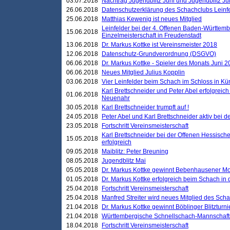
03.07.2018
Nachtrag Jugendblitz Juni und Jugendblitz Jul
26.06.2018
Datenschutzerklärung des Schachclubs Lein
25.06.2018
Matthias Kewenig ist neues Mitglied
Leinfelder bei der 4. Offenen Baden-Württem
15.06.2018
Einzelmeisterschaft in Freudenstadt
13.06.2018
Dr. Markus Kottke ist Vereinsmeister 2018
12.06.2018
Datenschutz-Grundverordnung (DSGVO)
06.06.2018
Dr. Markus Kottke - Spieler des Monats Juni 
06.06.2018
Neues Mitglied Julius Kopplin
03.06.2018
Vier Leinfelder beim Schach im Schloss in K
Karl Brettschneider und Peter Abel erfolgreic
01.06.2018
Neuenahr
30.05.2018
Karl Brettschneider trumpft auf !
24.05.2018
Peter Abel und Karl Brettschneider aktiv bei
23.05.2018
Fortschritt Vereinsmeisterschaft
Karl Brettschneider bei der Offenen Hessisch
15.05.2018
erfolgreich
09.05.2018
Maiblitz: Peter Breuning
08.05.2018
Jugendblitz Mai
05.05.2018
Dr. Markus Kottke gewinnt Bebenhausener Mo
01.05.2018
Dr. Markus Kottke erfolgreich beim Schach in
25.04.2018
Fortschritt Vereinsmeisterschaft
25.04.2018
Manfred Streiter wird neues Mitglied des Sch
21.04.2018
Dr. Markus Kottke gewinnt Böblinger Blitzturni
21.04.2018
Württembergische Schnellschach-Mannschafts
18.04.2018
Fortschritt Vereinsmeisterschaft