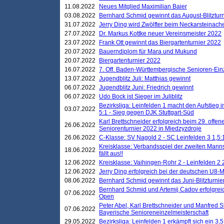
11.08.2022
Neues Mitglied Maximilian Baier
03.08.2022
Bernhard Schmid gewinnt das August-Blitzturn
31.07.2022
Jerry Ding wird Zwölfter beim Neckarsteinac
27.07.2022
Dr. Markus Kottke neuer Vereinsmeister 2022
23.07.2022
Frank Ott gewinnt das Biergartenturnier 2022
20.07.2022
Bauerndiplom für Mara und Mukund
20.07.2022
Biergartenturnier 2022
16.07.2022
7. Off. Baden-Württembergische Senioren-Ein
13.07.2022
Jugendblitz Juli: Matthias gewinnt
06.07.2022
Jugendblitz Juni: Friedrich gewinnt
06.07.2022
Udo Bock ist Sieger im Juliblitz
Bezirksliga: Leinfelden 1 macht den Aufstieg i
03.07.2022
5:1 - Sieg gegen DJK Stuttgart-Süd
Karl Brettschneider erfolgreich beim 29. off
26.06.2022
Seniorenturnier 2022 in Miedzyzdroje
26.06.2022
C-Klasse: SV Nagold 2 - SC Leinfelden 3 1,5:
Kreisklasse: Verbandsspiel der zweiten Manns
18.06.2022
fällt aus!!
12.06.2022
Kreisklasse: Vaihingen-Rohr 2 - Leinfelden 2 
12.06.2022
Jerry Ding erfolgreich bei der deutschen U8-M
08.06.2022
Bernhard Schmid gewinnt das Juni-Blitzturnie
Bernhard Schmid und Artemij Cadov erfolgreic
07.06.2022
Open
Peter Abel, Karl Brettschneider und Manfred St
07.06.2022
Bayerische Senioreneinzelmeisterschaft
29.05.2022
Bezirksliga: Leinfelden 1 erkämpft sich ein 3,