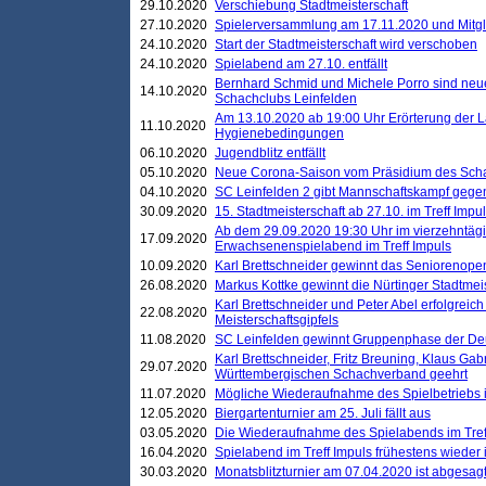
29.10.2020
Verschiebung Stadtmeisterschaft
27.10.2020
Spielerversammlung am 17.11.2020 und Mitg
24.10.2020
Start der Stadtmeisterschaft wird verschoben
24.10.2020
Spielabend am 27.10. entfällt
Bernhard Schmid und Michele Porro sind neu
14.10.2020
Schachclubs Leinfelden
Am 13.10.2020 ab 19:00 Uhr Erörterung der L
11.10.2020
Hygienebedingungen
06.10.2020
Jugendblitz entfällt
05.10.2020
Neue Corona-Saison vom Präsidium des Sch
04.10.2020
SC Leinfelden 2 gibt Mannschaftskampf gege
30.09.2020
15. Stadtmeisterschaft ab 27.10. im Treff Impu
Ab dem 29.09.2020 19:30 Uhr im vierzehntäg
17.09.2020
Erwachsenenspielabend im Treff Impuls
10.09.2020
Karl Brettschneider gewinnt das Seniorenopen
26.08.2020
Markus Kottke gewinnt die Nürtinger Stadtmei
Karl Brettschneider und Peter Abel erfolgreic
22.08.2020
Meisterschaftsgipfels
11.08.2020
SC Leinfelden gewinnt Gruppenphase der De
Karl Brettschneider, Fritz Breuning, Klaus Gab
29.07.2020
Württembergischen Schachverband geehrt
11.07.2020
Mögliche Wiederaufnahme des Spielbetriebs
12.05.2020
Biergartenturnier am 25. Juli fällt aus
03.05.2020
Die Wiederaufnahme des Spielabends im Treff
16.04.2020
Spielabend im Treff Impuls frühestens wieder
30.03.2020
Monatsblitzturnier am 07.04.2020 ist abgesag