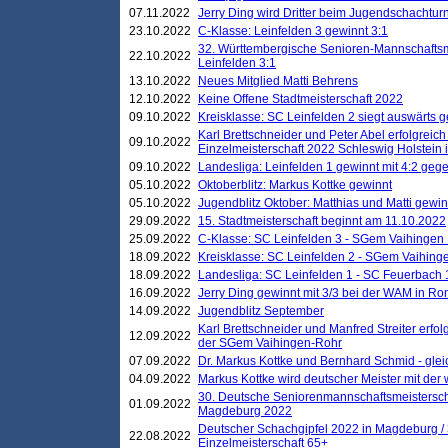
07.11.2022
Jerry Ding wird Dritter beim Jugendschachturn
23.10.2022
C-Klasse: Leinfelden 3 gewinnt 3:1
32. Württembergische Senioren-Mannschaftsm
22.10.2022
Leinfelden 3:1
13.10.2022
Neues Mitglied Matti Behrens
12.10.2022
Keine Offene Stadtmeisterschaft 2022
09.10.2022
Kreisklasse: SC Leinfelden 2 siegt auswärts g
Karl Brettschneider und Peter Abel erfolgreic
09.10.2022
Einzelmeisterschaft 2022 Schleswig Holstein 
09.10.2022
Landesliga: Leinfelden 1 gewinnt mit 4:2 geg
05.10.2022
Oktoberblitz: Markus Kottke gewinnt
05.10.2022
Jugendblitz Oktober: Matthias und Matti gewi
29.09.2022
15. Stadtmeisterschaft beginnt am 11.10.2022
25.09.2022
C-Klasse: SC Leinfelden 3 - SGem Vaihingen 
18.09.2022
Kreisklasse: SC Leinfelden 2 - SGem Vaihinge
18.09.2022
Landesliga: SC Leinfelden 1 - SC Feuerbach 
16.09.2022
Jerry Ding gewinnt mit 3/3 bei der WAM in 
14.09.2022
Jugendblitz September
Karl Brettschneider und Manfred Streiter erfo
12.09.2022
der SGem Vaihingen-Rohr
07.09.2022
Dr. Markus Kottke und Bernhard Schmid - glei
04.09.2022
Markus Kottke wird deutscher Meister mit de
30. Deutsche Seniorenmannschaftsmeistersch
01.09.2022
Magdeburg 2022
Deutscher Schachgipfel 2022 in Magdeburg /
22.08.2022
Einzelmeisterschaft 65+