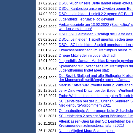
17.02.2022
DSOL: Auch unsere Dritte landet einen 4:0-Ka
16.02.2022
DSOL: Kantersieg unserer Zweiten gegen Ber
14.02.2022
DSOL: Leinfelden 1 spielt 2:2 gegen SG Bad 
09.02.2022
Jugendblitz Februar: Nico gewinnt
Verbandsspiele am 13.02.2022 (Bezirksliga) 
03.02.2022
werden verschoben!
03.02.2022
DSOL; SC Leinfelden 2 schlägt die Gäste des
03.02.2022
DSOL: Leinfelden 1 spielt unentschieden gege
02.02.2022
DSOL; SC Leinfelden 3 spielt unentschieden
31.01.2022
Erwachsenenschach im Treff Impuls bleibt im
19.01.2022
2 neue Mitglieder im Jugendschach
12.01.2022
Jugendblitz Januar: Matthias Kewenig gewinn
Spielabend für Erwachsene im Treff Impuls ru
10.01.2022
Jugendtraining findet aber statt
Der Bezirk Stuttgart und alle Stuttgarter Krei
06.01.2022
der Mannschaftswettkämpfe auch im Januar
27.12.2021
Markus Kottke wird Zweiter beim 2. Wittelsb
25.12.2021
Jerry Ding wird Dritter bei der Baden-Württem
22.12.2021
Frohe Weihnachten und einen guten Rutsch i
SC Leinfelden bei der 21. Offenen Senioren S
12.12.2021
Mecklenburg-Vorpommern 2021
06.12.2021
Coronabedingte Änderungen beim Schachclub 
28.11.2021
SC Leinfelden 2 besiegt Spvgg Böblingen 2 mi
Altersklassen-Sieg für den SC Leinfelden bei
26.11.2021
Kreisjugendeinzelmeisterschaften 2021!
26.11.2021
Neues Mitglied Mara Scannapieco