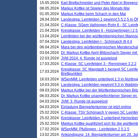
15.05.2024
Karl Brettschneider und Peter Abel in Bregenz
08.05.2024
Markus Kottke ist Spieler des Monats Mai
01.05.2024
Markus Kottke beim Schach in den Mai
28.04.2024
Landesliga: Leinfelden 1 gewinnt 5,5:2,5 in Ö
21.04.2024
C-Klasse: SGem Vaihingen-Rohr 6 - SC Leinfe
21.04.2024
Kreisklasse: Leinfelden II - Holzgerlingen I 2,5
13.04.2024
Leinfelden bei der württembergischen Mannsc
07.04.2024
Landesliga: Leinfelden I - Schönaich III 4:4
06.04.2024
Mara bei den württembergischen Meisterscha
03.04.2024
Dr. Markus Kottke April-Blitzschach-Sieger mit
22.03.2024
JVM 2024: 4. Runde ist ausgelost
17.03.2024
C-Klasse: SC Leinfelden 3 - Renningen 3 2:2
Kreisklasse: SC Magstadt 1 besiegt SC Leinfe
17.03.2024
Brettpunkten
16.03.2024
WSenMM: Leinfelden unterliegt 1:3 in Nürting
10.03.2024
Landesliga: Leinfelden gewinnt 5:3 in Waibli
09.03.2024
Markus Kottke bei der Württembergischen Blit
06.03.2024
Dr. Markus Kottke unangefochtener Sieger im M
04.03.2024
JVM: 3. Runde ist ausgelost
04.03.2024
Einladung Biergartenturnier ist jetzt online
25.02.2024
C-Klasse: TSV Schönaich V gegen SC Leinfelde
25.02.2024
Kreisklasse: Leinfelden 2 unterliegt Herrenber
25.02.2024
Markus Kottke qualifiziert sich für die württem
17.02.2024
WSenMM: Pfullingen - Leinfelden 2,5:1,5
13.02.2024
Ankündigung: 14. Biergartenturnier am 20. Ju