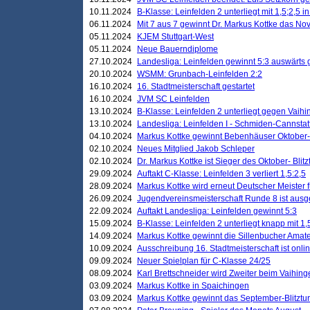
10.11.2024
B-Klasse: Leinfelden 2 unterliegt mit 1,5;2,5 
06.11.2024
Mit 7 aus 7 gewinnt Dr. Markus Kottke das Nov
05.11.2024
KJEM Stuttgart-West
05.11.2024
Neue Bauerndiplome
27.10.2024
Landesliga: Leinfelden gewinnt 5:3 auswärts
20.10.2024
WSMM: Grunbach-Leinfelden 2:2
16.10.2024
16. Stadtmeisterschaft gestartet
16.10.2024
JVM SC Leinfelden
13.10.2024
B-Klasse: Leinfelden 2 unterliegt gegen Vaihi
13.10.2024
Landesliga: Leinfelden I - Schmiden-Cannstatt 
04.10.2024
Markus Kottke gewinnt Bebenhäuser Oktober-B
02.10.2024
Neues Mitglied Jakob Schleper
02.10.2024
Dr. Markus Kottke ist Sieger des Oktober- Blitz
29.09.2024
Auftakt C-Klasse: Leinfelden 3 verliert 1,5:2,5
28.09.2024
Markus Kottke wird erneut Deutscher Meister 
26.09.2024
Jugendvereinsmeisterschaft Runde 8 ist ausg
22.09.2024
Auftakt Landesliga: Leinfelden gewinnt 5:3
15.09.2024
B-Klasse: Leinfelden 2 unterliegt knapp mit 1,
14.09.2024
Markus Kottke gewinnt die Sillenbucher Amate
10.09.2024
Ausschreibung 16. Stadtmeisterschaft ist onli
09.09.2024
Neuer Spielplan für C-Klasse 24/25
08.09.2024
Karl Brettschneider wird Zweiter beim Vaihing
03.09.2024
Markus Kottke in Spaichingen
03.09.2024
Markus Kottke gewinnt das September-Blitztur