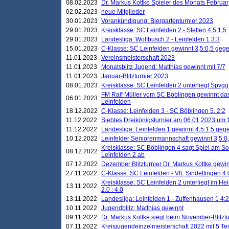
08.02.2023
Dr. Markus Kottke Spieler des Monats Februar
02.02.2023
neue Mitglieder
30.01.2023
Vorankündigung: Biergartenturnier 2023
29.01.2023
Kreisklasse: SC Leinfelden 2 - Stetten 4,5:1,5
29.01.2023
Landesliga: Wolfbusch 2 - Leinfelden 1 3:3
15.01.2023
C-Klasse: SC Leinfelden gewinnt 3,5:0,5 geg
11.01.2023
Vereinsmeisterschaft 2023
11.01.2023
Monatsblitz Jugend: Matthias gewinnt mit 7/7
11.01.2023
Januar-Blitzturnier 2023
08.01.2023
Kreisklasse: SC Leinfelden 2 unterliegt Spvg
FM Ralf Müller vom SC Böblingen gewinnt das 
06.01.2023
Leinfelden
18.12.2022
C-Klasse: Leinfelden 3 - SC Böblingen 5. 2:2
11.12.2022
Siebtes Dreikönigsturnier am 06.01.2023 um 1
11.12.2022
Landesliga: Leinfelden 1 gewinnt 4,5:1,5 ge
10.12.2022
Leinfelder Seniorenmannschaft gewinnt 3,5:
Kreisklasse: SC Böblingen 4 sagt Spiel am S
08.12.2022
Leinfelden 2 ab
07.12.2022
Dezember Blitzturnier Dr. Markus Kottke gewin
27.11.2022
C-Klasse: SC Leinfelden - VfL Sindelfingen 4 
Kreisklasse: SC Leinfelden 2 unterliegt im H
13.11.2022
2.0 : 4.0
13.11.2022
Landesliga: Leinfelden 1 - Zuffenhausen 1 4:2
10.11.2022
Jugendblitz: Matthias gewinnt
09.11.2022
Dr. Markus Kottke siegt beim November-Blitztu
07.11.2022
Kreisjugendeinzelmeisterschaft 2022 mit 5 T