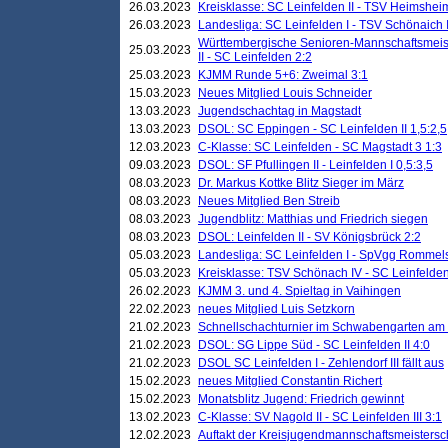
26.03.2023
Kreisklasse: SC Leinfelden II - TSV Heimsheim
26.03.2023
Landesliga: SC Leinfelden I - TSV Schönaich II
Württembergische Senioren-Mannschaftsmeiste
25.03.2023
II - SC Leinfelden 2:2
25.03.2023
KJMM Runde 5+6: Zweimal 3:1
15.03.2023
Neues Mitglied Louis Schneider
13.03.2023
Jugendschachtag in Magstadt
13.03.2023
DSOL: SC Eppingen - SC Leinfelden II 1,5:2,5
12.03.2023
C-Klasse: SC Leinfelden - SC Magstadt 3 1:3
09.03.2023
DSOL: SF Pfullingen II - Leinfelden I 0,5:3,5
08.03.2023
Dr. Markus Kottke Blitz Sieger im März
08.03.2023
Neues Mitglied Ben Streib
08.03.2023
Jugendblitz: Matthias und Friedrich siegen
08.03.2023
DSOL: Leinfelden II - SV Königsbrück 2:2
05.03.2023
Landesliga: SC Leinfelden I - SpVgg Rommels
05.03.2023
Kreisklasse: TSV Schönach IV - SC Leinfelden 
26.02.2023
KJMM 3. und 4. Spieltag in Vaihingen
22.02.2023
neues Mitglied Luis Setzkorn
21.02.2023
Schnellschachturnier im Schwabengarten am
21.02.2023
DSOL: SG Lippe Süd - SC Leinfelden II 4:0
21.02.2023
DSOL SC Leinfelden I - Zehlendorf III fällt aus
15.02.2023
neues Mitglied Constantin Richert
15.02.2023
Monatsblitz Jugend: Friedrich gewinnt
13.02.2023
C-Klasse: SV Nagold II - SC Leinfelden III 3:1
12.02.2023
Auftakt der Kreisjugendmannschaftsmeistersc