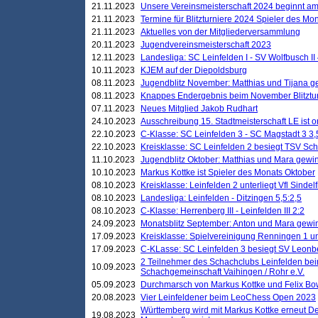
21.11.2023
Unsere Vereinsmeisterschaft 2024 beginnt am
21.11.2023
Termine für Blitzturniere 2024 Spieler des Mon
21.11.2023
Aktuelles von der Mitgliederversammlung
20.11.2023
Jugendvereinsmeisterschaft 2023
12.11.2023
Landesliga: SC Leinfelden I - SV Wolfbusch II 
10.11.2023
KJEM auf der Diepoldsburg
08.11.2023
Jugendblitz November: Matthias und Tijana 
08.11.2023
Knappes Endergebnis beim November Blitztur
07.11.2023
Neues Mitglied Jakob Rudhart
24.10.2023
Ausschreibung 15. Stadtmeisterschaft LE ist o
22.10.2023
C-Klasse: SC Leinfelden 3 - SC Magstadt 3 3,
22.10.2023
Kreisklasse: SC Leinfelden 2 besiegt TSV Schö
11.10.2023
Jugendblitz Oktober: Matthias und Mara gewi
10.10.2023
Markus Kottke ist Spieler des Monats Oktober
08.10.2023
Kreisklasse: Leinfelden 2 unterliegt Vfl Sindel
08.10.2023
Landesliga: Leinfelden - Ditzingen 5,5:2,5
08.10.2023
C-Klasse: Herrenberg III - Leinfelden III 2:2
24.09.2023
Monatsblitz September: Anton und Mara gew
17.09.2023
Kreisklasse: Spielvereinigung Renningen 1 unt
17.09.2023
C-KLasse: SC Leinfelden 3 besiegt SV Leonbe
2 Teilnehmer des Schachclubs Leinfelden bei
10.09.2023
Schachgemeinschaft Vaihingen / Rohr e.V.
05.09.2023
Durchmarsch von Markus Kottke und Felix Bow
20.08.2023
Vier Leinfeldener beim LeoChess Open 2023
Württemberg wird mit Markus Kottke erneut D
19.08.2023