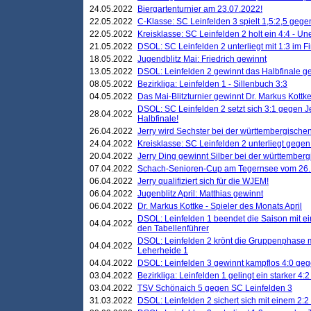
24.05.2022
Biergartenturnier am 23.07.2022!
22.05.2022
C-Klasse: SC Leinfelden 3 spielt 1,5:2,5 geg
22.05.2022
Kreisklasse: SC Leinfelden 2 holt ein 4:4 - 
21.05.2022
DSOL: SC Leinfelden 2 unterliegt mit 1:3 im F
18.05.2022
Jugendblitz Mai: Friedrich gewinnt
13.05.2022
DSOL: Leinfelden 2 gewinnt das Halbfinale geg
08.05.2022
Bezirkliga: Leinfelden 1 - Sillenbuch 3:3
04.05.2022
Das Mai-Blitzturnier gewinnt Dr. Markus Kottk
DSOL: SC Leinfelden 2 setzt sich 3:1 gegen J
28.04.2022
Halbfinale!
26.04.2022
Jerry wird Sechster bei der württembergische
24.04.2022
Kreisklasse: SC Leinfelden 2 unterliegt gege
20.04.2022
Jerry Ding gewinnt Silber bei der württemberg
07.04.2022
Schach-Senioren-Cup am Tegernsee vom 26. M
06.04.2022
Jerry qualifiziert sich für die WJEM!
06.04.2022
Jugenblitz April: Matthias gewinnt
06.04.2022
Dr. Markus Kottke - Spieler des Monats April
DSOL: Leinfelden 1 beendet die Saison mit e
04.04.2022
den Tabellenführer
DSOL: Leinfelden 2 krönt die Gruppenphase m
04.04.2022
Leherheide 1
04.04.2022
DSOL: Leinfelden 3 gewinnt kampflos 4:0 geg
03.04.2022
Bezirkliga: Leinfelden 1 gelingt ein starker 4
03.04.2022
TSV Schönaich 5 gegen SC Leinfelden 3
31.03.2022
DSOL: Leinfelden 2 sichert sich mit einem 2:2 d