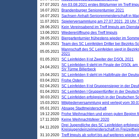
27.07.2021
Am 03.08.2021 erstes Blitzturnier im Treff Im
16.07.2021
Brandenburger Seniorenturnier 2021
16.07.2021
Sachsen-Anhalt-Seniorenmeisterschaft in M
11.07.2021
Spielerversammlung am 27.07.2021, 20 Uhr, T
28.06.2021
Kein Vereinsabend im Treff Impuls am Dienst
13.06.2021
Wiedereröffnung des Treff Impuls
28.05.2021
Biergartenturnier frühestens wieder im Somm
28.05.2021
Team des SC Leinfelden Dritter bei Bezirks-S
Mannschaft des SC Leinfelden siegt in Bezirks
05.05.2021
2021
01.05.2021
SC Leinfelden II ist Zweiter der DSOL 2021
SC Leinfelden II steht im Finale der DSOL am 
24.04.2021
SV Türme Billerbeck
15.04.2021
SC Leinfelden II steht im Halbfinale der Deu
03.04.2021
Frohe Ostern
02.04.2021
SC Leinfelden II ist Gruppensieger in der De
01.04.2021
SC Leinfelden I Gruppenfünfter in der Deuts
30.03.2021
SC Leinfelden erfolgreich in der Deutschen 
15.03.2021
Mitgliederversammlung wird verlegt vom 30.0
05.01.2021
Absage Stadtmeisterschaft
19.12.2020
Frohe Weihnachten und einen guten Beginn f
17.11.2020
Keine Weihnachtsfeier 2020
Drei Jugendliche des SC Leinfelden erfolgreic
04.11.2020
Kreisjugendeinzelmeisterschaft im Freizeithe
31.10.2020
Treff Impuls ab sofort bis auf weiteres wieder