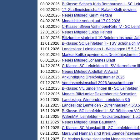
08.02.2026
B-Klasse: Schach-Kids Bernhausen I - SC Leinf
06.02.2026
17. Stadtmeisterschaft: Rafael Kloth gewinnt
06.02.2026
Neues Mitglied Karim Meftahi
04.02.2026
Monatsblitz verlegt auf 17.02.2026
01.02.2026
C-Klasse: SGem Vaihingen/Rohr IV - SC Leinfel
22.01.2026
Neues Mitglied Lukas Heintel
14.01.2026
Blitzturnier startet mit 10 Spielern ins neue J
11.01.2026
B-Klasse: SC Leinfelden II - TSV Schönaich IV
11.01.2026
Landesliga: Leinfelden I - Waiblingen I 5,5:2,5
06.01.2026
Markus Kottke gewinnt das Dreikönigsturnier
06.01.2026
Neues Mitglied Johannes Bladt
14.12.2025
C-Klasse: SC Leinfelden III - SV Herrenberg III
10.12.2025
Neues Mitglied Abdullah Al Awad
08.12.2025
Ankündigung Dreikönigsturnier 2026
07.12.2025
Vereinsmeisterschaft 2026 Ausschreibung
07.12.2025
B-Klasse: VfL Sindelfingen III - SC Leinfelden I
03.12.2025
Monats-Blitzturnier Dezember mit Sensation
30.11.2025
Landesliga: Winnenden - Leinfelden 3:5
16.11.2025
Landesliga: Leinfelden - Zuffenhausen 4,5:3,5
16.11.2025
B-Klasse: SC Leinfelden II - SC Böblingen V 0
15.11.2025
WSenMM: Leinfelden - Neckartenzlingen 1,5:
11.11.2025
Neues Mitglied Kilian Baumann
10.11.2025
C-Klasse: SC Magstadt III - SC Leinfelden III 4
09.11.2025
Mara und Hannah sind Kreisjugendeinzelmei
05.11.2025
Dr. Markus Kottke siegt beim Monatsblitzturn