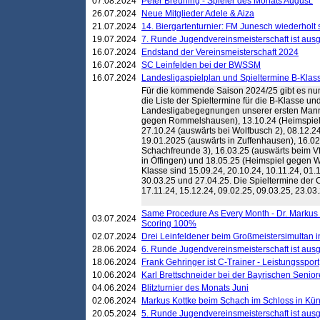
07.08.2024
Peter Breuning - Spieler des Monats August.
26.07.2024
Neue Mitglieder Adele & Aiza
21.07.2024
14. Biergartenturnier: FM Junesch wiederholt
19.07.2024
7. Runde Jugendvereinsmeisterschaft ist ausg
16.07.2024
Endstand der Vereinsmeisterschaft 2024
16.07.2024
SC Leinfelden bei der BWSSM
16.07.2024
Landesligaspielplan und Spieltermine B-Kla
Für die kommende Saison 2024/25 gibt es nu
die Liste der Spieltermine für die B-Klasse und
Landesligabegegnungen unserer ersten Manns
gegen Rommelshausen), 13.10.24 (Heimspiel
27.10.24 (auswärts bei Wolfbusch 2), 08.12.2
19.01.2025 (auswärts in Zuffenhausen), 16.02
Schachfreunde 3), 16.03.25 (auswärts beim Vf
in Öffingen) und 18.05.25 (Heimspiel gegen W
Klasse sind 15.09.24, 20.10.24, 10.11.24, 01.1
30.03.25 und 27.04.25. Die Spieltermine der 
17.11.24, 15.12.24, 09.02.25, 09.03.25, 23.03
Same Procedure As Every Month - Dr. Markus 
03.07.2024
Scoring 100%
02.07.2024
Drei Leinfeldener beim Großmeistersimultan 
28.06.2024
6. Runde Jugendvereinsmeisterschaft ist ausg
18.06.2024
Frank Gehringer ist C-Trainer - Leistungssport
10.06.2024
Karl Brettschneider bei der Bayrischen Senio
04.06.2024
Blitzturnier des Monats Juni
02.06.2024
Markus Kottke beim Schach im Schloss in Kü
20.05.2024
5. Runde Jugendvereinsmeisterschaft ist ausg