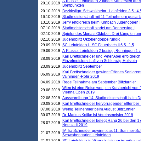
A-Klasse: Leinfelden 2 landet Kantersieg aus
20.10.2019
Brettpunkten
20.10.2019
Bezirksliga: Schwaikheim - Leinfelden 3,5 : 4,
16.10.2019
Stadtmeisterschaft mit 11 Teilnehmern gestart
13.10.2019
Jerry erfolgreich beim Kirnbach Jugendopen!
07.10.2019
Stadtmeisterschaft startet am Donnerstag !
02.10.2019
Spieler des Monats Oktober: Drei kämpfen um
02.10.2019
Jugendblitz Oktober doppelrundig
29.09.2019
SC Leinfelden I - SC Feuerbach II 6,5 . 1,5
29.09.2019
A-Klasse: Leinfelden 2 besiegt Renningen 1 z
Karl Brettschneider und Peter Abel erfolgreich
28.09.2019
Einzelmeisterschaft von Schleswig-Holstein
23.09.2019
Jugendblitz September
Karl Brettschneider gewinnt Offenes Seniore
06.09.2019
Vaihingen-Rohr 2019
04.09.2019
Rege Teilnahme am September Blitzturnier
Wien ist eine Reise wert, ein Kurzbericht von
29.08.2019
Vienna Open 2019
22.08.2019
Ausschreibung 14. Stadtmeisterschaft ist im
20.08.2019
Karl Brettschneider hervorragender Elfter bei
07.08.2019
Wenig Teilnehmer beim August Blitzturnier
30.07.2019
Dr. Markus Kottke ist Vereinsmeister 2019
Karl Brettschneider belegt Rang 26 bei den 1
28.07.2019
Neustadt 2019
IM Ilja Schneider gewinnt das 11. Sommer-Sch
21.07.2019
Schwabengarten Leinfelden
21.07.2019
SC Leinfelden ist Vizepokalsieger im württem