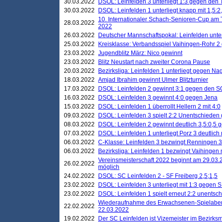
30.03.2022
DSOL: Leinfelden 3 unterliegt 1:3 gegen den 
30.03.2022
DSOL: Leinfelden 1 unterliegt knapp mit 1,5
10. Internationaler Schach-Senioren-Cup am T
28.03.2022
2022
26.03.2022
Deutscher Mannschaftspokal: Leinfelden unte
25.03.2022
Kreisklasse: Verbandsspiel Vaihingen-Rohr 2 
23.03.2022
Jugendblitz März: Nico gewinnt
23.03.2022
Blitz Neustart nach zweiter Corona Pause
20.03.2022
Bezirksliga: Leinfelden 1 unterliegt gegen Nag
18.03.2022
Amjad Ibrahim gewinnt Ulmer Blitzturnier
17.03.2022
DSOL: Leinfelden 2 gewinnt 3:1 gegen den 
16.03.2022
DSOL: Leinfelden 3 gewinnt 4:0 gegen Jena
15.03.2022
DSOL: Leinfelden 1 überrollt Hellern 2 mit 4:0
09.03.2022
DSOL: Leinfelden 3 spielt 2:2 Unentschieden
08.03.2022
DSOL: Leinfelden 2 gewinnt deutlich 3,5:0,5
07.03.2022
DSOL: Leinfelden 1 unterliegt Porz 3 deutlich 
06.03.2022
C-Klasse: Leinfelden 3 bezwingt Renningen 3 
06.03.2022
Bezirksliga: Leinfelden 1 bezwingt Vaihingen m
Vereinsmeisterschaft 2022 beginnt am 29.03.2
26.02.2022
möglich
24.02.2022
DSOL: SC Leinfelden 2 - SF Freiberg 2,5;1,5
23.02.2022
DSOL: Leinfelden 3 unterliegt mit 1:3 gegen S
23.02.2022
DSOL: Leinfelden 1 spielt erneut 2:2 unentsc
Wiederaufnahme des Erwachsenen-Spielabend
22.02.2022
22.03.2022
19.02.2022
Der SC Leinfelden ist Vizemeister im Bezirksm