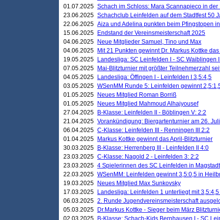
01.07.2025
Schach im Schloss: Mara Scannapieco in der
23.06.2025
Schachclub Leinfelden auf dem Stadtfest 50 
22.06.2025
Aiza und Adelina punkten beim Pfingstopen i
15.06.2025
Endstand der Vereinsmeisterschaft 2025
04.06.2025
Neue Mitglieder Samuel, Tino und Max
04.06.2025
Mit 21 Punkten gewinnt Dr. Markus Kottke das J
19.05.2025
Landesliga: SC Leinfelden I - SC Waiblingen I
07.05.2025
Mai-Blitzturnier mit größter Teilnehmerzahl se
04.05.2025
Landesliga: Öffingen I - Leinfelden I 3,5:4,5
03.05.2025
WSenMM Runde 5: Leinfelden gewinnt 2,5:1,
01.05.2025
Neues Mitglied Roman Borriß
01.05.2025
Neues Mitglied Mahmoud Alhajyousef
27.04.2025
B-Klasse: Leinfelden II - Böblingen V: 2:2
21.04.2025
Vorankündigung: Biergartenturnier am 26. Juli
06.04.2025
C-Klasse: Leinfelden III - Renningen III 2:2
01.04.2025
Markus Kottke gewinnt das April-Blitzturnier
30.03.2025
B-Klasse: Herrenberg III - Leinfelden II 4:0
23.03.2025
C-Klasse: Nagold 2 - Leinfelden 3: 2:2
23.03.2025
4 Spielerinnen des SC Leinfelden in Magstadt
22.03.2025
WSenMM: Leinfelden gewinnt 3,5:0,5 in Heilb
19.03.2025
Neues Mitglied Max Sunkovsky
17.03.2025
Landesliga: Leinfelden 1 unterliegt mit 3,5:4,5
06.03.2025
2. Runde Jugendvereinsmeisterschaft ausgel
05.03.2025
Dr.Markus Kottke - Sieger beim März Blitzturni
02.03.2025
B-Klasse: Schach-Kids Bernhausen I - SC Lein