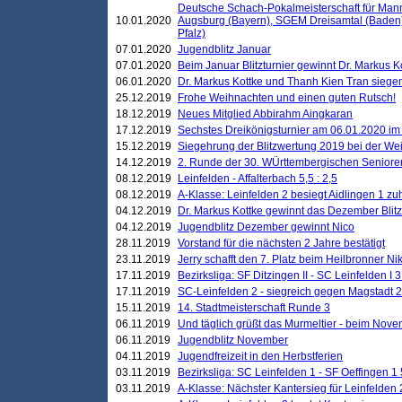
Deutsche Schach-Pokalmeisterschaft für Mann
10.01.2020
Augsburg (Bayern), SGEM Dreisamtal (Baden
Pfalz)
07.01.2020
Jugendblitz Januar
07.01.2020
Beim Januar Blitzturnier gewinnt Dr. Markus 
06.01.2020
Dr. Markus Kottke und Thanh Kien Tran siegen
25.12.2019
Frohe Weihnachten und einen guten Rutsch!
18.12.2019
Neues Mitglied Abbirahm Aingkaran
17.12.2019
Sechstes Dreikönigsturnier am 06.01.2020 im T
15.12.2019
Siegehrung der Blitzwertung 2019 bei der Wei
14.12.2019
2. Runde der 30. WÜrttembergischen Seniore
08.12.2019
Leinfelden - Affalterbach 5,5 : 2,5
08.12.2019
A-Klasse: Leinfelden 2 besiegt Aidlingen 1 zu
04.12.2019
Dr. Markus Kottke gewinnt das Dezember Blitzt
04.12.2019
Jugendblitz Dezember gewinnt Nico
28.11.2019
Vorstand für die nächsten 2 Jahre bestätigt
23.11.2019
Jerry schafft den 7. Platz beim Heilbronner 
17.11.2019
Bezirksliga: SF Ditzingen II - SC Leinfelden I 3
17.11.2019
SC-Leinfelden 2 - siegreich gegen Magstadt 2
15.11.2019
14. Stadtmeisterschaft Runde 3
06.11.2019
Und täglich grüßt das Murmeltier - beim Novemb
06.11.2019
Jugendblitz November
04.11.2019
Jugendfreizeit in den Herbstferien
03.11.2019
Bezirksliga: SC Leinfelden 1 - SF Oeffingen 1 
03.11.2019
A-Klasse: Nächster Kantersieg für Leinfelden 2