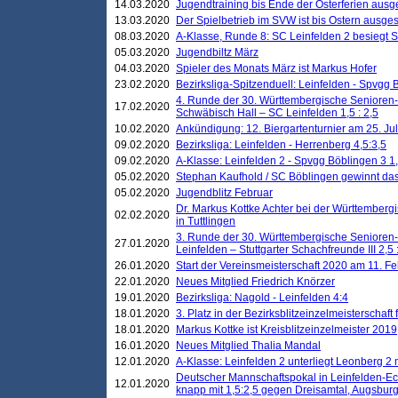
14.03.2020
Jugendtraining bis Ende der Osterferien ausg
13.03.2020
Der Spielbetrieb im SVW ist bis Ostern ausges
08.03.2020
A-Klasse, Runde 8: SC Leinfelden 2 besiegt 
05.03.2020
Jugendbiltz März
04.03.2020
Spieler des Monats März ist Markus Hofer
23.02.2020
Bezirksliga-Spitzenduell: Leinfelden - Spvgg 
4. Runde der 30. Württembergische Senioren
17.02.2020
Schwäbisch Hall – SC Leinfelden 1,5 : 2,5
10.02.2020
Ankündigung: 12. Biergartenturnier am 25. Juli
09.02.2020
Bezirksliga: Leinfelden - Herrenberg 4,5:3,5
09.02.2020
A-Klasse: Leinfelden 2 - Spvgg Böblingen 3 1,
05.02.2020
Stephan Kaufhold / SC Böblingen gewinnt das 
05.02.2020
Jugendblitz Februar
Dr. Markus Kottke Achter bei der Württembergi
02.02.2020
in Tuttlingen
3. Runde der 30. Württembergische Senioren
27.01.2020
Leinfelden – Stuttgarter Schachfreunde III 2,5 
26.01.2020
Start der Vereinsmeisterschaft 2020 am 11. F
22.01.2020
Neues Mitglied Friedrich Knörzer
19.01.2020
Bezirksliga: Nagold - Leinfelden 4:4
18.01.2020
3. Platz in der Bezirksblitzeinzelmeisterschaft
18.01.2020
Markus Kottke ist Kreisblitzeinzelmeister 2019
16.01.2020
Neues Mitglied Thalia Mandal
12.01.2020
A-Klasse: Leinfelden 2 unterliegt Leonberg 2 
Deutscher Mannschaftspokal in Leinfelden-Ech
12.01.2020
knapp mit 1,5:2,5 gegen Dreisamtal, Augsbur