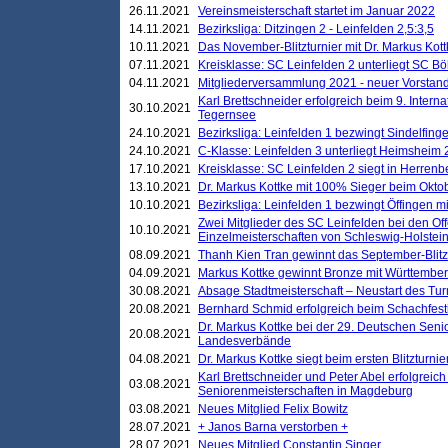
26.11.2021
Vereinsmeisterschaft startet im Januar 2022
14.11.2021
Bezirksliga: Ditzingen 2 - Leinfelden 2,5:3,5
10.11.2021
Das November-Blitzturnier mit Dr. Markus Kott
07.11.2021
Kreisklasse: SC Leinfelden 2 unterliegt SC B
04.11.2021
Mitgliederversammlung 2021 - neuer Vorstan
Karl Brettschneider erfolgreich beim 9. Inte
30.10.2021
Tegernsee
24.10.2021
Bezirksliga: Leinfelden 1 bezwingt Sindelfinge
24.10.2021
C-Klasse: Leinfelden 3 unterliegt Heimsheim 2
17.10.2021
Kreisklasse: SC Leinfelden 2 siegt in Herrenbe
13.10.2021
Dr. Markus Kottke mit 100% Sieger beim Oktobe
10.10.2021
Bezirksliga: Leinfelden 1 bezwingt Öffingen mi
Zwei Mitglieder des SC Leinfelden bei den Of
10.10.2021
Einzelmeisterschaften von Schleswig-Holstei
08.09.2021
Thanh Kien Tran gewinnt das September-Blitz
04.09.2021
Markus Kottke gewinnt Bronze mit Württemberg
30.08.2021
Absage Stadtmeisterschaft – Neustart des Tur
20.08.2021
Bernhard Schmid erfolgreich beim Schachfesti
Dr. Markus Kottke bei der 29. Deutschen Sen
20.08.2021
Landesverbände
04.08.2021
Dr. Markus Kottke siegt beim ersten Blitzturn
Karl Brettschneider und Peter Abel erfolgreic
03.08.2021
Seniorenmeisterschaften in Magdeburg
03.08.2021
Neues Mitglied Felix Bowitz
28.07.2021
+ Janos Barna verstorben +
28.07.2021
Neues Mitglied Constantin Singer