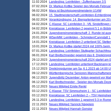
11.02.2024
Landesliga: Leinfelden - Zuffenhausen 3:5
07.02.2024
Dr. Markus Kottke Spieler des Monats Februar
06.02.2024
Mara ist Bezirksjugendmeisterin U14W
06.02.2024
15. Stadtmeisterschaft Leinfelden-Echterding
06.02.2024
Vorankündigung: 14. Biergartenturnier am 20
04.02.2024
C-Klasse: SC Leinfelden 3 - VfL Sindelfingen 
04.02.2024
Kreisklasse: Leinfelden 2 gewinnt 5:1 in Böbl
24.01.2024
Jugendvereinsmeisterschaft: 2. Runde ist aus
20.01.2024
WSenMM: Leinfelden - Schmiden/Cannstatt 1,
14.01.2024
Kreisklasse: Leinfelden 2 unterliegt SC Stette
10.01.2024
Dr. Markus Kottke startet 2024 mit 100% beim 
07.01.2024
Landesliga: Leinfelden Stuttgarter Schachfreun
06.01.2024
Karl Brettschneider gewinnt das 8. Dreikönigs
29.12.2023
Jugendvereinsmeisterschaft 2024 startet am 0
17.12.2023
Landesliga: Leinfelden unterliegt Backnang kn
15.12.2023
Dreikönigsturnier am Sa, 6.1.2023 ab 14:00 U
09.12.2023
Württembergische Senioren-Mannschaftsmeiste
06.12.2023
Jugendblitz Dezember: Anton gewinnt vor Matt
06.12.2023
Karl Brettschneider - Spieler des Monats De
05.12.2023
Neues Mitglied Emile Renkl
03.12.2023
C-Klasse: TSV Simmozheim 1 - SC Leinfelden
03.12.2023
Kreisklasse: SC Leinfelden 2 – TSV Heimshei
26.11.2023
Landesliga: Leinfelden 1 gewinnt 5:3 in Ro
22.11.2023
Neues Mitglied Yannick Nägelein
22.11.2023
Neues Mitglied Hannah Gonsior