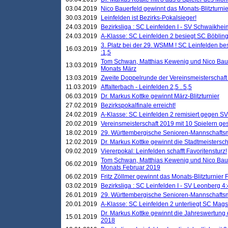
03.04.2019
Nico Bauerfeld gewinnt das Monats-Blitzturnier
30.03.2019
Leinfelden ist Bezirks-Pokalsieger!
24.03.2019
Bezirksliga : SC Leinfelden I - SV Schwaikheim
24.03.2019
A-Klasse: SC Leinfelden 2 besiegt SC Böbling
3. Platz bei der 29. WSMM ! SC Leinfelden b
16.03.2019
:1,5
Tom Schwan, Matthias Kewenig und Nico Baue
13.03.2019
Monats März
13.03.2019
Zweite Doppelrunde der Vereinsmeisterschaft i
11.03.2019
Affalterbach - Leinfelden 2,5 . 5,5
06.03.2019
Dr. Markus Kottke gewinnt März-Blitzturnier
27.02.2019
Bezirkspokalfinale erreicht!
24.02.2019
A-Klasse: SC Leinfelden 2 remisiert gegen SV
20.02.2019
Vereinsmeisterschaft 2019 mit 10 Spielern ges
18.02.2019
29. Württembergische Senioren-Mannschaftsm
12.02.2019
Dr. Markus Kottke gewinnt die Stadtmeistersc
09.02.2019
Viererpokal: Leinfelden schafft Favoritensturz!
Tom Schwan, Matthias Kewenig und Nico Baue
06.02.2019
Monats Februar 2019
06.02.2019
Fritz Zöllmer gewinnt das Monats-Blitzturnier 
03.02.2019
Bezirksliga : SC Leinfelden I - SV Leonberg 4:
26.01.2019
29. Württembergische Senioren-Mannschaftsm
20.01.2019
A-Klasse: SC Leinfelden 2 unterliegt SC Magst
Dr. Markus Kottke gewinnt die Jahreswertung d
15.01.2019
2018