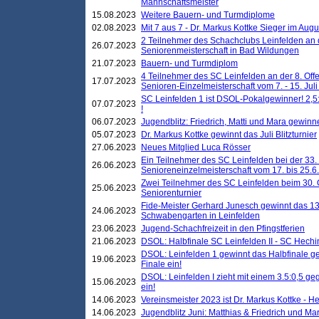
Mannschaftsmeister
15.08.2023
Weitere Bauern- und Turmdiplome
02.08.2023
Mit 7 aus 7 - Dr. Markus Kottke Sieger im Augus
2 Teilnehmer des Schachclubs Leinfelden an 
26.07.2023
Seniorenmeisterschaft in Bad Wildungen
21.07.2023
Bauern- und Turmdiplom
4 Teilnehmer des SC Leinfelden an der 8. O
17.07.2023
Senioren-Einzelmeisterschaft vom 7. - 15. Jul
SC Leinfelden 1 ist DSOL-Pokalgewinner! 2,5:1
07.07.2023
!
06.07.2023
Jugendblitz: Friedrich, Matti und Mara gewinn
05.07.2023
Dr. Markus Kottke gewinnt das Juli Blitzturnier
27.06.2023
Neues Mitglied Luca Rösser
Ein Teilnehmer des SC Leinfelden bei der 33.
26.06.2023
Senioreneinzelmeisterschaft vom 17. bis 25.
Zwei Teilnehmer des SC Leinfelden beim 30.
25.06.2023
Seniorenturnier
Fide-Meister Gerhard Junesch gewinnt das 1
24.06.2023
Schwabengarten in Leinfelden
23.06.2023
Jugend-Schachfreizeit in den Pfingstferien
21.06.2023
DSOL: Halbfinale SC Leinfelden II - SC Hechi
DSOL: Leinfelden 1 gewinnt das Halbfinale geg
19.06.2023
Finale ein!
DSOL: Leinfelden I zieht mit einem 3.5:0,5 g
15.06.2023
ein!
14.06.2023
Vereinsmeister 2023 ist Dr. Markus Kottke - 
14.06.2023
Jugendblitz Juni: Matthias & Friedrich und M