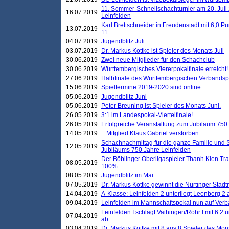
11. Sommer-Schnellschachturnier am 20. Jul
16.07.2019
Leinfelden
Karl Brettschneider in Freudenstadt mit 6,0 
13.07.2019
11
04.07.2019
Jugendblitz Juli
03.07.2019
Dr. Markus Kottke ist Spieler des Monats Juli
30.06.2019
Zwei neue Mitglieder für den Schachclub
30.06.2019
Württembergisches Viererpokalfinale erreicht!
27.06.2019
Halbfinale des Württembergischen Verbands
15.06.2019
Spieltermine 2019-2020 sind online
05.06.2019
Jugendblitz Juni
05.06.2019
Peter Breuning ist Spieler des Monats Juni.
26.05.2019
3:1 im Landespokal-Viertelfinale!
26.05.2019
Erfolgreiche Veranstaltung zum Jubiläum 750
14.05.2019
+ Mitglied Klaus Gabriel verstorben +
Schachnachmittag für die ganze Familie und 
12.05.2019
Jubiläums 750 Jahre Leinfelden
Der Böblinger Oberligaspieler Thanh Kien Tran
08.05.2019
100%
08.05.2019
Jugendblitz im Mai
07.05.2019
Dr. Markus Kottke gewinnt die Nürtinger Stadt
14.04.2019
A-Klasse: Leinfelden 2 unterliegt Leonberg 2 a
09.04.2019
Leinfelden im Mannschaftspokal nun auf Ver
Leinfelden I schlägt Vaihingen/Rohr I mit 6:2 
07.04.2019
ab
03.04.2019
Dr. Markus Kottke mit 8 aus 8 Spieler des Mona