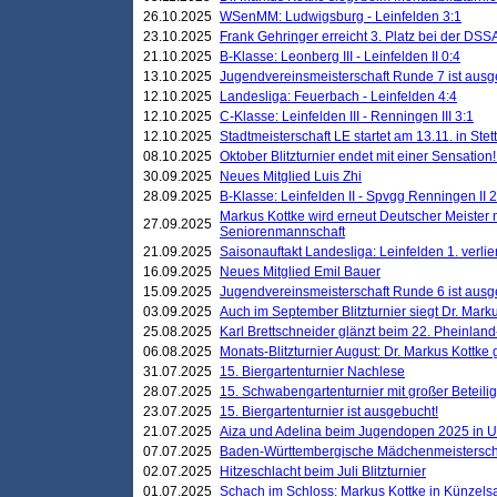
26.10.2025
WSenMM: Ludwigsburg - Leinfelden 3:1
23.10.2025
Frank Gehringer erreicht 3. Platz bei der DS
21.10.2025
B-Klasse: Leonberg III - Leinfelden II 0:4
13.10.2025
Jugendvereinsmeisterschaft Runde 7 ist ausg
12.10.2025
Landesliga: Feuerbach - Leinfelden 4:4
12.10.2025
C-Klasse: Leinfelden III - Renningen III 3:1
12.10.2025
Stadtmeisterschaft LE startet am 13.11. in Stet
08.10.2025
Oktober Blitzturnier endet mit einer Sensation!
30.09.2025
Neues Mitglied Luis Zhi
28.09.2025
B-Klasse: Leinfelden II - Spvgg Renningen II 2
Markus Kottke wird erneut Deutscher Meister 
27.09.2025
Seniorenmannschaft
21.09.2025
Saisonauftakt Landesliga: Leinfelden 1. verlier
16.09.2025
Neues Mitglied Emil Bauer
15.09.2025
Jugendvereinsmeisterschaft Runde 6 ist ausg
03.09.2025
Auch im September Blitzturnier siegt Dr. Mark
25.08.2025
Karl Brettschneider glänzt beim 22. Pheinlan
06.08.2025
Monats-Blitzturnier August: Dr. Markus Kottke
31.07.2025
15. Biergartenturnier Nachlese
28.07.2025
15. Schwabengartenturnier mit großer Beteili
23.07.2025
15. Biergartenturnier ist ausgebucht!
21.07.2025
Aiza und Adelina beim Jugendopen 2025 in 
07.07.2025
Baden-Württembergische Mädchenmeistersch
02.07.2025
Hitzeschlacht beim Juli Blitzturnier
01.07.2025
Schach im Schloss: Markus Kottke in Künzels