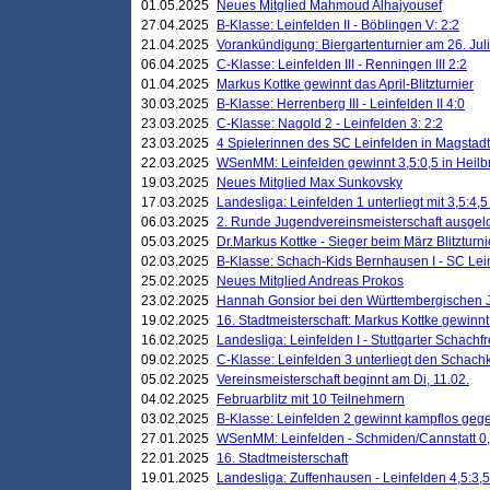
01.05.2025
Neues Mitglied Mahmoud Alhajyousef
27.04.2025
B-Klasse: Leinfelden II - Böblingen V: 2:2
21.04.2025
Vorankündigung: Biergartenturnier am 26. Juli
06.04.2025
C-Klasse: Leinfelden III - Renningen III 2:2
01.04.2025
Markus Kottke gewinnt das April-Blitzturnier
30.03.2025
B-Klasse: Herrenberg III - Leinfelden II 4:0
23.03.2025
C-Klasse: Nagold 2 - Leinfelden 3: 2:2
23.03.2025
4 Spielerinnen des SC Leinfelden in Magstadt
22.03.2025
WSenMM: Leinfelden gewinnt 3,5:0,5 in Heilb
19.03.2025
Neues Mitglied Max Sunkovsky
17.03.2025
Landesliga: Leinfelden 1 unterliegt mit 3,5:4,5
06.03.2025
2. Runde Jugendvereinsmeisterschaft ausgel
05.03.2025
Dr.Markus Kottke - Sieger beim März Blitzturni
02.03.2025
B-Klasse: Schach-Kids Bernhausen I - SC Lein
25.02.2025
Neues Mitglied Andreas Prokos
23.02.2025
Hannah Gonsior bei den Württembergischen 
19.02.2025
16. Stadtmeisterschaft: Markus Kottke gewinnt 
16.02.2025
Landesliga: Leinfelden I - Stuttgarter Schachfr
09.02.2025
C-Klasse: Leinfelden 3 unterliegt den Schach
05.02.2025
Vereinsmeisterschaft beginnt am Di, 11.02.
04.02.2025
Februarblitz mit 10 Teilnehmern
03.02.2025
B-Klasse: Leinfelden 2 gewinnt kampflos ge
27.01.2025
WSenMM: Leinfelden - Schmiden/Cannstatt 0,
22.01.2025
16. Stadtmeisterschaft
19.01.2025
Landesliga: Zuffenhausen - Leinfelden 4,5:3,5