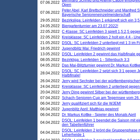
Bernhard Schmid und Artemij Cadov erfolgreic
07.06.2022
Open
Peter Abel, Karl Brettschneider und Manfred St
07.06.2022
Bayerische Senioreneinzelmeisterschaft
29.05.2022
Bezirksliga: Leinfelden 1 erkämpft sich ein 3,
24.05.2022
Biergartenturnier am 23.07.2022!
22.05.2022
C-Klasse: SC Leinfelden 3 spielt 1,5:2,5 geg
22.05.2022
Kreisklasse: SC Leinfelden 2 holt ein 4:4 - 
21.05.2022
DSOL: SC Leinfelden 2 unterliegt mit 1:3 im F
18.05.2022
Jugendblitz Mai: Friedrich gewinnt
13.05.2022
DSOL: Leinfelden 2 gewinnt das Halbfinale geg
08.05.2022
Bezirkliga: Leinfelden 1 - Sillenbuch 3:3
04.05.2022
Das Mai-Blitzturnier gewinnt Dr. Markus Kottk
DSOL: SC Leinfelden 2 setzt sich 3:1 gegen J
28.04.2022
Halbfinale!
26.04.2022
Jerry wird Sechster bei der württembergische
24.04.2022
Kreisklasse: SC Leinfelden 2 unterliegt gege
20.04.2022
Jerry Ding gewinnt Silber bei der württemberg
07.04.2022
Schach-Senioren-Cup am Tegernsee vom 26. M
06.04.2022
Jerry qualifiziert sich für die WJEM!
06.04.2022
Jugenblitz April: Matthias gewinnt
06.04.2022
Dr. Markus Kottke - Spieler des Monats April
DSOL: Leinfelden 1 beendet die Saison mit e
04.04.2022
den Tabellenführer
DSOL: Leinfelden 2 krönt die Gruppenphase m
04.04.2022
Leherheide 1