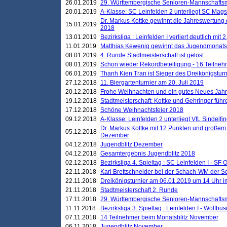
26.01.2019
29. Württembergische Senioren-Mannschaftsm
20.01.2019
A-Klasse: SC Leinfelden 2 unterliegt SC Magst
Dr. Markus Kottke gewinnt die Jahreswertung d
15.01.2019
2018
13.01.2019
Bezirksliga : Leinfelden I verliert deutlich mit 
11.01.2019
Matthias Kewenig gewinnt das Jugendmonatsbl
08.01.2019
4. Runde Stadtmeisterschaft ist gelost
08.01.2019
Schon wieder Rekordbeteiligung - 16 Teilneh
06.01.2019
Thanh Kien Tran ist Sieger des Dreikönigstur
27.12.2018
11. Biergartenturnier am 20. Juli 2019
20.12.2018
Frohe Weihnachten und ein gutes Neues Jah
19.12.2018
Stadtmeisterschaft: Kottke und Gehringer führ
17.12.2018
Schöne Weihnachtsfeier 2018
09.12.2018
A-Klasse: Leinfelden 2 unterliegt VfL Sindelfin
Dr. Markus Kottke mit 12 Punkten und großem
05.12.2018
Dezember
04.12.2018
Jugendblitz Dezember
04.12.2018
Gesamtergebnis Jugendblitz 2018
02.12.2018
Bezirksliga 4. Spieltag : SC Leinfelden I - SF O
22.11.2018
Karl Brettschneider bei der Schach-WM der S
22.11.2018
Dreikönigsturnier am 06.01.2019 um 14 Uhr im 
21.11.2018
Stadtmeisterschaft 2. Runde
17.11.2018
29. Württembergische Senioren-Mannschaftsm
11.11.2018
Bezirksliga 3. Spieltag : Leinfelden I - Wolfbusch
07.11.2018
14 Teilnehmer beim Monatsblitz November
06.11.2018
Jugendblitz November