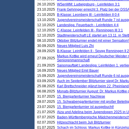
26.10.2025
WSenMM: Ludwigsburg - Leinfelden 3:1
23.10.2025
Frank Gehringer erreicht 3. Platz bei der DS
21.10.2025
B-Klasse: Leonberg III - Leinfelden II 0:4
13.10.2025
Jugendvereinsmeisterschaft Runde 7 ist ausg
12.10.2025
Landesliga: Feuerbach - Leinfelden 4:4
12.10.2025
C-Klasse: Leinfelden III - Renningen III 3:1
12.10.2025
Stadtmeisterschaft LE startet am 13.11. in Stet
08.10.2025
Oktober Blitzturnier endet mit einer Sensation!
30.09.2025
Neues Mitglied Luis Zhi
28.09.2025
B-Klasse: Leinfelden II - Spvgg Renningen II 2
Markus Kottke wird erneut Deutscher Meister 
27.09.2025
Seniorenmannschaft
21.09.2025
Saisonauftakt Landesliga: Leinfelden 1. verlier
16.09.2025
Neues Mitglied Emil Bauer
15.09.2025
Jugendvereinsmeisterschaft Runde 6 ist ausg
03.09.2025
Auch im September Blitzturnier siegt Dr. Mark
25.08.2025
Karl Brettschneider glänzt beim 22. Pheinlan
06.08.2025
Monats-Blitzturnier August: Dr. Markus Kottke
31.07.2025
15. Biergartenturnier Nachlese
28.07.2025
15. Schwabengartenturnier mit großer Beteili
23.07.2025
15. Biergartenturnier ist ausgebucht!
21.07.2025
Aiza und Adelina beim Jugendopen 2025 in 
07.07.2025
Baden-Württembergische Mädchenmeistersch
02.07.2025
Hitzeschlacht beim Juli Blitzturnier
01.07.2025
Schach im Schloss: Markus Kottke in Künzels