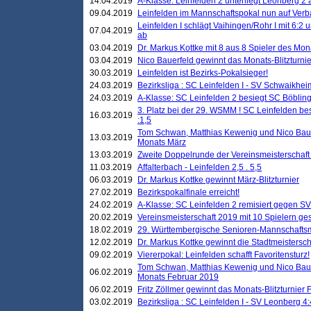
14.04.2019
A-Klasse: Leinfelden 2 unterliegt Leonberg 2 a
09.04.2019
Leinfelden im Mannschaftspokal nun auf Ver
Leinfelden I schlägt Vaihingen/Rohr I mit 6:2 
07.04.2019
ab
03.04.2019
Dr. Markus Kottke mit 8 aus 8 Spieler des Mona
03.04.2019
Nico Bauerfeld gewinnt das Monats-Blitzturnier
30.03.2019
Leinfelden ist Bezirks-Pokalsieger!
24.03.2019
Bezirksliga : SC Leinfelden I - SV Schwaikheim
24.03.2019
A-Klasse: SC Leinfelden 2 besiegt SC Böbling
3. Platz bei der 29. WSMM ! SC Leinfelden b
16.03.2019
:1,5
Tom Schwan, Matthias Kewenig und Nico Baue
13.03.2019
Monats März
13.03.2019
Zweite Doppelrunde der Vereinsmeisterschaft i
11.03.2019
Affalterbach - Leinfelden 2,5 . 5,5
06.03.2019
Dr. Markus Kottke gewinnt März-Blitzturnier
27.02.2019
Bezirkspokalfinale erreicht!
24.02.2019
A-Klasse: SC Leinfelden 2 remisiert gegen SV
20.02.2019
Vereinsmeisterschaft 2019 mit 10 Spielern ges
18.02.2019
29. Württembergische Senioren-Mannschaftsm
12.02.2019
Dr. Markus Kottke gewinnt die Stadtmeistersc
09.02.2019
Viererpokal: Leinfelden schafft Favoritensturz!
Tom Schwan, Matthias Kewenig und Nico Baue
06.02.2019
Monats Februar 2019
06.02.2019
Fritz Zöllmer gewinnt das Monats-Blitzturnier 
03.02.2019
Bezirksliga : SC Leinfelden I - SV Leonberg 4: