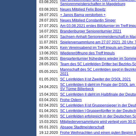
03.08.2021
Seniorenmeisterschaften in Magdeburg
03.08.2021
Neues Mitglied Felix Bowitz
28.07.2021
+ Janos Barna verstorben +
28.07.2021
Neues Mitglied Constantin Singer
27.07.2021
Am 03.08.2021 erstes Blitzturnier im Treff Im
16.07.2021
Brandenburger Seniorenturnier 2021
16.07.2021
Sachsen-Anhalt-Seniorenmeisterschaft in M
11.07.2021
Spielerversammlung am 27.07.2021, 20 Uhr, T
28.06.2021
Kein Vereinsabend im Treff Impuls am Dienst
13.06.2021
Wiedereröffnung des Treff Impuls
28.05.2021
Biergartenturnier frühestens wieder im Somm
28.05.2021
Team des SC Leinfelden Dritter bei Bezirks-S
Mannschaft des SC Leinfelden siegt in Bezirks
05.05.2021
2021
01.05.2021
SC Leinfelden II ist Zweiter der DSOL 2021
SC Leinfelden II steht im Finale der DSOL am 
24.04.2021
SV Türme Billerbeck
15.04.2021
SC Leinfelden II steht im Halbfinale der Deu
03.04.2021
Frohe Ostern
02.04.2021
SC Leinfelden II ist Gruppensieger in der De
01.04.2021
SC Leinfelden I Gruppenfünfter in der Deuts
30.03.2021
SC Leinfelden erfolgreich in der Deutschen 
15.03.2021
Mitgliederversammlung wird verlegt vom 30.0
05.01.2021
Absage Stadtmeisterschaft
19.12.2020
Frohe Weihnachten und einen guten Beginn f