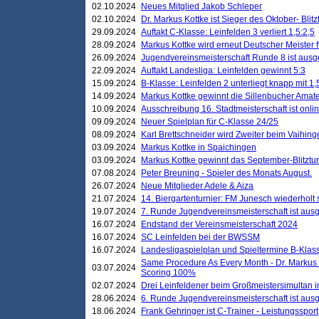
02.10.2024
Neues Mitglied Jakob Schleper
02.10.2024
Dr. Markus Kottke ist Sieger des Oktober- Blitz
29.09.2024
Auftakt C-Klasse: Leinfelden 3 verliert 1,5:2,5
28.09.2024
Markus Kottke wird erneut Deutscher Meister 
26.09.2024
Jugendvereinsmeisterschaft Runde 8 ist ausg
22.09.2024
Auftakt Landesliga: Leinfelden gewinnt 5:3
15.09.2024
B-Klasse: Leinfelden 2 unterliegt knapp mit 1,
14.09.2024
Markus Kottke gewinnt die Sillenbucher Amate
10.09.2024
Ausschreibung 16. Stadtmeisterschaft ist onli
09.09.2024
Neuer Spielplan für C-Klasse 24/25
08.09.2024
Karl Brettschneider wird Zweiter beim Vaihing
03.09.2024
Markus Kottke in Spaichingen
03.09.2024
Markus Kottke gewinnt das September-Blitztur
07.08.2024
Peter Breuning - Spieler des Monats August.
26.07.2024
Neue Mitglieder Adele & Aiza
21.07.2024
14. Biergartenturnier: FM Junesch wiederholt
19.07.2024
7. Runde Jugendvereinsmeisterschaft ist ausg
16.07.2024
Endstand der Vereinsmeisterschaft 2024
16.07.2024
SC Leinfelden bei der BWSSM
16.07.2024
Landesligaspielplan und Spieltermine B-Kla
Same Procedure As Every Month - Dr. Markus 
03.07.2024
Scoring 100%
02.07.2024
Drei Leinfeldener beim Großmeistersimultan 
28.06.2024
6. Runde Jugendvereinsmeisterschaft ist ausg
18.06.2024
Frank Gehringer ist C-Trainer - Leistungssport