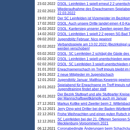
23.02.2022
DSOL: Leinfelden 1 spielt erneut 2:2 unentsc
Wiederaufnahme des Erwachsenen-Spielabend
22.02.2022
22.03.2022
19.02.2022
Der SC Leinfelden ist Vizemeister im Bezirksm
17.02.2022
DSOL: Auch unsere Dritte landet einen 4:0-Ka
16.02.2022
DSOL: Kantersieg unserer Zweiten gegen Ber
14.02.2022
DSOL: Leinfelden 1 spielt 2:2 gegen SG Bad 
09.02.2022
Jugendblitz Februar: Nico gewinnt
Verbandsspiele am 13.02.2022 (Bezirksliga) 
03.02.2022
werden verschoben!
03.02.2022
DSOL; SC Leinfelden 2 schlägt die Gäste des
03.02.2022
DSOL: Leinfelden 1 spielt unentschieden gege
02.02.2022
DSOL; SC Leinfelden 3 spielt unentschieden
31.01.2022
Erwachsenenschach im Treff Impuls bleibt im
19.01.2022
2 neue Mitglieder im Jugendschach
12.01.2022
Jugendblitz Januar: Matthias Kewenig gewinn
Spielabend für Erwachsene im Treff Impuls ru
10.01.2022
Jugendtraining findet aber statt
Der Bezirk Stuttgart und alle Stuttgarter Krei
06.01.2022
der Mannschaftswettkämpfe auch im Januar
27.12.2021
Markus Kottke wird Zweiter beim 2. Wittelsb
25.12.2021
Jerry Ding wird Dritter bei der Baden-Württem
22.12.2021
Frohe Weihnachten und einen guten Rutsch i
SC Leinfelden bei der 21. Offenen Senioren S
12.12.2021
Mecklenburg-Vorpommern 2021
06.12.2021
Coronabedingte Änderungen beim Schachclub 