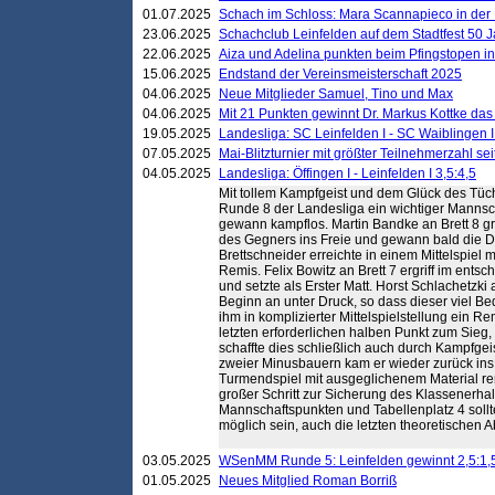
01.07.2025
Schach im Schloss: Mara Scannapieco in der
23.06.2025
Schachclub Leinfelden auf dem Stadtfest 50 
22.06.2025
Aiza und Adelina punkten beim Pfingstopen i
15.06.2025
Endstand der Vereinsmeisterschaft 2025
04.06.2025
Neue Mitglieder Samuel, Tino und Max
04.06.2025
Mit 21 Punkten gewinnt Dr. Markus Kottke das J
19.05.2025
Landesliga: SC Leinfelden I - SC Waiblingen I
07.05.2025
Mai-Blitzturnier mit größter Teilnehmerzahl se
04.05.2025
Landesliga: Öffingen I - Leinfelden I 3,5:4,5
Mit tollem Kampfgeist und dem Glück des Tüch
Runde 8 der Landesliga ein wichtiger Mannsch
gewann kampflos. Martin Bandke an Brett 8 gri
des Gegners ins Freie und gewann bald die Da
Brettschneider erreichte in einem Mittelspiel 
Remis. Felix Bowitz an Brett 7 ergriff im en
und setzte als Erster Matt. Horst Schlachetzki
Beginn an unter Druck, so dass dieser viel Be
ihm in komplizierter Mittelspielstellung ein R
letzten erforderlichen halben Punkt zum Sie
schaffte dies schließlich auch durch Kampfgeis
zweier Minusbauern kam er wieder zurück ins 
Turmendspiel mit ausgeglichenem Material rem
großer Schritt zur Sicherung des Klassenerhal
Mannschaftspunkten und Tabellenplatz 4 sollt
möglich sein, auch die letzten theoretischen
03.05.2025
WSenMM Runde 5: Leinfelden gewinnt 2,5:1,
01.05.2025
Neues Mitglied Roman Borriß