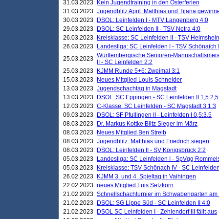
31.03.2023
Kein Jugendtraining in den Osterferien
31.03.2023
Jugendblitz April: Matthias und Tijana gewinn
30.03.2023
DSOL: Leinfelden I - MTV Langenberg 4:0
29.03.2023
DSOL: SC Leinfelden II - TSV Netra 4:0
26.03.2023
Kreisklasse: SC Leinfelden II - TSV Heimsheim
26.03.2023
Landesliga: SC Leinfelden I - TSV Schönaich II
Württembergische Senioren-Mannschaftsmeiste
25.03.2023
II - SC Leinfelden 2:2
25.03.2023
KJMM Runde 5+6: Zweimal 3:1
15.03.2023
Neues Mitglied Louis Schneider
13.03.2023
Jugendschachtag in Magstadt
13.03.2023
DSOL: SC Eppingen - SC Leinfelden II 1,5:2,5
12.03.2023
C-Klasse: SC Leinfelden - SC Magstadt 3 1:3
09.03.2023
DSOL: SF Pfullingen II - Leinfelden I 0,5:3,5
08.03.2023
Dr. Markus Kottke Blitz Sieger im März
08.03.2023
Neues Mitglied Ben Streib
08.03.2023
Jugendblitz: Matthias und Friedrich siegen
08.03.2023
DSOL: Leinfelden II - SV Königsbrück 2:2
05.03.2023
Landesliga: SC Leinfelden I - SpVgg Rommels
05.03.2023
Kreisklasse: TSV Schönach IV - SC Leinfelden 
26.02.2023
KJMM 3. und 4. Spieltag in Vaihingen
22.02.2023
neues Mitglied Luis Setzkorn
21.02.2023
Schnellschachturnier im Schwabengarten am
21.02.2023
DSOL: SG Lippe Süd - SC Leinfelden II 4:0
21.02.2023
DSOL SC Leinfelden I - Zehlendorf III fällt aus