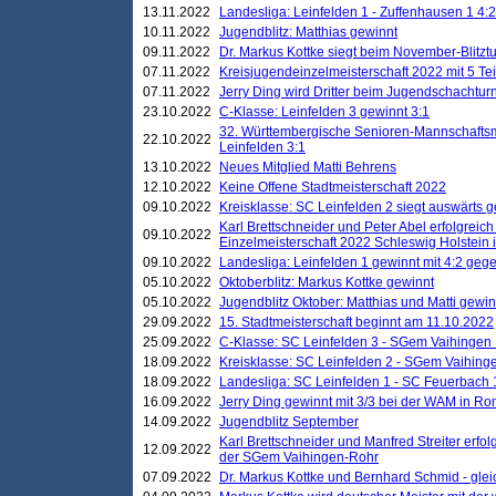
13.11.2022
Landesliga: Leinfelden 1 - Zuffenhausen 1 4:2
10.11.2022
Jugendblitz: Matthias gewinnt
09.11.2022
Dr. Markus Kottke siegt beim November-Blitztu
07.11.2022
Kreisjugendeinzelmeisterschaft 2022 mit 5 T
07.11.2022
Jerry Ding wird Dritter beim Jugendschachturn
23.10.2022
C-Klasse: Leinfelden 3 gewinnt 3:1
32. Württembergische Senioren-Mannschaftsm
22.10.2022
Leinfelden 3:1
13.10.2022
Neues Mitglied Matti Behrens
12.10.2022
Keine Offene Stadtmeisterschaft 2022
09.10.2022
Kreisklasse: SC Leinfelden 2 siegt auswärts g
Karl Brettschneider und Peter Abel erfolgreic
09.10.2022
Einzelmeisterschaft 2022 Schleswig Holstein 
09.10.2022
Landesliga: Leinfelden 1 gewinnt mit 4:2 geg
05.10.2022
Oktoberblitz: Markus Kottke gewinnt
05.10.2022
Jugendblitz Oktober: Matthias und Matti gewi
29.09.2022
15. Stadtmeisterschaft beginnt am 11.10.2022
25.09.2022
C-Klasse: SC Leinfelden 3 - SGem Vaihingen 
18.09.2022
Kreisklasse: SC Leinfelden 2 - SGem Vaihinge
18.09.2022
Landesliga: SC Leinfelden 1 - SC Feuerbach 
16.09.2022
Jerry Ding gewinnt mit 3/3 bei der WAM in 
14.09.2022
Jugendblitz September
Karl Brettschneider und Manfred Streiter erfo
12.09.2022
der SGem Vaihingen-Rohr
07.09.2022
Dr. Markus Kottke und Bernhard Schmid - glei