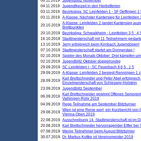
06.11.2019
Jugendblitz November
04.11.2019
Jugendfreizeit in den Herbstferien
03.11.2019
Bezirksliga: SC Leinfelden 1 - SF Oeffingen 1 
03.11.2019
A-Klasse: Nächster Kantersieg für Leinfelden 2
A-Klasse: Leinfelden 2 landet Kantersieg aus
20.10.2019
Brettpunkten
20.10.2019
Bezirksliga: Schwaikheim - Leinfelden 3,5 : 4,
16.10.2019
Stadtmeisterschaft mit 11 Teilnehmern gestart
13.10.2019
Jerry erfolgreich beim Kirnbach Jugendopen!
07.10.2019
Stadtmeisterschaft startet am Donnerstag !
02.10.2019
Spieler des Monats Oktober: Drei kämpfen um
02.10.2019
Jugendblitz Oktober doppelrundig
29.09.2019
SC Leinfelden I - SC Feuerbach II 6,5 . 1,5
29.09.2019
A-Klasse: Leinfelden 2 besiegt Renningen 1 z
Karl Brettschneider und Peter Abel erfolgreich
28.09.2019
Einzelmeisterschaft von Schleswig-Holstein
23.09.2019
Jugendblitz September
Karl Brettschneider gewinnt Offenes Seniore
06.09.2019
Vaihingen-Rohr 2019
04.09.2019
Rege Teilnahme am September Blitzturnier
Wien ist eine Reise wert, ein Kurzbericht von
29.08.2019
Vienna Open 2019
22.08.2019
Ausschreibung 14. Stadtmeisterschaft ist im
20.08.2019
Karl Brettschneider hervorragender Elfter bei
07.08.2019
Wenig Teilnehmer beim August Blitzturnier
30.07.2019
Dr. Markus Kottke ist Vereinsmeister 2019