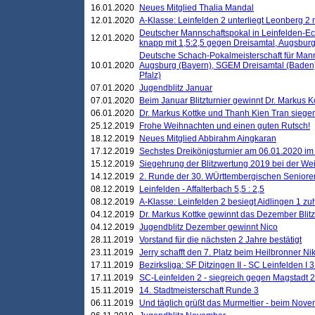
16.01.2020
Neues Mitglied Thalia Mandal
12.01.2020
A-Klasse: Leinfelden 2 unterliegt Leonberg 2 
Deutscher Mannschaftspokal in Leinfelden-Ech
12.01.2020
knapp mit 1,5:2,5 gegen Dreisamtal, Augsbur
Deutsche Schach-Pokalmeisterschaft für Mann
10.01.2020
Augsburg (Bayern), SGEM Dreisamtal (Baden
Pfalz)
07.01.2020
Jugendblitz Januar
07.01.2020
Beim Januar Blitzturnier gewinnt Dr. Markus 
06.01.2020
Dr. Markus Kottke und Thanh Kien Tran siegen
25.12.2019
Frohe Weihnachten und einen guten Rutsch!
18.12.2019
Neues Mitglied Abbirahm Aingkaran
17.12.2019
Sechstes Dreikönigsturnier am 06.01.2020 im T
15.12.2019
Siegehrung der Blitzwertung 2019 bei der Wei
14.12.2019
2. Runde der 30. WÜrttembergischen Seniore
08.12.2019
Leinfelden - Affalterbach 5,5 : 2,5
08.12.2019
A-Klasse: Leinfelden 2 besiegt Aidlingen 1 zu
04.12.2019
Dr. Markus Kottke gewinnt das Dezember Blitzt
04.12.2019
Jugendblitz Dezember gewinnt Nico
28.11.2019
Vorstand für die nächsten 2 Jahre bestätigt
23.11.2019
Jerry schafft den 7. Platz beim Heilbronner 
17.11.2019
Bezirksliga: SF Ditzingen II - SC Leinfelden I 3
17.11.2019
SC-Leinfelden 2 - siegreich gegen Magstadt 2
15.11.2019
14. Stadtmeisterschaft Runde 3
06.11.2019
Und täglich grüßt das Murmeltier - beim Novemb