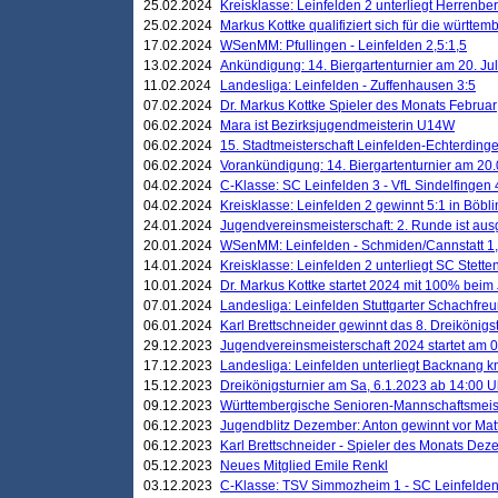
25.02.2024
Kreisklasse: Leinfelden 2 unterliegt Herrenber
25.02.2024
Markus Kottke qualifiziert sich für die württem
17.02.2024
WSenMM: Pfullingen - Leinfelden 2,5:1,5
13.02.2024
Ankündigung: 14. Biergartenturnier am 20. Ju
11.02.2024
Landesliga: Leinfelden - Zuffenhausen 3:5
07.02.2024
Dr. Markus Kottke Spieler des Monats Februar
06.02.2024
Mara ist Bezirksjugendmeisterin U14W
06.02.2024
15. Stadtmeisterschaft Leinfelden-Echterding
06.02.2024
Vorankündigung: 14. Biergartenturnier am 20
04.02.2024
C-Klasse: SC Leinfelden 3 - VfL Sindelfingen 
04.02.2024
Kreisklasse: Leinfelden 2 gewinnt 5:1 in Böbl
24.01.2024
Jugendvereinsmeisterschaft: 2. Runde ist aus
20.01.2024
WSenMM: Leinfelden - Schmiden/Cannstatt 1,
14.01.2024
Kreisklasse: Leinfelden 2 unterliegt SC Stette
10.01.2024
Dr. Markus Kottke startet 2024 mit 100% beim 
07.01.2024
Landesliga: Leinfelden Stuttgarter Schachfreun
06.01.2024
Karl Brettschneider gewinnt das 8. Dreikönigs
29.12.2023
Jugendvereinsmeisterschaft 2024 startet am 0
17.12.2023
Landesliga: Leinfelden unterliegt Backnang kn
15.12.2023
Dreikönigsturnier am Sa, 6.1.2023 ab 14:00 U
09.12.2023
Württembergische Senioren-Mannschaftsmeiste
06.12.2023
Jugendblitz Dezember: Anton gewinnt vor Matt
06.12.2023
Karl Brettschneider - Spieler des Monats De
05.12.2023
Neues Mitglied Emile Renkl
03.12.2023
C-Klasse: TSV Simmozheim 1 - SC Leinfelden