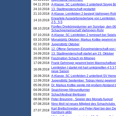
04.11.2018
A-Klasse: SC Leinfelden 2 unterliegt Spvgg Bö
24.10.2018
13. Stadtmeisterschaft gestartet
21.10.2018
A-Klasse: Leinfelden 2 besiegt Vaihingen-Rohr 
Erwartete Auswärtsniederlage von Leinfelden 
14.10.2018
2,5 : 5,5
Fünftes Dreikönigsturnier am Sonntag, den 0
08.10.2018
Schachgemeinschaft Vaihingen-Rohr
07.10.2018
A-Klasse: SC Leinfelden 2 remisiert bei Spie
03.10.2018
Monatsblitz Oktober: Markus Kottke gewinnt mi
02.10.2018
Jugendblitz Oktober
01.10.2018
12. Offene-Senioren-Einzelmeisterschaft-von
24.09.2018
13. Stadtmeisterschaft startet am 23. Oktober
20.09.2018
Faszination Schach im Milaneo
17.09.2018
Frank Gehringer gewinnt beim Mannschaftssi
Leinfelden I startet mit hart umkämpften 4,5:
16.09.2018
neue Saison
16.09.2018
A-Klasse: SC Leinfelden 2 unterliegt SV Herre
12.09.2018
Jugendblitz September: Tobias Heinz gewinnt
05.09.2018
Dr. Markus Kottke siegte mit großem Abstand 
04.09.2018
Spaichinger Allroundturnier
03.09.2018
Schachfestival Illertissen
08.08.2018
Peter Breuning - Spieler des Monats August
07.08.2018
Nino Moll ist neues Mitglied des Schachclubs
Karl Brettschneider und Peter Abel bei den D
27.07.2018
Hamburg aktiv