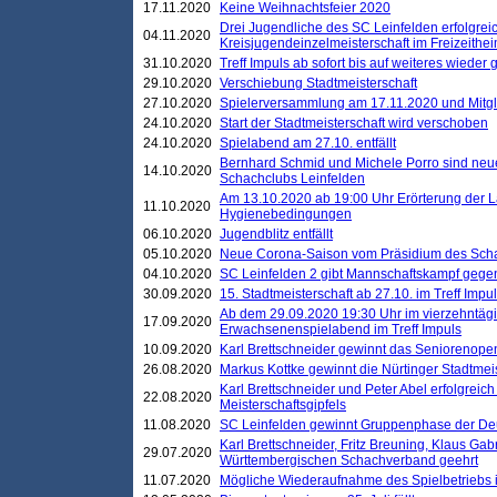
17.11.2020
Keine Weihnachtsfeier 2020
Drei Jugendliche des SC Leinfelden erfolgreic
04.11.2020
Kreisjugendeinzelmeisterschaft im Freizeithe
31.10.2020
Treff Impuls ab sofort bis auf weiteres wieder
29.10.2020
Verschiebung Stadtmeisterschaft
27.10.2020
Spielerversammlung am 17.11.2020 und Mitg
24.10.2020
Start der Stadtmeisterschaft wird verschoben
24.10.2020
Spielabend am 27.10. entfällt
Bernhard Schmid und Michele Porro sind neu
14.10.2020
Schachclubs Leinfelden
Am 13.10.2020 ab 19:00 Uhr Erörterung der L
11.10.2020
Hygienebedingungen
06.10.2020
Jugendblitz entfällt
05.10.2020
Neue Corona-Saison vom Präsidium des Sch
04.10.2020
SC Leinfelden 2 gibt Mannschaftskampf gege
30.09.2020
15. Stadtmeisterschaft ab 27.10. im Treff Impu
Ab dem 29.09.2020 19:30 Uhr im vierzehntäg
17.09.2020
Erwachsenenspielabend im Treff Impuls
10.09.2020
Karl Brettschneider gewinnt das Seniorenopen
26.08.2020
Markus Kottke gewinnt die Nürtinger Stadtmei
Karl Brettschneider und Peter Abel erfolgreic
22.08.2020
Meisterschaftsgipfels
11.08.2020
SC Leinfelden gewinnt Gruppenphase der De
Karl Brettschneider, Fritz Breuning, Klaus Gab
29.07.2020
Württembergischen Schachverband geehrt
11.07.2020
Mögliche Wiederaufnahme des Spielbetriebs