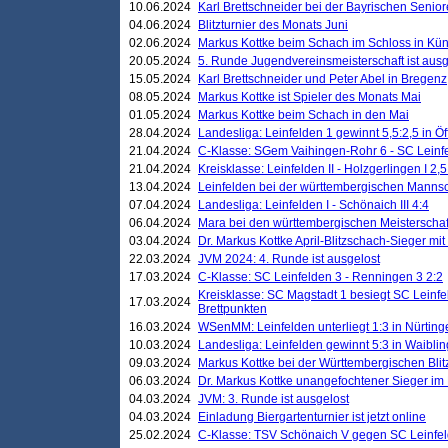
10.06.2024
Karl Brettschneider bei der Bayrischen Senio
04.06.2024
Blitzturnier des Monats Juni
02.06.2024
Markus Kottke beim Schach im Schloss in Kü
20.05.2024
5. Runde Jugendvereinsmeisterschaft ist ausg
15.05.2024
Karl Brettschneider und Peter Abel in Bregenz
08.05.2024
Markus Kottke ist Spieler des Monats Mai
01.05.2024
Markus Kottke beim Schach in den Mai
28.04.2024
Landesliga: Leinfelden 1 gewinnt 5,5:2,5 in Ö
21.04.2024
C-Klasse: SGem Vaihingen-Rohr 6 - SC Leinfe
21.04.2024
Kreisklasse: Leinfelden II - Holzgerlingen I 2,5
13.04.2024
Leinfelden bei der württembergischen Mannsc
07.04.2024
Landesliga: Leinfelden I - Schönaich III 4:4
06.04.2024
Mara bei den württembergischen Meisterscha
03.04.2024
Dr. Markus Kottke April-Blitzschach-Sieger mit
22.03.2024
JVM 2024: 4. Runde ist ausgelost
17.03.2024
C-Klasse: SC Leinfelden 3 - Renningen 3 2:2
Kreisklasse: SC Magstadt 1 besiegt SC Leinfe
17.03.2024
Brettpunkten
16.03.2024
WSenMM: Leinfelden unterliegt 1:3 in Nürting
10.03.2024
Landesliga: Leinfelden gewinnt 5:3 in Waibli
09.03.2024
Markus Kottke bei der Württembergischen Blit
06.03.2024
Dr. Markus Kottke unangefochtener Sieger im M
04.03.2024
JVM: 3. Runde ist ausgelost
04.03.2024
Einladung Biergartenturnier ist jetzt online
25.02.2024
C-Klasse: TSV Schönaich V gegen SC Leinfelde