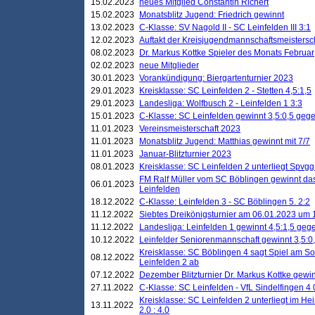
15.02.2023
neues Mitglied Constantin Richert
15.02.2023
Monatsblitz Jugend: Friedrich gewinnt
13.02.2023
C-Klasse: SV Nagold II - SC Leinfelden III 3:1
12.02.2023
Auftakt der Kreisjugendmannschaftsmeistersc
08.02.2023
Dr. Markus Kottke Spieler des Monats Februar
02.02.2023
neue Mitglieder
30.01.2023
Vorankündigung: Biergartenturnier 2023
29.01.2023
Kreisklasse: SC Leinfelden 2 - Stetten 4,5:1,5
29.01.2023
Landesliga: Wolfbusch 2 - Leinfelden 1 3:3
15.01.2023
C-Klasse: SC Leinfelden gewinnt 3,5:0,5 geg
11.01.2023
Vereinsmeisterschaft 2023
11.01.2023
Monatsblitz Jugend: Matthias gewinnt mit 7/7
11.01.2023
Januar-Blitzturnier 2023
08.01.2023
Kreisklasse: SC Leinfelden 2 unterliegt Spvg
FM Ralf Müller vom SC Böblingen gewinnt das 
06.01.2023
Leinfelden
18.12.2022
C-Klasse: Leinfelden 3 - SC Böblingen 5. 2:2
11.12.2022
Siebtes Dreikönigsturnier am 06.01.2023 um 1
11.12.2022
Landesliga: Leinfelden 1 gewinnt 4,5:1,5 ge
10.12.2022
Leinfelder Seniorenmannschaft gewinnt 3,5:
Kreisklasse: SC Böblingen 4 sagt Spiel am S
08.12.2022
Leinfelden 2 ab
07.12.2022
Dezember Blitzturnier Dr. Markus Kottke gewin
27.11.2022
C-Klasse: SC Leinfelden - VfL Sindelfingen 4 
Kreisklasse: SC Leinfelden 2 unterliegt im H
13.11.2022
2.0 : 4.0