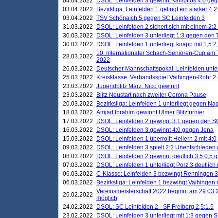
04.04.2022
DSOL: Leinfelden 3 gewinnt kampflos 4:0 geg
03.04.2022
Bezirkliga: Leinfelden 1 gelingt ein starker 4
03.04.2022
TSV Schönaich 5 gegen SC Leinfelden 3
31.03.2022
DSOL: Leinfelden 2 sichert sich mit einem 2:2 d
30.03.2022
DSOL: Leinfelden 3 unterliegt 1:3 gegen den 
30.03.2022
DSOL: Leinfelden 1 unterliegt knapp mit 1,5
10. Internationaler Schach-Senioren-Cup am T
28.03.2022
2022
26.03.2022
Deutscher Mannschaftspokal: Leinfelden unte
25.03.2022
Kreisklasse: Verbandsspiel Vaihingen-Rohr 2 
23.03.2022
Jugendblitz März: Nico gewinnt
23.03.2022
Blitz Neustart nach zweiter Corona Pause
20.03.2022
Bezirksliga: Leinfelden 1 unterliegt gegen Nag
18.03.2022
Amjad Ibrahim gewinnt Ulmer Blitzturnier
17.03.2022
DSOL: Leinfelden 2 gewinnt 3:1 gegen den 
16.03.2022
DSOL: Leinfelden 3 gewinnt 4:0 gegen Jena
15.03.2022
DSOL: Leinfelden 1 überrollt Hellern 2 mit 4:0
09.03.2022
DSOL: Leinfelden 3 spielt 2:2 Unentschieden
08.03.2022
DSOL: Leinfelden 2 gewinnt deutlich 3,5:0,5
07.03.2022
DSOL: Leinfelden 1 unterliegt Porz 3 deutlich 
06.03.2022
C-Klasse: Leinfelden 3 bezwingt Renningen 3 
06.03.2022
Bezirksliga: Leinfelden 1 bezwingt Vaihingen m
Vereinsmeisterschaft 2022 beginnt am 29.03.2
26.02.2022
möglich
24.02.2022
DSOL: SC Leinfelden 2 - SF Freiberg 2,5;1,5
23.02.2022
DSOL: Leinfelden 3 unterliegt mit 1:3 gegen S