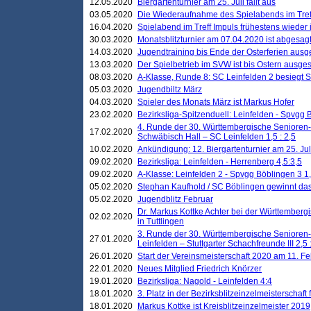
12.05.2020
Biergartenturnier am 25. Juli fällt aus
03.05.2020
Die Wiederaufnahme des Spielabends im Treff
16.04.2020
Spielabend im Treff Impuls frühestens wieder
30.03.2020
Monatsblitzturnier am 07.04.2020 ist abgesag
14.03.2020
Jugendtraining bis Ende der Osterferien ausg
13.03.2020
Der Spielbetrieb im SVW ist bis Ostern ausges
08.03.2020
A-Klasse, Runde 8: SC Leinfelden 2 besiegt 
05.03.2020
Jugendbiltz März
04.03.2020
Spieler des Monats März ist Markus Hofer
23.02.2020
Bezirksliga-Spitzenduell: Leinfelden - Spvgg 
4. Runde der 30. Württembergische Senioren
17.02.2020
Schwäbisch Hall – SC Leinfelden 1,5 : 2,5
10.02.2020
Ankündigung: 12. Biergartenturnier am 25. Juli
09.02.2020
Bezirksliga: Leinfelden - Herrenberg 4,5:3,5
09.02.2020
A-Klasse: Leinfelden 2 - Spvgg Böblingen 3 1,
05.02.2020
Stephan Kaufhold / SC Böblingen gewinnt das 
05.02.2020
Jugendblitz Februar
Dr. Markus Kottke Achter bei der Württembergi
02.02.2020
in Tuttlingen
3. Runde der 30. Württembergische Senioren
27.01.2020
Leinfelden – Stuttgarter Schachfreunde III 2,5 
26.01.2020
Start der Vereinsmeisterschaft 2020 am 11. F
22.01.2020
Neues Mitglied Friedrich Knörzer
19.01.2020
Bezirksliga: Nagold - Leinfelden 4:4
18.01.2020
3. Platz in der Bezirksblitzeinzelmeisterschaft
18.01.2020
Markus Kottke ist Kreisblitzeinzelmeister 2019