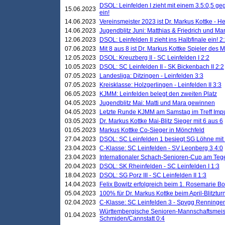
DSOL: Leinfelden I zieht mit einem 3.5:0,5 g
15.06.2023
ein!
14.06.2023
Vereinsmeister 2023 ist Dr. Markus Kottke - 
14.06.2023
Jugendblitz Juni: Matthias & Friedrich und M
12.06.2023
DSOL: Leinfelden II zieht ins Halbfinale ein! 2
07.06.2023
Mit 8 aus 8 ist Dr. Markus Kottke Spieler des 
12.05.2023
DSOL: Kreuzberg II - SC Leinfelden I 2:2
10.05.2023
DSOL: SC Leinfelden II - SK Bickenbach II 2:2
07.05.2023
Landesliga: Ditzingen - Leinfelden 3:3
07.05.2023
Kreisklasse: Holzgerlingen - Leinfelden II 3:3
06.05.2023
KJMM: Leinfelden belegt den zweiten Platz
04.05.2023
Jugendblitz Mai: Matti und Mara gewinnen
04.05.2023
Letzte Runde KJMM am Samstag im Treff Imp
03.05.2023
Dr. Markus Kottke Mai-Blitz Sieger mit 6 aus 6
01.05.2023
Markus Kottke Co-Sieger in Mönchfeld
27.04.2023
DSOL: SC Leinfelden 1 besiegt SG Löhne mit 
23.04.2023
C-Klasse: SC Leinfelden - SV Leonberg 3 4:0
23.04.2023
Internationaler Schach-Senioren-Cup am Te
20.04.2023
DSOL: SK Rheinfelden - SC Leinfelden I 1:3
18.04.2023
DSOL: SG Porz III - SC Leinfelden II 1:3
14.04.2023
Felix Bowitz erfolgreich beim 1. Rosemarie B
05.04.2023
100% für Dr. Markus Kottke beim April-Blitztur
02.04.2023
C-Klasse: SC Leinfelden 3 - Spvgg Renningen
Württembergische Senioren-Mannschaftsmeist
01.04.2023
Schmiden/Cannstatt 0:4