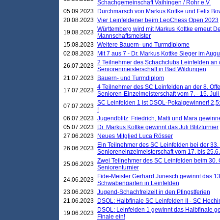
Schachgemeinschaft Vaihingen / Rohr e.V.
05.09.2023
Durchmarsch von Markus Kottke und Felix Bow
20.08.2023
Vier Leinfeldener beim LeoChess Open 2023
Württemberg wird mit Markus Kottke erneut D
19.08.2023
Mannschaftsmeister
15.08.2023
Weitere Bauern- und Turmdiplome
02.08.2023
Mit 7 aus 7 - Dr. Markus Kottke Sieger im Augus
2 Teilnehmer des Schachclubs Leinfelden an 
26.07.2023
Seniorenmeisterschaft in Bad Wildungen
21.07.2023
Bauern- und Turmdiplom
4 Teilnehmer des SC Leinfelden an der 8. O
17.07.2023
Senioren-Einzelmeisterschaft vom 7. - 15. Jul
SC Leinfelden 1 ist DSOL-Pokalgewinner! 2,5:1
07.07.2023
!
06.07.2023
Jugendblitz: Friedrich, Matti und Mara gewinn
05.07.2023
Dr. Markus Kottke gewinnt das Juli Blitzturnier
27.06.2023
Neues Mitglied Luca Rösser
Ein Teilnehmer des SC Leinfelden bei der 33.
26.06.2023
Senioreneinzelmeisterschaft vom 17. bis 25.
Zwei Teilnehmer des SC Leinfelden beim 30.
25.06.2023
Seniorenturnier
Fide-Meister Gerhard Junesch gewinnt das 1
24.06.2023
Schwabengarten in Leinfelden
23.06.2023
Jugend-Schachfreizeit in den Pfingstferien
21.06.2023
DSOL: Halbfinale SC Leinfelden II - SC Hechi
DSOL: Leinfelden 1 gewinnt das Halbfinale geg
19.06.2023
Finale ein!