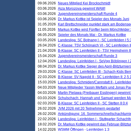
09.06.2026
Neues Mitglied Kei Brockschmidt
03.06.2026
Aiza Morozova gewinnt WAM!
03.06.2026
Jugendvereinsmeisterschaft Runde 4
03.06.2026
Dr. Markus Kottke ist Spieler des Monats Juni
31.05.2026
Karl Brettschneider punktet stark am Bodense
11.05.2026
Markus Kottke wird Fünfter beim Mönchfelder
06.05.2026
Spieler des Monats Mai - Dr. Markus Kottke
03.05.2026
Landesliga: SC Botnang I - SC Leinfelden I 5:
26.04.2026
C-Klasse: TSV Schönaich VI - SC Leinfelden II
21.04.2026
B-Klasse: SC Leinfelden II - TSV Heimsheim II
15.04.2026
Jugendvereinsmeisterschaft Runde 3
12.04.2026
Landesliga: Leinfelden I - SpVgg Böblingen I 
08.04.2026
Dr. Markus Kottke Sieger des April-Blitzturnier
29.03.2026
C-Klasse: SC Leinfelden III - Schach-Kids Ber
22.03.2026
B-Klasse: SV Nagold II - SC Leinfelden II: 2,5:
15.03.2026
Landesliga: Schmiden/Cannstatt II - Leinfelden
04.03.2026
Neue Mitglieder Yassin Meftahi und Jonas Pa
04.03.2026
Martin Pielawa (Freibauer Esslingen) gewinnt 
03.03.2026
Schulschach: Hannah und Samuel werden Ma
02.03.2026
B-Klasse: SC Leinfelden II - SC Stetten II 0:4
26.02.2026
JVM 2026 mit 20 Teilnehmern gestartet
26.02.2026
Ankündigung: 16. Sommerschnellschachturnie
22.02.2026
Landesliga: Leinfelden I - Stuttgarter Schachfr
18.02.2026
Dr. Markus Kottke gewinnt das Februar-Blitztu
14.02.2026
WSMM Öffingen - Leinfelden 1:3