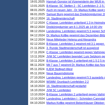
19.01.2025
Hannah Gonsior ist Vizemeisterin der WU8 i
13.01.2025
B-Klasse: SC Stetten 2 - SC Leinfelden 2: 2,5:
08.01.2025
Auch im neuen Jahr - Dr. Markus Kottke siegt 
06.01.2025
Samuel Burg gewinnt das Dreikönigsturnier 
19.12.2024
16. Stadtmeisterschaft
17.12.2024
C-Klasse: Leinfelden unterliegt 1:3 in Heimsh
09.12.2024
Dreikönigsturnier am 6.1.2025 ab 14:00 Uhr
08.12.2024
Landesliga: Leinfelden gewinnt 5:3 gegen Sc
04.12.2024
Dr. Markus Kottke gewinnt das Dezember-Blitz
04.12.2024
Neue Mitglieder Helena und Alexandra
02.12.2024
B-Klasse: Leinfelden 2 gewinnt mit 3:1 gegen
21.11.2024
3. Runde Stadtmeisterschaft ist ausgelost
17.11.2024
C-Klasse: Leinfelden gewinnt gegen Vaihinge
13.11.2024
JVM SC Leinfelden beendet: Luis Setzkorn ge
10.11.2024
B-Klasse: Leinfelden 2 unterliegt mit 1,5;2,5 
06.11.2024
Mit 7 aus 7 gewinnt Dr. Markus Kottke das Nov
05.11.2024
KJEM Stuttgart-West
05.11.2024
Neue Bauerndiplome
27.10.2024
Landesliga: Leinfelden gewinnt 5:3 auswärts
20.10.2024
WSMM: Grunbach-Leinfelden 2:2
16.10.2024
16. Stadtmeisterschaft gestartet
16.10.2024
JVM SC Leinfelden
13.10.2024
B-Klasse: Leinfelden 2 unterliegt gegen Vaihi
13.10.2024
Landesliga: Leinfelden I - Schmiden-Cannstatt 
04.10.2024
Markus Kottke gewinnt Bebenhäuser Oktober-B