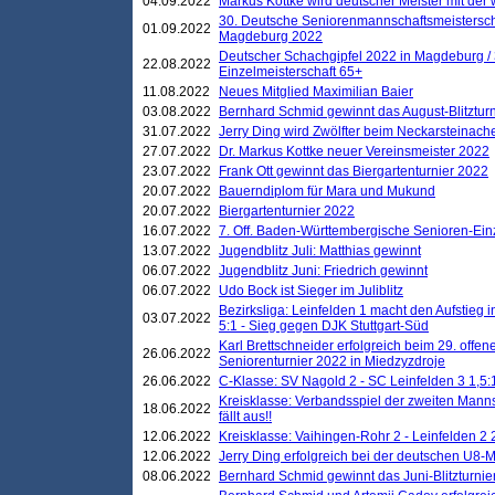
04.09.2022
Markus Kottke wird deutscher Meister mit de
30. Deutsche Seniorenmannschaftsmeistersch
01.09.2022
Magdeburg 2022
Deutscher Schachgipfel 2022 in Magdeburg /
22.08.2022
Einzelmeisterschaft 65+
11.08.2022
Neues Mitglied Maximilian Baier
03.08.2022
Bernhard Schmid gewinnt das August-Blitzturn
31.07.2022
Jerry Ding wird Zwölfter beim Neckarsteinac
27.07.2022
Dr. Markus Kottke neuer Vereinsmeister 2022
23.07.2022
Frank Ott gewinnt das Biergartenturnier 2022
20.07.2022
Bauerndiplom für Mara und Mukund
20.07.2022
Biergartenturnier 2022
16.07.2022
7. Off. Baden-Württembergische Senioren-Ein
13.07.2022
Jugendblitz Juli: Matthias gewinnt
06.07.2022
Jugendblitz Juni: Friedrich gewinnt
06.07.2022
Udo Bock ist Sieger im Juliblitz
Bezirksliga: Leinfelden 1 macht den Aufstieg i
03.07.2022
5:1 - Sieg gegen DJK Stuttgart-Süd
Karl Brettschneider erfolgreich beim 29. off
26.06.2022
Seniorenturnier 2022 in Miedzyzdroje
26.06.2022
C-Klasse: SV Nagold 2 - SC Leinfelden 3 1,5:
Kreisklasse: Verbandsspiel der zweiten Manns
18.06.2022
fällt aus!!
12.06.2022
Kreisklasse: Vaihingen-Rohr 2 - Leinfelden 2 
12.06.2022
Jerry Ding erfolgreich bei der deutschen U8-M
08.06.2022
Bernhard Schmid gewinnt das Juni-Blitzturnie