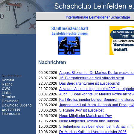
Internationale Leinfeldener Schachtage
Nachrichten
05.08.2026
August Blitzturnier Dr. Markus Kottke wackel
Nachrichten
26.07.2026
16. Biergartenturnier: Neil Albrecht siegt
Kontakt
22.07.2026
Das Biergartenturnier ist ausgebucht!
Rating
DWZ
21.07.2026
Aiza und Adelina siegen beim JPT in Leiphei
Links
08.07.2026
Auch Fußball konnte Dr. Markus Kottke nicht
Termine
07.07.2026
Karl Brettschneider bei der Seniorenmeister
Download
30.06.2026
Jugendblitz Juni: Mara, Hannah und Dev gew
Download Jugend
Ergebnisse
30.06.2026
5. Runde JVM ist ausgelost
Impressum
26.06.2026
Neue Mitglieder Marish und Dev
17.06.2026
Neue Mitglieder Yothika und Tanisha
15.06.2026
5 Teilnehmer aus Leinfelden beim Schach im 
10.06.2026
Dr. Markus Kottke ist Vereinsmeister 2026