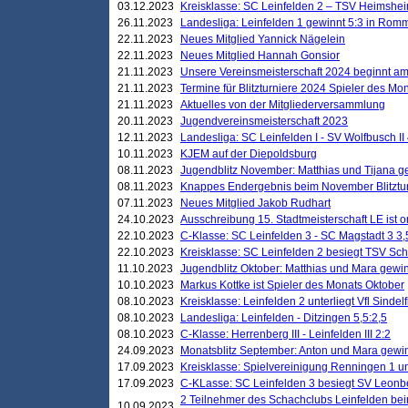
03.12.2023
Kreisklasse: SC Leinfelden 2 – TSV Heimshei
26.11.2023
Landesliga: Leinfelden 1 gewinnt 5:3 in Ro
22.11.2023
Neues Mitglied Yannick Nägelein
22.11.2023
Neues Mitglied Hannah Gonsior
21.11.2023
Unsere Vereinsmeisterschaft 2024 beginnt am
21.11.2023
Termine für Blitzturniere 2024 Spieler des Mon
21.11.2023
Aktuelles von der Mitgliederversammlung
20.11.2023
Jugendvereinsmeisterschaft 2023
12.11.2023
Landesliga: SC Leinfelden I - SV Wolfbusch II 
10.11.2023
KJEM auf der Diepoldsburg
08.11.2023
Jugendblitz November: Matthias und Tijana 
08.11.2023
Knappes Endergebnis beim November Blitztur
07.11.2023
Neues Mitglied Jakob Rudhart
24.10.2023
Ausschreibung 15. Stadtmeisterschaft LE ist o
22.10.2023
C-Klasse: SC Leinfelden 3 - SC Magstadt 3 3,
22.10.2023
Kreisklasse: SC Leinfelden 2 besiegt TSV Schö
11.10.2023
Jugendblitz Oktober: Matthias und Mara gewi
10.10.2023
Markus Kottke ist Spieler des Monats Oktober
08.10.2023
Kreisklasse: Leinfelden 2 unterliegt Vfl Sindel
08.10.2023
Landesliga: Leinfelden - Ditzingen 5,5:2,5
08.10.2023
C-Klasse: Herrenberg III - Leinfelden III 2:2
24.09.2023
Monatsblitz September: Anton und Mara gew
17.09.2023
Kreisklasse: Spielvereinigung Renningen 1 unt
17.09.2023
C-KLasse: SC Leinfelden 3 besiegt SV Leonbe
2 Teilnehmer des Schachclubs Leinfelden bei
10.09.2023