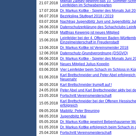
Mikhail Zaitsev gewinnt das 10. Sommer-Schn
21.07.2018
Leinfelden im Schwabengarten
17.07.2018
Dr. Markus Kottke - Spieler des Monats Juli 2
06.07.2018
Bezirksliga Stuttgart 2018 / 2019
03.07.2018
Nachtrag Jugendblitz Juni und Jugendblitz Jul
26.06.2018
Datenschutzerklärung des Schachclubs Lein
25.06.2018
Matthias Kewenig ist neues Mitglied
Leinfelder bei der 4. Offenen Baden-Württem
15.06.2018
Einzelmeisterschaft in Freudenstadt
13.06.2018
Dr. Markus Kottke ist Vereinsmeister 2018
12.06.2018
Datenschutz-Grundverordnung (DSGVO)
06.06.2018
Dr. Markus Kottke - Spieler des Monats Juni 
06.06.2018
Neues Mitglied Julius Kopplin
03.06.2018
Vier Leinfelder beim Schach im Schloss in K
Karl Brettschneider und Peter Abel erfolgreic
01.06.2018
Neuenahr
30.05.2018
Karl Brettschneider trumpft auf !
24.05.2018
Peter Abel und Karl Brettschneider aktiv bei
23.05.2018
Fortschritt Vereinsmeisterschaft
Karl Brettschneider bei der Offenen Hessisch
15.05.2018
erfolgreich
09.05.2018
Maiblitz: Peter Breuning
08.05.2018
Jugendblitz Mai
05.05.2018
Dr. Markus Kottke gewinnt Bebenhausener Mo
01.05.2018
Dr. Markus Kottke erfolgreich beim Schach in
25.04.2018
Fortschritt Vereinsmeisterschaft