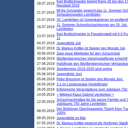
Karl Brettschneider belegt Rang 26 bei den 1
28.07.2019
Neustadt 2019
IM Ilja Schneider gewinnt das 11. Sommer-Sch
21.07.2019
Schwabengarten Leinfelden
21.07.2019
SC Leinfelden ist Vizepokalsieger im württem
11. Sommer-Schnellschachturnier am 20. Jul
16.07.2019
Leinfelden
Karl Brettschneider in Freudenstadt mit 6,0 
13.07.2019
11
04.07.2019
Jugendblitz Juli
03.07.2019
Dr. Markus Kottke ist Spieler des Monats Juli
30.06.2019
Zwei neue Mitglieder für den Schachclub
30.06.2019
Württembergisches Viererpokalfinale erreicht!
27.06.2019
Halbfinale des Württembergischen Verbands
15.06.2019
Spieltermine 2019-2020 sind online
05.06.2019
Jugendblitz Juni
05.06.2019
Peter Breuning ist Spieler des Monats Juni.
26.05.2019
3:1 im Landespokal-Viertelfinale!
26.05.2019
Erfolgreiche Veranstaltung zum Jubiläum 750
14.05.2019
+ Mitglied Klaus Gabriel verstorben +
Schachnachmittag für die ganze Familie und 
12.05.2019
Jubiläums 750 Jahre Leinfelden
Der Böblinger Oberligaspieler Thanh Kien Tran
08.05.2019
100%
08.05.2019
Jugendblitz im Mai
07.05.2019
Dr. Markus Kottke gewinnt die Nürtinger Stadt