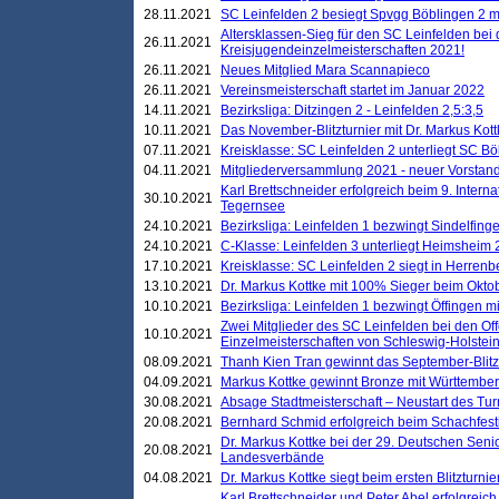
28.11.2021
SC Leinfelden 2 besiegt Spvgg Böblingen 2 mi
Altersklassen-Sieg für den SC Leinfelden bei
26.11.2021
Kreisjugendeinzelmeisterschaften 2021!
26.11.2021
Neues Mitglied Mara Scannapieco
26.11.2021
Vereinsmeisterschaft startet im Januar 2022
14.11.2021
Bezirksliga: Ditzingen 2 - Leinfelden 2,5:3,5
10.11.2021
Das November-Blitzturnier mit Dr. Markus Kott
07.11.2021
Kreisklasse: SC Leinfelden 2 unterliegt SC B
04.11.2021
Mitgliederversammlung 2021 - neuer Vorstan
Karl Brettschneider erfolgreich beim 9. Inte
30.10.2021
Tegernsee
24.10.2021
Bezirksliga: Leinfelden 1 bezwingt Sindelfinge
24.10.2021
C-Klasse: Leinfelden 3 unterliegt Heimsheim 2
17.10.2021
Kreisklasse: SC Leinfelden 2 siegt in Herrenbe
13.10.2021
Dr. Markus Kottke mit 100% Sieger beim Oktobe
10.10.2021
Bezirksliga: Leinfelden 1 bezwingt Öffingen mi
Zwei Mitglieder des SC Leinfelden bei den Of
10.10.2021
Einzelmeisterschaften von Schleswig-Holstei
08.09.2021
Thanh Kien Tran gewinnt das September-Blitz
04.09.2021
Markus Kottke gewinnt Bronze mit Württemberg
30.08.2021
Absage Stadtmeisterschaft – Neustart des Tur
20.08.2021
Bernhard Schmid erfolgreich beim Schachfesti
Dr. Markus Kottke bei der 29. Deutschen Sen
20.08.2021
Landesverbände
04.08.2021
Dr. Markus Kottke siegt beim ersten Blitzturn
Karl Brettschneider und Peter Abel erfolgreic