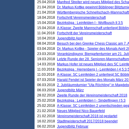
25.04.2018
Manfred Streiter wird neues Mitglied des Sch
21.04.2018
Dr. Markus Kottke gewinnt Böblinger Blitzturni
21.04.2018
Württembergische Schnellschach-Mannschafts
18.04.2018
Fortschritt Vereinsmeisterschaft
15.04.2018
Bezirksliga : Leinfelden I - Wolfbusch II 3:5
15.04.2018
A-Klasse: Zweite Mannschaft unterliegt Böblin
11.04.2018
Fortschritt der Vereinsmeisterschaft
10.04.2018
Jugendblitz April
08.04.2018
Besuch bei den Grenke Chess Classic am 7. A
03.04.2018
Dr. Markus Kottke - Spieler des Monats April 
23.03.2018
Vorankündigung: Biergartenturnier am 21. Jul
19.03.2018
Letzte Runde der 28. Senioren-Mannschaftsme
14.03.2018
Markus Hofer ist neues Mitglied des SC Leinf
11.03.2018
Bezirksliga : Herrenberg I - Leinfelden I 4,5:3,
11.03.2018
A-Klasse: SC Leinfelden 2 unterliegt SC Böbli
07.03.2018
Harald Fendel ist Spieler des Monats März 2
06.03.2018
2. Jubiläumsturnier "Uta Röchling" in Magdebu
06.03.2018
Jugendblitz März
28.02.2018
Zweite Runde der Vereinsmeisterschaft 2018
25.02.2018
Bezirksliga : Leinfelden I - Sindelfingen I 5:3
25.02.2018
A-Klasse: SC Leinfelden 2 unentschieden geg
21.02.2018
Neues Mitglied Nico Bauerfeld
21.02.2018
Vereinsmeisterschaft 2018 ist gestartet
16.02.2018
Stadtmeisterschaft 2017/2018 beendet
06.02.2018
Jugendblitz Februar