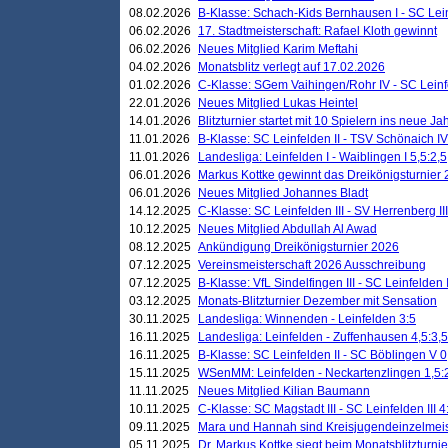
08.02.2026
B-Klasse: Schach-Kids Bernhausen I - SC Leinf
06.02.2026
17. Stadtmeisterschaft: Rafael Kloth gewinnt
06.02.2026
Neues Mitglied Karim Meftahi
04.02.2026
Monatsblitz verlegt auf 17.02.2026
01.02.2026
C-Klasse: SGem Vaihingen/Rohr IV - SC Leinfel
22.01.2026
Neues Mitglied Lukas Heintel
14.01.2026
Blitzturnier startet mit 10 Spielern ins neue J
11.01.2026
B-Klasse: SC Leinfelden II - TSV Schönaich IV
11.01.2026
Landesliga: Leinfelden I - Waiblingen I 5,5:2,5
06.01.2026
Markus Kottke gewinnt das Dreikönigsturnier
06.01.2026
Neues Mitglied Johannes Bladt
14.12.2025
C-Klasse: SC Leinfelden III - SV Herrenberg III
10.12.2025
Neues Mitglied Abdullah Al Awad
08.12.2025
Ankündigung Dreikönigsturnier 2026
07.12.2025
Vereinsmeisterschaft 2026 Ausschreibung
07.12.2025
B-Klasse: VfL Sindelfingen III - SC Leinfelden I
03.12.2025
Monats-Blitzturnier Dezember mit Sensation
30.11.2025
Landesliga: Winnenden - Leinfelden 3:5
16.11.2025
Landesliga: Leinfelden - Zuffenhausen 4,5:3,5
16.11.2025
B-Klasse: SC Leinfelden II - SC Böblingen V 0
15.11.2025
WSenMM: Leinfelden - Neckartenzlingen 1,5:
11.11.2025
Neues Mitglied Kilian Baumann
10.11.2025
C-Klasse: SC Magstadt III - SC Leinfelden III 4
09.11.2025
Mara und Hannah sind Kreisjugendeinzelmei
05.11.2025
Dr. Markus Kottke siegt beim Monatsblitzturn