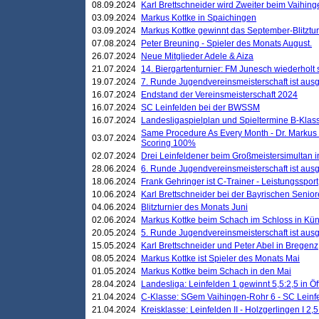
08.09.2024
Karl Brettschneider wird Zweiter beim Vaihing
03.09.2024
Markus Kottke in Spaichingen
03.09.2024
Markus Kottke gewinnt das September-Blitztur
07.08.2024
Peter Breuning - Spieler des Monats August.
26.07.2024
Neue Mitglieder Adele & Aiza
21.07.2024
14. Biergartenturnier: FM Junesch wiederholt
19.07.2024
7. Runde Jugendvereinsmeisterschaft ist ausg
16.07.2024
Endstand der Vereinsmeisterschaft 2024
16.07.2024
SC Leinfelden bei der BWSSM
16.07.2024
Landesligaspielplan und Spieltermine B-Kla
Same Procedure As Every Month - Dr. Markus 
03.07.2024
Scoring 100%
02.07.2024
Drei Leinfeldener beim Großmeistersimultan 
28.06.2024
6. Runde Jugendvereinsmeisterschaft ist ausg
18.06.2024
Frank Gehringer ist C-Trainer - Leistungssport
10.06.2024
Karl Brettschneider bei der Bayrischen Senio
04.06.2024
Blitzturnier des Monats Juni
02.06.2024
Markus Kottke beim Schach im Schloss in Kü
20.05.2024
5. Runde Jugendvereinsmeisterschaft ist ausg
15.05.2024
Karl Brettschneider und Peter Abel in Bregenz
08.05.2024
Markus Kottke ist Spieler des Monats Mai
01.05.2024
Markus Kottke beim Schach in den Mai
28.04.2024
Landesliga: Leinfelden 1 gewinnt 5,5:2,5 in Ö
21.04.2024
C-Klasse: SGem Vaihingen-Rohr 6 - SC Leinfe
21.04.2024
Kreisklasse: Leinfelden II - Holzgerlingen I 2,5