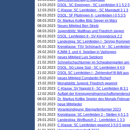
13.03.2023
DSOL: SC Eppingen - SC Leinfelden II 1,5:2,5
12.03.2023
C-Klasse: SC Leinfelden - SC Magstadt 3 1:3
09.03.2023
DSOL: SF Pfullingen II - Leinfelden I 0,5:3,5
08.03.2023
Dr. Markus Kottke Blitz Sieger im März
08.03.2023
Neues Mitglied Ben Streib
08.03.2023
Jugendblitz: Matthias und Friedrich siegen
08.03.2023
DSOL: Leinfelden II - SV Königsbrück 2:2
05.03.2023
Landesliga: SC Leinfelden I - SpVgg Rommels
05.03.2023
Kreisklasse: TSV Schönach IV - SC Leinfelden 
26.02.2023
KJMM 3. und 4. Spieltag in Vaihingen
22.02.2023
neues Mitglied Luis Setzkorn
21.02.2023
Schnellschachturnier im Schwabengarten am
21.02.2023
DSOL: SG Lippe Süd - SC Leinfelden II 4:0
21.02.2023
DSOL SC Leinfelden I - Zehlendorf III fällt aus
15.02.2023
neues Mitglied Constantin Richert
15.02.2023
Monatsblitz Jugend: Friedrich gewinnt
13.02.2023
C-Klasse: SV Nagold II - SC Leinfelden III 3:1
12.02.2023
Auftakt der Kreisjugendmannschaftsmeistersc
08.02.2023
Dr. Markus Kottke Spieler des Monats Februar
02.02.2023
neue Mitglieder
30.01.2023
Vorankündigung: Biergartenturnier 2023
29.01.2023
Kreisklasse: SC Leinfelden 2 - Stetten 4,5:1,5
29.01.2023
Landesliga: Wolfbusch 2 - Leinfelden 1 3:3
15.01.2023
C-Klasse: SC Leinfelden gewinnt 3,5:0,5 geg