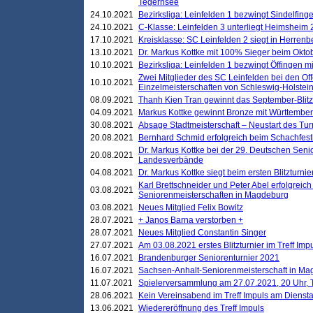
Tegernsee
24.10.2021
Bezirksliga: Leinfelden 1 bezwingt Sindelfinge
24.10.2021
C-Klasse: Leinfelden 3 unterliegt Heimsheim 2
17.10.2021
Kreisklasse: SC Leinfelden 2 siegt in Herrenbe
13.10.2021
Dr. Markus Kottke mit 100% Sieger beim Oktobe
10.10.2021
Bezirksliga: Leinfelden 1 bezwingt Öffingen mi
Zwei Mitglieder des SC Leinfelden bei den Of
10.10.2021
Einzelmeisterschaften von Schleswig-Holstei
08.09.2021
Thanh Kien Tran gewinnt das September-Blitz
04.09.2021
Markus Kottke gewinnt Bronze mit Württemberg
30.08.2021
Absage Stadtmeisterschaft – Neustart des Tur
20.08.2021
Bernhard Schmid erfolgreich beim Schachfesti
Dr. Markus Kottke bei der 29. Deutschen Sen
20.08.2021
Landesverbände
04.08.2021
Dr. Markus Kottke siegt beim ersten Blitzturn
Karl Brettschneider und Peter Abel erfolgreic
03.08.2021
Seniorenmeisterschaften in Magdeburg
03.08.2021
Neues Mitglied Felix Bowitz
28.07.2021
+ Janos Barna verstorben +
28.07.2021
Neues Mitglied Constantin Singer
27.07.2021
Am 03.08.2021 erstes Blitzturnier im Treff Im
16.07.2021
Brandenburger Seniorenturnier 2021
16.07.2021
Sachsen-Anhalt-Seniorenmeisterschaft in M
11.07.2021
Spielerversammlung am 27.07.2021, 20 Uhr, T
28.06.2021
Kein Vereinsabend im Treff Impuls am Dienst
13.06.2021
Wiedereröffnung des Treff Impuls