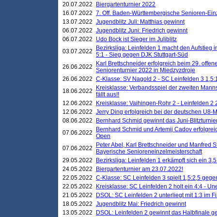
20.07.2022
Biergartenturnier 2022
16.07.2022
7. Off. Baden-Württembergische Senioren-Ein
13.07.2022
Jugendblitz Juli: Matthias gewinnt
06.07.2022
Jugendblitz Juni: Friedrich gewinnt
06.07.2022
Udo Bock ist Sieger im Juliblitz
Bezirksliga: Leinfelden 1 macht den Aufstieg i
03.07.2022
5:1 - Sieg gegen DJK Stuttgart-Süd
Karl Brettschneider erfolgreich beim 29. off
26.06.2022
Seniorenturnier 2022 in Miedzyzdroje
26.06.2022
C-Klasse: SV Nagold 2 - SC Leinfelden 3 1,5:
Kreisklasse: Verbandsspiel der zweiten Manns
18.06.2022
fällt aus!!
12.06.2022
Kreisklasse: Vaihingen-Rohr 2 - Leinfelden 2 
12.06.2022
Jerry Ding erfolgreich bei der deutschen U8-M
08.06.2022
Bernhard Schmid gewinnt das Juni-Blitzturnie
Bernhard Schmid und Artemij Cadov erfolgreic
07.06.2022
Open
Peter Abel, Karl Brettschneider und Manfred St
07.06.2022
Bayerische Senioreneinzelmeisterschaft
29.05.2022
Bezirksliga: Leinfelden 1 erkämpft sich ein 3,
24.05.2022
Biergartenturnier am 23.07.2022!
22.05.2022
C-Klasse: SC Leinfelden 3 spielt 1,5:2,5 geg
22.05.2022
Kreisklasse: SC Leinfelden 2 holt ein 4:4 - 
21.05.2022
DSOL: SC Leinfelden 2 unterliegt mit 1:3 im F
18.05.2022
Jugendblitz Mai: Friedrich gewinnt
13.05.2022
DSOL: Leinfelden 2 gewinnt das Halbfinale geg