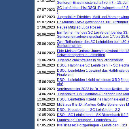
17.07.2023
Senioren-Einzelmeisterschaft vom 7. - 15. Jul
SC Leinfelden 1 ist DSOL-Pokalgewinner! 2,5:1
07.07.2023
!
06.07.2023
Jugendblitz: Friedrich, Matti und Mara gewinn
05.07.2023
Dr. Markus Kottke gewinnt das Juli Blitzturnier
27.06.2023
Neues Mitglied Luca Rösser
Ein Teilnehmer des SC Leinfelden bei der 33.
26.06.2023
Senioreneinzelmeisterschaft vom 17. bis 25.
Zwei Teilnehmer des SC Leinfelden beim 30.
25.06.2023
Seniorenturnier
Fide-Meister Gerhard Junesch gewinnt das 1
24.06.2023
Schwabengarten in Leinfelden
23.06.2023
Jugend-Schachfreizeit in den Pfingstferien
21.06.2023
DSOL: Halbfinale SC Leinfelden II - SC Hechi
DSOL: Leinfelden 1 gewinnt das Halbfinale geg
19.06.2023
Finale ein!
DSOL: Leinfelden I zieht mit einem 3.5:0,5 g
15.06.2023
ein!
14.06.2023
Vereinsmeister 2023 ist Dr. Markus Kottke - 
14.06.2023
Jugendblitz Juni: Matthias & Friedrich und M
12.06.2023
DSOL: Leinfelden II zieht ins Halbfinale ein! 2
07.06.2023
Mit 8 aus 8 ist Dr. Markus Kottke Spieler des 
12.05.2023
DSOL: Kreuzberg II - SC Leinfelden I 2:2
10.05.2023
DSOL: SC Leinfelden II - SK Bickenbach II 2:2
07.05.2023
Landesliga: Ditzingen - Leinfelden 3:3
07.05.2023
Kreisklasse: Holzgerlingen - Leinfelden II 3:3