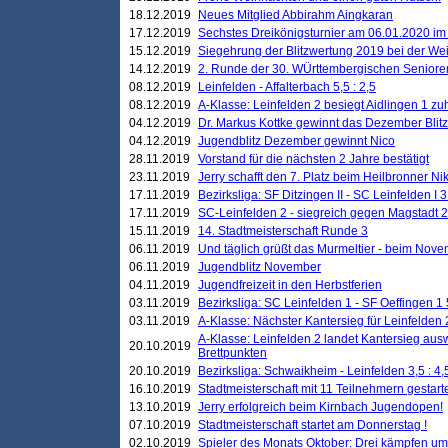
18.12.2019
Neues Mitglied Abbirahm Aingkaran
17.12.2019
Sechstes Dreikönigsturnier am 06.01.2020 im T
15.12.2019
Siegehrung der Blitzwertung 2019 bei der Wei
14.12.2019
2. Runde der 30. WÜrttembergischen Seniore
08.12.2019
Leinfelden - Affalterbach 5,5 : 2,5
08.12.2019
A-Klasse: Leinfelden 2 besiegt Aidlingen 1 zu
04.12.2019
Dr. Markus Kottke gewinnt das Dezember Blitzt
04.12.2019
Jugendblitz Dezember gewinnt Nico
28.11.2019
Vorstand für die nächsten 2 Jahre bestätigt
23.11.2019
Jerry schafft den 7. Platz beim Heilbronner 
17.11.2019
Bezirksliga: SF Ditzingen II - SC Leinfelden I 3
17.11.2019
SC-Leinfelden 2 - siegreich gegen Magstadt 2
15.11.2019
14. Stadtmeisterschaft Runde 3
06.11.2019
Und täglich grüßt das Murmeltier - beim Novemb
06.11.2019
Jugendblitz November
04.11.2019
Jugendfreizeit in den Herbstferien
03.11.2019
Bezirksliga: SC Leinfelden 1 - SF Oeffingen 1 
03.11.2019
A-Klasse: Nächster Kantersieg für Leinfelden 2
A-Klasse: Leinfelden 2 landet Kantersieg aus
20.10.2019
Brettpunkten
20.10.2019
Bezirksliga: Schwaikheim - Leinfelden 3,5 : 4,
16.10.2019
Stadtmeisterschaft mit 11 Teilnehmern gestart
13.10.2019
Jerry erfolgreich beim Kirnbach Jugendopen!
07.10.2019
Stadtmeisterschaft startet am Donnerstag !
02.10.2019
Spieler des Monats Oktober: Drei kämpfen um