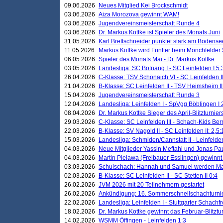
09.06.2026
Neues Mitglied Kei Brockschmidt
03.06.2026
Aiza Morozova gewinnt WAM!
03.06.2026
Jugendvereinsmeisterschaft Runde 4
03.06.2026
Dr. Markus Kottke ist Spieler des Monats Juni
31.05.2026
Karl Brettschneider punktet stark am Bodense
11.05.2026
Markus Kottke wird Fünfter beim Mönchfelder
06.05.2026
Spieler des Monats Mai - Dr. Markus Kottke
03.05.2026
Landesliga: SC Botnang I - SC Leinfelden I 5:
26.04.2026
C-Klasse: TSV Schönaich VI - SC Leinfelden II
21.04.2026
B-Klasse: SC Leinfelden II - TSV Heimsheim II
15.04.2026
Jugendvereinsmeisterschaft Runde 3
12.04.2026
Landesliga: Leinfelden I - SpVgg Böblingen I 
08.04.2026
Dr. Markus Kottke Sieger des April-Blitzturnier
29.03.2026
C-Klasse: SC Leinfelden III - Schach-Kids Ber
22.03.2026
B-Klasse: SV Nagold II - SC Leinfelden II: 2,5:
15.03.2026
Landesliga: Schmiden/Cannstatt II - Leinfelden
04.03.2026
Neue Mitglieder Yassin Meftahi und Jonas Pa
04.03.2026
Martin Pielawa (Freibauer Esslingen) gewinnt 
03.03.2026
Schulschach: Hannah und Samuel werden Ma
02.03.2026
B-Klasse: SC Leinfelden II - SC Stetten II 0:4
26.02.2026
JVM 2026 mit 20 Teilnehmern gestartet
26.02.2026
Ankündigung: 16. Sommerschnellschachturnie
22.02.2026
Landesliga: Leinfelden I - Stuttgarter Schachfr
18.02.2026
Dr. Markus Kottke gewinnt das Februar-Blitztu
14.02.2026
WSMM Öffingen - Leinfelden 1:3