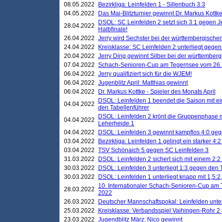
08.05.2022
Bezirkliga: Leinfelden 1 - Sillenbuch 3:3
04.05.2022
Das Mai-Blitzturnier gewinnt Dr. Markus Kottk
DSOL: SC Leinfelden 2 setzt sich 3:1 gegen J
28.04.2022
Halbfinale!
26.04.2022
Jerry wird Sechster bei der württembergische
24.04.2022
Kreisklasse: SC Leinfelden 2 unterliegt gege
20.04.2022
Jerry Ding gewinnt Silber bei der württemberg
07.04.2022
Schach-Senioren-Cup am Tegernsee vom 26. M
06.04.2022
Jerry qualifiziert sich für die WJEM!
06.04.2022
Jugenblitz April: Matthias gewinnt
06.04.2022
Dr. Markus Kottke - Spieler des Monats April
DSOL: Leinfelden 1 beendet die Saison mit e
04.04.2022
den Tabellenführer
DSOL: Leinfelden 2 krönt die Gruppenphase m
04.04.2022
Leherheide 1
04.04.2022
DSOL: Leinfelden 3 gewinnt kampflos 4:0 geg
03.04.2022
Bezirkliga: Leinfelden 1 gelingt ein starker 4
03.04.2022
TSV Schönaich 5 gegen SC Leinfelden 3
31.03.2022
DSOL: Leinfelden 2 sichert sich mit einem 2:2 d
30.03.2022
DSOL: Leinfelden 3 unterliegt 1:3 gegen den 
30.03.2022
DSOL: Leinfelden 1 unterliegt knapp mit 1,5
10. Internationaler Schach-Senioren-Cup am T
28.03.2022
2022
26.03.2022
Deutscher Mannschaftspokal: Leinfelden unte
25.03.2022
Kreisklasse: Verbandsspiel Vaihingen-Rohr 2 
23.03.2022
Jugendblitz März: Nico gewinnt