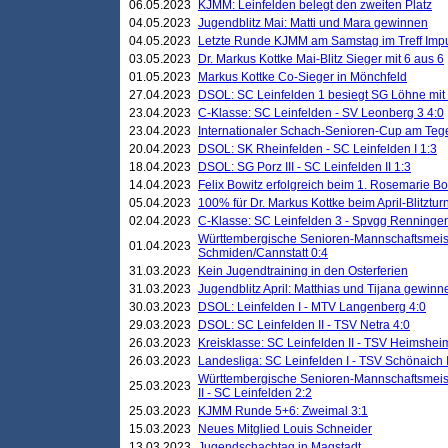
06.05.2023
KJMM: Leinfelden belegt den zweiten Platz
04.05.2023
Jugendblitz Mai: Matti und Mara gewinnen
04.05.2023
Letzte Runde KJMM am Samstag im Treff Imp
03.05.2023
Dr. Markus Kottke Mai-Blitz Sieger mit 6 aus 6
01.05.2023
Markus Kottke Co-Sieger in Mönchfeld
27.04.2023
DSOL: SC Leinfelden 1 besiegt SG Löhne mit 
23.04.2023
C-Klasse: SC Leinfelden - SV Leonberg 3 4:0
23.04.2023
Internationaler Schach-Senioren-Cup am Te
20.04.2023
DSOL: SK Rheinfelden - SC Leinfelden I 1:3
18.04.2023
DSOL: SG Porz III - SC Leinfelden II 1:3
14.04.2023
Felix Bowitz erfolgreich beim 1. Rosemarie B
05.04.2023
100% für Dr. Markus Kottke beim April-Blitztur
02.04.2023
C-Klasse: SC Leinfelden 3 - Spvgg Renningen
Württembergische Senioren-Mannschaftsmeist
01.04.2023
Schmiden/Cannstatt 0:4
31.03.2023
Kein Jugendtraining in den Osterferien
31.03.2023
Jugendblitz April: Matthias und Tijana gewinn
30.03.2023
DSOL: Leinfelden I - MTV Langenberg 4:0
29.03.2023
DSOL: SC Leinfelden II - TSV Netra 4:0
26.03.2023
Kreisklasse: SC Leinfelden II - TSV Heimsheim
26.03.2023
Landesliga: SC Leinfelden I - TSV Schönaich II
Württembergische Senioren-Mannschaftsmeiste
25.03.2023
II - SC Leinfelden 2:2
25.03.2023
KJMM Runde 5+6: Zweimal 3:1
15.03.2023
Neues Mitglied Louis Schneider
13.03.2023
Jugendschachtag in Magstadt