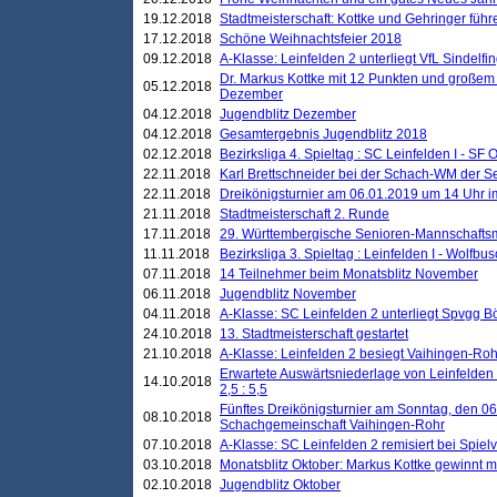
19.12.2018
Stadtmeisterschaft: Kottke und Gehringer führ
17.12.2018
Schöne Weihnachtsfeier 2018
09.12.2018
A-Klasse: Leinfelden 2 unterliegt VfL Sindelfin
Dr. Markus Kottke mit 12 Punkten und großem
05.12.2018
Dezember
04.12.2018
Jugendblitz Dezember
04.12.2018
Gesamtergebnis Jugendblitz 2018
02.12.2018
Bezirksliga 4. Spieltag : SC Leinfelden I - SF O
22.11.2018
Karl Brettschneider bei der Schach-WM der S
22.11.2018
Dreikönigsturnier am 06.01.2019 um 14 Uhr im 
21.11.2018
Stadtmeisterschaft 2. Runde
17.11.2018
29. Württembergische Senioren-Mannschaftsm
11.11.2018
Bezirksliga 3. Spieltag : Leinfelden I - Wolfbusch
07.11.2018
14 Teilnehmer beim Monatsblitz November
06.11.2018
Jugendblitz November
04.11.2018
A-Klasse: SC Leinfelden 2 unterliegt Spvgg Bö
24.10.2018
13. Stadtmeisterschaft gestartet
21.10.2018
A-Klasse: Leinfelden 2 besiegt Vaihingen-Rohr 
Erwartete Auswärtsniederlage von Leinfelden 
14.10.2018
2,5 : 5,5
Fünftes Dreikönigsturnier am Sonntag, den 0
08.10.2018
Schachgemeinschaft Vaihingen-Rohr
07.10.2018
A-Klasse: SC Leinfelden 2 remisiert bei Spie
03.10.2018
Monatsblitz Oktober: Markus Kottke gewinnt mi
02.10.2018
Jugendblitz Oktober