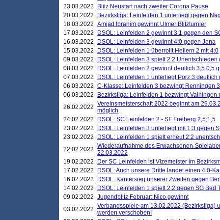
23.03.2022
Blitz Neustart nach zweiter Corona Pause
20.03.2022
Bezirksliga: Leinfelden 1 unterliegt gegen Nag
18.03.2022
Amjad Ibrahim gewinnt Ulmer Blitzturnier
17.03.2022
DSOL: Leinfelden 2 gewinnt 3:1 gegen den 
16.03.2022
DSOL: Leinfelden 3 gewinnt 4:0 gegen Jena
15.03.2022
DSOL: Leinfelden 1 überrollt Hellern 2 mit 4:0
09.03.2022
DSOL: Leinfelden 3 spielt 2:2 Unentschieden
08.03.2022
DSOL: Leinfelden 2 gewinnt deutlich 3,5:0,5
07.03.2022
DSOL: Leinfelden 1 unterliegt Porz 3 deutlich 
06.03.2022
C-Klasse: Leinfelden 3 bezwingt Renningen 3 
06.03.2022
Bezirksliga: Leinfelden 1 bezwingt Vaihingen m
Vereinsmeisterschaft 2022 beginnt am 29.03.2
26.02.2022
möglich
24.02.2022
DSOL: SC Leinfelden 2 - SF Freiberg 2,5;1,5
23.02.2022
DSOL: Leinfelden 3 unterliegt mit 1:3 gegen S
23.02.2022
DSOL: Leinfelden 1 spielt erneut 2:2 unentsc
Wiederaufnahme des Erwachsenen-Spielabend
22.02.2022
22.03.2022
19.02.2022
Der SC Leinfelden ist Vizemeister im Bezirksm
17.02.2022
DSOL: Auch unsere Dritte landet einen 4:0-Ka
16.02.2022
DSOL: Kantersieg unserer Zweiten gegen Ber
14.02.2022
DSOL: Leinfelden 1 spielt 2:2 gegen SG Bad 
09.02.2022
Jugendblitz Februar: Nico gewinnt
Verbandsspiele am 13.02.2022 (Bezirksliga) 
03.02.2022
werden verschoben!