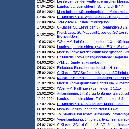
13.04.2024
Leinfelden bei der württembergischen Mannsc
07.04.2024
Landesliga: Leinfelden I - Schönaich III 4:4
06.04.2024
Mara bei den württembergischen Meisterscha
03.04.2024
Dr. Markus Kottke April-Blitzschach-Sieger mit
22.03.2024
JVM 2024: 4. Runde ist ausgelost
17.03.2024
C-Klasse: SC Leinfelden 3 - Renningen 3 2:2
Kreisklasse: SC Magstadt 1 besiegt SC Leinfe
17.03.2024
Brettpunkten
16.03.2024
WSenMM: Leinfelden unterliegt 1:3 in Nürting
10.03.2024
Landesliga: Leinfelden gewinnt 5:3 in Waibli
09.03.2024
Markus Kottke bei der Württembergischen Blit
06.03.2024
Dr. Markus Kottke unangefochtener Sieger im M
04.03.2024
JVM: 3. Runde ist ausgelost
04.03.2024
Einladung Biergartenturnier ist jetzt online
25.02.2024
C-Klasse: TSV Schönaich V gegen SC Leinfelde
25.02.2024
Kreisklasse: Leinfelden 2 unterliegt Herrenber
25.02.2024
Markus Kottke qualifiziert sich für die württem
17.02.2024
WSenMM: Pfullingen - Leinfelden 2,5:1,5
13.02.2024
Ankündigung: 14. Biergartenturnier am 20. Ju
11.02.2024
Landesliga: Leinfelden - Zuffenhausen 3:5
07.02.2024
Dr. Markus Kottke Spieler des Monats Februar
06.02.2024
Mara ist Bezirksjugendmeisterin U14W
06.02.2024
15. Stadtmeisterschaft Leinfelden-Echterding
06.02.2024
Vorankündigung: 14. Biergartenturnier am 20
04.02.2024
C-Klasse: SC Leinfelden 3 - VfL Sindelfingen 