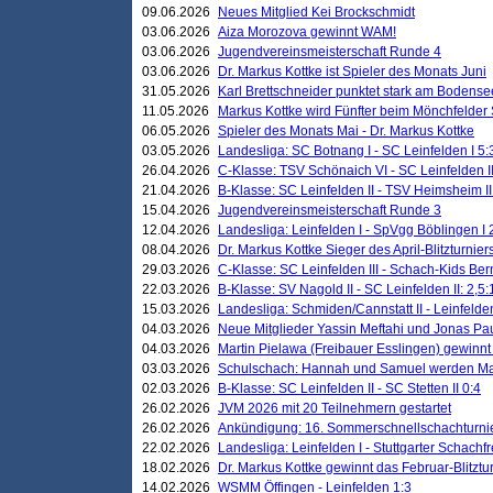
09.06.2026
Neues Mitglied Kei Brockschmidt
03.06.2026
Aiza Morozova gewinnt WAM!
03.06.2026
Jugendvereinsmeisterschaft Runde 4
03.06.2026
Dr. Markus Kottke ist Spieler des Monats Juni
31.05.2026
Karl Brettschneider punktet stark am Bodense
11.05.2026
Markus Kottke wird Fünfter beim Mönchfelder
06.05.2026
Spieler des Monats Mai - Dr. Markus Kottke
03.05.2026
Landesliga: SC Botnang I - SC Leinfelden I 5:
26.04.2026
C-Klasse: TSV Schönaich VI - SC Leinfelden II
21.04.2026
B-Klasse: SC Leinfelden II - TSV Heimsheim II
15.04.2026
Jugendvereinsmeisterschaft Runde 3
12.04.2026
Landesliga: Leinfelden I - SpVgg Böblingen I 
08.04.2026
Dr. Markus Kottke Sieger des April-Blitzturnier
29.03.2026
C-Klasse: SC Leinfelden III - Schach-Kids Ber
22.03.2026
B-Klasse: SV Nagold II - SC Leinfelden II: 2,5:
15.03.2026
Landesliga: Schmiden/Cannstatt II - Leinfelden
04.03.2026
Neue Mitglieder Yassin Meftahi und Jonas Pa
04.03.2026
Martin Pielawa (Freibauer Esslingen) gewinnt 
03.03.2026
Schulschach: Hannah und Samuel werden Ma
02.03.2026
B-Klasse: SC Leinfelden II - SC Stetten II 0:4
26.02.2026
JVM 2026 mit 20 Teilnehmern gestartet
26.02.2026
Ankündigung: 16. Sommerschnellschachturnie
22.02.2026
Landesliga: Leinfelden I - Stuttgarter Schachfr
18.02.2026
Dr. Markus Kottke gewinnt das Februar-Blitztu
14.02.2026
WSMM Öffingen - Leinfelden 1:3