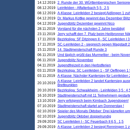
14.12.2019
2. Runde der 30. WÜrttembergischen Seniore
08.12.2019
Leinfelden - Affalterbach 5,5 : 2,5
08.12.2019
A-Klasse: Leinfelden 2 besiegt Aidlingen 1 zu
04.12.2019
Dr. Markus Kottke gewinnt das Dezember Blitzt
04.12.2019
Jugendblitz Dezember gewinnt Nico
28.11.2019
Vorstand für die nächsten 2 Jahre bestätigt
23.11.2019
Jerry schafft den 7. Platz beim Heilbronner 
17.11.2019
Bezirksliga: SF Ditzingen II - SC Leinfelden I 3
17.11.2019
SC-Leinfelden 2 - siegreich gegen Magstadt 2
15.11.2019
14. Stadtmeisterschaft Runde 3
06.11.2019
Und täglich grüßt das Murmeltier - beim Novemb
06.11.2019
Jugendblitz November
04.11.2019
Jugendfreizeit in den Herbstferien
03.11.2019
Bezirksliga: SC Leinfelden 1 - SF Oeffingen 1 
03.11.2019
A-Klasse: Nächster Kantersieg für Leinfelden 2
A-Klasse: Leinfelden 2 landet Kantersieg aus
20.10.2019
Brettpunkten
20.10.2019
Bezirksliga: Schwaikheim - Leinfelden 3,5 : 4,
16.10.2019
Stadtmeisterschaft mit 11 Teilnehmern gestart
13.10.2019
Jerry erfolgreich beim Kirnbach Jugendopen!
07.10.2019
Stadtmeisterschaft startet am Donnerstag !
02.10.2019
Spieler des Monats Oktober: Drei kämpfen um
02.10.2019
Jugendblitz Oktober doppelrundig
29.09.2019
SC Leinfelden I - SC Feuerbach II 6,5 . 1,5
29.09.2019
A-Klasse: Leinfelden 2 besiegt Renningen 1 z