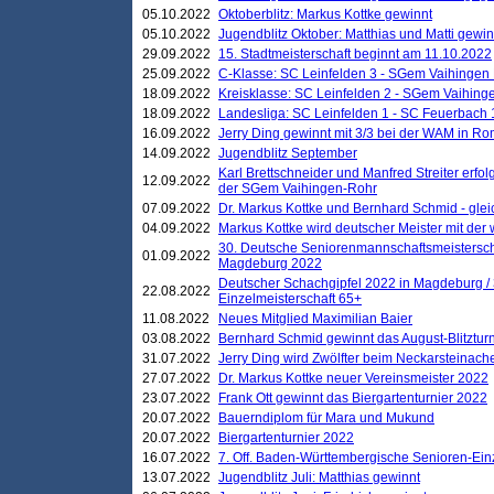
05.10.2022
Oktoberblitz: Markus Kottke gewinnt
05.10.2022
Jugendblitz Oktober: Matthias und Matti gewi
29.09.2022
15. Stadtmeisterschaft beginnt am 11.10.2022
25.09.2022
C-Klasse: SC Leinfelden 3 - SGem Vaihingen 
18.09.2022
Kreisklasse: SC Leinfelden 2 - SGem Vaihinge
18.09.2022
Landesliga: SC Leinfelden 1 - SC Feuerbach 
16.09.2022
Jerry Ding gewinnt mit 3/3 bei der WAM in 
14.09.2022
Jugendblitz September
Karl Brettschneider und Manfred Streiter erfo
12.09.2022
der SGem Vaihingen-Rohr
07.09.2022
Dr. Markus Kottke und Bernhard Schmid - glei
04.09.2022
Markus Kottke wird deutscher Meister mit de
30. Deutsche Seniorenmannschaftsmeistersch
01.09.2022
Magdeburg 2022
Deutscher Schachgipfel 2022 in Magdeburg /
22.08.2022
Einzelmeisterschaft 65+
11.08.2022
Neues Mitglied Maximilian Baier
03.08.2022
Bernhard Schmid gewinnt das August-Blitzturn
31.07.2022
Jerry Ding wird Zwölfter beim Neckarsteinac
27.07.2022
Dr. Markus Kottke neuer Vereinsmeister 2022
23.07.2022
Frank Ott gewinnt das Biergartenturnier 2022
20.07.2022
Bauerndiplom für Mara und Mukund
20.07.2022
Biergartenturnier 2022
16.07.2022
7. Off. Baden-Württembergische Senioren-Ein
13.07.2022
Jugendblitz Juli: Matthias gewinnt