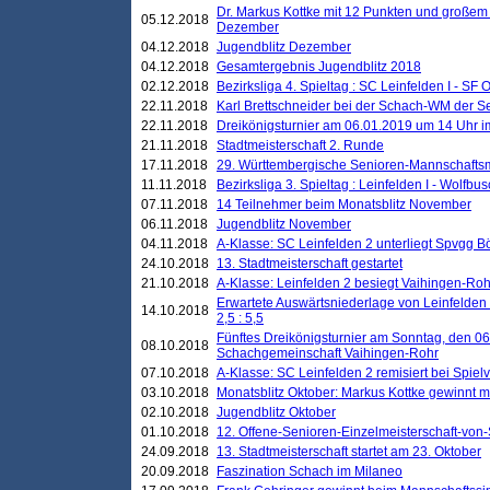
Dr. Markus Kottke mit 12 Punkten und großem
05.12.2018
Dezember
04.12.2018
Jugendblitz Dezember
04.12.2018
Gesamtergebnis Jugendblitz 2018
02.12.2018
Bezirksliga 4. Spieltag : SC Leinfelden I - SF O
22.11.2018
Karl Brettschneider bei der Schach-WM der S
22.11.2018
Dreikönigsturnier am 06.01.2019 um 14 Uhr im 
21.11.2018
Stadtmeisterschaft 2. Runde
17.11.2018
29. Württembergische Senioren-Mannschaftsm
11.11.2018
Bezirksliga 3. Spieltag : Leinfelden I - Wolfbusch
07.11.2018
14 Teilnehmer beim Monatsblitz November
06.11.2018
Jugendblitz November
04.11.2018
A-Klasse: SC Leinfelden 2 unterliegt Spvgg Bö
24.10.2018
13. Stadtmeisterschaft gestartet
21.10.2018
A-Klasse: Leinfelden 2 besiegt Vaihingen-Rohr 
Erwartete Auswärtsniederlage von Leinfelden 
14.10.2018
2,5 : 5,5
Fünftes Dreikönigsturnier am Sonntag, den 0
08.10.2018
Schachgemeinschaft Vaihingen-Rohr
07.10.2018
A-Klasse: SC Leinfelden 2 remisiert bei Spie
03.10.2018
Monatsblitz Oktober: Markus Kottke gewinnt mi
02.10.2018
Jugendblitz Oktober
01.10.2018
12. Offene-Senioren-Einzelmeisterschaft-von
24.09.2018
13. Stadtmeisterschaft startet am 23. Oktober
20.09.2018
Faszination Schach im Milaneo