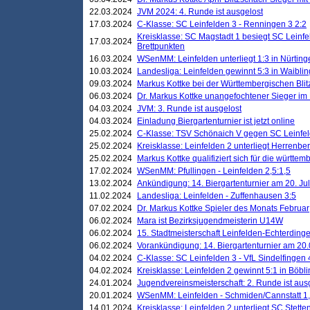
22.03.2024
JVM 2024: 4. Runde ist ausgelost
17.03.2024
C-Klasse: SC Leinfelden 3 - Renningen 3 2:2
Kreisklasse: SC Magstadt 1 besiegt SC Leinfe
17.03.2024
Brettpunkten
16.03.2024
WSenMM: Leinfelden unterliegt 1:3 in Nürting
10.03.2024
Landesliga: Leinfelden gewinnt 5:3 in Waibli
09.03.2024
Markus Kottke bei der Württembergischen Blit
06.03.2024
Dr. Markus Kottke unangefochtener Sieger im M
04.03.2024
JVM: 3. Runde ist ausgelost
04.03.2024
Einladung Biergartenturnier ist jetzt online
25.02.2024
C-Klasse: TSV Schönaich V gegen SC Leinfelde
25.02.2024
Kreisklasse: Leinfelden 2 unterliegt Herrenber
25.02.2024
Markus Kottke qualifiziert sich für die württem
17.02.2024
WSenMM: Pfullingen - Leinfelden 2,5:1,5
13.02.2024
Ankündigung: 14. Biergartenturnier am 20. Ju
11.02.2024
Landesliga: Leinfelden - Zuffenhausen 3:5
07.02.2024
Dr. Markus Kottke Spieler des Monats Februar
06.02.2024
Mara ist Bezirksjugendmeisterin U14W
06.02.2024
15. Stadtmeisterschaft Leinfelden-Echterding
06.02.2024
Vorankündigung: 14. Biergartenturnier am 20
04.02.2024
C-Klasse: SC Leinfelden 3 - VfL Sindelfingen 
04.02.2024
Kreisklasse: Leinfelden 2 gewinnt 5:1 in Böbl
24.01.2024
Jugendvereinsmeisterschaft: 2. Runde ist aus
20.01.2024
WSenMM: Leinfelden - Schmiden/Cannstatt 1,
14.01.2024
Kreisklasse: Leinfelden 2 unterliegt SC Stette