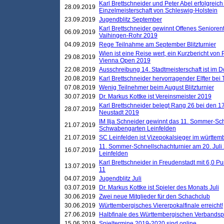
Karl Brettschneider und Peter Abel erfolgreich
28.09.2019
Einzelmeisterschaft von Schleswig-Holstein
23.09.2019
Jugendblitz September
Karl Brettschneider gewinnt Offenes Seniore
06.09.2019
Vaihingen-Rohr 2019
04.09.2019
Rege Teilnahme am September Blitzturnier
Wien ist eine Reise wert, ein Kurzbericht von
29.08.2019
Vienna Open 2019
22.08.2019
Ausschreibung 14. Stadtmeisterschaft ist im
20.08.2019
Karl Brettschneider hervorragender Elfter bei
07.08.2019
Wenig Teilnehmer beim August Blitzturnier
30.07.2019
Dr. Markus Kottke ist Vereinsmeister 2019
Karl Brettschneider belegt Rang 26 bei den 1
28.07.2019
Neustadt 2019
IM Ilja Schneider gewinnt das 11. Sommer-Sch
21.07.2019
Schwabengarten Leinfelden
21.07.2019
SC Leinfelden ist Vizepokalsieger im württem
11. Sommer-Schnellschachturnier am 20. Jul
16.07.2019
Leinfelden
Karl Brettschneider in Freudenstadt mit 6,0 
13.07.2019
11
04.07.2019
Jugendblitz Juli
03.07.2019
Dr. Markus Kottke ist Spieler des Monats Juli
30.06.2019
Zwei neue Mitglieder für den Schachclub
30.06.2019
Württembergisches Viererpokalfinale erreicht!
27.06.2019
Halbfinale des Württembergischen Verbands
15.06.2019
Spieltermine 2019-2020 sind online