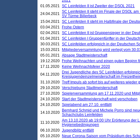
2021
01.05.2021
SC Leinfelden II ist Zweiter der DSOL 2021
SC Leinfelden II steht im Finale der DSOL am 
24.04.2021
SV Türme Billerbeck
15.04.2021
SC Leinfelden II steht im Halbfinale der Deu
03.04.2021
Frohe Ostern
02.04.2021
SC Leinfelden II ist Gruppensieger in der De
01.04.2021
SC Leinfelden I Gruppenfünfter in der Deuts
30.03.2021
SC Leinfelden erfolgreich in der Deutschen 
15.03.2021
Mitgliederversammlung wird verlegt vom 30.0
05.01.2021
Absage Stadtmeisterschaft
19.12.2020
Frohe Weihnachten und einen guten Beginn f
17.11.2020
Keine Weihnachtsfeier 2020
Drei Jugendliche des SC Leinfelden erfolgreic
04.11.2020
Kreisjugendeinzelmeisterschaft im Freizeithe
31.10.2020
Treff Impuls ab sofort bis auf weiteres wieder
29.10.2020
Verschiebung Stadtmeisterschaft
27.10.2020
Spielerversammlung am 17.11.2020 und Mitg
24.10.2020
Start der Stadtmeisterschaft wird verschoben
24.10.2020
Spielabend am 27.10. entfällt
Bernhard Schmid und Michele Porro sind neu
14.10.2020
Schachclubs Leinfelden
Am 13.10.2020 ab 19:00 Uhr Erörterung der L
11.10.2020
Hygienebedingungen
06.10.2020
Jugendblitz entfällt
05.10.2020
Neue Corona-Saison vom Präsidium des Sch