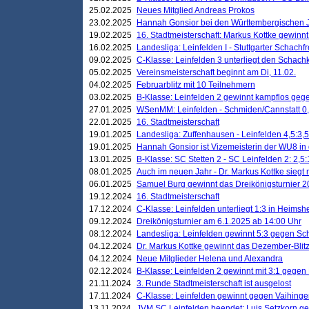
25.02.2025
Neues Mitglied Andreas Prokos
23.02.2025
Hannah Gonsior bei den Württembergischen 
19.02.2025
16. Stadtmeisterschaft: Markus Kottke gewinnt 
16.02.2025
Landesliga: Leinfelden I - Stuttgarter Schachfr
09.02.2025
C-Klasse: Leinfelden 3 unterliegt den Schach
05.02.2025
Vereinsmeisterschaft beginnt am Di, 11.02.
04.02.2025
Februarblitz mit 10 Teilnehmern
03.02.2025
B-Klasse: Leinfelden 2 gewinnt kampflos ge
27.01.2025
WSenMM: Leinfelden - Schmiden/Cannstatt 0,
22.01.2025
16. Stadtmeisterschaft
19.01.2025
Landesliga: Zuffenhausen - Leinfelden 4,5:3,5
19.01.2025
Hannah Gonsior ist Vizemeisterin der WU8 i
13.01.2025
B-Klasse: SC Stetten 2 - SC Leinfelden 2: 2,5:
08.01.2025
Auch im neuen Jahr - Dr. Markus Kottke siegt 
06.01.2025
Samuel Burg gewinnt das Dreikönigsturnier 
19.12.2024
16. Stadtmeisterschaft
17.12.2024
C-Klasse: Leinfelden unterliegt 1:3 in Heimsh
09.12.2024
Dreikönigsturnier am 6.1.2025 ab 14:00 Uhr
08.12.2024
Landesliga: Leinfelden gewinnt 5:3 gegen Sc
04.12.2024
Dr. Markus Kottke gewinnt das Dezember-Blitz
04.12.2024
Neue Mitglieder Helena und Alexandra
02.12.2024
B-Klasse: Leinfelden 2 gewinnt mit 3:1 gegen
21.11.2024
3. Runde Stadtmeisterschaft ist ausgelost
17.11.2024
C-Klasse: Leinfelden gewinnt gegen Vaihinge
13.11.2024
JVM SC Leinfelden beendet: Luis Setzkorn ge