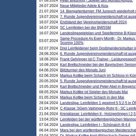
07.08.2024
Peter Breuning - Spieler des Monats August.
26.07.2024
Neue Mitglieder Adele & Aiza
21.07.2024
14. Biergartenturnier: FM Junesch wiederholt
19.07.2024
7. Runde Jugendvereinsmeisterschaft ist ausg
16.07.2024
Endstand der Vereinsmeisterschaft 2024
16.07.2024
SC Leinfelden bei der BWSSM
16.07.2024
Landesligaspielplan und Spieltermine B-Kla
Same Procedure As Every Month - Dr. Markus 
03.07.2024
Scoring 100%
02.07.2024
Drei Leinfeldener beim Großmeistersimultan 
28.06.2024
6. Runde Jugendvereinsmeisterschaft ist ausg
18.06.2024
Frank Gehringer ist C-Trainer - Leistungssport
10.06.2024
Karl Brettschneider bei der Bayrischen Senio
04.06.2024
Blitzturnier des Monats Juni
02.06.2024
Markus Kottke beim Schach im Schloss in Kü
20.05.2024
5. Runde Jugendvereinsmeisterschaft ist ausg
15.05.2024
Karl Brettschneider und Peter Abel in Bregenz
08.05.2024
Markus Kottke ist Spieler des Monats Mai
01.05.2024
Markus Kottke beim Schach in den Mai
28.04.2024
Landesliga: Leinfelden 1 gewinnt 5,5:2,5 in Ö
21.04.2024
C-Klasse: SGem Vaihingen-Rohr 6 - SC Leinfe
21.04.2024
Kreisklasse: Leinfelden II - Holzgerlingen I 2,5
13.04.2024
Leinfelden bei der württembergischen Mannsc
07.04.2024
Landesliga: Leinfelden I - Schönaich III 4:4
06.04.2024
Mara bei den württembergischen Meisterscha
03.04.2024
Dr. Markus Kottke April-Blitzschach-Sieger mit