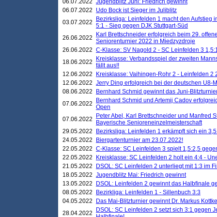
06.07.2022
Jugendblitz Juni: Friedrich gewinnt
06.07.2022
Udo Bock ist Sieger im Juliblitz
Bezirksliga: Leinfelden 1 macht den Aufstieg i
03.07.2022
5:1 - Sieg gegen DJK Stuttgart-Süd
Karl Brettschneider erfolgreich beim 29. off
26.06.2022
Seniorenturnier 2022 in Miedzyzdroje
26.06.2022
C-Klasse: SV Nagold 2 - SC Leinfelden 3 1,5:
Kreisklasse: Verbandsspiel der zweiten Manns
18.06.2022
fällt aus!!
12.06.2022
Kreisklasse: Vaihingen-Rohr 2 - Leinfelden 2 
12.06.2022
Jerry Ding erfolgreich bei der deutschen U8-M
08.06.2022
Bernhard Schmid gewinnt das Juni-Blitzturnie
Bernhard Schmid und Artemij Cadov erfolgreic
07.06.2022
Open
Peter Abel, Karl Brettschneider und Manfred St
07.06.2022
Bayerische Senioreneinzelmeisterschaft
29.05.2022
Bezirksliga: Leinfelden 1 erkämpft sich ein 3,
24.05.2022
Biergartenturnier am 23.07.2022!
22.05.2022
C-Klasse: SC Leinfelden 3 spielt 1,5:2,5 geg
22.05.2022
Kreisklasse: SC Leinfelden 2 holt ein 4:4 - 
21.05.2022
DSOL: SC Leinfelden 2 unterliegt mit 1:3 im F
18.05.2022
Jugendblitz Mai: Friedrich gewinnt
13.05.2022
DSOL: Leinfelden 2 gewinnt das Halbfinale geg
08.05.2022
Bezirkliga: Leinfelden 1 - Sillenbuch 3:3
04.05.2022
Das Mai-Blitzturnier gewinnt Dr. Markus Kottk
DSOL: SC Leinfelden 2 setzt sich 3:1 gegen J
28.04.2022
Halbfinale!