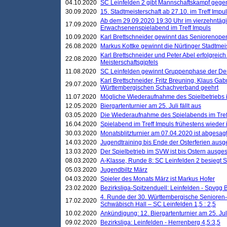
04.10.2020
SC Leinfelden 2 gibt Mannschaftskampf gege
30.09.2020
15. Stadtmeisterschaft ab 27.10. im Treff Impu
Ab dem 29.09.2020 19:30 Uhr im vierzehntäg
17.09.2020
Erwachsenenspielabend im Treff Impuls
10.09.2020
Karl Brettschneider gewinnt das Seniorenopen
26.08.2020
Markus Kottke gewinnt die Nürtinger Stadtmei
Karl Brettschneider und Peter Abel erfolgreic
22.08.2020
Meisterschaftsgipfels
11.08.2020
SC Leinfelden gewinnt Gruppenphase der De
Karl Brettschneider, Fritz Breuning, Klaus Gab
29.07.2020
Württembergischen Schachverband geehrt
11.07.2020
Mögliche Wiederaufnahme des Spielbetriebs
12.05.2020
Biergartenturnier am 25. Juli fällt aus
03.05.2020
Die Wiederaufnahme des Spielabends im Treff
16.04.2020
Spielabend im Treff Impuls frühestens wieder
30.03.2020
Monatsblitzturnier am 07.04.2020 ist abgesag
14.03.2020
Jugendtraining bis Ende der Osterferien ausg
13.03.2020
Der Spielbetrieb im SVW ist bis Ostern ausges
08.03.2020
A-Klasse, Runde 8: SC Leinfelden 2 besiegt 
05.03.2020
Jugendbiltz März
04.03.2020
Spieler des Monats März ist Markus Hofer
23.02.2020
Bezirksliga-Spitzenduell: Leinfelden - Spvgg 
4. Runde der 30. Württembergische Senioren
17.02.2020
Schwäbisch Hall – SC Leinfelden 1,5 : 2,5
10.02.2020
Ankündigung: 12. Biergartenturnier am 25. Juli
09.02.2020
Bezirksliga: Leinfelden - Herrenberg 4,5:3,5