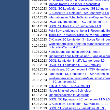
01.05.2023
Markus Kottke Co-Sieger in Mönchfeld
27.04.2023
DSOL: SC Leinfelden 1 besiegt SG Löhne mit 
23.04.2023
C-Klasse: SC Leinfelden - SV Leonberg 3 4:0
23.04.2023
Internationaler Schach-Senioren-Cup am Te
20.04.2023
DSOL: SK Rheinfelden - SC Leinfelden I 1:3
18.04.2023
DSOL: SG Porz III - SC Leinfelden II 1:3
14.04.2023
Felix Bowitz erfolgreich beim 1. Rosemarie B
05.04.2023
100% für Dr. Markus Kottke beim April-Blitztur
02.04.2023
C-Klasse: SC Leinfelden 3 - Spvgg Renningen
Württembergische Senioren-Mannschaftsmeist
01.04.2023
Schmiden/Cannstatt 0:4
31.03.2023
Kein Jugendtraining in den Osterferien
31.03.2023
Jugendblitz April: Matthias und Tijana gewinn
30.03.2023
DSOL: Leinfelden I - MTV Langenberg 4:0
29.03.2023
DSOL: SC Leinfelden II - TSV Netra 4:0
26.03.2023
Kreisklasse: SC Leinfelden II - TSV Heimsheim
26.03.2023
Landesliga: SC Leinfelden I - TSV Schönaich II
Württembergische Senioren-Mannschaftsmeiste
25.03.2023
II - SC Leinfelden 2:2
25.03.2023
KJMM Runde 5+6: Zweimal 3:1
15.03.2023
Neues Mitglied Louis Schneider
13.03.2023
Jugendschachtag in Magstadt
13.03.2023
DSOL: SC Eppingen - SC Leinfelden II 1,5:2,5
12.03.2023
C-Klasse: SC Leinfelden - SC Magstadt 3 1:3
09.03.2023
DSOL: SF Pfullingen II - Leinfelden I 0,5:3,5