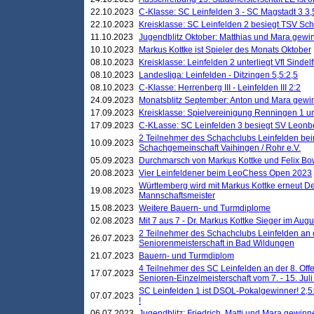
22.10.2023
C-Klasse: SC Leinfelden 3 - SC Magstadt 3 3,
22.10.2023
Kreisklasse: SC Leinfelden 2 besiegt TSV Schö
11.10.2023
Jugendblitz Oktober: Matthias und Mara gewi
10.10.2023
Markus Kottke ist Spieler des Monats Oktober
08.10.2023
Kreisklasse: Leinfelden 2 unterliegt Vfl Sindel
08.10.2023
Landesliga: Leinfelden - Ditzingen 5,5:2,5
08.10.2023
C-Klasse: Herrenberg III - Leinfelden III 2:2
24.09.2023
Monatsblitz September: Anton und Mara gew
17.09.2023
Kreisklasse: Spielvereinigung Renningen 1 unt
17.09.2023
C-KLasse: SC Leinfelden 3 besiegt SV Leonbe
2 Teilnehmer des Schachclubs Leinfelden bei
10.09.2023
Schachgemeinschaft Vaihingen / Rohr e.V.
05.09.2023
Durchmarsch von Markus Kottke und Felix Bow
20.08.2023
Vier Leinfeldener beim LeoChess Open 2023
Württemberg wird mit Markus Kottke erneut D
19.08.2023
Mannschaftsmeister
15.08.2023
Weitere Bauern- und Turmdiplome
02.08.2023
Mit 7 aus 7 - Dr. Markus Kottke Sieger im Augus
2 Teilnehmer des Schachclubs Leinfelden an 
26.07.2023
Seniorenmeisterschaft in Bad Wildungen
21.07.2023
Bauern- und Turmdiplom
4 Teilnehmer des SC Leinfelden an der 8. O
17.07.2023
Senioren-Einzelmeisterschaft vom 7. - 15. Jul
SC Leinfelden 1 ist DSOL-Pokalgewinner! 2,5:1
07.07.2023
!
06.07.2023
Jugendblitz: Friedrich, Matti und Mara gewinn