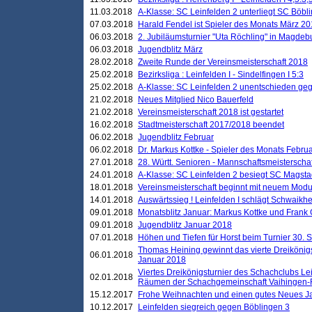
11.03.2018
A-Klasse: SC Leinfelden 2 unterliegt SC Böbli
07.03.2018
Harald Fendel ist Spieler des Monats März 2
06.03.2018
2. Jubiläumsturnier "Uta Röchling" in Magdebu
06.03.2018
Jugendblitz März
28.02.2018
Zweite Runde der Vereinsmeisterschaft 2018
25.02.2018
Bezirksliga : Leinfelden I - Sindelfingen I 5:3
25.02.2018
A-Klasse: SC Leinfelden 2 unentschieden geg
21.02.2018
Neues Mitglied Nico Bauerfeld
21.02.2018
Vereinsmeisterschaft 2018 ist gestartet
16.02.2018
Stadtmeisterschaft 2017/2018 beendet
06.02.2018
Jugendblitz Februar
06.02.2018
Dr. Markus Kottke - Spieler des Monats Febru
27.01.2018
28. Württ. Senioren - Mannschaftsmeisterscha
24.01.2018
A-Klasse: SC Leinfelden 2 besiegt SC Magstadt
18.01.2018
Vereinsmeisterschaft beginnt mit neuem Mod
14.01.2018
Auswärtssieg ! Leinfelden I schlägt Schwaikhei
09.01.2018
Monatsblitz Januar: Markus Kottke und Frank
09.01.2018
Jugendblitz Januar 2018
07.01.2018
Höhen und Tiefen für Horst beim Turnier 30. 
Thomas Heining gewinnt das vierte Dreikönigs
06.01.2018
Januar 2018
Viertes Dreikönigsturnier des Schachclubs Le
02.01.2018
Räumen der Schachgemeinschaft Vaihingen-
15.12.2017
Frohe Weihnachten und einen gutes Neues J
10.12.2017
Leinfelden siegreich gegen Böblingen 3