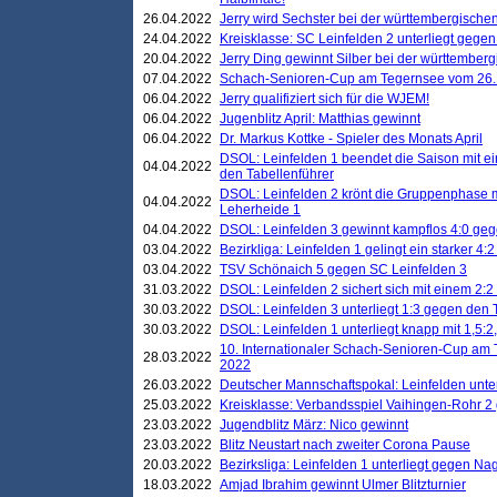
26.04.2022
Jerry wird Sechster bei der württembergische
24.04.2022
Kreisklasse: SC Leinfelden 2 unterliegt gege
20.04.2022
Jerry Ding gewinnt Silber bei der württemberg
07.04.2022
Schach-Senioren-Cup am Tegernsee vom 26. M
06.04.2022
Jerry qualifiziert sich für die WJEM!
06.04.2022
Jugenblitz April: Matthias gewinnt
06.04.2022
Dr. Markus Kottke - Spieler des Monats April
DSOL: Leinfelden 1 beendet die Saison mit e
04.04.2022
den Tabellenführer
DSOL: Leinfelden 2 krönt die Gruppenphase m
04.04.2022
Leherheide 1
04.04.2022
DSOL: Leinfelden 3 gewinnt kampflos 4:0 geg
03.04.2022
Bezirkliga: Leinfelden 1 gelingt ein starker 4
03.04.2022
TSV Schönaich 5 gegen SC Leinfelden 3
31.03.2022
DSOL: Leinfelden 2 sichert sich mit einem 2:2 d
30.03.2022
DSOL: Leinfelden 3 unterliegt 1:3 gegen den 
30.03.2022
DSOL: Leinfelden 1 unterliegt knapp mit 1,5
10. Internationaler Schach-Senioren-Cup am T
28.03.2022
2022
26.03.2022
Deutscher Mannschaftspokal: Leinfelden unte
25.03.2022
Kreisklasse: Verbandsspiel Vaihingen-Rohr 2 
23.03.2022
Jugendblitz März: Nico gewinnt
23.03.2022
Blitz Neustart nach zweiter Corona Pause
20.03.2022
Bezirksliga: Leinfelden 1 unterliegt gegen Nag
18.03.2022
Amjad Ibrahim gewinnt Ulmer Blitzturnier