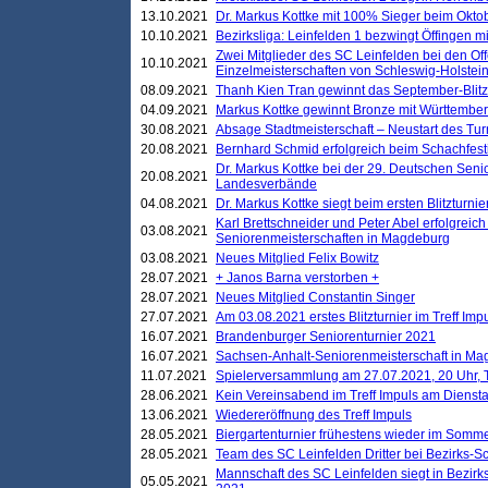
13.10.2021
Dr. Markus Kottke mit 100% Sieger beim Oktobe
10.10.2021
Bezirksliga: Leinfelden 1 bezwingt Öffingen mi
Zwei Mitglieder des SC Leinfelden bei den Of
10.10.2021
Einzelmeisterschaften von Schleswig-Holstei
08.09.2021
Thanh Kien Tran gewinnt das September-Blitz
04.09.2021
Markus Kottke gewinnt Bronze mit Württemberg
30.08.2021
Absage Stadtmeisterschaft – Neustart des Tur
20.08.2021
Bernhard Schmid erfolgreich beim Schachfesti
Dr. Markus Kottke bei der 29. Deutschen Sen
20.08.2021
Landesverbände
04.08.2021
Dr. Markus Kottke siegt beim ersten Blitzturn
Karl Brettschneider und Peter Abel erfolgreic
03.08.2021
Seniorenmeisterschaften in Magdeburg
03.08.2021
Neues Mitglied Felix Bowitz
28.07.2021
+ Janos Barna verstorben +
28.07.2021
Neues Mitglied Constantin Singer
27.07.2021
Am 03.08.2021 erstes Blitzturnier im Treff Im
16.07.2021
Brandenburger Seniorenturnier 2021
16.07.2021
Sachsen-Anhalt-Seniorenmeisterschaft in M
11.07.2021
Spielerversammlung am 27.07.2021, 20 Uhr, T
28.06.2021
Kein Vereinsabend im Treff Impuls am Dienst
13.06.2021
Wiedereröffnung des Treff Impuls
28.05.2021
Biergartenturnier frühestens wieder im Somm
28.05.2021
Team des SC Leinfelden Dritter bei Bezirks-S
Mannschaft des SC Leinfelden siegt in Bezirks
05.05.2021