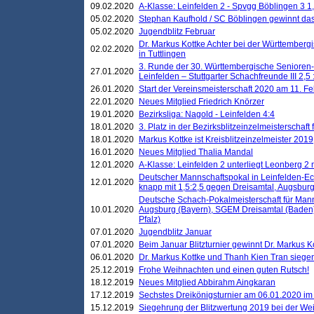
09.02.2020
A-Klasse: Leinfelden 2 - Spvgg Böblingen 3 1,
05.02.2020
Stephan Kaufhold / SC Böblingen gewinnt das 
05.02.2020
Jugendblitz Februar
Dr. Markus Kottke Achter bei der Württembergi
02.02.2020
in Tuttlingen
3. Runde der 30. Württembergische Senioren
27.01.2020
Leinfelden – Stuttgarter Schachfreunde III 2,5 
26.01.2020
Start der Vereinsmeisterschaft 2020 am 11. F
22.01.2020
Neues Mitglied Friedrich Knörzer
19.01.2020
Bezirksliga: Nagold - Leinfelden 4:4
18.01.2020
3. Platz in der Bezirksblitzeinzelmeisterschaft
18.01.2020
Markus Kottke ist Kreisblitzeinzelmeister 2019
16.01.2020
Neues Mitglied Thalia Mandal
12.01.2020
A-Klasse: Leinfelden 2 unterliegt Leonberg 2 
Deutscher Mannschaftspokal in Leinfelden-Ech
12.01.2020
knapp mit 1,5:2,5 gegen Dreisamtal, Augsbur
Deutsche Schach-Pokalmeisterschaft für Mann
10.01.2020
Augsburg (Bayern), SGEM Dreisamtal (Baden
Pfalz)
07.01.2020
Jugendblitz Januar
07.01.2020
Beim Januar Blitzturnier gewinnt Dr. Markus 
06.01.2020
Dr. Markus Kottke und Thanh Kien Tran siegen
25.12.2019
Frohe Weihnachten und einen guten Rutsch!
18.12.2019
Neues Mitglied Abbirahm Aingkaran
17.12.2019
Sechstes Dreikönigsturnier am 06.01.2020 im T
15.12.2019
Siegehrung der Blitzwertung 2019 bei der Wei