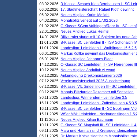
08.02.2026
B-Klasse: Schach-Kids Bernhausen I - SC Leinf
06.02.2026
17. Stadtmeisterschaft: Rafael Kloth gewinnt
06.02.2026
Neues Mitglied Karim Meftahi
04.02.2026
Monatsblitz verlegt auf 17.02.2026
01.02.2026
C-Klasse: SGem Vaihingen/Rohr IV - SC Leinfel
22.01.2026
Neues Mitglied Lukas Heintel
14.01.2026
Blitzturnier startet mit 10 Spielern ins neue J
11.01.2026
B-Klasse: SC Leinfelden II - TSV Schönaich IV
11.01.2026
Landesliga: Leinfelden I - Waiblingen I 5,5:2,5
06.01.2026
Markus Kottke gewinnt das Dreikönigsturnier
06.01.2026
Neues Mitglied Johannes Bladt
14.12.2025
C-Klasse: SC Leinfelden III - SV Herrenberg III
10.12.2025
Neues Mitglied Abdullah Al Awad
08.12.2025
Ankündigung Dreikönigsturnier 2026
07.12.2025
Vereinsmeisterschaft 2026 Ausschreibung
07.12.2025
B-Klasse: VfL Sindelfingen III - SC Leinfelden I
03.12.2025
Monats-Blitzturnier Dezember mit Sensation
30.11.2025
Landesliga: Winnenden - Leinfelden 3:5
16.11.2025
Landesliga: Leinfelden - Zuffenhausen 4,5:3,5
16.11.2025
B-Klasse: SC Leinfelden II - SC Böblingen V 0
15.11.2025
WSenMM: Leinfelden - Neckartenzlingen 1,5:
11.11.2025
Neues Mitglied Kilian Baumann
10.11.2025
C-Klasse: SC Magstadt III - SC Leinfelden III 4
09.11.2025
Mara und Hannah sind Kreisjugendeinzelmei
05.11.2025
Dr. Markus Kottke siegt beim Monatsblitzturn