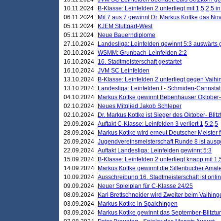
10.11.2024
B-Klasse: Leinfelden 2 unterliegt mit 1,5;2,5 
06.11.2024
Mit 7 aus 7 gewinnt Dr. Markus Kottke das Nov
05.11.2024
KJEM Stuttgart-West
05.11.2024
Neue Bauerndiplome
27.10.2024
Landesliga: Leinfelden gewinnt 5:3 auswärts
20.10.2024
WSMM: Grunbach-Leinfelden 2:2
16.10.2024
16. Stadtmeisterschaft gestartet
16.10.2024
JVM SC Leinfelden
13.10.2024
B-Klasse: Leinfelden 2 unterliegt gegen Vaihi
13.10.2024
Landesliga: Leinfelden I - Schmiden-Cannstatt 
04.10.2024
Markus Kottke gewinnt Bebenhäuser Oktober-B
02.10.2024
Neues Mitglied Jakob Schleper
02.10.2024
Dr. Markus Kottke ist Sieger des Oktober- Blitz
29.09.2024
Auftakt C-Klasse: Leinfelden 3 verliert 1,5:2,5
28.09.2024
Markus Kottke wird erneut Deutscher Meister 
26.09.2024
Jugendvereinsmeisterschaft Runde 8 ist ausg
22.09.2024
Auftakt Landesliga: Leinfelden gewinnt 5:3
15.09.2024
B-Klasse: Leinfelden 2 unterliegt knapp mit 1,
14.09.2024
Markus Kottke gewinnt die Sillenbucher Amate
10.09.2024
Ausschreibung 16. Stadtmeisterschaft ist onli
09.09.2024
Neuer Spielplan für C-Klasse 24/25
08.09.2024
Karl Brettschneider wird Zweiter beim Vaihing
03.09.2024
Markus Kottke in Spaichingen
03.09.2024
Markus Kottke gewinnt das September-Blitztur