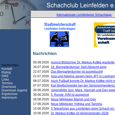
Internationale Leinfeldener Schachtage
Nachrichten
05.08.2026
August Blitzturnier Dr. Markus Kottke wackel
Nachrichten
26.07.2026
16. Biergartenturnier: Neil Albrecht siegt
Kontakt
22.07.2026
Das Biergartenturnier ist ausgebucht!
Rating
DWZ
21.07.2026
Aiza und Adelina siegen beim JPT in Leiphei
Links
08.07.2026
Auch Fußball konnte Dr. Markus Kottke nicht
Termine
07.07.2026
Karl Brettschneider bei der Seniorenmeister
Download
30.06.2026
Jugendblitz Juni: Mara, Hannah und Dev gew
Download Jugend
Ergebnisse
30.06.2026
5. Runde JVM ist ausgelost
Impressum
26.06.2026
Neue Mitglieder Marish und Dev
17.06.2026
Neue Mitglieder Yothika und Tanisha
15.06.2026
5 Teilnehmer aus Leinfelden beim Schach im 
10.06.2026
Dr. Markus Kottke ist Vereinsmeister 2026