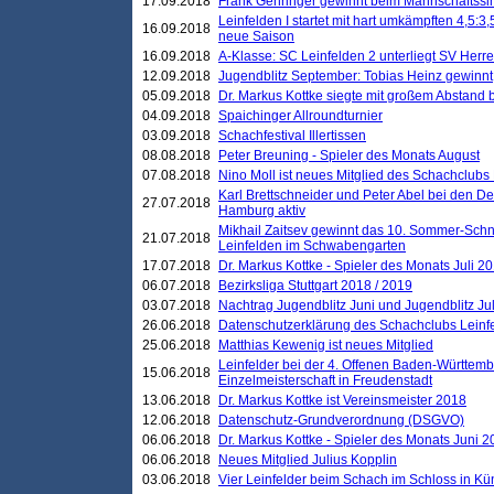
17.09.2018
Frank Gehringer gewinnt beim Mannschaftssi
Leinfelden I startet mit hart umkämpften 4,5:
16.09.2018
neue Saison
16.09.2018
A-Klasse: SC Leinfelden 2 unterliegt SV Herre
12.09.2018
Jugendblitz September: Tobias Heinz gewinnt
05.09.2018
Dr. Markus Kottke siegte mit großem Abstand 
04.09.2018
Spaichinger Allroundturnier
03.09.2018
Schachfestival Illertissen
08.08.2018
Peter Breuning - Spieler des Monats August
07.08.2018
Nino Moll ist neues Mitglied des Schachclubs
Karl Brettschneider und Peter Abel bei den D
27.07.2018
Hamburg aktiv
Mikhail Zaitsev gewinnt das 10. Sommer-Schn
21.07.2018
Leinfelden im Schwabengarten
17.07.2018
Dr. Markus Kottke - Spieler des Monats Juli 2
06.07.2018
Bezirksliga Stuttgart 2018 / 2019
03.07.2018
Nachtrag Jugendblitz Juni und Jugendblitz Jul
26.06.2018
Datenschutzerklärung des Schachclubs Lein
25.06.2018
Matthias Kewenig ist neues Mitglied
Leinfelder bei der 4. Offenen Baden-Württem
15.06.2018
Einzelmeisterschaft in Freudenstadt
13.06.2018
Dr. Markus Kottke ist Vereinsmeister 2018
12.06.2018
Datenschutz-Grundverordnung (DSGVO)
06.06.2018
Dr. Markus Kottke - Spieler des Monats Juni 
06.06.2018
Neues Mitglied Julius Kopplin
03.06.2018
Vier Leinfelder beim Schach im Schloss in K