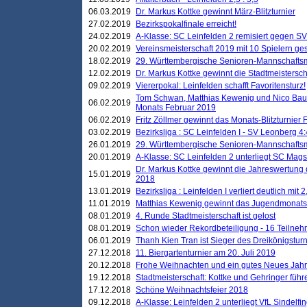
06.03.2019
Dr. Markus Kottke gewinnt März-Blitzturnier
27.02.2019
Bezirkspokalfinale erreicht!
24.02.2019
A-Klasse: SC Leinfelden 2 remisiert gegen SV
20.02.2019
Vereinsmeisterschaft 2019 mit 10 Spielern ges
18.02.2019
29. Württembergische Senioren-Mannschaftsm
12.02.2019
Dr. Markus Kottke gewinnt die Stadtmeistersc
09.02.2019
Viererpokal: Leinfelden schafft Favoritensturz!
Tom Schwan, Matthias Kewenig und Nico Baue
06.02.2019
Monats Februar 2019
06.02.2019
Fritz Zöllmer gewinnt das Monats-Blitzturnier 
03.02.2019
Bezirksliga : SC Leinfelden I - SV Leonberg 4:
26.01.2019
29. Württembergische Senioren-Mannschaftsm
20.01.2019
A-Klasse: SC Leinfelden 2 unterliegt SC Magst
Dr. Markus Kottke gewinnt die Jahreswertung d
15.01.2019
2018
13.01.2019
Bezirksliga : Leinfelden I verliert deutlich mit 
11.01.2019
Matthias Kewenig gewinnt das Jugendmonatsbl
08.01.2019
4. Runde Stadtmeisterschaft ist gelost
08.01.2019
Schon wieder Rekordbeteiligung - 16 Teilneh
06.01.2019
Thanh Kien Tran ist Sieger des Dreikönigstur
27.12.2018
11. Biergartenturnier am 20. Juli 2019
20.12.2018
Frohe Weihnachten und ein gutes Neues Jah
19.12.2018
Stadtmeisterschaft: Kottke und Gehringer führ
17.12.2018
Schöne Weihnachtsfeier 2018
09.12.2018
A-Klasse: Leinfelden 2 unterliegt VfL Sindelfin