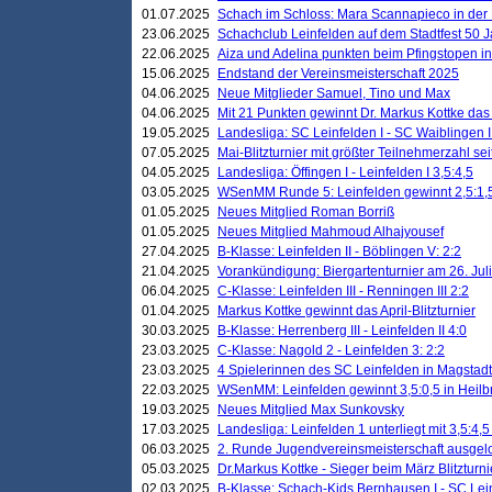
01.07.2025
Schach im Schloss: Mara Scannapieco in der
23.06.2025
Schachclub Leinfelden auf dem Stadtfest 50 
22.06.2025
Aiza und Adelina punkten beim Pfingstopen i
15.06.2025
Endstand der Vereinsmeisterschaft 2025
04.06.2025
Neue Mitglieder Samuel, Tino und Max
04.06.2025
Mit 21 Punkten gewinnt Dr. Markus Kottke das J
19.05.2025
Landesliga: SC Leinfelden I - SC Waiblingen I
07.05.2025
Mai-Blitzturnier mit größter Teilnehmerzahl se
04.05.2025
Landesliga: Öffingen I - Leinfelden I 3,5:4,5
03.05.2025
WSenMM Runde 5: Leinfelden gewinnt 2,5:1,
01.05.2025
Neues Mitglied Roman Borriß
01.05.2025
Neues Mitglied Mahmoud Alhajyousef
27.04.2025
B-Klasse: Leinfelden II - Böblingen V: 2:2
21.04.2025
Vorankündigung: Biergartenturnier am 26. Juli
06.04.2025
C-Klasse: Leinfelden III - Renningen III 2:2
01.04.2025
Markus Kottke gewinnt das April-Blitzturnier
30.03.2025
B-Klasse: Herrenberg III - Leinfelden II 4:0
23.03.2025
C-Klasse: Nagold 2 - Leinfelden 3: 2:2
23.03.2025
4 Spielerinnen des SC Leinfelden in Magstadt
22.03.2025
WSenMM: Leinfelden gewinnt 3,5:0,5 in Heilb
19.03.2025
Neues Mitglied Max Sunkovsky
17.03.2025
Landesliga: Leinfelden 1 unterliegt mit 3,5:4,5
06.03.2025
2. Runde Jugendvereinsmeisterschaft ausgel
05.03.2025
Dr.Markus Kottke - Sieger beim März Blitzturni
02.03.2025
B-Klasse: Schach-Kids Bernhausen I - SC Lein