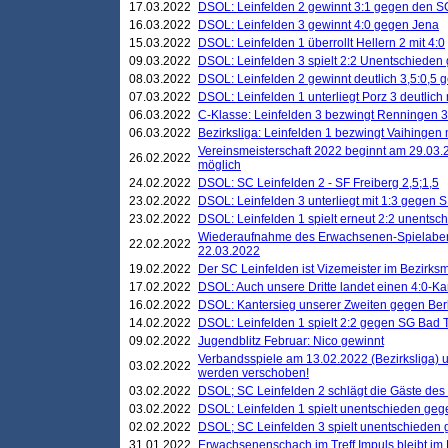
17.03.2022
DSOL: Leinfelden 2 gewinnt 3:1 gegen den 
16.03.2022
DSOL: Leinfelden 3 gewinnt 4:0 gegen Jena
15.03.2022
DSOL: Leinfelden 1 überrollt Hellern 2 mit 4:0
09.03.2022
DSOL: Leinfelden 3 spielt 2:2 Unentschieden
08.03.2022
DSOL: Leinfelden 2 gewinnt deutlich 3,5:0,5
07.03.2022
DSOL: Leinfelden 1 unterliegt Porz 3 deutlich 
06.03.2022
C-Klasse: Leinfelden 3 bezwingt Renningen 3 
06.03.2022
Bezirksliga: Leinfelden 1 bezwingt Vaihingen m
Vereinsmeisterschaft 2022 beginnt am 29.03.2
26.02.2022
möglich
24.02.2022
DSOL: SC Leinfelden 2 - SF Freiberg 2,5;1,5
23.02.2022
DSOL: Leinfelden 3 unterliegt mit 1:3 gegen S
23.02.2022
DSOL: Leinfelden 1 spielt erneut 2:2 unentsc
Wiederaufnahme des Erwachsenen-Spielabend
22.02.2022
22.03.2022
19.02.2022
Der SC Leinfelden ist Vizemeister im Bezirksm
17.02.2022
DSOL: Auch unsere Dritte landet einen 4:0-Ka
16.02.2022
DSOL: Kantersieg unserer Zweiten gegen Ber
14.02.2022
DSOL: Leinfelden 1 spielt 2:2 gegen SG Bad 
09.02.2022
Jugendblitz Februar: Nico gewinnt
Verbandsspiele am 13.02.2022 (Bezirksliga) 
03.02.2022
werden verschoben!
03.02.2022
DSOL; SC Leinfelden 2 schlägt die Gäste des
03.02.2022
DSOL: Leinfelden 1 spielt unentschieden gege
02.02.2022
DSOL; SC Leinfelden 3 spielt unentschieden
31.01.2022
Erwachsenenschach im Treff Impuls bleibt im