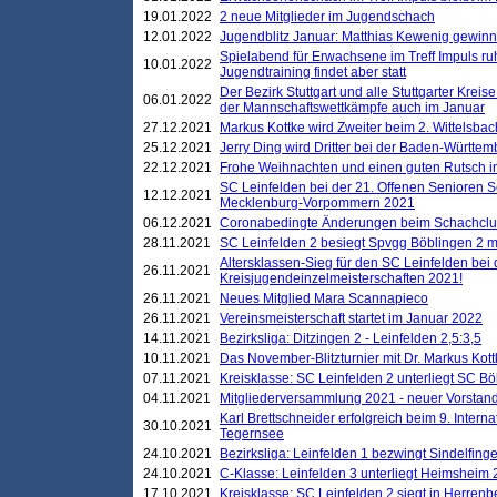
19.01.2022
2 neue Mitglieder im Jugendschach
12.01.2022
Jugendblitz Januar: Matthias Kewenig gewinn
Spielabend für Erwachsene im Treff Impuls ru
10.01.2022
Jugendtraining findet aber statt
Der Bezirk Stuttgart und alle Stuttgarter Krei
06.01.2022
der Mannschaftswettkämpfe auch im Januar
27.12.2021
Markus Kottke wird Zweiter beim 2. Wittelsb
25.12.2021
Jerry Ding wird Dritter bei der Baden-Württem
22.12.2021
Frohe Weihnachten und einen guten Rutsch i
SC Leinfelden bei der 21. Offenen Senioren S
12.12.2021
Mecklenburg-Vorpommern 2021
06.12.2021
Coronabedingte Änderungen beim Schachclub 
28.11.2021
SC Leinfelden 2 besiegt Spvgg Böblingen 2 mi
Altersklassen-Sieg für den SC Leinfelden bei
26.11.2021
Kreisjugendeinzelmeisterschaften 2021!
26.11.2021
Neues Mitglied Mara Scannapieco
26.11.2021
Vereinsmeisterschaft startet im Januar 2022
14.11.2021
Bezirksliga: Ditzingen 2 - Leinfelden 2,5:3,5
10.11.2021
Das November-Blitzturnier mit Dr. Markus Kott
07.11.2021
Kreisklasse: SC Leinfelden 2 unterliegt SC B
04.11.2021
Mitgliederversammlung 2021 - neuer Vorstan
Karl Brettschneider erfolgreich beim 9. Inte
30.10.2021
Tegernsee
24.10.2021
Bezirksliga: Leinfelden 1 bezwingt Sindelfinge
24.10.2021
C-Klasse: Leinfelden 3 unterliegt Heimsheim 2
17.10.2021
Kreisklasse: SC Leinfelden 2 siegt in Herrenbe