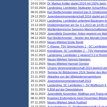
10.01.2024
Dr. Markus Kottke startet 2024 mit 100% beim 
07.01.2024
Landesliga: Leinfelden Stuttgarter Schachfreun
06.01.2024
Karl Brettschneider gewinnt das 8. Dreikönigs
29.12.2023
Jugendvereinsmeisterschaft 2024 startet am 0
17.12.2023
Landesliga: Leinfelden unterliegt Backnang kn
15.12.2023
Dreikönigsturnier am Sa, 6.1.2023 ab 14:00 U
09.12.2023
Württembergische Senioren-Mannschaftsmeiste
06.12.2023
Jugendblitz Dezember: Anton gewinnt vor Matt
06.12.2023
Karl Brettschneider - Spieler des Monats De
05.12.2023
Neues Mitglied Emile Renkl
03.12.2023
C-Klasse: TSV Simmozheim 1 - SC Leinfelden
03.12.2023
Kreisklasse: SC Leinfelden 2 – TSV Heimshei
26.11.2023
Landesliga: Leinfelden 1 gewinnt 5:3 in Ro
22.11.2023
Neues Mitglied Yannick Nägelein
22.11.2023
Neues Mitglied Hannah Gonsior
21.11.2023
Unsere Vereinsmeisterschaft 2024 beginnt am
21.11.2023
Termine für Blitzturniere 2024 Spieler des Mon
21.11.2023
Aktuelles von der Mitgliederversammlung
20.11.2023
Jugendvereinsmeisterschaft 2023
12.11.2023
Landesliga: SC Leinfelden I - SV Wolfbusch II 
10.11.2023
KJEM auf der Diepoldsburg
08.11.2023
Jugendblitz November: Matthias und Tijana 
08.11.2023
Knappes Endergebnis beim November Blitztur
07.11.2023
Neues Mitglied Jakob Rudhart
24.10.2023
Ausschreibung 15. Stadtmeisterschaft LE ist o