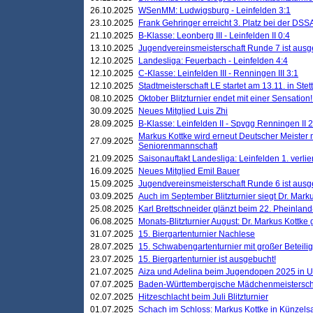
26.10.2025
WSenMM: Ludwigsburg - Leinfelden 3:1
23.10.2025
Frank Gehringer erreicht 3. Platz bei der DS
21.10.2025
B-Klasse: Leonberg III - Leinfelden II 0:4
13.10.2025
Jugendvereinsmeisterschaft Runde 7 ist ausg
12.10.2025
Landesliga: Feuerbach - Leinfelden 4:4
12.10.2025
C-Klasse: Leinfelden III - Renningen III 3:1
12.10.2025
Stadtmeisterschaft LE startet am 13.11. in Stet
08.10.2025
Oktober Blitzturnier endet mit einer Sensation!
30.09.2025
Neues Mitglied Luis Zhi
28.09.2025
B-Klasse: Leinfelden II - Spvgg Renningen II 2
Markus Kottke wird erneut Deutscher Meister 
27.09.2025
Seniorenmannschaft
21.09.2025
Saisonauftakt Landesliga: Leinfelden 1. verlier
16.09.2025
Neues Mitglied Emil Bauer
15.09.2025
Jugendvereinsmeisterschaft Runde 6 ist ausg
03.09.2025
Auch im September Blitzturnier siegt Dr. Mark
25.08.2025
Karl Brettschneider glänzt beim 22. Pheinlan
06.08.2025
Monats-Blitzturnier August: Dr. Markus Kottke
31.07.2025
15. Biergartenturnier Nachlese
28.07.2025
15. Schwabengartenturnier mit großer Beteili
23.07.2025
15. Biergartenturnier ist ausgebucht!
21.07.2025
Aiza und Adelina beim Jugendopen 2025 in 
07.07.2025
Baden-Württembergische Mädchenmeistersch
02.07.2025
Hitzeschlacht beim Juli Blitzturnier
01.07.2025
Schach im Schloss: Markus Kottke in Künzels