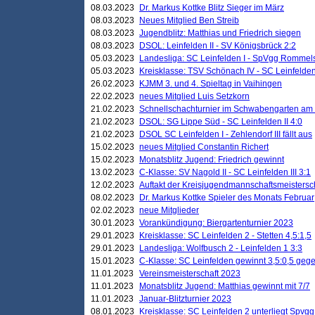
08.03.2023
Dr. Markus Kottke Blitz Sieger im März
08.03.2023
Neues Mitglied Ben Streib
08.03.2023
Jugendblitz: Matthias und Friedrich siegen
08.03.2023
DSOL: Leinfelden II - SV Königsbrück 2:2
05.03.2023
Landesliga: SC Leinfelden I - SpVgg Rommels
05.03.2023
Kreisklasse: TSV Schönach IV - SC Leinfelden 
26.02.2023
KJMM 3. und 4. Spieltag in Vaihingen
22.02.2023
neues Mitglied Luis Setzkorn
21.02.2023
Schnellschachturnier im Schwabengarten am
21.02.2023
DSOL: SG Lippe Süd - SC Leinfelden II 4:0
21.02.2023
DSOL SC Leinfelden I - Zehlendorf III fällt aus
15.02.2023
neues Mitglied Constantin Richert
15.02.2023
Monatsblitz Jugend: Friedrich gewinnt
13.02.2023
C-Klasse: SV Nagold II - SC Leinfelden III 3:1
12.02.2023
Auftakt der Kreisjugendmannschaftsmeistersc
08.02.2023
Dr. Markus Kottke Spieler des Monats Februar
02.02.2023
neue Mitglieder
30.01.2023
Vorankündigung: Biergartenturnier 2023
29.01.2023
Kreisklasse: SC Leinfelden 2 - Stetten 4,5:1,5
29.01.2023
Landesliga: Wolfbusch 2 - Leinfelden 1 3:3
15.01.2023
C-Klasse: SC Leinfelden gewinnt 3,5:0,5 geg
11.01.2023
Vereinsmeisterschaft 2023
11.01.2023
Monatsblitz Jugend: Matthias gewinnt mit 7/7
11.01.2023
Januar-Blitzturnier 2023
08.01.2023
Kreisklasse: SC Leinfelden 2 unterliegt Spvg