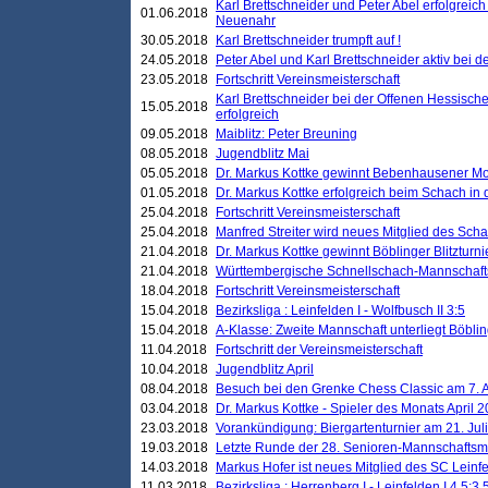
Karl Brettschneider und Peter Abel erfolgreic
01.06.2018
Neuenahr
30.05.2018
Karl Brettschneider trumpft auf !
24.05.2018
Peter Abel und Karl Brettschneider aktiv bei
23.05.2018
Fortschritt Vereinsmeisterschaft
Karl Brettschneider bei der Offenen Hessisch
15.05.2018
erfolgreich
09.05.2018
Maiblitz: Peter Breuning
08.05.2018
Jugendblitz Mai
05.05.2018
Dr. Markus Kottke gewinnt Bebenhausener Mo
01.05.2018
Dr. Markus Kottke erfolgreich beim Schach in
25.04.2018
Fortschritt Vereinsmeisterschaft
25.04.2018
Manfred Streiter wird neues Mitglied des Sch
21.04.2018
Dr. Markus Kottke gewinnt Böblinger Blitzturni
21.04.2018
Württembergische Schnellschach-Mannschafts
18.04.2018
Fortschritt Vereinsmeisterschaft
15.04.2018
Bezirksliga : Leinfelden I - Wolfbusch II 3:5
15.04.2018
A-Klasse: Zweite Mannschaft unterliegt Böblin
11.04.2018
Fortschritt der Vereinsmeisterschaft
10.04.2018
Jugendblitz April
08.04.2018
Besuch bei den Grenke Chess Classic am 7. A
03.04.2018
Dr. Markus Kottke - Spieler des Monats April 
23.03.2018
Vorankündigung: Biergartenturnier am 21. Jul
19.03.2018
Letzte Runde der 28. Senioren-Mannschaftsme
14.03.2018
Markus Hofer ist neues Mitglied des SC Leinf
11.03.2018
Bezirksliga : Herrenberg I - Leinfelden I 4,5:3,