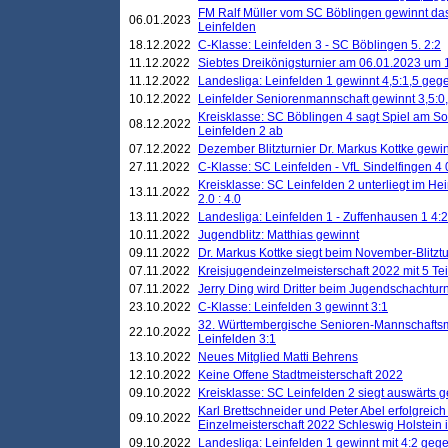
FM Ralf Müller vom SC Böblingen gewinnt das 
06.01.2023
Leinfelden
18.12.2022
C-Klasse: Leinfelden 3 - SC Böblingen 5. 2:2
11.12.2022
Siebtes Dreikönigsturnier am 06.01.2023 um 1
11.12.2022
Landesliga: Leinfelden 1 gewinnt 4,5:1,5 ge
10.12.2022
Leinfelder Seniorenmannschaft gewinnt 3,5:
Kreisklasse: SC Böblingen 4 sagt Spiel am S
08.12.2022
Leinfelden 2 ab
07.12.2022
Dezember Blitzturnier Dr. Markus Kottke gewin
27.11.2022
C-Klasse: SC Leinfelden - VfL Sindelfingen 4 
Kreisklasse: SC Leinfelden 2 unterliegt im H
13.11.2022
2.0 : 4.0
13.11.2022
Landesliga: Leinfelden 1 - Zuffenhausen 1 4:2
10.11.2022
Jugendblitz: Matthias gewinnt
09.11.2022
Dr. Markus Kottke siegt beim November-Blitztu
07.11.2022
Kreisjugendeinzelmeisterschaft 2022 mit 5 T
07.11.2022
Jerry Ding wird Dritter beim Jugendschachturn
23.10.2022
C-Klasse: Leinfelden 3 gewinnt 3:1
32. Württembergische Senioren-Mannschaftsm
22.10.2022
Leinfelden 3:1
13.10.2022
Neues Mitglied Matti Behrens
12.10.2022
Keine Offene Stadtmeisterschaft 2022
09.10.2022
Kreisklasse: SC Leinfelden 2 siegt auswärts g
Karl Brettschneider und Peter Abel erfolgreic
09.10.2022
Einzelmeisterschaft 2022 Schleswig Holstein 
09.10.2022
Landesliga: Leinfelden 1 gewinnt mit 4:2 geg