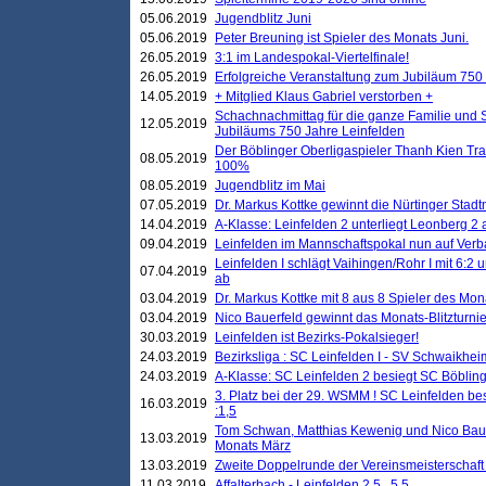
05.06.2019
Jugendblitz Juni
05.06.2019
Peter Breuning ist Spieler des Monats Juni.
26.05.2019
3:1 im Landespokal-Viertelfinale!
26.05.2019
Erfolgreiche Veranstaltung zum Jubiläum 750
14.05.2019
+ Mitglied Klaus Gabriel verstorben +
Schachnachmittag für die ganze Familie und 
12.05.2019
Jubiläums 750 Jahre Leinfelden
Der Böblinger Oberligaspieler Thanh Kien Tran
08.05.2019
100%
08.05.2019
Jugendblitz im Mai
07.05.2019
Dr. Markus Kottke gewinnt die Nürtinger Stadt
14.04.2019
A-Klasse: Leinfelden 2 unterliegt Leonberg 2 a
09.04.2019
Leinfelden im Mannschaftspokal nun auf Ver
Leinfelden I schlägt Vaihingen/Rohr I mit 6:2 
07.04.2019
ab
03.04.2019
Dr. Markus Kottke mit 8 aus 8 Spieler des Mona
03.04.2019
Nico Bauerfeld gewinnt das Monats-Blitzturnier
30.03.2019
Leinfelden ist Bezirks-Pokalsieger!
24.03.2019
Bezirksliga : SC Leinfelden I - SV Schwaikheim
24.03.2019
A-Klasse: SC Leinfelden 2 besiegt SC Böbling
3. Platz bei der 29. WSMM ! SC Leinfelden b
16.03.2019
:1,5
Tom Schwan, Matthias Kewenig und Nico Baue
13.03.2019
Monats März
13.03.2019
Zweite Doppelrunde der Vereinsmeisterschaft i
11.03.2019
Affalterbach - Leinfelden 2,5 . 5,5