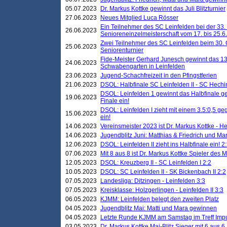
05.07.2023
Dr. Markus Kottke gewinnt das Juli Blitzturnier
27.06.2023
Neues Mitglied Luca Rösser
Ein Teilnehmer des SC Leinfelden bei der 33.
26.06.2023
Senioreneinzelmeisterschaft vom 17. bis 25.
Zwei Teilnehmer des SC Leinfelden beim 30.
25.06.2023
Seniorenturnier
Fide-Meister Gerhard Junesch gewinnt das 1
24.06.2023
Schwabengarten in Leinfelden
23.06.2023
Jugend-Schachfreizeit in den Pfingstferien
21.06.2023
DSOL: Halbfinale SC Leinfelden II - SC Hechi
DSOL: Leinfelden 1 gewinnt das Halbfinale geg
19.06.2023
Finale ein!
DSOL: Leinfelden I zieht mit einem 3.5:0,5 g
15.06.2023
ein!
14.06.2023
Vereinsmeister 2023 ist Dr. Markus Kottke - 
14.06.2023
Jugendblitz Juni: Matthias & Friedrich und M
12.06.2023
DSOL: Leinfelden II zieht ins Halbfinale ein! 2
07.06.2023
Mit 8 aus 8 ist Dr. Markus Kottke Spieler des 
12.05.2023
DSOL: Kreuzberg II - SC Leinfelden I 2:2
10.05.2023
DSOL: SC Leinfelden II - SK Bickenbach II 2:2
07.05.2023
Landesliga: Ditzingen - Leinfelden 3:3
07.05.2023
Kreisklasse: Holzgerlingen - Leinfelden II 3:3
06.05.2023
KJMM: Leinfelden belegt den zweiten Platz
04.05.2023
Jugendblitz Mai: Matti und Mara gewinnen
04.05.2023
Letzte Runde KJMM am Samstag im Treff Imp
03.05.2023
Dr. Markus Kottke Mai-Blitz Sieger mit 6 aus 6