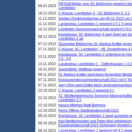
FM Ralf Müller vom SC Böblingen gewinnt das 
06.01.2023
Leinfelden
18.12.2022
C-Klasse: Leinfelden 3 - SC Böblingen 5. 2:2
11.12.2022
Siebtes Dreikönigsturnier am 06.01.2023 um 1
11.12.2022
Landesliga: Leinfelden 1 gewinnt 4,5:1,5 ge
10.12.2022
Leinfelder Seniorenmannschaft gewinnt 3,5:
Kreisklasse: SC Böblingen 4 sagt Spiel am S
08.12.2022
Leinfelden 2 ab
07.12.2022
Dezember Blitzturnier Dr. Markus Kottke gewin
27.11.2022
C-Klasse: SC Leinfelden - VfL Sindelfingen 4 
Kreisklasse: SC Leinfelden 2 unterliegt im H
13.11.2022
2.0 : 4.0
13.11.2022
Landesliga: Leinfelden 1 - Zuffenhausen 1 4:2
10.11.2022
Jugendblitz: Matthias gewinnt
09.11.2022
Dr. Markus Kottke siegt beim November-Blitztu
07.11.2022
Kreisjugendeinzelmeisterschaft 2022 mit 5 T
07.11.2022
Jerry Ding wird Dritter beim Jugendschachturn
23.10.2022
C-Klasse: Leinfelden 3 gewinnt 3:1
32. Württembergische Senioren-Mannschaftsm
22.10.2022
Leinfelden 3:1
13.10.2022
Neues Mitglied Matti Behrens
12.10.2022
Keine Offene Stadtmeisterschaft 2022
09.10.2022
Kreisklasse: SC Leinfelden 2 siegt auswärts g
Karl Brettschneider und Peter Abel erfolgreic
09.10.2022
Einzelmeisterschaft 2022 Schleswig Holstein 
09.10.2022
Landesliga: Leinfelden 1 gewinnt mit 4:2 geg