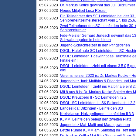
05.07.2023
Dr. Markus Kottke gewinnt das Juli Blitzturnier
27.06.2023
Neues Mitglied Luca Rösser
Ein Teilnehmer des SC Leinfelden bei der 33.
26.06.2023
Senioreneinzelmeisterschaft vom 17. bis 25.
Zwei Teilnehmer des SC Leinfelden beim 30.
25.06.2023
Seniorenturnier
Fide-Meister Gerhard Junesch gewinnt das 1
24.06.2023
Schwabengarten in Leinfelden
23.06.2023
Jugend-Schachfreizeit in den Pfingstferien
21.06.2023
DSOL: Halbfinale SC Leinfelden II - SC Hechi
DSOL: Leinfelden 1 gewinnt das Halbfinale geg
19.06.2023
Finale ein!
DSOL: Leinfelden I zieht mit einem 3.5:0,5 g
15.06.2023
ein!
14.06.2023
Vereinsmeister 2023 ist Dr. Markus Kottke - 
14.06.2023
Jugendblitz Juni: Matthias & Friedrich und M
12.06.2023
DSOL: Leinfelden II zieht ins Halbfinale ein! 2
07.06.2023
Mit 8 aus 8 ist Dr. Markus Kottke Spieler des 
12.05.2023
DSOL: Kreuzberg II - SC Leinfelden I 2:2
10.05.2023
DSOL: SC Leinfelden II - SK Bickenbach II 2:2
07.05.2023
Landesliga: Ditzingen - Leinfelden 3:3
07.05.2023
Kreisklasse: Holzgerlingen - Leinfelden II 3:3
06.05.2023
KJMM: Leinfelden belegt den zweiten Platz
04.05.2023
Jugendblitz Mai: Matti und Mara gewinnen
04.05.2023
Letzte Runde KJMM am Samstag im Treff Imp
03.05.2023
Dr. Markus Kottke Mai-Blitz Sieger mit 6 aus 6