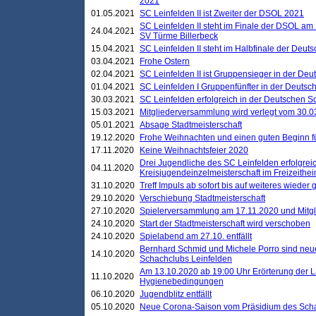
2021
01.05.2021
SC Leinfelden II ist Zweiter der DSOL 2021
SC Leinfelden II steht im Finale der DSOL am 
24.04.2021
SV Türme Billerbeck
15.04.2021
SC Leinfelden II steht im Halbfinale der Deu
03.04.2021
Frohe Ostern
02.04.2021
SC Leinfelden II ist Gruppensieger in der De
01.04.2021
SC Leinfelden I Gruppenfünfter in der Deuts
30.03.2021
SC Leinfelden erfolgreich in der Deutschen 
15.03.2021
Mitgliederversammlung wird verlegt vom 30.0
05.01.2021
Absage Stadtmeisterschaft
19.12.2020
Frohe Weihnachten und einen guten Beginn f
17.11.2020
Keine Weihnachtsfeier 2020
Drei Jugendliche des SC Leinfelden erfolgreic
04.11.2020
Kreisjugendeinzelmeisterschaft im Freizeithe
31.10.2020
Treff Impuls ab sofort bis auf weiteres wieder
29.10.2020
Verschiebung Stadtmeisterschaft
27.10.2020
Spielerversammlung am 17.11.2020 und Mitg
24.10.2020
Start der Stadtmeisterschaft wird verschoben
24.10.2020
Spielabend am 27.10. entfällt
Bernhard Schmid und Michele Porro sind neu
14.10.2020
Schachclubs Leinfelden
Am 13.10.2020 ab 19:00 Uhr Erörterung der L
11.10.2020
Hygienebedingungen
06.10.2020
Jugendblitz entfällt
05.10.2020
Neue Corona-Saison vom Präsidium des Sch