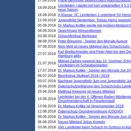
17.09.2018
Frank Gehringer gewinnt beim Mannschaftssi
Leinfelden I startet mit hart umkämpften 4,5:
16.09.2018
neue Saison
16.09.2018
A-Klasse: SC Leinfelden 2 unterliegt SV Herre
12.09.2018
Jugendblitz September: Tobias Heinz gewinnt
05.09.2018
Dr. Markus Kottke siegte mit großem Abstand 
04.09.2018
Spaichinger Allroundturnier
03.09.2018
Schachfestival Illertissen
08.08.2018
Peter Breuning - Spieler des Monats August
07.08.2018
Nino Moll ist neues Mitglied des Schachclubs
Karl Brettschneider und Peter Abel bei den D
27.07.2018
Hamburg aktiv
Mikhail Zaitsev gewinnt das 10. Sommer-Schn
21.07.2018
Leinfelden im Schwabengarten
17.07.2018
Dr. Markus Kottke - Spieler des Monats Juli 2
06.07.2018
Bezirksliga Stuttgart 2018 / 2019
03.07.2018
Nachtrag Jugendblitz Juni und Jugendblitz Jul
26.06.2018
Datenschutzerklärung des Schachclubs Lein
25.06.2018
Matthias Kewenig ist neues Mitglied
Leinfelder bei der 4. Offenen Baden-Württem
15.06.2018
Einzelmeisterschaft in Freudenstadt
13.06.2018
Dr. Markus Kottke ist Vereinsmeister 2018
12.06.2018
Datenschutz-Grundverordnung (DSGVO)
06.06.2018
Dr. Markus Kottke - Spieler des Monats Juni 
06.06.2018
Neues Mitglied Julius Kopplin
03.06.2018
Vier Leinfelder beim Schach im Schloss in K