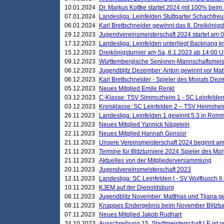
10.01.2024
Dr. Markus Kottke startet 2024 mit 100% beim 
07.01.2024
Landesliga: Leinfelden Stuttgarter Schachfreun
06.01.2024
Karl Brettschneider gewinnt das 8. Dreikönigs
29.12.2023
Jugendvereinsmeisterschaft 2024 startet am 0
17.12.2023
Landesliga: Leinfelden unterliegt Backnang kn
15.12.2023
Dreikönigsturnier am Sa, 6.1.2023 ab 14:00 U
09.12.2023
Württembergische Senioren-Mannschaftsmeiste
06.12.2023
Jugendblitz Dezember: Anton gewinnt vor Matt
06.12.2023
Karl Brettschneider - Spieler des Monats De
05.12.2023
Neues Mitglied Emile Renkl
03.12.2023
C-Klasse: TSV Simmozheim 1 - SC Leinfelden
03.12.2023
Kreisklasse: SC Leinfelden 2 – TSV Heimshei
26.11.2023
Landesliga: Leinfelden 1 gewinnt 5:3 in Ro
22.11.2023
Neues Mitglied Yannick Nägelein
22.11.2023
Neues Mitglied Hannah Gonsior
21.11.2023
Unsere Vereinsmeisterschaft 2024 beginnt am
21.11.2023
Termine für Blitzturniere 2024 Spieler des Mon
21.11.2023
Aktuelles von der Mitgliederversammlung
20.11.2023
Jugendvereinsmeisterschaft 2023
12.11.2023
Landesliga: SC Leinfelden I - SV Wolfbusch II 
10.11.2023
KJEM auf der Diepoldsburg
08.11.2023
Jugendblitz November: Matthias und Tijana 
08.11.2023
Knappes Endergebnis beim November Blitztur
07.11.2023
Neues Mitglied Jakob Rudhart
24.10.2023
Ausschreibung 15. Stadtmeisterschaft LE ist o