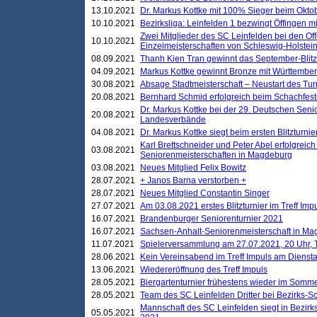
13.10.2021
Dr. Markus Kottke mit 100% Sieger beim Oktobe
10.10.2021
Bezirksliga: Leinfelden 1 bezwingt Öffingen mi
Zwei Mitglieder des SC Leinfelden bei den Of
10.10.2021
Einzelmeisterschaften von Schleswig-Holstei
08.09.2021
Thanh Kien Tran gewinnt das September-Blitz
04.09.2021
Markus Kottke gewinnt Bronze mit Württemberg
30.08.2021
Absage Stadtmeisterschaft – Neustart des Tur
20.08.2021
Bernhard Schmid erfolgreich beim Schachfesti
Dr. Markus Kottke bei der 29. Deutschen Sen
20.08.2021
Landesverbände
04.08.2021
Dr. Markus Kottke siegt beim ersten Blitzturn
Karl Brettschneider und Peter Abel erfolgreic
03.08.2021
Seniorenmeisterschaften in Magdeburg
03.08.2021
Neues Mitglied Felix Bowitz
28.07.2021
+ Janos Barna verstorben +
28.07.2021
Neues Mitglied Constantin Singer
27.07.2021
Am 03.08.2021 erstes Blitzturnier im Treff Im
16.07.2021
Brandenburger Seniorenturnier 2021
16.07.2021
Sachsen-Anhalt-Seniorenmeisterschaft in M
11.07.2021
Spielerversammlung am 27.07.2021, 20 Uhr, T
28.06.2021
Kein Vereinsabend im Treff Impuls am Dienst
13.06.2021
Wiedereröffnung des Treff Impuls
28.05.2021
Biergartenturnier frühestens wieder im Somm
28.05.2021
Team des SC Leinfelden Dritter bei Bezirks-S
Mannschaft des SC Leinfelden siegt in Bezirks
05.05.2021