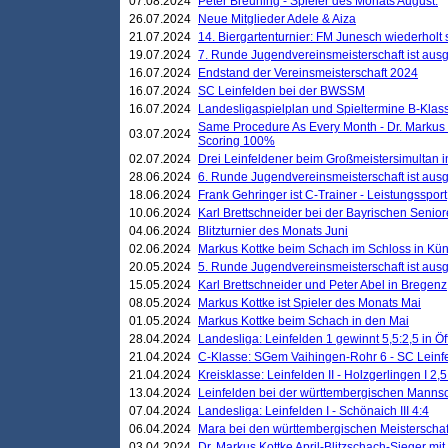
07.08.2024
Peter Breuning - Spieler des Monats August.
26.07.2024
Neue Mitglieder Adele & Aiza
21.07.2024
14. Biergartenturnier: FM Junesch wiederholt
19.07.2024
7. Runde Jugendvereinsmeisterschaft ist ausg
16.07.2024
Endstand der Vereinsmeisterschaft 2024
16.07.2024
SC Leinfelden bei der BWSSM
16.07.2024
Landesligaspielplan und Spieltermine B-Kla
Same Procedure As Every Month - Dr. Markus 
03.07.2024
Scoring 100%
02.07.2024
Drei Leinfeldener beim Großmeistersimultan 
28.06.2024
6. Runde Jugendvereinsmeisterschaft ist ausg
18.06.2024
Frank Gehringer ist C-Trainer - Leistungssport
10.06.2024
Karl Brettschneider bei der Bayrischen Senio
04.06.2024
Blitzturnier des Monats Juni
02.06.2024
Markus Kottke beim Schach im Schloss in Kü
20.05.2024
5. Runde Jugendvereinsmeisterschaft ist ausg
15.05.2024
Karl Brettschneider und Peter Abel in Bregenz
08.05.2024
Markus Kottke ist Spieler des Monats Mai
01.05.2024
Markus Kottke beim Schach in den Mai
28.04.2024
Landesliga: Leinfelden 1 gewinnt 5,5:2,5 in Ö
21.04.2024
C-Klasse: SGem Vaihingen-Rohr 6 - SC Leinfe
21.04.2024
Kreisklasse: Leinfelden II - Holzgerlingen I 2,5
13.04.2024
Leinfelden bei der württembergischen Mannsc
07.04.2024
Landesliga: Leinfelden I - Schönaich III 4:4
06.04.2024
Mara bei den württembergischen Meisterscha
03.04.2024
Dr. Markus Kottke April-Blitzschach-Sieger mit