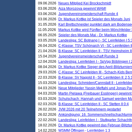
09.06.2026
Neues Mitglied Kei Brockschmidt
03.06.2026
Aiza Morozova gewinnt WAM!
03.06.2026
Jugendvereinsmeisterschaft Runde 4
03.06.2026
Dr. Markus Kottke ist Spieler des Monats Juni
31.05.2026
Karl Brettschneider punktet stark am Bodense
11.05.2026
Markus Kottke wird Fünfter beim Mönchfelder
06.05.2026
Spieler des Monats Mai - Dr. Markus Kottke
03.05.2026
Landesliga: SC Botnang I - SC Leinfelden I 5:
26.04.2026
C-Klasse: TSV Schönaich VI - SC Leinfelden II
21.04.2026
B-Klasse: SC Leinfelden II - TSV Heimsheim II
15.04.2026
Jugendvereinsmeisterschaft Runde 3
12.04.2026
Landesliga: Leinfelden I - SpVgg Böblingen I 
08.04.2026
Dr. Markus Kottke Sieger des April-Blitzturnier
29.03.2026
C-Klasse: SC Leinfelden III - Schach-Kids Ber
22.03.2026
B-Klasse: SV Nagold II - SC Leinfelden II: 2,5:
15.03.2026
Landesliga: Schmiden/Cannstatt II - Leinfelden
04.03.2026
Neue Mitglieder Yassin Meftahi und Jonas Pa
04.03.2026
Martin Pielawa (Freibauer Esslingen) gewinnt 
03.03.2026
Schulschach: Hannah und Samuel werden Ma
02.03.2026
B-Klasse: SC Leinfelden II - SC Stetten II 0:4
26.02.2026
JVM 2026 mit 20 Teilnehmern gestartet
26.02.2026
Ankündigung: 16. Sommerschnellschachturnie
22.02.2026
Landesliga: Leinfelden I - Stuttgarter Schachfr
18.02.2026
Dr. Markus Kottke gewinnt das Februar-Blitztu
14.02.2026
WSMM Öffingen - Leinfelden 1:3