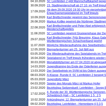
04.10.2020
SC Leinfelden 2 gibt Mannschaftskampf gege
30.09.2020
15. Stadtmeisterschaft ab 27.10. im Treff Impu
Ab dem 29.09.2020 19:30 Uhr im vierzehntäg
17.09.2020
Erwachsenenspielabend im Treff Impuls
10.09.2020
Karl Brettschneider gewinnt das Seniorenopen
26.08.2020
Markus Kottke gewinnt die Nürtinger Stadtmei
Karl Brettschneider und Peter Abel erfolgreic
22.08.2020
Meisterschaftsgipfels
11.08.2020
SC Leinfelden gewinnt Gruppenphase der De
Karl Brettschneider, Fritz Breuning, Klaus Gab
29.07.2020
Württembergischen Schachverband geehrt
11.07.2020
Mögliche Wiederaufnahme des Spielbetriebs
12.05.2020
Biergartenturnier am 25. Juli fällt aus
03.05.2020
Die Wiederaufnahme des Spielabends im Treff
16.04.2020
Spielabend im Treff Impuls frühestens wieder
30.03.2020
Monatsblitzturnier am 07.04.2020 ist abgesag
14.03.2020
Jugendtraining bis Ende der Osterferien ausg
13.03.2020
Der Spielbetrieb im SVW ist bis Ostern ausges
08.03.2020
A-Klasse, Runde 8: SC Leinfelden 2 besiegt 
05.03.2020
Jugendbiltz März
04.03.2020
Spieler des Monats März ist Markus Hofer
23.02.2020
Bezirksliga-Spitzenduell: Leinfelden - Spvgg 
4. Runde der 30. Württembergische Senioren
17.02.2020
Schwäbisch Hall – SC Leinfelden 1,5 : 2,5
10.02.2020
Ankündigung: 12. Biergartenturnier am 25. Juli
09.02.2020
Bezirksliga: Leinfelden - Herrenberg 4,5:3,5