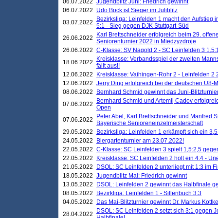
06.07.2022
Jugendblitz Juni: Friedrich gewinnt
06.07.2022
Udo Bock ist Sieger im Juliblitz
Bezirksliga: Leinfelden 1 macht den Aufstieg i
03.07.2022
5:1 - Sieg gegen DJK Stuttgart-Süd
Karl Brettschneider erfolgreich beim 29. off
26.06.2022
Seniorenturnier 2022 in Miedzyzdroje
26.06.2022
C-Klasse: SV Nagold 2 - SC Leinfelden 3 1,5:
Kreisklasse: Verbandsspiel der zweiten Manns
18.06.2022
fällt aus!!
12.06.2022
Kreisklasse: Vaihingen-Rohr 2 - Leinfelden 2 
12.06.2022
Jerry Ding erfolgreich bei der deutschen U8-M
08.06.2022
Bernhard Schmid gewinnt das Juni-Blitzturnie
Bernhard Schmid und Artemij Cadov erfolgreic
07.06.2022
Open
Peter Abel, Karl Brettschneider und Manfred St
07.06.2022
Bayerische Senioreneinzelmeisterschaft
29.05.2022
Bezirksliga: Leinfelden 1 erkämpft sich ein 3,
24.05.2022
Biergartenturnier am 23.07.2022!
22.05.2022
C-Klasse: SC Leinfelden 3 spielt 1,5:2,5 geg
22.05.2022
Kreisklasse: SC Leinfelden 2 holt ein 4:4 - 
21.05.2022
DSOL: SC Leinfelden 2 unterliegt mit 1:3 im F
18.05.2022
Jugendblitz Mai: Friedrich gewinnt
13.05.2022
DSOL: Leinfelden 2 gewinnt das Halbfinale geg
08.05.2022
Bezirkliga: Leinfelden 1 - Sillenbuch 3:3
04.05.2022
Das Mai-Blitzturnier gewinnt Dr. Markus Kottk
DSOL: SC Leinfelden 2 setzt sich 3:1 gegen J
28.04.2022
Halbfinale!