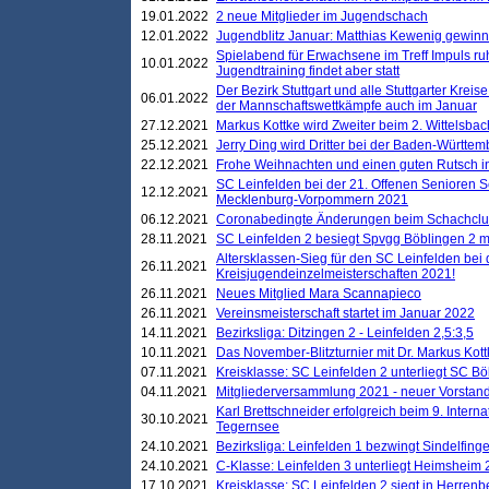
19.01.2022
2 neue Mitglieder im Jugendschach
12.01.2022
Jugendblitz Januar: Matthias Kewenig gewinn
Spielabend für Erwachsene im Treff Impuls ru
10.01.2022
Jugendtraining findet aber statt
Der Bezirk Stuttgart und alle Stuttgarter Krei
06.01.2022
der Mannschaftswettkämpfe auch im Januar
27.12.2021
Markus Kottke wird Zweiter beim 2. Wittelsb
25.12.2021
Jerry Ding wird Dritter bei der Baden-Württem
22.12.2021
Frohe Weihnachten und einen guten Rutsch i
SC Leinfelden bei der 21. Offenen Senioren S
12.12.2021
Mecklenburg-Vorpommern 2021
06.12.2021
Coronabedingte Änderungen beim Schachclub 
28.11.2021
SC Leinfelden 2 besiegt Spvgg Böblingen 2 mi
Altersklassen-Sieg für den SC Leinfelden bei
26.11.2021
Kreisjugendeinzelmeisterschaften 2021!
26.11.2021
Neues Mitglied Mara Scannapieco
26.11.2021
Vereinsmeisterschaft startet im Januar 2022
14.11.2021
Bezirksliga: Ditzingen 2 - Leinfelden 2,5:3,5
10.11.2021
Das November-Blitzturnier mit Dr. Markus Kott
07.11.2021
Kreisklasse: SC Leinfelden 2 unterliegt SC B
04.11.2021
Mitgliederversammlung 2021 - neuer Vorstan
Karl Brettschneider erfolgreich beim 9. Inte
30.10.2021
Tegernsee
24.10.2021
Bezirksliga: Leinfelden 1 bezwingt Sindelfinge
24.10.2021
C-Klasse: Leinfelden 3 unterliegt Heimsheim 2
17.10.2021
Kreisklasse: SC Leinfelden 2 siegt in Herrenbe