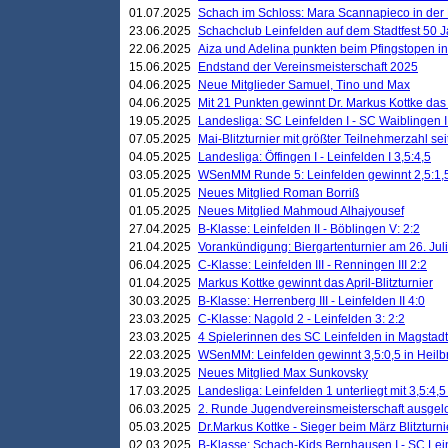
01.07.2025
Schach im Schloss: Mara Scannapieco in der
23.06.2025
Schachclub Leinfelden auf dem Stadtfest 50 
22.06.2025
Aiza und Adelina punkten beim Pfingstopen i
15.06.2025
Endstand der Vereinsmeisterschaft 2025
04.06.2025
Neue Mitglieder Samuel, Tino und Max
04.06.2025
Mit 21 Punkten gewinnt Dr. Markus Kottke das J
19.05.2025
Landesliga: SC Leinfelden I - SC Waiblingen I
07.05.2025
Mai-Blitzturnier mit größter Teilnehmerzahl se
04.05.2025
Landesliga: Öffingen I - Leinfelden I 3,5:4,5
03.05.2025
WSenMM Runde 5: Leinfelden gewinnt 2,5:1,
01.05.2025
Neues Mitglied Roman Borriß
01.05.2025
Neues Mitglied Mahmoud Alhajyousef
27.04.2025
B-Klasse: Leinfelden II - Böblingen V: 2:2
21.04.2025
Vorankündigung: Biergartenturnier am 26. Juli
06.04.2025
C-Klasse: Leinfelden III - Renningen III 2:2
01.04.2025
Markus Kottke gewinnt das April-Blitzturnier
30.03.2025
B-Klasse: Herrenberg III - Leinfelden II 4:0
23.03.2025
C-Klasse: Nagold 2 - Leinfelden 3: 2:2
23.03.2025
4 Spielerinnen des SC Leinfelden in Magstadt
22.03.2025
WSenMM: Leinfelden gewinnt 3,5:0,5 in Heilb
19.03.2025
Neues Mitglied Max Sunkovsky
17.03.2025
Landesliga: Leinfelden 1 unterliegt mit 3,5:4,5
06.03.2025
2. Runde Jugendvereinsmeisterschaft ausgel
05.03.2025
Dr.Markus Kottke - Sieger beim März Blitzturni
02.03.2025
B-Klasse: Schach-Kids Bernhausen I - SC Lein