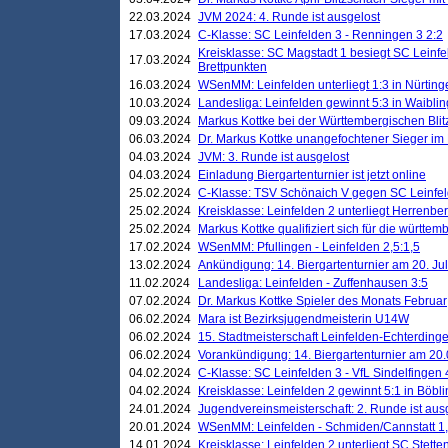
22.03.2024
JVM 2024: 4. Runde ist ausgelost
17.03.2024
C-Klasse: SC Leinfelden 3 - Renningen 3 2:2
Kreisklasse: SC Magstadt 1 besiegt SC Leinfe
17.03.2024
Brettpunkten
16.03.2024
WSenMM: Leinfelden unterliegt 1:3 in Nürting
10.03.2024
Landesliga: Leinfelden gewinnt 5:3 in Waibli
09.03.2024
Markus Kottke bei der Württembergischen Blit
06.03.2024
Dr. Markus Kottke unangefochtener Sieger im M
04.03.2024
JVM: 3. Runde ist ausgelost
04.03.2024
Einladung Biergartenturnier ist jetzt online
25.02.2024
C-Klasse: TSV Schönaich V gegen SC Leinfelde
25.02.2024
Kreisklasse: Leinfelden 2 unterliegt Herrenber
25.02.2024
Markus Kottke qualifiziert sich für die württem
17.02.2024
WSenMM: Pfullingen - Leinfelden 2,5:1,5
13.02.2024
Ankündigung: 14. Biergartenturnier am 20. Ju
11.02.2024
Landesliga: Leinfelden - Zuffenhausen 3:5
07.02.2024
Dr. Markus Kottke Spieler des Monats Februar
06.02.2024
Mara ist Bezirksjugendmeisterin U14W
06.02.2024
15. Stadtmeisterschaft Leinfelden-Echterding
06.02.2024
Vorankündigung: 14. Biergartenturnier am 20
04.02.2024
C-Klasse: SC Leinfelden 3 - VfL Sindelfingen 
04.02.2024
Kreisklasse: Leinfelden 2 gewinnt 5:1 in Böbl
24.01.2024
Jugendvereinsmeisterschaft: 2. Runde ist aus
20.01.2024
WSenMM: Leinfelden - Schmiden/Cannstatt 1,
14.01.2024
Kreisklasse: Leinfelden 2 unterliegt SC Stette