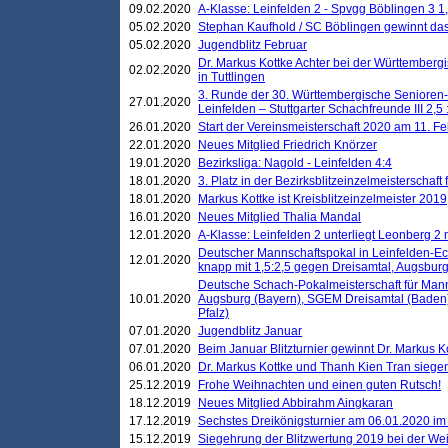
09.02.2020
A-Klasse: Leinfelden 2 - Spvgg Böblingen 3 1,
05.02.2020
Stephan Kaufhold / SC Böblingen gewinnt das 
05.02.2020
Jugendblitz Februar
Dr. Markus Kottke Achter bei der Württembergi
02.02.2020
in Tuttlingen
3. Runde der 30. Württembergische Senioren
27.01.2020
Leinfelden – Stuttgarter Schachfreunde III 2,5 
26.01.2020
Start der Vereinsmeisterschaft 2020 am 11. F
22.01.2020
Neues Mitglied Friedrich Knörzer
19.01.2020
Bezirksliga: Nagold - Leinfelden 4:4
18.01.2020
3. Platz in der Bezirksblitzeinzelmeisterschaft
18.01.2020
Markus Kottke ist Kreisblitzeinzelmeister 2019
16.01.2020
Neues Mitglied Thalia Mandal
12.01.2020
A-Klasse: Leinfelden 2 unterliegt Leonberg 2 
Deutscher Mannschaftspokal in Leinfelden-Ech
12.01.2020
knapp mit 1,5:2,5 gegen Dreisamtal, Augsbur
Deutsche Schach-Pokalmeisterschaft für Mann
10.01.2020
Augsburg (Bayern), SGEM Dreisamtal (Baden
Pfalz)
07.01.2020
Jugendblitz Januar
07.01.2020
Beim Januar Blitzturnier gewinnt Dr. Markus 
06.01.2020
Dr. Markus Kottke und Thanh Kien Tran siegen
25.12.2019
Frohe Weihnachten und einen guten Rutsch!
18.12.2019
Neues Mitglied Abbirahm Aingkaran
17.12.2019
Sechstes Dreikönigsturnier am 06.01.2020 im T
15.12.2019
Siegehrung der Blitzwertung 2019 bei der Wei