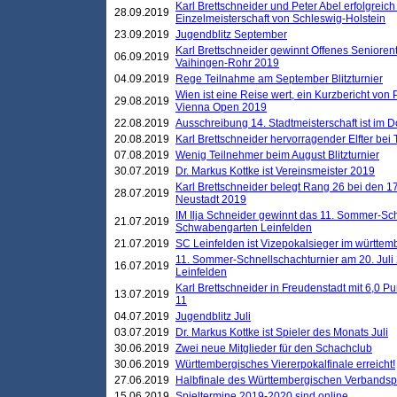
Karl Brettschneider und Peter Abel erfolgreich
28.09.2019
Einzelmeisterschaft von Schleswig-Holstein
23.09.2019
Jugendblitz September
Karl Brettschneider gewinnt Offenes Seniore
06.09.2019
Vaihingen-Rohr 2019
04.09.2019
Rege Teilnahme am September Blitzturnier
Wien ist eine Reise wert, ein Kurzbericht von
29.08.2019
Vienna Open 2019
22.08.2019
Ausschreibung 14. Stadtmeisterschaft ist im
20.08.2019
Karl Brettschneider hervorragender Elfter bei
07.08.2019
Wenig Teilnehmer beim August Blitzturnier
30.07.2019
Dr. Markus Kottke ist Vereinsmeister 2019
Karl Brettschneider belegt Rang 26 bei den 1
28.07.2019
Neustadt 2019
IM Ilja Schneider gewinnt das 11. Sommer-Sch
21.07.2019
Schwabengarten Leinfelden
21.07.2019
SC Leinfelden ist Vizepokalsieger im württem
11. Sommer-Schnellschachturnier am 20. Jul
16.07.2019
Leinfelden
Karl Brettschneider in Freudenstadt mit 6,0 
13.07.2019
11
04.07.2019
Jugendblitz Juli
03.07.2019
Dr. Markus Kottke ist Spieler des Monats Juli
30.06.2019
Zwei neue Mitglieder für den Schachclub
30.06.2019
Württembergisches Viererpokalfinale erreicht!
27.06.2019
Halbfinale des Württembergischen Verbands
15.06.2019
Spieltermine 2019-2020 sind online