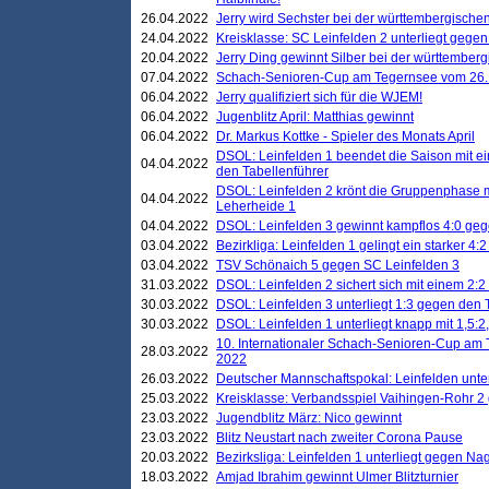
26.04.2022
Jerry wird Sechster bei der württembergische
24.04.2022
Kreisklasse: SC Leinfelden 2 unterliegt gege
20.04.2022
Jerry Ding gewinnt Silber bei der württemberg
07.04.2022
Schach-Senioren-Cup am Tegernsee vom 26. M
06.04.2022
Jerry qualifiziert sich für die WJEM!
06.04.2022
Jugenblitz April: Matthias gewinnt
06.04.2022
Dr. Markus Kottke - Spieler des Monats April
DSOL: Leinfelden 1 beendet die Saison mit e
04.04.2022
den Tabellenführer
DSOL: Leinfelden 2 krönt die Gruppenphase m
04.04.2022
Leherheide 1
04.04.2022
DSOL: Leinfelden 3 gewinnt kampflos 4:0 geg
03.04.2022
Bezirkliga: Leinfelden 1 gelingt ein starker 4
03.04.2022
TSV Schönaich 5 gegen SC Leinfelden 3
31.03.2022
DSOL: Leinfelden 2 sichert sich mit einem 2:2 d
30.03.2022
DSOL: Leinfelden 3 unterliegt 1:3 gegen den 
30.03.2022
DSOL: Leinfelden 1 unterliegt knapp mit 1,5
10. Internationaler Schach-Senioren-Cup am T
28.03.2022
2022
26.03.2022
Deutscher Mannschaftspokal: Leinfelden unte
25.03.2022
Kreisklasse: Verbandsspiel Vaihingen-Rohr 2 
23.03.2022
Jugendblitz März: Nico gewinnt
23.03.2022
Blitz Neustart nach zweiter Corona Pause
20.03.2022
Bezirksliga: Leinfelden 1 unterliegt gegen Nag
18.03.2022
Amjad Ibrahim gewinnt Ulmer Blitzturnier