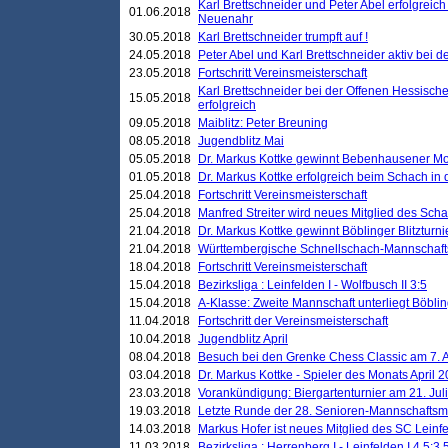
Karl Brettschneider und Peter Abel erfolgreic
01.06.2018
Neuenahr
30.05.2018
Karl Brettschneider trumpft auf !
24.05.2018
Peter Abel und Karl Brettschneider aktiv bei
23.05.2018
Fortschritt Vereinsmeisterschaft
Karl Brettschneider bei der Offenen Hessisch
15.05.2018
erfolgreich
09.05.2018
Maiblitz: Peter Breuning
08.05.2018
Jugendblitz Mai
05.05.2018
Dr. Markus Kottke gewinnt Bebenhausener Mo
01.05.2018
Dr. Markus Kottke erfolgreich beim Schach in
25.04.2018
Fortschritt Vereinsmeisterschaft
25.04.2018
Manfred Streiter wird neues Mitglied des Sch
21.04.2018
Dr. Markus Kottke gewinnt Böblinger Blitzturni
21.04.2018
Württembergische Schnellschach-Mannschafts
18.04.2018
Fortschritt Vereinsmeisterschaft
15.04.2018
Bezirksliga : Leinfelden I - Wolfbusch II 3:5
15.04.2018
A-Klasse: Zweite Mannschaft unterliegt Böblin
11.04.2018
Fortschritt der Vereinsmeisterschaft
10.04.2018
Jugendblitz April
08.04.2018
Besuch bei den Grenke Chess Classic am 7. A
03.04.2018
Dr. Markus Kottke - Spieler des Monats April 
23.03.2018
Vorankündigung: Biergartenturnier am 21. Jul
19.03.2018
Letzte Runde der 28. Senioren-Mannschaftsme
14.03.2018
Markus Hofer ist neues Mitglied des SC Leinf
11.03.2018
Bezirksliga : Herrenberg I - Leinfelden I 4,5:3,