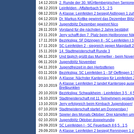
14.12.2019
2. Runde der 30. WÜrttembergischen Seniore
08.12.2019
Leinfelden - Affalterbach 5,5 : 2,5
08.12.2019
A-Klasse: Leinfelden 2 besiegt Aidlingen 1 zu
04.12.2019
Dr. Markus Kottke gewinnt das Dezember Blitzt
04.12.2019
Jugendblitz Dezember gewinnt Nico
28.11.2019
Vorstand für die nächsten 2 Jahre bestätigt
23.11.2019
Jerry schafft den 7. Platz beim Heilbronner 
17.11.2019
Bezirksliga: SF Ditzingen II - SC Leinfelden I 3
17.11.2019
SC-Leinfelden 2 - siegreich gegen Magstadt 2
15.11.2019
14. Stadtmeisterschaft Runde 3
06.11.2019
Und täglich grüßt das Murmeltier - beim Novemb
06.11.2019
Jugendblitz November
04.11.2019
Jugendfreizeit in den Herbstferien
03.11.2019
Bezirksliga: SC Leinfelden 1 - SF Oeffingen 1 
03.11.2019
A-Klasse: Nächster Kantersieg für Leinfelden 2
A-Klasse: Leinfelden 2 landet Kantersieg aus
20.10.2019
Brettpunkten
20.10.2019
Bezirksliga: Schwaikheim - Leinfelden 3,5 : 4,
16.10.2019
Stadtmeisterschaft mit 11 Teilnehmern gestart
13.10.2019
Jerry erfolgreich beim Kirnbach Jugendopen!
07.10.2019
Stadtmeisterschaft startet am Donnerstag !
02.10.2019
Spieler des Monats Oktober: Drei kämpfen um
02.10.2019
Jugendblitz Oktober doppelrundig
29.09.2019
SC Leinfelden I - SC Feuerbach II 6,5 . 1,5
29.09.2019
A-Klasse: Leinfelden 2 besiegt Renningen 1 z