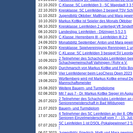
22.10.2023
C-Klasse: SC Leinfelden 3 - SC Magstadt 3 3,
22.10.2023
Kreisklasse: SC Leinfelden 2 besiegt TSV Schö
11.10.2023
Jugendblitz Oktober: Matthias und Mara gewi
10.10.2023
Markus Kottke ist Spieler des Monats Oktober
08.10.2023
Kreisklasse: Leinfelden 2 unterliegt Vfl Sindel
08.10.2023
Landesliga: Leinfelden - Ditzingen 5,5:2,5
08.10.2023
C-Klasse: Herrenberg III - Leinfelden III 2:2
24.09.2023
Monatsblitz September: Anton und Mara gew
17.09.2023
Kreisklasse: Spielvereinigung Renningen 1 unt
17.09.2023
C-KLasse: SC Leinfelden 3 besiegt SV Leonbe
2 Teilnehmer des Schachclubs Leinfelden bei
10.09.2023
Schachgemeinschaft Vaihingen / Rohr e.V.
05.09.2023
Durchmarsch von Markus Kottke und Felix Bow
20.08.2023
Vier Leinfeldener beim LeoChess Open 2023
Württemberg wird mit Markus Kottke erneut D
19.08.2023
Mannschaftsmeister
15.08.2023
Weitere Bauern- und Turmdiplome
02.08.2023
Mit 7 aus 7 - Dr. Markus Kottke Sieger im Augus
2 Teilnehmer des Schachclubs Leinfelden an 
26.07.2023
Seniorenmeisterschaft in Bad Wildungen
21.07.2023
Bauern- und Turmdiplom
4 Teilnehmer des SC Leinfelden an der 8. O
17.07.2023
Senioren-Einzelmeisterschaft vom 7. - 15. Jul
SC Leinfelden 1 ist DSOL-Pokalgewinner! 2,5:1
07.07.2023
!
06.07.2023
Jugendblitz: Friedrich, Matti und Mara gewinn