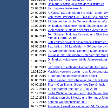
06.03.2019
Dr. Markus Kottke gewinnt März-Blitzturnier
27.02.2019
Bezirkspokalfinale erreicht!
24.02.2019
A-Klasse: SC Leinfelden 2 remisiert gegen SV
20.02.2019
Vereinsmeisterschaft 2019 mit 10 Spielern ges
18.02.2019
29. Württembergische Senioren-Mannschaftsm
12.02.2019
Dr. Markus Kottke gewinnt die Stadtmeistersc
09.02.2019
Viererpokal: Leinfelden schafft Favoritensturz!
Tom Schwan, Matthias Kewenig und Nico Baue
06.02.2019
Monats Februar 2019
06.02.2019
Fritz Zöllmer gewinnt das Monats-Blitzturnier 
03.02.2019
Bezirksliga : SC Leinfelden I - SV Leonberg 4:
26.01.2019
29. Württembergische Senioren-Mannschaftsm
20.01.2019
A-Klasse: SC Leinfelden 2 unterliegt SC Magst
Dr. Markus Kottke gewinnt die Jahreswertung d
15.01.2019
2018
13.01.2019
Bezirksliga : Leinfelden I verliert deutlich mit 
11.01.2019
Matthias Kewenig gewinnt das Jugendmonatsbl
08.01.2019
4. Runde Stadtmeisterschaft ist gelost
08.01.2019
Schon wieder Rekordbeteiligung - 16 Teilneh
06.01.2019
Thanh Kien Tran ist Sieger des Dreikönigstur
27.12.2018
11. Biergartenturnier am 20. Juli 2019
20.12.2018
Frohe Weihnachten und ein gutes Neues Jah
19.12.2018
Stadtmeisterschaft: Kottke und Gehringer führ
17.12.2018
Schöne Weihnachtsfeier 2018
09.12.2018
A-Klasse: Leinfelden 2 unterliegt VfL Sindelfin