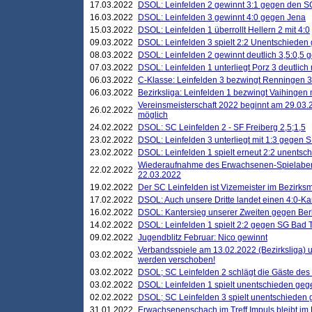
17.03.2022
DSOL: Leinfelden 2 gewinnt 3:1 gegen den 
16.03.2022
DSOL: Leinfelden 3 gewinnt 4:0 gegen Jena
15.03.2022
DSOL: Leinfelden 1 überrollt Hellern 2 mit 4:0
09.03.2022
DSOL: Leinfelden 3 spielt 2:2 Unentschieden
08.03.2022
DSOL: Leinfelden 2 gewinnt deutlich 3,5:0,5
07.03.2022
DSOL: Leinfelden 1 unterliegt Porz 3 deutlich 
06.03.2022
C-Klasse: Leinfelden 3 bezwingt Renningen 3 
06.03.2022
Bezirksliga: Leinfelden 1 bezwingt Vaihingen m
Vereinsmeisterschaft 2022 beginnt am 29.03.2
26.02.2022
möglich
24.02.2022
DSOL: SC Leinfelden 2 - SF Freiberg 2,5;1,5
23.02.2022
DSOL: Leinfelden 3 unterliegt mit 1:3 gegen S
23.02.2022
DSOL: Leinfelden 1 spielt erneut 2:2 unentsc
Wiederaufnahme des Erwachsenen-Spielabend
22.02.2022
22.03.2022
19.02.2022
Der SC Leinfelden ist Vizemeister im Bezirksm
17.02.2022
DSOL: Auch unsere Dritte landet einen 4:0-Ka
16.02.2022
DSOL: Kantersieg unserer Zweiten gegen Ber
14.02.2022
DSOL: Leinfelden 1 spielt 2:2 gegen SG Bad 
09.02.2022
Jugendblitz Februar: Nico gewinnt
Verbandsspiele am 13.02.2022 (Bezirksliga) 
03.02.2022
werden verschoben!
03.02.2022
DSOL; SC Leinfelden 2 schlägt die Gäste des
03.02.2022
DSOL: Leinfelden 1 spielt unentschieden gege
02.02.2022
DSOL; SC Leinfelden 3 spielt unentschieden
31.01.2022
Erwachsenenschach im Treff Impuls bleibt im