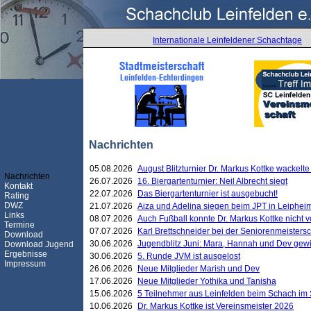
Internationale Leinfeldener Schachtage
Nachrichten
05.08.2026
August Blitzturnier Dr. Markus Kottke wackel
Nachrichten
26.07.2026
16. Biergartenturnier: Neil Albrecht siegt
Kontakt
22.07.2026
Das Biergartenturnier ist ausgebucht!
Rating
DWZ
21.07.2026
Aiza und Adelina siegen beim JPT in Leiphei
Links
08.07.2026
Auch Fußball konnte Dr. Markus Kottke nicht
Termine
07.07.2026
Karl Brettschneider bei der Seniorenmeister
Download
30.06.2026
Jugendblitz Juni: Mara, Hannah und Dev gew
Download Jugend
Ergebnisse
30.06.2026
5. Runde JVM ist ausgelost
Impressum
26.06.2026
Neue Mitglieder Marish und Dev
17.06.2026
Neue Mitglieder Yothika und Tanisha
15.06.2026
5 Teilnehmer aus Leinfelden beim Schach im 
10.06.2026
Dr. Markus Kottke ist Vereinsmeister 2026