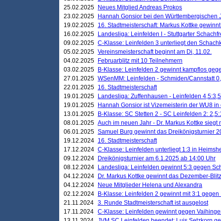
25.02.2025
Neues Mitglied Andreas Prokos
23.02.2025
Hannah Gonsior bei den Württembergischen 
19.02.2025
16. Stadtmeisterschaft: Markus Kottke gewinnt 
16.02.2025
Landesliga: Leinfelden I - Stuttgarter Schachfr
09.02.2025
C-Klasse: Leinfelden 3 unterliegt den Schach
05.02.2025
Vereinsmeisterschaft beginnt am Di, 11.02.
04.02.2025
Februarblitz mit 10 Teilnehmern
03.02.2025
B-Klasse: Leinfelden 2 gewinnt kampflos ge
27.01.2025
WSenMM: Leinfelden - Schmiden/Cannstatt 0,
22.01.2025
16. Stadtmeisterschaft
19.01.2025
Landesliga: Zuffenhausen - Leinfelden 4,5:3,5
19.01.2025
Hannah Gonsior ist Vizemeisterin der WU8 i
13.01.2025
B-Klasse: SC Stetten 2 - SC Leinfelden 2: 2,5:
08.01.2025
Auch im neuen Jahr - Dr. Markus Kottke siegt 
06.01.2025
Samuel Burg gewinnt das Dreikönigsturnier 
19.12.2024
16. Stadtmeisterschaft
17.12.2024
C-Klasse: Leinfelden unterliegt 1:3 in Heimsh
09.12.2024
Dreikönigsturnier am 6.1.2025 ab 14:00 Uhr
08.12.2024
Landesliga: Leinfelden gewinnt 5:3 gegen Sc
04.12.2024
Dr. Markus Kottke gewinnt das Dezember-Blitz
04.12.2024
Neue Mitglieder Helena und Alexandra
02.12.2024
B-Klasse: Leinfelden 2 gewinnt mit 3:1 gegen
21.11.2024
3. Runde Stadtmeisterschaft ist ausgelost
17.11.2024
C-Klasse: Leinfelden gewinnt gegen Vaihinge
13.11.2024
JVM SC Leinfelden beendet: Luis Setzkorn ge