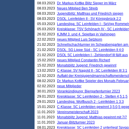
08.03.2023
Dr. Markus Kottke Blitz Sieger im März
08.03.2023
Neues Mitglied Ben Streib
08.03.2023
Jugendblitz: Matthias und Friedrich siegen
08.03.2023
DSOL: Leinfelden II - SV Königsbrück 2:2
05.03.2023
Landesliga: SC Leinfelden I - SpVgg Rommels
05.03.2023
Kreisklasse: TSV Schönach IV - SC Leinfelden 
26.02.2023
KJMM 3. und 4. Spieltag in Vaihingen
22.02.2023
neues Mitglied Luis Setzkorn
21.02.2023
Schnellschachturnier im Schwabengarten am
21.02.2023
DSOL: SG Lippe Süd - SC Leinfelden II 4:0
21.02.2023
DSOL SC Leinfelden I - Zehlendorf III fällt aus
15.02.2023
neues Mitglied Constantin Richert
15.02.2023
Monatsblitz Jugend: Friedrich gewinnt
13.02.2023
C-Klasse: SV Nagold II - SC Leinfelden III 3:1
12.02.2023
Auftakt der Kreisjugendmannschaftsmeistersc
08.02.2023
Dr. Markus Kottke Spieler des Monats Februar
02.02.2023
neue Mitglieder
30.01.2023
Vorankündigung: Biergartenturnier 2023
29.01.2023
Kreisklasse: SC Leinfelden 2 - Stetten 4,5:1,5
29.01.2023
Landesliga: Wolfbusch 2 - Leinfelden 1 3:3
15.01.2023
C-Klasse: SC Leinfelden gewinnt 3,5:0,5 geg
11.01.2023
Vereinsmeisterschaft 2023
11.01.2023
Monatsblitz Jugend: Matthias gewinnt mit 7/7
11.01.2023
Januar-Blitzturnier 2023
08.01.2023
Kreisklasse: SC Leinfelden 2 unterliegt Spvg