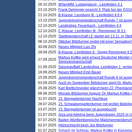
26.10.2025
WSenMM: Ludwigsburg - Leinfelden 3:1
23.10.2025
Frank Gehringer erreicht 3. Platz bei der DS
21.10.2025
B-Klasse: Leonberg III - Leinfelden II 0:4
13.10.2025
Jugendvereinsmeisterschaft Runde 7 ist ausg
12.10.2025
Landesliga: Feuerbach - Leinfelden 4:4
12.10.2025
C-Klasse: Leinfelden III - Renningen III 3:1
12.10.2025
Stadtmeisterschaft LE startet am 13.11. in Stet
08.10.2025
Oktober Blitzturnier endet mit einer Sensation!
30.09.2025
Neues Mitglied Luis Zhi
28.09.2025
B-Klasse: Leinfelden II - Spvgg Renningen II 2
Markus Kottke wird erneut Deutscher Meister 
27.09.2025
Seniorenmannschaft
21.09.2025
Saisonauftakt Landesliga: Leinfelden 1. verlier
16.09.2025
Neues Mitglied Emil Bauer
15.09.2025
Jugendvereinsmeisterschaft Runde 6 ist ausg
03.09.2025
Auch im September Blitzturnier siegt Dr. Mark
25.08.2025
Karl Brettschneider glänzt beim 22. Pheinlan
06.08.2025
Monats-Blitzturnier August: Dr. Markus Kottke
31.07.2025
15. Biergartenturnier Nachlese
28.07.2025
15. Schwabengartenturnier mit großer Beteili
23.07.2025
15. Biergartenturnier ist ausgebucht!
21.07.2025
Aiza und Adelina beim Jugendopen 2025 in 
07.07.2025
Baden-Württembergische Mädchenmeistersch
02.07.2025
Hitzeschlacht beim Juli Blitzturnier
01.07.2025
Schach im Schloss: Markus Kottke in Künzels