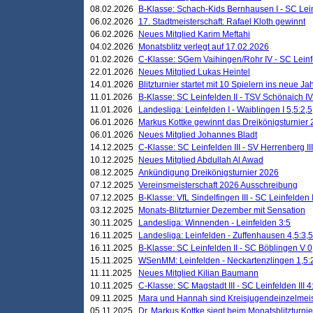
08.02.2026
B-Klasse: Schach-Kids Bernhausen I - SC Leinf
06.02.2026
17. Stadtmeisterschaft: Rafael Kloth gewinnt
06.02.2026
Neues Mitglied Karim Meftahi
04.02.2026
Monatsblitz verlegt auf 17.02.2026
01.02.2026
C-Klasse: SGem Vaihingen/Rohr IV - SC Leinfel
22.01.2026
Neues Mitglied Lukas Heintel
14.01.2026
Blitzturnier startet mit 10 Spielern ins neue J
11.01.2026
B-Klasse: SC Leinfelden II - TSV Schönaich IV
11.01.2026
Landesliga: Leinfelden I - Waiblingen I 5,5:2,5
06.01.2026
Markus Kottke gewinnt das Dreikönigsturnier
06.01.2026
Neues Mitglied Johannes Bladt
14.12.2025
C-Klasse: SC Leinfelden III - SV Herrenberg III
10.12.2025
Neues Mitglied Abdullah Al Awad
08.12.2025
Ankündigung Dreikönigsturnier 2026
07.12.2025
Vereinsmeisterschaft 2026 Ausschreibung
07.12.2025
B-Klasse: VfL Sindelfingen III - SC Leinfelden I
03.12.2025
Monats-Blitzturnier Dezember mit Sensation
30.11.2025
Landesliga: Winnenden - Leinfelden 3:5
16.11.2025
Landesliga: Leinfelden - Zuffenhausen 4,5:3,5
16.11.2025
B-Klasse: SC Leinfelden II - SC Böblingen V 0
15.11.2025
WSenMM: Leinfelden - Neckartenzlingen 1,5:
11.11.2025
Neues Mitglied Kilian Baumann
10.11.2025
C-Klasse: SC Magstadt III - SC Leinfelden III 4
09.11.2025
Mara und Hannah sind Kreisjugendeinzelmei
05.11.2025
Dr. Markus Kottke siegt beim Monatsblitzturn