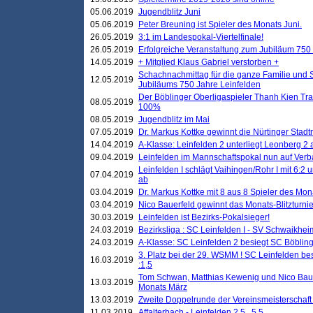
05.06.2019
Jugendblitz Juni
05.06.2019
Peter Breuning ist Spieler des Monats Juni.
26.05.2019
3:1 im Landespokal-Viertelfinale!
26.05.2019
Erfolgreiche Veranstaltung zum Jubiläum 750
14.05.2019
+ Mitglied Klaus Gabriel verstorben +
Schachnachmittag für die ganze Familie und 
12.05.2019
Jubiläums 750 Jahre Leinfelden
Der Böblinger Oberligaspieler Thanh Kien Tran
08.05.2019
100%
08.05.2019
Jugendblitz im Mai
07.05.2019
Dr. Markus Kottke gewinnt die Nürtinger Stadt
14.04.2019
A-Klasse: Leinfelden 2 unterliegt Leonberg 2 a
09.04.2019
Leinfelden im Mannschaftspokal nun auf Ver
Leinfelden I schlägt Vaihingen/Rohr I mit 6:2 
07.04.2019
ab
03.04.2019
Dr. Markus Kottke mit 8 aus 8 Spieler des Mona
03.04.2019
Nico Bauerfeld gewinnt das Monats-Blitzturnier
30.03.2019
Leinfelden ist Bezirks-Pokalsieger!
24.03.2019
Bezirksliga : SC Leinfelden I - SV Schwaikheim
24.03.2019
A-Klasse: SC Leinfelden 2 besiegt SC Böbling
3. Platz bei der 29. WSMM ! SC Leinfelden b
16.03.2019
:1,5
Tom Schwan, Matthias Kewenig und Nico Baue
13.03.2019
Monats März
13.03.2019
Zweite Doppelrunde der Vereinsmeisterschaft i
11.03.2019
Affalterbach - Leinfelden 2,5 . 5,5