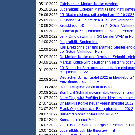
05.10.2022
Oktoberblitz: Markus Kottke gewinnt
05.10.2022
Jugendblitz Oktober: Matthias und Matti gewi
29.09.2022
15. Stadtmeisterschaft beginnt am 11.10.2022
25.09.2022
C-Klasse: SC Leinfelden 3 - SGem Vaihingen 
18.09.2022
Kreisklasse: SC Leinfelden 2 - SGem Vaihinge
18.09.2022
Landesliga: SC Leinfelden 1 - SC Feuerbach 
16.09.2022
Jerry Ding gewinnt mit 3/3 bei der WAM in 
14.09.2022
Jugendblitz September
Karl Brettschneider und Manfred Streiter erfo
12.09.2022
der SGem Vaihingen-Rohr
07.09.2022
Dr. Markus Kottke und Bernhard Schmid - glei
04.09.2022
Markus Kottke wird deutscher Meister mit de
30. Deutsche Seniorenmannschaftsmeistersch
01.09.2022
Magdeburg 2022
Deutscher Schachgipfel 2022 in Magdeburg /
22.08.2022
Einzelmeisterschaft 65+
11.08.2022
Neues Mitglied Maximilian Baier
03.08.2022
Bernhard Schmid gewinnt das August-Blitzturn
31.07.2022
Jerry Ding wird Zwölfter beim Neckarsteinac
27.07.2022
Dr. Markus Kottke neuer Vereinsmeister 2022
23.07.2022
Frank Ott gewinnt das Biergartenturnier 2022
20.07.2022
Bauerndiplom für Mara und Mukund
20.07.2022
Biergartenturnier 2022
16.07.2022
7. Off. Baden-Württembergische Senioren-Ein
13.07.2022
Jugendblitz Juli: Matthias gewinnt