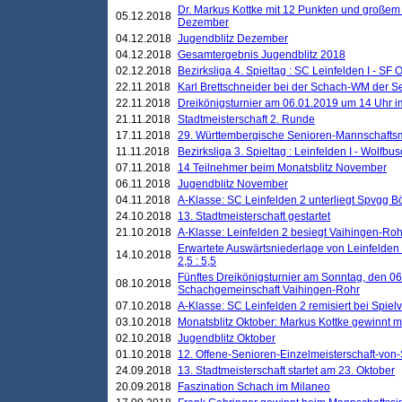
Dr. Markus Kottke mit 12 Punkten und großem
05.12.2018
Dezember
04.12.2018
Jugendblitz Dezember
04.12.2018
Gesamtergebnis Jugendblitz 2018
02.12.2018
Bezirksliga 4. Spieltag : SC Leinfelden I - SF O
22.11.2018
Karl Brettschneider bei der Schach-WM der S
22.11.2018
Dreikönigsturnier am 06.01.2019 um 14 Uhr im 
21.11.2018
Stadtmeisterschaft 2. Runde
17.11.2018
29. Württembergische Senioren-Mannschaftsm
11.11.2018
Bezirksliga 3. Spieltag : Leinfelden I - Wolfbusch
07.11.2018
14 Teilnehmer beim Monatsblitz November
06.11.2018
Jugendblitz November
04.11.2018
A-Klasse: SC Leinfelden 2 unterliegt Spvgg Bö
24.10.2018
13. Stadtmeisterschaft gestartet
21.10.2018
A-Klasse: Leinfelden 2 besiegt Vaihingen-Rohr 
Erwartete Auswärtsniederlage von Leinfelden 
14.10.2018
2,5 : 5,5
Fünftes Dreikönigsturnier am Sonntag, den 0
08.10.2018
Schachgemeinschaft Vaihingen-Rohr
07.10.2018
A-Klasse: SC Leinfelden 2 remisiert bei Spie
03.10.2018
Monatsblitz Oktober: Markus Kottke gewinnt mi
02.10.2018
Jugendblitz Oktober
01.10.2018
12. Offene-Senioren-Einzelmeisterschaft-von
24.09.2018
13. Stadtmeisterschaft startet am 23. Oktober
20.09.2018
Faszination Schach im Milaneo