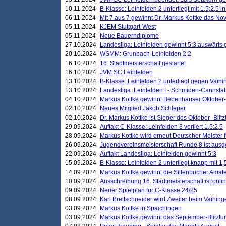
10.11.2024
B-Klasse: Leinfelden 2 unterliegt mit 1,5;2,5 
06.11.2024
Mit 7 aus 7 gewinnt Dr. Markus Kottke das Nov
05.11.2024
KJEM Stuttgart-West
05.11.2024
Neue Bauerndiplome
27.10.2024
Landesliga: Leinfelden gewinnt 5:3 auswärts
20.10.2024
WSMM: Grunbach-Leinfelden 2:2
16.10.2024
16. Stadtmeisterschaft gestartet
16.10.2024
JVM SC Leinfelden
13.10.2024
B-Klasse: Leinfelden 2 unterliegt gegen Vaihi
13.10.2024
Landesliga: Leinfelden I - Schmiden-Cannstatt 
04.10.2024
Markus Kottke gewinnt Bebenhäuser Oktober-B
02.10.2024
Neues Mitglied Jakob Schleper
02.10.2024
Dr. Markus Kottke ist Sieger des Oktober- Blitz
29.09.2024
Auftakt C-Klasse: Leinfelden 3 verliert 1,5:2,5
28.09.2024
Markus Kottke wird erneut Deutscher Meister 
26.09.2024
Jugendvereinsmeisterschaft Runde 8 ist ausg
22.09.2024
Auftakt Landesliga: Leinfelden gewinnt 5:3
15.09.2024
B-Klasse: Leinfelden 2 unterliegt knapp mit 1,
14.09.2024
Markus Kottke gewinnt die Sillenbucher Amate
10.09.2024
Ausschreibung 16. Stadtmeisterschaft ist onli
09.09.2024
Neuer Spielplan für C-Klasse 24/25
08.09.2024
Karl Brettschneider wird Zweiter beim Vaihing
03.09.2024
Markus Kottke in Spaichingen
03.09.2024
Markus Kottke gewinnt das September-Blitztur