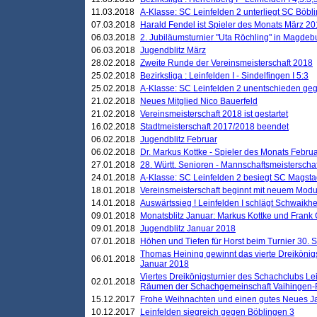
11.03.2018
A-Klasse: SC Leinfelden 2 unterliegt SC Böbli
07.03.2018
Harald Fendel ist Spieler des Monats März 2
06.03.2018
2. Jubiläumsturnier "Uta Röchling" in Magdebu
06.03.2018
Jugendblitz März
28.02.2018
Zweite Runde der Vereinsmeisterschaft 2018
25.02.2018
Bezirksliga : Leinfelden I - Sindelfingen I 5:3
25.02.2018
A-Klasse: SC Leinfelden 2 unentschieden geg
21.02.2018
Neues Mitglied Nico Bauerfeld
21.02.2018
Vereinsmeisterschaft 2018 ist gestartet
16.02.2018
Stadtmeisterschaft 2017/2018 beendet
06.02.2018
Jugendblitz Februar
06.02.2018
Dr. Markus Kottke - Spieler des Monats Febru
27.01.2018
28. Württ. Senioren - Mannschaftsmeisterscha
24.01.2018
A-Klasse: SC Leinfelden 2 besiegt SC Magstadt
18.01.2018
Vereinsmeisterschaft beginnt mit neuem Mod
14.01.2018
Auswärtssieg ! Leinfelden I schlägt Schwaikhei
09.01.2018
Monatsblitz Januar: Markus Kottke und Frank
09.01.2018
Jugendblitz Januar 2018
07.01.2018
Höhen und Tiefen für Horst beim Turnier 30. 
Thomas Heining gewinnt das vierte Dreikönigs
06.01.2018
Januar 2018
Viertes Dreikönigsturnier des Schachclubs Le
02.01.2018
Räumen der Schachgemeinschaft Vaihingen-
15.12.2017
Frohe Weihnachten und einen gutes Neues J
10.12.2017
Leinfelden siegreich gegen Böblingen 3