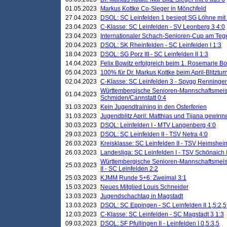
01.05.2023
Markus Kottke Co-Sieger in Mönchfeld
27.04.2023
DSOL: SC Leinfelden 1 besiegt SG Löhne mit 
23.04.2023
C-Klasse: SC Leinfelden - SV Leonberg 3 4:0
23.04.2023
Internationaler Schach-Senioren-Cup am Te
20.04.2023
DSOL: SK Rheinfelden - SC Leinfelden I 1:3
18.04.2023
DSOL: SG Porz III - SC Leinfelden II 1:3
14.04.2023
Felix Bowitz erfolgreich beim 1. Rosemarie B
05.04.2023
100% für Dr. Markus Kottke beim April-Blitztur
02.04.2023
C-Klasse: SC Leinfelden 3 - Spvgg Renningen
Württembergische Senioren-Mannschaftsmeist
01.04.2023
Schmiden/Cannstatt 0:4
31.03.2023
Kein Jugendtraining in den Osterferien
31.03.2023
Jugendblitz April: Matthias und Tijana gewinn
30.03.2023
DSOL: Leinfelden I - MTV Langenberg 4:0
29.03.2023
DSOL: SC Leinfelden II - TSV Netra 4:0
26.03.2023
Kreisklasse: SC Leinfelden II - TSV Heimsheim
26.03.2023
Landesliga: SC Leinfelden I - TSV Schönaich II
Württembergische Senioren-Mannschaftsmeiste
25.03.2023
II - SC Leinfelden 2:2
25.03.2023
KJMM Runde 5+6: Zweimal 3:1
15.03.2023
Neues Mitglied Louis Schneider
13.03.2023
Jugendschachtag in Magstadt
13.03.2023
DSOL: SC Eppingen - SC Leinfelden II 1,5:2,5
12.03.2023
C-Klasse: SC Leinfelden - SC Magstadt 3 1:3
09.03.2023
DSOL: SF Pfullingen II - Leinfelden I 0,5:3,5