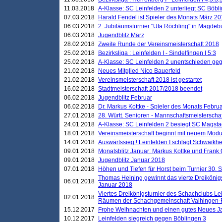
11.03.2018
A-Klasse: SC Leinfelden 2 unterliegt SC Böbli
07.03.2018
Harald Fendel ist Spieler des Monats März 2
06.03.2018
2. Jubiläumsturnier "Uta Röchling" in Magdebu
06.03.2018
Jugendblitz März
28.02.2018
Zweite Runde der Vereinsmeisterschaft 2018
25.02.2018
Bezirksliga : Leinfelden I - Sindelfingen I 5:3
25.02.2018
A-Klasse: SC Leinfelden 2 unentschieden geg
21.02.2018
Neues Mitglied Nico Bauerfeld
21.02.2018
Vereinsmeisterschaft 2018 ist gestartet
16.02.2018
Stadtmeisterschaft 2017/2018 beendet
06.02.2018
Jugendblitz Februar
06.02.2018
Dr. Markus Kottke - Spieler des Monats Febru
27.01.2018
28. Württ. Senioren - Mannschaftsmeisterscha
24.01.2018
A-Klasse: SC Leinfelden 2 besiegt SC Magstadt
18.01.2018
Vereinsmeisterschaft beginnt mit neuem Mod
14.01.2018
Auswärtssieg ! Leinfelden I schlägt Schwaikhei
09.01.2018
Monatsblitz Januar: Markus Kottke und Frank
09.01.2018
Jugendblitz Januar 2018
07.01.2018
Höhen und Tiefen für Horst beim Turnier 30. 
Thomas Heining gewinnt das vierte Dreikönigs
06.01.2018
Januar 2018
Viertes Dreikönigsturnier des Schachclubs Le
02.01.2018
Räumen der Schachgemeinschaft Vaihingen-
15.12.2017
Frohe Weihnachten und einen gutes Neues J
10.12.2017
Leinfelden siegreich gegen Böblingen 3