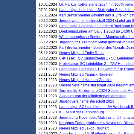
10.01.2024
Dr. Markus Kottke startet 2024 mit 100% beim 
07.01.2024
Landesliga: Leinfelden Stuttgarter Schachfreun
06.01.2024
Karl Brettschneider gewinnt das 8. Dreikönigs
29.12.2023
Jugendvereinsmeisterschaft 2024 startet am 0
17.12.2023
Landesliga: Leinfelden unterliegt Backnang kn
15.12.2023
Dreikönigsturnier am Sa, 6.1.2023 ab 14:00 U
09.12.2023
Württembergische Senioren-Mannschaftsmeiste
06.12.2023
Jugendblitz Dezember: Anton gewinnt vor Matt
06.12.2023
Karl Brettschneider - Spieler des Monats De
05.12.2023
Neues Mitglied Emile Renkl
03.12.2023
C-Klasse: TSV Simmozheim 1 - SC Leinfelden
03.12.2023
Kreisklasse: SC Leinfelden 2 – TSV Heimshei
26.11.2023
Landesliga: Leinfelden 1 gewinnt 5:3 in Ro
22.11.2023
Neues Mitglied Yannick Nägelein
22.11.2023
Neues Mitglied Hannah Gonsior
21.11.2023
Unsere Vereinsmeisterschaft 2024 beginnt am
21.11.2023
Termine für Blitzturniere 2024 Spieler des Mon
21.11.2023
Aktuelles von der Mitgliederversammlung
20.11.2023
Jugendvereinsmeisterschaft 2023
12.11.2023
Landesliga: SC Leinfelden I - SV Wolfbusch II 
10.11.2023
KJEM auf der Diepoldsburg
08.11.2023
Jugendblitz November: Matthias und Tijana 
08.11.2023
Knappes Endergebnis beim November Blitztur
07.11.2023
Neues Mitglied Jakob Rudhart
24.10.2023
Ausschreibung 15. Stadtmeisterschaft LE ist o