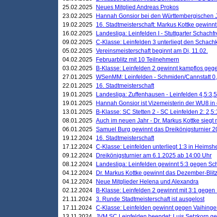
25.02.2025
Neues Mitglied Andreas Prokos
23.02.2025
Hannah Gonsior bei den Württembergischen 
19.02.2025
16. Stadtmeisterschaft: Markus Kottke gewinnt 
16.02.2025
Landesliga: Leinfelden I - Stuttgarter Schachfr
09.02.2025
C-Klasse: Leinfelden 3 unterliegt den Schach
05.02.2025
Vereinsmeisterschaft beginnt am Di, 11.02.
04.02.2025
Februarblitz mit 10 Teilnehmern
03.02.2025
B-Klasse: Leinfelden 2 gewinnt kampflos ge
27.01.2025
WSenMM: Leinfelden - Schmiden/Cannstatt 0,
22.01.2025
16. Stadtmeisterschaft
19.01.2025
Landesliga: Zuffenhausen - Leinfelden 4,5:3,5
19.01.2025
Hannah Gonsior ist Vizemeisterin der WU8 i
13.01.2025
B-Klasse: SC Stetten 2 - SC Leinfelden 2: 2,5:
08.01.2025
Auch im neuen Jahr - Dr. Markus Kottke siegt 
06.01.2025
Samuel Burg gewinnt das Dreikönigsturnier 
19.12.2024
16. Stadtmeisterschaft
17.12.2024
C-Klasse: Leinfelden unterliegt 1:3 in Heimsh
09.12.2024
Dreikönigsturnier am 6.1.2025 ab 14:00 Uhr
08.12.2024
Landesliga: Leinfelden gewinnt 5:3 gegen Sc
04.12.2024
Dr. Markus Kottke gewinnt das Dezember-Blitz
04.12.2024
Neue Mitglieder Helena und Alexandra
02.12.2024
B-Klasse: Leinfelden 2 gewinnt mit 3:1 gegen
21.11.2024
3. Runde Stadtmeisterschaft ist ausgelost
17.11.2024
C-Klasse: Leinfelden gewinnt gegen Vaihinge
13.11.2024
JVM SC Leinfelden beendet: Luis Setzkorn ge