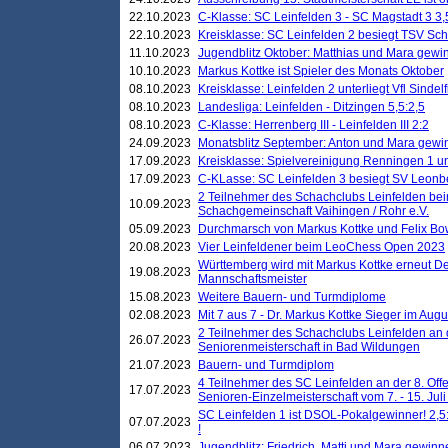
22.10.2023
C-Klasse: SC Leinfelden 3 - SC Magstadt 3 3,
22.10.2023
Kreisklasse: SC Leinfelden 2 besiegt TSV Schö
11.10.2023
Jugendblitz Oktober: Matthias und Mara gewi
10.10.2023
Markus Kottke ist Spieler des Monats Oktober
08.10.2023
Kreisklasse: Leinfelden 2 unterliegt Vfl Sindel
08.10.2023
Landesliga: Leinfelden - Ditzingen 5,5:2,5
08.10.2023
C-Klasse: Herrenberg III - Leinfelden III 2:2
24.09.2023
Monatsblitz September: Anton und Mara gew
17.09.2023
Kreisklasse: Spielvereinigung Renningen 1 unt
17.09.2023
C-KLasse: SC Leinfelden 3 besiegt SV Leonbe
2 Teilnehmer des Schachclubs Leinfelden bei
10.09.2023
Schachgemeinschaft Vaihingen / Rohr e.V.
05.09.2023
Durchmarsch von Markus Kottke und Felix Bow
20.08.2023
Vier Leinfeldener beim LeoChess Open 2023
Württemberg wird mit Markus Kottke erneut D
19.08.2023
Mannschaftsmeister
15.08.2023
Weitere Bauern- und Turmdiplome
02.08.2023
Mit 7 aus 7 - Dr. Markus Kottke Sieger im Augus
2 Teilnehmer des Schachclubs Leinfelden an 
26.07.2023
Seniorenmeisterschaft in Bad Wildungen
21.07.2023
Bauern- und Turmdiplom
4 Teilnehmer des SC Leinfelden an der 8. O
17.07.2023
Senioren-Einzelmeisterschaft vom 7. - 15. Jul
SC Leinfelden 1 ist DSOL-Pokalgewinner! 2,5:1
07.07.2023
!
06.07.2023
Jugendblitz: Friedrich, Matti und Mara gewinn