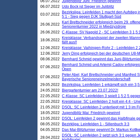
06.07.2022
Jugendblitz Juni: Friedrich gewinnt
06.07.2022
Udo Bock ist Sieger im Juliblitz
Bezirksliga: Leinfelden 1 macht den Aufstieg i
03.07.2022
5:1 - Sieg gegen DJK Stuttgart-Süd
Karl Brettschneider erfolgreich beim 29. off
26.06.2022
Seniorenturnier 2022 in Miedzyzdroje
26.06.2022
C-Klasse: SV Nagold 2 - SC Leinfelden 3 1,5:
Kreisklasse: Verbandsspiel der zweiten Manns
18.06.2022
fällt aus!!
12.06.2022
Kreisklasse: Vaihingen-Rohr 2 - Leinfelden 2 
12.06.2022
Jerry Ding erfolgreich bei der deutschen U8-M
08.06.2022
Bernhard Schmid gewinnt das Juni-Blitzturnie
Bernhard Schmid und Artemij Cadov erfolgreic
07.06.2022
Open
Peter Abel, Karl Brettschneider und Manfred St
07.06.2022
Bayerische Senioreneinzelmeisterschaft
29.05.2022
Bezirksliga: Leinfelden 1 erkämpft sich ein 3,
24.05.2022
Biergartenturnier am 23.07.2022!
22.05.2022
C-Klasse: SC Leinfelden 3 spielt 1,5:2,5 geg
22.05.2022
Kreisklasse: SC Leinfelden 2 holt ein 4:4 - 
21.05.2022
DSOL: SC Leinfelden 2 unterliegt mit 1:3 im F
18.05.2022
Jugendblitz Mai: Friedrich gewinnt
13.05.2022
DSOL: Leinfelden 2 gewinnt das Halbfinale geg
08.05.2022
Bezirkliga: Leinfelden 1 - Sillenbuch 3:3
04.05.2022
Das Mai-Blitzturnier gewinnt Dr. Markus Kottk
DSOL: SC Leinfelden 2 setzt sich 3:1 gegen J
28.04.2022
Halbfinale!