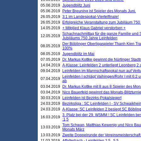
05.06.2019
Jugendblitz Juni
05.06.2019
Peter Breuning ist Spieler des Monats Juni.
26.05.2019
3:1 im Landespokal-Viertelfinale!
26.05.2019
Erfolgreiche Veranstaltung zum Jubiläum 750
14.05.2019
+ Mitglied Klaus Gabriel verstorben +
Schachnachmittag für die ganze Familie und 
12.05.2019
Jubiläums 750 Jahre Leinfelden
Der Böblinger Oberligaspieler Thanh Kien Tran
08.05.2019
100%
08.05.2019
Jugendblitz im Mai
07.05.2019
Dr. Markus Kottke gewinnt die Nürtinger Stadt
14.04.2019
A-Klasse: Leinfelden 2 unterliegt Leonberg 2 a
09.04.2019
Leinfelden im Mannschaftspokal nun auf Ver
Leinfelden I schlägt Vaihingen/Rohr I mit 6:2 
07.04.2019
ab
03.04.2019
Dr. Markus Kottke mit 8 aus 8 Spieler des Mona
03.04.2019
Nico Bauerfeld gewinnt das Monats-Blitzturnier
30.03.2019
Leinfelden ist Bezirks-Pokalsieger!
24.03.2019
Bezirksliga : SC Leinfelden I - SV Schwaikheim
24.03.2019
A-Klasse: SC Leinfelden 2 besiegt SC Böbling
3. Platz bei der 29. WSMM ! SC Leinfelden b
16.03.2019
:1,5
Tom Schwan, Matthias Kewenig und Nico Baue
13.03.2019
Monats März
13.03.2019
Zweite Doppelrunde der Vereinsmeisterschaft i
11.03.2019
Affalterbach - Leinfelden 2,5 . 5,5