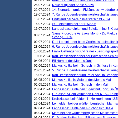
07.08.2024
Peter Breuning - Spieler des Monats August.
26.07.2024
Neue Mitglieder Adele & Aiza
21.07.2024
14. Biergartenturnier: FM Junesch wiederholt
19.07.2024
7. Runde Jugendvereinsmeisterschaft ist ausg
16.07.2024
Endstand der Vereinsmeisterschaft 2024
16.07.2024
SC Leinfelden bei der BWSSM
16.07.2024
Landesligaspielplan und Spieltermine B-Kla
Same Procedure As Every Month - Dr. Markus 
03.07.2024
Scoring 100%
02.07.2024
Drei Leinfeldener beim Großmeistersimultan 
28.06.2024
6. Runde Jugendvereinsmeisterschaft ist ausg
18.06.2024
Frank Gehringer ist C-Trainer - Leistungssport
10.06.2024
Karl Brettschneider bei der Bayrischen Senio
04.06.2024
Blitzturnier des Monats Juni
02.06.2024
Markus Kottke beim Schach im Schloss in Kü
20.05.2024
5. Runde Jugendvereinsmeisterschaft ist ausg
15.05.2024
Karl Brettschneider und Peter Abel in Bregenz
08.05.2024
Markus Kottke ist Spieler des Monats Mai
01.05.2024
Markus Kottke beim Schach in den Mai
28.04.2024
Landesliga: Leinfelden 1 gewinnt 5,5:2,5 in Ö
21.04.2024
C-Klasse: SGem Vaihingen-Rohr 6 - SC Leinfe
21.04.2024
Kreisklasse: Leinfelden II - Holzgerlingen I 2,5
13.04.2024
Leinfelden bei der württembergischen Mannsc
07.04.2024
Landesliga: Leinfelden I - Schönaich III 4:4
06.04.2024
Mara bei den württembergischen Meisterscha
03.04.2024
Dr. Markus Kottke April-Blitzschach-Sieger mit