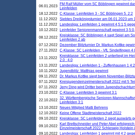
FM Ralf Müller vom SC Böblingen gewinnt das 
06.01.2023
Leinfelden
18.12.2022
C-Klasse: Leinfelden 3 - SC Böblingen 5. 2:2
11.12.2022
Siebtes Dreikönigsturnier am 06.01.2023 um 1
11.12.2022
Landesliga: Leinfelden 1 gewinnt 4,5:1,5 ge
10.12.2022
Leinfelder Seniorenmannschaft gewinnt 3,5:
Kreisklasse: SC Böblingen 4 sagt Spiel am S
08.12.2022
Leinfelden 2 ab
07.12.2022
Dezember Blitzturnier Dr. Markus Kottke gewin
27.11.2022
C-Klasse: SC Leinfelden - VfL Sindelfingen 4 
Kreisklasse: SC Leinfelden 2 unterliegt im H
13.11.2022
2.0 : 4.0
13.11.2022
Landesliga: Leinfelden 1 - Zuffenhausen 1 4:2
10.11.2022
Jugendblitz: Matthias gewinnt
09.11.2022
Dr. Markus Kottke siegt beim November-Blitztu
07.11.2022
Kreisjugendeinzelmeisterschaft 2022 mit 5 T
07.11.2022
Jerry Ding wird Dritter beim Jugendschachturn
23.10.2022
C-Klasse: Leinfelden 3 gewinnt 3:1
32. Württembergische Senioren-Mannschaftsm
22.10.2022
Leinfelden 3:1
13.10.2022
Neues Mitglied Matti Behrens
12.10.2022
Keine Offene Stadtmeisterschaft 2022
09.10.2022
Kreisklasse: SC Leinfelden 2 siegt auswärts g
Karl Brettschneider und Peter Abel erfolgreic
09.10.2022
Einzelmeisterschaft 2022 Schleswig Holstein 
09.10.2022
Landesliga: Leinfelden 1 gewinnt mit 4:2 geg