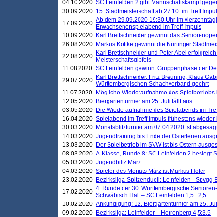
04.10.2020
SC Leinfelden 2 gibt Mannschaftskampf gege
30.09.2020
15. Stadtmeisterschaft ab 27.10. im Treff Impu
Ab dem 29.09.2020 19:30 Uhr im vierzehntäg
17.09.2020
Erwachsenenspielabend im Treff Impuls
10.09.2020
Karl Brettschneider gewinnt das Seniorenopen
26.08.2020
Markus Kottke gewinnt die Nürtinger Stadtmei
Karl Brettschneider und Peter Abel erfolgreic
22.08.2020
Meisterschaftsgipfels
11.08.2020
SC Leinfelden gewinnt Gruppenphase der De
Karl Brettschneider, Fritz Breuning, Klaus Gab
29.07.2020
Württembergischen Schachverband geehrt
11.07.2020
Mögliche Wiederaufnahme des Spielbetriebs
12.05.2020
Biergartenturnier am 25. Juli fällt aus
03.05.2020
Die Wiederaufnahme des Spielabends im Treff
16.04.2020
Spielabend im Treff Impuls frühestens wieder
30.03.2020
Monatsblitzturnier am 07.04.2020 ist abgesag
14.03.2020
Jugendtraining bis Ende der Osterferien ausg
13.03.2020
Der Spielbetrieb im SVW ist bis Ostern ausges
08.03.2020
A-Klasse, Runde 8: SC Leinfelden 2 besiegt 
05.03.2020
Jugendbiltz März
04.03.2020
Spieler des Monats März ist Markus Hofer
23.02.2020
Bezirksliga-Spitzenduell: Leinfelden - Spvgg 
4. Runde der 30. Württembergische Senioren
17.02.2020
Schwäbisch Hall – SC Leinfelden 1,5 : 2,5
10.02.2020
Ankündigung: 12. Biergartenturnier am 25. Juli
09.02.2020
Bezirksliga: Leinfelden - Herrenberg 4,5:3,5