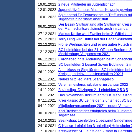
19.01.2022
2 neue Mitglieder im Jugendschach
12.01.2022
Jugendblitz Januar: Matthias Kewenig gewinn
Spielabend für Erwachsene im Treff Impuls ru
10.01.2022
Jugendtraining findet aber statt
Der Bezirk Stuttgart und alle Stuttgarter Krei
06.01.2022
der Mannschaftswettkämpfe auch im Januar
27.12.2021
Markus Kottke wird Zweiter beim 2. Wittelsb
25.12.2021
Jerry Ding wird Dritter bei der Baden-Württem
22.12.2021
Frohe Weihnachten und einen guten Rutsch i
SC Leinfelden bei der 21. Offenen Senioren S
12.12.2021
Mecklenburg-Vorpommern 2021
06.12.2021
Coronabedingte Änderungen beim Schachclub 
28.11.2021
SC Leinfelden 2 besiegt Spvgg Böblingen 2 mi
Altersklassen-Sieg für den SC Leinfelden bei
26.11.2021
Kreisjugendeinzelmeisterschaften 2021!
26.11.2021
Neues Mitglied Mara Scannapieco
26.11.2021
Vereinsmeisterschaft startet im Januar 2022
14.11.2021
Bezirksliga: Ditzingen 2 - Leinfelden 2,5:3,5
10.11.2021
Das November-Blitzturnier mit Dr. Markus Kott
07.11.2021
Kreisklasse: SC Leinfelden 2 unterliegt SC B
04.11.2021
Mitgliederversammlung 2021 - neuer Vorstan
Karl Brettschneider erfolgreich beim 9. Inte
30.10.2021
Tegernsee
24.10.2021
Bezirksliga: Leinfelden 1 bezwingt Sindelfinge
24.10.2021
C-Klasse: Leinfelden 3 unterliegt Heimsheim 2
17.10.2021
Kreisklasse: SC Leinfelden 2 siegt in Herrenbe