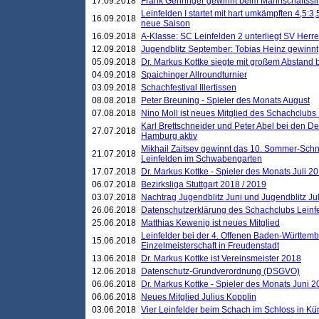
17.09.2018
Frank Gehringer gewinnt beim Mannschaftssi
Leinfelden I startet mit hart umkämpften 4,5:
16.09.2018
neue Saison
16.09.2018
A-Klasse: SC Leinfelden 2 unterliegt SV Herre
12.09.2018
Jugendblitz September: Tobias Heinz gewinnt
05.09.2018
Dr. Markus Kottke siegte mit großem Abstand 
04.09.2018
Spaichinger Allroundturnier
03.09.2018
Schachfestival Illertissen
08.08.2018
Peter Breuning - Spieler des Monats August
07.08.2018
Nino Moll ist neues Mitglied des Schachclubs
Karl Brettschneider und Peter Abel bei den D
27.07.2018
Hamburg aktiv
Mikhail Zaitsev gewinnt das 10. Sommer-Schn
21.07.2018
Leinfelden im Schwabengarten
17.07.2018
Dr. Markus Kottke - Spieler des Monats Juli 2
06.07.2018
Bezirksliga Stuttgart 2018 / 2019
03.07.2018
Nachtrag Jugendblitz Juni und Jugendblitz Jul
26.06.2018
Datenschutzerklärung des Schachclubs Lein
25.06.2018
Matthias Kewenig ist neues Mitglied
Leinfelder bei der 4. Offenen Baden-Württem
15.06.2018
Einzelmeisterschaft in Freudenstadt
13.06.2018
Dr. Markus Kottke ist Vereinsmeister 2018
12.06.2018
Datenschutz-Grundverordnung (DSGVO)
06.06.2018
Dr. Markus Kottke - Spieler des Monats Juni 
06.06.2018
Neues Mitglied Julius Kopplin
03.06.2018
Vier Leinfelder beim Schach im Schloss in K