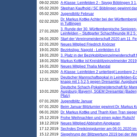
09.02.2020
A-Klasse: Leinfelden 2 - Spvgg Böblingen 3 1,
05.02.2020
Stephan Kaufhold / SC Böblingen gewinnt das 
05.02.2020
Jugendblitz Februar
Dr. Markus Kottke Achter bei der Württembergi
02.02.2020
in Tuttlingen
3. Runde der 30. Württembergische Senioren
27.01.2020
Leinfelden – Stuttgarter Schachfreunde III 2,5 
26.01.2020
Start der Vereinsmeisterschaft 2020 am 11. F
22.01.2020
Neues Mitglied Friedrich Knörzer
19.01.2020
Bezirksliga: Nagold - Leinfelden 4:4
18.01.2020
3. Platz in der Bezirksblitzeinzelmeisterschaft
18.01.2020
Markus Kottke ist Kreisblitzeinzelmeister 2019
16.01.2020
Neues Mitglied Thalia Mandal
12.01.2020
A-Klasse: Leinfelden 2 unterliegt Leonberg 2 
Deutscher Mannschaftspokal in Leinfelden-Ech
12.01.2020
knapp mit 1,5:2,5 gegen Dreisamtal, Augsbur
Deutsche Schach-Pokalmeisterschaft für Mann
10.01.2020
Augsburg (Bayern), SGEM Dreisamtal (Baden
Pfalz)
07.01.2020
Jugendblitz Januar
07.01.2020
Beim Januar Blitzturnier gewinnt Dr. Markus 
06.01.2020
Dr. Markus Kottke und Thanh Kien Tran siegen
25.12.2019
Frohe Weihnachten und einen guten Rutsch!
18.12.2019
Neues Mitglied Abbirahm Aingkaran
17.12.2019
Sechstes Dreikönigsturnier am 06.01.2020 im T
15.12.2019
Siegehrung der Blitzwertung 2019 bei der Wei