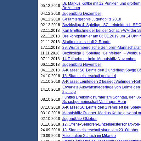
Dr. Markus Kottke mit 12 Punkten und großem
05.12.2018
Dezember
04.12.2018
Jugendblitz Dezember
04.12.2018
Gesamtergebnis Jugendblitz 2018
02.12.2018
Bezirksliga 4. Spieltag : SC Leinfelden I - SF O
22.11.2018
Karl Brettschneider bei der Schach-WM der S
22.11.2018
Dreikönigsturnier am 06.01.2019 um 14 Uhr im 
21.11.2018
Stadtmeisterschaft 2. Runde
17.11.2018
29. Württembergische Senioren-Mannschaftsm
11.11.2018
Bezirksliga 3. Spieltag : Leinfelden I - Wolfbusch
07.11.2018
14 Teilnehmer beim Monatsblitz November
06.11.2018
Jugendblitz November
04.11.2018
A-Klasse: SC Leinfelden 2 unterliegt Spvgg Bö
24.10.2018
13. Stadtmeisterschaft gestartet
21.10.2018
A-Klasse: Leinfelden 2 besiegt Vaihingen-Rohr 
Erwartete Auswärtsniederlage von Leinfelden 
14.10.2018
2,5 : 5,5
Fünftes Dreikönigsturnier am Sonntag, den 0
08.10.2018
Schachgemeinschaft Vaihingen-Rohr
07.10.2018
A-Klasse: SC Leinfelden 2 remisiert bei Spie
03.10.2018
Monatsblitz Oktober: Markus Kottke gewinnt mi
02.10.2018
Jugendblitz Oktober
01.10.2018
12. Offene-Senioren-Einzelmeisterschaft-von
24.09.2018
13. Stadtmeisterschaft startet am 23. Oktober
20.09.2018
Faszination Schach im Milaneo