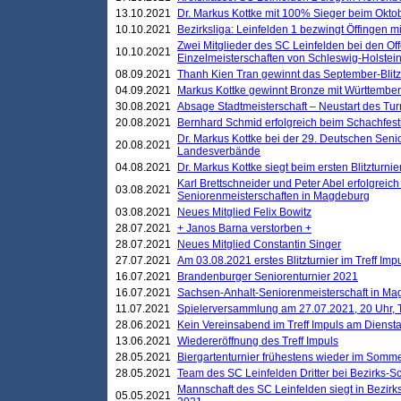
13.10.2021
Dr. Markus Kottke mit 100% Sieger beim Oktobe
10.10.2021
Bezirksliga: Leinfelden 1 bezwingt Öffingen mi
Zwei Mitglieder des SC Leinfelden bei den Of
10.10.2021
Einzelmeisterschaften von Schleswig-Holstei
08.09.2021
Thanh Kien Tran gewinnt das September-Blitz
04.09.2021
Markus Kottke gewinnt Bronze mit Württemberg
30.08.2021
Absage Stadtmeisterschaft – Neustart des Tur
20.08.2021
Bernhard Schmid erfolgreich beim Schachfesti
Dr. Markus Kottke bei der 29. Deutschen Sen
20.08.2021
Landesverbände
04.08.2021
Dr. Markus Kottke siegt beim ersten Blitzturn
Karl Brettschneider und Peter Abel erfolgreic
03.08.2021
Seniorenmeisterschaften in Magdeburg
03.08.2021
Neues Mitglied Felix Bowitz
28.07.2021
+ Janos Barna verstorben +
28.07.2021
Neues Mitglied Constantin Singer
27.07.2021
Am 03.08.2021 erstes Blitzturnier im Treff Im
16.07.2021
Brandenburger Seniorenturnier 2021
16.07.2021
Sachsen-Anhalt-Seniorenmeisterschaft in M
11.07.2021
Spielerversammlung am 27.07.2021, 20 Uhr, T
28.06.2021
Kein Vereinsabend im Treff Impuls am Dienst
13.06.2021
Wiedereröffnung des Treff Impuls
28.05.2021
Biergartenturnier frühestens wieder im Somm
28.05.2021
Team des SC Leinfelden Dritter bei Bezirks-S
Mannschaft des SC Leinfelden siegt in Bezirks
05.05.2021