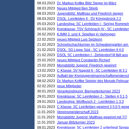
08.03.2023
Dr. Markus Kottke Blitz Sieger im März
08.03.2023
Neues Mitglied Ben Streib
08.03.2023
Jugendblitz: Matthias und Friedrich siegen
08.03.2023
DSOL: Leinfelden II - SV Königsbrück 2:2
05.03.2023
Landesliga: SC Leinfelden I - SpVgg Rommels
05.03.2023
Kreisklasse: TSV Schönach IV - SC Leinfelden 
26.02.2023
KJMM 3. und 4. Spieltag in Vaihingen
22.02.2023
neues Mitglied Luis Setzkorn
21.02.2023
Schnellschachturnier im Schwabengarten am
21.02.2023
DSOL: SG Lippe Süd - SC Leinfelden II 4:0
21.02.2023
DSOL SC Leinfelden I - Zehlendorf III fällt aus
15.02.2023
neues Mitglied Constantin Richert
15.02.2023
Monatsblitz Jugend: Friedrich gewinnt
13.02.2023
C-Klasse: SV Nagold II - SC Leinfelden III 3:1
12.02.2023
Auftakt der Kreisjugendmannschaftsmeistersc
08.02.2023
Dr. Markus Kottke Spieler des Monats Februar
02.02.2023
neue Mitglieder
30.01.2023
Vorankündigung: Biergartenturnier 2023
29.01.2023
Kreisklasse: SC Leinfelden 2 - Stetten 4,5:1,5
29.01.2023
Landesliga: Wolfbusch 2 - Leinfelden 1 3:3
15.01.2023
C-Klasse: SC Leinfelden gewinnt 3,5:0,5 geg
11.01.2023
Vereinsmeisterschaft 2023
11.01.2023
Monatsblitz Jugend: Matthias gewinnt mit 7/7
11.01.2023
Januar-Blitzturnier 2023
08.01.2023
Kreisklasse: SC Leinfelden 2 unterliegt Spvg