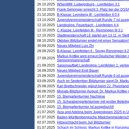
26.10.2025
WSenMM: Ludwigsburg - Leinfelden 3:1
23.10.2025
Frank Gehringer erreicht 3. Platz bei der DS
21.10.2025
B-Klasse: Leonberg III - Leinfelden II 0:4
13.10.2025
Jugendvereinsmeisterschaft Runde 7 ist ausg
12.10.2025
Landesliga: Feuerbach - Leinfelden 4:4
12.10.2025
C-Klasse: Leinfelden III - Renningen III 3:1
12.10.2025
Stadtmeisterschaft LE startet am 13.11. in Stet
08.10.2025
Oktober Blitzturnier endet mit einer Sensation!
30.09.2025
Neues Mitglied Luis Zhi
28.09.2025
B-Klasse: Leinfelden II - Spvgg Renningen II 2
Markus Kottke wird erneut Deutscher Meister 
27.09.2025
Seniorenmannschaft
21.09.2025
Saisonauftakt Landesliga: Leinfelden 1. verlier
16.09.2025
Neues Mitglied Emil Bauer
15.09.2025
Jugendvereinsmeisterschaft Runde 6 ist ausg
03.09.2025
Auch im September Blitzturnier siegt Dr. Mark
25.08.2025
Karl Brettschneider glänzt beim 22. Pheinlan
06.08.2025
Monats-Blitzturnier August: Dr. Markus Kottke
31.07.2025
15. Biergartenturnier Nachlese
28.07.2025
15. Schwabengartenturnier mit großer Beteili
23.07.2025
15. Biergartenturnier ist ausgebucht!
21.07.2025
Aiza und Adelina beim Jugendopen 2025 in 
07.07.2025
Baden-Württembergische Mädchenmeistersch
02.07.2025
Hitzeschlacht beim Juli Blitzturnier
01.07.2025
Schach im Schloss: Markus Kottke in Künzels