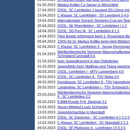
01.05.2023
Markus Kottke Co-Sieger in Mönchfeld
27.04.2023
DSOL: SC Leinfelden 1 besiegt SG Löhne mit 
23.04.2023
C-Klasse: SC Leinfelden - SV Leonberg 3 4:0
23.04.2023
Internationaler Schach-Senioren-Cup am Te
20.04.2023
DSOL: SK Rheinfelden - SC Leinfelden I 1:3
18.04.2023
DSOL: SG Porz III - SC Leinfelden II 1:3
14.04.2023
Felix Bowitz erfolgreich beim 1. Rosemarie B
05.04.2023
100% für Dr. Markus Kottke beim April-Blitztur
02.04.2023
C-Klasse: SC Leinfelden 3 - Spvgg Renningen
Württembergische Senioren-Mannschaftsmeist
01.04.2023
Schmiden/Cannstatt 0:4
31.03.2023
Kein Jugendtraining in den Osterferien
31.03.2023
Jugendblitz April: Matthias und Tijana gewinn
30.03.2023
DSOL: Leinfelden I - MTV Langenberg 4:0
29.03.2023
DSOL: SC Leinfelden II - TSV Netra 4:0
26.03.2023
Kreisklasse: SC Leinfelden II - TSV Heimsheim
26.03.2023
Landesliga: SC Leinfelden I - TSV Schönaich II
Württembergische Senioren-Mannschaftsmeiste
25.03.2023
II - SC Leinfelden 2:2
25.03.2023
KJMM Runde 5+6: Zweimal 3:1
15.03.2023
Neues Mitglied Louis Schneider
13.03.2023
Jugendschachtag in Magstadt
13.03.2023
DSOL: SC Eppingen - SC Leinfelden II 1,5:2,5
12.03.2023
C-Klasse: SC Leinfelden - SC Magstadt 3 1:3
09.03.2023
DSOL: SF Pfullingen II - Leinfelden I 0,5:3,5