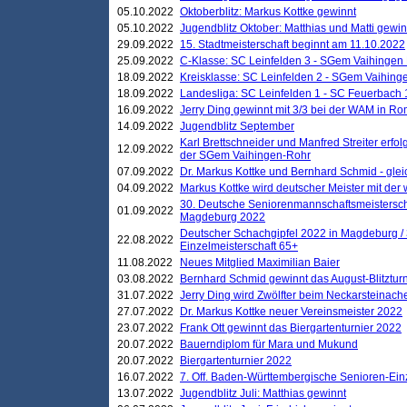
05.10.2022
Oktoberblitz: Markus Kottke gewinnt
05.10.2022
Jugendblitz Oktober: Matthias und Matti gewi
29.09.2022
15. Stadtmeisterschaft beginnt am 11.10.2022
25.09.2022
C-Klasse: SC Leinfelden 3 - SGem Vaihingen 
18.09.2022
Kreisklasse: SC Leinfelden 2 - SGem Vaihinge
18.09.2022
Landesliga: SC Leinfelden 1 - SC Feuerbach 
16.09.2022
Jerry Ding gewinnt mit 3/3 bei der WAM in 
14.09.2022
Jugendblitz September
Karl Brettschneider und Manfred Streiter erfo
12.09.2022
der SGem Vaihingen-Rohr
07.09.2022
Dr. Markus Kottke und Bernhard Schmid - glei
04.09.2022
Markus Kottke wird deutscher Meister mit de
30. Deutsche Seniorenmannschaftsmeistersch
01.09.2022
Magdeburg 2022
Deutscher Schachgipfel 2022 in Magdeburg /
22.08.2022
Einzelmeisterschaft 65+
11.08.2022
Neues Mitglied Maximilian Baier
03.08.2022
Bernhard Schmid gewinnt das August-Blitzturn
31.07.2022
Jerry Ding wird Zwölfter beim Neckarsteinac
27.07.2022
Dr. Markus Kottke neuer Vereinsmeister 2022
23.07.2022
Frank Ott gewinnt das Biergartenturnier 2022
20.07.2022
Bauerndiplom für Mara und Mukund
20.07.2022
Biergartenturnier 2022
16.07.2022
7. Off. Baden-Württembergische Senioren-Ein
13.07.2022
Jugendblitz Juli: Matthias gewinnt