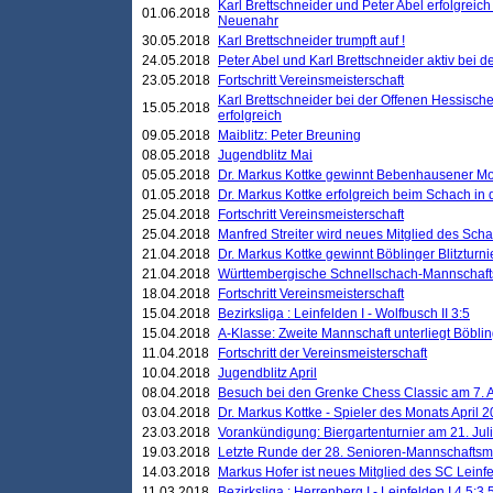
Karl Brettschneider und Peter Abel erfolgreic
01.06.2018
Neuenahr
30.05.2018
Karl Brettschneider trumpft auf !
24.05.2018
Peter Abel und Karl Brettschneider aktiv bei
23.05.2018
Fortschritt Vereinsmeisterschaft
Karl Brettschneider bei der Offenen Hessisch
15.05.2018
erfolgreich
09.05.2018
Maiblitz: Peter Breuning
08.05.2018
Jugendblitz Mai
05.05.2018
Dr. Markus Kottke gewinnt Bebenhausener Mo
01.05.2018
Dr. Markus Kottke erfolgreich beim Schach in
25.04.2018
Fortschritt Vereinsmeisterschaft
25.04.2018
Manfred Streiter wird neues Mitglied des Sch
21.04.2018
Dr. Markus Kottke gewinnt Böblinger Blitzturni
21.04.2018
Württembergische Schnellschach-Mannschafts
18.04.2018
Fortschritt Vereinsmeisterschaft
15.04.2018
Bezirksliga : Leinfelden I - Wolfbusch II 3:5
15.04.2018
A-Klasse: Zweite Mannschaft unterliegt Böblin
11.04.2018
Fortschritt der Vereinsmeisterschaft
10.04.2018
Jugendblitz April
08.04.2018
Besuch bei den Grenke Chess Classic am 7. A
03.04.2018
Dr. Markus Kottke - Spieler des Monats April 
23.03.2018
Vorankündigung: Biergartenturnier am 21. Jul
19.03.2018
Letzte Runde der 28. Senioren-Mannschaftsme
14.03.2018
Markus Hofer ist neues Mitglied des SC Leinf
11.03.2018
Bezirksliga : Herrenberg I - Leinfelden I 4,5:3,