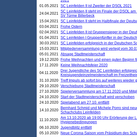
2021
01.05.2021
SC Leinfelden II ist Zweiter der DSOL 2021
SC Leinfelden II steht im Finale der DSOL am 
24.04.2021
SV Türme Billerbeck
15.04.2021
SC Leinfelden II steht im Halbfinale der Deu
03.04.2021
Frohe Ostern
02.04.2021
SC Leinfelden II ist Gruppensieger in der De
01.04.2021
SC Leinfelden I Gruppenfünfter in der Deuts
30.03.2021
SC Leinfelden erfolgreich in der Deutschen 
15.03.2021
Mitgliederversammlung wird verlegt vom 30.0
05.01.2021
Absage Stadtmeisterschaft
19.12.2020
Frohe Weihnachten und einen guten Beginn f
17.11.2020
Keine Weihnachtsfeier 2020
Drei Jugendliche des SC Leinfelden erfolgreic
04.11.2020
Kreisjugendeinzelmeisterschaft im Freizeithe
31.10.2020
Treff Impuls ab sofort bis auf weiteres wieder
29.10.2020
Verschiebung Stadtmeisterschaft
27.10.2020
Spielerversammlung am 17.11.2020 und Mitg
24.10.2020
Start der Stadtmeisterschaft wird verschoben
24.10.2020
Spielabend am 27.10. entfällt
Bernhard Schmid und Michele Porro sind neu
14.10.2020
Schachclubs Leinfelden
Am 13.10.2020 ab 19:00 Uhr Erörterung der L
11.10.2020
Hygienebedingungen
06.10.2020
Jugendblitz entfällt
05.10.2020
Neue Corona-Saison vom Präsidium des Sch