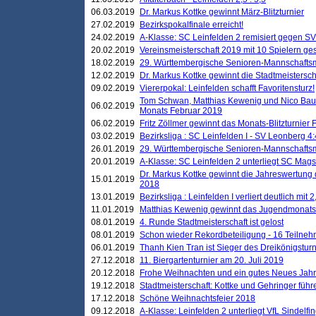
06.03.2019
Dr. Markus Kottke gewinnt März-Blitzturnier
27.02.2019
Bezirkspokalfinale erreicht!
24.02.2019
A-Klasse: SC Leinfelden 2 remisiert gegen SV
20.02.2019
Vereinsmeisterschaft 2019 mit 10 Spielern ges
18.02.2019
29. Württembergische Senioren-Mannschaftsm
12.02.2019
Dr. Markus Kottke gewinnt die Stadtmeistersc
09.02.2019
Viererpokal: Leinfelden schafft Favoritensturz!
Tom Schwan, Matthias Kewenig und Nico Baue
06.02.2019
Monats Februar 2019
06.02.2019
Fritz Zöllmer gewinnt das Monats-Blitzturnier 
03.02.2019
Bezirksliga : SC Leinfelden I - SV Leonberg 4:
26.01.2019
29. Württembergische Senioren-Mannschaftsm
20.01.2019
A-Klasse: SC Leinfelden 2 unterliegt SC Magst
Dr. Markus Kottke gewinnt die Jahreswertung d
15.01.2019
2018
13.01.2019
Bezirksliga : Leinfelden I verliert deutlich mit 
11.01.2019
Matthias Kewenig gewinnt das Jugendmonatsbl
08.01.2019
4. Runde Stadtmeisterschaft ist gelost
08.01.2019
Schon wieder Rekordbeteiligung - 16 Teilneh
06.01.2019
Thanh Kien Tran ist Sieger des Dreikönigstur
27.12.2018
11. Biergartenturnier am 20. Juli 2019
20.12.2018
Frohe Weihnachten und ein gutes Neues Jah
19.12.2018
Stadtmeisterschaft: Kottke und Gehringer führ
17.12.2018
Schöne Weihnachtsfeier 2018
09.12.2018
A-Klasse: Leinfelden 2 unterliegt VfL Sindelfin