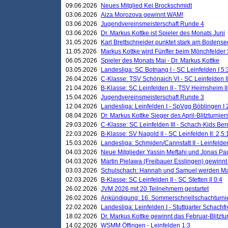
09.06.2026
Neues Mitglied Kei Brockschmidt
03.06.2026
Aiza Morozova gewinnt WAM!
03.06.2026
Jugendvereinsmeisterschaft Runde 4
03.06.2026
Dr. Markus Kottke ist Spieler des Monats Juni
31.05.2026
Karl Brettschneider punktet stark am Bodense
11.05.2026
Markus Kottke wird Fünfter beim Mönchfelder
06.05.2026
Spieler des Monats Mai - Dr. Markus Kottke
03.05.2026
Landesliga: SC Botnang I - SC Leinfelden I 5:
26.04.2026
C-Klasse: TSV Schönaich VI - SC Leinfelden II
21.04.2026
B-Klasse: SC Leinfelden II - TSV Heimsheim II
15.04.2026
Jugendvereinsmeisterschaft Runde 3
12.04.2026
Landesliga: Leinfelden I - SpVgg Böblingen I 
08.04.2026
Dr. Markus Kottke Sieger des April-Blitzturnier
29.03.2026
C-Klasse: SC Leinfelden III - Schach-Kids Ber
22.03.2026
B-Klasse: SV Nagold II - SC Leinfelden II: 2,5:
15.03.2026
Landesliga: Schmiden/Cannstatt II - Leinfelden
04.03.2026
Neue Mitglieder Yassin Meftahi und Jonas Pa
04.03.2026
Martin Pielawa (Freibauer Esslingen) gewinnt 
03.03.2026
Schulschach: Hannah und Samuel werden Ma
02.03.2026
B-Klasse: SC Leinfelden II - SC Stetten II 0:4
26.02.2026
JVM 2026 mit 20 Teilnehmern gestartet
26.02.2026
Ankündigung: 16. Sommerschnellschachturnie
22.02.2026
Landesliga: Leinfelden I - Stuttgarter Schachfr
18.02.2026
Dr. Markus Kottke gewinnt das Februar-Blitztu
14.02.2026
WSMM Öffingen - Leinfelden 1:3