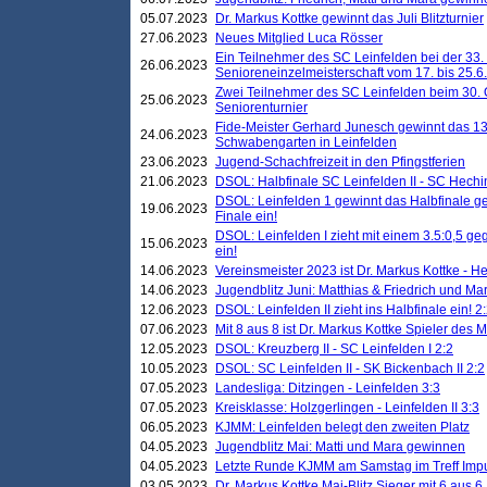
05.07.2023
Dr. Markus Kottke gewinnt das Juli Blitzturnier
27.06.2023
Neues Mitglied Luca Rösser
Ein Teilnehmer des SC Leinfelden bei der 33.
26.06.2023
Senioreneinzelmeisterschaft vom 17. bis 25.
Zwei Teilnehmer des SC Leinfelden beim 30.
25.06.2023
Seniorenturnier
Fide-Meister Gerhard Junesch gewinnt das 1
24.06.2023
Schwabengarten in Leinfelden
23.06.2023
Jugend-Schachfreizeit in den Pfingstferien
21.06.2023
DSOL: Halbfinale SC Leinfelden II - SC Hechi
DSOL: Leinfelden 1 gewinnt das Halbfinale geg
19.06.2023
Finale ein!
DSOL: Leinfelden I zieht mit einem 3.5:0,5 g
15.06.2023
ein!
14.06.2023
Vereinsmeister 2023 ist Dr. Markus Kottke - 
14.06.2023
Jugendblitz Juni: Matthias & Friedrich und M
12.06.2023
DSOL: Leinfelden II zieht ins Halbfinale ein! 2
07.06.2023
Mit 8 aus 8 ist Dr. Markus Kottke Spieler des 
12.05.2023
DSOL: Kreuzberg II - SC Leinfelden I 2:2
10.05.2023
DSOL: SC Leinfelden II - SK Bickenbach II 2:2
07.05.2023
Landesliga: Ditzingen - Leinfelden 3:3
07.05.2023
Kreisklasse: Holzgerlingen - Leinfelden II 3:3
06.05.2023
KJMM: Leinfelden belegt den zweiten Platz
04.05.2023
Jugendblitz Mai: Matti und Mara gewinnen
04.05.2023
Letzte Runde KJMM am Samstag im Treff Imp
03.05.2023
Dr. Markus Kottke Mai-Blitz Sieger mit 6 aus 6