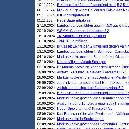
10.11.2024
B-Klasse: Leinfelden 2 unterliegt mit 1,5;2,5 
06.11.2024
Mit 7 aus 7 gewinnt Dr. Markus Kottke das Nov
05.11.2024
KJEM Stuttgart-West
05.11.2024
Neue Bauerndiplome
27.10.2024
Landesliga: Leinfelden gewinnt 5:3 auswärts
20.10.2024
WSMM: Grunbach-Leinfelden 2:2
16.10.2024
16. Stadtmeisterschaft gestartet
16.10.2024
JVM SC Leinfelden
13.10.2024
B-Klasse: Leinfelden 2 unterliegt gegen Vaihi
13.10.2024
Landesliga: Leinfelden I - Schmiden-Cannstatt 
04.10.2024
Markus Kottke gewinnt Bebenhäuser Oktober-B
02.10.2024
Neues Mitglied Jakob Schleper
02.10.2024
Dr. Markus Kottke ist Sieger des Oktober- Blitz
29.09.2024
Auftakt C-Klasse: Leinfelden 3 verliert 1,5:2,5
28.09.2024
Markus Kottke wird erneut Deutscher Meister 
26.09.2024
Jugendvereinsmeisterschaft Runde 8 ist ausg
22.09.2024
Auftakt Landesliga: Leinfelden gewinnt 5:3
15.09.2024
B-Klasse: Leinfelden 2 unterliegt knapp mit 1,
14.09.2024
Markus Kottke gewinnt die Sillenbucher Amate
10.09.2024
Ausschreibung 16. Stadtmeisterschaft ist onli
09.09.2024
Neuer Spielplan für C-Klasse 24/25
08.09.2024
Karl Brettschneider wird Zweiter beim Vaihing
03.09.2024
Markus Kottke in Spaichingen
03.09.2024
Markus Kottke gewinnt das September-Blitztur