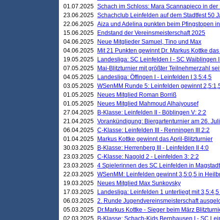
01.07.2025
Schach im Schloss: Mara Scannapieco in der
23.06.2025
Schachclub Leinfelden auf dem Stadtfest 50 
22.06.2025
Aiza und Adelina punkten beim Pfingstopen i
15.06.2025
Endstand der Vereinsmeisterschaft 2025
04.06.2025
Neue Mitglieder Samuel, Tino und Max
04.06.2025
Mit 21 Punkten gewinnt Dr. Markus Kottke das J
19.05.2025
Landesliga: SC Leinfelden I - SC Waiblingen I
07.05.2025
Mai-Blitzturnier mit größter Teilnehmerzahl se
04.05.2025
Landesliga: Öffingen I - Leinfelden I 3,5:4,5
03.05.2025
WSenMM Runde 5: Leinfelden gewinnt 2,5:1,
01.05.2025
Neues Mitglied Roman Borriß
01.05.2025
Neues Mitglied Mahmoud Alhajyousef
27.04.2025
B-Klasse: Leinfelden II - Böblingen V: 2:2
21.04.2025
Vorankündigung: Biergartenturnier am 26. Juli
06.04.2025
C-Klasse: Leinfelden III - Renningen III 2:2
01.04.2025
Markus Kottke gewinnt das April-Blitzturnier
30.03.2025
B-Klasse: Herrenberg III - Leinfelden II 4:0
23.03.2025
C-Klasse: Nagold 2 - Leinfelden 3: 2:2
23.03.2025
4 Spielerinnen des SC Leinfelden in Magstadt
22.03.2025
WSenMM: Leinfelden gewinnt 3,5:0,5 in Heilb
19.03.2025
Neues Mitglied Max Sunkovsky
17.03.2025
Landesliga: Leinfelden 1 unterliegt mit 3,5:4,5
06.03.2025
2. Runde Jugendvereinsmeisterschaft ausgel
05.03.2025
Dr.Markus Kottke - Sieger beim März Blitzturni
02.03.2025
B-Klasse: Schach-Kids Bernhausen I - SC Lein