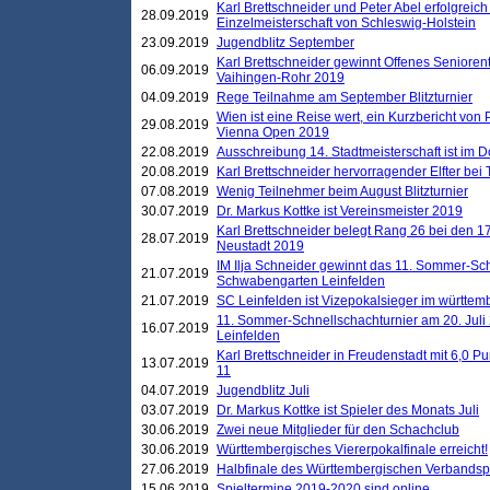
Karl Brettschneider und Peter Abel erfolgreich
28.09.2019
Einzelmeisterschaft von Schleswig-Holstein
23.09.2019
Jugendblitz September
Karl Brettschneider gewinnt Offenes Seniore
06.09.2019
Vaihingen-Rohr 2019
04.09.2019
Rege Teilnahme am September Blitzturnier
Wien ist eine Reise wert, ein Kurzbericht von
29.08.2019
Vienna Open 2019
22.08.2019
Ausschreibung 14. Stadtmeisterschaft ist im
20.08.2019
Karl Brettschneider hervorragender Elfter bei
07.08.2019
Wenig Teilnehmer beim August Blitzturnier
30.07.2019
Dr. Markus Kottke ist Vereinsmeister 2019
Karl Brettschneider belegt Rang 26 bei den 1
28.07.2019
Neustadt 2019
IM Ilja Schneider gewinnt das 11. Sommer-Sch
21.07.2019
Schwabengarten Leinfelden
21.07.2019
SC Leinfelden ist Vizepokalsieger im württem
11. Sommer-Schnellschachturnier am 20. Jul
16.07.2019
Leinfelden
Karl Brettschneider in Freudenstadt mit 6,0 
13.07.2019
11
04.07.2019
Jugendblitz Juli
03.07.2019
Dr. Markus Kottke ist Spieler des Monats Juli
30.06.2019
Zwei neue Mitglieder für den Schachclub
30.06.2019
Württembergisches Viererpokalfinale erreicht!
27.06.2019
Halbfinale des Württembergischen Verbands
15.06.2019
Spieltermine 2019-2020 sind online