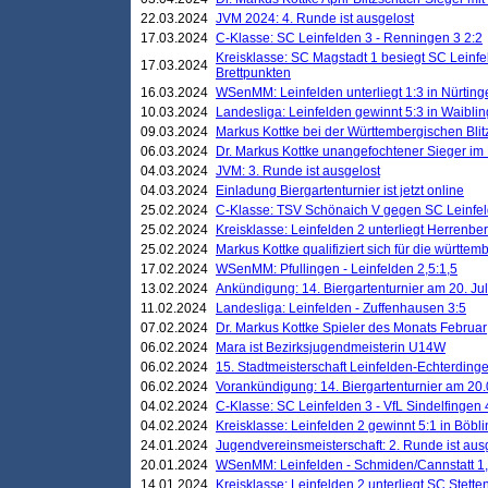
22.03.2024
JVM 2024: 4. Runde ist ausgelost
17.03.2024
C-Klasse: SC Leinfelden 3 - Renningen 3 2:2
Kreisklasse: SC Magstadt 1 besiegt SC Leinfe
17.03.2024
Brettpunkten
16.03.2024
WSenMM: Leinfelden unterliegt 1:3 in Nürting
10.03.2024
Landesliga: Leinfelden gewinnt 5:3 in Waibli
09.03.2024
Markus Kottke bei der Württembergischen Blit
06.03.2024
Dr. Markus Kottke unangefochtener Sieger im M
04.03.2024
JVM: 3. Runde ist ausgelost
04.03.2024
Einladung Biergartenturnier ist jetzt online
25.02.2024
C-Klasse: TSV Schönaich V gegen SC Leinfelde
25.02.2024
Kreisklasse: Leinfelden 2 unterliegt Herrenber
25.02.2024
Markus Kottke qualifiziert sich für die württem
17.02.2024
WSenMM: Pfullingen - Leinfelden 2,5:1,5
13.02.2024
Ankündigung: 14. Biergartenturnier am 20. Ju
11.02.2024
Landesliga: Leinfelden - Zuffenhausen 3:5
07.02.2024
Dr. Markus Kottke Spieler des Monats Februar
06.02.2024
Mara ist Bezirksjugendmeisterin U14W
06.02.2024
15. Stadtmeisterschaft Leinfelden-Echterding
06.02.2024
Vorankündigung: 14. Biergartenturnier am 20
04.02.2024
C-Klasse: SC Leinfelden 3 - VfL Sindelfingen 
04.02.2024
Kreisklasse: Leinfelden 2 gewinnt 5:1 in Böbl
24.01.2024
Jugendvereinsmeisterschaft: 2. Runde ist aus
20.01.2024
WSenMM: Leinfelden - Schmiden/Cannstatt 1,
14.01.2024
Kreisklasse: Leinfelden 2 unterliegt SC Stette