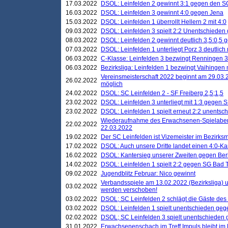
17.03.2022
DSOL: Leinfelden 2 gewinnt 3:1 gegen den 
16.03.2022
DSOL: Leinfelden 3 gewinnt 4:0 gegen Jena
15.03.2022
DSOL: Leinfelden 1 überrollt Hellern 2 mit 4:0
09.03.2022
DSOL: Leinfelden 3 spielt 2:2 Unentschieden
08.03.2022
DSOL: Leinfelden 2 gewinnt deutlich 3,5:0,5
07.03.2022
DSOL: Leinfelden 1 unterliegt Porz 3 deutlich 
06.03.2022
C-Klasse: Leinfelden 3 bezwingt Renningen 3 
06.03.2022
Bezirksliga: Leinfelden 1 bezwingt Vaihingen m
Vereinsmeisterschaft 2022 beginnt am 29.03.2
26.02.2022
möglich
24.02.2022
DSOL: SC Leinfelden 2 - SF Freiberg 2,5;1,5
23.02.2022
DSOL: Leinfelden 3 unterliegt mit 1:3 gegen S
23.02.2022
DSOL: Leinfelden 1 spielt erneut 2:2 unentsc
Wiederaufnahme des Erwachsenen-Spielabend
22.02.2022
22.03.2022
19.02.2022
Der SC Leinfelden ist Vizemeister im Bezirksm
17.02.2022
DSOL: Auch unsere Dritte landet einen 4:0-Ka
16.02.2022
DSOL: Kantersieg unserer Zweiten gegen Ber
14.02.2022
DSOL: Leinfelden 1 spielt 2:2 gegen SG Bad 
09.02.2022
Jugendblitz Februar: Nico gewinnt
Verbandsspiele am 13.02.2022 (Bezirksliga) 
03.02.2022
werden verschoben!
03.02.2022
DSOL; SC Leinfelden 2 schlägt die Gäste des
03.02.2022
DSOL: Leinfelden 1 spielt unentschieden gege
02.02.2022
DSOL; SC Leinfelden 3 spielt unentschieden
31.01.2022
Erwachsenenschach im Treff Impuls bleibt im