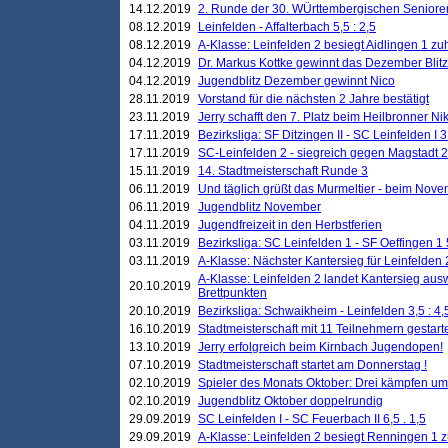
14.12.2019
2. Runde der 30. WÜrttembergischen Seniore
08.12.2019
Leinfelden - Affalterbach 5,5 : 2,5
08.12.2019
A-Klasse: Leinfelden 2 besiegt Aidlingen 1 zu
04.12.2019
Dr. Markus Kottke gewinnt das Dezember Blitzt
04.12.2019
Jugendblitz Dezember gewinnt Nico
28.11.2019
Vorstand für die nächsten 2 Jahre bestätigt
23.11.2019
Jerry schafft den 7. Platz beim Heilbronner 
17.11.2019
Bezirksliga: SF Ditzingen II - SC Leinfelden I 3
17.11.2019
SC-Leinfelden 2 - siegreich gegen Magstadt 2
15.11.2019
14. Stadtmeisterschaft Runde 3
06.11.2019
Und täglich grüßt das Murmeltier - beim Novemb
06.11.2019
Jugendblitz November
04.11.2019
Jugendfreizeit in den Herbstferien
03.11.2019
Bezirksliga: SC Leinfelden 1 - SF Oeffingen 1 
03.11.2019
A-Klasse: Nächster Kantersieg für Leinfelden 2
A-Klasse: Leinfelden 2 landet Kantersieg aus
20.10.2019
Brettpunkten
20.10.2019
Bezirksliga: Schwaikheim - Leinfelden 3,5 : 4,
16.10.2019
Stadtmeisterschaft mit 11 Teilnehmern gestart
13.10.2019
Jerry erfolgreich beim Kirnbach Jugendopen!
07.10.2019
Stadtmeisterschaft startet am Donnerstag !
02.10.2019
Spieler des Monats Oktober: Drei kämpfen um
02.10.2019
Jugendblitz Oktober doppelrundig
29.09.2019
SC Leinfelden I - SC Feuerbach II 6,5 . 1,5
29.09.2019
A-Klasse: Leinfelden 2 besiegt Renningen 1 z