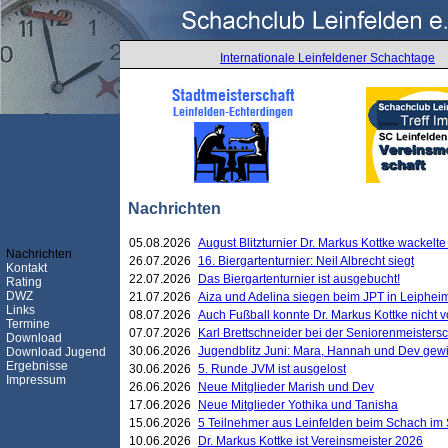
Internationale Leinfeldener Schachtage
Nachrichten
05.08.2026
August Blitzturnier Dr. Markus Kottke wackel
Nachrichten
26.07.2026
16. Biergartenturnier: Neil Albrecht siegt
Kontakt
22.07.2026
Das Biergartenturnier ist ausgebucht!
Rating
DWZ
21.07.2026
Aiza und Adelina siegen beim JPT in Leiphei
Links
08.07.2026
Auch Fußball konnte Dr. Markus Kottke nicht
Termine
07.07.2026
Karl Brettschneider bei der Seniorenmeister
Download
30.06.2026
Jugendblitz Juni: Mara, Hannah und Dev gew
Download Jugend
Ergebnisse
30.06.2026
5. Runde JVM ist ausgelost
Impressum
26.06.2026
Neue Mitglieder Marish und Dev
17.06.2026
Neue Mitglieder Yothika und Tanisha
15.06.2026
5 Teilnehmer aus Leinfelden beim Schach im 
10.06.2026
Dr. Markus Kottke ist Vereinsmeister 2026