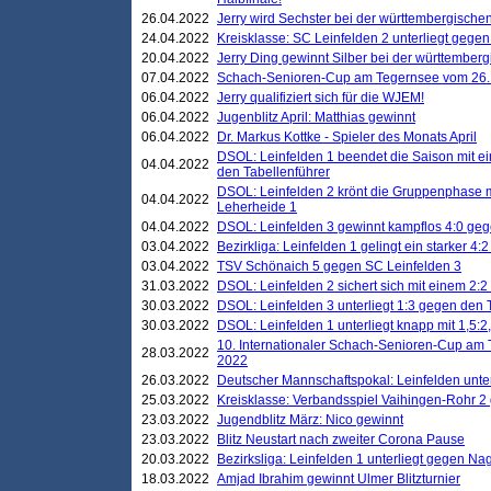
26.04.2022
Jerry wird Sechster bei der württembergische
24.04.2022
Kreisklasse: SC Leinfelden 2 unterliegt gege
20.04.2022
Jerry Ding gewinnt Silber bei der württemberg
07.04.2022
Schach-Senioren-Cup am Tegernsee vom 26. M
06.04.2022
Jerry qualifiziert sich für die WJEM!
06.04.2022
Jugenblitz April: Matthias gewinnt
06.04.2022
Dr. Markus Kottke - Spieler des Monats April
DSOL: Leinfelden 1 beendet die Saison mit e
04.04.2022
den Tabellenführer
DSOL: Leinfelden 2 krönt die Gruppenphase m
04.04.2022
Leherheide 1
04.04.2022
DSOL: Leinfelden 3 gewinnt kampflos 4:0 geg
03.04.2022
Bezirkliga: Leinfelden 1 gelingt ein starker 4
03.04.2022
TSV Schönaich 5 gegen SC Leinfelden 3
31.03.2022
DSOL: Leinfelden 2 sichert sich mit einem 2:2 d
30.03.2022
DSOL: Leinfelden 3 unterliegt 1:3 gegen den 
30.03.2022
DSOL: Leinfelden 1 unterliegt knapp mit 1,5
10. Internationaler Schach-Senioren-Cup am T
28.03.2022
2022
26.03.2022
Deutscher Mannschaftspokal: Leinfelden unte
25.03.2022
Kreisklasse: Verbandsspiel Vaihingen-Rohr 2 
23.03.2022
Jugendblitz März: Nico gewinnt
23.03.2022
Blitz Neustart nach zweiter Corona Pause
20.03.2022
Bezirksliga: Leinfelden 1 unterliegt gegen Nag
18.03.2022
Amjad Ibrahim gewinnt Ulmer Blitzturnier