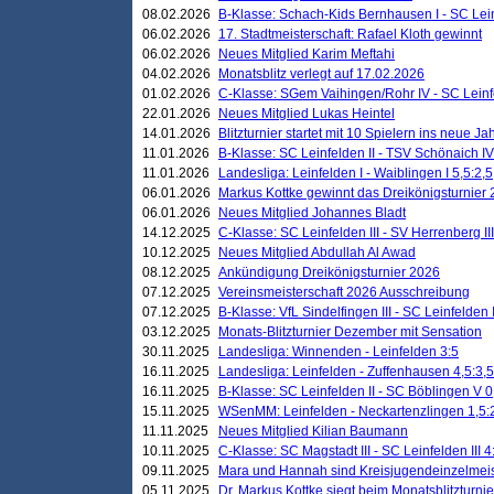
08.02.2026
B-Klasse: Schach-Kids Bernhausen I - SC Leinf
06.02.2026
17. Stadtmeisterschaft: Rafael Kloth gewinnt
06.02.2026
Neues Mitglied Karim Meftahi
04.02.2026
Monatsblitz verlegt auf 17.02.2026
01.02.2026
C-Klasse: SGem Vaihingen/Rohr IV - SC Leinfel
22.01.2026
Neues Mitglied Lukas Heintel
14.01.2026
Blitzturnier startet mit 10 Spielern ins neue J
11.01.2026
B-Klasse: SC Leinfelden II - TSV Schönaich IV
11.01.2026
Landesliga: Leinfelden I - Waiblingen I 5,5:2,5
06.01.2026
Markus Kottke gewinnt das Dreikönigsturnier
06.01.2026
Neues Mitglied Johannes Bladt
14.12.2025
C-Klasse: SC Leinfelden III - SV Herrenberg III
10.12.2025
Neues Mitglied Abdullah Al Awad
08.12.2025
Ankündigung Dreikönigsturnier 2026
07.12.2025
Vereinsmeisterschaft 2026 Ausschreibung
07.12.2025
B-Klasse: VfL Sindelfingen III - SC Leinfelden I
03.12.2025
Monats-Blitzturnier Dezember mit Sensation
30.11.2025
Landesliga: Winnenden - Leinfelden 3:5
16.11.2025
Landesliga: Leinfelden - Zuffenhausen 4,5:3,5
16.11.2025
B-Klasse: SC Leinfelden II - SC Böblingen V 0
15.11.2025
WSenMM: Leinfelden - Neckartenzlingen 1,5:
11.11.2025
Neues Mitglied Kilian Baumann
10.11.2025
C-Klasse: SC Magstadt III - SC Leinfelden III 4
09.11.2025
Mara und Hannah sind Kreisjugendeinzelmei
05.11.2025
Dr. Markus Kottke siegt beim Monatsblitzturn