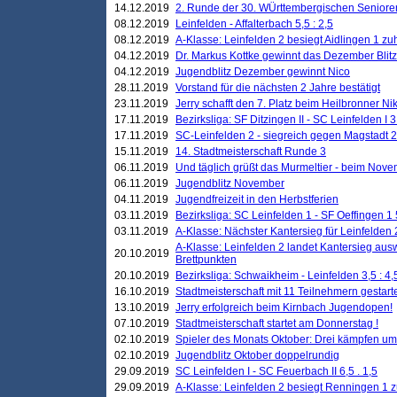
14.12.2019
2. Runde der 30. WÜrttembergischen Seniore
08.12.2019
Leinfelden - Affalterbach 5,5 : 2,5
08.12.2019
A-Klasse: Leinfelden 2 besiegt Aidlingen 1 zu
04.12.2019
Dr. Markus Kottke gewinnt das Dezember Blitzt
04.12.2019
Jugendblitz Dezember gewinnt Nico
28.11.2019
Vorstand für die nächsten 2 Jahre bestätigt
23.11.2019
Jerry schafft den 7. Platz beim Heilbronner 
17.11.2019
Bezirksliga: SF Ditzingen II - SC Leinfelden I 3
17.11.2019
SC-Leinfelden 2 - siegreich gegen Magstadt 2
15.11.2019
14. Stadtmeisterschaft Runde 3
06.11.2019
Und täglich grüßt das Murmeltier - beim Novemb
06.11.2019
Jugendblitz November
04.11.2019
Jugendfreizeit in den Herbstferien
03.11.2019
Bezirksliga: SC Leinfelden 1 - SF Oeffingen 1 
03.11.2019
A-Klasse: Nächster Kantersieg für Leinfelden 2
A-Klasse: Leinfelden 2 landet Kantersieg aus
20.10.2019
Brettpunkten
20.10.2019
Bezirksliga: Schwaikheim - Leinfelden 3,5 : 4,
16.10.2019
Stadtmeisterschaft mit 11 Teilnehmern gestart
13.10.2019
Jerry erfolgreich beim Kirnbach Jugendopen!
07.10.2019
Stadtmeisterschaft startet am Donnerstag !
02.10.2019
Spieler des Monats Oktober: Drei kämpfen um
02.10.2019
Jugendblitz Oktober doppelrundig
29.09.2019
SC Leinfelden I - SC Feuerbach II 6,5 . 1,5
29.09.2019
A-Klasse: Leinfelden 2 besiegt Renningen 1 z