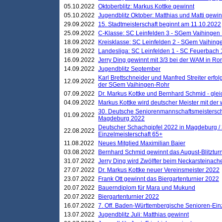
05.10.2022
Oktoberblitz: Markus Kottke gewinnt
05.10.2022
Jugendblitz Oktober: Matthias und Matti gewi
29.09.2022
15. Stadtmeisterschaft beginnt am 11.10.2022
25.09.2022
C-Klasse: SC Leinfelden 3 - SGem Vaihingen 
18.09.2022
Kreisklasse: SC Leinfelden 2 - SGem Vaihinge
18.09.2022
Landesliga: SC Leinfelden 1 - SC Feuerbach 
16.09.2022
Jerry Ding gewinnt mit 3/3 bei der WAM in 
14.09.2022
Jugendblitz September
Karl Brettschneider und Manfred Streiter erfo
12.09.2022
der SGem Vaihingen-Rohr
07.09.2022
Dr. Markus Kottke und Bernhard Schmid - glei
04.09.2022
Markus Kottke wird deutscher Meister mit de
30. Deutsche Seniorenmannschaftsmeistersch
01.09.2022
Magdeburg 2022
Deutscher Schachgipfel 2022 in Magdeburg /
22.08.2022
Einzelmeisterschaft 65+
11.08.2022
Neues Mitglied Maximilian Baier
03.08.2022
Bernhard Schmid gewinnt das August-Blitzturn
31.07.2022
Jerry Ding wird Zwölfter beim Neckarsteinac
27.07.2022
Dr. Markus Kottke neuer Vereinsmeister 2022
23.07.2022
Frank Ott gewinnt das Biergartenturnier 2022
20.07.2022
Bauerndiplom für Mara und Mukund
20.07.2022
Biergartenturnier 2022
16.07.2022
7. Off. Baden-Württembergische Senioren-Ein
13.07.2022
Jugendblitz Juli: Matthias gewinnt