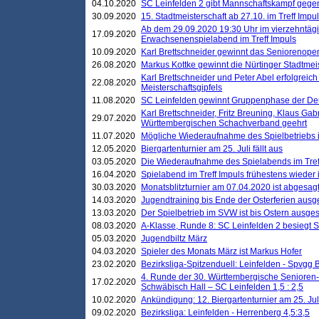
04.10.2020
SC Leinfelden 2 gibt Mannschaftskampf gege
30.09.2020
15. Stadtmeisterschaft ab 27.10. im Treff Impu
Ab dem 29.09.2020 19:30 Uhr im vierzehntäg
17.09.2020
Erwachsenenspielabend im Treff Impuls
10.09.2020
Karl Brettschneider gewinnt das Seniorenopen
26.08.2020
Markus Kottke gewinnt die Nürtinger Stadtmei
Karl Brettschneider und Peter Abel erfolgreic
22.08.2020
Meisterschaftsgipfels
11.08.2020
SC Leinfelden gewinnt Gruppenphase der De
Karl Brettschneider, Fritz Breuning, Klaus Gab
29.07.2020
Württembergischen Schachverband geehrt
11.07.2020
Mögliche Wiederaufnahme des Spielbetriebs
12.05.2020
Biergartenturnier am 25. Juli fällt aus
03.05.2020
Die Wiederaufnahme des Spielabends im Treff
16.04.2020
Spielabend im Treff Impuls frühestens wieder
30.03.2020
Monatsblitzturnier am 07.04.2020 ist abgesag
14.03.2020
Jugendtraining bis Ende der Osterferien ausg
13.03.2020
Der Spielbetrieb im SVW ist bis Ostern ausges
08.03.2020
A-Klasse, Runde 8: SC Leinfelden 2 besiegt 
05.03.2020
Jugendbiltz März
04.03.2020
Spieler des Monats März ist Markus Hofer
23.02.2020
Bezirksliga-Spitzenduell: Leinfelden - Spvgg 
4. Runde der 30. Württembergische Senioren
17.02.2020
Schwäbisch Hall – SC Leinfelden 1,5 : 2,5
10.02.2020
Ankündigung: 12. Biergartenturnier am 25. Juli
09.02.2020
Bezirksliga: Leinfelden - Herrenberg 4,5:3,5