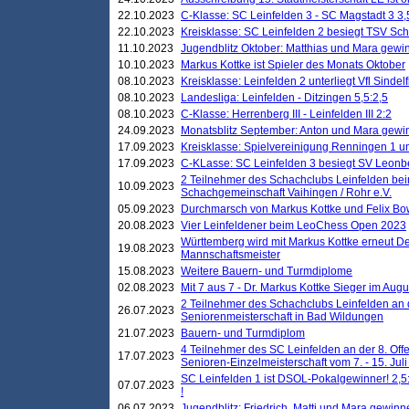
22.10.2023
C-Klasse: SC Leinfelden 3 - SC Magstadt 3 3,
22.10.2023
Kreisklasse: SC Leinfelden 2 besiegt TSV Schö
11.10.2023
Jugendblitz Oktober: Matthias und Mara gewi
10.10.2023
Markus Kottke ist Spieler des Monats Oktober
08.10.2023
Kreisklasse: Leinfelden 2 unterliegt Vfl Sindel
08.10.2023
Landesliga: Leinfelden - Ditzingen 5,5:2,5
08.10.2023
C-Klasse: Herrenberg III - Leinfelden III 2:2
24.09.2023
Monatsblitz September: Anton und Mara gew
17.09.2023
Kreisklasse: Spielvereinigung Renningen 1 unt
17.09.2023
C-KLasse: SC Leinfelden 3 besiegt SV Leonbe
2 Teilnehmer des Schachclubs Leinfelden bei
10.09.2023
Schachgemeinschaft Vaihingen / Rohr e.V.
05.09.2023
Durchmarsch von Markus Kottke und Felix Bow
20.08.2023
Vier Leinfeldener beim LeoChess Open 2023
Württemberg wird mit Markus Kottke erneut D
19.08.2023
Mannschaftsmeister
15.08.2023
Weitere Bauern- und Turmdiplome
02.08.2023
Mit 7 aus 7 - Dr. Markus Kottke Sieger im Augus
2 Teilnehmer des Schachclubs Leinfelden an 
26.07.2023
Seniorenmeisterschaft in Bad Wildungen
21.07.2023
Bauern- und Turmdiplom
4 Teilnehmer des SC Leinfelden an der 8. O
17.07.2023
Senioren-Einzelmeisterschaft vom 7. - 15. Jul
SC Leinfelden 1 ist DSOL-Pokalgewinner! 2,5:1
07.07.2023
!
06.07.2023
Jugendblitz: Friedrich, Matti und Mara gewinn