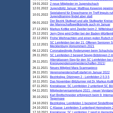
19.01.2022
2 neue Mitglieder im Jugendschach
12.01.2022
Jugendblitz Januar: Matthias Kewenig gewinn
Spielabend für Erwachsene im Treff Impuls ru
10.01.2022
Jugendtraining findet aber statt
Der Bezirk Stuttgart und alle Stuttgarter Krei
06.01.2022
der Mannschaftswettkämpfe auch im Januar
27.12.2021
Markus Kottke wird Zweiter beim 2. Wittelsb
25.12.2021
Jerry Ding wird Dritter bei der Baden-Württem
22.12.2021
Frohe Weihnachten und einen guten Rutsch i
SC Leinfelden bei der 21. Offenen Senioren S
12.12.2021
Mecklenburg-Vorpommern 2021
06.12.2021
Coronabedingte Änderungen beim Schachclub 
28.11.2021
SC Leinfelden 2 besiegt Spvgg Böblingen 2 mi
Altersklassen-Sieg für den SC Leinfelden bei
26.11.2021
Kreisjugendeinzelmeisterschaften 2021!
26.11.2021
Neues Mitglied Mara Scannapieco
26.11.2021
Vereinsmeisterschaft startet im Januar 2022
14.11.2021
Bezirksliga: Ditzingen 2 - Leinfelden 2,5:3,5
10.11.2021
Das November-Blitzturnier mit Dr. Markus Kott
07.11.2021
Kreisklasse: SC Leinfelden 2 unterliegt SC B
04.11.2021
Mitgliederversammlung 2021 - neuer Vorstan
Karl Brettschneider erfolgreich beim 9. Inte
30.10.2021
Tegernsee
24.10.2021
Bezirksliga: Leinfelden 1 bezwingt Sindelfinge
24.10.2021
C-Klasse: Leinfelden 3 unterliegt Heimsheim 2
17.10.2021
Kreisklasse: SC Leinfelden 2 siegt in Herrenbe