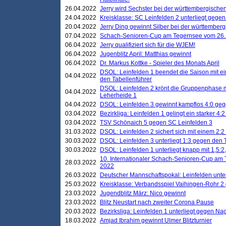
26.04.2022
Jerry wird Sechster bei der württembergische
24.04.2022
Kreisklasse: SC Leinfelden 2 unterliegt gege
20.04.2022
Jerry Ding gewinnt Silber bei der württemberg
07.04.2022
Schach-Senioren-Cup am Tegernsee vom 26. M
06.04.2022
Jerry qualifiziert sich für die WJEM!
06.04.2022
Jugenblitz April: Matthias gewinnt
06.04.2022
Dr. Markus Kottke - Spieler des Monats April
DSOL: Leinfelden 1 beendet die Saison mit e
04.04.2022
den Tabellenführer
DSOL: Leinfelden 2 krönt die Gruppenphase m
04.04.2022
Leherheide 1
04.04.2022
DSOL: Leinfelden 3 gewinnt kampflos 4:0 geg
03.04.2022
Bezirkliga: Leinfelden 1 gelingt ein starker 4
03.04.2022
TSV Schönaich 5 gegen SC Leinfelden 3
31.03.2022
DSOL: Leinfelden 2 sichert sich mit einem 2:2 d
30.03.2022
DSOL: Leinfelden 3 unterliegt 1:3 gegen den 
30.03.2022
DSOL: Leinfelden 1 unterliegt knapp mit 1,5
10. Internationaler Schach-Senioren-Cup am T
28.03.2022
2022
26.03.2022
Deutscher Mannschaftspokal: Leinfelden unte
25.03.2022
Kreisklasse: Verbandsspiel Vaihingen-Rohr 2 
23.03.2022
Jugendblitz März: Nico gewinnt
23.03.2022
Blitz Neustart nach zweiter Corona Pause
20.03.2022
Bezirksliga: Leinfelden 1 unterliegt gegen Nag
18.03.2022
Amjad Ibrahim gewinnt Ulmer Blitzturnier