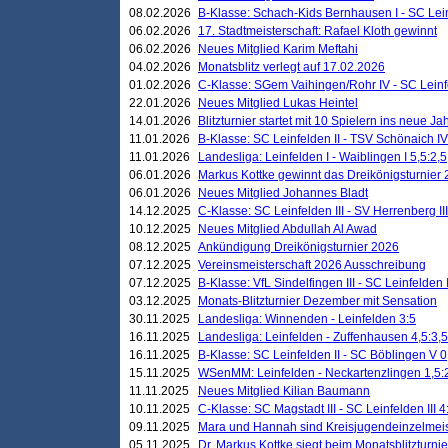
08.02.2026
B-Klasse: Schach-Kids Bernhausen I - SC Leinf
06.02.2026
17. Stadtmeisterschaft: Rafael Kloth gewinnt
06.02.2026
Neues Mitglied Karim Meftahi
04.02.2026
Monatsblitz verlegt auf 17.02.2026
01.02.2026
C-Klasse: SGem Vaihingen/Rohr IV - SC Leinfel
22.01.2026
Neues Mitglied Lukas Heintel
14.01.2026
Blitzturnier startet mit 10 Spielern ins neue J
11.01.2026
B-Klasse: SC Leinfelden II - TSV Schönaich IV
11.01.2026
Landesliga: Leinfelden I - Waiblingen I 5,5:2,5
06.01.2026
Markus Kottke gewinnt das Dreikönigsturnier
06.01.2026
Neues Mitglied Johannes Bladt
14.12.2025
C-Klasse: SC Leinfelden III - SV Herrenberg III
10.12.2025
Neues Mitglied Abdullah Al Awad
08.12.2025
Ankündigung Dreikönigsturnier 2026
07.12.2025
Vereinsmeisterschaft 2026 Ausschreibung
07.12.2025
B-Klasse: VfL Sindelfingen III - SC Leinfelden I
03.12.2025
Monats-Blitzturnier Dezember mit Sensation
30.11.2025
Landesliga: Winnenden - Leinfelden 3:5
16.11.2025
Landesliga: Leinfelden - Zuffenhausen 4,5:3,5
16.11.2025
B-Klasse: SC Leinfelden II - SC Böblingen V 0
15.11.2025
WSenMM: Leinfelden - Neckartenzlingen 1,5:
11.11.2025
Neues Mitglied Kilian Baumann
10.11.2025
C-Klasse: SC Magstadt III - SC Leinfelden III 4
09.11.2025
Mara und Hannah sind Kreisjugendeinzelmei
05.11.2025
Dr. Markus Kottke siegt beim Monatsblitzturn