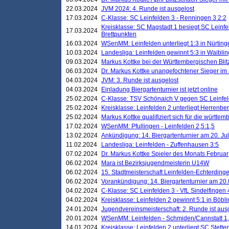
22.03.2024
JVM 2024: 4. Runde ist ausgelost
17.03.2024
C-Klasse: SC Leinfelden 3 - Renningen 3 2:2
Kreisklasse: SC Magstadt 1 besiegt SC Leinfe
17.03.2024
Brettpunkten
16.03.2024
WSenMM: Leinfelden unterliegt 1:3 in Nürting
10.03.2024
Landesliga: Leinfelden gewinnt 5:3 in Waibli
09.03.2024
Markus Kottke bei der Württembergischen Blit
06.03.2024
Dr. Markus Kottke unangefochtener Sieger im M
04.03.2024
JVM: 3. Runde ist ausgelost
04.03.2024
Einladung Biergartenturnier ist jetzt online
25.02.2024
C-Klasse: TSV Schönaich V gegen SC Leinfelde
25.02.2024
Kreisklasse: Leinfelden 2 unterliegt Herrenber
25.02.2024
Markus Kottke qualifiziert sich für die württem
17.02.2024
WSenMM: Pfullingen - Leinfelden 2,5:1,5
13.02.2024
Ankündigung: 14. Biergartenturnier am 20. Ju
11.02.2024
Landesliga: Leinfelden - Zuffenhausen 3:5
07.02.2024
Dr. Markus Kottke Spieler des Monats Februar
06.02.2024
Mara ist Bezirksjugendmeisterin U14W
06.02.2024
15. Stadtmeisterschaft Leinfelden-Echterding
06.02.2024
Vorankündigung: 14. Biergartenturnier am 20
04.02.2024
C-Klasse: SC Leinfelden 3 - VfL Sindelfingen 
04.02.2024
Kreisklasse: Leinfelden 2 gewinnt 5:1 in Böbl
24.01.2024
Jugendvereinsmeisterschaft: 2. Runde ist aus
20.01.2024
WSenMM: Leinfelden - Schmiden/Cannstatt 1,
14.01.2024
Kreisklasse: Leinfelden 2 unterliegt SC Stette