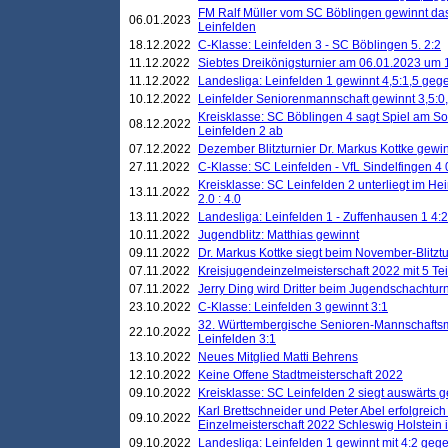
FM Ralf Müller vom SC Böblingen gewinnt das 
06.01.2023
Leinfelden
18.12.2022
C-Klasse: Leinfelden 3 - SC Böblingen 5. 2:2
11.12.2022
Siebtes Dreikönigsturnier am 06.01.2023 um 1
11.12.2022
Landesliga: Leinfelden 1 gewinnt 4,5:1,5 ge
10.12.2022
Leinfelder Seniorenmannschaft gewinnt 3,5:
Kreisklasse: SC Böblingen 4 sagt Spiel am S
08.12.2022
Leinfelden 2 ab
07.12.2022
Dezember Blitzturnier Dr. Markus Kottke gewin
27.11.2022
C-Klasse: SC Leinfelden - VfL Sindelfingen 4 
Kreisklasse: SC Leinfelden 2 unterliegt im H
13.11.2022
2.0 : 4.0
13.11.2022
Landesliga: Leinfelden 1 - Zuffenhausen 1 4:2
10.11.2022
Jugendblitz: Matthias gewinnt
09.11.2022
Dr. Markus Kottke siegt beim November-Blitztu
07.11.2022
Kreisjugendeinzelmeisterschaft 2022 mit 5 T
07.11.2022
Jerry Ding wird Dritter beim Jugendschachturn
23.10.2022
C-Klasse: Leinfelden 3 gewinnt 3:1
32. Württembergische Senioren-Mannschaftsm
22.10.2022
Leinfelden 3:1
13.10.2022
Neues Mitglied Matti Behrens
12.10.2022
Keine Offene Stadtmeisterschaft 2022
09.10.2022
Kreisklasse: SC Leinfelden 2 siegt auswärts g
Karl Brettschneider und Peter Abel erfolgreic
09.10.2022
Einzelmeisterschaft 2022 Schleswig Holstein 
09.10.2022
Landesliga: Leinfelden 1 gewinnt mit 4:2 geg