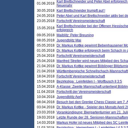
Karl Brettschneider und Peter Abel erfolgreic
01.06.2018
Neuenahr
30.05.2018
Karl Brettschneider trumpft auf !
24.05.2018
Peter Abel und Karl Brettschneider aktiv bei
23.05.2018
Fortschritt Vereinsmeisterschaft
Karl Brettschneider bei der Offenen Hessisch
15.05.2018
erfolgreich
09.05.2018
Maiblitz: Peter Breuning
08.05.2018
Jugendblitz Mai
05.05.2018
Dr. Markus Kottke gewinnt Bebenhausener Mo
01.05.2018
Dr. Markus Kottke erfolgreich beim Schach in
25.04.2018
Fortschritt Vereinsmeisterschaft
25.04.2018
Manfred Streiter wird neues Mitglied des Sch
21.04.2018
Dr. Markus Kottke gewinnt Böblinger Blitzturni
21.04.2018
Württembergische Schnellschach-Mannschafts
18.04.2018
Fortschritt Vereinsmeisterschaft
15.04.2018
Bezirksliga : Leinfelden I - Wolfbusch II 3:5
15.04.2018
A-Klasse: Zweite Mannschaft unterliegt Böblin
11.04.2018
Fortschritt der Vereinsmeisterschaft
10.04.2018
Jugendblitz April
08.04.2018
Besuch bei den Grenke Chess Classic am 7. A
03.04.2018
Dr. Markus Kottke - Spieler des Monats April 
23.03.2018
Vorankündigung: Biergartenturnier am 21. Jul
19.03.2018
Letzte Runde der 28. Senioren-Mannschaftsme
14.03.2018
Markus Hofer ist neues Mitglied des SC Leinf
11.03.2018
Bezirksliga : Herrenberg I - Leinfelden I 4,5:3,