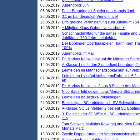
05.06.2019
Jugendblitz Juni
05.06.2019
Peter Breuning ist Spieler des Monats Juni.
26.05.2019
3:1 im Landespokal-Viertelfinale!
26.05.2019
Erfolgreiche Veranstaltung zum Jubiläum 750
14.05.2019
+ Mitglied Klaus Gabriel verstorben +
Schachnachmittag für die ganze Familie und 
12.05.2019
Jubiläums 750 Jahre Leinfelden
Der Böblinger Oberligaspieler Thanh Kien Tran
08.05.2019
100%
08.05.2019
Jugendblitz im Mai
07.05.2019
Dr. Markus Kottke gewinnt die Nürtinger Stadt
14.04.2019
A-Klasse: Leinfelden 2 unterliegt Leonberg 2 a
09.04.2019
Leinfelden im Mannschaftspokal nun auf Ver
Leinfelden I schlägt Vaihingen/Rohr I mit 6:2 
07.04.2019
ab
03.04.2019
Dr. Markus Kottke mit 8 aus 8 Spieler des Mona
03.04.2019
Nico Bauerfeld gewinnt das Monats-Blitzturnier
30.03.2019
Leinfelden ist Bezirks-Pokalsieger!
24.03.2019
Bezirksliga : SC Leinfelden I - SV Schwaikheim
24.03.2019
A-Klasse: SC Leinfelden 2 besiegt SC Böbling
3. Platz bei der 29. WSMM ! SC Leinfelden b
16.03.2019
:1,5
Tom Schwan, Matthias Kewenig und Nico Baue
13.03.2019
Monats März
13.03.2019
Zweite Doppelrunde der Vereinsmeisterschaft i
11.03.2019
Affalterbach - Leinfelden 2,5 . 5,5