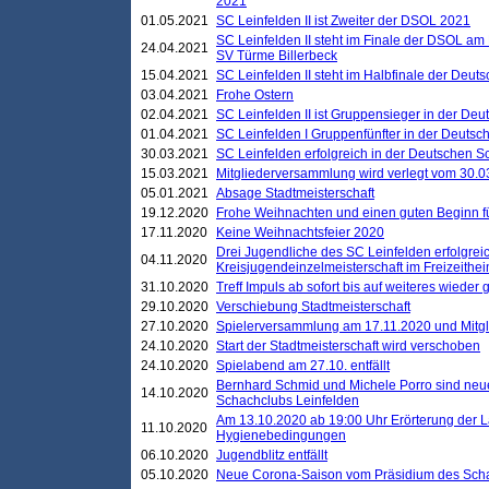
2021
01.05.2021
SC Leinfelden II ist Zweiter der DSOL 2021
SC Leinfelden II steht im Finale der DSOL am 
24.04.2021
SV Türme Billerbeck
15.04.2021
SC Leinfelden II steht im Halbfinale der Deu
03.04.2021
Frohe Ostern
02.04.2021
SC Leinfelden II ist Gruppensieger in der De
01.04.2021
SC Leinfelden I Gruppenfünfter in der Deuts
30.03.2021
SC Leinfelden erfolgreich in der Deutschen 
15.03.2021
Mitgliederversammlung wird verlegt vom 30.0
05.01.2021
Absage Stadtmeisterschaft
19.12.2020
Frohe Weihnachten und einen guten Beginn f
17.11.2020
Keine Weihnachtsfeier 2020
Drei Jugendliche des SC Leinfelden erfolgreic
04.11.2020
Kreisjugendeinzelmeisterschaft im Freizeithe
31.10.2020
Treff Impuls ab sofort bis auf weiteres wieder
29.10.2020
Verschiebung Stadtmeisterschaft
27.10.2020
Spielerversammlung am 17.11.2020 und Mitg
24.10.2020
Start der Stadtmeisterschaft wird verschoben
24.10.2020
Spielabend am 27.10. entfällt
Bernhard Schmid und Michele Porro sind neu
14.10.2020
Schachclubs Leinfelden
Am 13.10.2020 ab 19:00 Uhr Erörterung der L
11.10.2020
Hygienebedingungen
06.10.2020
Jugendblitz entfällt
05.10.2020
Neue Corona-Saison vom Präsidium des Sch