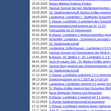
25.02.2025
Neues Mitglied Andreas Prokos
23.02.2025
Hannah Gonsior bei den Württembergischen 
19.02.2025
16. Stadtmeisterschaft: Markus Kottke gewinnt 
16.02.2025
Landesliga: Leinfelden I - Stuttgarter Schachfr
09.02.2025
C-Klasse: Leinfelden 3 unterliegt den Schach
05.02.2025
Vereinsmeisterschaft beginnt am Di, 11.02.
04.02.2025
Februarblitz mit 10 Teilnehmern
03.02.2025
B-Klasse: Leinfelden 2 gewinnt kampflos ge
27.01.2025
WSenMM: Leinfelden - Schmiden/Cannstatt 0,
22.01.2025
16. Stadtmeisterschaft
19.01.2025
Landesliga: Zuffenhausen - Leinfelden 4,5:3,5
19.01.2025
Hannah Gonsior ist Vizemeisterin der WU8 i
13.01.2025
B-Klasse: SC Stetten 2 - SC Leinfelden 2: 2,5:
08.01.2025
Auch im neuen Jahr - Dr. Markus Kottke siegt 
06.01.2025
Samuel Burg gewinnt das Dreikönigsturnier 
19.12.2024
16. Stadtmeisterschaft
17.12.2024
C-Klasse: Leinfelden unterliegt 1:3 in Heimsh
09.12.2024
Dreikönigsturnier am 6.1.2025 ab 14:00 Uhr
08.12.2024
Landesliga: Leinfelden gewinnt 5:3 gegen Sc
04.12.2024
Dr. Markus Kottke gewinnt das Dezember-Blitz
04.12.2024
Neue Mitglieder Helena und Alexandra
02.12.2024
B-Klasse: Leinfelden 2 gewinnt mit 3:1 gegen
21.11.2024
3. Runde Stadtmeisterschaft ist ausgelost
17.11.2024
C-Klasse: Leinfelden gewinnt gegen Vaihinge
13.11.2024
JVM SC Leinfelden beendet: Luis Setzkorn ge