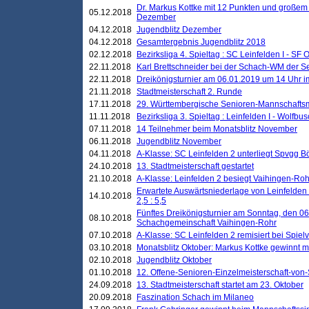
Dr. Markus Kottke mit 12 Punkten und großem
05.12.2018
Dezember
04.12.2018
Jugendblitz Dezember
04.12.2018
Gesamtergebnis Jugendblitz 2018
02.12.2018
Bezirksliga 4. Spieltag : SC Leinfelden I - SF O
22.11.2018
Karl Brettschneider bei der Schach-WM der S
22.11.2018
Dreikönigsturnier am 06.01.2019 um 14 Uhr im 
21.11.2018
Stadtmeisterschaft 2. Runde
17.11.2018
29. Württembergische Senioren-Mannschaftsm
11.11.2018
Bezirksliga 3. Spieltag : Leinfelden I - Wolfbusch
07.11.2018
14 Teilnehmer beim Monatsblitz November
06.11.2018
Jugendblitz November
04.11.2018
A-Klasse: SC Leinfelden 2 unterliegt Spvgg Bö
24.10.2018
13. Stadtmeisterschaft gestartet
21.10.2018
A-Klasse: Leinfelden 2 besiegt Vaihingen-Rohr 
Erwartete Auswärtsniederlage von Leinfelden 
14.10.2018
2,5 : 5,5
Fünftes Dreikönigsturnier am Sonntag, den 0
08.10.2018
Schachgemeinschaft Vaihingen-Rohr
07.10.2018
A-Klasse: SC Leinfelden 2 remisiert bei Spie
03.10.2018
Monatsblitz Oktober: Markus Kottke gewinnt mi
02.10.2018
Jugendblitz Oktober
01.10.2018
12. Offene-Senioren-Einzelmeisterschaft-von
24.09.2018
13. Stadtmeisterschaft startet am 23. Oktober
20.09.2018
Faszination Schach im Milaneo