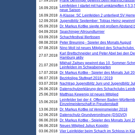
17.09.2018
Frank Gehringer gewinnt beim Mannschaftssi
Leinfelden I startet mit hart umkämpften 4,5:
16.09.2018
neue Saison
16.09.2018
A-Klasse: SC Leinfelden 2 unterliegt SV Herre
12.09.2018
Jugendblitz September: Tobias Heinz gewinnt
05.09.2018
Dr. Markus Kottke siegte mit großem Abstand 
04.09.2018
Spaichinger Allroundturnier
03.09.2018
Schachfestival Illertissen
08.08.2018
Peter Breuning - Spieler des Monats August
07.08.2018
Nino Moll ist neues Mitglied des Schachclubs
Karl Brettschneider und Peter Abel bei den D
27.07.2018
Hamburg aktiv
Mikhail Zaitsev gewinnt das 10. Sommer-Schn
21.07.2018
Leinfelden im Schwabengarten
17.07.2018
Dr. Markus Kottke - Spieler des Monats Juli 2
06.07.2018
Bezirksliga Stuttgart 2018 / 2019
03.07.2018
Nachtrag Jugendblitz Juni und Jugendblitz Jul
26.06.2018
Datenschutzerklärung des Schachclubs Lein
25.06.2018
Matthias Kewenig ist neues Mitglied
Leinfelder bei der 4. Offenen Baden-Württem
15.06.2018
Einzelmeisterschaft in Freudenstadt
13.06.2018
Dr. Markus Kottke ist Vereinsmeister 2018
12.06.2018
Datenschutz-Grundverordnung (DSGVO)
06.06.2018
Dr. Markus Kottke - Spieler des Monats Juni 
06.06.2018
Neues Mitglied Julius Kopplin
03.06.2018
Vier Leinfelder beim Schach im Schloss in K