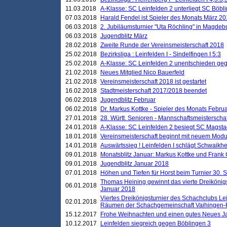
11.03.2018
A-Klasse: SC Leinfelden 2 unterliegt SC Böbli
07.03.2018
Harald Fendel ist Spieler des Monats März 2
06.03.2018
2. Jubiläumsturnier "Uta Röchling" in Magdebu
06.03.2018
Jugendblitz März
28.02.2018
Zweite Runde der Vereinsmeisterschaft 2018
25.02.2018
Bezirksliga : Leinfelden I - Sindelfingen I 5:3
25.02.2018
A-Klasse: SC Leinfelden 2 unentschieden geg
21.02.2018
Neues Mitglied Nico Bauerfeld
21.02.2018
Vereinsmeisterschaft 2018 ist gestartet
16.02.2018
Stadtmeisterschaft 2017/2018 beendet
06.02.2018
Jugendblitz Februar
06.02.2018
Dr. Markus Kottke - Spieler des Monats Febru
27.01.2018
28. Württ. Senioren - Mannschaftsmeisterscha
24.01.2018
A-Klasse: SC Leinfelden 2 besiegt SC Magstadt
18.01.2018
Vereinsmeisterschaft beginnt mit neuem Mod
14.01.2018
Auswärtssieg ! Leinfelden I schlägt Schwaikhei
09.01.2018
Monatsblitz Januar: Markus Kottke und Frank
09.01.2018
Jugendblitz Januar 2018
07.01.2018
Höhen und Tiefen für Horst beim Turnier 30. 
Thomas Heining gewinnt das vierte Dreikönigs
06.01.2018
Januar 2018
Viertes Dreikönigsturnier des Schachclubs Le
02.01.2018
Räumen der Schachgemeinschaft Vaihingen-
15.12.2017
Frohe Weihnachten und einen gutes Neues J
10.12.2017
Leinfelden siegreich gegen Böblingen 3