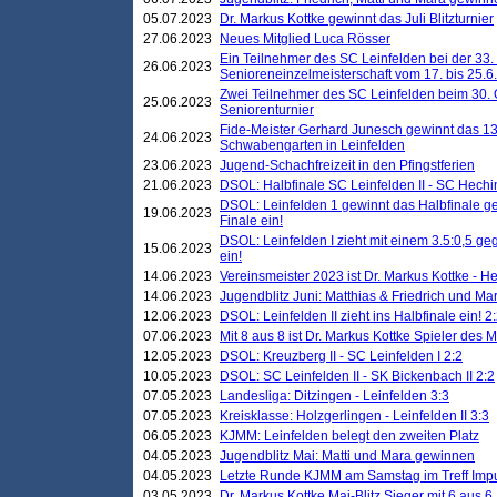
05.07.2023
Dr. Markus Kottke gewinnt das Juli Blitzturnier
27.06.2023
Neues Mitglied Luca Rösser
Ein Teilnehmer des SC Leinfelden bei der 33.
26.06.2023
Senioreneinzelmeisterschaft vom 17. bis 25.
Zwei Teilnehmer des SC Leinfelden beim 30.
25.06.2023
Seniorenturnier
Fide-Meister Gerhard Junesch gewinnt das 1
24.06.2023
Schwabengarten in Leinfelden
23.06.2023
Jugend-Schachfreizeit in den Pfingstferien
21.06.2023
DSOL: Halbfinale SC Leinfelden II - SC Hechi
DSOL: Leinfelden 1 gewinnt das Halbfinale geg
19.06.2023
Finale ein!
DSOL: Leinfelden I zieht mit einem 3.5:0,5 g
15.06.2023
ein!
14.06.2023
Vereinsmeister 2023 ist Dr. Markus Kottke - 
14.06.2023
Jugendblitz Juni: Matthias & Friedrich und M
12.06.2023
DSOL: Leinfelden II zieht ins Halbfinale ein! 2
07.06.2023
Mit 8 aus 8 ist Dr. Markus Kottke Spieler des 
12.05.2023
DSOL: Kreuzberg II - SC Leinfelden I 2:2
10.05.2023
DSOL: SC Leinfelden II - SK Bickenbach II 2:2
07.05.2023
Landesliga: Ditzingen - Leinfelden 3:3
07.05.2023
Kreisklasse: Holzgerlingen - Leinfelden II 3:3
06.05.2023
KJMM: Leinfelden belegt den zweiten Platz
04.05.2023
Jugendblitz Mai: Matti und Mara gewinnen
04.05.2023
Letzte Runde KJMM am Samstag im Treff Imp
03.05.2023
Dr. Markus Kottke Mai-Blitz Sieger mit 6 aus 6