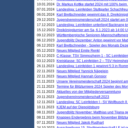
10.01.2024
Dr. Markus Kottke startet 2024 mit 100% beim 
07.01.2024
Landesliga: Leinfelden Stuttgarter Schachfreun
06.01.2024
Karl Brettschneider gewinnt das 8. Dreikönigs
29.12.2023
Jugendvereinsmeisterschaft 2024 startet am 0
17.12.2023
Landesliga: Leinfelden unterliegt Backnang kn
15.12.2023
Dreikönigsturnier am Sa, 6.1.2023 ab 14:00 U
09.12.2023
Württembergische Senioren-Mannschaftsmeiste
06.12.2023
Jugendblitz Dezember: Anton gewinnt vor Matt
06.12.2023
Karl Brettschneider - Spieler des Monats De
05.12.2023
Neues Mitglied Emile Renkl
03.12.2023
C-Klasse: TSV Simmozheim 1 - SC Leinfelden
03.12.2023
Kreisklasse: SC Leinfelden 2 – TSV Heimshei
26.11.2023
Landesliga: Leinfelden 1 gewinnt 5:3 in Ro
22.11.2023
Neues Mitglied Yannick Nägelein
22.11.2023
Neues Mitglied Hannah Gonsior
21.11.2023
Unsere Vereinsmeisterschaft 2024 beginnt am
21.11.2023
Termine für Blitzturniere 2024 Spieler des Mon
21.11.2023
Aktuelles von der Mitgliederversammlung
20.11.2023
Jugendvereinsmeisterschaft 2023
12.11.2023
Landesliga: SC Leinfelden I - SV Wolfbusch II 
10.11.2023
KJEM auf der Diepoldsburg
08.11.2023
Jugendblitz November: Matthias und Tijana 
08.11.2023
Knappes Endergebnis beim November Blitztur
07.11.2023
Neues Mitglied Jakob Rudhart
24.10.2023
Ausschreibung 15. Stadtmeisterschaft LE ist o