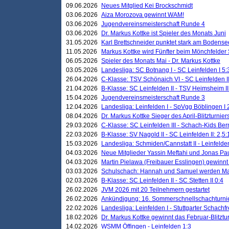
09.06.2026
Neues Mitglied Kei Brockschmidt
03.06.2026
Aiza Morozova gewinnt WAM!
03.06.2026
Jugendvereinsmeisterschaft Runde 4
03.06.2026
Dr. Markus Kottke ist Spieler des Monats Juni
31.05.2026
Karl Brettschneider punktet stark am Bodense
11.05.2026
Markus Kottke wird Fünfter beim Mönchfelder
06.05.2026
Spieler des Monats Mai - Dr. Markus Kottke
03.05.2026
Landesliga: SC Botnang I - SC Leinfelden I 5:
26.04.2026
C-Klasse: TSV Schönaich VI - SC Leinfelden II
21.04.2026
B-Klasse: SC Leinfelden II - TSV Heimsheim II
15.04.2026
Jugendvereinsmeisterschaft Runde 3
12.04.2026
Landesliga: Leinfelden I - SpVgg Böblingen I 
08.04.2026
Dr. Markus Kottke Sieger des April-Blitzturnier
29.03.2026
C-Klasse: SC Leinfelden III - Schach-Kids Ber
22.03.2026
B-Klasse: SV Nagold II - SC Leinfelden II: 2,5:
15.03.2026
Landesliga: Schmiden/Cannstatt II - Leinfelden
04.03.2026
Neue Mitglieder Yassin Meftahi und Jonas Pa
04.03.2026
Martin Pielawa (Freibauer Esslingen) gewinnt 
03.03.2026
Schulschach: Hannah und Samuel werden Ma
02.03.2026
B-Klasse: SC Leinfelden II - SC Stetten II 0:4
26.02.2026
JVM 2026 mit 20 Teilnehmern gestartet
26.02.2026
Ankündigung: 16. Sommerschnellschachturnie
22.02.2026
Landesliga: Leinfelden I - Stuttgarter Schachfr
18.02.2026
Dr. Markus Kottke gewinnt das Februar-Blitztu
14.02.2026
WSMM Öffingen - Leinfelden 1:3