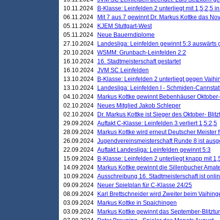
10.11.2024
B-Klasse: Leinfelden 2 unterliegt mit 1,5;2,5 
06.11.2024
Mit 7 aus 7 gewinnt Dr. Markus Kottke das Nov
05.11.2024
KJEM Stuttgart-West
05.11.2024
Neue Bauerndiplome
27.10.2024
Landesliga: Leinfelden gewinnt 5:3 auswärts
20.10.2024
WSMM: Grunbach-Leinfelden 2:2
16.10.2024
16. Stadtmeisterschaft gestartet
16.10.2024
JVM SC Leinfelden
13.10.2024
B-Klasse: Leinfelden 2 unterliegt gegen Vaihi
13.10.2024
Landesliga: Leinfelden I - Schmiden-Cannstatt 
04.10.2024
Markus Kottke gewinnt Bebenhäuser Oktober-B
02.10.2024
Neues Mitglied Jakob Schleper
02.10.2024
Dr. Markus Kottke ist Sieger des Oktober- Blitz
29.09.2024
Auftakt C-Klasse: Leinfelden 3 verliert 1,5:2,5
28.09.2024
Markus Kottke wird erneut Deutscher Meister 
26.09.2024
Jugendvereinsmeisterschaft Runde 8 ist ausg
22.09.2024
Auftakt Landesliga: Leinfelden gewinnt 5:3
15.09.2024
B-Klasse: Leinfelden 2 unterliegt knapp mit 1,
14.09.2024
Markus Kottke gewinnt die Sillenbucher Amate
10.09.2024
Ausschreibung 16. Stadtmeisterschaft ist onli
09.09.2024
Neuer Spielplan für C-Klasse 24/25
08.09.2024
Karl Brettschneider wird Zweiter beim Vaihing
03.09.2024
Markus Kottke in Spaichingen
03.09.2024
Markus Kottke gewinnt das September-Blitztur