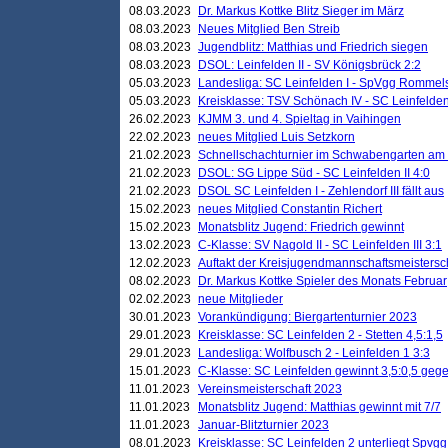
08.03.2023
Dr. Markus Kottke Blitz Sieger im März
08.03.2023
Neues Mitglied Ben Streib
08.03.2023
Jugendblitz: Matthias und Friedrich siegen
08.03.2023
DSOL: Leinfelden II - SV Königsbrück 2:2
05.03.2023
Landesliga: SC Leinfelden I - SpVgg Rommels
05.03.2023
Kreisklasse: TSV Schönach IV - SC Leinfelden 
26.02.2023
KJMM 3. und 4. Spieltag in Vaihingen
22.02.2023
neues Mitglied Luis Setzkorn
21.02.2023
Schnellschachturnier im Schwabengarten am
21.02.2023
DSOL: SG Lippe Süd - SC Leinfelden II 4:0
21.02.2023
DSOL SC Leinfelden I - Zehlendorf III fällt aus
15.02.2023
neues Mitglied Constantin Richert
15.02.2023
Monatsblitz Jugend: Friedrich gewinnt
13.02.2023
C-Klasse: SV Nagold II - SC Leinfelden III 3:1
12.02.2023
Auftakt der Kreisjugendmannschaftsmeistersc
08.02.2023
Dr. Markus Kottke Spieler des Monats Februar
02.02.2023
neue Mitglieder
30.01.2023
Vorankündigung: Biergartenturnier 2023
29.01.2023
Kreisklasse: SC Leinfelden 2 - Stetten 4,5:1,5
29.01.2023
Landesliga: Wolfbusch 2 - Leinfelden 1 3:3
15.01.2023
C-Klasse: SC Leinfelden gewinnt 3,5:0,5 geg
11.01.2023
Vereinsmeisterschaft 2023
11.01.2023
Monatsblitz Jugend: Matthias gewinnt mit 7/7
11.01.2023
Januar-Blitzturnier 2023
08.01.2023
Kreisklasse: SC Leinfelden 2 unterliegt Spvg