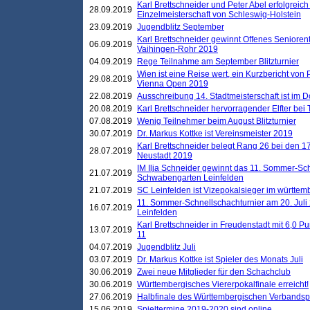
Karl Brettschneider und Peter Abel erfolgreich
28.09.2019
Einzelmeisterschaft von Schleswig-Holstein
23.09.2019
Jugendblitz September
Karl Brettschneider gewinnt Offenes Seniore
06.09.2019
Vaihingen-Rohr 2019
04.09.2019
Rege Teilnahme am September Blitzturnier
Wien ist eine Reise wert, ein Kurzbericht von
29.08.2019
Vienna Open 2019
22.08.2019
Ausschreibung 14. Stadtmeisterschaft ist im
20.08.2019
Karl Brettschneider hervorragender Elfter bei
07.08.2019
Wenig Teilnehmer beim August Blitzturnier
30.07.2019
Dr. Markus Kottke ist Vereinsmeister 2019
Karl Brettschneider belegt Rang 26 bei den 1
28.07.2019
Neustadt 2019
IM Ilja Schneider gewinnt das 11. Sommer-Sch
21.07.2019
Schwabengarten Leinfelden
21.07.2019
SC Leinfelden ist Vizepokalsieger im württem
11. Sommer-Schnellschachturnier am 20. Jul
16.07.2019
Leinfelden
Karl Brettschneider in Freudenstadt mit 6,0 
13.07.2019
11
04.07.2019
Jugendblitz Juli
03.07.2019
Dr. Markus Kottke ist Spieler des Monats Juli
30.06.2019
Zwei neue Mitglieder für den Schachclub
30.06.2019
Württembergisches Viererpokalfinale erreicht!
27.06.2019
Halbfinale des Württembergischen Verbands
15.06.2019
Spieltermine 2019-2020 sind online