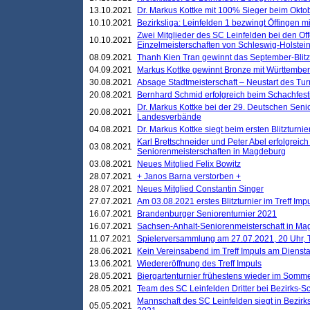
13.10.2021
Dr. Markus Kottke mit 100% Sieger beim Oktobe
10.10.2021
Bezirksliga: Leinfelden 1 bezwingt Öffingen mi
Zwei Mitglieder des SC Leinfelden bei den Of
10.10.2021
Einzelmeisterschaften von Schleswig-Holstei
08.09.2021
Thanh Kien Tran gewinnt das September-Blitz
04.09.2021
Markus Kottke gewinnt Bronze mit Württemberg
30.08.2021
Absage Stadtmeisterschaft – Neustart des Tur
20.08.2021
Bernhard Schmid erfolgreich beim Schachfesti
Dr. Markus Kottke bei der 29. Deutschen Sen
20.08.2021
Landesverbände
04.08.2021
Dr. Markus Kottke siegt beim ersten Blitzturn
Karl Brettschneider und Peter Abel erfolgreic
03.08.2021
Seniorenmeisterschaften in Magdeburg
03.08.2021
Neues Mitglied Felix Bowitz
28.07.2021
+ Janos Barna verstorben +
28.07.2021
Neues Mitglied Constantin Singer
27.07.2021
Am 03.08.2021 erstes Blitzturnier im Treff Im
16.07.2021
Brandenburger Seniorenturnier 2021
16.07.2021
Sachsen-Anhalt-Seniorenmeisterschaft in M
11.07.2021
Spielerversammlung am 27.07.2021, 20 Uhr, T
28.06.2021
Kein Vereinsabend im Treff Impuls am Dienst
13.06.2021
Wiedereröffnung des Treff Impuls
28.05.2021
Biergartenturnier frühestens wieder im Somm
28.05.2021
Team des SC Leinfelden Dritter bei Bezirks-S
Mannschaft des SC Leinfelden siegt in Bezirks
05.05.2021