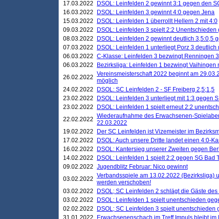
17.03.2022
DSOL: Leinfelden 2 gewinnt 3:1 gegen den 
16.03.2022
DSOL: Leinfelden 3 gewinnt 4:0 gegen Jena
15.03.2022
DSOL: Leinfelden 1 überrollt Hellern 2 mit 4:0
09.03.2022
DSOL: Leinfelden 3 spielt 2:2 Unentschieden
08.03.2022
DSOL: Leinfelden 2 gewinnt deutlich 3,5:0,5
07.03.2022
DSOL: Leinfelden 1 unterliegt Porz 3 deutlich 
06.03.2022
C-Klasse: Leinfelden 3 bezwingt Renningen 3 
06.03.2022
Bezirksliga: Leinfelden 1 bezwingt Vaihingen m
Vereinsmeisterschaft 2022 beginnt am 29.03.2
26.02.2022
möglich
24.02.2022
DSOL: SC Leinfelden 2 - SF Freiberg 2,5;1,5
23.02.2022
DSOL: Leinfelden 3 unterliegt mit 1:3 gegen S
23.02.2022
DSOL: Leinfelden 1 spielt erneut 2:2 unentsc
Wiederaufnahme des Erwachsenen-Spielabend
22.02.2022
22.03.2022
19.02.2022
Der SC Leinfelden ist Vizemeister im Bezirksm
17.02.2022
DSOL: Auch unsere Dritte landet einen 4:0-Ka
16.02.2022
DSOL: Kantersieg unserer Zweiten gegen Ber
14.02.2022
DSOL: Leinfelden 1 spielt 2:2 gegen SG Bad 
09.02.2022
Jugendblitz Februar: Nico gewinnt
Verbandsspiele am 13.02.2022 (Bezirksliga) 
03.02.2022
werden verschoben!
03.02.2022
DSOL; SC Leinfelden 2 schlägt die Gäste des
03.02.2022
DSOL: Leinfelden 1 spielt unentschieden gege
02.02.2022
DSOL; SC Leinfelden 3 spielt unentschieden
31.01.2022
Erwachsenenschach im Treff Impuls bleibt im