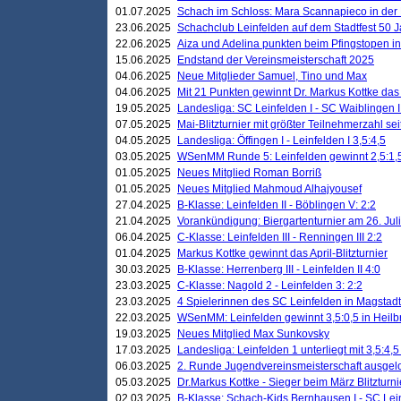
01.07.2025
Schach im Schloss: Mara Scannapieco in der
23.06.2025
Schachclub Leinfelden auf dem Stadtfest 50 
22.06.2025
Aiza und Adelina punkten beim Pfingstopen i
15.06.2025
Endstand der Vereinsmeisterschaft 2025
04.06.2025
Neue Mitglieder Samuel, Tino und Max
04.06.2025
Mit 21 Punkten gewinnt Dr. Markus Kottke das J
19.05.2025
Landesliga: SC Leinfelden I - SC Waiblingen I
07.05.2025
Mai-Blitzturnier mit größter Teilnehmerzahl se
04.05.2025
Landesliga: Öffingen I - Leinfelden I 3,5:4,5
03.05.2025
WSenMM Runde 5: Leinfelden gewinnt 2,5:1,
01.05.2025
Neues Mitglied Roman Borriß
01.05.2025
Neues Mitglied Mahmoud Alhajyousef
27.04.2025
B-Klasse: Leinfelden II - Böblingen V: 2:2
21.04.2025
Vorankündigung: Biergartenturnier am 26. Juli
06.04.2025
C-Klasse: Leinfelden III - Renningen III 2:2
01.04.2025
Markus Kottke gewinnt das April-Blitzturnier
30.03.2025
B-Klasse: Herrenberg III - Leinfelden II 4:0
23.03.2025
C-Klasse: Nagold 2 - Leinfelden 3: 2:2
23.03.2025
4 Spielerinnen des SC Leinfelden in Magstadt
22.03.2025
WSenMM: Leinfelden gewinnt 3,5:0,5 in Heilb
19.03.2025
Neues Mitglied Max Sunkovsky
17.03.2025
Landesliga: Leinfelden 1 unterliegt mit 3,5:4,5
06.03.2025
2. Runde Jugendvereinsmeisterschaft ausgel
05.03.2025
Dr.Markus Kottke - Sieger beim März Blitzturni
02.03.2025
B-Klasse: Schach-Kids Bernhausen I - SC Lein