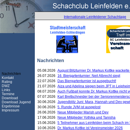
Internationale Leinfeldener Schachtage
Nachrichten
05.08.2026
August Blitzturnier Dr. Markus Kottke wackel
Nachrichten
26.07.2026
16. Biergartenturnier: Neil Albrecht siegt
Kontakt
22.07.2026
Das Biergartenturnier ist ausgebucht!
Rating
DWZ
21.07.2026
Aiza und Adelina siegen beim JPT in Leiphei
Links
08.07.2026
Auch Fußball konnte Dr. Markus Kottke nicht
Termine
07.07.2026
Karl Brettschneider bei der Seniorenmeister
Download
30.06.2026
Jugendblitz Juni: Mara, Hannah und Dev gew
Download Jugend
Ergebnisse
30.06.2026
5. Runde JVM ist ausgelost
Impressum
26.06.2026
Neue Mitglieder Marish und Dev
17.06.2026
Neue Mitglieder Yothika und Tanisha
15.06.2026
5 Teilnehmer aus Leinfelden beim Schach im 
10.06.2026
Dr. Markus Kottke ist Vereinsmeister 2026