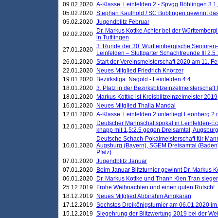
09.02.2020
A-Klasse: Leinfelden 2 - Spvgg Böblingen 3 1,
05.02.2020
Stephan Kaufhold / SC Böblingen gewinnt das 
05.02.2020
Jugendblitz Februar
Dr. Markus Kottke Achter bei der Württembergi
02.02.2020
in Tuttlingen
3. Runde der 30. Württembergische Senioren
27.01.2020
Leinfelden – Stuttgarter Schachfreunde III 2,5 
26.01.2020
Start der Vereinsmeisterschaft 2020 am 11. F
22.01.2020
Neues Mitglied Friedrich Knörzer
19.01.2020
Bezirksliga: Nagold - Leinfelden 4:4
18.01.2020
3. Platz in der Bezirksblitzeinzelmeisterschaft
18.01.2020
Markus Kottke ist Kreisblitzeinzelmeister 2019
16.01.2020
Neues Mitglied Thalia Mandal
12.01.2020
A-Klasse: Leinfelden 2 unterliegt Leonberg 2 
Deutscher Mannschaftspokal in Leinfelden-Ech
12.01.2020
knapp mit 1,5:2,5 gegen Dreisamtal, Augsbur
Deutsche Schach-Pokalmeisterschaft für Mann
10.01.2020
Augsburg (Bayern), SGEM Dreisamtal (Baden
Pfalz)
07.01.2020
Jugendblitz Januar
07.01.2020
Beim Januar Blitzturnier gewinnt Dr. Markus 
06.01.2020
Dr. Markus Kottke und Thanh Kien Tran siegen
25.12.2019
Frohe Weihnachten und einen guten Rutsch!
18.12.2019
Neues Mitglied Abbirahm Aingkaran
17.12.2019
Sechstes Dreikönigsturnier am 06.01.2020 im T
15.12.2019
Siegehrung der Blitzwertung 2019 bei der Wei