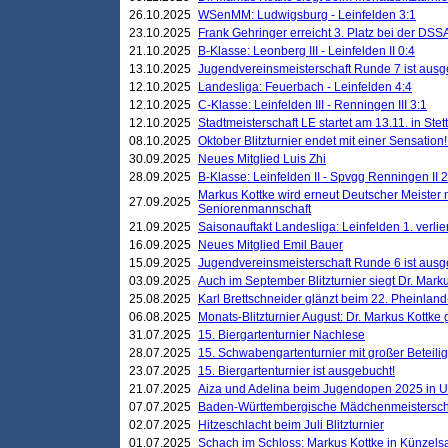
26.10.2025
WSenMM: Ludwigsburg - Leinfelden 3:1
23.10.2025
Frank Gehringer erreicht 3. Platz bei der DS
21.10.2025
B-Klasse: Leonberg III - Leinfelden II 0:4
13.10.2025
Jugendvereinsmeisterschaft Runde 7 ist ausg
12.10.2025
Landesliga: Feuerbach - Leinfelden 4:4
12.10.2025
C-Klasse: Leinfelden III - Renningen III 3:1
12.10.2025
Stadtmeisterschaft LE startet am 13.11. in Stet
08.10.2025
Oktober Blitzturnier endet mit einer Sensation!
30.09.2025
Neues Mitglied Luis Zhi
28.09.2025
B-Klasse: Leinfelden II - Spvgg Renningen II 2
Markus Kottke wird erneut Deutscher Meister 
27.09.2025
Seniorenmannschaft
21.09.2025
Saisonauftakt Landesliga: Leinfelden 1. verlier
16.09.2025
Neues Mitglied Emil Bauer
15.09.2025
Jugendvereinsmeisterschaft Runde 6 ist ausg
03.09.2025
Auch im September Blitzturnier siegt Dr. Mark
25.08.2025
Karl Brettschneider glänzt beim 22. Pheinlan
06.08.2025
Monats-Blitzturnier August: Dr. Markus Kottke
31.07.2025
15. Biergartenturnier Nachlese
28.07.2025
15. Schwabengartenturnier mit großer Beteili
23.07.2025
15. Biergartenturnier ist ausgebucht!
21.07.2025
Aiza und Adelina beim Jugendopen 2025 in 
07.07.2025
Baden-Württembergische Mädchenmeistersch
02.07.2025
Hitzeschlacht beim Juli Blitzturnier
01.07.2025
Schach im Schloss: Markus Kottke in Künzels