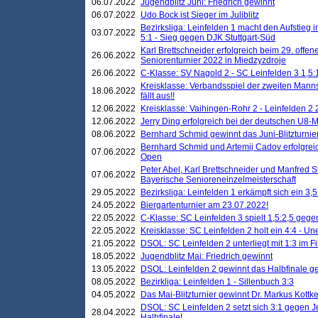
06.07.2022
Jugendblitz Juni: Friedrich gewinnt
06.07.2022
Udo Bock ist Sieger im Juliblitz
Bezirksliga: Leinfelden 1 macht den Aufstieg i
03.07.2022
5:1 - Sieg gegen DJK Stuttgart-Süd
Karl Brettschneider erfolgreich beim 29. off
26.06.2022
Seniorenturnier 2022 in Miedzyzdroje
26.06.2022
C-Klasse: SV Nagold 2 - SC Leinfelden 3 1,5:
Kreisklasse: Verbandsspiel der zweiten Manns
18.06.2022
fällt aus!!
12.06.2022
Kreisklasse: Vaihingen-Rohr 2 - Leinfelden 2 
12.06.2022
Jerry Ding erfolgreich bei der deutschen U8-M
08.06.2022
Bernhard Schmid gewinnt das Juni-Blitzturnie
Bernhard Schmid und Artemij Cadov erfolgreic
07.06.2022
Open
Peter Abel, Karl Brettschneider und Manfred St
07.06.2022
Bayerische Senioreneinzelmeisterschaft
29.05.2022
Bezirksliga: Leinfelden 1 erkämpft sich ein 3,
24.05.2022
Biergartenturnier am 23.07.2022!
22.05.2022
C-Klasse: SC Leinfelden 3 spielt 1,5:2,5 geg
22.05.2022
Kreisklasse: SC Leinfelden 2 holt ein 4:4 - 
21.05.2022
DSOL: SC Leinfelden 2 unterliegt mit 1:3 im F
18.05.2022
Jugendblitz Mai: Friedrich gewinnt
13.05.2022
DSOL: Leinfelden 2 gewinnt das Halbfinale geg
08.05.2022
Bezirkliga: Leinfelden 1 - Sillenbuch 3:3
04.05.2022
Das Mai-Blitzturnier gewinnt Dr. Markus Kottk
DSOL: SC Leinfelden 2 setzt sich 3:1 gegen J
28.04.2022
Halbfinale!