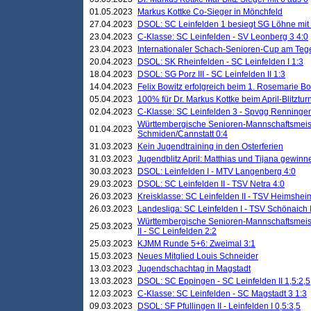
01.05.2023
Markus Kottke Co-Sieger in Mönchfeld
27.04.2023
DSOL: SC Leinfelden 1 besiegt SG Löhne mit 
23.04.2023
C-Klasse: SC Leinfelden - SV Leonberg 3 4:0
23.04.2023
Internationaler Schach-Senioren-Cup am Te
20.04.2023
DSOL: SK Rheinfelden - SC Leinfelden I 1:3
18.04.2023
DSOL: SG Porz III - SC Leinfelden II 1:3
14.04.2023
Felix Bowitz erfolgreich beim 1. Rosemarie B
05.04.2023
100% für Dr. Markus Kottke beim April-Blitztur
02.04.2023
C-Klasse: SC Leinfelden 3 - Spvgg Renningen
Württembergische Senioren-Mannschaftsmeist
01.04.2023
Schmiden/Cannstatt 0:4
31.03.2023
Kein Jugendtraining in den Osterferien
31.03.2023
Jugendblitz April: Matthias und Tijana gewinn
30.03.2023
DSOL: Leinfelden I - MTV Langenberg 4:0
29.03.2023
DSOL: SC Leinfelden II - TSV Netra 4:0
26.03.2023
Kreisklasse: SC Leinfelden II - TSV Heimsheim
26.03.2023
Landesliga: SC Leinfelden I - TSV Schönaich II
Württembergische Senioren-Mannschaftsmeiste
25.03.2023
II - SC Leinfelden 2:2
25.03.2023
KJMM Runde 5+6: Zweimal 3:1
15.03.2023
Neues Mitglied Louis Schneider
13.03.2023
Jugendschachtag in Magstadt
13.03.2023
DSOL: SC Eppingen - SC Leinfelden II 1,5:2,5
12.03.2023
C-Klasse: SC Leinfelden - SC Magstadt 3 1:3
09.03.2023
DSOL: SF Pfullingen II - Leinfelden I 0,5:3,5