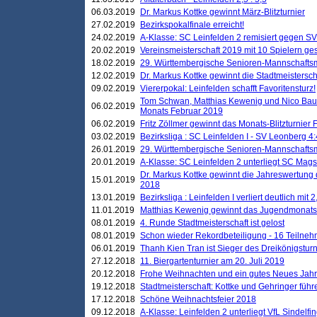
06.03.2019
Dr. Markus Kottke gewinnt März-Blitzturnier
27.02.2019
Bezirkspokalfinale erreicht!
24.02.2019
A-Klasse: SC Leinfelden 2 remisiert gegen SV
20.02.2019
Vereinsmeisterschaft 2019 mit 10 Spielern ges
18.02.2019
29. Württembergische Senioren-Mannschaftsm
12.02.2019
Dr. Markus Kottke gewinnt die Stadtmeistersc
09.02.2019
Viererpokal: Leinfelden schafft Favoritensturz!
Tom Schwan, Matthias Kewenig und Nico Baue
06.02.2019
Monats Februar 2019
06.02.2019
Fritz Zöllmer gewinnt das Monats-Blitzturnier 
03.02.2019
Bezirksliga : SC Leinfelden I - SV Leonberg 4:
26.01.2019
29. Württembergische Senioren-Mannschaftsm
20.01.2019
A-Klasse: SC Leinfelden 2 unterliegt SC Magst
Dr. Markus Kottke gewinnt die Jahreswertung d
15.01.2019
2018
13.01.2019
Bezirksliga : Leinfelden I verliert deutlich mit 
11.01.2019
Matthias Kewenig gewinnt das Jugendmonatsbl
08.01.2019
4. Runde Stadtmeisterschaft ist gelost
08.01.2019
Schon wieder Rekordbeteiligung - 16 Teilneh
06.01.2019
Thanh Kien Tran ist Sieger des Dreikönigstur
27.12.2018
11. Biergartenturnier am 20. Juli 2019
20.12.2018
Frohe Weihnachten und ein gutes Neues Jah
19.12.2018
Stadtmeisterschaft: Kottke und Gehringer führ
17.12.2018
Schöne Weihnachtsfeier 2018
09.12.2018
A-Klasse: Leinfelden 2 unterliegt VfL Sindelfin