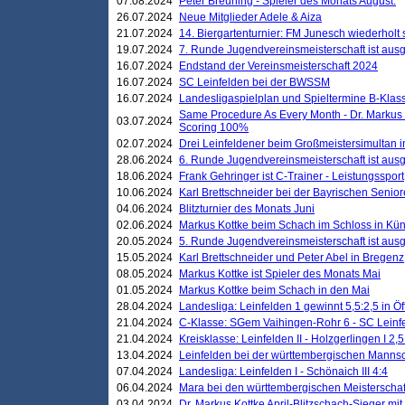
07.08.2024
Peter Breuning - Spieler des Monats August.
26.07.2024
Neue Mitglieder Adele & Aiza
21.07.2024
14. Biergartenturnier: FM Junesch wiederholt
19.07.2024
7. Runde Jugendvereinsmeisterschaft ist ausg
16.07.2024
Endstand der Vereinsmeisterschaft 2024
16.07.2024
SC Leinfelden bei der BWSSM
16.07.2024
Landesligaspielplan und Spieltermine B-Kla
Same Procedure As Every Month - Dr. Markus 
03.07.2024
Scoring 100%
02.07.2024
Drei Leinfeldener beim Großmeistersimultan 
28.06.2024
6. Runde Jugendvereinsmeisterschaft ist ausg
18.06.2024
Frank Gehringer ist C-Trainer - Leistungssport
10.06.2024
Karl Brettschneider bei der Bayrischen Senio
04.06.2024
Blitzturnier des Monats Juni
02.06.2024
Markus Kottke beim Schach im Schloss in Kü
20.05.2024
5. Runde Jugendvereinsmeisterschaft ist ausg
15.05.2024
Karl Brettschneider und Peter Abel in Bregenz
08.05.2024
Markus Kottke ist Spieler des Monats Mai
01.05.2024
Markus Kottke beim Schach in den Mai
28.04.2024
Landesliga: Leinfelden 1 gewinnt 5,5:2,5 in Ö
21.04.2024
C-Klasse: SGem Vaihingen-Rohr 6 - SC Leinfe
21.04.2024
Kreisklasse: Leinfelden II - Holzgerlingen I 2,5
13.04.2024
Leinfelden bei der württembergischen Mannsc
07.04.2024
Landesliga: Leinfelden I - Schönaich III 4:4
06.04.2024
Mara bei den württembergischen Meisterscha
03.04.2024
Dr. Markus Kottke April-Blitzschach-Sieger mit