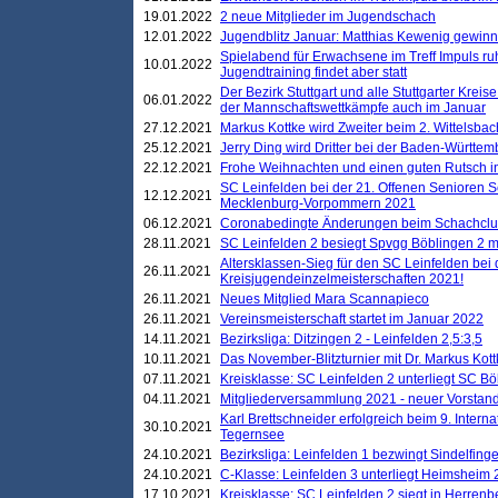
19.01.2022
2 neue Mitglieder im Jugendschach
12.01.2022
Jugendblitz Januar: Matthias Kewenig gewinn
Spielabend für Erwachsene im Treff Impuls ru
10.01.2022
Jugendtraining findet aber statt
Der Bezirk Stuttgart und alle Stuttgarter Krei
06.01.2022
der Mannschaftswettkämpfe auch im Januar
27.12.2021
Markus Kottke wird Zweiter beim 2. Wittelsb
25.12.2021
Jerry Ding wird Dritter bei der Baden-Württem
22.12.2021
Frohe Weihnachten und einen guten Rutsch i
SC Leinfelden bei der 21. Offenen Senioren S
12.12.2021
Mecklenburg-Vorpommern 2021
06.12.2021
Coronabedingte Änderungen beim Schachclub 
28.11.2021
SC Leinfelden 2 besiegt Spvgg Böblingen 2 mi
Altersklassen-Sieg für den SC Leinfelden bei
26.11.2021
Kreisjugendeinzelmeisterschaften 2021!
26.11.2021
Neues Mitglied Mara Scannapieco
26.11.2021
Vereinsmeisterschaft startet im Januar 2022
14.11.2021
Bezirksliga: Ditzingen 2 - Leinfelden 2,5:3,5
10.11.2021
Das November-Blitzturnier mit Dr. Markus Kott
07.11.2021
Kreisklasse: SC Leinfelden 2 unterliegt SC B
04.11.2021
Mitgliederversammlung 2021 - neuer Vorstan
Karl Brettschneider erfolgreich beim 9. Inte
30.10.2021
Tegernsee
24.10.2021
Bezirksliga: Leinfelden 1 bezwingt Sindelfinge
24.10.2021
C-Klasse: Leinfelden 3 unterliegt Heimsheim 2
17.10.2021
Kreisklasse: SC Leinfelden 2 siegt in Herrenbe