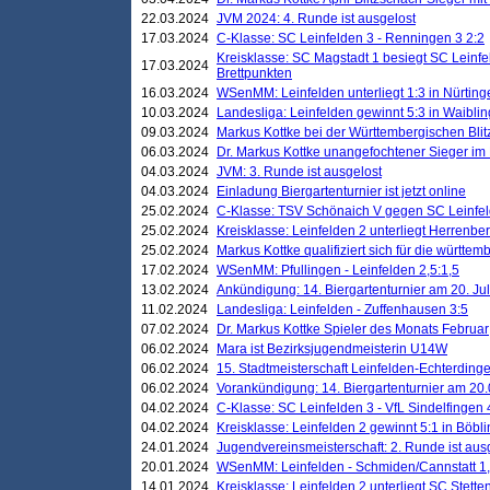
22.03.2024
JVM 2024: 4. Runde ist ausgelost
17.03.2024
C-Klasse: SC Leinfelden 3 - Renningen 3 2:2
Kreisklasse: SC Magstadt 1 besiegt SC Leinfe
17.03.2024
Brettpunkten
16.03.2024
WSenMM: Leinfelden unterliegt 1:3 in Nürting
10.03.2024
Landesliga: Leinfelden gewinnt 5:3 in Waibli
09.03.2024
Markus Kottke bei der Württembergischen Blit
06.03.2024
Dr. Markus Kottke unangefochtener Sieger im M
04.03.2024
JVM: 3. Runde ist ausgelost
04.03.2024
Einladung Biergartenturnier ist jetzt online
25.02.2024
C-Klasse: TSV Schönaich V gegen SC Leinfelde
25.02.2024
Kreisklasse: Leinfelden 2 unterliegt Herrenber
25.02.2024
Markus Kottke qualifiziert sich für die württem
17.02.2024
WSenMM: Pfullingen - Leinfelden 2,5:1,5
13.02.2024
Ankündigung: 14. Biergartenturnier am 20. Ju
11.02.2024
Landesliga: Leinfelden - Zuffenhausen 3:5
07.02.2024
Dr. Markus Kottke Spieler des Monats Februar
06.02.2024
Mara ist Bezirksjugendmeisterin U14W
06.02.2024
15. Stadtmeisterschaft Leinfelden-Echterding
06.02.2024
Vorankündigung: 14. Biergartenturnier am 20
04.02.2024
C-Klasse: SC Leinfelden 3 - VfL Sindelfingen 
04.02.2024
Kreisklasse: Leinfelden 2 gewinnt 5:1 in Böbl
24.01.2024
Jugendvereinsmeisterschaft: 2. Runde ist aus
20.01.2024
WSenMM: Leinfelden - Schmiden/Cannstatt 1,
14.01.2024
Kreisklasse: Leinfelden 2 unterliegt SC Stette