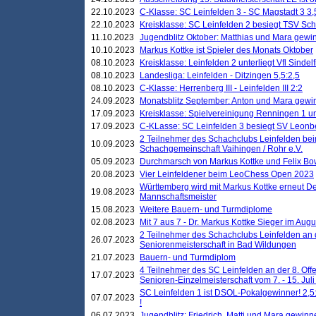
22.10.2023
C-Klasse: SC Leinfelden 3 - SC Magstadt 3 3,
22.10.2023
Kreisklasse: SC Leinfelden 2 besiegt TSV Schö
11.10.2023
Jugendblitz Oktober: Matthias und Mara gewi
10.10.2023
Markus Kottke ist Spieler des Monats Oktober
08.10.2023
Kreisklasse: Leinfelden 2 unterliegt Vfl Sindel
08.10.2023
Landesliga: Leinfelden - Ditzingen 5,5:2,5
08.10.2023
C-Klasse: Herrenberg III - Leinfelden III 2:2
24.09.2023
Monatsblitz September: Anton und Mara gew
17.09.2023
Kreisklasse: Spielvereinigung Renningen 1 unt
17.09.2023
C-KLasse: SC Leinfelden 3 besiegt SV Leonbe
2 Teilnehmer des Schachclubs Leinfelden bei
10.09.2023
Schachgemeinschaft Vaihingen / Rohr e.V.
05.09.2023
Durchmarsch von Markus Kottke und Felix Bow
20.08.2023
Vier Leinfeldener beim LeoChess Open 2023
Württemberg wird mit Markus Kottke erneut D
19.08.2023
Mannschaftsmeister
15.08.2023
Weitere Bauern- und Turmdiplome
02.08.2023
Mit 7 aus 7 - Dr. Markus Kottke Sieger im Augus
2 Teilnehmer des Schachclubs Leinfelden an 
26.07.2023
Seniorenmeisterschaft in Bad Wildungen
21.07.2023
Bauern- und Turmdiplom
4 Teilnehmer des SC Leinfelden an der 8. O
17.07.2023
Senioren-Einzelmeisterschaft vom 7. - 15. Jul
SC Leinfelden 1 ist DSOL-Pokalgewinner! 2,5:1
07.07.2023
!
06.07.2023
Jugendblitz: Friedrich, Matti und Mara gewinn