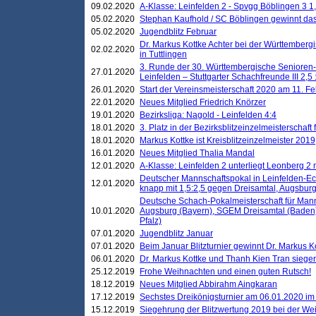
09.02.2020
A-Klasse: Leinfelden 2 - Spvgg Böblingen 3 1,
05.02.2020
Stephan Kaufhold / SC Böblingen gewinnt das 
05.02.2020
Jugendblitz Februar
Dr. Markus Kottke Achter bei der Württembergi
02.02.2020
in Tuttlingen
3. Runde der 30. Württembergische Senioren
27.01.2020
Leinfelden – Stuttgarter Schachfreunde III 2,5 
26.01.2020
Start der Vereinsmeisterschaft 2020 am 11. F
22.01.2020
Neues Mitglied Friedrich Knörzer
19.01.2020
Bezirksliga: Nagold - Leinfelden 4:4
18.01.2020
3. Platz in der Bezirksblitzeinzelmeisterschaft
18.01.2020
Markus Kottke ist Kreisblitzeinzelmeister 2019
16.01.2020
Neues Mitglied Thalia Mandal
12.01.2020
A-Klasse: Leinfelden 2 unterliegt Leonberg 2 
Deutscher Mannschaftspokal in Leinfelden-Ech
12.01.2020
knapp mit 1,5:2,5 gegen Dreisamtal, Augsbur
Deutsche Schach-Pokalmeisterschaft für Mann
10.01.2020
Augsburg (Bayern), SGEM Dreisamtal (Baden
Pfalz)
07.01.2020
Jugendblitz Januar
07.01.2020
Beim Januar Blitzturnier gewinnt Dr. Markus 
06.01.2020
Dr. Markus Kottke und Thanh Kien Tran siegen
25.12.2019
Frohe Weihnachten und einen guten Rutsch!
18.12.2019
Neues Mitglied Abbirahm Aingkaran
17.12.2019
Sechstes Dreikönigsturnier am 06.01.2020 im T
15.12.2019
Siegehrung der Blitzwertung 2019 bei der Wei