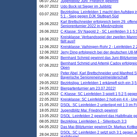
06.07.2022
Jugendblitz Juni: Friedrich gewinnt
06.07.2022
Udo Bock ist Sieger im Juliblitz
Bezirksliga: Leinfelden 1 macht den Aufstieg i
03.07.2022
5:1 - Sieg gegen DJK Stuttgart-Süd
Karl Brettschneider erfolgreich beim 29. off
26.06.2022
Seniorenturnier 2022 in Miedzyzdroje
26.06.2022
C-Klasse: SV Nagold 2 - SC Leinfelden 3 1,5:
Kreisklasse: Verbandsspiel der zweiten Manns
18.06.2022
fällt aus!!
12.06.2022
Kreisklasse: Vaihingen-Rohr 2 - Leinfelden 2 
12.06.2022
Jerry Ding erfolgreich bei der deutschen U8-M
08.06.2022
Bernhard Schmid gewinnt das Juni-Blitzturnie
Bernhard Schmid und Artemij Cadov erfolgreic
07.06.2022
Open
Peter Abel, Karl Brettschneider und Manfred St
07.06.2022
Bayerische Senioreneinzelmeisterschaft
29.05.2022
Bezirksliga: Leinfelden 1 erkämpft sich ein 3,
24.05.2022
Biergartenturnier am 23.07.2022!
22.05.2022
C-Klasse: SC Leinfelden 3 spielt 1,5:2,5 geg
22.05.2022
Kreisklasse: SC Leinfelden 2 holt ein 4:4 - 
21.05.2022
DSOL: SC Leinfelden 2 unterliegt mit 1:3 im F
18.05.2022
Jugendblitz Mai: Friedrich gewinnt
13.05.2022
DSOL: Leinfelden 2 gewinnt das Halbfinale geg
08.05.2022
Bezirkliga: Leinfelden 1 - Sillenbuch 3:3
04.05.2022
Das Mai-Blitzturnier gewinnt Dr. Markus Kottk
DSOL: SC Leinfelden 2 setzt sich 3:1 gegen J
28.04.2022
Halbfinale!