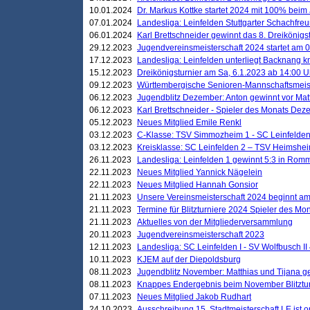
10.01.2024
Dr. Markus Kottke startet 2024 mit 100% beim 
07.01.2024
Landesliga: Leinfelden Stuttgarter Schachfreun
06.01.2024
Karl Brettschneider gewinnt das 8. Dreikönigs
29.12.2023
Jugendvereinsmeisterschaft 2024 startet am 0
17.12.2023
Landesliga: Leinfelden unterliegt Backnang kn
15.12.2023
Dreikönigsturnier am Sa, 6.1.2023 ab 14:00 U
09.12.2023
Württembergische Senioren-Mannschaftsmeiste
06.12.2023
Jugendblitz Dezember: Anton gewinnt vor Matt
06.12.2023
Karl Brettschneider - Spieler des Monats De
05.12.2023
Neues Mitglied Emile Renkl
03.12.2023
C-Klasse: TSV Simmozheim 1 - SC Leinfelden
03.12.2023
Kreisklasse: SC Leinfelden 2 – TSV Heimshei
26.11.2023
Landesliga: Leinfelden 1 gewinnt 5:3 in Ro
22.11.2023
Neues Mitglied Yannick Nägelein
22.11.2023
Neues Mitglied Hannah Gonsior
21.11.2023
Unsere Vereinsmeisterschaft 2024 beginnt am
21.11.2023
Termine für Blitzturniere 2024 Spieler des Mon
21.11.2023
Aktuelles von der Mitgliederversammlung
20.11.2023
Jugendvereinsmeisterschaft 2023
12.11.2023
Landesliga: SC Leinfelden I - SV Wolfbusch II 
10.11.2023
KJEM auf der Diepoldsburg
08.11.2023
Jugendblitz November: Matthias und Tijana 
08.11.2023
Knappes Endergebnis beim November Blitztur
07.11.2023
Neues Mitglied Jakob Rudhart
24.10.2023
Ausschreibung 15. Stadtmeisterschaft LE ist o