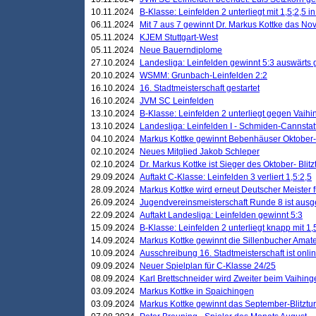
10.11.2024
B-Klasse: Leinfelden 2 unterliegt mit 1,5;2,5 
06.11.2024
Mit 7 aus 7 gewinnt Dr. Markus Kottke das Nov
05.11.2024
KJEM Stuttgart-West
05.11.2024
Neue Bauerndiplome
27.10.2024
Landesliga: Leinfelden gewinnt 5:3 auswärts
20.10.2024
WSMM: Grunbach-Leinfelden 2:2
16.10.2024
16. Stadtmeisterschaft gestartet
16.10.2024
JVM SC Leinfelden
13.10.2024
B-Klasse: Leinfelden 2 unterliegt gegen Vaihi
13.10.2024
Landesliga: Leinfelden I - Schmiden-Cannstatt 
04.10.2024
Markus Kottke gewinnt Bebenhäuser Oktober-B
02.10.2024
Neues Mitglied Jakob Schleper
02.10.2024
Dr. Markus Kottke ist Sieger des Oktober- Blitz
29.09.2024
Auftakt C-Klasse: Leinfelden 3 verliert 1,5:2,5
28.09.2024
Markus Kottke wird erneut Deutscher Meister 
26.09.2024
Jugendvereinsmeisterschaft Runde 8 ist ausg
22.09.2024
Auftakt Landesliga: Leinfelden gewinnt 5:3
15.09.2024
B-Klasse: Leinfelden 2 unterliegt knapp mit 1,
14.09.2024
Markus Kottke gewinnt die Sillenbucher Amate
10.09.2024
Ausschreibung 16. Stadtmeisterschaft ist onli
09.09.2024
Neuer Spielplan für C-Klasse 24/25
08.09.2024
Karl Brettschneider wird Zweiter beim Vaihing
03.09.2024
Markus Kottke in Spaichingen
03.09.2024
Markus Kottke gewinnt das September-Blitztur