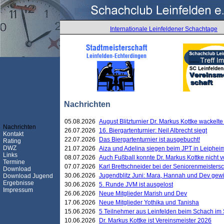
Internationale Leinfeldener Schachtage
Nachrichten
05.08.2026
August Blitzturnier Dr. Markus Kottke wackel
Nachrichten
26.07.2026
16. Biergartenturnier: Neil Albrecht siegt
Kontakt
22.07.2026
Das Biergartenturnier ist ausgebucht!
Rating
DWZ
21.07.2026
Aiza und Adelina siegen beim JPT in Leiphei
Links
08.07.2026
Auch Fußball konnte Dr. Markus Kottke nicht
Termine
07.07.2026
Karl Brettschneider bei der Seniorenmeister
Download
30.06.2026
Jugendblitz Juni: Mara, Hannah und Dev gew
Download Jugend
Ergebnisse
30.06.2026
5. Runde JVM ist ausgelost
Impressum
26.06.2026
Neue Mitglieder Marish und Dev
17.06.2026
Neue Mitglieder Yothika und Tanisha
15.06.2026
5 Teilnehmer aus Leinfelden beim Schach im 
10.06.2026
Dr. Markus Kottke ist Vereinsmeister 2026