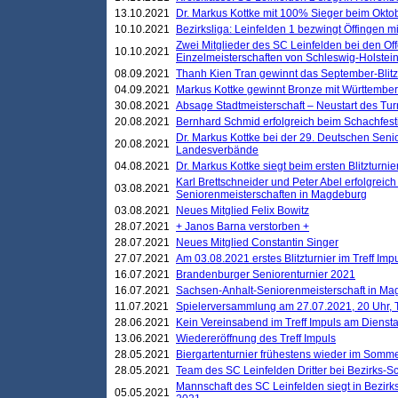
13.10.2021
Dr. Markus Kottke mit 100% Sieger beim Oktobe
10.10.2021
Bezirksliga: Leinfelden 1 bezwingt Öffingen mi
Zwei Mitglieder des SC Leinfelden bei den Of
10.10.2021
Einzelmeisterschaften von Schleswig-Holstei
08.09.2021
Thanh Kien Tran gewinnt das September-Blitz
04.09.2021
Markus Kottke gewinnt Bronze mit Württemberg
30.08.2021
Absage Stadtmeisterschaft – Neustart des Tur
20.08.2021
Bernhard Schmid erfolgreich beim Schachfesti
Dr. Markus Kottke bei der 29. Deutschen Sen
20.08.2021
Landesverbände
04.08.2021
Dr. Markus Kottke siegt beim ersten Blitzturn
Karl Brettschneider und Peter Abel erfolgreic
03.08.2021
Seniorenmeisterschaften in Magdeburg
03.08.2021
Neues Mitglied Felix Bowitz
28.07.2021
+ Janos Barna verstorben +
28.07.2021
Neues Mitglied Constantin Singer
27.07.2021
Am 03.08.2021 erstes Blitzturnier im Treff Im
16.07.2021
Brandenburger Seniorenturnier 2021
16.07.2021
Sachsen-Anhalt-Seniorenmeisterschaft in M
11.07.2021
Spielerversammlung am 27.07.2021, 20 Uhr, T
28.06.2021
Kein Vereinsabend im Treff Impuls am Dienst
13.06.2021
Wiedereröffnung des Treff Impuls
28.05.2021
Biergartenturnier frühestens wieder im Somm
28.05.2021
Team des SC Leinfelden Dritter bei Bezirks-S
Mannschaft des SC Leinfelden siegt in Bezirks
05.05.2021