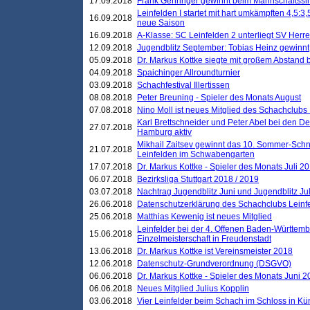
17.09.2018
Frank Gehringer gewinnt beim Mannschaftssi
Leinfelden I startet mit hart umkämpften 4,5:
16.09.2018
neue Saison
16.09.2018
A-Klasse: SC Leinfelden 2 unterliegt SV Herre
12.09.2018
Jugendblitz September: Tobias Heinz gewinnt
05.09.2018
Dr. Markus Kottke siegte mit großem Abstand 
04.09.2018
Spaichinger Allroundturnier
03.09.2018
Schachfestival Illertissen
08.08.2018
Peter Breuning - Spieler des Monats August
07.08.2018
Nino Moll ist neues Mitglied des Schachclubs
Karl Brettschneider und Peter Abel bei den D
27.07.2018
Hamburg aktiv
Mikhail Zaitsev gewinnt das 10. Sommer-Schn
21.07.2018
Leinfelden im Schwabengarten
17.07.2018
Dr. Markus Kottke - Spieler des Monats Juli 2
06.07.2018
Bezirksliga Stuttgart 2018 / 2019
03.07.2018
Nachtrag Jugendblitz Juni und Jugendblitz Jul
26.06.2018
Datenschutzerklärung des Schachclubs Lein
25.06.2018
Matthias Kewenig ist neues Mitglied
Leinfelder bei der 4. Offenen Baden-Württem
15.06.2018
Einzelmeisterschaft in Freudenstadt
13.06.2018
Dr. Markus Kottke ist Vereinsmeister 2018
12.06.2018
Datenschutz-Grundverordnung (DSGVO)
06.06.2018
Dr. Markus Kottke - Spieler des Monats Juni 
06.06.2018
Neues Mitglied Julius Kopplin
03.06.2018
Vier Leinfelder beim Schach im Schloss in K