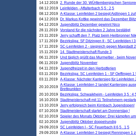
14.12.2019
2. Runde der 30. WÜrttembergischen Seniore
08.12.2019
Leinfelden - Affalterbach 5,5 : 2,5
08.12.2019
A-Klasse: Leinfelden 2 besiegt Aidlingen 1 zu
04.12.2019
Dr. Markus Kottke gewinnt das Dezember Blitzt
04.12.2019
Jugendblitz Dezember gewinnt Nico
28.11.2019
Vorstand für die nächsten 2 Jahre bestätigt
23.11.2019
Jerry schafft den 7. Platz beim Heilbronner 
17.11.2019
Bezirksliga: SF Ditzingen II - SC Leinfelden I 3
17.11.2019
SC-Leinfelden 2 - siegreich gegen Magstadt 2
15.11.2019
14. Stadtmeisterschaft Runde 3
06.11.2019
Und täglich grüßt das Murmeltier - beim Novemb
06.11.2019
Jugendblitz November
04.11.2019
Jugendfreizeit in den Herbstferien
03.11.2019
Bezirksliga: SC Leinfelden 1 - SF Oeffingen 1 
03.11.2019
A-Klasse: Nächster Kantersieg für Leinfelden 2
A-Klasse: Leinfelden 2 landet Kantersieg aus
20.10.2019
Brettpunkten
20.10.2019
Bezirksliga: Schwaikheim - Leinfelden 3,5 : 4,
16.10.2019
Stadtmeisterschaft mit 11 Teilnehmern gestart
13.10.2019
Jerry erfolgreich beim Kirnbach Jugendopen!
07.10.2019
Stadtmeisterschaft startet am Donnerstag !
02.10.2019
Spieler des Monats Oktober: Drei kämpfen um
02.10.2019
Jugendblitz Oktober doppelrundig
29.09.2019
SC Leinfelden I - SC Feuerbach II 6,5 . 1,5
29.09.2019
A-Klasse: Leinfelden 2 besiegt Renningen 1 z