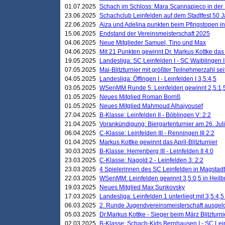
01.07.2025
Schach im Schloss: Mara Scannapieco in der
23.06.2025
Schachclub Leinfelden auf dem Stadtfest 50 
22.06.2025
Aiza und Adelina punkten beim Pfingstopen i
15.06.2025
Endstand der Vereinsmeisterschaft 2025
04.06.2025
Neue Mitglieder Samuel, Tino und Max
04.06.2025
Mit 21 Punkten gewinnt Dr. Markus Kottke das J
19.05.2025
Landesliga: SC Leinfelden I - SC Waiblingen I
07.05.2025
Mai-Blitzturnier mit größter Teilnehmerzahl se
04.05.2025
Landesliga: Öffingen I - Leinfelden I 3,5:4,5
03.05.2025
WSenMM Runde 5: Leinfelden gewinnt 2,5:1,
01.05.2025
Neues Mitglied Roman Borriß
01.05.2025
Neues Mitglied Mahmoud Alhajyousef
27.04.2025
B-Klasse: Leinfelden II - Böblingen V: 2:2
21.04.2025
Vorankündigung: Biergartenturnier am 26. Juli
06.04.2025
C-Klasse: Leinfelden III - Renningen III 2:2
01.04.2025
Markus Kottke gewinnt das April-Blitzturnier
30.03.2025
B-Klasse: Herrenberg III - Leinfelden II 4:0
23.03.2025
C-Klasse: Nagold 2 - Leinfelden 3: 2:2
23.03.2025
4 Spielerinnen des SC Leinfelden in Magstadt
22.03.2025
WSenMM: Leinfelden gewinnt 3,5:0,5 in Heilb
19.03.2025
Neues Mitglied Max Sunkovsky
17.03.2025
Landesliga: Leinfelden 1 unterliegt mit 3,5:4,5
06.03.2025
2. Runde Jugendvereinsmeisterschaft ausgel
05.03.2025
Dr.Markus Kottke - Sieger beim März Blitzturni
02.03.2025
B-Klasse: Schach-Kids Bernhausen I - SC Lein