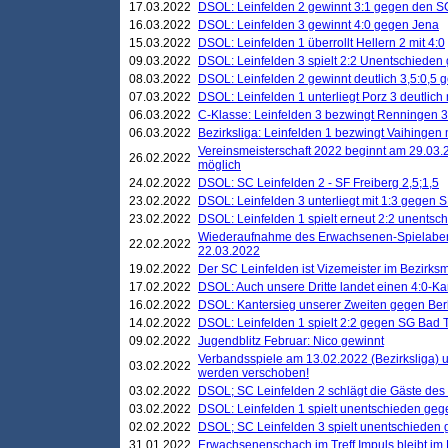
17.03.2022
DSOL: Leinfelden 2 gewinnt 3:1 gegen den 
16.03.2022
DSOL: Leinfelden 3 gewinnt 4:0 gegen Jena
15.03.2022
DSOL: Leinfelden 1 überrollt Hellern 2 mit 4:0
09.03.2022
DSOL: Leinfelden 3 spielt 2:2 Unentschieden
08.03.2022
DSOL: Leinfelden 2 gewinnt deutlich 3,5:0,5
07.03.2022
DSOL: Leinfelden 1 unterliegt Porz 3 deutlich 
06.03.2022
C-Klasse: Leinfelden 3 bezwingt Renningen 3 
06.03.2022
Bezirksliga: Leinfelden 1 bezwingt Vaihingen m
Vereinsmeisterschaft 2022 beginnt am 29.03.2
26.02.2022
möglich
24.02.2022
DSOL: SC Leinfelden 2 - SF Freiberg 2,5;1,5
23.02.2022
DSOL: Leinfelden 3 unterliegt mit 1:3 gegen S
23.02.2022
DSOL: Leinfelden 1 spielt erneut 2:2 unentsc
Wiederaufnahme des Erwachsenen-Spielabend
22.02.2022
22.03.2022
19.02.2022
Der SC Leinfelden ist Vizemeister im Bezirksm
17.02.2022
DSOL: Auch unsere Dritte landet einen 4:0-Ka
16.02.2022
DSOL: Kantersieg unserer Zweiten gegen Ber
14.02.2022
DSOL: Leinfelden 1 spielt 2:2 gegen SG Bad 
09.02.2022
Jugendblitz Februar: Nico gewinnt
Verbandsspiele am 13.02.2022 (Bezirksliga) 
03.02.2022
werden verschoben!
03.02.2022
DSOL; SC Leinfelden 2 schlägt die Gäste des
03.02.2022
DSOL: Leinfelden 1 spielt unentschieden gege
02.02.2022
DSOL; SC Leinfelden 3 spielt unentschieden
31.01.2022
Erwachsenenschach im Treff Impuls bleibt im