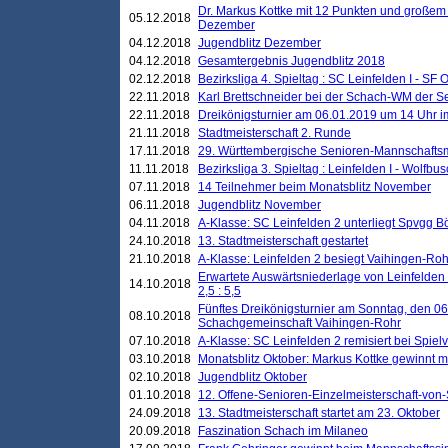
Dr. Markus Kottke mit 12 Punkten und großem
05.12.2018
Dezember
04.12.2018
Jugendblitz Dezember
04.12.2018
Gesamtergebnis Jugendblitz 2018
02.12.2018
Bezirksliga 4. Spieltag : SC Leinfelden I - SF O
22.11.2018
Karl Brettschneider bei der Schach-WM der S
22.11.2018
Dreikönigsturnier am 06.01.2019 um 14 Uhr im 
21.11.2018
Stadtmeisterschaft 2. Runde
17.11.2018
29. Württembergische Senioren-Mannschaftsm
11.11.2018
Bezirksliga 3. Spieltag : Leinfelden I - Wolfbusch
07.11.2018
14 Teilnehmer beim Monatsblitz November
06.11.2018
Jugendblitz November
04.11.2018
A-Klasse: SC Leinfelden 2 unterliegt Spvgg Bö
24.10.2018
13. Stadtmeisterschaft gestartet
21.10.2018
A-Klasse: Leinfelden 2 besiegt Vaihingen-Rohr 
Erwartete Auswärtsniederlage von Leinfelden 
14.10.2018
2,5 : 5,5
Fünftes Dreikönigsturnier am Sonntag, den 0
08.10.2018
Schachgemeinschaft Vaihingen-Rohr
07.10.2018
A-Klasse: SC Leinfelden 2 remisiert bei Spie
03.10.2018
Monatsblitz Oktober: Markus Kottke gewinnt mi
02.10.2018
Jugendblitz Oktober
01.10.2018
12. Offene-Senioren-Einzelmeisterschaft-von
24.09.2018
13. Stadtmeisterschaft startet am 23. Oktober
20.09.2018
Faszination Schach im Milaneo