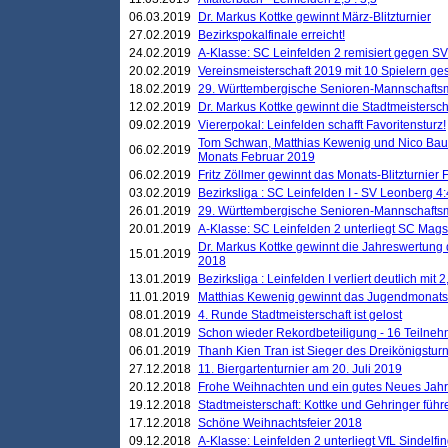
06.03.2019
Dr. Markus Kottke gewinnt März-Blitzturnier
27.02.2019
Bezirkspokalfinale erreicht!
24.02.2019
A-Klasse: SC Leinfelden 2 remisiert gegen SV
20.02.2019
Vereinsmeisterschaft 2019 mit 10 Spielern ges
18.02.2019
29. Württembergische Senioren-Mannschaftsm
12.02.2019
Dr. Markus Kottke gewinnt die Stadtmeistersc
09.02.2019
Viererpokal: Leinfelden schafft Favoritensturz!
Tom Schwan, Matthias Kewenig und Nico Baue
06.02.2019
Monats Februar 2019
06.02.2019
Fritz Zöllmer gewinnt das Monats-Blitzturnier 
03.02.2019
Bezirksliga : SC Leinfelden I - SV Leonberg 4:
26.01.2019
29. Württembergische Senioren-Mannschaftsm
20.01.2019
A-Klasse: SC Leinfelden 2 unterliegt SC Magst
Dr. Markus Kottke gewinnt die Jahreswertung d
15.01.2019
2018
13.01.2019
Bezirksliga : Leinfelden I verliert deutlich mit 
11.01.2019
Matthias Kewenig gewinnt das Jugendmonatsbl
08.01.2019
4. Runde Stadtmeisterschaft ist gelost
08.01.2019
Schon wieder Rekordbeteiligung - 16 Teilneh
06.01.2019
Thanh Kien Tran ist Sieger des Dreikönigstur
27.12.2018
11. Biergartenturnier am 20. Juli 2019
20.12.2018
Frohe Weihnachten und ein gutes Neues Jah
19.12.2018
Stadtmeisterschaft: Kottke und Gehringer führ
17.12.2018
Schöne Weihnachtsfeier 2018
09.12.2018
A-Klasse: Leinfelden 2 unterliegt VfL Sindelfin