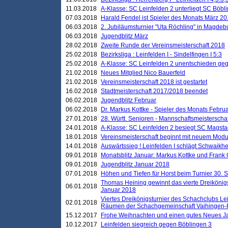
11.03.2018
A-Klasse: SC Leinfelden 2 unterliegt SC Böbli
07.03.2018
Harald Fendel ist Spieler des Monats März 2
06.03.2018
2. Jubiläumsturnier "Uta Röchling" in Magdebu
06.03.2018
Jugendblitz März
28.02.2018
Zweite Runde der Vereinsmeisterschaft 2018
25.02.2018
Bezirksliga : Leinfelden I - Sindelfingen I 5:3
25.02.2018
A-Klasse: SC Leinfelden 2 unentschieden geg
21.02.2018
Neues Mitglied Nico Bauerfeld
21.02.2018
Vereinsmeisterschaft 2018 ist gestartet
16.02.2018
Stadtmeisterschaft 2017/2018 beendet
06.02.2018
Jugendblitz Februar
06.02.2018
Dr. Markus Kottke - Spieler des Monats Febru
27.01.2018
28. Württ. Senioren - Mannschaftsmeisterscha
24.01.2018
A-Klasse: SC Leinfelden 2 besiegt SC Magstadt
18.01.2018
Vereinsmeisterschaft beginnt mit neuem Mod
14.01.2018
Auswärtssieg ! Leinfelden I schlägt Schwaikhei
09.01.2018
Monatsblitz Januar: Markus Kottke und Frank
09.01.2018
Jugendblitz Januar 2018
07.01.2018
Höhen und Tiefen für Horst beim Turnier 30. 
Thomas Heining gewinnt das vierte Dreikönigs
06.01.2018
Januar 2018
Viertes Dreikönigsturnier des Schachclubs Le
02.01.2018
Räumen der Schachgemeinschaft Vaihingen-
15.12.2017
Frohe Weihnachten und einen gutes Neues J
10.12.2017
Leinfelden siegreich gegen Böblingen 3