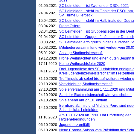
2021
01.05.2021
SC Leinfelden II ist Zweiter der DSOL 2021
SC Leinfelden II steht im Finale der DSOL am 
24.04.2021
SV Türme Billerbeck
15.04.2021
SC Leinfelden II steht im Halbfinale der Deu
03.04.2021
Frohe Ostern
02.04.2021
SC Leinfelden II ist Gruppensieger in der De
01.04.2021
SC Leinfelden I Gruppenfünfter in der Deuts
30.03.2021
SC Leinfelden erfolgreich in der Deutschen 
15.03.2021
Mitgliederversammlung wird verlegt vom 30.0
05.01.2021
Absage Stadtmeisterschaft
19.12.2020
Frohe Weihnachten und einen guten Beginn f
17.11.2020
Keine Weihnachtsfeier 2020
Drei Jugendliche des SC Leinfelden erfolgreic
04.11.2020
Kreisjugendeinzelmeisterschaft im Freizeithe
31.10.2020
Treff Impuls ab sofort bis auf weiteres wieder
29.10.2020
Verschiebung Stadtmeisterschaft
27.10.2020
Spielerversammlung am 17.11.2020 und Mitg
24.10.2020
Start der Stadtmeisterschaft wird verschoben
24.10.2020
Spielabend am 27.10. entfällt
Bernhard Schmid und Michele Porro sind neu
14.10.2020
Schachclubs Leinfelden
Am 13.10.2020 ab 19:00 Uhr Erörterung der L
11.10.2020
Hygienebedingungen
06.10.2020
Jugendblitz entfällt
05.10.2020
Neue Corona-Saison vom Präsidium des Sch