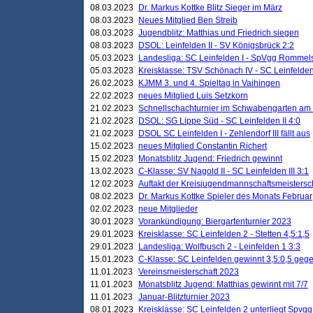
08.03.2023
Dr. Markus Kottke Blitz Sieger im März
08.03.2023
Neues Mitglied Ben Streib
08.03.2023
Jugendblitz: Matthias und Friedrich siegen
08.03.2023
DSOL: Leinfelden II - SV Königsbrück 2:2
05.03.2023
Landesliga: SC Leinfelden I - SpVgg Rommels
05.03.2023
Kreisklasse: TSV Schönach IV - SC Leinfelden 
26.02.2023
KJMM 3. und 4. Spieltag in Vaihingen
22.02.2023
neues Mitglied Luis Setzkorn
21.02.2023
Schnellschachturnier im Schwabengarten am
21.02.2023
DSOL: SG Lippe Süd - SC Leinfelden II 4:0
21.02.2023
DSOL SC Leinfelden I - Zehlendorf III fällt aus
15.02.2023
neues Mitglied Constantin Richert
15.02.2023
Monatsblitz Jugend: Friedrich gewinnt
13.02.2023
C-Klasse: SV Nagold II - SC Leinfelden III 3:1
12.02.2023
Auftakt der Kreisjugendmannschaftsmeistersc
08.02.2023
Dr. Markus Kottke Spieler des Monats Februar
02.02.2023
neue Mitglieder
30.01.2023
Vorankündigung: Biergartenturnier 2023
29.01.2023
Kreisklasse: SC Leinfelden 2 - Stetten 4,5:1,5
29.01.2023
Landesliga: Wolfbusch 2 - Leinfelden 1 3:3
15.01.2023
C-Klasse: SC Leinfelden gewinnt 3,5:0,5 geg
11.01.2023
Vereinsmeisterschaft 2023
11.01.2023
Monatsblitz Jugend: Matthias gewinnt mit 7/7
11.01.2023
Januar-Blitzturnier 2023
08.01.2023
Kreisklasse: SC Leinfelden 2 unterliegt Spvg