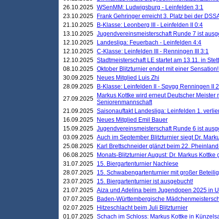
26.10.2025
WSenMM: Ludwigsburg - Leinfelden 3:1
23.10.2025
Frank Gehringer erreicht 3. Platz bei der DS
21.10.2025
B-Klasse: Leonberg III - Leinfelden II 0:4
13.10.2025
Jugendvereinsmeisterschaft Runde 7 ist ausg
12.10.2025
Landesliga: Feuerbach - Leinfelden 4:4
12.10.2025
C-Klasse: Leinfelden III - Renningen III 3:1
12.10.2025
Stadtmeisterschaft LE startet am 13.11. in Stet
08.10.2025
Oktober Blitzturnier endet mit einer Sensation!
30.09.2025
Neues Mitglied Luis Zhi
28.09.2025
B-Klasse: Leinfelden II - Spvgg Renningen II 2
Markus Kottke wird erneut Deutscher Meister 
27.09.2025
Seniorenmannschaft
21.09.2025
Saisonauftakt Landesliga: Leinfelden 1. verlier
16.09.2025
Neues Mitglied Emil Bauer
15.09.2025
Jugendvereinsmeisterschaft Runde 6 ist ausg
03.09.2025
Auch im September Blitzturnier siegt Dr. Mark
25.08.2025
Karl Brettschneider glänzt beim 22. Pheinlan
06.08.2025
Monats-Blitzturnier August: Dr. Markus Kottke
31.07.2025
15. Biergartenturnier Nachlese
28.07.2025
15. Schwabengartenturnier mit großer Beteili
23.07.2025
15. Biergartenturnier ist ausgebucht!
21.07.2025
Aiza und Adelina beim Jugendopen 2025 in 
07.07.2025
Baden-Württembergische Mädchenmeistersch
02.07.2025
Hitzeschlacht beim Juli Blitzturnier
01.07.2025
Schach im Schloss: Markus Kottke in Künzels