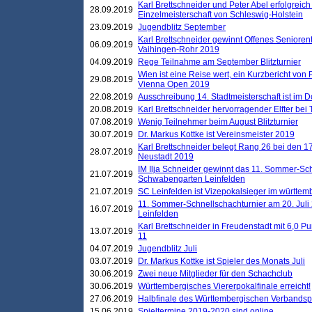
Karl Brettschneider und Peter Abel erfolgreich
28.09.2019
Einzelmeisterschaft von Schleswig-Holstein
23.09.2019
Jugendblitz September
Karl Brettschneider gewinnt Offenes Seniore
06.09.2019
Vaihingen-Rohr 2019
04.09.2019
Rege Teilnahme am September Blitzturnier
Wien ist eine Reise wert, ein Kurzbericht von
29.08.2019
Vienna Open 2019
22.08.2019
Ausschreibung 14. Stadtmeisterschaft ist im
20.08.2019
Karl Brettschneider hervorragender Elfter bei
07.08.2019
Wenig Teilnehmer beim August Blitzturnier
30.07.2019
Dr. Markus Kottke ist Vereinsmeister 2019
Karl Brettschneider belegt Rang 26 bei den 1
28.07.2019
Neustadt 2019
IM Ilja Schneider gewinnt das 11. Sommer-Sch
21.07.2019
Schwabengarten Leinfelden
21.07.2019
SC Leinfelden ist Vizepokalsieger im württem
11. Sommer-Schnellschachturnier am 20. Jul
16.07.2019
Leinfelden
Karl Brettschneider in Freudenstadt mit 6,0 
13.07.2019
11
04.07.2019
Jugendblitz Juli
03.07.2019
Dr. Markus Kottke ist Spieler des Monats Juli
30.06.2019
Zwei neue Mitglieder für den Schachclub
30.06.2019
Württembergisches Viererpokalfinale erreicht!
27.06.2019
Halbfinale des Württembergischen Verbands
15.06.2019
Spieltermine 2019-2020 sind online