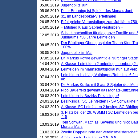
05.06.2019
Jugendblitz Juni
05.06.2019
Peter Breuning ist Spieler des Monats Juni.
26.05.2019
3:1 im Landespokal-Viertelfinale!
26.05.2019
Erfolgreiche Veranstaltung zum Jubiläum 750
14.05.2019
+ Mitglied Klaus Gabriel verstorben +
Schachnachmittag für die ganze Familie und 
12.05.2019
Jubiläums 750 Jahre Leinfelden
Der Böblinger Oberligaspieler Thanh Kien Tran
08.05.2019
100%
08.05.2019
Jugendblitz im Mai
07.05.2019
Dr. Markus Kottke gewinnt die Nürtinger Stadt
14.04.2019
A-Klasse: Leinfelden 2 unterliegt Leonberg 2 a
09.04.2019
Leinfelden im Mannschaftspokal nun auf Ver
Leinfelden I schlägt Vaihingen/Rohr I mit 6:2 
07.04.2019
ab
03.04.2019
Dr. Markus Kottke mit 8 aus 8 Spieler des Mona
03.04.2019
Nico Bauerfeld gewinnt das Monats-Blitzturnier
30.03.2019
Leinfelden ist Bezirks-Pokalsieger!
24.03.2019
Bezirksliga : SC Leinfelden I - SV Schwaikheim
24.03.2019
A-Klasse: SC Leinfelden 2 besiegt SC Böbling
3. Platz bei der 29. WSMM ! SC Leinfelden b
16.03.2019
:1,5
Tom Schwan, Matthias Kewenig und Nico Baue
13.03.2019
Monats März
13.03.2019
Zweite Doppelrunde der Vereinsmeisterschaft i
11.03.2019
Affalterbach - Leinfelden 2,5 . 5,5