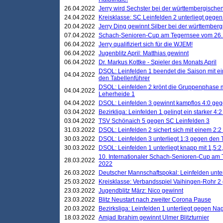
26.04.2022
Jerry wird Sechster bei der württembergische
24.04.2022
Kreisklasse: SC Leinfelden 2 unterliegt gege
20.04.2022
Jerry Ding gewinnt Silber bei der württemberg
07.04.2022
Schach-Senioren-Cup am Tegernsee vom 26. M
06.04.2022
Jerry qualifiziert sich für die WJEM!
06.04.2022
Jugenblitz April: Matthias gewinnt
06.04.2022
Dr. Markus Kottke - Spieler des Monats April
DSOL: Leinfelden 1 beendet die Saison mit e
04.04.2022
den Tabellenführer
DSOL: Leinfelden 2 krönt die Gruppenphase m
04.04.2022
Leherheide 1
04.04.2022
DSOL: Leinfelden 3 gewinnt kampflos 4:0 geg
03.04.2022
Bezirkliga: Leinfelden 1 gelingt ein starker 4
03.04.2022
TSV Schönaich 5 gegen SC Leinfelden 3
31.03.2022
DSOL: Leinfelden 2 sichert sich mit einem 2:2 d
30.03.2022
DSOL: Leinfelden 3 unterliegt 1:3 gegen den 
30.03.2022
DSOL: Leinfelden 1 unterliegt knapp mit 1,5
10. Internationaler Schach-Senioren-Cup am T
28.03.2022
2022
26.03.2022
Deutscher Mannschaftspokal: Leinfelden unte
25.03.2022
Kreisklasse: Verbandsspiel Vaihingen-Rohr 2 
23.03.2022
Jugendblitz März: Nico gewinnt
23.03.2022
Blitz Neustart nach zweiter Corona Pause
20.03.2022
Bezirksliga: Leinfelden 1 unterliegt gegen Nag
18.03.2022
Amjad Ibrahim gewinnt Ulmer Blitzturnier