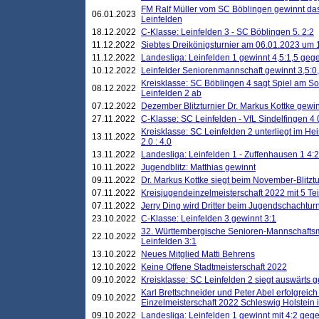
FM Ralf Müller vom SC Böblingen gewinnt das 
06.01.2023
Leinfelden
18.12.2022
C-Klasse: Leinfelden 3 - SC Böblingen 5. 2:2
11.12.2022
Siebtes Dreikönigsturnier am 06.01.2023 um 1
11.12.2022
Landesliga: Leinfelden 1 gewinnt 4,5:1,5 ge
10.12.2022
Leinfelder Seniorenmannschaft gewinnt 3,5:
Kreisklasse: SC Böblingen 4 sagt Spiel am S
08.12.2022
Leinfelden 2 ab
07.12.2022
Dezember Blitzturnier Dr. Markus Kottke gewin
27.11.2022
C-Klasse: SC Leinfelden - VfL Sindelfingen 4 
Kreisklasse: SC Leinfelden 2 unterliegt im H
13.11.2022
2.0 : 4.0
13.11.2022
Landesliga: Leinfelden 1 - Zuffenhausen 1 4:2
10.11.2022
Jugendblitz: Matthias gewinnt
09.11.2022
Dr. Markus Kottke siegt beim November-Blitztu
07.11.2022
Kreisjugendeinzelmeisterschaft 2022 mit 5 T
07.11.2022
Jerry Ding wird Dritter beim Jugendschachturn
23.10.2022
C-Klasse: Leinfelden 3 gewinnt 3:1
32. Württembergische Senioren-Mannschaftsm
22.10.2022
Leinfelden 3:1
13.10.2022
Neues Mitglied Matti Behrens
12.10.2022
Keine Offene Stadtmeisterschaft 2022
09.10.2022
Kreisklasse: SC Leinfelden 2 siegt auswärts g
Karl Brettschneider und Peter Abel erfolgreic
09.10.2022
Einzelmeisterschaft 2022 Schleswig Holstein 
09.10.2022
Landesliga: Leinfelden 1 gewinnt mit 4:2 geg