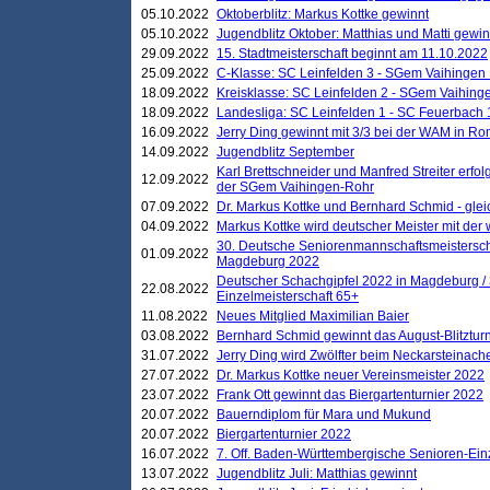
05.10.2022
Oktoberblitz: Markus Kottke gewinnt
05.10.2022
Jugendblitz Oktober: Matthias und Matti gewi
29.09.2022
15. Stadtmeisterschaft beginnt am 11.10.2022
25.09.2022
C-Klasse: SC Leinfelden 3 - SGem Vaihingen 
18.09.2022
Kreisklasse: SC Leinfelden 2 - SGem Vaihinge
18.09.2022
Landesliga: SC Leinfelden 1 - SC Feuerbach 
16.09.2022
Jerry Ding gewinnt mit 3/3 bei der WAM in 
14.09.2022
Jugendblitz September
Karl Brettschneider und Manfred Streiter erfo
12.09.2022
der SGem Vaihingen-Rohr
07.09.2022
Dr. Markus Kottke und Bernhard Schmid - glei
04.09.2022
Markus Kottke wird deutscher Meister mit de
30. Deutsche Seniorenmannschaftsmeistersch
01.09.2022
Magdeburg 2022
Deutscher Schachgipfel 2022 in Magdeburg /
22.08.2022
Einzelmeisterschaft 65+
11.08.2022
Neues Mitglied Maximilian Baier
03.08.2022
Bernhard Schmid gewinnt das August-Blitzturn
31.07.2022
Jerry Ding wird Zwölfter beim Neckarsteinac
27.07.2022
Dr. Markus Kottke neuer Vereinsmeister 2022
23.07.2022
Frank Ott gewinnt das Biergartenturnier 2022
20.07.2022
Bauerndiplom für Mara und Mukund
20.07.2022
Biergartenturnier 2022
16.07.2022
7. Off. Baden-Württembergische Senioren-Ein
13.07.2022
Jugendblitz Juli: Matthias gewinnt