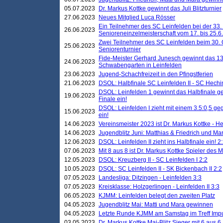
05.07.2023
Dr. Markus Kottke gewinnt das Juli Blitzturnier
27.06.2023
Neues Mitglied Luca Rösser
Ein Teilnehmer des SC Leinfelden bei der 33.
26.06.2023
Senioreneinzelmeisterschaft vom 17. bis 25.
Zwei Teilnehmer des SC Leinfelden beim 30.
25.06.2023
Seniorenturnier
Fide-Meister Gerhard Junesch gewinnt das 1
24.06.2023
Schwabengarten in Leinfelden
23.06.2023
Jugend-Schachfreizeit in den Pfingstferien
21.06.2023
DSOL: Halbfinale SC Leinfelden II - SC Hechi
DSOL: Leinfelden 1 gewinnt das Halbfinale geg
19.06.2023
Finale ein!
DSOL: Leinfelden I zieht mit einem 3.5:0,5 g
15.06.2023
ein!
14.06.2023
Vereinsmeister 2023 ist Dr. Markus Kottke - 
14.06.2023
Jugendblitz Juni: Matthias & Friedrich und M
12.06.2023
DSOL: Leinfelden II zieht ins Halbfinale ein! 2
07.06.2023
Mit 8 aus 8 ist Dr. Markus Kottke Spieler des 
12.05.2023
DSOL: Kreuzberg II - SC Leinfelden I 2:2
10.05.2023
DSOL: SC Leinfelden II - SK Bickenbach II 2:2
07.05.2023
Landesliga: Ditzingen - Leinfelden 3:3
07.05.2023
Kreisklasse: Holzgerlingen - Leinfelden II 3:3
06.05.2023
KJMM: Leinfelden belegt den zweiten Platz
04.05.2023
Jugendblitz Mai: Matti und Mara gewinnen
04.05.2023
Letzte Runde KJMM am Samstag im Treff Imp
03.05.2023
Dr. Markus Kottke Mai-Blitz Sieger mit 6 aus 6