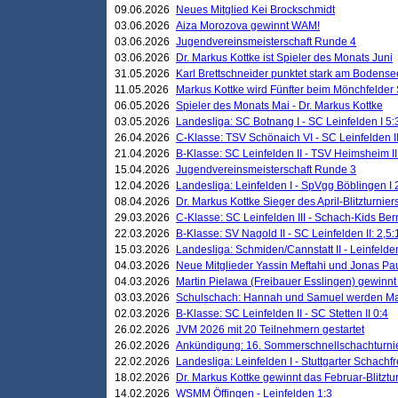
09.06.2026
Neues Mitglied Kei Brockschmidt
03.06.2026
Aiza Morozova gewinnt WAM!
03.06.2026
Jugendvereinsmeisterschaft Runde 4
03.06.2026
Dr. Markus Kottke ist Spieler des Monats Juni
31.05.2026
Karl Brettschneider punktet stark am Bodense
11.05.2026
Markus Kottke wird Fünfter beim Mönchfelder
06.05.2026
Spieler des Monats Mai - Dr. Markus Kottke
03.05.2026
Landesliga: SC Botnang I - SC Leinfelden I 5:
26.04.2026
C-Klasse: TSV Schönaich VI - SC Leinfelden II
21.04.2026
B-Klasse: SC Leinfelden II - TSV Heimsheim II
15.04.2026
Jugendvereinsmeisterschaft Runde 3
12.04.2026
Landesliga: Leinfelden I - SpVgg Böblingen I 
08.04.2026
Dr. Markus Kottke Sieger des April-Blitzturnier
29.03.2026
C-Klasse: SC Leinfelden III - Schach-Kids Ber
22.03.2026
B-Klasse: SV Nagold II - SC Leinfelden II: 2,5:
15.03.2026
Landesliga: Schmiden/Cannstatt II - Leinfelden
04.03.2026
Neue Mitglieder Yassin Meftahi und Jonas Pa
04.03.2026
Martin Pielawa (Freibauer Esslingen) gewinnt 
03.03.2026
Schulschach: Hannah und Samuel werden Ma
02.03.2026
B-Klasse: SC Leinfelden II - SC Stetten II 0:4
26.02.2026
JVM 2026 mit 20 Teilnehmern gestartet
26.02.2026
Ankündigung: 16. Sommerschnellschachturnie
22.02.2026
Landesliga: Leinfelden I - Stuttgarter Schachfr
18.02.2026
Dr. Markus Kottke gewinnt das Februar-Blitztu
14.02.2026
WSMM Öffingen - Leinfelden 1:3