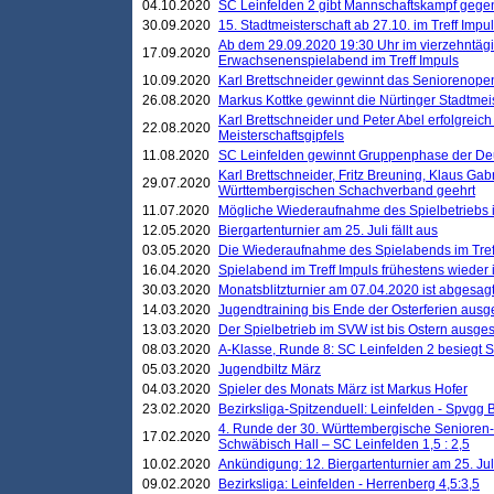
04.10.2020
SC Leinfelden 2 gibt Mannschaftskampf gege
30.09.2020
15. Stadtmeisterschaft ab 27.10. im Treff Impu
Ab dem 29.09.2020 19:30 Uhr im vierzehntäg
17.09.2020
Erwachsenenspielabend im Treff Impuls
10.09.2020
Karl Brettschneider gewinnt das Seniorenopen
26.08.2020
Markus Kottke gewinnt die Nürtinger Stadtmei
Karl Brettschneider und Peter Abel erfolgreic
22.08.2020
Meisterschaftsgipfels
11.08.2020
SC Leinfelden gewinnt Gruppenphase der De
Karl Brettschneider, Fritz Breuning, Klaus Gab
29.07.2020
Württembergischen Schachverband geehrt
11.07.2020
Mögliche Wiederaufnahme des Spielbetriebs
12.05.2020
Biergartenturnier am 25. Juli fällt aus
03.05.2020
Die Wiederaufnahme des Spielabends im Treff
16.04.2020
Spielabend im Treff Impuls frühestens wieder
30.03.2020
Monatsblitzturnier am 07.04.2020 ist abgesag
14.03.2020
Jugendtraining bis Ende der Osterferien ausg
13.03.2020
Der Spielbetrieb im SVW ist bis Ostern ausges
08.03.2020
A-Klasse, Runde 8: SC Leinfelden 2 besiegt 
05.03.2020
Jugendbiltz März
04.03.2020
Spieler des Monats März ist Markus Hofer
23.02.2020
Bezirksliga-Spitzenduell: Leinfelden - Spvgg 
4. Runde der 30. Württembergische Senioren
17.02.2020
Schwäbisch Hall – SC Leinfelden 1,5 : 2,5
10.02.2020
Ankündigung: 12. Biergartenturnier am 25. Juli
09.02.2020
Bezirksliga: Leinfelden - Herrenberg 4,5:3,5