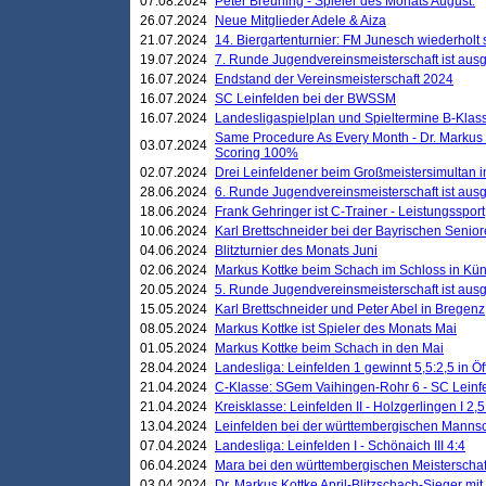
07.08.2024
Peter Breuning - Spieler des Monats August.
26.07.2024
Neue Mitglieder Adele & Aiza
21.07.2024
14. Biergartenturnier: FM Junesch wiederholt
19.07.2024
7. Runde Jugendvereinsmeisterschaft ist ausg
16.07.2024
Endstand der Vereinsmeisterschaft 2024
16.07.2024
SC Leinfelden bei der BWSSM
16.07.2024
Landesligaspielplan und Spieltermine B-Kla
Same Procedure As Every Month - Dr. Markus 
03.07.2024
Scoring 100%
02.07.2024
Drei Leinfeldener beim Großmeistersimultan 
28.06.2024
6. Runde Jugendvereinsmeisterschaft ist ausg
18.06.2024
Frank Gehringer ist C-Trainer - Leistungssport
10.06.2024
Karl Brettschneider bei der Bayrischen Senio
04.06.2024
Blitzturnier des Monats Juni
02.06.2024
Markus Kottke beim Schach im Schloss in Kü
20.05.2024
5. Runde Jugendvereinsmeisterschaft ist ausg
15.05.2024
Karl Brettschneider und Peter Abel in Bregenz
08.05.2024
Markus Kottke ist Spieler des Monats Mai
01.05.2024
Markus Kottke beim Schach in den Mai
28.04.2024
Landesliga: Leinfelden 1 gewinnt 5,5:2,5 in Ö
21.04.2024
C-Klasse: SGem Vaihingen-Rohr 6 - SC Leinfe
21.04.2024
Kreisklasse: Leinfelden II - Holzgerlingen I 2,5
13.04.2024
Leinfelden bei der württembergischen Mannsc
07.04.2024
Landesliga: Leinfelden I - Schönaich III 4:4
06.04.2024
Mara bei den württembergischen Meisterscha
03.04.2024
Dr. Markus Kottke April-Blitzschach-Sieger mit