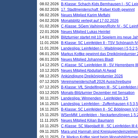
08.02.2026
B-Klasse: Schach-Kids Bernhausen I - SC Leinf
06.02.2026
17. Stadtmeisterschaft: Rafael Kloth gewinnt
06.02.2026
Neues Mitglied Karim Meftahi
04.02.2026
Monatsblitz verlegt auf 17.02.2026
01.02.2026
C-Klasse: SGem Vaihingen/Rohr IV - SC Leinfel
22.01.2026
Neues Mitglied Lukas Heintel
14.01.2026
Blitzturnier startet mit 10 Spielern ins neue J
11.01.2026
B-Klasse: SC Leinfelden II - TSV Schönaich IV
11.01.2026
Landesliga: Leinfelden I - Waiblingen I 5,5:2,5
06.01.2026
Markus Kottke gewinnt das Dreikönigsturnier
06.01.2026
Neues Mitglied Johannes Bladt
14.12.2025
C-Klasse: SC Leinfelden III - SV Herrenberg III
10.12.2025
Neues Mitglied Abdullah Al Awad
08.12.2025
Ankündigung Dreikönigsturnier 2026
07.12.2025
Vereinsmeisterschaft 2026 Ausschreibung
07.12.2025
B-Klasse: VfL Sindelfingen III - SC Leinfelden I
03.12.2025
Monats-Blitzturnier Dezember mit Sensation
30.11.2025
Landesliga: Winnenden - Leinfelden 3:5
16.11.2025
Landesliga: Leinfelden - Zuffenhausen 4,5:3,5
16.11.2025
B-Klasse: SC Leinfelden II - SC Böblingen V 0
15.11.2025
WSenMM: Leinfelden - Neckartenzlingen 1,5:
11.11.2025
Neues Mitglied Kilian Baumann
10.11.2025
C-Klasse: SC Magstadt III - SC Leinfelden III 4
09.11.2025
Mara und Hannah sind Kreisjugendeinzelmei
05.11.2025
Dr. Markus Kottke siegt beim Monatsblitzturn