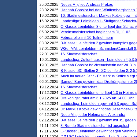
25.02.2025
Neues Mitglied Andreas Prokos
23.02.2025
Hannah Gonsior bei den Württembergischen 
19.02.2025
16. Stadtmeisterschaft: Markus Kottke gewinnt 
16.02.2025
Landesliga: Leinfelden I - Stuttgarter Schachfr
09.02.2025
C-Klasse: Leinfelden 3 unterliegt den Schach
05.02.2025
Vereinsmeisterschaft beginnt am Di, 11.02.
04.02.2025
Februarblitz mit 10 Teilnehmern
03.02.2025
B-Klasse: Leinfelden 2 gewinnt kampflos ge
27.01.2025
WSenMM: Leinfelden - Schmiden/Cannstatt 0,
22.01.2025
16. Stadtmeisterschaft
19.01.2025
Landesliga: Zuffenhausen - Leinfelden 4,5:3,5
19.01.2025
Hannah Gonsior ist Vizemeisterin der WU8 i
13.01.2025
B-Klasse: SC Stetten 2 - SC Leinfelden 2: 2,5:
08.01.2025
Auch im neuen Jahr - Dr. Markus Kottke siegt 
06.01.2025
Samuel Burg gewinnt das Dreikönigsturnier 
19.12.2024
16. Stadtmeisterschaft
17.12.2024
C-Klasse: Leinfelden unterliegt 1:3 in Heimsh
09.12.2024
Dreikönigsturnier am 6.1.2025 ab 14:00 Uhr
08.12.2024
Landesliga: Leinfelden gewinnt 5:3 gegen Sc
04.12.2024
Dr. Markus Kottke gewinnt das Dezember-Blitz
04.12.2024
Neue Mitglieder Helena und Alexandra
02.12.2024
B-Klasse: Leinfelden 2 gewinnt mit 3:1 gegen
21.11.2024
3. Runde Stadtmeisterschaft ist ausgelost
17.11.2024
C-Klasse: Leinfelden gewinnt gegen Vaihinge
13.11.2024
JVM SC Leinfelden beendet: Luis Setzkorn ge