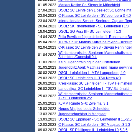
01.05.2023
Markus Kottke Co-Sieger in Mönchfeld
27.04.2023
DSOL: SC Leinfelden 1 besiegt SG Löhne mit 
23.04.2023
C-Klasse: SC Leinfelden - SV Leonberg 3 4:0
23.04.2023
Internationaler Schach-Senioren-Cup am Te
20.04.2023
DSOL: SK Rheinfelden - SC Leinfelden I 1:3
18.04.2023
DSOL: SG Porz III - SC Leinfelden II 1:3
14.04.2023
Felix Bowitz erfolgreich beim 1. Rosemarie B
05.04.2023
100% für Dr. Markus Kottke beim April-Blitztur
02.04.2023
C-Klasse: SC Leinfelden 3 - Spvgg Renningen
Württembergische Senioren-Mannschaftsmeist
01.04.2023
Schmiden/Cannstatt 0:4
31.03.2023
Kein Jugendtraining in den Osterferien
31.03.2023
Jugendblitz April: Matthias und Tijana gewinn
30.03.2023
DSOL: Leinfelden I - MTV Langenberg 4:0
29.03.2023
DSOL: SC Leinfelden II - TSV Netra 4:0
26.03.2023
Kreisklasse: SC Leinfelden II - TSV Heimsheim
26.03.2023
Landesliga: SC Leinfelden I - TSV Schönaich II
Württembergische Senioren-Mannschaftsmeiste
25.03.2023
II - SC Leinfelden 2:2
25.03.2023
KJMM Runde 5+6: Zweimal 3:1
15.03.2023
Neues Mitglied Louis Schneider
13.03.2023
Jugendschachtag in Magstadt
13.03.2023
DSOL: SC Eppingen - SC Leinfelden II 1,5:2,5
12.03.2023
C-Klasse: SC Leinfelden - SC Magstadt 3 1:3
09.03.2023
DSOL: SF Pfullingen II - Leinfelden I 0,5:3,5