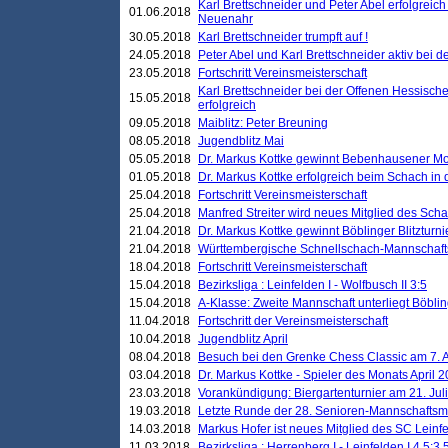
Karl Brettschneider und Peter Abel erfolgreic
01.06.2018
Neuenahr
30.05.2018
Karl Brettschneider trumpft auf !
24.05.2018
Peter Abel und Karl Brettschneider aktiv bei
23.05.2018
Fortschritt Vereinsmeisterschaft
Karl Brettschneider bei der Offenen Hessisch
15.05.2018
erfolgreich
09.05.2018
Maiblitz: Peter Breuning
08.05.2018
Jugendblitz Mai
05.05.2018
Dr. Markus Kottke gewinnt Bebenhausener Mo
01.05.2018
Dr. Markus Kottke erfolgreich beim Schach in
25.04.2018
Fortschritt Vereinsmeisterschaft
25.04.2018
Manfred Streiter wird neues Mitglied des Sch
21.04.2018
Dr. Markus Kottke gewinnt Böblinger Blitzturni
21.04.2018
Württembergische Schnellschach-Mannschafts
18.04.2018
Fortschritt Vereinsmeisterschaft
15.04.2018
Bezirksliga : Leinfelden I - Wolfbusch II 3:5
15.04.2018
A-Klasse: Zweite Mannschaft unterliegt Böblin
11.04.2018
Fortschritt der Vereinsmeisterschaft
10.04.2018
Jugendblitz April
08.04.2018
Besuch bei den Grenke Chess Classic am 7. A
03.04.2018
Dr. Markus Kottke - Spieler des Monats April 
23.03.2018
Vorankündigung: Biergartenturnier am 21. Jul
19.03.2018
Letzte Runde der 28. Senioren-Mannschaftsme
14.03.2018
Markus Hofer ist neues Mitglied des SC Leinf
11.03.2018
Bezirksliga : Herrenberg I - Leinfelden I 4,5:3,