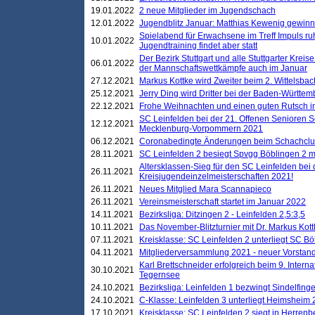
19.01.2022
2 neue Mitglieder im Jugendschach
12.01.2022
Jugendblitz Januar: Matthias Kewenig gewinn
Spielabend für Erwachsene im Treff Impuls ru
10.01.2022
Jugendtraining findet aber statt
Der Bezirk Stuttgart und alle Stuttgarter Krei
06.01.2022
der Mannschaftswettkämpfe auch im Januar
27.12.2021
Markus Kottke wird Zweiter beim 2. Wittelsb
25.12.2021
Jerry Ding wird Dritter bei der Baden-Württem
22.12.2021
Frohe Weihnachten und einen guten Rutsch i
SC Leinfelden bei der 21. Offenen Senioren S
12.12.2021
Mecklenburg-Vorpommern 2021
06.12.2021
Coronabedingte Änderungen beim Schachclub 
28.11.2021
SC Leinfelden 2 besiegt Spvgg Böblingen 2 mi
Altersklassen-Sieg für den SC Leinfelden bei
26.11.2021
Kreisjugendeinzelmeisterschaften 2021!
26.11.2021
Neues Mitglied Mara Scannapieco
26.11.2021
Vereinsmeisterschaft startet im Januar 2022
14.11.2021
Bezirksliga: Ditzingen 2 - Leinfelden 2,5:3,5
10.11.2021
Das November-Blitzturnier mit Dr. Markus Kott
07.11.2021
Kreisklasse: SC Leinfelden 2 unterliegt SC B
04.11.2021
Mitgliederversammlung 2021 - neuer Vorstan
Karl Brettschneider erfolgreich beim 9. Inte
30.10.2021
Tegernsee
24.10.2021
Bezirksliga: Leinfelden 1 bezwingt Sindelfinge
24.10.2021
C-Klasse: Leinfelden 3 unterliegt Heimsheim 2
17.10.2021
Kreisklasse: SC Leinfelden 2 siegt in Herrenbe