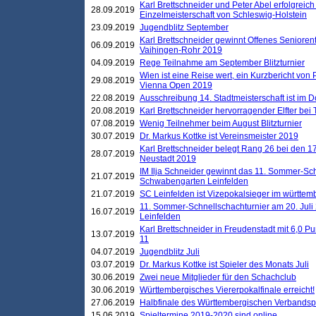
Karl Brettschneider und Peter Abel erfolgreich
28.09.2019
Einzelmeisterschaft von Schleswig-Holstein
23.09.2019
Jugendblitz September
Karl Brettschneider gewinnt Offenes Seniore
06.09.2019
Vaihingen-Rohr 2019
04.09.2019
Rege Teilnahme am September Blitzturnier
Wien ist eine Reise wert, ein Kurzbericht von
29.08.2019
Vienna Open 2019
22.08.2019
Ausschreibung 14. Stadtmeisterschaft ist im
20.08.2019
Karl Brettschneider hervorragender Elfter bei
07.08.2019
Wenig Teilnehmer beim August Blitzturnier
30.07.2019
Dr. Markus Kottke ist Vereinsmeister 2019
Karl Brettschneider belegt Rang 26 bei den 1
28.07.2019
Neustadt 2019
IM Ilja Schneider gewinnt das 11. Sommer-Sch
21.07.2019
Schwabengarten Leinfelden
21.07.2019
SC Leinfelden ist Vizepokalsieger im württem
11. Sommer-Schnellschachturnier am 20. Jul
16.07.2019
Leinfelden
Karl Brettschneider in Freudenstadt mit 6,0 
13.07.2019
11
04.07.2019
Jugendblitz Juli
03.07.2019
Dr. Markus Kottke ist Spieler des Monats Juli
30.06.2019
Zwei neue Mitglieder für den Schachclub
30.06.2019
Württembergisches Viererpokalfinale erreicht!
27.06.2019
Halbfinale des Württembergischen Verbands
15.06.2019
Spieltermine 2019-2020 sind online