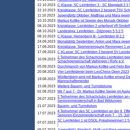
22.10.2023
C-Klasse: SC Leinfelden 3 - SC Magstadt 3 3,
22.10.2023
Kreisklasse: SC Leinfelden 2 besiegt TSV Schö
11.10.2023
Jugendblitz Oktober: Matthias und Mara gewi
10.10.2023
Markus Kottke ist Spieler des Monats Oktober
08.10.2023
Kreisklasse: Leinfelden 2 unterliegt Vfl Sindel
08.10.2023
Landesliga: Leinfelden - Ditzingen 5,5:2,5
08.10.2023
C-Klasse: Herrenberg III - Leinfelden III 2:2
24.09.2023
Monatsblitz September: Anton und Mara gew
17.09.2023
Kreisklasse: Spielvereinigung Renningen 1 unt
17.09.2023
C-KLasse: SC Leinfelden 3 besiegt SV Leonbe
2 Teilnehmer des Schachclubs Leinfelden bei
10.09.2023
Schachgemeinschaft Vaihingen / Rohr e.V.
05.09.2023
Durchmarsch von Markus Kottke und Felix Bow
20.08.2023
Vier Leinfeldener beim LeoChess Open 2023
Württemberg wird mit Markus Kottke erneut D
19.08.2023
Mannschaftsmeister
15.08.2023
Weitere Bauern- und Turmdiplome
02.08.2023
Mit 7 aus 7 - Dr. Markus Kottke Sieger im Augus
2 Teilnehmer des Schachclubs Leinfelden an 
26.07.2023
Seniorenmeisterschaft in Bad Wildungen
21.07.2023
Bauern- und Turmdiplom
4 Teilnehmer des SC Leinfelden an der 8. O
17.07.2023
Senioren-Einzelmeisterschaft vom 7. - 15. Jul
SC Leinfelden 1 ist DSOL-Pokalgewinner! 2,5:1
07.07.2023
!
06.07.2023
Jugendblitz: Friedrich, Matti und Mara gewinn