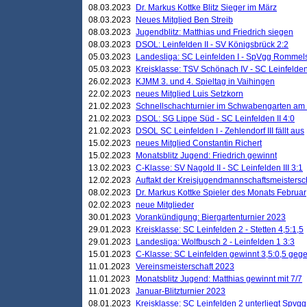
08.03.2023
Dr. Markus Kottke Blitz Sieger im März
08.03.2023
Neues Mitglied Ben Streib
08.03.2023
Jugendblitz: Matthias und Friedrich siegen
08.03.2023
DSOL: Leinfelden II - SV Königsbrück 2:2
05.03.2023
Landesliga: SC Leinfelden I - SpVgg Rommels
05.03.2023
Kreisklasse: TSV Schönach IV - SC Leinfelden 
26.02.2023
KJMM 3. und 4. Spieltag in Vaihingen
22.02.2023
neues Mitglied Luis Setzkorn
21.02.2023
Schnellschachturnier im Schwabengarten am
21.02.2023
DSOL: SG Lippe Süd - SC Leinfelden II 4:0
21.02.2023
DSOL SC Leinfelden I - Zehlendorf III fällt aus
15.02.2023
neues Mitglied Constantin Richert
15.02.2023
Monatsblitz Jugend: Friedrich gewinnt
13.02.2023
C-Klasse: SV Nagold II - SC Leinfelden III 3:1
12.02.2023
Auftakt der Kreisjugendmannschaftsmeistersc
08.02.2023
Dr. Markus Kottke Spieler des Monats Februar
02.02.2023
neue Mitglieder
30.01.2023
Vorankündigung: Biergartenturnier 2023
29.01.2023
Kreisklasse: SC Leinfelden 2 - Stetten 4,5:1,5
29.01.2023
Landesliga: Wolfbusch 2 - Leinfelden 1 3:3
15.01.2023
C-Klasse: SC Leinfelden gewinnt 3,5:0,5 geg
11.01.2023
Vereinsmeisterschaft 2023
11.01.2023
Monatsblitz Jugend: Matthias gewinnt mit 7/7
11.01.2023
Januar-Blitzturnier 2023
08.01.2023
Kreisklasse: SC Leinfelden 2 unterliegt Spvg