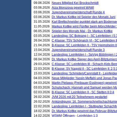
09.06.2026
Neues Mitglied Kei Brockschmidt
03.06.2026
Aiza Morozova gewinnt WAM!
03.06.2026
Jugendvereinsmeisterschaft Runde 4
03.06.2026
Dr. Markus Kottke ist Spieler des Monats Juni
31.05.2026
Karl Brettschneider punktet stark am Bodense
11.05.2026
Markus Kottke wird Fünfter beim Mönchfelder
06.05.2026
Spieler des Monats Mai - Dr. Markus Kottke
03.05.2026
Landesliga: SC Botnang I - SC Leinfelden I 5:
26.04.2026
C-Klasse: TSV Schönaich VI - SC Leinfelden II
21.04.2026
B-Klasse: SC Leinfelden II - TSV Heimsheim II
15.04.2026
Jugendvereinsmeisterschaft Runde 3
12.04.2026
Landesliga: Leinfelden I - SpVgg Böblingen I 
08.04.2026
Dr. Markus Kottke Sieger des April-Blitzturnier
29.03.2026
C-Klasse: SC Leinfelden III - Schach-Kids Ber
22.03.2026
B-Klasse: SV Nagold II - SC Leinfelden II: 2,5:
15.03.2026
Landesliga: Schmiden/Cannstatt II - Leinfelden
04.03.2026
Neue Mitglieder Yassin Meftahi und Jonas Pa
04.03.2026
Martin Pielawa (Freibauer Esslingen) gewinnt 
03.03.2026
Schulschach: Hannah und Samuel werden Ma
02.03.2026
B-Klasse: SC Leinfelden II - SC Stetten II 0:4
26.02.2026
JVM 2026 mit 20 Teilnehmern gestartet
26.02.2026
Ankündigung: 16. Sommerschnellschachturnie
22.02.2026
Landesliga: Leinfelden I - Stuttgarter Schachfr
18.02.2026
Dr. Markus Kottke gewinnt das Februar-Blitztu
14.02.2026
WSMM Öffingen - Leinfelden 1:3