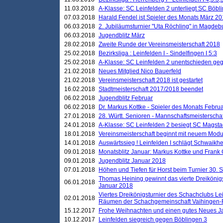
11.03.2018
A-Klasse: SC Leinfelden 2 unterliegt SC Böbli
07.03.2018
Harald Fendel ist Spieler des Monats März 2
06.03.2018
2. Jubiläumsturnier "Uta Röchling" in Magdebu
06.03.2018
Jugendblitz März
28.02.2018
Zweite Runde der Vereinsmeisterschaft 2018
25.02.2018
Bezirksliga : Leinfelden I - Sindelfingen I 5:3
25.02.2018
A-Klasse: SC Leinfelden 2 unentschieden geg
21.02.2018
Neues Mitglied Nico Bauerfeld
21.02.2018
Vereinsmeisterschaft 2018 ist gestartet
16.02.2018
Stadtmeisterschaft 2017/2018 beendet
06.02.2018
Jugendblitz Februar
06.02.2018
Dr. Markus Kottke - Spieler des Monats Febru
27.01.2018
28. Württ. Senioren - Mannschaftsmeisterscha
24.01.2018
A-Klasse: SC Leinfelden 2 besiegt SC Magstadt
18.01.2018
Vereinsmeisterschaft beginnt mit neuem Mod
14.01.2018
Auswärtssieg ! Leinfelden I schlägt Schwaikhei
09.01.2018
Monatsblitz Januar: Markus Kottke und Frank
09.01.2018
Jugendblitz Januar 2018
07.01.2018
Höhen und Tiefen für Horst beim Turnier 30. 
Thomas Heining gewinnt das vierte Dreikönigs
06.01.2018
Januar 2018
Viertes Dreikönigsturnier des Schachclubs Le
02.01.2018
Räumen der Schachgemeinschaft Vaihingen-
15.12.2017
Frohe Weihnachten und einen gutes Neues J
10.12.2017
Leinfelden siegreich gegen Böblingen 3