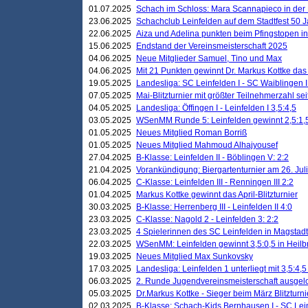
01.07.2025
Schach im Schloss: Mara Scannapieco in der
23.06.2025
Schachclub Leinfelden auf dem Stadtfest 50 
22.06.2025
Aiza und Adelina punkten beim Pfingstopen i
15.06.2025
Endstand der Vereinsmeisterschaft 2025
04.06.2025
Neue Mitglieder Samuel, Tino und Max
04.06.2025
Mit 21 Punkten gewinnt Dr. Markus Kottke das J
19.05.2025
Landesliga: SC Leinfelden I - SC Waiblingen I
07.05.2025
Mai-Blitzturnier mit größter Teilnehmerzahl se
04.05.2025
Landesliga: Öffingen I - Leinfelden I 3,5:4,5
03.05.2025
WSenMM Runde 5: Leinfelden gewinnt 2,5:1,
01.05.2025
Neues Mitglied Roman Borriß
01.05.2025
Neues Mitglied Mahmoud Alhajyousef
27.04.2025
B-Klasse: Leinfelden II - Böblingen V: 2:2
21.04.2025
Vorankündigung: Biergartenturnier am 26. Juli
06.04.2025
C-Klasse: Leinfelden III - Renningen III 2:2
01.04.2025
Markus Kottke gewinnt das April-Blitzturnier
30.03.2025
B-Klasse: Herrenberg III - Leinfelden II 4:0
23.03.2025
C-Klasse: Nagold 2 - Leinfelden 3: 2:2
23.03.2025
4 Spielerinnen des SC Leinfelden in Magstadt
22.03.2025
WSenMM: Leinfelden gewinnt 3,5:0,5 in Heilb
19.03.2025
Neues Mitglied Max Sunkovsky
17.03.2025
Landesliga: Leinfelden 1 unterliegt mit 3,5:4,5
06.03.2025
2. Runde Jugendvereinsmeisterschaft ausgel
05.03.2025
Dr.Markus Kottke - Sieger beim März Blitzturni
02.03.2025
B-Klasse: Schach-Kids Bernhausen I - SC Lein