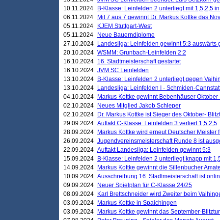
10.11.2024
B-Klasse: Leinfelden 2 unterliegt mit 1,5;2,5 
06.11.2024
Mit 7 aus 7 gewinnt Dr. Markus Kottke das Nov
05.11.2024
KJEM Stuttgart-West
05.11.2024
Neue Bauerndiplome
27.10.2024
Landesliga: Leinfelden gewinnt 5:3 auswärts
20.10.2024
WSMM: Grunbach-Leinfelden 2:2
16.10.2024
16. Stadtmeisterschaft gestartet
16.10.2024
JVM SC Leinfelden
13.10.2024
B-Klasse: Leinfelden 2 unterliegt gegen Vaihi
13.10.2024
Landesliga: Leinfelden I - Schmiden-Cannstatt 
04.10.2024
Markus Kottke gewinnt Bebenhäuser Oktober-B
02.10.2024
Neues Mitglied Jakob Schleper
02.10.2024
Dr. Markus Kottke ist Sieger des Oktober- Blitz
29.09.2024
Auftakt C-Klasse: Leinfelden 3 verliert 1,5:2,5
28.09.2024
Markus Kottke wird erneut Deutscher Meister 
26.09.2024
Jugendvereinsmeisterschaft Runde 8 ist ausg
22.09.2024
Auftakt Landesliga: Leinfelden gewinnt 5:3
15.09.2024
B-Klasse: Leinfelden 2 unterliegt knapp mit 1,
14.09.2024
Markus Kottke gewinnt die Sillenbucher Amate
10.09.2024
Ausschreibung 16. Stadtmeisterschaft ist onli
09.09.2024
Neuer Spielplan für C-Klasse 24/25
08.09.2024
Karl Brettschneider wird Zweiter beim Vaihing
03.09.2024
Markus Kottke in Spaichingen
03.09.2024
Markus Kottke gewinnt das September-Blitztur