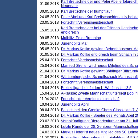
Karl Brettschneider und Peter Abel erfolgreic
01.06.2018
Neuenahr
30.05.2018
Karl Brettschneider trumpft auf !
24.05.2018
Peter Abel und Karl Brettschneider aktiv bei
23.05.2018
Fortschritt Vereinsmeisterschaft
Karl Brettschneider bei der Offenen Hessisch
15.05.2018
erfolgreich
09.05.2018
Maiblitz: Peter Breuning
08.05.2018
Jugendblitz Mai
05.05.2018
Dr. Markus Kottke gewinnt Bebenhausener Mo
01.05.2018
Dr. Markus Kottke erfolgreich beim Schach in
25.04.2018
Fortschritt Vereinsmeisterschaft
25.04.2018
Manfred Streiter wird neues Mitglied des Sch
21.04.2018
Dr. Markus Kottke gewinnt Böblinger Blitzturni
21.04.2018
Württembergische Schnellschach-Mannschafts
18.04.2018
Fortschritt Vereinsmeisterschaft
15.04.2018
Bezirksliga : Leinfelden I - Wolfbusch II 3:5
15.04.2018
A-Klasse: Zweite Mannschaft unterliegt Böblin
11.04.2018
Fortschritt der Vereinsmeisterschaft
10.04.2018
Jugendblitz April
08.04.2018
Besuch bei den Grenke Chess Classic am 7. A
03.04.2018
Dr. Markus Kottke - Spieler des Monats April 
23.03.2018
Vorankündigung: Biergartenturnier am 21. Jul
19.03.2018
Letzte Runde der 28. Senioren-Mannschaftsme
14.03.2018
Markus Hofer ist neues Mitglied des SC Leinf
11.03.2018
Bezirksliga : Herrenberg I - Leinfelden I 4,5:3,