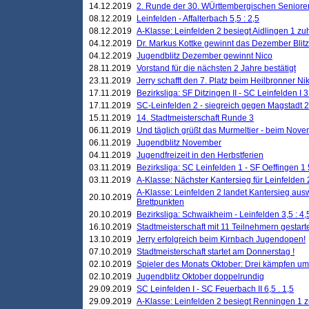
14.12.2019
2. Runde der 30. WÜrttembergischen Seniore
08.12.2019
Leinfelden - Affalterbach 5,5 : 2,5
08.12.2019
A-Klasse: Leinfelden 2 besiegt Aidlingen 1 zu
04.12.2019
Dr. Markus Kottke gewinnt das Dezember Blitzt
04.12.2019
Jugendblitz Dezember gewinnt Nico
28.11.2019
Vorstand für die nächsten 2 Jahre bestätigt
23.11.2019
Jerry schafft den 7. Platz beim Heilbronner 
17.11.2019
Bezirksliga: SF Ditzingen II - SC Leinfelden I 3
17.11.2019
SC-Leinfelden 2 - siegreich gegen Magstadt 2
15.11.2019
14. Stadtmeisterschaft Runde 3
06.11.2019
Und täglich grüßt das Murmeltier - beim Novemb
06.11.2019
Jugendblitz November
04.11.2019
Jugendfreizeit in den Herbstferien
03.11.2019
Bezirksliga: SC Leinfelden 1 - SF Oeffingen 1 
03.11.2019
A-Klasse: Nächster Kantersieg für Leinfelden 2
A-Klasse: Leinfelden 2 landet Kantersieg aus
20.10.2019
Brettpunkten
20.10.2019
Bezirksliga: Schwaikheim - Leinfelden 3,5 : 4,
16.10.2019
Stadtmeisterschaft mit 11 Teilnehmern gestart
13.10.2019
Jerry erfolgreich beim Kirnbach Jugendopen!
07.10.2019
Stadtmeisterschaft startet am Donnerstag !
02.10.2019
Spieler des Monats Oktober: Drei kämpfen um
02.10.2019
Jugendblitz Oktober doppelrundig
29.09.2019
SC Leinfelden I - SC Feuerbach II 6,5 . 1,5
29.09.2019
A-Klasse: Leinfelden 2 besiegt Renningen 1 z