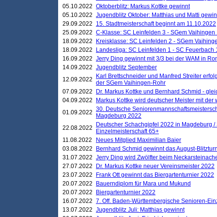
05.10.2022
Oktoberblitz: Markus Kottke gewinnt
05.10.2022
Jugendblitz Oktober: Matthias und Matti gewi
29.09.2022
15. Stadtmeisterschaft beginnt am 11.10.2022
25.09.2022
C-Klasse: SC Leinfelden 3 - SGem Vaihingen 
18.09.2022
Kreisklasse: SC Leinfelden 2 - SGem Vaihinge
18.09.2022
Landesliga: SC Leinfelden 1 - SC Feuerbach 
16.09.2022
Jerry Ding gewinnt mit 3/3 bei der WAM in 
14.09.2022
Jugendblitz September
Karl Brettschneider und Manfred Streiter erfo
12.09.2022
der SGem Vaihingen-Rohr
07.09.2022
Dr. Markus Kottke und Bernhard Schmid - glei
04.09.2022
Markus Kottke wird deutscher Meister mit de
30. Deutsche Seniorenmannschaftsmeistersch
01.09.2022
Magdeburg 2022
Deutscher Schachgipfel 2022 in Magdeburg /
22.08.2022
Einzelmeisterschaft 65+
11.08.2022
Neues Mitglied Maximilian Baier
03.08.2022
Bernhard Schmid gewinnt das August-Blitzturn
31.07.2022
Jerry Ding wird Zwölfter beim Neckarsteinac
27.07.2022
Dr. Markus Kottke neuer Vereinsmeister 2022
23.07.2022
Frank Ott gewinnt das Biergartenturnier 2022
20.07.2022
Bauerndiplom für Mara und Mukund
20.07.2022
Biergartenturnier 2022
16.07.2022
7. Off. Baden-Württembergische Senioren-Ein
13.07.2022
Jugendblitz Juli: Matthias gewinnt