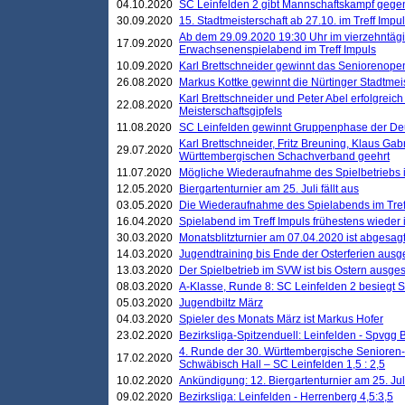
04.10.2020
SC Leinfelden 2 gibt Mannschaftskampf gege
30.09.2020
15. Stadtmeisterschaft ab 27.10. im Treff Impu
Ab dem 29.09.2020 19:30 Uhr im vierzehntäg
17.09.2020
Erwachsenenspielabend im Treff Impuls
10.09.2020
Karl Brettschneider gewinnt das Seniorenopen
26.08.2020
Markus Kottke gewinnt die Nürtinger Stadtmei
Karl Brettschneider und Peter Abel erfolgreic
22.08.2020
Meisterschaftsgipfels
11.08.2020
SC Leinfelden gewinnt Gruppenphase der De
Karl Brettschneider, Fritz Breuning, Klaus Gab
29.07.2020
Württembergischen Schachverband geehrt
11.07.2020
Mögliche Wiederaufnahme des Spielbetriebs
12.05.2020
Biergartenturnier am 25. Juli fällt aus
03.05.2020
Die Wiederaufnahme des Spielabends im Treff
16.04.2020
Spielabend im Treff Impuls frühestens wieder
30.03.2020
Monatsblitzturnier am 07.04.2020 ist abgesag
14.03.2020
Jugendtraining bis Ende der Osterferien ausg
13.03.2020
Der Spielbetrieb im SVW ist bis Ostern ausges
08.03.2020
A-Klasse, Runde 8: SC Leinfelden 2 besiegt 
05.03.2020
Jugendbiltz März
04.03.2020
Spieler des Monats März ist Markus Hofer
23.02.2020
Bezirksliga-Spitzenduell: Leinfelden - Spvgg 
4. Runde der 30. Württembergische Senioren
17.02.2020
Schwäbisch Hall – SC Leinfelden 1,5 : 2,5
10.02.2020
Ankündigung: 12. Biergartenturnier am 25. Juli
09.02.2020
Bezirksliga: Leinfelden - Herrenberg 4,5:3,5