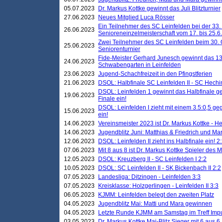
05.07.2023
Dr. Markus Kottke gewinnt das Juli Blitzturnier
27.06.2023
Neues Mitglied Luca Rösser
Ein Teilnehmer des SC Leinfelden bei der 33.
26.06.2023
Senioreneinzelmeisterschaft vom 17. bis 25.
Zwei Teilnehmer des SC Leinfelden beim 30.
25.06.2023
Seniorenturnier
Fide-Meister Gerhard Junesch gewinnt das 1
24.06.2023
Schwabengarten in Leinfelden
23.06.2023
Jugend-Schachfreizeit in den Pfingstferien
21.06.2023
DSOL: Halbfinale SC Leinfelden II - SC Hechi
DSOL: Leinfelden 1 gewinnt das Halbfinale geg
19.06.2023
Finale ein!
DSOL: Leinfelden I zieht mit einem 3.5:0,5 g
15.06.2023
ein!
14.06.2023
Vereinsmeister 2023 ist Dr. Markus Kottke - 
14.06.2023
Jugendblitz Juni: Matthias & Friedrich und M
12.06.2023
DSOL: Leinfelden II zieht ins Halbfinale ein! 2
07.06.2023
Mit 8 aus 8 ist Dr. Markus Kottke Spieler des 
12.05.2023
DSOL: Kreuzberg II - SC Leinfelden I 2:2
10.05.2023
DSOL: SC Leinfelden II - SK Bickenbach II 2:2
07.05.2023
Landesliga: Ditzingen - Leinfelden 3:3
07.05.2023
Kreisklasse: Holzgerlingen - Leinfelden II 3:3
06.05.2023
KJMM: Leinfelden belegt den zweiten Platz
04.05.2023
Jugendblitz Mai: Matti und Mara gewinnen
04.05.2023
Letzte Runde KJMM am Samstag im Treff Imp
03.05.2023
Dr. Markus Kottke Mai-Blitz Sieger mit 6 aus 6