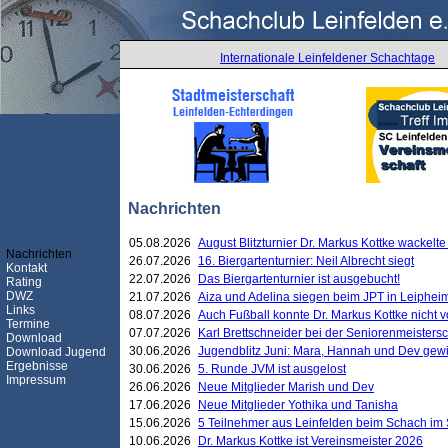
Internationale Leinfeldener Schachtage
Nachrichten
05.08.2026
August Blitzturnier Dr. Markus Kottke wackel
Nachrichten
26.07.2026
16. Biergartenturnier: Neil Albrecht siegt
Kontakt
22.07.2026
Das Biergartenturnier ist ausgebucht!
Rating
DWZ
21.07.2026
Aiza und Adelina siegen beim JPT in Leiphei
Links
08.07.2026
Auch Fußball konnte Dr. Markus Kottke nicht
Termine
07.07.2026
Karl Brettschneider bei der Seniorenmeister
Download
30.06.2026
Jugendblitz Juni: Mara, Hannah und Dev gew
Download Jugend
Ergebnisse
30.06.2026
5. Runde JVM ist ausgelost
Impressum
26.06.2026
Neue Mitglieder Marish und Dev
17.06.2026
Neue Mitglieder Yothika und Tanisha
15.06.2026
5 Teilnehmer aus Leinfelden beim Schach im 
10.06.2026
Dr. Markus Kottke ist Vereinsmeister 2026