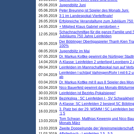
05.06.2019
Jugendblitz Juni
05.06.2019
Peter Breuning ist Spieler des Monats Juni.
26.05.2019
3:1 im Landespokal-Viertelfinale!
26.05.2019
Erfolgreiche Veranstaltung zum Jubiläum 750
14.05.2019
+ Mitglied Klaus Gabriel verstorben +
Schachnachmittag für die ganze Familie und 
12.05.2019
Jubiläums 750 Jahre Leinfelden
Der Böblinger Oberligaspieler Thanh Kien Tran
08.05.2019
100%
08.05.2019
Jugendblitz im Mai
07.05.2019
Dr. Markus Kottke gewinnt die Nürtinger Stadt
14.04.2019
A-Klasse: Leinfelden 2 unterliegt Leonberg 2 a
09.04.2019
Leinfelden im Mannschaftspokal nun auf Ver
Leinfelden I schlägt Vaihingen/Rohr I mit 6:2 
07.04.2019
ab
03.04.2019
Dr. Markus Kottke mit 8 aus 8 Spieler des Mona
03.04.2019
Nico Bauerfeld gewinnt das Monats-Blitzturnier
30.03.2019
Leinfelden ist Bezirks-Pokalsieger!
24.03.2019
Bezirksliga : SC Leinfelden I - SV Schwaikheim
24.03.2019
A-Klasse: SC Leinfelden 2 besiegt SC Böbling
3. Platz bei der 29. WSMM ! SC Leinfelden b
16.03.2019
:1,5
Tom Schwan, Matthias Kewenig und Nico Baue
13.03.2019
Monats März
13.03.2019
Zweite Doppelrunde der Vereinsmeisterschaft i
11.03.2019
Affalterbach - Leinfelden 2,5 . 5,5