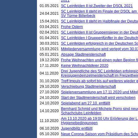
2021
01.05.2021
SC Leinfelden II ist Zweiter der DSOL 2021
SC Leinfelden II steht im Finale der DSOL am 
24.04.2021
SV Türme Billerbeck
15.04.2021
SC Leinfelden II steht im Halbfinale der Deu
03.04.2021
Frohe Ostern
02.04.2021
SC Leinfelden II ist Gruppensieger in der De
01.04.2021
SC Leinfelden I Gruppenfünfter in der Deuts
30.03.2021
SC Leinfelden erfolgreich in der Deutschen 
15.03.2021
Mitgliederversammlung wird verlegt vom 30.0
05.01.2021
Absage Stadtmeisterschaft
19.12.2020
Frohe Weihnachten und einen guten Beginn f
17.11.2020
Keine Weihnachtsfeier 2020
Drei Jugendliche des SC Leinfelden erfolgreic
04.11.2020
Kreisjugendeinzelmeisterschaft im Freizeithe
31.10.2020
Treff Impuls ab sofort bis auf weiteres wieder
29.10.2020
Verschiebung Stadtmeisterschaft
27.10.2020
Spielerversammlung am 17.11.2020 und Mitg
24.10.2020
Start der Stadtmeisterschaft wird verschoben
24.10.2020
Spielabend am 27.10. entfällt
Bernhard Schmid und Michele Porro sind neu
14.10.2020
Schachclubs Leinfelden
Am 13.10.2020 ab 19:00 Uhr Erörterung der L
11.10.2020
Hygienebedingungen
06.10.2020
Jugendblitz entfällt
05.10.2020
Neue Corona-Saison vom Präsidium des Sch