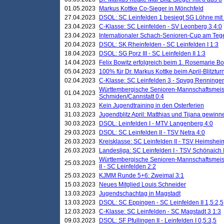
01.05.2023
Markus Kottke Co-Sieger in Mönchfeld
27.04.2023
DSOL: SC Leinfelden 1 besiegt SG Löhne mit 
23.04.2023
C-Klasse: SC Leinfelden - SV Leonberg 3 4:0
23.04.2023
Internationaler Schach-Senioren-Cup am Te
20.04.2023
DSOL: SK Rheinfelden - SC Leinfelden I 1:3
18.04.2023
DSOL: SG Porz III - SC Leinfelden II 1:3
14.04.2023
Felix Bowitz erfolgreich beim 1. Rosemarie B
05.04.2023
100% für Dr. Markus Kottke beim April-Blitztur
02.04.2023
C-Klasse: SC Leinfelden 3 - Spvgg Renningen
Württembergische Senioren-Mannschaftsmeist
01.04.2023
Schmiden/Cannstatt 0:4
31.03.2023
Kein Jugendtraining in den Osterferien
31.03.2023
Jugendblitz April: Matthias und Tijana gewinn
30.03.2023
DSOL: Leinfelden I - MTV Langenberg 4:0
29.03.2023
DSOL: SC Leinfelden II - TSV Netra 4:0
26.03.2023
Kreisklasse: SC Leinfelden II - TSV Heimsheim
26.03.2023
Landesliga: SC Leinfelden I - TSV Schönaich II
Württembergische Senioren-Mannschaftsmeiste
25.03.2023
II - SC Leinfelden 2:2
25.03.2023
KJMM Runde 5+6: Zweimal 3:1
15.03.2023
Neues Mitglied Louis Schneider
13.03.2023
Jugendschachtag in Magstadt
13.03.2023
DSOL: SC Eppingen - SC Leinfelden II 1,5:2,5
12.03.2023
C-Klasse: SC Leinfelden - SC Magstadt 3 1:3
09.03.2023
DSOL: SF Pfullingen II - Leinfelden I 0,5:3,5