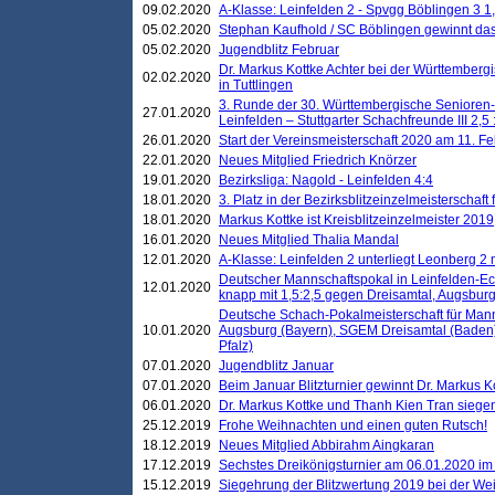
09.02.2020
A-Klasse: Leinfelden 2 - Spvgg Böblingen 3 1,
05.02.2020
Stephan Kaufhold / SC Böblingen gewinnt das 
05.02.2020
Jugendblitz Februar
Dr. Markus Kottke Achter bei der Württembergi
02.02.2020
in Tuttlingen
3. Runde der 30. Württembergische Senioren
27.01.2020
Leinfelden – Stuttgarter Schachfreunde III 2,5 
26.01.2020
Start der Vereinsmeisterschaft 2020 am 11. F
22.01.2020
Neues Mitglied Friedrich Knörzer
19.01.2020
Bezirksliga: Nagold - Leinfelden 4:4
18.01.2020
3. Platz in der Bezirksblitzeinzelmeisterschaft
18.01.2020
Markus Kottke ist Kreisblitzeinzelmeister 2019
16.01.2020
Neues Mitglied Thalia Mandal
12.01.2020
A-Klasse: Leinfelden 2 unterliegt Leonberg 2 
Deutscher Mannschaftspokal in Leinfelden-Ech
12.01.2020
knapp mit 1,5:2,5 gegen Dreisamtal, Augsbur
Deutsche Schach-Pokalmeisterschaft für Mann
10.01.2020
Augsburg (Bayern), SGEM Dreisamtal (Baden
Pfalz)
07.01.2020
Jugendblitz Januar
07.01.2020
Beim Januar Blitzturnier gewinnt Dr. Markus 
06.01.2020
Dr. Markus Kottke und Thanh Kien Tran siegen
25.12.2019
Frohe Weihnachten und einen guten Rutsch!
18.12.2019
Neues Mitglied Abbirahm Aingkaran
17.12.2019
Sechstes Dreikönigsturnier am 06.01.2020 im T
15.12.2019
Siegehrung der Blitzwertung 2019 bei der Wei