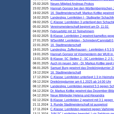
25.02.2025
Neues Mitglied Andreas Prokos
23.02.2025
Hannah Gonsior bei den Württembergischen 
19.02.2025
16. Stadtmeisterschaft: Markus Kottke gewinnt 
16.02.2025
Landesliga: Leinfelden I - Stuttgarter Schachfr
09.02.2025
C-Klasse: Leinfelden 3 unterliegt den Schach
05.02.2025
Vereinsmeisterschaft beginnt am Di, 11.02.
04.02.2025
Februarblitz mit 10 Teilnehmern
03.02.2025
B-Klasse: Leinfelden 2 gewinnt kampflos ge
27.01.2025
WSenMM: Leinfelden - Schmiden/Cannstatt 0,
22.01.2025
16. Stadtmeisterschaft
19.01.2025
Landesliga: Zuffenhausen - Leinfelden 4,5:3,5
19.01.2025
Hannah Gonsior ist Vizemeisterin der WU8 i
13.01.2025
B-Klasse: SC Stetten 2 - SC Leinfelden 2: 2,5:
08.01.2025
Auch im neuen Jahr - Dr. Markus Kottke siegt 
06.01.2025
Samuel Burg gewinnt das Dreikönigsturnier 
19.12.2024
16. Stadtmeisterschaft
17.12.2024
C-Klasse: Leinfelden unterliegt 1:3 in Heimsh
09.12.2024
Dreikönigsturnier am 6.1.2025 ab 14:00 Uhr
08.12.2024
Landesliga: Leinfelden gewinnt 5:3 gegen Sc
04.12.2024
Dr. Markus Kottke gewinnt das Dezember-Blitz
04.12.2024
Neue Mitglieder Helena und Alexandra
02.12.2024
B-Klasse: Leinfelden 2 gewinnt mit 3:1 gegen
21.11.2024
3. Runde Stadtmeisterschaft ist ausgelost
17.11.2024
C-Klasse: Leinfelden gewinnt gegen Vaihinge
13.11.2024
JVM SC Leinfelden beendet: Luis Setzkorn ge