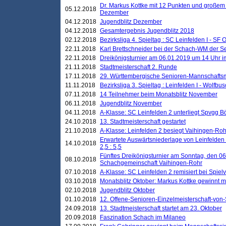
Dr. Markus Kottke mit 12 Punkten und großem
05.12.2018
Dezember
04.12.2018
Jugendblitz Dezember
04.12.2018
Gesamtergebnis Jugendblitz 2018
02.12.2018
Bezirksliga 4. Spieltag : SC Leinfelden I - SF O
22.11.2018
Karl Brettschneider bei der Schach-WM der S
22.11.2018
Dreikönigsturnier am 06.01.2019 um 14 Uhr im 
21.11.2018
Stadtmeisterschaft 2. Runde
17.11.2018
29. Württembergische Senioren-Mannschaftsm
11.11.2018
Bezirksliga 3. Spieltag : Leinfelden I - Wolfbusch
07.11.2018
14 Teilnehmer beim Monatsblitz November
06.11.2018
Jugendblitz November
04.11.2018
A-Klasse: SC Leinfelden 2 unterliegt Spvgg Bö
24.10.2018
13. Stadtmeisterschaft gestartet
21.10.2018
A-Klasse: Leinfelden 2 besiegt Vaihingen-Rohr 
Erwartete Auswärtsniederlage von Leinfelden 
14.10.2018
2,5 : 5,5
Fünftes Dreikönigsturnier am Sonntag, den 0
08.10.2018
Schachgemeinschaft Vaihingen-Rohr
07.10.2018
A-Klasse: SC Leinfelden 2 remisiert bei Spie
03.10.2018
Monatsblitz Oktober: Markus Kottke gewinnt mi
02.10.2018
Jugendblitz Oktober
01.10.2018
12. Offene-Senioren-Einzelmeisterschaft-von
24.09.2018
13. Stadtmeisterschaft startet am 23. Oktober
20.09.2018
Faszination Schach im Milaneo