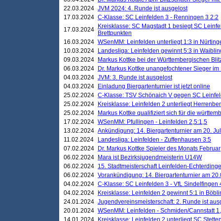
22.03.2024
JVM 2024: 4. Runde ist ausgelost
17.03.2024
C-Klasse: SC Leinfelden 3 - Renningen 3 2:2
Kreisklasse: SC Magstadt 1 besiegt SC Leinfe
17.03.2024
Brettpunkten
16.03.2024
WSenMM: Leinfelden unterliegt 1:3 in Nürting
10.03.2024
Landesliga: Leinfelden gewinnt 5:3 in Waibli
09.03.2024
Markus Kottke bei der Württembergischen Blit
06.03.2024
Dr. Markus Kottke unangefochtener Sieger im M
04.03.2024
JVM: 3. Runde ist ausgelost
04.03.2024
Einladung Biergartenturnier ist jetzt online
25.02.2024
C-Klasse: TSV Schönaich V gegen SC Leinfelde
25.02.2024
Kreisklasse: Leinfelden 2 unterliegt Herrenber
25.02.2024
Markus Kottke qualifiziert sich für die württem
17.02.2024
WSenMM: Pfullingen - Leinfelden 2,5:1,5
13.02.2024
Ankündigung: 14. Biergartenturnier am 20. Ju
11.02.2024
Landesliga: Leinfelden - Zuffenhausen 3:5
07.02.2024
Dr. Markus Kottke Spieler des Monats Februar
06.02.2024
Mara ist Bezirksjugendmeisterin U14W
06.02.2024
15. Stadtmeisterschaft Leinfelden-Echterding
06.02.2024
Vorankündigung: 14. Biergartenturnier am 20
04.02.2024
C-Klasse: SC Leinfelden 3 - VfL Sindelfingen 
04.02.2024
Kreisklasse: Leinfelden 2 gewinnt 5:1 in Böbl
24.01.2024
Jugendvereinsmeisterschaft: 2. Runde ist aus
20.01.2024
WSenMM: Leinfelden - Schmiden/Cannstatt 1,
14.01.2024
Kreisklasse: Leinfelden 2 unterliegt SC Stette