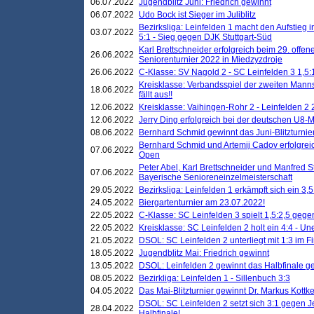
06.07.2022
Jugendblitz Juni: Friedrich gewinnt
06.07.2022
Udo Bock ist Sieger im Juliblitz
Bezirksliga: Leinfelden 1 macht den Aufstieg i
03.07.2022
5:1 - Sieg gegen DJK Stuttgart-Süd
Karl Brettschneider erfolgreich beim 29. off
26.06.2022
Seniorenturnier 2022 in Miedzyzdroje
26.06.2022
C-Klasse: SV Nagold 2 - SC Leinfelden 3 1,5:
Kreisklasse: Verbandsspiel der zweiten Manns
18.06.2022
fällt aus!!
12.06.2022
Kreisklasse: Vaihingen-Rohr 2 - Leinfelden 2 
12.06.2022
Jerry Ding erfolgreich bei der deutschen U8-M
08.06.2022
Bernhard Schmid gewinnt das Juni-Blitzturnie
Bernhard Schmid und Artemij Cadov erfolgreic
07.06.2022
Open
Peter Abel, Karl Brettschneider und Manfred St
07.06.2022
Bayerische Senioreneinzelmeisterschaft
29.05.2022
Bezirksliga: Leinfelden 1 erkämpft sich ein 3,
24.05.2022
Biergartenturnier am 23.07.2022!
22.05.2022
C-Klasse: SC Leinfelden 3 spielt 1,5:2,5 geg
22.05.2022
Kreisklasse: SC Leinfelden 2 holt ein 4:4 - 
21.05.2022
DSOL: SC Leinfelden 2 unterliegt mit 1:3 im F
18.05.2022
Jugendblitz Mai: Friedrich gewinnt
13.05.2022
DSOL: Leinfelden 2 gewinnt das Halbfinale geg
08.05.2022
Bezirkliga: Leinfelden 1 - Sillenbuch 3:3
04.05.2022
Das Mai-Blitzturnier gewinnt Dr. Markus Kottk
DSOL: SC Leinfelden 2 setzt sich 3:1 gegen J
28.04.2022
Halbfinale!