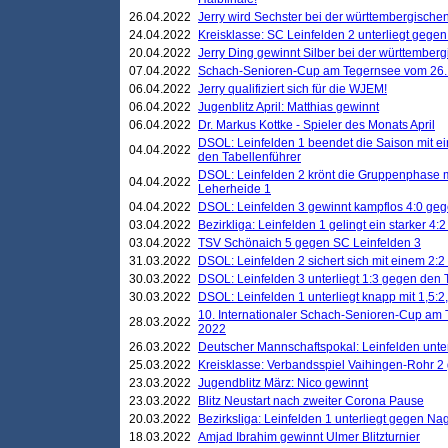
26.04.2022
Jerry wird Sechster bei der württembergische
24.04.2022
Kreisklasse: SC Leinfelden 2 unterliegt gege
20.04.2022
Jerry Ding gewinnt Silber bei der württemberg
07.04.2022
Schach-Senioren-Cup am Tegernsee vom 26. M
06.04.2022
Jerry qualifiziert sich für die WJEM!
06.04.2022
Jugenblitz April: Matthias gewinnt
06.04.2022
Dr. Markus Kottke - Spieler des Monats April
DSOL: Leinfelden 1 beendet die Saison mit e
04.04.2022
den Tabellenführer
DSOL: Leinfelden 2 krönt die Gruppenphase m
04.04.2022
Leherheide 1
04.04.2022
DSOL: Leinfelden 3 gewinnt kampflos 4:0 geg
03.04.2022
Bezirkliga: Leinfelden 1 gelingt ein starker 4
03.04.2022
TSV Schönaich 5 gegen SC Leinfelden 3
31.03.2022
DSOL: Leinfelden 2 sichert sich mit einem 2:2 d
30.03.2022
DSOL: Leinfelden 3 unterliegt 1:3 gegen den 
30.03.2022
DSOL: Leinfelden 1 unterliegt knapp mit 1,5
10. Internationaler Schach-Senioren-Cup am T
28.03.2022
2022
26.03.2022
Deutscher Mannschaftspokal: Leinfelden unte
25.03.2022
Kreisklasse: Verbandsspiel Vaihingen-Rohr 2 
23.03.2022
Jugendblitz März: Nico gewinnt
23.03.2022
Blitz Neustart nach zweiter Corona Pause
20.03.2022
Bezirksliga: Leinfelden 1 unterliegt gegen Nag
18.03.2022
Amjad Ibrahim gewinnt Ulmer Blitzturnier