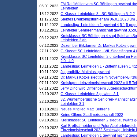
FM Ralf Müller vom SC Böblingen gewinnt das 
06.01.2023
Leinfelden
18.12.2022
C-Klasse: Leinfelden 3 - SC Böblingen 5. 2:2
11.12.2022
Siebtes Dreikönigsturnier am 06.01.2023 um 1
11.12.2022
Landesliga: Leinfelden 1 gewinnt 4,5:1,5 ge
10.12.2022
Leinfelder Seniorenmannschaft gewinnt 3,5:
Kreisklasse: SC Böblingen 4 sagt Spiel am S
08.12.2022
Leinfelden 2 ab
07.12.2022
Dezember Blitzturnier Dr. Markus Kottke gewin
27.11.2022
C-Klasse: SC Leinfelden - VfL Sindelfingen 4 
Kreisklasse: SC Leinfelden 2 unterliegt im H
13.11.2022
2.0 : 4.0
13.11.2022
Landesliga: Leinfelden 1 - Zuffenhausen 1 4:2
10.11.2022
Jugendblitz: Matthias gewinnt
09.11.2022
Dr. Markus Kottke siegt beim November-Blitztu
07.11.2022
Kreisjugendeinzelmeisterschaft 2022 mit 5 T
07.11.2022
Jerry Ding wird Dritter beim Jugendschachturn
23.10.2022
C-Klasse: Leinfelden 3 gewinnt 3:1
32. Württembergische Senioren-Mannschaftsm
22.10.2022
Leinfelden 3:1
13.10.2022
Neues Mitglied Matti Behrens
12.10.2022
Keine Offene Stadtmeisterschaft 2022
09.10.2022
Kreisklasse: SC Leinfelden 2 siegt auswärts g
Karl Brettschneider und Peter Abel erfolgreic
09.10.2022
Einzelmeisterschaft 2022 Schleswig Holstein 
09.10.2022
Landesliga: Leinfelden 1 gewinnt mit 4:2 geg