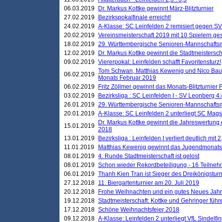
06.03.2019
Dr. Markus Kottke gewinnt März-Blitzturnier
27.02.2019
Bezirkspokalfinale erreicht!
24.02.2019
A-Klasse: SC Leinfelden 2 remisiert gegen SV
20.02.2019
Vereinsmeisterschaft 2019 mit 10 Spielern ges
18.02.2019
29. Württembergische Senioren-Mannschaftsm
12.02.2019
Dr. Markus Kottke gewinnt die Stadtmeistersc
09.02.2019
Viererpokal: Leinfelden schafft Favoritensturz!
Tom Schwan, Matthias Kewenig und Nico Baue
06.02.2019
Monats Februar 2019
06.02.2019
Fritz Zöllmer gewinnt das Monats-Blitzturnier 
03.02.2019
Bezirksliga : SC Leinfelden I - SV Leonberg 4:
26.01.2019
29. Württembergische Senioren-Mannschaftsm
20.01.2019
A-Klasse: SC Leinfelden 2 unterliegt SC Magst
Dr. Markus Kottke gewinnt die Jahreswertung d
15.01.2019
2018
13.01.2019
Bezirksliga : Leinfelden I verliert deutlich mit 
11.01.2019
Matthias Kewenig gewinnt das Jugendmonatsbl
08.01.2019
4. Runde Stadtmeisterschaft ist gelost
08.01.2019
Schon wieder Rekordbeteiligung - 16 Teilneh
06.01.2019
Thanh Kien Tran ist Sieger des Dreikönigstur
27.12.2018
11. Biergartenturnier am 20. Juli 2019
20.12.2018
Frohe Weihnachten und ein gutes Neues Jah
19.12.2018
Stadtmeisterschaft: Kottke und Gehringer führ
17.12.2018
Schöne Weihnachtsfeier 2018
09.12.2018
A-Klasse: Leinfelden 2 unterliegt VfL Sindelfin