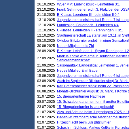
26.10.2025
WSenMM: Ludwigsburg - Leinfelden 3:1
23.10.2025
Frank Gehringer erreicht 3. Platz bei der DS
21.10.2025
B-Klasse: Leonberg III - Leinfelden II 0:4
13.10.2025
Jugendvereinsmeisterschaft Runde 7 ist ausg
12.10.2025
Landesliga: Feuerbach - Leinfelden 4:4
12.10.2025
C-Klasse: Leinfelden III - Renningen III 3:1
12.10.2025
Stadtmeisterschaft LE startet am 13.11. in Stet
08.10.2025
Oktober Blitzturnier endet mit einer Sensation!
30.09.2025
Neues Mitglied Luis Zhi
28.09.2025
B-Klasse: Leinfelden II - Spvgg Renningen II 2
Markus Kottke wird erneut Deutscher Meister 
27.09.2025
Seniorenmannschaft
21.09.2025
Saisonauftakt Landesliga: Leinfelden 1. verlier
16.09.2025
Neues Mitglied Emil Bauer
15.09.2025
Jugendvereinsmeisterschaft Runde 6 ist ausg
03.09.2025
Auch im September Blitzturnier siegt Dr. Mark
25.08.2025
Karl Brettschneider glänzt beim 22. Pheinlan
06.08.2025
Monats-Blitzturnier August: Dr. Markus Kottke
31.07.2025
15. Biergartenturnier Nachlese
28.07.2025
15. Schwabengartenturnier mit großer Beteili
23.07.2025
15. Biergartenturnier ist ausgebucht!
21.07.2025
Aiza und Adelina beim Jugendopen 2025 in 
07.07.2025
Baden-Württembergische Mädchenmeistersch
02.07.2025
Hitzeschlacht beim Juli Blitzturnier
01.07.2025
Schach im Schloss: Markus Kottke in Künzels