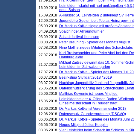
17.09.2018
Frank Gehringer gewinnt beim Mannschaftssi
Leinfelden I startet mit hart umkämpften 4,5:
16.09.2018
neue Saison
16.09.2018
A-Klasse: SC Leinfelden 2 unterliegt SV Herre
12.09.2018
Jugendblitz September: Tobias Heinz gewinnt
05.09.2018
Dr. Markus Kottke siegte mit großem Abstand 
04.09.2018
Spaichinger Allroundturnier
03.09.2018
Schachfestival Illertissen
08.08.2018
Peter Breuning - Spieler des Monats August
07.08.2018
Nino Moll ist neues Mitglied des Schachclubs
Karl Brettschneider und Peter Abel bei den D
27.07.2018
Hamburg aktiv
Mikhail Zaitsev gewinnt das 10. Sommer-Schn
21.07.2018
Leinfelden im Schwabengarten
17.07.2018
Dr. Markus Kottke - Spieler des Monats Juli 2
06.07.2018
Bezirksliga Stuttgart 2018 / 2019
03.07.2018
Nachtrag Jugendblitz Juni und Jugendblitz Jul
26.06.2018
Datenschutzerklärung des Schachclubs Lein
25.06.2018
Matthias Kewenig ist neues Mitglied
Leinfelder bei der 4. Offenen Baden-Württem
15.06.2018
Einzelmeisterschaft in Freudenstadt
13.06.2018
Dr. Markus Kottke ist Vereinsmeister 2018
12.06.2018
Datenschutz-Grundverordnung (DSGVO)
06.06.2018
Dr. Markus Kottke - Spieler des Monats Juni 
06.06.2018
Neues Mitglied Julius Kopplin
03.06.2018
Vier Leinfelder beim Schach im Schloss in K