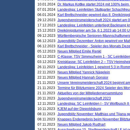
10.01.2024
Dr. Markus Kottke startet 2024 mit 100% beim 
07.01.2024
Landesliga: Leinfelden Stuttgarter Schachfreun
06.01.2024
Karl Brettschneider gewinnt das 8. Dreikönigs
29.12.2023
Jugendvereinsmeisterschaft 2024 startet am 0
17.12.2023
Landesliga: Leinfelden unterliegt Backnang kn
15.12.2023
Dreikönigsturnier am Sa, 6.1.2023 ab 14:00 U
09.12.2023
Württembergische Senioren-Mannschaftsmeiste
06.12.2023
Jugendblitz Dezember: Anton gewinnt vor Matt
06.12.2023
Karl Brettschneider - Spieler des Monats De
05.12.2023
Neues Mitglied Emile Renkl
03.12.2023
C-Klasse: TSV Simmozheim 1 - SC Leinfelden
03.12.2023
Kreisklasse: SC Leinfelden 2 – TSV Heimshei
26.11.2023
Landesliga: Leinfelden 1 gewinnt 5:3 in Ro
22.11.2023
Neues Mitglied Yannick Nägelein
22.11.2023
Neues Mitglied Hannah Gonsior
21.11.2023
Unsere Vereinsmeisterschaft 2024 beginnt am
21.11.2023
Termine für Blitzturniere 2024 Spieler des Mon
21.11.2023
Aktuelles von der Mitgliederversammlung
20.11.2023
Jugendvereinsmeisterschaft 2023
12.11.2023
Landesliga: SC Leinfelden I - SV Wolfbusch II 
10.11.2023
KJEM auf der Diepoldsburg
08.11.2023
Jugendblitz November: Matthias und Tijana 
08.11.2023
Knappes Endergebnis beim November Blitztur
07.11.2023
Neues Mitglied Jakob Rudhart
24.10.2023
Ausschreibung 15. Stadtmeisterschaft LE ist o