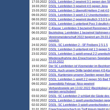
17.03.2022
DSOL: Leinfelden 2 gewinnt 3:1 gegen den 
16.03.2022
DSOL: Leinfelden 3 gewinnt 4:0 gegen Jena
15.03.2022
DSOL: Leinfelden 1 überrollt Hellern 2 mit 4:0
09.03.2022
DSOL: Leinfelden 3 spielt 2:2 Unentschieden
08.03.2022
DSOL: Leinfelden 2 gewinnt deutlich 3,5:0,5
07.03.2022
DSOL: Leinfelden 1 unterliegt Porz 3 deutlich 
06.03.2022
C-Klasse: Leinfelden 3 bezwingt Renningen 3 
06.03.2022
Bezirksliga: Leinfelden 1 bezwingt Vaihingen m
Vereinsmeisterschaft 2022 beginnt am 29.03.2
26.02.2022
möglich
24.02.2022
DSOL: SC Leinfelden 2 - SF Freiberg 2,5;1,5
23.02.2022
DSOL: Leinfelden 3 unterliegt mit 1:3 gegen S
23.02.2022
DSOL: Leinfelden 1 spielt erneut 2:2 unentsc
Wiederaufnahme des Erwachsenen-Spielabend
22.02.2022
22.03.2022
19.02.2022
Der SC Leinfelden ist Vizemeister im Bezirksm
17.02.2022
DSOL: Auch unsere Dritte landet einen 4:0-Ka
16.02.2022
DSOL: Kantersieg unserer Zweiten gegen Ber
14.02.2022
DSOL: Leinfelden 1 spielt 2:2 gegen SG Bad 
09.02.2022
Jugendblitz Februar: Nico gewinnt
Verbandsspiele am 13.02.2022 (Bezirksliga) 
03.02.2022
werden verschoben!
03.02.2022
DSOL; SC Leinfelden 2 schlägt die Gäste des
03.02.2022
DSOL: Leinfelden 1 spielt unentschieden gege
02.02.2022
DSOL; SC Leinfelden 3 spielt unentschieden
31.01.2022
Erwachsenenschach im Treff Impuls bleibt im