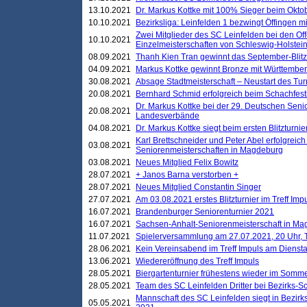
13.10.2021
Dr. Markus Kottke mit 100% Sieger beim Oktobe
10.10.2021
Bezirksliga: Leinfelden 1 bezwingt Öffingen mi
Zwei Mitglieder des SC Leinfelden bei den Of
10.10.2021
Einzelmeisterschaften von Schleswig-Holstei
08.09.2021
Thanh Kien Tran gewinnt das September-Blitz
04.09.2021
Markus Kottke gewinnt Bronze mit Württemberg
30.08.2021
Absage Stadtmeisterschaft – Neustart des Tur
20.08.2021
Bernhard Schmid erfolgreich beim Schachfesti
Dr. Markus Kottke bei der 29. Deutschen Sen
20.08.2021
Landesverbände
04.08.2021
Dr. Markus Kottke siegt beim ersten Blitzturn
Karl Brettschneider und Peter Abel erfolgreic
03.08.2021
Seniorenmeisterschaften in Magdeburg
03.08.2021
Neues Mitglied Felix Bowitz
28.07.2021
+ Janos Barna verstorben +
28.07.2021
Neues Mitglied Constantin Singer
27.07.2021
Am 03.08.2021 erstes Blitzturnier im Treff Im
16.07.2021
Brandenburger Seniorenturnier 2021
16.07.2021
Sachsen-Anhalt-Seniorenmeisterschaft in M
11.07.2021
Spielerversammlung am 27.07.2021, 20 Uhr, T
28.06.2021
Kein Vereinsabend im Treff Impuls am Dienst
13.06.2021
Wiedereröffnung des Treff Impuls
28.05.2021
Biergartenturnier frühestens wieder im Somm
28.05.2021
Team des SC Leinfelden Dritter bei Bezirks-S
Mannschaft des SC Leinfelden siegt in Bezirks
05.05.2021