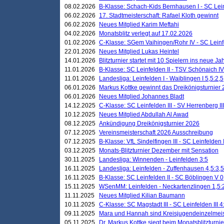
08.02.2026
B-Klasse: Schach-Kids Bernhausen I - SC Leinf
06.02.2026
17. Stadtmeisterschaft: Rafael Kloth gewinnt
06.02.2026
Neues Mitglied Karim Meftahi
04.02.2026
Monatsblitz verlegt auf 17.02.2026
01.02.2026
C-Klasse: SGem Vaihingen/Rohr IV - SC Leinfel
22.01.2026
Neues Mitglied Lukas Heintel
14.01.2026
Blitzturnier startet mit 10 Spielern ins neue J
11.01.2026
B-Klasse: SC Leinfelden II - TSV Schönaich IV
11.01.2026
Landesliga: Leinfelden I - Waiblingen I 5,5:2,5
06.01.2026
Markus Kottke gewinnt das Dreikönigsturnier
06.01.2026
Neues Mitglied Johannes Bladt
14.12.2025
C-Klasse: SC Leinfelden III - SV Herrenberg III
10.12.2025
Neues Mitglied Abdullah Al Awad
08.12.2025
Ankündigung Dreikönigsturnier 2026
07.12.2025
Vereinsmeisterschaft 2026 Ausschreibung
07.12.2025
B-Klasse: VfL Sindelfingen III - SC Leinfelden I
03.12.2025
Monats-Blitzturnier Dezember mit Sensation
30.11.2025
Landesliga: Winnenden - Leinfelden 3:5
16.11.2025
Landesliga: Leinfelden - Zuffenhausen 4,5:3,5
16.11.2025
B-Klasse: SC Leinfelden II - SC Böblingen V 0
15.11.2025
WSenMM: Leinfelden - Neckartenzlingen 1,5:
11.11.2025
Neues Mitglied Kilian Baumann
10.11.2025
C-Klasse: SC Magstadt III - SC Leinfelden III 4
09.11.2025
Mara und Hannah sind Kreisjugendeinzelmei
05.11.2025
Dr. Markus Kottke siegt beim Monatsblitzturn