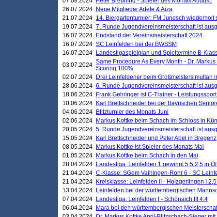
07.08.2024
Peter Breuning - Spieler des Monats August.
26.07.2024
Neue Mitglieder Adele & Aiza
21.07.2024
14. Biergartenturnier: FM Junesch wiederholt
19.07.2024
7. Runde Jugendvereinsmeisterschaft ist ausg
16.07.2024
Endstand der Vereinsmeisterschaft 2024
16.07.2024
SC Leinfelden bei der BWSSM
16.07.2024
Landesligaspielplan und Spieltermine B-Kla
Same Procedure As Every Month - Dr. Markus 
03.07.2024
Scoring 100%
02.07.2024
Drei Leinfeldener beim Großmeistersimultan 
28.06.2024
6. Runde Jugendvereinsmeisterschaft ist ausg
18.06.2024
Frank Gehringer ist C-Trainer - Leistungssport
10.06.2024
Karl Brettschneider bei der Bayrischen Senio
04.06.2024
Blitzturnier des Monats Juni
02.06.2024
Markus Kottke beim Schach im Schloss in Kü
20.05.2024
5. Runde Jugendvereinsmeisterschaft ist ausg
15.05.2024
Karl Brettschneider und Peter Abel in Bregenz
08.05.2024
Markus Kottke ist Spieler des Monats Mai
01.05.2024
Markus Kottke beim Schach in den Mai
28.04.2024
Landesliga: Leinfelden 1 gewinnt 5,5:2,5 in Ö
21.04.2024
C-Klasse: SGem Vaihingen-Rohr 6 - SC Leinfe
21.04.2024
Kreisklasse: Leinfelden II - Holzgerlingen I 2,5
13.04.2024
Leinfelden bei der württembergischen Mannsc
07.04.2024
Landesliga: Leinfelden I - Schönaich III 4:4
06.04.2024
Mara bei den württembergischen Meisterscha
03.04.2024
Dr. Markus Kottke April-Blitzschach-Sieger mit