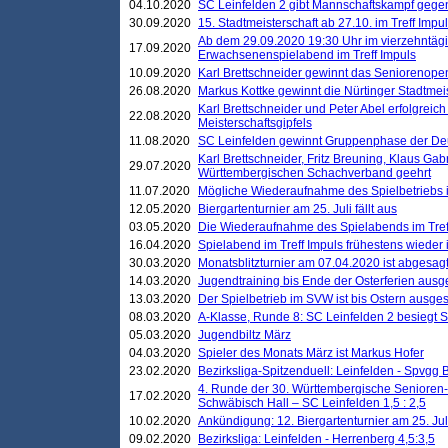
04.10.2020
SC Leinfelden 2 gibt Mannschaftskampf gege
30.09.2020
15. Stadtmeisterschaft ab 27.10. im Treff Impu
Ab dem 29.09.2020 19:30 Uhr im vierzehntäg
17.09.2020
Erwachsenenspielabend im Treff Impuls
10.09.2020
Karl Brettschneider gewinnt das Seniorenopen
26.08.2020
Markus Kottke gewinnt die Nürtinger Stadtmei
Karl Brettschneider und Peter Abel erfolgreic
22.08.2020
Meisterschaftsgipfels
11.08.2020
SC Leinfelden gewinnt Gruppenphase der De
Karl Brettschneider, Fritz Breuning, Klaus Gab
29.07.2020
Württembergischen Schachverband geehrt
11.07.2020
Mögliche Wiederaufnahme des Spielbetriebs
12.05.2020
Biergartenturnier am 25. Juli fällt aus
03.05.2020
Die Wiederaufnahme des Spielabends im Treff
16.04.2020
Spielabend im Treff Impuls frühestens wieder
30.03.2020
Monatsblitzturnier am 07.04.2020 ist abgesag
14.03.2020
Jugendtraining bis Ende der Osterferien ausg
13.03.2020
Der Spielbetrieb im SVW ist bis Ostern ausges
08.03.2020
A-Klasse, Runde 8: SC Leinfelden 2 besiegt 
05.03.2020
Jugendbiltz März
04.03.2020
Spieler des Monats März ist Markus Hofer
23.02.2020
Bezirksliga-Spitzenduell: Leinfelden - Spvgg 
4. Runde der 30. Württembergische Senioren
17.02.2020
Schwäbisch Hall – SC Leinfelden 1,5 : 2,5
10.02.2020
Ankündigung: 12. Biergartenturnier am 25. Juli
09.02.2020
Bezirksliga: Leinfelden - Herrenberg 4,5:3,5