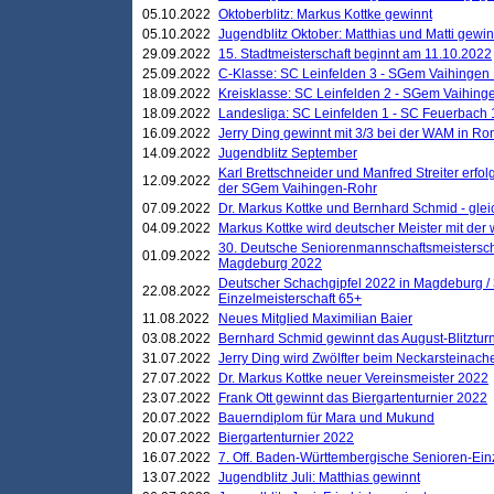
05.10.2022
Oktoberblitz: Markus Kottke gewinnt
05.10.2022
Jugendblitz Oktober: Matthias und Matti gewi
29.09.2022
15. Stadtmeisterschaft beginnt am 11.10.2022
25.09.2022
C-Klasse: SC Leinfelden 3 - SGem Vaihingen 
18.09.2022
Kreisklasse: SC Leinfelden 2 - SGem Vaihinge
18.09.2022
Landesliga: SC Leinfelden 1 - SC Feuerbach 
16.09.2022
Jerry Ding gewinnt mit 3/3 bei der WAM in 
14.09.2022
Jugendblitz September
Karl Brettschneider und Manfred Streiter erfo
12.09.2022
der SGem Vaihingen-Rohr
07.09.2022
Dr. Markus Kottke und Bernhard Schmid - glei
04.09.2022
Markus Kottke wird deutscher Meister mit de
30. Deutsche Seniorenmannschaftsmeistersch
01.09.2022
Magdeburg 2022
Deutscher Schachgipfel 2022 in Magdeburg /
22.08.2022
Einzelmeisterschaft 65+
11.08.2022
Neues Mitglied Maximilian Baier
03.08.2022
Bernhard Schmid gewinnt das August-Blitzturn
31.07.2022
Jerry Ding wird Zwölfter beim Neckarsteinac
27.07.2022
Dr. Markus Kottke neuer Vereinsmeister 2022
23.07.2022
Frank Ott gewinnt das Biergartenturnier 2022
20.07.2022
Bauerndiplom für Mara und Mukund
20.07.2022
Biergartenturnier 2022
16.07.2022
7. Off. Baden-Württembergische Senioren-Ein
13.07.2022
Jugendblitz Juli: Matthias gewinnt