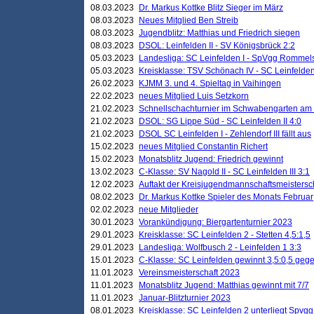
08.03.2023
Dr. Markus Kottke Blitz Sieger im März
08.03.2023
Neues Mitglied Ben Streib
08.03.2023
Jugendblitz: Matthias und Friedrich siegen
08.03.2023
DSOL: Leinfelden II - SV Königsbrück 2:2
05.03.2023
Landesliga: SC Leinfelden I - SpVgg Rommels
05.03.2023
Kreisklasse: TSV Schönach IV - SC Leinfelden 
26.02.2023
KJMM 3. und 4. Spieltag in Vaihingen
22.02.2023
neues Mitglied Luis Setzkorn
21.02.2023
Schnellschachturnier im Schwabengarten am
21.02.2023
DSOL: SG Lippe Süd - SC Leinfelden II 4:0
21.02.2023
DSOL SC Leinfelden I - Zehlendorf III fällt aus
15.02.2023
neues Mitglied Constantin Richert
15.02.2023
Monatsblitz Jugend: Friedrich gewinnt
13.02.2023
C-Klasse: SV Nagold II - SC Leinfelden III 3:1
12.02.2023
Auftakt der Kreisjugendmannschaftsmeistersc
08.02.2023
Dr. Markus Kottke Spieler des Monats Februar
02.02.2023
neue Mitglieder
30.01.2023
Vorankündigung: Biergartenturnier 2023
29.01.2023
Kreisklasse: SC Leinfelden 2 - Stetten 4,5:1,5
29.01.2023
Landesliga: Wolfbusch 2 - Leinfelden 1 3:3
15.01.2023
C-Klasse: SC Leinfelden gewinnt 3,5:0,5 geg
11.01.2023
Vereinsmeisterschaft 2023
11.01.2023
Monatsblitz Jugend: Matthias gewinnt mit 7/7
11.01.2023
Januar-Blitzturnier 2023
08.01.2023
Kreisklasse: SC Leinfelden 2 unterliegt Spvg