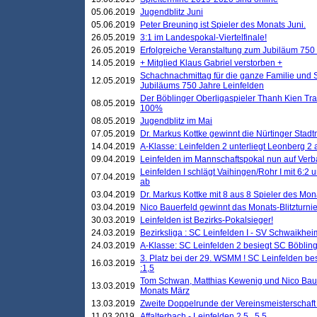
05.06.2019
Jugendblitz Juni
05.06.2019
Peter Breuning ist Spieler des Monats Juni.
26.05.2019
3:1 im Landespokal-Viertelfinale!
26.05.2019
Erfolgreiche Veranstaltung zum Jubiläum 750
14.05.2019
+ Mitglied Klaus Gabriel verstorben +
Schachnachmittag für die ganze Familie und 
12.05.2019
Jubiläums 750 Jahre Leinfelden
Der Böblinger Oberligaspieler Thanh Kien Tran
08.05.2019
100%
08.05.2019
Jugendblitz im Mai
07.05.2019
Dr. Markus Kottke gewinnt die Nürtinger Stadt
14.04.2019
A-Klasse: Leinfelden 2 unterliegt Leonberg 2 a
09.04.2019
Leinfelden im Mannschaftspokal nun auf Ver
Leinfelden I schlägt Vaihingen/Rohr I mit 6:2 
07.04.2019
ab
03.04.2019
Dr. Markus Kottke mit 8 aus 8 Spieler des Mona
03.04.2019
Nico Bauerfeld gewinnt das Monats-Blitzturnier
30.03.2019
Leinfelden ist Bezirks-Pokalsieger!
24.03.2019
Bezirksliga : SC Leinfelden I - SV Schwaikheim
24.03.2019
A-Klasse: SC Leinfelden 2 besiegt SC Böbling
3. Platz bei der 29. WSMM ! SC Leinfelden b
16.03.2019
:1,5
Tom Schwan, Matthias Kewenig und Nico Baue
13.03.2019
Monats März
13.03.2019
Zweite Doppelrunde der Vereinsmeisterschaft i
11.03.2019
Affalterbach - Leinfelden 2,5 . 5,5