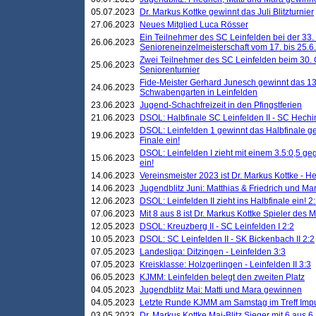
05.07.2023
Dr. Markus Kottke gewinnt das Juli Blitzturnier
27.06.2023
Neues Mitglied Luca Rösser
Ein Teilnehmer des SC Leinfelden bei der 33.
26.06.2023
Senioreneinzelmeisterschaft vom 17. bis 25.
Zwei Teilnehmer des SC Leinfelden beim 30.
25.06.2023
Seniorenturnier
Fide-Meister Gerhard Junesch gewinnt das 1
24.06.2023
Schwabengarten in Leinfelden
23.06.2023
Jugend-Schachfreizeit in den Pfingstferien
21.06.2023
DSOL: Halbfinale SC Leinfelden II - SC Hechi
DSOL: Leinfelden 1 gewinnt das Halbfinale geg
19.06.2023
Finale ein!
DSOL: Leinfelden I zieht mit einem 3.5:0,5 g
15.06.2023
ein!
14.06.2023
Vereinsmeister 2023 ist Dr. Markus Kottke - 
14.06.2023
Jugendblitz Juni: Matthias & Friedrich und M
12.06.2023
DSOL: Leinfelden II zieht ins Halbfinale ein! 2
07.06.2023
Mit 8 aus 8 ist Dr. Markus Kottke Spieler des 
12.05.2023
DSOL: Kreuzberg II - SC Leinfelden I 2:2
10.05.2023
DSOL: SC Leinfelden II - SK Bickenbach II 2:2
07.05.2023
Landesliga: Ditzingen - Leinfelden 3:3
07.05.2023
Kreisklasse: Holzgerlingen - Leinfelden II 3:3
06.05.2023
KJMM: Leinfelden belegt den zweiten Platz
04.05.2023
Jugendblitz Mai: Matti und Mara gewinnen
04.05.2023
Letzte Runde KJMM am Samstag im Treff Imp
03.05.2023
Dr. Markus Kottke Mai-Blitz Sieger mit 6 aus 6