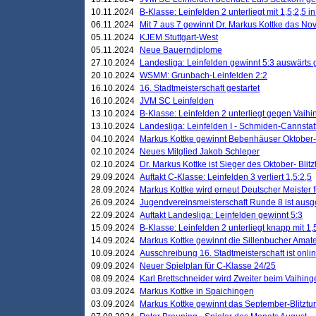
10.11.2024
B-Klasse: Leinfelden 2 unterliegt mit 1,5;2,5 
06.11.2024
Mit 7 aus 7 gewinnt Dr. Markus Kottke das Nov
05.11.2024
KJEM Stuttgart-West
05.11.2024
Neue Bauerndiplome
27.10.2024
Landesliga: Leinfelden gewinnt 5:3 auswärts
20.10.2024
WSMM: Grunbach-Leinfelden 2:2
16.10.2024
16. Stadtmeisterschaft gestartet
16.10.2024
JVM SC Leinfelden
13.10.2024
B-Klasse: Leinfelden 2 unterliegt gegen Vaihi
13.10.2024
Landesliga: Leinfelden I - Schmiden-Cannstatt 
04.10.2024
Markus Kottke gewinnt Bebenhäuser Oktober-B
02.10.2024
Neues Mitglied Jakob Schleper
02.10.2024
Dr. Markus Kottke ist Sieger des Oktober- Blitz
29.09.2024
Auftakt C-Klasse: Leinfelden 3 verliert 1,5:2,5
28.09.2024
Markus Kottke wird erneut Deutscher Meister 
26.09.2024
Jugendvereinsmeisterschaft Runde 8 ist ausg
22.09.2024
Auftakt Landesliga: Leinfelden gewinnt 5:3
15.09.2024
B-Klasse: Leinfelden 2 unterliegt knapp mit 1,
14.09.2024
Markus Kottke gewinnt die Sillenbucher Amate
10.09.2024
Ausschreibung 16. Stadtmeisterschaft ist onli
09.09.2024
Neuer Spielplan für C-Klasse 24/25
08.09.2024
Karl Brettschneider wird Zweiter beim Vaihing
03.09.2024
Markus Kottke in Spaichingen
03.09.2024
Markus Kottke gewinnt das September-Blitztur