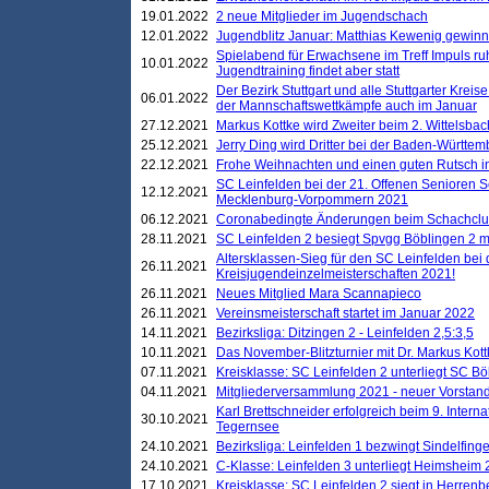
19.01.2022
2 neue Mitglieder im Jugendschach
12.01.2022
Jugendblitz Januar: Matthias Kewenig gewinn
Spielabend für Erwachsene im Treff Impuls ru
10.01.2022
Jugendtraining findet aber statt
Der Bezirk Stuttgart und alle Stuttgarter Krei
06.01.2022
der Mannschaftswettkämpfe auch im Januar
27.12.2021
Markus Kottke wird Zweiter beim 2. Wittelsb
25.12.2021
Jerry Ding wird Dritter bei der Baden-Württem
22.12.2021
Frohe Weihnachten und einen guten Rutsch i
SC Leinfelden bei der 21. Offenen Senioren S
12.12.2021
Mecklenburg-Vorpommern 2021
06.12.2021
Coronabedingte Änderungen beim Schachclub 
28.11.2021
SC Leinfelden 2 besiegt Spvgg Böblingen 2 mi
Altersklassen-Sieg für den SC Leinfelden bei
26.11.2021
Kreisjugendeinzelmeisterschaften 2021!
26.11.2021
Neues Mitglied Mara Scannapieco
26.11.2021
Vereinsmeisterschaft startet im Januar 2022
14.11.2021
Bezirksliga: Ditzingen 2 - Leinfelden 2,5:3,5
10.11.2021
Das November-Blitzturnier mit Dr. Markus Kott
07.11.2021
Kreisklasse: SC Leinfelden 2 unterliegt SC B
04.11.2021
Mitgliederversammlung 2021 - neuer Vorstan
Karl Brettschneider erfolgreich beim 9. Inte
30.10.2021
Tegernsee
24.10.2021
Bezirksliga: Leinfelden 1 bezwingt Sindelfinge
24.10.2021
C-Klasse: Leinfelden 3 unterliegt Heimsheim 2
17.10.2021
Kreisklasse: SC Leinfelden 2 siegt in Herrenbe