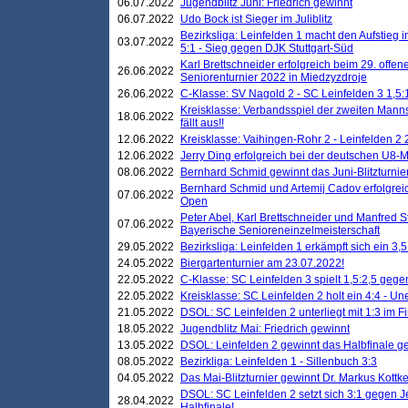
06.07.2022
Jugendblitz Juni: Friedrich gewinnt
06.07.2022
Udo Bock ist Sieger im Juliblitz
Bezirksliga: Leinfelden 1 macht den Aufstieg i
03.07.2022
5:1 - Sieg gegen DJK Stuttgart-Süd
Karl Brettschneider erfolgreich beim 29. off
26.06.2022
Seniorenturnier 2022 in Miedzyzdroje
26.06.2022
C-Klasse: SV Nagold 2 - SC Leinfelden 3 1,5:
Kreisklasse: Verbandsspiel der zweiten Manns
18.06.2022
fällt aus!!
12.06.2022
Kreisklasse: Vaihingen-Rohr 2 - Leinfelden 2 
12.06.2022
Jerry Ding erfolgreich bei der deutschen U8-M
08.06.2022
Bernhard Schmid gewinnt das Juni-Blitzturnie
Bernhard Schmid und Artemij Cadov erfolgreic
07.06.2022
Open
Peter Abel, Karl Brettschneider und Manfred St
07.06.2022
Bayerische Senioreneinzelmeisterschaft
29.05.2022
Bezirksliga: Leinfelden 1 erkämpft sich ein 3,
24.05.2022
Biergartenturnier am 23.07.2022!
22.05.2022
C-Klasse: SC Leinfelden 3 spielt 1,5:2,5 geg
22.05.2022
Kreisklasse: SC Leinfelden 2 holt ein 4:4 - 
21.05.2022
DSOL: SC Leinfelden 2 unterliegt mit 1:3 im F
18.05.2022
Jugendblitz Mai: Friedrich gewinnt
13.05.2022
DSOL: Leinfelden 2 gewinnt das Halbfinale geg
08.05.2022
Bezirkliga: Leinfelden 1 - Sillenbuch 3:3
04.05.2022
Das Mai-Blitzturnier gewinnt Dr. Markus Kottk
DSOL: SC Leinfelden 2 setzt sich 3:1 gegen J
28.04.2022
Halbfinale!