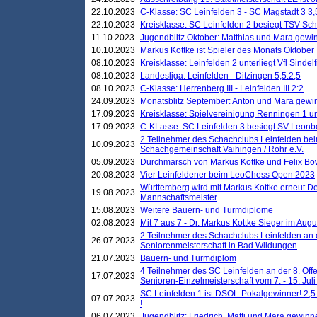
22.10.2023
C-Klasse: SC Leinfelden 3 - SC Magstadt 3 3,
22.10.2023
Kreisklasse: SC Leinfelden 2 besiegt TSV Schö
11.10.2023
Jugendblitz Oktober: Matthias und Mara gewi
10.10.2023
Markus Kottke ist Spieler des Monats Oktober
08.10.2023
Kreisklasse: Leinfelden 2 unterliegt Vfl Sindel
08.10.2023
Landesliga: Leinfelden - Ditzingen 5,5:2,5
08.10.2023
C-Klasse: Herrenberg III - Leinfelden III 2:2
24.09.2023
Monatsblitz September: Anton und Mara gew
17.09.2023
Kreisklasse: Spielvereinigung Renningen 1 unt
17.09.2023
C-KLasse: SC Leinfelden 3 besiegt SV Leonbe
2 Teilnehmer des Schachclubs Leinfelden bei
10.09.2023
Schachgemeinschaft Vaihingen / Rohr e.V.
05.09.2023
Durchmarsch von Markus Kottke und Felix Bow
20.08.2023
Vier Leinfeldener beim LeoChess Open 2023
Württemberg wird mit Markus Kottke erneut D
19.08.2023
Mannschaftsmeister
15.08.2023
Weitere Bauern- und Turmdiplome
02.08.2023
Mit 7 aus 7 - Dr. Markus Kottke Sieger im Augus
2 Teilnehmer des Schachclubs Leinfelden an 
26.07.2023
Seniorenmeisterschaft in Bad Wildungen
21.07.2023
Bauern- und Turmdiplom
4 Teilnehmer des SC Leinfelden an der 8. O
17.07.2023
Senioren-Einzelmeisterschaft vom 7. - 15. Jul
SC Leinfelden 1 ist DSOL-Pokalgewinner! 2,5:1
07.07.2023
!
06.07.2023
Jugendblitz: Friedrich, Matti und Mara gewinn