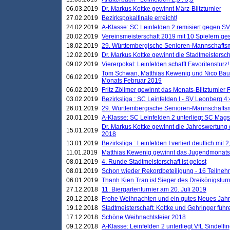
06.03.2019
Dr. Markus Kottke gewinnt März-Blitzturnier
27.02.2019
Bezirkspokalfinale erreicht!
24.02.2019
A-Klasse: SC Leinfelden 2 remisiert gegen SV
20.02.2019
Vereinsmeisterschaft 2019 mit 10 Spielern ges
18.02.2019
29. Württembergische Senioren-Mannschaftsm
12.02.2019
Dr. Markus Kottke gewinnt die Stadtmeistersc
09.02.2019
Viererpokal: Leinfelden schafft Favoritensturz!
Tom Schwan, Matthias Kewenig und Nico Baue
06.02.2019
Monats Februar 2019
06.02.2019
Fritz Zöllmer gewinnt das Monats-Blitzturnier 
03.02.2019
Bezirksliga : SC Leinfelden I - SV Leonberg 4:
26.01.2019
29. Württembergische Senioren-Mannschaftsm
20.01.2019
A-Klasse: SC Leinfelden 2 unterliegt SC Magst
Dr. Markus Kottke gewinnt die Jahreswertung d
15.01.2019
2018
13.01.2019
Bezirksliga : Leinfelden I verliert deutlich mit 
11.01.2019
Matthias Kewenig gewinnt das Jugendmonatsbl
08.01.2019
4. Runde Stadtmeisterschaft ist gelost
08.01.2019
Schon wieder Rekordbeteiligung - 16 Teilneh
06.01.2019
Thanh Kien Tran ist Sieger des Dreikönigstur
27.12.2018
11. Biergartenturnier am 20. Juli 2019
20.12.2018
Frohe Weihnachten und ein gutes Neues Jah
19.12.2018
Stadtmeisterschaft: Kottke und Gehringer führ
17.12.2018
Schöne Weihnachtsfeier 2018
09.12.2018
A-Klasse: Leinfelden 2 unterliegt VfL Sindelfin