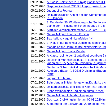
09.02.2020
A-Klasse: Leinfelden 2 - Spvgg Böblingen 3 1,
05.02.2020
Stephan Kaufhold / SC Böblingen gewinnt das 
05.02.2020
Jugendblitz Februar
Dr. Markus Kottke Achter bei der Württembergi
02.02.2020
in Tuttlingen
3. Runde der 30. Württembergische Senioren
27.01.2020
Leinfelden – Stuttgarter Schachfreunde III 2,5 
26.01.2020
Start der Vereinsmeisterschaft 2020 am 11. F
22.01.2020
Neues Mitglied Friedrich Knörzer
19.01.2020
Bezirksliga: Nagold - Leinfelden 4:4
18.01.2020
3. Platz in der Bezirksblitzeinzelmeisterschaft
18.01.2020
Markus Kottke ist Kreisblitzeinzelmeister 2019
16.01.2020
Neues Mitglied Thalia Mandal
12.01.2020
A-Klasse: Leinfelden 2 unterliegt Leonberg 2 
Deutscher Mannschaftspokal in Leinfelden-Ech
12.01.2020
knapp mit 1,5:2,5 gegen Dreisamtal, Augsbur
Deutsche Schach-Pokalmeisterschaft für Mann
10.01.2020
Augsburg (Bayern), SGEM Dreisamtal (Baden
Pfalz)
07.01.2020
Jugendblitz Januar
07.01.2020
Beim Januar Blitzturnier gewinnt Dr. Markus 
06.01.2020
Dr. Markus Kottke und Thanh Kien Tran siegen
25.12.2019
Frohe Weihnachten und einen guten Rutsch!
18.12.2019
Neues Mitglied Abbirahm Aingkaran
17.12.2019
Sechstes Dreikönigsturnier am 06.01.2020 im T
15.12.2019
Siegehrung der Blitzwertung 2019 bei der Wei