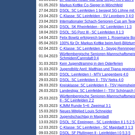
01.05.2023
Markus Kottke Co-Sieger in Mönchfeld
27.04.2023
DSOL: SC Leinfelden 1 besiegt SG Löhne mit 
23.04.2023
C-Klasse: SC Leinfelden - SV Leonberg 3 4:0
23.04.2023
Internationaler Schach-Senioren-Cup am Te
20.04.2023
DSOL: SK Rheinfelden - SC Leinfelden I 1:3
18.04.2023
DSOL: SG Porz III - SC Leinfelden II 1:3
14.04.2023
Felix Bowitz erfolgreich beim 1. Rosemarie B
05.04.2023
100% für Dr. Markus Kottke beim April-Blitztur
02.04.2023
C-Klasse: SC Leinfelden 3 - Spvgg Renningen
Württembergische Senioren-Mannschaftsmeist
01.04.2023
Schmiden/Cannstatt 0:4
31.03.2023
Kein Jugendtraining in den Osterferien
31.03.2023
Jugendblitz April: Matthias und Tijana gewinn
30.03.2023
DSOL: Leinfelden I - MTV Langenberg 4:0
29.03.2023
DSOL: SC Leinfelden II - TSV Netra 4:0
26.03.2023
Kreisklasse: SC Leinfelden II - TSV Heimsheim
26.03.2023
Landesliga: SC Leinfelden I - TSV Schönaich II
Württembergische Senioren-Mannschaftsmeiste
25.03.2023
II - SC Leinfelden 2:2
25.03.2023
KJMM Runde 5+6: Zweimal 3:1
15.03.2023
Neues Mitglied Louis Schneider
13.03.2023
Jugendschachtag in Magstadt
13.03.2023
DSOL: SC Eppingen - SC Leinfelden II 1,5:2,5
12.03.2023
C-Klasse: SC Leinfelden - SC Magstadt 3 1:3
09.03.2023
DSOL: SF Pfullingen II - Leinfelden I 0,5:3,5