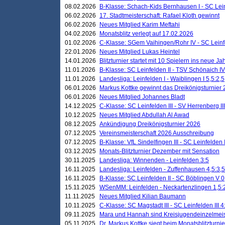
08.02.2026
B-Klasse: Schach-Kids Bernhausen I - SC Leinf
06.02.2026
17. Stadtmeisterschaft: Rafael Kloth gewinnt
06.02.2026
Neues Mitglied Karim Meftahi
04.02.2026
Monatsblitz verlegt auf 17.02.2026
01.02.2026
C-Klasse: SGem Vaihingen/Rohr IV - SC Leinfel
22.01.2026
Neues Mitglied Lukas Heintel
14.01.2026
Blitzturnier startet mit 10 Spielern ins neue J
11.01.2026
B-Klasse: SC Leinfelden II - TSV Schönaich IV
11.01.2026
Landesliga: Leinfelden I - Waiblingen I 5,5:2,5
06.01.2026
Markus Kottke gewinnt das Dreikönigsturnier
06.01.2026
Neues Mitglied Johannes Bladt
14.12.2025
C-Klasse: SC Leinfelden III - SV Herrenberg III
10.12.2025
Neues Mitglied Abdullah Al Awad
08.12.2025
Ankündigung Dreikönigsturnier 2026
07.12.2025
Vereinsmeisterschaft 2026 Ausschreibung
07.12.2025
B-Klasse: VfL Sindelfingen III - SC Leinfelden I
03.12.2025
Monats-Blitzturnier Dezember mit Sensation
30.11.2025
Landesliga: Winnenden - Leinfelden 3:5
16.11.2025
Landesliga: Leinfelden - Zuffenhausen 4,5:3,5
16.11.2025
B-Klasse: SC Leinfelden II - SC Böblingen V 0
15.11.2025
WSenMM: Leinfelden - Neckartenzlingen 1,5:
11.11.2025
Neues Mitglied Kilian Baumann
10.11.2025
C-Klasse: SC Magstadt III - SC Leinfelden III 4
09.11.2025
Mara und Hannah sind Kreisjugendeinzelmei
05.11.2025
Dr. Markus Kottke siegt beim Monatsblitzturn