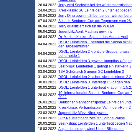
26.04.2022
Jerry wird Sechster bei der württembergische
24.04.2022
Kreisklasse: SC Leinfelden 2 unterliegt gege
20.04.2022
Jerry Ding gewinnt Silber bei der württemberg
07.04.2022
Schach-Senioren-Cup am Tegernsee vom 26. M
06.04.2022
Jerry qualifiziert sich für die WJEM!
06.04.2022
Jugenblitz April: Matthias gewinnt
06.04.2022
Dr. Markus Kottke - Spieler des Monats April
DSOL: Leinfelden 1 beendet die Saison mit e
04.04.2022
den Tabellenführer
DSOL: Leinfelden 2 krönt die Gruppenphase m
04.04.2022
Leherheide 1
04.04.2022
DSOL: Leinfelden 3 gewinnt kampflos 4:0 geg
03.04.2022
Bezirkliga: Leinfelden 1 gelingt ein starker 4
03.04.2022
TSV Schönaich 5 gegen SC Leinfelden 3
31.03.2022
DSOL: Leinfelden 2 sichert sich mit einem 2:2 d
30.03.2022
DSOL: Leinfelden 3 unterliegt 1:3 gegen den 
30.03.2022
DSOL: Leinfelden 1 unterliegt knapp mit 1,5
10. Internationaler Schach-Senioren-Cup am T
28.03.2022
2022
26.03.2022
Deutscher Mannschaftspokal: Leinfelden unte
25.03.2022
Kreisklasse: Verbandsspiel Vaihingen-Rohr 2 
23.03.2022
Jugendblitz März: Nico gewinnt
23.03.2022
Blitz Neustart nach zweiter Corona Pause
20.03.2022
Bezirksliga: Leinfelden 1 unterliegt gegen Nag
18.03.2022
Amjad Ibrahim gewinnt Ulmer Blitzturnier