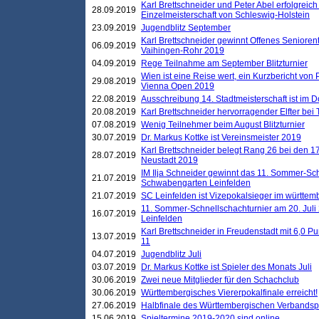
Karl Brettschneider und Peter Abel erfolgreich
28.09.2019
Einzelmeisterschaft von Schleswig-Holstein
23.09.2019
Jugendblitz September
Karl Brettschneider gewinnt Offenes Seniore
06.09.2019
Vaihingen-Rohr 2019
04.09.2019
Rege Teilnahme am September Blitzturnier
Wien ist eine Reise wert, ein Kurzbericht von
29.08.2019
Vienna Open 2019
22.08.2019
Ausschreibung 14. Stadtmeisterschaft ist im
20.08.2019
Karl Brettschneider hervorragender Elfter bei
07.08.2019
Wenig Teilnehmer beim August Blitzturnier
30.07.2019
Dr. Markus Kottke ist Vereinsmeister 2019
Karl Brettschneider belegt Rang 26 bei den 1
28.07.2019
Neustadt 2019
IM Ilja Schneider gewinnt das 11. Sommer-Sch
21.07.2019
Schwabengarten Leinfelden
21.07.2019
SC Leinfelden ist Vizepokalsieger im württem
11. Sommer-Schnellschachturnier am 20. Jul
16.07.2019
Leinfelden
Karl Brettschneider in Freudenstadt mit 6,0 
13.07.2019
11
04.07.2019
Jugendblitz Juli
03.07.2019
Dr. Markus Kottke ist Spieler des Monats Juli
30.06.2019
Zwei neue Mitglieder für den Schachclub
30.06.2019
Württembergisches Viererpokalfinale erreicht!
27.06.2019
Halbfinale des Württembergischen Verbands
15.06.2019
Spieltermine 2019-2020 sind online