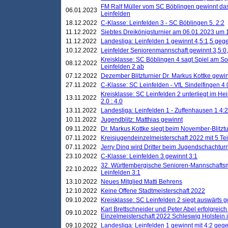
FM Ralf Müller vom SC Böblingen gewinnt das 
06.01.2023
Leinfelden
18.12.2022
C-Klasse: Leinfelden 3 - SC Böblingen 5. 2:2
11.12.2022
Siebtes Dreikönigsturnier am 06.01.2023 um 1
11.12.2022
Landesliga: Leinfelden 1 gewinnt 4,5:1,5 ge
10.12.2022
Leinfelder Seniorenmannschaft gewinnt 3,5:
Kreisklasse: SC Böblingen 4 sagt Spiel am S
08.12.2022
Leinfelden 2 ab
07.12.2022
Dezember Blitzturnier Dr. Markus Kottke gewin
27.11.2022
C-Klasse: SC Leinfelden - VfL Sindelfingen 4 
Kreisklasse: SC Leinfelden 2 unterliegt im H
13.11.2022
2.0 : 4.0
13.11.2022
Landesliga: Leinfelden 1 - Zuffenhausen 1 4:2
10.11.2022
Jugendblitz: Matthias gewinnt
09.11.2022
Dr. Markus Kottke siegt beim November-Blitztu
07.11.2022
Kreisjugendeinzelmeisterschaft 2022 mit 5 T
07.11.2022
Jerry Ding wird Dritter beim Jugendschachturn
23.10.2022
C-Klasse: Leinfelden 3 gewinnt 3:1
32. Württembergische Senioren-Mannschaftsm
22.10.2022
Leinfelden 3:1
13.10.2022
Neues Mitglied Matti Behrens
12.10.2022
Keine Offene Stadtmeisterschaft 2022
09.10.2022
Kreisklasse: SC Leinfelden 2 siegt auswärts g
Karl Brettschneider und Peter Abel erfolgreic
09.10.2022
Einzelmeisterschaft 2022 Schleswig Holstein 
09.10.2022
Landesliga: Leinfelden 1 gewinnt mit 4:2 geg