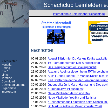
Internationale Leinfeldener Schachtage
Nachrichten
05.08.2026
August Blitzturnier Dr. Markus Kottke wackel
Nachrichten
26.07.2026
16. Biergartenturnier: Neil Albrecht siegt
Kontakt
22.07.2026
Das Biergartenturnier ist ausgebucht!
Rating
DWZ
21.07.2026
Aiza und Adelina siegen beim JPT in Leiphei
Links
08.07.2026
Auch Fußball konnte Dr. Markus Kottke nicht
Termine
07.07.2026
Karl Brettschneider bei der Seniorenmeister
Download
30.06.2026
Jugendblitz Juni: Mara, Hannah und Dev gew
Download Jugend
Ergebnisse
30.06.2026
5. Runde JVM ist ausgelost
Impressum
26.06.2026
Neue Mitglieder Marish und Dev
17.06.2026
Neue Mitglieder Yothika und Tanisha
15.06.2026
5 Teilnehmer aus Leinfelden beim Schach im 
10.06.2026
Dr. Markus Kottke ist Vereinsmeister 2026