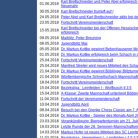
Karl Brettschneider und Peter Abel erfolgreic
01.06.2018
Neuenahr
30.05.2018
Karl Brettschneider trumpft auf !
24.05.2018
Peter Abel und Karl Brettschneider aktiv bei
23.05.2018
Fortschritt Vereinsmeisterschaft
Karl Brettschneider bei der Offenen Hessisch
15.05.2018
erfolgreich
09.05.2018
Maiblitz: Peter Breuning
08.05.2018
Jugendblitz Mai
05.05.2018
Dr. Markus Kottke gewinnt Bebenhausener Mo
01.05.2018
Dr. Markus Kottke erfolgreich beim Schach in
25.04.2018
Fortschritt Vereinsmeisterschaft
25.04.2018
Manfred Streiter wird neues Mitglied des Sch
21.04.2018
Dr. Markus Kottke gewinnt Böblinger Blitzturni
21.04.2018
Württembergische Schnellschach-Mannschafts
18.04.2018
Fortschritt Vereinsmeisterschaft
15.04.2018
Bezirksliga : Leinfelden I - Wolfbusch II 3:5
15.04.2018
A-Klasse: Zweite Mannschaft unterliegt Böblin
11.04.2018
Fortschritt der Vereinsmeisterschaft
10.04.2018
Jugendblitz April
08.04.2018
Besuch bei den Grenke Chess Classic am 7. A
03.04.2018
Dr. Markus Kottke - Spieler des Monats April 
23.03.2018
Vorankündigung: Biergartenturnier am 21. Jul
19.03.2018
Letzte Runde der 28. Senioren-Mannschaftsme
14.03.2018
Markus Hofer ist neues Mitglied des SC Leinf
11.03.2018
Bezirksliga : Herrenberg I - Leinfelden I 4,5:3,