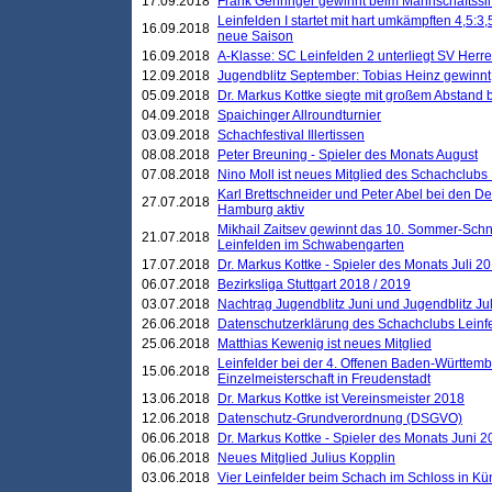
17.09.2018
Frank Gehringer gewinnt beim Mannschaftssi
Leinfelden I startet mit hart umkämpften 4,5:
16.09.2018
neue Saison
16.09.2018
A-Klasse: SC Leinfelden 2 unterliegt SV Herre
12.09.2018
Jugendblitz September: Tobias Heinz gewinnt
05.09.2018
Dr. Markus Kottke siegte mit großem Abstand 
04.09.2018
Spaichinger Allroundturnier
03.09.2018
Schachfestival Illertissen
08.08.2018
Peter Breuning - Spieler des Monats August
07.08.2018
Nino Moll ist neues Mitglied des Schachclubs
Karl Brettschneider und Peter Abel bei den D
27.07.2018
Hamburg aktiv
Mikhail Zaitsev gewinnt das 10. Sommer-Schn
21.07.2018
Leinfelden im Schwabengarten
17.07.2018
Dr. Markus Kottke - Spieler des Monats Juli 2
06.07.2018
Bezirksliga Stuttgart 2018 / 2019
03.07.2018
Nachtrag Jugendblitz Juni und Jugendblitz Jul
26.06.2018
Datenschutzerklärung des Schachclubs Lein
25.06.2018
Matthias Kewenig ist neues Mitglied
Leinfelder bei der 4. Offenen Baden-Württem
15.06.2018
Einzelmeisterschaft in Freudenstadt
13.06.2018
Dr. Markus Kottke ist Vereinsmeister 2018
12.06.2018
Datenschutz-Grundverordnung (DSGVO)
06.06.2018
Dr. Markus Kottke - Spieler des Monats Juni 
06.06.2018
Neues Mitglied Julius Kopplin
03.06.2018
Vier Leinfelder beim Schach im Schloss in K