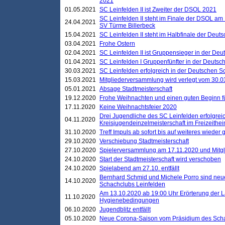
2021
01.05.2021
SC Leinfelden II ist Zweiter der DSOL 2021
SC Leinfelden II steht im Finale der DSOL am 
24.04.2021
SV Türme Billerbeck
15.04.2021
SC Leinfelden II steht im Halbfinale der Deu
03.04.2021
Frohe Ostern
02.04.2021
SC Leinfelden II ist Gruppensieger in der De
01.04.2021
SC Leinfelden I Gruppenfünfter in der Deuts
30.03.2021
SC Leinfelden erfolgreich in der Deutschen 
15.03.2021
Mitgliederversammlung wird verlegt vom 30.0
05.01.2021
Absage Stadtmeisterschaft
19.12.2020
Frohe Weihnachten und einen guten Beginn f
17.11.2020
Keine Weihnachtsfeier 2020
Drei Jugendliche des SC Leinfelden erfolgreic
04.11.2020
Kreisjugendeinzelmeisterschaft im Freizeithe
31.10.2020
Treff Impuls ab sofort bis auf weiteres wieder
29.10.2020
Verschiebung Stadtmeisterschaft
27.10.2020
Spielerversammlung am 17.11.2020 und Mitg
24.10.2020
Start der Stadtmeisterschaft wird verschoben
24.10.2020
Spielabend am 27.10. entfällt
Bernhard Schmid und Michele Porro sind neu
14.10.2020
Schachclubs Leinfelden
Am 13.10.2020 ab 19:00 Uhr Erörterung der L
11.10.2020
Hygienebedingungen
06.10.2020
Jugendblitz entfällt
05.10.2020
Neue Corona-Saison vom Präsidium des Sch