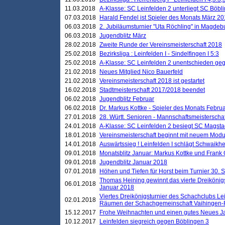
11.03.2018
A-Klasse: SC Leinfelden 2 unterliegt SC Böbli
07.03.2018
Harald Fendel ist Spieler des Monats März 2
06.03.2018
2. Jubiläumsturnier "Uta Röchling" in Magdebu
06.03.2018
Jugendblitz März
28.02.2018
Zweite Runde der Vereinsmeisterschaft 2018
25.02.2018
Bezirksliga : Leinfelden I - Sindelfingen I 5:3
25.02.2018
A-Klasse: SC Leinfelden 2 unentschieden geg
21.02.2018
Neues Mitglied Nico Bauerfeld
21.02.2018
Vereinsmeisterschaft 2018 ist gestartet
16.02.2018
Stadtmeisterschaft 2017/2018 beendet
06.02.2018
Jugendblitz Februar
06.02.2018
Dr. Markus Kottke - Spieler des Monats Febru
27.01.2018
28. Württ. Senioren - Mannschaftsmeisterscha
24.01.2018
A-Klasse: SC Leinfelden 2 besiegt SC Magstadt
18.01.2018
Vereinsmeisterschaft beginnt mit neuem Mod
14.01.2018
Auswärtssieg ! Leinfelden I schlägt Schwaikhei
09.01.2018
Monatsblitz Januar: Markus Kottke und Frank
09.01.2018
Jugendblitz Januar 2018
07.01.2018
Höhen und Tiefen für Horst beim Turnier 30. 
Thomas Heining gewinnt das vierte Dreikönigs
06.01.2018
Januar 2018
Viertes Dreikönigsturnier des Schachclubs Le
02.01.2018
Räumen der Schachgemeinschaft Vaihingen-
15.12.2017
Frohe Weihnachten und einen gutes Neues J
10.12.2017
Leinfelden siegreich gegen Böblingen 3