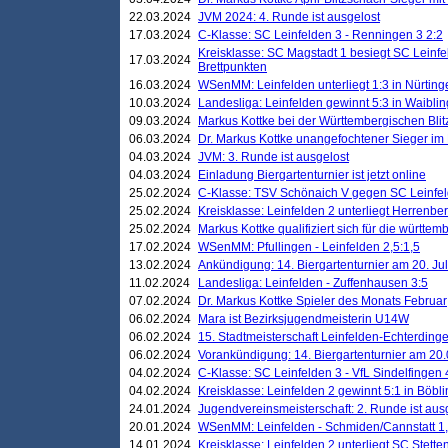
22.03.2024
JVM 2024: 4. Runde ist ausgelost
17.03.2024
C-Klasse: SC Leinfelden 3 - Renningen 3 2:2
Kreisklasse: SC Magstadt 1 besiegt SC Leinfe
17.03.2024
Brettpunkten
16.03.2024
WSenMM: Leinfelden unterliegt 1:3 in Nürting
10.03.2024
Landesliga: Leinfelden gewinnt 5:3 in Waibli
09.03.2024
Markus Kottke bei der Württembergischen Blit
06.03.2024
Dr. Markus Kottke unangefochtener Sieger im M
04.03.2024
JVM: 3. Runde ist ausgelost
04.03.2024
Einladung Biergartenturnier ist jetzt online
25.02.2024
C-Klasse: TSV Schönaich V gegen SC Leinfelde
25.02.2024
Kreisklasse: Leinfelden 2 unterliegt Herrenber
25.02.2024
Markus Kottke qualifiziert sich für die württem
17.02.2024
WSenMM: Pfullingen - Leinfelden 2,5:1,5
13.02.2024
Ankündigung: 14. Biergartenturnier am 20. Ju
11.02.2024
Landesliga: Leinfelden - Zuffenhausen 3:5
07.02.2024
Dr. Markus Kottke Spieler des Monats Februar
06.02.2024
Mara ist Bezirksjugendmeisterin U14W
06.02.2024
15. Stadtmeisterschaft Leinfelden-Echterding
06.02.2024
Vorankündigung: 14. Biergartenturnier am 20
04.02.2024
C-Klasse: SC Leinfelden 3 - VfL Sindelfingen 
04.02.2024
Kreisklasse: Leinfelden 2 gewinnt 5:1 in Böbl
24.01.2024
Jugendvereinsmeisterschaft: 2. Runde ist aus
20.01.2024
WSenMM: Leinfelden - Schmiden/Cannstatt 1,
14.01.2024
Kreisklasse: Leinfelden 2 unterliegt SC Stette