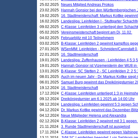
25.02.2025
Neues Mitglied Andreas Prokos
23.02.2025
Hannah Gonsior bei den Württembergischen 
19.02.2025
16. Stadtmeisterschaft: Markus Kottke gewinnt 
16.02.2025
Landesliga: Leinfelden I - Stuttgarter Schachfr
09.02.2025
C-Klasse: Leinfelden 3 unterliegt den Schach
05.02.2025
Vereinsmeisterschaft beginnt am Di, 11.02.
04.02.2025
Februarblitz mit 10 Teilnehmern
03.02.2025
B-Klasse: Leinfelden 2 gewinnt kampflos ge
27.01.2025
WSenMM: Leinfelden - Schmiden/Cannstatt 0,
22.01.2025
16. Stadtmeisterschaft
19.01.2025
Landesliga: Zuffenhausen - Leinfelden 4,5:3,5
19.01.2025
Hannah Gonsior ist Vizemeisterin der WU8 i
13.01.2025
B-Klasse: SC Stetten 2 - SC Leinfelden 2: 2,5:
08.01.2025
Auch im neuen Jahr - Dr. Markus Kottke siegt 
06.01.2025
Samuel Burg gewinnt das Dreikönigsturnier 
19.12.2024
16. Stadtmeisterschaft
17.12.2024
C-Klasse: Leinfelden unterliegt 1:3 in Heimsh
09.12.2024
Dreikönigsturnier am 6.1.2025 ab 14:00 Uhr
08.12.2024
Landesliga: Leinfelden gewinnt 5:3 gegen Sc
04.12.2024
Dr. Markus Kottke gewinnt das Dezember-Blitz
04.12.2024
Neue Mitglieder Helena und Alexandra
02.12.2024
B-Klasse: Leinfelden 2 gewinnt mit 3:1 gegen
21.11.2024
3. Runde Stadtmeisterschaft ist ausgelost
17.11.2024
C-Klasse: Leinfelden gewinnt gegen Vaihinge
13.11.2024
JVM SC Leinfelden beendet: Luis Setzkorn ge