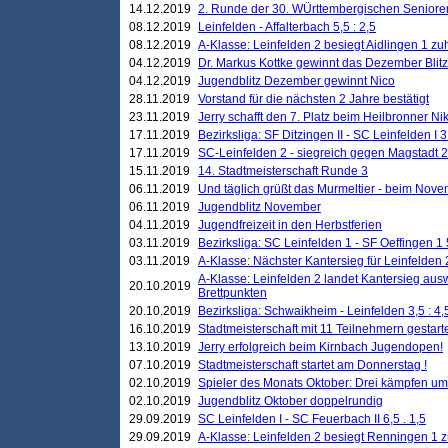
14.12.2019
2. Runde der 30. WÜrttembergischen Seniore
08.12.2019
Leinfelden - Affalterbach 5,5 : 2,5
08.12.2019
A-Klasse: Leinfelden 2 besiegt Aidlingen 1 zu
04.12.2019
Dr. Markus Kottke gewinnt das Dezember Blitzt
04.12.2019
Jugendblitz Dezember gewinnt Nico
28.11.2019
Vorstand für die nächsten 2 Jahre bestätigt
23.11.2019
Jerry schafft den 7. Platz beim Heilbronner 
17.11.2019
Bezirksliga: SF Ditzingen II - SC Leinfelden I 3
17.11.2019
SC-Leinfelden 2 - siegreich gegen Magstadt 2
15.11.2019
14. Stadtmeisterschaft Runde 3
06.11.2019
Und täglich grüßt das Murmeltier - beim Novemb
06.11.2019
Jugendblitz November
04.11.2019
Jugendfreizeit in den Herbstferien
03.11.2019
Bezirksliga: SC Leinfelden 1 - SF Oeffingen 1 
03.11.2019
A-Klasse: Nächster Kantersieg für Leinfelden 2
A-Klasse: Leinfelden 2 landet Kantersieg aus
20.10.2019
Brettpunkten
20.10.2019
Bezirksliga: Schwaikheim - Leinfelden 3,5 : 4,
16.10.2019
Stadtmeisterschaft mit 11 Teilnehmern gestart
13.10.2019
Jerry erfolgreich beim Kirnbach Jugendopen!
07.10.2019
Stadtmeisterschaft startet am Donnerstag !
02.10.2019
Spieler des Monats Oktober: Drei kämpfen um
02.10.2019
Jugendblitz Oktober doppelrundig
29.09.2019
SC Leinfelden I - SC Feuerbach II 6,5 . 1,5
29.09.2019
A-Klasse: Leinfelden 2 besiegt Renningen 1 z