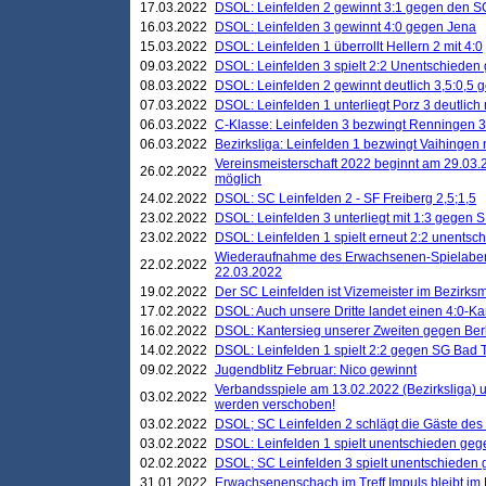
17.03.2022
DSOL: Leinfelden 2 gewinnt 3:1 gegen den 
16.03.2022
DSOL: Leinfelden 3 gewinnt 4:0 gegen Jena
15.03.2022
DSOL: Leinfelden 1 überrollt Hellern 2 mit 4:0
09.03.2022
DSOL: Leinfelden 3 spielt 2:2 Unentschieden
08.03.2022
DSOL: Leinfelden 2 gewinnt deutlich 3,5:0,5
07.03.2022
DSOL: Leinfelden 1 unterliegt Porz 3 deutlich 
06.03.2022
C-Klasse: Leinfelden 3 bezwingt Renningen 3 
06.03.2022
Bezirksliga: Leinfelden 1 bezwingt Vaihingen m
Vereinsmeisterschaft 2022 beginnt am 29.03.2
26.02.2022
möglich
24.02.2022
DSOL: SC Leinfelden 2 - SF Freiberg 2,5;1,5
23.02.2022
DSOL: Leinfelden 3 unterliegt mit 1:3 gegen S
23.02.2022
DSOL: Leinfelden 1 spielt erneut 2:2 unentsc
Wiederaufnahme des Erwachsenen-Spielabend
22.02.2022
22.03.2022
19.02.2022
Der SC Leinfelden ist Vizemeister im Bezirksm
17.02.2022
DSOL: Auch unsere Dritte landet einen 4:0-Ka
16.02.2022
DSOL: Kantersieg unserer Zweiten gegen Ber
14.02.2022
DSOL: Leinfelden 1 spielt 2:2 gegen SG Bad 
09.02.2022
Jugendblitz Februar: Nico gewinnt
Verbandsspiele am 13.02.2022 (Bezirksliga) 
03.02.2022
werden verschoben!
03.02.2022
DSOL; SC Leinfelden 2 schlägt die Gäste des
03.02.2022
DSOL: Leinfelden 1 spielt unentschieden gege
02.02.2022
DSOL; SC Leinfelden 3 spielt unentschieden
31.01.2022
Erwachsenenschach im Treff Impuls bleibt im