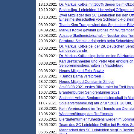
13.10.2021
Dr. Markus Kottke mit 100% Sieger beim Oktobe
10.10.2021
Bezirksliga: Leinfelden 1 bezwingt Öffingen mi
Zwei Mitglieder des SC Leinfelden bei den Of
10.10.2021
Einzelmeisterschaften von Schleswig-Holstei
08.09.2021
Thanh Kien Tran gewinnt das September-Blitz
04.09.2021
Markus Kottke gewinnt Bronze mit Württemberg
30.08.2021
Absage Stadtmeisterschaft – Neustart des Tur
20.08.2021
Bernhard Schmid erfolgreich beim Schachfesti
Dr. Markus Kottke bei der 29. Deutschen Sen
20.08.2021
Landesverbände
04.08.2021
Dr. Markus Kottke siegt beim ersten Blitzturn
Karl Brettschneider und Peter Abel erfolgreic
03.08.2021
Seniorenmeisterschaften in Magdeburg
03.08.2021
Neues Mitglied Felix Bowitz
28.07.2021
+ Janos Barna verstorben +
28.07.2021
Neues Mitglied Constantin Singer
27.07.2021
Am 03.08.2021 erstes Blitzturnier im Treff Im
16.07.2021
Brandenburger Seniorenturnier 2021
16.07.2021
Sachsen-Anhalt-Seniorenmeisterschaft in M
11.07.2021
Spielerversammlung am 27.07.2021, 20 Uhr, T
28.06.2021
Kein Vereinsabend im Treff Impuls am Dienst
13.06.2021
Wiedereröffnung des Treff Impuls
28.05.2021
Biergartenturnier frühestens wieder im Somm
28.05.2021
Team des SC Leinfelden Dritter bei Bezirks-S
Mannschaft des SC Leinfelden siegt in Bezirks
05.05.2021