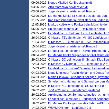
09.06.2026
Neues Mitglied Kei Brockschmidt
03.06.2026
Aiza Morozova gewinnt WAM!
03.06.2026
Jugendvereinsmeisterschaft Runde 4
03.06.2026
Dr. Markus Kottke ist Spieler des Monats Juni
31.05.2026
Karl Brettschneider punktet stark am Bodense
11.05.2026
Markus Kottke wird Fünfter beim Mönchfelder
06.05.2026
Spieler des Monats Mai - Dr. Markus Kottke
03.05.2026
Landesliga: SC Botnang I - SC Leinfelden I 5:
26.04.2026
C-Klasse: TSV Schönaich VI - SC Leinfelden II
21.04.2026
B-Klasse: SC Leinfelden II - TSV Heimsheim II
15.04.2026
Jugendvereinsmeisterschaft Runde 3
12.04.2026
Landesliga: Leinfelden I - SpVgg Böblingen I 
08.04.2026
Dr. Markus Kottke Sieger des April-Blitzturnier
29.03.2026
C-Klasse: SC Leinfelden III - Schach-Kids Ber
22.03.2026
B-Klasse: SV Nagold II - SC Leinfelden II: 2,5:
15.03.2026
Landesliga: Schmiden/Cannstatt II - Leinfelden
04.03.2026
Neue Mitglieder Yassin Meftahi und Jonas Pa
04.03.2026
Martin Pielawa (Freibauer Esslingen) gewinnt 
03.03.2026
Schulschach: Hannah und Samuel werden Ma
02.03.2026
B-Klasse: SC Leinfelden II - SC Stetten II 0:4
26.02.2026
JVM 2026 mit 20 Teilnehmern gestartet
26.02.2026
Ankündigung: 16. Sommerschnellschachturnie
22.02.2026
Landesliga: Leinfelden I - Stuttgarter Schachfr
18.02.2026
Dr. Markus Kottke gewinnt das Februar-Blitztu
14.02.2026
WSMM Öffingen - Leinfelden 1:3