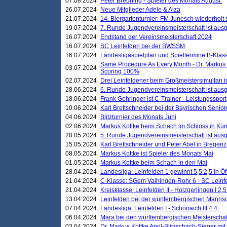
07.08.2024
Peter Breuning - Spieler des Monats August.
26.07.2024
Neue Mitglieder Adele & Aiza
21.07.2024
14. Biergartenturnier: FM Junesch wiederholt
19.07.2024
7. Runde Jugendvereinsmeisterschaft ist ausg
16.07.2024
Endstand der Vereinsmeisterschaft 2024
16.07.2024
SC Leinfelden bei der BWSSM
16.07.2024
Landesligaspielplan und Spieltermine B-Kla
Same Procedure As Every Month - Dr. Markus 
03.07.2024
Scoring 100%
02.07.2024
Drei Leinfeldener beim Großmeistersimultan 
28.06.2024
6. Runde Jugendvereinsmeisterschaft ist ausg
18.06.2024
Frank Gehringer ist C-Trainer - Leistungssport
10.06.2024
Karl Brettschneider bei der Bayrischen Senio
04.06.2024
Blitzturnier des Monats Juni
02.06.2024
Markus Kottke beim Schach im Schloss in Kü
20.05.2024
5. Runde Jugendvereinsmeisterschaft ist ausg
15.05.2024
Karl Brettschneider und Peter Abel in Bregenz
08.05.2024
Markus Kottke ist Spieler des Monats Mai
01.05.2024
Markus Kottke beim Schach in den Mai
28.04.2024
Landesliga: Leinfelden 1 gewinnt 5,5:2,5 in Ö
21.04.2024
C-Klasse: SGem Vaihingen-Rohr 6 - SC Leinfe
21.04.2024
Kreisklasse: Leinfelden II - Holzgerlingen I 2,5
13.04.2024
Leinfelden bei der württembergischen Mannsc
07.04.2024
Landesliga: Leinfelden I - Schönaich III 4:4
06.04.2024
Mara bei den württembergischen Meisterscha
03.04.2024
Dr. Markus Kottke April-Blitzschach-Sieger mit