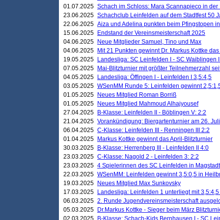
01.07.2025
Schach im Schloss: Mara Scannapieco in der
23.06.2025
Schachclub Leinfelden auf dem Stadtfest 50 
22.06.2025
Aiza und Adelina punkten beim Pfingstopen i
15.06.2025
Endstand der Vereinsmeisterschaft 2025
04.06.2025
Neue Mitglieder Samuel, Tino und Max
04.06.2025
Mit 21 Punkten gewinnt Dr. Markus Kottke das J
19.05.2025
Landesliga: SC Leinfelden I - SC Waiblingen I
07.05.2025
Mai-Blitzturnier mit größter Teilnehmerzahl se
04.05.2025
Landesliga: Öffingen I - Leinfelden I 3,5:4,5
03.05.2025
WSenMM Runde 5: Leinfelden gewinnt 2,5:1,
01.05.2025
Neues Mitglied Roman Borriß
01.05.2025
Neues Mitglied Mahmoud Alhajyousef
27.04.2025
B-Klasse: Leinfelden II - Böblingen V: 2:2
21.04.2025
Vorankündigung: Biergartenturnier am 26. Juli
06.04.2025
C-Klasse: Leinfelden III - Renningen III 2:2
01.04.2025
Markus Kottke gewinnt das April-Blitzturnier
30.03.2025
B-Klasse: Herrenberg III - Leinfelden II 4:0
23.03.2025
C-Klasse: Nagold 2 - Leinfelden 3: 2:2
23.03.2025
4 Spielerinnen des SC Leinfelden in Magstadt
22.03.2025
WSenMM: Leinfelden gewinnt 3,5:0,5 in Heilb
19.03.2025
Neues Mitglied Max Sunkovsky
17.03.2025
Landesliga: Leinfelden 1 unterliegt mit 3,5:4,5
06.03.2025
2. Runde Jugendvereinsmeisterschaft ausgel
05.03.2025
Dr.Markus Kottke - Sieger beim März Blitzturni
02.03.2025
B-Klasse: Schach-Kids Bernhausen I - SC Lein