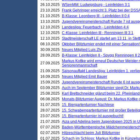
26.10.2025
WSenMM: Ludwigsburg - Leinfelden 3:1
23.10.2025
Frank Gehringer erreicht 3. Platz bei der DS
21.10.2025
B-Klasse: Leonberg III - Leinfelden II 0:4
13.10.2025
Jugendvereinsmeisterschaft Runde 7 ist ausg
12.10.2025
Landesliga: Feuerbach - Leinfelden 4:4
12.10.2025
C-Klasse: Leinfelden III - Renningen III 3:1
12.10.2025
Stadtmeisterschaft LE startet am 13.11. in Stet
08.10.2025
Oktober Blitzturnier endet mit einer Sensation!
30.09.2025
Neues Mitglied Luis Zhi
28.09.2025
B-Klasse: Leinfelden II - Spvgg Renningen II 2
Markus Kottke wird erneut Deutscher Meister 
27.09.2025
Seniorenmannschaft
21.09.2025
Saisonauftakt Landesliga: Leinfelden 1. verlier
16.09.2025
Neues Mitglied Emil Bauer
15.09.2025
Jugendvereinsmeisterschaft Runde 6 ist ausg
03.09.2025
Auch im September Blitzturnier siegt Dr. Mark
25.08.2025
Karl Brettschneider glänzt beim 22. Pheinlan
06.08.2025
Monats-Blitzturnier August: Dr. Markus Kottke
31.07.2025
15. Biergartenturnier Nachlese
28.07.2025
15. Schwabengartenturnier mit großer Beteili
23.07.2025
15. Biergartenturnier ist ausgebucht!
21.07.2025
Aiza und Adelina beim Jugendopen 2025 in 
07.07.2025
Baden-Württembergische Mädchenmeistersch
02.07.2025
Hitzeschlacht beim Juli Blitzturnier
01.07.2025
Schach im Schloss: Markus Kottke in Künzels