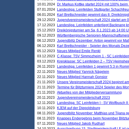
10.01.2024
Dr. Markus Kottke startet 2024 mit 100% beim 
07.01.2024
Landesliga: Leinfelden Stuttgarter Schachfreun
06.01.2024
Karl Brettschneider gewinnt das 8. Dreikönigs
29.12.2023
Jugendvereinsmeisterschaft 2024 startet am 0
17.12.2023
Landesliga: Leinfelden unterliegt Backnang kn
15.12.2023
Dreikönigsturnier am Sa, 6.1.2023 ab 14:00 U
09.12.2023
Württembergische Senioren-Mannschaftsmeiste
06.12.2023
Jugendblitz Dezember: Anton gewinnt vor Matt
06.12.2023
Karl Brettschneider - Spieler des Monats De
05.12.2023
Neues Mitglied Emile Renkl
03.12.2023
C-Klasse: TSV Simmozheim 1 - SC Leinfelden
03.12.2023
Kreisklasse: SC Leinfelden 2 – TSV Heimshei
26.11.2023
Landesliga: Leinfelden 1 gewinnt 5:3 in Ro
22.11.2023
Neues Mitglied Yannick Nägelein
22.11.2023
Neues Mitglied Hannah Gonsior
21.11.2023
Unsere Vereinsmeisterschaft 2024 beginnt am
21.11.2023
Termine für Blitzturniere 2024 Spieler des Mon
21.11.2023
Aktuelles von der Mitgliederversammlung
20.11.2023
Jugendvereinsmeisterschaft 2023
12.11.2023
Landesliga: SC Leinfelden I - SV Wolfbusch II 
10.11.2023
KJEM auf der Diepoldsburg
08.11.2023
Jugendblitz November: Matthias und Tijana 
08.11.2023
Knappes Endergebnis beim November Blitztur
07.11.2023
Neues Mitglied Jakob Rudhart
24.10.2023
Ausschreibung 15. Stadtmeisterschaft LE ist o