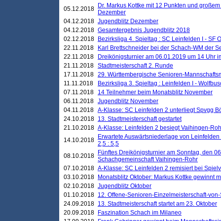
Dr. Markus Kottke mit 12 Punkten und großem
05.12.2018
Dezember
04.12.2018
Jugendblitz Dezember
04.12.2018
Gesamtergebnis Jugendblitz 2018
02.12.2018
Bezirksliga 4. Spieltag : SC Leinfelden I - SF O
22.11.2018
Karl Brettschneider bei der Schach-WM der S
22.11.2018
Dreikönigsturnier am 06.01.2019 um 14 Uhr im 
21.11.2018
Stadtmeisterschaft 2. Runde
17.11.2018
29. Württembergische Senioren-Mannschaftsm
11.11.2018
Bezirksliga 3. Spieltag : Leinfelden I - Wolfbusch
07.11.2018
14 Teilnehmer beim Monatsblitz November
06.11.2018
Jugendblitz November
04.11.2018
A-Klasse: SC Leinfelden 2 unterliegt Spvgg Bö
24.10.2018
13. Stadtmeisterschaft gestartet
21.10.2018
A-Klasse: Leinfelden 2 besiegt Vaihingen-Rohr 
Erwartete Auswärtsniederlage von Leinfelden 
14.10.2018
2,5 : 5,5
Fünftes Dreikönigsturnier am Sonntag, den 0
08.10.2018
Schachgemeinschaft Vaihingen-Rohr
07.10.2018
A-Klasse: SC Leinfelden 2 remisiert bei Spie
03.10.2018
Monatsblitz Oktober: Markus Kottke gewinnt mi
02.10.2018
Jugendblitz Oktober
01.10.2018
12. Offene-Senioren-Einzelmeisterschaft-von
24.09.2018
13. Stadtmeisterschaft startet am 23. Oktober
20.09.2018
Faszination Schach im Milaneo