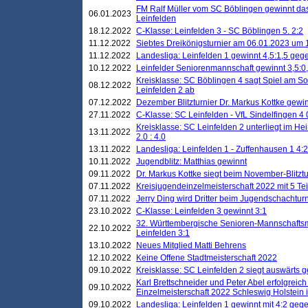
FM Ralf Müller vom SC Böblingen gewinnt das 
06.01.2023
Leinfelden
18.12.2022
C-Klasse: Leinfelden 3 - SC Böblingen 5. 2:2
11.12.2022
Siebtes Dreikönigsturnier am 06.01.2023 um 1
11.12.2022
Landesliga: Leinfelden 1 gewinnt 4,5:1,5 ge
10.12.2022
Leinfelder Seniorenmannschaft gewinnt 3,5:
Kreisklasse: SC Böblingen 4 sagt Spiel am S
08.12.2022
Leinfelden 2 ab
07.12.2022
Dezember Blitzturnier Dr. Markus Kottke gewin
27.11.2022
C-Klasse: SC Leinfelden - VfL Sindelfingen 4 
Kreisklasse: SC Leinfelden 2 unterliegt im H
13.11.2022
2.0 : 4.0
13.11.2022
Landesliga: Leinfelden 1 - Zuffenhausen 1 4:2
10.11.2022
Jugendblitz: Matthias gewinnt
09.11.2022
Dr. Markus Kottke siegt beim November-Blitztu
07.11.2022
Kreisjugendeinzelmeisterschaft 2022 mit 5 T
07.11.2022
Jerry Ding wird Dritter beim Jugendschachturn
23.10.2022
C-Klasse: Leinfelden 3 gewinnt 3:1
32. Württembergische Senioren-Mannschaftsm
22.10.2022
Leinfelden 3:1
13.10.2022
Neues Mitglied Matti Behrens
12.10.2022
Keine Offene Stadtmeisterschaft 2022
09.10.2022
Kreisklasse: SC Leinfelden 2 siegt auswärts g
Karl Brettschneider und Peter Abel erfolgreic
09.10.2022
Einzelmeisterschaft 2022 Schleswig Holstein 
09.10.2022
Landesliga: Leinfelden 1 gewinnt mit 4:2 geg