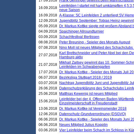
17.09.2018
Frank Gehringer gewinnt beim Mannschaftssi
Leinfelden I startet mit hart umkämpften 4,5:
16.09.2018
neue Saison
16.09.2018
A-Klasse: SC Leinfelden 2 unterliegt SV Herre
12.09.2018
Jugendblitz September: Tobias Heinz gewinnt
05.09.2018
Dr. Markus Kottke siegte mit großem Abstand 
04.09.2018
Spaichinger Allroundturnier
03.09.2018
Schachfestival Illertissen
08.08.2018
Peter Breuning - Spieler des Monats August
07.08.2018
Nino Moll ist neues Mitglied des Schachclubs
Karl Brettschneider und Peter Abel bei den D
27.07.2018
Hamburg aktiv
Mikhail Zaitsev gewinnt das 10. Sommer-Schn
21.07.2018
Leinfelden im Schwabengarten
17.07.2018
Dr. Markus Kottke - Spieler des Monats Juli 2
06.07.2018
Bezirksliga Stuttgart 2018 / 2019
03.07.2018
Nachtrag Jugendblitz Juni und Jugendblitz Jul
26.06.2018
Datenschutzerklärung des Schachclubs Lein
25.06.2018
Matthias Kewenig ist neues Mitglied
Leinfelder bei der 4. Offenen Baden-Württem
15.06.2018
Einzelmeisterschaft in Freudenstadt
13.06.2018
Dr. Markus Kottke ist Vereinsmeister 2018
12.06.2018
Datenschutz-Grundverordnung (DSGVO)
06.06.2018
Dr. Markus Kottke - Spieler des Monats Juni 
06.06.2018
Neues Mitglied Julius Kopplin
03.06.2018
Vier Leinfelder beim Schach im Schloss in K