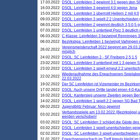
17.03.2022
DSOL: Leinfelden 2 gewinnt 3:1 gegen den 
16.03.2022
DSOL: Leinfelden 3 gewinnt 4:0 gegen Jena
15.03.2022
DSOL: Leinfelden 1 überrollt Hellern 2 mit 4:0
09.03.2022
DSOL: Leinfelden 3 spielt 2:2 Unentschieden
08.03.2022
DSOL: Leinfelden 2 gewinnt deutlich 3,5:0,5
07.03.2022
DSOL: Leinfelden 1 unterliegt Porz 3 deutlich 
06.03.2022
C-Klasse: Leinfelden 3 bezwingt Renningen 3 
06.03.2022
Bezirksliga: Leinfelden 1 bezwingt Vaihingen m
Vereinsmeisterschaft 2022 beginnt am 29.03.2
26.02.2022
möglich
24.02.2022
DSOL: SC Leinfelden 2 - SF Freiberg 2,5;1,5
23.02.2022
DSOL: Leinfelden 3 unterliegt mit 1:3 gegen S
23.02.2022
DSOL: Leinfelden 1 spielt erneut 2:2 unentsc
Wiederaufnahme des Erwachsenen-Spielabend
22.02.2022
22.03.2022
19.02.2022
Der SC Leinfelden ist Vizemeister im Bezirksm
17.02.2022
DSOL: Auch unsere Dritte landet einen 4:0-Ka
16.02.2022
DSOL: Kantersieg unserer Zweiten gegen Ber
14.02.2022
DSOL: Leinfelden 1 spielt 2:2 gegen SG Bad 
09.02.2022
Jugendblitz Februar: Nico gewinnt
Verbandsspiele am 13.02.2022 (Bezirksliga) 
03.02.2022
werden verschoben!
03.02.2022
DSOL; SC Leinfelden 2 schlägt die Gäste des
03.02.2022
DSOL: Leinfelden 1 spielt unentschieden gege
02.02.2022
DSOL; SC Leinfelden 3 spielt unentschieden
31.01.2022
Erwachsenenschach im Treff Impuls bleibt im