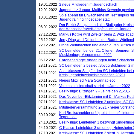
19.01.2022
2 neue Mitglieder im Jugendschach
12.01.2022
Jugendblitz Januar: Matthias Kewenig gewinn
Spielabend für Erwachsene im Treff Impuls ru
10.01.2022
Jugendtraining findet aber statt
Der Bezirk Stuttgart und alle Stuttgarter Krei
06.01.2022
der Mannschaftswettkämpfe auch im Januar
27.12.2021
Markus Kottke wird Zweiter beim 2. Wittelsb
25.12.2021
Jerry Ding wird Dritter bei der Baden-Württem
22.12.2021
Frohe Weihnachten und einen guten Rutsch i
SC Leinfelden bei der 21. Offenen Senioren S
12.12.2021
Mecklenburg-Vorpommern 2021
06.12.2021
Coronabedingte Änderungen beim Schachclub 
28.11.2021
SC Leinfelden 2 besiegt Spvgg Böblingen 2 mi
Altersklassen-Sieg für den SC Leinfelden bei
26.11.2021
Kreisjugendeinzelmeisterschaften 2021!
26.11.2021
Neues Mitglied Mara Scannapieco
26.11.2021
Vereinsmeisterschaft startet im Januar 2022
14.11.2021
Bezirksliga: Ditzingen 2 - Leinfelden 2,5:3,5
10.11.2021
Das November-Blitzturnier mit Dr. Markus Kott
07.11.2021
Kreisklasse: SC Leinfelden 2 unterliegt SC B
04.11.2021
Mitgliederversammlung 2021 - neuer Vorstan
Karl Brettschneider erfolgreich beim 9. Inte
30.10.2021
Tegernsee
24.10.2021
Bezirksliga: Leinfelden 1 bezwingt Sindelfinge
24.10.2021
C-Klasse: Leinfelden 3 unterliegt Heimsheim 2
17.10.2021
Kreisklasse: SC Leinfelden 2 siegt in Herrenbe