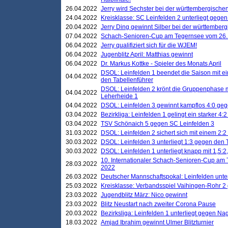
26.04.2022
Jerry wird Sechster bei der württembergische
24.04.2022
Kreisklasse: SC Leinfelden 2 unterliegt gege
20.04.2022
Jerry Ding gewinnt Silber bei der württemberg
07.04.2022
Schach-Senioren-Cup am Tegernsee vom 26. M
06.04.2022
Jerry qualifiziert sich für die WJEM!
06.04.2022
Jugenblitz April: Matthias gewinnt
06.04.2022
Dr. Markus Kottke - Spieler des Monats April
DSOL: Leinfelden 1 beendet die Saison mit e
04.04.2022
den Tabellenführer
DSOL: Leinfelden 2 krönt die Gruppenphase m
04.04.2022
Leherheide 1
04.04.2022
DSOL: Leinfelden 3 gewinnt kampflos 4:0 geg
03.04.2022
Bezirkliga: Leinfelden 1 gelingt ein starker 4
03.04.2022
TSV Schönaich 5 gegen SC Leinfelden 3
31.03.2022
DSOL: Leinfelden 2 sichert sich mit einem 2:2 d
30.03.2022
DSOL: Leinfelden 3 unterliegt 1:3 gegen den 
30.03.2022
DSOL: Leinfelden 1 unterliegt knapp mit 1,5
10. Internationaler Schach-Senioren-Cup am T
28.03.2022
2022
26.03.2022
Deutscher Mannschaftspokal: Leinfelden unte
25.03.2022
Kreisklasse: Verbandsspiel Vaihingen-Rohr 2 
23.03.2022
Jugendblitz März: Nico gewinnt
23.03.2022
Blitz Neustart nach zweiter Corona Pause
20.03.2022
Bezirksliga: Leinfelden 1 unterliegt gegen Nag
18.03.2022
Amjad Ibrahim gewinnt Ulmer Blitzturnier