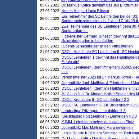
05.07.2023
Dr. Markus Kottke gewinnt das Juli Blitzturnier
27.06.2023
Neues Mitglied Luca Rösser
Ein Teilnehmer des SC Leinfelden bei der 33.
26.06.2023
Senioreneinzelmeisterschaft vom 17. bis 25.
Zwei Teilnehmer des SC Leinfelden beim 30.
25.06.2023
Seniorenturnier
Fide-Meister Gerhard Junesch gewinnt das 1
24.06.2023
Schwabengarten in Leinfelden
23.06.2023
Jugend-Schachfreizeit in den Pfingstferien
21.06.2023
DSOL: Halbfinale SC Leinfelden II - SC Hechi
DSOL: Leinfelden 1 gewinnt das Halbfinale geg
19.06.2023
Finale ein!
DSOL: Leinfelden I zieht mit einem 3.5:0,5 g
15.06.2023
ein!
14.06.2023
Vereinsmeister 2023 ist Dr. Markus Kottke - 
14.06.2023
Jugendblitz Juni: Matthias & Friedrich und M
12.06.2023
DSOL: Leinfelden II zieht ins Halbfinale ein! 2
07.06.2023
Mit 8 aus 8 ist Dr. Markus Kottke Spieler des 
12.05.2023
DSOL: Kreuzberg II - SC Leinfelden I 2:2
10.05.2023
DSOL: SC Leinfelden II - SK Bickenbach II 2:2
07.05.2023
Landesliga: Ditzingen - Leinfelden 3:3
07.05.2023
Kreisklasse: Holzgerlingen - Leinfelden II 3:3
06.05.2023
KJMM: Leinfelden belegt den zweiten Platz
04.05.2023
Jugendblitz Mai: Matti und Mara gewinnen
04.05.2023
Letzte Runde KJMM am Samstag im Treff Imp
03.05.2023
Dr. Markus Kottke Mai-Blitz Sieger mit 6 aus 6