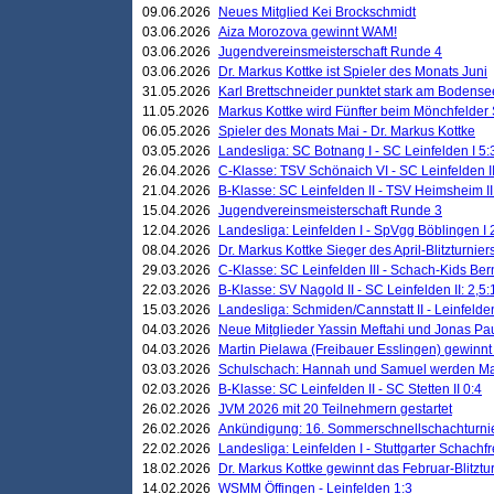
09.06.2026
Neues Mitglied Kei Brockschmidt
03.06.2026
Aiza Morozova gewinnt WAM!
03.06.2026
Jugendvereinsmeisterschaft Runde 4
03.06.2026
Dr. Markus Kottke ist Spieler des Monats Juni
31.05.2026
Karl Brettschneider punktet stark am Bodense
11.05.2026
Markus Kottke wird Fünfter beim Mönchfelder
06.05.2026
Spieler des Monats Mai - Dr. Markus Kottke
03.05.2026
Landesliga: SC Botnang I - SC Leinfelden I 5:
26.04.2026
C-Klasse: TSV Schönaich VI - SC Leinfelden II
21.04.2026
B-Klasse: SC Leinfelden II - TSV Heimsheim II
15.04.2026
Jugendvereinsmeisterschaft Runde 3
12.04.2026
Landesliga: Leinfelden I - SpVgg Böblingen I 
08.04.2026
Dr. Markus Kottke Sieger des April-Blitzturnier
29.03.2026
C-Klasse: SC Leinfelden III - Schach-Kids Ber
22.03.2026
B-Klasse: SV Nagold II - SC Leinfelden II: 2,5:
15.03.2026
Landesliga: Schmiden/Cannstatt II - Leinfelden
04.03.2026
Neue Mitglieder Yassin Meftahi und Jonas Pa
04.03.2026
Martin Pielawa (Freibauer Esslingen) gewinnt 
03.03.2026
Schulschach: Hannah und Samuel werden Ma
02.03.2026
B-Klasse: SC Leinfelden II - SC Stetten II 0:4
26.02.2026
JVM 2026 mit 20 Teilnehmern gestartet
26.02.2026
Ankündigung: 16. Sommerschnellschachturnie
22.02.2026
Landesliga: Leinfelden I - Stuttgarter Schachfr
18.02.2026
Dr. Markus Kottke gewinnt das Februar-Blitztu
14.02.2026
WSMM Öffingen - Leinfelden 1:3