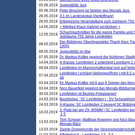
05.06.2019
Jugendblitz Juni
05.06.2019
Peter Breuning ist Spieler des Monats Juni.
26.05.2019
3:1 im Landespokal-Viertelfinale!
26.05.2019
Erfolgreiche Veranstaltung zum Jubiläum 750
14.05.2019
+ Mitglied Klaus Gabriel verstorben +
Schachnachmittag für die ganze Familie und 
12.05.2019
Jubiläums 750 Jahre Leinfelden
Der Böblinger Oberligaspieler Thanh Kien Tran
08.05.2019
100%
08.05.2019
Jugendblitz im Mai
07.05.2019
Dr. Markus Kottke gewinnt die Nürtinger Stadt
14.04.2019
A-Klasse: Leinfelden 2 unterliegt Leonberg 2 a
09.04.2019
Leinfelden im Mannschaftspokal nun auf Ver
Leinfelden I schlägt Vaihingen/Rohr I mit 6:2 
07.04.2019
ab
03.04.2019
Dr. Markus Kottke mit 8 aus 8 Spieler des Mona
03.04.2019
Nico Bauerfeld gewinnt das Monats-Blitzturnier
30.03.2019
Leinfelden ist Bezirks-Pokalsieger!
24.03.2019
Bezirksliga : SC Leinfelden I - SV Schwaikheim
24.03.2019
A-Klasse: SC Leinfelden 2 besiegt SC Böbling
3. Platz bei der 29. WSMM ! SC Leinfelden b
16.03.2019
:1,5
Tom Schwan, Matthias Kewenig und Nico Baue
13.03.2019
Monats März
13.03.2019
Zweite Doppelrunde der Vereinsmeisterschaft i
11.03.2019
Affalterbach - Leinfelden 2,5 . 5,5