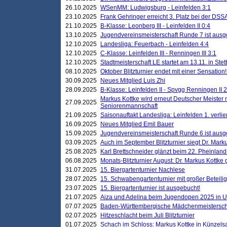
26.10.2025
WSenMM: Ludwigsburg - Leinfelden 3:1
23.10.2025
Frank Gehringer erreicht 3. Platz bei der DS
21.10.2025
B-Klasse: Leonberg III - Leinfelden II 0:4
13.10.2025
Jugendvereinsmeisterschaft Runde 7 ist ausg
12.10.2025
Landesliga: Feuerbach - Leinfelden 4:4
12.10.2025
C-Klasse: Leinfelden III - Renningen III 3:1
12.10.2025
Stadtmeisterschaft LE startet am 13.11. in Stet
08.10.2025
Oktober Blitzturnier endet mit einer Sensation!
30.09.2025
Neues Mitglied Luis Zhi
28.09.2025
B-Klasse: Leinfelden II - Spvgg Renningen II 2
Markus Kottke wird erneut Deutscher Meister 
27.09.2025
Seniorenmannschaft
21.09.2025
Saisonauftakt Landesliga: Leinfelden 1. verlier
16.09.2025
Neues Mitglied Emil Bauer
15.09.2025
Jugendvereinsmeisterschaft Runde 6 ist ausg
03.09.2025
Auch im September Blitzturnier siegt Dr. Mark
25.08.2025
Karl Brettschneider glänzt beim 22. Pheinlan
06.08.2025
Monats-Blitzturnier August: Dr. Markus Kottke
31.07.2025
15. Biergartenturnier Nachlese
28.07.2025
15. Schwabengartenturnier mit großer Beteili
23.07.2025
15. Biergartenturnier ist ausgebucht!
21.07.2025
Aiza und Adelina beim Jugendopen 2025 in 
07.07.2025
Baden-Württembergische Mädchenmeistersch
02.07.2025
Hitzeschlacht beim Juli Blitzturnier
01.07.2025
Schach im Schloss: Markus Kottke in Künzels