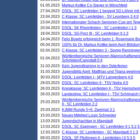
01.05.2023
Markus Kottke Co-Sieger in Mönchfeld
27.04.2023
DSOL: SC Leinfelden 1 besiegt SG Löhne mit 
23.04.2023
C-Klasse: SC Leinfelden - SV Leonberg 3 4:0
23.04.2023
Internationaler Schach-Senioren-Cup am Te
20.04.2023
DSOL: SK Rheinfelden - SC Leinfelden I 1:3
18.04.2023
DSOL: SG Porz III - SC Leinfelden II 1:3
14.04.2023
Felix Bowitz erfolgreich beim 1. Rosemarie B
05.04.2023
100% für Dr. Markus Kottke beim April-Blitztur
02.04.2023
C-Klasse: SC Leinfelden 3 - Spvgg Renningen
Württembergische Senioren-Mannschaftsmeist
01.04.2023
Schmiden/Cannstatt 0:4
31.03.2023
Kein Jugendtraining in den Osterferien
31.03.2023
Jugendblitz April: Matthias und Tijana gewinn
30.03.2023
DSOL: Leinfelden I - MTV Langenberg 4:0
29.03.2023
DSOL: SC Leinfelden II - TSV Netra 4:0
26.03.2023
Kreisklasse: SC Leinfelden II - TSV Heimsheim
26.03.2023
Landesliga: SC Leinfelden I - TSV Schönaich II
Württembergische Senioren-Mannschaftsmeiste
25.03.2023
II - SC Leinfelden 2:2
25.03.2023
KJMM Runde 5+6: Zweimal 3:1
15.03.2023
Neues Mitglied Louis Schneider
13.03.2023
Jugendschachtag in Magstadt
13.03.2023
DSOL: SC Eppingen - SC Leinfelden II 1,5:2,5
12.03.2023
C-Klasse: SC Leinfelden - SC Magstadt 3 1:3
09.03.2023
DSOL: SF Pfullingen II - Leinfelden I 0,5:3,5