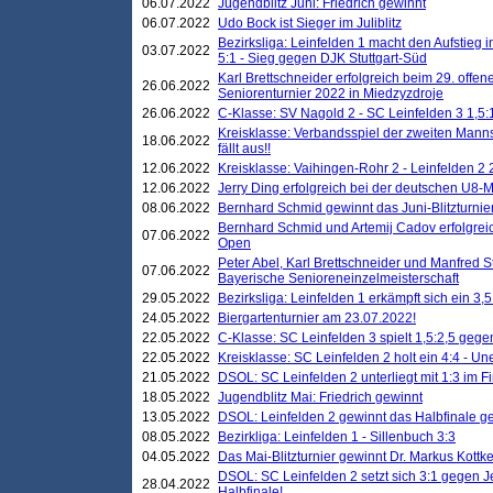
06.07.2022
Jugendblitz Juni: Friedrich gewinnt
06.07.2022
Udo Bock ist Sieger im Juliblitz
Bezirksliga: Leinfelden 1 macht den Aufstieg i
03.07.2022
5:1 - Sieg gegen DJK Stuttgart-Süd
Karl Brettschneider erfolgreich beim 29. off
26.06.2022
Seniorenturnier 2022 in Miedzyzdroje
26.06.2022
C-Klasse: SV Nagold 2 - SC Leinfelden 3 1,5:
Kreisklasse: Verbandsspiel der zweiten Manns
18.06.2022
fällt aus!!
12.06.2022
Kreisklasse: Vaihingen-Rohr 2 - Leinfelden 2 
12.06.2022
Jerry Ding erfolgreich bei der deutschen U8-M
08.06.2022
Bernhard Schmid gewinnt das Juni-Blitzturnie
Bernhard Schmid und Artemij Cadov erfolgreic
07.06.2022
Open
Peter Abel, Karl Brettschneider und Manfred St
07.06.2022
Bayerische Senioreneinzelmeisterschaft
29.05.2022
Bezirksliga: Leinfelden 1 erkämpft sich ein 3,
24.05.2022
Biergartenturnier am 23.07.2022!
22.05.2022
C-Klasse: SC Leinfelden 3 spielt 1,5:2,5 geg
22.05.2022
Kreisklasse: SC Leinfelden 2 holt ein 4:4 - 
21.05.2022
DSOL: SC Leinfelden 2 unterliegt mit 1:3 im F
18.05.2022
Jugendblitz Mai: Friedrich gewinnt
13.05.2022
DSOL: Leinfelden 2 gewinnt das Halbfinale geg
08.05.2022
Bezirkliga: Leinfelden 1 - Sillenbuch 3:3
04.05.2022
Das Mai-Blitzturnier gewinnt Dr. Markus Kottk
DSOL: SC Leinfelden 2 setzt sich 3:1 gegen J
28.04.2022
Halbfinale!