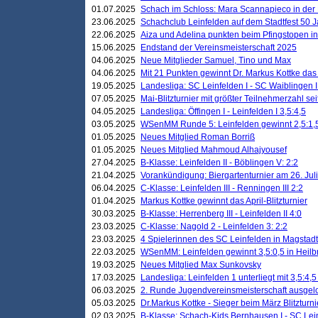
01.07.2025
Schach im Schloss: Mara Scannapieco in der
23.06.2025
Schachclub Leinfelden auf dem Stadtfest 50 
22.06.2025
Aiza und Adelina punkten beim Pfingstopen i
15.06.2025
Endstand der Vereinsmeisterschaft 2025
04.06.2025
Neue Mitglieder Samuel, Tino und Max
04.06.2025
Mit 21 Punkten gewinnt Dr. Markus Kottke das J
19.05.2025
Landesliga: SC Leinfelden I - SC Waiblingen I
07.05.2025
Mai-Blitzturnier mit größter Teilnehmerzahl se
04.05.2025
Landesliga: Öffingen I - Leinfelden I 3,5:4,5
03.05.2025
WSenMM Runde 5: Leinfelden gewinnt 2,5:1,
01.05.2025
Neues Mitglied Roman Borriß
01.05.2025
Neues Mitglied Mahmoud Alhajyousef
27.04.2025
B-Klasse: Leinfelden II - Böblingen V: 2:2
21.04.2025
Vorankündigung: Biergartenturnier am 26. Juli
06.04.2025
C-Klasse: Leinfelden III - Renningen III 2:2
01.04.2025
Markus Kottke gewinnt das April-Blitzturnier
30.03.2025
B-Klasse: Herrenberg III - Leinfelden II 4:0
23.03.2025
C-Klasse: Nagold 2 - Leinfelden 3: 2:2
23.03.2025
4 Spielerinnen des SC Leinfelden in Magstadt
22.03.2025
WSenMM: Leinfelden gewinnt 3,5:0,5 in Heilb
19.03.2025
Neues Mitglied Max Sunkovsky
17.03.2025
Landesliga: Leinfelden 1 unterliegt mit 3,5:4,5
06.03.2025
2. Runde Jugendvereinsmeisterschaft ausgel
05.03.2025
Dr.Markus Kottke - Sieger beim März Blitzturni
02.03.2025
B-Klasse: Schach-Kids Bernhausen I - SC Lein