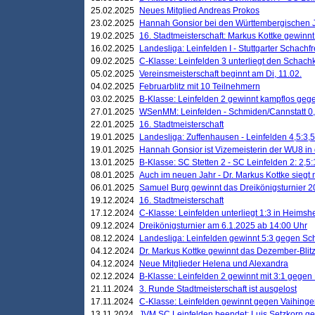
25.02.2025
Neues Mitglied Andreas Prokos
23.02.2025
Hannah Gonsior bei den Württembergischen 
19.02.2025
16. Stadtmeisterschaft: Markus Kottke gewinnt 
16.02.2025
Landesliga: Leinfelden I - Stuttgarter Schachfr
09.02.2025
C-Klasse: Leinfelden 3 unterliegt den Schach
05.02.2025
Vereinsmeisterschaft beginnt am Di, 11.02.
04.02.2025
Februarblitz mit 10 Teilnehmern
03.02.2025
B-Klasse: Leinfelden 2 gewinnt kampflos ge
27.01.2025
WSenMM: Leinfelden - Schmiden/Cannstatt 0,
22.01.2025
16. Stadtmeisterschaft
19.01.2025
Landesliga: Zuffenhausen - Leinfelden 4,5:3,5
19.01.2025
Hannah Gonsior ist Vizemeisterin der WU8 i
13.01.2025
B-Klasse: SC Stetten 2 - SC Leinfelden 2: 2,5:
08.01.2025
Auch im neuen Jahr - Dr. Markus Kottke siegt 
06.01.2025
Samuel Burg gewinnt das Dreikönigsturnier 
19.12.2024
16. Stadtmeisterschaft
17.12.2024
C-Klasse: Leinfelden unterliegt 1:3 in Heimsh
09.12.2024
Dreikönigsturnier am 6.1.2025 ab 14:00 Uhr
08.12.2024
Landesliga: Leinfelden gewinnt 5:3 gegen Sc
04.12.2024
Dr. Markus Kottke gewinnt das Dezember-Blitz
04.12.2024
Neue Mitglieder Helena und Alexandra
02.12.2024
B-Klasse: Leinfelden 2 gewinnt mit 3:1 gegen
21.11.2024
3. Runde Stadtmeisterschaft ist ausgelost
17.11.2024
C-Klasse: Leinfelden gewinnt gegen Vaihinge
13.11.2024
JVM SC Leinfelden beendet: Luis Setzkorn ge