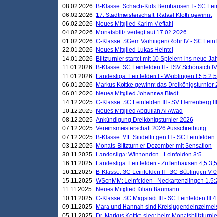
08.02.2026
B-Klasse: Schach-Kids Bernhausen I - SC Leinf
06.02.2026
17. Stadtmeisterschaft: Rafael Kloth gewinnt
06.02.2026
Neues Mitglied Karim Meftahi
04.02.2026
Monatsblitz verlegt auf 17.02.2026
01.02.2026
C-Klasse: SGem Vaihingen/Rohr IV - SC Leinfel
22.01.2026
Neues Mitglied Lukas Heintel
14.01.2026
Blitzturnier startet mit 10 Spielern ins neue J
11.01.2026
B-Klasse: SC Leinfelden II - TSV Schönaich IV
11.01.2026
Landesliga: Leinfelden I - Waiblingen I 5,5:2,5
06.01.2026
Markus Kottke gewinnt das Dreikönigsturnier
06.01.2026
Neues Mitglied Johannes Bladt
14.12.2025
C-Klasse: SC Leinfelden III - SV Herrenberg III
10.12.2025
Neues Mitglied Abdullah Al Awad
08.12.2025
Ankündigung Dreikönigsturnier 2026
07.12.2025
Vereinsmeisterschaft 2026 Ausschreibung
07.12.2025
B-Klasse: VfL Sindelfingen III - SC Leinfelden I
03.12.2025
Monats-Blitzturnier Dezember mit Sensation
30.11.2025
Landesliga: Winnenden - Leinfelden 3:5
16.11.2025
Landesliga: Leinfelden - Zuffenhausen 4,5:3,5
16.11.2025
B-Klasse: SC Leinfelden II - SC Böblingen V 0
15.11.2025
WSenMM: Leinfelden - Neckartenzlingen 1,5:
11.11.2025
Neues Mitglied Kilian Baumann
10.11.2025
C-Klasse: SC Magstadt III - SC Leinfelden III 4
09.11.2025
Mara und Hannah sind Kreisjugendeinzelmei
05.11.2025
Dr. Markus Kottke siegt beim Monatsblitzturn