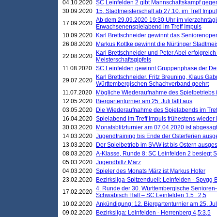
04.10.2020
SC Leinfelden 2 gibt Mannschaftskampf gege
30.09.2020
15. Stadtmeisterschaft ab 27.10. im Treff Impu
Ab dem 29.09.2020 19:30 Uhr im vierzehntäg
17.09.2020
Erwachsenenspielabend im Treff Impuls
10.09.2020
Karl Brettschneider gewinnt das Seniorenopen
26.08.2020
Markus Kottke gewinnt die Nürtinger Stadtmei
Karl Brettschneider und Peter Abel erfolgreic
22.08.2020
Meisterschaftsgipfels
11.08.2020
SC Leinfelden gewinnt Gruppenphase der De
Karl Brettschneider, Fritz Breuning, Klaus Gab
29.07.2020
Württembergischen Schachverband geehrt
11.07.2020
Mögliche Wiederaufnahme des Spielbetriebs
12.05.2020
Biergartenturnier am 25. Juli fällt aus
03.05.2020
Die Wiederaufnahme des Spielabends im Treff
16.04.2020
Spielabend im Treff Impuls frühestens wieder
30.03.2020
Monatsblitzturnier am 07.04.2020 ist abgesag
14.03.2020
Jugendtraining bis Ende der Osterferien ausg
13.03.2020
Der Spielbetrieb im SVW ist bis Ostern ausges
08.03.2020
A-Klasse, Runde 8: SC Leinfelden 2 besiegt 
05.03.2020
Jugendbiltz März
04.03.2020
Spieler des Monats März ist Markus Hofer
23.02.2020
Bezirksliga-Spitzenduell: Leinfelden - Spvgg 
4. Runde der 30. Württembergische Senioren
17.02.2020
Schwäbisch Hall – SC Leinfelden 1,5 : 2,5
10.02.2020
Ankündigung: 12. Biergartenturnier am 25. Juli
09.02.2020
Bezirksliga: Leinfelden - Herrenberg 4,5:3,5