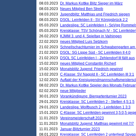
08.03.2023
Dr. Markus Kottke Blitz Sieger im März
08.03.2023
Neues Mitglied Ben Streib
08.03.2023
Jugendblitz: Matthias und Friedrich siegen
08.03.2023
DSOL: Leinfelden II - SV Königsbrück 2:2
05.03.2023
Landesliga: SC Leinfelden I - SpVgg Rommels
05.03.2023
Kreisklasse: TSV Schönach IV - SC Leinfelden 
26.02.2023
KJMM 3. und 4. Spieltag in Vaihingen
22.02.2023
neues Mitglied Luis Setzkorn
21.02.2023
Schnellschachturnier im Schwabengarten am
21.02.2023
DSOL: SG Lippe Süd - SC Leinfelden II 4:0
21.02.2023
DSOL SC Leinfelden I - Zehlendorf III fällt aus
15.02.2023
neues Mitglied Constantin Richert
15.02.2023
Monatsblitz Jugend: Friedrich gewinnt
13.02.2023
C-Klasse: SV Nagold II - SC Leinfelden III 3:1
12.02.2023
Auftakt der Kreisjugendmannschaftsmeistersc
08.02.2023
Dr. Markus Kottke Spieler des Monats Februar
02.02.2023
neue Mitglieder
30.01.2023
Vorankündigung: Biergartenturnier 2023
29.01.2023
Kreisklasse: SC Leinfelden 2 - Stetten 4,5:1,5
29.01.2023
Landesliga: Wolfbusch 2 - Leinfelden 1 3:3
15.01.2023
C-Klasse: SC Leinfelden gewinnt 3,5:0,5 geg
11.01.2023
Vereinsmeisterschaft 2023
11.01.2023
Monatsblitz Jugend: Matthias gewinnt mit 7/7
11.01.2023
Januar-Blitzturnier 2023
08.01.2023
Kreisklasse: SC Leinfelden 2 unterliegt Spvg