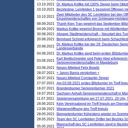
13.10.2021
Dr. Markus Kottke mit 100% Sieger beim Oktobe
10.10.2021
Bezirksliga: Leinfelden 1 bezwingt Öffingen mi
Zwei Mitglieder des SC Leinfelden bei den Of
10.10.2021
Einzelmeisterschaften von Schleswig-Holstei
08.09.2021
Thanh Kien Tran gewinnt das September-Blitz
04.09.2021
Markus Kottke gewinnt Bronze mit Württemberg
30.08.2021
Absage Stadtmeisterschaft – Neustart des Tur
20.08.2021
Bernhard Schmid erfolgreich beim Schachfesti
Dr. Markus Kottke bei der 29. Deutschen Sen
20.08.2021
Landesverbände
04.08.2021
Dr. Markus Kottke siegt beim ersten Blitzturn
Karl Brettschneider und Peter Abel erfolgreic
03.08.2021
Seniorenmeisterschaften in Magdeburg
03.08.2021
Neues Mitglied Felix Bowitz
28.07.2021
+ Janos Barna verstorben +
28.07.2021
Neues Mitglied Constantin Singer
27.07.2021
Am 03.08.2021 erstes Blitzturnier im Treff Im
16.07.2021
Brandenburger Seniorenturnier 2021
16.07.2021
Sachsen-Anhalt-Seniorenmeisterschaft in M
11.07.2021
Spielerversammlung am 27.07.2021, 20 Uhr, T
28.06.2021
Kein Vereinsabend im Treff Impuls am Dienst
13.06.2021
Wiedereröffnung des Treff Impuls
28.05.2021
Biergartenturnier frühestens wieder im Somm
28.05.2021
Team des SC Leinfelden Dritter bei Bezirks-S
Mannschaft des SC Leinfelden siegt in Bezirks
05.05.2021