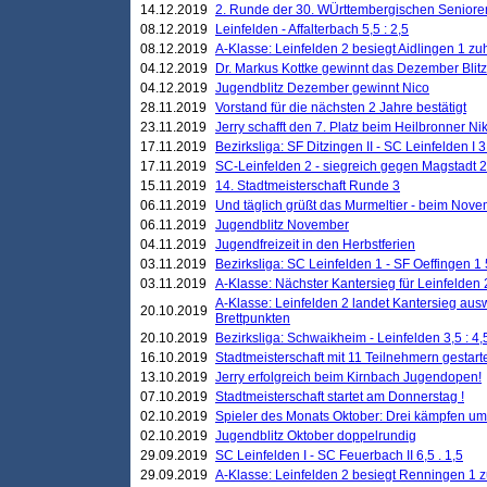
14.12.2019
2. Runde der 30. WÜrttembergischen Seniore
08.12.2019
Leinfelden - Affalterbach 5,5 : 2,5
08.12.2019
A-Klasse: Leinfelden 2 besiegt Aidlingen 1 zu
04.12.2019
Dr. Markus Kottke gewinnt das Dezember Blitzt
04.12.2019
Jugendblitz Dezember gewinnt Nico
28.11.2019
Vorstand für die nächsten 2 Jahre bestätigt
23.11.2019
Jerry schafft den 7. Platz beim Heilbronner 
17.11.2019
Bezirksliga: SF Ditzingen II - SC Leinfelden I 3
17.11.2019
SC-Leinfelden 2 - siegreich gegen Magstadt 2
15.11.2019
14. Stadtmeisterschaft Runde 3
06.11.2019
Und täglich grüßt das Murmeltier - beim Novemb
06.11.2019
Jugendblitz November
04.11.2019
Jugendfreizeit in den Herbstferien
03.11.2019
Bezirksliga: SC Leinfelden 1 - SF Oeffingen 1 
03.11.2019
A-Klasse: Nächster Kantersieg für Leinfelden 2
A-Klasse: Leinfelden 2 landet Kantersieg aus
20.10.2019
Brettpunkten
20.10.2019
Bezirksliga: Schwaikheim - Leinfelden 3,5 : 4,
16.10.2019
Stadtmeisterschaft mit 11 Teilnehmern gestart
13.10.2019
Jerry erfolgreich beim Kirnbach Jugendopen!
07.10.2019
Stadtmeisterschaft startet am Donnerstag !
02.10.2019
Spieler des Monats Oktober: Drei kämpfen um
02.10.2019
Jugendblitz Oktober doppelrundig
29.09.2019
SC Leinfelden I - SC Feuerbach II 6,5 . 1,5
29.09.2019
A-Klasse: Leinfelden 2 besiegt Renningen 1 z