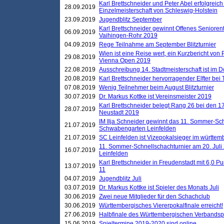
Karl Brettschneider und Peter Abel erfolgreich
28.09.2019
Einzelmeisterschaft von Schleswig-Holstein
23.09.2019
Jugendblitz September
Karl Brettschneider gewinnt Offenes Seniore
06.09.2019
Vaihingen-Rohr 2019
04.09.2019
Rege Teilnahme am September Blitzturnier
Wien ist eine Reise wert, ein Kurzbericht von
29.08.2019
Vienna Open 2019
22.08.2019
Ausschreibung 14. Stadtmeisterschaft ist im
20.08.2019
Karl Brettschneider hervorragender Elfter bei
07.08.2019
Wenig Teilnehmer beim August Blitzturnier
30.07.2019
Dr. Markus Kottke ist Vereinsmeister 2019
Karl Brettschneider belegt Rang 26 bei den 1
28.07.2019
Neustadt 2019
IM Ilja Schneider gewinnt das 11. Sommer-Sch
21.07.2019
Schwabengarten Leinfelden
21.07.2019
SC Leinfelden ist Vizepokalsieger im württem
11. Sommer-Schnellschachturnier am 20. Jul
16.07.2019
Leinfelden
Karl Brettschneider in Freudenstadt mit 6,0 
13.07.2019
11
04.07.2019
Jugendblitz Juli
03.07.2019
Dr. Markus Kottke ist Spieler des Monats Juli
30.06.2019
Zwei neue Mitglieder für den Schachclub
30.06.2019
Württembergisches Viererpokalfinale erreicht!
27.06.2019
Halbfinale des Württembergischen Verbands
15.06.2019
Spieltermine 2019-2020 sind online