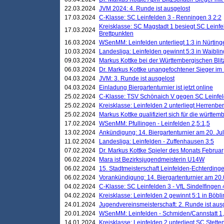
22.03.2024
JVM 2024: 4. Runde ist ausgelost
17.03.2024
C-Klasse: SC Leinfelden 3 - Renningen 3 2:2
Kreisklasse: SC Magstadt 1 besiegt SC Leinfe
17.03.2024
Brettpunkten
16.03.2024
WSenMM: Leinfelden unterliegt 1:3 in Nürting
10.03.2024
Landesliga: Leinfelden gewinnt 5:3 in Waibli
09.03.2024
Markus Kottke bei der Württembergischen Blit
06.03.2024
Dr. Markus Kottke unangefochtener Sieger im M
04.03.2024
JVM: 3. Runde ist ausgelost
04.03.2024
Einladung Biergartenturnier ist jetzt online
25.02.2024
C-Klasse: TSV Schönaich V gegen SC Leinfelde
25.02.2024
Kreisklasse: Leinfelden 2 unterliegt Herrenber
25.02.2024
Markus Kottke qualifiziert sich für die württem
17.02.2024
WSenMM: Pfullingen - Leinfelden 2,5:1,5
13.02.2024
Ankündigung: 14. Biergartenturnier am 20. Ju
11.02.2024
Landesliga: Leinfelden - Zuffenhausen 3:5
07.02.2024
Dr. Markus Kottke Spieler des Monats Februar
06.02.2024
Mara ist Bezirksjugendmeisterin U14W
06.02.2024
15. Stadtmeisterschaft Leinfelden-Echterding
06.02.2024
Vorankündigung: 14. Biergartenturnier am 20
04.02.2024
C-Klasse: SC Leinfelden 3 - VfL Sindelfingen 
04.02.2024
Kreisklasse: Leinfelden 2 gewinnt 5:1 in Böbl
24.01.2024
Jugendvereinsmeisterschaft: 2. Runde ist aus
20.01.2024
WSenMM: Leinfelden - Schmiden/Cannstatt 1,
14.01.2024
Kreisklasse: Leinfelden 2 unterliegt SC Stette