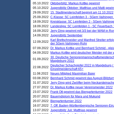
05.10.2022
Oktoberblitz: Markus Kottke gewinnt
05.10.2022
Jugendblitz Oktober: Matthias und Matti gewi
29.09.2022
15. Stadtmeisterschaft beginnt am 11.10.2022
25.09.2022
C-Klasse: SC Leinfelden 3 - SGem Vaihingen 
18.09.2022
Kreisklasse: SC Leinfelden 2 - SGem Vaihinge
18.09.2022
Landesliga: SC Leinfelden 1 - SC Feuerbach 
16.09.2022
Jerry Ding gewinnt mit 3/3 bei der WAM in 
14.09.2022
Jugendblitz September
Karl Brettschneider und Manfred Streiter erfo
12.09.2022
der SGem Vaihingen-Rohr
07.09.2022
Dr. Markus Kottke und Bernhard Schmid - glei
04.09.2022
Markus Kottke wird deutscher Meister mit de
30. Deutsche Seniorenmannschaftsmeistersch
01.09.2022
Magdeburg 2022
Deutscher Schachgipfel 2022 in Magdeburg /
22.08.2022
Einzelmeisterschaft 65+
11.08.2022
Neues Mitglied Maximilian Baier
03.08.2022
Bernhard Schmid gewinnt das August-Blitzturn
31.07.2022
Jerry Ding wird Zwölfter beim Neckarsteinac
27.07.2022
Dr. Markus Kottke neuer Vereinsmeister 2022
23.07.2022
Frank Ott gewinnt das Biergartenturnier 2022
20.07.2022
Bauerndiplom für Mara und Mukund
20.07.2022
Biergartenturnier 2022
16.07.2022
7. Off. Baden-Württembergische Senioren-Ein
13.07.2022
Jugendblitz Juli: Matthias gewinnt