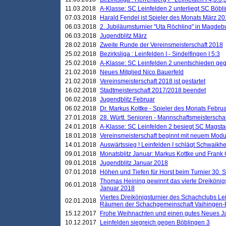
11.03.2018
A-Klasse: SC Leinfelden 2 unterliegt SC Böbli
07.03.2018
Harald Fendel ist Spieler des Monats März 2
06.03.2018
2. Jubiläumsturnier "Uta Röchling" in Magdebu
06.03.2018
Jugendblitz März
28.02.2018
Zweite Runde der Vereinsmeisterschaft 2018
25.02.2018
Bezirksliga : Leinfelden I - Sindelfingen I 5:3
25.02.2018
A-Klasse: SC Leinfelden 2 unentschieden geg
21.02.2018
Neues Mitglied Nico Bauerfeld
21.02.2018
Vereinsmeisterschaft 2018 ist gestartet
16.02.2018
Stadtmeisterschaft 2017/2018 beendet
06.02.2018
Jugendblitz Februar
06.02.2018
Dr. Markus Kottke - Spieler des Monats Febru
27.01.2018
28. Württ. Senioren - Mannschaftsmeisterscha
24.01.2018
A-Klasse: SC Leinfelden 2 besiegt SC Magstadt
18.01.2018
Vereinsmeisterschaft beginnt mit neuem Mod
14.01.2018
Auswärtssieg ! Leinfelden I schlägt Schwaikhei
09.01.2018
Monatsblitz Januar: Markus Kottke und Frank
09.01.2018
Jugendblitz Januar 2018
07.01.2018
Höhen und Tiefen für Horst beim Turnier 30. 
Thomas Heining gewinnt das vierte Dreikönigs
06.01.2018
Januar 2018
Viertes Dreikönigsturnier des Schachclubs Le
02.01.2018
Räumen der Schachgemeinschaft Vaihingen-
15.12.2017
Frohe Weihnachten und einen gutes Neues J
10.12.2017
Leinfelden siegreich gegen Böblingen 3