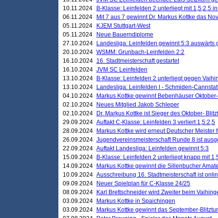
10.11.2024
B-Klasse: Leinfelden 2 unterliegt mit 1,5;2,5 
06.11.2024
Mit 7 aus 7 gewinnt Dr. Markus Kottke das Nov
05.11.2024
KJEM Stuttgart-West
05.11.2024
Neue Bauerndiplome
27.10.2024
Landesliga: Leinfelden gewinnt 5:3 auswärts
20.10.2024
WSMM: Grunbach-Leinfelden 2:2
16.10.2024
16. Stadtmeisterschaft gestartet
16.10.2024
JVM SC Leinfelden
13.10.2024
B-Klasse: Leinfelden 2 unterliegt gegen Vaihi
13.10.2024
Landesliga: Leinfelden I - Schmiden-Cannstatt 
04.10.2024
Markus Kottke gewinnt Bebenhäuser Oktober-B
02.10.2024
Neues Mitglied Jakob Schleper
02.10.2024
Dr. Markus Kottke ist Sieger des Oktober- Blitz
29.09.2024
Auftakt C-Klasse: Leinfelden 3 verliert 1,5:2,5
28.09.2024
Markus Kottke wird erneut Deutscher Meister 
26.09.2024
Jugendvereinsmeisterschaft Runde 8 ist ausg
22.09.2024
Auftakt Landesliga: Leinfelden gewinnt 5:3
15.09.2024
B-Klasse: Leinfelden 2 unterliegt knapp mit 1,
14.09.2024
Markus Kottke gewinnt die Sillenbucher Amate
10.09.2024
Ausschreibung 16. Stadtmeisterschaft ist onli
09.09.2024
Neuer Spielplan für C-Klasse 24/25
08.09.2024
Karl Brettschneider wird Zweiter beim Vaihing
03.09.2024
Markus Kottke in Spaichingen
03.09.2024
Markus Kottke gewinnt das September-Blitztur