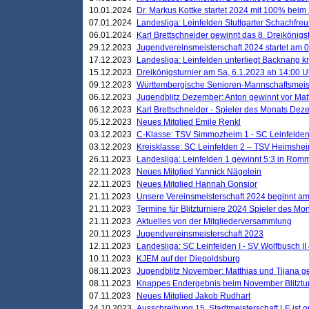
10.01.2024
Dr. Markus Kottke startet 2024 mit 100% beim 
07.01.2024
Landesliga: Leinfelden Stuttgarter Schachfreun
06.01.2024
Karl Brettschneider gewinnt das 8. Dreikönigs
29.12.2023
Jugendvereinsmeisterschaft 2024 startet am 0
17.12.2023
Landesliga: Leinfelden unterliegt Backnang kn
15.12.2023
Dreikönigsturnier am Sa, 6.1.2023 ab 14:00 U
09.12.2023
Württembergische Senioren-Mannschaftsmeiste
06.12.2023
Jugendblitz Dezember: Anton gewinnt vor Matt
06.12.2023
Karl Brettschneider - Spieler des Monats De
05.12.2023
Neues Mitglied Emile Renkl
03.12.2023
C-Klasse: TSV Simmozheim 1 - SC Leinfelden
03.12.2023
Kreisklasse: SC Leinfelden 2 – TSV Heimshei
26.11.2023
Landesliga: Leinfelden 1 gewinnt 5:3 in Ro
22.11.2023
Neues Mitglied Yannick Nägelein
22.11.2023
Neues Mitglied Hannah Gonsior
21.11.2023
Unsere Vereinsmeisterschaft 2024 beginnt am
21.11.2023
Termine für Blitzturniere 2024 Spieler des Mon
21.11.2023
Aktuelles von der Mitgliederversammlung
20.11.2023
Jugendvereinsmeisterschaft 2023
12.11.2023
Landesliga: SC Leinfelden I - SV Wolfbusch II 
10.11.2023
KJEM auf der Diepoldsburg
08.11.2023
Jugendblitz November: Matthias und Tijana 
08.11.2023
Knappes Endergebnis beim November Blitztur
07.11.2023
Neues Mitglied Jakob Rudhart
24.10.2023
Ausschreibung 15. Stadtmeisterschaft LE ist o