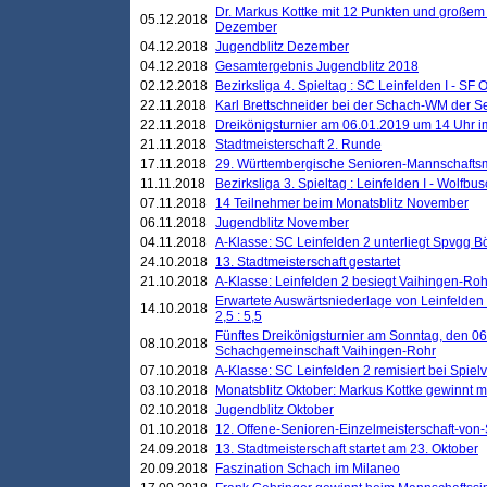
Dr. Markus Kottke mit 12 Punkten und großem
05.12.2018
Dezember
04.12.2018
Jugendblitz Dezember
04.12.2018
Gesamtergebnis Jugendblitz 2018
02.12.2018
Bezirksliga 4. Spieltag : SC Leinfelden I - SF O
22.11.2018
Karl Brettschneider bei der Schach-WM der S
22.11.2018
Dreikönigsturnier am 06.01.2019 um 14 Uhr im 
21.11.2018
Stadtmeisterschaft 2. Runde
17.11.2018
29. Württembergische Senioren-Mannschaftsm
11.11.2018
Bezirksliga 3. Spieltag : Leinfelden I - Wolfbusch
07.11.2018
14 Teilnehmer beim Monatsblitz November
06.11.2018
Jugendblitz November
04.11.2018
A-Klasse: SC Leinfelden 2 unterliegt Spvgg Bö
24.10.2018
13. Stadtmeisterschaft gestartet
21.10.2018
A-Klasse: Leinfelden 2 besiegt Vaihingen-Rohr 
Erwartete Auswärtsniederlage von Leinfelden 
14.10.2018
2,5 : 5,5
Fünftes Dreikönigsturnier am Sonntag, den 0
08.10.2018
Schachgemeinschaft Vaihingen-Rohr
07.10.2018
A-Klasse: SC Leinfelden 2 remisiert bei Spie
03.10.2018
Monatsblitz Oktober: Markus Kottke gewinnt mi
02.10.2018
Jugendblitz Oktober
01.10.2018
12. Offene-Senioren-Einzelmeisterschaft-von
24.09.2018
13. Stadtmeisterschaft startet am 23. Oktober
20.09.2018
Faszination Schach im Milaneo