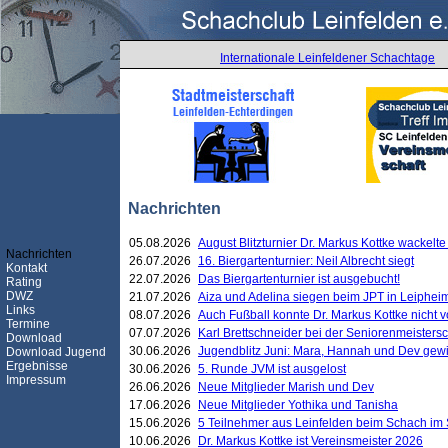
Internationale Leinfeldener Schachtage
Nachrichten
05.08.2026
August Blitzturnier Dr. Markus Kottke wackel
Nachrichten
26.07.2026
16. Biergartenturnier: Neil Albrecht siegt
Kontakt
22.07.2026
Das Biergartenturnier ist ausgebucht!
Rating
DWZ
21.07.2026
Aiza und Adelina siegen beim JPT in Leiphei
Links
08.07.2026
Auch Fußball konnte Dr. Markus Kottke nicht
Termine
07.07.2026
Karl Brettschneider bei der Seniorenmeister
Download
30.06.2026
Jugendblitz Juni: Mara, Hannah und Dev gew
Download Jugend
Ergebnisse
30.06.2026
5. Runde JVM ist ausgelost
Impressum
26.06.2026
Neue Mitglieder Marish und Dev
17.06.2026
Neue Mitglieder Yothika und Tanisha
15.06.2026
5 Teilnehmer aus Leinfelden beim Schach im 
10.06.2026
Dr. Markus Kottke ist Vereinsmeister 2026