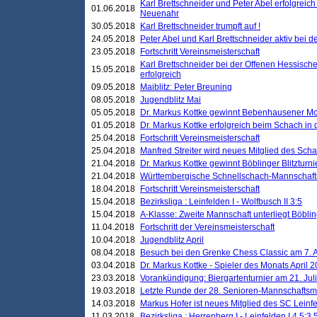
Karl Brettschneider und Peter Abel erfolgreic
01.06.2018
Neuenahr
30.05.2018
Karl Brettschneider trumpft auf !
24.05.2018
Peter Abel und Karl Brettschneider aktiv bei
23.05.2018
Fortschritt Vereinsmeisterschaft
Karl Brettschneider bei der Offenen Hessisch
15.05.2018
erfolgreich
09.05.2018
Maiblitz: Peter Breuning
08.05.2018
Jugendblitz Mai
05.05.2018
Dr. Markus Kottke gewinnt Bebenhausener Mo
01.05.2018
Dr. Markus Kottke erfolgreich beim Schach in
25.04.2018
Fortschritt Vereinsmeisterschaft
25.04.2018
Manfred Streiter wird neues Mitglied des Sch
21.04.2018
Dr. Markus Kottke gewinnt Böblinger Blitzturni
21.04.2018
Württembergische Schnellschach-Mannschafts
18.04.2018
Fortschritt Vereinsmeisterschaft
15.04.2018
Bezirksliga : Leinfelden I - Wolfbusch II 3:5
15.04.2018
A-Klasse: Zweite Mannschaft unterliegt Böblin
11.04.2018
Fortschritt der Vereinsmeisterschaft
10.04.2018
Jugendblitz April
08.04.2018
Besuch bei den Grenke Chess Classic am 7. A
03.04.2018
Dr. Markus Kottke - Spieler des Monats April 
23.03.2018
Vorankündigung: Biergartenturnier am 21. Jul
19.03.2018
Letzte Runde der 28. Senioren-Mannschaftsme
14.03.2018
Markus Hofer ist neues Mitglied des SC Leinf
11.03.2018
Bezirksliga : Herrenberg I - Leinfelden I 4,5:3,