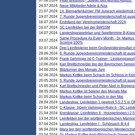
07.08.2024
Peter Breuning - Spieler des Monats August.
26.07.2024
Neue Mitglieder Adele & Aiza
21.07.2024
14. Biergartenturnier: FM Junesch wiederholt
19.07.2024
7. Runde Jugendvereinsmeisterschaft ist ausg
16.07.2024
Endstand der Vereinsmeisterschaft 2024
16.07.2024
SC Leinfelden bei der BWSSM
16.07.2024
Landesligaspielplan und Spieltermine B-Kla
Same Procedure As Every Month - Dr. Markus 
03.07.2024
Scoring 100%
02.07.2024
Drei Leinfeldener beim Großmeistersimultan 
28.06.2024
6. Runde Jugendvereinsmeisterschaft ist ausg
18.06.2024
Frank Gehringer ist C-Trainer - Leistungssport
10.06.2024
Karl Brettschneider bei der Bayrischen Senio
04.06.2024
Blitzturnier des Monats Juni
02.06.2024
Markus Kottke beim Schach im Schloss in Kü
20.05.2024
5. Runde Jugendvereinsmeisterschaft ist ausg
15.05.2024
Karl Brettschneider und Peter Abel in Bregenz
08.05.2024
Markus Kottke ist Spieler des Monats Mai
01.05.2024
Markus Kottke beim Schach in den Mai
28.04.2024
Landesliga: Leinfelden 1 gewinnt 5,5:2,5 in Ö
21.04.2024
C-Klasse: SGem Vaihingen-Rohr 6 - SC Leinfe
21.04.2024
Kreisklasse: Leinfelden II - Holzgerlingen I 2,5
13.04.2024
Leinfelden bei der württembergischen Mannsc
07.04.2024
Landesliga: Leinfelden I - Schönaich III 4:4
06.04.2024
Mara bei den württembergischen Meisterscha
03.04.2024
Dr. Markus Kottke April-Blitzschach-Sieger mit