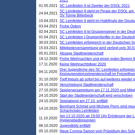
2021
01.05.2021
SC Leinfelden II ist Zweiter der DSOL 2021
SC Leinfelden II steht im Finale der DSOL am 
24.04.2021
SV Türme Billerbeck
15.04.2021
SC Leinfelden II steht im Halbfinale der Deu
03.04.2021
Frohe Ostern
02.04.2021
SC Leinfelden II ist Gruppensieger in der De
01.04.2021
SC Leinfelden I Gruppenfünfter in der Deuts
30.03.2021
SC Leinfelden erfolgreich in der Deutschen 
15.03.2021
Mitgliederversammlung wird verlegt vom 30.0
05.01.2021
Absage Stadtmeisterschaft
19.12.2020
Frohe Weihnachten und einen guten Beginn f
17.11.2020
Keine Weihnachtsfeier 2020
Drei Jugendliche des SC Leinfelden erfolgreic
04.11.2020
Kreisjugendeinzelmeisterschaft im Freizeithe
31.10.2020
Treff Impuls ab sofort bis auf weiteres wieder
29.10.2020
Verschiebung Stadtmeisterschaft
27.10.2020
Spielerversammlung am 17.11.2020 und Mitg
24.10.2020
Start der Stadtmeisterschaft wird verschoben
24.10.2020
Spielabend am 27.10. entfällt
Bernhard Schmid und Michele Porro sind neu
14.10.2020
Schachclubs Leinfelden
Am 13.10.2020 ab 19:00 Uhr Erörterung der L
11.10.2020
Hygienebedingungen
06.10.2020
Jugendblitz entfällt
05.10.2020
Neue Corona-Saison vom Präsidium des Sch