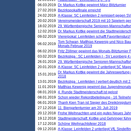
06.03.2019
Dr. Markus Kottke gewinnt März-Blitzturnier
27.02.2019
Bezirkspokalfinale erreicht!
24.02.2019
A-Klasse: SC Leinfelden 2 remisiert gegen SV
20.02.2019
Vereinsmeisterschaft 2019 mit 10 Spielern ges
18.02.2019
29. Württembergische Senioren-Mannschaftsm
12.02.2019
Dr. Markus Kottke gewinnt die Stadtmeistersc
09.02.2019
Viererpokal: Leinfelden schafft Favoritensturz!
Tom Schwan, Matthias Kewenig und Nico Baue
06.02.2019
Monats Februar 2019
06.02.2019
Fritz Zöllmer gewinnt das Monats-Blitzturnier 
03.02.2019
Bezirksliga : SC Leinfelden I - SV Leonberg 4:
26.01.2019
29. Württembergische Senioren-Mannschaftsm
20.01.2019
A-Klasse: SC Leinfelden 2 unterliegt SC Magst
Dr. Markus Kottke gewinnt die Jahreswertung d
15.01.2019
2018
13.01.2019
Bezirksliga : Leinfelden I verliert deutlich mit 
11.01.2019
Matthias Kewenig gewinnt das Jugendmonatsbl
08.01.2019
4. Runde Stadtmeisterschaft ist gelost
08.01.2019
Schon wieder Rekordbeteiligung - 16 Teilneh
06.01.2019
Thanh Kien Tran ist Sieger des Dreikönigstur
27.12.2018
11. Biergartenturnier am 20. Juli 2019
20.12.2018
Frohe Weihnachten und ein gutes Neues Jah
19.12.2018
Stadtmeisterschaft: Kottke und Gehringer führ
17.12.2018
Schöne Weihnachtsfeier 2018
09.12.2018
A-Klasse: Leinfelden 2 unterliegt VfL Sindelfin