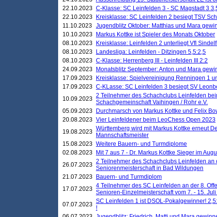
22.10.2023
C-Klasse: SC Leinfelden 3 - SC Magstadt 3 3,
22.10.2023
Kreisklasse: SC Leinfelden 2 besiegt TSV Schö
11.10.2023
Jugendblitz Oktober: Matthias und Mara gewi
10.10.2023
Markus Kottke ist Spieler des Monats Oktober
08.10.2023
Kreisklasse: Leinfelden 2 unterliegt Vfl Sindel
08.10.2023
Landesliga: Leinfelden - Ditzingen 5,5:2,5
08.10.2023
C-Klasse: Herrenberg III - Leinfelden III 2:2
24.09.2023
Monatsblitz September: Anton und Mara gew
17.09.2023
Kreisklasse: Spielvereinigung Renningen 1 unt
17.09.2023
C-KLasse: SC Leinfelden 3 besiegt SV Leonbe
2 Teilnehmer des Schachclubs Leinfelden bei
10.09.2023
Schachgemeinschaft Vaihingen / Rohr e.V.
05.09.2023
Durchmarsch von Markus Kottke und Felix Bow
20.08.2023
Vier Leinfeldener beim LeoChess Open 2023
Württemberg wird mit Markus Kottke erneut D
19.08.2023
Mannschaftsmeister
15.08.2023
Weitere Bauern- und Turmdiplome
02.08.2023
Mit 7 aus 7 - Dr. Markus Kottke Sieger im Augus
2 Teilnehmer des Schachclubs Leinfelden an 
26.07.2023
Seniorenmeisterschaft in Bad Wildungen
21.07.2023
Bauern- und Turmdiplom
4 Teilnehmer des SC Leinfelden an der 8. O
17.07.2023
Senioren-Einzelmeisterschaft vom 7. - 15. Jul
SC Leinfelden 1 ist DSOL-Pokalgewinner! 2,5:1
07.07.2023
!
06.07.2023
Jugendblitz: Friedrich, Matti und Mara gewinn