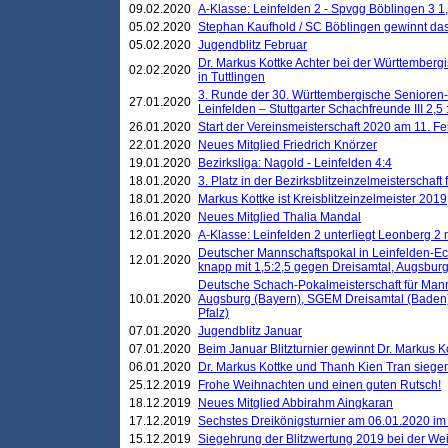
09.02.2020
A-Klasse: Leinfelden 2 - Spvgg Böblingen 3 1,
05.02.2020
Stephan Kaufhold / SC Böblingen gewinnt das 
05.02.2020
Jugendblitz Februar
Dr. Markus Kottke Achter bei der Württembergi
02.02.2020
in Tuttlingen
3. Runde der 30. Württembergische Senioren
27.01.2020
Leinfelden – Stuttgarter Schachfreunde III 2,5 
26.01.2020
Start der Vereinsmeisterschaft 2020 am 11. F
22.01.2020
Neues Mitglied Friedrich Knörzer
19.01.2020
Bezirksliga: Nagold - Leinfelden 4:4
18.01.2020
3. Platz in der Bezirksblitzeinzelmeisterschaft
18.01.2020
Markus Kottke ist Kreisblitzeinzelmeister 2019
16.01.2020
Neues Mitglied Thalia Mandal
12.01.2020
A-Klasse: Leinfelden 2 unterliegt Leonberg 2 
Deutscher Mannschaftspokal in Leinfelden-Ech
12.01.2020
knapp mit 1,5:2,5 gegen Dreisamtal, Augsbur
Deutsche Schach-Pokalmeisterschaft für Mann
10.01.2020
Augsburg (Bayern), SGEM Dreisamtal (Baden
Pfalz)
07.01.2020
Jugendblitz Januar
07.01.2020
Beim Januar Blitzturnier gewinnt Dr. Markus 
06.01.2020
Dr. Markus Kottke und Thanh Kien Tran siegen
25.12.2019
Frohe Weihnachten und einen guten Rutsch!
18.12.2019
Neues Mitglied Abbirahm Aingkaran
17.12.2019
Sechstes Dreikönigsturnier am 06.01.2020 im T
15.12.2019
Siegehrung der Blitzwertung 2019 bei der Wei