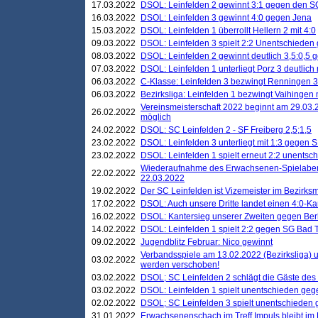
17.03.2022
DSOL: Leinfelden 2 gewinnt 3:1 gegen den 
16.03.2022
DSOL: Leinfelden 3 gewinnt 4:0 gegen Jena
15.03.2022
DSOL: Leinfelden 1 überrollt Hellern 2 mit 4:0
09.03.2022
DSOL: Leinfelden 3 spielt 2:2 Unentschieden
08.03.2022
DSOL: Leinfelden 2 gewinnt deutlich 3,5:0,5
07.03.2022
DSOL: Leinfelden 1 unterliegt Porz 3 deutlich 
06.03.2022
C-Klasse: Leinfelden 3 bezwingt Renningen 3 
06.03.2022
Bezirksliga: Leinfelden 1 bezwingt Vaihingen m
Vereinsmeisterschaft 2022 beginnt am 29.03.2
26.02.2022
möglich
24.02.2022
DSOL: SC Leinfelden 2 - SF Freiberg 2,5;1,5
23.02.2022
DSOL: Leinfelden 3 unterliegt mit 1:3 gegen S
23.02.2022
DSOL: Leinfelden 1 spielt erneut 2:2 unentsc
Wiederaufnahme des Erwachsenen-Spielabend
22.02.2022
22.03.2022
19.02.2022
Der SC Leinfelden ist Vizemeister im Bezirksm
17.02.2022
DSOL: Auch unsere Dritte landet einen 4:0-Ka
16.02.2022
DSOL: Kantersieg unserer Zweiten gegen Ber
14.02.2022
DSOL: Leinfelden 1 spielt 2:2 gegen SG Bad 
09.02.2022
Jugendblitz Februar: Nico gewinnt
Verbandsspiele am 13.02.2022 (Bezirksliga) 
03.02.2022
werden verschoben!
03.02.2022
DSOL; SC Leinfelden 2 schlägt die Gäste des
03.02.2022
DSOL: Leinfelden 1 spielt unentschieden gege
02.02.2022
DSOL; SC Leinfelden 3 spielt unentschieden
31.01.2022
Erwachsenenschach im Treff Impuls bleibt im