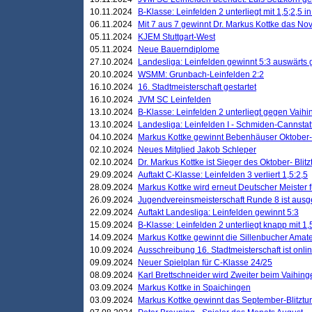
10.11.2024
B-Klasse: Leinfelden 2 unterliegt mit 1,5;2,5 
06.11.2024
Mit 7 aus 7 gewinnt Dr. Markus Kottke das Nov
05.11.2024
KJEM Stuttgart-West
05.11.2024
Neue Bauerndiplome
27.10.2024
Landesliga: Leinfelden gewinnt 5:3 auswärts
20.10.2024
WSMM: Grunbach-Leinfelden 2:2
16.10.2024
16. Stadtmeisterschaft gestartet
16.10.2024
JVM SC Leinfelden
13.10.2024
B-Klasse: Leinfelden 2 unterliegt gegen Vaihi
13.10.2024
Landesliga: Leinfelden I - Schmiden-Cannstatt 
04.10.2024
Markus Kottke gewinnt Bebenhäuser Oktober-B
02.10.2024
Neues Mitglied Jakob Schleper
02.10.2024
Dr. Markus Kottke ist Sieger des Oktober- Blitz
29.09.2024
Auftakt C-Klasse: Leinfelden 3 verliert 1,5:2,5
28.09.2024
Markus Kottke wird erneut Deutscher Meister 
26.09.2024
Jugendvereinsmeisterschaft Runde 8 ist ausg
22.09.2024
Auftakt Landesliga: Leinfelden gewinnt 5:3
15.09.2024
B-Klasse: Leinfelden 2 unterliegt knapp mit 1,
14.09.2024
Markus Kottke gewinnt die Sillenbucher Amate
10.09.2024
Ausschreibung 16. Stadtmeisterschaft ist onli
09.09.2024
Neuer Spielplan für C-Klasse 24/25
08.09.2024
Karl Brettschneider wird Zweiter beim Vaihing
03.09.2024
Markus Kottke in Spaichingen
03.09.2024
Markus Kottke gewinnt das September-Blitztur