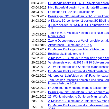
03.04.2019
Dr. Markus Kottke mit 8 aus 8 Spieler des Mona
03.04.2019
Nico Bauerfeld gewinnt das Monats-Blitzturnier
30.03.2019
Leinfelden ist Bezirks-Pokalsieger!
24.03.2019
Bezirksliga : SC Leinfelden I - SV Schwaikheim
24.03.2019
A-Klasse: SC Leinfelden 2 besiegt SC Böbling
3. Platz bei der 29. WSMM ! SC Leinfelden b
16.03.2019
:1,5
Tom Schwan, Matthias Kewenig und Nico Baue
13.03.2019
Monats März
13.03.2019
Zweite Doppelrunde der Vereinsmeisterschaft i
11.03.2019
Affalterbach - Leinfelden 2,5 . 5,5
06.03.2019
Dr. Markus Kottke gewinnt März-Blitzturnier
27.02.2019
Bezirkspokalfinale erreicht!
24.02.2019
A-Klasse: SC Leinfelden 2 remisiert gegen SV
20.02.2019
Vereinsmeisterschaft 2019 mit 10 Spielern ges
18.02.2019
29. Württembergische Senioren-Mannschaftsm
12.02.2019
Dr. Markus Kottke gewinnt die Stadtmeistersc
09.02.2019
Viererpokal: Leinfelden schafft Favoritensturz!
Tom Schwan, Matthias Kewenig und Nico Baue
06.02.2019
Monats Februar 2019
06.02.2019
Fritz Zöllmer gewinnt das Monats-Blitzturnier 
03.02.2019
Bezirksliga : SC Leinfelden I - SV Leonberg 4:
26.01.2019
29. Württembergische Senioren-Mannschaftsm
20.01.2019
A-Klasse: SC Leinfelden 2 unterliegt SC Magst
Dr. Markus Kottke gewinnt die Jahreswertung d
15.01.2019
2018