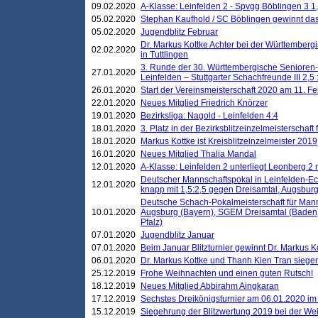
09.02.2020
A-Klasse: Leinfelden 2 - Spvgg Böblingen 3 1,
05.02.2020
Stephan Kaufhold / SC Böblingen gewinnt das 
05.02.2020
Jugendblitz Februar
Dr. Markus Kottke Achter bei der Württembergi
02.02.2020
in Tuttlingen
3. Runde der 30. Württembergische Senioren
27.01.2020
Leinfelden – Stuttgarter Schachfreunde III 2,5 
26.01.2020
Start der Vereinsmeisterschaft 2020 am 11. F
22.01.2020
Neues Mitglied Friedrich Knörzer
19.01.2020
Bezirksliga: Nagold - Leinfelden 4:4
18.01.2020
3. Platz in der Bezirksblitzeinzelmeisterschaft
18.01.2020
Markus Kottke ist Kreisblitzeinzelmeister 2019
16.01.2020
Neues Mitglied Thalia Mandal
12.01.2020
A-Klasse: Leinfelden 2 unterliegt Leonberg 2 
Deutscher Mannschaftspokal in Leinfelden-Ech
12.01.2020
knapp mit 1,5:2,5 gegen Dreisamtal, Augsbur
Deutsche Schach-Pokalmeisterschaft für Mann
10.01.2020
Augsburg (Bayern), SGEM Dreisamtal (Baden
Pfalz)
07.01.2020
Jugendblitz Januar
07.01.2020
Beim Januar Blitzturnier gewinnt Dr. Markus 
06.01.2020
Dr. Markus Kottke und Thanh Kien Tran siegen
25.12.2019
Frohe Weihnachten und einen guten Rutsch!
18.12.2019
Neues Mitglied Abbirahm Aingkaran
17.12.2019
Sechstes Dreikönigsturnier am 06.01.2020 im T
15.12.2019
Siegehrung der Blitzwertung 2019 bei der Wei