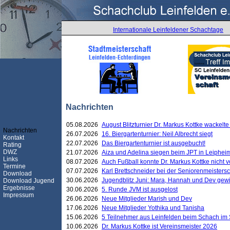
Internationale Leinfeldener Schachtage
Nachrichten
05.08.2026
August Blitzturnier Dr. Markus Kottke wackel
Nachrichten
26.07.2026
16. Biergartenturnier: Neil Albrecht siegt
Kontakt
22.07.2026
Das Biergartenturnier ist ausgebucht!
Rating
DWZ
21.07.2026
Aiza und Adelina siegen beim JPT in Leiphei
Links
08.07.2026
Auch Fußball konnte Dr. Markus Kottke nicht
Termine
07.07.2026
Karl Brettschneider bei der Seniorenmeister
Download
30.06.2026
Jugendblitz Juni: Mara, Hannah und Dev gew
Download Jugend
Ergebnisse
30.06.2026
5. Runde JVM ist ausgelost
Impressum
26.06.2026
Neue Mitglieder Marish und Dev
17.06.2026
Neue Mitglieder Yothika und Tanisha
15.06.2026
5 Teilnehmer aus Leinfelden beim Schach im 
10.06.2026
Dr. Markus Kottke ist Vereinsmeister 2026