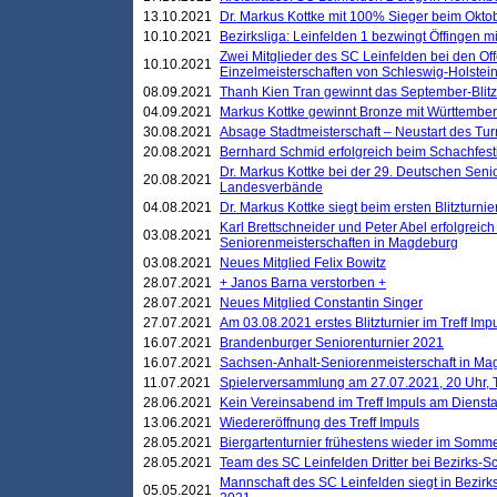
13.10.2021
Dr. Markus Kottke mit 100% Sieger beim Oktobe
10.10.2021
Bezirksliga: Leinfelden 1 bezwingt Öffingen mi
Zwei Mitglieder des SC Leinfelden bei den Of
10.10.2021
Einzelmeisterschaften von Schleswig-Holstei
08.09.2021
Thanh Kien Tran gewinnt das September-Blitz
04.09.2021
Markus Kottke gewinnt Bronze mit Württemberg
30.08.2021
Absage Stadtmeisterschaft – Neustart des Tur
20.08.2021
Bernhard Schmid erfolgreich beim Schachfesti
Dr. Markus Kottke bei der 29. Deutschen Sen
20.08.2021
Landesverbände
04.08.2021
Dr. Markus Kottke siegt beim ersten Blitzturn
Karl Brettschneider und Peter Abel erfolgreic
03.08.2021
Seniorenmeisterschaften in Magdeburg
03.08.2021
Neues Mitglied Felix Bowitz
28.07.2021
+ Janos Barna verstorben +
28.07.2021
Neues Mitglied Constantin Singer
27.07.2021
Am 03.08.2021 erstes Blitzturnier im Treff Im
16.07.2021
Brandenburger Seniorenturnier 2021
16.07.2021
Sachsen-Anhalt-Seniorenmeisterschaft in M
11.07.2021
Spielerversammlung am 27.07.2021, 20 Uhr, T
28.06.2021
Kein Vereinsabend im Treff Impuls am Dienst
13.06.2021
Wiedereröffnung des Treff Impuls
28.05.2021
Biergartenturnier frühestens wieder im Somm
28.05.2021
Team des SC Leinfelden Dritter bei Bezirks-S
Mannschaft des SC Leinfelden siegt in Bezirks
05.05.2021