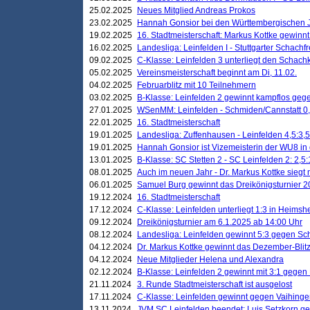
25.02.2025
Neues Mitglied Andreas Prokos
23.02.2025
Hannah Gonsior bei den Württembergischen 
19.02.2025
16. Stadtmeisterschaft: Markus Kottke gewinnt 
16.02.2025
Landesliga: Leinfelden I - Stuttgarter Schachfr
09.02.2025
C-Klasse: Leinfelden 3 unterliegt den Schach
05.02.2025
Vereinsmeisterschaft beginnt am Di, 11.02.
04.02.2025
Februarblitz mit 10 Teilnehmern
03.02.2025
B-Klasse: Leinfelden 2 gewinnt kampflos ge
27.01.2025
WSenMM: Leinfelden - Schmiden/Cannstatt 0,
22.01.2025
16. Stadtmeisterschaft
19.01.2025
Landesliga: Zuffenhausen - Leinfelden 4,5:3,5
19.01.2025
Hannah Gonsior ist Vizemeisterin der WU8 i
13.01.2025
B-Klasse: SC Stetten 2 - SC Leinfelden 2: 2,5:
08.01.2025
Auch im neuen Jahr - Dr. Markus Kottke siegt 
06.01.2025
Samuel Burg gewinnt das Dreikönigsturnier 
19.12.2024
16. Stadtmeisterschaft
17.12.2024
C-Klasse: Leinfelden unterliegt 1:3 in Heimsh
09.12.2024
Dreikönigsturnier am 6.1.2025 ab 14:00 Uhr
08.12.2024
Landesliga: Leinfelden gewinnt 5:3 gegen Sc
04.12.2024
Dr. Markus Kottke gewinnt das Dezember-Blitz
04.12.2024
Neue Mitglieder Helena und Alexandra
02.12.2024
B-Klasse: Leinfelden 2 gewinnt mit 3:1 gegen
21.11.2024
3. Runde Stadtmeisterschaft ist ausgelost
17.11.2024
C-Klasse: Leinfelden gewinnt gegen Vaihinge
13.11.2024
JVM SC Leinfelden beendet: Luis Setzkorn ge