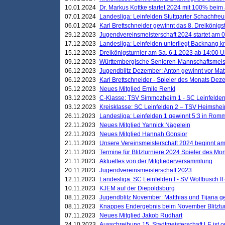
10.01.2024
Dr. Markus Kottke startet 2024 mit 100% beim 
07.01.2024
Landesliga: Leinfelden Stuttgarter Schachfreun
06.01.2024
Karl Brettschneider gewinnt das 8. Dreikönigs
29.12.2023
Jugendvereinsmeisterschaft 2024 startet am 0
17.12.2023
Landesliga: Leinfelden unterliegt Backnang kn
15.12.2023
Dreikönigsturnier am Sa, 6.1.2023 ab 14:00 U
09.12.2023
Württembergische Senioren-Mannschaftsmeiste
06.12.2023
Jugendblitz Dezember: Anton gewinnt vor Matt
06.12.2023
Karl Brettschneider - Spieler des Monats De
05.12.2023
Neues Mitglied Emile Renkl
03.12.2023
C-Klasse: TSV Simmozheim 1 - SC Leinfelden
03.12.2023
Kreisklasse: SC Leinfelden 2 – TSV Heimshei
26.11.2023
Landesliga: Leinfelden 1 gewinnt 5:3 in Ro
22.11.2023
Neues Mitglied Yannick Nägelein
22.11.2023
Neues Mitglied Hannah Gonsior
21.11.2023
Unsere Vereinsmeisterschaft 2024 beginnt am
21.11.2023
Termine für Blitzturniere 2024 Spieler des Mon
21.11.2023
Aktuelles von der Mitgliederversammlung
20.11.2023
Jugendvereinsmeisterschaft 2023
12.11.2023
Landesliga: SC Leinfelden I - SV Wolfbusch II 
10.11.2023
KJEM auf der Diepoldsburg
08.11.2023
Jugendblitz November: Matthias und Tijana 
08.11.2023
Knappes Endergebnis beim November Blitztur
07.11.2023
Neues Mitglied Jakob Rudhart
24.10.2023
Ausschreibung 15. Stadtmeisterschaft LE ist o