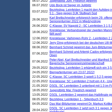
06.07.2022
Jugendblitz Juni: Friedrich gewinnt
06.07.2022
Udo Bock ist Sieger im Juliblitz
Bezirksliga: Leinfelden 1 macht den Aufstieg i
03.07.2022
5:1 - Sieg gegen DJK Stuttgart-Süd
Karl Brettschneider erfolgreich beim 29. off
26.06.2022
Seniorenturnier 2022 in Miedzyzdroje
26.06.2022
C-Klasse: SV Nagold 2 - SC Leinfelden 3 1,5:
Kreisklasse: Verbandsspiel der zweiten Manns
18.06.2022
fällt aus!!
12.06.2022
Kreisklasse: Vaihingen-Rohr 2 - Leinfelden 2 
12.06.2022
Jerry Ding erfolgreich bei der deutschen U8-M
08.06.2022
Bernhard Schmid gewinnt das Juni-Blitzturnie
Bernhard Schmid und Artemij Cadov erfolgreic
07.06.2022
Open
Peter Abel, Karl Brettschneider und Manfred St
07.06.2022
Bayerische Senioreneinzelmeisterschaft
29.05.2022
Bezirksliga: Leinfelden 1 erkämpft sich ein 3,
24.05.2022
Biergartenturnier am 23.07.2022!
22.05.2022
C-Klasse: SC Leinfelden 3 spielt 1,5:2,5 geg
22.05.2022
Kreisklasse: SC Leinfelden 2 holt ein 4:4 - 
21.05.2022
DSOL: SC Leinfelden 2 unterliegt mit 1:3 im F
18.05.2022
Jugendblitz Mai: Friedrich gewinnt
13.05.2022
DSOL: Leinfelden 2 gewinnt das Halbfinale geg
08.05.2022
Bezirkliga: Leinfelden 1 - Sillenbuch 3:3
04.05.2022
Das Mai-Blitzturnier gewinnt Dr. Markus Kottk
DSOL: SC Leinfelden 2 setzt sich 3:1 gegen J
28.04.2022
Halbfinale!