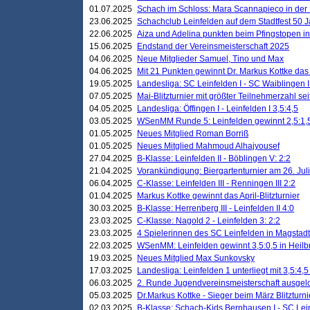
01.07.2025
Schach im Schloss: Mara Scannapieco in der
23.06.2025
Schachclub Leinfelden auf dem Stadtfest 50 
22.06.2025
Aiza und Adelina punkten beim Pfingstopen i
15.06.2025
Endstand der Vereinsmeisterschaft 2025
04.06.2025
Neue Mitglieder Samuel, Tino und Max
04.06.2025
Mit 21 Punkten gewinnt Dr. Markus Kottke das J
19.05.2025
Landesliga: SC Leinfelden I - SC Waiblingen I
07.05.2025
Mai-Blitzturnier mit größter Teilnehmerzahl se
04.05.2025
Landesliga: Öffingen I - Leinfelden I 3,5:4,5
03.05.2025
WSenMM Runde 5: Leinfelden gewinnt 2,5:1,
01.05.2025
Neues Mitglied Roman Borriß
01.05.2025
Neues Mitglied Mahmoud Alhajyousef
27.04.2025
B-Klasse: Leinfelden II - Böblingen V: 2:2
21.04.2025
Vorankündigung: Biergartenturnier am 26. Juli
06.04.2025
C-Klasse: Leinfelden III - Renningen III 2:2
01.04.2025
Markus Kottke gewinnt das April-Blitzturnier
30.03.2025
B-Klasse: Herrenberg III - Leinfelden II 4:0
23.03.2025
C-Klasse: Nagold 2 - Leinfelden 3: 2:2
23.03.2025
4 Spielerinnen des SC Leinfelden in Magstadt
22.03.2025
WSenMM: Leinfelden gewinnt 3,5:0,5 in Heilb
19.03.2025
Neues Mitglied Max Sunkovsky
17.03.2025
Landesliga: Leinfelden 1 unterliegt mit 3,5:4,5
06.03.2025
2. Runde Jugendvereinsmeisterschaft ausgel
05.03.2025
Dr.Markus Kottke - Sieger beim März Blitzturni
02.03.2025
B-Klasse: Schach-Kids Bernhausen I - SC Lein