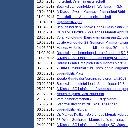
18.04.2018
Fortschritt Vereinsmeisterschaft
15.04.2018
Bezirksliga : Leinfelden I - Wolfbusch II 3:5
15.04.2018
A-Klasse: Zweite Mannschaft unterliegt Böblin
11.04.2018
Fortschritt der Vereinsmeisterschaft
10.04.2018
Jugendblitz April
08.04.2018
Besuch bei den Grenke Chess Classic am 7. A
03.04.2018
Dr. Markus Kottke - Spieler des Monats April 
23.03.2018
Vorankündigung: Biergartenturnier am 21. Jul
19.03.2018
Letzte Runde der 28. Senioren-Mannschaftsme
14.03.2018
Markus Hofer ist neues Mitglied des SC Leinf
11.03.2018
Bezirksliga : Herrenberg I - Leinfelden I 4,5:3,
11.03.2018
A-Klasse: SC Leinfelden 2 unterliegt SC Böbli
07.03.2018
Harald Fendel ist Spieler des Monats März 2
06.03.2018
2. Jubiläumsturnier "Uta Röchling" in Magdebu
06.03.2018
Jugendblitz März
28.02.2018
Zweite Runde der Vereinsmeisterschaft 2018
25.02.2018
Bezirksliga : Leinfelden I - Sindelfingen I 5:3
25.02.2018
A-Klasse: SC Leinfelden 2 unentschieden geg
21.02.2018
Neues Mitglied Nico Bauerfeld
21.02.2018
Vereinsmeisterschaft 2018 ist gestartet
16.02.2018
Stadtmeisterschaft 2017/2018 beendet
06.02.2018
Jugendblitz Februar
06.02.2018
Dr. Markus Kottke - Spieler des Monats Febru
27.01.2018
28. Württ. Senioren - Mannschaftsmeisterscha
24.01.2018
A-Klasse: SC Leinfelden 2 besiegt SC Magstadt