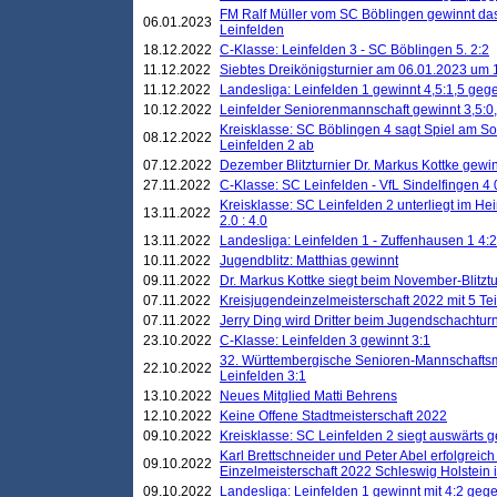
FM Ralf Müller vom SC Böblingen gewinnt das 
06.01.2023
Leinfelden
18.12.2022
C-Klasse: Leinfelden 3 - SC Böblingen 5. 2:2
11.12.2022
Siebtes Dreikönigsturnier am 06.01.2023 um 1
11.12.2022
Landesliga: Leinfelden 1 gewinnt 4,5:1,5 ge
10.12.2022
Leinfelder Seniorenmannschaft gewinnt 3,5:
Kreisklasse: SC Böblingen 4 sagt Spiel am S
08.12.2022
Leinfelden 2 ab
07.12.2022
Dezember Blitzturnier Dr. Markus Kottke gewin
27.11.2022
C-Klasse: SC Leinfelden - VfL Sindelfingen 4 
Kreisklasse: SC Leinfelden 2 unterliegt im H
13.11.2022
2.0 : 4.0
13.11.2022
Landesliga: Leinfelden 1 - Zuffenhausen 1 4:2
10.11.2022
Jugendblitz: Matthias gewinnt
09.11.2022
Dr. Markus Kottke siegt beim November-Blitztu
07.11.2022
Kreisjugendeinzelmeisterschaft 2022 mit 5 T
07.11.2022
Jerry Ding wird Dritter beim Jugendschachturn
23.10.2022
C-Klasse: Leinfelden 3 gewinnt 3:1
32. Württembergische Senioren-Mannschaftsm
22.10.2022
Leinfelden 3:1
13.10.2022
Neues Mitglied Matti Behrens
12.10.2022
Keine Offene Stadtmeisterschaft 2022
09.10.2022
Kreisklasse: SC Leinfelden 2 siegt auswärts g
Karl Brettschneider und Peter Abel erfolgreic
09.10.2022
Einzelmeisterschaft 2022 Schleswig Holstein 
09.10.2022
Landesliga: Leinfelden 1 gewinnt mit 4:2 geg