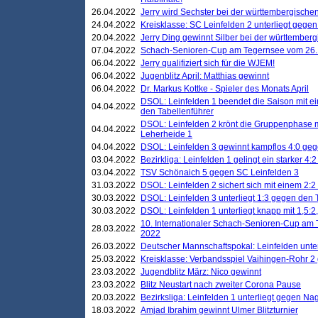
26.04.2022
Jerry wird Sechster bei der württembergische
24.04.2022
Kreisklasse: SC Leinfelden 2 unterliegt gege
20.04.2022
Jerry Ding gewinnt Silber bei der württemberg
07.04.2022
Schach-Senioren-Cup am Tegernsee vom 26. M
06.04.2022
Jerry qualifiziert sich für die WJEM!
06.04.2022
Jugenblitz April: Matthias gewinnt
06.04.2022
Dr. Markus Kottke - Spieler des Monats April
DSOL: Leinfelden 1 beendet die Saison mit e
04.04.2022
den Tabellenführer
DSOL: Leinfelden 2 krönt die Gruppenphase m
04.04.2022
Leherheide 1
04.04.2022
DSOL: Leinfelden 3 gewinnt kampflos 4:0 geg
03.04.2022
Bezirkliga: Leinfelden 1 gelingt ein starker 4
03.04.2022
TSV Schönaich 5 gegen SC Leinfelden 3
31.03.2022
DSOL: Leinfelden 2 sichert sich mit einem 2:2 d
30.03.2022
DSOL: Leinfelden 3 unterliegt 1:3 gegen den 
30.03.2022
DSOL: Leinfelden 1 unterliegt knapp mit 1,5
10. Internationaler Schach-Senioren-Cup am T
28.03.2022
2022
26.03.2022
Deutscher Mannschaftspokal: Leinfelden unte
25.03.2022
Kreisklasse: Verbandsspiel Vaihingen-Rohr 2 
23.03.2022
Jugendblitz März: Nico gewinnt
23.03.2022
Blitz Neustart nach zweiter Corona Pause
20.03.2022
Bezirksliga: Leinfelden 1 unterliegt gegen Nag
18.03.2022
Amjad Ibrahim gewinnt Ulmer Blitzturnier