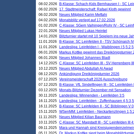
08.02.2026
B-Klasse: Schach-Kids Bernhausen I - SC Leinf
06.02.2026
17. Stadtmeisterschaft: Rafael Kloth gewinnt
06.02.2026
Neues Mitglied Karim Meftahi
04.02.2026
Monatsblitz verlegt auf 17.02.2026
01.02.2026
C-Klasse: SGem Vaihingen/Rohr IV - SC Leinfel
22.01.2026
Neues Mitglied Lukas Heintel
14.01.2026
Blitzturnier startet mit 10 Spielern ins neue J
11.01.2026
B-Klasse: SC Leinfelden II - TSV Schönaich IV
11.01.2026
Landesliga: Leinfelden I - Waiblingen I 5,5:2,5
06.01.2026
Markus Kottke gewinnt das Dreikönigsturnier
06.01.2026
Neues Mitglied Johannes Bladt
14.12.2025
C-Klasse: SC Leinfelden III - SV Herrenberg III
10.12.2025
Neues Mitglied Abdullah Al Awad
08.12.2025
Ankündigung Dreikönigsturnier 2026
07.12.2025
Vereinsmeisterschaft 2026 Ausschreibung
07.12.2025
B-Klasse: VfL Sindelfingen III - SC Leinfelden I
03.12.2025
Monats-Blitzturnier Dezember mit Sensation
30.11.2025
Landesliga: Winnenden - Leinfelden 3:5
16.11.2025
Landesliga: Leinfelden - Zuffenhausen 4,5:3,5
16.11.2025
B-Klasse: SC Leinfelden II - SC Böblingen V 0
15.11.2025
WSenMM: Leinfelden - Neckartenzlingen 1,5:
11.11.2025
Neues Mitglied Kilian Baumann
10.11.2025
C-Klasse: SC Magstadt III - SC Leinfelden III 4
09.11.2025
Mara und Hannah sind Kreisjugendeinzelmei
05.11.2025
Dr. Markus Kottke siegt beim Monatsblitzturn