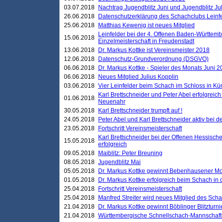
03.07.2018
Nachtrag Jugendblitz Juni und Jugendblitz Jul
26.06.2018
Datenschutzerklärung des Schachclubs Lein
25.06.2018
Matthias Kewenig ist neues Mitglied
Leinfelder bei der 4. Offenen Baden-Württem
15.06.2018
Einzelmeisterschaft in Freudenstadt
13.06.2018
Dr. Markus Kottke ist Vereinsmeister 2018
12.06.2018
Datenschutz-Grundverordnung (DSGVO)
06.06.2018
Dr. Markus Kottke - Spieler des Monats Juni 
06.06.2018
Neues Mitglied Julius Kopplin
03.06.2018
Vier Leinfelder beim Schach im Schloss in K
Karl Brettschneider und Peter Abel erfolgreic
01.06.2018
Neuenahr
30.05.2018
Karl Brettschneider trumpft auf !
24.05.2018
Peter Abel und Karl Brettschneider aktiv bei
23.05.2018
Fortschritt Vereinsmeisterschaft
Karl Brettschneider bei der Offenen Hessisch
15.05.2018
erfolgreich
09.05.2018
Maiblitz: Peter Breuning
08.05.2018
Jugendblitz Mai
05.05.2018
Dr. Markus Kottke gewinnt Bebenhausener Mo
01.05.2018
Dr. Markus Kottke erfolgreich beim Schach in
25.04.2018
Fortschritt Vereinsmeisterschaft
25.04.2018
Manfred Streiter wird neues Mitglied des Sch
21.04.2018
Dr. Markus Kottke gewinnt Böblinger Blitzturni
21.04.2018
Württembergische Schnellschach-Mannschafts