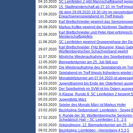
04.10.2020
SC Leinfelden 2 gibt Mannschaftskampf gege
30.09.2020
15. Stadtmeisterschaft ab 27.10. im Treff Impu
Ab dem 29.09.2020 19:30 Uhr im vierzehntäg
17.09.2020
Erwachsenenspielabend im Treff Impuls
10.09.2020
Karl Brettschneider gewinnt das Seniorenopen
26.08.2020
Markus Kottke gewinnt die Nürtinger Stadtmei
Karl Brettschneider und Peter Abel erfolgreic
22.08.2020
Meisterschaftsgipfels
11.08.2020
SC Leinfelden gewinnt Gruppenphase der De
Karl Brettschneider, Fritz Breuning, Klaus Gab
29.07.2020
Württembergischen Schachverband geehrt
11.07.2020
Mögliche Wiederaufnahme des Spielbetriebs
12.05.2020
Biergartenturnier am 25. Juli fällt aus
03.05.2020
Die Wiederaufnahme des Spielabends im Treff
16.04.2020
Spielabend im Treff Impuls frühestens wieder
30.03.2020
Monatsblitzturnier am 07.04.2020 ist abgesag
14.03.2020
Jugendtraining bis Ende der Osterferien ausg
13.03.2020
Der Spielbetrieb im SVW ist bis Ostern ausges
08.03.2020
A-Klasse, Runde 8: SC Leinfelden 2 besiegt 
05.03.2020
Jugendbiltz März
04.03.2020
Spieler des Monats März ist Markus Hofer
23.02.2020
Bezirksliga-Spitzenduell: Leinfelden - Spvgg 
4. Runde der 30. Württembergische Senioren
17.02.2020
Schwäbisch Hall – SC Leinfelden 1,5 : 2,5
10.02.2020
Ankündigung: 12. Biergartenturnier am 25. Juli
09.02.2020
Bezirksliga: Leinfelden - Herrenberg 4,5:3,5