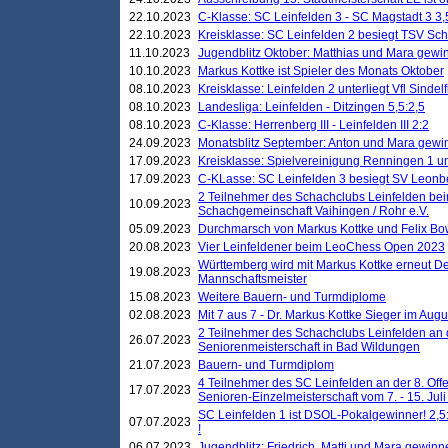
22.10.2023
C-Klasse: SC Leinfelden 3 - SC Magstadt 3 3,
22.10.2023
Kreisklasse: SC Leinfelden 2 besiegt TSV Schö
11.10.2023
Jugendblitz Oktober: Matthias und Mara gewi
10.10.2023
Markus Kottke ist Spieler des Monats Oktober
08.10.2023
Kreisklasse: Leinfelden 2 unterliegt Vfl Sindel
08.10.2023
Landesliga: Leinfelden - Ditzingen 5,5:2,5
08.10.2023
C-Klasse: Herrenberg III - Leinfelden III 2:2
24.09.2023
Monatsblitz September: Anton und Mara gew
17.09.2023
Kreisklasse: Spielvereinigung Renningen 1 unt
17.09.2023
C-KLasse: SC Leinfelden 3 besiegt SV Leonbe
2 Teilnehmer des Schachclubs Leinfelden bei
10.09.2023
Schachgemeinschaft Vaihingen / Rohr e.V.
05.09.2023
Durchmarsch von Markus Kottke und Felix Bow
20.08.2023
Vier Leinfeldener beim LeoChess Open 2023
Württemberg wird mit Markus Kottke erneut D
19.08.2023
Mannschaftsmeister
15.08.2023
Weitere Bauern- und Turmdiplome
02.08.2023
Mit 7 aus 7 - Dr. Markus Kottke Sieger im Augus
2 Teilnehmer des Schachclubs Leinfelden an 
26.07.2023
Seniorenmeisterschaft in Bad Wildungen
21.07.2023
Bauern- und Turmdiplom
4 Teilnehmer des SC Leinfelden an der 8. O
17.07.2023
Senioren-Einzelmeisterschaft vom 7. - 15. Jul
SC Leinfelden 1 ist DSOL-Pokalgewinner! 2,5:1
07.07.2023
!
06.07.2023
Jugendblitz: Friedrich, Matti und Mara gewinn