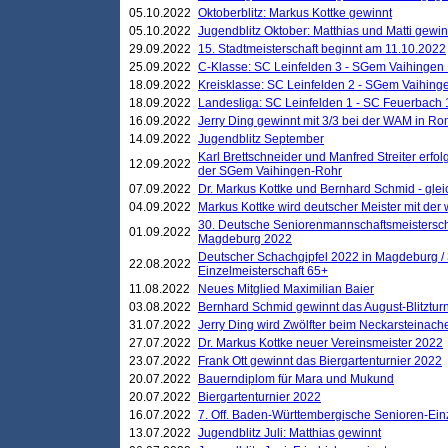
05.10.2022
Oktoberblitz: Markus Kottke gewinnt
05.10.2022
Jugendblitz Oktober: Matthias und Matti gewi
29.09.2022
15. Stadtmeisterschaft beginnt am 11.10.2022
25.09.2022
C-Klasse: SC Leinfelden 3 - SGem Vaihingen 
18.09.2022
Kreisklasse: SC Leinfelden 2 - SGem Vaihinge
18.09.2022
Landesliga: SC Leinfelden 1 - SC Feuerbach 
16.09.2022
Jerry Ding gewinnt mit 3/3 bei der WAM in 
14.09.2022
Jugendblitz September
Karl Brettschneider und Manfred Streiter erfo
12.09.2022
der SGem Vaihingen-Rohr
07.09.2022
Dr. Markus Kottke und Bernhard Schmid - glei
04.09.2022
Markus Kottke wird deutscher Meister mit de
30. Deutsche Seniorenmannschaftsmeistersch
01.09.2022
Magdeburg 2022
Deutscher Schachgipfel 2022 in Magdeburg /
22.08.2022
Einzelmeisterschaft 65+
11.08.2022
Neues Mitglied Maximilian Baier
03.08.2022
Bernhard Schmid gewinnt das August-Blitzturn
31.07.2022
Jerry Ding wird Zwölfter beim Neckarsteinac
27.07.2022
Dr. Markus Kottke neuer Vereinsmeister 2022
23.07.2022
Frank Ott gewinnt das Biergartenturnier 2022
20.07.2022
Bauerndiplom für Mara und Mukund
20.07.2022
Biergartenturnier 2022
16.07.2022
7. Off. Baden-Württembergische Senioren-Ein
13.07.2022
Jugendblitz Juli: Matthias gewinnt