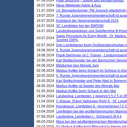
07.08.2024
Peter Breuning - Spieler des Monats August.
26.07.2024
Neue Mitglieder Adele & Aiza
21.07.2024
14. Biergartenturnier: FM Junesch wiederholt
19.07.2024
7. Runde Jugendvereinsmeisterschaft ist ausg
16.07.2024
Endstand der Vereinsmeisterschaft 2024
16.07.2024
SC Leinfelden bei der BWSSM
16.07.2024
Landesligaspielplan und Spieltermine B-Kla
Same Procedure As Every Month - Dr. Markus 
03.07.2024
Scoring 100%
02.07.2024
Drei Leinfeldener beim Großmeistersimultan 
28.06.2024
6. Runde Jugendvereinsmeisterschaft ist ausg
18.06.2024
Frank Gehringer ist C-Trainer - Leistungssport
10.06.2024
Karl Brettschneider bei der Bayrischen Senio
04.06.2024
Blitzturnier des Monats Juni
02.06.2024
Markus Kottke beim Schach im Schloss in Kü
20.05.2024
5. Runde Jugendvereinsmeisterschaft ist ausg
15.05.2024
Karl Brettschneider und Peter Abel in Bregenz
08.05.2024
Markus Kottke ist Spieler des Monats Mai
01.05.2024
Markus Kottke beim Schach in den Mai
28.04.2024
Landesliga: Leinfelden 1 gewinnt 5,5:2,5 in Ö
21.04.2024
C-Klasse: SGem Vaihingen-Rohr 6 - SC Leinfe
21.04.2024
Kreisklasse: Leinfelden II - Holzgerlingen I 2,5
13.04.2024
Leinfelden bei der württembergischen Mannsc
07.04.2024
Landesliga: Leinfelden I - Schönaich III 4:4
06.04.2024
Mara bei den württembergischen Meisterscha
03.04.2024
Dr. Markus Kottke April-Blitzschach-Sieger mit