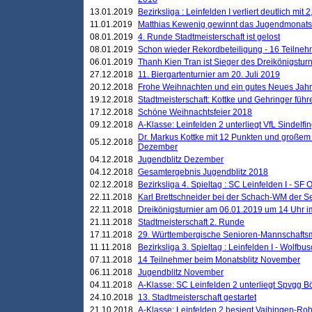
13.01.2019
Bezirksliga : Leinfelden I verliert deutlich mit 
11.01.2019
Matthias Kewenig gewinnt das Jugendmonatsbl
08.01.2019
4. Runde Stadtmeisterschaft ist gelost
08.01.2019
Schon wieder Rekordbeteiligung - 16 Teilneh
06.01.2019
Thanh Kien Tran ist Sieger des Dreikönigstur
27.12.2018
11. Biergartenturnier am 20. Juli 2019
20.12.2018
Frohe Weihnachten und ein gutes Neues Jah
19.12.2018
Stadtmeisterschaft: Kottke und Gehringer führ
17.12.2018
Schöne Weihnachtsfeier 2018
09.12.2018
A-Klasse: Leinfelden 2 unterliegt VfL Sindelfin
Dr. Markus Kottke mit 12 Punkten und großem
05.12.2018
Dezember
04.12.2018
Jugendblitz Dezember
04.12.2018
Gesamtergebnis Jugendblitz 2018
02.12.2018
Bezirksliga 4. Spieltag : SC Leinfelden I - SF O
22.11.2018
Karl Brettschneider bei der Schach-WM der S
22.11.2018
Dreikönigsturnier am 06.01.2019 um 14 Uhr im 
21.11.2018
Stadtmeisterschaft 2. Runde
17.11.2018
29. Württembergische Senioren-Mannschaftsm
11.11.2018
Bezirksliga 3. Spieltag : Leinfelden I - Wolfbusch
07.11.2018
14 Teilnehmer beim Monatsblitz November
06.11.2018
Jugendblitz November
04.11.2018
A-Klasse: SC Leinfelden 2 unterliegt Spvgg Bö
24.10.2018
13. Stadtmeisterschaft gestartet
21.10.2018
A-Klasse: Leinfelden 2 besiegt Vaihingen-Rohr 