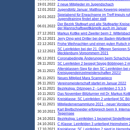
19.01.2022
2 neue Mitglieder im Jugendschach
12.01.2022
Jugendblitz Januar: Matthias Kewenig gewinn
Spielabend für Erwachsene im Treff Impuls ru
10.01.2022
Jugendtraining findet aber statt
Der Bezirk Stuttgart und alle Stuttgarter Krei
06.01.2022
der Mannschaftswettkämpfe auch im Januar
27.12.2021
Markus Kottke wird Zweiter beim 2. Wittelsb
25.12.2021
Jerry Ding wird Dritter bei der Baden-Württem
22.12.2021
Frohe Weihnachten und einen guten Rutsch i
SC Leinfelden bei der 21. Offenen Senioren S
12.12.2021
Mecklenburg-Vorpommern 2021
06.12.2021
Coronabedingte Änderungen beim Schachclub 
28.11.2021
SC Leinfelden 2 besiegt Spvgg Böblingen 2 mi
Altersklassen-Sieg für den SC Leinfelden bei
26.11.2021
Kreisjugendeinzelmeisterschaften 2021!
26.11.2021
Neues Mitglied Mara Scannapieco
26.11.2021
Vereinsmeisterschaft startet im Januar 2022
14.11.2021
Bezirksliga: Ditzingen 2 - Leinfelden 2,5:3,5
10.11.2021
Das November-Blitzturnier mit Dr. Markus Kott
07.11.2021
Kreisklasse: SC Leinfelden 2 unterliegt SC B
04.11.2021
Mitgliederversammlung 2021 - neuer Vorstan
Karl Brettschneider erfolgreich beim 9. Inte
30.10.2021
Tegernsee
24.10.2021
Bezirksliga: Leinfelden 1 bezwingt Sindelfinge
24.10.2021
C-Klasse: Leinfelden 3 unterliegt Heimsheim 2
17.10.2021
Kreisklasse: SC Leinfelden 2 siegt in Herrenbe