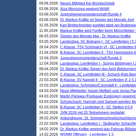
09.06.2026
Neues Mitglied Kei Brockschmidt
03.06.2026
Aiza Morozova gewinnt WAM!
03.06.2026
Jugendvereinsmeisterschaft Runde 4
03.06.2026
Dr. Markus Kottke ist Spieler des Monats Juni
31.05.2026
Karl Brettschneider punktet stark am Bodense
11.05.2026
Markus Kottke wird Fünfter beim Mönchfelder
06.05.2026
Spieler des Monats Mai - Dr. Markus Kottke
03.05.2026
Landesliga: SC Botnang I - SC Leinfelden I 5:
26.04.2026
C-Klasse: TSV Schönaich VI - SC Leinfelden II
21.04.2026
B-Klasse: SC Leinfelden II - TSV Heimsheim II
15.04.2026
Jugendvereinsmeisterschaft Runde 3
12.04.2026
Landesliga: Leinfelden I - SpVgg Böblingen I 
08.04.2026
Dr. Markus Kottke Sieger des April-Blitzturnier
29.03.2026
C-Klasse: SC Leinfelden III - Schach-Kids Ber
22.03.2026
B-Klasse: SV Nagold II - SC Leinfelden II: 2,5:
15.03.2026
Landesliga: Schmiden/Cannstatt II - Leinfelden
04.03.2026
Neue Mitglieder Yassin Meftahi und Jonas Pa
04.03.2026
Martin Pielawa (Freibauer Esslingen) gewinnt 
03.03.2026
Schulschach: Hannah und Samuel werden Ma
02.03.2026
B-Klasse: SC Leinfelden II - SC Stetten II 0:4
26.02.2026
JVM 2026 mit 20 Teilnehmern gestartet
26.02.2026
Ankündigung: 16. Sommerschnellschachturnie
22.02.2026
Landesliga: Leinfelden I - Stuttgarter Schachfr
18.02.2026
Dr. Markus Kottke gewinnt das Februar-Blitztu
14.02.2026
WSMM Öffingen - Leinfelden 1:3