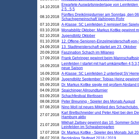
Erwartete Auswärtsniederlage von Leinfelden 
14.10.2018
2,5 : 5,5
Fünftes Dreikönigsturnier am Sonntag, den 0
08.10.2018
Schachgemeinschaft Vaihingen-Rohr
07.10.2018
A-Klasse: SC Leinfelden 2 remisiert bei Spie
03.10.2018
Monatsblitz Oktober: Markus Kottke gewinnt mi
02.10.2018
Jugendblitz Oktober
01.10.2018
12. Offene-Senioren-Einzelmeisterschaft-von
24.09.2018
13. Stadtmeisterschaft startet am 23. Oktober
20.09.2018
Faszination Schach im Milaneo
17.09.2018
Frank Gehringer gewinnt beim Mannschaftssi
Leinfelden I startet mit hart umkämpften 4,5:
16.09.2018
neue Saison
16.09.2018
A-Klasse: SC Leinfelden 2 unterliegt SV Herre
12.09.2018
Jugendblitz September: Tobias Heinz gewinnt
05.09.2018
Dr. Markus Kottke siegte mit großem Abstand 
04.09.2018
Spaichinger Allroundturnier
03.09.2018
Schachfestival Illertissen
08.08.2018
Peter Breuning - Spieler des Monats August
07.08.2018
Nino Moll ist neues Mitglied des Schachclubs
Karl Brettschneider und Peter Abel bei den D
27.07.2018
Hamburg aktiv
Mikhail Zaitsev gewinnt das 10. Sommer-Schn
21.07.2018
Leinfelden im Schwabengarten
17.07.2018
Dr. Markus Kottke - Spieler des Monats Juli 2
06.07.2018
Bezirksliga Stuttgart 2018 / 2019