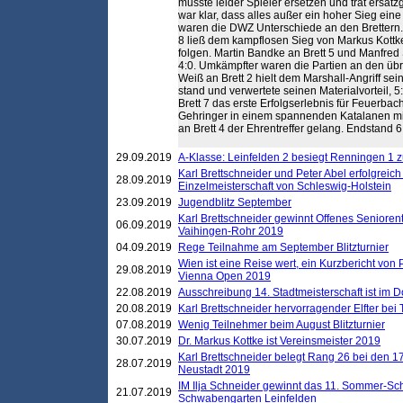
musste leider Spieler ersetzen und trat ersat
war klar, dass alles außer ein hoher Sieg ein
waren die DWZ Unterschiede an den Brettern
8 ließ dem kampflosen Sieg von Markus Kottk
folgen. Martin Bandke an Brett 5 und Manfred S
4:0. Umkämpfter waren die Partien an den übri
Weiß an Brett 2 hielt dem Marshall-Angriff s
stand und verwertete seinen Materialvorteil,
Brett 7 das erste Erfolgserlebnis für Feuerbac
Gehringer in einem spannenden Katalanen mi
an Brett 4 der Ehrentreffer gelang. Endstand 6,
29.09.2019
A-Klasse: Leinfelden 2 besiegt Renningen 1 z
Karl Brettschneider und Peter Abel erfolgreich
28.09.2019
Einzelmeisterschaft von Schleswig-Holstein
23.09.2019
Jugendblitz September
Karl Brettschneider gewinnt Offenes Seniore
06.09.2019
Vaihingen-Rohr 2019
04.09.2019
Rege Teilnahme am September Blitzturnier
Wien ist eine Reise wert, ein Kurzbericht von
29.08.2019
Vienna Open 2019
22.08.2019
Ausschreibung 14. Stadtmeisterschaft ist im
20.08.2019
Karl Brettschneider hervorragender Elfter bei
07.08.2019
Wenig Teilnehmer beim August Blitzturnier
30.07.2019
Dr. Markus Kottke ist Vereinsmeister 2019
Karl Brettschneider belegt Rang 26 bei den 1
28.07.2019
Neustadt 2019
IM Ilja Schneider gewinnt das 11. Sommer-Sch
21.07.2019
Schwabengarten Leinfelden