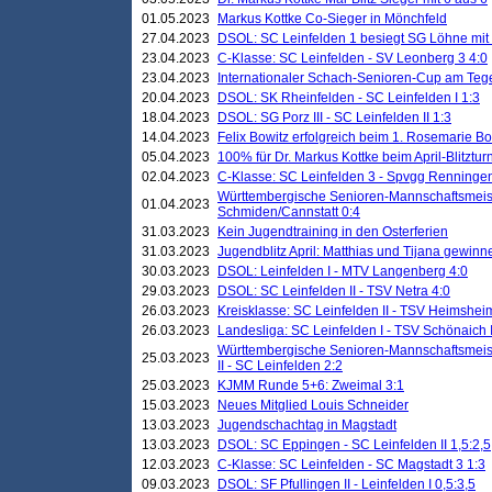
01.05.2023
Markus Kottke Co-Sieger in Mönchfeld
27.04.2023
DSOL: SC Leinfelden 1 besiegt SG Löhne mit 
23.04.2023
C-Klasse: SC Leinfelden - SV Leonberg 3 4:0
23.04.2023
Internationaler Schach-Senioren-Cup am Te
20.04.2023
DSOL: SK Rheinfelden - SC Leinfelden I 1:3
18.04.2023
DSOL: SG Porz III - SC Leinfelden II 1:3
14.04.2023
Felix Bowitz erfolgreich beim 1. Rosemarie B
05.04.2023
100% für Dr. Markus Kottke beim April-Blitztur
02.04.2023
C-Klasse: SC Leinfelden 3 - Spvgg Renningen
Württembergische Senioren-Mannschaftsmeist
01.04.2023
Schmiden/Cannstatt 0:4
31.03.2023
Kein Jugendtraining in den Osterferien
31.03.2023
Jugendblitz April: Matthias und Tijana gewinn
30.03.2023
DSOL: Leinfelden I - MTV Langenberg 4:0
29.03.2023
DSOL: SC Leinfelden II - TSV Netra 4:0
26.03.2023
Kreisklasse: SC Leinfelden II - TSV Heimsheim
26.03.2023
Landesliga: SC Leinfelden I - TSV Schönaich II
Württembergische Senioren-Mannschaftsmeiste
25.03.2023
II - SC Leinfelden 2:2
25.03.2023
KJMM Runde 5+6: Zweimal 3:1
15.03.2023
Neues Mitglied Louis Schneider
13.03.2023
Jugendschachtag in Magstadt
13.03.2023
DSOL: SC Eppingen - SC Leinfelden II 1,5:2,5
12.03.2023
C-Klasse: SC Leinfelden - SC Magstadt 3 1:3
09.03.2023
DSOL: SF Pfullingen II - Leinfelden I 0,5:3,5