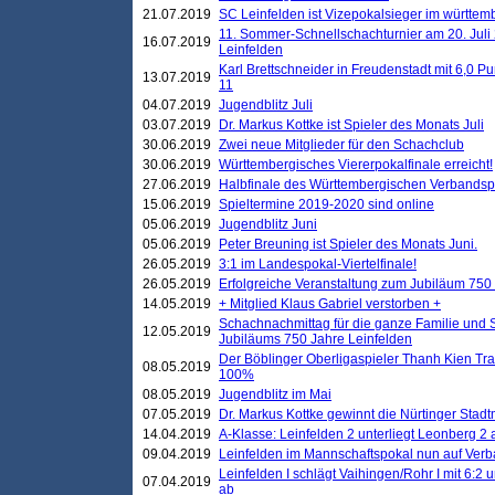
21.07.2019
SC Leinfelden ist Vizepokalsieger im württem
11. Sommer-Schnellschachturnier am 20. Jul
16.07.2019
Leinfelden
Karl Brettschneider in Freudenstadt mit 6,0 
13.07.2019
11
04.07.2019
Jugendblitz Juli
03.07.2019
Dr. Markus Kottke ist Spieler des Monats Juli
30.06.2019
Zwei neue Mitglieder für den Schachclub
30.06.2019
Württembergisches Viererpokalfinale erreicht!
27.06.2019
Halbfinale des Württembergischen Verbands
15.06.2019
Spieltermine 2019-2020 sind online
05.06.2019
Jugendblitz Juni
05.06.2019
Peter Breuning ist Spieler des Monats Juni.
26.05.2019
3:1 im Landespokal-Viertelfinale!
26.05.2019
Erfolgreiche Veranstaltung zum Jubiläum 750
14.05.2019
+ Mitglied Klaus Gabriel verstorben +
Schachnachmittag für die ganze Familie und 
12.05.2019
Jubiläums 750 Jahre Leinfelden
Der Böblinger Oberligaspieler Thanh Kien Tran
08.05.2019
100%
08.05.2019
Jugendblitz im Mai
07.05.2019
Dr. Markus Kottke gewinnt die Nürtinger Stadt
14.04.2019
A-Klasse: Leinfelden 2 unterliegt Leonberg 2 a
09.04.2019
Leinfelden im Mannschaftspokal nun auf Ver
Leinfelden I schlägt Vaihingen/Rohr I mit 6:2 
07.04.2019
ab