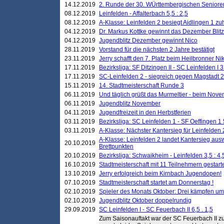
14.12.2019
2. Runde der 30. WÜrttembergischen Seniore
08.12.2019
Leinfelden - Affalterbach 5,5 : 2,5
08.12.2019
A-Klasse: Leinfelden 2 besiegt Aidlingen 1 zu
04.12.2019
Dr. Markus Kottke gewinnt das Dezember Blitzt
04.12.2019
Jugendblitz Dezember gewinnt Nico
28.11.2019
Vorstand für die nächsten 2 Jahre bestätigt
23.11.2019
Jerry schafft den 7. Platz beim Heilbronner 
17.11.2019
Bezirksliga: SF Ditzingen II - SC Leinfelden I 3
17.11.2019
SC-Leinfelden 2 - siegreich gegen Magstadt 2
15.11.2019
14. Stadtmeisterschaft Runde 3
06.11.2019
Und täglich grüßt das Murmeltier - beim Novemb
06.11.2019
Jugendblitz November
04.11.2019
Jugendfreizeit in den Herbstferien
03.11.2019
Bezirksliga: SC Leinfelden 1 - SF Oeffingen 1 
03.11.2019
A-Klasse: Nächster Kantersieg für Leinfelden 2
A-Klasse: Leinfelden 2 landet Kantersieg aus
20.10.2019
Brettpunkten
20.10.2019
Bezirksliga: Schwaikheim - Leinfelden 3,5 : 4,
16.10.2019
Stadtmeisterschaft mit 11 Teilnehmern gestart
13.10.2019
Jerry erfolgreich beim Kirnbach Jugendopen!
07.10.2019
Stadtmeisterschaft startet am Donnerstag !
02.10.2019
Spieler des Monats Oktober: Drei kämpfen um
02.10.2019
Jugendblitz Oktober doppelrundig
29.09.2019
SC Leinfelden I - SC Feuerbach II 6,5 . 1,5
Zum Saisonauftakt war der SC Feuerbach II zu