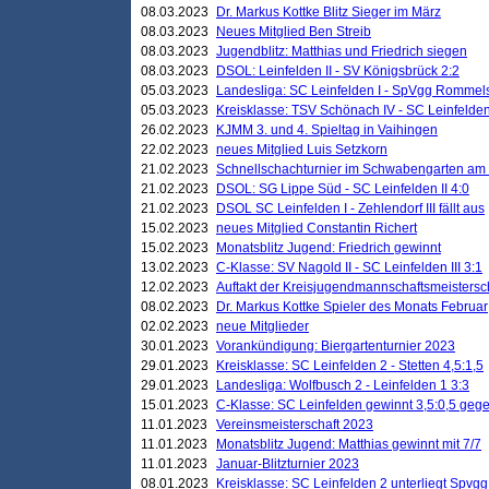
08.03.2023
Dr. Markus Kottke Blitz Sieger im März
08.03.2023
Neues Mitglied Ben Streib
08.03.2023
Jugendblitz: Matthias und Friedrich siegen
08.03.2023
DSOL: Leinfelden II - SV Königsbrück 2:2
05.03.2023
Landesliga: SC Leinfelden I - SpVgg Rommels
05.03.2023
Kreisklasse: TSV Schönach IV - SC Leinfelden 
26.02.2023
KJMM 3. und 4. Spieltag in Vaihingen
22.02.2023
neues Mitglied Luis Setzkorn
21.02.2023
Schnellschachturnier im Schwabengarten am
21.02.2023
DSOL: SG Lippe Süd - SC Leinfelden II 4:0
21.02.2023
DSOL SC Leinfelden I - Zehlendorf III fällt aus
15.02.2023
neues Mitglied Constantin Richert
15.02.2023
Monatsblitz Jugend: Friedrich gewinnt
13.02.2023
C-Klasse: SV Nagold II - SC Leinfelden III 3:1
12.02.2023
Auftakt der Kreisjugendmannschaftsmeistersc
08.02.2023
Dr. Markus Kottke Spieler des Monats Februar
02.02.2023
neue Mitglieder
30.01.2023
Vorankündigung: Biergartenturnier 2023
29.01.2023
Kreisklasse: SC Leinfelden 2 - Stetten 4,5:1,5
29.01.2023
Landesliga: Wolfbusch 2 - Leinfelden 1 3:3
15.01.2023
C-Klasse: SC Leinfelden gewinnt 3,5:0,5 geg
11.01.2023
Vereinsmeisterschaft 2023
11.01.2023
Monatsblitz Jugend: Matthias gewinnt mit 7/7
11.01.2023
Januar-Blitzturnier 2023
08.01.2023
Kreisklasse: SC Leinfelden 2 unterliegt Spvg