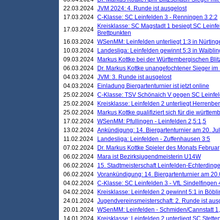
22.03.2024
JVM 2024: 4. Runde ist ausgelost
17.03.2024
C-Klasse: SC Leinfelden 3 - Renningen 3 2:2
Kreisklasse: SC Magstadt 1 besiegt SC Leinfe
17.03.2024
Brettpunkten
16.03.2024
WSenMM: Leinfelden unterliegt 1:3 in Nürting
10.03.2024
Landesliga: Leinfelden gewinnt 5:3 in Waibli
09.03.2024
Markus Kottke bei der Württembergischen Blit
06.03.2024
Dr. Markus Kottke unangefochtener Sieger im M
04.03.2024
JVM: 3. Runde ist ausgelost
04.03.2024
Einladung Biergartenturnier ist jetzt online
25.02.2024
C-Klasse: TSV Schönaich V gegen SC Leinfelde
25.02.2024
Kreisklasse: Leinfelden 2 unterliegt Herrenber
25.02.2024
Markus Kottke qualifiziert sich für die württem
17.02.2024
WSenMM: Pfullingen - Leinfelden 2,5:1,5
13.02.2024
Ankündigung: 14. Biergartenturnier am 20. Ju
11.02.2024
Landesliga: Leinfelden - Zuffenhausen 3:5
07.02.2024
Dr. Markus Kottke Spieler des Monats Februar
06.02.2024
Mara ist Bezirksjugendmeisterin U14W
06.02.2024
15. Stadtmeisterschaft Leinfelden-Echterding
06.02.2024
Vorankündigung: 14. Biergartenturnier am 20
04.02.2024
C-Klasse: SC Leinfelden 3 - VfL Sindelfingen 
04.02.2024
Kreisklasse: Leinfelden 2 gewinnt 5:1 in Böbl
24.01.2024
Jugendvereinsmeisterschaft: 2. Runde ist aus
20.01.2024
WSenMM: Leinfelden - Schmiden/Cannstatt 1,
14.01.2024
Kreisklasse: Leinfelden 2 unterliegt SC Stette