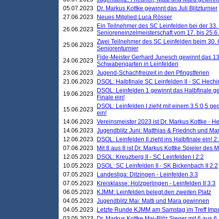
05.07.2023
Dr. Markus Kottke gewinnt das Juli Blitzturnier
27.06.2023
Neues Mitglied Luca Rösser
Ein Teilnehmer des SC Leinfelden bei der 33.
26.06.2023
Senioreneinzelmeisterschaft vom 17. bis 25.
Zwei Teilnehmer des SC Leinfelden beim 30.
25.06.2023
Seniorenturnier
Fide-Meister Gerhard Junesch gewinnt das 1
24.06.2023
Schwabengarten in Leinfelden
23.06.2023
Jugend-Schachfreizeit in den Pfingstferien
21.06.2023
DSOL: Halbfinale SC Leinfelden II - SC Hechi
DSOL: Leinfelden 1 gewinnt das Halbfinale geg
19.06.2023
Finale ein!
DSOL: Leinfelden I zieht mit einem 3.5:0,5 g
15.06.2023
ein!
14.06.2023
Vereinsmeister 2023 ist Dr. Markus Kottke - 
14.06.2023
Jugendblitz Juni: Matthias & Friedrich und M
12.06.2023
DSOL: Leinfelden II zieht ins Halbfinale ein! 2
07.06.2023
Mit 8 aus 8 ist Dr. Markus Kottke Spieler des 
12.05.2023
DSOL: Kreuzberg II - SC Leinfelden I 2:2
10.05.2023
DSOL: SC Leinfelden II - SK Bickenbach II 2:2
07.05.2023
Landesliga: Ditzingen - Leinfelden 3:3
07.05.2023
Kreisklasse: Holzgerlingen - Leinfelden II 3:3
06.05.2023
KJMM: Leinfelden belegt den zweiten Platz
04.05.2023
Jugendblitz Mai: Matti und Mara gewinnen
04.05.2023
Letzte Runde KJMM am Samstag im Treff Imp
03.05.2023
Dr. Markus Kottke Mai-Blitz Sieger mit 6 aus 6