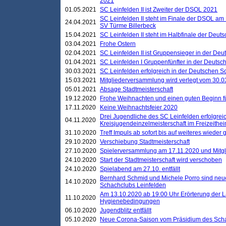
2021
01.05.2021
SC Leinfelden II ist Zweiter der DSOL 2021
SC Leinfelden II steht im Finale der DSOL am 
24.04.2021
SV Türme Billerbeck
15.04.2021
SC Leinfelden II steht im Halbfinale der Deu
03.04.2021
Frohe Ostern
02.04.2021
SC Leinfelden II ist Gruppensieger in der De
01.04.2021
SC Leinfelden I Gruppenfünfter in der Deuts
30.03.2021
SC Leinfelden erfolgreich in der Deutschen 
15.03.2021
Mitgliederversammlung wird verlegt vom 30.0
05.01.2021
Absage Stadtmeisterschaft
19.12.2020
Frohe Weihnachten und einen guten Beginn f
17.11.2020
Keine Weihnachtsfeier 2020
Drei Jugendliche des SC Leinfelden erfolgreic
04.11.2020
Kreisjugendeinzelmeisterschaft im Freizeithe
31.10.2020
Treff Impuls ab sofort bis auf weiteres wieder
29.10.2020
Verschiebung Stadtmeisterschaft
27.10.2020
Spielerversammlung am 17.11.2020 und Mitg
24.10.2020
Start der Stadtmeisterschaft wird verschoben
24.10.2020
Spielabend am 27.10. entfällt
Bernhard Schmid und Michele Porro sind neu
14.10.2020
Schachclubs Leinfelden
Am 13.10.2020 ab 19:00 Uhr Erörterung der L
11.10.2020
Hygienebedingungen
06.10.2020
Jugendblitz entfällt
05.10.2020
Neue Corona-Saison vom Präsidium des Sch