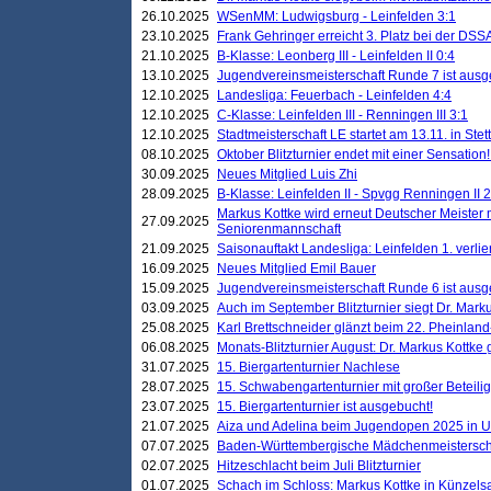
26.10.2025
WSenMM: Ludwigsburg - Leinfelden 3:1
23.10.2025
Frank Gehringer erreicht 3. Platz bei der DS
21.10.2025
B-Klasse: Leonberg III - Leinfelden II 0:4
13.10.2025
Jugendvereinsmeisterschaft Runde 7 ist ausg
12.10.2025
Landesliga: Feuerbach - Leinfelden 4:4
12.10.2025
C-Klasse: Leinfelden III - Renningen III 3:1
12.10.2025
Stadtmeisterschaft LE startet am 13.11. in Stet
08.10.2025
Oktober Blitzturnier endet mit einer Sensation!
30.09.2025
Neues Mitglied Luis Zhi
28.09.2025
B-Klasse: Leinfelden II - Spvgg Renningen II 2
Markus Kottke wird erneut Deutscher Meister 
27.09.2025
Seniorenmannschaft
21.09.2025
Saisonauftakt Landesliga: Leinfelden 1. verlier
16.09.2025
Neues Mitglied Emil Bauer
15.09.2025
Jugendvereinsmeisterschaft Runde 6 ist ausg
03.09.2025
Auch im September Blitzturnier siegt Dr. Mark
25.08.2025
Karl Brettschneider glänzt beim 22. Pheinlan
06.08.2025
Monats-Blitzturnier August: Dr. Markus Kottke
31.07.2025
15. Biergartenturnier Nachlese
28.07.2025
15. Schwabengartenturnier mit großer Beteili
23.07.2025
15. Biergartenturnier ist ausgebucht!
21.07.2025
Aiza und Adelina beim Jugendopen 2025 in 
07.07.2025
Baden-Württembergische Mädchenmeistersch
02.07.2025
Hitzeschlacht beim Juli Blitzturnier
01.07.2025
Schach im Schloss: Markus Kottke in Künzels