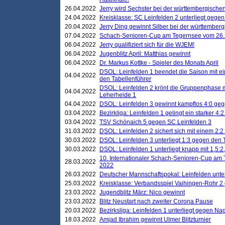
26.04.2022
Jerry wird Sechster bei der württembergische
24.04.2022
Kreisklasse: SC Leinfelden 2 unterliegt gege
20.04.2022
Jerry Ding gewinnt Silber bei der württemberg
07.04.2022
Schach-Senioren-Cup am Tegernsee vom 26. M
06.04.2022
Jerry qualifiziert sich für die WJEM!
06.04.2022
Jugenblitz April: Matthias gewinnt
06.04.2022
Dr. Markus Kottke - Spieler des Monats April
DSOL: Leinfelden 1 beendet die Saison mit e
04.04.2022
den Tabellenführer
DSOL: Leinfelden 2 krönt die Gruppenphase m
04.04.2022
Leherheide 1
04.04.2022
DSOL: Leinfelden 3 gewinnt kampflos 4:0 geg
03.04.2022
Bezirkliga: Leinfelden 1 gelingt ein starker 4
03.04.2022
TSV Schönaich 5 gegen SC Leinfelden 3
31.03.2022
DSOL: Leinfelden 2 sichert sich mit einem 2:2 d
30.03.2022
DSOL: Leinfelden 3 unterliegt 1:3 gegen den 
30.03.2022
DSOL: Leinfelden 1 unterliegt knapp mit 1,5
10. Internationaler Schach-Senioren-Cup am T
28.03.2022
2022
26.03.2022
Deutscher Mannschaftspokal: Leinfelden unte
25.03.2022
Kreisklasse: Verbandsspiel Vaihingen-Rohr 2 
23.03.2022
Jugendblitz März: Nico gewinnt
23.03.2022
Blitz Neustart nach zweiter Corona Pause
20.03.2022
Bezirksliga: Leinfelden 1 unterliegt gegen Nag
18.03.2022
Amjad Ibrahim gewinnt Ulmer Blitzturnier