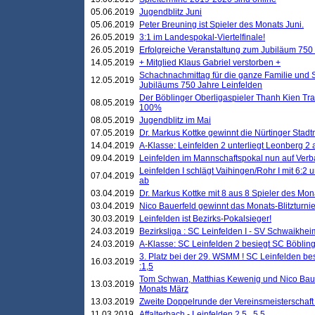
05.06.2019
Jugendblitz Juni
05.06.2019
Peter Breuning ist Spieler des Monats Juni.
26.05.2019
3:1 im Landespokal-Viertelfinale!
26.05.2019
Erfolgreiche Veranstaltung zum Jubiläum 750
14.05.2019
+ Mitglied Klaus Gabriel verstorben +
Schachnachmittag für die ganze Familie und 
12.05.2019
Jubiläums 750 Jahre Leinfelden
Der Böblinger Oberligaspieler Thanh Kien Tran
08.05.2019
100%
08.05.2019
Jugendblitz im Mai
07.05.2019
Dr. Markus Kottke gewinnt die Nürtinger Stadt
14.04.2019
A-Klasse: Leinfelden 2 unterliegt Leonberg 2 a
09.04.2019
Leinfelden im Mannschaftspokal nun auf Ver
Leinfelden I schlägt Vaihingen/Rohr I mit 6:2 
07.04.2019
ab
03.04.2019
Dr. Markus Kottke mit 8 aus 8 Spieler des Mona
03.04.2019
Nico Bauerfeld gewinnt das Monats-Blitzturnier
30.03.2019
Leinfelden ist Bezirks-Pokalsieger!
24.03.2019
Bezirksliga : SC Leinfelden I - SV Schwaikheim
24.03.2019
A-Klasse: SC Leinfelden 2 besiegt SC Böbling
3. Platz bei der 29. WSMM ! SC Leinfelden b
16.03.2019
:1,5
Tom Schwan, Matthias Kewenig und Nico Baue
13.03.2019
Monats März
13.03.2019
Zweite Doppelrunde der Vereinsmeisterschaft i
11.03.2019
Affalterbach - Leinfelden 2,5 . 5,5