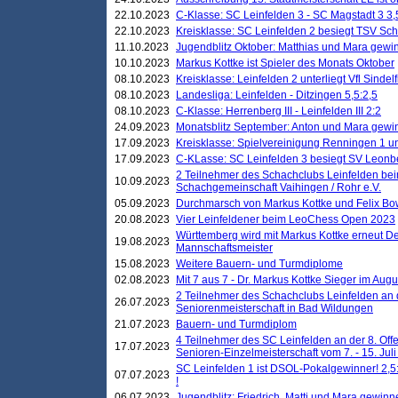
22.10.2023
C-Klasse: SC Leinfelden 3 - SC Magstadt 3 3,
22.10.2023
Kreisklasse: SC Leinfelden 2 besiegt TSV Schö
11.10.2023
Jugendblitz Oktober: Matthias und Mara gewi
10.10.2023
Markus Kottke ist Spieler des Monats Oktober
08.10.2023
Kreisklasse: Leinfelden 2 unterliegt Vfl Sindel
08.10.2023
Landesliga: Leinfelden - Ditzingen 5,5:2,5
08.10.2023
C-Klasse: Herrenberg III - Leinfelden III 2:2
24.09.2023
Monatsblitz September: Anton und Mara gew
17.09.2023
Kreisklasse: Spielvereinigung Renningen 1 unt
17.09.2023
C-KLasse: SC Leinfelden 3 besiegt SV Leonbe
2 Teilnehmer des Schachclubs Leinfelden bei
10.09.2023
Schachgemeinschaft Vaihingen / Rohr e.V.
05.09.2023
Durchmarsch von Markus Kottke und Felix Bow
20.08.2023
Vier Leinfeldener beim LeoChess Open 2023
Württemberg wird mit Markus Kottke erneut D
19.08.2023
Mannschaftsmeister
15.08.2023
Weitere Bauern- und Turmdiplome
02.08.2023
Mit 7 aus 7 - Dr. Markus Kottke Sieger im Augus
2 Teilnehmer des Schachclubs Leinfelden an 
26.07.2023
Seniorenmeisterschaft in Bad Wildungen
21.07.2023
Bauern- und Turmdiplom
4 Teilnehmer des SC Leinfelden an der 8. O
17.07.2023
Senioren-Einzelmeisterschaft vom 7. - 15. Jul
SC Leinfelden 1 ist DSOL-Pokalgewinner! 2,5:1
07.07.2023
!
06.07.2023
Jugendblitz: Friedrich, Matti und Mara gewinn