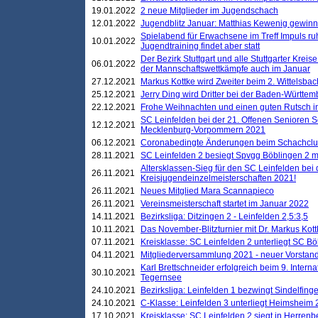
19.01.2022
2 neue Mitglieder im Jugendschach
12.01.2022
Jugendblitz Januar: Matthias Kewenig gewinn
Spielabend für Erwachsene im Treff Impuls ru
10.01.2022
Jugendtraining findet aber statt
Der Bezirk Stuttgart und alle Stuttgarter Krei
06.01.2022
der Mannschaftswettkämpfe auch im Januar
27.12.2021
Markus Kottke wird Zweiter beim 2. Wittelsb
25.12.2021
Jerry Ding wird Dritter bei der Baden-Württem
22.12.2021
Frohe Weihnachten und einen guten Rutsch i
SC Leinfelden bei der 21. Offenen Senioren S
12.12.2021
Mecklenburg-Vorpommern 2021
06.12.2021
Coronabedingte Änderungen beim Schachclub 
28.11.2021
SC Leinfelden 2 besiegt Spvgg Böblingen 2 mi
Altersklassen-Sieg für den SC Leinfelden bei
26.11.2021
Kreisjugendeinzelmeisterschaften 2021!
26.11.2021
Neues Mitglied Mara Scannapieco
26.11.2021
Vereinsmeisterschaft startet im Januar 2022
14.11.2021
Bezirksliga: Ditzingen 2 - Leinfelden 2,5:3,5
10.11.2021
Das November-Blitzturnier mit Dr. Markus Kott
07.11.2021
Kreisklasse: SC Leinfelden 2 unterliegt SC B
04.11.2021
Mitgliederversammlung 2021 - neuer Vorstan
Karl Brettschneider erfolgreich beim 9. Inte
30.10.2021
Tegernsee
24.10.2021
Bezirksliga: Leinfelden 1 bezwingt Sindelfinge
24.10.2021
C-Klasse: Leinfelden 3 unterliegt Heimsheim 2
17.10.2021
Kreisklasse: SC Leinfelden 2 siegt in Herrenbe