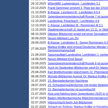
26.10.2025
WSenMM: Ludwigsburg - Leinfelden 3:1
23.10.2025
Frank Gehringer erreicht 3. Platz bei der DS
21.10.2025
B-Klasse: Leonberg III - Leinfelden II 0:4
13.10.2025
Jugendvereinsmeisterschaft Runde 7 ist ausg
12.10.2025
Landesliga: Feuerbach - Leinfelden 4:4
12.10.2025
C-Klasse: Leinfelden III - Renningen III 3:1
12.10.2025
Stadtmeisterschaft LE startet am 13.11. in Stet
08.10.2025
Oktober Blitzturnier endet mit einer Sensation!
30.09.2025
Neues Mitglied Luis Zhi
28.09.2025
B-Klasse: Leinfelden II - Spvgg Renningen II 2
Markus Kottke wird erneut Deutscher Meister 
27.09.2025
Seniorenmannschaft
21.09.2025
Saisonauftakt Landesliga: Leinfelden 1. verlier
16.09.2025
Neues Mitglied Emil Bauer
15.09.2025
Jugendvereinsmeisterschaft Runde 6 ist ausg
03.09.2025
Auch im September Blitzturnier siegt Dr. Mark
25.08.2025
Karl Brettschneider glänzt beim 22. Pheinlan
06.08.2025
Monats-Blitzturnier August: Dr. Markus Kottke
31.07.2025
15. Biergartenturnier Nachlese
28.07.2025
15. Schwabengartenturnier mit großer Beteili
23.07.2025
15. Biergartenturnier ist ausgebucht!
21.07.2025
Aiza und Adelina beim Jugendopen 2025 in 
07.07.2025
Baden-Württembergische Mädchenmeistersch
02.07.2025
Hitzeschlacht beim Juli Blitzturnier
01.07.2025
Schach im Schloss: Markus Kottke in Künzels