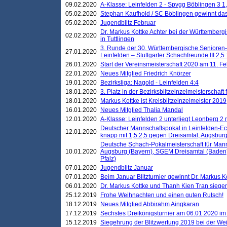
09.02.2020
A-Klasse: Leinfelden 2 - Spvgg Böblingen 3 1,
05.02.2020
Stephan Kaufhold / SC Böblingen gewinnt das 
05.02.2020
Jugendblitz Februar
Dr. Markus Kottke Achter bei der Württembergi
02.02.2020
in Tuttlingen
3. Runde der 30. Württembergische Senioren
27.01.2020
Leinfelden – Stuttgarter Schachfreunde III 2,5 
26.01.2020
Start der Vereinsmeisterschaft 2020 am 11. F
22.01.2020
Neues Mitglied Friedrich Knörzer
19.01.2020
Bezirksliga: Nagold - Leinfelden 4:4
18.01.2020
3. Platz in der Bezirksblitzeinzelmeisterschaft
18.01.2020
Markus Kottke ist Kreisblitzeinzelmeister 2019
16.01.2020
Neues Mitglied Thalia Mandal
12.01.2020
A-Klasse: Leinfelden 2 unterliegt Leonberg 2 
Deutscher Mannschaftspokal in Leinfelden-Ech
12.01.2020
knapp mit 1,5:2,5 gegen Dreisamtal, Augsbur
Deutsche Schach-Pokalmeisterschaft für Mann
10.01.2020
Augsburg (Bayern), SGEM Dreisamtal (Baden
Pfalz)
07.01.2020
Jugendblitz Januar
07.01.2020
Beim Januar Blitzturnier gewinnt Dr. Markus 
06.01.2020
Dr. Markus Kottke und Thanh Kien Tran siegen
25.12.2019
Frohe Weihnachten und einen guten Rutsch!
18.12.2019
Neues Mitglied Abbirahm Aingkaran
17.12.2019
Sechstes Dreikönigsturnier am 06.01.2020 im T
15.12.2019
Siegehrung der Blitzwertung 2019 bei der Wei