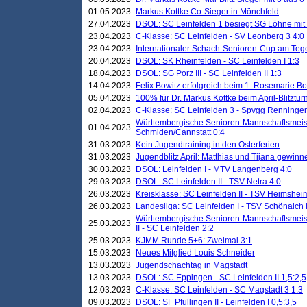
01.05.2023
Markus Kottke Co-Sieger in Mönchfeld
27.04.2023
DSOL: SC Leinfelden 1 besiegt SG Löhne mit 
23.04.2023
C-Klasse: SC Leinfelden - SV Leonberg 3 4:0
23.04.2023
Internationaler Schach-Senioren-Cup am Te
20.04.2023
DSOL: SK Rheinfelden - SC Leinfelden I 1:3
18.04.2023
DSOL: SG Porz III - SC Leinfelden II 1:3
14.04.2023
Felix Bowitz erfolgreich beim 1. Rosemarie B
05.04.2023
100% für Dr. Markus Kottke beim April-Blitztur
02.04.2023
C-Klasse: SC Leinfelden 3 - Spvgg Renningen
Württembergische Senioren-Mannschaftsmeist
01.04.2023
Schmiden/Cannstatt 0:4
31.03.2023
Kein Jugendtraining in den Osterferien
31.03.2023
Jugendblitz April: Matthias und Tijana gewinn
30.03.2023
DSOL: Leinfelden I - MTV Langenberg 4:0
29.03.2023
DSOL: SC Leinfelden II - TSV Netra 4:0
26.03.2023
Kreisklasse: SC Leinfelden II - TSV Heimsheim
26.03.2023
Landesliga: SC Leinfelden I - TSV Schönaich II
Württembergische Senioren-Mannschaftsmeiste
25.03.2023
II - SC Leinfelden 2:2
25.03.2023
KJMM Runde 5+6: Zweimal 3:1
15.03.2023
Neues Mitglied Louis Schneider
13.03.2023
Jugendschachtag in Magstadt
13.03.2023
DSOL: SC Eppingen - SC Leinfelden II 1,5:2,5
12.03.2023
C-Klasse: SC Leinfelden - SC Magstadt 3 1:3
09.03.2023
DSOL: SF Pfullingen II - Leinfelden I 0,5:3,5