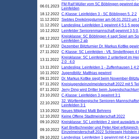
FM Ralf Müller vom SC Böblingen gewinnt das 
06.01.2023
Leinfelden
18.12.2022
C-Klasse: Leinfelden 3 - SC Böblingen 5. 2:2
11.12.2022
Siebtes Dreikönigsturnier am 06.01.2023 um 1
11.12.2022
Landesliga: Leinfelden 1 gewinnt 4,5:1,5 ge
10.12.2022
Leinfelder Seniorenmannschaft gewinnt 3,5:
Kreisklasse: SC Böblingen 4 sagt Spiel am S
08.12.2022
Leinfelden 2 ab
07.12.2022
Dezember Blitzturnier Dr. Markus Kottke gewin
27.11.2022
C-Klasse: SC Leinfelden - VfL Sindelfingen 4 
Kreisklasse: SC Leinfelden 2 unterliegt im H
13.11.2022
2.0 : 4.0
13.11.2022
Landesliga: Leinfelden 1 - Zuffenhausen 1 4:2
10.11.2022
Jugendblitz: Matthias gewinnt
09.11.2022
Dr. Markus Kottke siegt beim November-Blitztu
07.11.2022
Kreisjugendeinzelmeisterschaft 2022 mit 5 T
07.11.2022
Jerry Ding wird Dritter beim Jugendschachturn
23.10.2022
C-Klasse: Leinfelden 3 gewinnt 3:1
32. Württembergische Senioren-Mannschaftsm
22.10.2022
Leinfelden 3:1
13.10.2022
Neues Mitglied Matti Behrens
12.10.2022
Keine Offene Stadtmeisterschaft 2022
09.10.2022
Kreisklasse: SC Leinfelden 2 siegt auswärts g
Karl Brettschneider und Peter Abel erfolgreic
09.10.2022
Einzelmeisterschaft 2022 Schleswig Holstein 
09.10.2022
Landesliga: Leinfelden 1 gewinnt mit 4:2 geg