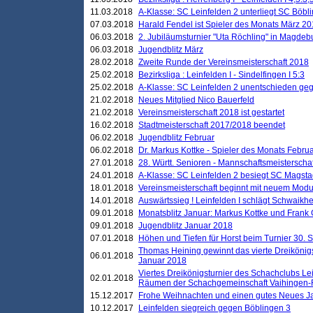
11.03.2018
A-Klasse: SC Leinfelden 2 unterliegt SC Böbli
07.03.2018
Harald Fendel ist Spieler des Monats März 2
06.03.2018
2. Jubiläumsturnier "Uta Röchling" in Magdebu
06.03.2018
Jugendblitz März
28.02.2018
Zweite Runde der Vereinsmeisterschaft 2018
25.02.2018
Bezirksliga : Leinfelden I - Sindelfingen I 5:3
25.02.2018
A-Klasse: SC Leinfelden 2 unentschieden geg
21.02.2018
Neues Mitglied Nico Bauerfeld
21.02.2018
Vereinsmeisterschaft 2018 ist gestartet
16.02.2018
Stadtmeisterschaft 2017/2018 beendet
06.02.2018
Jugendblitz Februar
06.02.2018
Dr. Markus Kottke - Spieler des Monats Febru
27.01.2018
28. Württ. Senioren - Mannschaftsmeisterscha
24.01.2018
A-Klasse: SC Leinfelden 2 besiegt SC Magstadt
18.01.2018
Vereinsmeisterschaft beginnt mit neuem Mod
14.01.2018
Auswärtssieg ! Leinfelden I schlägt Schwaikhei
09.01.2018
Monatsblitz Januar: Markus Kottke und Frank
09.01.2018
Jugendblitz Januar 2018
07.01.2018
Höhen und Tiefen für Horst beim Turnier 30. 
Thomas Heining gewinnt das vierte Dreikönigs
06.01.2018
Januar 2018
Viertes Dreikönigsturnier des Schachclubs Le
02.01.2018
Räumen der Schachgemeinschaft Vaihingen-
15.12.2017
Frohe Weihnachten und einen gutes Neues J
10.12.2017
Leinfelden siegreich gegen Böblingen 3