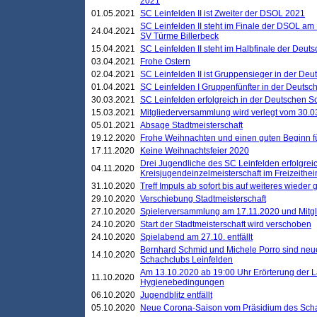
2021
01.05.2021
SC Leinfelden II ist Zweiter der DSOL 2021
SC Leinfelden II steht im Finale der DSOL am 
24.04.2021
SV Türme Billerbeck
15.04.2021
SC Leinfelden II steht im Halbfinale der Deu
03.04.2021
Frohe Ostern
02.04.2021
SC Leinfelden II ist Gruppensieger in der De
01.04.2021
SC Leinfelden I Gruppenfünfter in der Deuts
30.03.2021
SC Leinfelden erfolgreich in der Deutschen 
15.03.2021
Mitgliederversammlung wird verlegt vom 30.0
05.01.2021
Absage Stadtmeisterschaft
19.12.2020
Frohe Weihnachten und einen guten Beginn f
17.11.2020
Keine Weihnachtsfeier 2020
Drei Jugendliche des SC Leinfelden erfolgreic
04.11.2020
Kreisjugendeinzelmeisterschaft im Freizeithe
31.10.2020
Treff Impuls ab sofort bis auf weiteres wieder
29.10.2020
Verschiebung Stadtmeisterschaft
27.10.2020
Spielerversammlung am 17.11.2020 und Mitg
24.10.2020
Start der Stadtmeisterschaft wird verschoben
24.10.2020
Spielabend am 27.10. entfällt
Bernhard Schmid und Michele Porro sind neu
14.10.2020
Schachclubs Leinfelden
Am 13.10.2020 ab 19:00 Uhr Erörterung der L
11.10.2020
Hygienebedingungen
06.10.2020
Jugendblitz entfällt
05.10.2020
Neue Corona-Saison vom Präsidium des Sch