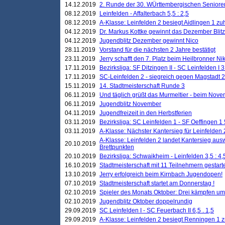
14.12.2019
2. Runde der 30. WÜrttembergischen Seniore
08.12.2019
Leinfelden - Affalterbach 5,5 : 2,5
08.12.2019
A-Klasse: Leinfelden 2 besiegt Aidlingen 1 zu
04.12.2019
Dr. Markus Kottke gewinnt das Dezember Blitzt
04.12.2019
Jugendblitz Dezember gewinnt Nico
28.11.2019
Vorstand für die nächsten 2 Jahre bestätigt
23.11.2019
Jerry schafft den 7. Platz beim Heilbronner 
17.11.2019
Bezirksliga: SF Ditzingen II - SC Leinfelden I 3
17.11.2019
SC-Leinfelden 2 - siegreich gegen Magstadt 2
15.11.2019
14. Stadtmeisterschaft Runde 3
06.11.2019
Und täglich grüßt das Murmeltier - beim Novemb
06.11.2019
Jugendblitz November
04.11.2019
Jugendfreizeit in den Herbstferien
03.11.2019
Bezirksliga: SC Leinfelden 1 - SF Oeffingen 1 
03.11.2019
A-Klasse: Nächster Kantersieg für Leinfelden 2
A-Klasse: Leinfelden 2 landet Kantersieg aus
20.10.2019
Brettpunkten
20.10.2019
Bezirksliga: Schwaikheim - Leinfelden 3,5 : 4,
16.10.2019
Stadtmeisterschaft mit 11 Teilnehmern gestart
13.10.2019
Jerry erfolgreich beim Kirnbach Jugendopen!
07.10.2019
Stadtmeisterschaft startet am Donnerstag !
02.10.2019
Spieler des Monats Oktober: Drei kämpfen um
02.10.2019
Jugendblitz Oktober doppelrundig
29.09.2019
SC Leinfelden I - SC Feuerbach II 6,5 . 1,5
29.09.2019
A-Klasse: Leinfelden 2 besiegt Renningen 1 z