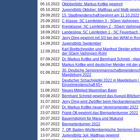
05.10.2022
Oktoberblitz: Markus Kottke gewinnt
05.10.2022
Jugendblitz Oktober: Matthias und Matti gewi
29.09.2022
15. Stadtmeisterschaft beginnt am 11.10.2022
25.09.2022
C-Klasse: SC Leinfelden 3 - SGem Vaihingen 
18.09.2022
Kreisklasse: SC Leinfelden 2 - SGem Vaihinge
18.09.2022
Landesliga: SC Leinfelden 1 - SC Feuerbach 
16.09.2022
Jerry Ding gewinnt mit 3/3 bei der WAM in 
14.09.2022
Jugendblitz September
Karl Brettschneider und Manfred Streiter erfo
12.09.2022
der SGem Vaihingen-Rohr
07.09.2022
Dr. Markus Kottke und Bernhard Schmid - glei
04.09.2022
Markus Kottke wird deutscher Meister mit de
30. Deutsche Seniorenmannschaftsmeistersch
01.09.2022
Magdeburg 2022
Deutscher Schachgipfel 2022 in Magdeburg /
22.08.2022
Einzelmeisterschaft 65+
11.08.2022
Neues Mitglied Maximilian Baier
03.08.2022
Bernhard Schmid gewinnt das August-Blitzturn
31.07.2022
Jerry Ding wird Zwölfter beim Neckarsteinac
27.07.2022
Dr. Markus Kottke neuer Vereinsmeister 2022
23.07.2022
Frank Ott gewinnt das Biergartenturnier 2022
20.07.2022
Bauerndiplom für Mara und Mukund
20.07.2022
Biergartenturnier 2022
16.07.2022
7. Off. Baden-Württembergische Senioren-Ein
13.07.2022
Jugendblitz Juli: Matthias gewinnt