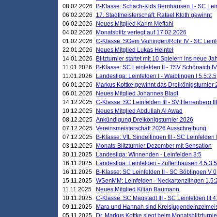
08.02.2026
B-Klasse: Schach-Kids Bernhausen I - SC Leinf
06.02.2026
17. Stadtmeisterschaft: Rafael Kloth gewinnt
06.02.2026
Neues Mitglied Karim Meftahi
04.02.2026
Monatsblitz verlegt auf 17.02.2026
01.02.2026
C-Klasse: SGem Vaihingen/Rohr IV - SC Leinfel
22.01.2026
Neues Mitglied Lukas Heintel
14.01.2026
Blitzturnier startet mit 10 Spielern ins neue J
11.01.2026
B-Klasse: SC Leinfelden II - TSV Schönaich IV
11.01.2026
Landesliga: Leinfelden I - Waiblingen I 5,5:2,5
06.01.2026
Markus Kottke gewinnt das Dreikönigsturnier
06.01.2026
Neues Mitglied Johannes Bladt
14.12.2025
C-Klasse: SC Leinfelden III - SV Herrenberg III
10.12.2025
Neues Mitglied Abdullah Al Awad
08.12.2025
Ankündigung Dreikönigsturnier 2026
07.12.2025
Vereinsmeisterschaft 2026 Ausschreibung
07.12.2025
B-Klasse: VfL Sindelfingen III - SC Leinfelden I
03.12.2025
Monats-Blitzturnier Dezember mit Sensation
30.11.2025
Landesliga: Winnenden - Leinfelden 3:5
16.11.2025
Landesliga: Leinfelden - Zuffenhausen 4,5:3,5
16.11.2025
B-Klasse: SC Leinfelden II - SC Böblingen V 0
15.11.2025
WSenMM: Leinfelden - Neckartenzlingen 1,5:
11.11.2025
Neues Mitglied Kilian Baumann
10.11.2025
C-Klasse: SC Magstadt III - SC Leinfelden III 4
09.11.2025
Mara und Hannah sind Kreisjugendeinzelmei
05.11.2025
Dr. Markus Kottke siegt beim Monatsblitzturn