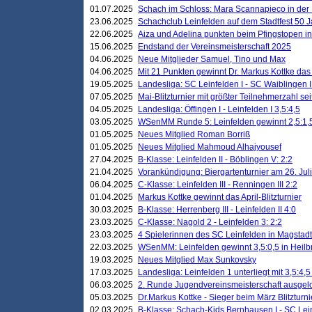
01.07.2025
Schach im Schloss: Mara Scannapieco in der
23.06.2025
Schachclub Leinfelden auf dem Stadtfest 50 
22.06.2025
Aiza und Adelina punkten beim Pfingstopen i
15.06.2025
Endstand der Vereinsmeisterschaft 2025
04.06.2025
Neue Mitglieder Samuel, Tino und Max
04.06.2025
Mit 21 Punkten gewinnt Dr. Markus Kottke das J
19.05.2025
Landesliga: SC Leinfelden I - SC Waiblingen I
07.05.2025
Mai-Blitzturnier mit größter Teilnehmerzahl se
04.05.2025
Landesliga: Öffingen I - Leinfelden I 3,5:4,5
03.05.2025
WSenMM Runde 5: Leinfelden gewinnt 2,5:1,
01.05.2025
Neues Mitglied Roman Borriß
01.05.2025
Neues Mitglied Mahmoud Alhajyousef
27.04.2025
B-Klasse: Leinfelden II - Böblingen V: 2:2
21.04.2025
Vorankündigung: Biergartenturnier am 26. Juli
06.04.2025
C-Klasse: Leinfelden III - Renningen III 2:2
01.04.2025
Markus Kottke gewinnt das April-Blitzturnier
30.03.2025
B-Klasse: Herrenberg III - Leinfelden II 4:0
23.03.2025
C-Klasse: Nagold 2 - Leinfelden 3: 2:2
23.03.2025
4 Spielerinnen des SC Leinfelden in Magstadt
22.03.2025
WSenMM: Leinfelden gewinnt 3,5:0,5 in Heilb
19.03.2025
Neues Mitglied Max Sunkovsky
17.03.2025
Landesliga: Leinfelden 1 unterliegt mit 3,5:4,5
06.03.2025
2. Runde Jugendvereinsmeisterschaft ausgel
05.03.2025
Dr.Markus Kottke - Sieger beim März Blitzturni
02.03.2025
B-Klasse: Schach-Kids Bernhausen I - SC Lein