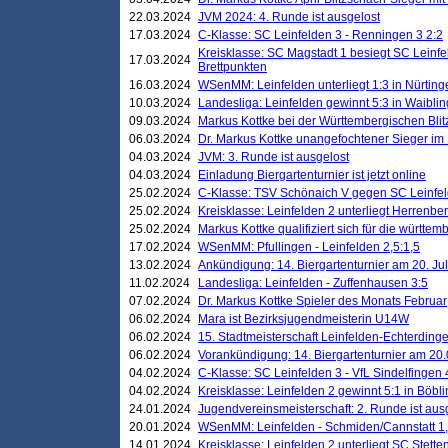
22.03.2024
JVM 2024: 4. Runde ist ausgelost
17.03.2024
C-Klasse: SC Leinfelden 3 - Renningen 3 2:2
Kreisklasse: SC Magstadt 1 besiegt SC Leinfe
17.03.2024
Brettpunkten
16.03.2024
WSenMM: Leinfelden unterliegt 1:3 in Nürting
10.03.2024
Landesliga: Leinfelden gewinnt 5:3 in Waibli
09.03.2024
Markus Kottke bei der Württembergischen Blit
06.03.2024
Dr. Markus Kottke unangefochtener Sieger im M
04.03.2024
JVM: 3. Runde ist ausgelost
04.03.2024
Einladung Biergartenturnier ist jetzt online
25.02.2024
C-Klasse: TSV Schönaich V gegen SC Leinfelde
25.02.2024
Kreisklasse: Leinfelden 2 unterliegt Herrenber
25.02.2024
Markus Kottke qualifiziert sich für die württem
17.02.2024
WSenMM: Pfullingen - Leinfelden 2,5:1,5
13.02.2024
Ankündigung: 14. Biergartenturnier am 20. Ju
11.02.2024
Landesliga: Leinfelden - Zuffenhausen 3:5
07.02.2024
Dr. Markus Kottke Spieler des Monats Februar
06.02.2024
Mara ist Bezirksjugendmeisterin U14W
06.02.2024
15. Stadtmeisterschaft Leinfelden-Echterding
06.02.2024
Vorankündigung: 14. Biergartenturnier am 20
04.02.2024
C-Klasse: SC Leinfelden 3 - VfL Sindelfingen 
04.02.2024
Kreisklasse: Leinfelden 2 gewinnt 5:1 in Böbl
24.01.2024
Jugendvereinsmeisterschaft: 2. Runde ist aus
20.01.2024
WSenMM: Leinfelden - Schmiden/Cannstatt 1,
14.01.2024
Kreisklasse: Leinfelden 2 unterliegt SC Stette