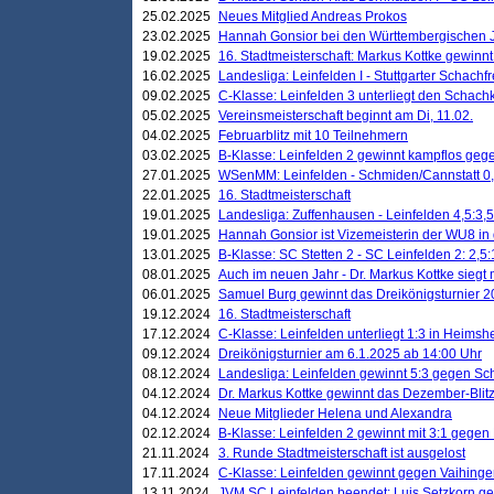
25.02.2025
Neues Mitglied Andreas Prokos
23.02.2025
Hannah Gonsior bei den Württembergischen 
19.02.2025
16. Stadtmeisterschaft: Markus Kottke gewinnt 
16.02.2025
Landesliga: Leinfelden I - Stuttgarter Schachfr
09.02.2025
C-Klasse: Leinfelden 3 unterliegt den Schach
05.02.2025
Vereinsmeisterschaft beginnt am Di, 11.02.
04.02.2025
Februarblitz mit 10 Teilnehmern
03.02.2025
B-Klasse: Leinfelden 2 gewinnt kampflos ge
27.01.2025
WSenMM: Leinfelden - Schmiden/Cannstatt 0,
22.01.2025
16. Stadtmeisterschaft
19.01.2025
Landesliga: Zuffenhausen - Leinfelden 4,5:3,5
19.01.2025
Hannah Gonsior ist Vizemeisterin der WU8 i
13.01.2025
B-Klasse: SC Stetten 2 - SC Leinfelden 2: 2,5:
08.01.2025
Auch im neuen Jahr - Dr. Markus Kottke siegt 
06.01.2025
Samuel Burg gewinnt das Dreikönigsturnier 
19.12.2024
16. Stadtmeisterschaft
17.12.2024
C-Klasse: Leinfelden unterliegt 1:3 in Heimsh
09.12.2024
Dreikönigsturnier am 6.1.2025 ab 14:00 Uhr
08.12.2024
Landesliga: Leinfelden gewinnt 5:3 gegen Sc
04.12.2024
Dr. Markus Kottke gewinnt das Dezember-Blitz
04.12.2024
Neue Mitglieder Helena und Alexandra
02.12.2024
B-Klasse: Leinfelden 2 gewinnt mit 3:1 gegen
21.11.2024
3. Runde Stadtmeisterschaft ist ausgelost
17.11.2024
C-Klasse: Leinfelden gewinnt gegen Vaihinge
13.11.2024
JVM SC Leinfelden beendet: Luis Setzkorn ge