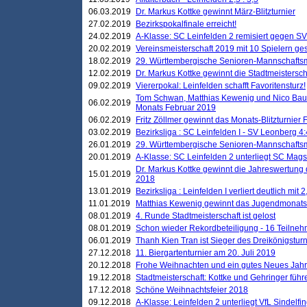
06.03.2019
Dr. Markus Kottke gewinnt März-Blitzturnier
27.02.2019
Bezirkspokalfinale erreicht!
24.02.2019
A-Klasse: SC Leinfelden 2 remisiert gegen SV
20.02.2019
Vereinsmeisterschaft 2019 mit 10 Spielern ges
18.02.2019
29. Württembergische Senioren-Mannschaftsm
12.02.2019
Dr. Markus Kottke gewinnt die Stadtmeistersc
09.02.2019
Viererpokal: Leinfelden schafft Favoritensturz!
Tom Schwan, Matthias Kewenig und Nico Baue
06.02.2019
Monats Februar 2019
06.02.2019
Fritz Zöllmer gewinnt das Monats-Blitzturnier 
03.02.2019
Bezirksliga : SC Leinfelden I - SV Leonberg 4:
26.01.2019
29. Württembergische Senioren-Mannschaftsm
20.01.2019
A-Klasse: SC Leinfelden 2 unterliegt SC Magst
Dr. Markus Kottke gewinnt die Jahreswertung d
15.01.2019
2018
13.01.2019
Bezirksliga : Leinfelden I verliert deutlich mit 
11.01.2019
Matthias Kewenig gewinnt das Jugendmonatsbl
08.01.2019
4. Runde Stadtmeisterschaft ist gelost
08.01.2019
Schon wieder Rekordbeteiligung - 16 Teilneh
06.01.2019
Thanh Kien Tran ist Sieger des Dreikönigstur
27.12.2018
11. Biergartenturnier am 20. Juli 2019
20.12.2018
Frohe Weihnachten und ein gutes Neues Jah
19.12.2018
Stadtmeisterschaft: Kottke und Gehringer führ
17.12.2018
Schöne Weihnachtsfeier 2018
09.12.2018
A-Klasse: Leinfelden 2 unterliegt VfL Sindelfin