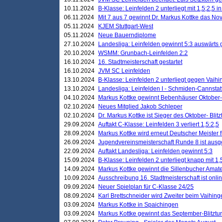
10.11.2024
B-Klasse: Leinfelden 2 unterliegt mit 1,5;2,5 
06.11.2024
Mit 7 aus 7 gewinnt Dr. Markus Kottke das Nov
05.11.2024
KJEM Stuttgart-West
05.11.2024
Neue Bauerndiplome
27.10.2024
Landesliga: Leinfelden gewinnt 5:3 auswärts
20.10.2024
WSMM: Grunbach-Leinfelden 2:2
16.10.2024
16. Stadtmeisterschaft gestartet
16.10.2024
JVM SC Leinfelden
13.10.2024
B-Klasse: Leinfelden 2 unterliegt gegen Vaihi
13.10.2024
Landesliga: Leinfelden I - Schmiden-Cannstatt 
04.10.2024
Markus Kottke gewinnt Bebenhäuser Oktober-B
02.10.2024
Neues Mitglied Jakob Schleper
02.10.2024
Dr. Markus Kottke ist Sieger des Oktober- Blitz
29.09.2024
Auftakt C-Klasse: Leinfelden 3 verliert 1,5:2,5
28.09.2024
Markus Kottke wird erneut Deutscher Meister 
26.09.2024
Jugendvereinsmeisterschaft Runde 8 ist ausg
22.09.2024
Auftakt Landesliga: Leinfelden gewinnt 5:3
15.09.2024
B-Klasse: Leinfelden 2 unterliegt knapp mit 1,
14.09.2024
Markus Kottke gewinnt die Sillenbucher Amate
10.09.2024
Ausschreibung 16. Stadtmeisterschaft ist onli
09.09.2024
Neuer Spielplan für C-Klasse 24/25
08.09.2024
Karl Brettschneider wird Zweiter beim Vaihing
03.09.2024
Markus Kottke in Spaichingen
03.09.2024
Markus Kottke gewinnt das September-Blitztur