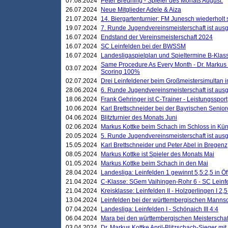
07.08.2024
Peter Breuning - Spieler des Monats August.
26.07.2024
Neue Mitglieder Adele & Aiza
21.07.2024
14. Biergartenturnier: FM Junesch wiederholt
19.07.2024
7. Runde Jugendvereinsmeisterschaft ist ausg
16.07.2024
Endstand der Vereinsmeisterschaft 2024
16.07.2024
SC Leinfelden bei der BWSSM
16.07.2024
Landesligaspielplan und Spieltermine B-Kla
Same Procedure As Every Month - Dr. Markus 
03.07.2024
Scoring 100%
02.07.2024
Drei Leinfeldener beim Großmeistersimultan 
28.06.2024
6. Runde Jugendvereinsmeisterschaft ist ausg
18.06.2024
Frank Gehringer ist C-Trainer - Leistungssport
10.06.2024
Karl Brettschneider bei der Bayrischen Senio
04.06.2024
Blitzturnier des Monats Juni
02.06.2024
Markus Kottke beim Schach im Schloss in Kü
20.05.2024
5. Runde Jugendvereinsmeisterschaft ist ausg
15.05.2024
Karl Brettschneider und Peter Abel in Bregenz
08.05.2024
Markus Kottke ist Spieler des Monats Mai
01.05.2024
Markus Kottke beim Schach in den Mai
28.04.2024
Landesliga: Leinfelden 1 gewinnt 5,5:2,5 in Ö
21.04.2024
C-Klasse: SGem Vaihingen-Rohr 6 - SC Leinfe
21.04.2024
Kreisklasse: Leinfelden II - Holzgerlingen I 2,5
13.04.2024
Leinfelden bei der württembergischen Mannsc
07.04.2024
Landesliga: Leinfelden I - Schönaich III 4:4
06.04.2024
Mara bei den württembergischen Meisterscha
03.04.2024
Dr. Markus Kottke April-Blitzschach-Sieger mit