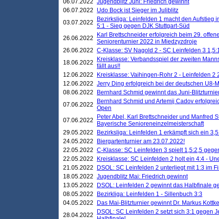
06.07.2022
Jugendblitz Juni: Friedrich gewinnt
06.07.2022
Udo Bock ist Sieger im Juliblitz
Bezirksliga: Leinfelden 1 macht den Aufstieg i
03.07.2022
5:1 - Sieg gegen DJK Stuttgart-Süd
Karl Brettschneider erfolgreich beim 29. off
26.06.2022
Seniorenturnier 2022 in Miedzyzdroje
26.06.2022
C-Klasse: SV Nagold 2 - SC Leinfelden 3 1,5:
Kreisklasse: Verbandsspiel der zweiten Manns
18.06.2022
fällt aus!!
12.06.2022
Kreisklasse: Vaihingen-Rohr 2 - Leinfelden 2 
12.06.2022
Jerry Ding erfolgreich bei der deutschen U8-M
08.06.2022
Bernhard Schmid gewinnt das Juni-Blitzturnie
Bernhard Schmid und Artemij Cadov erfolgreic
07.06.2022
Open
Peter Abel, Karl Brettschneider und Manfred St
07.06.2022
Bayerische Senioreneinzelmeisterschaft
29.05.2022
Bezirksliga: Leinfelden 1 erkämpft sich ein 3,
24.05.2022
Biergartenturnier am 23.07.2022!
22.05.2022
C-Klasse: SC Leinfelden 3 spielt 1,5:2,5 geg
22.05.2022
Kreisklasse: SC Leinfelden 2 holt ein 4:4 - 
21.05.2022
DSOL: SC Leinfelden 2 unterliegt mit 1:3 im F
18.05.2022
Jugendblitz Mai: Friedrich gewinnt
13.05.2022
DSOL: Leinfelden 2 gewinnt das Halbfinale geg
08.05.2022
Bezirkliga: Leinfelden 1 - Sillenbuch 3:3
04.05.2022
Das Mai-Blitzturnier gewinnt Dr. Markus Kottk
DSOL: SC Leinfelden 2 setzt sich 3:1 gegen J
28.04.2022
Halbfinale!