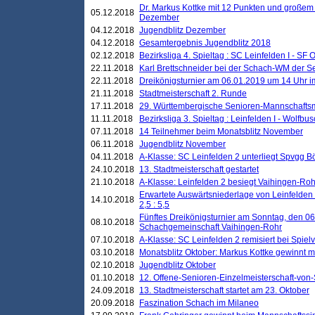
Dr. Markus Kottke mit 12 Punkten und großem
05.12.2018
Dezember
04.12.2018
Jugendblitz Dezember
04.12.2018
Gesamtergebnis Jugendblitz 2018
02.12.2018
Bezirksliga 4. Spieltag : SC Leinfelden I - SF O
22.11.2018
Karl Brettschneider bei der Schach-WM der S
22.11.2018
Dreikönigsturnier am 06.01.2019 um 14 Uhr im 
21.11.2018
Stadtmeisterschaft 2. Runde
17.11.2018
29. Württembergische Senioren-Mannschaftsm
11.11.2018
Bezirksliga 3. Spieltag : Leinfelden I - Wolfbusch
07.11.2018
14 Teilnehmer beim Monatsblitz November
06.11.2018
Jugendblitz November
04.11.2018
A-Klasse: SC Leinfelden 2 unterliegt Spvgg Bö
24.10.2018
13. Stadtmeisterschaft gestartet
21.10.2018
A-Klasse: Leinfelden 2 besiegt Vaihingen-Rohr 
Erwartete Auswärtsniederlage von Leinfelden 
14.10.2018
2,5 : 5,5
Fünftes Dreikönigsturnier am Sonntag, den 0
08.10.2018
Schachgemeinschaft Vaihingen-Rohr
07.10.2018
A-Klasse: SC Leinfelden 2 remisiert bei Spie
03.10.2018
Monatsblitz Oktober: Markus Kottke gewinnt mi
02.10.2018
Jugendblitz Oktober
01.10.2018
12. Offene-Senioren-Einzelmeisterschaft-von
24.09.2018
13. Stadtmeisterschaft startet am 23. Oktober
20.09.2018
Faszination Schach im Milaneo