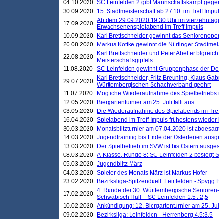
04.10.2020
SC Leinfelden 2 gibt Mannschaftskampf gege
30.09.2020
15. Stadtmeisterschaft ab 27.10. im Treff Impu
Ab dem 29.09.2020 19:30 Uhr im vierzehntäg
17.09.2020
Erwachsenenspielabend im Treff Impuls
10.09.2020
Karl Brettschneider gewinnt das Seniorenopen
26.08.2020
Markus Kottke gewinnt die Nürtinger Stadtmei
Karl Brettschneider und Peter Abel erfolgreic
22.08.2020
Meisterschaftsgipfels
11.08.2020
SC Leinfelden gewinnt Gruppenphase der De
Karl Brettschneider, Fritz Breuning, Klaus Gab
29.07.2020
Württembergischen Schachverband geehrt
11.07.2020
Mögliche Wiederaufnahme des Spielbetriebs
12.05.2020
Biergartenturnier am 25. Juli fällt aus
03.05.2020
Die Wiederaufnahme des Spielabends im Treff
16.04.2020
Spielabend im Treff Impuls frühestens wieder
30.03.2020
Monatsblitzturnier am 07.04.2020 ist abgesag
14.03.2020
Jugendtraining bis Ende der Osterferien ausg
13.03.2020
Der Spielbetrieb im SVW ist bis Ostern ausges
08.03.2020
A-Klasse, Runde 8: SC Leinfelden 2 besiegt 
05.03.2020
Jugendbiltz März
04.03.2020
Spieler des Monats März ist Markus Hofer
23.02.2020
Bezirksliga-Spitzenduell: Leinfelden - Spvgg 
4. Runde der 30. Württembergische Senioren
17.02.2020
Schwäbisch Hall – SC Leinfelden 1,5 : 2,5
10.02.2020
Ankündigung: 12. Biergartenturnier am 25. Juli
09.02.2020
Bezirksliga: Leinfelden - Herrenberg 4,5:3,5