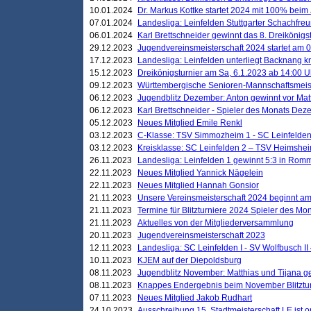
10.01.2024
Dr. Markus Kottke startet 2024 mit 100% beim 
07.01.2024
Landesliga: Leinfelden Stuttgarter Schachfreun
06.01.2024
Karl Brettschneider gewinnt das 8. Dreikönigs
29.12.2023
Jugendvereinsmeisterschaft 2024 startet am 0
17.12.2023
Landesliga: Leinfelden unterliegt Backnang kn
15.12.2023
Dreikönigsturnier am Sa, 6.1.2023 ab 14:00 U
09.12.2023
Württembergische Senioren-Mannschaftsmeiste
06.12.2023
Jugendblitz Dezember: Anton gewinnt vor Matt
06.12.2023
Karl Brettschneider - Spieler des Monats De
05.12.2023
Neues Mitglied Emile Renkl
03.12.2023
C-Klasse: TSV Simmozheim 1 - SC Leinfelden
03.12.2023
Kreisklasse: SC Leinfelden 2 – TSV Heimshei
26.11.2023
Landesliga: Leinfelden 1 gewinnt 5:3 in Ro
22.11.2023
Neues Mitglied Yannick Nägelein
22.11.2023
Neues Mitglied Hannah Gonsior
21.11.2023
Unsere Vereinsmeisterschaft 2024 beginnt am
21.11.2023
Termine für Blitzturniere 2024 Spieler des Mon
21.11.2023
Aktuelles von der Mitgliederversammlung
20.11.2023
Jugendvereinsmeisterschaft 2023
12.11.2023
Landesliga: SC Leinfelden I - SV Wolfbusch II 
10.11.2023
KJEM auf der Diepoldsburg
08.11.2023
Jugendblitz November: Matthias und Tijana 
08.11.2023
Knappes Endergebnis beim November Blitztur
07.11.2023
Neues Mitglied Jakob Rudhart
24.10.2023
Ausschreibung 15. Stadtmeisterschaft LE ist o