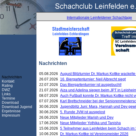
Internationale Leinfeldener Schachtage
Nachrichten
05.08.2026
August Blitzturnier Dr. Markus Kottke wackel
Nachrichten
26.07.2026
16. Biergartenturnier: Neil Albrecht siegt
Kontakt
22.07.2026
Das Biergartenturnier ist ausgebucht!
Rating
DWZ
21.07.2026
Aiza und Adelina siegen beim JPT in Leiphei
Links
08.07.2026
Auch Fußball konnte Dr. Markus Kottke nicht
Termine
07.07.2026
Karl Brettschneider bei der Seniorenmeister
Download
30.06.2026
Jugendblitz Juni: Mara, Hannah und Dev gew
Download Jugend
Ergebnisse
30.06.2026
5. Runde JVM ist ausgelost
Impressum
26.06.2026
Neue Mitglieder Marish und Dev
17.06.2026
Neue Mitglieder Yothika und Tanisha
15.06.2026
5 Teilnehmer aus Leinfelden beim Schach im 
10.06.2026
Dr. Markus Kottke ist Vereinsmeister 2026