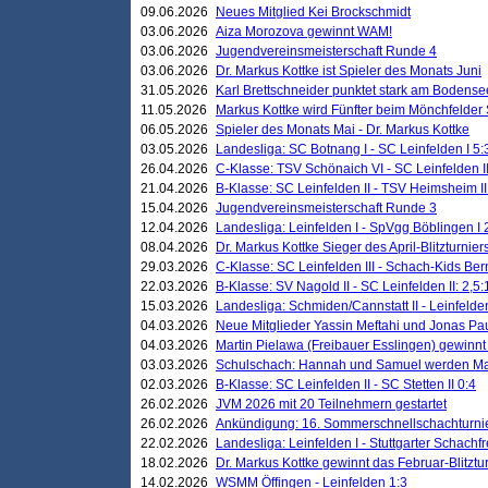
09.06.2026
Neues Mitglied Kei Brockschmidt
03.06.2026
Aiza Morozova gewinnt WAM!
03.06.2026
Jugendvereinsmeisterschaft Runde 4
03.06.2026
Dr. Markus Kottke ist Spieler des Monats Juni
31.05.2026
Karl Brettschneider punktet stark am Bodense
11.05.2026
Markus Kottke wird Fünfter beim Mönchfelder
06.05.2026
Spieler des Monats Mai - Dr. Markus Kottke
03.05.2026
Landesliga: SC Botnang I - SC Leinfelden I 5:
26.04.2026
C-Klasse: TSV Schönaich VI - SC Leinfelden II
21.04.2026
B-Klasse: SC Leinfelden II - TSV Heimsheim II
15.04.2026
Jugendvereinsmeisterschaft Runde 3
12.04.2026
Landesliga: Leinfelden I - SpVgg Böblingen I 
08.04.2026
Dr. Markus Kottke Sieger des April-Blitzturnier
29.03.2026
C-Klasse: SC Leinfelden III - Schach-Kids Ber
22.03.2026
B-Klasse: SV Nagold II - SC Leinfelden II: 2,5:
15.03.2026
Landesliga: Schmiden/Cannstatt II - Leinfelden
04.03.2026
Neue Mitglieder Yassin Meftahi und Jonas Pa
04.03.2026
Martin Pielawa (Freibauer Esslingen) gewinnt 
03.03.2026
Schulschach: Hannah und Samuel werden Ma
02.03.2026
B-Klasse: SC Leinfelden II - SC Stetten II 0:4
26.02.2026
JVM 2026 mit 20 Teilnehmern gestartet
26.02.2026
Ankündigung: 16. Sommerschnellschachturnie
22.02.2026
Landesliga: Leinfelden I - Stuttgarter Schachfr
18.02.2026
Dr. Markus Kottke gewinnt das Februar-Blitztu
14.02.2026
WSMM Öffingen - Leinfelden 1:3