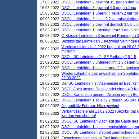
17.03.2022
DSOL: Leinfelden 2 gewinnt 3:1 gegen den 
16.03.2022
DSOL: Leinfelden 3 gewinnt 4:0 gegen Jena
15.03.2022
DSOL: Leinfelden 1 überrollt Hellern 2 mit 4:0
09.03.2022
DSOL: Leinfelden 3 spielt 2:2 Unentschieden
08.03.2022
DSOL: Leinfelden 2 gewinnt deutlich 3,5:0,5
07.03.2022
DSOL: Leinfelden 1 unterliegt Porz 3 deutlich 
06.03.2022
C-Klasse: Leinfelden 3 bezwingt Renningen 3 
06.03.2022
Bezirksliga: Leinfelden 1 bezwingt Vaihingen m
Vereinsmeisterschaft 2022 beginnt am 29.03.2
26.02.2022
möglich
24.02.2022
DSOL: SC Leinfelden 2 - SF Freiberg 2,5;1,5
23.02.2022
DSOL: Leinfelden 3 unterliegt mit 1:3 gegen S
23.02.2022
DSOL: Leinfelden 1 spielt erneut 2:2 unentsc
Wiederaufnahme des Erwachsenen-Spielabend
22.02.2022
22.03.2022
19.02.2022
Der SC Leinfelden ist Vizemeister im Bezirksm
17.02.2022
DSOL: Auch unsere Dritte landet einen 4:0-Ka
16.02.2022
DSOL: Kantersieg unserer Zweiten gegen Ber
14.02.2022
DSOL: Leinfelden 1 spielt 2:2 gegen SG Bad 
09.02.2022
Jugendblitz Februar: Nico gewinnt
Verbandsspiele am 13.02.2022 (Bezirksliga) 
03.02.2022
werden verschoben!
03.02.2022
DSOL; SC Leinfelden 2 schlägt die Gäste des
03.02.2022
DSOL: Leinfelden 1 spielt unentschieden gege
02.02.2022
DSOL; SC Leinfelden 3 spielt unentschieden
31.01.2022
Erwachsenenschach im Treff Impuls bleibt im