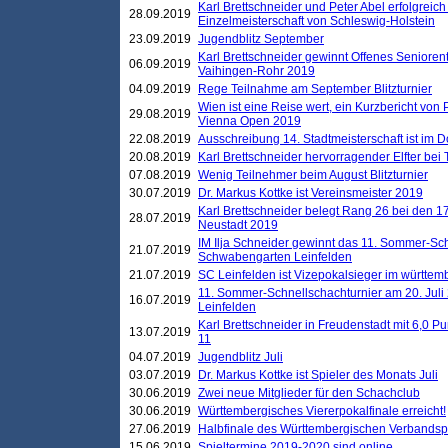
Karl Brettschneider und Peter Abel erfolgreich
28.09.2019
Einzelmeisterschaft von Schleswig-Holstein
23.09.2019
Jugendblitz September
Karl Brettschneider gewinnt Offenes Seniore
06.09.2019
Vaihingen-Rohr 2019
04.09.2019
Rege Teilnahme am September Blitzturnier
Wien ist eine Reise wert, ein Kurzbericht von
29.08.2019
Vienna Open 2019
22.08.2019
Ausschreibung 14. Stadtmeisterschaft ist im
20.08.2019
Karl Brettschneider hervorragender Elfter bei
07.08.2019
Wenig Teilnehmer beim August Blitzturnier
30.07.2019
Dr. Markus Kottke ist Vereinsmeister 2019
Karl Brettschneider belegt Rang 26 bei den 1
28.07.2019
Neustadt 2019
IM Ilja Schneider gewinnt das 11. Sommer-Sch
21.07.2019
Schwabengarten Leinfelden
21.07.2019
SC Leinfelden ist Vizepokalsieger im württem
11. Sommer-Schnellschachturnier am 20. Jul
16.07.2019
Leinfelden
Karl Brettschneider in Freudenstadt mit 6,0 
13.07.2019
11
04.07.2019
Jugendblitz Juli
03.07.2019
Dr. Markus Kottke ist Spieler des Monats Juli
30.06.2019
Zwei neue Mitglieder für den Schachclub
30.06.2019
Württembergisches Viererpokalfinale erreicht!
27.06.2019
Halbfinale des Württembergischen Verbands
15.06.2019
Spieltermine 2019-2020 sind online