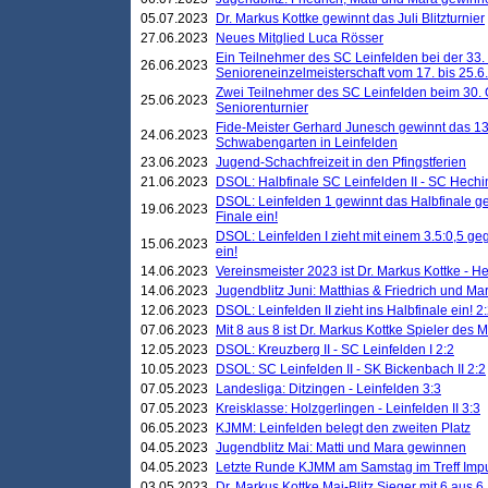
05.07.2023
Dr. Markus Kottke gewinnt das Juli Blitzturnier
27.06.2023
Neues Mitglied Luca Rösser
Ein Teilnehmer des SC Leinfelden bei der 33.
26.06.2023
Senioreneinzelmeisterschaft vom 17. bis 25.
Zwei Teilnehmer des SC Leinfelden beim 30.
25.06.2023
Seniorenturnier
Fide-Meister Gerhard Junesch gewinnt das 1
24.06.2023
Schwabengarten in Leinfelden
23.06.2023
Jugend-Schachfreizeit in den Pfingstferien
21.06.2023
DSOL: Halbfinale SC Leinfelden II - SC Hechi
DSOL: Leinfelden 1 gewinnt das Halbfinale geg
19.06.2023
Finale ein!
DSOL: Leinfelden I zieht mit einem 3.5:0,5 g
15.06.2023
ein!
14.06.2023
Vereinsmeister 2023 ist Dr. Markus Kottke - 
14.06.2023
Jugendblitz Juni: Matthias & Friedrich und M
12.06.2023
DSOL: Leinfelden II zieht ins Halbfinale ein! 2
07.06.2023
Mit 8 aus 8 ist Dr. Markus Kottke Spieler des 
12.05.2023
DSOL: Kreuzberg II - SC Leinfelden I 2:2
10.05.2023
DSOL: SC Leinfelden II - SK Bickenbach II 2:2
07.05.2023
Landesliga: Ditzingen - Leinfelden 3:3
07.05.2023
Kreisklasse: Holzgerlingen - Leinfelden II 3:3
06.05.2023
KJMM: Leinfelden belegt den zweiten Platz
04.05.2023
Jugendblitz Mai: Matti und Mara gewinnen
04.05.2023
Letzte Runde KJMM am Samstag im Treff Imp
03.05.2023
Dr. Markus Kottke Mai-Blitz Sieger mit 6 aus 6