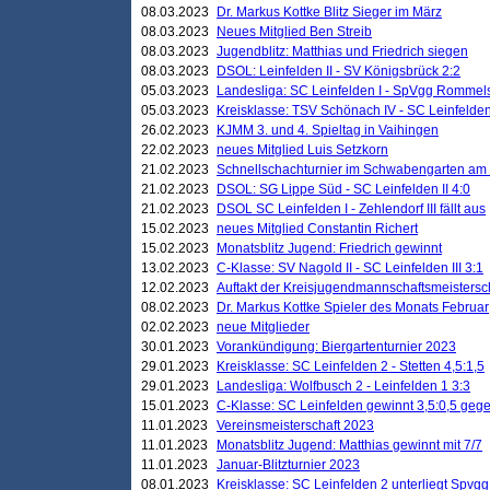
08.03.2023
Dr. Markus Kottke Blitz Sieger im März
08.03.2023
Neues Mitglied Ben Streib
08.03.2023
Jugendblitz: Matthias und Friedrich siegen
08.03.2023
DSOL: Leinfelden II - SV Königsbrück 2:2
05.03.2023
Landesliga: SC Leinfelden I - SpVgg Rommels
05.03.2023
Kreisklasse: TSV Schönach IV - SC Leinfelden 
26.02.2023
KJMM 3. und 4. Spieltag in Vaihingen
22.02.2023
neues Mitglied Luis Setzkorn
21.02.2023
Schnellschachturnier im Schwabengarten am
21.02.2023
DSOL: SG Lippe Süd - SC Leinfelden II 4:0
21.02.2023
DSOL SC Leinfelden I - Zehlendorf III fällt aus
15.02.2023
neues Mitglied Constantin Richert
15.02.2023
Monatsblitz Jugend: Friedrich gewinnt
13.02.2023
C-Klasse: SV Nagold II - SC Leinfelden III 3:1
12.02.2023
Auftakt der Kreisjugendmannschaftsmeistersc
08.02.2023
Dr. Markus Kottke Spieler des Monats Februar
02.02.2023
neue Mitglieder
30.01.2023
Vorankündigung: Biergartenturnier 2023
29.01.2023
Kreisklasse: SC Leinfelden 2 - Stetten 4,5:1,5
29.01.2023
Landesliga: Wolfbusch 2 - Leinfelden 1 3:3
15.01.2023
C-Klasse: SC Leinfelden gewinnt 3,5:0,5 geg
11.01.2023
Vereinsmeisterschaft 2023
11.01.2023
Monatsblitz Jugend: Matthias gewinnt mit 7/7
11.01.2023
Januar-Blitzturnier 2023
08.01.2023
Kreisklasse: SC Leinfelden 2 unterliegt Spvg