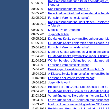
Karl Brettschneider und Peter Abel erfolgreic
01.06.2018
Neuenahr
30.05.2018
Karl Brettschneider trumpft auf !
24.05.2018
Peter Abel und Karl Brettschneider aktiv bei
23.05.2018
Fortschritt Vereinsmeisterschaft
Karl Brettschneider bei der Offenen Hessisch
15.05.2018
erfolgreich
09.05.2018
Maiblitz: Peter Breuning
08.05.2018
Jugendblitz Mai
05.05.2018
Dr. Markus Kottke gewinnt Bebenhausener Mo
01.05.2018
Dr. Markus Kottke erfolgreich beim Schach in
25.04.2018
Fortschritt Vereinsmeisterschaft
25.04.2018
Manfred Streiter wird neues Mitglied des Sch
21.04.2018
Dr. Markus Kottke gewinnt Böblinger Blitzturni
21.04.2018
Württembergische Schnellschach-Mannschafts
18.04.2018
Fortschritt Vereinsmeisterschaft
15.04.2018
Bezirksliga : Leinfelden I - Wolfbusch II 3:5
15.04.2018
A-Klasse: Zweite Mannschaft unterliegt Böblin
11.04.2018
Fortschritt der Vereinsmeisterschaft
10.04.2018
Jugendblitz April
08.04.2018
Besuch bei den Grenke Chess Classic am 7. A
03.04.2018
Dr. Markus Kottke - Spieler des Monats April 
23.03.2018
Vorankündigung: Biergartenturnier am 21. Jul
19.03.2018
Letzte Runde der 28. Senioren-Mannschaftsme
14.03.2018
Markus Hofer ist neues Mitglied des SC Leinf
11.03.2018
Bezirksliga : Herrenberg I - Leinfelden I 4,5:3,