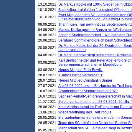
13.10.2021
Dr. Markus Kottke mit 100% Sieger beim Oktobe
10.10.2021
Bezirksliga: Leinfelden 1 bezwingt Öffingen mi
Zwei Mitglieder des SC Leinfelden bei den Of
10.10.2021
Einzelmeisterschaften von Schleswig-Holstei
08.09.2021
Thanh Kien Tran gewinnt das September-Blitz
04.09.2021
Markus Kottke gewinnt Bronze mit Württemberg
30.08.2021
Absage Stadtmeisterschaft – Neustart des Tur
20.08.2021
Bernhard Schmid erfolgreich beim Schachfesti
Dr. Markus Kottke bei der 29. Deutschen Sen
20.08.2021
Landesverbände
04.08.2021
Dr. Markus Kottke siegt beim ersten Blitzturn
Karl Brettschneider und Peter Abel erfolgreic
03.08.2021
Seniorenmeisterschaften in Magdeburg
03.08.2021
Neues Mitglied Felix Bowitz
28.07.2021
+ Janos Barna verstorben +
28.07.2021
Neues Mitglied Constantin Singer
27.07.2021
Am 03.08.2021 erstes Blitzturnier im Treff Im
16.07.2021
Brandenburger Seniorenturnier 2021
16.07.2021
Sachsen-Anhalt-Seniorenmeisterschaft in M
11.07.2021
Spielerversammlung am 27.07.2021, 20 Uhr, T
28.06.2021
Kein Vereinsabend im Treff Impuls am Dienst
13.06.2021
Wiedereröffnung des Treff Impuls
28.05.2021
Biergartenturnier frühestens wieder im Somm
28.05.2021
Team des SC Leinfelden Dritter bei Bezirks-S
Mannschaft des SC Leinfelden siegt in Bezirks
05.05.2021