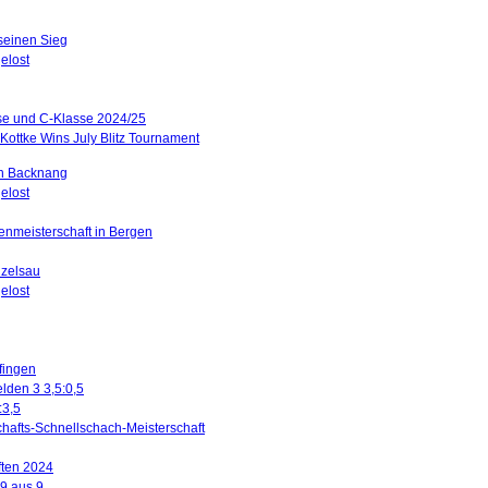
 seinen Sieg
elost
sse und C-Klasse 2024/25
Kottke Wins July Blitz Tournament
in Backnang
elost
renmeisterschaft in Bergen
nzelsau
elost
ffingen
lden 3 3,5:0,5
:3,5
hafts-Schnellschach-Meisterschaft
ften 2024
 9 aus 9