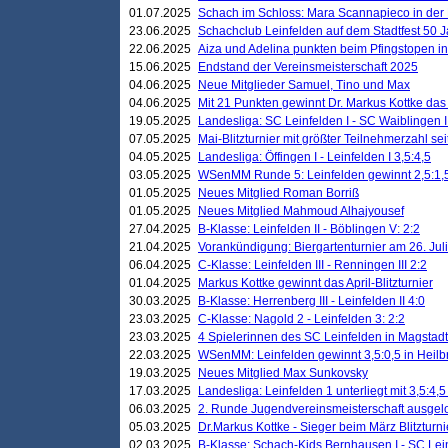
01.07.2025
Schach im Schloss: Mara Scannapieco in der
23.06.2025
Schachclub Leinfelden auf dem Stadtfest 50 
22.06.2025
Aiza und Adelina punkten beim Pfingstopen i
15.06.2025
Endstand der Vereinsmeisterschaft 2025
04.06.2025
Neue Mitglieder Samuel, Tino und Max
04.06.2025
Mit 21 Punkten gewinnt Dr. Markus Kottke das J
19.05.2025
Landesliga: SC Leinfelden I - SC Waiblingen I
07.05.2025
Mai-Blitzturnier mit größter Teilnehmerzahl se
04.05.2025
Landesliga: Öffingen I - Leinfelden I 3,5:4,5
03.05.2025
WSenMM Runde 5: Leinfelden gewinnt 2,5:1,
01.05.2025
Neues Mitglied Roman Borriß
01.05.2025
Neues Mitglied Mahmoud Alhajyousef
27.04.2025
B-Klasse: Leinfelden II - Böblingen V: 2:2
21.04.2025
Vorankündigung: Biergartenturnier am 26. Juli
06.04.2025
C-Klasse: Leinfelden III - Renningen III 2:2
01.04.2025
Markus Kottke gewinnt das April-Blitzturnier
30.03.2025
B-Klasse: Herrenberg III - Leinfelden II 4:0
23.03.2025
C-Klasse: Nagold 2 - Leinfelden 3: 2:2
23.03.2025
4 Spielerinnen des SC Leinfelden in Magstadt
22.03.2025
WSenMM: Leinfelden gewinnt 3,5:0,5 in Heilb
19.03.2025
Neues Mitglied Max Sunkovsky
17.03.2025
Landesliga: Leinfelden 1 unterliegt mit 3,5:4,5
06.03.2025
2. Runde Jugendvereinsmeisterschaft ausgel
05.03.2025
Dr.Markus Kottke - Sieger beim März Blitzturni
02.03.2025
B-Klasse: Schach-Kids Bernhausen I - SC Lein