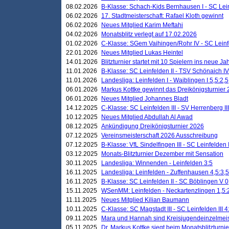
08.02.2026
B-Klasse: Schach-Kids Bernhausen I - SC Leinf
06.02.2026
17. Stadtmeisterschaft: Rafael Kloth gewinnt
06.02.2026
Neues Mitglied Karim Meftahi
04.02.2026
Monatsblitz verlegt auf 17.02.2026
01.02.2026
C-Klasse: SGem Vaihingen/Rohr IV - SC Leinfel
22.01.2026
Neues Mitglied Lukas Heintel
14.01.2026
Blitzturnier startet mit 10 Spielern ins neue J
11.01.2026
B-Klasse: SC Leinfelden II - TSV Schönaich IV
11.01.2026
Landesliga: Leinfelden I - Waiblingen I 5,5:2,5
06.01.2026
Markus Kottke gewinnt das Dreikönigsturnier
06.01.2026
Neues Mitglied Johannes Bladt
14.12.2025
C-Klasse: SC Leinfelden III - SV Herrenberg III
10.12.2025
Neues Mitglied Abdullah Al Awad
08.12.2025
Ankündigung Dreikönigsturnier 2026
07.12.2025
Vereinsmeisterschaft 2026 Ausschreibung
07.12.2025
B-Klasse: VfL Sindelfingen III - SC Leinfelden I
03.12.2025
Monats-Blitzturnier Dezember mit Sensation
30.11.2025
Landesliga: Winnenden - Leinfelden 3:5
16.11.2025
Landesliga: Leinfelden - Zuffenhausen 4,5:3,5
16.11.2025
B-Klasse: SC Leinfelden II - SC Böblingen V 0
15.11.2025
WSenMM: Leinfelden - Neckartenzlingen 1,5:
11.11.2025
Neues Mitglied Kilian Baumann
10.11.2025
C-Klasse: SC Magstadt III - SC Leinfelden III 4
09.11.2025
Mara und Hannah sind Kreisjugendeinzelmei
05.11.2025
Dr. Markus Kottke siegt beim Monatsblitzturn