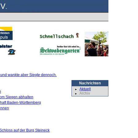
te und wankte aber Siegte dennoch.
Nachrichten
Aktuell
m
Archiv
 vom Siegen abhalten
schaft Baden-Württemberg
innen
Schloss auf der Burg Steineck