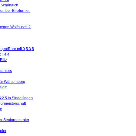
in Schönaich
ember-Blitzturnier
 gegen Wolfbusch 2
ngen/Rohr mit 0,5:3,5
II 4:4
litz
turniers
für Württemberg
elost
5:2,5 in Sindelfingen
urmeisterschaft
ne
er Seniorenturnier
nier