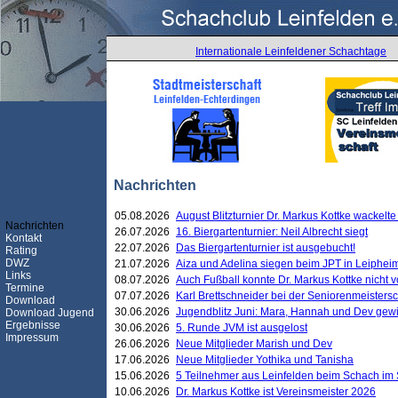
Internationale Leinfeldener Schachtage
Nachrichten
05.08.2026
August Blitzturnier Dr. Markus Kottke wackel
Nachrichten
26.07.2026
16. Biergartenturnier: Neil Albrecht siegt
Kontakt
22.07.2026
Das Biergartenturnier ist ausgebucht!
Rating
DWZ
21.07.2026
Aiza und Adelina siegen beim JPT in Leiphei
Links
08.07.2026
Auch Fußball konnte Dr. Markus Kottke nicht
Termine
07.07.2026
Karl Brettschneider bei der Seniorenmeister
Download
30.06.2026
Jugendblitz Juni: Mara, Hannah und Dev gew
Download Jugend
Ergebnisse
30.06.2026
5. Runde JVM ist ausgelost
Impressum
26.06.2026
Neue Mitglieder Marish und Dev
17.06.2026
Neue Mitglieder Yothika und Tanisha
15.06.2026
5 Teilnehmer aus Leinfelden beim Schach im 
10.06.2026
Dr. Markus Kottke ist Vereinsmeister 2026