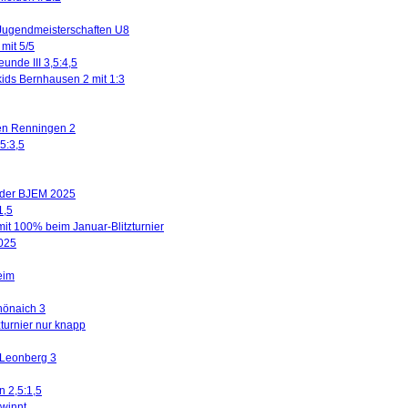
Jugendmeisterschaften U8
mit 5/5
eunde III 3,5:4,5
kids Bernhausen 2 mit 1:3
gen Renningen 2
5:3,5
n der BJEM 2025
1,5
mit 100% beim Januar-Blitzturnier
2025
eim
hönaich 3
turnier nur knapp
 Leonberg 3
n 2,5:1,5
winnt