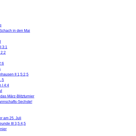
e
 Schach in den Mai
3
I 3:1
 2:2
2:6
s
nhausen II 1,5:2,5
1,5
 I 4:4
ul
das März-Blitzturnier
nnschafts-Sechste!
r am 25. Juli
eunde III 3,5:4,5
rnier