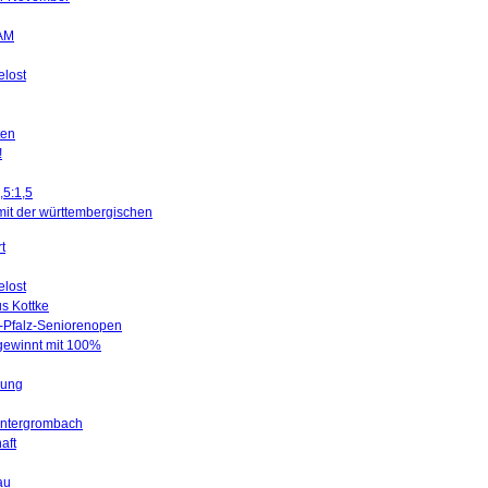
SAM
elost
ten
!
,5:1,5
mit der württembergischen
t
elost
us Kottke
d-Pfalz-Seniorenopen
 gewinnt mit 100%
gung
Untergrombach
aft
au