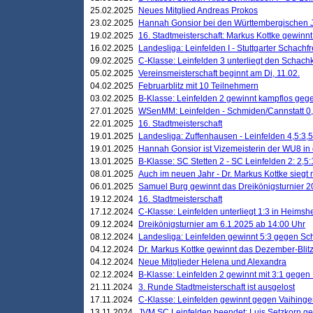
25.02.2025
Neues Mitglied Andreas Prokos
23.02.2025
Hannah Gonsior bei den Württembergischen 
19.02.2025
16. Stadtmeisterschaft: Markus Kottke gewinnt 
16.02.2025
Landesliga: Leinfelden I - Stuttgarter Schachfr
09.02.2025
C-Klasse: Leinfelden 3 unterliegt den Schach
05.02.2025
Vereinsmeisterschaft beginnt am Di, 11.02.
04.02.2025
Februarblitz mit 10 Teilnehmern
03.02.2025
B-Klasse: Leinfelden 2 gewinnt kampflos ge
27.01.2025
WSenMM: Leinfelden - Schmiden/Cannstatt 0,
22.01.2025
16. Stadtmeisterschaft
19.01.2025
Landesliga: Zuffenhausen - Leinfelden 4,5:3,5
19.01.2025
Hannah Gonsior ist Vizemeisterin der WU8 i
13.01.2025
B-Klasse: SC Stetten 2 - SC Leinfelden 2: 2,5:
08.01.2025
Auch im neuen Jahr - Dr. Markus Kottke siegt 
06.01.2025
Samuel Burg gewinnt das Dreikönigsturnier 
19.12.2024
16. Stadtmeisterschaft
17.12.2024
C-Klasse: Leinfelden unterliegt 1:3 in Heimsh
09.12.2024
Dreikönigsturnier am 6.1.2025 ab 14:00 Uhr
08.12.2024
Landesliga: Leinfelden gewinnt 5:3 gegen Sc
04.12.2024
Dr. Markus Kottke gewinnt das Dezember-Blitz
04.12.2024
Neue Mitglieder Helena und Alexandra
02.12.2024
B-Klasse: Leinfelden 2 gewinnt mit 3:1 gegen
21.11.2024
3. Runde Stadtmeisterschaft ist ausgelost
17.11.2024
C-Klasse: Leinfelden gewinnt gegen Vaihinge
13.11.2024
JVM SC Leinfelden beendet: Luis Setzkorn ge