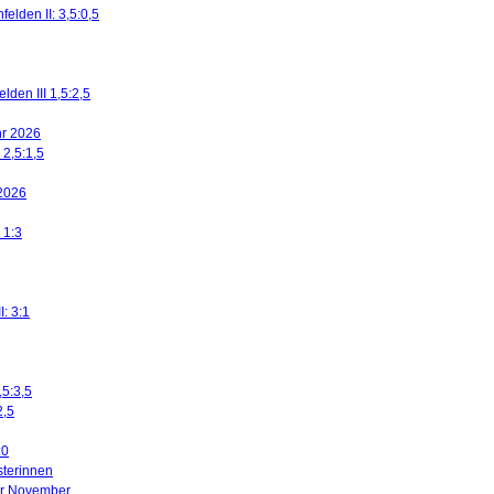
elden II: 3,5:0,5
den III 1,5:2,5
ahr 2026
 2,5:1,5
 2026
 1:3
I: 3:1
,5:3,5
2,5
:0
sterinnen
ier November