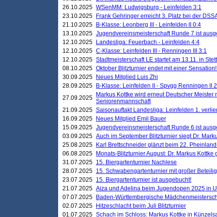
26.10.2025
WSenMM: Ludwigsburg - Leinfelden 3:1
23.10.2025
Frank Gehringer erreicht 3. Platz bei der DS
21.10.2025
B-Klasse: Leonberg III - Leinfelden II 0:4
13.10.2025
Jugendvereinsmeisterschaft Runde 7 ist ausg
12.10.2025
Landesliga: Feuerbach - Leinfelden 4:4
12.10.2025
C-Klasse: Leinfelden III - Renningen III 3:1
12.10.2025
Stadtmeisterschaft LE startet am 13.11. in Stet
08.10.2025
Oktober Blitzturnier endet mit einer Sensation!
30.09.2025
Neues Mitglied Luis Zhi
28.09.2025
B-Klasse: Leinfelden II - Spvgg Renningen II 2
Markus Kottke wird erneut Deutscher Meister 
27.09.2025
Seniorenmannschaft
21.09.2025
Saisonauftakt Landesliga: Leinfelden 1. verlier
16.09.2025
Neues Mitglied Emil Bauer
15.09.2025
Jugendvereinsmeisterschaft Runde 6 ist ausg
03.09.2025
Auch im September Blitzturnier siegt Dr. Mark
25.08.2025
Karl Brettschneider glänzt beim 22. Pheinlan
06.08.2025
Monats-Blitzturnier August: Dr. Markus Kottke
31.07.2025
15. Biergartenturnier Nachlese
28.07.2025
15. Schwabengartenturnier mit großer Beteili
23.07.2025
15. Biergartenturnier ist ausgebucht!
21.07.2025
Aiza und Adelina beim Jugendopen 2025 in 
07.07.2025
Baden-Württembergische Mädchenmeistersch
02.07.2025
Hitzeschlacht beim Juli Blitzturnier
01.07.2025
Schach im Schloss: Markus Kottke in Künzels