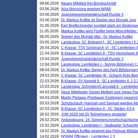
09.06.2026
Neues Mitglied Kei Brockschmidt
03.06.2026
Aiza Morozova gewinnt WAM!
03.06.2026
Jugendvereinsmeisterschaft Runde 4
03.06.2026
Dr. Markus Kottke ist Spieler des Monats Juni
31.05.2026
Karl Brettschneider punktet stark am Bodense
11.05.2026
Markus Kottke wird Fünfter beim Mönchfelder
06.05.2026
Spieler des Monats Mai - Dr. Markus Kottke
03.05.2026
Landesliga: SC Botnang I - SC Leinfelden I 5:
26.04.2026
C-Klasse: TSV Schönaich VI - SC Leinfelden II
21.04.2026
B-Klasse: SC Leinfelden II - TSV Heimsheim II
15.04.2026
Jugendvereinsmeisterschaft Runde 3
12.04.2026
Landesliga: Leinfelden I - SpVgg Böblingen I 
08.04.2026
Dr. Markus Kottke Sieger des April-Blitzturnier
29.03.2026
C-Klasse: SC Leinfelden III - Schach-Kids Ber
22.03.2026
B-Klasse: SV Nagold II - SC Leinfelden II: 2,5:
15.03.2026
Landesliga: Schmiden/Cannstatt II - Leinfelden
04.03.2026
Neue Mitglieder Yassin Meftahi und Jonas Pa
04.03.2026
Martin Pielawa (Freibauer Esslingen) gewinnt 
03.03.2026
Schulschach: Hannah und Samuel werden Ma
02.03.2026
B-Klasse: SC Leinfelden II - SC Stetten II 0:4
26.02.2026
JVM 2026 mit 20 Teilnehmern gestartet
26.02.2026
Ankündigung: 16. Sommerschnellschachturnie
22.02.2026
Landesliga: Leinfelden I - Stuttgarter Schachfr
18.02.2026
Dr. Markus Kottke gewinnt das Februar-Blitztu
14.02.2026
WSMM Öffingen - Leinfelden 1:3