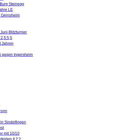
 Burg Steinegg
Jahre LE
n Gernsheim
uni-Blitzturnier
 2,5:5,5
it Jahren
5 gegen Ingersheim
ronn
 in Sindelfingen
ost
er mit 10/10
felden II 2:2