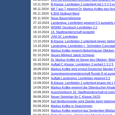
10.11.2024
B-Klasse: Leinfelden 2 unterliegt mit 1,5;2,5 
06.11.2024
Mit 7 aus 7 gewinnt Dr. Markus Kottke das Nov
05.11.2024
KJEM Stuttgart-West
05.11.2024
Neue Bauerndiplome
27.10.2024
Landesliga: Leinfelden gewinnt 5:3 auswärts
20.10.2024
WSMM: Grunbach-Leinfelden 2:2
16.10.2024
16. Stadtmeisterschaft gestartet
16.10.2024
JVM SC Leinfelden
13.10.2024
B-Klasse: Leinfelden 2 unterliegt gegen Vaihi
13.10.2024
Landesliga: Leinfelden I - Schmiden-Cannstatt 
04.10.2024
Markus Kottke gewinnt Bebenhäuser Oktober-B
02.10.2024
Neues Mitglied Jakob Schleper
02.10.2024
Dr. Markus Kottke ist Sieger des Oktober- Blitz
29.09.2024
Auftakt C-Klasse: Leinfelden 3 verliert 1,5:2,5
28.09.2024
Markus Kottke wird erneut Deutscher Meister 
26.09.2024
Jugendvereinsmeisterschaft Runde 8 ist ausg
22.09.2024
Auftakt Landesliga: Leinfelden gewinnt 5:3
15.09.2024
B-Klasse: Leinfelden 2 unterliegt knapp mit 1,
14.09.2024
Markus Kottke gewinnt die Sillenbucher Amate
10.09.2024
Ausschreibung 16. Stadtmeisterschaft ist onli
09.09.2024
Neuer Spielplan für C-Klasse 24/25
08.09.2024
Karl Brettschneider wird Zweiter beim Vaihing
03.09.2024
Markus Kottke in Spaichingen
03.09.2024
Markus Kottke gewinnt das September-Blitztur