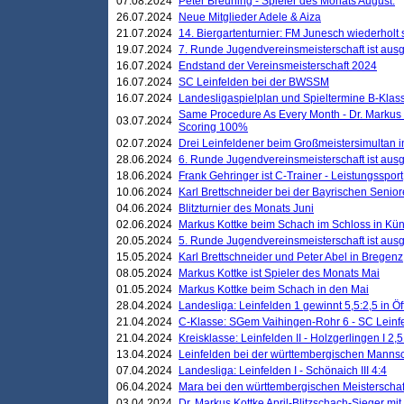
07.08.2024
Peter Breuning - Spieler des Monats August.
26.07.2024
Neue Mitglieder Adele & Aiza
21.07.2024
14. Biergartenturnier: FM Junesch wiederholt
19.07.2024
7. Runde Jugendvereinsmeisterschaft ist ausg
16.07.2024
Endstand der Vereinsmeisterschaft 2024
16.07.2024
SC Leinfelden bei der BWSSM
16.07.2024
Landesligaspielplan und Spieltermine B-Kla
Same Procedure As Every Month - Dr. Markus 
03.07.2024
Scoring 100%
02.07.2024
Drei Leinfeldener beim Großmeistersimultan 
28.06.2024
6. Runde Jugendvereinsmeisterschaft ist ausg
18.06.2024
Frank Gehringer ist C-Trainer - Leistungssport
10.06.2024
Karl Brettschneider bei der Bayrischen Senio
04.06.2024
Blitzturnier des Monats Juni
02.06.2024
Markus Kottke beim Schach im Schloss in Kü
20.05.2024
5. Runde Jugendvereinsmeisterschaft ist ausg
15.05.2024
Karl Brettschneider und Peter Abel in Bregenz
08.05.2024
Markus Kottke ist Spieler des Monats Mai
01.05.2024
Markus Kottke beim Schach in den Mai
28.04.2024
Landesliga: Leinfelden 1 gewinnt 5,5:2,5 in Ö
21.04.2024
C-Klasse: SGem Vaihingen-Rohr 6 - SC Leinfe
21.04.2024
Kreisklasse: Leinfelden II - Holzgerlingen I 2,5
13.04.2024
Leinfelden bei der württembergischen Mannsc
07.04.2024
Landesliga: Leinfelden I - Schönaich III 4:4
06.04.2024
Mara bei den württembergischen Meisterscha
03.04.2024
Dr. Markus Kottke April-Blitzschach-Sieger mit