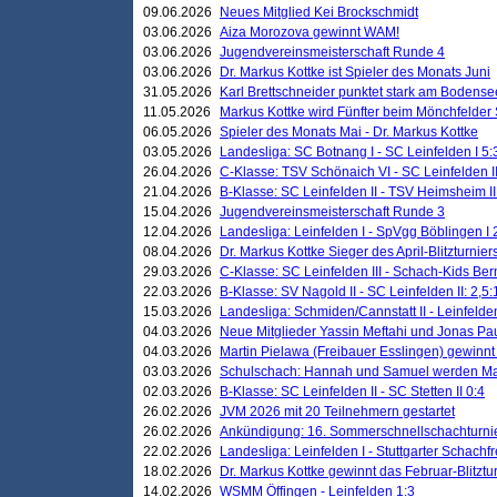
09.06.2026
Neues Mitglied Kei Brockschmidt
03.06.2026
Aiza Morozova gewinnt WAM!
03.06.2026
Jugendvereinsmeisterschaft Runde 4
03.06.2026
Dr. Markus Kottke ist Spieler des Monats Juni
31.05.2026
Karl Brettschneider punktet stark am Bodense
11.05.2026
Markus Kottke wird Fünfter beim Mönchfelder
06.05.2026
Spieler des Monats Mai - Dr. Markus Kottke
03.05.2026
Landesliga: SC Botnang I - SC Leinfelden I 5:
26.04.2026
C-Klasse: TSV Schönaich VI - SC Leinfelden II
21.04.2026
B-Klasse: SC Leinfelden II - TSV Heimsheim II
15.04.2026
Jugendvereinsmeisterschaft Runde 3
12.04.2026
Landesliga: Leinfelden I - SpVgg Böblingen I 
08.04.2026
Dr. Markus Kottke Sieger des April-Blitzturnier
29.03.2026
C-Klasse: SC Leinfelden III - Schach-Kids Ber
22.03.2026
B-Klasse: SV Nagold II - SC Leinfelden II: 2,5:
15.03.2026
Landesliga: Schmiden/Cannstatt II - Leinfelden
04.03.2026
Neue Mitglieder Yassin Meftahi und Jonas Pa
04.03.2026
Martin Pielawa (Freibauer Esslingen) gewinnt 
03.03.2026
Schulschach: Hannah und Samuel werden Ma
02.03.2026
B-Klasse: SC Leinfelden II - SC Stetten II 0:4
26.02.2026
JVM 2026 mit 20 Teilnehmern gestartet
26.02.2026
Ankündigung: 16. Sommerschnellschachturnie
22.02.2026
Landesliga: Leinfelden I - Stuttgarter Schachfr
18.02.2026
Dr. Markus Kottke gewinnt das Februar-Blitztu
14.02.2026
WSMM Öffingen - Leinfelden 1:3