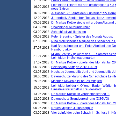
17.09.2018
Frank Gehringer gewinnt beim Mannschaftssi
Leinfelden I startet mit hart umkämpften 4,5:
16.09.2018
neue Saison
16.09.2018
A-Klasse: SC Leinfelden 2 unterliegt SV Herre
12.09.2018
Jugendblitz September: Tobias Heinz gewinnt
05.09.2018
Dr. Markus Kottke siegte mit großem Abstand 
04.09.2018
Spaichinger Allroundturnier
03.09.2018
Schachfestival Illertissen
08.08.2018
Peter Breuning - Spieler des Monats August
07.08.2018
Nino Moll ist neues Mitglied des Schachclubs
Karl Brettschneider und Peter Abel bei den D
27.07.2018
Hamburg aktiv
Mikhail Zaitsev gewinnt das 10. Sommer-Schn
21.07.2018
Leinfelden im Schwabengarten
17.07.2018
Dr. Markus Kottke - Spieler des Monats Juli 2
06.07.2018
Bezirksliga Stuttgart 2018 / 2019
03.07.2018
Nachtrag Jugendblitz Juni und Jugendblitz Jul
26.06.2018
Datenschutzerklärung des Schachclubs Lein
25.06.2018
Matthias Kewenig ist neues Mitglied
Leinfelder bei der 4. Offenen Baden-Württem
15.06.2018
Einzelmeisterschaft in Freudenstadt
13.06.2018
Dr. Markus Kottke ist Vereinsmeister 2018
12.06.2018
Datenschutz-Grundverordnung (DSGVO)
06.06.2018
Dr. Markus Kottke - Spieler des Monats Juni 
06.06.2018
Neues Mitglied Julius Kopplin
03.06.2018
Vier Leinfelder beim Schach im Schloss in K