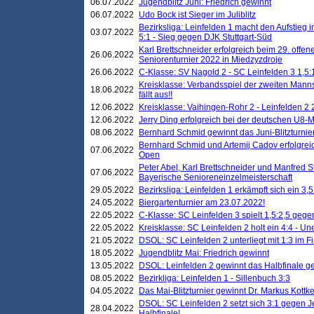
06.07.2022
Jugendblitz Juni: Friedrich gewinnt
06.07.2022
Udo Bock ist Sieger im Juliblitz
Bezirksliga: Leinfelden 1 macht den Aufstieg i
03.07.2022
5:1 - Sieg gegen DJK Stuttgart-Süd
Karl Brettschneider erfolgreich beim 29. off
26.06.2022
Seniorenturnier 2022 in Miedzyzdroje
26.06.2022
C-Klasse: SV Nagold 2 - SC Leinfelden 3 1,5:
Kreisklasse: Verbandsspiel der zweiten Manns
18.06.2022
fällt aus!!
12.06.2022
Kreisklasse: Vaihingen-Rohr 2 - Leinfelden 2 
12.06.2022
Jerry Ding erfolgreich bei der deutschen U8-M
08.06.2022
Bernhard Schmid gewinnt das Juni-Blitzturnie
Bernhard Schmid und Artemij Cadov erfolgreic
07.06.2022
Open
Peter Abel, Karl Brettschneider und Manfred St
07.06.2022
Bayerische Senioreneinzelmeisterschaft
29.05.2022
Bezirksliga: Leinfelden 1 erkämpft sich ein 3,
24.05.2022
Biergartenturnier am 23.07.2022!
22.05.2022
C-Klasse: SC Leinfelden 3 spielt 1,5:2,5 geg
22.05.2022
Kreisklasse: SC Leinfelden 2 holt ein 4:4 - 
21.05.2022
DSOL: SC Leinfelden 2 unterliegt mit 1:3 im F
18.05.2022
Jugendblitz Mai: Friedrich gewinnt
13.05.2022
DSOL: Leinfelden 2 gewinnt das Halbfinale geg
08.05.2022
Bezirkliga: Leinfelden 1 - Sillenbuch 3:3
04.05.2022
Das Mai-Blitzturnier gewinnt Dr. Markus Kottk
DSOL: SC Leinfelden 2 setzt sich 3:1 gegen J
28.04.2022
Halbfinale!