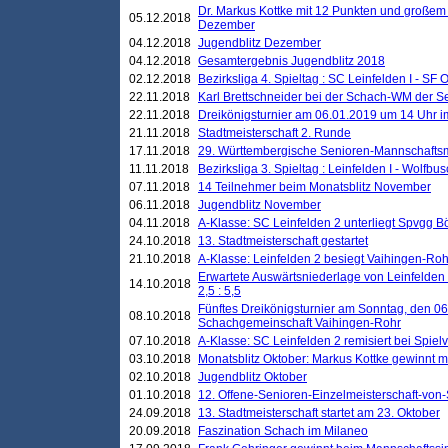
Dr. Markus Kottke mit 12 Punkten und großem
05.12.2018
Dezember
04.12.2018
Jugendblitz Dezember
04.12.2018
Gesamtergebnis Jugendblitz 2018
02.12.2018
Bezirksliga 4. Spieltag : SC Leinfelden I - SF O
22.11.2018
Karl Brettschneider bei der Schach-WM der S
22.11.2018
Dreikönigsturnier am 06.01.2019 um 14 Uhr im 
21.11.2018
Stadtmeisterschaft 2. Runde
17.11.2018
29. Württembergische Senioren-Mannschaftsm
11.11.2018
Bezirksliga 3. Spieltag : Leinfelden I - Wolfbusch
07.11.2018
14 Teilnehmer beim Monatsblitz November
06.11.2018
Jugendblitz November
04.11.2018
A-Klasse: SC Leinfelden 2 unterliegt Spvgg Bö
24.10.2018
13. Stadtmeisterschaft gestartet
21.10.2018
A-Klasse: Leinfelden 2 besiegt Vaihingen-Rohr 
Erwartete Auswärtsniederlage von Leinfelden 
14.10.2018
2,5 : 5,5
Fünftes Dreikönigsturnier am Sonntag, den 0
08.10.2018
Schachgemeinschaft Vaihingen-Rohr
07.10.2018
A-Klasse: SC Leinfelden 2 remisiert bei Spie
03.10.2018
Monatsblitz Oktober: Markus Kottke gewinnt mi
02.10.2018
Jugendblitz Oktober
01.10.2018
12. Offene-Senioren-Einzelmeisterschaft-von
24.09.2018
13. Stadtmeisterschaft startet am 23. Oktober
20.09.2018
Faszination Schach im Milaneo