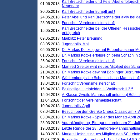
Karl Brettschneider und Peter Abel erfolgreic
01.06.2018
Neuenahr
30.05.2018
Karl Brettschneider trumpft auf !
24.05.2018
Peter Abel und Karl Brettschneider aktiv bei
23.05.2018
Fortschritt Vereinsmeisterschaft
Karl Brettschneider bei der Offenen Hessisch
15.05.2018
erfolgreich
09.05.2018
Maiblitz: Peter Breuning
08.05.2018
Jugendblitz Mai
05.05.2018
Dr. Markus Kottke gewinnt Bebenhausener Mo
01.05.2018
Dr. Markus Kottke erfolgreich beim Schach in
25.04.2018
Fortschritt Vereinsmeisterschaft
25.04.2018
Manfred Streiter wird neues Mitglied des Sch
21.04.2018
Dr. Markus Kottke gewinnt Böblinger Blitzturni
21.04.2018
Württembergische Schnellschach-Mannschafts
18.04.2018
Fortschritt Vereinsmeisterschaft
15.04.2018
Bezirksliga : Leinfelden I - Wolfbusch II 3:5
15.04.2018
A-Klasse: Zweite Mannschaft unterliegt Böblin
11.04.2018
Fortschritt der Vereinsmeisterschaft
10.04.2018
Jugendblitz April
08.04.2018
Besuch bei den Grenke Chess Classic am 7. A
03.04.2018
Dr. Markus Kottke - Spieler des Monats April 
23.03.2018
Vorankündigung: Biergartenturnier am 21. Jul
19.03.2018
Letzte Runde der 28. Senioren-Mannschaftsme
14.03.2018
Markus Hofer ist neues Mitglied des SC Leinf
11.03.2018
Bezirksliga : Herrenberg I - Leinfelden I 4,5:3,