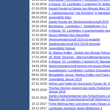
11.03.2018
A-Klasse: SC Leinfelden 2 unterliegt SC Böbli
07.03.2018
Harald Fendel ist Spieler des Monats März 2
06.03.2018
2. Jubiläumsturnier "Uta Röchling" in Magdebu
06.03.2018
Jugendblitz März
28.02.2018
Zweite Runde der Vereinsmeisterschaft 2018
25.02.2018
Bezirksliga : Leinfelden I - Sindelfingen I 5:3
25.02.2018
A-Klasse: SC Leinfelden 2 unentschieden geg
21.02.2018
Neues Mitglied Nico Bauerfeld
21.02.2018
Vereinsmeisterschaft 2018 ist gestartet
16.02.2018
Stadtmeisterschaft 2017/2018 beendet
06.02.2018
Jugendblitz Februar
06.02.2018
Dr. Markus Kottke - Spieler des Monats Febru
27.01.2018
28. Württ. Senioren - Mannschaftsmeisterscha
24.01.2018
A-Klasse: SC Leinfelden 2 besiegt SC Magstadt
18.01.2018
Vereinsmeisterschaft beginnt mit neuem Mod
14.01.2018
Auswärtssieg ! Leinfelden I schlägt Schwaikhei
09.01.2018
Monatsblitz Januar: Markus Kottke und Frank
09.01.2018
Jugendblitz Januar 2018
07.01.2018
Höhen und Tiefen für Horst beim Turnier 30. 
Thomas Heining gewinnt das vierte Dreikönigs
06.01.2018
Januar 2018
Viertes Dreikönigsturnier des Schachclubs Le
02.01.2018
Räumen der Schachgemeinschaft Vaihingen-
15.12.2017
Frohe Weihnachten und einen gutes Neues J
10.12.2017
Leinfelden siegreich gegen Böblingen 3