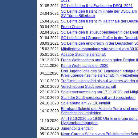
2021
01.05.2021
SC Leinfelden II ist Zweiter der DSOL 2021
SC Leinfelden II steht im Finale der DSOL am 
24.04.2021
SV Türme Billerbeck
15.04.2021
SC Leinfelden II steht im Halbfinale der Deu
03.04.2021
Frohe Ostern
02.04.2021
SC Leinfelden II ist Gruppensieger in der De
01.04.2021
SC Leinfelden I Gruppenfünfter in der Deuts
30.03.2021
SC Leinfelden erfolgreich in der Deutschen 
15.03.2021
Mitgliederversammlung wird verlegt vom 30.0
05.01.2021
Absage Stadtmeisterschaft
19.12.2020
Frohe Weihnachten und einen guten Beginn f
17.11.2020
Keine Weihnachtsfeier 2020
Drei Jugendliche des SC Leinfelden erfolgreic
04.11.2020
Kreisjugendeinzelmeisterschaft im Freizeithe
31.10.2020
Treff Impuls ab sofort bis auf weiteres wieder
29.10.2020
Verschiebung Stadtmeisterschaft
27.10.2020
Spielerversammlung am 17.11.2020 und Mitg
24.10.2020
Start der Stadtmeisterschaft wird verschoben
24.10.2020
Spielabend am 27.10. entfällt
Bernhard Schmid und Michele Porro sind neu
14.10.2020
Schachclubs Leinfelden
Am 13.10.2020 ab 19:00 Uhr Erörterung der L
11.10.2020
Hygienebedingungen
06.10.2020
Jugendblitz entfällt
05.10.2020
Neue Corona-Saison vom Präsidium des Sch