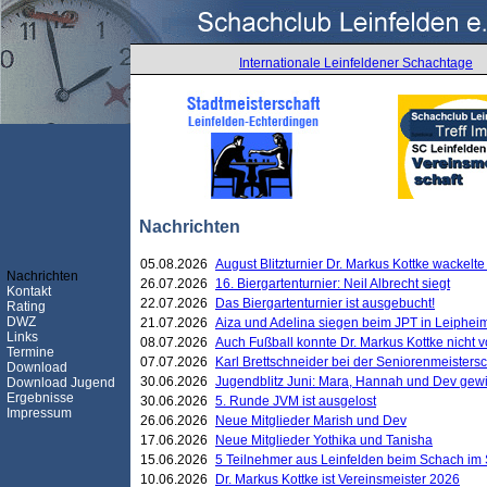
Internationale Leinfeldener Schachtage
Nachrichten
05.08.2026
August Blitzturnier Dr. Markus Kottke wackel
Nachrichten
26.07.2026
16. Biergartenturnier: Neil Albrecht siegt
Kontakt
22.07.2026
Das Biergartenturnier ist ausgebucht!
Rating
DWZ
21.07.2026
Aiza und Adelina siegen beim JPT in Leiphei
Links
08.07.2026
Auch Fußball konnte Dr. Markus Kottke nicht
Termine
07.07.2026
Karl Brettschneider bei der Seniorenmeister
Download
30.06.2026
Jugendblitz Juni: Mara, Hannah und Dev gew
Download Jugend
Ergebnisse
30.06.2026
5. Runde JVM ist ausgelost
Impressum
26.06.2026
Neue Mitglieder Marish und Dev
17.06.2026
Neue Mitglieder Yothika und Tanisha
15.06.2026
5 Teilnehmer aus Leinfelden beim Schach im 
10.06.2026
Dr. Markus Kottke ist Vereinsmeister 2026