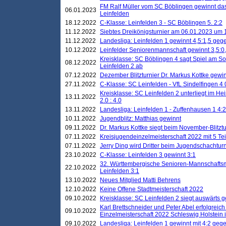
FM Ralf Müller vom SC Böblingen gewinnt das 
06.01.2023
Leinfelden
18.12.2022
C-Klasse: Leinfelden 3 - SC Böblingen 5. 2:2
11.12.2022
Siebtes Dreikönigsturnier am 06.01.2023 um 1
11.12.2022
Landesliga: Leinfelden 1 gewinnt 4,5:1,5 ge
10.12.2022
Leinfelder Seniorenmannschaft gewinnt 3,5:
Kreisklasse: SC Böblingen 4 sagt Spiel am S
08.12.2022
Leinfelden 2 ab
07.12.2022
Dezember Blitzturnier Dr. Markus Kottke gewin
27.11.2022
C-Klasse: SC Leinfelden - VfL Sindelfingen 4 
Kreisklasse: SC Leinfelden 2 unterliegt im H
13.11.2022
2.0 : 4.0
13.11.2022
Landesliga: Leinfelden 1 - Zuffenhausen 1 4:2
10.11.2022
Jugendblitz: Matthias gewinnt
09.11.2022
Dr. Markus Kottke siegt beim November-Blitztu
07.11.2022
Kreisjugendeinzelmeisterschaft 2022 mit 5 T
07.11.2022
Jerry Ding wird Dritter beim Jugendschachturn
23.10.2022
C-Klasse: Leinfelden 3 gewinnt 3:1
32. Württembergische Senioren-Mannschaftsm
22.10.2022
Leinfelden 3:1
13.10.2022
Neues Mitglied Matti Behrens
12.10.2022
Keine Offene Stadtmeisterschaft 2022
09.10.2022
Kreisklasse: SC Leinfelden 2 siegt auswärts g
Karl Brettschneider und Peter Abel erfolgreic
09.10.2022
Einzelmeisterschaft 2022 Schleswig Holstein 
09.10.2022
Landesliga: Leinfelden 1 gewinnt mit 4:2 geg