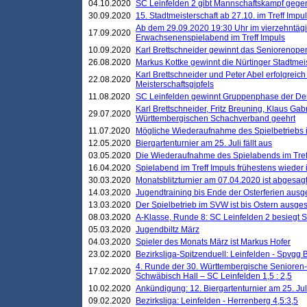
04.10.2020
SC Leinfelden 2 gibt Mannschaftskampf gege
30.09.2020
15. Stadtmeisterschaft ab 27.10. im Treff Impu
Ab dem 29.09.2020 19:30 Uhr im vierzehntäg
17.09.2020
Erwachsenenspielabend im Treff Impuls
10.09.2020
Karl Brettschneider gewinnt das Seniorenopen
26.08.2020
Markus Kottke gewinnt die Nürtinger Stadtmei
Karl Brettschneider und Peter Abel erfolgreic
22.08.2020
Meisterschaftsgipfels
11.08.2020
SC Leinfelden gewinnt Gruppenphase der De
Karl Brettschneider, Fritz Breuning, Klaus Gab
29.07.2020
Württembergischen Schachverband geehrt
11.07.2020
Mögliche Wiederaufnahme des Spielbetriebs
12.05.2020
Biergartenturnier am 25. Juli fällt aus
03.05.2020
Die Wiederaufnahme des Spielabends im Treff
16.04.2020
Spielabend im Treff Impuls frühestens wieder
30.03.2020
Monatsblitzturnier am 07.04.2020 ist abgesag
14.03.2020
Jugendtraining bis Ende der Osterferien ausg
13.03.2020
Der Spielbetrieb im SVW ist bis Ostern ausges
08.03.2020
A-Klasse, Runde 8: SC Leinfelden 2 besiegt 
05.03.2020
Jugendbiltz März
04.03.2020
Spieler des Monats März ist Markus Hofer
23.02.2020
Bezirksliga-Spitzenduell: Leinfelden - Spvgg 
4. Runde der 30. Württembergische Senioren
17.02.2020
Schwäbisch Hall – SC Leinfelden 1,5 : 2,5
10.02.2020
Ankündigung: 12. Biergartenturnier am 25. Juli
09.02.2020
Bezirksliga: Leinfelden - Herrenberg 4,5:3,5