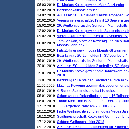
06.03.2019
Dr. Markus Kottke gewinnt März-Blitzturnier
27.02.2019
Bezirkspokalfinale erreicht!
24.02.2019
A-Klasse: SC Leinfelden 2 remisiert gegen SV
20.02.2019
Vereinsmeisterschaft 2019 mit 10 Spielern ges
18.02.2019
29. Württembergische Senioren-Mannschaftsm
12.02.2019
Dr. Markus Kottke gewinnt die Stadtmeistersc
09.02.2019
Viererpokal: Leinfelden schafft Favoritensturz!
Tom Schwan, Matthias Kewenig und Nico Baue
06.02.2019
Monats Februar 2019
06.02.2019
Fritz Zöllmer gewinnt das Monats-Blitzturnier 
03.02.2019
Bezirksliga : SC Leinfelden I - SV Leonberg 4:
26.01.2019
29. Württembergische Senioren-Mannschaftsm
20.01.2019
A-Klasse: SC Leinfelden 2 unterliegt SC Magst
Dr. Markus Kottke gewinnt die Jahreswertung d
15.01.2019
2018
13.01.2019
Bezirksliga : Leinfelden I verliert deutlich mit 
11.01.2019
Matthias Kewenig gewinnt das Jugendmonatsbl
08.01.2019
4. Runde Stadtmeisterschaft ist gelost
08.01.2019
Schon wieder Rekordbeteiligung - 16 Teilneh
06.01.2019
Thanh Kien Tran ist Sieger des Dreikönigstur
27.12.2018
11. Biergartenturnier am 20. Juli 2019
20.12.2018
Frohe Weihnachten und ein gutes Neues Jah
19.12.2018
Stadtmeisterschaft: Kottke und Gehringer führ
17.12.2018
Schöne Weihnachtsfeier 2018
09.12.2018
A-Klasse: Leinfelden 2 unterliegt VfL Sindelfin