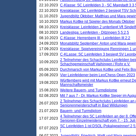
22.10.2023
C-Klasse: SC Leinfelden 3 - SC Magstadt 3 3,
22.10.2023
Kreisklasse: SC Leinfelden 2 besiegt TSV Schö
11.10.2023
Jugendblitz Oktober: Matthias und Mara gewi
10.10.2023
Markus Kottke ist Spieler des Monats Oktober
08.10.2023
Kreisklasse: Leinfelden 2 unterliegt Vfl Sindel
08.10.2023
Landesliga: Leinfelden - Ditzingen 5,5:2,5
08.10.2023
C-Klasse: Herrenberg III - Leinfelden III 2:2
24.09.2023
Monatsblitz September: Anton und Mara gew
17.09.2023
Kreisklasse: Spielvereinigung Renningen 1 unt
17.09.2023
C-KLasse: SC Leinfelden 3 besiegt SV Leonbe
2 Teilnehmer des Schachclubs Leinfelden bei
10.09.2023
Schachgemeinschaft Vaihingen / Rohr e.V.
05.09.2023
Durchmarsch von Markus Kottke und Felix Bow
20.08.2023
Vier Leinfeldener beim LeoChess Open 2023
Württemberg wird mit Markus Kottke erneut D
19.08.2023
Mannschaftsmeister
15.08.2023
Weitere Bauern- und Turmdiplome
02.08.2023
Mit 7 aus 7 - Dr. Markus Kottke Sieger im Augus
2 Teilnehmer des Schachclubs Leinfelden an 
26.07.2023
Seniorenmeisterschaft in Bad Wildungen
21.07.2023
Bauern- und Turmdiplom
4 Teilnehmer des SC Leinfelden an der 8. O
17.07.2023
Senioren-Einzelmeisterschaft vom 7. - 15. Jul
SC Leinfelden 1 ist DSOL-Pokalgewinner! 2,5:1
07.07.2023
!
06.07.2023
Jugendblitz: Friedrich, Matti und Mara gewinn