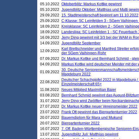
05.10.2022
Oktoberblitz: Markus Kottke gewinnt
05.10.2022
Jugendblitz Oktober: Matthias und Matti gewi
29.09.2022
15. Stadtmeisterschaft beginnt am 11.10.2022
25.09.2022
C-Klasse: SC Leinfelden 3 - SGem Vaihingen 
18.09.2022
Kreisklasse: SC Leinfelden 2 - SGem Vaihinge
18.09.2022
Landesliga: SC Leinfelden 1 - SC Feuerbach 
16.09.2022
Jerry Ding gewinnt mit 3/3 bei der WAM in 
14.09.2022
Jugendblitz September
Karl Brettschneider und Manfred Streiter erfo
12.09.2022
der SGem Vaihingen-Rohr
07.09.2022
Dr. Markus Kottke und Bernhard Schmid - glei
04.09.2022
Markus Kottke wird deutscher Meister mit de
30. Deutsche Seniorenmannschaftsmeistersch
01.09.2022
Magdeburg 2022
Deutscher Schachgipfel 2022 in Magdeburg /
22.08.2022
Einzelmeisterschaft 65+
11.08.2022
Neues Mitglied Maximilian Baier
03.08.2022
Bernhard Schmid gewinnt das August-Blitzturn
31.07.2022
Jerry Ding wird Zwölfter beim Neckarsteinac
27.07.2022
Dr. Markus Kottke neuer Vereinsmeister 2022
23.07.2022
Frank Ott gewinnt das Biergartenturnier 2022
20.07.2022
Bauerndiplom für Mara und Mukund
20.07.2022
Biergartenturnier 2022
16.07.2022
7. Off. Baden-Württembergische Senioren-Ein
13.07.2022
Jugendblitz Juli: Matthias gewinnt