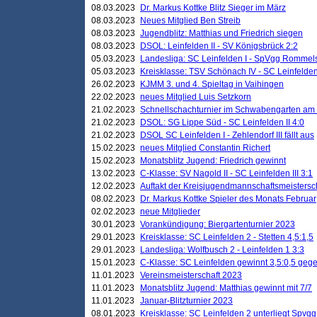
08.03.2023
Dr. Markus Kottke Blitz Sieger im März
08.03.2023
Neues Mitglied Ben Streib
08.03.2023
Jugendblitz: Matthias und Friedrich siegen
08.03.2023
DSOL: Leinfelden II - SV Königsbrück 2:2
05.03.2023
Landesliga: SC Leinfelden I - SpVgg Rommels
05.03.2023
Kreisklasse: TSV Schönach IV - SC Leinfelden 
26.02.2023
KJMM 3. und 4. Spieltag in Vaihingen
22.02.2023
neues Mitglied Luis Setzkorn
21.02.2023
Schnellschachturnier im Schwabengarten am
21.02.2023
DSOL: SG Lippe Süd - SC Leinfelden II 4:0
21.02.2023
DSOL SC Leinfelden I - Zehlendorf III fällt aus
15.02.2023
neues Mitglied Constantin Richert
15.02.2023
Monatsblitz Jugend: Friedrich gewinnt
13.02.2023
C-Klasse: SV Nagold II - SC Leinfelden III 3:1
12.02.2023
Auftakt der Kreisjugendmannschaftsmeistersc
08.02.2023
Dr. Markus Kottke Spieler des Monats Februar
02.02.2023
neue Mitglieder
30.01.2023
Vorankündigung: Biergartenturnier 2023
29.01.2023
Kreisklasse: SC Leinfelden 2 - Stetten 4,5:1,5
29.01.2023
Landesliga: Wolfbusch 2 - Leinfelden 1 3:3
15.01.2023
C-Klasse: SC Leinfelden gewinnt 3,5:0,5 geg
11.01.2023
Vereinsmeisterschaft 2023
11.01.2023
Monatsblitz Jugend: Matthias gewinnt mit 7/7
11.01.2023
Januar-Blitzturnier 2023
08.01.2023
Kreisklasse: SC Leinfelden 2 unterliegt Spvg