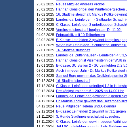
25.02.2025
Neues Mitglied Andreas Prokos
23.02.2025
Hannah Gonsior bei den Württembergischen 
19.02.2025
16. Stadtmeisterschaft: Markus Kottke gewinnt 
16.02.2025
Landesliga: Leinfelden I - Stuttgarter Schachfr
09.02.2025
C-Klasse: Leinfelden 3 unterliegt den Schach
05.02.2025
Vereinsmeisterschaft beginnt am Di, 11.02.
04.02.2025
Februarblitz mit 10 Teilnehmern
03.02.2025
B-Klasse: Leinfelden 2 gewinnt kampflos ge
27.01.2025
WSenMM: Leinfelden - Schmiden/Cannstatt 0,
22.01.2025
16. Stadtmeisterschaft
19.01.2025
Landesliga: Zuffenhausen - Leinfelden 4,5:3,5
19.01.2025
Hannah Gonsior ist Vizemeisterin der WU8 i
13.01.2025
B-Klasse: SC Stetten 2 - SC Leinfelden 2: 2,5:
08.01.2025
Auch im neuen Jahr - Dr. Markus Kottke siegt 
06.01.2025
Samuel Burg gewinnt das Dreikönigsturnier 
19.12.2024
16. Stadtmeisterschaft
17.12.2024
C-Klasse: Leinfelden unterliegt 1:3 in Heimsh
09.12.2024
Dreikönigsturnier am 6.1.2025 ab 14:00 Uhr
08.12.2024
Landesliga: Leinfelden gewinnt 5:3 gegen Sc
04.12.2024
Dr. Markus Kottke gewinnt das Dezember-Blitz
04.12.2024
Neue Mitglieder Helena und Alexandra
02.12.2024
B-Klasse: Leinfelden 2 gewinnt mit 3:1 gegen
21.11.2024
3. Runde Stadtmeisterschaft ist ausgelost
17.11.2024
C-Klasse: Leinfelden gewinnt gegen Vaihinge
13.11.2024
JVM SC Leinfelden beendet: Luis Setzkorn ge