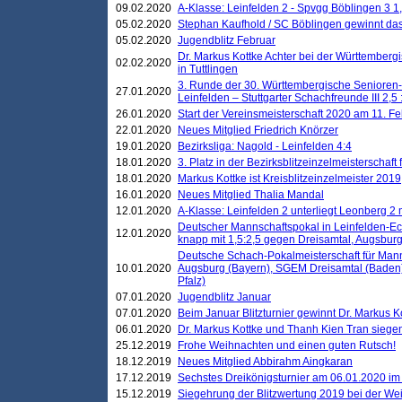
09.02.2020
A-Klasse: Leinfelden 2 - Spvgg Böblingen 3 1,
05.02.2020
Stephan Kaufhold / SC Böblingen gewinnt das 
05.02.2020
Jugendblitz Februar
Dr. Markus Kottke Achter bei der Württembergi
02.02.2020
in Tuttlingen
3. Runde der 30. Württembergische Senioren
27.01.2020
Leinfelden – Stuttgarter Schachfreunde III 2,5 
26.01.2020
Start der Vereinsmeisterschaft 2020 am 11. F
22.01.2020
Neues Mitglied Friedrich Knörzer
19.01.2020
Bezirksliga: Nagold - Leinfelden 4:4
18.01.2020
3. Platz in der Bezirksblitzeinzelmeisterschaft
18.01.2020
Markus Kottke ist Kreisblitzeinzelmeister 2019
16.01.2020
Neues Mitglied Thalia Mandal
12.01.2020
A-Klasse: Leinfelden 2 unterliegt Leonberg 2 
Deutscher Mannschaftspokal in Leinfelden-Ech
12.01.2020
knapp mit 1,5:2,5 gegen Dreisamtal, Augsbur
Deutsche Schach-Pokalmeisterschaft für Mann
10.01.2020
Augsburg (Bayern), SGEM Dreisamtal (Baden
Pfalz)
07.01.2020
Jugendblitz Januar
07.01.2020
Beim Januar Blitzturnier gewinnt Dr. Markus 
06.01.2020
Dr. Markus Kottke und Thanh Kien Tran siegen
25.12.2019
Frohe Weihnachten und einen guten Rutsch!
18.12.2019
Neues Mitglied Abbirahm Aingkaran
17.12.2019
Sechstes Dreikönigsturnier am 06.01.2020 im T
15.12.2019
Siegehrung der Blitzwertung 2019 bei der Wei