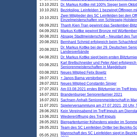
13.10.2021
Dr. Markus Kottke mit 100% Sieger beim Oktobe
10.10.2021
Bezirksliga: Leinfelden 1 bezwingt Öffingen mi
Zwei Mitglieder des SC Leinfelden bei den Of
10.10.2021
Einzelmeisterschaften von Schleswig-Holstei
08.09.2021
Thanh Kien Tran gewinnt das September-Blitz
04.09.2021
Markus Kottke gewinnt Bronze mit Württemberg
30.08.2021
Absage Stadtmeisterschaft – Neustart des Tur
20.08.2021
Bernhard Schmid erfolgreich beim Schachfesti
Dr. Markus Kottke bei der 29. Deutschen Sen
20.08.2021
Landesverbände
04.08.2021
Dr. Markus Kottke siegt beim ersten Blitzturn
Karl Brettschneider und Peter Abel erfolgreic
03.08.2021
Seniorenmeisterschaften in Magdeburg
03.08.2021
Neues Mitglied Felix Bowitz
28.07.2021
+ Janos Barna verstorben +
28.07.2021
Neues Mitglied Constantin Singer
27.07.2021
Am 03.08.2021 erstes Blitzturnier im Treff Im
16.07.2021
Brandenburger Seniorenturnier 2021
16.07.2021
Sachsen-Anhalt-Seniorenmeisterschaft in M
11.07.2021
Spielerversammlung am 27.07.2021, 20 Uhr, T
28.06.2021
Kein Vereinsabend im Treff Impuls am Dienst
13.06.2021
Wiedereröffnung des Treff Impuls
28.05.2021
Biergartenturnier frühestens wieder im Somm
28.05.2021
Team des SC Leinfelden Dritter bei Bezirks-S
Mannschaft des SC Leinfelden siegt in Bezirks
05.05.2021