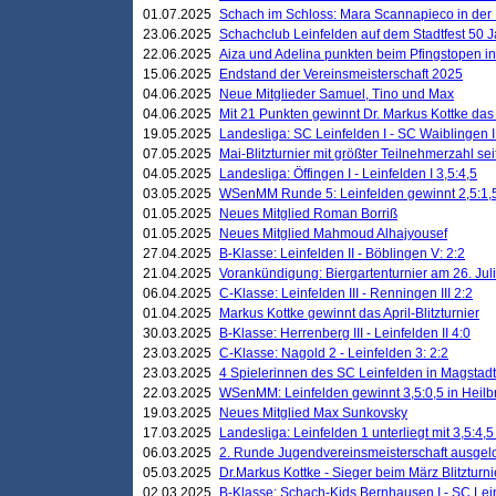
01.07.2025
Schach im Schloss: Mara Scannapieco in der
23.06.2025
Schachclub Leinfelden auf dem Stadtfest 50 
22.06.2025
Aiza und Adelina punkten beim Pfingstopen i
15.06.2025
Endstand der Vereinsmeisterschaft 2025
04.06.2025
Neue Mitglieder Samuel, Tino und Max
04.06.2025
Mit 21 Punkten gewinnt Dr. Markus Kottke das J
19.05.2025
Landesliga: SC Leinfelden I - SC Waiblingen I
07.05.2025
Mai-Blitzturnier mit größter Teilnehmerzahl se
04.05.2025
Landesliga: Öffingen I - Leinfelden I 3,5:4,5
03.05.2025
WSenMM Runde 5: Leinfelden gewinnt 2,5:1,
01.05.2025
Neues Mitglied Roman Borriß
01.05.2025
Neues Mitglied Mahmoud Alhajyousef
27.04.2025
B-Klasse: Leinfelden II - Böblingen V: 2:2
21.04.2025
Vorankündigung: Biergartenturnier am 26. Juli
06.04.2025
C-Klasse: Leinfelden III - Renningen III 2:2
01.04.2025
Markus Kottke gewinnt das April-Blitzturnier
30.03.2025
B-Klasse: Herrenberg III - Leinfelden II 4:0
23.03.2025
C-Klasse: Nagold 2 - Leinfelden 3: 2:2
23.03.2025
4 Spielerinnen des SC Leinfelden in Magstadt
22.03.2025
WSenMM: Leinfelden gewinnt 3,5:0,5 in Heilb
19.03.2025
Neues Mitglied Max Sunkovsky
17.03.2025
Landesliga: Leinfelden 1 unterliegt mit 3,5:4,5
06.03.2025
2. Runde Jugendvereinsmeisterschaft ausgel
05.03.2025
Dr.Markus Kottke - Sieger beim März Blitzturni
02.03.2025
B-Klasse: Schach-Kids Bernhausen I - SC Lein