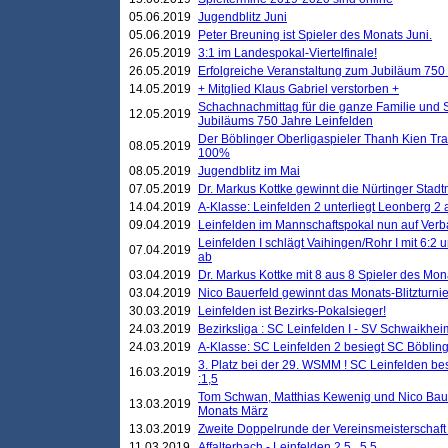
05.06.2019
Jugendblitz Juni
05.06.2019
Peter Breuning ist Spieler des Monats Juni.
26.05.2019
3:1 im Landespokal-Viertelfinale!
26.05.2019
Erfolgreiche Veranstaltung zum Jubiläum 750
14.05.2019
+ Mitglied Klaus Gabriel verstorben +
Schachnachmittag für die ganze Familie und 
12.05.2019
Jubiläums 750 Jahre Leinfelden
Der Böblinger Oberligaspieler Thanh Kien Tran
08.05.2019
100%
08.05.2019
Jugendblitz im Mai
07.05.2019
Dr. Markus Kottke gewinnt die Nürtinger Stadt
14.04.2019
A-Klasse: Leinfelden 2 unterliegt Leonberg 2 a
09.04.2019
Leinfelden im Mannschaftspokal nun auf Ver
Leinfelden I schlägt Vaihingen/Rohr I mit 6:2 
07.04.2019
ab
03.04.2019
Dr. Markus Kottke mit 8 aus 8 Spieler des Mona
03.04.2019
Nico Bauerfeld gewinnt das Monats-Blitzturnier
30.03.2019
Leinfelden ist Bezirks-Pokalsieger!
24.03.2019
Bezirksliga : SC Leinfelden I - SV Schwaikheim
24.03.2019
A-Klasse: SC Leinfelden 2 besiegt SC Böbling
3. Platz bei der 29. WSMM ! SC Leinfelden b
16.03.2019
:1,5
Tom Schwan, Matthias Kewenig und Nico Baue
13.03.2019
Monats März
13.03.2019
Zweite Doppelrunde der Vereinsmeisterschaft i
11.03.2019
Affalterbach - Leinfelden 2,5 . 5,5