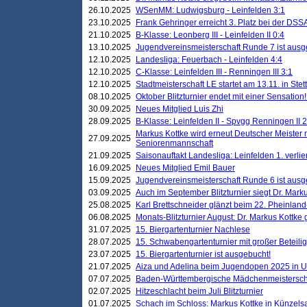
26.10.2025
WSenMM: Ludwigsburg - Leinfelden 3:1
23.10.2025
Frank Gehringer erreicht 3. Platz bei der DS
21.10.2025
B-Klasse: Leonberg III - Leinfelden II 0:4
13.10.2025
Jugendvereinsmeisterschaft Runde 7 ist ausg
12.10.2025
Landesliga: Feuerbach - Leinfelden 4:4
12.10.2025
C-Klasse: Leinfelden III - Renningen III 3:1
12.10.2025
Stadtmeisterschaft LE startet am 13.11. in Stet
08.10.2025
Oktober Blitzturnier endet mit einer Sensation!
30.09.2025
Neues Mitglied Luis Zhi
28.09.2025
B-Klasse: Leinfelden II - Spvgg Renningen II 2
Markus Kottke wird erneut Deutscher Meister 
27.09.2025
Seniorenmannschaft
21.09.2025
Saisonauftakt Landesliga: Leinfelden 1. verlier
16.09.2025
Neues Mitglied Emil Bauer
15.09.2025
Jugendvereinsmeisterschaft Runde 6 ist ausg
03.09.2025
Auch im September Blitzturnier siegt Dr. Mark
25.08.2025
Karl Brettschneider glänzt beim 22. Pheinlan
06.08.2025
Monats-Blitzturnier August: Dr. Markus Kottke
31.07.2025
15. Biergartenturnier Nachlese
28.07.2025
15. Schwabengartenturnier mit großer Beteili
23.07.2025
15. Biergartenturnier ist ausgebucht!
21.07.2025
Aiza und Adelina beim Jugendopen 2025 in 
07.07.2025
Baden-Württembergische Mädchenmeistersch
02.07.2025
Hitzeschlacht beim Juli Blitzturnier
01.07.2025
Schach im Schloss: Markus Kottke in Künzels