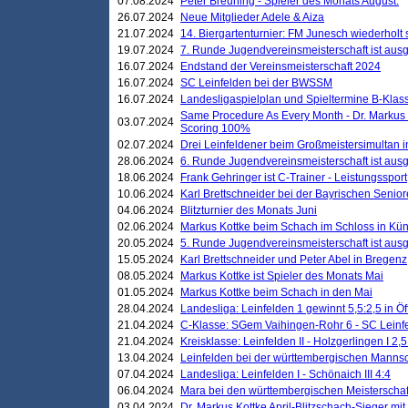
07.08.2024
Peter Breuning - Spieler des Monats August.
26.07.2024
Neue Mitglieder Adele & Aiza
21.07.2024
14. Biergartenturnier: FM Junesch wiederholt
19.07.2024
7. Runde Jugendvereinsmeisterschaft ist ausg
16.07.2024
Endstand der Vereinsmeisterschaft 2024
16.07.2024
SC Leinfelden bei der BWSSM
16.07.2024
Landesligaspielplan und Spieltermine B-Kla
Same Procedure As Every Month - Dr. Markus 
03.07.2024
Scoring 100%
02.07.2024
Drei Leinfeldener beim Großmeistersimultan 
28.06.2024
6. Runde Jugendvereinsmeisterschaft ist ausg
18.06.2024
Frank Gehringer ist C-Trainer - Leistungssport
10.06.2024
Karl Brettschneider bei der Bayrischen Senio
04.06.2024
Blitzturnier des Monats Juni
02.06.2024
Markus Kottke beim Schach im Schloss in Kü
20.05.2024
5. Runde Jugendvereinsmeisterschaft ist ausg
15.05.2024
Karl Brettschneider und Peter Abel in Bregenz
08.05.2024
Markus Kottke ist Spieler des Monats Mai
01.05.2024
Markus Kottke beim Schach in den Mai
28.04.2024
Landesliga: Leinfelden 1 gewinnt 5,5:2,5 in Ö
21.04.2024
C-Klasse: SGem Vaihingen-Rohr 6 - SC Leinfe
21.04.2024
Kreisklasse: Leinfelden II - Holzgerlingen I 2,5
13.04.2024
Leinfelden bei der württembergischen Mannsc
07.04.2024
Landesliga: Leinfelden I - Schönaich III 4:4
06.04.2024
Mara bei den württembergischen Meisterscha
03.04.2024
Dr. Markus Kottke April-Blitzschach-Sieger mit