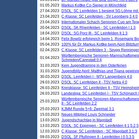
01.05.2023
Markus Kottke Co-Sieger in Mönchfeld
27.04.2023
DSOL: SC Leinfelden 1 besiegt SG Löhne mit 
23.04.2023
C-Klasse: SC Leinfelden - SV Leonberg 3 4:0
23.04.2023
Internationaler Schach-Senioren-Cup am Te
20.04.2023
DSOL: SK Rheinfelden - SC Leinfelden I 1:3
18.04.2023
DSOL: SG Porz III - SC Leinfelden II 1:3
14.04.2023
Felix Bowitz erfolgreich beim 1. Rosemarie B
05.04.2023
100% für Dr. Markus Kottke beim April-Blitztur
02.04.2023
C-Klasse: SC Leinfelden 3 - Spvgg Renningen
Württembergische Senioren-Mannschaftsmeist
01.04.2023
Schmiden/Cannstatt 0:4
31.03.2023
Kein Jugendtraining in den Osterferien
31.03.2023
Jugendblitz April: Matthias und Tijana gewinn
30.03.2023
DSOL: Leinfelden I - MTV Langenberg 4:0
29.03.2023
DSOL: SC Leinfelden II - TSV Netra 4:0
26.03.2023
Kreisklasse: SC Leinfelden II - TSV Heimsheim
26.03.2023
Landesliga: SC Leinfelden I - TSV Schönaich II
Württembergische Senioren-Mannschaftsmeiste
25.03.2023
II - SC Leinfelden 2:2
25.03.2023
KJMM Runde 5+6: Zweimal 3:1
15.03.2023
Neues Mitglied Louis Schneider
13.03.2023
Jugendschachtag in Magstadt
13.03.2023
DSOL: SC Eppingen - SC Leinfelden II 1,5:2,5
12.03.2023
C-Klasse: SC Leinfelden - SC Magstadt 3 1:3
09.03.2023
DSOL: SF Pfullingen II - Leinfelden I 0,5:3,5