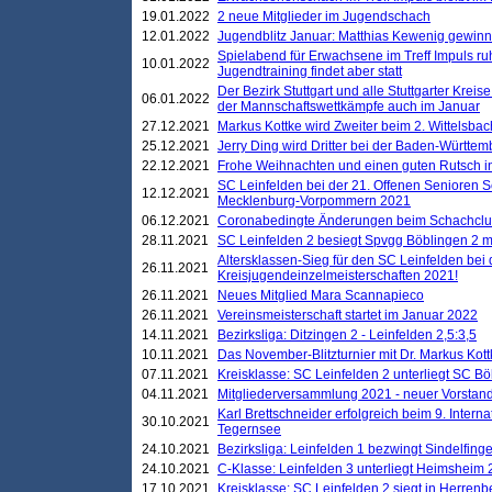
19.01.2022
2 neue Mitglieder im Jugendschach
12.01.2022
Jugendblitz Januar: Matthias Kewenig gewinn
Spielabend für Erwachsene im Treff Impuls ru
10.01.2022
Jugendtraining findet aber statt
Der Bezirk Stuttgart und alle Stuttgarter Krei
06.01.2022
der Mannschaftswettkämpfe auch im Januar
27.12.2021
Markus Kottke wird Zweiter beim 2. Wittelsb
25.12.2021
Jerry Ding wird Dritter bei der Baden-Württem
22.12.2021
Frohe Weihnachten und einen guten Rutsch i
SC Leinfelden bei der 21. Offenen Senioren S
12.12.2021
Mecklenburg-Vorpommern 2021
06.12.2021
Coronabedingte Änderungen beim Schachclub 
28.11.2021
SC Leinfelden 2 besiegt Spvgg Böblingen 2 mi
Altersklassen-Sieg für den SC Leinfelden bei
26.11.2021
Kreisjugendeinzelmeisterschaften 2021!
26.11.2021
Neues Mitglied Mara Scannapieco
26.11.2021
Vereinsmeisterschaft startet im Januar 2022
14.11.2021
Bezirksliga: Ditzingen 2 - Leinfelden 2,5:3,5
10.11.2021
Das November-Blitzturnier mit Dr. Markus Kott
07.11.2021
Kreisklasse: SC Leinfelden 2 unterliegt SC B
04.11.2021
Mitgliederversammlung 2021 - neuer Vorstan
Karl Brettschneider erfolgreich beim 9. Inte
30.10.2021
Tegernsee
24.10.2021
Bezirksliga: Leinfelden 1 bezwingt Sindelfinge
24.10.2021
C-Klasse: Leinfelden 3 unterliegt Heimsheim 2
17.10.2021
Kreisklasse: SC Leinfelden 2 siegt in Herrenbe