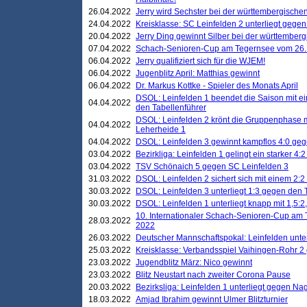
26.04.2022
Jerry wird Sechster bei der württembergische
24.04.2022
Kreisklasse: SC Leinfelden 2 unterliegt gege
20.04.2022
Jerry Ding gewinnt Silber bei der württemberg
07.04.2022
Schach-Senioren-Cup am Tegernsee vom 26. M
06.04.2022
Jerry qualifiziert sich für die WJEM!
06.04.2022
Jugenblitz April: Matthias gewinnt
06.04.2022
Dr. Markus Kottke - Spieler des Monats April
DSOL: Leinfelden 1 beendet die Saison mit e
04.04.2022
den Tabellenführer
DSOL: Leinfelden 2 krönt die Gruppenphase m
04.04.2022
Leherheide 1
04.04.2022
DSOL: Leinfelden 3 gewinnt kampflos 4:0 geg
03.04.2022
Bezirkliga: Leinfelden 1 gelingt ein starker 4
03.04.2022
TSV Schönaich 5 gegen SC Leinfelden 3
31.03.2022
DSOL: Leinfelden 2 sichert sich mit einem 2:2 d
30.03.2022
DSOL: Leinfelden 3 unterliegt 1:3 gegen den 
30.03.2022
DSOL: Leinfelden 1 unterliegt knapp mit 1,5
10. Internationaler Schach-Senioren-Cup am T
28.03.2022
2022
26.03.2022
Deutscher Mannschaftspokal: Leinfelden unte
25.03.2022
Kreisklasse: Verbandsspiel Vaihingen-Rohr 2 
23.03.2022
Jugendblitz März: Nico gewinnt
23.03.2022
Blitz Neustart nach zweiter Corona Pause
20.03.2022
Bezirksliga: Leinfelden 1 unterliegt gegen Nag
18.03.2022
Amjad Ibrahim gewinnt Ulmer Blitzturnier