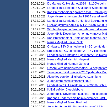
10.01.2024
Dr. Markus Kottke startet 2024 mit 100% beim 
07.01.2024
Landesliga: Leinfelden Stuttgarter Schachfreun
06.01.2024
Karl Brettschneider gewinnt das 8. Dreikönigs
29.12.2023
Jugendvereinsmeisterschaft 2024 startet am 0
17.12.2023
Landesliga: Leinfelden unterliegt Backnang kn
15.12.2023
Dreikönigsturnier am Sa, 6.1.2023 ab 14:00 U
09.12.2023
Württembergische Senioren-Mannschaftsmeiste
06.12.2023
Jugendblitz Dezember: Anton gewinnt vor Matt
06.12.2023
Karl Brettschneider - Spieler des Monats De
05.12.2023
Neues Mitglied Emile Renkl
03.12.2023
C-Klasse: TSV Simmozheim 1 - SC Leinfelden
03.12.2023
Kreisklasse: SC Leinfelden 2 – TSV Heimshei
26.11.2023
Landesliga: Leinfelden 1 gewinnt 5:3 in Ro
22.11.2023
Neues Mitglied Yannick Nägelein
22.11.2023
Neues Mitglied Hannah Gonsior
21.11.2023
Unsere Vereinsmeisterschaft 2024 beginnt am
21.11.2023
Termine für Blitzturniere 2024 Spieler des Mon
21.11.2023
Aktuelles von der Mitgliederversammlung
20.11.2023
Jugendvereinsmeisterschaft 2023
12.11.2023
Landesliga: SC Leinfelden I - SV Wolfbusch II 
10.11.2023
KJEM auf der Diepoldsburg
08.11.2023
Jugendblitz November: Matthias und Tijana 
08.11.2023
Knappes Endergebnis beim November Blitztur
07.11.2023
Neues Mitglied Jakob Rudhart
24.10.2023
Ausschreibung 15. Stadtmeisterschaft LE ist o