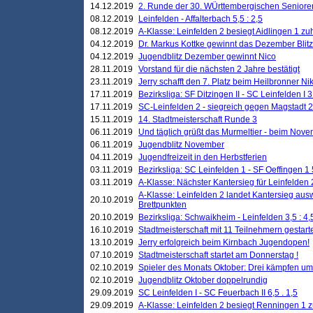
14.12.2019
2. Runde der 30. WÜrttembergischen Seniore
08.12.2019
Leinfelden - Affalterbach 5,5 : 2,5
08.12.2019
A-Klasse: Leinfelden 2 besiegt Aidlingen 1 zu
04.12.2019
Dr. Markus Kottke gewinnt das Dezember Blitzt
04.12.2019
Jugendblitz Dezember gewinnt Nico
28.11.2019
Vorstand für die nächsten 2 Jahre bestätigt
23.11.2019
Jerry schafft den 7. Platz beim Heilbronner 
17.11.2019
Bezirksliga: SF Ditzingen II - SC Leinfelden I 3
17.11.2019
SC-Leinfelden 2 - siegreich gegen Magstadt 2
15.11.2019
14. Stadtmeisterschaft Runde 3
06.11.2019
Und täglich grüßt das Murmeltier - beim Novemb
06.11.2019
Jugendblitz November
04.11.2019
Jugendfreizeit in den Herbstferien
03.11.2019
Bezirksliga: SC Leinfelden 1 - SF Oeffingen 1 
03.11.2019
A-Klasse: Nächster Kantersieg für Leinfelden 2
A-Klasse: Leinfelden 2 landet Kantersieg aus
20.10.2019
Brettpunkten
20.10.2019
Bezirksliga: Schwaikheim - Leinfelden 3,5 : 4,
16.10.2019
Stadtmeisterschaft mit 11 Teilnehmern gestart
13.10.2019
Jerry erfolgreich beim Kirnbach Jugendopen!
07.10.2019
Stadtmeisterschaft startet am Donnerstag !
02.10.2019
Spieler des Monats Oktober: Drei kämpfen um
02.10.2019
Jugendblitz Oktober doppelrundig
29.09.2019
SC Leinfelden I - SC Feuerbach II 6,5 . 1,5
29.09.2019
A-Klasse: Leinfelden 2 besiegt Renningen 1 z