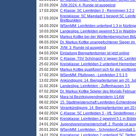
22.03.2024
JVM 2024: 4. Runde ist ausgelost
17.03.2024
C-Klasse: SC Leinfelden 3 - Renningen 3 2:2
Kreisklasse: SC Magstadt 1 besiegt SC Leinfe
17.03.2024
Brettpunkten
16.03.2024
WSenMM: Leinfelden unterliegt 1:3 in Nürting
10.03.2024
Landesliga: Leinfelden gewinnt 5:3 in Waibli
09.03.2024
Markus Kottke bei der Württembergischen Blit
06.03.2024
Dr. Markus Kottke unangefochtener Sieger im M
04.03.2024
JVM: 3. Runde ist ausgelost
04.03.2024
Einladung Biergartenturnier ist jetzt online
25.02.2024
C-Klasse: TSV Schönaich V gegen SC Leinfelde
25.02.2024
Kreisklasse: Leinfelden 2 unterliegt Herrenber
25.02.2024
Markus Kottke qualifiziert sich für die württem
17.02.2024
WSenMM: Pfullingen - Leinfelden 2,5:1,5
13.02.2024
Ankündigung: 14. Biergartenturnier am 20. Ju
11.02.2024
Landesliga: Leinfelden - Zuffenhausen 3:5
07.02.2024
Dr. Markus Kottke Spieler des Monats Februar
06.02.2024
Mara ist Bezirksjugendmeisterin U14W
06.02.2024
15. Stadtmeisterschaft Leinfelden-Echterding
06.02.2024
Vorankündigung: 14. Biergartenturnier am 20
04.02.2024
C-Klasse: SC Leinfelden 3 - VfL Sindelfingen 
04.02.2024
Kreisklasse: Leinfelden 2 gewinnt 5:1 in Böbl
24.01.2024
Jugendvereinsmeisterschaft: 2. Runde ist aus
20.01.2024
WSenMM: Leinfelden - Schmiden/Cannstatt 1,
14.01.2024
Kreisklasse: Leinfelden 2 unterliegt SC Stette