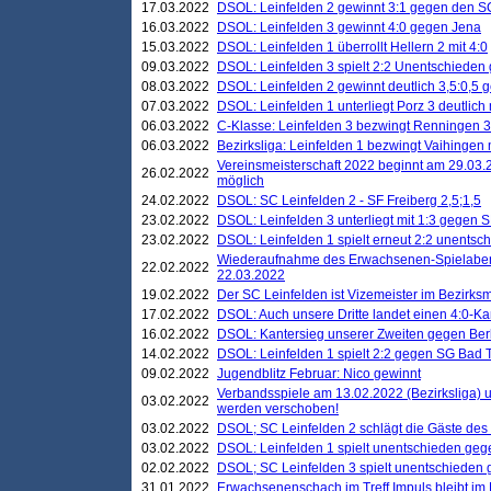
17.03.2022
DSOL: Leinfelden 2 gewinnt 3:1 gegen den 
16.03.2022
DSOL: Leinfelden 3 gewinnt 4:0 gegen Jena
15.03.2022
DSOL: Leinfelden 1 überrollt Hellern 2 mit 4:0
09.03.2022
DSOL: Leinfelden 3 spielt 2:2 Unentschieden
08.03.2022
DSOL: Leinfelden 2 gewinnt deutlich 3,5:0,5
07.03.2022
DSOL: Leinfelden 1 unterliegt Porz 3 deutlich 
06.03.2022
C-Klasse: Leinfelden 3 bezwingt Renningen 3 
06.03.2022
Bezirksliga: Leinfelden 1 bezwingt Vaihingen m
Vereinsmeisterschaft 2022 beginnt am 29.03.2
26.02.2022
möglich
24.02.2022
DSOL: SC Leinfelden 2 - SF Freiberg 2,5;1,5
23.02.2022
DSOL: Leinfelden 3 unterliegt mit 1:3 gegen S
23.02.2022
DSOL: Leinfelden 1 spielt erneut 2:2 unentsc
Wiederaufnahme des Erwachsenen-Spielabend
22.02.2022
22.03.2022
19.02.2022
Der SC Leinfelden ist Vizemeister im Bezirksm
17.02.2022
DSOL: Auch unsere Dritte landet einen 4:0-Ka
16.02.2022
DSOL: Kantersieg unserer Zweiten gegen Ber
14.02.2022
DSOL: Leinfelden 1 spielt 2:2 gegen SG Bad 
09.02.2022
Jugendblitz Februar: Nico gewinnt
Verbandsspiele am 13.02.2022 (Bezirksliga) 
03.02.2022
werden verschoben!
03.02.2022
DSOL; SC Leinfelden 2 schlägt die Gäste des
03.02.2022
DSOL: Leinfelden 1 spielt unentschieden gege
02.02.2022
DSOL; SC Leinfelden 3 spielt unentschieden
31.01.2022
Erwachsenenschach im Treff Impuls bleibt im