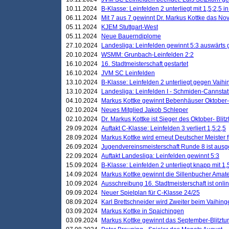
10.11.2024
B-Klasse: Leinfelden 2 unterliegt mit 1,5;2,5 
06.11.2024
Mit 7 aus 7 gewinnt Dr. Markus Kottke das Nov
05.11.2024
KJEM Stuttgart-West
05.11.2024
Neue Bauerndiplome
27.10.2024
Landesliga: Leinfelden gewinnt 5:3 auswärts
20.10.2024
WSMM: Grunbach-Leinfelden 2:2
16.10.2024
16. Stadtmeisterschaft gestartet
16.10.2024
JVM SC Leinfelden
13.10.2024
B-Klasse: Leinfelden 2 unterliegt gegen Vaihi
13.10.2024
Landesliga: Leinfelden I - Schmiden-Cannstatt 
04.10.2024
Markus Kottke gewinnt Bebenhäuser Oktober-B
02.10.2024
Neues Mitglied Jakob Schleper
02.10.2024
Dr. Markus Kottke ist Sieger des Oktober- Blitz
29.09.2024
Auftakt C-Klasse: Leinfelden 3 verliert 1,5:2,5
28.09.2024
Markus Kottke wird erneut Deutscher Meister 
26.09.2024
Jugendvereinsmeisterschaft Runde 8 ist ausg
22.09.2024
Auftakt Landesliga: Leinfelden gewinnt 5:3
15.09.2024
B-Klasse: Leinfelden 2 unterliegt knapp mit 1,
14.09.2024
Markus Kottke gewinnt die Sillenbucher Amate
10.09.2024
Ausschreibung 16. Stadtmeisterschaft ist onli
09.09.2024
Neuer Spielplan für C-Klasse 24/25
08.09.2024
Karl Brettschneider wird Zweiter beim Vaihing
03.09.2024
Markus Kottke in Spaichingen
03.09.2024
Markus Kottke gewinnt das September-Blitztur