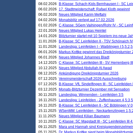
08.02.2026
B-Klasse: Schach-Kids Bernhausen I - SC Leinf
06.02.2026
17. Stadtmeisterschaft: Rafael Kloth gewinnt
06.02.2026
Neues Mitglied Karim Meftahi
04.02.2026
Monatsblitz verlegt auf 17.02.2026
01.02.2026
C-Klasse: SGem Vaihingen/Rohr IV - SC Leinfel
22.01.2026
Neues Mitglied Lukas Heintel
14.01.2026
Blitzturnier startet mit 10 Spielern ins neue J
11.01.2026
B-Klasse: SC Leinfelden II - TSV Schönaich IV
11.01.2026
Landesliga: Leinfelden I - Waiblingen I 5,5:2,5
06.01.2026
Markus Kottke gewinnt das Dreikönigsturnier
06.01.2026
Neues Mitglied Johannes Bladt
14.12.2025
C-Klasse: SC Leinfelden III - SV Herrenberg III
10.12.2025
Neues Mitglied Abdullah Al Awad
08.12.2025
Ankündigung Dreikönigsturnier 2026
07.12.2025
Vereinsmeisterschaft 2026 Ausschreibung
07.12.2025
B-Klasse: VfL Sindelfingen III - SC Leinfelden I
03.12.2025
Monats-Blitzturnier Dezember mit Sensation
30.11.2025
Landesliga: Winnenden - Leinfelden 3:5
16.11.2025
Landesliga: Leinfelden - Zuffenhausen 4,5:3,5
16.11.2025
B-Klasse: SC Leinfelden II - SC Böblingen V 0
15.11.2025
WSenMM: Leinfelden - Neckartenzlingen 1,5:
11.11.2025
Neues Mitglied Kilian Baumann
10.11.2025
C-Klasse: SC Magstadt III - SC Leinfelden III 4
09.11.2025
Mara und Hannah sind Kreisjugendeinzelmei
05.11.2025
Dr. Markus Kottke siegt beim Monatsblitzturn