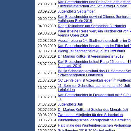
Karl Brettschneider und Peter Abel erfolgreich
28.09.2019
Einzelmeisterschaft von Schleswig-Holstein
23.09.2019
Jugendblitz September
Karl Brettschneider gewinnt Offenes Seniore
06.09.2019
Vaihingen-Rohr 2019
04.09.2019
Rege Teilnahme am September Blitzturnier
Wien ist eine Reise wert, ein Kurzbericht von
29.08.2019
Vienna Open 2019
22.08.2019
Ausschreibung 14. Stadtmeisterschaft ist im
20.08.2019
Karl Brettschneider hervorragender Elfter bei
07.08.2019
Wenig Teilnehmer beim August Blitzturnier
30.07.2019
Dr. Markus Kottke ist Vereinsmeister 2019
Karl Brettschneider belegt Rang 26 bei den 1
28.07.2019
Neustadt 2019
IM Ilja Schneider gewinnt das 11. Sommer-Sch
21.07.2019
Schwabengarten Leinfelden
21.07.2019
SC Leinfelden ist Vizepokalsieger im württem
11. Sommer-Schnellschachturnier am 20. Jul
16.07.2019
Leinfelden
Karl Brettschneider in Freudenstadt mit 6,0 
13.07.2019
11
04.07.2019
Jugendblitz Juli
03.07.2019
Dr. Markus Kottke ist Spieler des Monats Juli
30.06.2019
Zwei neue Mitglieder für den Schachclub
30.06.2019
Württembergisches Viererpokalfinale erreicht!
27.06.2019
Halbfinale des Württembergischen Verbands
15.06.2019
Spieltermine 2019-2020 sind online