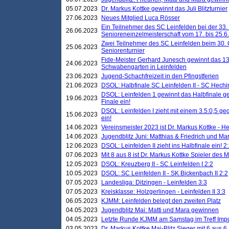
05.07.2023
Dr. Markus Kottke gewinnt das Juli Blitzturnier
27.06.2023
Neues Mitglied Luca Rösser
Ein Teilnehmer des SC Leinfelden bei der 33.
26.06.2023
Senioreneinzelmeisterschaft vom 17. bis 25.
Zwei Teilnehmer des SC Leinfelden beim 30.
25.06.2023
Seniorenturnier
Fide-Meister Gerhard Junesch gewinnt das 1
24.06.2023
Schwabengarten in Leinfelden
23.06.2023
Jugend-Schachfreizeit in den Pfingstferien
21.06.2023
DSOL: Halbfinale SC Leinfelden II - SC Hechi
DSOL: Leinfelden 1 gewinnt das Halbfinale geg
19.06.2023
Finale ein!
DSOL: Leinfelden I zieht mit einem 3.5:0,5 g
15.06.2023
ein!
14.06.2023
Vereinsmeister 2023 ist Dr. Markus Kottke - 
14.06.2023
Jugendblitz Juni: Matthias & Friedrich und M
12.06.2023
DSOL: Leinfelden II zieht ins Halbfinale ein! 2
07.06.2023
Mit 8 aus 8 ist Dr. Markus Kottke Spieler des 
12.05.2023
DSOL: Kreuzberg II - SC Leinfelden I 2:2
10.05.2023
DSOL: SC Leinfelden II - SK Bickenbach II 2:2
07.05.2023
Landesliga: Ditzingen - Leinfelden 3:3
07.05.2023
Kreisklasse: Holzgerlingen - Leinfelden II 3:3
06.05.2023
KJMM: Leinfelden belegt den zweiten Platz
04.05.2023
Jugendblitz Mai: Matti und Mara gewinnen
04.05.2023
Letzte Runde KJMM am Samstag im Treff Imp
03.05.2023
Dr. Markus Kottke Mai-Blitz Sieger mit 6 aus 6