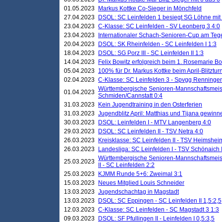
01.05.2023
Markus Kottke Co-Sieger in Mönchfeld
27.04.2023
DSOL: SC Leinfelden 1 besiegt SG Löhne mit 
23.04.2023
C-Klasse: SC Leinfelden - SV Leonberg 3 4:0
23.04.2023
Internationaler Schach-Senioren-Cup am Te
20.04.2023
DSOL: SK Rheinfelden - SC Leinfelden I 1:3
18.04.2023
DSOL: SG Porz III - SC Leinfelden II 1:3
14.04.2023
Felix Bowitz erfolgreich beim 1. Rosemarie B
05.04.2023
100% für Dr. Markus Kottke beim April-Blitztur
02.04.2023
C-Klasse: SC Leinfelden 3 - Spvgg Renningen
Württembergische Senioren-Mannschaftsmeist
01.04.2023
Schmiden/Cannstatt 0:4
31.03.2023
Kein Jugendtraining in den Osterferien
31.03.2023
Jugendblitz April: Matthias und Tijana gewinn
30.03.2023
DSOL: Leinfelden I - MTV Langenberg 4:0
29.03.2023
DSOL: SC Leinfelden II - TSV Netra 4:0
26.03.2023
Kreisklasse: SC Leinfelden II - TSV Heimsheim
26.03.2023
Landesliga: SC Leinfelden I - TSV Schönaich II
Württembergische Senioren-Mannschaftsmeiste
25.03.2023
II - SC Leinfelden 2:2
25.03.2023
KJMM Runde 5+6: Zweimal 3:1
15.03.2023
Neues Mitglied Louis Schneider
13.03.2023
Jugendschachtag in Magstadt
13.03.2023
DSOL: SC Eppingen - SC Leinfelden II 1,5:2,5
12.03.2023
C-Klasse: SC Leinfelden - SC Magstadt 3 1:3
09.03.2023
DSOL: SF Pfullingen II - Leinfelden I 0,5:3,5