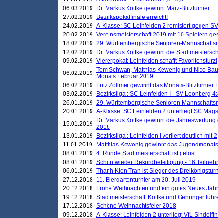
06.03.2019
Dr. Markus Kottke gewinnt März-Blitzturnier
27.02.2019
Bezirkspokalfinale erreicht!
24.02.2019
A-Klasse: SC Leinfelden 2 remisiert gegen SV
20.02.2019
Vereinsmeisterschaft 2019 mit 10 Spielern ges
18.02.2019
29. Württembergische Senioren-Mannschaftsm
12.02.2019
Dr. Markus Kottke gewinnt die Stadtmeistersc
09.02.2019
Viererpokal: Leinfelden schafft Favoritensturz!
Tom Schwan, Matthias Kewenig und Nico Baue
06.02.2019
Monats Februar 2019
06.02.2019
Fritz Zöllmer gewinnt das Monats-Blitzturnier 
03.02.2019
Bezirksliga : SC Leinfelden I - SV Leonberg 4:
26.01.2019
29. Württembergische Senioren-Mannschaftsm
20.01.2019
A-Klasse: SC Leinfelden 2 unterliegt SC Magst
Dr. Markus Kottke gewinnt die Jahreswertung d
15.01.2019
2018
13.01.2019
Bezirksliga : Leinfelden I verliert deutlich mit 
11.01.2019
Matthias Kewenig gewinnt das Jugendmonatsbl
08.01.2019
4. Runde Stadtmeisterschaft ist gelost
08.01.2019
Schon wieder Rekordbeteiligung - 16 Teilneh
06.01.2019
Thanh Kien Tran ist Sieger des Dreikönigstur
27.12.2018
11. Biergartenturnier am 20. Juli 2019
20.12.2018
Frohe Weihnachten und ein gutes Neues Jah
19.12.2018
Stadtmeisterschaft: Kottke und Gehringer führ
17.12.2018
Schöne Weihnachtsfeier 2018
09.12.2018
A-Klasse: Leinfelden 2 unterliegt VfL Sindelfin