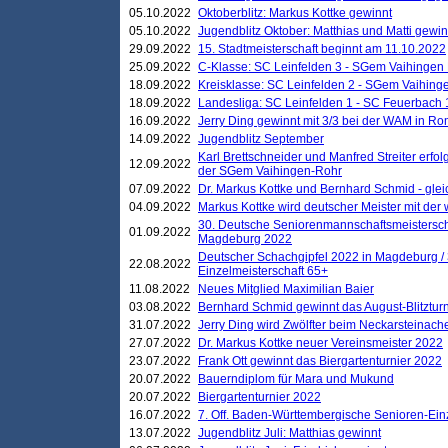
05.10.2022
Oktoberblitz: Markus Kottke gewinnt
05.10.2022
Jugendblitz Oktober: Matthias und Matti gewi
29.09.2022
15. Stadtmeisterschaft beginnt am 11.10.2022
25.09.2022
C-Klasse: SC Leinfelden 3 - SGem Vaihingen 
18.09.2022
Kreisklasse: SC Leinfelden 2 - SGem Vaihinge
18.09.2022
Landesliga: SC Leinfelden 1 - SC Feuerbach 
16.09.2022
Jerry Ding gewinnt mit 3/3 bei der WAM in 
14.09.2022
Jugendblitz September
Karl Brettschneider und Manfred Streiter erfo
12.09.2022
der SGem Vaihingen-Rohr
07.09.2022
Dr. Markus Kottke und Bernhard Schmid - glei
04.09.2022
Markus Kottke wird deutscher Meister mit de
30. Deutsche Seniorenmannschaftsmeistersch
01.09.2022
Magdeburg 2022
Deutscher Schachgipfel 2022 in Magdeburg /
22.08.2022
Einzelmeisterschaft 65+
11.08.2022
Neues Mitglied Maximilian Baier
03.08.2022
Bernhard Schmid gewinnt das August-Blitzturn
31.07.2022
Jerry Ding wird Zwölfter beim Neckarsteinac
27.07.2022
Dr. Markus Kottke neuer Vereinsmeister 2022
23.07.2022
Frank Ott gewinnt das Biergartenturnier 2022
20.07.2022
Bauerndiplom für Mara und Mukund
20.07.2022
Biergartenturnier 2022
16.07.2022
7. Off. Baden-Württembergische Senioren-Ein
13.07.2022
Jugendblitz Juli: Matthias gewinnt