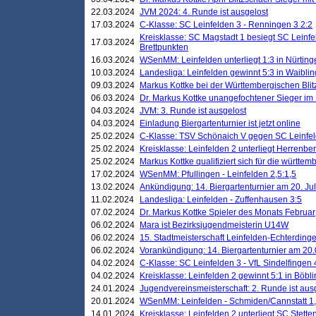
22.03.2024
JVM 2024: 4. Runde ist ausgelost
17.03.2024
C-Klasse: SC Leinfelden 3 - Renningen 3 2:2
Kreisklasse: SC Magstadt 1 besiegt SC Leinfe
17.03.2024
Brettpunkten
16.03.2024
WSenMM: Leinfelden unterliegt 1:3 in Nürting
10.03.2024
Landesliga: Leinfelden gewinnt 5:3 in Waibli
09.03.2024
Markus Kottke bei der Württembergischen Blit
06.03.2024
Dr. Markus Kottke unangefochtener Sieger im M
04.03.2024
JVM: 3. Runde ist ausgelost
04.03.2024
Einladung Biergartenturnier ist jetzt online
25.02.2024
C-Klasse: TSV Schönaich V gegen SC Leinfelde
25.02.2024
Kreisklasse: Leinfelden 2 unterliegt Herrenber
25.02.2024
Markus Kottke qualifiziert sich für die württem
17.02.2024
WSenMM: Pfullingen - Leinfelden 2,5:1,5
13.02.2024
Ankündigung: 14. Biergartenturnier am 20. Ju
11.02.2024
Landesliga: Leinfelden - Zuffenhausen 3:5
07.02.2024
Dr. Markus Kottke Spieler des Monats Februar
06.02.2024
Mara ist Bezirksjugendmeisterin U14W
06.02.2024
15. Stadtmeisterschaft Leinfelden-Echterding
06.02.2024
Vorankündigung: 14. Biergartenturnier am 20
04.02.2024
C-Klasse: SC Leinfelden 3 - VfL Sindelfingen 
04.02.2024
Kreisklasse: Leinfelden 2 gewinnt 5:1 in Böbl
24.01.2024
Jugendvereinsmeisterschaft: 2. Runde ist aus
20.01.2024
WSenMM: Leinfelden - Schmiden/Cannstatt 1,
14.01.2024
Kreisklasse: Leinfelden 2 unterliegt SC Stette