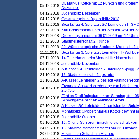
Dr. Markus Kottke mit 12 Punkten und großem
05.12.2018
Dezember
04.12.2018
Jugendblitz Dezember
04.12.2018
Gesamtergebnis Jugendblitz 2018
02.12.2018
Bezirksliga 4. Spieltag : SC Leinfelden I - SF O
22.11.2018
Karl Brettschneider bei der Schach-WM der S
22.11.2018
Dreikönigsturnier am 06.01.2019 um 14 Uhr im 
21.11.2018
Stadtmeisterschaft 2. Runde
17.11.2018
29. Württembergische Senioren-Mannschaftsm
11.11.2018
Bezirksliga 3. Spieltag : Leinfelden I - Wolfbusch
07.11.2018
14 Teilnehmer beim Monatsblitz November
06.11.2018
Jugendblitz November
04.11.2018
A-Klasse: SC Leinfelden 2 unterliegt Spvgg Bö
24.10.2018
13. Stadtmeisterschaft gestartet
21.10.2018
A-Klasse: Leinfelden 2 besiegt Vaihingen-Rohr 
Erwartete Auswärtsniederlage von Leinfelden 
14.10.2018
2,5 : 5,5
Fünftes Dreikönigsturnier am Sonntag, den 0
08.10.2018
Schachgemeinschaft Vaihingen-Rohr
07.10.2018
A-Klasse: SC Leinfelden 2 remisiert bei Spie
03.10.2018
Monatsblitz Oktober: Markus Kottke gewinnt mi
02.10.2018
Jugendblitz Oktober
01.10.2018
12. Offene-Senioren-Einzelmeisterschaft-von
24.09.2018
13. Stadtmeisterschaft startet am 23. Oktober
20.09.2018
Faszination Schach im Milaneo