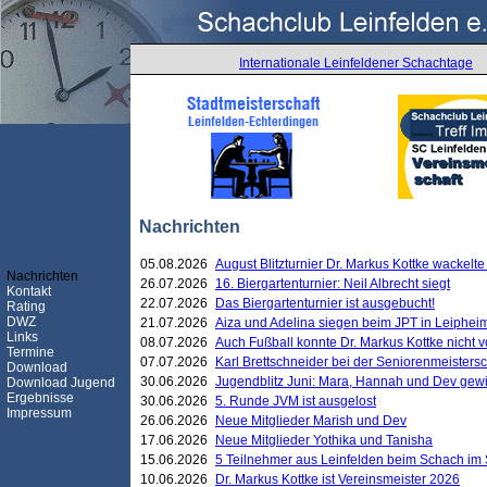
Internationale Leinfeldener Schachtage
Nachrichten
05.08.2026
August Blitzturnier Dr. Markus Kottke wackel
Nachrichten
26.07.2026
16. Biergartenturnier: Neil Albrecht siegt
Kontakt
22.07.2026
Das Biergartenturnier ist ausgebucht!
Rating
DWZ
21.07.2026
Aiza und Adelina siegen beim JPT in Leiphei
Links
08.07.2026
Auch Fußball konnte Dr. Markus Kottke nicht
Termine
07.07.2026
Karl Brettschneider bei der Seniorenmeister
Download
30.06.2026
Jugendblitz Juni: Mara, Hannah und Dev gew
Download Jugend
Ergebnisse
30.06.2026
5. Runde JVM ist ausgelost
Impressum
26.06.2026
Neue Mitglieder Marish und Dev
17.06.2026
Neue Mitglieder Yothika und Tanisha
15.06.2026
5 Teilnehmer aus Leinfelden beim Schach im 
10.06.2026
Dr. Markus Kottke ist Vereinsmeister 2026