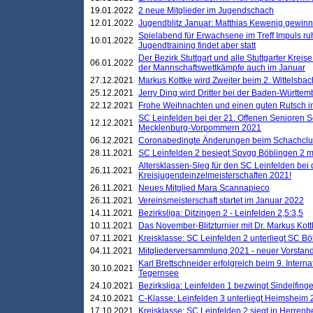
19.01.2022
2 neue Mitglieder im Jugendschach
12.01.2022
Jugendblitz Januar: Matthias Kewenig gewinn
Spielabend für Erwachsene im Treff Impuls ru
10.01.2022
Jugendtraining findet aber statt
Der Bezirk Stuttgart und alle Stuttgarter Krei
06.01.2022
der Mannschaftswettkämpfe auch im Januar
27.12.2021
Markus Kottke wird Zweiter beim 2. Wittelsb
25.12.2021
Jerry Ding wird Dritter bei der Baden-Württem
22.12.2021
Frohe Weihnachten und einen guten Rutsch i
SC Leinfelden bei der 21. Offenen Senioren S
12.12.2021
Mecklenburg-Vorpommern 2021
06.12.2021
Coronabedingte Änderungen beim Schachclub 
28.11.2021
SC Leinfelden 2 besiegt Spvgg Böblingen 2 mi
Altersklassen-Sieg für den SC Leinfelden bei
26.11.2021
Kreisjugendeinzelmeisterschaften 2021!
26.11.2021
Neues Mitglied Mara Scannapieco
26.11.2021
Vereinsmeisterschaft startet im Januar 2022
14.11.2021
Bezirksliga: Ditzingen 2 - Leinfelden 2,5:3,5
10.11.2021
Das November-Blitzturnier mit Dr. Markus Kott
07.11.2021
Kreisklasse: SC Leinfelden 2 unterliegt SC B
04.11.2021
Mitgliederversammlung 2021 - neuer Vorstan
Karl Brettschneider erfolgreich beim 9. Inte
30.10.2021
Tegernsee
24.10.2021
Bezirksliga: Leinfelden 1 bezwingt Sindelfinge
24.10.2021
C-Klasse: Leinfelden 3 unterliegt Heimsheim 2
17.10.2021
Kreisklasse: SC Leinfelden 2 siegt in Herrenbe