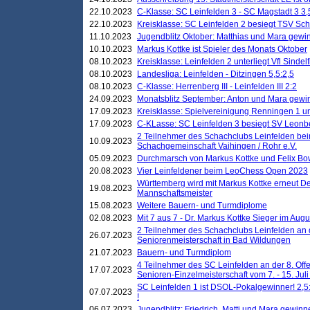
22.10.2023
C-Klasse: SC Leinfelden 3 - SC Magstadt 3 3,
22.10.2023
Kreisklasse: SC Leinfelden 2 besiegt TSV Schö
11.10.2023
Jugendblitz Oktober: Matthias und Mara gewi
10.10.2023
Markus Kottke ist Spieler des Monats Oktober
08.10.2023
Kreisklasse: Leinfelden 2 unterliegt Vfl Sindel
08.10.2023
Landesliga: Leinfelden - Ditzingen 5,5:2,5
08.10.2023
C-Klasse: Herrenberg III - Leinfelden III 2:2
24.09.2023
Monatsblitz September: Anton und Mara gew
17.09.2023
Kreisklasse: Spielvereinigung Renningen 1 unt
17.09.2023
C-KLasse: SC Leinfelden 3 besiegt SV Leonbe
2 Teilnehmer des Schachclubs Leinfelden bei
10.09.2023
Schachgemeinschaft Vaihingen / Rohr e.V.
05.09.2023
Durchmarsch von Markus Kottke und Felix Bow
20.08.2023
Vier Leinfeldener beim LeoChess Open 2023
Württemberg wird mit Markus Kottke erneut D
19.08.2023
Mannschaftsmeister
15.08.2023
Weitere Bauern- und Turmdiplome
02.08.2023
Mit 7 aus 7 - Dr. Markus Kottke Sieger im Augus
2 Teilnehmer des Schachclubs Leinfelden an 
26.07.2023
Seniorenmeisterschaft in Bad Wildungen
21.07.2023
Bauern- und Turmdiplom
4 Teilnehmer des SC Leinfelden an der 8. O
17.07.2023
Senioren-Einzelmeisterschaft vom 7. - 15. Jul
SC Leinfelden 1 ist DSOL-Pokalgewinner! 2,5:1
07.07.2023
!
06.07.2023
Jugendblitz: Friedrich, Matti und Mara gewinn