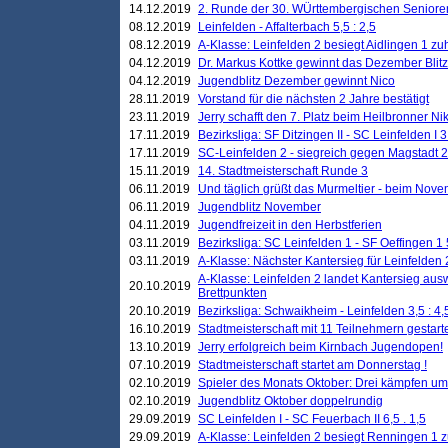
14.12.2019
2. Runde der 30. WÜrttembergischen Seniore
08.12.2019
Leinfelden - Affalterbach 5,5 : 2,5
08.12.2019
A-Klasse: Leinfelden 2 besiegt Aidlingen 1 zu
04.12.2019
Dr. Markus Kottke gewinnt das Dezember Blitzt
04.12.2019
Jugendblitz Dezember gewinnt Nico
28.11.2019
Vorstand für die nächsten 2 Jahre bestätigt
23.11.2019
Jerry schafft den 7. Platz beim Heilbronner 
17.11.2019
Bezirksliga: SF Ditzingen II - SC Leinfelden I 3
17.11.2019
SC-Leinfelden 2 - siegreich gegen Magstadt 2
15.11.2019
14. Stadtmeisterschaft Runde 3
06.11.2019
Und täglich grüßt das Murmeltier - beim Novemb
06.11.2019
Jugendblitz November
04.11.2019
Jugendfreizeit in den Herbstferien
03.11.2019
Bezirksliga: SC Leinfelden 1 - SF Oeffingen 1 
03.11.2019
A-Klasse: Nächster Kantersieg für Leinfelden 2
A-Klasse: Leinfelden 2 landet Kantersieg aus
20.10.2019
Brettpunkten
20.10.2019
Bezirksliga: Schwaikheim - Leinfelden 3,5 : 4,
16.10.2019
Stadtmeisterschaft mit 11 Teilnehmern gestart
13.10.2019
Jerry erfolgreich beim Kirnbach Jugendopen!
07.10.2019
Stadtmeisterschaft startet am Donnerstag !
02.10.2019
Spieler des Monats Oktober: Drei kämpfen um
02.10.2019
Jugendblitz Oktober doppelrundig
29.09.2019
SC Leinfelden I - SC Feuerbach II 6,5 . 1,5
29.09.2019
A-Klasse: Leinfelden 2 besiegt Renningen 1 z