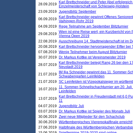
Karl Brettschneider und Peter Abel erfolgreich
28.09.2019
Einzelmeisterschaft von Schleswig-Holstein
23.09.2019
Jugendblitz September
Karl Brettschneider gewinnt Offenes Seniore
06.09.2019
Vaihingen-Rohr 2019
04.09.2019
Rege Teilnahme am September Blitzturnier
Wien ist eine Reise wert, ein Kurzbericht von
29.08.2019
Vienna Open 2019
22.08.2019
Ausschreibung 14. Stadtmeisterschaft ist im
20.08.2019
Karl Brettschneider hervorragender Elfter bei
07.08.2019
Wenig Teilnehmer beim August Blitzturnier
30.07.2019
Dr. Markus Kottke ist Vereinsmeister 2019
Karl Brettschneider belegt Rang 26 bei den 1
28.07.2019
Neustadt 2019
IM Ilja Schneider gewinnt das 11. Sommer-Sch
21.07.2019
Schwabengarten Leinfelden
21.07.2019
SC Leinfelden ist Vizepokalsieger im württem
11. Sommer-Schnellschachturnier am 20. Jul
16.07.2019
Leinfelden
Karl Brettschneider in Freudenstadt mit 6,0 
13.07.2019
11
04.07.2019
Jugendblitz Juli
03.07.2019
Dr. Markus Kottke ist Spieler des Monats Juli
30.06.2019
Zwei neue Mitglieder für den Schachclub
30.06.2019
Württembergisches Viererpokalfinale erreicht!
27.06.2019
Halbfinale des Württembergischen Verbands
15.06.2019
Spieltermine 2019-2020 sind online