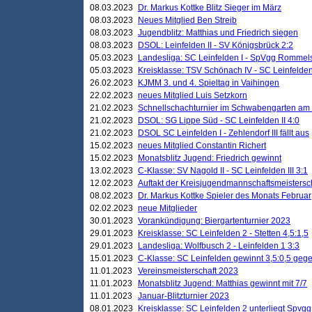
08.03.2023
Dr. Markus Kottke Blitz Sieger im März
08.03.2023
Neues Mitglied Ben Streib
08.03.2023
Jugendblitz: Matthias und Friedrich siegen
08.03.2023
DSOL: Leinfelden II - SV Königsbrück 2:2
05.03.2023
Landesliga: SC Leinfelden I - SpVgg Rommels
05.03.2023
Kreisklasse: TSV Schönach IV - SC Leinfelden 
26.02.2023
KJMM 3. und 4. Spieltag in Vaihingen
22.02.2023
neues Mitglied Luis Setzkorn
21.02.2023
Schnellschachturnier im Schwabengarten am
21.02.2023
DSOL: SG Lippe Süd - SC Leinfelden II 4:0
21.02.2023
DSOL SC Leinfelden I - Zehlendorf III fällt aus
15.02.2023
neues Mitglied Constantin Richert
15.02.2023
Monatsblitz Jugend: Friedrich gewinnt
13.02.2023
C-Klasse: SV Nagold II - SC Leinfelden III 3:1
12.02.2023
Auftakt der Kreisjugendmannschaftsmeistersc
08.02.2023
Dr. Markus Kottke Spieler des Monats Februar
02.02.2023
neue Mitglieder
30.01.2023
Vorankündigung: Biergartenturnier 2023
29.01.2023
Kreisklasse: SC Leinfelden 2 - Stetten 4,5:1,5
29.01.2023
Landesliga: Wolfbusch 2 - Leinfelden 1 3:3
15.01.2023
C-Klasse: SC Leinfelden gewinnt 3,5:0,5 geg
11.01.2023
Vereinsmeisterschaft 2023
11.01.2023
Monatsblitz Jugend: Matthias gewinnt mit 7/7
11.01.2023
Januar-Blitzturnier 2023
08.01.2023
Kreisklasse: SC Leinfelden 2 unterliegt Spvg