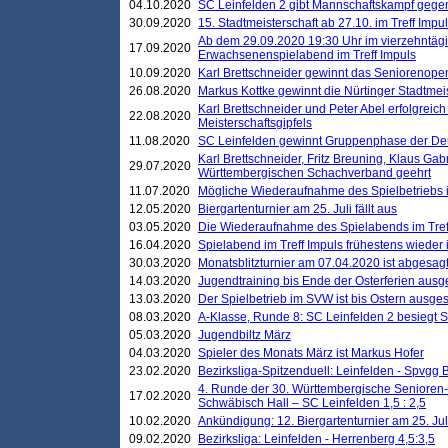
04.10.2020
SC Leinfelden 2 gibt Mannschaftskampf gege
30.09.2020
15. Stadtmeisterschaft ab 27.10. im Treff Impu
Ab dem 29.09.2020 19:30 Uhr im vierzehntäg
17.09.2020
Erwachsenenspielabend im Treff Impuls
10.09.2020
Karl Brettschneider gewinnt das Seniorenopen
26.08.2020
Markus Kottke gewinnt die Nürtinger Stadtmei
Karl Brettschneider und Peter Abel erfolgreic
22.08.2020
Meisterschaftsgipfels
11.08.2020
SC Leinfelden gewinnt Gruppenphase der De
Karl Brettschneider, Fritz Breuning, Klaus Gab
29.07.2020
Württembergischen Schachverband geehrt
11.07.2020
Mögliche Wiederaufnahme des Spielbetriebs
12.05.2020
Biergartenturnier am 25. Juli fällt aus
03.05.2020
Die Wiederaufnahme des Spielabends im Treff
16.04.2020
Spielabend im Treff Impuls frühestens wieder
30.03.2020
Monatsblitzturnier am 07.04.2020 ist abgesag
14.03.2020
Jugendtraining bis Ende der Osterferien ausg
13.03.2020
Der Spielbetrieb im SVW ist bis Ostern ausges
08.03.2020
A-Klasse, Runde 8: SC Leinfelden 2 besiegt 
05.03.2020
Jugendbiltz März
04.03.2020
Spieler des Monats März ist Markus Hofer
23.02.2020
Bezirksliga-Spitzenduell: Leinfelden - Spvgg 
4. Runde der 30. Württembergische Senioren
17.02.2020
Schwäbisch Hall – SC Leinfelden 1,5 : 2,5
10.02.2020
Ankündigung: 12. Biergartenturnier am 25. Juli
09.02.2020
Bezirksliga: Leinfelden - Herrenberg 4,5:3,5