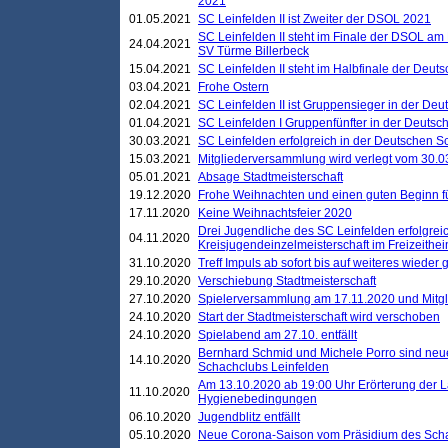
2021
01.05.2021
SC Leinfelden II ist Zweiter der DSOL 2021
SC Leinfelden II steht im Finale der DSOL am 
24.04.2021
SV Türme Billerbeck
15.04.2021
SC Leinfelden II steht im Halbfinale der Deu
03.04.2021
Frohe Ostern
02.04.2021
SC Leinfelden II ist Gruppensieger in der De
01.04.2021
SC Leinfelden I Gruppenfünfter in der Deuts
30.03.2021
SC Leinfelden erfolgreich in der Deutschen 
15.03.2021
Mitgliederversammlung wird verlegt vom 30.0
05.01.2021
Absage Stadtmeisterschaft
19.12.2020
Frohe Weihnachten und einen guten Beginn f
17.11.2020
Keine Weihnachtsfeier 2020
Drei Jugendliche des SC Leinfelden erfolgreic
04.11.2020
Kreisjugendeinzelmeisterschaft im Freizeithe
31.10.2020
Treff Impuls ab sofort bis auf weiteres wieder
29.10.2020
Verschiebung Stadtmeisterschaft
27.10.2020
Spielerversammlung am 17.11.2020 und Mitg
24.10.2020
Start der Stadtmeisterschaft wird verschoben
24.10.2020
Spielabend am 27.10. entfällt
Bernhard Schmid und Michele Porro sind neu
14.10.2020
Schachclubs Leinfelden
Am 13.10.2020 ab 19:00 Uhr Erörterung der L
11.10.2020
Hygienebedingungen
06.10.2020
Jugendblitz entfällt
05.10.2020
Neue Corona-Saison vom Präsidium des Sch