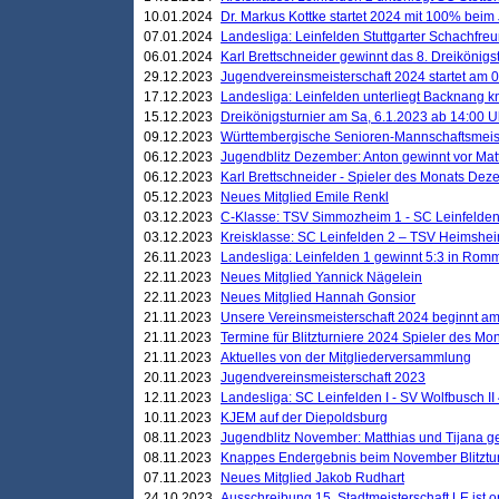
10.01.2024
Dr. Markus Kottke startet 2024 mit 100% beim 
07.01.2024
Landesliga: Leinfelden Stuttgarter Schachfreun
06.01.2024
Karl Brettschneider gewinnt das 8. Dreikönigs
29.12.2023
Jugendvereinsmeisterschaft 2024 startet am 0
17.12.2023
Landesliga: Leinfelden unterliegt Backnang kn
15.12.2023
Dreikönigsturnier am Sa, 6.1.2023 ab 14:00 U
09.12.2023
Württembergische Senioren-Mannschaftsmeiste
06.12.2023
Jugendblitz Dezember: Anton gewinnt vor Matt
06.12.2023
Karl Brettschneider - Spieler des Monats De
05.12.2023
Neues Mitglied Emile Renkl
03.12.2023
C-Klasse: TSV Simmozheim 1 - SC Leinfelden
03.12.2023
Kreisklasse: SC Leinfelden 2 – TSV Heimshei
26.11.2023
Landesliga: Leinfelden 1 gewinnt 5:3 in Ro
22.11.2023
Neues Mitglied Yannick Nägelein
22.11.2023
Neues Mitglied Hannah Gonsior
21.11.2023
Unsere Vereinsmeisterschaft 2024 beginnt am
21.11.2023
Termine für Blitzturniere 2024 Spieler des Mon
21.11.2023
Aktuelles von der Mitgliederversammlung
20.11.2023
Jugendvereinsmeisterschaft 2023
12.11.2023
Landesliga: SC Leinfelden I - SV Wolfbusch II 
10.11.2023
KJEM auf der Diepoldsburg
08.11.2023
Jugendblitz November: Matthias und Tijana 
08.11.2023
Knappes Endergebnis beim November Blitztur
07.11.2023
Neues Mitglied Jakob Rudhart
24.10.2023
Ausschreibung 15. Stadtmeisterschaft LE ist o