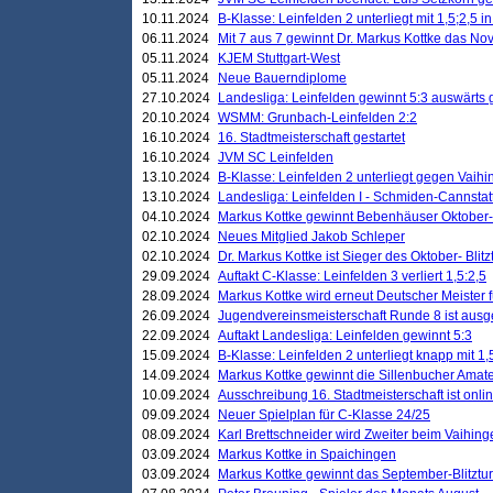
10.11.2024
B-Klasse: Leinfelden 2 unterliegt mit 1,5;2,5 
06.11.2024
Mit 7 aus 7 gewinnt Dr. Markus Kottke das Nov
05.11.2024
KJEM Stuttgart-West
05.11.2024
Neue Bauerndiplome
27.10.2024
Landesliga: Leinfelden gewinnt 5:3 auswärts
20.10.2024
WSMM: Grunbach-Leinfelden 2:2
16.10.2024
16. Stadtmeisterschaft gestartet
16.10.2024
JVM SC Leinfelden
13.10.2024
B-Klasse: Leinfelden 2 unterliegt gegen Vaihi
13.10.2024
Landesliga: Leinfelden I - Schmiden-Cannstatt 
04.10.2024
Markus Kottke gewinnt Bebenhäuser Oktober-B
02.10.2024
Neues Mitglied Jakob Schleper
02.10.2024
Dr. Markus Kottke ist Sieger des Oktober- Blitz
29.09.2024
Auftakt C-Klasse: Leinfelden 3 verliert 1,5:2,5
28.09.2024
Markus Kottke wird erneut Deutscher Meister 
26.09.2024
Jugendvereinsmeisterschaft Runde 8 ist ausg
22.09.2024
Auftakt Landesliga: Leinfelden gewinnt 5:3
15.09.2024
B-Klasse: Leinfelden 2 unterliegt knapp mit 1,
14.09.2024
Markus Kottke gewinnt die Sillenbucher Amate
10.09.2024
Ausschreibung 16. Stadtmeisterschaft ist onli
09.09.2024
Neuer Spielplan für C-Klasse 24/25
08.09.2024
Karl Brettschneider wird Zweiter beim Vaihing
03.09.2024
Markus Kottke in Spaichingen
03.09.2024
Markus Kottke gewinnt das September-Blitztur