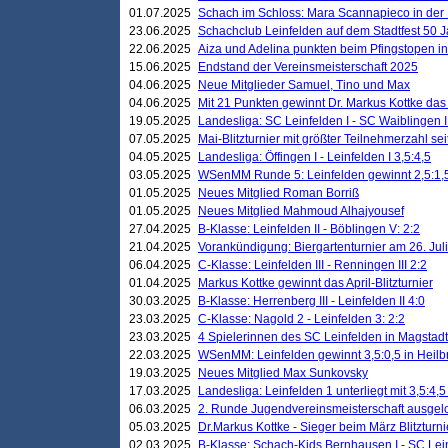
01.07.2025
Schach im Schloss: Mara Scannapieco in der
23.06.2025
Schachclub Leinfelden auf dem Stadtfest 50 
22.06.2025
Aiza und Adelina punkten beim Pfingstopen i
15.06.2025
Endstand der Vereinsmeisterschaft 2025
04.06.2025
Neue Mitglieder Samuel, Tino und Max
04.06.2025
Mit 21 Punkten gewinnt Dr. Markus Kottke das J
19.05.2025
Landesliga: SC Leinfelden I - SC Waiblingen I
07.05.2025
Mai-Blitzturnier mit größter Teilnehmerzahl se
04.05.2025
Landesliga: Öffingen I - Leinfelden I 3,5:4,5
03.05.2025
WSenMM Runde 5: Leinfelden gewinnt 2,5:1,
01.05.2025
Neues Mitglied Roman Borriß
01.05.2025
Neues Mitglied Mahmoud Alhajyousef
27.04.2025
B-Klasse: Leinfelden II - Böblingen V: 2:2
21.04.2025
Vorankündigung: Biergartenturnier am 26. Juli
06.04.2025
C-Klasse: Leinfelden III - Renningen III 2:2
01.04.2025
Markus Kottke gewinnt das April-Blitzturnier
30.03.2025
B-Klasse: Herrenberg III - Leinfelden II 4:0
23.03.2025
C-Klasse: Nagold 2 - Leinfelden 3: 2:2
23.03.2025
4 Spielerinnen des SC Leinfelden in Magstadt
22.03.2025
WSenMM: Leinfelden gewinnt 3,5:0,5 in Heilb
19.03.2025
Neues Mitglied Max Sunkovsky
17.03.2025
Landesliga: Leinfelden 1 unterliegt mit 3,5:4,5
06.03.2025
2. Runde Jugendvereinsmeisterschaft ausgel
05.03.2025
Dr.Markus Kottke - Sieger beim März Blitzturni
02.03.2025
B-Klasse: Schach-Kids Bernhausen I - SC Lein