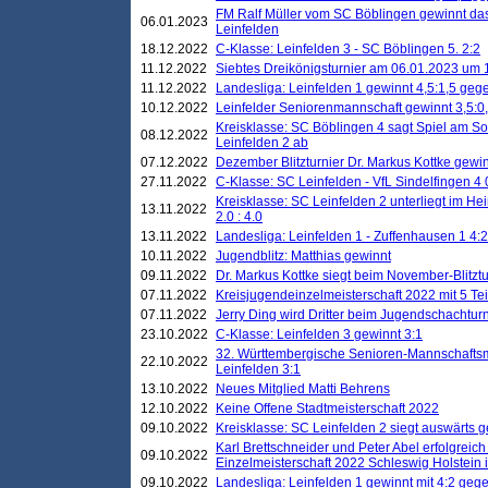
FM Ralf Müller vom SC Böblingen gewinnt das 
06.01.2023
Leinfelden
18.12.2022
C-Klasse: Leinfelden 3 - SC Böblingen 5. 2:2
11.12.2022
Siebtes Dreikönigsturnier am 06.01.2023 um 1
11.12.2022
Landesliga: Leinfelden 1 gewinnt 4,5:1,5 ge
10.12.2022
Leinfelder Seniorenmannschaft gewinnt 3,5:
Kreisklasse: SC Böblingen 4 sagt Spiel am S
08.12.2022
Leinfelden 2 ab
07.12.2022
Dezember Blitzturnier Dr. Markus Kottke gewin
27.11.2022
C-Klasse: SC Leinfelden - VfL Sindelfingen 4 
Kreisklasse: SC Leinfelden 2 unterliegt im H
13.11.2022
2.0 : 4.0
13.11.2022
Landesliga: Leinfelden 1 - Zuffenhausen 1 4:2
10.11.2022
Jugendblitz: Matthias gewinnt
09.11.2022
Dr. Markus Kottke siegt beim November-Blitztu
07.11.2022
Kreisjugendeinzelmeisterschaft 2022 mit 5 T
07.11.2022
Jerry Ding wird Dritter beim Jugendschachturn
23.10.2022
C-Klasse: Leinfelden 3 gewinnt 3:1
32. Württembergische Senioren-Mannschaftsm
22.10.2022
Leinfelden 3:1
13.10.2022
Neues Mitglied Matti Behrens
12.10.2022
Keine Offene Stadtmeisterschaft 2022
09.10.2022
Kreisklasse: SC Leinfelden 2 siegt auswärts g
Karl Brettschneider und Peter Abel erfolgreic
09.10.2022
Einzelmeisterschaft 2022 Schleswig Holstein 
09.10.2022
Landesliga: Leinfelden 1 gewinnt mit 4:2 geg