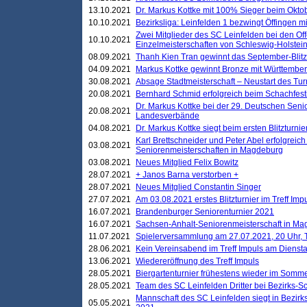
13.10.2021
Dr. Markus Kottke mit 100% Sieger beim Oktobe
10.10.2021
Bezirksliga: Leinfelden 1 bezwingt Öffingen mi
Zwei Mitglieder des SC Leinfelden bei den Of
10.10.2021
Einzelmeisterschaften von Schleswig-Holstei
08.09.2021
Thanh Kien Tran gewinnt das September-Blitz
04.09.2021
Markus Kottke gewinnt Bronze mit Württemberg
30.08.2021
Absage Stadtmeisterschaft – Neustart des Tur
20.08.2021
Bernhard Schmid erfolgreich beim Schachfesti
Dr. Markus Kottke bei der 29. Deutschen Sen
20.08.2021
Landesverbände
04.08.2021
Dr. Markus Kottke siegt beim ersten Blitzturn
Karl Brettschneider und Peter Abel erfolgreic
03.08.2021
Seniorenmeisterschaften in Magdeburg
03.08.2021
Neues Mitglied Felix Bowitz
28.07.2021
+ Janos Barna verstorben +
28.07.2021
Neues Mitglied Constantin Singer
27.07.2021
Am 03.08.2021 erstes Blitzturnier im Treff Im
16.07.2021
Brandenburger Seniorenturnier 2021
16.07.2021
Sachsen-Anhalt-Seniorenmeisterschaft in M
11.07.2021
Spielerversammlung am 27.07.2021, 20 Uhr, T
28.06.2021
Kein Vereinsabend im Treff Impuls am Dienst
13.06.2021
Wiedereröffnung des Treff Impuls
28.05.2021
Biergartenturnier frühestens wieder im Somm
28.05.2021
Team des SC Leinfelden Dritter bei Bezirks-S
Mannschaft des SC Leinfelden siegt in Bezirks
05.05.2021