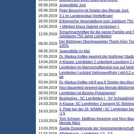
05.06.2019
Jugendblitz Juni
05.06.2019
Peter Breuning ist Spieler des Monats Juni.
26.05.2019
3:1 im Landespokal-Viertelfinale!
26.05.2019
Erfolgreiche Veranstaltung zum Jubiläum 750
14.05.2019
+ Mitglied Klaus Gabriel verstorben +
Schachnachmittag für die ganze Familie und 
12.05.2019
Jubiläums 750 Jahre Leinfelden
Der Böblinger Oberligaspieler Thanh Kien Tran
08.05.2019
100%
08.05.2019
Jugendblitz im Mai
07.05.2019
Dr. Markus Kottke gewinnt die Nürtinger Stadt
14.04.2019
A-Klasse: Leinfelden 2 unterliegt Leonberg 2 a
09.04.2019
Leinfelden im Mannschaftspokal nun auf Ver
Leinfelden I schlägt Vaihingen/Rohr I mit 6:2 
07.04.2019
ab
03.04.2019
Dr. Markus Kottke mit 8 aus 8 Spieler des Mona
03.04.2019
Nico Bauerfeld gewinnt das Monats-Blitzturnier
30.03.2019
Leinfelden ist Bezirks-Pokalsieger!
24.03.2019
Bezirksliga : SC Leinfelden I - SV Schwaikheim
24.03.2019
A-Klasse: SC Leinfelden 2 besiegt SC Böbling
3. Platz bei der 29. WSMM ! SC Leinfelden b
16.03.2019
:1,5
Tom Schwan, Matthias Kewenig und Nico Baue
13.03.2019
Monats März
13.03.2019
Zweite Doppelrunde der Vereinsmeisterschaft i
11.03.2019
Affalterbach - Leinfelden 2,5 . 5,5