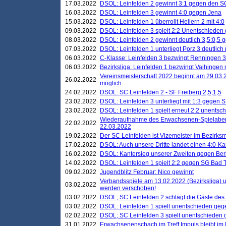
17.03.2022
DSOL: Leinfelden 2 gewinnt 3:1 gegen den 
16.03.2022
DSOL: Leinfelden 3 gewinnt 4:0 gegen Jena
15.03.2022
DSOL: Leinfelden 1 überrollt Hellern 2 mit 4:0
09.03.2022
DSOL: Leinfelden 3 spielt 2:2 Unentschieden
08.03.2022
DSOL: Leinfelden 2 gewinnt deutlich 3,5:0,5
07.03.2022
DSOL: Leinfelden 1 unterliegt Porz 3 deutlich 
06.03.2022
C-Klasse: Leinfelden 3 bezwingt Renningen 3 
06.03.2022
Bezirksliga: Leinfelden 1 bezwingt Vaihingen m
Vereinsmeisterschaft 2022 beginnt am 29.03.2
26.02.2022
möglich
24.02.2022
DSOL: SC Leinfelden 2 - SF Freiberg 2,5;1,5
23.02.2022
DSOL: Leinfelden 3 unterliegt mit 1:3 gegen S
23.02.2022
DSOL: Leinfelden 1 spielt erneut 2:2 unentsc
Wiederaufnahme des Erwachsenen-Spielabend
22.02.2022
22.03.2022
19.02.2022
Der SC Leinfelden ist Vizemeister im Bezirksm
17.02.2022
DSOL: Auch unsere Dritte landet einen 4:0-Ka
16.02.2022
DSOL: Kantersieg unserer Zweiten gegen Ber
14.02.2022
DSOL: Leinfelden 1 spielt 2:2 gegen SG Bad 
09.02.2022
Jugendblitz Februar: Nico gewinnt
Verbandsspiele am 13.02.2022 (Bezirksliga) 
03.02.2022
werden verschoben!
03.02.2022
DSOL; SC Leinfelden 2 schlägt die Gäste des
03.02.2022
DSOL: Leinfelden 1 spielt unentschieden gege
02.02.2022
DSOL; SC Leinfelden 3 spielt unentschieden
31.01.2022
Erwachsenenschach im Treff Impuls bleibt im