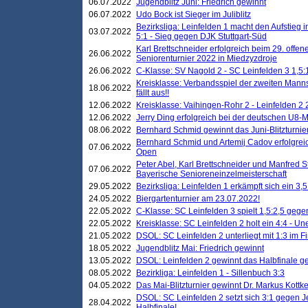
06.07.2022
Jugendblitz Juni: Friedrich gewinnt
06.07.2022
Udo Bock ist Sieger im Juliblitz
Bezirksliga: Leinfelden 1 macht den Aufstieg i
03.07.2022
5:1 - Sieg gegen DJK Stuttgart-Süd
Karl Brettschneider erfolgreich beim 29. off
26.06.2022
Seniorenturnier 2022 in Miedzyzdroje
26.06.2022
C-Klasse: SV Nagold 2 - SC Leinfelden 3 1,5:
Kreisklasse: Verbandsspiel der zweiten Manns
18.06.2022
fällt aus!!
12.06.2022
Kreisklasse: Vaihingen-Rohr 2 - Leinfelden 2 
12.06.2022
Jerry Ding erfolgreich bei der deutschen U8-M
08.06.2022
Bernhard Schmid gewinnt das Juni-Blitzturnie
Bernhard Schmid und Artemij Cadov erfolgreic
07.06.2022
Open
Peter Abel, Karl Brettschneider und Manfred St
07.06.2022
Bayerische Senioreneinzelmeisterschaft
29.05.2022
Bezirksliga: Leinfelden 1 erkämpft sich ein 3,
24.05.2022
Biergartenturnier am 23.07.2022!
22.05.2022
C-Klasse: SC Leinfelden 3 spielt 1,5:2,5 geg
22.05.2022
Kreisklasse: SC Leinfelden 2 holt ein 4:4 - 
21.05.2022
DSOL: SC Leinfelden 2 unterliegt mit 1:3 im F
18.05.2022
Jugendblitz Mai: Friedrich gewinnt
13.05.2022
DSOL: Leinfelden 2 gewinnt das Halbfinale geg
08.05.2022
Bezirkliga: Leinfelden 1 - Sillenbuch 3:3
04.05.2022
Das Mai-Blitzturnier gewinnt Dr. Markus Kottk
DSOL: SC Leinfelden 2 setzt sich 3:1 gegen J
28.04.2022
Halbfinale!