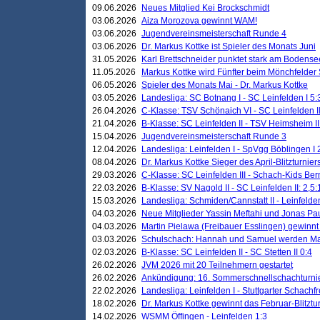
09.06.2026
Neues Mitglied Kei Brockschmidt
03.06.2026
Aiza Morozova gewinnt WAM!
03.06.2026
Jugendvereinsmeisterschaft Runde 4
03.06.2026
Dr. Markus Kottke ist Spieler des Monats Juni
31.05.2026
Karl Brettschneider punktet stark am Bodense
11.05.2026
Markus Kottke wird Fünfter beim Mönchfelder
06.05.2026
Spieler des Monats Mai - Dr. Markus Kottke
03.05.2026
Landesliga: SC Botnang I - SC Leinfelden I 5:
26.04.2026
C-Klasse: TSV Schönaich VI - SC Leinfelden II
21.04.2026
B-Klasse: SC Leinfelden II - TSV Heimsheim II
15.04.2026
Jugendvereinsmeisterschaft Runde 3
12.04.2026
Landesliga: Leinfelden I - SpVgg Böblingen I 
08.04.2026
Dr. Markus Kottke Sieger des April-Blitzturnier
29.03.2026
C-Klasse: SC Leinfelden III - Schach-Kids Ber
22.03.2026
B-Klasse: SV Nagold II - SC Leinfelden II: 2,5:
15.03.2026
Landesliga: Schmiden/Cannstatt II - Leinfelden
04.03.2026
Neue Mitglieder Yassin Meftahi und Jonas Pa
04.03.2026
Martin Pielawa (Freibauer Esslingen) gewinnt 
03.03.2026
Schulschach: Hannah und Samuel werden Ma
02.03.2026
B-Klasse: SC Leinfelden II - SC Stetten II 0:4
26.02.2026
JVM 2026 mit 20 Teilnehmern gestartet
26.02.2026
Ankündigung: 16. Sommerschnellschachturnie
22.02.2026
Landesliga: Leinfelden I - Stuttgarter Schachfr
18.02.2026
Dr. Markus Kottke gewinnt das Februar-Blitztu
14.02.2026
WSMM Öffingen - Leinfelden 1:3