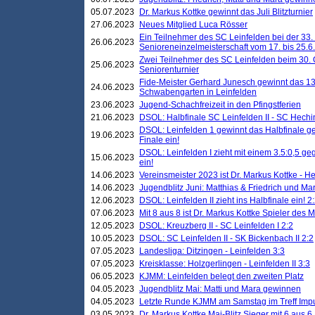
05.07.2023
Dr. Markus Kottke gewinnt das Juli Blitzturnier
27.06.2023
Neues Mitglied Luca Rösser
Ein Teilnehmer des SC Leinfelden bei der 33.
26.06.2023
Senioreneinzelmeisterschaft vom 17. bis 25.
Zwei Teilnehmer des SC Leinfelden beim 30.
25.06.2023
Seniorenturnier
Fide-Meister Gerhard Junesch gewinnt das 1
24.06.2023
Schwabengarten in Leinfelden
23.06.2023
Jugend-Schachfreizeit in den Pfingstferien
21.06.2023
DSOL: Halbfinale SC Leinfelden II - SC Hechi
DSOL: Leinfelden 1 gewinnt das Halbfinale geg
19.06.2023
Finale ein!
DSOL: Leinfelden I zieht mit einem 3.5:0,5 g
15.06.2023
ein!
14.06.2023
Vereinsmeister 2023 ist Dr. Markus Kottke - 
14.06.2023
Jugendblitz Juni: Matthias & Friedrich und M
12.06.2023
DSOL: Leinfelden II zieht ins Halbfinale ein! 2
07.06.2023
Mit 8 aus 8 ist Dr. Markus Kottke Spieler des 
12.05.2023
DSOL: Kreuzberg II - SC Leinfelden I 2:2
10.05.2023
DSOL: SC Leinfelden II - SK Bickenbach II 2:2
07.05.2023
Landesliga: Ditzingen - Leinfelden 3:3
07.05.2023
Kreisklasse: Holzgerlingen - Leinfelden II 3:3
06.05.2023
KJMM: Leinfelden belegt den zweiten Platz
04.05.2023
Jugendblitz Mai: Matti und Mara gewinnen
04.05.2023
Letzte Runde KJMM am Samstag im Treff Imp
03.05.2023
Dr. Markus Kottke Mai-Blitz Sieger mit 6 aus 6