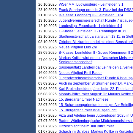
26.10.2025
WSenMM: Ludwigsburg - Leinfelden 3:1
23.10.2025
Frank Gehringer erreicht 3. Platz bei der DS
21.10.2025
B-Klasse: Leonberg III - Leinfelden II 0:4
13.10.2025
Jugendvereinsmeisterschaft Runde 7 ist ausg
12.10.2025
Landesliga: Feuerbach - Leinfelden 4:4
12.10.2025
C-Klasse: Leinfelden III - Renningen III 3:1
12.10.2025
Stadtmeisterschaft LE startet am 13.11. in Stet
08.10.2025
Oktober Blitzturnier endet mit einer Sensation!
30.09.2025
Neues Mitglied Luis Zhi
28.09.2025
B-Klasse: Leinfelden II - Spvgg Renningen II 2
Markus Kottke wird erneut Deutscher Meister 
27.09.2025
Seniorenmannschaft
21.09.2025
Saisonauftakt Landesliga: Leinfelden 1. verlier
16.09.2025
Neues Mitglied Emil Bauer
15.09.2025
Jugendvereinsmeisterschaft Runde 6 ist ausg
03.09.2025
Auch im September Blitzturnier siegt Dr. Mark
25.08.2025
Karl Brettschneider glänzt beim 22. Pheinlan
06.08.2025
Monats-Blitzturnier August: Dr. Markus Kottke
31.07.2025
15. Biergartenturnier Nachlese
28.07.2025
15. Schwabengartenturnier mit großer Beteili
23.07.2025
15. Biergartenturnier ist ausgebucht!
21.07.2025
Aiza und Adelina beim Jugendopen 2025 in 
07.07.2025
Baden-Württembergische Mädchenmeistersch
02.07.2025
Hitzeschlacht beim Juli Blitzturnier
01.07.2025
Schach im Schloss: Markus Kottke in Künzels