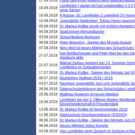
17.09.2018
Frank Gehringer gewinnt beim Mannschaftssi
Leinfelden I startet mit hart umkämpften 4,5:
16.09.2018
neue Saison
16.09.2018
A-Klasse: SC Leinfelden 2 unterliegt SV Herre
12.09.2018
Jugendblitz September: Tobias Heinz gewinnt
05.09.2018
Dr. Markus Kottke siegte mit großem Abstand 
04.09.2018
Spaichinger Allroundturnier
03.09.2018
Schachfestival Illertissen
08.08.2018
Peter Breuning - Spieler des Monats August
07.08.2018
Nino Moll ist neues Mitglied des Schachclubs
Karl Brettschneider und Peter Abel bei den D
27.07.2018
Hamburg aktiv
Mikhail Zaitsev gewinnt das 10. Sommer-Schn
21.07.2018
Leinfelden im Schwabengarten
17.07.2018
Dr. Markus Kottke - Spieler des Monats Juli 2
06.07.2018
Bezirksliga Stuttgart 2018 / 2019
03.07.2018
Nachtrag Jugendblitz Juni und Jugendblitz Jul
26.06.2018
Datenschutzerklärung des Schachclubs Lein
25.06.2018
Matthias Kewenig ist neues Mitglied
Leinfelder bei der 4. Offenen Baden-Württem
15.06.2018
Einzelmeisterschaft in Freudenstadt
13.06.2018
Dr. Markus Kottke ist Vereinsmeister 2018
12.06.2018
Datenschutz-Grundverordnung (DSGVO)
06.06.2018
Dr. Markus Kottke - Spieler des Monats Juni 
06.06.2018
Neues Mitglied Julius Kopplin
03.06.2018
Vier Leinfelder beim Schach im Schloss in K