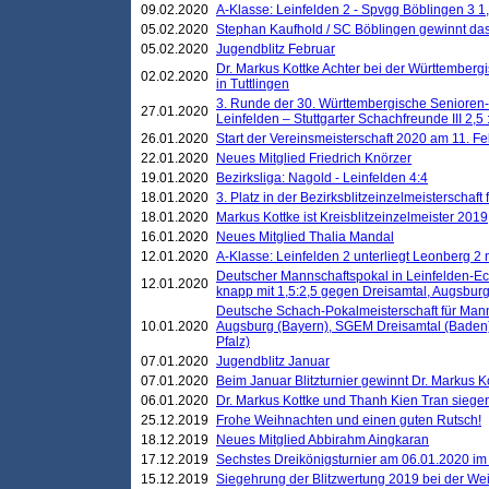
09.02.2020
A-Klasse: Leinfelden 2 - Spvgg Böblingen 3 1,
05.02.2020
Stephan Kaufhold / SC Böblingen gewinnt das 
05.02.2020
Jugendblitz Februar
Dr. Markus Kottke Achter bei der Württembergi
02.02.2020
in Tuttlingen
3. Runde der 30. Württembergische Senioren
27.01.2020
Leinfelden – Stuttgarter Schachfreunde III 2,5 
26.01.2020
Start der Vereinsmeisterschaft 2020 am 11. F
22.01.2020
Neues Mitglied Friedrich Knörzer
19.01.2020
Bezirksliga: Nagold - Leinfelden 4:4
18.01.2020
3. Platz in der Bezirksblitzeinzelmeisterschaft
18.01.2020
Markus Kottke ist Kreisblitzeinzelmeister 2019
16.01.2020
Neues Mitglied Thalia Mandal
12.01.2020
A-Klasse: Leinfelden 2 unterliegt Leonberg 2 
Deutscher Mannschaftspokal in Leinfelden-Ech
12.01.2020
knapp mit 1,5:2,5 gegen Dreisamtal, Augsbur
Deutsche Schach-Pokalmeisterschaft für Mann
10.01.2020
Augsburg (Bayern), SGEM Dreisamtal (Baden
Pfalz)
07.01.2020
Jugendblitz Januar
07.01.2020
Beim Januar Blitzturnier gewinnt Dr. Markus 
06.01.2020
Dr. Markus Kottke und Thanh Kien Tran siegen
25.12.2019
Frohe Weihnachten und einen guten Rutsch!
18.12.2019
Neues Mitglied Abbirahm Aingkaran
17.12.2019
Sechstes Dreikönigsturnier am 06.01.2020 im T
15.12.2019
Siegehrung der Blitzwertung 2019 bei der Wei