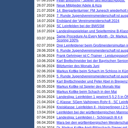
07.08.2024
Peter Breuning - Spieler des Monats August.
26.07.2024
Neue Mitglieder Adele & Aiza
21.07.2024
14. Biergartenturnier: FM Junesch wiederholt
19.07.2024
7. Runde Jugendvereinsmeisterschaft ist ausg
16.07.2024
Endstand der Vereinsmeisterschaft 2024
16.07.2024
SC Leinfelden bei der BWSSM
16.07.2024
Landesligaspielplan und Spieltermine B-Kla
Same Procedure As Every Month - Dr. Markus 
03.07.2024
Scoring 100%
02.07.2024
Drei Leinfeldener beim Großmeistersimultan 
28.06.2024
6. Runde Jugendvereinsmeisterschaft ist ausg
18.06.2024
Frank Gehringer ist C-Trainer - Leistungssport
10.06.2024
Karl Brettschneider bei der Bayrischen Senio
04.06.2024
Blitzturnier des Monats Juni
02.06.2024
Markus Kottke beim Schach im Schloss in Kü
20.05.2024
5. Runde Jugendvereinsmeisterschaft ist ausg
15.05.2024
Karl Brettschneider und Peter Abel in Bregenz
08.05.2024
Markus Kottke ist Spieler des Monats Mai
01.05.2024
Markus Kottke beim Schach in den Mai
28.04.2024
Landesliga: Leinfelden 1 gewinnt 5,5:2,5 in Ö
21.04.2024
C-Klasse: SGem Vaihingen-Rohr 6 - SC Leinfe
21.04.2024
Kreisklasse: Leinfelden II - Holzgerlingen I 2,5
13.04.2024
Leinfelden bei der württembergischen Mannsc
07.04.2024
Landesliga: Leinfelden I - Schönaich III 4:4
06.04.2024
Mara bei den württembergischen Meisterscha
03.04.2024
Dr. Markus Kottke April-Blitzschach-Sieger mit