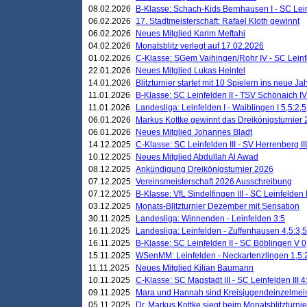
08.02.2026
B-Klasse: Schach-Kids Bernhausen I - SC Leinf
06.02.2026
17. Stadtmeisterschaft: Rafael Kloth gewinnt
06.02.2026
Neues Mitglied Karim Meftahi
04.02.2026
Monatsblitz verlegt auf 17.02.2026
01.02.2026
C-Klasse: SGem Vaihingen/Rohr IV - SC Leinfel
22.01.2026
Neues Mitglied Lukas Heintel
14.01.2026
Blitzturnier startet mit 10 Spielern ins neue J
11.01.2026
B-Klasse: SC Leinfelden II - TSV Schönaich IV
11.01.2026
Landesliga: Leinfelden I - Waiblingen I 5,5:2,5
06.01.2026
Markus Kottke gewinnt das Dreikönigsturnier
06.01.2026
Neues Mitglied Johannes Bladt
14.12.2025
C-Klasse: SC Leinfelden III - SV Herrenberg III
10.12.2025
Neues Mitglied Abdullah Al Awad
08.12.2025
Ankündigung Dreikönigsturnier 2026
07.12.2025
Vereinsmeisterschaft 2026 Ausschreibung
07.12.2025
B-Klasse: VfL Sindelfingen III - SC Leinfelden I
03.12.2025
Monats-Blitzturnier Dezember mit Sensation
30.11.2025
Landesliga: Winnenden - Leinfelden 3:5
16.11.2025
Landesliga: Leinfelden - Zuffenhausen 4,5:3,5
16.11.2025
B-Klasse: SC Leinfelden II - SC Böblingen V 0
15.11.2025
WSenMM: Leinfelden - Neckartenzlingen 1,5:
11.11.2025
Neues Mitglied Kilian Baumann
10.11.2025
C-Klasse: SC Magstadt III - SC Leinfelden III 4
09.11.2025
Mara und Hannah sind Kreisjugendeinzelmei
05.11.2025
Dr. Markus Kottke siegt beim Monatsblitzturn