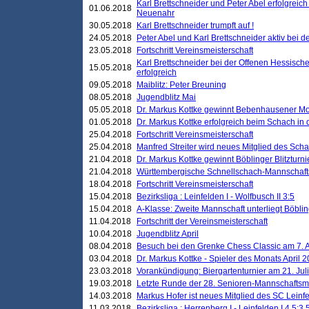
Karl Brettschneider und Peter Abel erfolgreic
01.06.2018
Neuenahr
30.05.2018
Karl Brettschneider trumpft auf !
24.05.2018
Peter Abel und Karl Brettschneider aktiv bei
23.05.2018
Fortschritt Vereinsmeisterschaft
Karl Brettschneider bei der Offenen Hessisch
15.05.2018
erfolgreich
09.05.2018
Maiblitz: Peter Breuning
08.05.2018
Jugendblitz Mai
05.05.2018
Dr. Markus Kottke gewinnt Bebenhausener Mo
01.05.2018
Dr. Markus Kottke erfolgreich beim Schach in
25.04.2018
Fortschritt Vereinsmeisterschaft
25.04.2018
Manfred Streiter wird neues Mitglied des Sch
21.04.2018
Dr. Markus Kottke gewinnt Böblinger Blitzturni
21.04.2018
Württembergische Schnellschach-Mannschafts
18.04.2018
Fortschritt Vereinsmeisterschaft
15.04.2018
Bezirksliga : Leinfelden I - Wolfbusch II 3:5
15.04.2018
A-Klasse: Zweite Mannschaft unterliegt Böblin
11.04.2018
Fortschritt der Vereinsmeisterschaft
10.04.2018
Jugendblitz April
08.04.2018
Besuch bei den Grenke Chess Classic am 7. A
03.04.2018
Dr. Markus Kottke - Spieler des Monats April 
23.03.2018
Vorankündigung: Biergartenturnier am 21. Jul
19.03.2018
Letzte Runde der 28. Senioren-Mannschaftsme
14.03.2018
Markus Hofer ist neues Mitglied des SC Leinf
11.03.2018
Bezirksliga : Herrenberg I - Leinfelden I 4,5:3,