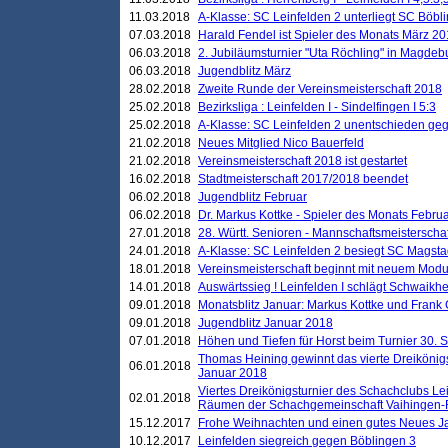
11.03.2018
A-Klasse: SC Leinfelden 2 unterliegt SC Böbli
07.03.2018
Harald Fendel ist Spieler des Monats März 2
06.03.2018
2. Jubiläumsturnier "Uta Röchling" in Magdebu
06.03.2018
Jugendblitz März
28.02.2018
Zweite Runde der Vereinsmeisterschaft 2018
25.02.2018
Bezirksliga : Leinfelden I - Sindelfingen I 5:3
25.02.2018
A-Klasse: SC Leinfelden 2 unentschieden geg
21.02.2018
Neues Mitglied Nico Bauerfeld
21.02.2018
Vereinsmeisterschaft 2018 ist gestartet
16.02.2018
Stadtmeisterschaft 2017/2018 beendet
06.02.2018
Jugendblitz Februar
06.02.2018
Dr. Markus Kottke - Spieler des Monats Febru
27.01.2018
28. Württ. Senioren - Mannschaftsmeisterscha
24.01.2018
A-Klasse: SC Leinfelden 2 besiegt SC Magstadt
18.01.2018
Vereinsmeisterschaft beginnt mit neuem Mod
14.01.2018
Auswärtssieg ! Leinfelden I schlägt Schwaikhei
09.01.2018
Monatsblitz Januar: Markus Kottke und Frank
09.01.2018
Jugendblitz Januar 2018
07.01.2018
Höhen und Tiefen für Horst beim Turnier 30. 
Thomas Heining gewinnt das vierte Dreikönigs
06.01.2018
Januar 2018
Viertes Dreikönigsturnier des Schachclubs Le
02.01.2018
Räumen der Schachgemeinschaft Vaihingen-
15.12.2017
Frohe Weihnachten und einen gutes Neues J
10.12.2017
Leinfelden siegreich gegen Böblingen 3