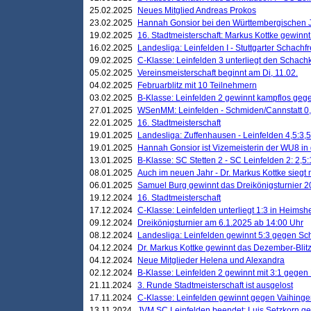
25.02.2025
Neues Mitglied Andreas Prokos
23.02.2025
Hannah Gonsior bei den Württembergischen 
19.02.2025
16. Stadtmeisterschaft: Markus Kottke gewinnt 
16.02.2025
Landesliga: Leinfelden I - Stuttgarter Schachfr
09.02.2025
C-Klasse: Leinfelden 3 unterliegt den Schach
05.02.2025
Vereinsmeisterschaft beginnt am Di, 11.02.
04.02.2025
Februarblitz mit 10 Teilnehmern
03.02.2025
B-Klasse: Leinfelden 2 gewinnt kampflos ge
27.01.2025
WSenMM: Leinfelden - Schmiden/Cannstatt 0,
22.01.2025
16. Stadtmeisterschaft
19.01.2025
Landesliga: Zuffenhausen - Leinfelden 4,5:3,5
19.01.2025
Hannah Gonsior ist Vizemeisterin der WU8 i
13.01.2025
B-Klasse: SC Stetten 2 - SC Leinfelden 2: 2,5:
08.01.2025
Auch im neuen Jahr - Dr. Markus Kottke siegt 
06.01.2025
Samuel Burg gewinnt das Dreikönigsturnier 
19.12.2024
16. Stadtmeisterschaft
17.12.2024
C-Klasse: Leinfelden unterliegt 1:3 in Heimsh
09.12.2024
Dreikönigsturnier am 6.1.2025 ab 14:00 Uhr
08.12.2024
Landesliga: Leinfelden gewinnt 5:3 gegen Sc
04.12.2024
Dr. Markus Kottke gewinnt das Dezember-Blitz
04.12.2024
Neue Mitglieder Helena und Alexandra
02.12.2024
B-Klasse: Leinfelden 2 gewinnt mit 3:1 gegen
21.11.2024
3. Runde Stadtmeisterschaft ist ausgelost
17.11.2024
C-Klasse: Leinfelden gewinnt gegen Vaihinge
13.11.2024
JVM SC Leinfelden beendet: Luis Setzkorn ge