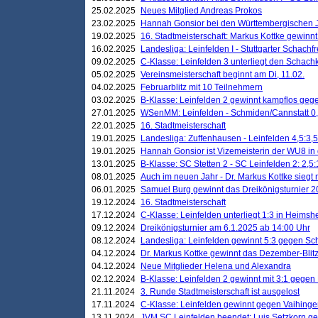
25.02.2025
Neues Mitglied Andreas Prokos
23.02.2025
Hannah Gonsior bei den Württembergischen 
19.02.2025
16. Stadtmeisterschaft: Markus Kottke gewinnt 
16.02.2025
Landesliga: Leinfelden I - Stuttgarter Schachfr
09.02.2025
C-Klasse: Leinfelden 3 unterliegt den Schach
05.02.2025
Vereinsmeisterschaft beginnt am Di, 11.02.
04.02.2025
Februarblitz mit 10 Teilnehmern
03.02.2025
B-Klasse: Leinfelden 2 gewinnt kampflos ge
27.01.2025
WSenMM: Leinfelden - Schmiden/Cannstatt 0,
22.01.2025
16. Stadtmeisterschaft
19.01.2025
Landesliga: Zuffenhausen - Leinfelden 4,5:3,5
19.01.2025
Hannah Gonsior ist Vizemeisterin der WU8 i
13.01.2025
B-Klasse: SC Stetten 2 - SC Leinfelden 2: 2,5:
08.01.2025
Auch im neuen Jahr - Dr. Markus Kottke siegt 
06.01.2025
Samuel Burg gewinnt das Dreikönigsturnier 
19.12.2024
16. Stadtmeisterschaft
17.12.2024
C-Klasse: Leinfelden unterliegt 1:3 in Heimsh
09.12.2024
Dreikönigsturnier am 6.1.2025 ab 14:00 Uhr
08.12.2024
Landesliga: Leinfelden gewinnt 5:3 gegen Sc
04.12.2024
Dr. Markus Kottke gewinnt das Dezember-Blitz
04.12.2024
Neue Mitglieder Helena und Alexandra
02.12.2024
B-Klasse: Leinfelden 2 gewinnt mit 3:1 gegen
21.11.2024
3. Runde Stadtmeisterschaft ist ausgelost
17.11.2024
C-Klasse: Leinfelden gewinnt gegen Vaihinge
13.11.2024
JVM SC Leinfelden beendet: Luis Setzkorn ge