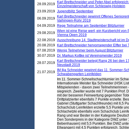
Karl Brettschneider und Peter Abel erfolgreich
28.09.2019
Einzelmeisterschaft von Schleswig-Holstein
23.09.2019
Jugendblitz September
Karl Brettschneider gewinnt Offenes Seniore
06.09.2019
Vaihingen-Rohr 2019
04.09.2019
Rege Teilnahme am September Blitzturnier
Wien ist eine Reise wert, ein Kurzbericht von
29.08.2019
Vienna Open 2019
22.08.2019
Ausschreibung 14. Stadtmeisterschaft ist im
20.08.2019
Karl Brettschneider hervorragender Elfter bei
07.08.2019
Wenig Teilnehmer beim August Blitzturnier
30.07.2019
Dr. Markus Kottke ist Vereinsmeister 2019
Karl Brettschneider belegt Rang 26 bei den 1
28.07.2019
Neustadt 2019
IM Ilja Schneider gewinnt das 11. Sommer-Sch
21.07.2019
Schwabengarten Leinfelden
Im 11. Sommer-Schnellschachturnier im Schw
Internationale Meister Ilja Schneider (HSK Li
Mitspielenden - davon zwei Teilnehmerinnen 
siegreich. Zweiter wurde mit 7 Punkten Prof.
mit der besseren Feinwertung gegenüber Tobi
Drittplatzierter ebenfalls 7 Punkte erzielte. B
Gabriel (Stuttgarter Schachfreunde) mit 6,5 P
Schachclub Leinfelden erzielte 5,5 Punkte und
Schlachetzki ebenfalls vom Schachclub Leinfe
Rang und war Bester in der Kategorie Deutsc
Den Sonderpreis in der Kategorie DWZ unter 
Bebenhausen) mit 5,5 Punkten. Bei DWZ unte
Ellwangen) mit 4,5 Punkten erfolgreich. Schli