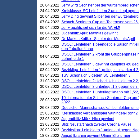
26.04.2022
Jerry wird Sechster bei der württembergische
24.04.2022
Kreisklasse: SC Leinfelden 2 unterliegt gege
20.04.2022
Jerry Ding gewinnt Silber bei der württemberg
07.04.2022
Schach-Senioren-Cup am Tegernsee vom 26. M
06.04.2022
Jerry qualifiziert sich für die WJEM!
06.04.2022
Jugenblitz April: Matthias gewinnt
06.04.2022
Dr. Markus Kottke - Spieler des Monats April
DSOL: Leinfelden 1 beendet die Saison mit e
04.04.2022
den Tabellenführer
DSOL: Leinfelden 2 krönt die Gruppenphase m
04.04.2022
Leherheide 1
04.04.2022
DSOL: Leinfelden 3 gewinnt kampflos 4:0 geg
03.04.2022
Bezirkliga: Leinfelden 1 gelingt ein starker 4
03.04.2022
TSV Schönaich 5 gegen SC Leinfelden 3
31.03.2022
DSOL: Leinfelden 2 sichert sich mit einem 2:2 d
30.03.2022
DSOL: Leinfelden 3 unterliegt 1:3 gegen den 
30.03.2022
DSOL: Leinfelden 1 unterliegt knapp mit 1,5
10. Internationaler Schach-Senioren-Cup am T
28.03.2022
2022
26.03.2022
Deutscher Mannschaftspokal: Leinfelden unte
25.03.2022
Kreisklasse: Verbandsspiel Vaihingen-Rohr 2 
23.03.2022
Jugendblitz März: Nico gewinnt
23.03.2022
Blitz Neustart nach zweiter Corona Pause
20.03.2022
Bezirksliga: Leinfelden 1 unterliegt gegen Nag
18.03.2022
Amjad Ibrahim gewinnt Ulmer Blitzturnier