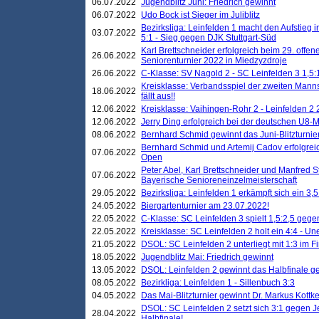
06.07.2022
Jugendblitz Juni: Friedrich gewinnt
06.07.2022
Udo Bock ist Sieger im Juliblitz
Bezirksliga: Leinfelden 1 macht den Aufstieg i
03.07.2022
5:1 - Sieg gegen DJK Stuttgart-Süd
Karl Brettschneider erfolgreich beim 29. off
26.06.2022
Seniorenturnier 2022 in Miedzyzdroje
26.06.2022
C-Klasse: SV Nagold 2 - SC Leinfelden 3 1,5:
Kreisklasse: Verbandsspiel der zweiten Manns
18.06.2022
fällt aus!!
12.06.2022
Kreisklasse: Vaihingen-Rohr 2 - Leinfelden 2 
12.06.2022
Jerry Ding erfolgreich bei der deutschen U8-M
08.06.2022
Bernhard Schmid gewinnt das Juni-Blitzturnie
Bernhard Schmid und Artemij Cadov erfolgreic
07.06.2022
Open
Peter Abel, Karl Brettschneider und Manfred St
07.06.2022
Bayerische Senioreneinzelmeisterschaft
29.05.2022
Bezirksliga: Leinfelden 1 erkämpft sich ein 3,
24.05.2022
Biergartenturnier am 23.07.2022!
22.05.2022
C-Klasse: SC Leinfelden 3 spielt 1,5:2,5 geg
22.05.2022
Kreisklasse: SC Leinfelden 2 holt ein 4:4 - 
21.05.2022
DSOL: SC Leinfelden 2 unterliegt mit 1:3 im F
18.05.2022
Jugendblitz Mai: Friedrich gewinnt
13.05.2022
DSOL: Leinfelden 2 gewinnt das Halbfinale geg
08.05.2022
Bezirkliga: Leinfelden 1 - Sillenbuch 3:3
04.05.2022
Das Mai-Blitzturnier gewinnt Dr. Markus Kottk
DSOL: SC Leinfelden 2 setzt sich 3:1 gegen J
28.04.2022
Halbfinale!