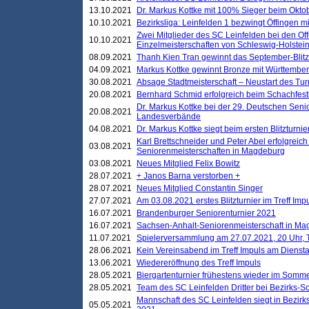
13.10.2021
Dr. Markus Kottke mit 100% Sieger beim Oktobe
10.10.2021
Bezirksliga: Leinfelden 1 bezwingt Öffingen mi
Zwei Mitglieder des SC Leinfelden bei den Of
10.10.2021
Einzelmeisterschaften von Schleswig-Holstei
08.09.2021
Thanh Kien Tran gewinnt das September-Blitz
04.09.2021
Markus Kottke gewinnt Bronze mit Württemberg
30.08.2021
Absage Stadtmeisterschaft – Neustart des Tur
20.08.2021
Bernhard Schmid erfolgreich beim Schachfesti
Dr. Markus Kottke bei der 29. Deutschen Sen
20.08.2021
Landesverbände
04.08.2021
Dr. Markus Kottke siegt beim ersten Blitzturn
Karl Brettschneider und Peter Abel erfolgreic
03.08.2021
Seniorenmeisterschaften in Magdeburg
03.08.2021
Neues Mitglied Felix Bowitz
28.07.2021
+ Janos Barna verstorben +
28.07.2021
Neues Mitglied Constantin Singer
27.07.2021
Am 03.08.2021 erstes Blitzturnier im Treff Im
16.07.2021
Brandenburger Seniorenturnier 2021
16.07.2021
Sachsen-Anhalt-Seniorenmeisterschaft in M
11.07.2021
Spielerversammlung am 27.07.2021, 20 Uhr, T
28.06.2021
Kein Vereinsabend im Treff Impuls am Dienst
13.06.2021
Wiedereröffnung des Treff Impuls
28.05.2021
Biergartenturnier frühestens wieder im Somm
28.05.2021
Team des SC Leinfelden Dritter bei Bezirks-S
Mannschaft des SC Leinfelden siegt in Bezirks
05.05.2021