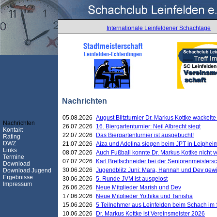
Internationale Leinfeldener Schachtage
Nachrichten
05.08.2026
August Blitzturnier Dr. Markus Kottke wackel
Nachrichten
26.07.2026
16. Biergartenturnier: Neil Albrecht siegt
Kontakt
22.07.2026
Das Biergartenturnier ist ausgebucht!
Rating
DWZ
21.07.2026
Aiza und Adelina siegen beim JPT in Leiphei
Links
08.07.2026
Auch Fußball konnte Dr. Markus Kottke nicht
Termine
07.07.2026
Karl Brettschneider bei der Seniorenmeister
Download
30.06.2026
Jugendblitz Juni: Mara, Hannah und Dev gew
Download Jugend
Ergebnisse
30.06.2026
5. Runde JVM ist ausgelost
Impressum
26.06.2026
Neue Mitglieder Marish und Dev
17.06.2026
Neue Mitglieder Yothika und Tanisha
15.06.2026
5 Teilnehmer aus Leinfelden beim Schach im 
10.06.2026
Dr. Markus Kottke ist Vereinsmeister 2026