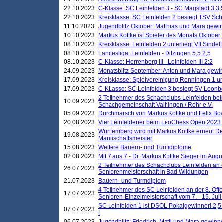
22.10.2023
C-Klasse: SC Leinfelden 3 - SC Magstadt 3 3,
22.10.2023
Kreisklasse: SC Leinfelden 2 besiegt TSV Schö
11.10.2023
Jugendblitz Oktober: Matthias und Mara gewi
10.10.2023
Markus Kottke ist Spieler des Monats Oktober
08.10.2023
Kreisklasse: Leinfelden 2 unterliegt Vfl Sindel
08.10.2023
Landesliga: Leinfelden - Ditzingen 5,5:2,5
08.10.2023
C-Klasse: Herrenberg III - Leinfelden III 2:2
24.09.2023
Monatsblitz September: Anton und Mara gew
17.09.2023
Kreisklasse: Spielvereinigung Renningen 1 unt
17.09.2023
C-KLasse: SC Leinfelden 3 besiegt SV Leonbe
2 Teilnehmer des Schachclubs Leinfelden bei
10.09.2023
Schachgemeinschaft Vaihingen / Rohr e.V.
05.09.2023
Durchmarsch von Markus Kottke und Felix Bow
20.08.2023
Vier Leinfeldener beim LeoChess Open 2023
Württemberg wird mit Markus Kottke erneut D
19.08.2023
Mannschaftsmeister
15.08.2023
Weitere Bauern- und Turmdiplome
02.08.2023
Mit 7 aus 7 - Dr. Markus Kottke Sieger im Augus
2 Teilnehmer des Schachclubs Leinfelden an 
26.07.2023
Seniorenmeisterschaft in Bad Wildungen
21.07.2023
Bauern- und Turmdiplom
4 Teilnehmer des SC Leinfelden an der 8. O
17.07.2023
Senioren-Einzelmeisterschaft vom 7. - 15. Jul
SC Leinfelden 1 ist DSOL-Pokalgewinner! 2,5:1
07.07.2023
!
06.07.2023
Jugendblitz: Friedrich, Matti und Mara gewinn