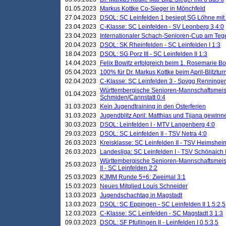
01.05.2023
Markus Kottke Co-Sieger in Mönchfeld
27.04.2023
DSOL: SC Leinfelden 1 besiegt SG Löhne mit 
23.04.2023
C-Klasse: SC Leinfelden - SV Leonberg 3 4:0
23.04.2023
Internationaler Schach-Senioren-Cup am Te
20.04.2023
DSOL: SK Rheinfelden - SC Leinfelden I 1:3
18.04.2023
DSOL: SG Porz III - SC Leinfelden II 1:3
14.04.2023
Felix Bowitz erfolgreich beim 1. Rosemarie B
05.04.2023
100% für Dr. Markus Kottke beim April-Blitztur
02.04.2023
C-Klasse: SC Leinfelden 3 - Spvgg Renningen
Württembergische Senioren-Mannschaftsmeist
01.04.2023
Schmiden/Cannstatt 0:4
31.03.2023
Kein Jugendtraining in den Osterferien
31.03.2023
Jugendblitz April: Matthias und Tijana gewinn
30.03.2023
DSOL: Leinfelden I - MTV Langenberg 4:0
29.03.2023
DSOL: SC Leinfelden II - TSV Netra 4:0
26.03.2023
Kreisklasse: SC Leinfelden II - TSV Heimsheim
26.03.2023
Landesliga: SC Leinfelden I - TSV Schönaich II
Württembergische Senioren-Mannschaftsmeiste
25.03.2023
II - SC Leinfelden 2:2
25.03.2023
KJMM Runde 5+6: Zweimal 3:1
15.03.2023
Neues Mitglied Louis Schneider
13.03.2023
Jugendschachtag in Magstadt
13.03.2023
DSOL: SC Eppingen - SC Leinfelden II 1,5:2,5
12.03.2023
C-Klasse: SC Leinfelden - SC Magstadt 3 1:3
09.03.2023
DSOL: SF Pfullingen II - Leinfelden I 0,5:3,5