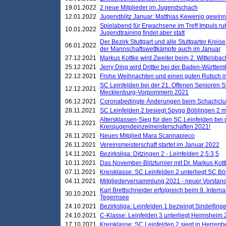
19.01.2022
2 neue Mitglieder im Jugendschach
12.01.2022
Jugendblitz Januar: Matthias Kewenig gewinn
Spielabend für Erwachsene im Treff Impuls ru
10.01.2022
Jugendtraining findet aber statt
Der Bezirk Stuttgart und alle Stuttgarter Krei
06.01.2022
der Mannschaftswettkämpfe auch im Januar
27.12.2021
Markus Kottke wird Zweiter beim 2. Wittelsb
25.12.2021
Jerry Ding wird Dritter bei der Baden-Württem
22.12.2021
Frohe Weihnachten und einen guten Rutsch i
SC Leinfelden bei der 21. Offenen Senioren S
12.12.2021
Mecklenburg-Vorpommern 2021
06.12.2021
Coronabedingte Änderungen beim Schachclub 
28.11.2021
SC Leinfelden 2 besiegt Spvgg Böblingen 2 mi
Altersklassen-Sieg für den SC Leinfelden bei
26.11.2021
Kreisjugendeinzelmeisterschaften 2021!
26.11.2021
Neues Mitglied Mara Scannapieco
26.11.2021
Vereinsmeisterschaft startet im Januar 2022
14.11.2021
Bezirksliga: Ditzingen 2 - Leinfelden 2,5:3,5
10.11.2021
Das November-Blitzturnier mit Dr. Markus Kott
07.11.2021
Kreisklasse: SC Leinfelden 2 unterliegt SC B
04.11.2021
Mitgliederversammlung 2021 - neuer Vorstan
Karl Brettschneider erfolgreich beim 9. Inte
30.10.2021
Tegernsee
24.10.2021
Bezirksliga: Leinfelden 1 bezwingt Sindelfinge
24.10.2021
C-Klasse: Leinfelden 3 unterliegt Heimsheim 2
17.10.2021
Kreisklasse: SC Leinfelden 2 siegt in Herrenbe