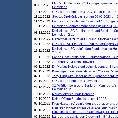
FM Ralf Müller vom SC Böblingen gewinnt das 
06.01.2023
Leinfelden
18.12.2022
C-Klasse: Leinfelden 3 - SC Böblingen 5. 2:2
11.12.2022
Siebtes Dreikönigsturnier am 06.01.2023 um 1
11.12.2022
Landesliga: Leinfelden 1 gewinnt 4,5:1,5 ge
10.12.2022
Leinfelder Seniorenmannschaft gewinnt 3,5:
Kreisklasse: SC Böblingen 4 sagt Spiel am S
08.12.2022
Leinfelden 2 ab
07.12.2022
Dezember Blitzturnier Dr. Markus Kottke gewin
27.11.2022
C-Klasse: SC Leinfelden - VfL Sindelfingen 4 
Kreisklasse: SC Leinfelden 2 unterliegt im H
13.11.2022
2.0 : 4.0
13.11.2022
Landesliga: Leinfelden 1 - Zuffenhausen 1 4:2
10.11.2022
Jugendblitz: Matthias gewinnt
09.11.2022
Dr. Markus Kottke siegt beim November-Blitztu
07.11.2022
Kreisjugendeinzelmeisterschaft 2022 mit 5 T
07.11.2022
Jerry Ding wird Dritter beim Jugendschachturn
23.10.2022
C-Klasse: Leinfelden 3 gewinnt 3:1
32. Württembergische Senioren-Mannschaftsm
22.10.2022
Leinfelden 3:1
13.10.2022
Neues Mitglied Matti Behrens
12.10.2022
Keine Offene Stadtmeisterschaft 2022
09.10.2022
Kreisklasse: SC Leinfelden 2 siegt auswärts g
Karl Brettschneider und Peter Abel erfolgreic
09.10.2022
Einzelmeisterschaft 2022 Schleswig Holstein 
09.10.2022
Landesliga: Leinfelden 1 gewinnt mit 4:2 geg