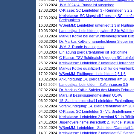
22.03.2024
JVM 2024: 4. Runde ist ausgelost
17.03.2024
C-Klasse: SC Leinfelden 3 - Renningen 3 2:2
Kreisklasse: SC Magstadt 1 besiegt SC Leinfe
17.03.2024
Brettpunkten
16.03.2024
WSenMM: Leinfelden unterliegt 1:3 in Nürting
10.03.2024
Landesliga: Leinfelden gewinnt 5:3 in Waibli
09.03.2024
Markus Kottke bei der Württembergischen Blit
06.03.2024
Dr. Markus Kottke unangefochtener Sieger im M
04.03.2024
JVM: 3. Runde ist ausgelost
04.03.2024
Einladung Biergartenturnier ist jetzt online
25.02.2024
C-Klasse: TSV Schönaich V gegen SC Leinfelde
25.02.2024
Kreisklasse: Leinfelden 2 unterliegt Herrenber
25.02.2024
Markus Kottke qualifiziert sich für die württem
17.02.2024
WSenMM: Pfullingen - Leinfelden 2,5:1,5
13.02.2024
Ankündigung: 14. Biergartenturnier am 20. Ju
11.02.2024
Landesliga: Leinfelden - Zuffenhausen 3:5
07.02.2024
Dr. Markus Kottke Spieler des Monats Februar
06.02.2024
Mara ist Bezirksjugendmeisterin U14W
06.02.2024
15. Stadtmeisterschaft Leinfelden-Echterding
06.02.2024
Vorankündigung: 14. Biergartenturnier am 20
04.02.2024
C-Klasse: SC Leinfelden 3 - VfL Sindelfingen 
04.02.2024
Kreisklasse: Leinfelden 2 gewinnt 5:1 in Böbl
24.01.2024
Jugendvereinsmeisterschaft: 2. Runde ist aus
20.01.2024
WSenMM: Leinfelden - Schmiden/Cannstatt 1,
14.01.2024
Kreisklasse: Leinfelden 2 unterliegt SC Stette