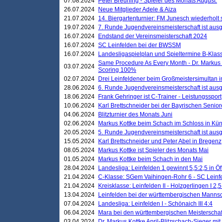
07.08.2024
Peter Breuning - Spieler des Monats August.
26.07.2024
Neue Mitglieder Adele & Aiza
21.07.2024
14. Biergartenturnier: FM Junesch wiederholt
19.07.2024
7. Runde Jugendvereinsmeisterschaft ist ausg
16.07.2024
Endstand der Vereinsmeisterschaft 2024
16.07.2024
SC Leinfelden bei der BWSSM
16.07.2024
Landesligaspielplan und Spieltermine B-Kla
Same Procedure As Every Month - Dr. Markus 
03.07.2024
Scoring 100%
02.07.2024
Drei Leinfeldener beim Großmeistersimultan 
28.06.2024
6. Runde Jugendvereinsmeisterschaft ist ausg
18.06.2024
Frank Gehringer ist C-Trainer - Leistungssport
10.06.2024
Karl Brettschneider bei der Bayrischen Senio
04.06.2024
Blitzturnier des Monats Juni
02.06.2024
Markus Kottke beim Schach im Schloss in Kü
20.05.2024
5. Runde Jugendvereinsmeisterschaft ist ausg
15.05.2024
Karl Brettschneider und Peter Abel in Bregenz
08.05.2024
Markus Kottke ist Spieler des Monats Mai
01.05.2024
Markus Kottke beim Schach in den Mai
28.04.2024
Landesliga: Leinfelden 1 gewinnt 5,5:2,5 in Ö
21.04.2024
C-Klasse: SGem Vaihingen-Rohr 6 - SC Leinfe
21.04.2024
Kreisklasse: Leinfelden II - Holzgerlingen I 2,5
13.04.2024
Leinfelden bei der württembergischen Mannsc
07.04.2024
Landesliga: Leinfelden I - Schönaich III 4:4
06.04.2024
Mara bei den württembergischen Meisterscha
03.04.2024
Dr. Markus Kottke April-Blitzschach-Sieger mit