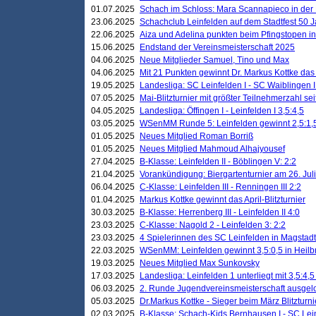
01.07.2025
Schach im Schloss: Mara Scannapieco in der
23.06.2025
Schachclub Leinfelden auf dem Stadtfest 50 
22.06.2025
Aiza und Adelina punkten beim Pfingstopen i
15.06.2025
Endstand der Vereinsmeisterschaft 2025
04.06.2025
Neue Mitglieder Samuel, Tino und Max
04.06.2025
Mit 21 Punkten gewinnt Dr. Markus Kottke das J
19.05.2025
Landesliga: SC Leinfelden I - SC Waiblingen I
07.05.2025
Mai-Blitzturnier mit größter Teilnehmerzahl se
04.05.2025
Landesliga: Öffingen I - Leinfelden I 3,5:4,5
03.05.2025
WSenMM Runde 5: Leinfelden gewinnt 2,5:1,
01.05.2025
Neues Mitglied Roman Borriß
01.05.2025
Neues Mitglied Mahmoud Alhajyousef
27.04.2025
B-Klasse: Leinfelden II - Böblingen V: 2:2
21.04.2025
Vorankündigung: Biergartenturnier am 26. Juli
06.04.2025
C-Klasse: Leinfelden III - Renningen III 2:2
01.04.2025
Markus Kottke gewinnt das April-Blitzturnier
30.03.2025
B-Klasse: Herrenberg III - Leinfelden II 4:0
23.03.2025
C-Klasse: Nagold 2 - Leinfelden 3: 2:2
23.03.2025
4 Spielerinnen des SC Leinfelden in Magstadt
22.03.2025
WSenMM: Leinfelden gewinnt 3,5:0,5 in Heilb
19.03.2025
Neues Mitglied Max Sunkovsky
17.03.2025
Landesliga: Leinfelden 1 unterliegt mit 3,5:4,5
06.03.2025
2. Runde Jugendvereinsmeisterschaft ausgel
05.03.2025
Dr.Markus Kottke - Sieger beim März Blitzturni
02.03.2025
B-Klasse: Schach-Kids Bernhausen I - SC Lein