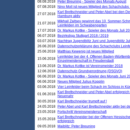
08.08.2018
Peter Breuning - Spieler des Monats August
07.08.2018
Nino Moll ist neues Mitglied des Schachclubs
Karl Brettschneider und Peter Abel bei den D
27.07.2018
Hamburg aktiv
Mikhail Zaitsev gewinnt das 10. Sommer-Schn
21.07.2018
Leinfelden im Schwabengarten
17.07.2018
Dr. Markus Kottke - Spieler des Monats Juli 2
06.07.2018
Bezirksliga Stuttgart 2018 / 2019
03.07.2018
Nachtrag Jugendblitz Juni und Jugendblitz Jul
26.06.2018
Datenschutzerklärung des Schachclubs Lein
25.06.2018
Matthias Kewenig ist neues Mitglied
Leinfelder bei der 4. Offenen Baden-Württem
15.06.2018
Einzelmeisterschaft in Freudenstadt
13.06.2018
Dr. Markus Kottke ist Vereinsmeister 2018
12.06.2018
Datenschutz-Grundverordnung (DSGVO)
06.06.2018
Dr. Markus Kottke - Spieler des Monats Juni 
06.06.2018
Neues Mitglied Julius Kopplin
03.06.2018
Vier Leinfelder beim Schach im Schloss in K
Karl Brettschneider und Peter Abel erfolgreic
01.06.2018
Neuenahr
30.05.2018
Karl Brettschneider trumpft auf !
24.05.2018
Peter Abel und Karl Brettschneider aktiv bei
23.05.2018
Fortschritt Vereinsmeisterschaft
Karl Brettschneider bei der Offenen Hessisch
15.05.2018
erfolgreich
09.05.2018
Maiblitz: Peter Breuning