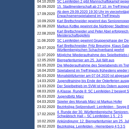
04.10.2020
SC Leinfelden 2 gibt Mannschaftskampf gege
30.09.2020
15. Stadtmeisterschaft ab 27.10. im Treff Impu
Ab dem 29.09.2020 19:30 Uhr im vierzehntäg
17.09.2020
Erwachsenenspielabend im Treff Impuls
10.09.2020
Karl Brettschneider gewinnt das Seniorenopen
26.08.2020
Markus Kottke gewinnt die Nürtinger Stadtmei
Karl Brettschneider und Peter Abel erfolgreic
22.08.2020
Meisterschaftsgipfels
11.08.2020
SC Leinfelden gewinnt Gruppenphase der De
Karl Brettschneider, Fritz Breuning, Klaus Gab
29.07.2020
Württembergischen Schachverband geehrt
11.07.2020
Mögliche Wiederaufnahme des Spielbetriebs
12.05.2020
Biergartenturnier am 25. Juli fällt aus
03.05.2020
Die Wiederaufnahme des Spielabends im Treff
16.04.2020
Spielabend im Treff Impuls frühestens wieder
30.03.2020
Monatsblitzturnier am 07.04.2020 ist abgesag
14.03.2020
Jugendtraining bis Ende der Osterferien ausg
13.03.2020
Der Spielbetrieb im SVW ist bis Ostern ausges
08.03.2020
A-Klasse, Runde 8: SC Leinfelden 2 besiegt 
05.03.2020
Jugendbiltz März
04.03.2020
Spieler des Monats März ist Markus Hofer
23.02.2020
Bezirksliga-Spitzenduell: Leinfelden - Spvgg 
4. Runde der 30. Württembergische Senioren
17.02.2020
Schwäbisch Hall – SC Leinfelden 1,5 : 2,5
10.02.2020
Ankündigung: 12. Biergartenturnier am 25. Juli
09.02.2020
Bezirksliga: Leinfelden - Herrenberg 4,5:3,5