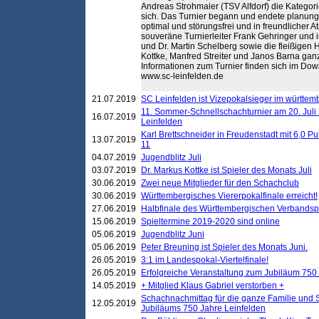
Andreas Strohmaier (TSV Alfdorf) die Kategor
sich. Das Turnier begann und endete planung
optimal und störungsfrei und in freundlicher 
souveräne Turnierleiter Frank Gehringer und i
und Dr. Martin Schelberg sowie die fleißigen H
Kottke, Manfred Streiter und Janos Barna ganz
Informationen zum Turnier finden sich im D
www.sc-leinfelden.de
21.07.2019
SC Leinfelden ist Vizepokalsieger im württem
11. Sommer-Schnellschachturnier am 20. Jul
16.07.2019
Leinfelden
Karl Brettschneider in Freudenstadt mit 6,0 
13.07.2019
11
04.07.2019
Jugendblitz Juli
03.07.2019
Dr. Markus Kottke ist Spieler des Monats Juli
30.06.2019
Zwei neue Mitglieder für den Schachclub
30.06.2019
Württembergisches Viererpokalfinale erreicht!
27.06.2019
Halbfinale des Württembergischen Verbands
15.06.2019
Spieltermine 2019-2020 sind online
05.06.2019
Jugendblitz Juni
05.06.2019
Peter Breuning ist Spieler des Monats Juni.
26.05.2019
3:1 im Landespokal-Viertelfinale!
26.05.2019
Erfolgreiche Veranstaltung zum Jubiläum 750
14.05.2019
+ Mitglied Klaus Gabriel verstorben +
Schachnachmittag für die ganze Familie und 
12.05.2019
Jubiläums 750 Jahre Leinfelden