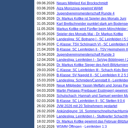
09.06.2026
Neues Mitglied Kei Brockschmidt
03.06.2026
Aiza Morozova gewinnt WAM!
03.06.2026
Jugendvereinsmeisterschaft Runde 4
03.06.2026
Dr. Markus Kottke ist Spieler des Monats Juni
31.05.2026
Karl Brettschneider punktet stark am Bodense
11.05.2026
Markus Kottke wird Fünfter beim Mönchfelder
06.05.2026
Spieler des Monats Mai - Dr. Markus Kottke
03.05.2026
Landesliga: SC Botnang I - SC Leinfelden I 5:
26.04.2026
C-Klasse: TSV Schönaich VI - SC Leinfelden II
21.04.2026
B-Klasse: SC Leinfelden II - TSV Heimsheim II
15.04.2026
Jugendvereinsmeisterschaft Runde 3
12.04.2026
Landesliga: Leinfelden I - SpVgg Böblingen I 
08.04.2026
Dr. Markus Kottke Sieger des April-Blitzturnier
29.03.2026
C-Klasse: SC Leinfelden III - Schach-Kids Ber
22.03.2026
B-Klasse: SV Nagold II - SC Leinfelden II: 2,5:
15.03.2026
Landesliga: Schmiden/Cannstatt II - Leinfelden
04.03.2026
Neue Mitglieder Yassin Meftahi und Jonas Pa
04.03.2026
Martin Pielawa (Freibauer Esslingen) gewinnt 
03.03.2026
Schulschach: Hannah und Samuel werden Ma
02.03.2026
B-Klasse: SC Leinfelden II - SC Stetten II 0:4
26.02.2026
JVM 2026 mit 20 Teilnehmern gestartet
26.02.2026
Ankündigung: 16. Sommerschnellschachturnie
22.02.2026
Landesliga: Leinfelden I - Stuttgarter Schachfr
18.02.2026
Dr. Markus Kottke gewinnt das Februar-Blitztu
14.02.2026
WSMM Öffingen - Leinfelden 1:3