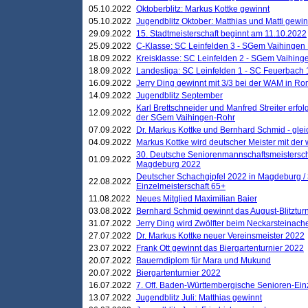
05.10.2022
Oktoberblitz: Markus Kottke gewinnt
05.10.2022
Jugendblitz Oktober: Matthias und Matti gewi
29.09.2022
15. Stadtmeisterschaft beginnt am 11.10.2022
25.09.2022
C-Klasse: SC Leinfelden 3 - SGem Vaihingen 
18.09.2022
Kreisklasse: SC Leinfelden 2 - SGem Vaihinge
18.09.2022
Landesliga: SC Leinfelden 1 - SC Feuerbach 
16.09.2022
Jerry Ding gewinnt mit 3/3 bei der WAM in 
14.09.2022
Jugendblitz September
Karl Brettschneider und Manfred Streiter erfo
12.09.2022
der SGem Vaihingen-Rohr
07.09.2022
Dr. Markus Kottke und Bernhard Schmid - glei
04.09.2022
Markus Kottke wird deutscher Meister mit de
30. Deutsche Seniorenmannschaftsmeistersch
01.09.2022
Magdeburg 2022
Deutscher Schachgipfel 2022 in Magdeburg /
22.08.2022
Einzelmeisterschaft 65+
11.08.2022
Neues Mitglied Maximilian Baier
03.08.2022
Bernhard Schmid gewinnt das August-Blitzturn
31.07.2022
Jerry Ding wird Zwölfter beim Neckarsteinac
27.07.2022
Dr. Markus Kottke neuer Vereinsmeister 2022
23.07.2022
Frank Ott gewinnt das Biergartenturnier 2022
20.07.2022
Bauerndiplom für Mara und Mukund
20.07.2022
Biergartenturnier 2022
16.07.2022
7. Off. Baden-Württembergische Senioren-Ein
13.07.2022
Jugendblitz Juli: Matthias gewinnt