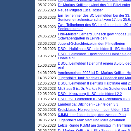
05.07.2023
Dr. Markus Kottke gewinnt das Juli Blitzturnier
27.06.2023
Neues Mitglied Luca Rösser
Ein Teilnehmer des SC Leinfelden bei der 33.
26.06.2023
Senioreneinzelmeisterschaft vom 17. bis 25.
Zwei Teilnehmer des SC Leinfelden beim 30.
25.06.2023
Seniorenturnier
Fide-Meister Gerhard Junesch gewinnt das 1
24.06.2023
Schwabengarten in Leinfelden
23.06.2023
Jugend-Schachfreizeit in den Pfingstferien
21.06.2023
DSOL: Halbfinale SC Leinfelden II - SC Hechi
DSOL: Leinfelden 1 gewinnt das Halbfinale geg
19.06.2023
Finale ein!
DSOL: Leinfelden I zieht mit einem 3.5:0,5 g
15.06.2023
ein!
14.06.2023
Vereinsmeister 2023 ist Dr. Markus Kottke - 
14.06.2023
Jugendblitz Juni: Matthias & Friedrich und M
12.06.2023
DSOL: Leinfelden II zieht ins Halbfinale ein! 2
07.06.2023
Mit 8 aus 8 ist Dr. Markus Kottke Spieler des 
12.05.2023
DSOL: Kreuzberg II - SC Leinfelden I 2:2
10.05.2023
DSOL: SC Leinfelden II - SK Bickenbach II 2:2
07.05.2023
Landesliga: Ditzingen - Leinfelden 3:3
07.05.2023
Kreisklasse: Holzgerlingen - Leinfelden II 3:3
06.05.2023
KJMM: Leinfelden belegt den zweiten Platz
04.05.2023
Jugendblitz Mai: Matti und Mara gewinnen
04.05.2023
Letzte Runde KJMM am Samstag im Treff Imp
03.05.2023
Dr. Markus Kottke Mai-Blitz Sieger mit 6 aus 6