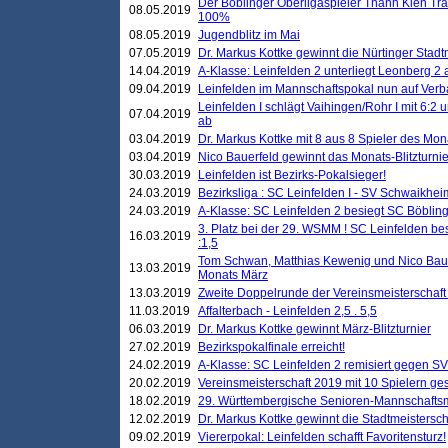
Der Böblinger Oberligaspieler Thanh Kien Tran
08.05.2019
100%
08.05.2019
Jugendblitz im Mai
07.05.2019
Dr. Markus Kottke gewinnt die Nürtinger Stadt
14.04.2019
A-Klasse: Leinfelden 2 unterliegt Leonberg 2 a
09.04.2019
Leinfelden im Mannschaftspokal nun auf Ver
Leinfelden I schlägt Vaihingen/Rohr I mit 6:2 
07.04.2019
ab
03.04.2019
Dr. Markus Kottke mit 8 aus 8 Spieler des Mona
03.04.2019
Nico Bauerfeld gewinnt das Monats-Blitzturnier
30.03.2019
Leinfelden ist Bezirks-Pokalsieger!
24.03.2019
Bezirksliga : SC Leinfelden I - SV Schwaikheim
24.03.2019
A-Klasse: SC Leinfelden 2 besiegt SC Böbling
3. Platz bei der 29. WSMM ! SC Leinfelden b
16.03.2019
:1,5
Tom Schwan, Matthias Kewenig und Nico Baue
13.03.2019
Monats März
13.03.2019
Zweite Doppelrunde der Vereinsmeisterschaft i
11.03.2019
Affalterbach - Leinfelden 2,5 . 5,5
06.03.2019
Dr. Markus Kottke gewinnt März-Blitzturnier
27.02.2019
Bezirkspokalfinale erreicht!
24.02.2019
A-Klasse: SC Leinfelden 2 remisiert gegen SV
20.02.2019
Vereinsmeisterschaft 2019 mit 10 Spielern ges
18.02.2019
29. Württembergische Senioren-Mannschaftsm
12.02.2019
Dr. Markus Kottke gewinnt die Stadtmeistersc
09.02.2019
Viererpokal: Leinfelden schafft Favoritensturz!