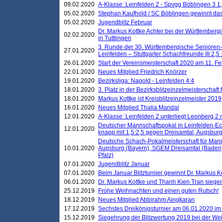
09.02.2020
A-Klasse: Leinfelden 2 - Spvgg Böblingen 3 1,
05.02.2020
Stephan Kaufhold / SC Böblingen gewinnt das 
05.02.2020
Jugendblitz Februar
Dr. Markus Kottke Achter bei der Württembergi
02.02.2020
in Tuttlingen
3. Runde der 30. Württembergische Senioren
27.01.2020
Leinfelden – Stuttgarter Schachfreunde III 2,5 
26.01.2020
Start der Vereinsmeisterschaft 2020 am 11. F
22.01.2020
Neues Mitglied Friedrich Knörzer
19.01.2020
Bezirksliga: Nagold - Leinfelden 4:4
18.01.2020
3. Platz in der Bezirksblitzeinzelmeisterschaft
18.01.2020
Markus Kottke ist Kreisblitzeinzelmeister 2019
16.01.2020
Neues Mitglied Thalia Mandal
12.01.2020
A-Klasse: Leinfelden 2 unterliegt Leonberg 2 
Deutscher Mannschaftspokal in Leinfelden-Ech
12.01.2020
knapp mit 1,5:2,5 gegen Dreisamtal, Augsbur
Deutsche Schach-Pokalmeisterschaft für Mann
10.01.2020
Augsburg (Bayern), SGEM Dreisamtal (Baden
Pfalz)
07.01.2020
Jugendblitz Januar
07.01.2020
Beim Januar Blitzturnier gewinnt Dr. Markus 
06.01.2020
Dr. Markus Kottke und Thanh Kien Tran siegen
25.12.2019
Frohe Weihnachten und einen guten Rutsch!
18.12.2019
Neues Mitglied Abbirahm Aingkaran
17.12.2019
Sechstes Dreikönigsturnier am 06.01.2020 im T
15.12.2019
Siegehrung der Blitzwertung 2019 bei der Wei