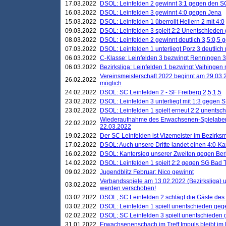
17.03.2022
DSOL: Leinfelden 2 gewinnt 3:1 gegen den 
16.03.2022
DSOL: Leinfelden 3 gewinnt 4:0 gegen Jena
15.03.2022
DSOL: Leinfelden 1 überrollt Hellern 2 mit 4:0
09.03.2022
DSOL: Leinfelden 3 spielt 2:2 Unentschieden
08.03.2022
DSOL: Leinfelden 2 gewinnt deutlich 3,5:0,5
07.03.2022
DSOL: Leinfelden 1 unterliegt Porz 3 deutlich 
06.03.2022
C-Klasse: Leinfelden 3 bezwingt Renningen 3 
06.03.2022
Bezirksliga: Leinfelden 1 bezwingt Vaihingen m
Vereinsmeisterschaft 2022 beginnt am 29.03.2
26.02.2022
möglich
24.02.2022
DSOL: SC Leinfelden 2 - SF Freiberg 2,5;1,5
23.02.2022
DSOL: Leinfelden 3 unterliegt mit 1:3 gegen S
23.02.2022
DSOL: Leinfelden 1 spielt erneut 2:2 unentsc
Wiederaufnahme des Erwachsenen-Spielabend
22.02.2022
22.03.2022
19.02.2022
Der SC Leinfelden ist Vizemeister im Bezirksm
17.02.2022
DSOL: Auch unsere Dritte landet einen 4:0-Ka
16.02.2022
DSOL: Kantersieg unserer Zweiten gegen Ber
14.02.2022
DSOL: Leinfelden 1 spielt 2:2 gegen SG Bad 
09.02.2022
Jugendblitz Februar: Nico gewinnt
Verbandsspiele am 13.02.2022 (Bezirksliga) 
03.02.2022
werden verschoben!
03.02.2022
DSOL; SC Leinfelden 2 schlägt die Gäste des
03.02.2022
DSOL: Leinfelden 1 spielt unentschieden gege
02.02.2022
DSOL; SC Leinfelden 3 spielt unentschieden
31.01.2022
Erwachsenenschach im Treff Impuls bleibt im