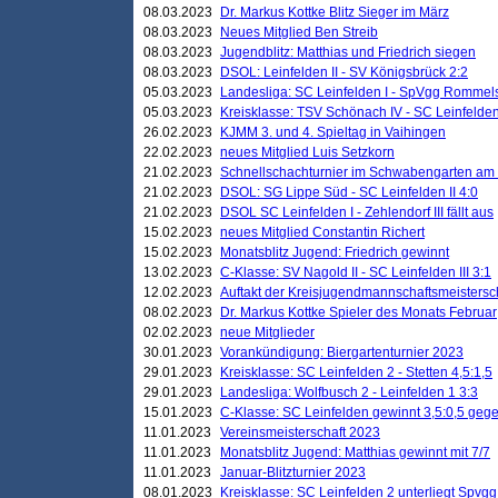
08.03.2023
Dr. Markus Kottke Blitz Sieger im März
08.03.2023
Neues Mitglied Ben Streib
08.03.2023
Jugendblitz: Matthias und Friedrich siegen
08.03.2023
DSOL: Leinfelden II - SV Königsbrück 2:2
05.03.2023
Landesliga: SC Leinfelden I - SpVgg Rommels
05.03.2023
Kreisklasse: TSV Schönach IV - SC Leinfelden 
26.02.2023
KJMM 3. und 4. Spieltag in Vaihingen
22.02.2023
neues Mitglied Luis Setzkorn
21.02.2023
Schnellschachturnier im Schwabengarten am
21.02.2023
DSOL: SG Lippe Süd - SC Leinfelden II 4:0
21.02.2023
DSOL SC Leinfelden I - Zehlendorf III fällt aus
15.02.2023
neues Mitglied Constantin Richert
15.02.2023
Monatsblitz Jugend: Friedrich gewinnt
13.02.2023
C-Klasse: SV Nagold II - SC Leinfelden III 3:1
12.02.2023
Auftakt der Kreisjugendmannschaftsmeistersc
08.02.2023
Dr. Markus Kottke Spieler des Monats Februar
02.02.2023
neue Mitglieder
30.01.2023
Vorankündigung: Biergartenturnier 2023
29.01.2023
Kreisklasse: SC Leinfelden 2 - Stetten 4,5:1,5
29.01.2023
Landesliga: Wolfbusch 2 - Leinfelden 1 3:3
15.01.2023
C-Klasse: SC Leinfelden gewinnt 3,5:0,5 geg
11.01.2023
Vereinsmeisterschaft 2023
11.01.2023
Monatsblitz Jugend: Matthias gewinnt mit 7/7
11.01.2023
Januar-Blitzturnier 2023
08.01.2023
Kreisklasse: SC Leinfelden 2 unterliegt Spvg