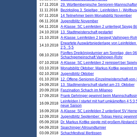
17.11.2018
29. Württembergische Senioren-Mannschaftsm
11.11.2018
Bezirksliga 3. Spieltag : Leinfelden I - Wolfbusch
07.11.2018
14 Teilnehmer beim Monatsblitz November
06.11.2018
Jugendblitz November
04.11.2018
A-Klasse: SC Leinfelden 2 unterliegt Spvgg Bö
24.10.2018
13. Stadtmeisterschaft gestartet
21.10.2018
A-Klasse: Leinfelden 2 besiegt Vaihingen-Rohr 
Erwartete Auswärtsniederlage von Leinfelden 
14.10.2018
2,5 : 5,5
Fünftes Dreikönigsturnier am Sonntag, den 0
08.10.2018
Schachgemeinschaft Vaihingen-Rohr
07.10.2018
A-Klasse: SC Leinfelden 2 remisiert bei Spie
03.10.2018
Monatsblitz Oktober: Markus Kottke gewinnt mi
02.10.2018
Jugendblitz Oktober
01.10.2018
12. Offene-Senioren-Einzelmeisterschaft-von
24.09.2018
13. Stadtmeisterschaft startet am 23. Oktober
20.09.2018
Faszination Schach im Milaneo
17.09.2018
Frank Gehringer gewinnt beim Mannschaftssi
Leinfelden I startet mit hart umkämpften 4,5:
16.09.2018
neue Saison
16.09.2018
A-Klasse: SC Leinfelden 2 unterliegt SV Herre
12.09.2018
Jugendblitz September: Tobias Heinz gewinnt
05.09.2018
Dr. Markus Kottke siegte mit großem Abstand 
04.09.2018
Spaichinger Allroundturnier
03.09.2018
Schachfestival Illertissen