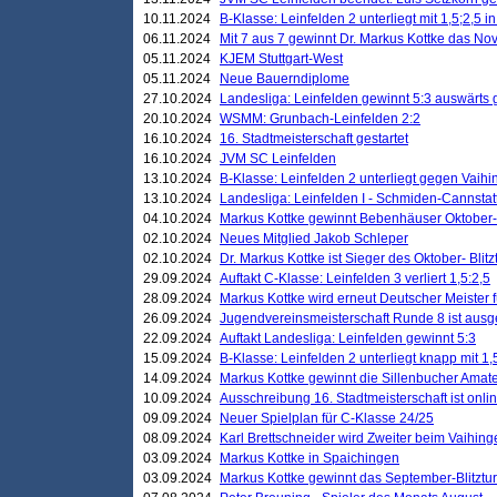
10.11.2024
B-Klasse: Leinfelden 2 unterliegt mit 1,5;2,5 
06.11.2024
Mit 7 aus 7 gewinnt Dr. Markus Kottke das Nov
05.11.2024
KJEM Stuttgart-West
05.11.2024
Neue Bauerndiplome
27.10.2024
Landesliga: Leinfelden gewinnt 5:3 auswärts
20.10.2024
WSMM: Grunbach-Leinfelden 2:2
16.10.2024
16. Stadtmeisterschaft gestartet
16.10.2024
JVM SC Leinfelden
13.10.2024
B-Klasse: Leinfelden 2 unterliegt gegen Vaihi
13.10.2024
Landesliga: Leinfelden I - Schmiden-Cannstatt 
04.10.2024
Markus Kottke gewinnt Bebenhäuser Oktober-B
02.10.2024
Neues Mitglied Jakob Schleper
02.10.2024
Dr. Markus Kottke ist Sieger des Oktober- Blitz
29.09.2024
Auftakt C-Klasse: Leinfelden 3 verliert 1,5:2,5
28.09.2024
Markus Kottke wird erneut Deutscher Meister 
26.09.2024
Jugendvereinsmeisterschaft Runde 8 ist ausg
22.09.2024
Auftakt Landesliga: Leinfelden gewinnt 5:3
15.09.2024
B-Klasse: Leinfelden 2 unterliegt knapp mit 1,
14.09.2024
Markus Kottke gewinnt die Sillenbucher Amate
10.09.2024
Ausschreibung 16. Stadtmeisterschaft ist onli
09.09.2024
Neuer Spielplan für C-Klasse 24/25
08.09.2024
Karl Brettschneider wird Zweiter beim Vaihing
03.09.2024
Markus Kottke in Spaichingen
03.09.2024
Markus Kottke gewinnt das September-Blitztur