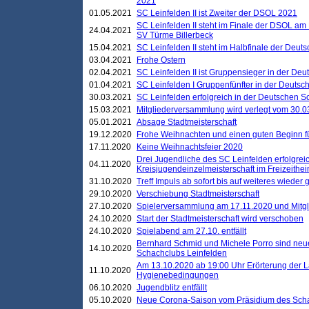
2021
01.05.2021
SC Leinfelden II ist Zweiter der DSOL 2021
SC Leinfelden II steht im Finale der DSOL am 
24.04.2021
SV Türme Billerbeck
15.04.2021
SC Leinfelden II steht im Halbfinale der Deu
03.04.2021
Frohe Ostern
02.04.2021
SC Leinfelden II ist Gruppensieger in der De
01.04.2021
SC Leinfelden I Gruppenfünfter in der Deuts
30.03.2021
SC Leinfelden erfolgreich in der Deutschen 
15.03.2021
Mitgliederversammlung wird verlegt vom 30.0
05.01.2021
Absage Stadtmeisterschaft
19.12.2020
Frohe Weihnachten und einen guten Beginn f
17.11.2020
Keine Weihnachtsfeier 2020
Drei Jugendliche des SC Leinfelden erfolgreic
04.11.2020
Kreisjugendeinzelmeisterschaft im Freizeithe
31.10.2020
Treff Impuls ab sofort bis auf weiteres wieder
29.10.2020
Verschiebung Stadtmeisterschaft
27.10.2020
Spielerversammlung am 17.11.2020 und Mitg
24.10.2020
Start der Stadtmeisterschaft wird verschoben
24.10.2020
Spielabend am 27.10. entfällt
Bernhard Schmid und Michele Porro sind neu
14.10.2020
Schachclubs Leinfelden
Am 13.10.2020 ab 19:00 Uhr Erörterung der L
11.10.2020
Hygienebedingungen
06.10.2020
Jugendblitz entfällt
05.10.2020
Neue Corona-Saison vom Präsidium des Sch