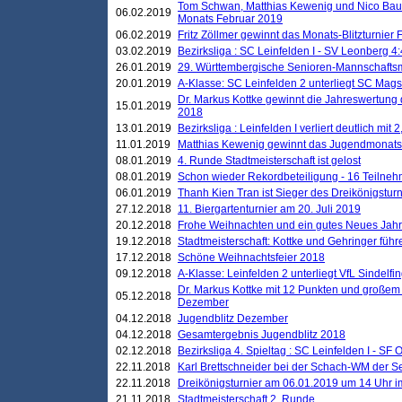
Tom Schwan, Matthias Kewenig und Nico Baue
06.02.2019
Monats Februar 2019
06.02.2019
Fritz Zöllmer gewinnt das Monats-Blitzturnier 
03.02.2019
Bezirksliga : SC Leinfelden I - SV Leonberg 4:
26.01.2019
29. Württembergische Senioren-Mannschaftsm
20.01.2019
A-Klasse: SC Leinfelden 2 unterliegt SC Magst
Dr. Markus Kottke gewinnt die Jahreswertung d
15.01.2019
2018
13.01.2019
Bezirksliga : Leinfelden I verliert deutlich mit 
11.01.2019
Matthias Kewenig gewinnt das Jugendmonatsbl
08.01.2019
4. Runde Stadtmeisterschaft ist gelost
08.01.2019
Schon wieder Rekordbeteiligung - 16 Teilneh
06.01.2019
Thanh Kien Tran ist Sieger des Dreikönigstur
27.12.2018
11. Biergartenturnier am 20. Juli 2019
20.12.2018
Frohe Weihnachten und ein gutes Neues Jah
19.12.2018
Stadtmeisterschaft: Kottke und Gehringer führ
17.12.2018
Schöne Weihnachtsfeier 2018
09.12.2018
A-Klasse: Leinfelden 2 unterliegt VfL Sindelfin
Dr. Markus Kottke mit 12 Punkten und großem
05.12.2018
Dezember
04.12.2018
Jugendblitz Dezember
04.12.2018
Gesamtergebnis Jugendblitz 2018
02.12.2018
Bezirksliga 4. Spieltag : SC Leinfelden I - SF O
22.11.2018
Karl Brettschneider bei der Schach-WM der S
22.11.2018
Dreikönigsturnier am 06.01.2019 um 14 Uhr im 
21.11.2018
Stadtmeisterschaft 2. Runde