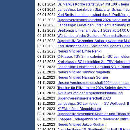
10.01.2024
Dr. Markus Kottke startet 2024 mit 100% beim 
07.01.2024
Landesliga: Leinfelden Stuttgarter Schachfreun
06.01.2024
Karl Brettschneider gewinnt das 8. Dreikönigs
29.12.2023
Jugendvereinsmeisterschaft 2024 startet am 0
17.12.2023
Landesliga: Leinfelden unterliegt Backnang kn
15.12.2023
Dreikönigsturnier am Sa, 6.1.2023 ab 14:00 U
09.12.2023
Württembergische Senioren-Mannschaftsmeiste
06.12.2023
Jugendblitz Dezember: Anton gewinnt vor Matt
06.12.2023
Karl Brettschneider - Spieler des Monats De
05.12.2023
Neues Mitglied Emile Renkl
03.12.2023
C-Klasse: TSV Simmozheim 1 - SC Leinfelden
03.12.2023
Kreisklasse: SC Leinfelden 2 – TSV Heimshei
26.11.2023
Landesliga: Leinfelden 1 gewinnt 5:3 in Ro
22.11.2023
Neues Mitglied Yannick Nägelein
22.11.2023
Neues Mitglied Hannah Gonsior
21.11.2023
Unsere Vereinsmeisterschaft 2024 beginnt am
21.11.2023
Termine für Blitzturniere 2024 Spieler des Mon
21.11.2023
Aktuelles von der Mitgliederversammlung
20.11.2023
Jugendvereinsmeisterschaft 2023
12.11.2023
Landesliga: SC Leinfelden I - SV Wolfbusch II 
10.11.2023
KJEM auf der Diepoldsburg
08.11.2023
Jugendblitz November: Matthias und Tijana 
08.11.2023
Knappes Endergebnis beim November Blitztur
07.11.2023
Neues Mitglied Jakob Rudhart
24.10.2023
Ausschreibung 15. Stadtmeisterschaft LE ist o