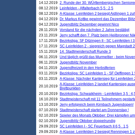
14.12.2019
2. Runde der 30. WÜrttembergischen Seniore
08.12.2019
Leinfelden - Affalterbach 5,5 : 2,5
08.12.2019
A-Klasse: Leinfelden 2 besiegt Aidlingen 1 zu
04.12.2019
Dr. Markus Kottke gewinnt das Dezember Blitzt
04.12.2019
Jugendblitz Dezember gewinnt Nico
28.11.2019
Vorstand für die nächsten 2 Jahre bestätigt
23.11.2019
Jerry schafft den 7. Platz beim Heilbronner 
17.11.2019
Bezirksliga: SF Ditzingen II - SC Leinfelden I 3
17.11.2019
SC-Leinfelden 2 - siegreich gegen Magstadt 2
15.11.2019
14. Stadtmeisterschaft Runde 3
06.11.2019
Und täglich grüßt das Murmeltier - beim Novemb
06.11.2019
Jugendblitz November
04.11.2019
Jugendfreizeit in den Herbstferien
03.11.2019
Bezirksliga: SC Leinfelden 1 - SF Oeffingen 1 
03.11.2019
A-Klasse: Nächster Kantersieg für Leinfelden 2
A-Klasse: Leinfelden 2 landet Kantersieg aus
20.10.2019
Brettpunkten
20.10.2019
Bezirksliga: Schwaikheim - Leinfelden 3,5 : 4,
16.10.2019
Stadtmeisterschaft mit 11 Teilnehmern gestart
13.10.2019
Jerry erfolgreich beim Kirnbach Jugendopen!
07.10.2019
Stadtmeisterschaft startet am Donnerstag !
02.10.2019
Spieler des Monats Oktober: Drei kämpfen um
02.10.2019
Jugendblitz Oktober doppelrundig
29.09.2019
SC Leinfelden I - SC Feuerbach II 6,5 . 1,5
29.09.2019
A-Klasse: Leinfelden 2 besiegt Renningen 1 z