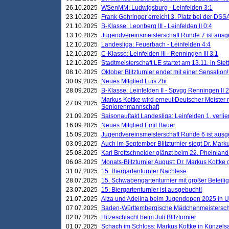
26.10.2025
WSenMM: Ludwigsburg - Leinfelden 3:1
23.10.2025
Frank Gehringer erreicht 3. Platz bei der DS
21.10.2025
B-Klasse: Leonberg III - Leinfelden II 0:4
13.10.2025
Jugendvereinsmeisterschaft Runde 7 ist ausg
12.10.2025
Landesliga: Feuerbach - Leinfelden 4:4
12.10.2025
C-Klasse: Leinfelden III - Renningen III 3:1
12.10.2025
Stadtmeisterschaft LE startet am 13.11. in Stet
08.10.2025
Oktober Blitzturnier endet mit einer Sensation!
30.09.2025
Neues Mitglied Luis Zhi
28.09.2025
B-Klasse: Leinfelden II - Spvgg Renningen II 2
Markus Kottke wird erneut Deutscher Meister 
27.09.2025
Seniorenmannschaft
21.09.2025
Saisonauftakt Landesliga: Leinfelden 1. verlier
16.09.2025
Neues Mitglied Emil Bauer
15.09.2025
Jugendvereinsmeisterschaft Runde 6 ist ausg
03.09.2025
Auch im September Blitzturnier siegt Dr. Mark
25.08.2025
Karl Brettschneider glänzt beim 22. Pheinlan
06.08.2025
Monats-Blitzturnier August: Dr. Markus Kottke
31.07.2025
15. Biergartenturnier Nachlese
28.07.2025
15. Schwabengartenturnier mit großer Beteili
23.07.2025
15. Biergartenturnier ist ausgebucht!
21.07.2025
Aiza und Adelina beim Jugendopen 2025 in 
07.07.2025
Baden-Württembergische Mädchenmeistersch
02.07.2025
Hitzeschlacht beim Juli Blitzturnier
01.07.2025
Schach im Schloss: Markus Kottke in Künzels