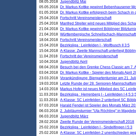
08.05.2018
Jugendblitz Mai
05.05.2018
Dr. Markus Kottke gewinnt Bebenhausener Mo
01.05.2018
Dr. Markus Kottke erfolgreich beim Schach in
25.04.2018
Fortschritt Vereinsmeisterschaft
25.04.2018
Manfred Streiter wird neues Mitglied des Sch
21.04.2018
Dr. Markus Kottke gewinnt Böblinger Blitzturni
21.04.2018
Württembergische Schnellschach-Mannschafts
18.04.2018
Fortschritt Vereinsmeisterschaft
15.04.2018
Bezirksliga : Leinfelden I - Wolfbusch II 3:5
15.04.2018
A-Klasse: Zweite Mannschaft unterliegt Böblin
11.04.2018
Fortschritt der Vereinsmeisterschaft
10.04.2018
Jugendblitz April
08.04.2018
Besuch bei den Grenke Chess Classic am 7. A
03.04.2018
Dr. Markus Kottke - Spieler des Monats April 
23.03.2018
Vorankündigung: Biergartenturnier am 21. Jul
19.03.2018
Letzte Runde der 28. Senioren-Mannschaftsme
14.03.2018
Markus Hofer ist neues Mitglied des SC Leinf
11.03.2018
Bezirksliga : Herrenberg I - Leinfelden I 4,5:3,
11.03.2018
A-Klasse: SC Leinfelden 2 unterliegt SC Böbli
07.03.2018
Harald Fendel ist Spieler des Monats März 2
06.03.2018
2. Jubiläumsturnier "Uta Röchling" in Magdebu
06.03.2018
Jugendblitz März
28.02.2018
Zweite Runde der Vereinsmeisterschaft 2018
25.02.2018
Bezirksliga : Leinfelden I - Sindelfingen I 5:3
25.02.2018
A-Klasse: SC Leinfelden 2 unentschieden geg