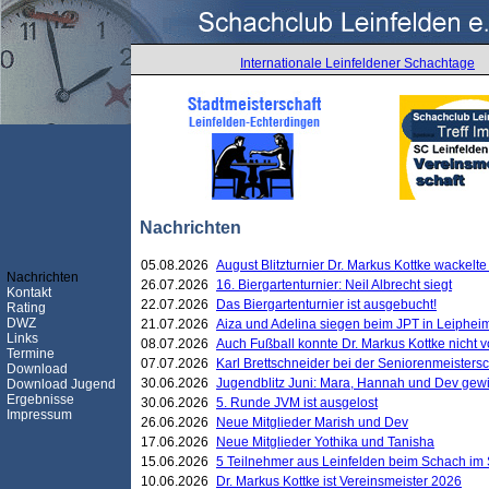
Internationale Leinfeldener Schachtage
Nachrichten
05.08.2026
August Blitzturnier Dr. Markus Kottke wackel
Nachrichten
26.07.2026
16. Biergartenturnier: Neil Albrecht siegt
Kontakt
22.07.2026
Das Biergartenturnier ist ausgebucht!
Rating
DWZ
21.07.2026
Aiza und Adelina siegen beim JPT in Leiphei
Links
08.07.2026
Auch Fußball konnte Dr. Markus Kottke nicht
Termine
07.07.2026
Karl Brettschneider bei der Seniorenmeister
Download
30.06.2026
Jugendblitz Juni: Mara, Hannah und Dev gew
Download Jugend
Ergebnisse
30.06.2026
5. Runde JVM ist ausgelost
Impressum
26.06.2026
Neue Mitglieder Marish und Dev
17.06.2026
Neue Mitglieder Yothika und Tanisha
15.06.2026
5 Teilnehmer aus Leinfelden beim Schach im 
10.06.2026
Dr. Markus Kottke ist Vereinsmeister 2026