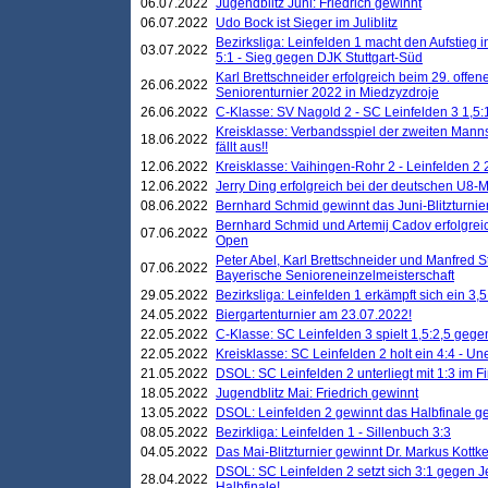
06.07.2022
Jugendblitz Juni: Friedrich gewinnt
06.07.2022
Udo Bock ist Sieger im Juliblitz
Bezirksliga: Leinfelden 1 macht den Aufstieg i
03.07.2022
5:1 - Sieg gegen DJK Stuttgart-Süd
Karl Brettschneider erfolgreich beim 29. off
26.06.2022
Seniorenturnier 2022 in Miedzyzdroje
26.06.2022
C-Klasse: SV Nagold 2 - SC Leinfelden 3 1,5:
Kreisklasse: Verbandsspiel der zweiten Manns
18.06.2022
fällt aus!!
12.06.2022
Kreisklasse: Vaihingen-Rohr 2 - Leinfelden 2 
12.06.2022
Jerry Ding erfolgreich bei der deutschen U8-M
08.06.2022
Bernhard Schmid gewinnt das Juni-Blitzturnie
Bernhard Schmid und Artemij Cadov erfolgreic
07.06.2022
Open
Peter Abel, Karl Brettschneider und Manfred St
07.06.2022
Bayerische Senioreneinzelmeisterschaft
29.05.2022
Bezirksliga: Leinfelden 1 erkämpft sich ein 3,
24.05.2022
Biergartenturnier am 23.07.2022!
22.05.2022
C-Klasse: SC Leinfelden 3 spielt 1,5:2,5 geg
22.05.2022
Kreisklasse: SC Leinfelden 2 holt ein 4:4 - 
21.05.2022
DSOL: SC Leinfelden 2 unterliegt mit 1:3 im F
18.05.2022
Jugendblitz Mai: Friedrich gewinnt
13.05.2022
DSOL: Leinfelden 2 gewinnt das Halbfinale geg
08.05.2022
Bezirkliga: Leinfelden 1 - Sillenbuch 3:3
04.05.2022
Das Mai-Blitzturnier gewinnt Dr. Markus Kottk
DSOL: SC Leinfelden 2 setzt sich 3:1 gegen J
28.04.2022
Halbfinale!