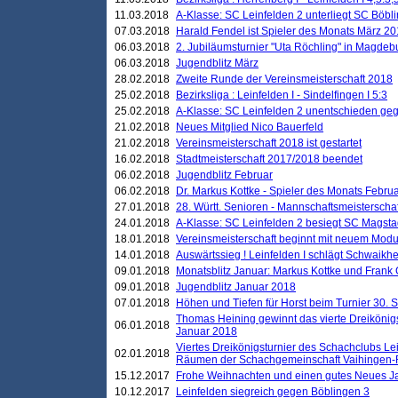
11.03.2018
A-Klasse: SC Leinfelden 2 unterliegt SC Böbli
07.03.2018
Harald Fendel ist Spieler des Monats März 2
06.03.2018
2. Jubiläumsturnier "Uta Röchling" in Magdebu
06.03.2018
Jugendblitz März
28.02.2018
Zweite Runde der Vereinsmeisterschaft 2018
25.02.2018
Bezirksliga : Leinfelden I - Sindelfingen I 5:3
25.02.2018
A-Klasse: SC Leinfelden 2 unentschieden geg
21.02.2018
Neues Mitglied Nico Bauerfeld
21.02.2018
Vereinsmeisterschaft 2018 ist gestartet
16.02.2018
Stadtmeisterschaft 2017/2018 beendet
06.02.2018
Jugendblitz Februar
06.02.2018
Dr. Markus Kottke - Spieler des Monats Febru
27.01.2018
28. Württ. Senioren - Mannschaftsmeisterscha
24.01.2018
A-Klasse: SC Leinfelden 2 besiegt SC Magstadt
18.01.2018
Vereinsmeisterschaft beginnt mit neuem Mod
14.01.2018
Auswärtssieg ! Leinfelden I schlägt Schwaikhei
09.01.2018
Monatsblitz Januar: Markus Kottke und Frank
09.01.2018
Jugendblitz Januar 2018
07.01.2018
Höhen und Tiefen für Horst beim Turnier 30. 
Thomas Heining gewinnt das vierte Dreikönigs
06.01.2018
Januar 2018
Viertes Dreikönigsturnier des Schachclubs Le
02.01.2018
Räumen der Schachgemeinschaft Vaihingen-
15.12.2017
Frohe Weihnachten und einen gutes Neues J
10.12.2017
Leinfelden siegreich gegen Böblingen 3