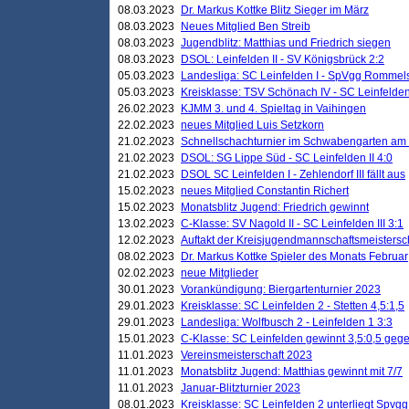
08.03.2023
Dr. Markus Kottke Blitz Sieger im März
08.03.2023
Neues Mitglied Ben Streib
08.03.2023
Jugendblitz: Matthias und Friedrich siegen
08.03.2023
DSOL: Leinfelden II - SV Königsbrück 2:2
05.03.2023
Landesliga: SC Leinfelden I - SpVgg Rommels
05.03.2023
Kreisklasse: TSV Schönach IV - SC Leinfelden 
26.02.2023
KJMM 3. und 4. Spieltag in Vaihingen
22.02.2023
neues Mitglied Luis Setzkorn
21.02.2023
Schnellschachturnier im Schwabengarten am
21.02.2023
DSOL: SG Lippe Süd - SC Leinfelden II 4:0
21.02.2023
DSOL SC Leinfelden I - Zehlendorf III fällt aus
15.02.2023
neues Mitglied Constantin Richert
15.02.2023
Monatsblitz Jugend: Friedrich gewinnt
13.02.2023
C-Klasse: SV Nagold II - SC Leinfelden III 3:1
12.02.2023
Auftakt der Kreisjugendmannschaftsmeistersc
08.02.2023
Dr. Markus Kottke Spieler des Monats Februar
02.02.2023
neue Mitglieder
30.01.2023
Vorankündigung: Biergartenturnier 2023
29.01.2023
Kreisklasse: SC Leinfelden 2 - Stetten 4,5:1,5
29.01.2023
Landesliga: Wolfbusch 2 - Leinfelden 1 3:3
15.01.2023
C-Klasse: SC Leinfelden gewinnt 3,5:0,5 geg
11.01.2023
Vereinsmeisterschaft 2023
11.01.2023
Monatsblitz Jugend: Matthias gewinnt mit 7/7
11.01.2023
Januar-Blitzturnier 2023
08.01.2023
Kreisklasse: SC Leinfelden 2 unterliegt Spvg