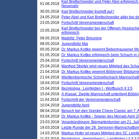
Karl Brettschneider und Peter Abel erfolgreic
01.06.2018
Neuenahr
30.05.2018
Karl Brettschneider trumpft auf !
24.05.2018
Peter Abel und Karl Brettschneider aktiv bei
23.05.2018
Fortschritt Vereinsmeisterschaft
Karl Brettschneider bei der Offenen Hessisch
15.05.2018
erfolgreich
09.05.2018
Maiblitz: Peter Breuning
08.05.2018
Jugendblitz Mai
05.05.2018
Dr. Markus Kottke gewinnt Bebenhausener Mo
01.05.2018
Dr. Markus Kottke erfolgreich beim Schach in
25.04.2018
Fortschritt Vereinsmeisterschaft
25.04.2018
Manfred Streiter wird neues Mitglied des Sch
21.04.2018
Dr. Markus Kottke gewinnt Böblinger Blitzturni
21.04.2018
Württembergische Schnellschach-Mannschafts
18.04.2018
Fortschritt Vereinsmeisterschaft
15.04.2018
Bezirksliga : Leinfelden I - Wolfbusch II 3:5
15.04.2018
A-Klasse: Zweite Mannschaft unterliegt Böblin
11.04.2018
Fortschritt der Vereinsmeisterschaft
10.04.2018
Jugendblitz April
08.04.2018
Besuch bei den Grenke Chess Classic am 7. A
03.04.2018
Dr. Markus Kottke - Spieler des Monats April 
23.03.2018
Vorankündigung: Biergartenturnier am 21. Jul
19.03.2018
Letzte Runde der 28. Senioren-Mannschaftsme
14.03.2018
Markus Hofer ist neues Mitglied des SC Leinf
11.03.2018
Bezirksliga : Herrenberg I - Leinfelden I 4,5:3,