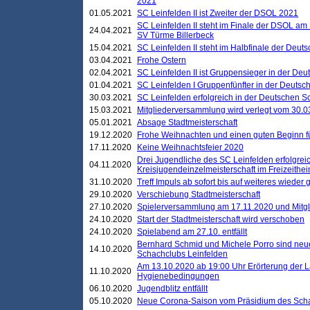
2021
01.05.2021
SC Leinfelden II ist Zweiter der DSOL 2021
SC Leinfelden II steht im Finale der DSOL am 
24.04.2021
SV Türme Billerbeck
15.04.2021
SC Leinfelden II steht im Halbfinale der Deu
03.04.2021
Frohe Ostern
02.04.2021
SC Leinfelden II ist Gruppensieger in der De
01.04.2021
SC Leinfelden I Gruppenfünfter in der Deuts
30.03.2021
SC Leinfelden erfolgreich in der Deutschen 
15.03.2021
Mitgliederversammlung wird verlegt vom 30.0
05.01.2021
Absage Stadtmeisterschaft
19.12.2020
Frohe Weihnachten und einen guten Beginn f
17.11.2020
Keine Weihnachtsfeier 2020
Drei Jugendliche des SC Leinfelden erfolgreic
04.11.2020
Kreisjugendeinzelmeisterschaft im Freizeithe
31.10.2020
Treff Impuls ab sofort bis auf weiteres wieder
29.10.2020
Verschiebung Stadtmeisterschaft
27.10.2020
Spielerversammlung am 17.11.2020 und Mitg
24.10.2020
Start der Stadtmeisterschaft wird verschoben
24.10.2020
Spielabend am 27.10. entfällt
Bernhard Schmid und Michele Porro sind neu
14.10.2020
Schachclubs Leinfelden
Am 13.10.2020 ab 19:00 Uhr Erörterung der L
11.10.2020
Hygienebedingungen
06.10.2020
Jugendblitz entfällt
05.10.2020
Neue Corona-Saison vom Präsidium des Sch