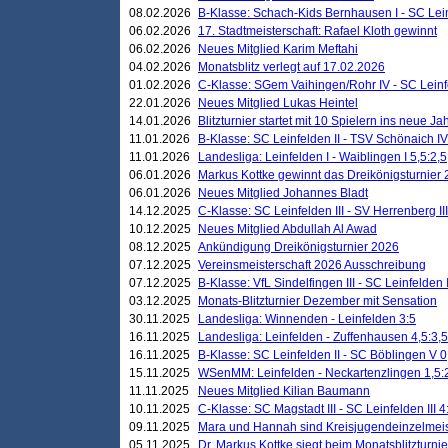
08.02.2026
B-Klasse: Schach-Kids Bernhausen I - SC Leinf
06.02.2026
17. Stadtmeisterschaft: Rafael Kloth gewinnt
06.02.2026
Neues Mitglied Karim Meftahi
04.02.2026
Monatsblitz verlegt auf 17.02.2026
01.02.2026
C-Klasse: SGem Vaihingen/Rohr IV - SC Leinfel
22.01.2026
Neues Mitglied Lukas Heintel
14.01.2026
Blitzturnier startet mit 10 Spielern ins neue J
11.01.2026
B-Klasse: SC Leinfelden II - TSV Schönaich IV
11.01.2026
Landesliga: Leinfelden I - Waiblingen I 5,5:2,5
06.01.2026
Markus Kottke gewinnt das Dreikönigsturnier
06.01.2026
Neues Mitglied Johannes Bladt
14.12.2025
C-Klasse: SC Leinfelden III - SV Herrenberg III
10.12.2025
Neues Mitglied Abdullah Al Awad
08.12.2025
Ankündigung Dreikönigsturnier 2026
07.12.2025
Vereinsmeisterschaft 2026 Ausschreibung
07.12.2025
B-Klasse: VfL Sindelfingen III - SC Leinfelden I
03.12.2025
Monats-Blitzturnier Dezember mit Sensation
30.11.2025
Landesliga: Winnenden - Leinfelden 3:5
16.11.2025
Landesliga: Leinfelden - Zuffenhausen 4,5:3,5
16.11.2025
B-Klasse: SC Leinfelden II - SC Böblingen V 0
15.11.2025
WSenMM: Leinfelden - Neckartenzlingen 1,5:
11.11.2025
Neues Mitglied Kilian Baumann
10.11.2025
C-Klasse: SC Magstadt III - SC Leinfelden III 4
09.11.2025
Mara und Hannah sind Kreisjugendeinzelmei
05.11.2025
Dr. Markus Kottke siegt beim Monatsblitzturn