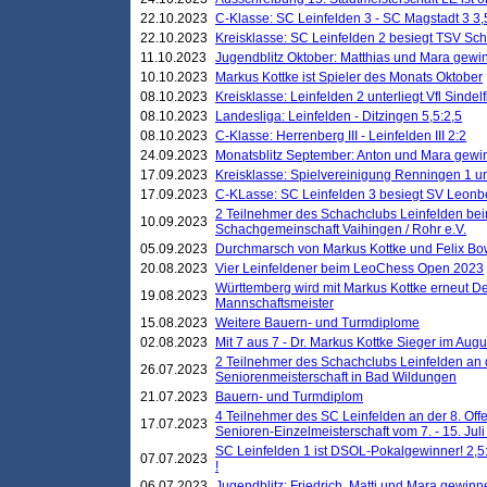
22.10.2023
C-Klasse: SC Leinfelden 3 - SC Magstadt 3 3,
22.10.2023
Kreisklasse: SC Leinfelden 2 besiegt TSV Schö
11.10.2023
Jugendblitz Oktober: Matthias und Mara gewi
10.10.2023
Markus Kottke ist Spieler des Monats Oktober
08.10.2023
Kreisklasse: Leinfelden 2 unterliegt Vfl Sindel
08.10.2023
Landesliga: Leinfelden - Ditzingen 5,5:2,5
08.10.2023
C-Klasse: Herrenberg III - Leinfelden III 2:2
24.09.2023
Monatsblitz September: Anton und Mara gew
17.09.2023
Kreisklasse: Spielvereinigung Renningen 1 unt
17.09.2023
C-KLasse: SC Leinfelden 3 besiegt SV Leonbe
2 Teilnehmer des Schachclubs Leinfelden bei
10.09.2023
Schachgemeinschaft Vaihingen / Rohr e.V.
05.09.2023
Durchmarsch von Markus Kottke und Felix Bow
20.08.2023
Vier Leinfeldener beim LeoChess Open 2023
Württemberg wird mit Markus Kottke erneut D
19.08.2023
Mannschaftsmeister
15.08.2023
Weitere Bauern- und Turmdiplome
02.08.2023
Mit 7 aus 7 - Dr. Markus Kottke Sieger im Augus
2 Teilnehmer des Schachclubs Leinfelden an 
26.07.2023
Seniorenmeisterschaft in Bad Wildungen
21.07.2023
Bauern- und Turmdiplom
4 Teilnehmer des SC Leinfelden an der 8. O
17.07.2023
Senioren-Einzelmeisterschaft vom 7. - 15. Jul
SC Leinfelden 1 ist DSOL-Pokalgewinner! 2,5:1
07.07.2023
!
06.07.2023
Jugendblitz: Friedrich, Matti und Mara gewinn