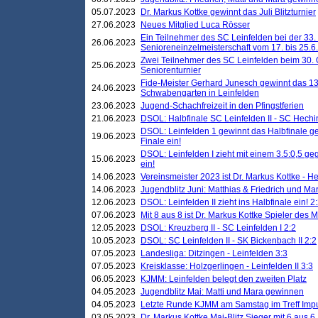
05.07.2023
Dr. Markus Kottke gewinnt das Juli Blitzturnier
27.06.2023
Neues Mitglied Luca Rösser
Ein Teilnehmer des SC Leinfelden bei der 33.
26.06.2023
Senioreneinzelmeisterschaft vom 17. bis 25.
Zwei Teilnehmer des SC Leinfelden beim 30.
25.06.2023
Seniorenturnier
Fide-Meister Gerhard Junesch gewinnt das 1
24.06.2023
Schwabengarten in Leinfelden
23.06.2023
Jugend-Schachfreizeit in den Pfingstferien
21.06.2023
DSOL: Halbfinale SC Leinfelden II - SC Hechi
DSOL: Leinfelden 1 gewinnt das Halbfinale geg
19.06.2023
Finale ein!
DSOL: Leinfelden I zieht mit einem 3.5:0,5 g
15.06.2023
ein!
14.06.2023
Vereinsmeister 2023 ist Dr. Markus Kottke - 
14.06.2023
Jugendblitz Juni: Matthias & Friedrich und M
12.06.2023
DSOL: Leinfelden II zieht ins Halbfinale ein! 2
07.06.2023
Mit 8 aus 8 ist Dr. Markus Kottke Spieler des 
12.05.2023
DSOL: Kreuzberg II - SC Leinfelden I 2:2
10.05.2023
DSOL: SC Leinfelden II - SK Bickenbach II 2:2
07.05.2023
Landesliga: Ditzingen - Leinfelden 3:3
07.05.2023
Kreisklasse: Holzgerlingen - Leinfelden II 3:3
06.05.2023
KJMM: Leinfelden belegt den zweiten Platz
04.05.2023
Jugendblitz Mai: Matti und Mara gewinnen
04.05.2023
Letzte Runde KJMM am Samstag im Treff Imp
03.05.2023
Dr. Markus Kottke Mai-Blitz Sieger mit 6 aus 6