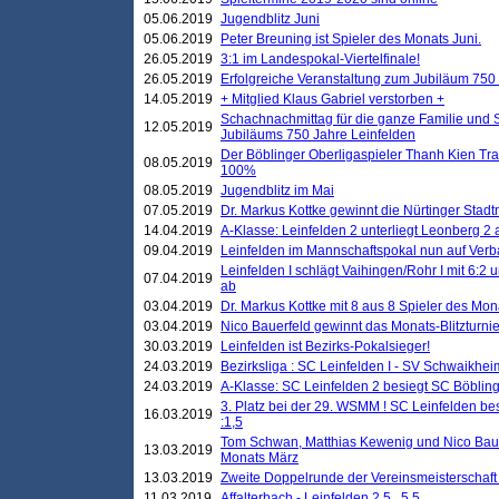
05.06.2019
Jugendblitz Juni
05.06.2019
Peter Breuning ist Spieler des Monats Juni.
26.05.2019
3:1 im Landespokal-Viertelfinale!
26.05.2019
Erfolgreiche Veranstaltung zum Jubiläum 750
14.05.2019
+ Mitglied Klaus Gabriel verstorben +
Schachnachmittag für die ganze Familie und 
12.05.2019
Jubiläums 750 Jahre Leinfelden
Der Böblinger Oberligaspieler Thanh Kien Tran
08.05.2019
100%
08.05.2019
Jugendblitz im Mai
07.05.2019
Dr. Markus Kottke gewinnt die Nürtinger Stadt
14.04.2019
A-Klasse: Leinfelden 2 unterliegt Leonberg 2 a
09.04.2019
Leinfelden im Mannschaftspokal nun auf Ver
Leinfelden I schlägt Vaihingen/Rohr I mit 6:2 
07.04.2019
ab
03.04.2019
Dr. Markus Kottke mit 8 aus 8 Spieler des Mona
03.04.2019
Nico Bauerfeld gewinnt das Monats-Blitzturnier
30.03.2019
Leinfelden ist Bezirks-Pokalsieger!
24.03.2019
Bezirksliga : SC Leinfelden I - SV Schwaikheim
24.03.2019
A-Klasse: SC Leinfelden 2 besiegt SC Böbling
3. Platz bei der 29. WSMM ! SC Leinfelden b
16.03.2019
:1,5
Tom Schwan, Matthias Kewenig und Nico Baue
13.03.2019
Monats März
13.03.2019
Zweite Doppelrunde der Vereinsmeisterschaft i
11.03.2019
Affalterbach - Leinfelden 2,5 . 5,5