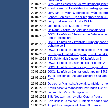
26.04.2022
Jerry wird Sechster bei der württembergische
24.04.2022
Kreisklasse: SC Leinfelden 2 unterliegt gege
20.04.2022
Jerry Ding gewinnt Silber bei der württemberg
07.04.2022
Schach-Senioren-Cup am Tegernsee vom 26. M
06.04.2022
Jerry qualifiziert sich für die WJEM!
06.04.2022
Jugenblitz April: Matthias gewinnt
06.04.2022
Dr. Markus Kottke - Spieler des Monats April
DSOL: Leinfelden 1 beendet die Saison mit e
04.04.2022
den Tabellenführer
DSOL: Leinfelden 2 krönt die Gruppenphase m
04.04.2022
Leherheide 1
04.04.2022
DSOL: Leinfelden 3 gewinnt kampflos 4:0 geg
03.04.2022
Bezirkliga: Leinfelden 1 gelingt ein starker 4
03.04.2022
TSV Schönaich 5 gegen SC Leinfelden 3
31.03.2022
DSOL: Leinfelden 2 sichert sich mit einem 2:2 d
30.03.2022
DSOL: Leinfelden 3 unterliegt 1:3 gegen den 
30.03.2022
DSOL: Leinfelden 1 unterliegt knapp mit 1,5
10. Internationaler Schach-Senioren-Cup am T
28.03.2022
2022
26.03.2022
Deutscher Mannschaftspokal: Leinfelden unte
25.03.2022
Kreisklasse: Verbandsspiel Vaihingen-Rohr 2 
23.03.2022
Jugendblitz März: Nico gewinnt
23.03.2022
Blitz Neustart nach zweiter Corona Pause
20.03.2022
Bezirksliga: Leinfelden 1 unterliegt gegen Nag
18.03.2022
Amjad Ibrahim gewinnt Ulmer Blitzturnier