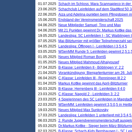
01.07.2025
Schach im Schloss: Mara Scannapieco in der
23.06.2025
Schachclub Leinfelden auf dem Stadtfest 50 
22.06.2025
Aiza und Adelina punkten beim Pfingstopen i
15.06.2025
Endstand der Vereinsmeisterschaft 2025
04.06.2025
Neue Mitglieder Samuel, Tino und Max
04.06.2025
Mit 21 Punkten gewinnt Dr. Markus Kottke das J
19.05.2025
Landesliga: SC Leinfelden I - SC Waiblingen I
07.05.2025
Mai-Blitzturnier mit größter Teilnehmerzahl se
04.05.2025
Landesliga: Öffingen I - Leinfelden I 3,5:4,5
03.05.2025
WSenMM Runde 5: Leinfelden gewinnt 2,5:1,
01.05.2025
Neues Mitglied Roman Borriß
01.05.2025
Neues Mitglied Mahmoud Alhajyousef
27.04.2025
B-Klasse: Leinfelden II - Böblingen V: 2:2
21.04.2025
Vorankündigung: Biergartenturnier am 26. Juli
06.04.2025
C-Klasse: Leinfelden III - Renningen III 2:2
01.04.2025
Markus Kottke gewinnt das April-Blitzturnier
30.03.2025
B-Klasse: Herrenberg III - Leinfelden II 4:0
23.03.2025
C-Klasse: Nagold 2 - Leinfelden 3: 2:2
23.03.2025
4 Spielerinnen des SC Leinfelden in Magstadt
22.03.2025
WSenMM: Leinfelden gewinnt 3,5:0,5 in Heilb
19.03.2025
Neues Mitglied Max Sunkovsky
17.03.2025
Landesliga: Leinfelden 1 unterliegt mit 3,5:4,5
06.03.2025
2. Runde Jugendvereinsmeisterschaft ausgel
05.03.2025
Dr.Markus Kottke - Sieger beim März Blitzturni
02.03.2025
B-Klasse: Schach-Kids Bernhausen I - SC Lein