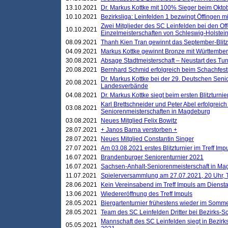
13.10.2021
Dr. Markus Kottke mit 100% Sieger beim Oktobe
10.10.2021
Bezirksliga: Leinfelden 1 bezwingt Öffingen mi
Zwei Mitglieder des SC Leinfelden bei den Of
10.10.2021
Einzelmeisterschaften von Schleswig-Holstei
08.09.2021
Thanh Kien Tran gewinnt das September-Blitz
04.09.2021
Markus Kottke gewinnt Bronze mit Württemberg
30.08.2021
Absage Stadtmeisterschaft – Neustart des Tur
20.08.2021
Bernhard Schmid erfolgreich beim Schachfesti
Dr. Markus Kottke bei der 29. Deutschen Sen
20.08.2021
Landesverbände
04.08.2021
Dr. Markus Kottke siegt beim ersten Blitzturn
Karl Brettschneider und Peter Abel erfolgreic
03.08.2021
Seniorenmeisterschaften in Magdeburg
03.08.2021
Neues Mitglied Felix Bowitz
28.07.2021
+ Janos Barna verstorben +
28.07.2021
Neues Mitglied Constantin Singer
27.07.2021
Am 03.08.2021 erstes Blitzturnier im Treff Im
16.07.2021
Brandenburger Seniorenturnier 2021
16.07.2021
Sachsen-Anhalt-Seniorenmeisterschaft in M
11.07.2021
Spielerversammlung am 27.07.2021, 20 Uhr, T
28.06.2021
Kein Vereinsabend im Treff Impuls am Dienst
13.06.2021
Wiedereröffnung des Treff Impuls
28.05.2021
Biergartenturnier frühestens wieder im Somm
28.05.2021
Team des SC Leinfelden Dritter bei Bezirks-S
Mannschaft des SC Leinfelden siegt in Bezirks
05.05.2021