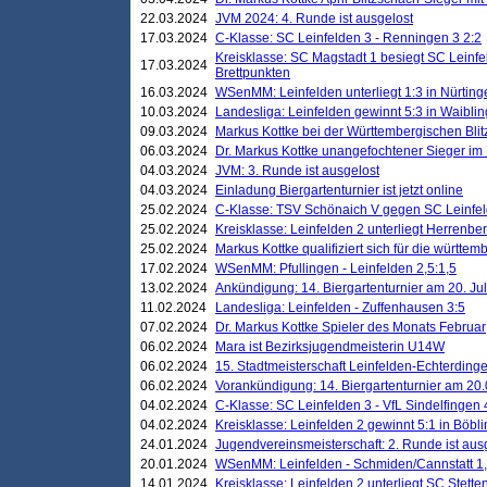
22.03.2024
JVM 2024: 4. Runde ist ausgelost
17.03.2024
C-Klasse: SC Leinfelden 3 - Renningen 3 2:2
Kreisklasse: SC Magstadt 1 besiegt SC Leinfe
17.03.2024
Brettpunkten
16.03.2024
WSenMM: Leinfelden unterliegt 1:3 in Nürting
10.03.2024
Landesliga: Leinfelden gewinnt 5:3 in Waibli
09.03.2024
Markus Kottke bei der Württembergischen Blit
06.03.2024
Dr. Markus Kottke unangefochtener Sieger im M
04.03.2024
JVM: 3. Runde ist ausgelost
04.03.2024
Einladung Biergartenturnier ist jetzt online
25.02.2024
C-Klasse: TSV Schönaich V gegen SC Leinfelde
25.02.2024
Kreisklasse: Leinfelden 2 unterliegt Herrenber
25.02.2024
Markus Kottke qualifiziert sich für die württem
17.02.2024
WSenMM: Pfullingen - Leinfelden 2,5:1,5
13.02.2024
Ankündigung: 14. Biergartenturnier am 20. Ju
11.02.2024
Landesliga: Leinfelden - Zuffenhausen 3:5
07.02.2024
Dr. Markus Kottke Spieler des Monats Februar
06.02.2024
Mara ist Bezirksjugendmeisterin U14W
06.02.2024
15. Stadtmeisterschaft Leinfelden-Echterding
06.02.2024
Vorankündigung: 14. Biergartenturnier am 20
04.02.2024
C-Klasse: SC Leinfelden 3 - VfL Sindelfingen 
04.02.2024
Kreisklasse: Leinfelden 2 gewinnt 5:1 in Böbl
24.01.2024
Jugendvereinsmeisterschaft: 2. Runde ist aus
20.01.2024
WSenMM: Leinfelden - Schmiden/Cannstatt 1,
14.01.2024
Kreisklasse: Leinfelden 2 unterliegt SC Stette