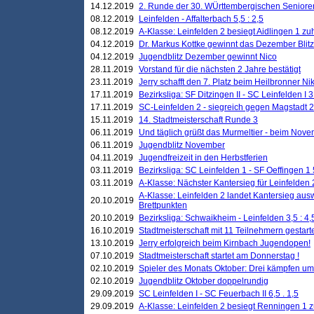
14.12.2019
2. Runde der 30. WÜrttembergischen Seniore
08.12.2019
Leinfelden - Affalterbach 5,5 : 2,5
08.12.2019
A-Klasse: Leinfelden 2 besiegt Aidlingen 1 zu
04.12.2019
Dr. Markus Kottke gewinnt das Dezember Blitzt
04.12.2019
Jugendblitz Dezember gewinnt Nico
28.11.2019
Vorstand für die nächsten 2 Jahre bestätigt
23.11.2019
Jerry schafft den 7. Platz beim Heilbronner 
17.11.2019
Bezirksliga: SF Ditzingen II - SC Leinfelden I 3
17.11.2019
SC-Leinfelden 2 - siegreich gegen Magstadt 2
15.11.2019
14. Stadtmeisterschaft Runde 3
06.11.2019
Und täglich grüßt das Murmeltier - beim Novemb
06.11.2019
Jugendblitz November
04.11.2019
Jugendfreizeit in den Herbstferien
03.11.2019
Bezirksliga: SC Leinfelden 1 - SF Oeffingen 1 
03.11.2019
A-Klasse: Nächster Kantersieg für Leinfelden 2
A-Klasse: Leinfelden 2 landet Kantersieg aus
20.10.2019
Brettpunkten
20.10.2019
Bezirksliga: Schwaikheim - Leinfelden 3,5 : 4,
16.10.2019
Stadtmeisterschaft mit 11 Teilnehmern gestart
13.10.2019
Jerry erfolgreich beim Kirnbach Jugendopen!
07.10.2019
Stadtmeisterschaft startet am Donnerstag !
02.10.2019
Spieler des Monats Oktober: Drei kämpfen um
02.10.2019
Jugendblitz Oktober doppelrundig
29.09.2019
SC Leinfelden I - SC Feuerbach II 6,5 . 1,5
29.09.2019
A-Klasse: Leinfelden 2 besiegt Renningen 1 z