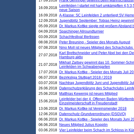
17.09.2018
Frank Gehringer gewinnt beim Mannschaftssi
Leinfelden I startet mit hart umkämpften 4,5:
16.09.2018
neue Saison
16.09.2018
A-Klasse: SC Leinfelden 2 unterliegt SV Herre
12.09.2018
Jugendblitz September: Tobias Heinz gewinnt
05.09.2018
Dr. Markus Kottke siegte mit großem Abstand 
04.09.2018
Spaichinger Allroundturnier
03.09.2018
Schachfestival Illertissen
08.08.2018
Peter Breuning - Spieler des Monats August
07.08.2018
Nino Moll ist neues Mitglied des Schachclubs
Karl Brettschneider und Peter Abel bei den D
27.07.2018
Hamburg aktiv
Mikhail Zaitsev gewinnt das 10. Sommer-Schn
21.07.2018
Leinfelden im Schwabengarten
17.07.2018
Dr. Markus Kottke - Spieler des Monats Juli 2
06.07.2018
Bezirksliga Stuttgart 2018 / 2019
03.07.2018
Nachtrag Jugendblitz Juni und Jugendblitz Jul
26.06.2018
Datenschutzerklärung des Schachclubs Lein
25.06.2018
Matthias Kewenig ist neues Mitglied
Leinfelder bei der 4. Offenen Baden-Württem
15.06.2018
Einzelmeisterschaft in Freudenstadt
13.06.2018
Dr. Markus Kottke ist Vereinsmeister 2018
12.06.2018
Datenschutz-Grundverordnung (DSGVO)
06.06.2018
Dr. Markus Kottke - Spieler des Monats Juni 
06.06.2018
Neues Mitglied Julius Kopplin
03.06.2018
Vier Leinfelder beim Schach im Schloss in K