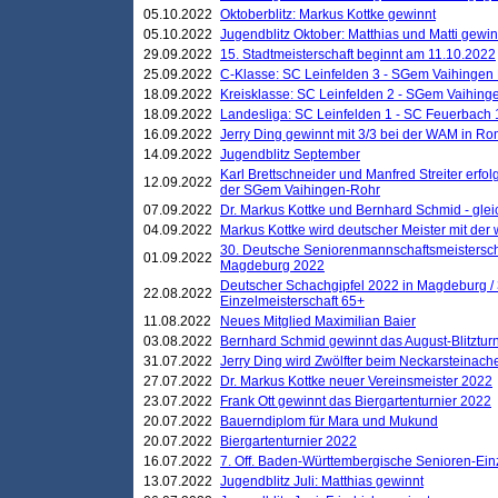
05.10.2022
Oktoberblitz: Markus Kottke gewinnt
05.10.2022
Jugendblitz Oktober: Matthias und Matti gewi
29.09.2022
15. Stadtmeisterschaft beginnt am 11.10.2022
25.09.2022
C-Klasse: SC Leinfelden 3 - SGem Vaihingen 
18.09.2022
Kreisklasse: SC Leinfelden 2 - SGem Vaihinge
18.09.2022
Landesliga: SC Leinfelden 1 - SC Feuerbach 
16.09.2022
Jerry Ding gewinnt mit 3/3 bei der WAM in 
14.09.2022
Jugendblitz September
Karl Brettschneider und Manfred Streiter erfo
12.09.2022
der SGem Vaihingen-Rohr
07.09.2022
Dr. Markus Kottke und Bernhard Schmid - glei
04.09.2022
Markus Kottke wird deutscher Meister mit de
30. Deutsche Seniorenmannschaftsmeistersch
01.09.2022
Magdeburg 2022
Deutscher Schachgipfel 2022 in Magdeburg /
22.08.2022
Einzelmeisterschaft 65+
11.08.2022
Neues Mitglied Maximilian Baier
03.08.2022
Bernhard Schmid gewinnt das August-Blitzturn
31.07.2022
Jerry Ding wird Zwölfter beim Neckarsteinac
27.07.2022
Dr. Markus Kottke neuer Vereinsmeister 2022
23.07.2022
Frank Ott gewinnt das Biergartenturnier 2022
20.07.2022
Bauerndiplom für Mara und Mukund
20.07.2022
Biergartenturnier 2022
16.07.2022
7. Off. Baden-Württembergische Senioren-Ein
13.07.2022
Jugendblitz Juli: Matthias gewinnt