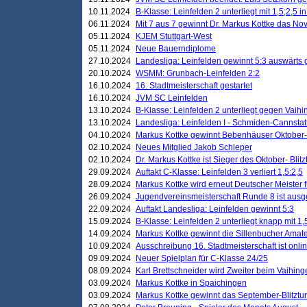
10.11.2024
B-Klasse: Leinfelden 2 unterliegt mit 1,5;2,5 
06.11.2024
Mit 7 aus 7 gewinnt Dr. Markus Kottke das Nov
05.11.2024
KJEM Stuttgart-West
05.11.2024
Neue Bauerndiplome
27.10.2024
Landesliga: Leinfelden gewinnt 5:3 auswärts
20.10.2024
WSMM: Grunbach-Leinfelden 2:2
16.10.2024
16. Stadtmeisterschaft gestartet
16.10.2024
JVM SC Leinfelden
13.10.2024
B-Klasse: Leinfelden 2 unterliegt gegen Vaihi
13.10.2024
Landesliga: Leinfelden I - Schmiden-Cannstatt 
04.10.2024
Markus Kottke gewinnt Bebenhäuser Oktober-B
02.10.2024
Neues Mitglied Jakob Schleper
02.10.2024
Dr. Markus Kottke ist Sieger des Oktober- Blitz
29.09.2024
Auftakt C-Klasse: Leinfelden 3 verliert 1,5:2,5
28.09.2024
Markus Kottke wird erneut Deutscher Meister 
26.09.2024
Jugendvereinsmeisterschaft Runde 8 ist ausg
22.09.2024
Auftakt Landesliga: Leinfelden gewinnt 5:3
15.09.2024
B-Klasse: Leinfelden 2 unterliegt knapp mit 1,
14.09.2024
Markus Kottke gewinnt die Sillenbucher Amate
10.09.2024
Ausschreibung 16. Stadtmeisterschaft ist onli
09.09.2024
Neuer Spielplan für C-Klasse 24/25
08.09.2024
Karl Brettschneider wird Zweiter beim Vaihing
03.09.2024
Markus Kottke in Spaichingen
03.09.2024
Markus Kottke gewinnt das September-Blitztur