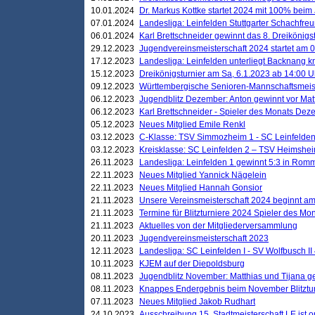
10.01.2024
Dr. Markus Kottke startet 2024 mit 100% beim 
07.01.2024
Landesliga: Leinfelden Stuttgarter Schachfreun
06.01.2024
Karl Brettschneider gewinnt das 8. Dreikönigs
29.12.2023
Jugendvereinsmeisterschaft 2024 startet am 0
17.12.2023
Landesliga: Leinfelden unterliegt Backnang kn
15.12.2023
Dreikönigsturnier am Sa, 6.1.2023 ab 14:00 U
09.12.2023
Württembergische Senioren-Mannschaftsmeiste
06.12.2023
Jugendblitz Dezember: Anton gewinnt vor Matt
06.12.2023
Karl Brettschneider - Spieler des Monats De
05.12.2023
Neues Mitglied Emile Renkl
03.12.2023
C-Klasse: TSV Simmozheim 1 - SC Leinfelden
03.12.2023
Kreisklasse: SC Leinfelden 2 – TSV Heimshei
26.11.2023
Landesliga: Leinfelden 1 gewinnt 5:3 in Ro
22.11.2023
Neues Mitglied Yannick Nägelein
22.11.2023
Neues Mitglied Hannah Gonsior
21.11.2023
Unsere Vereinsmeisterschaft 2024 beginnt am
21.11.2023
Termine für Blitzturniere 2024 Spieler des Mon
21.11.2023
Aktuelles von der Mitgliederversammlung
20.11.2023
Jugendvereinsmeisterschaft 2023
12.11.2023
Landesliga: SC Leinfelden I - SV Wolfbusch II 
10.11.2023
KJEM auf der Diepoldsburg
08.11.2023
Jugendblitz November: Matthias und Tijana 
08.11.2023
Knappes Endergebnis beim November Blitztur
07.11.2023
Neues Mitglied Jakob Rudhart
24.10.2023
Ausschreibung 15. Stadtmeisterschaft LE ist o