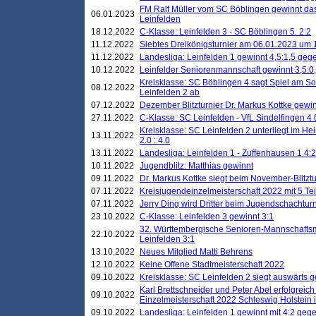
FM Ralf Müller vom SC Böblingen gewinnt das 
06.01.2023
Leinfelden
18.12.2022
C-Klasse: Leinfelden 3 - SC Böblingen 5. 2:2
11.12.2022
Siebtes Dreikönigsturnier am 06.01.2023 um 1
11.12.2022
Landesliga: Leinfelden 1 gewinnt 4,5:1,5 ge
10.12.2022
Leinfelder Seniorenmannschaft gewinnt 3,5:
Kreisklasse: SC Böblingen 4 sagt Spiel am S
08.12.2022
Leinfelden 2 ab
07.12.2022
Dezember Blitzturnier Dr. Markus Kottke gewin
27.11.2022
C-Klasse: SC Leinfelden - VfL Sindelfingen 4 
Kreisklasse: SC Leinfelden 2 unterliegt im H
13.11.2022
2.0 : 4.0
13.11.2022
Landesliga: Leinfelden 1 - Zuffenhausen 1 4:2
10.11.2022
Jugendblitz: Matthias gewinnt
09.11.2022
Dr. Markus Kottke siegt beim November-Blitztu
07.11.2022
Kreisjugendeinzelmeisterschaft 2022 mit 5 T
07.11.2022
Jerry Ding wird Dritter beim Jugendschachturn
23.10.2022
C-Klasse: Leinfelden 3 gewinnt 3:1
32. Württembergische Senioren-Mannschaftsm
22.10.2022
Leinfelden 3:1
13.10.2022
Neues Mitglied Matti Behrens
12.10.2022
Keine Offene Stadtmeisterschaft 2022
09.10.2022
Kreisklasse: SC Leinfelden 2 siegt auswärts g
Karl Brettschneider und Peter Abel erfolgreic
09.10.2022
Einzelmeisterschaft 2022 Schleswig Holstein 
09.10.2022
Landesliga: Leinfelden 1 gewinnt mit 4:2 geg