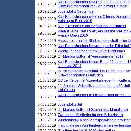
Karl Brettschneider und Peter Abel erfolgreich
28.09.2019
Einzelmeisterschaft von Schleswig-Holstein
23.09.2019
Jugendblitz September
Karl Brettschneider gewinnt Offenes Seniore
06.09.2019
Vaihingen-Rohr 2019
04.09.2019
Rege Teilnahme am September Blitzturnier
Wien ist eine Reise wert, ein Kurzbericht von
29.08.2019
Vienna Open 2019
22.08.2019
Ausschreibung 14. Stadtmeisterschaft ist im
20.08.2019
Karl Brettschneider hervorragender Elfter bei
07.08.2019
Wenig Teilnehmer beim August Blitzturnier
30.07.2019
Dr. Markus Kottke ist Vereinsmeister 2019
Karl Brettschneider belegt Rang 26 bei den 1
28.07.2019
Neustadt 2019
IM Ilja Schneider gewinnt das 11. Sommer-Sch
21.07.2019
Schwabengarten Leinfelden
21.07.2019
SC Leinfelden ist Vizepokalsieger im württem
11. Sommer-Schnellschachturnier am 20. Jul
16.07.2019
Leinfelden
Karl Brettschneider in Freudenstadt mit 6,0 
13.07.2019
11
04.07.2019
Jugendblitz Juli
03.07.2019
Dr. Markus Kottke ist Spieler des Monats Juli
30.06.2019
Zwei neue Mitglieder für den Schachclub
30.06.2019
Württembergisches Viererpokalfinale erreicht!
27.06.2019
Halbfinale des Württembergischen Verbands
15.06.2019
Spieltermine 2019-2020 sind online