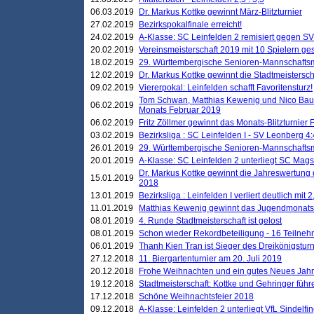
06.03.2019
Dr. Markus Kottke gewinnt März-Blitzturnier
27.02.2019
Bezirkspokalfinale erreicht!
24.02.2019
A-Klasse: SC Leinfelden 2 remisiert gegen SV
20.02.2019
Vereinsmeisterschaft 2019 mit 10 Spielern ges
18.02.2019
29. Württembergische Senioren-Mannschaftsm
12.02.2019
Dr. Markus Kottke gewinnt die Stadtmeistersc
09.02.2019
Viererpokal: Leinfelden schafft Favoritensturz!
Tom Schwan, Matthias Kewenig und Nico Baue
06.02.2019
Monats Februar 2019
06.02.2019
Fritz Zöllmer gewinnt das Monats-Blitzturnier 
03.02.2019
Bezirksliga : SC Leinfelden I - SV Leonberg 4:
26.01.2019
29. Württembergische Senioren-Mannschaftsm
20.01.2019
A-Klasse: SC Leinfelden 2 unterliegt SC Magst
Dr. Markus Kottke gewinnt die Jahreswertung d
15.01.2019
2018
13.01.2019
Bezirksliga : Leinfelden I verliert deutlich mit 
11.01.2019
Matthias Kewenig gewinnt das Jugendmonatsbl
08.01.2019
4. Runde Stadtmeisterschaft ist gelost
08.01.2019
Schon wieder Rekordbeteiligung - 16 Teilneh
06.01.2019
Thanh Kien Tran ist Sieger des Dreikönigstur
27.12.2018
11. Biergartenturnier am 20. Juli 2019
20.12.2018
Frohe Weihnachten und ein gutes Neues Jah
19.12.2018
Stadtmeisterschaft: Kottke und Gehringer führ
17.12.2018
Schöne Weihnachtsfeier 2018
09.12.2018
A-Klasse: Leinfelden 2 unterliegt VfL Sindelfin