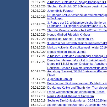
09.02.2020
A-Klasse: Leinfelden 2 - Spvgg Böblingen 3 1,
05.02.2020
Stephan Kaufhold / SC Böblingen gewinnt das 
05.02.2020
Jugendblitz Februar
Dr. Markus Kottke Achter bei der Württembergi
02.02.2020
in Tuttlingen
3. Runde der 30. Württembergische Senioren
27.01.2020
Leinfelden – Stuttgarter Schachfreunde III 2,5 
26.01.2020
Start der Vereinsmeisterschaft 2020 am 11. F
22.01.2020
Neues Mitglied Friedrich Knörzer
19.01.2020
Bezirksliga: Nagold - Leinfelden 4:4
18.01.2020
3. Platz in der Bezirksblitzeinzelmeisterschaft
18.01.2020
Markus Kottke ist Kreisblitzeinzelmeister 2019
16.01.2020
Neues Mitglied Thalia Mandal
12.01.2020
A-Klasse: Leinfelden 2 unterliegt Leonberg 2 
Deutscher Mannschaftspokal in Leinfelden-Ech
12.01.2020
knapp mit 1,5:2,5 gegen Dreisamtal, Augsbur
Deutsche Schach-Pokalmeisterschaft für Mann
10.01.2020
Augsburg (Bayern), SGEM Dreisamtal (Baden
Pfalz)
07.01.2020
Jugendblitz Januar
07.01.2020
Beim Januar Blitzturnier gewinnt Dr. Markus 
06.01.2020
Dr. Markus Kottke und Thanh Kien Tran siegen
25.12.2019
Frohe Weihnachten und einen guten Rutsch!
18.12.2019
Neues Mitglied Abbirahm Aingkaran
17.12.2019
Sechstes Dreikönigsturnier am 06.01.2020 im T
15.12.2019
Siegehrung der Blitzwertung 2019 bei der Wei