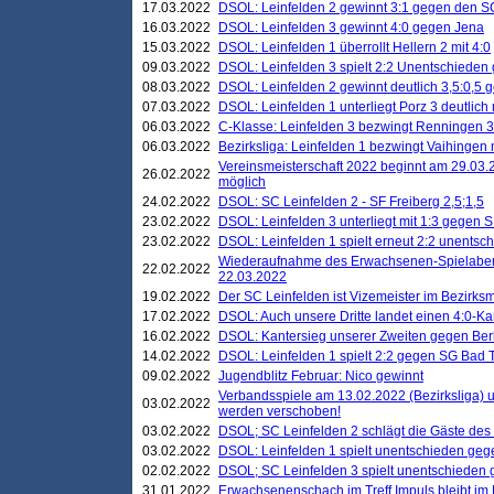
17.03.2022
DSOL: Leinfelden 2 gewinnt 3:1 gegen den 
16.03.2022
DSOL: Leinfelden 3 gewinnt 4:0 gegen Jena
15.03.2022
DSOL: Leinfelden 1 überrollt Hellern 2 mit 4:0
09.03.2022
DSOL: Leinfelden 3 spielt 2:2 Unentschieden
08.03.2022
DSOL: Leinfelden 2 gewinnt deutlich 3,5:0,5
07.03.2022
DSOL: Leinfelden 1 unterliegt Porz 3 deutlich 
06.03.2022
C-Klasse: Leinfelden 3 bezwingt Renningen 3 
06.03.2022
Bezirksliga: Leinfelden 1 bezwingt Vaihingen m
Vereinsmeisterschaft 2022 beginnt am 29.03.2
26.02.2022
möglich
24.02.2022
DSOL: SC Leinfelden 2 - SF Freiberg 2,5;1,5
23.02.2022
DSOL: Leinfelden 3 unterliegt mit 1:3 gegen S
23.02.2022
DSOL: Leinfelden 1 spielt erneut 2:2 unentsc
Wiederaufnahme des Erwachsenen-Spielabend
22.02.2022
22.03.2022
19.02.2022
Der SC Leinfelden ist Vizemeister im Bezirksm
17.02.2022
DSOL: Auch unsere Dritte landet einen 4:0-Ka
16.02.2022
DSOL: Kantersieg unserer Zweiten gegen Ber
14.02.2022
DSOL: Leinfelden 1 spielt 2:2 gegen SG Bad 
09.02.2022
Jugendblitz Februar: Nico gewinnt
Verbandsspiele am 13.02.2022 (Bezirksliga) 
03.02.2022
werden verschoben!
03.02.2022
DSOL; SC Leinfelden 2 schlägt die Gäste des
03.02.2022
DSOL: Leinfelden 1 spielt unentschieden gege
02.02.2022
DSOL; SC Leinfelden 3 spielt unentschieden
31.01.2022
Erwachsenenschach im Treff Impuls bleibt im