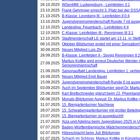
26.10.2025
WSenMM: Ludwigsburg - Leinfelden 3:1
23.10.2025
Frank Gehringer erreicht 3. Platz bei der DS
21.10.2025
B-Klasse: Leonberg III - Leinfelden II 0:4
13.10.2025
Jugendvereinsmeisterschaft Runde 7 ist ausg
12.10.2025
Landesliga: Feuerbach - Leinfelden 4:4
12.10.2025
C-Klasse: Leinfelden III - Renningen III 3:1
12.10.2025
Stadtmeisterschaft LE startet am 13.11. in Stet
08.10.2025
Oktober Blitzturnier endet mit einer Sensation!
30.09.2025
Neues Mitglied Luis Zhi
28.09.2025
B-Klasse: Leinfelden II - Spvgg Renningen II 2
Markus Kottke wird erneut Deutscher Meister 
27.09.2025
Seniorenmannschaft
21.09.2025
Saisonauftakt Landesliga: Leinfelden 1. verlier
16.09.2025
Neues Mitglied Emil Bauer
15.09.2025
Jugendvereinsmeisterschaft Runde 6 ist ausg
03.09.2025
Auch im September Blitzturnier siegt Dr. Mark
25.08.2025
Karl Brettschneider glänzt beim 22. Pheinlan
06.08.2025
Monats-Blitzturnier August: Dr. Markus Kottke
31.07.2025
15. Biergartenturnier Nachlese
28.07.2025
15. Schwabengartenturnier mit großer Beteili
23.07.2025
15. Biergartenturnier ist ausgebucht!
21.07.2025
Aiza und Adelina beim Jugendopen 2025 in 
07.07.2025
Baden-Württembergische Mädchenmeistersch
02.07.2025
Hitzeschlacht beim Juli Blitzturnier
01.07.2025
Schach im Schloss: Markus Kottke in Künzels