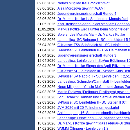
09.06.2026
Neues Mitglied Kei Brockschmidt
03.06.2026
Aiza Morozova gewinnt WAM!
03.06.2026
Jugendvereinsmeisterschaft Runde 4
03.06.2026
Dr. Markus Kottke ist Spieler des Monats Juni
31.05.2026
Karl Brettschneider punktet stark am Bodense
11.05.2026
Markus Kottke wird Fünfter beim Mönchfelder
06.05.2026
Spieler des Monats Mai - Dr. Markus Kottke
03.05.2026
Landesliga: SC Botnang I - SC Leinfelden I 5:
26.04.2026
C-Klasse: TSV Schönaich VI - SC Leinfelden II
21.04.2026
B-Klasse: SC Leinfelden II - TSV Heimsheim II
15.04.2026
Jugendvereinsmeisterschaft Runde 3
12.04.2026
Landesliga: Leinfelden I - SpVgg Böblingen I 
08.04.2026
Dr. Markus Kottke Sieger des April-Blitzturnier
29.03.2026
C-Klasse: SC Leinfelden III - Schach-Kids Ber
22.03.2026
B-Klasse: SV Nagold II - SC Leinfelden II: 2,5:
15.03.2026
Landesliga: Schmiden/Cannstatt II - Leinfelden
04.03.2026
Neue Mitglieder Yassin Meftahi und Jonas Pa
04.03.2026
Martin Pielawa (Freibauer Esslingen) gewinnt 
03.03.2026
Schulschach: Hannah und Samuel werden Ma
02.03.2026
B-Klasse: SC Leinfelden II - SC Stetten II 0:4
26.02.2026
JVM 2026 mit 20 Teilnehmern gestartet
26.02.2026
Ankündigung: 16. Sommerschnellschachturnie
22.02.2026
Landesliga: Leinfelden I - Stuttgarter Schachfr
18.02.2026
Dr. Markus Kottke gewinnt das Februar-Blitztu
14.02.2026
WSMM Öffingen - Leinfelden 1:3