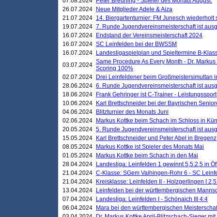
07.08.2024
Peter Breuning - Spieler des Monats August.
26.07.2024
Neue Mitglieder Adele & Aiza
21.07.2024
14. Biergartenturnier: FM Junesch wiederholt
19.07.2024
7. Runde Jugendvereinsmeisterschaft ist ausg
16.07.2024
Endstand der Vereinsmeisterschaft 2024
16.07.2024
SC Leinfelden bei der BWSSM
16.07.2024
Landesligaspielplan und Spieltermine B-Kla
Same Procedure As Every Month - Dr. Markus 
03.07.2024
Scoring 100%
02.07.2024
Drei Leinfeldener beim Großmeistersimultan 
28.06.2024
6. Runde Jugendvereinsmeisterschaft ist ausg
18.06.2024
Frank Gehringer ist C-Trainer - Leistungssport
10.06.2024
Karl Brettschneider bei der Bayrischen Senio
04.06.2024
Blitzturnier des Monats Juni
02.06.2024
Markus Kottke beim Schach im Schloss in Kü
20.05.2024
5. Runde Jugendvereinsmeisterschaft ist ausg
15.05.2024
Karl Brettschneider und Peter Abel in Bregenz
08.05.2024
Markus Kottke ist Spieler des Monats Mai
01.05.2024
Markus Kottke beim Schach in den Mai
28.04.2024
Landesliga: Leinfelden 1 gewinnt 5,5:2,5 in Ö
21.04.2024
C-Klasse: SGem Vaihingen-Rohr 6 - SC Leinfe
21.04.2024
Kreisklasse: Leinfelden II - Holzgerlingen I 2,5
13.04.2024
Leinfelden bei der württembergischen Mannsc
07.04.2024
Landesliga: Leinfelden I - Schönaich III 4:4
06.04.2024
Mara bei den württembergischen Meisterscha
03.04.2024
Dr. Markus Kottke April-Blitzschach-Sieger mit