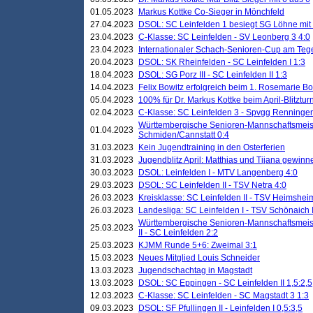
01.05.2023
Markus Kottke Co-Sieger in Mönchfeld
27.04.2023
DSOL: SC Leinfelden 1 besiegt SG Löhne mit 
23.04.2023
C-Klasse: SC Leinfelden - SV Leonberg 3 4:0
23.04.2023
Internationaler Schach-Senioren-Cup am Te
20.04.2023
DSOL: SK Rheinfelden - SC Leinfelden I 1:3
18.04.2023
DSOL: SG Porz III - SC Leinfelden II 1:3
14.04.2023
Felix Bowitz erfolgreich beim 1. Rosemarie B
05.04.2023
100% für Dr. Markus Kottke beim April-Blitztur
02.04.2023
C-Klasse: SC Leinfelden 3 - Spvgg Renningen
Württembergische Senioren-Mannschaftsmeist
01.04.2023
Schmiden/Cannstatt 0:4
31.03.2023
Kein Jugendtraining in den Osterferien
31.03.2023
Jugendblitz April: Matthias und Tijana gewinn
30.03.2023
DSOL: Leinfelden I - MTV Langenberg 4:0
29.03.2023
DSOL: SC Leinfelden II - TSV Netra 4:0
26.03.2023
Kreisklasse: SC Leinfelden II - TSV Heimsheim
26.03.2023
Landesliga: SC Leinfelden I - TSV Schönaich II
Württembergische Senioren-Mannschaftsmeiste
25.03.2023
II - SC Leinfelden 2:2
25.03.2023
KJMM Runde 5+6: Zweimal 3:1
15.03.2023
Neues Mitglied Louis Schneider
13.03.2023
Jugendschachtag in Magstadt
13.03.2023
DSOL: SC Eppingen - SC Leinfelden II 1,5:2,5
12.03.2023
C-Klasse: SC Leinfelden - SC Magstadt 3 1:3
09.03.2023
DSOL: SF Pfullingen II - Leinfelden I 0,5:3,5