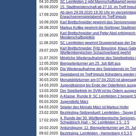
04.10.2020
SC Leinfelden 2 gibt Mannschaftskampf gege
30.09.2020
15. Stadtmeisterschaft ab 27.10. im Treff Impu
Ab dem 29.09.2020 19:30 Uhr im vierzehntäg
17.09.2020
Erwachsenenspielabend im Treff Impuls
10.09.2020
Karl Brettschneider gewinnt das Seniorenopen
26.08.2020
Markus Kottke gewinnt die Nürtinger Stadtmei
Karl Brettschneider und Peter Abel erfolgreic
22.08.2020
Meisterschaftsgipfels
11.08.2020
SC Leinfelden gewinnt Gruppenphase der De
Karl Brettschneider, Fritz Breuning, Klaus Gab
29.07.2020
Württembergischen Schachverband geehrt
11.07.2020
Mögliche Wiederaufnahme des Spielbetriebs
12.05.2020
Biergartenturnier am 25. Juli fällt aus
03.05.2020
Die Wiederaufnahme des Spielabends im Treff
16.04.2020
Spielabend im Treff Impuls frühestens wieder
30.03.2020
Monatsblitzturnier am 07.04.2020 ist abgesag
14.03.2020
Jugendtraining bis Ende der Osterferien ausg
13.03.2020
Der Spielbetrieb im SVW ist bis Ostern ausges
08.03.2020
A-Klasse, Runde 8: SC Leinfelden 2 besiegt 
05.03.2020
Jugendbiltz März
04.03.2020
Spieler des Monats März ist Markus Hofer
23.02.2020
Bezirksliga-Spitzenduell: Leinfelden - Spvgg 
4. Runde der 30. Württembergische Senioren
17.02.2020
Schwäbisch Hall – SC Leinfelden 1,5 : 2,5
10.02.2020
Ankündigung: 12. Biergartenturnier am 25. Juli
09.02.2020
Bezirksliga: Leinfelden - Herrenberg 4,5:3,5