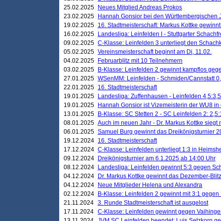
25.02.2025
Neues Mitglied Andreas Prokos
23.02.2025
Hannah Gonsior bei den Württembergischen 
19.02.2025
16. Stadtmeisterschaft: Markus Kottke gewinnt 
16.02.2025
Landesliga: Leinfelden I - Stuttgarter Schachfr
09.02.2025
C-Klasse: Leinfelden 3 unterliegt den Schach
05.02.2025
Vereinsmeisterschaft beginnt am Di, 11.02.
04.02.2025
Februarblitz mit 10 Teilnehmern
03.02.2025
B-Klasse: Leinfelden 2 gewinnt kampflos ge
27.01.2025
WSenMM: Leinfelden - Schmiden/Cannstatt 0,
22.01.2025
16. Stadtmeisterschaft
19.01.2025
Landesliga: Zuffenhausen - Leinfelden 4,5:3,5
19.01.2025
Hannah Gonsior ist Vizemeisterin der WU8 i
13.01.2025
B-Klasse: SC Stetten 2 - SC Leinfelden 2: 2,5:
08.01.2025
Auch im neuen Jahr - Dr. Markus Kottke siegt 
06.01.2025
Samuel Burg gewinnt das Dreikönigsturnier 
19.12.2024
16. Stadtmeisterschaft
17.12.2024
C-Klasse: Leinfelden unterliegt 1:3 in Heimsh
09.12.2024
Dreikönigsturnier am 6.1.2025 ab 14:00 Uhr
08.12.2024
Landesliga: Leinfelden gewinnt 5:3 gegen Sc
04.12.2024
Dr. Markus Kottke gewinnt das Dezember-Blitz
04.12.2024
Neue Mitglieder Helena und Alexandra
02.12.2024
B-Klasse: Leinfelden 2 gewinnt mit 3:1 gegen
21.11.2024
3. Runde Stadtmeisterschaft ist ausgelost
17.11.2024
C-Klasse: Leinfelden gewinnt gegen Vaihinge
13.11.2024
JVM SC Leinfelden beendet: Luis Setzkorn ge