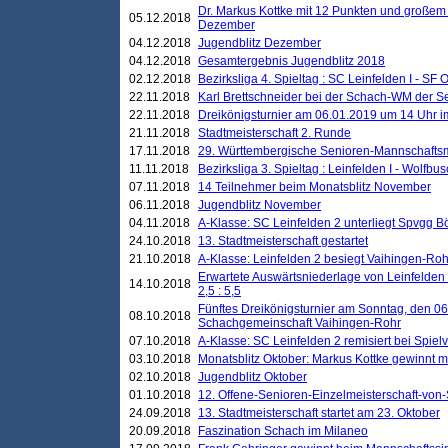
Dr. Markus Kottke mit 12 Punkten und großem
05.12.2018
Dezember
04.12.2018
Jugendblitz Dezember
04.12.2018
Gesamtergebnis Jugendblitz 2018
02.12.2018
Bezirksliga 4. Spieltag : SC Leinfelden I - SF O
22.11.2018
Karl Brettschneider bei der Schach-WM der S
22.11.2018
Dreikönigsturnier am 06.01.2019 um 14 Uhr im 
21.11.2018
Stadtmeisterschaft 2. Runde
17.11.2018
29. Württembergische Senioren-Mannschaftsm
11.11.2018
Bezirksliga 3. Spieltag : Leinfelden I - Wolfbusch
07.11.2018
14 Teilnehmer beim Monatsblitz November
06.11.2018
Jugendblitz November
04.11.2018
A-Klasse: SC Leinfelden 2 unterliegt Spvgg Bö
24.10.2018
13. Stadtmeisterschaft gestartet
21.10.2018
A-Klasse: Leinfelden 2 besiegt Vaihingen-Rohr 
Erwartete Auswärtsniederlage von Leinfelden 
14.10.2018
2,5 : 5,5
Fünftes Dreikönigsturnier am Sonntag, den 0
08.10.2018
Schachgemeinschaft Vaihingen-Rohr
07.10.2018
A-Klasse: SC Leinfelden 2 remisiert bei Spie
03.10.2018
Monatsblitz Oktober: Markus Kottke gewinnt mi
02.10.2018
Jugendblitz Oktober
01.10.2018
12. Offene-Senioren-Einzelmeisterschaft-von
24.09.2018
13. Stadtmeisterschaft startet am 23. Oktober
20.09.2018
Faszination Schach im Milaneo