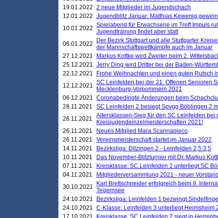
19.01.2022
2 neue Mitglieder im Jugendschach
12.01.2022
Jugendblitz Januar: Matthias Kewenig gewinn
Spielabend für Erwachsene im Treff Impuls ru
10.01.2022
Jugendtraining findet aber statt
Der Bezirk Stuttgart und alle Stuttgarter Krei
06.01.2022
der Mannschaftswettkämpfe auch im Januar
27.12.2021
Markus Kottke wird Zweiter beim 2. Wittelsb
25.12.2021
Jerry Ding wird Dritter bei der Baden-Württem
22.12.2021
Frohe Weihnachten und einen guten Rutsch i
SC Leinfelden bei der 21. Offenen Senioren S
12.12.2021
Mecklenburg-Vorpommern 2021
06.12.2021
Coronabedingte Änderungen beim Schachclub 
28.11.2021
SC Leinfelden 2 besiegt Spvgg Böblingen 2 mi
Altersklassen-Sieg für den SC Leinfelden bei
26.11.2021
Kreisjugendeinzelmeisterschaften 2021!
26.11.2021
Neues Mitglied Mara Scannapieco
26.11.2021
Vereinsmeisterschaft startet im Januar 2022
14.11.2021
Bezirksliga: Ditzingen 2 - Leinfelden 2,5:3,5
10.11.2021
Das November-Blitzturnier mit Dr. Markus Kott
07.11.2021
Kreisklasse: SC Leinfelden 2 unterliegt SC B
04.11.2021
Mitgliederversammlung 2021 - neuer Vorstan
Karl Brettschneider erfolgreich beim 9. Inte
30.10.2021
Tegernsee
24.10.2021
Bezirksliga: Leinfelden 1 bezwingt Sindelfinge
24.10.2021
C-Klasse: Leinfelden 3 unterliegt Heimsheim 2
17.10.2021
Kreisklasse: SC Leinfelden 2 siegt in Herrenbe