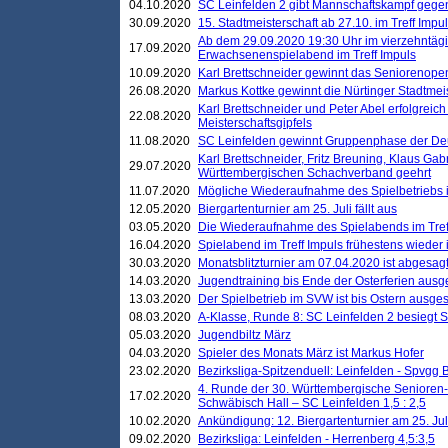
04.10.2020
SC Leinfelden 2 gibt Mannschaftskampf gege
30.09.2020
15. Stadtmeisterschaft ab 27.10. im Treff Impu
Ab dem 29.09.2020 19:30 Uhr im vierzehntäg
17.09.2020
Erwachsenenspielabend im Treff Impuls
10.09.2020
Karl Brettschneider gewinnt das Seniorenopen
26.08.2020
Markus Kottke gewinnt die Nürtinger Stadtmei
Karl Brettschneider und Peter Abel erfolgreic
22.08.2020
Meisterschaftsgipfels
11.08.2020
SC Leinfelden gewinnt Gruppenphase der De
Karl Brettschneider, Fritz Breuning, Klaus Gab
29.07.2020
Württembergischen Schachverband geehrt
11.07.2020
Mögliche Wiederaufnahme des Spielbetriebs
12.05.2020
Biergartenturnier am 25. Juli fällt aus
03.05.2020
Die Wiederaufnahme des Spielabends im Treff
16.04.2020
Spielabend im Treff Impuls frühestens wieder
30.03.2020
Monatsblitzturnier am 07.04.2020 ist abgesag
14.03.2020
Jugendtraining bis Ende der Osterferien ausg
13.03.2020
Der Spielbetrieb im SVW ist bis Ostern ausges
08.03.2020
A-Klasse, Runde 8: SC Leinfelden 2 besiegt 
05.03.2020
Jugendbiltz März
04.03.2020
Spieler des Monats März ist Markus Hofer
23.02.2020
Bezirksliga-Spitzenduell: Leinfelden - Spvgg 
4. Runde der 30. Württembergische Senioren
17.02.2020
Schwäbisch Hall – SC Leinfelden 1,5 : 2,5
10.02.2020
Ankündigung: 12. Biergartenturnier am 25. Juli
09.02.2020
Bezirksliga: Leinfelden - Herrenberg 4,5:3,5