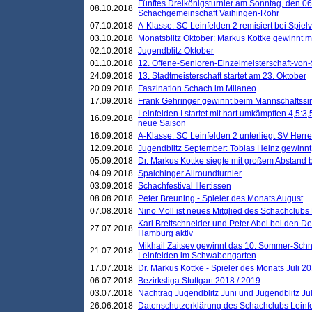
Fünftes Dreikönigsturnier am Sonntag, den 0
08.10.2018
Schachgemeinschaft Vaihingen-Rohr
07.10.2018
A-Klasse: SC Leinfelden 2 remisiert bei Spie
03.10.2018
Monatsblitz Oktober: Markus Kottke gewinnt mi
02.10.2018
Jugendblitz Oktober
01.10.2018
12. Offene-Senioren-Einzelmeisterschaft-von
24.09.2018
13. Stadtmeisterschaft startet am 23. Oktober
20.09.2018
Faszination Schach im Milaneo
17.09.2018
Frank Gehringer gewinnt beim Mannschaftssi
Leinfelden I startet mit hart umkämpften 4,5:
16.09.2018
neue Saison
16.09.2018
A-Klasse: SC Leinfelden 2 unterliegt SV Herre
12.09.2018
Jugendblitz September: Tobias Heinz gewinnt
05.09.2018
Dr. Markus Kottke siegte mit großem Abstand 
04.09.2018
Spaichinger Allroundturnier
03.09.2018
Schachfestival Illertissen
08.08.2018
Peter Breuning - Spieler des Monats August
07.08.2018
Nino Moll ist neues Mitglied des Schachclubs
Karl Brettschneider und Peter Abel bei den D
27.07.2018
Hamburg aktiv
Mikhail Zaitsev gewinnt das 10. Sommer-Schn
21.07.2018
Leinfelden im Schwabengarten
17.07.2018
Dr. Markus Kottke - Spieler des Monats Juli 2
06.07.2018
Bezirksliga Stuttgart 2018 / 2019
03.07.2018
Nachtrag Jugendblitz Juni und Jugendblitz Jul
26.06.2018
Datenschutzerklärung des Schachclubs Lein