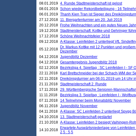
08.01.2019
4. Runde Stadtmeisterschaft ist gelost
08.01.2019
Schon wieder Rekordbeteiligung - 16 Teilneh
06.01.2019
Thanh Kien Tran ist Sieger des Dreikönigstur
27.12.2018
11. Biergartenturnier am 20. Juli 2019
20.12.2018
Frohe Weihnachten und ein gutes Neues Jah
19.12.2018
Stadtmeisterschaft: Kottke und Gehringer führ
17.12.2018
Schöne Weihnachtsfeier 2018
09.12.2018
A-Klasse: Leinfelden 2 unterliegt VfL Sindelfin
Dr. Markus Kottke mit 12 Punkten und großem
05.12.2018
Dezember
04.12.2018
Jugendblitz Dezember
04.12.2018
Gesamtergebnis Jugendblitz 2018
02.12.2018
Bezirksliga 4. Spieltag : SC Leinfelden I - SF O
22.11.2018
Karl Brettschneider bei der Schach-WM der S
22.11.2018
Dreikönigsturnier am 06.01.2019 um 14 Uhr im 
21.11.2018
Stadtmeisterschaft 2. Runde
17.11.2018
29. Württembergische Senioren-Mannschaftsm
11.11.2018
Bezirksliga 3. Spieltag : Leinfelden I - Wolfbusch
07.11.2018
14 Teilnehmer beim Monatsblitz November
06.11.2018
Jugendblitz November
04.11.2018
A-Klasse: SC Leinfelden 2 unterliegt Spvgg Bö
24.10.2018
13. Stadtmeisterschaft gestartet
21.10.2018
A-Klasse: Leinfelden 2 besiegt Vaihingen-Rohr 
Erwartete Auswärtsniederlage von Leinfelden 
14.10.2018
2,5 : 5,5