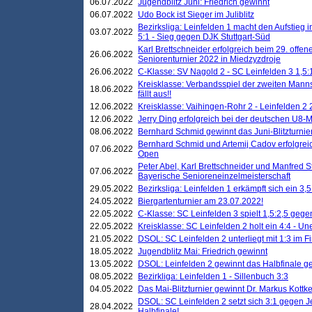
06.07.2022
Jugendblitz Juni: Friedrich gewinnt
06.07.2022
Udo Bock ist Sieger im Juliblitz
Bezirksliga: Leinfelden 1 macht den Aufstieg i
03.07.2022
5:1 - Sieg gegen DJK Stuttgart-Süd
Karl Brettschneider erfolgreich beim 29. off
26.06.2022
Seniorenturnier 2022 in Miedzyzdroje
26.06.2022
C-Klasse: SV Nagold 2 - SC Leinfelden 3 1,5:
Kreisklasse: Verbandsspiel der zweiten Manns
18.06.2022
fällt aus!!
12.06.2022
Kreisklasse: Vaihingen-Rohr 2 - Leinfelden 2 
12.06.2022
Jerry Ding erfolgreich bei der deutschen U8-M
08.06.2022
Bernhard Schmid gewinnt das Juni-Blitzturnie
Bernhard Schmid und Artemij Cadov erfolgreic
07.06.2022
Open
Peter Abel, Karl Brettschneider und Manfred St
07.06.2022
Bayerische Senioreneinzelmeisterschaft
29.05.2022
Bezirksliga: Leinfelden 1 erkämpft sich ein 3,
24.05.2022
Biergartenturnier am 23.07.2022!
22.05.2022
C-Klasse: SC Leinfelden 3 spielt 1,5:2,5 geg
22.05.2022
Kreisklasse: SC Leinfelden 2 holt ein 4:4 - 
21.05.2022
DSOL: SC Leinfelden 2 unterliegt mit 1:3 im F
18.05.2022
Jugendblitz Mai: Friedrich gewinnt
13.05.2022
DSOL: Leinfelden 2 gewinnt das Halbfinale geg
08.05.2022
Bezirkliga: Leinfelden 1 - Sillenbuch 3:3
04.05.2022
Das Mai-Blitzturnier gewinnt Dr. Markus Kottk
DSOL: SC Leinfelden 2 setzt sich 3:1 gegen J
28.04.2022
Halbfinale!