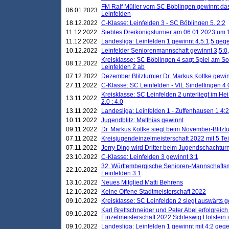
FM Ralf Müller vom SC Böblingen gewinnt das 
06.01.2023
Leinfelden
18.12.2022
C-Klasse: Leinfelden 3 - SC Böblingen 5. 2:2
11.12.2022
Siebtes Dreikönigsturnier am 06.01.2023 um 1
11.12.2022
Landesliga: Leinfelden 1 gewinnt 4,5:1,5 ge
10.12.2022
Leinfelder Seniorenmannschaft gewinnt 3,5:
Kreisklasse: SC Böblingen 4 sagt Spiel am S
08.12.2022
Leinfelden 2 ab
07.12.2022
Dezember Blitzturnier Dr. Markus Kottke gewin
27.11.2022
C-Klasse: SC Leinfelden - VfL Sindelfingen 4 
Kreisklasse: SC Leinfelden 2 unterliegt im H
13.11.2022
2.0 : 4.0
13.11.2022
Landesliga: Leinfelden 1 - Zuffenhausen 1 4:2
10.11.2022
Jugendblitz: Matthias gewinnt
09.11.2022
Dr. Markus Kottke siegt beim November-Blitztu
07.11.2022
Kreisjugendeinzelmeisterschaft 2022 mit 5 T
07.11.2022
Jerry Ding wird Dritter beim Jugendschachturn
23.10.2022
C-Klasse: Leinfelden 3 gewinnt 3:1
32. Württembergische Senioren-Mannschaftsm
22.10.2022
Leinfelden 3:1
13.10.2022
Neues Mitglied Matti Behrens
12.10.2022
Keine Offene Stadtmeisterschaft 2022
09.10.2022
Kreisklasse: SC Leinfelden 2 siegt auswärts g
Karl Brettschneider und Peter Abel erfolgreic
09.10.2022
Einzelmeisterschaft 2022 Schleswig Holstein 
09.10.2022
Landesliga: Leinfelden 1 gewinnt mit 4:2 geg