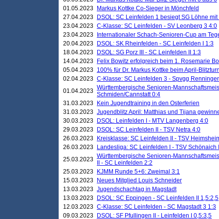
01.05.2023
Markus Kottke Co-Sieger in Mönchfeld
27.04.2023
DSOL: SC Leinfelden 1 besiegt SG Löhne mit 
23.04.2023
C-Klasse: SC Leinfelden - SV Leonberg 3 4:0
23.04.2023
Internationaler Schach-Senioren-Cup am Te
20.04.2023
DSOL: SK Rheinfelden - SC Leinfelden I 1:3
18.04.2023
DSOL: SG Porz III - SC Leinfelden II 1:3
14.04.2023
Felix Bowitz erfolgreich beim 1. Rosemarie B
05.04.2023
100% für Dr. Markus Kottke beim April-Blitztur
02.04.2023
C-Klasse: SC Leinfelden 3 - Spvgg Renningen
Württembergische Senioren-Mannschaftsmeist
01.04.2023
Schmiden/Cannstatt 0:4
31.03.2023
Kein Jugendtraining in den Osterferien
31.03.2023
Jugendblitz April: Matthias und Tijana gewinn
30.03.2023
DSOL: Leinfelden I - MTV Langenberg 4:0
29.03.2023
DSOL: SC Leinfelden II - TSV Netra 4:0
26.03.2023
Kreisklasse: SC Leinfelden II - TSV Heimsheim
26.03.2023
Landesliga: SC Leinfelden I - TSV Schönaich II
Württembergische Senioren-Mannschaftsmeiste
25.03.2023
II - SC Leinfelden 2:2
25.03.2023
KJMM Runde 5+6: Zweimal 3:1
15.03.2023
Neues Mitglied Louis Schneider
13.03.2023
Jugendschachtag in Magstadt
13.03.2023
DSOL: SC Eppingen - SC Leinfelden II 1,5:2,5
12.03.2023
C-Klasse: SC Leinfelden - SC Magstadt 3 1:3
09.03.2023
DSOL: SF Pfullingen II - Leinfelden I 0,5:3,5