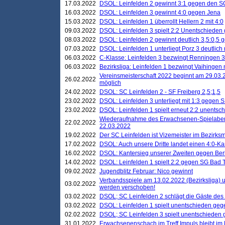
17.03.2022
DSOL: Leinfelden 2 gewinnt 3:1 gegen den 
16.03.2022
DSOL: Leinfelden 3 gewinnt 4:0 gegen Jena
15.03.2022
DSOL: Leinfelden 1 überrollt Hellern 2 mit 4:0
09.03.2022
DSOL: Leinfelden 3 spielt 2:2 Unentschieden
08.03.2022
DSOL: Leinfelden 2 gewinnt deutlich 3,5:0,5
07.03.2022
DSOL: Leinfelden 1 unterliegt Porz 3 deutlich 
06.03.2022
C-Klasse: Leinfelden 3 bezwingt Renningen 3 
06.03.2022
Bezirksliga: Leinfelden 1 bezwingt Vaihingen m
Vereinsmeisterschaft 2022 beginnt am 29.03.2
26.02.2022
möglich
24.02.2022
DSOL: SC Leinfelden 2 - SF Freiberg 2,5;1,5
23.02.2022
DSOL: Leinfelden 3 unterliegt mit 1:3 gegen S
23.02.2022
DSOL: Leinfelden 1 spielt erneut 2:2 unentsc
Wiederaufnahme des Erwachsenen-Spielabend
22.02.2022
22.03.2022
19.02.2022
Der SC Leinfelden ist Vizemeister im Bezirksm
17.02.2022
DSOL: Auch unsere Dritte landet einen 4:0-Ka
16.02.2022
DSOL: Kantersieg unserer Zweiten gegen Ber
14.02.2022
DSOL: Leinfelden 1 spielt 2:2 gegen SG Bad 
09.02.2022
Jugendblitz Februar: Nico gewinnt
Verbandsspiele am 13.02.2022 (Bezirksliga) 
03.02.2022
werden verschoben!
03.02.2022
DSOL; SC Leinfelden 2 schlägt die Gäste des
03.02.2022
DSOL: Leinfelden 1 spielt unentschieden gege
02.02.2022
DSOL; SC Leinfelden 3 spielt unentschieden
31.01.2022
Erwachsenenschach im Treff Impuls bleibt im