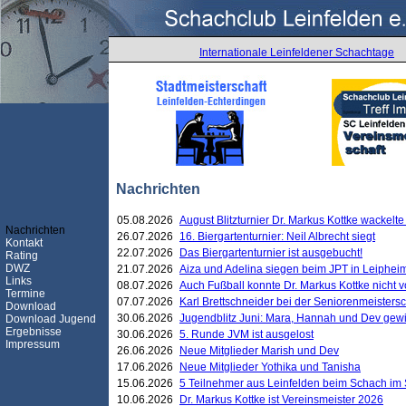
Internationale Leinfeldener Schachtage
Nachrichten
05.08.2026
August Blitzturnier Dr. Markus Kottke wackel
Nachrichten
26.07.2026
16. Biergartenturnier: Neil Albrecht siegt
Kontakt
22.07.2026
Das Biergartenturnier ist ausgebucht!
Rating
DWZ
21.07.2026
Aiza und Adelina siegen beim JPT in Leiphei
Links
08.07.2026
Auch Fußball konnte Dr. Markus Kottke nicht
Termine
07.07.2026
Karl Brettschneider bei der Seniorenmeister
Download
30.06.2026
Jugendblitz Juni: Mara, Hannah und Dev gew
Download Jugend
Ergebnisse
30.06.2026
5. Runde JVM ist ausgelost
Impressum
26.06.2026
Neue Mitglieder Marish und Dev
17.06.2026
Neue Mitglieder Yothika und Tanisha
15.06.2026
5 Teilnehmer aus Leinfelden beim Schach im 
10.06.2026
Dr. Markus Kottke ist Vereinsmeister 2026