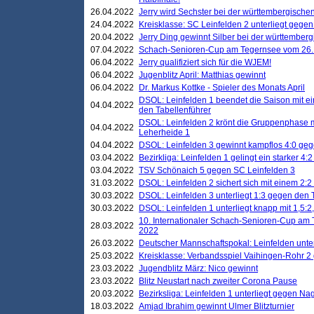
26.04.2022
Jerry wird Sechster bei der württembergische
24.04.2022
Kreisklasse: SC Leinfelden 2 unterliegt gege
20.04.2022
Jerry Ding gewinnt Silber bei der württemberg
07.04.2022
Schach-Senioren-Cup am Tegernsee vom 26. M
06.04.2022
Jerry qualifiziert sich für die WJEM!
06.04.2022
Jugenblitz April: Matthias gewinnt
06.04.2022
Dr. Markus Kottke - Spieler des Monats April
DSOL: Leinfelden 1 beendet die Saison mit e
04.04.2022
den Tabellenführer
DSOL: Leinfelden 2 krönt die Gruppenphase m
04.04.2022
Leherheide 1
04.04.2022
DSOL: Leinfelden 3 gewinnt kampflos 4:0 geg
03.04.2022
Bezirkliga: Leinfelden 1 gelingt ein starker 4
03.04.2022
TSV Schönaich 5 gegen SC Leinfelden 3
31.03.2022
DSOL: Leinfelden 2 sichert sich mit einem 2:2 d
30.03.2022
DSOL: Leinfelden 3 unterliegt 1:3 gegen den 
30.03.2022
DSOL: Leinfelden 1 unterliegt knapp mit 1,5
10. Internationaler Schach-Senioren-Cup am T
28.03.2022
2022
26.03.2022
Deutscher Mannschaftspokal: Leinfelden unte
25.03.2022
Kreisklasse: Verbandsspiel Vaihingen-Rohr 2 
23.03.2022
Jugendblitz März: Nico gewinnt
23.03.2022
Blitz Neustart nach zweiter Corona Pause
20.03.2022
Bezirksliga: Leinfelden 1 unterliegt gegen Nag
18.03.2022
Amjad Ibrahim gewinnt Ulmer Blitzturnier