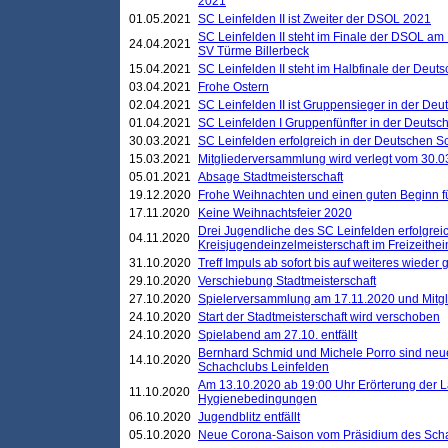
2021
01.05.2021
SC Leinfelden II ist Zweiter der DSOL 2021
SC Leinfelden II steht im Finale der DSOL am 
24.04.2021
SV Türme Billerbeck
15.04.2021
SC Leinfelden II steht im Halbfinale der Deu
03.04.2021
Frohe Ostern
02.04.2021
SC Leinfelden II ist Gruppensieger in der De
01.04.2021
SC Leinfelden I Gruppenfünfter in der Deuts
30.03.2021
SC Leinfelden erfolgreich in der Deutschen 
15.03.2021
Mitgliederversammlung wird verlegt vom 30.0
05.01.2021
Absage Stadtmeisterschaft
19.12.2020
Frohe Weihnachten und einen guten Beginn f
17.11.2020
Keine Weihnachtsfeier 2020
Drei Jugendliche des SC Leinfelden erfolgreic
04.11.2020
Kreisjugendeinzelmeisterschaft im Freizeithe
31.10.2020
Treff Impuls ab sofort bis auf weiteres wieder
29.10.2020
Verschiebung Stadtmeisterschaft
27.10.2020
Spielerversammlung am 17.11.2020 und Mitg
24.10.2020
Start der Stadtmeisterschaft wird verschoben
24.10.2020
Spielabend am 27.10. entfällt
Bernhard Schmid und Michele Porro sind neu
14.10.2020
Schachclubs Leinfelden
Am 13.10.2020 ab 19:00 Uhr Erörterung der L
11.10.2020
Hygienebedingungen
06.10.2020
Jugendblitz entfällt
05.10.2020
Neue Corona-Saison vom Präsidium des Sch