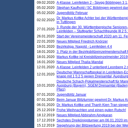
09.02.2020
A-Klasse: Leinfelden 2 - Spvgg Böblingen 3 1,
05.02.2020
Stephan Kaufhold / SC Böblingen gewinnt das 
05.02.2020
Jugendblitz Februar
Dr. Markus Kottke Achter bei der Württembergi
02.02.2020
in Tuttlingen
3. Runde der 30. Württembergische Senioren
27.01.2020
Leinfelden – Stuttgarter Schachfreunde III 2,5 
26.01.2020
Start der Vereinsmeisterschaft 2020 am 11. F
22.01.2020
Neues Mitglied Friedrich Knörzer
19.01.2020
Bezirksliga: Nagold - Leinfelden 4:4
18.01.2020
3. Platz in der Bezirksblitzeinzelmeisterschaft
18.01.2020
Markus Kottke ist Kreisblitzeinzelmeister 2019
16.01.2020
Neues Mitglied Thalia Mandal
12.01.2020
A-Klasse: Leinfelden 2 unterliegt Leonberg 2 
Deutscher Mannschaftspokal in Leinfelden-Ech
12.01.2020
knapp mit 1,5:2,5 gegen Dreisamtal, Augsbur
Deutsche Schach-Pokalmeisterschaft für Mann
10.01.2020
Augsburg (Bayern), SGEM Dreisamtal (Baden
Pfalz)
07.01.2020
Jugendblitz Januar
07.01.2020
Beim Januar Blitzturnier gewinnt Dr. Markus 
06.01.2020
Dr. Markus Kottke und Thanh Kien Tran siegen
25.12.2019
Frohe Weihnachten und einen guten Rutsch!
18.12.2019
Neues Mitglied Abbirahm Aingkaran
17.12.2019
Sechstes Dreikönigsturnier am 06.01.2020 im T
15.12.2019
Siegehrung der Blitzwertung 2019 bei der Wei