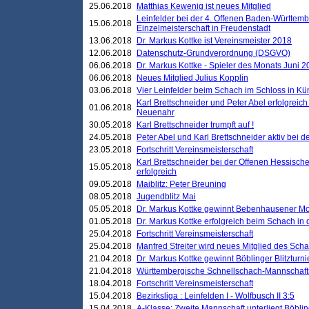
25.06.2018
Matthias Kewenig ist neues Mitglied
Leinfelder bei der 4. Offenen Baden-Württem
15.06.2018
Einzelmeisterschaft in Freudenstadt
13.06.2018
Dr. Markus Kottke ist Vereinsmeister 2018
12.06.2018
Datenschutz-Grundverordnung (DSGVO)
06.06.2018
Dr. Markus Kottke - Spieler des Monats Juni 
06.06.2018
Neues Mitglied Julius Kopplin
03.06.2018
Vier Leinfelder beim Schach im Schloss in K
Karl Brettschneider und Peter Abel erfolgreic
01.06.2018
Neuenahr
30.05.2018
Karl Brettschneider trumpft auf !
24.05.2018
Peter Abel und Karl Brettschneider aktiv bei
23.05.2018
Fortschritt Vereinsmeisterschaft
Karl Brettschneider bei der Offenen Hessisch
15.05.2018
erfolgreich
09.05.2018
Maiblitz: Peter Breuning
08.05.2018
Jugendblitz Mai
05.05.2018
Dr. Markus Kottke gewinnt Bebenhausener Mo
01.05.2018
Dr. Markus Kottke erfolgreich beim Schach in
25.04.2018
Fortschritt Vereinsmeisterschaft
25.04.2018
Manfred Streiter wird neues Mitglied des Sch
21.04.2018
Dr. Markus Kottke gewinnt Böblinger Blitzturni
21.04.2018
Württembergische Schnellschach-Mannschafts
18.04.2018
Fortschritt Vereinsmeisterschaft
15.04.2018
Bezirksliga : Leinfelden I - Wolfbusch II 3:5
15.04.2018
A-Klasse: Zweite Mannschaft unterliegt Böblin