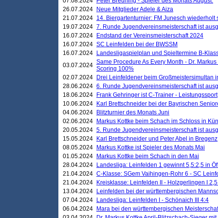
07.08.2024
Peter Breuning - Spieler des Monats August.
26.07.2024
Neue Mitglieder Adele & Aiza
21.07.2024
14. Biergartenturnier: FM Junesch wiederholt
19.07.2024
7. Runde Jugendvereinsmeisterschaft ist ausg
16.07.2024
Endstand der Vereinsmeisterschaft 2024
16.07.2024
SC Leinfelden bei der BWSSM
16.07.2024
Landesligaspielplan und Spieltermine B-Kla
Same Procedure As Every Month - Dr. Markus 
03.07.2024
Scoring 100%
02.07.2024
Drei Leinfeldener beim Großmeistersimultan 
28.06.2024
6. Runde Jugendvereinsmeisterschaft ist ausg
18.06.2024
Frank Gehringer ist C-Trainer - Leistungssport
10.06.2024
Karl Brettschneider bei der Bayrischen Senio
04.06.2024
Blitzturnier des Monats Juni
02.06.2024
Markus Kottke beim Schach im Schloss in Kü
20.05.2024
5. Runde Jugendvereinsmeisterschaft ist ausg
15.05.2024
Karl Brettschneider und Peter Abel in Bregenz
08.05.2024
Markus Kottke ist Spieler des Monats Mai
01.05.2024
Markus Kottke beim Schach in den Mai
28.04.2024
Landesliga: Leinfelden 1 gewinnt 5,5:2,5 in Ö
21.04.2024
C-Klasse: SGem Vaihingen-Rohr 6 - SC Leinfe
21.04.2024
Kreisklasse: Leinfelden II - Holzgerlingen I 2,5
13.04.2024
Leinfelden bei der württembergischen Mannsc
07.04.2024
Landesliga: Leinfelden I - Schönaich III 4:4
06.04.2024
Mara bei den württembergischen Meisterscha
03.04.2024
Dr. Markus Kottke April-Blitzschach-Sieger mit