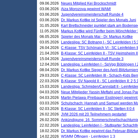
09.06.2026
Neues Mitglied Kei Brockschmidt
03.06.2026
Aiza Morozova gewinnt WAM!
03.06.2026
Jugendvereinsmeisterschaft Runde 4
03.06.2026
Dr. Markus Kottke ist Spieler des Monats Juni
31.05.2026
Karl Brettschneider punktet stark am Bodense
11.05.2026
Markus Kottke wird Fünfter beim Mönchfelder
06.05.2026
Spieler des Monats Mai - Dr. Markus Kottke
03.05.2026
Landesliga: SC Botnang I - SC Leinfelden I 5:
26.04.2026
C-Klasse: TSV Schönaich VI - SC Leinfelden II
21.04.2026
B-Klasse: SC Leinfelden II - TSV Heimsheim II
15.04.2026
Jugendvereinsmeisterschaft Runde 3
12.04.2026
Landesliga: Leinfelden I - SpVgg Böblingen I 
08.04.2026
Dr. Markus Kottke Sieger des April-Blitzturnier
29.03.2026
C-Klasse: SC Leinfelden III - Schach-Kids Ber
22.03.2026
B-Klasse: SV Nagold II - SC Leinfelden II: 2,5:
15.03.2026
Landesliga: Schmiden/Cannstatt II - Leinfelden
04.03.2026
Neue Mitglieder Yassin Meftahi und Jonas Pa
04.03.2026
Martin Pielawa (Freibauer Esslingen) gewinnt 
03.03.2026
Schulschach: Hannah und Samuel werden Ma
02.03.2026
B-Klasse: SC Leinfelden II - SC Stetten II 0:4
26.02.2026
JVM 2026 mit 20 Teilnehmern gestartet
26.02.2026
Ankündigung: 16. Sommerschnellschachturnie
22.02.2026
Landesliga: Leinfelden I - Stuttgarter Schachfr
18.02.2026
Dr. Markus Kottke gewinnt das Februar-Blitztu
14.02.2026
WSMM Öffingen - Leinfelden 1:3