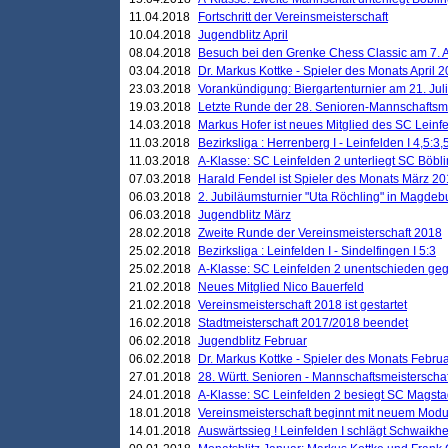
11.04.2018
Fortschritt der Vereinsmeisterschaft
10.04.2018
Jugendblitz April
08.04.2018
Besuch bei den Grenke Chess Classic am 7. A
03.04.2018
Dr. Markus Kottke - Spieler des Monats April 
23.03.2018
Vorankündigung: Biergartenturnier am 21. Jul
19.03.2018
Letzte Runde der 28. Senioren-Mannschaftsme
14.03.2018
Markus Hofer ist neues Mitglied des SC Leinf
11.03.2018
Bezirksliga : Herrenberg I - Leinfelden I 4,5:3,
11.03.2018
A-Klasse: SC Leinfelden 2 unterliegt SC Böbli
07.03.2018
Harald Fendel ist Spieler des Monats März 2
06.03.2018
2. Jubiläumsturnier "Uta Röchling" in Magdebu
06.03.2018
Jugendblitz März
28.02.2018
Zweite Runde der Vereinsmeisterschaft 2018
25.02.2018
Bezirksliga : Leinfelden I - Sindelfingen I 5:3
25.02.2018
A-Klasse: SC Leinfelden 2 unentschieden geg
21.02.2018
Neues Mitglied Nico Bauerfeld
21.02.2018
Vereinsmeisterschaft 2018 ist gestartet
16.02.2018
Stadtmeisterschaft 2017/2018 beendet
06.02.2018
Jugendblitz Februar
06.02.2018
Dr. Markus Kottke - Spieler des Monats Febru
27.01.2018
28. Württ. Senioren - Mannschaftsmeisterscha
24.01.2018
A-Klasse: SC Leinfelden 2 besiegt SC Magstadt
18.01.2018
Vereinsmeisterschaft beginnt mit neuem Mod
14.01.2018
Auswärtssieg ! Leinfelden I schlägt Schwaikhei