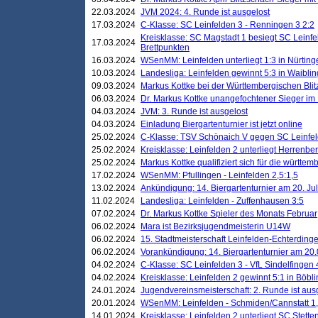
22.03.2024
JVM 2024: 4. Runde ist ausgelost
17.03.2024
C-Klasse: SC Leinfelden 3 - Renningen 3 2:2
Kreisklasse: SC Magstadt 1 besiegt SC Leinfe
17.03.2024
Brettpunkten
16.03.2024
WSenMM: Leinfelden unterliegt 1:3 in Nürting
10.03.2024
Landesliga: Leinfelden gewinnt 5:3 in Waibli
09.03.2024
Markus Kottke bei der Württembergischen Blit
06.03.2024
Dr. Markus Kottke unangefochtener Sieger im M
04.03.2024
JVM: 3. Runde ist ausgelost
04.03.2024
Einladung Biergartenturnier ist jetzt online
25.02.2024
C-Klasse: TSV Schönaich V gegen SC Leinfelde
25.02.2024
Kreisklasse: Leinfelden 2 unterliegt Herrenber
25.02.2024
Markus Kottke qualifiziert sich für die württem
17.02.2024
WSenMM: Pfullingen - Leinfelden 2,5:1,5
13.02.2024
Ankündigung: 14. Biergartenturnier am 20. Ju
11.02.2024
Landesliga: Leinfelden - Zuffenhausen 3:5
07.02.2024
Dr. Markus Kottke Spieler des Monats Februar
06.02.2024
Mara ist Bezirksjugendmeisterin U14W
06.02.2024
15. Stadtmeisterschaft Leinfelden-Echterding
06.02.2024
Vorankündigung: 14. Biergartenturnier am 20
04.02.2024
C-Klasse: SC Leinfelden 3 - VfL Sindelfingen 
04.02.2024
Kreisklasse: Leinfelden 2 gewinnt 5:1 in Böbl
24.01.2024
Jugendvereinsmeisterschaft: 2. Runde ist aus
20.01.2024
WSenMM: Leinfelden - Schmiden/Cannstatt 1,
14.01.2024
Kreisklasse: Leinfelden 2 unterliegt SC Stette