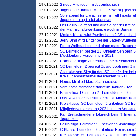
19.01.2022
2 neue Mitglieder im Jugendschach
12.01.2022
Jugendblitz Januar: Matthias Kewenig gewinn
Spielabend für Erwachsene im Treff Impuls ru
10.01.2022
Jugendtraining findet aber statt
Der Bezirk Stuttgart und alle Stuttgarter Krei
06.01.2022
der Mannschaftswettkämpfe auch im Januar
27.12.2021
Markus Kottke wird Zweiter beim 2. Wittelsb
25.12.2021
Jerry Ding wird Dritter bei der Baden-Württem
22.12.2021
Frohe Weihnachten und einen guten Rutsch i
SC Leinfelden bei der 21. Offenen Senioren S
12.12.2021
Mecklenburg-Vorpommern 2021
06.12.2021
Coronabedingte Änderungen beim Schachclub 
28.11.2021
SC Leinfelden 2 besiegt Spvgg Böblingen 2 mi
Altersklassen-Sieg für den SC Leinfelden bei
26.11.2021
Kreisjugendeinzelmeisterschaften 2021!
26.11.2021
Neues Mitglied Mara Scannapieco
26.11.2021
Vereinsmeisterschaft startet im Januar 2022
14.11.2021
Bezirksliga: Ditzingen 2 - Leinfelden 2,5:3,5
10.11.2021
Das November-Blitzturnier mit Dr. Markus Kott
07.11.2021
Kreisklasse: SC Leinfelden 2 unterliegt SC B
04.11.2021
Mitgliederversammlung 2021 - neuer Vorstan
Karl Brettschneider erfolgreich beim 9. Inte
30.10.2021
Tegernsee
24.10.2021
Bezirksliga: Leinfelden 1 bezwingt Sindelfinge
24.10.2021
C-Klasse: Leinfelden 3 unterliegt Heimsheim 2
17.10.2021
Kreisklasse: SC Leinfelden 2 siegt in Herrenbe