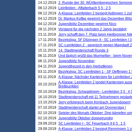
14.12.2019
2. Runde der 30. WÜrttembergischen Seniore
08.12.2019
Leinfelden - Affalterbach 5,5 : 2,5
08.12.2019
A-Klasse: Leinfelden 2 besiegt Aidlingen 1 zu
04.12.2019
Dr. Markus Kottke gewinnt das Dezember Blitzt
04.12.2019
Jugendblitz Dezember gewinnt Nico
28.11.2019
Vorstand für die nächsten 2 Jahre bestätigt
23.11.2019
Jerry schafft den 7. Platz beim Heilbronner 
17.11.2019
Bezirksliga: SF Ditzingen II - SC Leinfelden I 3
17.11.2019
SC-Leinfelden 2 - siegreich gegen Magstadt 2
15.11.2019
14. Stadtmeisterschaft Runde 3
06.11.2019
Und täglich grüßt das Murmeltier - beim Novemb
06.11.2019
Jugendblitz November
04.11.2019
Jugendfreizeit in den Herbstferien
03.11.2019
Bezirksliga: SC Leinfelden 1 - SF Oeffingen 1 
03.11.2019
A-Klasse: Nächster Kantersieg für Leinfelden 2
A-Klasse: Leinfelden 2 landet Kantersieg aus
20.10.2019
Brettpunkten
20.10.2019
Bezirksliga: Schwaikheim - Leinfelden 3,5 : 4,
16.10.2019
Stadtmeisterschaft mit 11 Teilnehmern gestart
13.10.2019
Jerry erfolgreich beim Kirnbach Jugendopen!
07.10.2019
Stadtmeisterschaft startet am Donnerstag !
02.10.2019
Spieler des Monats Oktober: Drei kämpfen um
02.10.2019
Jugendblitz Oktober doppelrundig
29.09.2019
SC Leinfelden I - SC Feuerbach II 6,5 . 1,5
29.09.2019
A-Klasse: Leinfelden 2 besiegt Renningen 1 z