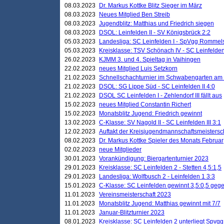
08.03.2023
Dr. Markus Kottke Blitz Sieger im März
08.03.2023
Neues Mitglied Ben Streib
08.03.2023
Jugendblitz: Matthias und Friedrich siegen
08.03.2023
DSOL: Leinfelden II - SV Königsbrück 2:2
05.03.2023
Landesliga: SC Leinfelden I - SpVgg Rommels
05.03.2023
Kreisklasse: TSV Schönach IV - SC Leinfelden 
26.02.2023
KJMM 3. und 4. Spieltag in Vaihingen
22.02.2023
neues Mitglied Luis Setzkorn
21.02.2023
Schnellschachturnier im Schwabengarten am
21.02.2023
DSOL: SG Lippe Süd - SC Leinfelden II 4:0
21.02.2023
DSOL SC Leinfelden I - Zehlendorf III fällt aus
15.02.2023
neues Mitglied Constantin Richert
15.02.2023
Monatsblitz Jugend: Friedrich gewinnt
13.02.2023
C-Klasse: SV Nagold II - SC Leinfelden III 3:1
12.02.2023
Auftakt der Kreisjugendmannschaftsmeistersc
08.02.2023
Dr. Markus Kottke Spieler des Monats Februar
02.02.2023
neue Mitglieder
30.01.2023
Vorankündigung: Biergartenturnier 2023
29.01.2023
Kreisklasse: SC Leinfelden 2 - Stetten 4,5:1,5
29.01.2023
Landesliga: Wolfbusch 2 - Leinfelden 1 3:3
15.01.2023
C-Klasse: SC Leinfelden gewinnt 3,5:0,5 geg
11.01.2023
Vereinsmeisterschaft 2023
11.01.2023
Monatsblitz Jugend: Matthias gewinnt mit 7/7
11.01.2023
Januar-Blitzturnier 2023
08.01.2023
Kreisklasse: SC Leinfelden 2 unterliegt Spvg