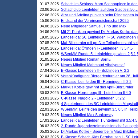
01.07.2025
Schach im Schloss: Mara Scannapieco in der
23.06.2025
Schachclub Leinfelden auf dem Stadtfest 50 
22.06.2025
Aiza und Adelina punkten beim Pfingstopen i
15.06.2025
Endstand der Vereinsmeisterschaft 2025
04.06.2025
Neue Mitglieder Samuel, Tino und Max
04.06.2025
Mit 21 Punkten gewinnt Dr. Markus Kottke das J
19.05.2025
Landesliga: SC Leinfelden I - SC Waiblingen I
07.05.2025
Mai-Blitzturnier mit größter Teilnehmerzahl se
04.05.2025
Landesliga: Öffingen I - Leinfelden I 3,5:4,5
03.05.2025
WSenMM Runde 5: Leinfelden gewinnt 2,5:1,
01.05.2025
Neues Mitglied Roman Borriß
01.05.2025
Neues Mitglied Mahmoud Alhajyousef
27.04.2025
B-Klasse: Leinfelden II - Böblingen V: 2:2
21.04.2025
Vorankündigung: Biergartenturnier am 26. Juli
06.04.2025
C-Klasse: Leinfelden III - Renningen III 2:2
01.04.2025
Markus Kottke gewinnt das April-Blitzturnier
30.03.2025
B-Klasse: Herrenberg III - Leinfelden II 4:0
23.03.2025
C-Klasse: Nagold 2 - Leinfelden 3: 2:2
23.03.2025
4 Spielerinnen des SC Leinfelden in Magstadt
22.03.2025
WSenMM: Leinfelden gewinnt 3,5:0,5 in Heilb
19.03.2025
Neues Mitglied Max Sunkovsky
17.03.2025
Landesliga: Leinfelden 1 unterliegt mit 3,5:4,5
06.03.2025
2. Runde Jugendvereinsmeisterschaft ausgel
05.03.2025
Dr.Markus Kottke - Sieger beim März Blitzturni
02.03.2025
B-Klasse: Schach-Kids Bernhausen I - SC Lein