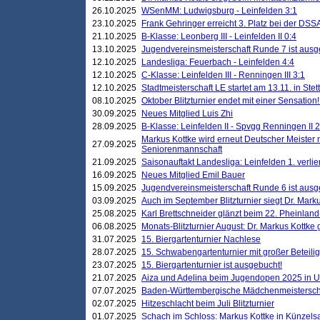
26.10.2025
WSenMM: Ludwigsburg - Leinfelden 3:1
23.10.2025
Frank Gehringer erreicht 3. Platz bei der DS
21.10.2025
B-Klasse: Leonberg III - Leinfelden II 0:4
13.10.2025
Jugendvereinsmeisterschaft Runde 7 ist ausg
12.10.2025
Landesliga: Feuerbach - Leinfelden 4:4
12.10.2025
C-Klasse: Leinfelden III - Renningen III 3:1
12.10.2025
Stadtmeisterschaft LE startet am 13.11. in Stet
08.10.2025
Oktober Blitzturnier endet mit einer Sensation!
30.09.2025
Neues Mitglied Luis Zhi
28.09.2025
B-Klasse: Leinfelden II - Spvgg Renningen II 2
Markus Kottke wird erneut Deutscher Meister 
27.09.2025
Seniorenmannschaft
21.09.2025
Saisonauftakt Landesliga: Leinfelden 1. verlier
16.09.2025
Neues Mitglied Emil Bauer
15.09.2025
Jugendvereinsmeisterschaft Runde 6 ist ausg
03.09.2025
Auch im September Blitzturnier siegt Dr. Mark
25.08.2025
Karl Brettschneider glänzt beim 22. Pheinlan
06.08.2025
Monats-Blitzturnier August: Dr. Markus Kottke
31.07.2025
15. Biergartenturnier Nachlese
28.07.2025
15. Schwabengartenturnier mit großer Beteili
23.07.2025
15. Biergartenturnier ist ausgebucht!
21.07.2025
Aiza und Adelina beim Jugendopen 2025 in 
07.07.2025
Baden-Württembergische Mädchenmeistersch
02.07.2025
Hitzeschlacht beim Juli Blitzturnier
01.07.2025
Schach im Schloss: Markus Kottke in Künzels