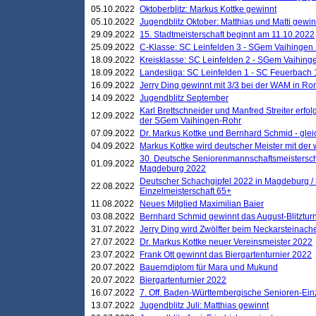
05.10.2022
Oktoberblitz: Markus Kottke gewinnt
05.10.2022
Jugendblitz Oktober: Matthias und Matti gewi
29.09.2022
15. Stadtmeisterschaft beginnt am 11.10.2022
25.09.2022
C-Klasse: SC Leinfelden 3 - SGem Vaihingen 
18.09.2022
Kreisklasse: SC Leinfelden 2 - SGem Vaihinge
18.09.2022
Landesliga: SC Leinfelden 1 - SC Feuerbach 
16.09.2022
Jerry Ding gewinnt mit 3/3 bei der WAM in 
14.09.2022
Jugendblitz September
Karl Brettschneider und Manfred Streiter erfo
12.09.2022
der SGem Vaihingen-Rohr
07.09.2022
Dr. Markus Kottke und Bernhard Schmid - glei
04.09.2022
Markus Kottke wird deutscher Meister mit de
30. Deutsche Seniorenmannschaftsmeistersch
01.09.2022
Magdeburg 2022
Deutscher Schachgipfel 2022 in Magdeburg /
22.08.2022
Einzelmeisterschaft 65+
11.08.2022
Neues Mitglied Maximilian Baier
03.08.2022
Bernhard Schmid gewinnt das August-Blitzturn
31.07.2022
Jerry Ding wird Zwölfter beim Neckarsteinac
27.07.2022
Dr. Markus Kottke neuer Vereinsmeister 2022
23.07.2022
Frank Ott gewinnt das Biergartenturnier 2022
20.07.2022
Bauerndiplom für Mara und Mukund
20.07.2022
Biergartenturnier 2022
16.07.2022
7. Off. Baden-Württembergische Senioren-Ein
13.07.2022
Jugendblitz Juli: Matthias gewinnt