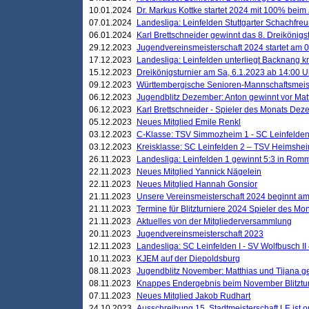
10.01.2024
Dr. Markus Kottke startet 2024 mit 100% beim 
07.01.2024
Landesliga: Leinfelden Stuttgarter Schachfreun
06.01.2024
Karl Brettschneider gewinnt das 8. Dreikönigs
29.12.2023
Jugendvereinsmeisterschaft 2024 startet am 0
17.12.2023
Landesliga: Leinfelden unterliegt Backnang kn
15.12.2023
Dreikönigsturnier am Sa, 6.1.2023 ab 14:00 U
09.12.2023
Württembergische Senioren-Mannschaftsmeiste
06.12.2023
Jugendblitz Dezember: Anton gewinnt vor Matt
06.12.2023
Karl Brettschneider - Spieler des Monats De
05.12.2023
Neues Mitglied Emile Renkl
03.12.2023
C-Klasse: TSV Simmozheim 1 - SC Leinfelden
03.12.2023
Kreisklasse: SC Leinfelden 2 – TSV Heimshei
26.11.2023
Landesliga: Leinfelden 1 gewinnt 5:3 in Ro
22.11.2023
Neues Mitglied Yannick Nägelein
22.11.2023
Neues Mitglied Hannah Gonsior
21.11.2023
Unsere Vereinsmeisterschaft 2024 beginnt am
21.11.2023
Termine für Blitzturniere 2024 Spieler des Mon
21.11.2023
Aktuelles von der Mitgliederversammlung
20.11.2023
Jugendvereinsmeisterschaft 2023
12.11.2023
Landesliga: SC Leinfelden I - SV Wolfbusch II 
10.11.2023
KJEM auf der Diepoldsburg
08.11.2023
Jugendblitz November: Matthias und Tijana 
08.11.2023
Knappes Endergebnis beim November Blitztur
07.11.2023
Neues Mitglied Jakob Rudhart
24.10.2023
Ausschreibung 15. Stadtmeisterschaft LE ist o