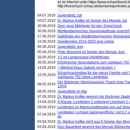
es im Internet unter https://www.schachbund.
http://liveschach-schau.de/turniere/ger/ind
04.07.2019
Jugendblitz Juli
03.07.2019
Dr. Markus Kottke ist Spieler des Monats Juli
30.06.2019
Zwei neue Mitglieder für den Schachclub
30.06.2019
Württembergisches Viererpokalfinale erreicht!
27.06.2019
Halbfinale des Württembergischen Verbands
15.06.2019
Spieltermine 2019-2020 sind online
05.06.2019
Jugendblitz Juni
05.06.2019
Peter Breuning ist Spieler des Monats Juni.
26.05.2019
3:1 im Landespokal-Viertelfinale!
26.05.2019
Erfolgreiche Veranstaltung zum Jubiläum 750
14.05.2019
+ Mitglied Klaus Gabriel verstorben +
Schachnachmittag für die ganze Familie und 
12.05.2019
Jubiläums 750 Jahre Leinfelden
Der Böblinger Oberligaspieler Thanh Kien Tran
08.05.2019
100%
08.05.2019
Jugendblitz im Mai
07.05.2019
Dr. Markus Kottke gewinnt die Nürtinger Stadt
14.04.2019
A-Klasse: Leinfelden 2 unterliegt Leonberg 2 a
09.04.2019
Leinfelden im Mannschaftspokal nun auf Ver
Leinfelden I schlägt Vaihingen/Rohr I mit 6:2 
07.04.2019
ab
03.04.2019
Dr. Markus Kottke mit 8 aus 8 Spieler des Mona
03.04.2019
Nico Bauerfeld gewinnt das Monats-Blitzturnier