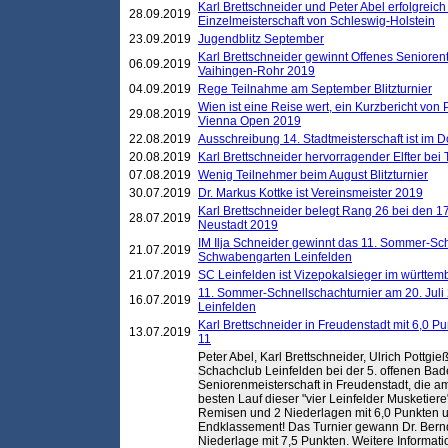
Karl Brettschneider und Peter Abel erfolgreich
28.09.2019
Einzelmeisterschaft von Schleswig-Holstein
23.09.2019
Jugendblitz September
Karl Brettschneider gewinnt Offenes Seniore
06.09.2019
Vaihingen-Rohr 2019
04.09.2019
Rege Teilnahme am September Blitzturnier
Wien ist eine Reise wert, ein Kurzbericht von
29.08.2019
Vienna Open 2019
22.08.2019
Ausschreibung 14. Stadtmeisterschaft ist im
20.08.2019
Karl Brettschneider hervorragender Elfter bei
07.08.2019
Wenig Teilnehmer beim August Blitzturnier
30.07.2019
Dr. Markus Kottke ist Vereinsmeister 2019
Karl Brettschneider belegt Rang 26 bei den 1
28.07.2019
Neustadt 2019
IM Ilja Schneider gewinnt das 11. Sommer-Sch
21.07.2019
Schwabengarten Leinfelden
21.07.2019
SC Leinfelden ist Vizepokalsieger im württem
11. Sommer-Schnellschachturnier am 20. Jul
16.07.2019
Leinfelden
Karl Brettschneider in Freudenstadt mit 6,0 
13.07.2019
11
Peter Abel, Karl Brettschneider, Ulrich Pottgi
Schachclub Leinfelden bei der 5. offenen Ba
Seniorenmeisterschaft in Freudenstadt, die am 
besten Lauf dieser "vier Leinfelder Musketiere
Remisen und 2 Niederlagen mit 6,0 Punkten
Endklassement! Das Turnier gewann Dr. Ber
Niederlage mit 7,5 Punkten. Weitere Informat