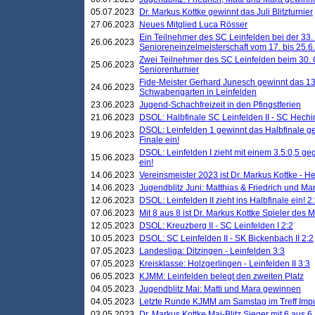
05.07.2023
Dr. Markus Kottke gewinnt das Juli Blitzturnier
27.06.2023
Neues Mitglied Luca Rösser
Ein Teilnehmer des SC Leinfelden bei der 33.
26.06.2023
Senioreneinzelmeisterschaft vom 17. bis 25.
Zwei Teilnehmer des SC Leinfelden beim 30.
25.06.2023
Seniorenturnier
Fide-Meister Gerhard Junesch gewinnt das 1
24.06.2023
Schwabengarten in Leinfelden
23.06.2023
Jugend-Schachfreizeit in den Pfingstferien
21.06.2023
DSOL: Halbfinale SC Leinfelden II - SC Hechi
DSOL: Leinfelden 1 gewinnt das Halbfinale geg
19.06.2023
Finale ein!
DSOL: Leinfelden I zieht mit einem 3.5:0,5 g
15.06.2023
ein!
14.06.2023
Vereinsmeister 2023 ist Dr. Markus Kottke - 
14.06.2023
Jugendblitz Juni: Matthias & Friedrich und M
12.06.2023
DSOL: Leinfelden II zieht ins Halbfinale ein! 2
07.06.2023
Mit 8 aus 8 ist Dr. Markus Kottke Spieler des 
12.05.2023
DSOL: Kreuzberg II - SC Leinfelden I 2:2
10.05.2023
DSOL: SC Leinfelden II - SK Bickenbach II 2:2
07.05.2023
Landesliga: Ditzingen - Leinfelden 3:3
07.05.2023
Kreisklasse: Holzgerlingen - Leinfelden II 3:3
06.05.2023
KJMM: Leinfelden belegt den zweiten Platz
04.05.2023
Jugendblitz Mai: Matti und Mara gewinnen
04.05.2023
Letzte Runde KJMM am Samstag im Treff Imp
03.05.2023
Dr. Markus Kottke Mai-Blitz Sieger mit 6 aus 6