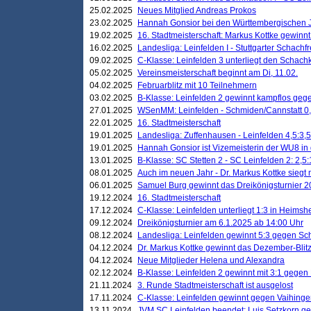
25.02.2025
Neues Mitglied Andreas Prokos
23.02.2025
Hannah Gonsior bei den Württembergischen 
19.02.2025
16. Stadtmeisterschaft: Markus Kottke gewinnt 
16.02.2025
Landesliga: Leinfelden I - Stuttgarter Schachfr
09.02.2025
C-Klasse: Leinfelden 3 unterliegt den Schach
05.02.2025
Vereinsmeisterschaft beginnt am Di, 11.02.
04.02.2025
Februarblitz mit 10 Teilnehmern
03.02.2025
B-Klasse: Leinfelden 2 gewinnt kampflos ge
27.01.2025
WSenMM: Leinfelden - Schmiden/Cannstatt 0,
22.01.2025
16. Stadtmeisterschaft
19.01.2025
Landesliga: Zuffenhausen - Leinfelden 4,5:3,5
19.01.2025
Hannah Gonsior ist Vizemeisterin der WU8 i
13.01.2025
B-Klasse: SC Stetten 2 - SC Leinfelden 2: 2,5:
08.01.2025
Auch im neuen Jahr - Dr. Markus Kottke siegt 
06.01.2025
Samuel Burg gewinnt das Dreikönigsturnier 
19.12.2024
16. Stadtmeisterschaft
17.12.2024
C-Klasse: Leinfelden unterliegt 1:3 in Heimsh
09.12.2024
Dreikönigsturnier am 6.1.2025 ab 14:00 Uhr
08.12.2024
Landesliga: Leinfelden gewinnt 5:3 gegen Sc
04.12.2024
Dr. Markus Kottke gewinnt das Dezember-Blitz
04.12.2024
Neue Mitglieder Helena und Alexandra
02.12.2024
B-Klasse: Leinfelden 2 gewinnt mit 3:1 gegen
21.11.2024
3. Runde Stadtmeisterschaft ist ausgelost
17.11.2024
C-Klasse: Leinfelden gewinnt gegen Vaihinge
13.11.2024
JVM SC Leinfelden beendet: Luis Setzkorn ge