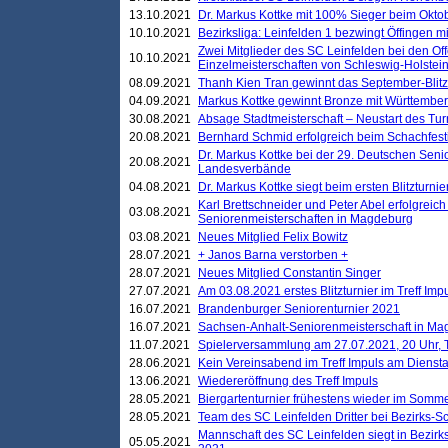
13.10.2021
Dr. Markus Kottke mit 100% Sieger beim Oktobe
10.10.2021
Bezirksliga: Leinfelden 1 bezwingt Öffingen mi
Zwei Mitglieder des SC Leinfelden bei den Of
10.10.2021
Einzelmeisterschaften von Schleswig-Holstei
08.09.2021
Thanh Kien Tran gewinnt das September-Blitz
04.09.2021
Markus Kottke gewinnt Bronze mit Württemberg
30.08.2021
Absage Stadtmeisterschaft – Neustart des Tur
20.08.2021
Bernhard Schmid erfolgreich beim Schachfesti
Dr. Markus Kottke bei der 29. Deutschen Sen
20.08.2021
Landesverbände
04.08.2021
Dr. Markus Kottke siegt beim ersten Blitzturn
Karl Brettschneider und Peter Abel erfolgreic
03.08.2021
Seniorenmeisterschaften in Magdeburg
03.08.2021
Neues Mitglied Felix Bowitz
28.07.2021
+ Janos Barna verstorben +
28.07.2021
Neues Mitglied Constantin Singer
27.07.2021
Am 03.08.2021 erstes Blitzturnier im Treff Im
16.07.2021
Brandenburger Seniorenturnier 2021
16.07.2021
Sachsen-Anhalt-Seniorenmeisterschaft in M
11.07.2021
Spielerversammlung am 27.07.2021, 20 Uhr, T
28.06.2021
Kein Vereinsabend im Treff Impuls am Dienst
13.06.2021
Wiedereröffnung des Treff Impuls
28.05.2021
Biergartenturnier frühestens wieder im Somm
28.05.2021
Team des SC Leinfelden Dritter bei Bezirks-S
Mannschaft des SC Leinfelden siegt in Bezirks
05.05.2021