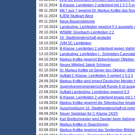
10.11.2024
B-Klasse: Leinfelden 2 unterliegt mit 1,5;2,5 
06.11.2024
Mit 7 aus 7 gewinnt Dr. Markus Kottke das Nov
05.11.2024
KJEM Stuttgart-West
05.11.2024
Neue Bauerndiplome
27.10.2024
Landesliga: Leinfelden gewinnt 5:3 auswärts
20.10.2024
WSMM: Grunbach-Leinfelden 2:2
16.10.2024
16. Stadtmeisterschaft gestartet
16.10.2024
JVM SC Leinfelden
13.10.2024
B-Klasse: Leinfelden 2 unterliegt gegen Vaihi
13.10.2024
Landesliga: Leinfelden I - Schmiden-Cannstatt 
04.10.2024
Markus Kottke gewinnt Bebenhäuser Oktober-B
02.10.2024
Neues Mitglied Jakob Schleper
02.10.2024
Dr. Markus Kottke ist Sieger des Oktober- Blitz
29.09.2024
Auftakt C-Klasse: Leinfelden 3 verliert 1,5:2,5
28.09.2024
Markus Kottke wird erneut Deutscher Meister 
26.09.2024
Jugendvereinsmeisterschaft Runde 8 ist ausg
22.09.2024
Auftakt Landesliga: Leinfelden gewinnt 5:3
15.09.2024
B-Klasse: Leinfelden 2 unterliegt knapp mit 1,
14.09.2024
Markus Kottke gewinnt die Sillenbucher Amate
10.09.2024
Ausschreibung 16. Stadtmeisterschaft ist onli
09.09.2024
Neuer Spielplan für C-Klasse 24/25
08.09.2024
Karl Brettschneider wird Zweiter beim Vaihing
03.09.2024
Markus Kottke in Spaichingen
03.09.2024
Markus Kottke gewinnt das September-Blitztur