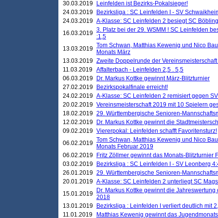
30.03.2019
Leinfelden ist Bezirks-Pokalsieger!
24.03.2019
Bezirksliga : SC Leinfelden I - SV Schwaikheim
24.03.2019
A-Klasse: SC Leinfelden 2 besiegt SC Böbling
3. Platz bei der 29. WSMM ! SC Leinfelden b
16.03.2019
:1,5
Tom Schwan, Matthias Kewenig und Nico Baue
13.03.2019
Monats März
13.03.2019
Zweite Doppelrunde der Vereinsmeisterschaft i
11.03.2019
Affalterbach - Leinfelden 2,5 . 5,5
06.03.2019
Dr. Markus Kottke gewinnt März-Blitzturnier
27.02.2019
Bezirkspokalfinale erreicht!
24.02.2019
A-Klasse: SC Leinfelden 2 remisiert gegen SV
20.02.2019
Vereinsmeisterschaft 2019 mit 10 Spielern ges
18.02.2019
29. Württembergische Senioren-Mannschaftsm
12.02.2019
Dr. Markus Kottke gewinnt die Stadtmeistersc
09.02.2019
Viererpokal: Leinfelden schafft Favoritensturz!
Tom Schwan, Matthias Kewenig und Nico Baue
06.02.2019
Monats Februar 2019
06.02.2019
Fritz Zöllmer gewinnt das Monats-Blitzturnier 
03.02.2019
Bezirksliga : SC Leinfelden I - SV Leonberg 4:
26.01.2019
29. Württembergische Senioren-Mannschaftsm
20.01.2019
A-Klasse: SC Leinfelden 2 unterliegt SC Magst
Dr. Markus Kottke gewinnt die Jahreswertung d
15.01.2019
2018
13.01.2019
Bezirksliga : Leinfelden I verliert deutlich mit 
11.01.2019
Matthias Kewenig gewinnt das Jugendmonatsbl