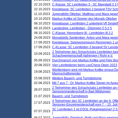
22.10.2023
C-Klasse: SC Leinfelden 3 - SC Magstadt 3 3,
22.10.2023
Kreisklasse: SC Leinfelden 2 besiegt TSV Schö
11.10.2023
Jugendblitz Oktober: Matthias und Mara gewi
10.10.2023
Markus Kottke ist Spieler des Monats Oktober
08.10.2023
Kreisklasse: Leinfelden 2 unterliegt Vfl Sindel
08.10.2023
Landesliga: Leinfelden - Ditzingen 5,5:2,5
08.10.2023
C-Klasse: Herrenberg III - Leinfelden III 2:2
24.09.2023
Monatsblitz September: Anton und Mara gew
17.09.2023
Kreisklasse: Spielvereinigung Renningen 1 unt
17.09.2023
C-KLasse: SC Leinfelden 3 besiegt SV Leonbe
2 Teilnehmer des Schachclubs Leinfelden bei
10.09.2023
Schachgemeinschaft Vaihingen / Rohr e.V.
05.09.2023
Durchmarsch von Markus Kottke und Felix Bow
20.08.2023
Vier Leinfeldener beim LeoChess Open 2023
Württemberg wird mit Markus Kottke erneut D
19.08.2023
Mannschaftsmeister
15.08.2023
Weitere Bauern- und Turmdiplome
02.08.2023
Mit 7 aus 7 - Dr. Markus Kottke Sieger im Augus
2 Teilnehmer des Schachclubs Leinfelden an 
26.07.2023
Seniorenmeisterschaft in Bad Wildungen
21.07.2023
Bauern- und Turmdiplom
4 Teilnehmer des SC Leinfelden an der 8. O
17.07.2023
Senioren-Einzelmeisterschaft vom 7. - 15. Jul
SC Leinfelden 1 ist DSOL-Pokalgewinner! 2,5:1
07.07.2023
!
06.07.2023
Jugendblitz: Friedrich, Matti und Mara gewinn