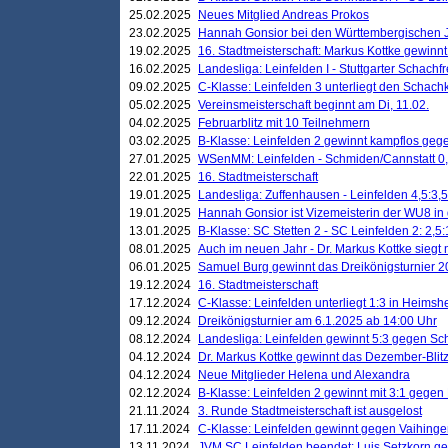
25.02.2025
Neues Mitglied Andreas Prokos
23.02.2025
Hannah Gonsior bei den Württembergischen 
19.02.2025
16. Stadtmeisterschaft: Markus Kottke gewinnt 
16.02.2025
Landesliga: Leinfelden I - Stuttgarter Schachfr
09.02.2025
C-Klasse: Leinfelden 3 unterliegt den Schach
05.02.2025
Vereinsmeisterschaft beginnt am Di, 11.02.
04.02.2025
Februarblitz mit 10 Teilnehmern
03.02.2025
B-Klasse: Leinfelden 2 gewinnt kampflos ge
27.01.2025
WSenMM: Leinfelden - Schmiden/Cannstatt 0,
22.01.2025
16. Stadtmeisterschaft
19.01.2025
Landesliga: Zuffenhausen - Leinfelden 4,5:3,5
19.01.2025
Hannah Gonsior ist Vizemeisterin der WU8 i
13.01.2025
B-Klasse: SC Stetten 2 - SC Leinfelden 2: 2,5:
08.01.2025
Auch im neuen Jahr - Dr. Markus Kottke siegt 
06.01.2025
Samuel Burg gewinnt das Dreikönigsturnier 
19.12.2024
16. Stadtmeisterschaft
17.12.2024
C-Klasse: Leinfelden unterliegt 1:3 in Heimsh
09.12.2024
Dreikönigsturnier am 6.1.2025 ab 14:00 Uhr
08.12.2024
Landesliga: Leinfelden gewinnt 5:3 gegen Sc
04.12.2024
Dr. Markus Kottke gewinnt das Dezember-Blitz
04.12.2024
Neue Mitglieder Helena und Alexandra
02.12.2024
B-Klasse: Leinfelden 2 gewinnt mit 3:1 gegen
21.11.2024
3. Runde Stadtmeisterschaft ist ausgelost
17.11.2024
C-Klasse: Leinfelden gewinnt gegen Vaihinge
13.11.2024
JVM SC Leinfelden beendet: Luis Setzkorn ge