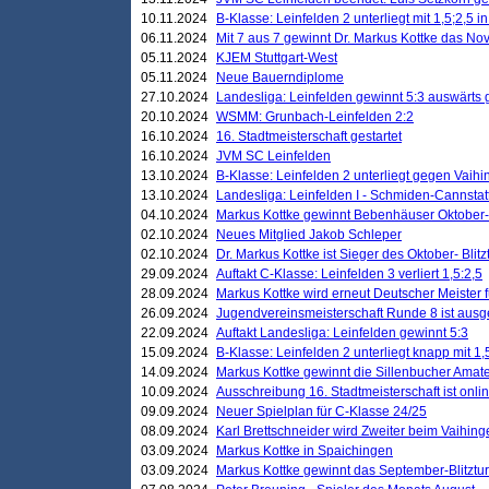
10.11.2024
B-Klasse: Leinfelden 2 unterliegt mit 1,5;2,5 
06.11.2024
Mit 7 aus 7 gewinnt Dr. Markus Kottke das Nov
05.11.2024
KJEM Stuttgart-West
05.11.2024
Neue Bauerndiplome
27.10.2024
Landesliga: Leinfelden gewinnt 5:3 auswärts
20.10.2024
WSMM: Grunbach-Leinfelden 2:2
16.10.2024
16. Stadtmeisterschaft gestartet
16.10.2024
JVM SC Leinfelden
13.10.2024
B-Klasse: Leinfelden 2 unterliegt gegen Vaihi
13.10.2024
Landesliga: Leinfelden I - Schmiden-Cannstatt 
04.10.2024
Markus Kottke gewinnt Bebenhäuser Oktober-B
02.10.2024
Neues Mitglied Jakob Schleper
02.10.2024
Dr. Markus Kottke ist Sieger des Oktober- Blitz
29.09.2024
Auftakt C-Klasse: Leinfelden 3 verliert 1,5:2,5
28.09.2024
Markus Kottke wird erneut Deutscher Meister 
26.09.2024
Jugendvereinsmeisterschaft Runde 8 ist ausg
22.09.2024
Auftakt Landesliga: Leinfelden gewinnt 5:3
15.09.2024
B-Klasse: Leinfelden 2 unterliegt knapp mit 1,
14.09.2024
Markus Kottke gewinnt die Sillenbucher Amate
10.09.2024
Ausschreibung 16. Stadtmeisterschaft ist onli
09.09.2024
Neuer Spielplan für C-Klasse 24/25
08.09.2024
Karl Brettschneider wird Zweiter beim Vaihing
03.09.2024
Markus Kottke in Spaichingen
03.09.2024
Markus Kottke gewinnt das September-Blitztur