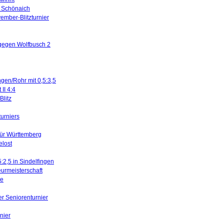
in Schönaich
ember-Blitzturnier
 gegen Wolfbusch 2
ngen/Rohr mit 0,5:3,5
II 4:4
litz
turniers
für Württemberg
elost
5:2,5 in Sindelfingen
urmeisterschaft
ne
er Seniorenturnier
nier