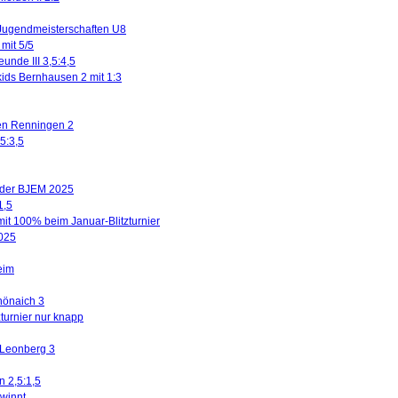
Jugendmeisterschaften U8
mit 5/5
eunde III 3,5:4,5
kids Bernhausen 2 mit 1:3
gen Renningen 2
5:3,5
n der BJEM 2025
1,5
mit 100% beim Januar-Blitzturnier
2025
eim
hönaich 3
turnier nur knapp
 Leonberg 3
n 2,5:1,5
winnt