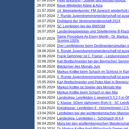
07.08.2024
Peter Breuning - Spieler des Monats August.
26.07.2024
Neue Mitglieder Adele & Aiza
21.07.2024
14. Biergartenturnier: FM Junesch wiederholt
19.07.2024
7. Runde Jugendvereinsmeisterschaft ist ausg
16.07.2024
Endstand der Vereinsmeisterschaft 2024
16.07.2024
SC Leinfelden bei der BWSSM
16.07.2024
Landesligaspielplan und Spieltermine B-Kla
Same Procedure As Every Month - Dr. Markus 
03.07.2024
Scoring 100%
02.07.2024
Drei Leinfeldener beim Großmeistersimultan 
28.06.2024
6. Runde Jugendvereinsmeisterschaft ist ausg
18.06.2024
Frank Gehringer ist C-Trainer - Leistungssport
10.06.2024
Karl Brettschneider bei der Bayrischen Senio
04.06.2024
Blitzturnier des Monats Juni
02.06.2024
Markus Kottke beim Schach im Schloss in Kü
20.05.2024
5. Runde Jugendvereinsmeisterschaft ist ausg
15.05.2024
Karl Brettschneider und Peter Abel in Bregenz
08.05.2024
Markus Kottke ist Spieler des Monats Mai
01.05.2024
Markus Kottke beim Schach in den Mai
28.04.2024
Landesliga: Leinfelden 1 gewinnt 5,5:2,5 in Ö
21.04.2024
C-Klasse: SGem Vaihingen-Rohr 6 - SC Leinfe
21.04.2024
Kreisklasse: Leinfelden II - Holzgerlingen I 2,5
13.04.2024
Leinfelden bei der württembergischen Mannsc
07.04.2024
Landesliga: Leinfelden I - Schönaich III 4:4
06.04.2024
Mara bei den württembergischen Meisterscha
03.04.2024
Dr. Markus Kottke April-Blitzschach-Sieger mit