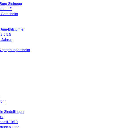
 Burg Steinegg
Jahre LE
n Gernsheim
uni-Blitzturnier
 2,5:5,5
it Jahren
5 gegen Ingersheim
ronn
 in Sindelfingen
ost
er mit 10/10
felden II 2:2