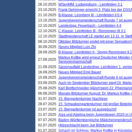
26.10.2025
WSenMM: Ludwigsburg - Leinfelden 3:1
23.10.2025
Frank Gehringer erreicht 3. Platz bei der DS
21.10.2025
B-Klasse: Leonberg III - Leinfelden II 0:4
13.10.2025
Jugendvereinsmeisterschaft Runde 7 ist ausg
12.10.2025
Landesliga: Feuerbach - Leinfelden 4:4
12.10.2025
C-Klasse: Leinfelden III - Renningen III 3:1
12.10.2025
Stadtmeisterschaft LE startet am 13.11. in Stet
08.10.2025
Oktober Blitzturnier endet mit einer Sensation!
30.09.2025
Neues Mitglied Luis Zhi
28.09.2025
B-Klasse: Leinfelden II - Spvgg Renningen II 2
Markus Kottke wird erneut Deutscher Meister 
27.09.2025
Seniorenmannschaft
21.09.2025
Saisonauftakt Landesliga: Leinfelden 1. verlier
16.09.2025
Neues Mitglied Emil Bauer
15.09.2025
Jugendvereinsmeisterschaft Runde 6 ist ausg
03.09.2025
Auch im September Blitzturnier siegt Dr. Mark
25.08.2025
Karl Brettschneider glänzt beim 22. Pheinlan
06.08.2025
Monats-Blitzturnier August: Dr. Markus Kottke
31.07.2025
15. Biergartenturnier Nachlese
28.07.2025
15. Schwabengartenturnier mit großer Beteili
23.07.2025
15. Biergartenturnier ist ausgebucht!
21.07.2025
Aiza und Adelina beim Jugendopen 2025 in 
07.07.2025
Baden-Württembergische Mädchenmeistersch
02.07.2025
Hitzeschlacht beim Juli Blitzturnier
01.07.2025
Schach im Schloss: Markus Kottke in Künzels