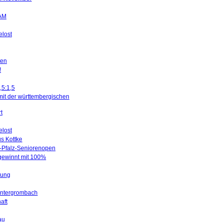
SAM
elost
ten
!
,5:1,5
mit der württembergischen
t
elost
us Kottke
d-Pfalz-Seniorenopen
 gewinnt mit 100%
gung
Untergrombach
aft
au