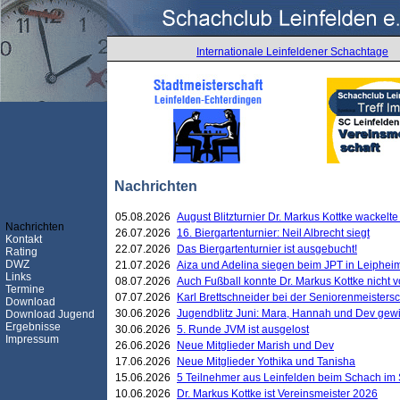
Internationale Leinfeldener Schachtage
Nachrichten
05.08.2026
August Blitzturnier Dr. Markus Kottke wackel
Nachrichten
26.07.2026
16. Biergartenturnier: Neil Albrecht siegt
Kontakt
22.07.2026
Das Biergartenturnier ist ausgebucht!
Rating
DWZ
21.07.2026
Aiza und Adelina siegen beim JPT in Leiphei
Links
08.07.2026
Auch Fußball konnte Dr. Markus Kottke nicht
Termine
07.07.2026
Karl Brettschneider bei der Seniorenmeister
Download
30.06.2026
Jugendblitz Juni: Mara, Hannah und Dev gew
Download Jugend
Ergebnisse
30.06.2026
5. Runde JVM ist ausgelost
Impressum
26.06.2026
Neue Mitglieder Marish und Dev
17.06.2026
Neue Mitglieder Yothika und Tanisha
15.06.2026
5 Teilnehmer aus Leinfelden beim Schach im 
10.06.2026
Dr. Markus Kottke ist Vereinsmeister 2026