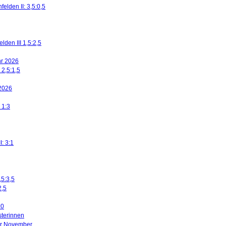
elden II: 3,5:0,5
den III 1,5:2,5
ahr 2026
 2,5:1,5
 2026
 1:3
I: 3:1
,5:3,5
2,5
:0
sterinnen
ier November