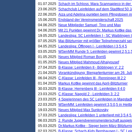
01.07.2025
Schach im Schloss: Mara Scannapieco in der
23.06.2025
Schachclub Leinfelden auf dem Stadtfest 50 
22.06.2025
Aiza und Adelina punkten beim Pfingstopen i
15.06.2025
Endstand der Vereinsmeisterschaft 2025
04.06.2025
Neue Mitglieder Samuel, Tino und Max
04.06.2025
Mit 21 Punkten gewinnt Dr. Markus Kottke das J
19.05.2025
Landesliga: SC Leinfelden I - SC Waiblingen I
07.05.2025
Mai-Blitzturnier mit größter Teilnehmerzahl se
04.05.2025
Landesliga: Öffingen I - Leinfelden I 3,5:4,5
03.05.2025
WSenMM Runde 5: Leinfelden gewinnt 2,5:1,
01.05.2025
Neues Mitglied Roman Borriß
01.05.2025
Neues Mitglied Mahmoud Alhajyousef
27.04.2025
B-Klasse: Leinfelden II - Böblingen V: 2:2
21.04.2025
Vorankündigung: Biergartenturnier am 26. Juli
06.04.2025
C-Klasse: Leinfelden III - Renningen III 2:2
01.04.2025
Markus Kottke gewinnt das April-Blitzturnier
30.03.2025
B-Klasse: Herrenberg III - Leinfelden II 4:0
23.03.2025
C-Klasse: Nagold 2 - Leinfelden 3: 2:2
23.03.2025
4 Spielerinnen des SC Leinfelden in Magstadt
22.03.2025
WSenMM: Leinfelden gewinnt 3,5:0,5 in Heilb
19.03.2025
Neues Mitglied Max Sunkovsky
17.03.2025
Landesliga: Leinfelden 1 unterliegt mit 3,5:4,5
06.03.2025
2. Runde Jugendvereinsmeisterschaft ausgel
05.03.2025
Dr.Markus Kottke - Sieger beim März Blitzturni
02.03.2025
B-Klasse: Schach-Kids Bernhausen I - SC Lein