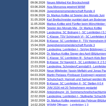
09.06.2026
Neues Mitglied Kei Brockschmidt
03.06.2026
Aiza Morozova gewinnt WAM!
03.06.2026
Jugendvereinsmeisterschaft Runde 4
03.06.2026
Dr. Markus Kottke ist Spieler des Monats Juni
31.05.2026
Karl Brettschneider punktet stark am Bodense
11.05.2026
Markus Kottke wird Fünfter beim Mönchfelder
06.05.2026
Spieler des Monats Mai - Dr. Markus Kottke
03.05.2026
Landesliga: SC Botnang I - SC Leinfelden I 5:
26.04.2026
C-Klasse: TSV Schönaich VI - SC Leinfelden II
21.04.2026
B-Klasse: SC Leinfelden II - TSV Heimsheim II
15.04.2026
Jugendvereinsmeisterschaft Runde 3
12.04.2026
Landesliga: Leinfelden I - SpVgg Böblingen I 
08.04.2026
Dr. Markus Kottke Sieger des April-Blitzturnier
29.03.2026
C-Klasse: SC Leinfelden III - Schach-Kids Ber
22.03.2026
B-Klasse: SV Nagold II - SC Leinfelden II: 2,5:
15.03.2026
Landesliga: Schmiden/Cannstatt II - Leinfelden
04.03.2026
Neue Mitglieder Yassin Meftahi und Jonas Pa
04.03.2026
Martin Pielawa (Freibauer Esslingen) gewinnt 
03.03.2026
Schulschach: Hannah und Samuel werden Ma
02.03.2026
B-Klasse: SC Leinfelden II - SC Stetten II 0:4
26.02.2026
JVM 2026 mit 20 Teilnehmern gestartet
26.02.2026
Ankündigung: 16. Sommerschnellschachturnie
22.02.2026
Landesliga: Leinfelden I - Stuttgarter Schachfr
18.02.2026
Dr. Markus Kottke gewinnt das Februar-Blitztu
14.02.2026
WSMM Öffingen - Leinfelden 1:3