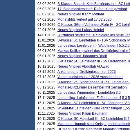
08.02.2026
B-Klasse: Schach-Kids Bernhausen I - SC Leinf
06.02.2026
17. Stadtmeisterschaft: Rafael Kloth gewinnt
06.02.2026
Neues Mitglied Karim Meftahi
04.02.2026
Monatsblitz verlegt auf 17.02.2026
01.02.2026
C-Klasse: SGem Vaihingen/Rohr IV - SC Leinfel
22.01.2026
Neues Mitglied Lukas Heintel
14.01.2026
Blitzturnier startet mit 10 Spielern ins neue J
11.01.2026
B-Klasse: SC Leinfelden II - TSV Schönaich IV
11.01.2026
Landesliga: Leinfelden I - Waiblingen I 5,5:2,5
06.01.2026
Markus Kottke gewinnt das Dreikönigsturnier
06.01.2026
Neues Mitglied Johannes Bladt
14.12.2025
C-Klasse: SC Leinfelden III - SV Herrenberg III
10.12.2025
Neues Mitglied Abdullah Al Awad
08.12.2025
Ankündigung Dreikönigsturnier 2026
07.12.2025
Vereinsmeisterschaft 2026 Ausschreibung
07.12.2025
B-Klasse: VfL Sindelfingen III - SC Leinfelden I
03.12.2025
Monats-Blitzturnier Dezember mit Sensation
30.11.2025
Landesliga: Winnenden - Leinfelden 3:5
16.11.2025
Landesliga: Leinfelden - Zuffenhausen 4,5:3,5
16.11.2025
B-Klasse: SC Leinfelden II - SC Böblingen V 0
15.11.2025
WSenMM: Leinfelden - Neckartenzlingen 1,5:
11.11.2025
Neues Mitglied Kilian Baumann
10.11.2025
C-Klasse: SC Magstadt III - SC Leinfelden III 4
09.11.2025
Mara und Hannah sind Kreisjugendeinzelmei
05.11.2025
Dr. Markus Kottke siegt beim Monatsblitzturn