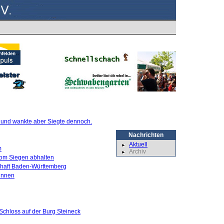
te und wankte aber Siegte dennoch.
Nachrichten
Aktuell
m
Archiv
 vom Siegen abhalten
schaft Baden-Württemberg
innen
Schloss auf der Burg Steineck