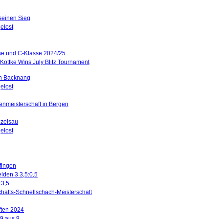
 seinen Sieg
elost
sse und C-Klasse 2024/25
Kottke Wins July Blitz Tournament
in Backnang
elost
renmeisterschaft in Bergen
nzelsau
elost
ffingen
lden 3 3,5:0,5
:3,5
hafts-Schnellschach-Meisterschaft
ften 2024
 9 aus 9