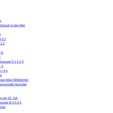
e
 Schach in den Mai
3
I 3:1
 2:2
2:6
s
nhausen II 1,5:2,5
1,5
 I 4:4
ul
das März-Blitzturnier
nnschafts-Sechste!
r am 25. Juli
eunde III 3,5:4,5
rnier