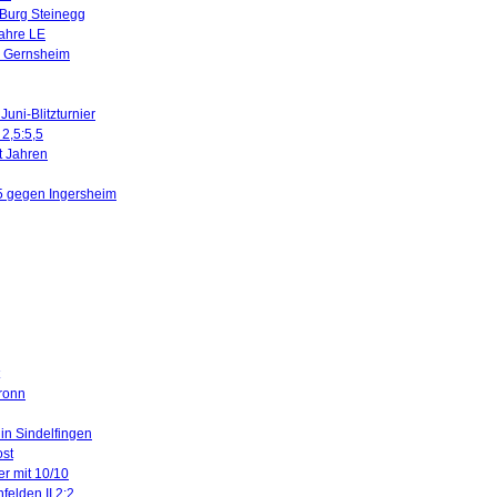
 Burg Steinegg
Jahre LE
n Gernsheim
uni-Blitzturnier
 2,5:5,5
it Jahren
5 gegen Ingersheim
ronn
 in Sindelfingen
ost
er mit 10/10
felden II 2:2