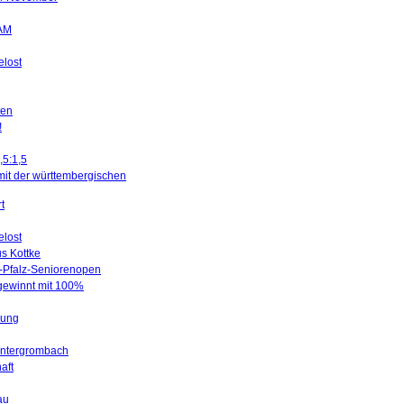
SAM
elost
ten
!
,5:1,5
mit der württembergischen
t
elost
us Kottke
d-Pfalz-Seniorenopen
 gewinnt mit 100%
gung
Untergrombach
aft
au