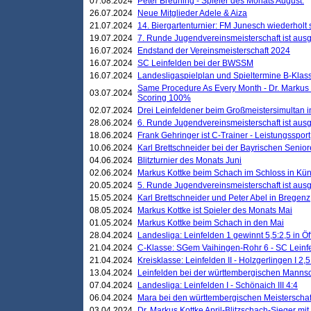
07.08.2024
Peter Breuning - Spieler des Monats August.
26.07.2024
Neue Mitglieder Adele & Aiza
21.07.2024
14. Biergartenturnier: FM Junesch wiederholt
19.07.2024
7. Runde Jugendvereinsmeisterschaft ist ausg
16.07.2024
Endstand der Vereinsmeisterschaft 2024
16.07.2024
SC Leinfelden bei der BWSSM
16.07.2024
Landesligaspielplan und Spieltermine B-Kla
Same Procedure As Every Month - Dr. Markus 
03.07.2024
Scoring 100%
02.07.2024
Drei Leinfeldener beim Großmeistersimultan 
28.06.2024
6. Runde Jugendvereinsmeisterschaft ist ausg
18.06.2024
Frank Gehringer ist C-Trainer - Leistungssport
10.06.2024
Karl Brettschneider bei der Bayrischen Senio
04.06.2024
Blitzturnier des Monats Juni
02.06.2024
Markus Kottke beim Schach im Schloss in Kü
20.05.2024
5. Runde Jugendvereinsmeisterschaft ist ausg
15.05.2024
Karl Brettschneider und Peter Abel in Bregenz
08.05.2024
Markus Kottke ist Spieler des Monats Mai
01.05.2024
Markus Kottke beim Schach in den Mai
28.04.2024
Landesliga: Leinfelden 1 gewinnt 5,5:2,5 in Ö
21.04.2024
C-Klasse: SGem Vaihingen-Rohr 6 - SC Leinfe
21.04.2024
Kreisklasse: Leinfelden II - Holzgerlingen I 2,5
13.04.2024
Leinfelden bei der württembergischen Mannsc
07.04.2024
Landesliga: Leinfelden I - Schönaich III 4:4
06.04.2024
Mara bei den württembergischen Meisterscha
03.04.2024
Dr. Markus Kottke April-Blitzschach-Sieger mit