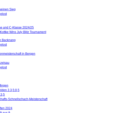
 seinen Sieg
elost
sse und C-Klasse 2024/25
Kottke Wins July Blitz Tournament
in Backnang
elost
renmeisterschaft in Bergen
nzelsau
elost
ffingen
lden 3 3,5:0,5
:3,5
hafts-Schnellschach-Meisterschaft
ften 2024
 9 aus 9