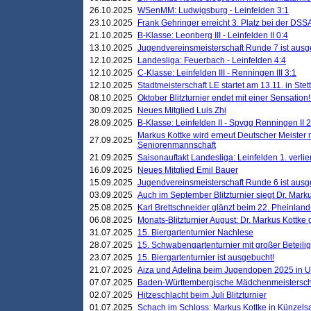
26.10.2025
WSenMM: Ludwigsburg - Leinfelden 3:1
23.10.2025
Frank Gehringer erreicht 3. Platz bei der DS
21.10.2025
B-Klasse: Leonberg III - Leinfelden II 0:4
13.10.2025
Jugendvereinsmeisterschaft Runde 7 ist ausg
12.10.2025
Landesliga: Feuerbach - Leinfelden 4:4
12.10.2025
C-Klasse: Leinfelden III - Renningen III 3:1
12.10.2025
Stadtmeisterschaft LE startet am 13.11. in Stet
08.10.2025
Oktober Blitzturnier endet mit einer Sensation!
30.09.2025
Neues Mitglied Luis Zhi
28.09.2025
B-Klasse: Leinfelden II - Spvgg Renningen II 2
Markus Kottke wird erneut Deutscher Meister 
27.09.2025
Seniorenmannschaft
21.09.2025
Saisonauftakt Landesliga: Leinfelden 1. verlier
16.09.2025
Neues Mitglied Emil Bauer
15.09.2025
Jugendvereinsmeisterschaft Runde 6 ist ausg
03.09.2025
Auch im September Blitzturnier siegt Dr. Mark
25.08.2025
Karl Brettschneider glänzt beim 22. Pheinlan
06.08.2025
Monats-Blitzturnier August: Dr. Markus Kottke
31.07.2025
15. Biergartenturnier Nachlese
28.07.2025
15. Schwabengartenturnier mit großer Beteili
23.07.2025
15. Biergartenturnier ist ausgebucht!
21.07.2025
Aiza und Adelina beim Jugendopen 2025 in 
07.07.2025
Baden-Württembergische Mädchenmeistersch
02.07.2025
Hitzeschlacht beim Juli Blitzturnier
01.07.2025
Schach im Schloss: Markus Kottke in Künzels