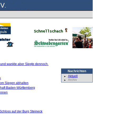
te und wankte aber Siegte dennoch.
Nachrichten
Aktuell
m
Archiv
 vom Siegen abhalten
schaft Baden-Württemberg
innen
Schloss auf der Burg Steineck