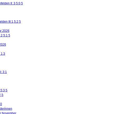
elden II: 3,5:0,5
den III 1,5:2,5
ahr 2026
 2,5:1,5
 2026
 1:3
I: 3:1
,5:3,5
2,5
:0
sterinnen
ier November