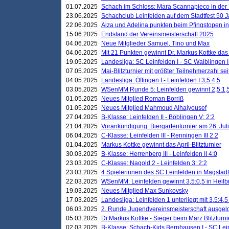
01.07.2025
Schach im Schloss: Mara Scannapieco in der
23.06.2025
Schachclub Leinfelden auf dem Stadtfest 50 
22.06.2025
Aiza und Adelina punkten beim Pfingstopen i
15.06.2025
Endstand der Vereinsmeisterschaft 2025
04.06.2025
Neue Mitglieder Samuel, Tino und Max
04.06.2025
Mit 21 Punkten gewinnt Dr. Markus Kottke das J
19.05.2025
Landesliga: SC Leinfelden I - SC Waiblingen I
07.05.2025
Mai-Blitzturnier mit größter Teilnehmerzahl se
04.05.2025
Landesliga: Öffingen I - Leinfelden I 3,5:4,5
03.05.2025
WSenMM Runde 5: Leinfelden gewinnt 2,5:1,
01.05.2025
Neues Mitglied Roman Borriß
01.05.2025
Neues Mitglied Mahmoud Alhajyousef
27.04.2025
B-Klasse: Leinfelden II - Böblingen V: 2:2
21.04.2025
Vorankündigung: Biergartenturnier am 26. Juli
06.04.2025
C-Klasse: Leinfelden III - Renningen III 2:2
01.04.2025
Markus Kottke gewinnt das April-Blitzturnier
30.03.2025
B-Klasse: Herrenberg III - Leinfelden II 4:0
23.03.2025
C-Klasse: Nagold 2 - Leinfelden 3: 2:2
23.03.2025
4 Spielerinnen des SC Leinfelden in Magstadt
22.03.2025
WSenMM: Leinfelden gewinnt 3,5:0,5 in Heilb
19.03.2025
Neues Mitglied Max Sunkovsky
17.03.2025
Landesliga: Leinfelden 1 unterliegt mit 3,5:4,5
06.03.2025
2. Runde Jugendvereinsmeisterschaft ausgel
05.03.2025
Dr.Markus Kottke - Sieger beim März Blitzturni
02.03.2025
B-Klasse: Schach-Kids Bernhausen I - SC Lein