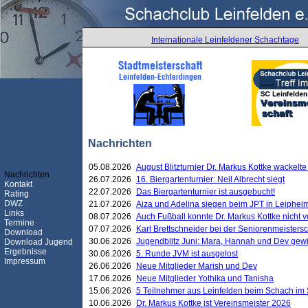
Internationale Leinfeldener Schachtage
Nachrichten
05.08.2026
August Blitzturnier Dr. Markus Kottke wackel
Nachrichten
26.07.2026
16. Biergartenturnier: Neil Albrecht siegt
Kontakt
22.07.2026
Das Biergartenturnier ist ausgebucht!
Rating
DWZ
21.07.2026
Aiza und Adelina siegen beim JPT in Leiphei
Links
08.07.2026
Auch Fußball konnte Dr. Markus Kottke nicht
Termine
07.07.2026
Karl Brettschneider bei der Seniorenmeister
Download
30.06.2026
Jugendblitz Juni: Mara, Hannah und Dev gew
Download Jugend
Ergebnisse
30.06.2026
5. Runde JVM ist ausgelost
Impressum
26.06.2026
Neue Mitglieder Marish und Dev
17.06.2026
Neue Mitglieder Yothika und Tanisha
15.06.2026
5 Teilnehmer aus Leinfelden beim Schach im 
10.06.2026
Dr. Markus Kottke ist Vereinsmeister 2026