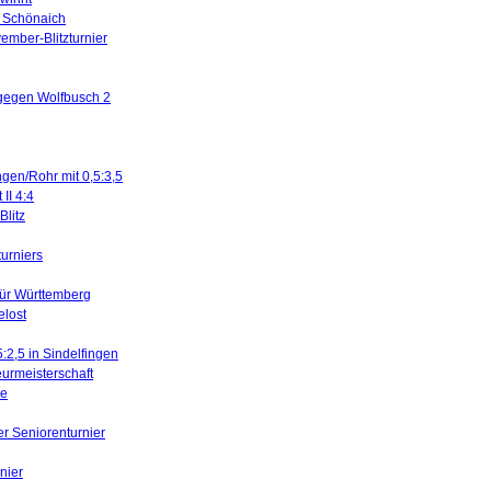
in Schönaich
ember-Blitzturnier
 gegen Wolfbusch 2
ngen/Rohr mit 0,5:3,5
II 4:4
litz
turniers
für Württemberg
elost
5:2,5 in Sindelfingen
urmeisterschaft
ne
er Seniorenturnier
nier