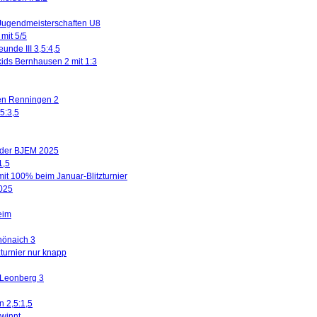
Jugendmeisterschaften U8
mit 5/5
eunde III 3,5:4,5
kids Bernhausen 2 mit 1:3
gen Renningen 2
5:3,5
n der BJEM 2025
1,5
mit 100% beim Januar-Blitzturnier
2025
eim
hönaich 3
turnier nur knapp
 Leonberg 3
n 2,5:1,5
winnt