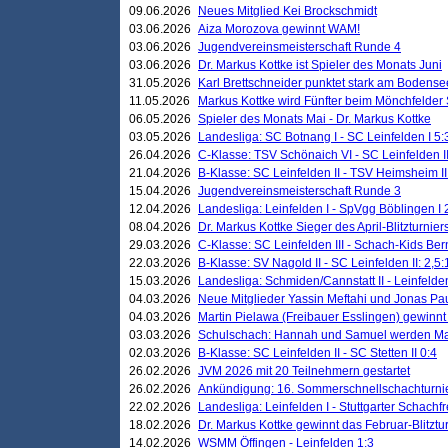
09.06.2026
Neues Mitglied Kei Brockschmidt
03.06.2026
Aiza Morozova gewinnt WAM!
03.06.2026
Jugendvereinsmeisterschaft Runde 4
03.06.2026
Dr. Markus Kottke ist Spieler des Monats Juni
31.05.2026
Karl Brettschneider punktet stark am Bodense
11.05.2026
Markus Kottke wird Fünfter beim Mönchfelder
06.05.2026
Spieler des Monats Mai - Dr. Markus Kottke
03.05.2026
Landesliga: SC Botnang I - SC Leinfelden I 5:
26.04.2026
C-Klasse: TSV Schönaich VI - SC Leinfelden II
21.04.2026
B-Klasse: SC Leinfelden II - TSV Heimsheim II
15.04.2026
Jugendvereinsmeisterschaft Runde 3
12.04.2026
Landesliga: Leinfelden I - SpVgg Böblingen I 
08.04.2026
Dr. Markus Kottke Sieger des April-Blitzturnier
29.03.2026
C-Klasse: SC Leinfelden III - Schach-Kids Ber
22.03.2026
B-Klasse: SV Nagold II - SC Leinfelden II: 2,5:
15.03.2026
Landesliga: Schmiden/Cannstatt II - Leinfelden
04.03.2026
Neue Mitglieder Yassin Meftahi und Jonas Pa
04.03.2026
Martin Pielawa (Freibauer Esslingen) gewinnt 
03.03.2026
Schulschach: Hannah und Samuel werden Ma
02.03.2026
B-Klasse: SC Leinfelden II - SC Stetten II 0:4
26.02.2026
JVM 2026 mit 20 Teilnehmern gestartet
26.02.2026
Ankündigung: 16. Sommerschnellschachturnie
22.02.2026
Landesliga: Leinfelden I - Stuttgarter Schachfr
18.02.2026
Dr. Markus Kottke gewinnt das Februar-Blitztu
14.02.2026
WSMM Öffingen - Leinfelden 1:3