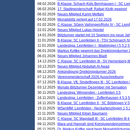
08.02.2026
B-Klasse: Schach-Kids Bernhausen I - SC Leinf
06.02.2026
17. Stadtmeisterschaft: Rafael Kloth gewinnt
06.02.2026
Neues Mitglied Karim Meftahi
04.02.2026
Monatsblitz verlegt auf 17.02.2026
01.02.2026
C-Klasse: SGem Vaihingen/Rohr IV - SC Leinfel
22.01.2026
Neues Mitglied Lukas Heintel
14.01.2026
Blitzturnier startet mit 10 Spielern ins neue J
11.01.2026
B-Klasse: SC Leinfelden II - TSV Schönaich IV
11.01.2026
Landesliga: Leinfelden I - Waiblingen I 5,5:2,5
06.01.2026
Markus Kottke gewinnt das Dreikönigsturnier
06.01.2026
Neues Mitglied Johannes Bladt
14.12.2025
C-Klasse: SC Leinfelden III - SV Herrenberg III
10.12.2025
Neues Mitglied Abdullah Al Awad
08.12.2025
Ankündigung Dreikönigsturnier 2026
07.12.2025
Vereinsmeisterschaft 2026 Ausschreibung
07.12.2025
B-Klasse: VfL Sindelfingen III - SC Leinfelden I
03.12.2025
Monats-Blitzturnier Dezember mit Sensation
30.11.2025
Landesliga: Winnenden - Leinfelden 3:5
16.11.2025
Landesliga: Leinfelden - Zuffenhausen 4,5:3,5
16.11.2025
B-Klasse: SC Leinfelden II - SC Böblingen V 0
15.11.2025
WSenMM: Leinfelden - Neckartenzlingen 1,5:
11.11.2025
Neues Mitglied Kilian Baumann
10.11.2025
C-Klasse: SC Magstadt III - SC Leinfelden III 4
09.11.2025
Mara und Hannah sind Kreisjugendeinzelmei
05.11.2025
Dr. Markus Kottke siegt beim Monatsblitzturn