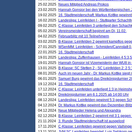
25.02.2025
Neues Mitglied Andreas Prokos
23.02.2025
Hannah Gonsior bei den Württembergischen 
19.02.2025
16. Stadtmeisterschaft: Markus Kottke gewinnt 
16.02.2025
Landesliga: Leinfelden I - Stuttgarter Schachfr
09.02.2025
C-Klasse: Leinfelden 3 unterliegt den Schach
05.02.2025
Vereinsmeisterschaft beginnt am Di, 11.02.
04.02.2025
Februarblitz mit 10 Teilnehmern
03.02.2025
B-Klasse: Leinfelden 2 gewinnt kampflos ge
27.01.2025
WSenMM: Leinfelden - Schmiden/Cannstatt 0,
22.01.2025
16. Stadtmeisterschaft
19.01.2025
Landesliga: Zuffenhausen - Leinfelden 4,5:3,5
19.01.2025
Hannah Gonsior ist Vizemeisterin der WU8 i
13.01.2025
B-Klasse: SC Stetten 2 - SC Leinfelden 2: 2,5:
08.01.2025
Auch im neuen Jahr - Dr. Markus Kottke siegt 
06.01.2025
Samuel Burg gewinnt das Dreikönigsturnier 
19.12.2024
16. Stadtmeisterschaft
17.12.2024
C-Klasse: Leinfelden unterliegt 1:3 in Heimsh
09.12.2024
Dreikönigsturnier am 6.1.2025 ab 14:00 Uhr
08.12.2024
Landesliga: Leinfelden gewinnt 5:3 gegen Sc
04.12.2024
Dr. Markus Kottke gewinnt das Dezember-Blitz
04.12.2024
Neue Mitglieder Helena und Alexandra
02.12.2024
B-Klasse: Leinfelden 2 gewinnt mit 3:1 gegen
21.11.2024
3. Runde Stadtmeisterschaft ist ausgelost
17.11.2024
C-Klasse: Leinfelden gewinnt gegen Vaihinge
13.11.2024
JVM SC Leinfelden beendet: Luis Setzkorn ge