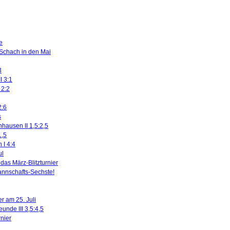
e
 Schach in den Mai
3
I 3:1
 2:2
2:6
s
nhausen II 1,5:2,5
1,5
 I 4:4
ul
das März-Blitzturnier
nnschafts-Sechste!
r am 25. Juli
eunde III 3,5:4,5
rnier