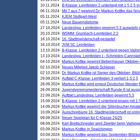
10.11.2024
B-Klasse: Leinfelden 2 unterliegt mit 1,5;2,5 
06.11.2024
Mit 7 aus 7 gewinnt Dr. Markus Kottke das Nov
05.11.2024
KJEM Stuttgart-West
05.11.2024
Neue Bauerndiplome
27.10.2024
Landesliga: Leinfelden gewinnt 5:3 auswärts
20.10.2024
WSMM: Grunbach-Leinfelden 2:2
16.10.2024
16. Stadtmeisterschaft gestartet
16.10.2024
JVM SC Leinfelden
13.10.2024
B-Klasse: Leinfelden 2 unterliegt gegen Vaihi
13.10.2024
Landesliga: Leinfelden I - Schmiden-Cannstatt 
04.10.2024
Markus Kottke gewinnt Bebenhäuser Oktober-B
02.10.2024
Neues Mitglied Jakob Schleper
02.10.2024
Dr. Markus Kottke ist Sieger des Oktober- Blitz
29.09.2024
Auftakt C-Klasse: Leinfelden 3 verliert 1,5:2,5
28.09.2024
Markus Kottke wird erneut Deutscher Meister 
26.09.2024
Jugendvereinsmeisterschaft Runde 8 ist ausg
22.09.2024
Auftakt Landesliga: Leinfelden gewinnt 5:3
15.09.2024
B-Klasse: Leinfelden 2 unterliegt knapp mit 1,
14.09.2024
Markus Kottke gewinnt die Sillenbucher Amate
10.09.2024
Ausschreibung 16. Stadtmeisterschaft ist onli
09.09.2024
Neuer Spielplan für C-Klasse 24/25
08.09.2024
Karl Brettschneider wird Zweiter beim Vaihing
03.09.2024
Markus Kottke in Spaichingen
03.09.2024
Markus Kottke gewinnt das September-Blitztur