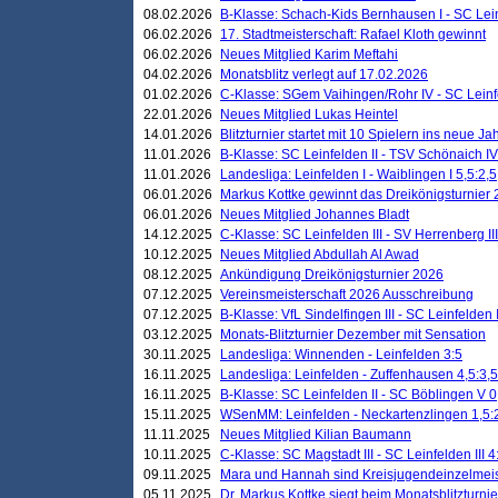
08.02.2026
B-Klasse: Schach-Kids Bernhausen I - SC Leinf
06.02.2026
17. Stadtmeisterschaft: Rafael Kloth gewinnt
06.02.2026
Neues Mitglied Karim Meftahi
04.02.2026
Monatsblitz verlegt auf 17.02.2026
01.02.2026
C-Klasse: SGem Vaihingen/Rohr IV - SC Leinfel
22.01.2026
Neues Mitglied Lukas Heintel
14.01.2026
Blitzturnier startet mit 10 Spielern ins neue J
11.01.2026
B-Klasse: SC Leinfelden II - TSV Schönaich IV
11.01.2026
Landesliga: Leinfelden I - Waiblingen I 5,5:2,5
06.01.2026
Markus Kottke gewinnt das Dreikönigsturnier
06.01.2026
Neues Mitglied Johannes Bladt
14.12.2025
C-Klasse: SC Leinfelden III - SV Herrenberg III
10.12.2025
Neues Mitglied Abdullah Al Awad
08.12.2025
Ankündigung Dreikönigsturnier 2026
07.12.2025
Vereinsmeisterschaft 2026 Ausschreibung
07.12.2025
B-Klasse: VfL Sindelfingen III - SC Leinfelden I
03.12.2025
Monats-Blitzturnier Dezember mit Sensation
30.11.2025
Landesliga: Winnenden - Leinfelden 3:5
16.11.2025
Landesliga: Leinfelden - Zuffenhausen 4,5:3,5
16.11.2025
B-Klasse: SC Leinfelden II - SC Böblingen V 0
15.11.2025
WSenMM: Leinfelden - Neckartenzlingen 1,5:
11.11.2025
Neues Mitglied Kilian Baumann
10.11.2025
C-Klasse: SC Magstadt III - SC Leinfelden III 4
09.11.2025
Mara und Hannah sind Kreisjugendeinzelmei
05.11.2025
Dr. Markus Kottke siegt beim Monatsblitzturn