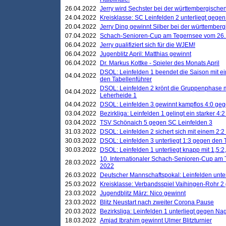
26.04.2022
Jerry wird Sechster bei der württembergische
24.04.2022
Kreisklasse: SC Leinfelden 2 unterliegt gege
20.04.2022
Jerry Ding gewinnt Silber bei der württemberg
07.04.2022
Schach-Senioren-Cup am Tegernsee vom 26. M
06.04.2022
Jerry qualifiziert sich für die WJEM!
06.04.2022
Jugenblitz April: Matthias gewinnt
06.04.2022
Dr. Markus Kottke - Spieler des Monats April
DSOL: Leinfelden 1 beendet die Saison mit e
04.04.2022
den Tabellenführer
DSOL: Leinfelden 2 krönt die Gruppenphase m
04.04.2022
Leherheide 1
04.04.2022
DSOL: Leinfelden 3 gewinnt kampflos 4:0 geg
03.04.2022
Bezirkliga: Leinfelden 1 gelingt ein starker 4
03.04.2022
TSV Schönaich 5 gegen SC Leinfelden 3
31.03.2022
DSOL: Leinfelden 2 sichert sich mit einem 2:2 d
30.03.2022
DSOL: Leinfelden 3 unterliegt 1:3 gegen den 
30.03.2022
DSOL: Leinfelden 1 unterliegt knapp mit 1,5
10. Internationaler Schach-Senioren-Cup am T
28.03.2022
2022
26.03.2022
Deutscher Mannschaftspokal: Leinfelden unte
25.03.2022
Kreisklasse: Verbandsspiel Vaihingen-Rohr 2 
23.03.2022
Jugendblitz März: Nico gewinnt
23.03.2022
Blitz Neustart nach zweiter Corona Pause
20.03.2022
Bezirksliga: Leinfelden 1 unterliegt gegen Nag
18.03.2022
Amjad Ibrahim gewinnt Ulmer Blitzturnier