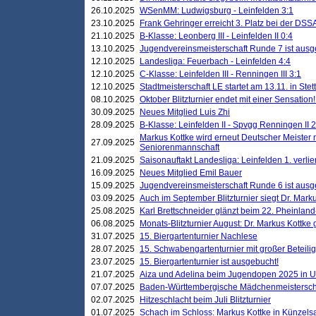
26.10.2025
WSenMM: Ludwigsburg - Leinfelden 3:1
23.10.2025
Frank Gehringer erreicht 3. Platz bei der DS
21.10.2025
B-Klasse: Leonberg III - Leinfelden II 0:4
13.10.2025
Jugendvereinsmeisterschaft Runde 7 ist ausg
12.10.2025
Landesliga: Feuerbach - Leinfelden 4:4
12.10.2025
C-Klasse: Leinfelden III - Renningen III 3:1
12.10.2025
Stadtmeisterschaft LE startet am 13.11. in Stet
08.10.2025
Oktober Blitzturnier endet mit einer Sensation!
30.09.2025
Neues Mitglied Luis Zhi
28.09.2025
B-Klasse: Leinfelden II - Spvgg Renningen II 2
Markus Kottke wird erneut Deutscher Meister 
27.09.2025
Seniorenmannschaft
21.09.2025
Saisonauftakt Landesliga: Leinfelden 1. verlier
16.09.2025
Neues Mitglied Emil Bauer
15.09.2025
Jugendvereinsmeisterschaft Runde 6 ist ausg
03.09.2025
Auch im September Blitzturnier siegt Dr. Mark
25.08.2025
Karl Brettschneider glänzt beim 22. Pheinlan
06.08.2025
Monats-Blitzturnier August: Dr. Markus Kottke
31.07.2025
15. Biergartenturnier Nachlese
28.07.2025
15. Schwabengartenturnier mit großer Beteili
23.07.2025
15. Biergartenturnier ist ausgebucht!
21.07.2025
Aiza und Adelina beim Jugendopen 2025 in 
07.07.2025
Baden-Württembergische Mädchenmeistersch
02.07.2025
Hitzeschlacht beim Juli Blitzturnier
01.07.2025
Schach im Schloss: Markus Kottke in Künzels