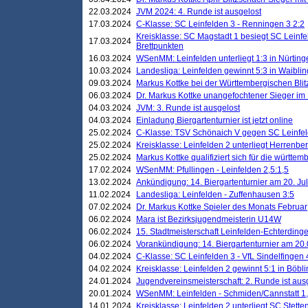
22.03.2024
JVM 2024: 4. Runde ist ausgelost
17.03.2024
C-Klasse: SC Leinfelden 3 - Renningen 3 2:2
Kreisklasse: SC Magstadt 1 besiegt SC Leinfe
17.03.2024
Brettpunkten
16.03.2024
WSenMM: Leinfelden unterliegt 1:3 in Nürting
10.03.2024
Landesliga: Leinfelden gewinnt 5:3 in Waibli
09.03.2024
Markus Kottke bei der Württembergischen Blit
06.03.2024
Dr. Markus Kottke unangefochtener Sieger im M
04.03.2024
JVM: 3. Runde ist ausgelost
04.03.2024
Einladung Biergartenturnier ist jetzt online
25.02.2024
C-Klasse: TSV Schönaich V gegen SC Leinfelde
25.02.2024
Kreisklasse: Leinfelden 2 unterliegt Herrenber
25.02.2024
Markus Kottke qualifiziert sich für die württem
17.02.2024
WSenMM: Pfullingen - Leinfelden 2,5:1,5
13.02.2024
Ankündigung: 14. Biergartenturnier am 20. Ju
11.02.2024
Landesliga: Leinfelden - Zuffenhausen 3:5
07.02.2024
Dr. Markus Kottke Spieler des Monats Februar
06.02.2024
Mara ist Bezirksjugendmeisterin U14W
06.02.2024
15. Stadtmeisterschaft Leinfelden-Echterding
06.02.2024
Vorankündigung: 14. Biergartenturnier am 20
04.02.2024
C-Klasse: SC Leinfelden 3 - VfL Sindelfingen 
04.02.2024
Kreisklasse: Leinfelden 2 gewinnt 5:1 in Böbl
24.01.2024
Jugendvereinsmeisterschaft: 2. Runde ist aus
20.01.2024
WSenMM: Leinfelden - Schmiden/Cannstatt 1,
14.01.2024
Kreisklasse: Leinfelden 2 unterliegt SC Stette