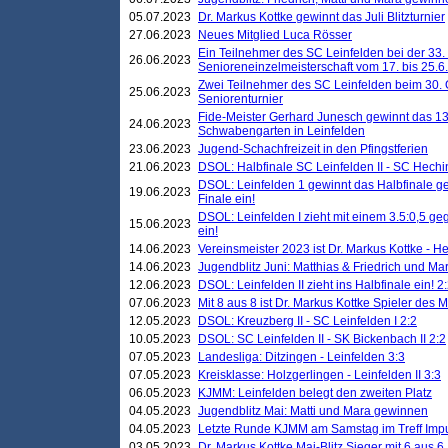
05.07.2023
Dr. Markus Kottke gewinnt das Juli Blitzturnier
27.06.2023
Neues Mitglied Luca Rösser
Ein Teilnehmer des SC Leinfelden bei der 33.
26.06.2023
Senioreneinzelmeisterschaft vom 17. bis 25.
Zwei Teilnehmer des SC Leinfelden beim 30.
25.06.2023
Seniorenturnier
Fide-Meister Gerhard Junesch gewinnt das 1
24.06.2023
Schwabengarten in Leinfelden
23.06.2023
Jugend-Schachfreizeit in den Pfingstferien
21.06.2023
DSOL: Halbfinale SC Leinfelden II - SC Hechi
DSOL: Leinfelden 1 gewinnt das Halbfinale geg
19.06.2023
Finale ein!
DSOL: Leinfelden I zieht mit einem 3.5:0,5 g
15.06.2023
ein!
14.06.2023
Vereinsmeister 2023 ist Dr. Markus Kottke - 
14.06.2023
Jugendblitz Juni: Matthias & Friedrich und M
12.06.2023
DSOL: Leinfelden II zieht ins Halbfinale ein! 2
07.06.2023
Mit 8 aus 8 ist Dr. Markus Kottke Spieler des 
12.05.2023
DSOL: Kreuzberg II - SC Leinfelden I 2:2
10.05.2023
DSOL: SC Leinfelden II - SK Bickenbach II 2:2
07.05.2023
Landesliga: Ditzingen - Leinfelden 3:3
07.05.2023
Kreisklasse: Holzgerlingen - Leinfelden II 3:3
06.05.2023
KJMM: Leinfelden belegt den zweiten Platz
04.05.2023
Jugendblitz Mai: Matti und Mara gewinnen
04.05.2023
Letzte Runde KJMM am Samstag im Treff Imp
03.05.2023
Dr. Markus Kottke Mai-Blitz Sieger mit 6 aus 6