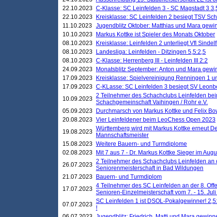
22.10.2023
C-Klasse: SC Leinfelden 3 - SC Magstadt 3 3,
22.10.2023
Kreisklasse: SC Leinfelden 2 besiegt TSV Schö
11.10.2023
Jugendblitz Oktober: Matthias und Mara gewi
10.10.2023
Markus Kottke ist Spieler des Monats Oktober
08.10.2023
Kreisklasse: Leinfelden 2 unterliegt Vfl Sindel
08.10.2023
Landesliga: Leinfelden - Ditzingen 5,5:2,5
08.10.2023
C-Klasse: Herrenberg III - Leinfelden III 2:2
24.09.2023
Monatsblitz September: Anton und Mara gew
17.09.2023
Kreisklasse: Spielvereinigung Renningen 1 unt
17.09.2023
C-KLasse: SC Leinfelden 3 besiegt SV Leonbe
2 Teilnehmer des Schachclubs Leinfelden bei
10.09.2023
Schachgemeinschaft Vaihingen / Rohr e.V.
05.09.2023
Durchmarsch von Markus Kottke und Felix Bow
20.08.2023
Vier Leinfeldener beim LeoChess Open 2023
Württemberg wird mit Markus Kottke erneut D
19.08.2023
Mannschaftsmeister
15.08.2023
Weitere Bauern- und Turmdiplome
02.08.2023
Mit 7 aus 7 - Dr. Markus Kottke Sieger im Augus
2 Teilnehmer des Schachclubs Leinfelden an 
26.07.2023
Seniorenmeisterschaft in Bad Wildungen
21.07.2023
Bauern- und Turmdiplom
4 Teilnehmer des SC Leinfelden an der 8. O
17.07.2023
Senioren-Einzelmeisterschaft vom 7. - 15. Jul
SC Leinfelden 1 ist DSOL-Pokalgewinner! 2,5:1
07.07.2023
!
06.07.2023
Jugendblitz: Friedrich, Matti und Mara gewinn