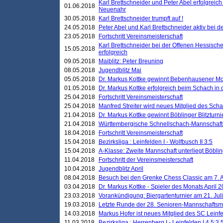
Karl Brettschneider und Peter Abel erfolgreic
01.06.2018
Neuenahr
30.05.2018
Karl Brettschneider trumpft auf !
24.05.2018
Peter Abel und Karl Brettschneider aktiv bei
23.05.2018
Fortschritt Vereinsmeisterschaft
Karl Brettschneider bei der Offenen Hessisch
15.05.2018
erfolgreich
09.05.2018
Maiblitz: Peter Breuning
08.05.2018
Jugendblitz Mai
05.05.2018
Dr. Markus Kottke gewinnt Bebenhausener Mo
01.05.2018
Dr. Markus Kottke erfolgreich beim Schach in
25.04.2018
Fortschritt Vereinsmeisterschaft
25.04.2018
Manfred Streiter wird neues Mitglied des Sch
21.04.2018
Dr. Markus Kottke gewinnt Böblinger Blitzturni
21.04.2018
Württembergische Schnellschach-Mannschafts
18.04.2018
Fortschritt Vereinsmeisterschaft
15.04.2018
Bezirksliga : Leinfelden I - Wolfbusch II 3:5
15.04.2018
A-Klasse: Zweite Mannschaft unterliegt Böblin
11.04.2018
Fortschritt der Vereinsmeisterschaft
10.04.2018
Jugendblitz April
08.04.2018
Besuch bei den Grenke Chess Classic am 7. A
03.04.2018
Dr. Markus Kottke - Spieler des Monats April 
23.03.2018
Vorankündigung: Biergartenturnier am 21. Jul
19.03.2018
Letzte Runde der 28. Senioren-Mannschaftsme
14.03.2018
Markus Hofer ist neues Mitglied des SC Leinf
11.03.2018
Bezirksliga : Herrenberg I - Leinfelden I 4,5:3,