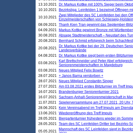
13.10.2021
Dr. Markus Kottke mit 100% Sieger beim Oktobe
10.10.2021
Bezirksliga: Leinfelden 1 bezwingt Öffingen mi
Zwei Mitglieder des SC Leinfelden bei den Of
10.10.2021
Einzelmeisterschaften von Schleswig-Holstei
08.09.2021
Thanh Kien Tran gewinnt das September-Blitz
04.09.2021
Markus Kottke gewinnt Bronze mit Württemberg
30.08.2021
Absage Stadtmeisterschaft – Neustart des Tur
20.08.2021
Bernhard Schmid erfolgreich beim Schachfesti
Dr. Markus Kottke bei der 29. Deutschen Sen
20.08.2021
Landesverbände
04.08.2021
Dr. Markus Kottke siegt beim ersten Blitzturn
Karl Brettschneider und Peter Abel erfolgreic
03.08.2021
Seniorenmeisterschaften in Magdeburg
03.08.2021
Neues Mitglied Felix Bowitz
28.07.2021
+ Janos Barna verstorben +
28.07.2021
Neues Mitglied Constantin Singer
27.07.2021
Am 03.08.2021 erstes Blitzturnier im Treff Im
16.07.2021
Brandenburger Seniorenturnier 2021
16.07.2021
Sachsen-Anhalt-Seniorenmeisterschaft in M
11.07.2021
Spielerversammlung am 27.07.2021, 20 Uhr, T
28.06.2021
Kein Vereinsabend im Treff Impuls am Dienst
13.06.2021
Wiedereröffnung des Treff Impuls
28.05.2021
Biergartenturnier frühestens wieder im Somm
28.05.2021
Team des SC Leinfelden Dritter bei Bezirks-S
Mannschaft des SC Leinfelden siegt in Bezirks
05.05.2021