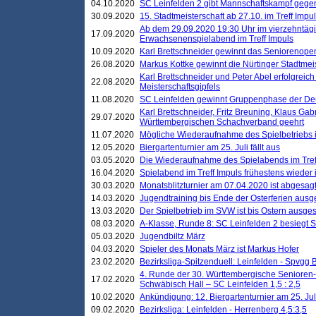
04.10.2020
SC Leinfelden 2 gibt Mannschaftskampf gege
30.09.2020
15. Stadtmeisterschaft ab 27.10. im Treff Impu
Ab dem 29.09.2020 19:30 Uhr im vierzehntäg
17.09.2020
Erwachsenenspielabend im Treff Impuls
10.09.2020
Karl Brettschneider gewinnt das Seniorenopen
26.08.2020
Markus Kottke gewinnt die Nürtinger Stadtmei
Karl Brettschneider und Peter Abel erfolgreic
22.08.2020
Meisterschaftsgipfels
11.08.2020
SC Leinfelden gewinnt Gruppenphase der De
Karl Brettschneider, Fritz Breuning, Klaus Gab
29.07.2020
Württembergischen Schachverband geehrt
11.07.2020
Mögliche Wiederaufnahme des Spielbetriebs
12.05.2020
Biergartenturnier am 25. Juli fällt aus
03.05.2020
Die Wiederaufnahme des Spielabends im Treff
16.04.2020
Spielabend im Treff Impuls frühestens wieder
30.03.2020
Monatsblitzturnier am 07.04.2020 ist abgesag
14.03.2020
Jugendtraining bis Ende der Osterferien ausg
13.03.2020
Der Spielbetrieb im SVW ist bis Ostern ausges
08.03.2020
A-Klasse, Runde 8: SC Leinfelden 2 besiegt 
05.03.2020
Jugendbiltz März
04.03.2020
Spieler des Monats März ist Markus Hofer
23.02.2020
Bezirksliga-Spitzenduell: Leinfelden - Spvgg 
4. Runde der 30. Württembergische Senioren
17.02.2020
Schwäbisch Hall – SC Leinfelden 1,5 : 2,5
10.02.2020
Ankündigung: 12. Biergartenturnier am 25. Juli
09.02.2020
Bezirksliga: Leinfelden - Herrenberg 4,5:3,5