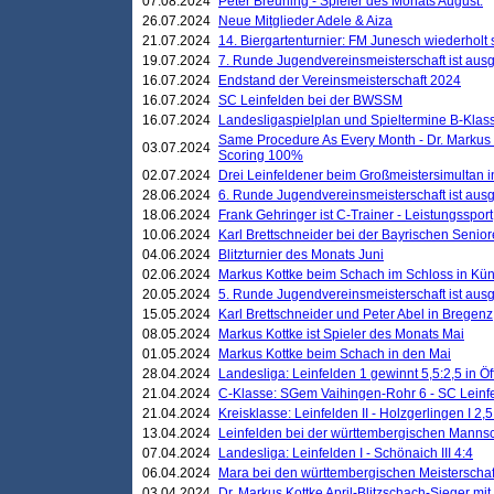
07.08.2024
Peter Breuning - Spieler des Monats August.
26.07.2024
Neue Mitglieder Adele & Aiza
21.07.2024
14. Biergartenturnier: FM Junesch wiederholt
19.07.2024
7. Runde Jugendvereinsmeisterschaft ist ausg
16.07.2024
Endstand der Vereinsmeisterschaft 2024
16.07.2024
SC Leinfelden bei der BWSSM
16.07.2024
Landesligaspielplan und Spieltermine B-Kla
Same Procedure As Every Month - Dr. Markus 
03.07.2024
Scoring 100%
02.07.2024
Drei Leinfeldener beim Großmeistersimultan 
28.06.2024
6. Runde Jugendvereinsmeisterschaft ist ausg
18.06.2024
Frank Gehringer ist C-Trainer - Leistungssport
10.06.2024
Karl Brettschneider bei der Bayrischen Senio
04.06.2024
Blitzturnier des Monats Juni
02.06.2024
Markus Kottke beim Schach im Schloss in Kü
20.05.2024
5. Runde Jugendvereinsmeisterschaft ist ausg
15.05.2024
Karl Brettschneider und Peter Abel in Bregenz
08.05.2024
Markus Kottke ist Spieler des Monats Mai
01.05.2024
Markus Kottke beim Schach in den Mai
28.04.2024
Landesliga: Leinfelden 1 gewinnt 5,5:2,5 in Ö
21.04.2024
C-Klasse: SGem Vaihingen-Rohr 6 - SC Leinfe
21.04.2024
Kreisklasse: Leinfelden II - Holzgerlingen I 2,5
13.04.2024
Leinfelden bei der württembergischen Mannsc
07.04.2024
Landesliga: Leinfelden I - Schönaich III 4:4
06.04.2024
Mara bei den württembergischen Meisterscha
03.04.2024
Dr. Markus Kottke April-Blitzschach-Sieger mit