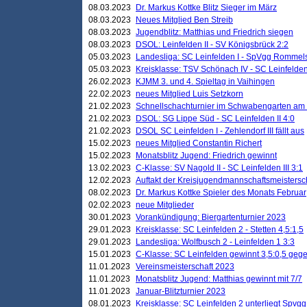
08.03.2023
Dr. Markus Kottke Blitz Sieger im März
08.03.2023
Neues Mitglied Ben Streib
08.03.2023
Jugendblitz: Matthias und Friedrich siegen
08.03.2023
DSOL: Leinfelden II - SV Königsbrück 2:2
05.03.2023
Landesliga: SC Leinfelden I - SpVgg Rommels
05.03.2023
Kreisklasse: TSV Schönach IV - SC Leinfelden 
26.02.2023
KJMM 3. und 4. Spieltag in Vaihingen
22.02.2023
neues Mitglied Luis Setzkorn
21.02.2023
Schnellschachturnier im Schwabengarten am
21.02.2023
DSOL: SG Lippe Süd - SC Leinfelden II 4:0
21.02.2023
DSOL SC Leinfelden I - Zehlendorf III fällt aus
15.02.2023
neues Mitglied Constantin Richert
15.02.2023
Monatsblitz Jugend: Friedrich gewinnt
13.02.2023
C-Klasse: SV Nagold II - SC Leinfelden III 3:1
12.02.2023
Auftakt der Kreisjugendmannschaftsmeistersc
08.02.2023
Dr. Markus Kottke Spieler des Monats Februar
02.02.2023
neue Mitglieder
30.01.2023
Vorankündigung: Biergartenturnier 2023
29.01.2023
Kreisklasse: SC Leinfelden 2 - Stetten 4,5:1,5
29.01.2023
Landesliga: Wolfbusch 2 - Leinfelden 1 3:3
15.01.2023
C-Klasse: SC Leinfelden gewinnt 3,5:0,5 geg
11.01.2023
Vereinsmeisterschaft 2023
11.01.2023
Monatsblitz Jugend: Matthias gewinnt mit 7/7
11.01.2023
Januar-Blitzturnier 2023
08.01.2023
Kreisklasse: SC Leinfelden 2 unterliegt Spvg