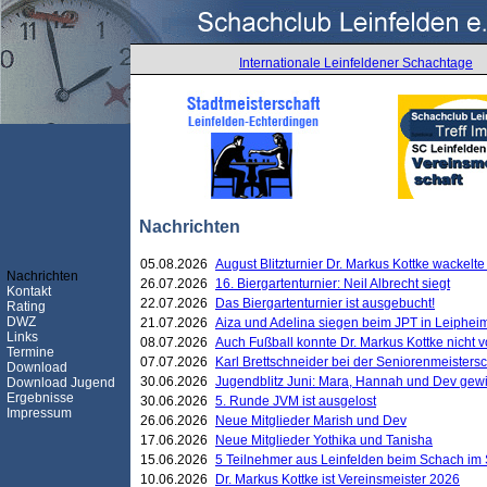
Internationale Leinfeldener Schachtage
Nachrichten
05.08.2026
August Blitzturnier Dr. Markus Kottke wackel
Nachrichten
26.07.2026
16. Biergartenturnier: Neil Albrecht siegt
Kontakt
22.07.2026
Das Biergartenturnier ist ausgebucht!
Rating
DWZ
21.07.2026
Aiza und Adelina siegen beim JPT in Leiphei
Links
08.07.2026
Auch Fußball konnte Dr. Markus Kottke nicht
Termine
07.07.2026
Karl Brettschneider bei der Seniorenmeister
Download
30.06.2026
Jugendblitz Juni: Mara, Hannah und Dev gew
Download Jugend
Ergebnisse
30.06.2026
5. Runde JVM ist ausgelost
Impressum
26.06.2026
Neue Mitglieder Marish und Dev
17.06.2026
Neue Mitglieder Yothika und Tanisha
15.06.2026
5 Teilnehmer aus Leinfelden beim Schach im 
10.06.2026
Dr. Markus Kottke ist Vereinsmeister 2026