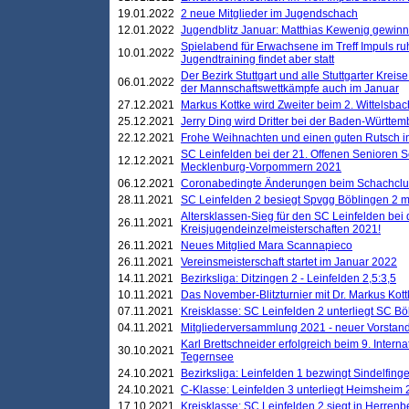
19.01.2022
2 neue Mitglieder im Jugendschach
12.01.2022
Jugendblitz Januar: Matthias Kewenig gewinn
Spielabend für Erwachsene im Treff Impuls ru
10.01.2022
Jugendtraining findet aber statt
Der Bezirk Stuttgart und alle Stuttgarter Krei
06.01.2022
der Mannschaftswettkämpfe auch im Januar
27.12.2021
Markus Kottke wird Zweiter beim 2. Wittelsb
25.12.2021
Jerry Ding wird Dritter bei der Baden-Württem
22.12.2021
Frohe Weihnachten und einen guten Rutsch i
SC Leinfelden bei der 21. Offenen Senioren S
12.12.2021
Mecklenburg-Vorpommern 2021
06.12.2021
Coronabedingte Änderungen beim Schachclub 
28.11.2021
SC Leinfelden 2 besiegt Spvgg Böblingen 2 mi
Altersklassen-Sieg für den SC Leinfelden bei
26.11.2021
Kreisjugendeinzelmeisterschaften 2021!
26.11.2021
Neues Mitglied Mara Scannapieco
26.11.2021
Vereinsmeisterschaft startet im Januar 2022
14.11.2021
Bezirksliga: Ditzingen 2 - Leinfelden 2,5:3,5
10.11.2021
Das November-Blitzturnier mit Dr. Markus Kott
07.11.2021
Kreisklasse: SC Leinfelden 2 unterliegt SC B
04.11.2021
Mitgliederversammlung 2021 - neuer Vorstan
Karl Brettschneider erfolgreich beim 9. Inte
30.10.2021
Tegernsee
24.10.2021
Bezirksliga: Leinfelden 1 bezwingt Sindelfinge
24.10.2021
C-Klasse: Leinfelden 3 unterliegt Heimsheim 2
17.10.2021
Kreisklasse: SC Leinfelden 2 siegt in Herrenbe