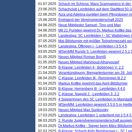
01.07.2025
Schach im Schloss: Mara Scannapieco in der
23.06.2025
Schachclub Leinfelden auf dem Stadtfest 50 
22.06.2025
Aiza und Adelina punkten beim Pfingstopen i
15.06.2025
Endstand der Vereinsmeisterschaft 2025
04.06.2025
Neue Mitglieder Samuel, Tino und Max
04.06.2025
Mit 21 Punkten gewinnt Dr. Markus Kottke das J
19.05.2025
Landesliga: SC Leinfelden I - SC Waiblingen I
07.05.2025
Mai-Blitzturnier mit größter Teilnehmerzahl se
04.05.2025
Landesliga: Öffingen I - Leinfelden I 3,5:4,5
03.05.2025
WSenMM Runde 5: Leinfelden gewinnt 2,5:1,
01.05.2025
Neues Mitglied Roman Borriß
01.05.2025
Neues Mitglied Mahmoud Alhajyousef
27.04.2025
B-Klasse: Leinfelden II - Böblingen V: 2:2
21.04.2025
Vorankündigung: Biergartenturnier am 26. Juli
06.04.2025
C-Klasse: Leinfelden III - Renningen III 2:2
01.04.2025
Markus Kottke gewinnt das April-Blitzturnier
30.03.2025
B-Klasse: Herrenberg III - Leinfelden II 4:0
23.03.2025
C-Klasse: Nagold 2 - Leinfelden 3: 2:2
23.03.2025
4 Spielerinnen des SC Leinfelden in Magstadt
22.03.2025
WSenMM: Leinfelden gewinnt 3,5:0,5 in Heilb
19.03.2025
Neues Mitglied Max Sunkovsky
17.03.2025
Landesliga: Leinfelden 1 unterliegt mit 3,5:4,5
06.03.2025
2. Runde Jugendvereinsmeisterschaft ausgel
05.03.2025
Dr.Markus Kottke - Sieger beim März Blitzturni
02.03.2025
B-Klasse: Schach-Kids Bernhausen I - SC Lein