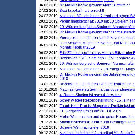
06.03.2019
Dr. Markus Kottke gewinnt März-Blitzturnier
27.02.2019
Bezirkspokalfinale erreicht!
24.02.2019
A-Klasse: SC Leinfelden 2 remisiert gegen SV
20.02.2019
Vereinsmeisterschaft 2019 mit 10 Spielern ges
18.02.2019
29. Württembergische Senioren-Mannschaftsm
12.02.2019
Dr. Markus Kottke gewinnt die Stadtmeistersc
09.02.2019
Viererpokal: Leinfelden schafft Favoritensturz!
Tom Schwan, Matthias Kewenig und Nico Baue
06.02.2019
Monats Februar 2019
06.02.2019
Fritz Zöllmer gewinnt das Monats-Blitzturnier 
03.02.2019
Bezirksliga : SC Leinfelden I - SV Leonberg 4:
26.01.2019
29. Württembergische Senioren-Mannschaftsm
20.01.2019
A-Klasse: SC Leinfelden 2 unterliegt SC Magst
Dr. Markus Kottke gewinnt die Jahreswertung d
15.01.2019
2018
13.01.2019
Bezirksliga : Leinfelden I verliert deutlich mit 
11.01.2019
Matthias Kewenig gewinnt das Jugendmonatsbl
08.01.2019
4. Runde Stadtmeisterschaft ist gelost
08.01.2019
Schon wieder Rekordbeteiligung - 16 Teilneh
06.01.2019
Thanh Kien Tran ist Sieger des Dreikönigstur
27.12.2018
11. Biergartenturnier am 20. Juli 2019
20.12.2018
Frohe Weihnachten und ein gutes Neues Jah
19.12.2018
Stadtmeisterschaft: Kottke und Gehringer führ
17.12.2018
Schöne Weihnachtsfeier 2018
09.12.2018
A-Klasse: Leinfelden 2 unterliegt VfL Sindelfin