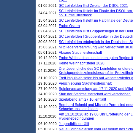
2021
01.05.2021
SC Leinfelden II ist Zweiter der DSOL 2021
SC Leinfelden II steht im Finale der DSOL am 
24.04.2021
SV Türme Billerbeck
15.04.2021
SC Leinfelden II steht im Halbfinale der Deu
03.04.2021
Frohe Ostern
02.04.2021
SC Leinfelden II ist Gruppensieger in der De
01.04.2021
SC Leinfelden I Gruppenfünfter in der Deuts
30.03.2021
SC Leinfelden erfolgreich in der Deutschen 
15.03.2021
Mitgliederversammlung wird verlegt vom 30.0
05.01.2021
Absage Stadtmeisterschaft
19.12.2020
Frohe Weihnachten und einen guten Beginn f
17.11.2020
Keine Weihnachtsfeier 2020
Drei Jugendliche des SC Leinfelden erfolgreic
04.11.2020
Kreisjugendeinzelmeisterschaft im Freizeithe
31.10.2020
Treff Impuls ab sofort bis auf weiteres wieder
29.10.2020
Verschiebung Stadtmeisterschaft
27.10.2020
Spielerversammlung am 17.11.2020 und Mitg
24.10.2020
Start der Stadtmeisterschaft wird verschoben
24.10.2020
Spielabend am 27.10. entfällt
Bernhard Schmid und Michele Porro sind neu
14.10.2020
Schachclubs Leinfelden
Am 13.10.2020 ab 19:00 Uhr Erörterung der L
11.10.2020
Hygienebedingungen
06.10.2020
Jugendblitz entfällt
05.10.2020
Neue Corona-Saison vom Präsidium des Sch