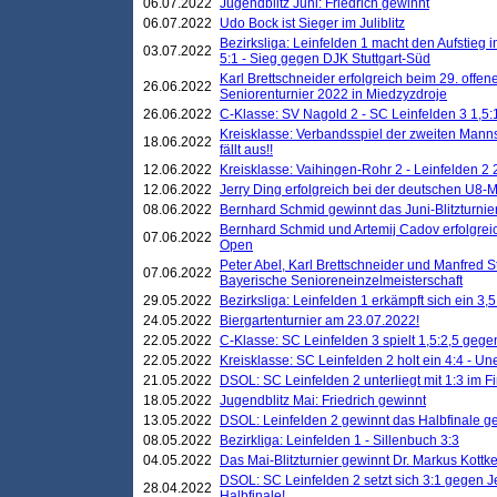
06.07.2022
Jugendblitz Juni: Friedrich gewinnt
06.07.2022
Udo Bock ist Sieger im Juliblitz
Bezirksliga: Leinfelden 1 macht den Aufstieg i
03.07.2022
5:1 - Sieg gegen DJK Stuttgart-Süd
Karl Brettschneider erfolgreich beim 29. off
26.06.2022
Seniorenturnier 2022 in Miedzyzdroje
26.06.2022
C-Klasse: SV Nagold 2 - SC Leinfelden 3 1,5:
Kreisklasse: Verbandsspiel der zweiten Manns
18.06.2022
fällt aus!!
12.06.2022
Kreisklasse: Vaihingen-Rohr 2 - Leinfelden 2 
12.06.2022
Jerry Ding erfolgreich bei der deutschen U8-M
08.06.2022
Bernhard Schmid gewinnt das Juni-Blitzturnie
Bernhard Schmid und Artemij Cadov erfolgreic
07.06.2022
Open
Peter Abel, Karl Brettschneider und Manfred St
07.06.2022
Bayerische Senioreneinzelmeisterschaft
29.05.2022
Bezirksliga: Leinfelden 1 erkämpft sich ein 3,
24.05.2022
Biergartenturnier am 23.07.2022!
22.05.2022
C-Klasse: SC Leinfelden 3 spielt 1,5:2,5 geg
22.05.2022
Kreisklasse: SC Leinfelden 2 holt ein 4:4 - 
21.05.2022
DSOL: SC Leinfelden 2 unterliegt mit 1:3 im F
18.05.2022
Jugendblitz Mai: Friedrich gewinnt
13.05.2022
DSOL: Leinfelden 2 gewinnt das Halbfinale geg
08.05.2022
Bezirkliga: Leinfelden 1 - Sillenbuch 3:3
04.05.2022
Das Mai-Blitzturnier gewinnt Dr. Markus Kottk
DSOL: SC Leinfelden 2 setzt sich 3:1 gegen J
28.04.2022
Halbfinale!