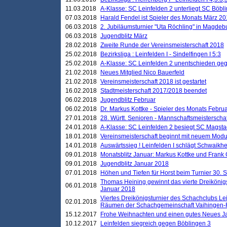
11.03.2018
A-Klasse: SC Leinfelden 2 unterliegt SC Böbli
07.03.2018
Harald Fendel ist Spieler des Monats März 2
06.03.2018
2. Jubiläumsturnier "Uta Röchling" in Magdebu
06.03.2018
Jugendblitz März
28.02.2018
Zweite Runde der Vereinsmeisterschaft 2018
25.02.2018
Bezirksliga : Leinfelden I - Sindelfingen I 5:3
25.02.2018
A-Klasse: SC Leinfelden 2 unentschieden geg
21.02.2018
Neues Mitglied Nico Bauerfeld
21.02.2018
Vereinsmeisterschaft 2018 ist gestartet
16.02.2018
Stadtmeisterschaft 2017/2018 beendet
06.02.2018
Jugendblitz Februar
06.02.2018
Dr. Markus Kottke - Spieler des Monats Febru
27.01.2018
28. Württ. Senioren - Mannschaftsmeisterscha
24.01.2018
A-Klasse: SC Leinfelden 2 besiegt SC Magstadt
18.01.2018
Vereinsmeisterschaft beginnt mit neuem Mod
14.01.2018
Auswärtssieg ! Leinfelden I schlägt Schwaikhei
09.01.2018
Monatsblitz Januar: Markus Kottke und Frank
09.01.2018
Jugendblitz Januar 2018
07.01.2018
Höhen und Tiefen für Horst beim Turnier 30. 
Thomas Heining gewinnt das vierte Dreikönigs
06.01.2018
Januar 2018
Viertes Dreikönigsturnier des Schachclubs Le
02.01.2018
Räumen der Schachgemeinschaft Vaihingen-
15.12.2017
Frohe Weihnachten und einen gutes Neues J
10.12.2017
Leinfelden siegreich gegen Böblingen 3