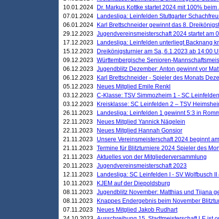
10.01.2024
Dr. Markus Kottke startet 2024 mit 100% beim 
07.01.2024
Landesliga: Leinfelden Stuttgarter Schachfreun
06.01.2024
Karl Brettschneider gewinnt das 8. Dreikönigs
29.12.2023
Jugendvereinsmeisterschaft 2024 startet am 0
17.12.2023
Landesliga: Leinfelden unterliegt Backnang kn
15.12.2023
Dreikönigsturnier am Sa, 6.1.2023 ab 14:00 U
09.12.2023
Württembergische Senioren-Mannschaftsmeiste
06.12.2023
Jugendblitz Dezember: Anton gewinnt vor Matt
06.12.2023
Karl Brettschneider - Spieler des Monats De
05.12.2023
Neues Mitglied Emile Renkl
03.12.2023
C-Klasse: TSV Simmozheim 1 - SC Leinfelden
03.12.2023
Kreisklasse: SC Leinfelden 2 – TSV Heimshei
26.11.2023
Landesliga: Leinfelden 1 gewinnt 5:3 in Ro
22.11.2023
Neues Mitglied Yannick Nägelein
22.11.2023
Neues Mitglied Hannah Gonsior
21.11.2023
Unsere Vereinsmeisterschaft 2024 beginnt am
21.11.2023
Termine für Blitzturniere 2024 Spieler des Mon
21.11.2023
Aktuelles von der Mitgliederversammlung
20.11.2023
Jugendvereinsmeisterschaft 2023
12.11.2023
Landesliga: SC Leinfelden I - SV Wolfbusch II 
10.11.2023
KJEM auf der Diepoldsburg
08.11.2023
Jugendblitz November: Matthias und Tijana 
08.11.2023
Knappes Endergebnis beim November Blitztur
07.11.2023
Neues Mitglied Jakob Rudhart
24.10.2023
Ausschreibung 15. Stadtmeisterschaft LE ist o