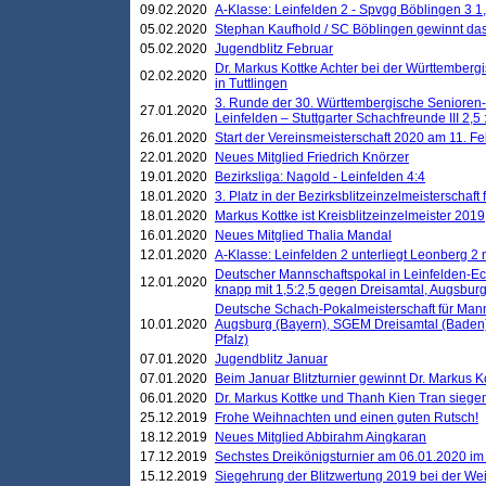
09.02.2020
A-Klasse: Leinfelden 2 - Spvgg Böblingen 3 1,
05.02.2020
Stephan Kaufhold / SC Böblingen gewinnt das 
05.02.2020
Jugendblitz Februar
Dr. Markus Kottke Achter bei der Württembergi
02.02.2020
in Tuttlingen
3. Runde der 30. Württembergische Senioren
27.01.2020
Leinfelden – Stuttgarter Schachfreunde III 2,5 
26.01.2020
Start der Vereinsmeisterschaft 2020 am 11. F
22.01.2020
Neues Mitglied Friedrich Knörzer
19.01.2020
Bezirksliga: Nagold - Leinfelden 4:4
18.01.2020
3. Platz in der Bezirksblitzeinzelmeisterschaft
18.01.2020
Markus Kottke ist Kreisblitzeinzelmeister 2019
16.01.2020
Neues Mitglied Thalia Mandal
12.01.2020
A-Klasse: Leinfelden 2 unterliegt Leonberg 2 
Deutscher Mannschaftspokal in Leinfelden-Ech
12.01.2020
knapp mit 1,5:2,5 gegen Dreisamtal, Augsbur
Deutsche Schach-Pokalmeisterschaft für Mann
10.01.2020
Augsburg (Bayern), SGEM Dreisamtal (Baden
Pfalz)
07.01.2020
Jugendblitz Januar
07.01.2020
Beim Januar Blitzturnier gewinnt Dr. Markus 
06.01.2020
Dr. Markus Kottke und Thanh Kien Tran siegen
25.12.2019
Frohe Weihnachten und einen guten Rutsch!
18.12.2019
Neues Mitglied Abbirahm Aingkaran
17.12.2019
Sechstes Dreikönigsturnier am 06.01.2020 im T
15.12.2019
Siegehrung der Blitzwertung 2019 bei der Wei