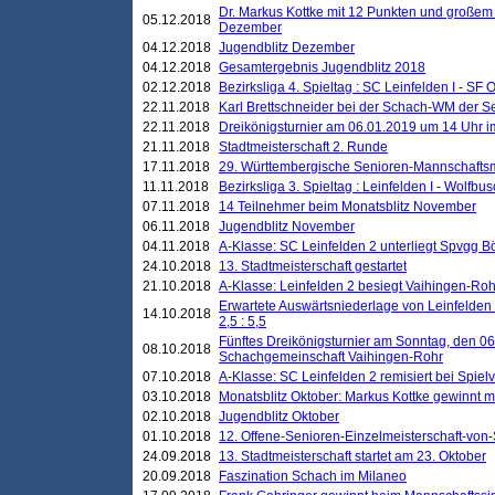
Dr. Markus Kottke mit 12 Punkten und großem
05.12.2018
Dezember
04.12.2018
Jugendblitz Dezember
04.12.2018
Gesamtergebnis Jugendblitz 2018
02.12.2018
Bezirksliga 4. Spieltag : SC Leinfelden I - SF O
22.11.2018
Karl Brettschneider bei der Schach-WM der S
22.11.2018
Dreikönigsturnier am 06.01.2019 um 14 Uhr im 
21.11.2018
Stadtmeisterschaft 2. Runde
17.11.2018
29. Württembergische Senioren-Mannschaftsm
11.11.2018
Bezirksliga 3. Spieltag : Leinfelden I - Wolfbusch
07.11.2018
14 Teilnehmer beim Monatsblitz November
06.11.2018
Jugendblitz November
04.11.2018
A-Klasse: SC Leinfelden 2 unterliegt Spvgg Bö
24.10.2018
13. Stadtmeisterschaft gestartet
21.10.2018
A-Klasse: Leinfelden 2 besiegt Vaihingen-Rohr 
Erwartete Auswärtsniederlage von Leinfelden 
14.10.2018
2,5 : 5,5
Fünftes Dreikönigsturnier am Sonntag, den 0
08.10.2018
Schachgemeinschaft Vaihingen-Rohr
07.10.2018
A-Klasse: SC Leinfelden 2 remisiert bei Spie
03.10.2018
Monatsblitz Oktober: Markus Kottke gewinnt mi
02.10.2018
Jugendblitz Oktober
01.10.2018
12. Offene-Senioren-Einzelmeisterschaft-von
24.09.2018
13. Stadtmeisterschaft startet am 23. Oktober
20.09.2018
Faszination Schach im Milaneo