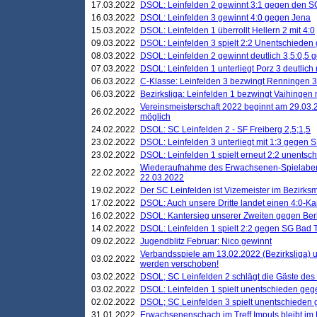
17.03.2022
DSOL: Leinfelden 2 gewinnt 3:1 gegen den 
16.03.2022
DSOL: Leinfelden 3 gewinnt 4:0 gegen Jena
15.03.2022
DSOL: Leinfelden 1 überrollt Hellern 2 mit 4:0
09.03.2022
DSOL: Leinfelden 3 spielt 2:2 Unentschieden
08.03.2022
DSOL: Leinfelden 2 gewinnt deutlich 3,5:0,5
07.03.2022
DSOL: Leinfelden 1 unterliegt Porz 3 deutlich 
06.03.2022
C-Klasse: Leinfelden 3 bezwingt Renningen 3 
06.03.2022
Bezirksliga: Leinfelden 1 bezwingt Vaihingen m
Vereinsmeisterschaft 2022 beginnt am 29.03.2
26.02.2022
möglich
24.02.2022
DSOL: SC Leinfelden 2 - SF Freiberg 2,5;1,5
23.02.2022
DSOL: Leinfelden 3 unterliegt mit 1:3 gegen S
23.02.2022
DSOL: Leinfelden 1 spielt erneut 2:2 unentsc
Wiederaufnahme des Erwachsenen-Spielabend
22.02.2022
22.03.2022
19.02.2022
Der SC Leinfelden ist Vizemeister im Bezirksm
17.02.2022
DSOL: Auch unsere Dritte landet einen 4:0-Ka
16.02.2022
DSOL: Kantersieg unserer Zweiten gegen Ber
14.02.2022
DSOL: Leinfelden 1 spielt 2:2 gegen SG Bad 
09.02.2022
Jugendblitz Februar: Nico gewinnt
Verbandsspiele am 13.02.2022 (Bezirksliga) 
03.02.2022
werden verschoben!
03.02.2022
DSOL; SC Leinfelden 2 schlägt die Gäste des
03.02.2022
DSOL: Leinfelden 1 spielt unentschieden gege
02.02.2022
DSOL; SC Leinfelden 3 spielt unentschieden
31.01.2022
Erwachsenenschach im Treff Impuls bleibt im