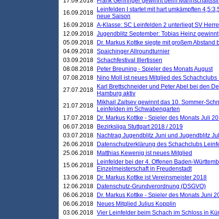
17.09.2018
Frank Gehringer gewinnt beim Mannschaftssi
Leinfelden I startet mit hart umkämpften 4,5:
16.09.2018
neue Saison
16.09.2018
A-Klasse: SC Leinfelden 2 unterliegt SV Herre
12.09.2018
Jugendblitz September: Tobias Heinz gewinnt
05.09.2018
Dr. Markus Kottke siegte mit großem Abstand 
04.09.2018
Spaichinger Allroundturnier
03.09.2018
Schachfestival Illertissen
08.08.2018
Peter Breuning - Spieler des Monats August
07.08.2018
Nino Moll ist neues Mitglied des Schachclubs
Karl Brettschneider und Peter Abel bei den D
27.07.2018
Hamburg aktiv
Mikhail Zaitsev gewinnt das 10. Sommer-Schn
21.07.2018
Leinfelden im Schwabengarten
17.07.2018
Dr. Markus Kottke - Spieler des Monats Juli 2
06.07.2018
Bezirksliga Stuttgart 2018 / 2019
03.07.2018
Nachtrag Jugendblitz Juni und Jugendblitz Jul
26.06.2018
Datenschutzerklärung des Schachclubs Lein
25.06.2018
Matthias Kewenig ist neues Mitglied
Leinfelder bei der 4. Offenen Baden-Württem
15.06.2018
Einzelmeisterschaft in Freudenstadt
13.06.2018
Dr. Markus Kottke ist Vereinsmeister 2018
12.06.2018
Datenschutz-Grundverordnung (DSGVO)
06.06.2018
Dr. Markus Kottke - Spieler des Monats Juni 
06.06.2018
Neues Mitglied Julius Kopplin
03.06.2018
Vier Leinfelder beim Schach im Schloss in K