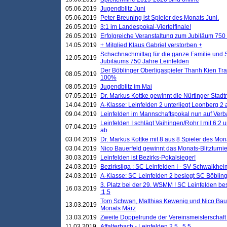
05.06.2019
Jugendblitz Juni
05.06.2019
Peter Breuning ist Spieler des Monats Juni.
26.05.2019
3:1 im Landespokal-Viertelfinale!
26.05.2019
Erfolgreiche Veranstaltung zum Jubiläum 750
14.05.2019
+ Mitglied Klaus Gabriel verstorben +
Schachnachmittag für die ganze Familie und 
12.05.2019
Jubiläums 750 Jahre Leinfelden
Der Böblinger Oberligaspieler Thanh Kien Tran
08.05.2019
100%
08.05.2019
Jugendblitz im Mai
07.05.2019
Dr. Markus Kottke gewinnt die Nürtinger Stadt
14.04.2019
A-Klasse: Leinfelden 2 unterliegt Leonberg 2 a
09.04.2019
Leinfelden im Mannschaftspokal nun auf Ver
Leinfelden I schlägt Vaihingen/Rohr I mit 6:2 
07.04.2019
ab
03.04.2019
Dr. Markus Kottke mit 8 aus 8 Spieler des Mona
03.04.2019
Nico Bauerfeld gewinnt das Monats-Blitzturnier
30.03.2019
Leinfelden ist Bezirks-Pokalsieger!
24.03.2019
Bezirksliga : SC Leinfelden I - SV Schwaikheim
24.03.2019
A-Klasse: SC Leinfelden 2 besiegt SC Böbling
3. Platz bei der 29. WSMM ! SC Leinfelden b
16.03.2019
:1,5
Tom Schwan, Matthias Kewenig und Nico Baue
13.03.2019
Monats März
13.03.2019
Zweite Doppelrunde der Vereinsmeisterschaft i
11.03.2019
Affalterbach - Leinfelden 2,5 . 5,5