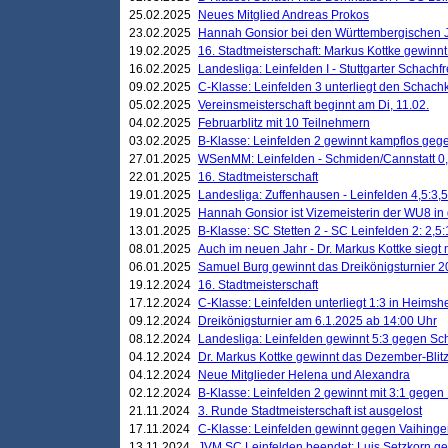
25.02.2025
Neues Mitglied Andreas Prokos
23.02.2025
Hannah Gonsior bei den Württembergischen 
19.02.2025
16. Stadtmeisterschaft: Markus Kottke gewinnt 
16.02.2025
Landesliga: Leinfelden I - Stuttgarter Schachfr
09.02.2025
C-Klasse: Leinfelden 3 unterliegt den Schach
05.02.2025
Vereinsmeisterschaft beginnt am Di, 11.02.
04.02.2025
Februarblitz mit 10 Teilnehmern
03.02.2025
B-Klasse: Leinfelden 2 gewinnt kampflos ge
27.01.2025
WSenMM: Leinfelden - Schmiden/Cannstatt 0,
22.01.2025
16. Stadtmeisterschaft
19.01.2025
Landesliga: Zuffenhausen - Leinfelden 4,5:3,5
19.01.2025
Hannah Gonsior ist Vizemeisterin der WU8 i
13.01.2025
B-Klasse: SC Stetten 2 - SC Leinfelden 2: 2,5:
08.01.2025
Auch im neuen Jahr - Dr. Markus Kottke siegt 
06.01.2025
Samuel Burg gewinnt das Dreikönigsturnier 
19.12.2024
16. Stadtmeisterschaft
17.12.2024
C-Klasse: Leinfelden unterliegt 1:3 in Heimsh
09.12.2024
Dreikönigsturnier am 6.1.2025 ab 14:00 Uhr
08.12.2024
Landesliga: Leinfelden gewinnt 5:3 gegen Sc
04.12.2024
Dr. Markus Kottke gewinnt das Dezember-Blitz
04.12.2024
Neue Mitglieder Helena und Alexandra
02.12.2024
B-Klasse: Leinfelden 2 gewinnt mit 3:1 gegen
21.11.2024
3. Runde Stadtmeisterschaft ist ausgelost
17.11.2024
C-Klasse: Leinfelden gewinnt gegen Vaihinge
13.11.2024
JVM SC Leinfelden beendet: Luis Setzkorn ge