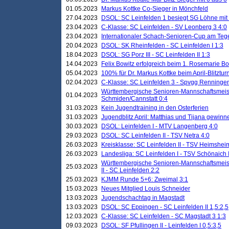
01.05.2023
Markus Kottke Co-Sieger in Mönchfeld
27.04.2023
DSOL: SC Leinfelden 1 besiegt SG Löhne mit 
23.04.2023
C-Klasse: SC Leinfelden - SV Leonberg 3 4:0
23.04.2023
Internationaler Schach-Senioren-Cup am Te
20.04.2023
DSOL: SK Rheinfelden - SC Leinfelden I 1:3
18.04.2023
DSOL: SG Porz III - SC Leinfelden II 1:3
14.04.2023
Felix Bowitz erfolgreich beim 1. Rosemarie B
05.04.2023
100% für Dr. Markus Kottke beim April-Blitztur
02.04.2023
C-Klasse: SC Leinfelden 3 - Spvgg Renningen
Württembergische Senioren-Mannschaftsmeist
01.04.2023
Schmiden/Cannstatt 0:4
31.03.2023
Kein Jugendtraining in den Osterferien
31.03.2023
Jugendblitz April: Matthias und Tijana gewinn
30.03.2023
DSOL: Leinfelden I - MTV Langenberg 4:0
29.03.2023
DSOL: SC Leinfelden II - TSV Netra 4:0
26.03.2023
Kreisklasse: SC Leinfelden II - TSV Heimsheim
26.03.2023
Landesliga: SC Leinfelden I - TSV Schönaich II
Württembergische Senioren-Mannschaftsmeiste
25.03.2023
II - SC Leinfelden 2:2
25.03.2023
KJMM Runde 5+6: Zweimal 3:1
15.03.2023
Neues Mitglied Louis Schneider
13.03.2023
Jugendschachtag in Magstadt
13.03.2023
DSOL: SC Eppingen - SC Leinfelden II 1,5:2,5
12.03.2023
C-Klasse: SC Leinfelden - SC Magstadt 3 1:3
09.03.2023
DSOL: SF Pfullingen II - Leinfelden I 0,5:3,5