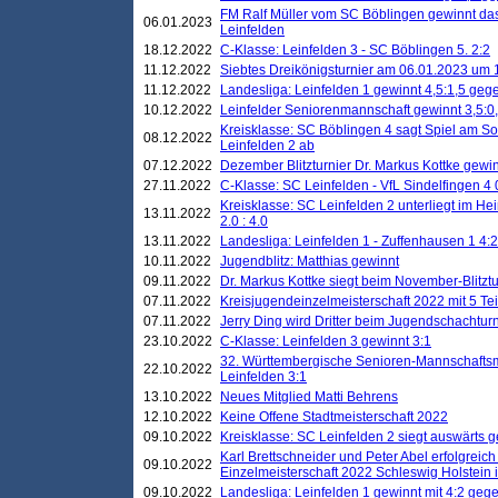
FM Ralf Müller vom SC Böblingen gewinnt das 
06.01.2023
Leinfelden
18.12.2022
C-Klasse: Leinfelden 3 - SC Böblingen 5. 2:2
11.12.2022
Siebtes Dreikönigsturnier am 06.01.2023 um 1
11.12.2022
Landesliga: Leinfelden 1 gewinnt 4,5:1,5 ge
10.12.2022
Leinfelder Seniorenmannschaft gewinnt 3,5:
Kreisklasse: SC Böblingen 4 sagt Spiel am S
08.12.2022
Leinfelden 2 ab
07.12.2022
Dezember Blitzturnier Dr. Markus Kottke gewin
27.11.2022
C-Klasse: SC Leinfelden - VfL Sindelfingen 4 
Kreisklasse: SC Leinfelden 2 unterliegt im H
13.11.2022
2.0 : 4.0
13.11.2022
Landesliga: Leinfelden 1 - Zuffenhausen 1 4:2
10.11.2022
Jugendblitz: Matthias gewinnt
09.11.2022
Dr. Markus Kottke siegt beim November-Blitztu
07.11.2022
Kreisjugendeinzelmeisterschaft 2022 mit 5 T
07.11.2022
Jerry Ding wird Dritter beim Jugendschachturn
23.10.2022
C-Klasse: Leinfelden 3 gewinnt 3:1
32. Württembergische Senioren-Mannschaftsm
22.10.2022
Leinfelden 3:1
13.10.2022
Neues Mitglied Matti Behrens
12.10.2022
Keine Offene Stadtmeisterschaft 2022
09.10.2022
Kreisklasse: SC Leinfelden 2 siegt auswärts g
Karl Brettschneider und Peter Abel erfolgreic
09.10.2022
Einzelmeisterschaft 2022 Schleswig Holstein 
09.10.2022
Landesliga: Leinfelden 1 gewinnt mit 4:2 geg