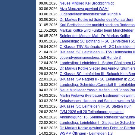
09.06.2026
Neues Mitglied Kei Brockschmidt
03.06.2026
Aiza Morozova gewinnt WAM!
03.06.2026
Jugendvereinsmeisterschaft Runde 4
03.06.2026
Dr. Markus Kottke ist Spieler des Monats Juni
31.05.2026
Karl Brettschneider punktet stark am Bodense
11.05.2026
Markus Kottke wird Fünfter beim Mönchfelder
06.05.2026
Spieler des Monats Mai - Dr. Markus Kottke
03.05.2026
Landesliga: SC Botnang I - SC Leinfelden I 5:
26.04.2026
C-Klasse: TSV Schönaich VI - SC Leinfelden II
21.04.2026
B-Klasse: SC Leinfelden II - TSV Heimsheim II
15.04.2026
Jugendvereinsmeisterschaft Runde 3
12.04.2026
Landesliga: Leinfelden I - SpVgg Böblingen I 
08.04.2026
Dr. Markus Kottke Sieger des April-Blitzturnier
29.03.2026
C-Klasse: SC Leinfelden III - Schach-Kids Ber
22.03.2026
B-Klasse: SV Nagold II - SC Leinfelden II: 2,5:
15.03.2026
Landesliga: Schmiden/Cannstatt II - Leinfelden
04.03.2026
Neue Mitglieder Yassin Meftahi und Jonas Pa
04.03.2026
Martin Pielawa (Freibauer Esslingen) gewinnt 
03.03.2026
Schulschach: Hannah und Samuel werden Ma
02.03.2026
B-Klasse: SC Leinfelden II - SC Stetten II 0:4
26.02.2026
JVM 2026 mit 20 Teilnehmern gestartet
26.02.2026
Ankündigung: 16. Sommerschnellschachturnie
22.02.2026
Landesliga: Leinfelden I - Stuttgarter Schachfr
18.02.2026
Dr. Markus Kottke gewinnt das Februar-Blitztu
14.02.2026
WSMM Öffingen - Leinfelden 1:3