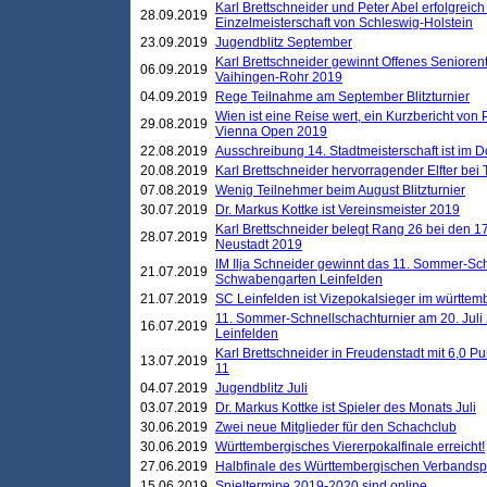
Karl Brettschneider und Peter Abel erfolgreich
28.09.2019
Einzelmeisterschaft von Schleswig-Holstein
23.09.2019
Jugendblitz September
Karl Brettschneider gewinnt Offenes Seniore
06.09.2019
Vaihingen-Rohr 2019
04.09.2019
Rege Teilnahme am September Blitzturnier
Wien ist eine Reise wert, ein Kurzbericht von
29.08.2019
Vienna Open 2019
22.08.2019
Ausschreibung 14. Stadtmeisterschaft ist im
20.08.2019
Karl Brettschneider hervorragender Elfter bei
07.08.2019
Wenig Teilnehmer beim August Blitzturnier
30.07.2019
Dr. Markus Kottke ist Vereinsmeister 2019
Karl Brettschneider belegt Rang 26 bei den 1
28.07.2019
Neustadt 2019
IM Ilja Schneider gewinnt das 11. Sommer-Sch
21.07.2019
Schwabengarten Leinfelden
21.07.2019
SC Leinfelden ist Vizepokalsieger im württem
11. Sommer-Schnellschachturnier am 20. Jul
16.07.2019
Leinfelden
Karl Brettschneider in Freudenstadt mit 6,0 
13.07.2019
11
04.07.2019
Jugendblitz Juli
03.07.2019
Dr. Markus Kottke ist Spieler des Monats Juli
30.06.2019
Zwei neue Mitglieder für den Schachclub
30.06.2019
Württembergisches Viererpokalfinale erreicht!
27.06.2019
Halbfinale des Württembergischen Verbands
15.06.2019
Spieltermine 2019-2020 sind online