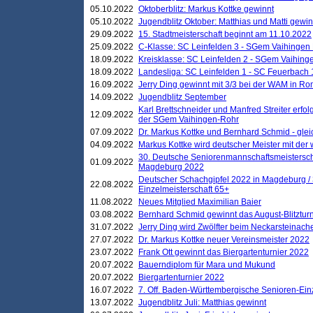
05.10.2022
Oktoberblitz: Markus Kottke gewinnt
05.10.2022
Jugendblitz Oktober: Matthias und Matti gewi
29.09.2022
15. Stadtmeisterschaft beginnt am 11.10.2022
25.09.2022
C-Klasse: SC Leinfelden 3 - SGem Vaihingen 
18.09.2022
Kreisklasse: SC Leinfelden 2 - SGem Vaihinge
18.09.2022
Landesliga: SC Leinfelden 1 - SC Feuerbach 
16.09.2022
Jerry Ding gewinnt mit 3/3 bei der WAM in 
14.09.2022
Jugendblitz September
Karl Brettschneider und Manfred Streiter erfo
12.09.2022
der SGem Vaihingen-Rohr
07.09.2022
Dr. Markus Kottke und Bernhard Schmid - glei
04.09.2022
Markus Kottke wird deutscher Meister mit de
30. Deutsche Seniorenmannschaftsmeistersch
01.09.2022
Magdeburg 2022
Deutscher Schachgipfel 2022 in Magdeburg /
22.08.2022
Einzelmeisterschaft 65+
11.08.2022
Neues Mitglied Maximilian Baier
03.08.2022
Bernhard Schmid gewinnt das August-Blitzturn
31.07.2022
Jerry Ding wird Zwölfter beim Neckarsteinac
27.07.2022
Dr. Markus Kottke neuer Vereinsmeister 2022
23.07.2022
Frank Ott gewinnt das Biergartenturnier 2022
20.07.2022
Bauerndiplom für Mara und Mukund
20.07.2022
Biergartenturnier 2022
16.07.2022
7. Off. Baden-Württembergische Senioren-Ein
13.07.2022
Jugendblitz Juli: Matthias gewinnt