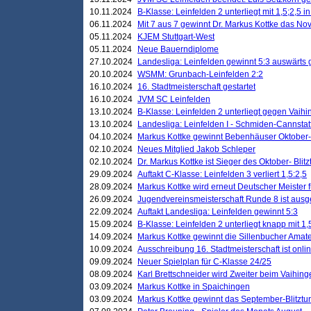
10.11.2024
B-Klasse: Leinfelden 2 unterliegt mit 1,5;2,5 
06.11.2024
Mit 7 aus 7 gewinnt Dr. Markus Kottke das Nov
05.11.2024
KJEM Stuttgart-West
05.11.2024
Neue Bauerndiplome
27.10.2024
Landesliga: Leinfelden gewinnt 5:3 auswärts
20.10.2024
WSMM: Grunbach-Leinfelden 2:2
16.10.2024
16. Stadtmeisterschaft gestartet
16.10.2024
JVM SC Leinfelden
13.10.2024
B-Klasse: Leinfelden 2 unterliegt gegen Vaihi
13.10.2024
Landesliga: Leinfelden I - Schmiden-Cannstatt 
04.10.2024
Markus Kottke gewinnt Bebenhäuser Oktober-B
02.10.2024
Neues Mitglied Jakob Schleper
02.10.2024
Dr. Markus Kottke ist Sieger des Oktober- Blitz
29.09.2024
Auftakt C-Klasse: Leinfelden 3 verliert 1,5:2,5
28.09.2024
Markus Kottke wird erneut Deutscher Meister 
26.09.2024
Jugendvereinsmeisterschaft Runde 8 ist ausg
22.09.2024
Auftakt Landesliga: Leinfelden gewinnt 5:3
15.09.2024
B-Klasse: Leinfelden 2 unterliegt knapp mit 1,
14.09.2024
Markus Kottke gewinnt die Sillenbucher Amate
10.09.2024
Ausschreibung 16. Stadtmeisterschaft ist onli
09.09.2024
Neuer Spielplan für C-Klasse 24/25
08.09.2024
Karl Brettschneider wird Zweiter beim Vaihing
03.09.2024
Markus Kottke in Spaichingen
03.09.2024
Markus Kottke gewinnt das September-Blitztur