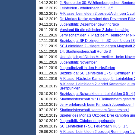
14.12.2019
2. Runde der 30. WÜrttembergischen Seniore
08.12.2019
Leinfelden - Affalterbach 5,5 : 2,5
08.12.2019
A-Klasse: Leinfelden 2 besiegt Aidlingen 1 zu
04.12.2019
Dr. Markus Kottke gewinnt das Dezember Blitzt
04.12.2019
Jugendblitz Dezember gewinnt Nico
28.11.2019
Vorstand für die nächsten 2 Jahre bestätigt
23.11.2019
Jerry schafft den 7. Platz beim Heilbronner 
17.11.2019
Bezirksliga: SF Ditzingen II - SC Leinfelden I 3
17.11.2019
SC-Leinfelden 2 - siegreich gegen Magstadt 2
15.11.2019
14. Stadtmeisterschaft Runde 3
06.11.2019
Und täglich grüßt das Murmeltier - beim Novemb
06.11.2019
Jugendblitz November
04.11.2019
Jugendfreizeit in den Herbstferien
03.11.2019
Bezirksliga: SC Leinfelden 1 - SF Oeffingen 1 
03.11.2019
A-Klasse: Nächster Kantersieg für Leinfelden 2
A-Klasse: Leinfelden 2 landet Kantersieg aus
20.10.2019
Brettpunkten
20.10.2019
Bezirksliga: Schwaikheim - Leinfelden 3,5 : 4,
16.10.2019
Stadtmeisterschaft mit 11 Teilnehmern gestart
13.10.2019
Jerry erfolgreich beim Kirnbach Jugendopen!
07.10.2019
Stadtmeisterschaft startet am Donnerstag !
02.10.2019
Spieler des Monats Oktober: Drei kämpfen um
02.10.2019
Jugendblitz Oktober doppelrundig
29.09.2019
SC Leinfelden I - SC Feuerbach II 6,5 . 1,5
29.09.2019
A-Klasse: Leinfelden 2 besiegt Renningen 1 z