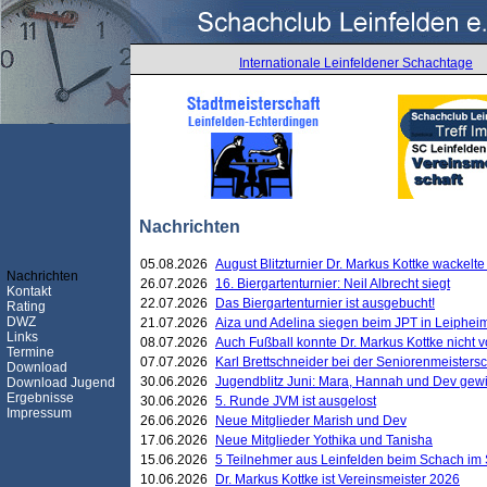
Internationale Leinfeldener Schachtage
Nachrichten
05.08.2026
August Blitzturnier Dr. Markus Kottke wackel
Nachrichten
26.07.2026
16. Biergartenturnier: Neil Albrecht siegt
Kontakt
22.07.2026
Das Biergartenturnier ist ausgebucht!
Rating
DWZ
21.07.2026
Aiza und Adelina siegen beim JPT in Leiphei
Links
08.07.2026
Auch Fußball konnte Dr. Markus Kottke nicht
Termine
07.07.2026
Karl Brettschneider bei der Seniorenmeister
Download
30.06.2026
Jugendblitz Juni: Mara, Hannah und Dev gew
Download Jugend
Ergebnisse
30.06.2026
5. Runde JVM ist ausgelost
Impressum
26.06.2026
Neue Mitglieder Marish und Dev
17.06.2026
Neue Mitglieder Yothika und Tanisha
15.06.2026
5 Teilnehmer aus Leinfelden beim Schach im 
10.06.2026
Dr. Markus Kottke ist Vereinsmeister 2026