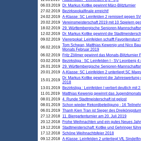
06.03.2019
Dr. Markus Kottke gewinnt März-Blitzturnier
27.02.2019
Bezirkspokalfinale erreicht!
24.02.2019
A-Klasse: SC Leinfelden 2 remisiert gegen SV
20.02.2019
Vereinsmeisterschaft 2019 mit 10 Spielern ges
18.02.2019
29. Württembergische Senioren-Mannschaftsm
12.02.2019
Dr. Markus Kottke gewinnt die Stadtmeistersc
09.02.2019
Viererpokal: Leinfelden schafft Favoritensturz!
Tom Schwan, Matthias Kewenig und Nico Baue
06.02.2019
Monats Februar 2019
06.02.2019
Fritz Zöllmer gewinnt das Monats-Blitzturnier 
03.02.2019
Bezirksliga : SC Leinfelden I - SV Leonberg 4:
26.01.2019
29. Württembergische Senioren-Mannschaftsm
20.01.2019
A-Klasse: SC Leinfelden 2 unterliegt SC Magst
Dr. Markus Kottke gewinnt die Jahreswertung d
15.01.2019
2018
13.01.2019
Bezirksliga : Leinfelden I verliert deutlich mit 
11.01.2019
Matthias Kewenig gewinnt das Jugendmonatsbl
08.01.2019
4. Runde Stadtmeisterschaft ist gelost
08.01.2019
Schon wieder Rekordbeteiligung - 16 Teilneh
06.01.2019
Thanh Kien Tran ist Sieger des Dreikönigstur
27.12.2018
11. Biergartenturnier am 20. Juli 2019
20.12.2018
Frohe Weihnachten und ein gutes Neues Jah
19.12.2018
Stadtmeisterschaft: Kottke und Gehringer führ
17.12.2018
Schöne Weihnachtsfeier 2018
09.12.2018
A-Klasse: Leinfelden 2 unterliegt VfL Sindelfin