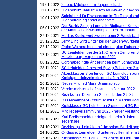
19.01.2022
2 neue Mitglieder im Jugendschach
12.01.2022
Jugendblitz Januar: Matthias Kewenig gewinn
Spielabend für Erwachsene im Treff Impuls ru
10.01.2022
Jugendtraining findet aber statt
Der Bezirk Stuttgart und alle Stuttgarter Krei
06.01.2022
der Mannschaftswettkämpfe auch im Januar
27.12.2021
Markus Kottke wird Zweiter beim 2. Wittelsb
25.12.2021
Jerry Ding wird Dritter bei der Baden-Württem
22.12.2021
Frohe Weihnachten und einen guten Rutsch i
SC Leinfelden bei der 21. Offenen Senioren S
12.12.2021
Mecklenburg-Vorpommern 2021
06.12.2021
Coronabedingte Änderungen beim Schachclub 
28.11.2021
SC Leinfelden 2 besiegt Spvgg Böblingen 2 mi
Altersklassen-Sieg für den SC Leinfelden bei
26.11.2021
Kreisjugendeinzelmeisterschaften 2021!
26.11.2021
Neues Mitglied Mara Scannapieco
26.11.2021
Vereinsmeisterschaft startet im Januar 2022
14.11.2021
Bezirksliga: Ditzingen 2 - Leinfelden 2,5:3,5
10.11.2021
Das November-Blitzturnier mit Dr. Markus Kott
07.11.2021
Kreisklasse: SC Leinfelden 2 unterliegt SC B
04.11.2021
Mitgliederversammlung 2021 - neuer Vorstan
Karl Brettschneider erfolgreich beim 9. Inte
30.10.2021
Tegernsee
24.10.2021
Bezirksliga: Leinfelden 1 bezwingt Sindelfinge
24.10.2021
C-Klasse: Leinfelden 3 unterliegt Heimsheim 2
17.10.2021
Kreisklasse: SC Leinfelden 2 siegt in Herrenbe