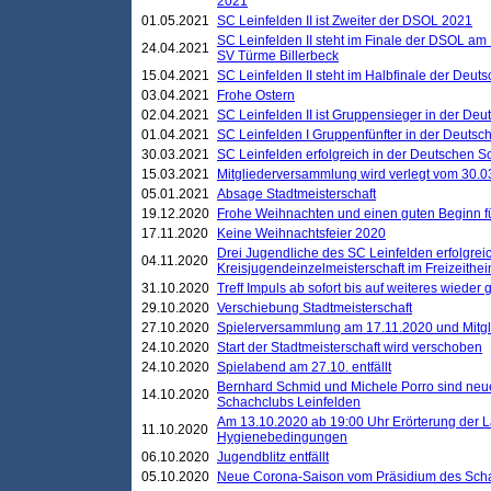
2021
01.05.2021
SC Leinfelden II ist Zweiter der DSOL 2021
SC Leinfelden II steht im Finale der DSOL am 
24.04.2021
SV Türme Billerbeck
15.04.2021
SC Leinfelden II steht im Halbfinale der Deu
03.04.2021
Frohe Ostern
02.04.2021
SC Leinfelden II ist Gruppensieger in der De
01.04.2021
SC Leinfelden I Gruppenfünfter in der Deuts
30.03.2021
SC Leinfelden erfolgreich in der Deutschen 
15.03.2021
Mitgliederversammlung wird verlegt vom 30.0
05.01.2021
Absage Stadtmeisterschaft
19.12.2020
Frohe Weihnachten und einen guten Beginn f
17.11.2020
Keine Weihnachtsfeier 2020
Drei Jugendliche des SC Leinfelden erfolgreic
04.11.2020
Kreisjugendeinzelmeisterschaft im Freizeithe
31.10.2020
Treff Impuls ab sofort bis auf weiteres wieder
29.10.2020
Verschiebung Stadtmeisterschaft
27.10.2020
Spielerversammlung am 17.11.2020 und Mitg
24.10.2020
Start der Stadtmeisterschaft wird verschoben
24.10.2020
Spielabend am 27.10. entfällt
Bernhard Schmid und Michele Porro sind neu
14.10.2020
Schachclubs Leinfelden
Am 13.10.2020 ab 19:00 Uhr Erörterung der L
11.10.2020
Hygienebedingungen
06.10.2020
Jugendblitz entfällt
05.10.2020
Neue Corona-Saison vom Präsidium des Sch