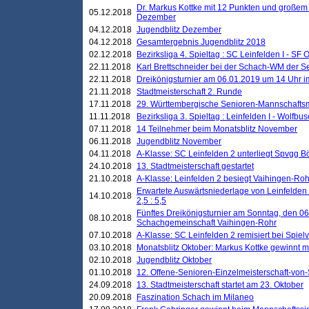
Dr. Markus Kottke mit 12 Punkten und großem
05.12.2018
Dezember
04.12.2018
Jugendblitz Dezember
04.12.2018
Gesamtergebnis Jugendblitz 2018
02.12.2018
Bezirksliga 4. Spieltag : SC Leinfelden I - SF O
22.11.2018
Karl Brettschneider bei der Schach-WM der S
22.11.2018
Dreikönigsturnier am 06.01.2019 um 14 Uhr im 
21.11.2018
Stadtmeisterschaft 2. Runde
17.11.2018
29. Württembergische Senioren-Mannschaftsm
11.11.2018
Bezirksliga 3. Spieltag : Leinfelden I - Wolfbusch
07.11.2018
14 Teilnehmer beim Monatsblitz November
06.11.2018
Jugendblitz November
04.11.2018
A-Klasse: SC Leinfelden 2 unterliegt Spvgg Bö
24.10.2018
13. Stadtmeisterschaft gestartet
21.10.2018
A-Klasse: Leinfelden 2 besiegt Vaihingen-Rohr 
Erwartete Auswärtsniederlage von Leinfelden 
14.10.2018
2,5 : 5,5
Fünftes Dreikönigsturnier am Sonntag, den 0
08.10.2018
Schachgemeinschaft Vaihingen-Rohr
07.10.2018
A-Klasse: SC Leinfelden 2 remisiert bei Spie
03.10.2018
Monatsblitz Oktober: Markus Kottke gewinnt mi
02.10.2018
Jugendblitz Oktober
01.10.2018
12. Offene-Senioren-Einzelmeisterschaft-von
24.09.2018
13. Stadtmeisterschaft startet am 23. Oktober
20.09.2018
Faszination Schach im Milaneo