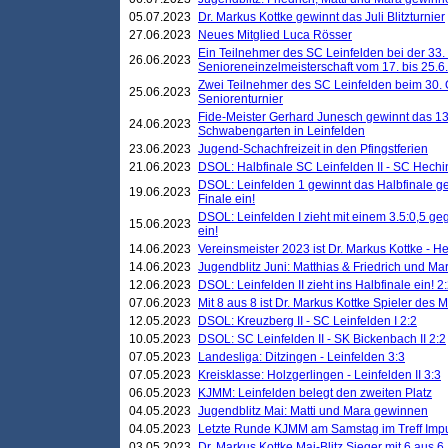
05.07.2023
Dr. Markus Kottke gewinnt das Juli Blitzturnier
27.06.2023
Neues Mitglied Luca Rösser
Ein Teilnehmer des SC Leinfelden bei der 33.
26.06.2023
Senioreneinzelmeisterschaft vom 17. bis 25.
Zwei Teilnehmer des SC Leinfelden beim 30.
25.06.2023
Seniorenturnier
Fide-Meister Gerhard Junesch gewinnt das 1
24.06.2023
Schwabengarten in Leinfelden
23.06.2023
Jugend-Schachfreizeit in den Pfingstferien
21.06.2023
DSOL: Halbfinale SC Leinfelden II - SC Hechi
DSOL: Leinfelden 1 gewinnt das Halbfinale geg
19.06.2023
Finale ein!
DSOL: Leinfelden I zieht mit einem 3.5:0,5 g
15.06.2023
ein!
14.06.2023
Vereinsmeister 2023 ist Dr. Markus Kottke - 
14.06.2023
Jugendblitz Juni: Matthias & Friedrich und M
12.06.2023
DSOL: Leinfelden II zieht ins Halbfinale ein! 2
07.06.2023
Mit 8 aus 8 ist Dr. Markus Kottke Spieler des 
12.05.2023
DSOL: Kreuzberg II - SC Leinfelden I 2:2
10.05.2023
DSOL: SC Leinfelden II - SK Bickenbach II 2:2
07.05.2023
Landesliga: Ditzingen - Leinfelden 3:3
07.05.2023
Kreisklasse: Holzgerlingen - Leinfelden II 3:3
06.05.2023
KJMM: Leinfelden belegt den zweiten Platz
04.05.2023
Jugendblitz Mai: Matti und Mara gewinnen
04.05.2023
Letzte Runde KJMM am Samstag im Treff Imp
03.05.2023
Dr. Markus Kottke Mai-Blitz Sieger mit 6 aus 6