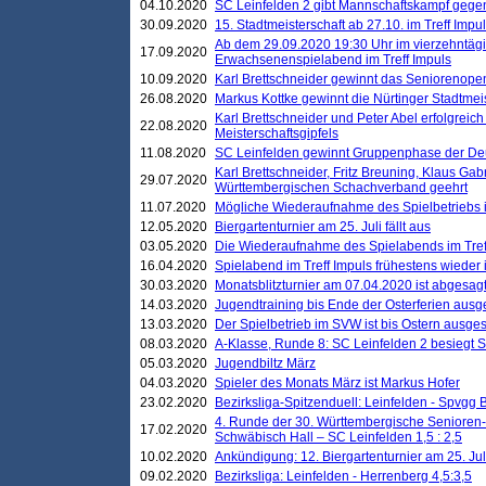
04.10.2020
SC Leinfelden 2 gibt Mannschaftskampf gege
30.09.2020
15. Stadtmeisterschaft ab 27.10. im Treff Impu
Ab dem 29.09.2020 19:30 Uhr im vierzehntäg
17.09.2020
Erwachsenenspielabend im Treff Impuls
10.09.2020
Karl Brettschneider gewinnt das Seniorenopen
26.08.2020
Markus Kottke gewinnt die Nürtinger Stadtmei
Karl Brettschneider und Peter Abel erfolgreic
22.08.2020
Meisterschaftsgipfels
11.08.2020
SC Leinfelden gewinnt Gruppenphase der De
Karl Brettschneider, Fritz Breuning, Klaus Gab
29.07.2020
Württembergischen Schachverband geehrt
11.07.2020
Mögliche Wiederaufnahme des Spielbetriebs
12.05.2020
Biergartenturnier am 25. Juli fällt aus
03.05.2020
Die Wiederaufnahme des Spielabends im Treff
16.04.2020
Spielabend im Treff Impuls frühestens wieder
30.03.2020
Monatsblitzturnier am 07.04.2020 ist abgesag
14.03.2020
Jugendtraining bis Ende der Osterferien ausg
13.03.2020
Der Spielbetrieb im SVW ist bis Ostern ausges
08.03.2020
A-Klasse, Runde 8: SC Leinfelden 2 besiegt 
05.03.2020
Jugendbiltz März
04.03.2020
Spieler des Monats März ist Markus Hofer
23.02.2020
Bezirksliga-Spitzenduell: Leinfelden - Spvgg 
4. Runde der 30. Württembergische Senioren
17.02.2020
Schwäbisch Hall – SC Leinfelden 1,5 : 2,5
10.02.2020
Ankündigung: 12. Biergartenturnier am 25. Juli
09.02.2020
Bezirksliga: Leinfelden - Herrenberg 4,5:3,5