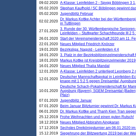
09.02.2020
A-Klasse: Leinfelden 2 - Spvgg Böblingen 3 1,
05.02.2020
Stephan Kaufhold / SC Böblingen gewinnt das 
05.02.2020
Jugendblitz Februar
Dr. Markus Kottke Achter bei der Württembergi
02.02.2020
in Tuttlingen
3. Runde der 30. Württembergische Senioren
27.01.2020
Leinfelden – Stuttgarter Schachfreunde III 2,5 
26.01.2020
Start der Vereinsmeisterschaft 2020 am 11. F
22.01.2020
Neues Mitglied Friedrich Knörzer
19.01.2020
Bezirksliga: Nagold - Leinfelden 4:4
18.01.2020
3. Platz in der Bezirksblitzeinzelmeisterschaft
18.01.2020
Markus Kottke ist Kreisblitzeinzelmeister 2019
16.01.2020
Neues Mitglied Thalia Mandal
12.01.2020
A-Klasse: Leinfelden 2 unterliegt Leonberg 2 
Deutscher Mannschaftspokal in Leinfelden-Ech
12.01.2020
knapp mit 1,5:2,5 gegen Dreisamtal, Augsbur
Deutsche Schach-Pokalmeisterschaft für Mann
10.01.2020
Augsburg (Bayern), SGEM Dreisamtal (Baden
Pfalz)
07.01.2020
Jugendblitz Januar
07.01.2020
Beim Januar Blitzturnier gewinnt Dr. Markus 
06.01.2020
Dr. Markus Kottke und Thanh Kien Tran siegen
25.12.2019
Frohe Weihnachten und einen guten Rutsch!
18.12.2019
Neues Mitglied Abbirahm Aingkaran
17.12.2019
Sechstes Dreikönigsturnier am 06.01.2020 im T
15.12.2019
Siegehrung der Blitzwertung 2019 bei der Wei