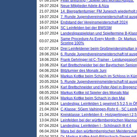
07.08.2024
Peter Breuning - Spieler des Monats August.
26.07.2024
Neue Mitglieder Adele & Aiza
21.07.2024
14. Biergartenturnier: FM Junesch wiederholt
19.07.2024
7. Runde Jugendvereinsmeisterschaft ist ausg
16.07.2024
Endstand der Vereinsmeisterschaft 2024
16.07.2024
SC Leinfelden bei der BWSSM
16.07.2024
Landesligaspielplan und Spieltermine B-Kla
Same Procedure As Every Month - Dr. Markus 
03.07.2024
Scoring 100%
02.07.2024
Drei Leinfeldener beim Großmeistersimultan 
28.06.2024
6. Runde Jugendvereinsmeisterschaft ist ausg
18.06.2024
Frank Gehringer ist C-Trainer - Leistungssport
10.06.2024
Karl Brettschneider bei der Bayrischen Senio
04.06.2024
Blitzturnier des Monats Juni
02.06.2024
Markus Kottke beim Schach im Schloss in Kü
20.05.2024
5. Runde Jugendvereinsmeisterschaft ist ausg
15.05.2024
Karl Brettschneider und Peter Abel in Bregenz
08.05.2024
Markus Kottke ist Spieler des Monats Mai
01.05.2024
Markus Kottke beim Schach in den Mai
28.04.2024
Landesliga: Leinfelden 1 gewinnt 5,5:2,5 in Ö
21.04.2024
C-Klasse: SGem Vaihingen-Rohr 6 - SC Leinfe
21.04.2024
Kreisklasse: Leinfelden II - Holzgerlingen I 2,5
13.04.2024
Leinfelden bei der württembergischen Mannsc
07.04.2024
Landesliga: Leinfelden I - Schönaich III 4:4
06.04.2024
Mara bei den württembergischen Meisterscha
03.04.2024
Dr. Markus Kottke April-Blitzschach-Sieger mit