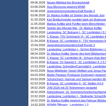
09.06.2026
Neues Mitglied Kei Brockschmidt
03.06.2026
Aiza Morozova gewinnt WAM!
03.06.2026
Jugendvereinsmeisterschaft Runde 4
03.06.2026
Dr. Markus Kottke ist Spieler des Monats Juni
31.05.2026
Karl Brettschneider punktet stark am Bodense
11.05.2026
Markus Kottke wird Fünfter beim Mönchfelder
06.05.2026
Spieler des Monats Mai - Dr. Markus Kottke
03.05.2026
Landesliga: SC Botnang I - SC Leinfelden I 5:
26.04.2026
C-Klasse: TSV Schönaich VI - SC Leinfelden II
21.04.2026
B-Klasse: SC Leinfelden II - TSV Heimsheim II
15.04.2026
Jugendvereinsmeisterschaft Runde 3
12.04.2026
Landesliga: Leinfelden I - SpVgg Böblingen I 
08.04.2026
Dr. Markus Kottke Sieger des April-Blitzturnier
29.03.2026
C-Klasse: SC Leinfelden III - Schach-Kids Ber
22.03.2026
B-Klasse: SV Nagold II - SC Leinfelden II: 2,5:
15.03.2026
Landesliga: Schmiden/Cannstatt II - Leinfelden
04.03.2026
Neue Mitglieder Yassin Meftahi und Jonas Pa
04.03.2026
Martin Pielawa (Freibauer Esslingen) gewinnt 
03.03.2026
Schulschach: Hannah und Samuel werden Ma
02.03.2026
B-Klasse: SC Leinfelden II - SC Stetten II 0:4
26.02.2026
JVM 2026 mit 20 Teilnehmern gestartet
26.02.2026
Ankündigung: 16. Sommerschnellschachturnie
22.02.2026
Landesliga: Leinfelden I - Stuttgarter Schachfr
18.02.2026
Dr. Markus Kottke gewinnt das Februar-Blitztu
14.02.2026
WSMM Öffingen - Leinfelden 1:3