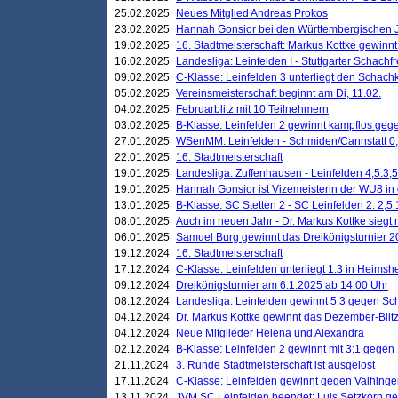
25.02.2025
Neues Mitglied Andreas Prokos
23.02.2025
Hannah Gonsior bei den Württembergischen 
19.02.2025
16. Stadtmeisterschaft: Markus Kottke gewinnt 
16.02.2025
Landesliga: Leinfelden I - Stuttgarter Schachfr
09.02.2025
C-Klasse: Leinfelden 3 unterliegt den Schach
05.02.2025
Vereinsmeisterschaft beginnt am Di, 11.02.
04.02.2025
Februarblitz mit 10 Teilnehmern
03.02.2025
B-Klasse: Leinfelden 2 gewinnt kampflos ge
27.01.2025
WSenMM: Leinfelden - Schmiden/Cannstatt 0,
22.01.2025
16. Stadtmeisterschaft
19.01.2025
Landesliga: Zuffenhausen - Leinfelden 4,5:3,5
19.01.2025
Hannah Gonsior ist Vizemeisterin der WU8 i
13.01.2025
B-Klasse: SC Stetten 2 - SC Leinfelden 2: 2,5:
08.01.2025
Auch im neuen Jahr - Dr. Markus Kottke siegt 
06.01.2025
Samuel Burg gewinnt das Dreikönigsturnier 
19.12.2024
16. Stadtmeisterschaft
17.12.2024
C-Klasse: Leinfelden unterliegt 1:3 in Heimsh
09.12.2024
Dreikönigsturnier am 6.1.2025 ab 14:00 Uhr
08.12.2024
Landesliga: Leinfelden gewinnt 5:3 gegen Sc
04.12.2024
Dr. Markus Kottke gewinnt das Dezember-Blitz
04.12.2024
Neue Mitglieder Helena und Alexandra
02.12.2024
B-Klasse: Leinfelden 2 gewinnt mit 3:1 gegen
21.11.2024
3. Runde Stadtmeisterschaft ist ausgelost
17.11.2024
C-Klasse: Leinfelden gewinnt gegen Vaihinge
13.11.2024
JVM SC Leinfelden beendet: Luis Setzkorn ge