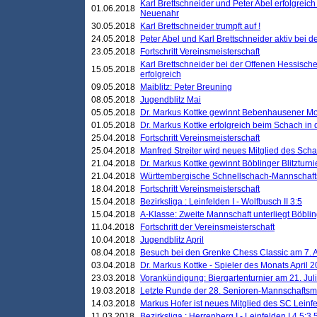
Karl Brettschneider und Peter Abel erfolgreic
01.06.2018
Neuenahr
30.05.2018
Karl Brettschneider trumpft auf !
24.05.2018
Peter Abel und Karl Brettschneider aktiv bei
23.05.2018
Fortschritt Vereinsmeisterschaft
Karl Brettschneider bei der Offenen Hessisch
15.05.2018
erfolgreich
09.05.2018
Maiblitz: Peter Breuning
08.05.2018
Jugendblitz Mai
05.05.2018
Dr. Markus Kottke gewinnt Bebenhausener Mo
01.05.2018
Dr. Markus Kottke erfolgreich beim Schach in
25.04.2018
Fortschritt Vereinsmeisterschaft
25.04.2018
Manfred Streiter wird neues Mitglied des Sch
21.04.2018
Dr. Markus Kottke gewinnt Böblinger Blitzturni
21.04.2018
Württembergische Schnellschach-Mannschafts
18.04.2018
Fortschritt Vereinsmeisterschaft
15.04.2018
Bezirksliga : Leinfelden I - Wolfbusch II 3:5
15.04.2018
A-Klasse: Zweite Mannschaft unterliegt Böblin
11.04.2018
Fortschritt der Vereinsmeisterschaft
10.04.2018
Jugendblitz April
08.04.2018
Besuch bei den Grenke Chess Classic am 7. A
03.04.2018
Dr. Markus Kottke - Spieler des Monats April 
23.03.2018
Vorankündigung: Biergartenturnier am 21. Jul
19.03.2018
Letzte Runde der 28. Senioren-Mannschaftsme
14.03.2018
Markus Hofer ist neues Mitglied des SC Leinf
11.03.2018
Bezirksliga : Herrenberg I - Leinfelden I 4,5:3,