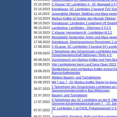
22.10.2023
C-Klasse: SC Leinfelden 3 - SC Magstadt 3 3,
22.10.2023
Kreisklasse: SC Leinfelden 2 besiegt TSV Schö
11.10.2023
Jugendblitz Oktober: Matthias und Mara gewi
10.10.2023
Markus Kottke ist Spieler des Monats Oktober
08.10.2023
Kreisklasse: Leinfelden 2 unterliegt Vfl Sindel
08.10.2023
Landesliga: Leinfelden - Ditzingen 5,5:2,5
08.10.2023
C-Klasse: Herrenberg III - Leinfelden III 2:2
24.09.2023
Monatsblitz September: Anton und Mara gew
17.09.2023
Kreisklasse: Spielvereinigung Renningen 1 unt
17.09.2023
C-KLasse: SC Leinfelden 3 besiegt SV Leonbe
2 Teilnehmer des Schachclubs Leinfelden bei
10.09.2023
Schachgemeinschaft Vaihingen / Rohr e.V.
05.09.2023
Durchmarsch von Markus Kottke und Felix Bow
20.08.2023
Vier Leinfeldener beim LeoChess Open 2023
Württemberg wird mit Markus Kottke erneut D
19.08.2023
Mannschaftsmeister
15.08.2023
Weitere Bauern- und Turmdiplome
02.08.2023
Mit 7 aus 7 - Dr. Markus Kottke Sieger im Augus
2 Teilnehmer des Schachclubs Leinfelden an 
26.07.2023
Seniorenmeisterschaft in Bad Wildungen
21.07.2023
Bauern- und Turmdiplom
4 Teilnehmer des SC Leinfelden an der 8. O
17.07.2023
Senioren-Einzelmeisterschaft vom 7. - 15. Jul
SC Leinfelden 1 ist DSOL-Pokalgewinner! 2,5:1
07.07.2023
!
06.07.2023
Jugendblitz: Friedrich, Matti und Mara gewinn