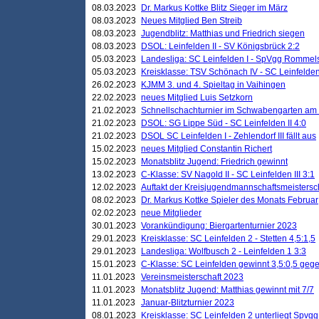
08.03.2023
Dr. Markus Kottke Blitz Sieger im März
08.03.2023
Neues Mitglied Ben Streib
08.03.2023
Jugendblitz: Matthias und Friedrich siegen
08.03.2023
DSOL: Leinfelden II - SV Königsbrück 2:2
05.03.2023
Landesliga: SC Leinfelden I - SpVgg Rommels
05.03.2023
Kreisklasse: TSV Schönach IV - SC Leinfelden 
26.02.2023
KJMM 3. und 4. Spieltag in Vaihingen
22.02.2023
neues Mitglied Luis Setzkorn
21.02.2023
Schnellschachturnier im Schwabengarten am
21.02.2023
DSOL: SG Lippe Süd - SC Leinfelden II 4:0
21.02.2023
DSOL SC Leinfelden I - Zehlendorf III fällt aus
15.02.2023
neues Mitglied Constantin Richert
15.02.2023
Monatsblitz Jugend: Friedrich gewinnt
13.02.2023
C-Klasse: SV Nagold II - SC Leinfelden III 3:1
12.02.2023
Auftakt der Kreisjugendmannschaftsmeistersc
08.02.2023
Dr. Markus Kottke Spieler des Monats Februar
02.02.2023
neue Mitglieder
30.01.2023
Vorankündigung: Biergartenturnier 2023
29.01.2023
Kreisklasse: SC Leinfelden 2 - Stetten 4,5:1,5
29.01.2023
Landesliga: Wolfbusch 2 - Leinfelden 1 3:3
15.01.2023
C-Klasse: SC Leinfelden gewinnt 3,5:0,5 geg
11.01.2023
Vereinsmeisterschaft 2023
11.01.2023
Monatsblitz Jugend: Matthias gewinnt mit 7/7
11.01.2023
Januar-Blitzturnier 2023
08.01.2023
Kreisklasse: SC Leinfelden 2 unterliegt Spvg