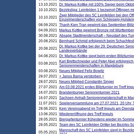
13.10.2021
Dr. Markus Kottke mit 100% Sieger beim Oktobe
10.10.2021
Bezirksliga: Leinfelden 1 bezwingt Öffingen mi
Zwei Mitglieder des SC Leinfelden bei den Of
10.10.2021
Einzelmeisterschaften von Schleswig-Holstei
08.09.2021
Thanh Kien Tran gewinnt das September-Blitz
04.09.2021
Markus Kottke gewinnt Bronze mit Württemberg
30.08.2021
Absage Stadtmeisterschaft – Neustart des Tur
20.08.2021
Bernhard Schmid erfolgreich beim Schachfesti
Dr. Markus Kottke bei der 29. Deutschen Sen
20.08.2021
Landesverbände
04.08.2021
Dr. Markus Kottke siegt beim ersten Blitzturn
Karl Brettschneider und Peter Abel erfolgreic
03.08.2021
Seniorenmeisterschaften in Magdeburg
03.08.2021
Neues Mitglied Felix Bowitz
28.07.2021
+ Janos Barna verstorben +
28.07.2021
Neues Mitglied Constantin Singer
27.07.2021
Am 03.08.2021 erstes Blitzturnier im Treff Im
16.07.2021
Brandenburger Seniorenturnier 2021
16.07.2021
Sachsen-Anhalt-Seniorenmeisterschaft in M
11.07.2021
Spielerversammlung am 27.07.2021, 20 Uhr, T
28.06.2021
Kein Vereinsabend im Treff Impuls am Dienst
13.06.2021
Wiedereröffnung des Treff Impuls
28.05.2021
Biergartenturnier frühestens wieder im Somm
28.05.2021
Team des SC Leinfelden Dritter bei Bezirks-S
Mannschaft des SC Leinfelden siegt in Bezirks
05.05.2021