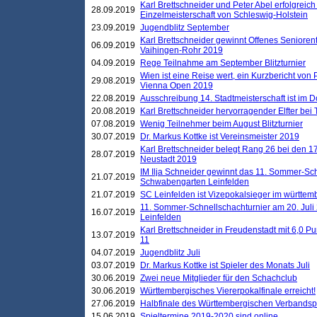
Karl Brettschneider und Peter Abel erfolgreich
28.09.2019
Einzelmeisterschaft von Schleswig-Holstein
23.09.2019
Jugendblitz September
Karl Brettschneider gewinnt Offenes Seniore
06.09.2019
Vaihingen-Rohr 2019
04.09.2019
Rege Teilnahme am September Blitzturnier
Wien ist eine Reise wert, ein Kurzbericht von
29.08.2019
Vienna Open 2019
22.08.2019
Ausschreibung 14. Stadtmeisterschaft ist im
20.08.2019
Karl Brettschneider hervorragender Elfter bei
07.08.2019
Wenig Teilnehmer beim August Blitzturnier
30.07.2019
Dr. Markus Kottke ist Vereinsmeister 2019
Karl Brettschneider belegt Rang 26 bei den 1
28.07.2019
Neustadt 2019
IM Ilja Schneider gewinnt das 11. Sommer-Sch
21.07.2019
Schwabengarten Leinfelden
21.07.2019
SC Leinfelden ist Vizepokalsieger im württem
11. Sommer-Schnellschachturnier am 20. Jul
16.07.2019
Leinfelden
Karl Brettschneider in Freudenstadt mit 6,0 
13.07.2019
11
04.07.2019
Jugendblitz Juli
03.07.2019
Dr. Markus Kottke ist Spieler des Monats Juli
30.06.2019
Zwei neue Mitglieder für den Schachclub
30.06.2019
Württembergisches Viererpokalfinale erreicht!
27.06.2019
Halbfinale des Württembergischen Verbands
15.06.2019
Spieltermine 2019-2020 sind online