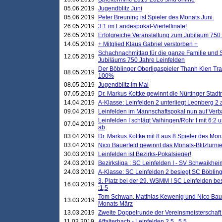
05.06.2019
Jugendblitz Juni
05.06.2019
Peter Breuning ist Spieler des Monats Juni.
26.05.2019
3:1 im Landespokal-Viertelfinale!
26.05.2019
Erfolgreiche Veranstaltung zum Jubiläum 750
14.05.2019
+ Mitglied Klaus Gabriel verstorben +
Schachnachmittag für die ganze Familie und 
12.05.2019
Jubiläums 750 Jahre Leinfelden
Der Böblinger Oberligaspieler Thanh Kien Tran
08.05.2019
100%
08.05.2019
Jugendblitz im Mai
07.05.2019
Dr. Markus Kottke gewinnt die Nürtinger Stadt
14.04.2019
A-Klasse: Leinfelden 2 unterliegt Leonberg 2 a
09.04.2019
Leinfelden im Mannschaftspokal nun auf Ver
Leinfelden I schlägt Vaihingen/Rohr I mit 6:2 
07.04.2019
ab
03.04.2019
Dr. Markus Kottke mit 8 aus 8 Spieler des Mona
03.04.2019
Nico Bauerfeld gewinnt das Monats-Blitzturnier
30.03.2019
Leinfelden ist Bezirks-Pokalsieger!
24.03.2019
Bezirksliga : SC Leinfelden I - SV Schwaikheim
24.03.2019
A-Klasse: SC Leinfelden 2 besiegt SC Böbling
3. Platz bei der 29. WSMM ! SC Leinfelden b
16.03.2019
:1,5
Tom Schwan, Matthias Kewenig und Nico Baue
13.03.2019
Monats März
13.03.2019
Zweite Doppelrunde der Vereinsmeisterschaft i
11.03.2019
Affalterbach - Leinfelden 2,5 . 5,5