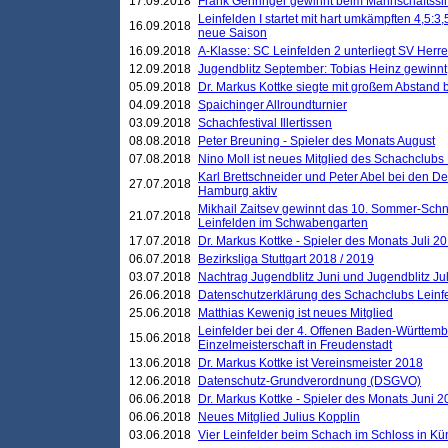
17.09.2018
Frank Gehringer gewinnt beim Mannschaftssi
Leinfelden I startet mit hart umkämpften 4,5:
16.09.2018
neue Saison
16.09.2018
A-Klasse: SC Leinfelden 2 unterliegt SV Herre
12.09.2018
Jugendblitz September: Tobias Heinz gewinnt
05.09.2018
Dr. Markus Kottke siegte mit großem Abstand 
04.09.2018
Spaichinger Allroundturnier
03.09.2018
Schachfestival Illertissen
08.08.2018
Peter Breuning - Spieler des Monats August
07.08.2018
Nino Moll ist neues Mitglied des Schachclubs
Karl Brettschneider und Peter Abel bei den D
27.07.2018
Hamburg aktiv
Mikhail Zaitsev gewinnt das 10. Sommer-Schn
21.07.2018
Leinfelden im Schwabengarten
17.07.2018
Dr. Markus Kottke - Spieler des Monats Juli 2
06.07.2018
Bezirksliga Stuttgart 2018 / 2019
03.07.2018
Nachtrag Jugendblitz Juni und Jugendblitz Jul
26.06.2018
Datenschutzerklärung des Schachclubs Lein
25.06.2018
Matthias Kewenig ist neues Mitglied
Leinfelder bei der 4. Offenen Baden-Württem
15.06.2018
Einzelmeisterschaft in Freudenstadt
13.06.2018
Dr. Markus Kottke ist Vereinsmeister 2018
12.06.2018
Datenschutz-Grundverordnung (DSGVO)
06.06.2018
Dr. Markus Kottke - Spieler des Monats Juni 
06.06.2018
Neues Mitglied Julius Kopplin
03.06.2018
Vier Leinfelder beim Schach im Schloss in K