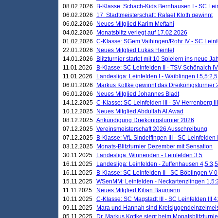
08.02.2026
B-Klasse: Schach-Kids Bernhausen I - SC Leinf
06.02.2026
17. Stadtmeisterschaft: Rafael Kloth gewinnt
06.02.2026
Neues Mitglied Karim Meftahi
04.02.2026
Monatsblitz verlegt auf 17.02.2026
01.02.2026
C-Klasse: SGem Vaihingen/Rohr IV - SC Leinfel
22.01.2026
Neues Mitglied Lukas Heintel
14.01.2026
Blitzturnier startet mit 10 Spielern ins neue J
11.01.2026
B-Klasse: SC Leinfelden II - TSV Schönaich IV
11.01.2026
Landesliga: Leinfelden I - Waiblingen I 5,5:2,5
06.01.2026
Markus Kottke gewinnt das Dreikönigsturnier
06.01.2026
Neues Mitglied Johannes Bladt
14.12.2025
C-Klasse: SC Leinfelden III - SV Herrenberg III
10.12.2025
Neues Mitglied Abdullah Al Awad
08.12.2025
Ankündigung Dreikönigsturnier 2026
07.12.2025
Vereinsmeisterschaft 2026 Ausschreibung
07.12.2025
B-Klasse: VfL Sindelfingen III - SC Leinfelden I
03.12.2025
Monats-Blitzturnier Dezember mit Sensation
30.11.2025
Landesliga: Winnenden - Leinfelden 3:5
16.11.2025
Landesliga: Leinfelden - Zuffenhausen 4,5:3,5
16.11.2025
B-Klasse: SC Leinfelden II - SC Böblingen V 0
15.11.2025
WSenMM: Leinfelden - Neckartenzlingen 1,5:
11.11.2025
Neues Mitglied Kilian Baumann
10.11.2025
C-Klasse: SC Magstadt III - SC Leinfelden III 4
09.11.2025
Mara und Hannah sind Kreisjugendeinzelmei
05.11.2025
Dr. Markus Kottke siegt beim Monatsblitzturn