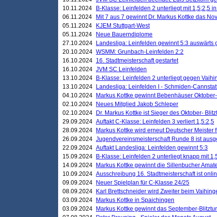
10.11.2024
B-Klasse: Leinfelden 2 unterliegt mit 1,5;2,5 
06.11.2024
Mit 7 aus 7 gewinnt Dr. Markus Kottke das Nov
05.11.2024
KJEM Stuttgart-West
05.11.2024
Neue Bauerndiplome
27.10.2024
Landesliga: Leinfelden gewinnt 5:3 auswärts
20.10.2024
WSMM: Grunbach-Leinfelden 2:2
16.10.2024
16. Stadtmeisterschaft gestartet
16.10.2024
JVM SC Leinfelden
13.10.2024
B-Klasse: Leinfelden 2 unterliegt gegen Vaihi
13.10.2024
Landesliga: Leinfelden I - Schmiden-Cannstatt 
04.10.2024
Markus Kottke gewinnt Bebenhäuser Oktober-B
02.10.2024
Neues Mitglied Jakob Schleper
02.10.2024
Dr. Markus Kottke ist Sieger des Oktober- Blitz
29.09.2024
Auftakt C-Klasse: Leinfelden 3 verliert 1,5:2,5
28.09.2024
Markus Kottke wird erneut Deutscher Meister 
26.09.2024
Jugendvereinsmeisterschaft Runde 8 ist ausg
22.09.2024
Auftakt Landesliga: Leinfelden gewinnt 5:3
15.09.2024
B-Klasse: Leinfelden 2 unterliegt knapp mit 1,
14.09.2024
Markus Kottke gewinnt die Sillenbucher Amate
10.09.2024
Ausschreibung 16. Stadtmeisterschaft ist onli
09.09.2024
Neuer Spielplan für C-Klasse 24/25
08.09.2024
Karl Brettschneider wird Zweiter beim Vaihing
03.09.2024
Markus Kottke in Spaichingen
03.09.2024
Markus Kottke gewinnt das September-Blitztur