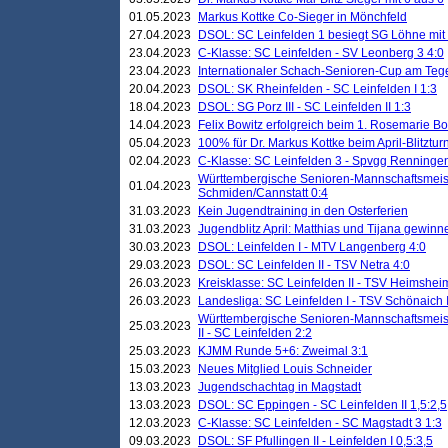
01.05.2023
Markus Kottke Co-Sieger in Mönchfeld
27.04.2023
DSOL: SC Leinfelden 1 besiegt SG Löhne mit 
23.04.2023
C-Klasse: SC Leinfelden - SV Leonberg 3 4:0
23.04.2023
Internationaler Schach-Senioren-Cup am Te
20.04.2023
DSOL: SK Rheinfelden - SC Leinfelden I 1:3
18.04.2023
DSOL: SG Porz III - SC Leinfelden II 1:3
14.04.2023
Felix Bowitz erfolgreich beim 1. Rosemarie B
05.04.2023
100% für Dr. Markus Kottke beim April-Blitztur
02.04.2023
C-Klasse: SC Leinfelden 3 - Spvgg Renningen
Württembergische Senioren-Mannschaftsmeist
01.04.2023
Schmiden/Cannstatt 0:4
31.03.2023
Kein Jugendtraining in den Osterferien
31.03.2023
Jugendblitz April: Matthias und Tijana gewinn
30.03.2023
DSOL: Leinfelden I - MTV Langenberg 4:0
29.03.2023
DSOL: SC Leinfelden II - TSV Netra 4:0
26.03.2023
Kreisklasse: SC Leinfelden II - TSV Heimsheim
26.03.2023
Landesliga: SC Leinfelden I - TSV Schönaich II
Württembergische Senioren-Mannschaftsmeiste
25.03.2023
II - SC Leinfelden 2:2
25.03.2023
KJMM Runde 5+6: Zweimal 3:1
15.03.2023
Neues Mitglied Louis Schneider
13.03.2023
Jugendschachtag in Magstadt
13.03.2023
DSOL: SC Eppingen - SC Leinfelden II 1,5:2,5
12.03.2023
C-Klasse: SC Leinfelden - SC Magstadt 3 1:3
09.03.2023
DSOL: SF Pfullingen II - Leinfelden I 0,5:3,5