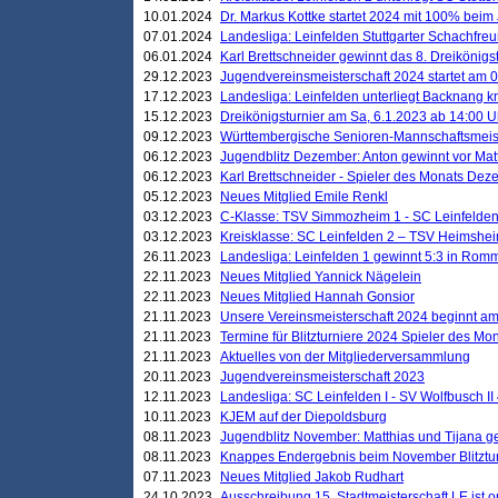
10.01.2024
Dr. Markus Kottke startet 2024 mit 100% beim 
07.01.2024
Landesliga: Leinfelden Stuttgarter Schachfreun
06.01.2024
Karl Brettschneider gewinnt das 8. Dreikönigs
29.12.2023
Jugendvereinsmeisterschaft 2024 startet am 0
17.12.2023
Landesliga: Leinfelden unterliegt Backnang kn
15.12.2023
Dreikönigsturnier am Sa, 6.1.2023 ab 14:00 U
09.12.2023
Württembergische Senioren-Mannschaftsmeiste
06.12.2023
Jugendblitz Dezember: Anton gewinnt vor Matt
06.12.2023
Karl Brettschneider - Spieler des Monats De
05.12.2023
Neues Mitglied Emile Renkl
03.12.2023
C-Klasse: TSV Simmozheim 1 - SC Leinfelden
03.12.2023
Kreisklasse: SC Leinfelden 2 – TSV Heimshei
26.11.2023
Landesliga: Leinfelden 1 gewinnt 5:3 in Ro
22.11.2023
Neues Mitglied Yannick Nägelein
22.11.2023
Neues Mitglied Hannah Gonsior
21.11.2023
Unsere Vereinsmeisterschaft 2024 beginnt am
21.11.2023
Termine für Blitzturniere 2024 Spieler des Mon
21.11.2023
Aktuelles von der Mitgliederversammlung
20.11.2023
Jugendvereinsmeisterschaft 2023
12.11.2023
Landesliga: SC Leinfelden I - SV Wolfbusch II 
10.11.2023
KJEM auf der Diepoldsburg
08.11.2023
Jugendblitz November: Matthias und Tijana 
08.11.2023
Knappes Endergebnis beim November Blitztur
07.11.2023
Neues Mitglied Jakob Rudhart
24.10.2023
Ausschreibung 15. Stadtmeisterschaft LE ist o