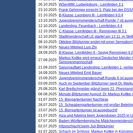
26.10.2025
WSenMM: Ludwigsburg - Leinfelden 3:1
23.10.2025
Frank Gehringer erreicht 3. Platz bei der DS
21.10.2025
B-Klasse: Leonberg III - Leinfelden II 0:4
13.10.2025
Jugendvereinsmeisterschaft Runde 7 ist ausg
12.10.2025
Landesliga: Feuerbach - Leinfelden 4:4
12.10.2025
C-Klasse: Leinfelden III - Renningen III 3:1
12.10.2025
Stadtmeisterschaft LE startet am 13.11. in Stet
08.10.2025
Oktober Blitzturnier endet mit einer Sensation!
30.09.2025
Neues Mitglied Luis Zhi
28.09.2025
B-Klasse: Leinfelden II - Spvgg Renningen II 2
Markus Kottke wird erneut Deutscher Meister 
27.09.2025
Seniorenmannschaft
21.09.2025
Saisonauftakt Landesliga: Leinfelden 1. verlier
16.09.2025
Neues Mitglied Emil Bauer
15.09.2025
Jugendvereinsmeisterschaft Runde 6 ist ausg
03.09.2025
Auch im September Blitzturnier siegt Dr. Mark
25.08.2025
Karl Brettschneider glänzt beim 22. Pheinlan
06.08.2025
Monats-Blitzturnier August: Dr. Markus Kottke
31.07.2025
15. Biergartenturnier Nachlese
28.07.2025
15. Schwabengartenturnier mit großer Beteili
23.07.2025
15. Biergartenturnier ist ausgebucht!
21.07.2025
Aiza und Adelina beim Jugendopen 2025 in 
07.07.2025
Baden-Württembergische Mädchenmeistersch
02.07.2025
Hitzeschlacht beim Juli Blitzturnier
01.07.2025
Schach im Schloss: Markus Kottke in Künzels