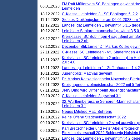
FM Ralf Müller vom SC Böblingen gewinnt das 
06.01.2023
Leinfelden
18.12.2022
C-Klasse: Leinfelden 3 - SC Böblingen 5. 2:2
11.12.2022
Siebtes Dreikönigsturnier am 06.01.2023 um 1
11.12.2022
Landesliga: Leinfelden 1 gewinnt 4,5:1,5 ge
10.12.2022
Leinfelder Seniorenmannschaft gewinnt 3,5:
Kreisklasse: SC Böblingen 4 sagt Spiel am S
08.12.2022
Leinfelden 2 ab
07.12.2022
Dezember Blitzturnier Dr. Markus Kottke gewin
27.11.2022
C-Klasse: SC Leinfelden - VfL Sindelfingen 4 
Kreisklasse: SC Leinfelden 2 unterliegt im H
13.11.2022
2.0 : 4.0
13.11.2022
Landesliga: Leinfelden 1 - Zuffenhausen 1 4:2
10.11.2022
Jugendblitz: Matthias gewinnt
09.11.2022
Dr. Markus Kottke siegt beim November-Blitztu
07.11.2022
Kreisjugendeinzelmeisterschaft 2022 mit 5 T
07.11.2022
Jerry Ding wird Dritter beim Jugendschachturn
23.10.2022
C-Klasse: Leinfelden 3 gewinnt 3:1
32. Württembergische Senioren-Mannschaftsm
22.10.2022
Leinfelden 3:1
13.10.2022
Neues Mitglied Matti Behrens
12.10.2022
Keine Offene Stadtmeisterschaft 2022
09.10.2022
Kreisklasse: SC Leinfelden 2 siegt auswärts g
Karl Brettschneider und Peter Abel erfolgreic
09.10.2022
Einzelmeisterschaft 2022 Schleswig Holstein 
09.10.2022
Landesliga: Leinfelden 1 gewinnt mit 4:2 geg