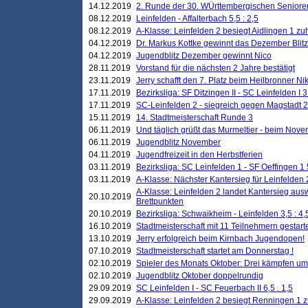
14.12.2019
2. Runde der 30. WÜrttembergischen Seniore
08.12.2019
Leinfelden - Affalterbach 5,5 : 2,5
08.12.2019
A-Klasse: Leinfelden 2 besiegt Aidlingen 1 zu
04.12.2019
Dr. Markus Kottke gewinnt das Dezember Blitzt
04.12.2019
Jugendblitz Dezember gewinnt Nico
28.11.2019
Vorstand für die nächsten 2 Jahre bestätigt
23.11.2019
Jerry schafft den 7. Platz beim Heilbronner 
17.11.2019
Bezirksliga: SF Ditzingen II - SC Leinfelden I 3
17.11.2019
SC-Leinfelden 2 - siegreich gegen Magstadt 2
15.11.2019
14. Stadtmeisterschaft Runde 3
06.11.2019
Und täglich grüßt das Murmeltier - beim Novemb
06.11.2019
Jugendblitz November
04.11.2019
Jugendfreizeit in den Herbstferien
03.11.2019
Bezirksliga: SC Leinfelden 1 - SF Oeffingen 1 
03.11.2019
A-Klasse: Nächster Kantersieg für Leinfelden 2
A-Klasse: Leinfelden 2 landet Kantersieg aus
20.10.2019
Brettpunkten
20.10.2019
Bezirksliga: Schwaikheim - Leinfelden 3,5 : 4,
16.10.2019
Stadtmeisterschaft mit 11 Teilnehmern gestart
13.10.2019
Jerry erfolgreich beim Kirnbach Jugendopen!
07.10.2019
Stadtmeisterschaft startet am Donnerstag !
02.10.2019
Spieler des Monats Oktober: Drei kämpfen um
02.10.2019
Jugendblitz Oktober doppelrundig
29.09.2019
SC Leinfelden I - SC Feuerbach II 6,5 . 1,5
29.09.2019
A-Klasse: Leinfelden 2 besiegt Renningen 1 z