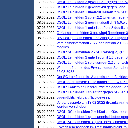
17.03.2022
DSOL: Leinfelden 2 gewinnt 3:1 gegen den 
16.03.2022
DSOL: Leinfelden 3 gewinnt 4:0 gegen Jena
15.03.2022
DSOL: Leinfelden 1 überrollt Hellern 2 mit 4:0
09.03.2022
DSOL: Leinfelden 3 spielt 2:2 Unentschieden
08.03.2022
DSOL: Leinfelden 2 gewinnt deutlich 3,5:0,5
07.03.2022
DSOL: Leinfelden 1 unterliegt Porz 3 deutlich 
06.03.2022
C-Klasse: Leinfelden 3 bezwingt Renningen 3 
06.03.2022
Bezirksliga: Leinfelden 1 bezwingt Vaihingen m
Vereinsmeisterschaft 2022 beginnt am 29.03.2
26.02.2022
möglich
24.02.2022
DSOL: SC Leinfelden 2 - SF Freiberg 2,5;1,5
23.02.2022
DSOL: Leinfelden 3 unterliegt mit 1:3 gegen S
23.02.2022
DSOL: Leinfelden 1 spielt erneut 2:2 unentsc
Wiederaufnahme des Erwachsenen-Spielabend
22.02.2022
22.03.2022
19.02.2022
Der SC Leinfelden ist Vizemeister im Bezirksm
17.02.2022
DSOL: Auch unsere Dritte landet einen 4:0-Ka
16.02.2022
DSOL: Kantersieg unserer Zweiten gegen Ber
14.02.2022
DSOL: Leinfelden 1 spielt 2:2 gegen SG Bad 
09.02.2022
Jugendblitz Februar: Nico gewinnt
Verbandsspiele am 13.02.2022 (Bezirksliga) 
03.02.2022
werden verschoben!
03.02.2022
DSOL; SC Leinfelden 2 schlägt die Gäste des
03.02.2022
DSOL: Leinfelden 1 spielt unentschieden gege
02.02.2022
DSOL; SC Leinfelden 3 spielt unentschieden
31.01.2022
Erwachsenenschach im Treff Impuls bleibt im