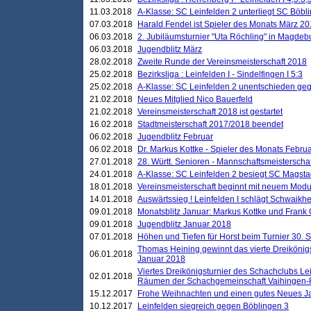
11.03.2018
A-Klasse: SC Leinfelden 2 unterliegt SC Böbli
07.03.2018
Harald Fendel ist Spieler des Monats März 2
06.03.2018
2. Jubiläumsturnier "Uta Röchling" in Magdebu
06.03.2018
Jugendblitz März
28.02.2018
Zweite Runde der Vereinsmeisterschaft 2018
25.02.2018
Bezirksliga : Leinfelden I - Sindelfingen I 5:3
25.02.2018
A-Klasse: SC Leinfelden 2 unentschieden geg
21.02.2018
Neues Mitglied Nico Bauerfeld
21.02.2018
Vereinsmeisterschaft 2018 ist gestartet
16.02.2018
Stadtmeisterschaft 2017/2018 beendet
06.02.2018
Jugendblitz Februar
06.02.2018
Dr. Markus Kottke - Spieler des Monats Febru
27.01.2018
28. Württ. Senioren - Mannschaftsmeisterscha
24.01.2018
A-Klasse: SC Leinfelden 2 besiegt SC Magstadt
18.01.2018
Vereinsmeisterschaft beginnt mit neuem Mod
14.01.2018
Auswärtssieg ! Leinfelden I schlägt Schwaikhei
09.01.2018
Monatsblitz Januar: Markus Kottke und Frank
09.01.2018
Jugendblitz Januar 2018
07.01.2018
Höhen und Tiefen für Horst beim Turnier 30. 
Thomas Heining gewinnt das vierte Dreikönigs
06.01.2018
Januar 2018
Viertes Dreikönigsturnier des Schachclubs Le
02.01.2018
Räumen der Schachgemeinschaft Vaihingen-
15.12.2017
Frohe Weihnachten und einen gutes Neues J
10.12.2017
Leinfelden siegreich gegen Böblingen 3