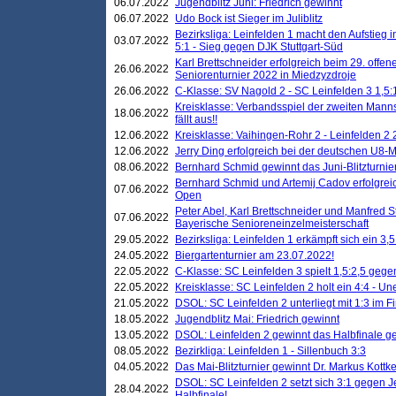
06.07.2022
Jugendblitz Juni: Friedrich gewinnt
06.07.2022
Udo Bock ist Sieger im Juliblitz
Bezirksliga: Leinfelden 1 macht den Aufstieg i
03.07.2022
5:1 - Sieg gegen DJK Stuttgart-Süd
Karl Brettschneider erfolgreich beim 29. off
26.06.2022
Seniorenturnier 2022 in Miedzyzdroje
26.06.2022
C-Klasse: SV Nagold 2 - SC Leinfelden 3 1,5:
Kreisklasse: Verbandsspiel der zweiten Manns
18.06.2022
fällt aus!!
12.06.2022
Kreisklasse: Vaihingen-Rohr 2 - Leinfelden 2 
12.06.2022
Jerry Ding erfolgreich bei der deutschen U8-M
08.06.2022
Bernhard Schmid gewinnt das Juni-Blitzturnie
Bernhard Schmid und Artemij Cadov erfolgreic
07.06.2022
Open
Peter Abel, Karl Brettschneider und Manfred St
07.06.2022
Bayerische Senioreneinzelmeisterschaft
29.05.2022
Bezirksliga: Leinfelden 1 erkämpft sich ein 3,
24.05.2022
Biergartenturnier am 23.07.2022!
22.05.2022
C-Klasse: SC Leinfelden 3 spielt 1,5:2,5 geg
22.05.2022
Kreisklasse: SC Leinfelden 2 holt ein 4:4 - 
21.05.2022
DSOL: SC Leinfelden 2 unterliegt mit 1:3 im F
18.05.2022
Jugendblitz Mai: Friedrich gewinnt
13.05.2022
DSOL: Leinfelden 2 gewinnt das Halbfinale geg
08.05.2022
Bezirkliga: Leinfelden 1 - Sillenbuch 3:3
04.05.2022
Das Mai-Blitzturnier gewinnt Dr. Markus Kottk
DSOL: SC Leinfelden 2 setzt sich 3:1 gegen J
28.04.2022
Halbfinale!