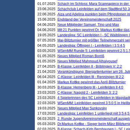
01.07.2025
Schach im Schloss: Mara Scannapieco in der
23.06.2025
Schachclub Leinfelden auf dem Stadtfest 50 
22.06.2025
Aiza und Adelina punkten beim Pfingstopen i
15.06.2025
Endstand der Vereinsmeisterschaft 2025
04.06.2025
Neue Mitglieder Samuel, Tino und Max
04.06.2025
Mit 21 Punkten gewinnt Dr. Markus Kottke das J
19.05.2025
Landesliga: SC Leinfelden I - SC Waiblingen I
07.05.2025
Mai-Blitzturnier mit größter Teilnehmerzahl se
04.05.2025
Landesliga: Öffingen I - Leinfelden I 3,5:4,5
03.05.2025
WSenMM Runde 5: Leinfelden gewinnt 2,5:1,
01.05.2025
Neues Mitglied Roman Borriß
01.05.2025
Neues Mitglied Mahmoud Alhajyousef
27.04.2025
B-Klasse: Leinfelden II - Böblingen V: 2:2
21.04.2025
Vorankündigung: Biergartenturnier am 26. Juli
06.04.2025
C-Klasse: Leinfelden III - Renningen III 2:2
01.04.2025
Markus Kottke gewinnt das April-Blitzturnier
30.03.2025
B-Klasse: Herrenberg III - Leinfelden II 4:0
23.03.2025
C-Klasse: Nagold 2 - Leinfelden 3: 2:2
23.03.2025
4 Spielerinnen des SC Leinfelden in Magstadt
22.03.2025
WSenMM: Leinfelden gewinnt 3,5:0,5 in Heilb
19.03.2025
Neues Mitglied Max Sunkovsky
17.03.2025
Landesliga: Leinfelden 1 unterliegt mit 3,5:4,5
06.03.2025
2. Runde Jugendvereinsmeisterschaft ausgel
05.03.2025
Dr.Markus Kottke - Sieger beim März Blitzturni
02.03.2025
B-Klasse: Schach-Kids Bernhausen I - SC Lein