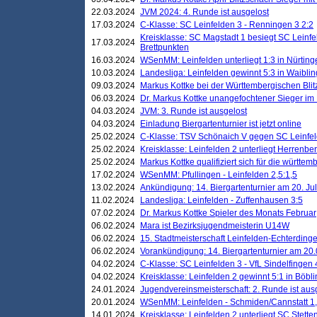
22.03.2024
JVM 2024: 4. Runde ist ausgelost
17.03.2024
C-Klasse: SC Leinfelden 3 - Renningen 3 2:2
Kreisklasse: SC Magstadt 1 besiegt SC Leinfe
17.03.2024
Brettpunkten
16.03.2024
WSenMM: Leinfelden unterliegt 1:3 in Nürting
10.03.2024
Landesliga: Leinfelden gewinnt 5:3 in Waibli
09.03.2024
Markus Kottke bei der Württembergischen Blit
06.03.2024
Dr. Markus Kottke unangefochtener Sieger im M
04.03.2024
JVM: 3. Runde ist ausgelost
04.03.2024
Einladung Biergartenturnier ist jetzt online
25.02.2024
C-Klasse: TSV Schönaich V gegen SC Leinfelde
25.02.2024
Kreisklasse: Leinfelden 2 unterliegt Herrenber
25.02.2024
Markus Kottke qualifiziert sich für die württem
17.02.2024
WSenMM: Pfullingen - Leinfelden 2,5:1,5
13.02.2024
Ankündigung: 14. Biergartenturnier am 20. Ju
11.02.2024
Landesliga: Leinfelden - Zuffenhausen 3:5
07.02.2024
Dr. Markus Kottke Spieler des Monats Februar
06.02.2024
Mara ist Bezirksjugendmeisterin U14W
06.02.2024
15. Stadtmeisterschaft Leinfelden-Echterding
06.02.2024
Vorankündigung: 14. Biergartenturnier am 20
04.02.2024
C-Klasse: SC Leinfelden 3 - VfL Sindelfingen 
04.02.2024
Kreisklasse: Leinfelden 2 gewinnt 5:1 in Böbl
24.01.2024
Jugendvereinsmeisterschaft: 2. Runde ist aus
20.01.2024
WSenMM: Leinfelden - Schmiden/Cannstatt 1,
14.01.2024
Kreisklasse: Leinfelden 2 unterliegt SC Stette