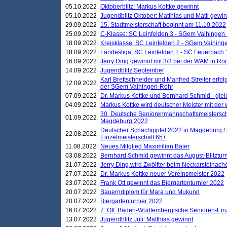
05.10.2022
Oktoberblitz: Markus Kottke gewinnt
05.10.2022
Jugendblitz Oktober: Matthias und Matti gewi
29.09.2022
15. Stadtmeisterschaft beginnt am 11.10.2022
25.09.2022
C-Klasse: SC Leinfelden 3 - SGem Vaihingen 
18.09.2022
Kreisklasse: SC Leinfelden 2 - SGem Vaihinge
18.09.2022
Landesliga: SC Leinfelden 1 - SC Feuerbach 
16.09.2022
Jerry Ding gewinnt mit 3/3 bei der WAM in 
14.09.2022
Jugendblitz September
Karl Brettschneider und Manfred Streiter erfo
12.09.2022
der SGem Vaihingen-Rohr
07.09.2022
Dr. Markus Kottke und Bernhard Schmid - glei
04.09.2022
Markus Kottke wird deutscher Meister mit de
30. Deutsche Seniorenmannschaftsmeistersch
01.09.2022
Magdeburg 2022
Deutscher Schachgipfel 2022 in Magdeburg /
22.08.2022
Einzelmeisterschaft 65+
11.08.2022
Neues Mitglied Maximilian Baier
03.08.2022
Bernhard Schmid gewinnt das August-Blitzturn
31.07.2022
Jerry Ding wird Zwölfter beim Neckarsteinac
27.07.2022
Dr. Markus Kottke neuer Vereinsmeister 2022
23.07.2022
Frank Ott gewinnt das Biergartenturnier 2022
20.07.2022
Bauerndiplom für Mara und Mukund
20.07.2022
Biergartenturnier 2022
16.07.2022
7. Off. Baden-Württembergische Senioren-Ein
13.07.2022
Jugendblitz Juli: Matthias gewinnt