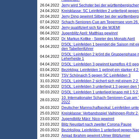
26.04.2022
Jerry wird Sechster bei der württembergische
24.04.2022
Kreisklasse: SC Leinfelden 2 unterliegt gege
20.04.2022
Jerry Ding gewinnt Silber bei der württemberg
07.04.2022
Schach-Senioren-Cup am Tegernsee vom 26. M
06.04.2022
Jerry qualifiziert sich für die WJEM!
06.04.2022
Jugenblitz April: Matthias gewinnt
06.04.2022
Dr. Markus Kottke - Spieler des Monats April
DSOL: Leinfelden 1 beendet die Saison mit e
04.04.2022
den Tabellenführer
DSOL: Leinfelden 2 krönt die Gruppenphase m
04.04.2022
Leherheide 1
04.04.2022
DSOL: Leinfelden 3 gewinnt kampflos 4:0 geg
03.04.2022
Bezirkliga: Leinfelden 1 gelingt ein starker 4
03.04.2022
TSV Schönaich 5 gegen SC Leinfelden 3
31.03.2022
DSOL: Leinfelden 2 sichert sich mit einem 2:2 d
30.03.2022
DSOL: Leinfelden 3 unterliegt 1:3 gegen den 
30.03.2022
DSOL: Leinfelden 1 unterliegt knapp mit 1,5
10. Internationaler Schach-Senioren-Cup am T
28.03.2022
2022
26.03.2022
Deutscher Mannschaftspokal: Leinfelden unte
25.03.2022
Kreisklasse: Verbandsspiel Vaihingen-Rohr 2 
23.03.2022
Jugendblitz März: Nico gewinnt
23.03.2022
Blitz Neustart nach zweiter Corona Pause
20.03.2022
Bezirksliga: Leinfelden 1 unterliegt gegen Nag
18.03.2022
Amjad Ibrahim gewinnt Ulmer Blitzturnier