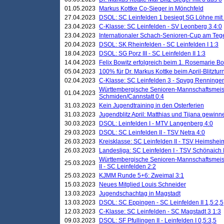
01.05.2023
Markus Kottke Co-Sieger in Mönchfeld
27.04.2023
DSOL: SC Leinfelden 1 besiegt SG Löhne mit 
23.04.2023
C-Klasse: SC Leinfelden - SV Leonberg 3 4:0
23.04.2023
Internationaler Schach-Senioren-Cup am Te
20.04.2023
DSOL: SK Rheinfelden - SC Leinfelden I 1:3
18.04.2023
DSOL: SG Porz III - SC Leinfelden II 1:3
14.04.2023
Felix Bowitz erfolgreich beim 1. Rosemarie B
05.04.2023
100% für Dr. Markus Kottke beim April-Blitztur
02.04.2023
C-Klasse: SC Leinfelden 3 - Spvgg Renningen
Württembergische Senioren-Mannschaftsmeist
01.04.2023
Schmiden/Cannstatt 0:4
31.03.2023
Kein Jugendtraining in den Osterferien
31.03.2023
Jugendblitz April: Matthias und Tijana gewinn
30.03.2023
DSOL: Leinfelden I - MTV Langenberg 4:0
29.03.2023
DSOL: SC Leinfelden II - TSV Netra 4:0
26.03.2023
Kreisklasse: SC Leinfelden II - TSV Heimsheim
26.03.2023
Landesliga: SC Leinfelden I - TSV Schönaich II
Württembergische Senioren-Mannschaftsmeiste
25.03.2023
II - SC Leinfelden 2:2
25.03.2023
KJMM Runde 5+6: Zweimal 3:1
15.03.2023
Neues Mitglied Louis Schneider
13.03.2023
Jugendschachtag in Magstadt
13.03.2023
DSOL: SC Eppingen - SC Leinfelden II 1,5:2,5
12.03.2023
C-Klasse: SC Leinfelden - SC Magstadt 3 1:3
09.03.2023
DSOL: SF Pfullingen II - Leinfelden I 0,5:3,5