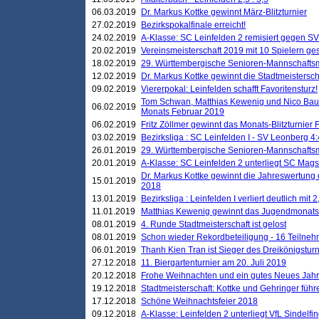
06.03.2019
Dr. Markus Kottke gewinnt März-Blitzturnier
27.02.2019
Bezirkspokalfinale erreicht!
24.02.2019
A-Klasse: SC Leinfelden 2 remisiert gegen SV
20.02.2019
Vereinsmeisterschaft 2019 mit 10 Spielern ges
18.02.2019
29. Württembergische Senioren-Mannschaftsm
12.02.2019
Dr. Markus Kottke gewinnt die Stadtmeistersc
09.02.2019
Viererpokal: Leinfelden schafft Favoritensturz!
Tom Schwan, Matthias Kewenig und Nico Baue
06.02.2019
Monats Februar 2019
06.02.2019
Fritz Zöllmer gewinnt das Monats-Blitzturnier 
03.02.2019
Bezirksliga : SC Leinfelden I - SV Leonberg 4:
26.01.2019
29. Württembergische Senioren-Mannschaftsm
20.01.2019
A-Klasse: SC Leinfelden 2 unterliegt SC Magst
Dr. Markus Kottke gewinnt die Jahreswertung d
15.01.2019
2018
13.01.2019
Bezirksliga : Leinfelden I verliert deutlich mit 
11.01.2019
Matthias Kewenig gewinnt das Jugendmonatsbl
08.01.2019
4. Runde Stadtmeisterschaft ist gelost
08.01.2019
Schon wieder Rekordbeteiligung - 16 Teilneh
06.01.2019
Thanh Kien Tran ist Sieger des Dreikönigstur
27.12.2018
11. Biergartenturnier am 20. Juli 2019
20.12.2018
Frohe Weihnachten und ein gutes Neues Jah
19.12.2018
Stadtmeisterschaft: Kottke und Gehringer führ
17.12.2018
Schöne Weihnachtsfeier 2018
09.12.2018
A-Klasse: Leinfelden 2 unterliegt VfL Sindelfin