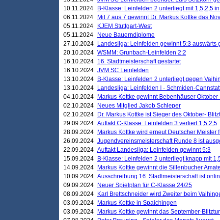
10.11.2024
B-Klasse: Leinfelden 2 unterliegt mit 1,5;2,5 
06.11.2024
Mit 7 aus 7 gewinnt Dr. Markus Kottke das Nov
05.11.2024
KJEM Stuttgart-West
05.11.2024
Neue Bauerndiplome
27.10.2024
Landesliga: Leinfelden gewinnt 5:3 auswärts
20.10.2024
WSMM: Grunbach-Leinfelden 2:2
16.10.2024
16. Stadtmeisterschaft gestartet
16.10.2024
JVM SC Leinfelden
13.10.2024
B-Klasse: Leinfelden 2 unterliegt gegen Vaihi
13.10.2024
Landesliga: Leinfelden I - Schmiden-Cannstatt 
04.10.2024
Markus Kottke gewinnt Bebenhäuser Oktober-B
02.10.2024
Neues Mitglied Jakob Schleper
02.10.2024
Dr. Markus Kottke ist Sieger des Oktober- Blitz
29.09.2024
Auftakt C-Klasse: Leinfelden 3 verliert 1,5:2,5
28.09.2024
Markus Kottke wird erneut Deutscher Meister 
26.09.2024
Jugendvereinsmeisterschaft Runde 8 ist ausg
22.09.2024
Auftakt Landesliga: Leinfelden gewinnt 5:3
15.09.2024
B-Klasse: Leinfelden 2 unterliegt knapp mit 1,
14.09.2024
Markus Kottke gewinnt die Sillenbucher Amate
10.09.2024
Ausschreibung 16. Stadtmeisterschaft ist onli
09.09.2024
Neuer Spielplan für C-Klasse 24/25
08.09.2024
Karl Brettschneider wird Zweiter beim Vaihing
03.09.2024
Markus Kottke in Spaichingen
03.09.2024
Markus Kottke gewinnt das September-Blitztur