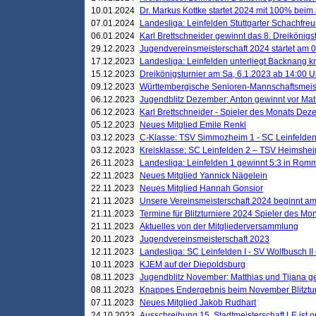
10.01.2024
Dr. Markus Kottke startet 2024 mit 100% beim 
07.01.2024
Landesliga: Leinfelden Stuttgarter Schachfreun
06.01.2024
Karl Brettschneider gewinnt das 8. Dreikönigs
29.12.2023
Jugendvereinsmeisterschaft 2024 startet am 0
17.12.2023
Landesliga: Leinfelden unterliegt Backnang kn
15.12.2023
Dreikönigsturnier am Sa, 6.1.2023 ab 14:00 U
09.12.2023
Württembergische Senioren-Mannschaftsmeiste
06.12.2023
Jugendblitz Dezember: Anton gewinnt vor Matt
06.12.2023
Karl Brettschneider - Spieler des Monats De
05.12.2023
Neues Mitglied Emile Renkl
03.12.2023
C-Klasse: TSV Simmozheim 1 - SC Leinfelden
03.12.2023
Kreisklasse: SC Leinfelden 2 – TSV Heimshei
26.11.2023
Landesliga: Leinfelden 1 gewinnt 5:3 in Ro
22.11.2023
Neues Mitglied Yannick Nägelein
22.11.2023
Neues Mitglied Hannah Gonsior
21.11.2023
Unsere Vereinsmeisterschaft 2024 beginnt am
21.11.2023
Termine für Blitzturniere 2024 Spieler des Mon
21.11.2023
Aktuelles von der Mitgliederversammlung
20.11.2023
Jugendvereinsmeisterschaft 2023
12.11.2023
Landesliga: SC Leinfelden I - SV Wolfbusch II 
10.11.2023
KJEM auf der Diepoldsburg
08.11.2023
Jugendblitz November: Matthias und Tijana 
08.11.2023
Knappes Endergebnis beim November Blitztur
07.11.2023
Neues Mitglied Jakob Rudhart
24.10.2023
Ausschreibung 15. Stadtmeisterschaft LE ist o