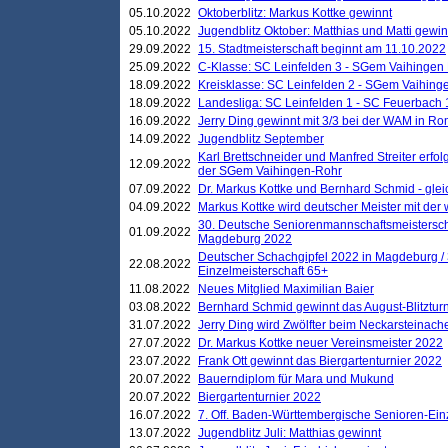
05.10.2022
Oktoberblitz: Markus Kottke gewinnt
05.10.2022
Jugendblitz Oktober: Matthias und Matti gewi
29.09.2022
15. Stadtmeisterschaft beginnt am 11.10.2022
25.09.2022
C-Klasse: SC Leinfelden 3 - SGem Vaihingen 
18.09.2022
Kreisklasse: SC Leinfelden 2 - SGem Vaihinge
18.09.2022
Landesliga: SC Leinfelden 1 - SC Feuerbach 
16.09.2022
Jerry Ding gewinnt mit 3/3 bei der WAM in 
14.09.2022
Jugendblitz September
Karl Brettschneider und Manfred Streiter erfo
12.09.2022
der SGem Vaihingen-Rohr
07.09.2022
Dr. Markus Kottke und Bernhard Schmid - glei
04.09.2022
Markus Kottke wird deutscher Meister mit de
30. Deutsche Seniorenmannschaftsmeistersch
01.09.2022
Magdeburg 2022
Deutscher Schachgipfel 2022 in Magdeburg /
22.08.2022
Einzelmeisterschaft 65+
11.08.2022
Neues Mitglied Maximilian Baier
03.08.2022
Bernhard Schmid gewinnt das August-Blitzturn
31.07.2022
Jerry Ding wird Zwölfter beim Neckarsteinac
27.07.2022
Dr. Markus Kottke neuer Vereinsmeister 2022
23.07.2022
Frank Ott gewinnt das Biergartenturnier 2022
20.07.2022
Bauerndiplom für Mara und Mukund
20.07.2022
Biergartenturnier 2022
16.07.2022
7. Off. Baden-Württembergische Senioren-Ein
13.07.2022
Jugendblitz Juli: Matthias gewinnt