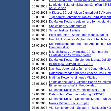
17.09.2018
Frank Gehringer gewinnt beim Mannschaftssi
Leinfelden I startet mit hart umkämpften 4,5:
16.09.2018
neue Saison
16.09.2018
A-Klasse: SC Leinfelden 2 unterliegt SV Herre
12.09.2018
Jugendblitz September: Tobias Heinz gewinnt
05.09.2018
Dr. Markus Kottke siegte mit großem Abstand 
04.09.2018
Spaichinger Allroundturnier
03.09.2018
Schachfestival Illertissen
08.08.2018
Peter Breuning - Spieler des Monats August
07.08.2018
Nino Moll ist neues Mitglied des Schachclubs
Karl Brettschneider und Peter Abel bei den D
27.07.2018
Hamburg aktiv
Mikhail Zaitsev gewinnt das 10. Sommer-Schn
21.07.2018
Leinfelden im Schwabengarten
17.07.2018
Dr. Markus Kottke - Spieler des Monats Juli 2
06.07.2018
Bezirksliga Stuttgart 2018 / 2019
03.07.2018
Nachtrag Jugendblitz Juni und Jugendblitz Jul
26.06.2018
Datenschutzerklärung des Schachclubs Lein
25.06.2018
Matthias Kewenig ist neues Mitglied
Leinfelder bei der 4. Offenen Baden-Württem
15.06.2018
Einzelmeisterschaft in Freudenstadt
13.06.2018
Dr. Markus Kottke ist Vereinsmeister 2018
12.06.2018
Datenschutz-Grundverordnung (DSGVO)
06.06.2018
Dr. Markus Kottke - Spieler des Monats Juni 
06.06.2018
Neues Mitglied Julius Kopplin
03.06.2018
Vier Leinfelder beim Schach im Schloss in K