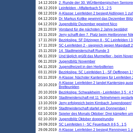
14.12.2019
2. Runde der 30. WÜrttembergischen Seniore
08.12.2019
Leinfelden - Affalterbach 5,5 : 2,5
08.12.2019
A-Klasse: Leinfelden 2 besiegt Aidlingen 1 zu
04.12.2019
Dr. Markus Kottke gewinnt das Dezember Blitzt
04.12.2019
Jugendblitz Dezember gewinnt Nico
28.11.2019
Vorstand für die nächsten 2 Jahre bestätigt
23.11.2019
Jerry schafft den 7. Platz beim Heilbronner 
17.11.2019
Bezirksliga: SF Ditzingen II - SC Leinfelden I 3
17.11.2019
SC-Leinfelden 2 - siegreich gegen Magstadt 2
15.11.2019
14. Stadtmeisterschaft Runde 3
06.11.2019
Und täglich grüßt das Murmeltier - beim Novemb
06.11.2019
Jugendblitz November
04.11.2019
Jugendfreizeit in den Herbstferien
03.11.2019
Bezirksliga: SC Leinfelden 1 - SF Oeffingen 1 
03.11.2019
A-Klasse: Nächster Kantersieg für Leinfelden 2
A-Klasse: Leinfelden 2 landet Kantersieg aus
20.10.2019
Brettpunkten
20.10.2019
Bezirksliga: Schwaikheim - Leinfelden 3,5 : 4,
16.10.2019
Stadtmeisterschaft mit 11 Teilnehmern gestart
13.10.2019
Jerry erfolgreich beim Kirnbach Jugendopen!
07.10.2019
Stadtmeisterschaft startet am Donnerstag !
02.10.2019
Spieler des Monats Oktober: Drei kämpfen um
02.10.2019
Jugendblitz Oktober doppelrundig
29.09.2019
SC Leinfelden I - SC Feuerbach II 6,5 . 1,5
29.09.2019
A-Klasse: Leinfelden 2 besiegt Renningen 1 z