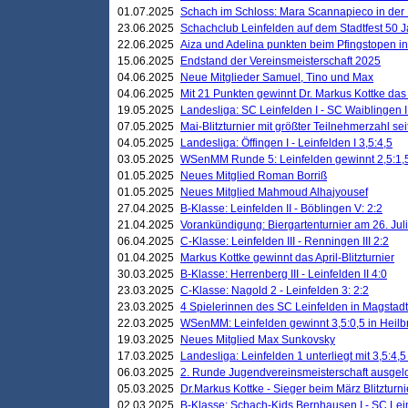
01.07.2025
Schach im Schloss: Mara Scannapieco in der
23.06.2025
Schachclub Leinfelden auf dem Stadtfest 50 
22.06.2025
Aiza und Adelina punkten beim Pfingstopen i
15.06.2025
Endstand der Vereinsmeisterschaft 2025
04.06.2025
Neue Mitglieder Samuel, Tino und Max
04.06.2025
Mit 21 Punkten gewinnt Dr. Markus Kottke das J
19.05.2025
Landesliga: SC Leinfelden I - SC Waiblingen I
07.05.2025
Mai-Blitzturnier mit größter Teilnehmerzahl se
04.05.2025
Landesliga: Öffingen I - Leinfelden I 3,5:4,5
03.05.2025
WSenMM Runde 5: Leinfelden gewinnt 2,5:1,
01.05.2025
Neues Mitglied Roman Borriß
01.05.2025
Neues Mitglied Mahmoud Alhajyousef
27.04.2025
B-Klasse: Leinfelden II - Böblingen V: 2:2
21.04.2025
Vorankündigung: Biergartenturnier am 26. Juli
06.04.2025
C-Klasse: Leinfelden III - Renningen III 2:2
01.04.2025
Markus Kottke gewinnt das April-Blitzturnier
30.03.2025
B-Klasse: Herrenberg III - Leinfelden II 4:0
23.03.2025
C-Klasse: Nagold 2 - Leinfelden 3: 2:2
23.03.2025
4 Spielerinnen des SC Leinfelden in Magstadt
22.03.2025
WSenMM: Leinfelden gewinnt 3,5:0,5 in Heilb
19.03.2025
Neues Mitglied Max Sunkovsky
17.03.2025
Landesliga: Leinfelden 1 unterliegt mit 3,5:4,5
06.03.2025
2. Runde Jugendvereinsmeisterschaft ausgel
05.03.2025
Dr.Markus Kottke - Sieger beim März Blitzturni
02.03.2025
B-Klasse: Schach-Kids Bernhausen I - SC Lein