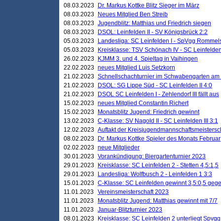
08.03.2023
Dr. Markus Kottke Blitz Sieger im März
08.03.2023
Neues Mitglied Ben Streib
08.03.2023
Jugendblitz: Matthias und Friedrich siegen
08.03.2023
DSOL: Leinfelden II - SV Königsbrück 2:2
05.03.2023
Landesliga: SC Leinfelden I - SpVgg Rommels
05.03.2023
Kreisklasse: TSV Schönach IV - SC Leinfelden 
26.02.2023
KJMM 3. und 4. Spieltag in Vaihingen
22.02.2023
neues Mitglied Luis Setzkorn
21.02.2023
Schnellschachturnier im Schwabengarten am
21.02.2023
DSOL: SG Lippe Süd - SC Leinfelden II 4:0
21.02.2023
DSOL SC Leinfelden I - Zehlendorf III fällt aus
15.02.2023
neues Mitglied Constantin Richert
15.02.2023
Monatsblitz Jugend: Friedrich gewinnt
13.02.2023
C-Klasse: SV Nagold II - SC Leinfelden III 3:1
12.02.2023
Auftakt der Kreisjugendmannschaftsmeistersc
08.02.2023
Dr. Markus Kottke Spieler des Monats Februar
02.02.2023
neue Mitglieder
30.01.2023
Vorankündigung: Biergartenturnier 2023
29.01.2023
Kreisklasse: SC Leinfelden 2 - Stetten 4,5:1,5
29.01.2023
Landesliga: Wolfbusch 2 - Leinfelden 1 3:3
15.01.2023
C-Klasse: SC Leinfelden gewinnt 3,5:0,5 geg
11.01.2023
Vereinsmeisterschaft 2023
11.01.2023
Monatsblitz Jugend: Matthias gewinnt mit 7/7
11.01.2023
Januar-Blitzturnier 2023
08.01.2023
Kreisklasse: SC Leinfelden 2 unterliegt Spvg