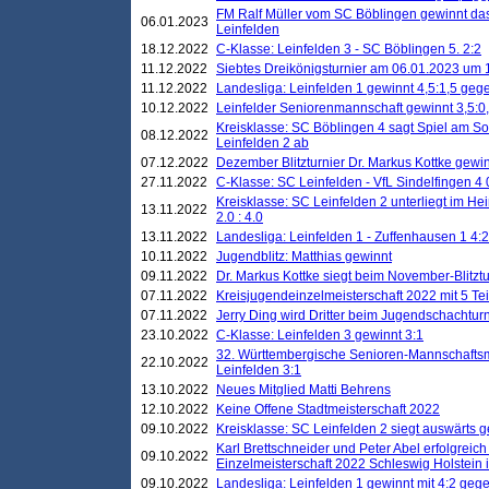
FM Ralf Müller vom SC Böblingen gewinnt das 
06.01.2023
Leinfelden
18.12.2022
C-Klasse: Leinfelden 3 - SC Böblingen 5. 2:2
11.12.2022
Siebtes Dreikönigsturnier am 06.01.2023 um 1
11.12.2022
Landesliga: Leinfelden 1 gewinnt 4,5:1,5 ge
10.12.2022
Leinfelder Seniorenmannschaft gewinnt 3,5:
Kreisklasse: SC Böblingen 4 sagt Spiel am S
08.12.2022
Leinfelden 2 ab
07.12.2022
Dezember Blitzturnier Dr. Markus Kottke gewin
27.11.2022
C-Klasse: SC Leinfelden - VfL Sindelfingen 4 
Kreisklasse: SC Leinfelden 2 unterliegt im H
13.11.2022
2.0 : 4.0
13.11.2022
Landesliga: Leinfelden 1 - Zuffenhausen 1 4:2
10.11.2022
Jugendblitz: Matthias gewinnt
09.11.2022
Dr. Markus Kottke siegt beim November-Blitztu
07.11.2022
Kreisjugendeinzelmeisterschaft 2022 mit 5 T
07.11.2022
Jerry Ding wird Dritter beim Jugendschachturn
23.10.2022
C-Klasse: Leinfelden 3 gewinnt 3:1
32. Württembergische Senioren-Mannschaftsm
22.10.2022
Leinfelden 3:1
13.10.2022
Neues Mitglied Matti Behrens
12.10.2022
Keine Offene Stadtmeisterschaft 2022
09.10.2022
Kreisklasse: SC Leinfelden 2 siegt auswärts g
Karl Brettschneider und Peter Abel erfolgreic
09.10.2022
Einzelmeisterschaft 2022 Schleswig Holstein 
09.10.2022
Landesliga: Leinfelden 1 gewinnt mit 4:2 geg