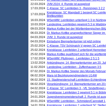
22.03.2024
JVM 2024: 4. Runde ist ausgelost
17.03.2024
C-Klasse: SC Leinfelden 3 - Renningen 3 2:2
Kreisklasse: SC Magstadt 1 besiegt SC Leinfe
17.03.2024
Brettpunkten
16.03.2024
WSenMM: Leinfelden unterliegt 1:3 in Nürting
10.03.2024
Landesliga: Leinfelden gewinnt 5:3 in Waibli
09.03.2024
Markus Kottke bei der Württembergischen Blit
06.03.2024
Dr. Markus Kottke unangefochtener Sieger im M
04.03.2024
JVM: 3. Runde ist ausgelost
04.03.2024
Einladung Biergartenturnier ist jetzt online
25.02.2024
C-Klasse: TSV Schönaich V gegen SC Leinfelde
25.02.2024
Kreisklasse: Leinfelden 2 unterliegt Herrenber
25.02.2024
Markus Kottke qualifiziert sich für die württem
17.02.2024
WSenMM: Pfullingen - Leinfelden 2,5:1,5
13.02.2024
Ankündigung: 14. Biergartenturnier am 20. Ju
11.02.2024
Landesliga: Leinfelden - Zuffenhausen 3:5
07.02.2024
Dr. Markus Kottke Spieler des Monats Februar
06.02.2024
Mara ist Bezirksjugendmeisterin U14W
06.02.2024
15. Stadtmeisterschaft Leinfelden-Echterding
06.02.2024
Vorankündigung: 14. Biergartenturnier am 20
04.02.2024
C-Klasse: SC Leinfelden 3 - VfL Sindelfingen 
04.02.2024
Kreisklasse: Leinfelden 2 gewinnt 5:1 in Böbl
24.01.2024
Jugendvereinsmeisterschaft: 2. Runde ist aus
20.01.2024
WSenMM: Leinfelden - Schmiden/Cannstatt 1,
14.01.2024
Kreisklasse: Leinfelden 2 unterliegt SC Stette