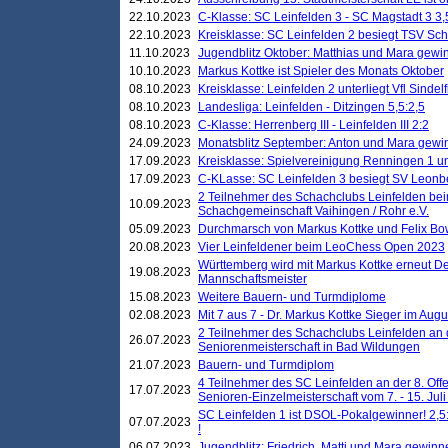
22.10.2023
C-Klasse: SC Leinfelden 3 - SC Magstadt 3 3,
22.10.2023
Kreisklasse: SC Leinfelden 2 besiegt TSV Schö
11.10.2023
Jugendblitz Oktober: Matthias und Mara gewi
10.10.2023
Markus Kottke ist Spieler des Monats Oktober
08.10.2023
Kreisklasse: Leinfelden 2 unterliegt Vfl Sindel
08.10.2023
Landesliga: Leinfelden - Ditzingen 5,5:2,5
08.10.2023
C-Klasse: Herrenberg III - Leinfelden III 2:2
24.09.2023
Monatsblitz September: Anton und Mara gew
17.09.2023
Kreisklasse: Spielvereinigung Renningen 1 unt
17.09.2023
C-KLasse: SC Leinfelden 3 besiegt SV Leonbe
2 Teilnehmer des Schachclubs Leinfelden bei
10.09.2023
Schachgemeinschaft Vaihingen / Rohr e.V.
05.09.2023
Durchmarsch von Markus Kottke und Felix Bow
20.08.2023
Vier Leinfeldener beim LeoChess Open 2023
Württemberg wird mit Markus Kottke erneut D
19.08.2023
Mannschaftsmeister
15.08.2023
Weitere Bauern- und Turmdiplome
02.08.2023
Mit 7 aus 7 - Dr. Markus Kottke Sieger im Augus
2 Teilnehmer des Schachclubs Leinfelden an 
26.07.2023
Seniorenmeisterschaft in Bad Wildungen
21.07.2023
Bauern- und Turmdiplom
4 Teilnehmer des SC Leinfelden an der 8. O
17.07.2023
Senioren-Einzelmeisterschaft vom 7. - 15. Jul
SC Leinfelden 1 ist DSOL-Pokalgewinner! 2,5:1
07.07.2023
!
06.07.2023
Jugendblitz: Friedrich, Matti und Mara gewinn