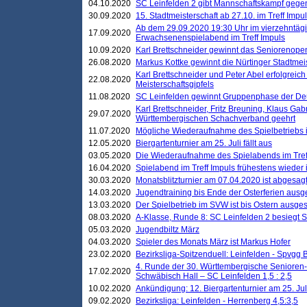
04.10.2020
SC Leinfelden 2 gibt Mannschaftskampf gege
30.09.2020
15. Stadtmeisterschaft ab 27.10. im Treff Impu
Ab dem 29.09.2020 19:30 Uhr im vierzehntäg
17.09.2020
Erwachsenenspielabend im Treff Impuls
10.09.2020
Karl Brettschneider gewinnt das Seniorenopen
26.08.2020
Markus Kottke gewinnt die Nürtinger Stadtmei
Karl Brettschneider und Peter Abel erfolgreic
22.08.2020
Meisterschaftsgipfels
11.08.2020
SC Leinfelden gewinnt Gruppenphase der De
Karl Brettschneider, Fritz Breuning, Klaus Gab
29.07.2020
Württembergischen Schachverband geehrt
11.07.2020
Mögliche Wiederaufnahme des Spielbetriebs
12.05.2020
Biergartenturnier am 25. Juli fällt aus
03.05.2020
Die Wiederaufnahme des Spielabends im Treff
16.04.2020
Spielabend im Treff Impuls frühestens wieder
30.03.2020
Monatsblitzturnier am 07.04.2020 ist abgesag
14.03.2020
Jugendtraining bis Ende der Osterferien ausg
13.03.2020
Der Spielbetrieb im SVW ist bis Ostern ausges
08.03.2020
A-Klasse, Runde 8: SC Leinfelden 2 besiegt 
05.03.2020
Jugendbiltz März
04.03.2020
Spieler des Monats März ist Markus Hofer
23.02.2020
Bezirksliga-Spitzenduell: Leinfelden - Spvgg 
4. Runde der 30. Württembergische Senioren
17.02.2020
Schwäbisch Hall – SC Leinfelden 1,5 : 2,5
10.02.2020
Ankündigung: 12. Biergartenturnier am 25. Juli
09.02.2020
Bezirksliga: Leinfelden - Herrenberg 4,5:3,5