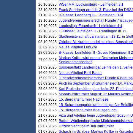
26.10.2025
WSenMM: Ludwigsburg - Leinfelden 3:1
23.10.2025
Frank Gehringer erreicht 3. Platz bei der DS
21.10.2025
B-Klasse: Leonberg III - Leinfelden II 0:4
13.10.2025
Jugendvereinsmeisterschaft Runde 7 ist ausg
12.10.2025
Landesliga: Feuerbach - Leinfelden 4:4
12.10.2025
C-Klasse: Leinfelden III - Renningen III 3:1
12.10.2025
Stadtmeisterschaft LE startet am 13.11. in Stet
08.10.2025
Oktober Blitzturnier endet mit einer Sensation!
30.09.2025
Neues Mitglied Luis Zhi
28.09.2025
B-Klasse: Leinfelden II - Spvgg Renningen II 2
Markus Kottke wird erneut Deutscher Meister 
27.09.2025
Seniorenmannschaft
21.09.2025
Saisonauftakt Landesliga: Leinfelden 1. verlier
16.09.2025
Neues Mitglied Emil Bauer
15.09.2025
Jugendvereinsmeisterschaft Runde 6 ist ausg
03.09.2025
Auch im September Blitzturnier siegt Dr. Mark
25.08.2025
Karl Brettschneider glänzt beim 22. Pheinlan
06.08.2025
Monats-Blitzturnier August: Dr. Markus Kottke
31.07.2025
15. Biergartenturnier Nachlese
28.07.2025
15. Schwabengartenturnier mit großer Beteili
23.07.2025
15. Biergartenturnier ist ausgebucht!
21.07.2025
Aiza und Adelina beim Jugendopen 2025 in 
07.07.2025
Baden-Württembergische Mädchenmeistersch
02.07.2025
Hitzeschlacht beim Juli Blitzturnier
01.07.2025
Schach im Schloss: Markus Kottke in Künzels