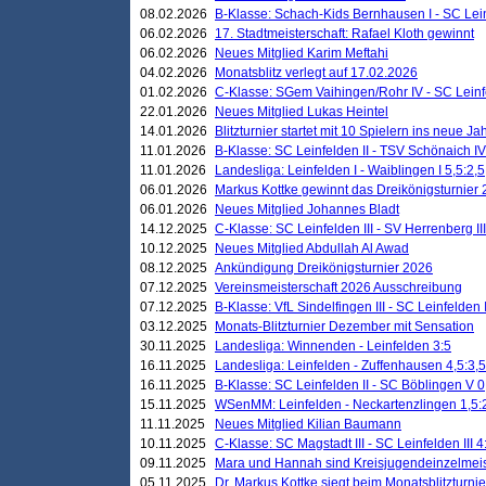
08.02.2026
B-Klasse: Schach-Kids Bernhausen I - SC Leinf
06.02.2026
17. Stadtmeisterschaft: Rafael Kloth gewinnt
06.02.2026
Neues Mitglied Karim Meftahi
04.02.2026
Monatsblitz verlegt auf 17.02.2026
01.02.2026
C-Klasse: SGem Vaihingen/Rohr IV - SC Leinfel
22.01.2026
Neues Mitglied Lukas Heintel
14.01.2026
Blitzturnier startet mit 10 Spielern ins neue J
11.01.2026
B-Klasse: SC Leinfelden II - TSV Schönaich IV
11.01.2026
Landesliga: Leinfelden I - Waiblingen I 5,5:2,5
06.01.2026
Markus Kottke gewinnt das Dreikönigsturnier
06.01.2026
Neues Mitglied Johannes Bladt
14.12.2025
C-Klasse: SC Leinfelden III - SV Herrenberg III
10.12.2025
Neues Mitglied Abdullah Al Awad
08.12.2025
Ankündigung Dreikönigsturnier 2026
07.12.2025
Vereinsmeisterschaft 2026 Ausschreibung
07.12.2025
B-Klasse: VfL Sindelfingen III - SC Leinfelden I
03.12.2025
Monats-Blitzturnier Dezember mit Sensation
30.11.2025
Landesliga: Winnenden - Leinfelden 3:5
16.11.2025
Landesliga: Leinfelden - Zuffenhausen 4,5:3,5
16.11.2025
B-Klasse: SC Leinfelden II - SC Böblingen V 0
15.11.2025
WSenMM: Leinfelden - Neckartenzlingen 1,5:
11.11.2025
Neues Mitglied Kilian Baumann
10.11.2025
C-Klasse: SC Magstadt III - SC Leinfelden III 4
09.11.2025
Mara und Hannah sind Kreisjugendeinzelmei
05.11.2025
Dr. Markus Kottke siegt beim Monatsblitzturn