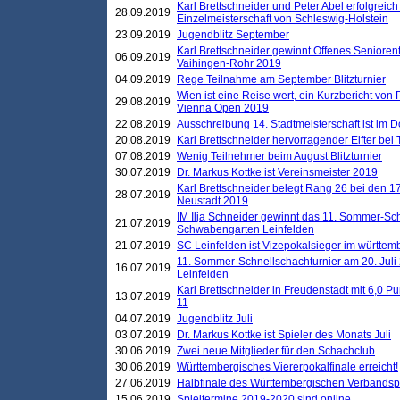
Karl Brettschneider und Peter Abel erfolgreich
28.09.2019
Einzelmeisterschaft von Schleswig-Holstein
23.09.2019
Jugendblitz September
Karl Brettschneider gewinnt Offenes Seniore
06.09.2019
Vaihingen-Rohr 2019
04.09.2019
Rege Teilnahme am September Blitzturnier
Wien ist eine Reise wert, ein Kurzbericht von
29.08.2019
Vienna Open 2019
22.08.2019
Ausschreibung 14. Stadtmeisterschaft ist im
20.08.2019
Karl Brettschneider hervorragender Elfter bei
07.08.2019
Wenig Teilnehmer beim August Blitzturnier
30.07.2019
Dr. Markus Kottke ist Vereinsmeister 2019
Karl Brettschneider belegt Rang 26 bei den 1
28.07.2019
Neustadt 2019
IM Ilja Schneider gewinnt das 11. Sommer-Sch
21.07.2019
Schwabengarten Leinfelden
21.07.2019
SC Leinfelden ist Vizepokalsieger im württem
11. Sommer-Schnellschachturnier am 20. Jul
16.07.2019
Leinfelden
Karl Brettschneider in Freudenstadt mit 6,0 
13.07.2019
11
04.07.2019
Jugendblitz Juli
03.07.2019
Dr. Markus Kottke ist Spieler des Monats Juli
30.06.2019
Zwei neue Mitglieder für den Schachclub
30.06.2019
Württembergisches Viererpokalfinale erreicht!
27.06.2019
Halbfinale des Württembergischen Verbands
15.06.2019
Spieltermine 2019-2020 sind online