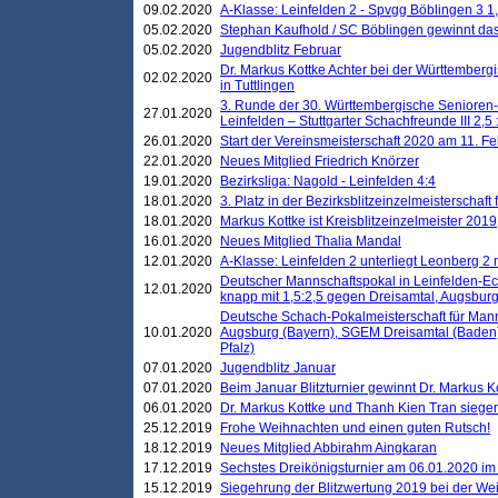
09.02.2020
A-Klasse: Leinfelden 2 - Spvgg Böblingen 3 1,
05.02.2020
Stephan Kaufhold / SC Böblingen gewinnt das 
05.02.2020
Jugendblitz Februar
Dr. Markus Kottke Achter bei der Württembergi
02.02.2020
in Tuttlingen
3. Runde der 30. Württembergische Senioren
27.01.2020
Leinfelden – Stuttgarter Schachfreunde III 2,5 
26.01.2020
Start der Vereinsmeisterschaft 2020 am 11. F
22.01.2020
Neues Mitglied Friedrich Knörzer
19.01.2020
Bezirksliga: Nagold - Leinfelden 4:4
18.01.2020
3. Platz in der Bezirksblitzeinzelmeisterschaft
18.01.2020
Markus Kottke ist Kreisblitzeinzelmeister 2019
16.01.2020
Neues Mitglied Thalia Mandal
12.01.2020
A-Klasse: Leinfelden 2 unterliegt Leonberg 2 
Deutscher Mannschaftspokal in Leinfelden-Ech
12.01.2020
knapp mit 1,5:2,5 gegen Dreisamtal, Augsbur
Deutsche Schach-Pokalmeisterschaft für Mann
10.01.2020
Augsburg (Bayern), SGEM Dreisamtal (Baden
Pfalz)
07.01.2020
Jugendblitz Januar
07.01.2020
Beim Januar Blitzturnier gewinnt Dr. Markus 
06.01.2020
Dr. Markus Kottke und Thanh Kien Tran siegen
25.12.2019
Frohe Weihnachten und einen guten Rutsch!
18.12.2019
Neues Mitglied Abbirahm Aingkaran
17.12.2019
Sechstes Dreikönigsturnier am 06.01.2020 im T
15.12.2019
Siegehrung der Blitzwertung 2019 bei der Wei