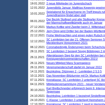
19.01.2022
2 neue Mitglieder im Jugendschach
12.01.2022
Jugendblitz Januar: Matthias Kewenig gewinn
Spielabend für Erwachsene im Treff Impuls ru
10.01.2022
Jugendtraining findet aber statt
Der Bezirk Stuttgart und alle Stuttgarter Krei
06.01.2022
der Mannschaftswettkämpfe auch im Januar
27.12.2021
Markus Kottke wird Zweiter beim 2. Wittelsb
25.12.2021
Jerry Ding wird Dritter bei der Baden-Württem
22.12.2021
Frohe Weihnachten und einen guten Rutsch i
SC Leinfelden bei der 21. Offenen Senioren S
12.12.2021
Mecklenburg-Vorpommern 2021
06.12.2021
Coronabedingte Änderungen beim Schachclub 
28.11.2021
SC Leinfelden 2 besiegt Spvgg Böblingen 2 mi
Altersklassen-Sieg für den SC Leinfelden bei
26.11.2021
Kreisjugendeinzelmeisterschaften 2021!
26.11.2021
Neues Mitglied Mara Scannapieco
26.11.2021
Vereinsmeisterschaft startet im Januar 2022
14.11.2021
Bezirksliga: Ditzingen 2 - Leinfelden 2,5:3,5
10.11.2021
Das November-Blitzturnier mit Dr. Markus Kott
07.11.2021
Kreisklasse: SC Leinfelden 2 unterliegt SC B
04.11.2021
Mitgliederversammlung 2021 - neuer Vorstan
Karl Brettschneider erfolgreich beim 9. Inte
30.10.2021
Tegernsee
24.10.2021
Bezirksliga: Leinfelden 1 bezwingt Sindelfinge
24.10.2021
C-Klasse: Leinfelden 3 unterliegt Heimsheim 2
17.10.2021
Kreisklasse: SC Leinfelden 2 siegt in Herrenbe