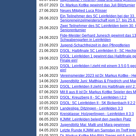
05.07.2023
Dr. Markus Kottke gewinnt das Juli Blitzturnier
27.06.2023
Neues Mitglied Luca Rösser
Ein Teilnehmer des SC Leinfelden bei der 33.
26.06.2023
Senioreneinzelmeisterschaft vom 17. bis 25.
Zwei Teilnehmer des SC Leinfelden beim 30.
25.06.2023
Seniorenturnier
Fide-Meister Gerhard Junesch gewinnt das 1
24.06.2023
Schwabengarten in Leinfelden
23.06.2023
Jugend-Schachfreizeit in den Pfingstferien
21.06.2023
DSOL: Halbfinale SC Leinfelden II - SC Hechi
DSOL: Leinfelden 1 gewinnt das Halbfinale geg
19.06.2023
Finale ein!
DSOL: Leinfelden I zieht mit einem 3.5:0,5 g
15.06.2023
ein!
14.06.2023
Vereinsmeister 2023 ist Dr. Markus Kottke - 
14.06.2023
Jugendblitz Juni: Matthias & Friedrich und M
12.06.2023
DSOL: Leinfelden II zieht ins Halbfinale ein! 2
07.06.2023
Mit 8 aus 8 ist Dr. Markus Kottke Spieler des 
12.05.2023
DSOL: Kreuzberg II - SC Leinfelden I 2:2
10.05.2023
DSOL: SC Leinfelden II - SK Bickenbach II 2:2
07.05.2023
Landesliga: Ditzingen - Leinfelden 3:3
07.05.2023
Kreisklasse: Holzgerlingen - Leinfelden II 3:3
06.05.2023
KJMM: Leinfelden belegt den zweiten Platz
04.05.2023
Jugendblitz Mai: Matti und Mara gewinnen
04.05.2023
Letzte Runde KJMM am Samstag im Treff Imp
03.05.2023
Dr. Markus Kottke Mai-Blitz Sieger mit 6 aus 6