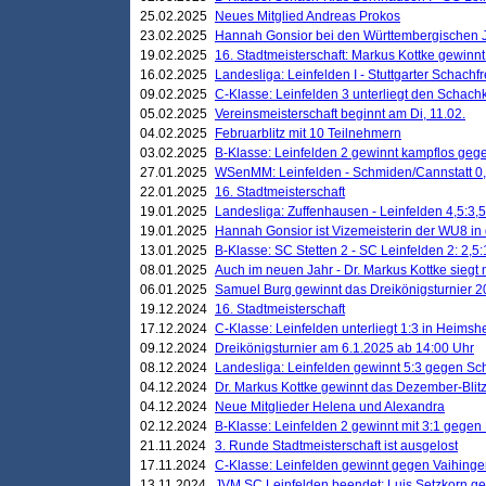
25.02.2025
Neues Mitglied Andreas Prokos
23.02.2025
Hannah Gonsior bei den Württembergischen 
19.02.2025
16. Stadtmeisterschaft: Markus Kottke gewinnt 
16.02.2025
Landesliga: Leinfelden I - Stuttgarter Schachfr
09.02.2025
C-Klasse: Leinfelden 3 unterliegt den Schach
05.02.2025
Vereinsmeisterschaft beginnt am Di, 11.02.
04.02.2025
Februarblitz mit 10 Teilnehmern
03.02.2025
B-Klasse: Leinfelden 2 gewinnt kampflos ge
27.01.2025
WSenMM: Leinfelden - Schmiden/Cannstatt 0,
22.01.2025
16. Stadtmeisterschaft
19.01.2025
Landesliga: Zuffenhausen - Leinfelden 4,5:3,5
19.01.2025
Hannah Gonsior ist Vizemeisterin der WU8 i
13.01.2025
B-Klasse: SC Stetten 2 - SC Leinfelden 2: 2,5:
08.01.2025
Auch im neuen Jahr - Dr. Markus Kottke siegt 
06.01.2025
Samuel Burg gewinnt das Dreikönigsturnier 
19.12.2024
16. Stadtmeisterschaft
17.12.2024
C-Klasse: Leinfelden unterliegt 1:3 in Heimsh
09.12.2024
Dreikönigsturnier am 6.1.2025 ab 14:00 Uhr
08.12.2024
Landesliga: Leinfelden gewinnt 5:3 gegen Sc
04.12.2024
Dr. Markus Kottke gewinnt das Dezember-Blitz
04.12.2024
Neue Mitglieder Helena und Alexandra
02.12.2024
B-Klasse: Leinfelden 2 gewinnt mit 3:1 gegen
21.11.2024
3. Runde Stadtmeisterschaft ist ausgelost
17.11.2024
C-Klasse: Leinfelden gewinnt gegen Vaihinge
13.11.2024
JVM SC Leinfelden beendet: Luis Setzkorn ge