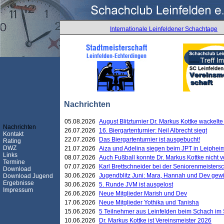
Internationale Leinfeldener Schachtage
Nachrichten
05.08.2026
August Blitzturnier Dr. Markus Kottke wackel
Nachrichten
26.07.2026
16. Biergartenturnier: Neil Albrecht siegt
Kontakt
22.07.2026
Das Biergartenturnier ist ausgebucht!
Rating
DWZ
21.07.2026
Aiza und Adelina siegen beim JPT in Leiphei
Links
08.07.2026
Auch Fußball konnte Dr. Markus Kottke nicht
Termine
07.07.2026
Karl Brettschneider bei der Seniorenmeister
Download
30.06.2026
Jugendblitz Juni: Mara, Hannah und Dev gew
Download Jugend
Ergebnisse
30.06.2026
5. Runde JVM ist ausgelost
Impressum
26.06.2026
Neue Mitglieder Marish und Dev
17.06.2026
Neue Mitglieder Yothika und Tanisha
15.06.2026
5 Teilnehmer aus Leinfelden beim Schach im 
10.06.2026
Dr. Markus Kottke ist Vereinsmeister 2026