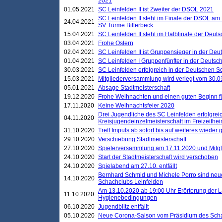
2021
01.05.2021
SC Leinfelden II ist Zweiter der DSOL 2021
SC Leinfelden II steht im Finale der DSOL am 
24.04.2021
SV Türme Billerbeck
15.04.2021
SC Leinfelden II steht im Halbfinale der Deu
03.04.2021
Frohe Ostern
02.04.2021
SC Leinfelden II ist Gruppensieger in der De
01.04.2021
SC Leinfelden I Gruppenfünfter in der Deuts
30.03.2021
SC Leinfelden erfolgreich in der Deutschen 
15.03.2021
Mitgliederversammlung wird verlegt vom 30.0
05.01.2021
Absage Stadtmeisterschaft
19.12.2020
Frohe Weihnachten und einen guten Beginn f
17.11.2020
Keine Weihnachtsfeier 2020
Drei Jugendliche des SC Leinfelden erfolgreic
04.11.2020
Kreisjugendeinzelmeisterschaft im Freizeithe
31.10.2020
Treff Impuls ab sofort bis auf weiteres wieder
29.10.2020
Verschiebung Stadtmeisterschaft
27.10.2020
Spielerversammlung am 17.11.2020 und Mitg
24.10.2020
Start der Stadtmeisterschaft wird verschoben
24.10.2020
Spielabend am 27.10. entfällt
Bernhard Schmid und Michele Porro sind neu
14.10.2020
Schachclubs Leinfelden
Am 13.10.2020 ab 19:00 Uhr Erörterung der L
11.10.2020
Hygienebedingungen
06.10.2020
Jugendblitz entfällt
05.10.2020
Neue Corona-Saison vom Präsidium des Sch