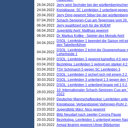
26.04.2022
Jerry wird Sechster bei der württembergische
24.04.2022
Kreisklasse: SC Leinfelden 2 unterliegt gege
20.04.2022
Jerry Ding gewinnt Silber bei der württemberg
07.04.2022
Schach-Senioren-Cup am Tegernsee vom 26. M
06.04.2022
Jerry qualifiziert sich für die WJEM!
06.04.2022
Jugenblitz April: Matthias gewinnt
06.04.2022
Dr. Markus Kottke - Spieler des Monats April
DSOL: Leinfelden 1 beendet die Saison mit e
04.04.2022
den Tabellenführer
DSOL: Leinfelden 2 krönt die Gruppenphase m
04.04.2022
Leherheide 1
04.04.2022
DSOL: Leinfelden 3 gewinnt kampflos 4:0 geg
03.04.2022
Bezirkliga: Leinfelden 1 gelingt ein starker 4
03.04.2022
TSV Schönaich 5 gegen SC Leinfelden 3
31.03.2022
DSOL: Leinfelden 2 sichert sich mit einem 2:2 d
30.03.2022
DSOL: Leinfelden 3 unterliegt 1:3 gegen den 
30.03.2022
DSOL: Leinfelden 1 unterliegt knapp mit 1,5
10. Internationaler Schach-Senioren-Cup am T
28.03.2022
2022
26.03.2022
Deutscher Mannschaftspokal: Leinfelden unte
25.03.2022
Kreisklasse: Verbandsspiel Vaihingen-Rohr 2 
23.03.2022
Jugendblitz März: Nico gewinnt
23.03.2022
Blitz Neustart nach zweiter Corona Pause
20.03.2022
Bezirksliga: Leinfelden 1 unterliegt gegen Nag
18.03.2022
Amjad Ibrahim gewinnt Ulmer Blitzturnier