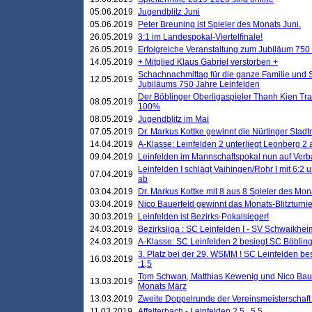
05.06.2019
Jugendblitz Juni
05.06.2019
Peter Breuning ist Spieler des Monats Juni.
26.05.2019
3:1 im Landespokal-Viertelfinale!
26.05.2019
Erfolgreiche Veranstaltung zum Jubiläum 750
14.05.2019
+ Mitglied Klaus Gabriel verstorben +
Schachnachmittag für die ganze Familie und 
12.05.2019
Jubiläums 750 Jahre Leinfelden
Der Böblinger Oberligaspieler Thanh Kien Tran
08.05.2019
100%
08.05.2019
Jugendblitz im Mai
07.05.2019
Dr. Markus Kottke gewinnt die Nürtinger Stadt
14.04.2019
A-Klasse: Leinfelden 2 unterliegt Leonberg 2 a
09.04.2019
Leinfelden im Mannschaftspokal nun auf Ver
Leinfelden I schlägt Vaihingen/Rohr I mit 6:2 
07.04.2019
ab
03.04.2019
Dr. Markus Kottke mit 8 aus 8 Spieler des Mona
03.04.2019
Nico Bauerfeld gewinnt das Monats-Blitzturnier
30.03.2019
Leinfelden ist Bezirks-Pokalsieger!
24.03.2019
Bezirksliga : SC Leinfelden I - SV Schwaikheim
24.03.2019
A-Klasse: SC Leinfelden 2 besiegt SC Böbling
3. Platz bei der 29. WSMM ! SC Leinfelden b
16.03.2019
:1,5
Tom Schwan, Matthias Kewenig und Nico Baue
13.03.2019
Monats März
13.03.2019
Zweite Doppelrunde der Vereinsmeisterschaft i
11.03.2019
Affalterbach - Leinfelden 2,5 . 5,5