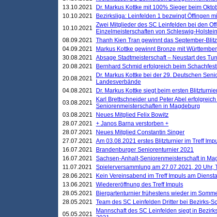
13.10.2021
Dr. Markus Kottke mit 100% Sieger beim Oktobe
10.10.2021
Bezirksliga: Leinfelden 1 bezwingt Öffingen mi
Zwei Mitglieder des SC Leinfelden bei den Of
10.10.2021
Einzelmeisterschaften von Schleswig-Holstei
08.09.2021
Thanh Kien Tran gewinnt das September-Blitz
04.09.2021
Markus Kottke gewinnt Bronze mit Württemberg
30.08.2021
Absage Stadtmeisterschaft – Neustart des Tur
20.08.2021
Bernhard Schmid erfolgreich beim Schachfesti
Dr. Markus Kottke bei der 29. Deutschen Sen
20.08.2021
Landesverbände
04.08.2021
Dr. Markus Kottke siegt beim ersten Blitzturn
Karl Brettschneider und Peter Abel erfolgreic
03.08.2021
Seniorenmeisterschaften in Magdeburg
03.08.2021
Neues Mitglied Felix Bowitz
28.07.2021
+ Janos Barna verstorben +
28.07.2021
Neues Mitglied Constantin Singer
27.07.2021
Am 03.08.2021 erstes Blitzturnier im Treff Im
16.07.2021
Brandenburger Seniorenturnier 2021
16.07.2021
Sachsen-Anhalt-Seniorenmeisterschaft in M
11.07.2021
Spielerversammlung am 27.07.2021, 20 Uhr, T
28.06.2021
Kein Vereinsabend im Treff Impuls am Dienst
13.06.2021
Wiedereröffnung des Treff Impuls
28.05.2021
Biergartenturnier frühestens wieder im Somm
28.05.2021
Team des SC Leinfelden Dritter bei Bezirks-S
Mannschaft des SC Leinfelden siegt in Bezirks
05.05.2021