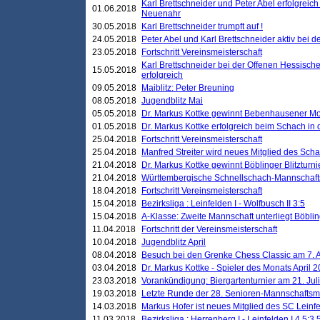
Karl Brettschneider und Peter Abel erfolgreic
01.06.2018
Neuenahr
30.05.2018
Karl Brettschneider trumpft auf !
24.05.2018
Peter Abel und Karl Brettschneider aktiv bei
23.05.2018
Fortschritt Vereinsmeisterschaft
Karl Brettschneider bei der Offenen Hessisch
15.05.2018
erfolgreich
09.05.2018
Maiblitz: Peter Breuning
08.05.2018
Jugendblitz Mai
05.05.2018
Dr. Markus Kottke gewinnt Bebenhausener Mo
01.05.2018
Dr. Markus Kottke erfolgreich beim Schach in
25.04.2018
Fortschritt Vereinsmeisterschaft
25.04.2018
Manfred Streiter wird neues Mitglied des Sch
21.04.2018
Dr. Markus Kottke gewinnt Böblinger Blitzturni
21.04.2018
Württembergische Schnellschach-Mannschafts
18.04.2018
Fortschritt Vereinsmeisterschaft
15.04.2018
Bezirksliga : Leinfelden I - Wolfbusch II 3:5
15.04.2018
A-Klasse: Zweite Mannschaft unterliegt Böblin
11.04.2018
Fortschritt der Vereinsmeisterschaft
10.04.2018
Jugendblitz April
08.04.2018
Besuch bei den Grenke Chess Classic am 7. A
03.04.2018
Dr. Markus Kottke - Spieler des Monats April 
23.03.2018
Vorankündigung: Biergartenturnier am 21. Jul
19.03.2018
Letzte Runde der 28. Senioren-Mannschaftsme
14.03.2018
Markus Hofer ist neues Mitglied des SC Leinf
11.03.2018
Bezirksliga : Herrenberg I - Leinfelden I 4,5:3,