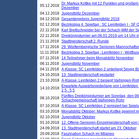
Dr. Markus Kottke mit 12 Punkten und großem
05.12.2018
Dezember
04.12.2018
Jugendblitz Dezember
04.12.2018
Gesamtergebnis Jugendblitz 2018
02.12.2018
Bezirksliga 4. Spieltag : SC Leinfelden I - SF O
22.11.2018
Karl Brettschneider bei der Schach-WM der S
22.11.2018
Dreikönigsturnier am 06.01.2019 um 14 Uhr im 
21.11.2018
Stadtmeisterschaft 2. Runde
17.11.2018
29. Württembergische Senioren-Mannschaftsm
11.11.2018
Bezirksliga 3. Spieltag : Leinfelden I - Wolfbusch
07.11.2018
14 Teilnehmer beim Monatsblitz November
06.11.2018
Jugendblitz November
04.11.2018
A-Klasse: SC Leinfelden 2 unterliegt Spvgg Bö
24.10.2018
13. Stadtmeisterschaft gestartet
21.10.2018
A-Klasse: Leinfelden 2 besiegt Vaihingen-Rohr 
Erwartete Auswärtsniederlage von Leinfelden 
14.10.2018
2,5 : 5,5
Fünftes Dreikönigsturnier am Sonntag, den 0
08.10.2018
Schachgemeinschaft Vaihingen-Rohr
07.10.2018
A-Klasse: SC Leinfelden 2 remisiert bei Spie
03.10.2018
Monatsblitz Oktober: Markus Kottke gewinnt mi
02.10.2018
Jugendblitz Oktober
01.10.2018
12. Offene-Senioren-Einzelmeisterschaft-von
24.09.2018
13. Stadtmeisterschaft startet am 23. Oktober
20.09.2018
Faszination Schach im Milaneo