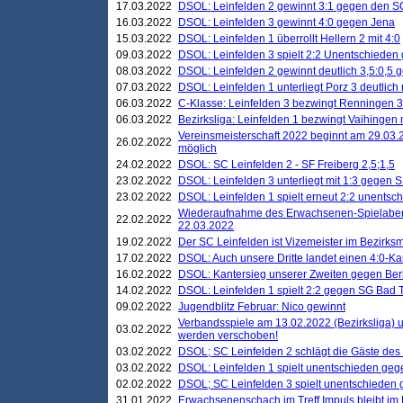
17.03.2022
DSOL: Leinfelden 2 gewinnt 3:1 gegen den 
16.03.2022
DSOL: Leinfelden 3 gewinnt 4:0 gegen Jena
15.03.2022
DSOL: Leinfelden 1 überrollt Hellern 2 mit 4:0
09.03.2022
DSOL: Leinfelden 3 spielt 2:2 Unentschieden
08.03.2022
DSOL: Leinfelden 2 gewinnt deutlich 3,5:0,5
07.03.2022
DSOL: Leinfelden 1 unterliegt Porz 3 deutlich 
06.03.2022
C-Klasse: Leinfelden 3 bezwingt Renningen 3 
06.03.2022
Bezirksliga: Leinfelden 1 bezwingt Vaihingen m
Vereinsmeisterschaft 2022 beginnt am 29.03.2
26.02.2022
möglich
24.02.2022
DSOL: SC Leinfelden 2 - SF Freiberg 2,5;1,5
23.02.2022
DSOL: Leinfelden 3 unterliegt mit 1:3 gegen S
23.02.2022
DSOL: Leinfelden 1 spielt erneut 2:2 unentsc
Wiederaufnahme des Erwachsenen-Spielabend
22.02.2022
22.03.2022
19.02.2022
Der SC Leinfelden ist Vizemeister im Bezirksm
17.02.2022
DSOL: Auch unsere Dritte landet einen 4:0-Ka
16.02.2022
DSOL: Kantersieg unserer Zweiten gegen Ber
14.02.2022
DSOL: Leinfelden 1 spielt 2:2 gegen SG Bad 
09.02.2022
Jugendblitz Februar: Nico gewinnt
Verbandsspiele am 13.02.2022 (Bezirksliga) 
03.02.2022
werden verschoben!
03.02.2022
DSOL; SC Leinfelden 2 schlägt die Gäste des
03.02.2022
DSOL: Leinfelden 1 spielt unentschieden gege
02.02.2022
DSOL; SC Leinfelden 3 spielt unentschieden
31.01.2022
Erwachsenenschach im Treff Impuls bleibt im