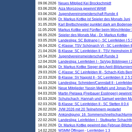
09.06.2026
Neues Mitglied Kei Brockschmidt
03.06.2026
Aiza Morozova gewinnt WAM!
03.06.2026
Jugendvereinsmeisterschaft Runde 4
03.06.2026
Dr. Markus Kottke ist Spieler des Monats Juni
31.05.2026
Karl Brettschneider punktet stark am Bodense
11.05.2026
Markus Kottke wird Fünfter beim Mönchfelder
06.05.2026
Spieler des Monats Mai - Dr. Markus Kottke
03.05.2026
Landesliga: SC Botnang I - SC Leinfelden I 5:
26.04.2026
C-Klasse: TSV Schönaich VI - SC Leinfelden II
21.04.2026
B-Klasse: SC Leinfelden II - TSV Heimsheim II
15.04.2026
Jugendvereinsmeisterschaft Runde 3
12.04.2026
Landesliga: Leinfelden I - SpVgg Böblingen I 
08.04.2026
Dr. Markus Kottke Sieger des April-Blitzturnier
29.03.2026
C-Klasse: SC Leinfelden III - Schach-Kids Ber
22.03.2026
B-Klasse: SV Nagold II - SC Leinfelden II: 2,5:
15.03.2026
Landesliga: Schmiden/Cannstatt II - Leinfelden
04.03.2026
Neue Mitglieder Yassin Meftahi und Jonas Pa
04.03.2026
Martin Pielawa (Freibauer Esslingen) gewinnt 
03.03.2026
Schulschach: Hannah und Samuel werden Ma
02.03.2026
B-Klasse: SC Leinfelden II - SC Stetten II 0:4
26.02.2026
JVM 2026 mit 20 Teilnehmern gestartet
26.02.2026
Ankündigung: 16. Sommerschnellschachturnie
22.02.2026
Landesliga: Leinfelden I - Stuttgarter Schachfr
18.02.2026
Dr. Markus Kottke gewinnt das Februar-Blitztu
14.02.2026
WSMM Öffingen - Leinfelden 1:3