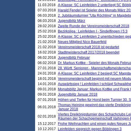
11.03.2018
A-Klasse: SC Leinfelden 2 unterliegt SC Böbli
07.03.2018
Harald Fendel ist Spieler des Monats März 2
06.03.2018
2. Jubiläumsturnier "Uta Röchling" in Magdebu
06.03.2018
Jugendblitz März
28.02.2018
Zweite Runde der Vereinsmeisterschaft 2018
25.02.2018
Bezirksliga : Leinfelden I - Sindelfingen I 5:3
25.02.2018
A-Klasse: SC Leinfelden 2 unentschieden geg
21.02.2018
Neues Mitglied Nico Bauerfeld
21.02.2018
Vereinsmeisterschaft 2018 ist gestartet
16.02.2018
Stadtmeisterschaft 2017/2018 beendet
06.02.2018
Jugendblitz Februar
06.02.2018
Dr. Markus Kottke - Spieler des Monats Febru
27.01.2018
28. Württ. Senioren - Mannschaftsmeisterscha
24.01.2018
A-Klasse: SC Leinfelden 2 besiegt SC Magstadt
18.01.2018
Vereinsmeisterschaft beginnt mit neuem Mod
14.01.2018
Auswärtssieg ! Leinfelden I schlägt Schwaikhei
09.01.2018
Monatsblitz Januar: Markus Kottke und Frank
09.01.2018
Jugendblitz Januar 2018
07.01.2018
Höhen und Tiefen für Horst beim Turnier 30. 
Thomas Heining gewinnt das vierte Dreikönigs
06.01.2018
Januar 2018
Viertes Dreikönigsturnier des Schachclubs Le
02.01.2018
Räumen der Schachgemeinschaft Vaihingen-
15.12.2017
Frohe Weihnachten und einen gutes Neues J
10.12.2017
Leinfelden siegreich gegen Böblingen 3