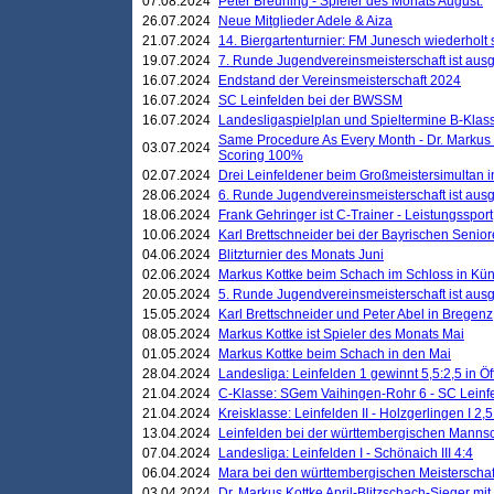
07.08.2024
Peter Breuning - Spieler des Monats August.
26.07.2024
Neue Mitglieder Adele & Aiza
21.07.2024
14. Biergartenturnier: FM Junesch wiederholt
19.07.2024
7. Runde Jugendvereinsmeisterschaft ist ausg
16.07.2024
Endstand der Vereinsmeisterschaft 2024
16.07.2024
SC Leinfelden bei der BWSSM
16.07.2024
Landesligaspielplan und Spieltermine B-Kla
Same Procedure As Every Month - Dr. Markus 
03.07.2024
Scoring 100%
02.07.2024
Drei Leinfeldener beim Großmeistersimultan 
28.06.2024
6. Runde Jugendvereinsmeisterschaft ist ausg
18.06.2024
Frank Gehringer ist C-Trainer - Leistungssport
10.06.2024
Karl Brettschneider bei der Bayrischen Senio
04.06.2024
Blitzturnier des Monats Juni
02.06.2024
Markus Kottke beim Schach im Schloss in Kü
20.05.2024
5. Runde Jugendvereinsmeisterschaft ist ausg
15.05.2024
Karl Brettschneider und Peter Abel in Bregenz
08.05.2024
Markus Kottke ist Spieler des Monats Mai
01.05.2024
Markus Kottke beim Schach in den Mai
28.04.2024
Landesliga: Leinfelden 1 gewinnt 5,5:2,5 in Ö
21.04.2024
C-Klasse: SGem Vaihingen-Rohr 6 - SC Leinfe
21.04.2024
Kreisklasse: Leinfelden II - Holzgerlingen I 2,5
13.04.2024
Leinfelden bei der württembergischen Mannsc
07.04.2024
Landesliga: Leinfelden I - Schönaich III 4:4
06.04.2024
Mara bei den württembergischen Meisterscha
03.04.2024
Dr. Markus Kottke April-Blitzschach-Sieger mit