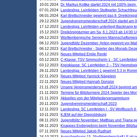
10.01.2024
Dr. Markus Kottke startet 2024 mit 100% beim 
07.01.2024
Landesliga: Leinfelden Stuttgarter Schachfreun
06.01.2024
Karl Brettschneider gewinnt das 8. Dreikönigs
29.12.2023
Jugendvereinsmeisterschaft 2024 startet am 0
17.12.2023
Landesliga: Leinfelden unterliegt Backnang kn
15.12.2023
Dreikönigsturnier am Sa, 6.1.2023 ab 14:00 U
09.12.2023
Württembergische Senioren-Mannschaftsmeiste
06.12.2023
Jugendblitz Dezember: Anton gewinnt vor Matt
06.12.2023
Karl Brettschneider - Spieler des Monats De
05.12.2023
Neues Mitglied Emile Renkl
03.12.2023
C-Klasse: TSV Simmozheim 1 - SC Leinfelden
03.12.2023
Kreisklasse: SC Leinfelden 2 – TSV Heimshei
26.11.2023
Landesliga: Leinfelden 1 gewinnt 5:3 in Ro
22.11.2023
Neues Mitglied Yannick Nägelein
22.11.2023
Neues Mitglied Hannah Gonsior
21.11.2023
Unsere Vereinsmeisterschaft 2024 beginnt am
21.11.2023
Termine für Blitzturniere 2024 Spieler des Mon
21.11.2023
Aktuelles von der Mitgliederversammlung
20.11.2023
Jugendvereinsmeisterschaft 2023
12.11.2023
Landesliga: SC Leinfelden I - SV Wolfbusch II 
10.11.2023
KJEM auf der Diepoldsburg
08.11.2023
Jugendblitz November: Matthias und Tijana 
08.11.2023
Knappes Endergebnis beim November Blitztur
07.11.2023
Neues Mitglied Jakob Rudhart
24.10.2023
Ausschreibung 15. Stadtmeisterschaft LE ist o