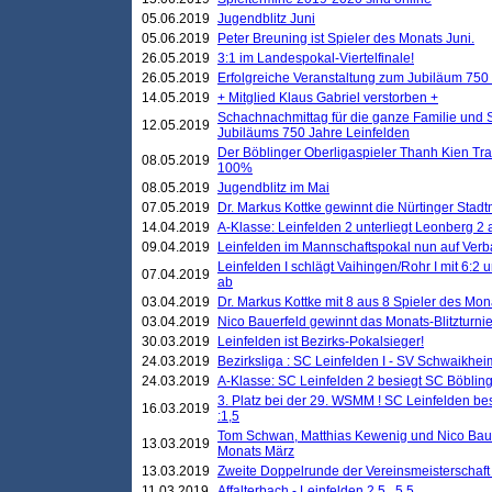
05.06.2019
Jugendblitz Juni
05.06.2019
Peter Breuning ist Spieler des Monats Juni.
26.05.2019
3:1 im Landespokal-Viertelfinale!
26.05.2019
Erfolgreiche Veranstaltung zum Jubiläum 750
14.05.2019
+ Mitglied Klaus Gabriel verstorben +
Schachnachmittag für die ganze Familie und 
12.05.2019
Jubiläums 750 Jahre Leinfelden
Der Böblinger Oberligaspieler Thanh Kien Tran
08.05.2019
100%
08.05.2019
Jugendblitz im Mai
07.05.2019
Dr. Markus Kottke gewinnt die Nürtinger Stadt
14.04.2019
A-Klasse: Leinfelden 2 unterliegt Leonberg 2 a
09.04.2019
Leinfelden im Mannschaftspokal nun auf Ver
Leinfelden I schlägt Vaihingen/Rohr I mit 6:2 
07.04.2019
ab
03.04.2019
Dr. Markus Kottke mit 8 aus 8 Spieler des Mona
03.04.2019
Nico Bauerfeld gewinnt das Monats-Blitzturnier
30.03.2019
Leinfelden ist Bezirks-Pokalsieger!
24.03.2019
Bezirksliga : SC Leinfelden I - SV Schwaikheim
24.03.2019
A-Klasse: SC Leinfelden 2 besiegt SC Böbling
3. Platz bei der 29. WSMM ! SC Leinfelden b
16.03.2019
:1,5
Tom Schwan, Matthias Kewenig und Nico Baue
13.03.2019
Monats März
13.03.2019
Zweite Doppelrunde der Vereinsmeisterschaft i
11.03.2019
Affalterbach - Leinfelden 2,5 . 5,5