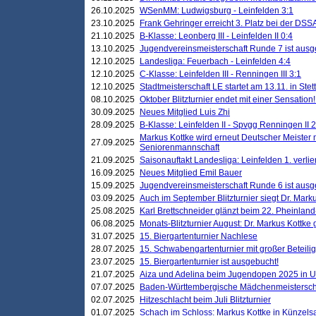
26.10.2025
WSenMM: Ludwigsburg - Leinfelden 3:1
23.10.2025
Frank Gehringer erreicht 3. Platz bei der DS
21.10.2025
B-Klasse: Leonberg III - Leinfelden II 0:4
13.10.2025
Jugendvereinsmeisterschaft Runde 7 ist ausg
12.10.2025
Landesliga: Feuerbach - Leinfelden 4:4
12.10.2025
C-Klasse: Leinfelden III - Renningen III 3:1
12.10.2025
Stadtmeisterschaft LE startet am 13.11. in Stet
08.10.2025
Oktober Blitzturnier endet mit einer Sensation!
30.09.2025
Neues Mitglied Luis Zhi
28.09.2025
B-Klasse: Leinfelden II - Spvgg Renningen II 2
Markus Kottke wird erneut Deutscher Meister 
27.09.2025
Seniorenmannschaft
21.09.2025
Saisonauftakt Landesliga: Leinfelden 1. verlier
16.09.2025
Neues Mitglied Emil Bauer
15.09.2025
Jugendvereinsmeisterschaft Runde 6 ist ausg
03.09.2025
Auch im September Blitzturnier siegt Dr. Mark
25.08.2025
Karl Brettschneider glänzt beim 22. Pheinlan
06.08.2025
Monats-Blitzturnier August: Dr. Markus Kottke
31.07.2025
15. Biergartenturnier Nachlese
28.07.2025
15. Schwabengartenturnier mit großer Beteili
23.07.2025
15. Biergartenturnier ist ausgebucht!
21.07.2025
Aiza und Adelina beim Jugendopen 2025 in 
07.07.2025
Baden-Württembergische Mädchenmeistersch
02.07.2025
Hitzeschlacht beim Juli Blitzturnier
01.07.2025
Schach im Schloss: Markus Kottke in Künzels