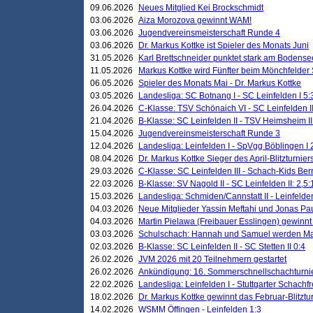
09.06.2026
Neues Mitglied Kei Brockschmidt
03.06.2026
Aiza Morozova gewinnt WAM!
03.06.2026
Jugendvereinsmeisterschaft Runde 4
03.06.2026
Dr. Markus Kottke ist Spieler des Monats Juni
31.05.2026
Karl Brettschneider punktet stark am Bodense
11.05.2026
Markus Kottke wird Fünfter beim Mönchfelder
06.05.2026
Spieler des Monats Mai - Dr. Markus Kottke
03.05.2026
Landesliga: SC Botnang I - SC Leinfelden I 5:
26.04.2026
C-Klasse: TSV Schönaich VI - SC Leinfelden II
21.04.2026
B-Klasse: SC Leinfelden II - TSV Heimsheim II
15.04.2026
Jugendvereinsmeisterschaft Runde 3
12.04.2026
Landesliga: Leinfelden I - SpVgg Böblingen I 
08.04.2026
Dr. Markus Kottke Sieger des April-Blitzturnier
29.03.2026
C-Klasse: SC Leinfelden III - Schach-Kids Ber
22.03.2026
B-Klasse: SV Nagold II - SC Leinfelden II: 2,5:
15.03.2026
Landesliga: Schmiden/Cannstatt II - Leinfelden
04.03.2026
Neue Mitglieder Yassin Meftahi und Jonas Pa
04.03.2026
Martin Pielawa (Freibauer Esslingen) gewinnt 
03.03.2026
Schulschach: Hannah und Samuel werden Ma
02.03.2026
B-Klasse: SC Leinfelden II - SC Stetten II 0:4
26.02.2026
JVM 2026 mit 20 Teilnehmern gestartet
26.02.2026
Ankündigung: 16. Sommerschnellschachturnie
22.02.2026
Landesliga: Leinfelden I - Stuttgarter Schachfr
18.02.2026
Dr. Markus Kottke gewinnt das Februar-Blitztu
14.02.2026
WSMM Öffingen - Leinfelden 1:3