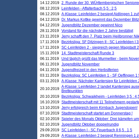
14.12.2019
2. Runde der 30. WÜrttembergischen Seniore
08.12.2019
Leinfelden - Affalterbach 5,5 : 2,5
08.12.2019
A-Klasse: Leinfelden 2 besiegt Aidlingen 1 zu
04.12.2019
Dr. Markus Kottke gewinnt das Dezember Blitzt
04.12.2019
Jugendblitz Dezember gewinnt Nico
28.11.2019
Vorstand für die nächsten 2 Jahre bestätigt
23.11.2019
Jerry schafft den 7. Platz beim Heilbronner 
17.11.2019
Bezirksliga: SF Ditzingen II - SC Leinfelden I 3
17.11.2019
SC-Leinfelden 2 - siegreich gegen Magstadt 2
15.11.2019
14. Stadtmeisterschaft Runde 3
06.11.2019
Und täglich grüßt das Murmeltier - beim Novemb
06.11.2019
Jugendblitz November
04.11.2019
Jugendfreizeit in den Herbstferien
03.11.2019
Bezirksliga: SC Leinfelden 1 - SF Oeffingen 1 
03.11.2019
A-Klasse: Nächster Kantersieg für Leinfelden 2
A-Klasse: Leinfelden 2 landet Kantersieg aus
20.10.2019
Brettpunkten
20.10.2019
Bezirksliga: Schwaikheim - Leinfelden 3,5 : 4,
16.10.2019
Stadtmeisterschaft mit 11 Teilnehmern gestart
13.10.2019
Jerry erfolgreich beim Kirnbach Jugendopen!
07.10.2019
Stadtmeisterschaft startet am Donnerstag !
02.10.2019
Spieler des Monats Oktober: Drei kämpfen um
02.10.2019
Jugendblitz Oktober doppelrundig
29.09.2019
SC Leinfelden I - SC Feuerbach II 6,5 . 1,5
29.09.2019
A-Klasse: Leinfelden 2 besiegt Renningen 1 z