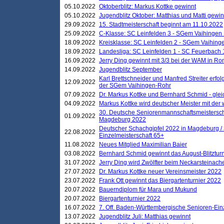
05.10.2022
Oktoberblitz: Markus Kottke gewinnt
05.10.2022
Jugendblitz Oktober: Matthias und Matti gewi
29.09.2022
15. Stadtmeisterschaft beginnt am 11.10.2022
25.09.2022
C-Klasse: SC Leinfelden 3 - SGem Vaihingen 
18.09.2022
Kreisklasse: SC Leinfelden 2 - SGem Vaihinge
18.09.2022
Landesliga: SC Leinfelden 1 - SC Feuerbach 
16.09.2022
Jerry Ding gewinnt mit 3/3 bei der WAM in 
14.09.2022
Jugendblitz September
Karl Brettschneider und Manfred Streiter erfo
12.09.2022
der SGem Vaihingen-Rohr
07.09.2022
Dr. Markus Kottke und Bernhard Schmid - glei
04.09.2022
Markus Kottke wird deutscher Meister mit de
30. Deutsche Seniorenmannschaftsmeistersch
01.09.2022
Magdeburg 2022
Deutscher Schachgipfel 2022 in Magdeburg /
22.08.2022
Einzelmeisterschaft 65+
11.08.2022
Neues Mitglied Maximilian Baier
03.08.2022
Bernhard Schmid gewinnt das August-Blitzturn
31.07.2022
Jerry Ding wird Zwölfter beim Neckarsteinac
27.07.2022
Dr. Markus Kottke neuer Vereinsmeister 2022
23.07.2022
Frank Ott gewinnt das Biergartenturnier 2022
20.07.2022
Bauerndiplom für Mara und Mukund
20.07.2022
Biergartenturnier 2022
16.07.2022
7. Off. Baden-Württembergische Senioren-Ein
13.07.2022
Jugendblitz Juli: Matthias gewinnt