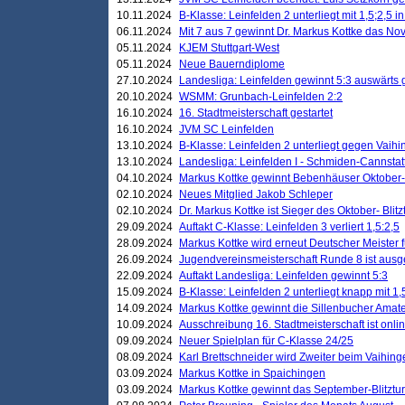
10.11.2024
B-Klasse: Leinfelden 2 unterliegt mit 1,5;2,5 
06.11.2024
Mit 7 aus 7 gewinnt Dr. Markus Kottke das Nov
05.11.2024
KJEM Stuttgart-West
05.11.2024
Neue Bauerndiplome
27.10.2024
Landesliga: Leinfelden gewinnt 5:3 auswärts
20.10.2024
WSMM: Grunbach-Leinfelden 2:2
16.10.2024
16. Stadtmeisterschaft gestartet
16.10.2024
JVM SC Leinfelden
13.10.2024
B-Klasse: Leinfelden 2 unterliegt gegen Vaihi
13.10.2024
Landesliga: Leinfelden I - Schmiden-Cannstatt 
04.10.2024
Markus Kottke gewinnt Bebenhäuser Oktober-B
02.10.2024
Neues Mitglied Jakob Schleper
02.10.2024
Dr. Markus Kottke ist Sieger des Oktober- Blitz
29.09.2024
Auftakt C-Klasse: Leinfelden 3 verliert 1,5:2,5
28.09.2024
Markus Kottke wird erneut Deutscher Meister 
26.09.2024
Jugendvereinsmeisterschaft Runde 8 ist ausg
22.09.2024
Auftakt Landesliga: Leinfelden gewinnt 5:3
15.09.2024
B-Klasse: Leinfelden 2 unterliegt knapp mit 1,
14.09.2024
Markus Kottke gewinnt die Sillenbucher Amate
10.09.2024
Ausschreibung 16. Stadtmeisterschaft ist onli
09.09.2024
Neuer Spielplan für C-Klasse 24/25
08.09.2024
Karl Brettschneider wird Zweiter beim Vaihing
03.09.2024
Markus Kottke in Spaichingen
03.09.2024
Markus Kottke gewinnt das September-Blitztur