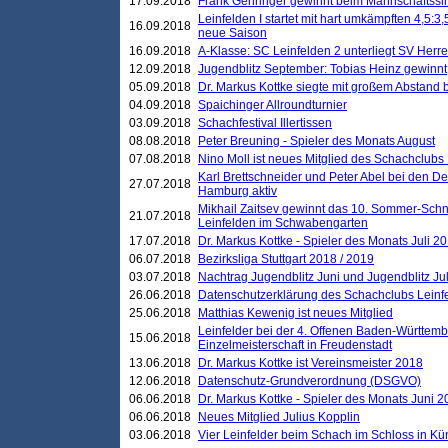
17.09.2018
Frank Gehringer gewinnt beim Mannschaftssi
Leinfelden I startet mit hart umkämpften 4,5:
16.09.2018
neue Saison
16.09.2018
A-Klasse: SC Leinfelden 2 unterliegt SV Herre
12.09.2018
Jugendblitz September: Tobias Heinz gewinnt
05.09.2018
Dr. Markus Kottke siegte mit großem Abstand 
04.09.2018
Spaichinger Allroundturnier
03.09.2018
Schachfestival Illertissen
08.08.2018
Peter Breuning - Spieler des Monats August
07.08.2018
Nino Moll ist neues Mitglied des Schachclubs
Karl Brettschneider und Peter Abel bei den D
27.07.2018
Hamburg aktiv
Mikhail Zaitsev gewinnt das 10. Sommer-Schn
21.07.2018
Leinfelden im Schwabengarten
17.07.2018
Dr. Markus Kottke - Spieler des Monats Juli 2
06.07.2018
Bezirksliga Stuttgart 2018 / 2019
03.07.2018
Nachtrag Jugendblitz Juni und Jugendblitz Jul
26.06.2018
Datenschutzerklärung des Schachclubs Lein
25.06.2018
Matthias Kewenig ist neues Mitglied
Leinfelder bei der 4. Offenen Baden-Württem
15.06.2018
Einzelmeisterschaft in Freudenstadt
13.06.2018
Dr. Markus Kottke ist Vereinsmeister 2018
12.06.2018
Datenschutz-Grundverordnung (DSGVO)
06.06.2018
Dr. Markus Kottke - Spieler des Monats Juni 
06.06.2018
Neues Mitglied Julius Kopplin
03.06.2018
Vier Leinfelder beim Schach im Schloss in K