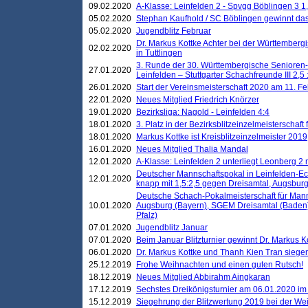
09.02.2020
A-Klasse: Leinfelden 2 - Spvgg Böblingen 3 1,
05.02.2020
Stephan Kaufhold / SC Böblingen gewinnt das 
05.02.2020
Jugendblitz Februar
Dr. Markus Kottke Achter bei der Württembergi
02.02.2020
in Tuttlingen
3. Runde der 30. Württembergische Senioren
27.01.2020
Leinfelden – Stuttgarter Schachfreunde III 2,5 
26.01.2020
Start der Vereinsmeisterschaft 2020 am 11. F
22.01.2020
Neues Mitglied Friedrich Knörzer
19.01.2020
Bezirksliga: Nagold - Leinfelden 4:4
18.01.2020
3. Platz in der Bezirksblitzeinzelmeisterschaft
18.01.2020
Markus Kottke ist Kreisblitzeinzelmeister 2019
16.01.2020
Neues Mitglied Thalia Mandal
12.01.2020
A-Klasse: Leinfelden 2 unterliegt Leonberg 2 
Deutscher Mannschaftspokal in Leinfelden-Ech
12.01.2020
knapp mit 1,5:2,5 gegen Dreisamtal, Augsbur
Deutsche Schach-Pokalmeisterschaft für Mann
10.01.2020
Augsburg (Bayern), SGEM Dreisamtal (Baden
Pfalz)
07.01.2020
Jugendblitz Januar
07.01.2020
Beim Januar Blitzturnier gewinnt Dr. Markus 
06.01.2020
Dr. Markus Kottke und Thanh Kien Tran siegen
25.12.2019
Frohe Weihnachten und einen guten Rutsch!
18.12.2019
Neues Mitglied Abbirahm Aingkaran
17.12.2019
Sechstes Dreikönigsturnier am 06.01.2020 im T
15.12.2019
Siegehrung der Blitzwertung 2019 bei der Wei