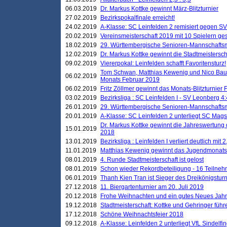
06.03.2019
Dr. Markus Kottke gewinnt März-Blitzturnier
27.02.2019
Bezirkspokalfinale erreicht!
24.02.2019
A-Klasse: SC Leinfelden 2 remisiert gegen SV
20.02.2019
Vereinsmeisterschaft 2019 mit 10 Spielern ges
18.02.2019
29. Württembergische Senioren-Mannschaftsm
12.02.2019
Dr. Markus Kottke gewinnt die Stadtmeistersc
09.02.2019
Viererpokal: Leinfelden schafft Favoritensturz!
Tom Schwan, Matthias Kewenig und Nico Baue
06.02.2019
Monats Februar 2019
06.02.2019
Fritz Zöllmer gewinnt das Monats-Blitzturnier 
03.02.2019
Bezirksliga : SC Leinfelden I - SV Leonberg 4:
26.01.2019
29. Württembergische Senioren-Mannschaftsm
20.01.2019
A-Klasse: SC Leinfelden 2 unterliegt SC Magst
Dr. Markus Kottke gewinnt die Jahreswertung d
15.01.2019
2018
13.01.2019
Bezirksliga : Leinfelden I verliert deutlich mit 
11.01.2019
Matthias Kewenig gewinnt das Jugendmonatsbl
08.01.2019
4. Runde Stadtmeisterschaft ist gelost
08.01.2019
Schon wieder Rekordbeteiligung - 16 Teilneh
06.01.2019
Thanh Kien Tran ist Sieger des Dreikönigstur
27.12.2018
11. Biergartenturnier am 20. Juli 2019
20.12.2018
Frohe Weihnachten und ein gutes Neues Jah
19.12.2018
Stadtmeisterschaft: Kottke und Gehringer führ
17.12.2018
Schöne Weihnachtsfeier 2018
09.12.2018
A-Klasse: Leinfelden 2 unterliegt VfL Sindelfin