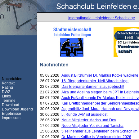
Internationale Leinfeldener Schachtage
Nachrichten
05.08.2026
August Blitzturnier Dr. Markus Kottke wackel
Nachrichten
26.07.2026
16. Biergartenturnier: Neil Albrecht siegt
Kontakt
22.07.2026
Das Biergartenturnier ist ausgebucht!
Rating
DWZ
21.07.2026
Aiza und Adelina siegen beim JPT in Leiphei
Links
08.07.2026
Auch Fußball konnte Dr. Markus Kottke nicht
Termine
07.07.2026
Karl Brettschneider bei der Seniorenmeister
Download
30.06.2026
Jugendblitz Juni: Mara, Hannah und Dev gew
Download Jugend
Ergebnisse
30.06.2026
5. Runde JVM ist ausgelost
Impressum
26.06.2026
Neue Mitglieder Marish und Dev
17.06.2026
Neue Mitglieder Yothika und Tanisha
15.06.2026
5 Teilnehmer aus Leinfelden beim Schach im 
10.06.2026
Dr. Markus Kottke ist Vereinsmeister 2026