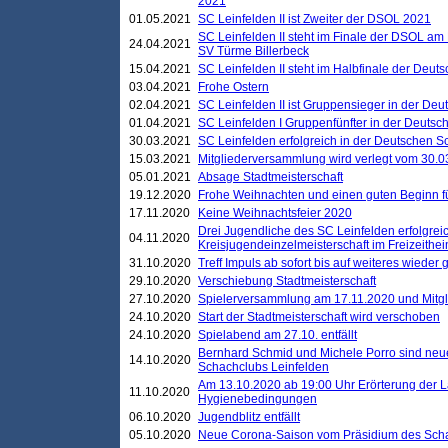
2021
01.05.2021
SC Leinfelden II ist Zweiter der DSOL 2021
SC Leinfelden II steht im Finale der DSOL am 
24.04.2021
SV Türme Billerbeck
15.04.2021
SC Leinfelden II steht im Halbfinale der Deu
03.04.2021
Frohe Ostern
02.04.2021
SC Leinfelden II ist Gruppensieger in der De
01.04.2021
SC Leinfelden I Gruppenfünfter in der Deuts
30.03.2021
SC Leinfelden erfolgreich in der Deutschen 
15.03.2021
Mitgliederversammlung wird verlegt vom 30.0
05.01.2021
Absage Stadtmeisterschaft
19.12.2020
Frohe Weihnachten und einen guten Beginn f
17.11.2020
Keine Weihnachtsfeier 2020
Drei Jugendliche des SC Leinfelden erfolgreic
04.11.2020
Kreisjugendeinzelmeisterschaft im Freizeithe
31.10.2020
Treff Impuls ab sofort bis auf weiteres wieder
29.10.2020
Verschiebung Stadtmeisterschaft
27.10.2020
Spielerversammlung am 17.11.2020 und Mitg
24.10.2020
Start der Stadtmeisterschaft wird verschoben
24.10.2020
Spielabend am 27.10. entfällt
Bernhard Schmid und Michele Porro sind neu
14.10.2020
Schachclubs Leinfelden
Am 13.10.2020 ab 19:00 Uhr Erörterung der L
11.10.2020
Hygienebedingungen
06.10.2020
Jugendblitz entfällt
05.10.2020
Neue Corona-Saison vom Präsidium des Sch