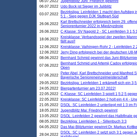
06.07.2022
Jugendblitz Juni: Friedrich gewinnt
06.07.2022
Udo Bock ist Sieger im Juliblitz
Bezirksliga: Leinfelden 1 macht den Aufstieg i
03.07.2022
5:1 - Sieg gegen DJK Stuttgart-Süd
Karl Brettschneider erfolgreich beim 29. off
26.06.2022
Seniorenturnier 2022 in Miedzyzdroje
26.06.2022
C-Klasse: SV Nagold 2 - SC Leinfelden 3 1,5:
Kreisklasse: Verbandsspiel der zweiten Manns
18.06.2022
fällt aus!!
12.06.2022
Kreisklasse: Vaihingen-Rohr 2 - Leinfelden 2 
12.06.2022
Jerry Ding erfolgreich bei der deutschen U8-M
08.06.2022
Bernhard Schmid gewinnt das Juni-Blitzturnie
Bernhard Schmid und Artemij Cadov erfolgreic
07.06.2022
Open
Peter Abel, Karl Brettschneider und Manfred St
07.06.2022
Bayerische Senioreneinzelmeisterschaft
29.05.2022
Bezirksliga: Leinfelden 1 erkämpft sich ein 3,
24.05.2022
Biergartenturnier am 23.07.2022!
22.05.2022
C-Klasse: SC Leinfelden 3 spielt 1,5:2,5 geg
22.05.2022
Kreisklasse: SC Leinfelden 2 holt ein 4:4 - 
21.05.2022
DSOL: SC Leinfelden 2 unterliegt mit 1:3 im F
18.05.2022
Jugendblitz Mai: Friedrich gewinnt
13.05.2022
DSOL: Leinfelden 2 gewinnt das Halbfinale geg
08.05.2022
Bezirkliga: Leinfelden 1 - Sillenbuch 3:3
04.05.2022
Das Mai-Blitzturnier gewinnt Dr. Markus Kottk
DSOL: SC Leinfelden 2 setzt sich 3:1 gegen J
28.04.2022
Halbfinale!