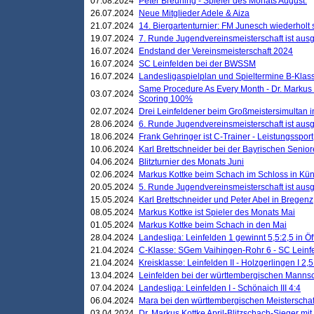
07.08.2024
Peter Breuning - Spieler des Monats August.
26.07.2024
Neue Mitglieder Adele & Aiza
21.07.2024
14. Biergartenturnier: FM Junesch wiederholt
19.07.2024
7. Runde Jugendvereinsmeisterschaft ist ausg
16.07.2024
Endstand der Vereinsmeisterschaft 2024
16.07.2024
SC Leinfelden bei der BWSSM
16.07.2024
Landesligaspielplan und Spieltermine B-Kla
Same Procedure As Every Month - Dr. Markus 
03.07.2024
Scoring 100%
02.07.2024
Drei Leinfeldener beim Großmeistersimultan 
28.06.2024
6. Runde Jugendvereinsmeisterschaft ist ausg
18.06.2024
Frank Gehringer ist C-Trainer - Leistungssport
10.06.2024
Karl Brettschneider bei der Bayrischen Senio
04.06.2024
Blitzturnier des Monats Juni
02.06.2024
Markus Kottke beim Schach im Schloss in Kü
20.05.2024
5. Runde Jugendvereinsmeisterschaft ist ausg
15.05.2024
Karl Brettschneider und Peter Abel in Bregenz
08.05.2024
Markus Kottke ist Spieler des Monats Mai
01.05.2024
Markus Kottke beim Schach in den Mai
28.04.2024
Landesliga: Leinfelden 1 gewinnt 5,5:2,5 in Ö
21.04.2024
C-Klasse: SGem Vaihingen-Rohr 6 - SC Leinfe
21.04.2024
Kreisklasse: Leinfelden II - Holzgerlingen I 2,5
13.04.2024
Leinfelden bei der württembergischen Mannsc
07.04.2024
Landesliga: Leinfelden I - Schönaich III 4:4
06.04.2024
Mara bei den württembergischen Meisterscha
03.04.2024
Dr. Markus Kottke April-Blitzschach-Sieger mit