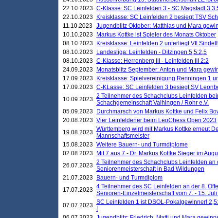
22.10.2023
C-Klasse: SC Leinfelden 3 - SC Magstadt 3 3,
22.10.2023
Kreisklasse: SC Leinfelden 2 besiegt TSV Schö
11.10.2023
Jugendblitz Oktober: Matthias und Mara gewi
10.10.2023
Markus Kottke ist Spieler des Monats Oktober
08.10.2023
Kreisklasse: Leinfelden 2 unterliegt Vfl Sindel
08.10.2023
Landesliga: Leinfelden - Ditzingen 5,5:2,5
08.10.2023
C-Klasse: Herrenberg III - Leinfelden III 2:2
24.09.2023
Monatsblitz September: Anton und Mara gew
17.09.2023
Kreisklasse: Spielvereinigung Renningen 1 unt
17.09.2023
C-KLasse: SC Leinfelden 3 besiegt SV Leonbe
2 Teilnehmer des Schachclubs Leinfelden bei
10.09.2023
Schachgemeinschaft Vaihingen / Rohr e.V.
05.09.2023
Durchmarsch von Markus Kottke und Felix Bow
20.08.2023
Vier Leinfeldener beim LeoChess Open 2023
Württemberg wird mit Markus Kottke erneut D
19.08.2023
Mannschaftsmeister
15.08.2023
Weitere Bauern- und Turmdiplome
02.08.2023
Mit 7 aus 7 - Dr. Markus Kottke Sieger im Augus
2 Teilnehmer des Schachclubs Leinfelden an 
26.07.2023
Seniorenmeisterschaft in Bad Wildungen
21.07.2023
Bauern- und Turmdiplom
4 Teilnehmer des SC Leinfelden an der 8. O
17.07.2023
Senioren-Einzelmeisterschaft vom 7. - 15. Jul
SC Leinfelden 1 ist DSOL-Pokalgewinner! 2,5:1
07.07.2023
!
06.07.2023
Jugendblitz: Friedrich, Matti und Mara gewinn