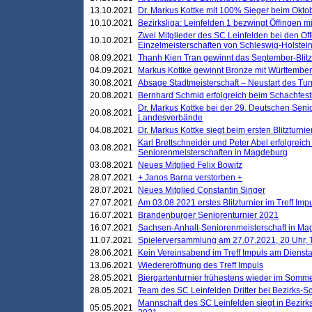
13.10.2021
Dr. Markus Kottke mit 100% Sieger beim Oktobe
10.10.2021
Bezirksliga: Leinfelden 1 bezwingt Öffingen mi
Zwei Mitglieder des SC Leinfelden bei den Of
10.10.2021
Einzelmeisterschaften von Schleswig-Holstei
08.09.2021
Thanh Kien Tran gewinnt das September-Blitz
04.09.2021
Markus Kottke gewinnt Bronze mit Württemberg
30.08.2021
Absage Stadtmeisterschaft – Neustart des Tur
20.08.2021
Bernhard Schmid erfolgreich beim Schachfesti
Dr. Markus Kottke bei der 29. Deutschen Sen
20.08.2021
Landesverbände
04.08.2021
Dr. Markus Kottke siegt beim ersten Blitzturn
Karl Brettschneider und Peter Abel erfolgreic
03.08.2021
Seniorenmeisterschaften in Magdeburg
03.08.2021
Neues Mitglied Felix Bowitz
28.07.2021
+ Janos Barna verstorben +
28.07.2021
Neues Mitglied Constantin Singer
27.07.2021
Am 03.08.2021 erstes Blitzturnier im Treff Im
16.07.2021
Brandenburger Seniorenturnier 2021
16.07.2021
Sachsen-Anhalt-Seniorenmeisterschaft in M
11.07.2021
Spielerversammlung am 27.07.2021, 20 Uhr, T
28.06.2021
Kein Vereinsabend im Treff Impuls am Dienst
13.06.2021
Wiedereröffnung des Treff Impuls
28.05.2021
Biergartenturnier frühestens wieder im Somm
28.05.2021
Team des SC Leinfelden Dritter bei Bezirks-S
Mannschaft des SC Leinfelden siegt in Bezirks
05.05.2021