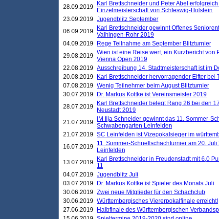
Karl Brettschneider und Peter Abel erfolgreich
28.09.2019
Einzelmeisterschaft von Schleswig-Holstein
23.09.2019
Jugendblitz September
Karl Brettschneider gewinnt Offenes Seniore
06.09.2019
Vaihingen-Rohr 2019
04.09.2019
Rege Teilnahme am September Blitzturnier
Wien ist eine Reise wert, ein Kurzbericht von
29.08.2019
Vienna Open 2019
22.08.2019
Ausschreibung 14. Stadtmeisterschaft ist im
20.08.2019
Karl Brettschneider hervorragender Elfter bei
07.08.2019
Wenig Teilnehmer beim August Blitzturnier
30.07.2019
Dr. Markus Kottke ist Vereinsmeister 2019
Karl Brettschneider belegt Rang 26 bei den 1
28.07.2019
Neustadt 2019
IM Ilja Schneider gewinnt das 11. Sommer-Sch
21.07.2019
Schwabengarten Leinfelden
21.07.2019
SC Leinfelden ist Vizepokalsieger im württem
11. Sommer-Schnellschachturnier am 20. Jul
16.07.2019
Leinfelden
Karl Brettschneider in Freudenstadt mit 6,0 
13.07.2019
11
04.07.2019
Jugendblitz Juli
03.07.2019
Dr. Markus Kottke ist Spieler des Monats Juli
30.06.2019
Zwei neue Mitglieder für den Schachclub
30.06.2019
Württembergisches Viererpokalfinale erreicht!
27.06.2019
Halbfinale des Württembergischen Verbands
15.06.2019
Spieltermine 2019-2020 sind online