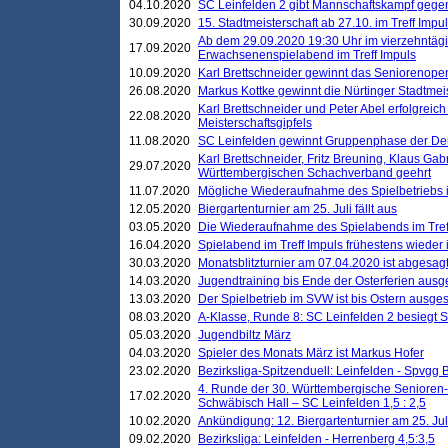
04.10.2020
SC Leinfelden 2 gibt Mannschaftskampf gege
30.09.2020
15. Stadtmeisterschaft ab 27.10. im Treff Impu
Ab dem 29.09.2020 19:30 Uhr im vierzehntäg
17.09.2020
Erwachsenenspielabend im Treff Impuls
10.09.2020
Karl Brettschneider gewinnt das Seniorenopen
26.08.2020
Markus Kottke gewinnt die Nürtinger Stadtmei
Karl Brettschneider und Peter Abel erfolgreic
22.08.2020
Meisterschaftsgipfels
11.08.2020
SC Leinfelden gewinnt Gruppenphase der De
Karl Brettschneider, Fritz Breuning, Klaus Gab
29.07.2020
Württembergischen Schachverband geehrt
11.07.2020
Mögliche Wiederaufnahme des Spielbetriebs
12.05.2020
Biergartenturnier am 25. Juli fällt aus
03.05.2020
Die Wiederaufnahme des Spielabends im Treff
16.04.2020
Spielabend im Treff Impuls frühestens wieder
30.03.2020
Monatsblitzturnier am 07.04.2020 ist abgesag
14.03.2020
Jugendtraining bis Ende der Osterferien ausg
13.03.2020
Der Spielbetrieb im SVW ist bis Ostern ausges
08.03.2020
A-Klasse, Runde 8: SC Leinfelden 2 besiegt 
05.03.2020
Jugendbiltz März
04.03.2020
Spieler des Monats März ist Markus Hofer
23.02.2020
Bezirksliga-Spitzenduell: Leinfelden - Spvgg 
4. Runde der 30. Württembergische Senioren
17.02.2020
Schwäbisch Hall – SC Leinfelden 1,5 : 2,5
10.02.2020
Ankündigung: 12. Biergartenturnier am 25. Juli
09.02.2020
Bezirksliga: Leinfelden - Herrenberg 4,5:3,5