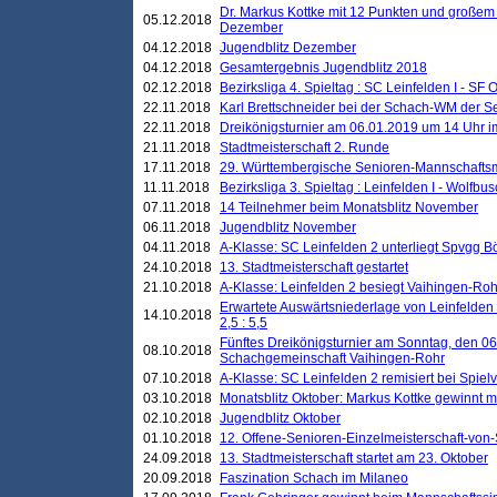
Dr. Markus Kottke mit 12 Punkten und großem
05.12.2018
Dezember
04.12.2018
Jugendblitz Dezember
04.12.2018
Gesamtergebnis Jugendblitz 2018
02.12.2018
Bezirksliga 4. Spieltag : SC Leinfelden I - SF O
22.11.2018
Karl Brettschneider bei der Schach-WM der S
22.11.2018
Dreikönigsturnier am 06.01.2019 um 14 Uhr im 
21.11.2018
Stadtmeisterschaft 2. Runde
17.11.2018
29. Württembergische Senioren-Mannschaftsm
11.11.2018
Bezirksliga 3. Spieltag : Leinfelden I - Wolfbusch
07.11.2018
14 Teilnehmer beim Monatsblitz November
06.11.2018
Jugendblitz November
04.11.2018
A-Klasse: SC Leinfelden 2 unterliegt Spvgg Bö
24.10.2018
13. Stadtmeisterschaft gestartet
21.10.2018
A-Klasse: Leinfelden 2 besiegt Vaihingen-Rohr 
Erwartete Auswärtsniederlage von Leinfelden 
14.10.2018
2,5 : 5,5
Fünftes Dreikönigsturnier am Sonntag, den 0
08.10.2018
Schachgemeinschaft Vaihingen-Rohr
07.10.2018
A-Klasse: SC Leinfelden 2 remisiert bei Spie
03.10.2018
Monatsblitz Oktober: Markus Kottke gewinnt mi
02.10.2018
Jugendblitz Oktober
01.10.2018
12. Offene-Senioren-Einzelmeisterschaft-von
24.09.2018
13. Stadtmeisterschaft startet am 23. Oktober
20.09.2018
Faszination Schach im Milaneo