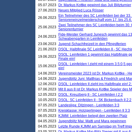
05.07.2023
Dr. Markus Kottke gewinnt das Juli Blitzturnier
27.06.2023
Neues Mitglied Luca Rösser
Ein Teilnehmer des SC Leinfelden bei der 33.
26.06.2023
Senioreneinzelmeisterschaft vom 17. bis 25.
Zwei Teilnehmer des SC Leinfelden beim 30.
25.06.2023
Seniorenturnier
Fide-Meister Gerhard Junesch gewinnt das 1
24.06.2023
Schwabengarten in Leinfelden
23.06.2023
Jugend-Schachfreizeit in den Pfingstferien
21.06.2023
DSOL: Halbfinale SC Leinfelden II - SC Hechi
DSOL: Leinfelden 1 gewinnt das Halbfinale geg
19.06.2023
Finale ein!
DSOL: Leinfelden I zieht mit einem 3.5:0,5 g
15.06.2023
ein!
14.06.2023
Vereinsmeister 2023 ist Dr. Markus Kottke - 
14.06.2023
Jugendblitz Juni: Matthias & Friedrich und M
12.06.2023
DSOL: Leinfelden II zieht ins Halbfinale ein! 2
07.06.2023
Mit 8 aus 8 ist Dr. Markus Kottke Spieler des 
12.05.2023
DSOL: Kreuzberg II - SC Leinfelden I 2:2
10.05.2023
DSOL: SC Leinfelden II - SK Bickenbach II 2:2
07.05.2023
Landesliga: Ditzingen - Leinfelden 3:3
07.05.2023
Kreisklasse: Holzgerlingen - Leinfelden II 3:3
06.05.2023
KJMM: Leinfelden belegt den zweiten Platz
04.05.2023
Jugendblitz Mai: Matti und Mara gewinnen
04.05.2023
Letzte Runde KJMM am Samstag im Treff Imp
03.05.2023
Dr. Markus Kottke Mai-Blitz Sieger mit 6 aus 6