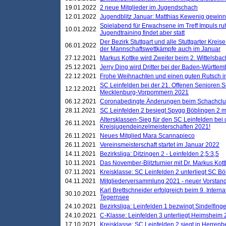
19.01.2022
2 neue Mitglieder im Jugendschach
12.01.2022
Jugendblitz Januar: Matthias Kewenig gewinn
Spielabend für Erwachsene im Treff Impuls ru
10.01.2022
Jugendtraining findet aber statt
Der Bezirk Stuttgart und alle Stuttgarter Krei
06.01.2022
der Mannschaftswettkämpfe auch im Januar
27.12.2021
Markus Kottke wird Zweiter beim 2. Wittelsb
25.12.2021
Jerry Ding wird Dritter bei der Baden-Württem
22.12.2021
Frohe Weihnachten und einen guten Rutsch i
SC Leinfelden bei der 21. Offenen Senioren S
12.12.2021
Mecklenburg-Vorpommern 2021
06.12.2021
Coronabedingte Änderungen beim Schachclub 
28.11.2021
SC Leinfelden 2 besiegt Spvgg Böblingen 2 mi
Altersklassen-Sieg für den SC Leinfelden bei
26.11.2021
Kreisjugendeinzelmeisterschaften 2021!
26.11.2021
Neues Mitglied Mara Scannapieco
26.11.2021
Vereinsmeisterschaft startet im Januar 2022
14.11.2021
Bezirksliga: Ditzingen 2 - Leinfelden 2,5:3,5
10.11.2021
Das November-Blitzturnier mit Dr. Markus Kott
07.11.2021
Kreisklasse: SC Leinfelden 2 unterliegt SC B
04.11.2021
Mitgliederversammlung 2021 - neuer Vorstan
Karl Brettschneider erfolgreich beim 9. Inte
30.10.2021
Tegernsee
24.10.2021
Bezirksliga: Leinfelden 1 bezwingt Sindelfinge
24.10.2021
C-Klasse: Leinfelden 3 unterliegt Heimsheim 2
17.10.2021
Kreisklasse: SC Leinfelden 2 siegt in Herrenbe