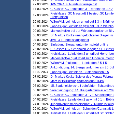
22.03.2024
JVM 2024: 4. Runde ist ausgelost
17.03.2024
C-Klasse: SC Leinfelden 3 - Renningen 3 2:2
Kreisklasse: SC Magstadt 1 besiegt SC Leinfe
17.03.2024
Brettpunkten
16.03.2024
WSenMM: Leinfelden unterliegt 1:3 in Nürting
10.03.2024
Landesliga: Leinfelden gewinnt 5:3 in Waibli
09.03.2024
Markus Kottke bei der Württembergischen Blit
06.03.2024
Dr. Markus Kottke unangefochtener Sieger im M
04.03.2024
JVM: 3. Runde ist ausgelost
04.03.2024
Einladung Biergartenturnier ist jetzt online
25.02.2024
C-Klasse: TSV Schönaich V gegen SC Leinfelde
25.02.2024
Kreisklasse: Leinfelden 2 unterliegt Herrenber
25.02.2024
Markus Kottke qualifiziert sich für die württem
17.02.2024
WSenMM: Pfullingen - Leinfelden 2,5:1,5
13.02.2024
Ankündigung: 14. Biergartenturnier am 20. Ju
11.02.2024
Landesliga: Leinfelden - Zuffenhausen 3:5
07.02.2024
Dr. Markus Kottke Spieler des Monats Februar
06.02.2024
Mara ist Bezirksjugendmeisterin U14W
06.02.2024
15. Stadtmeisterschaft Leinfelden-Echterding
06.02.2024
Vorankündigung: 14. Biergartenturnier am 20
04.02.2024
C-Klasse: SC Leinfelden 3 - VfL Sindelfingen 
04.02.2024
Kreisklasse: Leinfelden 2 gewinnt 5:1 in Böbl
24.01.2024
Jugendvereinsmeisterschaft: 2. Runde ist aus
20.01.2024
WSenMM: Leinfelden - Schmiden/Cannstatt 1,
14.01.2024
Kreisklasse: Leinfelden 2 unterliegt SC Stette