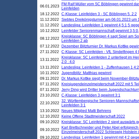
FM Ralf Müller vom SC Böblingen gewinnt das 
06.01.2023
Leinfelden
18.12.2022
C-Klasse: Leinfelden 3 - SC Böblingen 5. 2:2
11.12.2022
Siebtes Dreikönigsturnier am 06.01.2023 um 1
11.12.2022
Landesliga: Leinfelden 1 gewinnt 4,5:1,5 ge
10.12.2022
Leinfelder Seniorenmannschaft gewinnt 3,5:
Kreisklasse: SC Böblingen 4 sagt Spiel am S
08.12.2022
Leinfelden 2 ab
07.12.2022
Dezember Blitzturnier Dr. Markus Kottke gewin
27.11.2022
C-Klasse: SC Leinfelden - VfL Sindelfingen 4 
Kreisklasse: SC Leinfelden 2 unterliegt im H
13.11.2022
2.0 : 4.0
13.11.2022
Landesliga: Leinfelden 1 - Zuffenhausen 1 4:2
10.11.2022
Jugendblitz: Matthias gewinnt
09.11.2022
Dr. Markus Kottke siegt beim November-Blitztu
07.11.2022
Kreisjugendeinzelmeisterschaft 2022 mit 5 T
07.11.2022
Jerry Ding wird Dritter beim Jugendschachturn
23.10.2022
C-Klasse: Leinfelden 3 gewinnt 3:1
32. Württembergische Senioren-Mannschaftsm
22.10.2022
Leinfelden 3:1
13.10.2022
Neues Mitglied Matti Behrens
12.10.2022
Keine Offene Stadtmeisterschaft 2022
09.10.2022
Kreisklasse: SC Leinfelden 2 siegt auswärts g
Karl Brettschneider und Peter Abel erfolgreic
09.10.2022
Einzelmeisterschaft 2022 Schleswig Holstein 
09.10.2022
Landesliga: Leinfelden 1 gewinnt mit 4:2 geg