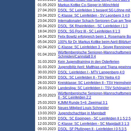
01.05.2023
Markus Kottke Co-Sieger in Mönchfeld
27.04.2023
DSOL: SC Leinfelden 1 besiegt SG Löhne mit 
23.04.2023
C-Klasse: SC Leinfelden - SV Leonberg 3 4:0
23.04.2023
Internationaler Schach-Senioren-Cup am Te
20.04.2023
DSOL: SK Rheinfelden - SC Leinfelden I 1:3
18.04.2023
DSOL: SG Porz III - SC Leinfelden II 1:3
14.04.2023
Felix Bowitz erfolgreich beim 1. Rosemarie B
05.04.2023
100% für Dr. Markus Kottke beim April-Blitztur
02.04.2023
C-Klasse: SC Leinfelden 3 - Spvgg Renningen
Württembergische Senioren-Mannschaftsmeist
01.04.2023
Schmiden/Cannstatt 0:4
31.03.2023
Kein Jugendtraining in den Osterferien
31.03.2023
Jugendblitz April: Matthias und Tijana gewinn
30.03.2023
DSOL: Leinfelden I - MTV Langenberg 4:0
29.03.2023
DSOL: SC Leinfelden II - TSV Netra 4:0
26.03.2023
Kreisklasse: SC Leinfelden II - TSV Heimsheim
26.03.2023
Landesliga: SC Leinfelden I - TSV Schönaich II
Württembergische Senioren-Mannschaftsmeiste
25.03.2023
II - SC Leinfelden 2:2
25.03.2023
KJMM Runde 5+6: Zweimal 3:1
15.03.2023
Neues Mitglied Louis Schneider
13.03.2023
Jugendschachtag in Magstadt
13.03.2023
DSOL: SC Eppingen - SC Leinfelden II 1,5:2,5
12.03.2023
C-Klasse: SC Leinfelden - SC Magstadt 3 1:3
09.03.2023
DSOL: SF Pfullingen II - Leinfelden I 0,5:3,5