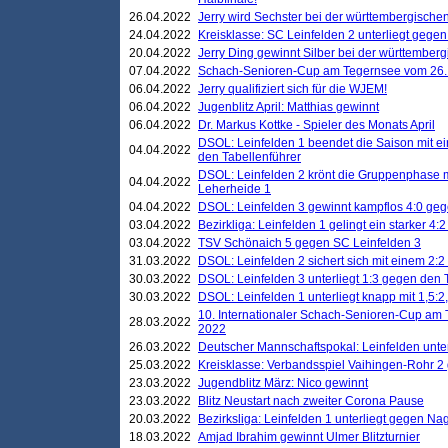
26.04.2022
Jerry wird Sechster bei der württembergische
24.04.2022
Kreisklasse: SC Leinfelden 2 unterliegt gege
20.04.2022
Jerry Ding gewinnt Silber bei der württemberg
07.04.2022
Schach-Senioren-Cup am Tegernsee vom 26. M
06.04.2022
Jerry qualifiziert sich für die WJEM!
06.04.2022
Jugenblitz April: Matthias gewinnt
06.04.2022
Dr. Markus Kottke - Spieler des Monats April
DSOL: Leinfelden 1 beendet die Saison mit e
04.04.2022
den Tabellenführer
DSOL: Leinfelden 2 krönt die Gruppenphase m
04.04.2022
Leherheide 1
04.04.2022
DSOL: Leinfelden 3 gewinnt kampflos 4:0 geg
03.04.2022
Bezirkliga: Leinfelden 1 gelingt ein starker 4
03.04.2022
TSV Schönaich 5 gegen SC Leinfelden 3
31.03.2022
DSOL: Leinfelden 2 sichert sich mit einem 2:2 d
30.03.2022
DSOL: Leinfelden 3 unterliegt 1:3 gegen den 
30.03.2022
DSOL: Leinfelden 1 unterliegt knapp mit 1,5
10. Internationaler Schach-Senioren-Cup am T
28.03.2022
2022
26.03.2022
Deutscher Mannschaftspokal: Leinfelden unte
25.03.2022
Kreisklasse: Verbandsspiel Vaihingen-Rohr 2 
23.03.2022
Jugendblitz März: Nico gewinnt
23.03.2022
Blitz Neustart nach zweiter Corona Pause
20.03.2022
Bezirksliga: Leinfelden 1 unterliegt gegen Nag
18.03.2022
Amjad Ibrahim gewinnt Ulmer Blitzturnier