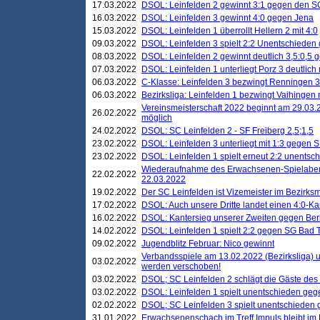
17.03.2022
DSOL: Leinfelden 2 gewinnt 3:1 gegen den 
16.03.2022
DSOL: Leinfelden 3 gewinnt 4:0 gegen Jena
15.03.2022
DSOL: Leinfelden 1 überrollt Hellern 2 mit 4:0
09.03.2022
DSOL: Leinfelden 3 spielt 2:2 Unentschieden
08.03.2022
DSOL: Leinfelden 2 gewinnt deutlich 3,5:0,5
07.03.2022
DSOL: Leinfelden 1 unterliegt Porz 3 deutlich 
06.03.2022
C-Klasse: Leinfelden 3 bezwingt Renningen 3 
06.03.2022
Bezirksliga: Leinfelden 1 bezwingt Vaihingen m
Vereinsmeisterschaft 2022 beginnt am 29.03.2
26.02.2022
möglich
24.02.2022
DSOL: SC Leinfelden 2 - SF Freiberg 2,5;1,5
23.02.2022
DSOL: Leinfelden 3 unterliegt mit 1:3 gegen S
23.02.2022
DSOL: Leinfelden 1 spielt erneut 2:2 unentsc
Wiederaufnahme des Erwachsenen-Spielabend
22.02.2022
22.03.2022
19.02.2022
Der SC Leinfelden ist Vizemeister im Bezirksm
17.02.2022
DSOL: Auch unsere Dritte landet einen 4:0-Ka
16.02.2022
DSOL: Kantersieg unserer Zweiten gegen Ber
14.02.2022
DSOL: Leinfelden 1 spielt 2:2 gegen SG Bad 
09.02.2022
Jugendblitz Februar: Nico gewinnt
Verbandsspiele am 13.02.2022 (Bezirksliga) 
03.02.2022
werden verschoben!
03.02.2022
DSOL; SC Leinfelden 2 schlägt die Gäste des
03.02.2022
DSOL: Leinfelden 1 spielt unentschieden gege
02.02.2022
DSOL; SC Leinfelden 3 spielt unentschieden
31.01.2022
Erwachsenenschach im Treff Impuls bleibt im