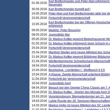
Karl Brettschneider und Peter Abel erfolgreic
01.06.2018
Neuenahr
30.05.2018
Karl Brettschneider trumpft auf !
24.05.2018
Peter Abel und Karl Brettschneider aktiv bei
23.05.2018
Fortschritt Vereinsmeisterschaft
Karl Brettschneider bei der Offenen Hessisch
15.05.2018
erfolgreich
09.05.2018
Maiblitz: Peter Breuning
08.05.2018
Jugendblitz Mai
05.05.2018
Dr. Markus Kottke gewinnt Bebenhausener Mo
01.05.2018
Dr. Markus Kottke erfolgreich beim Schach in
25.04.2018
Fortschritt Vereinsmeisterschaft
25.04.2018
Manfred Streiter wird neues Mitglied des Sch
21.04.2018
Dr. Markus Kottke gewinnt Böblinger Blitzturni
21.04.2018
Württembergische Schnellschach-Mannschafts
18.04.2018
Fortschritt Vereinsmeisterschaft
15.04.2018
Bezirksliga : Leinfelden I - Wolfbusch II 3:5
15.04.2018
A-Klasse: Zweite Mannschaft unterliegt Böblin
11.04.2018
Fortschritt der Vereinsmeisterschaft
10.04.2018
Jugendblitz April
08.04.2018
Besuch bei den Grenke Chess Classic am 7. A
03.04.2018
Dr. Markus Kottke - Spieler des Monats April 
23.03.2018
Vorankündigung: Biergartenturnier am 21. Jul
19.03.2018
Letzte Runde der 28. Senioren-Mannschaftsme
14.03.2018
Markus Hofer ist neues Mitglied des SC Leinf
11.03.2018
Bezirksliga : Herrenberg I - Leinfelden I 4,5:3,