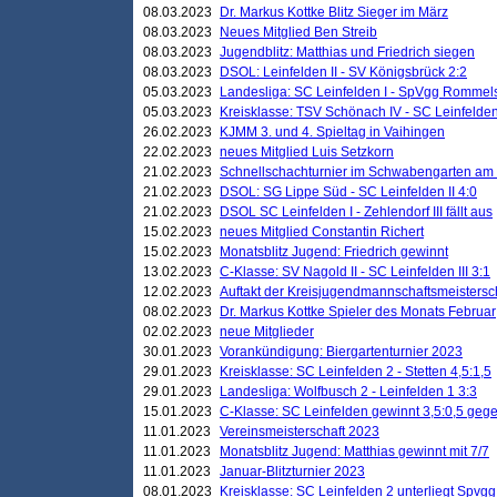
08.03.2023
Dr. Markus Kottke Blitz Sieger im März
08.03.2023
Neues Mitglied Ben Streib
08.03.2023
Jugendblitz: Matthias und Friedrich siegen
08.03.2023
DSOL: Leinfelden II - SV Königsbrück 2:2
05.03.2023
Landesliga: SC Leinfelden I - SpVgg Rommels
05.03.2023
Kreisklasse: TSV Schönach IV - SC Leinfelden 
26.02.2023
KJMM 3. und 4. Spieltag in Vaihingen
22.02.2023
neues Mitglied Luis Setzkorn
21.02.2023
Schnellschachturnier im Schwabengarten am
21.02.2023
DSOL: SG Lippe Süd - SC Leinfelden II 4:0
21.02.2023
DSOL SC Leinfelden I - Zehlendorf III fällt aus
15.02.2023
neues Mitglied Constantin Richert
15.02.2023
Monatsblitz Jugend: Friedrich gewinnt
13.02.2023
C-Klasse: SV Nagold II - SC Leinfelden III 3:1
12.02.2023
Auftakt der Kreisjugendmannschaftsmeistersc
08.02.2023
Dr. Markus Kottke Spieler des Monats Februar
02.02.2023
neue Mitglieder
30.01.2023
Vorankündigung: Biergartenturnier 2023
29.01.2023
Kreisklasse: SC Leinfelden 2 - Stetten 4,5:1,5
29.01.2023
Landesliga: Wolfbusch 2 - Leinfelden 1 3:3
15.01.2023
C-Klasse: SC Leinfelden gewinnt 3,5:0,5 geg
11.01.2023
Vereinsmeisterschaft 2023
11.01.2023
Monatsblitz Jugend: Matthias gewinnt mit 7/7
11.01.2023
Januar-Blitzturnier 2023
08.01.2023
Kreisklasse: SC Leinfelden 2 unterliegt Spvg