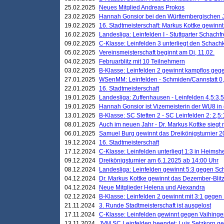
25.02.2025
Neues Mitglied Andreas Prokos
23.02.2025
Hannah Gonsior bei den Württembergischen 
19.02.2025
16. Stadtmeisterschaft: Markus Kottke gewinnt 
16.02.2025
Landesliga: Leinfelden I - Stuttgarter Schachfr
09.02.2025
C-Klasse: Leinfelden 3 unterliegt den Schach
05.02.2025
Vereinsmeisterschaft beginnt am Di, 11.02.
04.02.2025
Februarblitz mit 10 Teilnehmern
03.02.2025
B-Klasse: Leinfelden 2 gewinnt kampflos ge
27.01.2025
WSenMM: Leinfelden - Schmiden/Cannstatt 0,
22.01.2025
16. Stadtmeisterschaft
19.01.2025
Landesliga: Zuffenhausen - Leinfelden 4,5:3,5
19.01.2025
Hannah Gonsior ist Vizemeisterin der WU8 i
13.01.2025
B-Klasse: SC Stetten 2 - SC Leinfelden 2: 2,5:
08.01.2025
Auch im neuen Jahr - Dr. Markus Kottke siegt 
06.01.2025
Samuel Burg gewinnt das Dreikönigsturnier 
19.12.2024
16. Stadtmeisterschaft
17.12.2024
C-Klasse: Leinfelden unterliegt 1:3 in Heimsh
09.12.2024
Dreikönigsturnier am 6.1.2025 ab 14:00 Uhr
08.12.2024
Landesliga: Leinfelden gewinnt 5:3 gegen Sc
04.12.2024
Dr. Markus Kottke gewinnt das Dezember-Blitz
04.12.2024
Neue Mitglieder Helena und Alexandra
02.12.2024
B-Klasse: Leinfelden 2 gewinnt mit 3:1 gegen
21.11.2024
3. Runde Stadtmeisterschaft ist ausgelost
17.11.2024
C-Klasse: Leinfelden gewinnt gegen Vaihinge
13.11.2024
JVM SC Leinfelden beendet: Luis Setzkorn ge