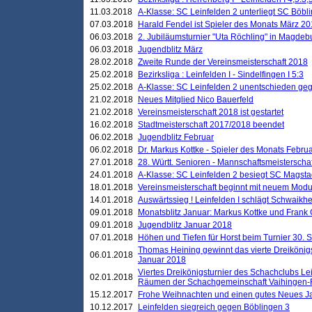
11.03.2018
A-Klasse: SC Leinfelden 2 unterliegt SC Böbli
07.03.2018
Harald Fendel ist Spieler des Monats März 2
06.03.2018
2. Jubiläumsturnier "Uta Röchling" in Magdebu
06.03.2018
Jugendblitz März
28.02.2018
Zweite Runde der Vereinsmeisterschaft 2018
25.02.2018
Bezirksliga : Leinfelden I - Sindelfingen I 5:3
25.02.2018
A-Klasse: SC Leinfelden 2 unentschieden geg
21.02.2018
Neues Mitglied Nico Bauerfeld
21.02.2018
Vereinsmeisterschaft 2018 ist gestartet
16.02.2018
Stadtmeisterschaft 2017/2018 beendet
06.02.2018
Jugendblitz Februar
06.02.2018
Dr. Markus Kottke - Spieler des Monats Febru
27.01.2018
28. Württ. Senioren - Mannschaftsmeisterscha
24.01.2018
A-Klasse: SC Leinfelden 2 besiegt SC Magstadt
18.01.2018
Vereinsmeisterschaft beginnt mit neuem Mod
14.01.2018
Auswärtssieg ! Leinfelden I schlägt Schwaikhei
09.01.2018
Monatsblitz Januar: Markus Kottke und Frank
09.01.2018
Jugendblitz Januar 2018
07.01.2018
Höhen und Tiefen für Horst beim Turnier 30. 
Thomas Heining gewinnt das vierte Dreikönigs
06.01.2018
Januar 2018
Viertes Dreikönigsturnier des Schachclubs Le
02.01.2018
Räumen der Schachgemeinschaft Vaihingen-
15.12.2017
Frohe Weihnachten und einen gutes Neues J
10.12.2017
Leinfelden siegreich gegen Böblingen 3