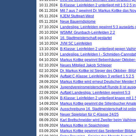
10.11.2024
B-Klasse: Leinfelden 2 unterliegt mit 1,5;2,5 
06.11.2024
Mit 7 aus 7 gewinnt Dr. Markus Kottke das Nov
05.11.2024
KJEM Stuttgart-West
05.11.2024
Neue Bauerndiplome
27.10.2024
Landesliga: Leinfelden gewinnt 5:3 auswärts
20.10.2024
WSMM: Grunbach-Leinfelden 2:2
16.10.2024
16. Stadtmeisterschaft gestartet
16.10.2024
JVM SC Leinfelden
13.10.2024
B-Klasse: Leinfelden 2 unterliegt gegen Vaihi
13.10.2024
Landesliga: Leinfelden I - Schmiden-Cannstatt 
04.10.2024
Markus Kottke gewinnt Bebenhäuser Oktober-B
02.10.2024
Neues Mitglied Jakob Schleper
02.10.2024
Dr. Markus Kottke ist Sieger des Oktober- Blitz
29.09.2024
Auftakt C-Klasse: Leinfelden 3 verliert 1,5:2,5
28.09.2024
Markus Kottke wird erneut Deutscher Meister 
26.09.2024
Jugendvereinsmeisterschaft Runde 8 ist ausg
22.09.2024
Auftakt Landesliga: Leinfelden gewinnt 5:3
15.09.2024
B-Klasse: Leinfelden 2 unterliegt knapp mit 1,
14.09.2024
Markus Kottke gewinnt die Sillenbucher Amate
10.09.2024
Ausschreibung 16. Stadtmeisterschaft ist onli
09.09.2024
Neuer Spielplan für C-Klasse 24/25
08.09.2024
Karl Brettschneider wird Zweiter beim Vaihing
03.09.2024
Markus Kottke in Spaichingen
03.09.2024
Markus Kottke gewinnt das September-Blitztur