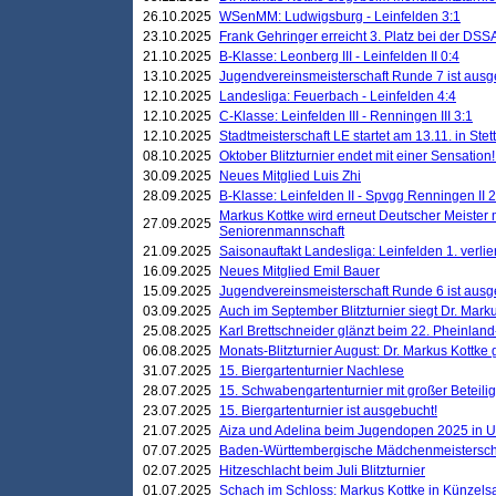
26.10.2025
WSenMM: Ludwigsburg - Leinfelden 3:1
23.10.2025
Frank Gehringer erreicht 3. Platz bei der DS
21.10.2025
B-Klasse: Leonberg III - Leinfelden II 0:4
13.10.2025
Jugendvereinsmeisterschaft Runde 7 ist ausg
12.10.2025
Landesliga: Feuerbach - Leinfelden 4:4
12.10.2025
C-Klasse: Leinfelden III - Renningen III 3:1
12.10.2025
Stadtmeisterschaft LE startet am 13.11. in Stet
08.10.2025
Oktober Blitzturnier endet mit einer Sensation!
30.09.2025
Neues Mitglied Luis Zhi
28.09.2025
B-Klasse: Leinfelden II - Spvgg Renningen II 2
Markus Kottke wird erneut Deutscher Meister 
27.09.2025
Seniorenmannschaft
21.09.2025
Saisonauftakt Landesliga: Leinfelden 1. verlier
16.09.2025
Neues Mitglied Emil Bauer
15.09.2025
Jugendvereinsmeisterschaft Runde 6 ist ausg
03.09.2025
Auch im September Blitzturnier siegt Dr. Mark
25.08.2025
Karl Brettschneider glänzt beim 22. Pheinlan
06.08.2025
Monats-Blitzturnier August: Dr. Markus Kottke
31.07.2025
15. Biergartenturnier Nachlese
28.07.2025
15. Schwabengartenturnier mit großer Beteili
23.07.2025
15. Biergartenturnier ist ausgebucht!
21.07.2025
Aiza und Adelina beim Jugendopen 2025 in 
07.07.2025
Baden-Württembergische Mädchenmeistersch
02.07.2025
Hitzeschlacht beim Juli Blitzturnier
01.07.2025
Schach im Schloss: Markus Kottke in Künzels