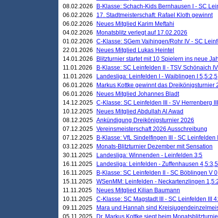
08.02.2026
B-Klasse: Schach-Kids Bernhausen I - SC Leinf
06.02.2026
17. Stadtmeisterschaft: Rafael Kloth gewinnt
06.02.2026
Neues Mitglied Karim Meftahi
04.02.2026
Monatsblitz verlegt auf 17.02.2026
01.02.2026
C-Klasse: SGem Vaihingen/Rohr IV - SC Leinfel
22.01.2026
Neues Mitglied Lukas Heintel
14.01.2026
Blitzturnier startet mit 10 Spielern ins neue J
11.01.2026
B-Klasse: SC Leinfelden II - TSV Schönaich IV
11.01.2026
Landesliga: Leinfelden I - Waiblingen I 5,5:2,5
06.01.2026
Markus Kottke gewinnt das Dreikönigsturnier
06.01.2026
Neues Mitglied Johannes Bladt
14.12.2025
C-Klasse: SC Leinfelden III - SV Herrenberg III
10.12.2025
Neues Mitglied Abdullah Al Awad
08.12.2025
Ankündigung Dreikönigsturnier 2026
07.12.2025
Vereinsmeisterschaft 2026 Ausschreibung
07.12.2025
B-Klasse: VfL Sindelfingen III - SC Leinfelden I
03.12.2025
Monats-Blitzturnier Dezember mit Sensation
30.11.2025
Landesliga: Winnenden - Leinfelden 3:5
16.11.2025
Landesliga: Leinfelden - Zuffenhausen 4,5:3,5
16.11.2025
B-Klasse: SC Leinfelden II - SC Böblingen V 0
15.11.2025
WSenMM: Leinfelden - Neckartenzlingen 1,5:
11.11.2025
Neues Mitglied Kilian Baumann
10.11.2025
C-Klasse: SC Magstadt III - SC Leinfelden III 4
09.11.2025
Mara und Hannah sind Kreisjugendeinzelmei
05.11.2025
Dr. Markus Kottke siegt beim Monatsblitzturn