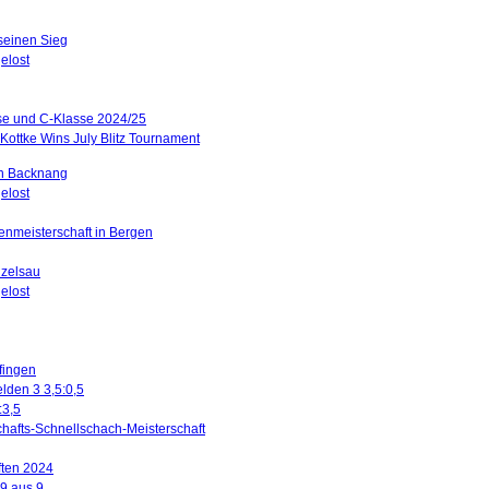
 seinen Sieg
elost
sse und C-Klasse 2024/25
Kottke Wins July Blitz Tournament
in Backnang
elost
renmeisterschaft in Bergen
nzelsau
elost
ffingen
lden 3 3,5:0,5
:3,5
hafts-Schnellschach-Meisterschaft
ften 2024
 9 aus 9