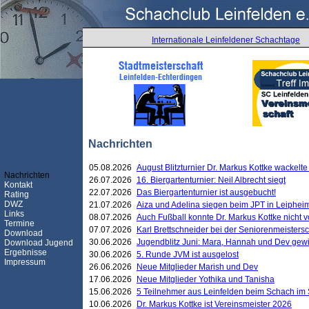
Internationale Leinfeldener Schachtage
Nachrichten
05.08.2026
August Blitzturnier Dr. Markus Kottke wackel
Nachrichten
26.07.2026
16. Biergartenturnier: Neil Albrecht siegt
Kontakt
22.07.2026
Das Biergartenturnier ist ausgebucht!
Rating
DWZ
21.07.2026
Aiza und Adelina siegen beim JPT in Leiphei
Links
08.07.2026
Auch Fußball konnte Dr. Markus Kottke nicht
Termine
07.07.2026
Karl Brettschneider bei der Seniorenmeister
Download
30.06.2026
Jugendblitz Juni: Mara, Hannah und Dev gew
Download Jugend
Ergebnisse
30.06.2026
5. Runde JVM ist ausgelost
Impressum
26.06.2026
Neue Mitglieder Marish und Dev
17.06.2026
Neue Mitglieder Yothika und Tanisha
15.06.2026
5 Teilnehmer aus Leinfelden beim Schach im 
10.06.2026
Dr. Markus Kottke ist Vereinsmeister 2026