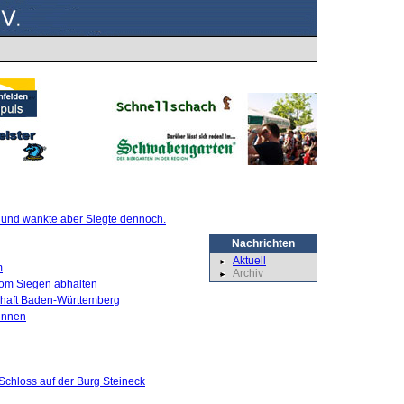
te und wankte aber Siegte dennoch.
Nachrichten
Aktuell
m
Archiv
 vom Siegen abhalten
schaft Baden-Württemberg
innen
Schloss auf der Burg Steineck