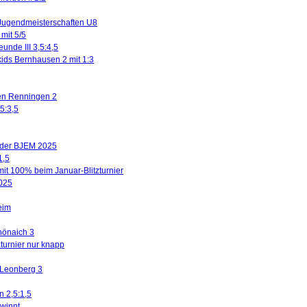
Jugendmeisterschaften U8
mit 5/5
eunde III 3,5:4,5
kids Bernhausen 2 mit 1:3
gen Renningen 2
5:3,5
n der BJEM 2025
1,5
mit 100% beim Januar-Blitzturnier
2025
eim
hönaich 3
turnier nur knapp
 Leonberg 3
n 2,5:1,5
winnt