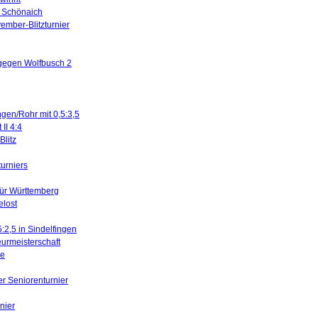
in Schönaich
ember-Blitzturnier
 gegen Wolfbusch 2
ngen/Rohr mit 0,5:3,5
II 4:4
litz
turniers
für Württemberg
elost
5:2,5 in Sindelfingen
urmeisterschaft
ne
er Seniorenturnier
nier