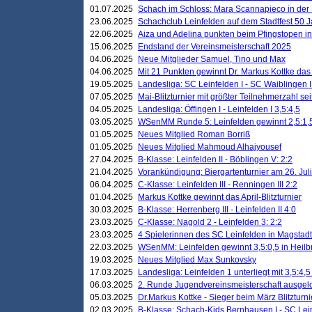
01.07.2025
Schach im Schloss: Mara Scannapieco in der
23.06.2025
Schachclub Leinfelden auf dem Stadtfest 50 
22.06.2025
Aiza und Adelina punkten beim Pfingstopen i
15.06.2025
Endstand der Vereinsmeisterschaft 2025
04.06.2025
Neue Mitglieder Samuel, Tino und Max
04.06.2025
Mit 21 Punkten gewinnt Dr. Markus Kottke das J
19.05.2025
Landesliga: SC Leinfelden I - SC Waiblingen I
07.05.2025
Mai-Blitzturnier mit größter Teilnehmerzahl se
04.05.2025
Landesliga: Öffingen I - Leinfelden I 3,5:4,5
03.05.2025
WSenMM Runde 5: Leinfelden gewinnt 2,5:1,
01.05.2025
Neues Mitglied Roman Borriß
01.05.2025
Neues Mitglied Mahmoud Alhajyousef
27.04.2025
B-Klasse: Leinfelden II - Böblingen V: 2:2
21.04.2025
Vorankündigung: Biergartenturnier am 26. Juli
06.04.2025
C-Klasse: Leinfelden III - Renningen III 2:2
01.04.2025
Markus Kottke gewinnt das April-Blitzturnier
30.03.2025
B-Klasse: Herrenberg III - Leinfelden II 4:0
23.03.2025
C-Klasse: Nagold 2 - Leinfelden 3: 2:2
23.03.2025
4 Spielerinnen des SC Leinfelden in Magstadt
22.03.2025
WSenMM: Leinfelden gewinnt 3,5:0,5 in Heilb
19.03.2025
Neues Mitglied Max Sunkovsky
17.03.2025
Landesliga: Leinfelden 1 unterliegt mit 3,5:4,5
06.03.2025
2. Runde Jugendvereinsmeisterschaft ausgel
05.03.2025
Dr.Markus Kottke - Sieger beim März Blitzturni
02.03.2025
B-Klasse: Schach-Kids Bernhausen I - SC Lein