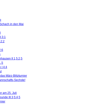
e
 Schach in den Mai
3
I 3:1
 2:2
2:6
s
nhausen II 1,5:2,5
1,5
 I 4:4
ul
das März-Blitzturnier
nnschafts-Sechste!
r am 25. Juli
eunde III 3,5:4,5
rnier