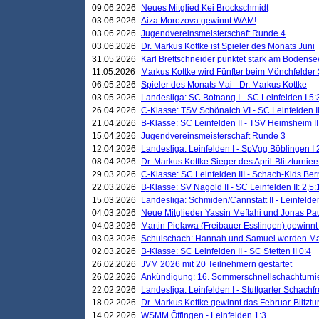
09.06.2026
Neues Mitglied Kei Brockschmidt
03.06.2026
Aiza Morozova gewinnt WAM!
03.06.2026
Jugendvereinsmeisterschaft Runde 4
03.06.2026
Dr. Markus Kottke ist Spieler des Monats Juni
31.05.2026
Karl Brettschneider punktet stark am Bodense
11.05.2026
Markus Kottke wird Fünfter beim Mönchfelder
06.05.2026
Spieler des Monats Mai - Dr. Markus Kottke
03.05.2026
Landesliga: SC Botnang I - SC Leinfelden I 5:
26.04.2026
C-Klasse: TSV Schönaich VI - SC Leinfelden II
21.04.2026
B-Klasse: SC Leinfelden II - TSV Heimsheim II
15.04.2026
Jugendvereinsmeisterschaft Runde 3
12.04.2026
Landesliga: Leinfelden I - SpVgg Böblingen I 
08.04.2026
Dr. Markus Kottke Sieger des April-Blitzturnier
29.03.2026
C-Klasse: SC Leinfelden III - Schach-Kids Ber
22.03.2026
B-Klasse: SV Nagold II - SC Leinfelden II: 2,5:
15.03.2026
Landesliga: Schmiden/Cannstatt II - Leinfelden
04.03.2026
Neue Mitglieder Yassin Meftahi und Jonas Pa
04.03.2026
Martin Pielawa (Freibauer Esslingen) gewinnt 
03.03.2026
Schulschach: Hannah und Samuel werden Ma
02.03.2026
B-Klasse: SC Leinfelden II - SC Stetten II 0:4
26.02.2026
JVM 2026 mit 20 Teilnehmern gestartet
26.02.2026
Ankündigung: 16. Sommerschnellschachturnie
22.02.2026
Landesliga: Leinfelden I - Stuttgarter Schachfr
18.02.2026
Dr. Markus Kottke gewinnt das Februar-Blitztu
14.02.2026
WSMM Öffingen - Leinfelden 1:3