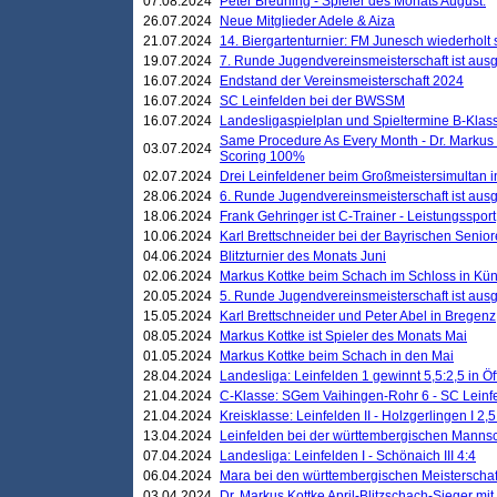
07.08.2024
Peter Breuning - Spieler des Monats August.
26.07.2024
Neue Mitglieder Adele & Aiza
21.07.2024
14. Biergartenturnier: FM Junesch wiederholt
19.07.2024
7. Runde Jugendvereinsmeisterschaft ist ausg
16.07.2024
Endstand der Vereinsmeisterschaft 2024
16.07.2024
SC Leinfelden bei der BWSSM
16.07.2024
Landesligaspielplan und Spieltermine B-Kla
Same Procedure As Every Month - Dr. Markus 
03.07.2024
Scoring 100%
02.07.2024
Drei Leinfeldener beim Großmeistersimultan 
28.06.2024
6. Runde Jugendvereinsmeisterschaft ist ausg
18.06.2024
Frank Gehringer ist C-Trainer - Leistungssport
10.06.2024
Karl Brettschneider bei der Bayrischen Senio
04.06.2024
Blitzturnier des Monats Juni
02.06.2024
Markus Kottke beim Schach im Schloss in Kü
20.05.2024
5. Runde Jugendvereinsmeisterschaft ist ausg
15.05.2024
Karl Brettschneider und Peter Abel in Bregenz
08.05.2024
Markus Kottke ist Spieler des Monats Mai
01.05.2024
Markus Kottke beim Schach in den Mai
28.04.2024
Landesliga: Leinfelden 1 gewinnt 5,5:2,5 in Ö
21.04.2024
C-Klasse: SGem Vaihingen-Rohr 6 - SC Leinfe
21.04.2024
Kreisklasse: Leinfelden II - Holzgerlingen I 2,5
13.04.2024
Leinfelden bei der württembergischen Mannsc
07.04.2024
Landesliga: Leinfelden I - Schönaich III 4:4
06.04.2024
Mara bei den württembergischen Meisterscha
03.04.2024
Dr. Markus Kottke April-Blitzschach-Sieger mit