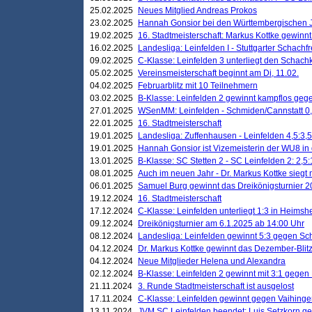
25.02.2025
Neues Mitglied Andreas Prokos
23.02.2025
Hannah Gonsior bei den Württembergischen 
19.02.2025
16. Stadtmeisterschaft: Markus Kottke gewinnt 
16.02.2025
Landesliga: Leinfelden I - Stuttgarter Schachfr
09.02.2025
C-Klasse: Leinfelden 3 unterliegt den Schach
05.02.2025
Vereinsmeisterschaft beginnt am Di, 11.02.
04.02.2025
Februarblitz mit 10 Teilnehmern
03.02.2025
B-Klasse: Leinfelden 2 gewinnt kampflos ge
27.01.2025
WSenMM: Leinfelden - Schmiden/Cannstatt 0,
22.01.2025
16. Stadtmeisterschaft
19.01.2025
Landesliga: Zuffenhausen - Leinfelden 4,5:3,5
19.01.2025
Hannah Gonsior ist Vizemeisterin der WU8 i
13.01.2025
B-Klasse: SC Stetten 2 - SC Leinfelden 2: 2,5:
08.01.2025
Auch im neuen Jahr - Dr. Markus Kottke siegt 
06.01.2025
Samuel Burg gewinnt das Dreikönigsturnier 
19.12.2024
16. Stadtmeisterschaft
17.12.2024
C-Klasse: Leinfelden unterliegt 1:3 in Heimsh
09.12.2024
Dreikönigsturnier am 6.1.2025 ab 14:00 Uhr
08.12.2024
Landesliga: Leinfelden gewinnt 5:3 gegen Sc
04.12.2024
Dr. Markus Kottke gewinnt das Dezember-Blitz
04.12.2024
Neue Mitglieder Helena und Alexandra
02.12.2024
B-Klasse: Leinfelden 2 gewinnt mit 3:1 gegen
21.11.2024
3. Runde Stadtmeisterschaft ist ausgelost
17.11.2024
C-Klasse: Leinfelden gewinnt gegen Vaihinge
13.11.2024
JVM SC Leinfelden beendet: Luis Setzkorn ge