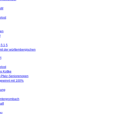
SAM
elost
ten
!
,5:1,5
mit der württembergischen
t
elost
us Kottke
d-Pfalz-Seniorenopen
 gewinnt mit 100%
gung
Untergrombach
aft
au