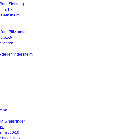
 Burg Steinegg
Jahre LE
n Gernsheim
uni-Blitzturnier
 2,5:5,5
it Jahren
5 gegen Ingersheim
ronn
 in Sindelfingen
ost
er mit 10/10
felden II 2:2