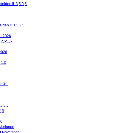
elden II: 3,5:0,5
den III 1,5:2,5
ahr 2026
 2,5:1,5
 2026
 1:3
I: 3:1
,5:3,5
2,5
:0
sterinnen
ier November