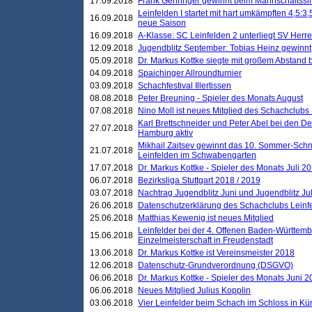
17.09.2018
Frank Gehringer gewinnt beim Mannschaftssi
Leinfelden I startet mit hart umkämpften 4,5:
16.09.2018
neue Saison
16.09.2018
A-Klasse: SC Leinfelden 2 unterliegt SV Herre
12.09.2018
Jugendblitz September: Tobias Heinz gewinnt
05.09.2018
Dr. Markus Kottke siegte mit großem Abstand 
04.09.2018
Spaichinger Allroundturnier
03.09.2018
Schachfestival Illertissen
08.08.2018
Peter Breuning - Spieler des Monats August
07.08.2018
Nino Moll ist neues Mitglied des Schachclubs
Karl Brettschneider und Peter Abel bei den D
27.07.2018
Hamburg aktiv
Mikhail Zaitsev gewinnt das 10. Sommer-Schn
21.07.2018
Leinfelden im Schwabengarten
17.07.2018
Dr. Markus Kottke - Spieler des Monats Juli 2
06.07.2018
Bezirksliga Stuttgart 2018 / 2019
03.07.2018
Nachtrag Jugendblitz Juni und Jugendblitz Jul
26.06.2018
Datenschutzerklärung des Schachclubs Lein
25.06.2018
Matthias Kewenig ist neues Mitglied
Leinfelder bei der 4. Offenen Baden-Württem
15.06.2018
Einzelmeisterschaft in Freudenstadt
13.06.2018
Dr. Markus Kottke ist Vereinsmeister 2018
12.06.2018
Datenschutz-Grundverordnung (DSGVO)
06.06.2018
Dr. Markus Kottke - Spieler des Monats Juni 
06.06.2018
Neues Mitglied Julius Kopplin
03.06.2018
Vier Leinfelder beim Schach im Schloss in K