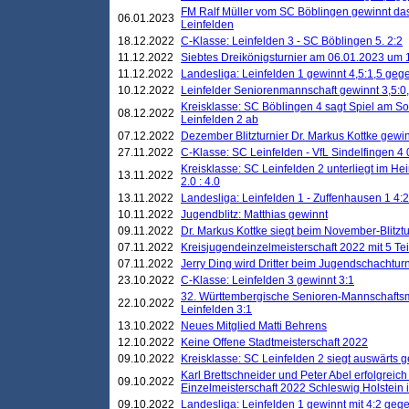
FM Ralf Müller vom SC Böblingen gewinnt das 
06.01.2023
Leinfelden
18.12.2022
C-Klasse: Leinfelden 3 - SC Böblingen 5. 2:2
11.12.2022
Siebtes Dreikönigsturnier am 06.01.2023 um 1
11.12.2022
Landesliga: Leinfelden 1 gewinnt 4,5:1,5 ge
10.12.2022
Leinfelder Seniorenmannschaft gewinnt 3,5:
Kreisklasse: SC Böblingen 4 sagt Spiel am S
08.12.2022
Leinfelden 2 ab
07.12.2022
Dezember Blitzturnier Dr. Markus Kottke gewin
27.11.2022
C-Klasse: SC Leinfelden - VfL Sindelfingen 4 
Kreisklasse: SC Leinfelden 2 unterliegt im H
13.11.2022
2.0 : 4.0
13.11.2022
Landesliga: Leinfelden 1 - Zuffenhausen 1 4:2
10.11.2022
Jugendblitz: Matthias gewinnt
09.11.2022
Dr. Markus Kottke siegt beim November-Blitztu
07.11.2022
Kreisjugendeinzelmeisterschaft 2022 mit 5 T
07.11.2022
Jerry Ding wird Dritter beim Jugendschachturn
23.10.2022
C-Klasse: Leinfelden 3 gewinnt 3:1
32. Württembergische Senioren-Mannschaftsm
22.10.2022
Leinfelden 3:1
13.10.2022
Neues Mitglied Matti Behrens
12.10.2022
Keine Offene Stadtmeisterschaft 2022
09.10.2022
Kreisklasse: SC Leinfelden 2 siegt auswärts g
Karl Brettschneider und Peter Abel erfolgreic
09.10.2022
Einzelmeisterschaft 2022 Schleswig Holstein 
09.10.2022
Landesliga: Leinfelden 1 gewinnt mit 4:2 geg