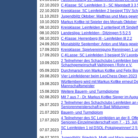
22.10.2023
C-Klasse: SC Leinfelden 3 - SC Magstadt 3 3,
22.10.2023
Kreisklasse: SC Leinfelden 2 besiegt TSV Schö
11.10.2023
Jugendblitz Oktober: Matthias und Mara gewi
10.10.2023
Markus Kottke ist Spieler des Monats Oktober
08.10.2023
Kreisklasse: Leinfelden 2 unterliegt Vfl Sindel
08.10.2023
Landesliga: Leinfelden - Ditzingen 5,5:2,5
08.10.2023
C-Klasse: Herrenberg III - Leinfelden III 2:2
24.09.2023
Monatsblitz September: Anton und Mara gew
17.09.2023
Kreisklasse: Spielvereinigung Renningen 1 unt
17.09.2023
C-KLasse: SC Leinfelden 3 besiegt SV Leonbe
2 Teilnehmer des Schachclubs Leinfelden bei
10.09.2023
Schachgemeinschaft Vaihingen / Rohr e.V.
05.09.2023
Durchmarsch von Markus Kottke und Felix Bow
20.08.2023
Vier Leinfeldener beim LeoChess Open 2023
Württemberg wird mit Markus Kottke erneut D
19.08.2023
Mannschaftsmeister
15.08.2023
Weitere Bauern- und Turmdiplome
02.08.2023
Mit 7 aus 7 - Dr. Markus Kottke Sieger im Augus
2 Teilnehmer des Schachclubs Leinfelden an 
26.07.2023
Seniorenmeisterschaft in Bad Wildungen
21.07.2023
Bauern- und Turmdiplom
4 Teilnehmer des SC Leinfelden an der 8. O
17.07.2023
Senioren-Einzelmeisterschaft vom 7. - 15. Jul
SC Leinfelden 1 ist DSOL-Pokalgewinner! 2,5:1
07.07.2023
!
06.07.2023
Jugendblitz: Friedrich, Matti und Mara gewinn