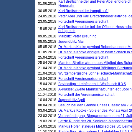
Karl Brettschneider und Peter Abel erfolgreic
01.06.2018
Neuenahr
30.05.2018
Karl Brettschneider trumpft auf !
24.05.2018
Peter Abel und Karl Brettschneider aktiv bei
23.05.2018
Fortschritt Vereinsmeisterschaft
Karl Brettschneider bei der Offenen Hessisch
15.05.2018
erfolgreich
09.05.2018
Maiblitz: Peter Breuning
08.05.2018
Jugendblitz Mai
05.05.2018
Dr. Markus Kottke gewinnt Bebenhausener Mo
01.05.2018
Dr. Markus Kottke erfolgreich beim Schach in
25.04.2018
Fortschritt Vereinsmeisterschaft
25.04.2018
Manfred Streiter wird neues Mitglied des Sch
21.04.2018
Dr. Markus Kottke gewinnt Böblinger Blitzturni
21.04.2018
Württembergische Schnellschach-Mannschafts
18.04.2018
Fortschritt Vereinsmeisterschaft
15.04.2018
Bezirksliga : Leinfelden I - Wolfbusch II 3:5
15.04.2018
A-Klasse: Zweite Mannschaft unterliegt Böblin
11.04.2018
Fortschritt der Vereinsmeisterschaft
10.04.2018
Jugendblitz April
08.04.2018
Besuch bei den Grenke Chess Classic am 7. A
03.04.2018
Dr. Markus Kottke - Spieler des Monats April 
23.03.2018
Vorankündigung: Biergartenturnier am 21. Jul
19.03.2018
Letzte Runde der 28. Senioren-Mannschaftsme
14.03.2018
Markus Hofer ist neues Mitglied des SC Leinf
11.03.2018
Bezirksliga : Herrenberg I - Leinfelden I 4,5:3,