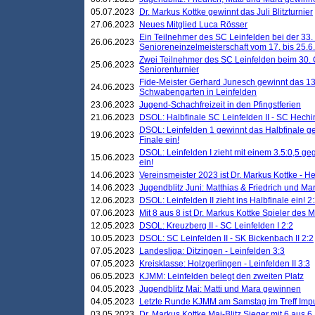
05.07.2023
Dr. Markus Kottke gewinnt das Juli Blitzturnier
27.06.2023
Neues Mitglied Luca Rösser
Ein Teilnehmer des SC Leinfelden bei der 33.
26.06.2023
Senioreneinzelmeisterschaft vom 17. bis 25.
Zwei Teilnehmer des SC Leinfelden beim 30.
25.06.2023
Seniorenturnier
Fide-Meister Gerhard Junesch gewinnt das 1
24.06.2023
Schwabengarten in Leinfelden
23.06.2023
Jugend-Schachfreizeit in den Pfingstferien
21.06.2023
DSOL: Halbfinale SC Leinfelden II - SC Hechi
DSOL: Leinfelden 1 gewinnt das Halbfinale geg
19.06.2023
Finale ein!
DSOL: Leinfelden I zieht mit einem 3.5:0,5 g
15.06.2023
ein!
14.06.2023
Vereinsmeister 2023 ist Dr. Markus Kottke - 
14.06.2023
Jugendblitz Juni: Matthias & Friedrich und M
12.06.2023
DSOL: Leinfelden II zieht ins Halbfinale ein! 2
07.06.2023
Mit 8 aus 8 ist Dr. Markus Kottke Spieler des 
12.05.2023
DSOL: Kreuzberg II - SC Leinfelden I 2:2
10.05.2023
DSOL: SC Leinfelden II - SK Bickenbach II 2:2
07.05.2023
Landesliga: Ditzingen - Leinfelden 3:3
07.05.2023
Kreisklasse: Holzgerlingen - Leinfelden II 3:3
06.05.2023
KJMM: Leinfelden belegt den zweiten Platz
04.05.2023
Jugendblitz Mai: Matti und Mara gewinnen
04.05.2023
Letzte Runde KJMM am Samstag im Treff Imp
03.05.2023
Dr. Markus Kottke Mai-Blitz Sieger mit 6 aus 6