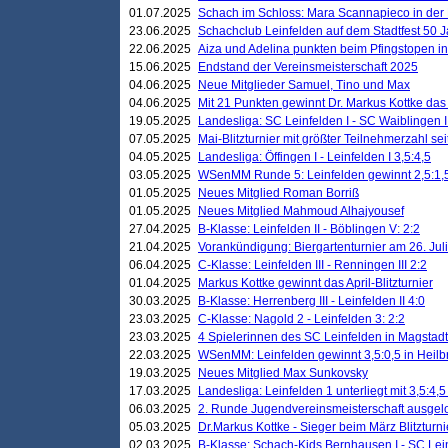
01.07.2025
Schach im Schloss: Mara Scannapieco in der
23.06.2025
Schachclub Leinfelden auf dem Stadtfest 50 
22.06.2025
Aiza und Adelina punkten beim Pfingstopen i
15.06.2025
Endstand der Vereinsmeisterschaft 2025
04.06.2025
Neue Mitglieder Samuel, Tino und Max
04.06.2025
Mit 21 Punkten gewinnt Dr. Markus Kottke das J
19.05.2025
Landesliga: SC Leinfelden I - SC Waiblingen I
07.05.2025
Mai-Blitzturnier mit größter Teilnehmerzahl se
04.05.2025
Landesliga: Öffingen I - Leinfelden I 3,5:4,5
03.05.2025
WSenMM Runde 5: Leinfelden gewinnt 2,5:1,
01.05.2025
Neues Mitglied Roman Borriß
01.05.2025
Neues Mitglied Mahmoud Alhajyousef
27.04.2025
B-Klasse: Leinfelden II - Böblingen V: 2:2
21.04.2025
Vorankündigung: Biergartenturnier am 26. Juli
06.04.2025
C-Klasse: Leinfelden III - Renningen III 2:2
01.04.2025
Markus Kottke gewinnt das April-Blitzturnier
30.03.2025
B-Klasse: Herrenberg III - Leinfelden II 4:0
23.03.2025
C-Klasse: Nagold 2 - Leinfelden 3: 2:2
23.03.2025
4 Spielerinnen des SC Leinfelden in Magstadt
22.03.2025
WSenMM: Leinfelden gewinnt 3,5:0,5 in Heilb
19.03.2025
Neues Mitglied Max Sunkovsky
17.03.2025
Landesliga: Leinfelden 1 unterliegt mit 3,5:4,5
06.03.2025
2. Runde Jugendvereinsmeisterschaft ausgel
05.03.2025
Dr.Markus Kottke - Sieger beim März Blitzturni
02.03.2025
B-Klasse: Schach-Kids Bernhausen I - SC Lein