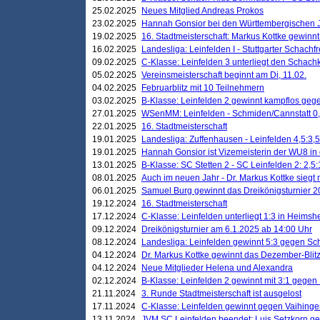
25.02.2025
Neues Mitglied Andreas Prokos
23.02.2025
Hannah Gonsior bei den Württembergischen 
19.02.2025
16. Stadtmeisterschaft: Markus Kottke gewinnt 
16.02.2025
Landesliga: Leinfelden I - Stuttgarter Schachfr
09.02.2025
C-Klasse: Leinfelden 3 unterliegt den Schach
05.02.2025
Vereinsmeisterschaft beginnt am Di, 11.02.
04.02.2025
Februarblitz mit 10 Teilnehmern
03.02.2025
B-Klasse: Leinfelden 2 gewinnt kampflos ge
27.01.2025
WSenMM: Leinfelden - Schmiden/Cannstatt 0,
22.01.2025
16. Stadtmeisterschaft
19.01.2025
Landesliga: Zuffenhausen - Leinfelden 4,5:3,5
19.01.2025
Hannah Gonsior ist Vizemeisterin der WU8 i
13.01.2025
B-Klasse: SC Stetten 2 - SC Leinfelden 2: 2,5:
08.01.2025
Auch im neuen Jahr - Dr. Markus Kottke siegt 
06.01.2025
Samuel Burg gewinnt das Dreikönigsturnier 
19.12.2024
16. Stadtmeisterschaft
17.12.2024
C-Klasse: Leinfelden unterliegt 1:3 in Heimsh
09.12.2024
Dreikönigsturnier am 6.1.2025 ab 14:00 Uhr
08.12.2024
Landesliga: Leinfelden gewinnt 5:3 gegen Sc
04.12.2024
Dr. Markus Kottke gewinnt das Dezember-Blitz
04.12.2024
Neue Mitglieder Helena und Alexandra
02.12.2024
B-Klasse: Leinfelden 2 gewinnt mit 3:1 gegen
21.11.2024
3. Runde Stadtmeisterschaft ist ausgelost
17.11.2024
C-Klasse: Leinfelden gewinnt gegen Vaihinge
13.11.2024
JVM SC Leinfelden beendet: Luis Setzkorn ge