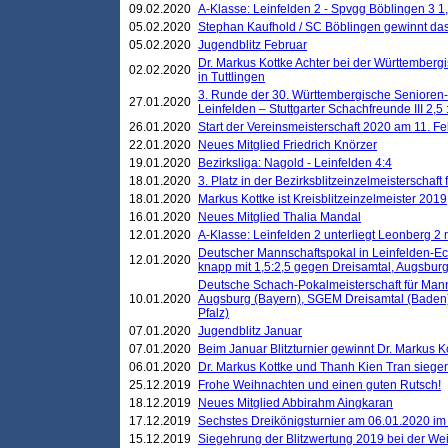
09.02.2020
A-Klasse: Leinfelden 2 - Spvgg Böblingen 3 1,
05.02.2020
Stephan Kaufhold / SC Böblingen gewinnt das 
05.02.2020
Jugendblitz Februar
Dr. Markus Kottke Achter bei der Württembergi
02.02.2020
in Tuttlingen
3. Runde der 30. Württembergische Senioren
27.01.2020
Leinfelden – Stuttgarter Schachfreunde III 2,5 
26.01.2020
Start der Vereinsmeisterschaft 2020 am 11. F
22.01.2020
Neues Mitglied Friedrich Knörzer
19.01.2020
Bezirksliga: Nagold - Leinfelden 4:4
18.01.2020
3. Platz in der Bezirksblitzeinzelmeisterschaft
18.01.2020
Markus Kottke ist Kreisblitzeinzelmeister 2019
16.01.2020
Neues Mitglied Thalia Mandal
12.01.2020
A-Klasse: Leinfelden 2 unterliegt Leonberg 2 
Deutscher Mannschaftspokal in Leinfelden-Ech
12.01.2020
knapp mit 1,5:2,5 gegen Dreisamtal, Augsbur
Deutsche Schach-Pokalmeisterschaft für Mann
10.01.2020
Augsburg (Bayern), SGEM Dreisamtal (Baden
Pfalz)
07.01.2020
Jugendblitz Januar
07.01.2020
Beim Januar Blitzturnier gewinnt Dr. Markus 
06.01.2020
Dr. Markus Kottke und Thanh Kien Tran siegen
25.12.2019
Frohe Weihnachten und einen guten Rutsch!
18.12.2019
Neues Mitglied Abbirahm Aingkaran
17.12.2019
Sechstes Dreikönigsturnier am 06.01.2020 im T
15.12.2019
Siegehrung der Blitzwertung 2019 bei der Wei