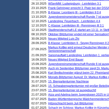
26.10.2025
WSenMM: Ludwigsburg - Leinfelden 3:1
23.10.2025
Frank Gehringer erreicht 3. Platz bei der DS
21.10.2025
B-Klasse: Leonberg III - Leinfelden II 0:4
13.10.2025
Jugendvereinsmeisterschaft Runde 7 ist ausg
12.10.2025
Landesliga: Feuerbach - Leinfelden 4:4
12.10.2025
C-Klasse: Leinfelden III - Renningen III 3:1
12.10.2025
Stadtmeisterschaft LE startet am 13.11. in Stet
08.10.2025
Oktober Blitzturnier endet mit einer Sensation!
30.09.2025
Neues Mitglied Luis Zhi
28.09.2025
B-Klasse: Leinfelden II - Spvgg Renningen II 2
Markus Kottke wird erneut Deutscher Meister 
27.09.2025
Seniorenmannschaft
21.09.2025
Saisonauftakt Landesliga: Leinfelden 1. verlier
16.09.2025
Neues Mitglied Emil Bauer
15.09.2025
Jugendvereinsmeisterschaft Runde 6 ist ausg
03.09.2025
Auch im September Blitzturnier siegt Dr. Mark
25.08.2025
Karl Brettschneider glänzt beim 22. Pheinlan
06.08.2025
Monats-Blitzturnier August: Dr. Markus Kottke
31.07.2025
15. Biergartenturnier Nachlese
28.07.2025
15. Schwabengartenturnier mit großer Beteili
23.07.2025
15. Biergartenturnier ist ausgebucht!
21.07.2025
Aiza und Adelina beim Jugendopen 2025 in 
07.07.2025
Baden-Württembergische Mädchenmeistersch
02.07.2025
Hitzeschlacht beim Juli Blitzturnier
01.07.2025
Schach im Schloss: Markus Kottke in Künzels