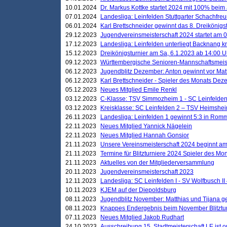
10.01.2024
Dr. Markus Kottke startet 2024 mit 100% beim 
07.01.2024
Landesliga: Leinfelden Stuttgarter Schachfreun
06.01.2024
Karl Brettschneider gewinnt das 8. Dreikönigs
29.12.2023
Jugendvereinsmeisterschaft 2024 startet am 0
17.12.2023
Landesliga: Leinfelden unterliegt Backnang kn
15.12.2023
Dreikönigsturnier am Sa, 6.1.2023 ab 14:00 U
09.12.2023
Württembergische Senioren-Mannschaftsmeiste
06.12.2023
Jugendblitz Dezember: Anton gewinnt vor Matt
06.12.2023
Karl Brettschneider - Spieler des Monats De
05.12.2023
Neues Mitglied Emile Renkl
03.12.2023
C-Klasse: TSV Simmozheim 1 - SC Leinfelden
03.12.2023
Kreisklasse: SC Leinfelden 2 – TSV Heimshei
26.11.2023
Landesliga: Leinfelden 1 gewinnt 5:3 in Ro
22.11.2023
Neues Mitglied Yannick Nägelein
22.11.2023
Neues Mitglied Hannah Gonsior
21.11.2023
Unsere Vereinsmeisterschaft 2024 beginnt am
21.11.2023
Termine für Blitzturniere 2024 Spieler des Mon
21.11.2023
Aktuelles von der Mitgliederversammlung
20.11.2023
Jugendvereinsmeisterschaft 2023
12.11.2023
Landesliga: SC Leinfelden I - SV Wolfbusch II 
10.11.2023
KJEM auf der Diepoldsburg
08.11.2023
Jugendblitz November: Matthias und Tijana 
08.11.2023
Knappes Endergebnis beim November Blitztur
07.11.2023
Neues Mitglied Jakob Rudhart
24.10.2023
Ausschreibung 15. Stadtmeisterschaft LE ist o