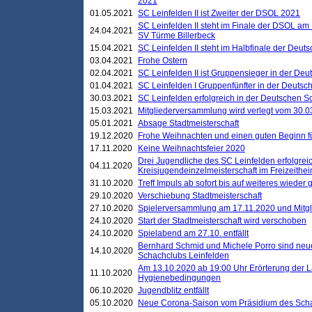
2021
01.05.2021
SC Leinfelden II ist Zweiter der DSOL 2021
SC Leinfelden II steht im Finale der DSOL am 
24.04.2021
SV Türme Billerbeck
15.04.2021
SC Leinfelden II steht im Halbfinale der Deu
03.04.2021
Frohe Ostern
02.04.2021
SC Leinfelden II ist Gruppensieger in der De
01.04.2021
SC Leinfelden I Gruppenfünfter in der Deuts
30.03.2021
SC Leinfelden erfolgreich in der Deutschen 
15.03.2021
Mitgliederversammlung wird verlegt vom 30.0
05.01.2021
Absage Stadtmeisterschaft
19.12.2020
Frohe Weihnachten und einen guten Beginn f
17.11.2020
Keine Weihnachtsfeier 2020
Drei Jugendliche des SC Leinfelden erfolgreic
04.11.2020
Kreisjugendeinzelmeisterschaft im Freizeithe
31.10.2020
Treff Impuls ab sofort bis auf weiteres wieder
29.10.2020
Verschiebung Stadtmeisterschaft
27.10.2020
Spielerversammlung am 17.11.2020 und Mitg
24.10.2020
Start der Stadtmeisterschaft wird verschoben
24.10.2020
Spielabend am 27.10. entfällt
Bernhard Schmid und Michele Porro sind neu
14.10.2020
Schachclubs Leinfelden
Am 13.10.2020 ab 19:00 Uhr Erörterung der L
11.10.2020
Hygienebedingungen
06.10.2020
Jugendblitz entfällt
05.10.2020
Neue Corona-Saison vom Präsidium des Sch