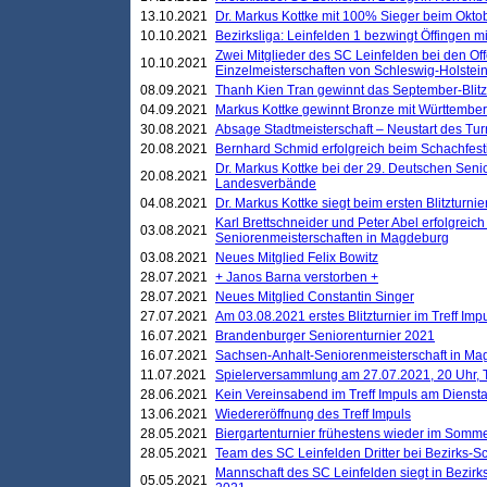
13.10.2021
Dr. Markus Kottke mit 100% Sieger beim Oktobe
10.10.2021
Bezirksliga: Leinfelden 1 bezwingt Öffingen mi
Zwei Mitglieder des SC Leinfelden bei den Of
10.10.2021
Einzelmeisterschaften von Schleswig-Holstei
08.09.2021
Thanh Kien Tran gewinnt das September-Blitz
04.09.2021
Markus Kottke gewinnt Bronze mit Württemberg
30.08.2021
Absage Stadtmeisterschaft – Neustart des Tur
20.08.2021
Bernhard Schmid erfolgreich beim Schachfesti
Dr. Markus Kottke bei der 29. Deutschen Sen
20.08.2021
Landesverbände
04.08.2021
Dr. Markus Kottke siegt beim ersten Blitzturn
Karl Brettschneider und Peter Abel erfolgreic
03.08.2021
Seniorenmeisterschaften in Magdeburg
03.08.2021
Neues Mitglied Felix Bowitz
28.07.2021
+ Janos Barna verstorben +
28.07.2021
Neues Mitglied Constantin Singer
27.07.2021
Am 03.08.2021 erstes Blitzturnier im Treff Im
16.07.2021
Brandenburger Seniorenturnier 2021
16.07.2021
Sachsen-Anhalt-Seniorenmeisterschaft in M
11.07.2021
Spielerversammlung am 27.07.2021, 20 Uhr, T
28.06.2021
Kein Vereinsabend im Treff Impuls am Dienst
13.06.2021
Wiedereröffnung des Treff Impuls
28.05.2021
Biergartenturnier frühestens wieder im Somm
28.05.2021
Team des SC Leinfelden Dritter bei Bezirks-S
Mannschaft des SC Leinfelden siegt in Bezirks
05.05.2021