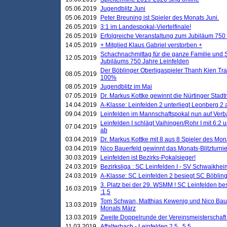
05.06.2019
Jugendblitz Juni
05.06.2019
Peter Breuning ist Spieler des Monats Juni.
26.05.2019
3:1 im Landespokal-Viertelfinale!
26.05.2019
Erfolgreiche Veranstaltung zum Jubiläum 750
14.05.2019
+ Mitglied Klaus Gabriel verstorben +
Schachnachmittag für die ganze Familie und 
12.05.2019
Jubiläums 750 Jahre Leinfelden
Der Böblinger Oberligaspieler Thanh Kien Tran
08.05.2019
100%
08.05.2019
Jugendblitz im Mai
07.05.2019
Dr. Markus Kottke gewinnt die Nürtinger Stadt
14.04.2019
A-Klasse: Leinfelden 2 unterliegt Leonberg 2 a
09.04.2019
Leinfelden im Mannschaftspokal nun auf Ver
Leinfelden I schlägt Vaihingen/Rohr I mit 6:2 
07.04.2019
ab
03.04.2019
Dr. Markus Kottke mit 8 aus 8 Spieler des Mona
03.04.2019
Nico Bauerfeld gewinnt das Monats-Blitzturnier
30.03.2019
Leinfelden ist Bezirks-Pokalsieger!
24.03.2019
Bezirksliga : SC Leinfelden I - SV Schwaikheim
24.03.2019
A-Klasse: SC Leinfelden 2 besiegt SC Böbling
3. Platz bei der 29. WSMM ! SC Leinfelden b
16.03.2019
:1,5
Tom Schwan, Matthias Kewenig und Nico Baue
13.03.2019
Monats März
13.03.2019
Zweite Doppelrunde der Vereinsmeisterschaft i
11.03.2019
Affalterbach - Leinfelden 2,5 . 5,5