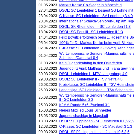
01.05.2023
Markus Kottke Co-Sieger in Mönchfeld
27.04.2023
DSOL: SC Leinfelden 1 besiegt SG Löhne mit 
23.04.2023
C-Klasse: SC Leinfelden - SV Leonberg 3 4:0
23.04.2023
Internationaler Schach-Senioren-Cup am Te
20.04.2023
DSOL: SK Rheinfelden - SC Leinfelden I 1:3
18.04.2023
DSOL: SG Porz III - SC Leinfelden II 1:3
14.04.2023
Felix Bowitz erfolgreich beim 1. Rosemarie B
05.04.2023
100% für Dr. Markus Kottke beim April-Blitztur
02.04.2023
C-Klasse: SC Leinfelden 3 - Spvgg Renningen
Württembergische Senioren-Mannschaftsmeist
01.04.2023
Schmiden/Cannstatt 0:4
31.03.2023
Kein Jugendtraining in den Osterferien
31.03.2023
Jugendblitz April: Matthias und Tijana gewinn
30.03.2023
DSOL: Leinfelden I - MTV Langenberg 4:0
29.03.2023
DSOL: SC Leinfelden II - TSV Netra 4:0
26.03.2023
Kreisklasse: SC Leinfelden II - TSV Heimsheim
26.03.2023
Landesliga: SC Leinfelden I - TSV Schönaich II
Württembergische Senioren-Mannschaftsmeiste
25.03.2023
II - SC Leinfelden 2:2
25.03.2023
KJMM Runde 5+6: Zweimal 3:1
15.03.2023
Neues Mitglied Louis Schneider
13.03.2023
Jugendschachtag in Magstadt
13.03.2023
DSOL: SC Eppingen - SC Leinfelden II 1,5:2,5
12.03.2023
C-Klasse: SC Leinfelden - SC Magstadt 3 1:3
09.03.2023
DSOL: SF Pfullingen II - Leinfelden I 0,5:3,5