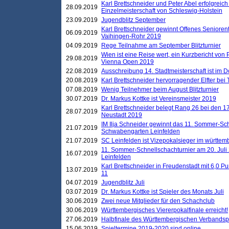
Karl Brettschneider und Peter Abel erfolgreich
28.09.2019
Einzelmeisterschaft von Schleswig-Holstein
23.09.2019
Jugendblitz September
Karl Brettschneider gewinnt Offenes Seniore
06.09.2019
Vaihingen-Rohr 2019
04.09.2019
Rege Teilnahme am September Blitzturnier
Wien ist eine Reise wert, ein Kurzbericht von
29.08.2019
Vienna Open 2019
22.08.2019
Ausschreibung 14. Stadtmeisterschaft ist im
20.08.2019
Karl Brettschneider hervorragender Elfter bei
07.08.2019
Wenig Teilnehmer beim August Blitzturnier
30.07.2019
Dr. Markus Kottke ist Vereinsmeister 2019
Karl Brettschneider belegt Rang 26 bei den 1
28.07.2019
Neustadt 2019
IM Ilja Schneider gewinnt das 11. Sommer-Sch
21.07.2019
Schwabengarten Leinfelden
21.07.2019
SC Leinfelden ist Vizepokalsieger im württem
11. Sommer-Schnellschachturnier am 20. Jul
16.07.2019
Leinfelden
Karl Brettschneider in Freudenstadt mit 6,0 
13.07.2019
11
04.07.2019
Jugendblitz Juli
03.07.2019
Dr. Markus Kottke ist Spieler des Monats Juli
30.06.2019
Zwei neue Mitglieder für den Schachclub
30.06.2019
Württembergisches Viererpokalfinale erreicht!
27.06.2019
Halbfinale des Württembergischen Verbands
15.06.2019
Spieltermine 2019-2020 sind online