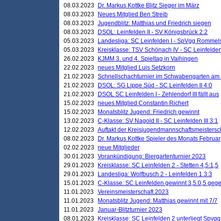
08.03.2023
Dr. Markus Kottke Blitz Sieger im März
08.03.2023
Neues Mitglied Ben Streib
08.03.2023
Jugendblitz: Matthias und Friedrich siegen
08.03.2023
DSOL: Leinfelden II - SV Königsbrück 2:2
05.03.2023
Landesliga: SC Leinfelden I - SpVgg Rommels
05.03.2023
Kreisklasse: TSV Schönach IV - SC Leinfelden 
26.02.2023
KJMM 3. und 4. Spieltag in Vaihingen
22.02.2023
neues Mitglied Luis Setzkorn
21.02.2023
Schnellschachturnier im Schwabengarten am
21.02.2023
DSOL: SG Lippe Süd - SC Leinfelden II 4:0
21.02.2023
DSOL SC Leinfelden I - Zehlendorf III fällt aus
15.02.2023
neues Mitglied Constantin Richert
15.02.2023
Monatsblitz Jugend: Friedrich gewinnt
13.02.2023
C-Klasse: SV Nagold II - SC Leinfelden III 3:1
12.02.2023
Auftakt der Kreisjugendmannschaftsmeistersc
08.02.2023
Dr. Markus Kottke Spieler des Monats Februar
02.02.2023
neue Mitglieder
30.01.2023
Vorankündigung: Biergartenturnier 2023
29.01.2023
Kreisklasse: SC Leinfelden 2 - Stetten 4,5:1,5
29.01.2023
Landesliga: Wolfbusch 2 - Leinfelden 1 3:3
15.01.2023
C-Klasse: SC Leinfelden gewinnt 3,5:0,5 geg
11.01.2023
Vereinsmeisterschaft 2023
11.01.2023
Monatsblitz Jugend: Matthias gewinnt mit 7/7
11.01.2023
Januar-Blitzturnier 2023
08.01.2023
Kreisklasse: SC Leinfelden 2 unterliegt Spvg