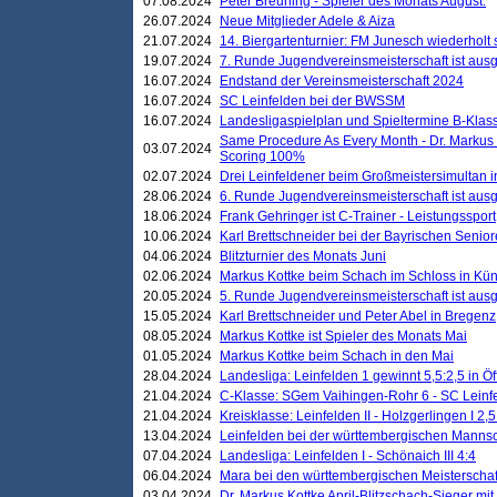
07.08.2024
Peter Breuning - Spieler des Monats August.
26.07.2024
Neue Mitglieder Adele & Aiza
21.07.2024
14. Biergartenturnier: FM Junesch wiederholt
19.07.2024
7. Runde Jugendvereinsmeisterschaft ist ausg
16.07.2024
Endstand der Vereinsmeisterschaft 2024
16.07.2024
SC Leinfelden bei der BWSSM
16.07.2024
Landesligaspielplan und Spieltermine B-Kla
Same Procedure As Every Month - Dr. Markus 
03.07.2024
Scoring 100%
02.07.2024
Drei Leinfeldener beim Großmeistersimultan 
28.06.2024
6. Runde Jugendvereinsmeisterschaft ist ausg
18.06.2024
Frank Gehringer ist C-Trainer - Leistungssport
10.06.2024
Karl Brettschneider bei der Bayrischen Senio
04.06.2024
Blitzturnier des Monats Juni
02.06.2024
Markus Kottke beim Schach im Schloss in Kü
20.05.2024
5. Runde Jugendvereinsmeisterschaft ist ausg
15.05.2024
Karl Brettschneider und Peter Abel in Bregenz
08.05.2024
Markus Kottke ist Spieler des Monats Mai
01.05.2024
Markus Kottke beim Schach in den Mai
28.04.2024
Landesliga: Leinfelden 1 gewinnt 5,5:2,5 in Ö
21.04.2024
C-Klasse: SGem Vaihingen-Rohr 6 - SC Leinfe
21.04.2024
Kreisklasse: Leinfelden II - Holzgerlingen I 2,5
13.04.2024
Leinfelden bei der württembergischen Mannsc
07.04.2024
Landesliga: Leinfelden I - Schönaich III 4:4
06.04.2024
Mara bei den württembergischen Meisterscha
03.04.2024
Dr. Markus Kottke April-Blitzschach-Sieger mit