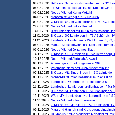
08.02.2026
B-Klasse: Schach-Kids Bernhausen I - SC Leinf
06.02.2026
17. Stadtmeisterschaft: Rafael Kloth gewinnt
06.02.2026
Neues Mitglied Karim Meftahi
04.02.2026
Monatsblitz verlegt auf 17.02.2026
01.02.2026
C-Klasse: SGem Vaihingen/Rohr IV - SC Leinfel
22.01.2026
Neues Mitglied Lukas Heintel
14.01.2026
Blitzturnier startet mit 10 Spielern ins neue J
11.01.2026
B-Klasse: SC Leinfelden II - TSV Schönaich IV
11.01.2026
Landesliga: Leinfelden I - Waiblingen I 5,5:2,5
06.01.2026
Markus Kottke gewinnt das Dreikönigsturnier
06.01.2026
Neues Mitglied Johannes Bladt
14.12.2025
C-Klasse: SC Leinfelden III - SV Herrenberg III
10.12.2025
Neues Mitglied Abdullah Al Awad
08.12.2025
Ankündigung Dreikönigsturnier 2026
07.12.2025
Vereinsmeisterschaft 2026 Ausschreibung
07.12.2025
B-Klasse: VfL Sindelfingen III - SC Leinfelden I
03.12.2025
Monats-Blitzturnier Dezember mit Sensation
30.11.2025
Landesliga: Winnenden - Leinfelden 3:5
16.11.2025
Landesliga: Leinfelden - Zuffenhausen 4,5:3,5
16.11.2025
B-Klasse: SC Leinfelden II - SC Böblingen V 0
15.11.2025
WSenMM: Leinfelden - Neckartenzlingen 1,5:
11.11.2025
Neues Mitglied Kilian Baumann
10.11.2025
C-Klasse: SC Magstadt III - SC Leinfelden III 4
09.11.2025
Mara und Hannah sind Kreisjugendeinzelmei
05.11.2025
Dr. Markus Kottke siegt beim Monatsblitzturn