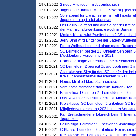
19.01.2022
2 neue Mitglieder im Jugendschach
12.01.2022
Jugendblitz Januar: Matthias Kewenig gewinn
Spielabend für Erwachsene im Treff Impuls ru
10.01.2022
Jugendtraining findet aber statt
Der Bezirk Stuttgart und alle Stuttgarter Krei
06.01.2022
der Mannschaftswettkämpfe auch im Januar
27.12.2021
Markus Kottke wird Zweiter beim 2. Wittelsb
25.12.2021
Jerry Ding wird Dritter bei der Baden-Württem
22.12.2021
Frohe Weihnachten und einen guten Rutsch i
SC Leinfelden bei der 21. Offenen Senioren S
12.12.2021
Mecklenburg-Vorpommern 2021
06.12.2021
Coronabedingte Änderungen beim Schachclub 
28.11.2021
SC Leinfelden 2 besiegt Spvgg Böblingen 2 mi
Altersklassen-Sieg für den SC Leinfelden bei
26.11.2021
Kreisjugendeinzelmeisterschaften 2021!
26.11.2021
Neues Mitglied Mara Scannapieco
26.11.2021
Vereinsmeisterschaft startet im Januar 2022
14.11.2021
Bezirksliga: Ditzingen 2 - Leinfelden 2,5:3,5
10.11.2021
Das November-Blitzturnier mit Dr. Markus Kott
07.11.2021
Kreisklasse: SC Leinfelden 2 unterliegt SC B
04.11.2021
Mitgliederversammlung 2021 - neuer Vorstan
Karl Brettschneider erfolgreich beim 9. Inte
30.10.2021
Tegernsee
24.10.2021
Bezirksliga: Leinfelden 1 bezwingt Sindelfinge
24.10.2021
C-Klasse: Leinfelden 3 unterliegt Heimsheim 2
17.10.2021
Kreisklasse: SC Leinfelden 2 siegt in Herrenbe