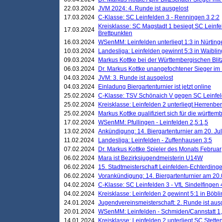
22.03.2024
JVM 2024: 4. Runde ist ausgelost
17.03.2024
C-Klasse: SC Leinfelden 3 - Renningen 3 2:2
Kreisklasse: SC Magstadt 1 besiegt SC Leinfe
17.03.2024
Brettpunkten
16.03.2024
WSenMM: Leinfelden unterliegt 1:3 in Nürting
10.03.2024
Landesliga: Leinfelden gewinnt 5:3 in Waibli
09.03.2024
Markus Kottke bei der Württembergischen Blit
06.03.2024
Dr. Markus Kottke unangefochtener Sieger im M
04.03.2024
JVM: 3. Runde ist ausgelost
04.03.2024
Einladung Biergartenturnier ist jetzt online
25.02.2024
C-Klasse: TSV Schönaich V gegen SC Leinfelde
25.02.2024
Kreisklasse: Leinfelden 2 unterliegt Herrenber
25.02.2024
Markus Kottke qualifiziert sich für die württem
17.02.2024
WSenMM: Pfullingen - Leinfelden 2,5:1,5
13.02.2024
Ankündigung: 14. Biergartenturnier am 20. Ju
11.02.2024
Landesliga: Leinfelden - Zuffenhausen 3:5
07.02.2024
Dr. Markus Kottke Spieler des Monats Februar
06.02.2024
Mara ist Bezirksjugendmeisterin U14W
06.02.2024
15. Stadtmeisterschaft Leinfelden-Echterding
06.02.2024
Vorankündigung: 14. Biergartenturnier am 20
04.02.2024
C-Klasse: SC Leinfelden 3 - VfL Sindelfingen 
04.02.2024
Kreisklasse: Leinfelden 2 gewinnt 5:1 in Böbl
24.01.2024
Jugendvereinsmeisterschaft: 2. Runde ist aus
20.01.2024
WSenMM: Leinfelden - Schmiden/Cannstatt 1,
14.01.2024
Kreisklasse: Leinfelden 2 unterliegt SC Stette