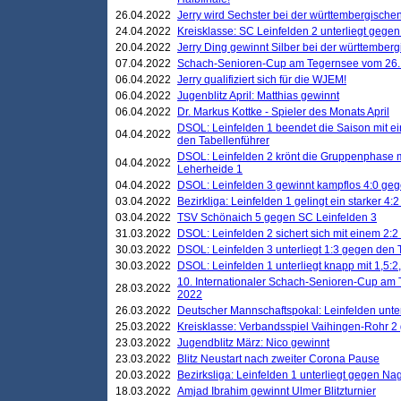
26.04.2022
Jerry wird Sechster bei der württembergische
24.04.2022
Kreisklasse: SC Leinfelden 2 unterliegt gege
20.04.2022
Jerry Ding gewinnt Silber bei der württemberg
07.04.2022
Schach-Senioren-Cup am Tegernsee vom 26. M
06.04.2022
Jerry qualifiziert sich für die WJEM!
06.04.2022
Jugenblitz April: Matthias gewinnt
06.04.2022
Dr. Markus Kottke - Spieler des Monats April
DSOL: Leinfelden 1 beendet die Saison mit e
04.04.2022
den Tabellenführer
DSOL: Leinfelden 2 krönt die Gruppenphase m
04.04.2022
Leherheide 1
04.04.2022
DSOL: Leinfelden 3 gewinnt kampflos 4:0 geg
03.04.2022
Bezirkliga: Leinfelden 1 gelingt ein starker 4
03.04.2022
TSV Schönaich 5 gegen SC Leinfelden 3
31.03.2022
DSOL: Leinfelden 2 sichert sich mit einem 2:2 d
30.03.2022
DSOL: Leinfelden 3 unterliegt 1:3 gegen den 
30.03.2022
DSOL: Leinfelden 1 unterliegt knapp mit 1,5
10. Internationaler Schach-Senioren-Cup am T
28.03.2022
2022
26.03.2022
Deutscher Mannschaftspokal: Leinfelden unte
25.03.2022
Kreisklasse: Verbandsspiel Vaihingen-Rohr 2 
23.03.2022
Jugendblitz März: Nico gewinnt
23.03.2022
Blitz Neustart nach zweiter Corona Pause
20.03.2022
Bezirksliga: Leinfelden 1 unterliegt gegen Nag
18.03.2022
Amjad Ibrahim gewinnt Ulmer Blitzturnier