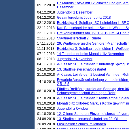
Dr. Markus Kottke mit 12 Punkten und großem
05.12.2018
Dezember
04.12.2018
Jugendblitz Dezember
04.12.2018
Gesamtergebnis Jugendblitz 2018
02.12.2018
Bezirksliga 4. Spieltag : SC Leinfelden I - SF O
22.11.2018
Karl Brettschneider bei der Schach-WM der S
22.11.2018
Dreikönigsturnier am 06.01.2019 um 14 Uhr im 
21.11.2018
Stadtmeisterschaft 2. Runde
17.11.2018
29. Württembergische Senioren-Mannschaftsm
11.11.2018
Bezirksliga 3. Spieltag : Leinfelden I - Wolfbusch
07.11.2018
14 Teilnehmer beim Monatsblitz November
06.11.2018
Jugendblitz November
04.11.2018
A-Klasse: SC Leinfelden 2 unterliegt Spvgg Bö
24.10.2018
13. Stadtmeisterschaft gestartet
21.10.2018
A-Klasse: Leinfelden 2 besiegt Vaihingen-Rohr 
Erwartete Auswärtsniederlage von Leinfelden 
14.10.2018
2,5 : 5,5
Fünftes Dreikönigsturnier am Sonntag, den 0
08.10.2018
Schachgemeinschaft Vaihingen-Rohr
07.10.2018
A-Klasse: SC Leinfelden 2 remisiert bei Spie
03.10.2018
Monatsblitz Oktober: Markus Kottke gewinnt mi
02.10.2018
Jugendblitz Oktober
01.10.2018
12. Offene-Senioren-Einzelmeisterschaft-von
24.09.2018
13. Stadtmeisterschaft startet am 23. Oktober
20.09.2018
Faszination Schach im Milaneo