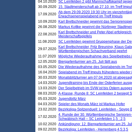
04.10.2020
SC Leinfelden 2 gibt Mannschaftskampf gege
30.09.2020
15. Stadtmeisterschaft ab 27.10. im Treff Impu
Ab dem 29.09.2020 19:30 Uhr im vierzehntäg
17.09.2020
Erwachsenenspielabend im Treff Impuls
10.09.2020
Karl Brettschneider gewinnt das Seniorenopen
26.08.2020
Markus Kottke gewinnt die Nürtinger Stadtmei
Karl Brettschneider und Peter Abel erfolgreic
22.08.2020
Meisterschaftsgipfels
11.08.2020
SC Leinfelden gewinnt Gruppenphase der De
Karl Brettschneider, Fritz Breuning, Klaus Gab
29.07.2020
Württembergischen Schachverband geehrt
11.07.2020
Mögliche Wiederaufnahme des Spielbetriebs
12.05.2020
Biergartenturnier am 25. Juli fällt aus
03.05.2020
Die Wiederaufnahme des Spielabends im Treff
16.04.2020
Spielabend im Treff Impuls frühestens wieder
30.03.2020
Monatsblitzturnier am 07.04.2020 ist abgesag
14.03.2020
Jugendtraining bis Ende der Osterferien ausg
13.03.2020
Der Spielbetrieb im SVW ist bis Ostern ausges
08.03.2020
A-Klasse, Runde 8: SC Leinfelden 2 besiegt 
05.03.2020
Jugendbiltz März
04.03.2020
Spieler des Monats März ist Markus Hofer
23.02.2020
Bezirksliga-Spitzenduell: Leinfelden - Spvgg 
4. Runde der 30. Württembergische Senioren
17.02.2020
Schwäbisch Hall – SC Leinfelden 1,5 : 2,5
10.02.2020
Ankündigung: 12. Biergartenturnier am 25. Juli
09.02.2020
Bezirksliga: Leinfelden - Herrenberg 4,5:3,5