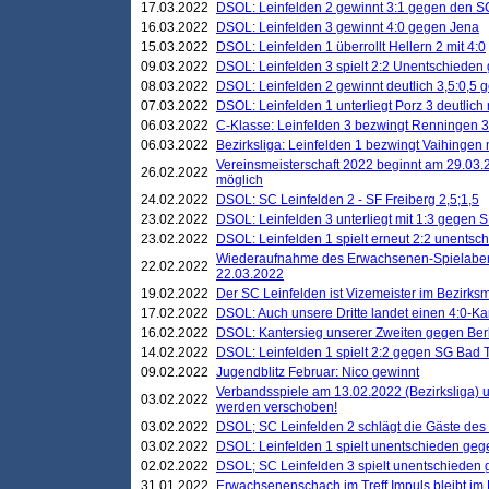
17.03.2022
DSOL: Leinfelden 2 gewinnt 3:1 gegen den 
16.03.2022
DSOL: Leinfelden 3 gewinnt 4:0 gegen Jena
15.03.2022
DSOL: Leinfelden 1 überrollt Hellern 2 mit 4:0
09.03.2022
DSOL: Leinfelden 3 spielt 2:2 Unentschieden
08.03.2022
DSOL: Leinfelden 2 gewinnt deutlich 3,5:0,5
07.03.2022
DSOL: Leinfelden 1 unterliegt Porz 3 deutlich 
06.03.2022
C-Klasse: Leinfelden 3 bezwingt Renningen 3 
06.03.2022
Bezirksliga: Leinfelden 1 bezwingt Vaihingen m
Vereinsmeisterschaft 2022 beginnt am 29.03.2
26.02.2022
möglich
24.02.2022
DSOL: SC Leinfelden 2 - SF Freiberg 2,5;1,5
23.02.2022
DSOL: Leinfelden 3 unterliegt mit 1:3 gegen S
23.02.2022
DSOL: Leinfelden 1 spielt erneut 2:2 unentsc
Wiederaufnahme des Erwachsenen-Spielabend
22.02.2022
22.03.2022
19.02.2022
Der SC Leinfelden ist Vizemeister im Bezirksm
17.02.2022
DSOL: Auch unsere Dritte landet einen 4:0-Ka
16.02.2022
DSOL: Kantersieg unserer Zweiten gegen Ber
14.02.2022
DSOL: Leinfelden 1 spielt 2:2 gegen SG Bad 
09.02.2022
Jugendblitz Februar: Nico gewinnt
Verbandsspiele am 13.02.2022 (Bezirksliga) 
03.02.2022
werden verschoben!
03.02.2022
DSOL; SC Leinfelden 2 schlägt die Gäste des
03.02.2022
DSOL: Leinfelden 1 spielt unentschieden gege
02.02.2022
DSOL; SC Leinfelden 3 spielt unentschieden
31.01.2022
Erwachsenenschach im Treff Impuls bleibt im