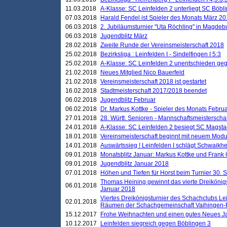
11.03.2018
A-Klasse: SC Leinfelden 2 unterliegt SC Böbli
07.03.2018
Harald Fendel ist Spieler des Monats März 2
06.03.2018
2. Jubiläumsturnier "Uta Röchling" in Magdebu
06.03.2018
Jugendblitz März
28.02.2018
Zweite Runde der Vereinsmeisterschaft 2018
25.02.2018
Bezirksliga : Leinfelden I - Sindelfingen I 5:3
25.02.2018
A-Klasse: SC Leinfelden 2 unentschieden geg
21.02.2018
Neues Mitglied Nico Bauerfeld
21.02.2018
Vereinsmeisterschaft 2018 ist gestartet
16.02.2018
Stadtmeisterschaft 2017/2018 beendet
06.02.2018
Jugendblitz Februar
06.02.2018
Dr. Markus Kottke - Spieler des Monats Febru
27.01.2018
28. Württ. Senioren - Mannschaftsmeisterscha
24.01.2018
A-Klasse: SC Leinfelden 2 besiegt SC Magstadt
18.01.2018
Vereinsmeisterschaft beginnt mit neuem Mod
14.01.2018
Auswärtssieg ! Leinfelden I schlägt Schwaikhei
09.01.2018
Monatsblitz Januar: Markus Kottke und Frank
09.01.2018
Jugendblitz Januar 2018
07.01.2018
Höhen und Tiefen für Horst beim Turnier 30. 
Thomas Heining gewinnt das vierte Dreikönigs
06.01.2018
Januar 2018
Viertes Dreikönigsturnier des Schachclubs Le
02.01.2018
Räumen der Schachgemeinschaft Vaihingen-
15.12.2017
Frohe Weihnachten und einen gutes Neues J
10.12.2017
Leinfelden siegreich gegen Böblingen 3