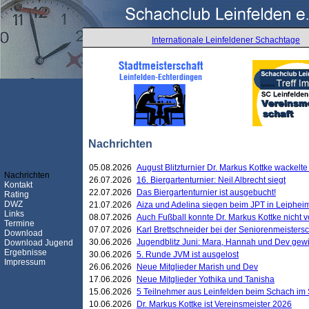
Internationale Leinfeldener Schachtage
Nachrichten
05.08.2026
August Blitzturnier Dr. Markus Kottke wackel
Nachrichten
26.07.2026
16. Biergartenturnier: Neil Albrecht siegt
Kontakt
22.07.2026
Das Biergartenturnier ist ausgebucht!
Rating
DWZ
21.07.2026
Aiza und Adelina siegen beim JPT in Leiphei
Links
08.07.2026
Auch Fußball konnte Dr. Markus Kottke nicht
Termine
07.07.2026
Karl Brettschneider bei der Seniorenmeister
Download
30.06.2026
Jugendblitz Juni: Mara, Hannah und Dev gew
Download Jugend
Ergebnisse
30.06.2026
5. Runde JVM ist ausgelost
Impressum
26.06.2026
Neue Mitglieder Marish und Dev
17.06.2026
Neue Mitglieder Yothika und Tanisha
15.06.2026
5 Teilnehmer aus Leinfelden beim Schach im 
10.06.2026
Dr. Markus Kottke ist Vereinsmeister 2026