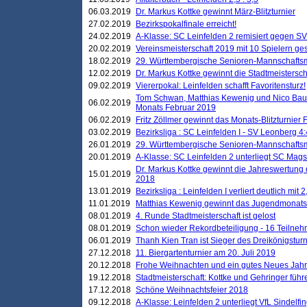
06.03.2019
Dr. Markus Kottke gewinnt März-Blitzturnier
27.02.2019
Bezirkspokalfinale erreicht!
24.02.2019
A-Klasse: SC Leinfelden 2 remisiert gegen SV
20.02.2019
Vereinsmeisterschaft 2019 mit 10 Spielern ges
18.02.2019
29. Württembergische Senioren-Mannschaftsm
12.02.2019
Dr. Markus Kottke gewinnt die Stadtmeistersc
09.02.2019
Viererpokal: Leinfelden schafft Favoritensturz!
Tom Schwan, Matthias Kewenig und Nico Baue
06.02.2019
Monats Februar 2019
06.02.2019
Fritz Zöllmer gewinnt das Monats-Blitzturnier 
03.02.2019
Bezirksliga : SC Leinfelden I - SV Leonberg 4:
26.01.2019
29. Württembergische Senioren-Mannschaftsm
20.01.2019
A-Klasse: SC Leinfelden 2 unterliegt SC Magst
Dr. Markus Kottke gewinnt die Jahreswertung d
15.01.2019
2018
13.01.2019
Bezirksliga : Leinfelden I verliert deutlich mit 
11.01.2019
Matthias Kewenig gewinnt das Jugendmonatsbl
08.01.2019
4. Runde Stadtmeisterschaft ist gelost
08.01.2019
Schon wieder Rekordbeteiligung - 16 Teilneh
06.01.2019
Thanh Kien Tran ist Sieger des Dreikönigstur
27.12.2018
11. Biergartenturnier am 20. Juli 2019
20.12.2018
Frohe Weihnachten und ein gutes Neues Jah
19.12.2018
Stadtmeisterschaft: Kottke und Gehringer führ
17.12.2018
Schöne Weihnachtsfeier 2018
09.12.2018
A-Klasse: Leinfelden 2 unterliegt VfL Sindelfin