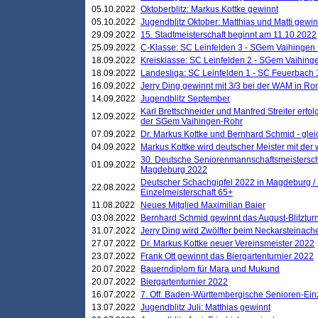
05.10.2022
Oktoberblitz: Markus Kottke gewinnt
05.10.2022
Jugendblitz Oktober: Matthias und Matti gewi
29.09.2022
15. Stadtmeisterschaft beginnt am 11.10.2022
25.09.2022
C-Klasse: SC Leinfelden 3 - SGem Vaihingen 
18.09.2022
Kreisklasse: SC Leinfelden 2 - SGem Vaihinge
18.09.2022
Landesliga: SC Leinfelden 1 - SC Feuerbach 
16.09.2022
Jerry Ding gewinnt mit 3/3 bei der WAM in 
14.09.2022
Jugendblitz September
Karl Brettschneider und Manfred Streiter erfo
12.09.2022
der SGem Vaihingen-Rohr
07.09.2022
Dr. Markus Kottke und Bernhard Schmid - glei
04.09.2022
Markus Kottke wird deutscher Meister mit de
30. Deutsche Seniorenmannschaftsmeistersch
01.09.2022
Magdeburg 2022
Deutscher Schachgipfel 2022 in Magdeburg /
22.08.2022
Einzelmeisterschaft 65+
11.08.2022
Neues Mitglied Maximilian Baier
03.08.2022
Bernhard Schmid gewinnt das August-Blitzturn
31.07.2022
Jerry Ding wird Zwölfter beim Neckarsteinac
27.07.2022
Dr. Markus Kottke neuer Vereinsmeister 2022
23.07.2022
Frank Ott gewinnt das Biergartenturnier 2022
20.07.2022
Bauerndiplom für Mara und Mukund
20.07.2022
Biergartenturnier 2022
16.07.2022
7. Off. Baden-Württembergische Senioren-Ein
13.07.2022
Jugendblitz Juli: Matthias gewinnt