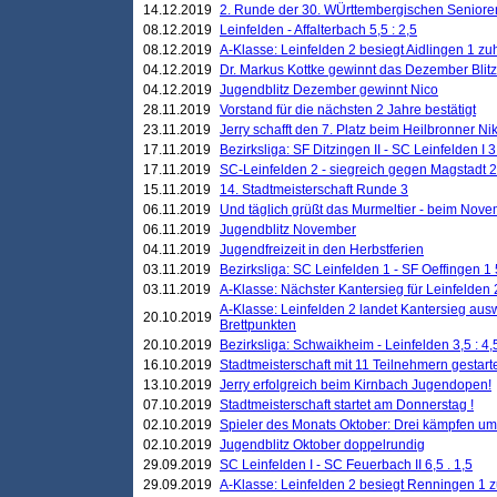
14.12.2019
2. Runde der 30. WÜrttembergischen Seniore
08.12.2019
Leinfelden - Affalterbach 5,5 : 2,5
08.12.2019
A-Klasse: Leinfelden 2 besiegt Aidlingen 1 zu
04.12.2019
Dr. Markus Kottke gewinnt das Dezember Blitzt
04.12.2019
Jugendblitz Dezember gewinnt Nico
28.11.2019
Vorstand für die nächsten 2 Jahre bestätigt
23.11.2019
Jerry schafft den 7. Platz beim Heilbronner 
17.11.2019
Bezirksliga: SF Ditzingen II - SC Leinfelden I 3
17.11.2019
SC-Leinfelden 2 - siegreich gegen Magstadt 2
15.11.2019
14. Stadtmeisterschaft Runde 3
06.11.2019
Und täglich grüßt das Murmeltier - beim Novemb
06.11.2019
Jugendblitz November
04.11.2019
Jugendfreizeit in den Herbstferien
03.11.2019
Bezirksliga: SC Leinfelden 1 - SF Oeffingen 1 
03.11.2019
A-Klasse: Nächster Kantersieg für Leinfelden 2
A-Klasse: Leinfelden 2 landet Kantersieg aus
20.10.2019
Brettpunkten
20.10.2019
Bezirksliga: Schwaikheim - Leinfelden 3,5 : 4,
16.10.2019
Stadtmeisterschaft mit 11 Teilnehmern gestart
13.10.2019
Jerry erfolgreich beim Kirnbach Jugendopen!
07.10.2019
Stadtmeisterschaft startet am Donnerstag !
02.10.2019
Spieler des Monats Oktober: Drei kämpfen um
02.10.2019
Jugendblitz Oktober doppelrundig
29.09.2019
SC Leinfelden I - SC Feuerbach II 6,5 . 1,5
29.09.2019
A-Klasse: Leinfelden 2 besiegt Renningen 1 z