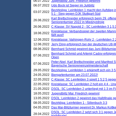
06.07.2022
Jugendblitz Juni: Friedrich gewinnt
06.07.2022
Udo Bock ist Sieger im Juliblitz
Bezirksliga: Leinfelden 1 macht den Aufstieg i
03.07.2022
5:1 - Sieg gegen DJK Stuttgart-Süd
Karl Brettschneider erfolgreich beim 29. off
26.06.2022
Seniorenturnier 2022 in Miedzyzdroje
26.06.2022
C-Klasse: SV Nagold 2 - SC Leinfelden 3 1,5:
Kreisklasse: Verbandsspiel der zweiten Manns
18.06.2022
fällt aus!!
12.06.2022
Kreisklasse: Vaihingen-Rohr 2 - Leinfelden 2 
12.06.2022
Jerry Ding erfolgreich bei der deutschen U8-M
08.06.2022
Bernhard Schmid gewinnt das Juni-Blitzturnie
Bernhard Schmid und Artemij Cadov erfolgreic
07.06.2022
Open
Peter Abel, Karl Brettschneider und Manfred St
07.06.2022
Bayerische Senioreneinzelmeisterschaft
29.05.2022
Bezirksliga: Leinfelden 1 erkämpft sich ein 3,
24.05.2022
Biergartenturnier am 23.07.2022!
22.05.2022
C-Klasse: SC Leinfelden 3 spielt 1,5:2,5 geg
22.05.2022
Kreisklasse: SC Leinfelden 2 holt ein 4:4 - 
21.05.2022
DSOL: SC Leinfelden 2 unterliegt mit 1:3 im F
18.05.2022
Jugendblitz Mai: Friedrich gewinnt
13.05.2022
DSOL: Leinfelden 2 gewinnt das Halbfinale geg
08.05.2022
Bezirkliga: Leinfelden 1 - Sillenbuch 3:3
04.05.2022
Das Mai-Blitzturnier gewinnt Dr. Markus Kottk
DSOL: SC Leinfelden 2 setzt sich 3:1 gegen J
28.04.2022
Halbfinale!