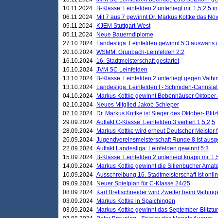
10.11.2024
B-Klasse: Leinfelden 2 unterliegt mit 1,5;2,5 
06.11.2024
Mit 7 aus 7 gewinnt Dr. Markus Kottke das Nov
05.11.2024
KJEM Stuttgart-West
05.11.2024
Neue Bauerndiplome
27.10.2024
Landesliga: Leinfelden gewinnt 5:3 auswärts
20.10.2024
WSMM: Grunbach-Leinfelden 2:2
16.10.2024
16. Stadtmeisterschaft gestartet
16.10.2024
JVM SC Leinfelden
13.10.2024
B-Klasse: Leinfelden 2 unterliegt gegen Vaihi
13.10.2024
Landesliga: Leinfelden I - Schmiden-Cannstatt 
04.10.2024
Markus Kottke gewinnt Bebenhäuser Oktober-B
02.10.2024
Neues Mitglied Jakob Schleper
02.10.2024
Dr. Markus Kottke ist Sieger des Oktober- Blitz
29.09.2024
Auftakt C-Klasse: Leinfelden 3 verliert 1,5:2,5
28.09.2024
Markus Kottke wird erneut Deutscher Meister 
26.09.2024
Jugendvereinsmeisterschaft Runde 8 ist ausg
22.09.2024
Auftakt Landesliga: Leinfelden gewinnt 5:3
15.09.2024
B-Klasse: Leinfelden 2 unterliegt knapp mit 1,
14.09.2024
Markus Kottke gewinnt die Sillenbucher Amate
10.09.2024
Ausschreibung 16. Stadtmeisterschaft ist onli
09.09.2024
Neuer Spielplan für C-Klasse 24/25
08.09.2024
Karl Brettschneider wird Zweiter beim Vaihing
03.09.2024
Markus Kottke in Spaichingen
03.09.2024
Markus Kottke gewinnt das September-Blitztur