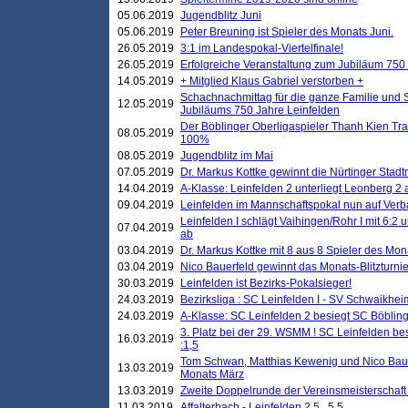
05.06.2019
Jugendblitz Juni
05.06.2019
Peter Breuning ist Spieler des Monats Juni.
26.05.2019
3:1 im Landespokal-Viertelfinale!
26.05.2019
Erfolgreiche Veranstaltung zum Jubiläum 750
14.05.2019
+ Mitglied Klaus Gabriel verstorben +
Schachnachmittag für die ganze Familie und 
12.05.2019
Jubiläums 750 Jahre Leinfelden
Der Böblinger Oberligaspieler Thanh Kien Tran
08.05.2019
100%
08.05.2019
Jugendblitz im Mai
07.05.2019
Dr. Markus Kottke gewinnt die Nürtinger Stadt
14.04.2019
A-Klasse: Leinfelden 2 unterliegt Leonberg 2 a
09.04.2019
Leinfelden im Mannschaftspokal nun auf Ver
Leinfelden I schlägt Vaihingen/Rohr I mit 6:2 
07.04.2019
ab
03.04.2019
Dr. Markus Kottke mit 8 aus 8 Spieler des Mona
03.04.2019
Nico Bauerfeld gewinnt das Monats-Blitzturnier
30.03.2019
Leinfelden ist Bezirks-Pokalsieger!
24.03.2019
Bezirksliga : SC Leinfelden I - SV Schwaikheim
24.03.2019
A-Klasse: SC Leinfelden 2 besiegt SC Böbling
3. Platz bei der 29. WSMM ! SC Leinfelden b
16.03.2019
:1,5
Tom Schwan, Matthias Kewenig und Nico Baue
13.03.2019
Monats März
13.03.2019
Zweite Doppelrunde der Vereinsmeisterschaft i
11.03.2019
Affalterbach - Leinfelden 2,5 . 5,5