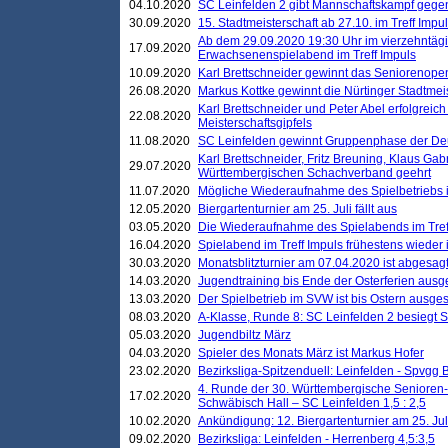
04.10.2020
SC Leinfelden 2 gibt Mannschaftskampf gege
30.09.2020
15. Stadtmeisterschaft ab 27.10. im Treff Impu
Ab dem 29.09.2020 19:30 Uhr im vierzehntäg
17.09.2020
Erwachsenenspielabend im Treff Impuls
10.09.2020
Karl Brettschneider gewinnt das Seniorenopen
26.08.2020
Markus Kottke gewinnt die Nürtinger Stadtmei
Karl Brettschneider und Peter Abel erfolgreic
22.08.2020
Meisterschaftsgipfels
11.08.2020
SC Leinfelden gewinnt Gruppenphase der De
Karl Brettschneider, Fritz Breuning, Klaus Gab
29.07.2020
Württembergischen Schachverband geehrt
11.07.2020
Mögliche Wiederaufnahme des Spielbetriebs
12.05.2020
Biergartenturnier am 25. Juli fällt aus
03.05.2020
Die Wiederaufnahme des Spielabends im Treff
16.04.2020
Spielabend im Treff Impuls frühestens wieder
30.03.2020
Monatsblitzturnier am 07.04.2020 ist abgesag
14.03.2020
Jugendtraining bis Ende der Osterferien ausg
13.03.2020
Der Spielbetrieb im SVW ist bis Ostern ausges
08.03.2020
A-Klasse, Runde 8: SC Leinfelden 2 besiegt 
05.03.2020
Jugendbiltz März
04.03.2020
Spieler des Monats März ist Markus Hofer
23.02.2020
Bezirksliga-Spitzenduell: Leinfelden - Spvgg 
4. Runde der 30. Württembergische Senioren
17.02.2020
Schwäbisch Hall – SC Leinfelden 1,5 : 2,5
10.02.2020
Ankündigung: 12. Biergartenturnier am 25. Juli
09.02.2020
Bezirksliga: Leinfelden - Herrenberg 4,5:3,5