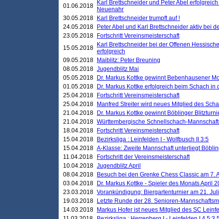
Karl Brettschneider und Peter Abel erfolgreic
01.06.2018
Neuenahr
30.05.2018
Karl Brettschneider trumpft auf !
24.05.2018
Peter Abel und Karl Brettschneider aktiv bei
23.05.2018
Fortschritt Vereinsmeisterschaft
Karl Brettschneider bei der Offenen Hessisch
15.05.2018
erfolgreich
09.05.2018
Maiblitz: Peter Breuning
08.05.2018
Jugendblitz Mai
05.05.2018
Dr. Markus Kottke gewinnt Bebenhausener Mo
01.05.2018
Dr. Markus Kottke erfolgreich beim Schach in
25.04.2018
Fortschritt Vereinsmeisterschaft
25.04.2018
Manfred Streiter wird neues Mitglied des Sch
21.04.2018
Dr. Markus Kottke gewinnt Böblinger Blitzturni
21.04.2018
Württembergische Schnellschach-Mannschafts
18.04.2018
Fortschritt Vereinsmeisterschaft
15.04.2018
Bezirksliga : Leinfelden I - Wolfbusch II 3:5
15.04.2018
A-Klasse: Zweite Mannschaft unterliegt Böblin
11.04.2018
Fortschritt der Vereinsmeisterschaft
10.04.2018
Jugendblitz April
08.04.2018
Besuch bei den Grenke Chess Classic am 7. A
03.04.2018
Dr. Markus Kottke - Spieler des Monats April 
23.03.2018
Vorankündigung: Biergartenturnier am 21. Jul
19.03.2018
Letzte Runde der 28. Senioren-Mannschaftsme
14.03.2018
Markus Hofer ist neues Mitglied des SC Leinf
11.03.2018
Bezirksliga : Herrenberg I - Leinfelden I 4,5:3,