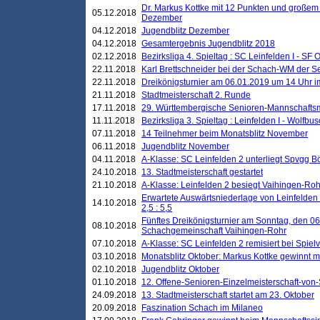
Dr. Markus Kottke mit 12 Punkten und großem
05.12.2018
Dezember
04.12.2018
Jugendblitz Dezember
04.12.2018
Gesamtergebnis Jugendblitz 2018
02.12.2018
Bezirksliga 4. Spieltag : SC Leinfelden I - SF O
22.11.2018
Karl Brettschneider bei der Schach-WM der S
22.11.2018
Dreikönigsturnier am 06.01.2019 um 14 Uhr im 
21.11.2018
Stadtmeisterschaft 2. Runde
17.11.2018
29. Württembergische Senioren-Mannschaftsm
11.11.2018
Bezirksliga 3. Spieltag : Leinfelden I - Wolfbusch
07.11.2018
14 Teilnehmer beim Monatsblitz November
06.11.2018
Jugendblitz November
04.11.2018
A-Klasse: SC Leinfelden 2 unterliegt Spvgg Bö
24.10.2018
13. Stadtmeisterschaft gestartet
21.10.2018
A-Klasse: Leinfelden 2 besiegt Vaihingen-Rohr 
Erwartete Auswärtsniederlage von Leinfelden 
14.10.2018
2,5 : 5,5
Fünftes Dreikönigsturnier am Sonntag, den 0
08.10.2018
Schachgemeinschaft Vaihingen-Rohr
07.10.2018
A-Klasse: SC Leinfelden 2 remisiert bei Spie
03.10.2018
Monatsblitz Oktober: Markus Kottke gewinnt mi
02.10.2018
Jugendblitz Oktober
01.10.2018
12. Offene-Senioren-Einzelmeisterschaft-von
24.09.2018
13. Stadtmeisterschaft startet am 23. Oktober
20.09.2018
Faszination Schach im Milaneo