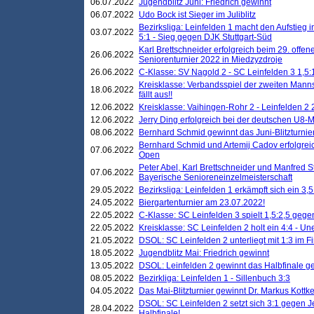
06.07.2022
Jugendblitz Juni: Friedrich gewinnt
06.07.2022
Udo Bock ist Sieger im Juliblitz
Bezirksliga: Leinfelden 1 macht den Aufstieg i
03.07.2022
5:1 - Sieg gegen DJK Stuttgart-Süd
Karl Brettschneider erfolgreich beim 29. off
26.06.2022
Seniorenturnier 2022 in Miedzyzdroje
26.06.2022
C-Klasse: SV Nagold 2 - SC Leinfelden 3 1,5:
Kreisklasse: Verbandsspiel der zweiten Manns
18.06.2022
fällt aus!!
12.06.2022
Kreisklasse: Vaihingen-Rohr 2 - Leinfelden 2 
12.06.2022
Jerry Ding erfolgreich bei der deutschen U8-M
08.06.2022
Bernhard Schmid gewinnt das Juni-Blitzturnie
Bernhard Schmid und Artemij Cadov erfolgreic
07.06.2022
Open
Peter Abel, Karl Brettschneider und Manfred St
07.06.2022
Bayerische Senioreneinzelmeisterschaft
29.05.2022
Bezirksliga: Leinfelden 1 erkämpft sich ein 3,
24.05.2022
Biergartenturnier am 23.07.2022!
22.05.2022
C-Klasse: SC Leinfelden 3 spielt 1,5:2,5 geg
22.05.2022
Kreisklasse: SC Leinfelden 2 holt ein 4:4 - 
21.05.2022
DSOL: SC Leinfelden 2 unterliegt mit 1:3 im F
18.05.2022
Jugendblitz Mai: Friedrich gewinnt
13.05.2022
DSOL: Leinfelden 2 gewinnt das Halbfinale geg
08.05.2022
Bezirkliga: Leinfelden 1 - Sillenbuch 3:3
04.05.2022
Das Mai-Blitzturnier gewinnt Dr. Markus Kottk
DSOL: SC Leinfelden 2 setzt sich 3:1 gegen J
28.04.2022
Halbfinale!