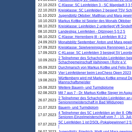
22.10.2023
C-Klasse: SC Leinfelden 3 - SC Magstadt 3 3,
22.10.2023
Kreisklasse: SC Leinfelden 2 besiegt TSV Schö
11.10.2023
Jugendblitz Oktober: Matthias und Mara gewi
10.10.2023
Markus Kottke ist Spieler des Monats Oktober
08.10.2023
Kreisklasse: Leinfelden 2 unterliegt Vfl Sindel
08.10.2023
Landesliga: Leinfelden - Ditzingen 5,5:2,5
08.10.2023
C-Klasse: Herrenberg III - Leinfelden III 2:2
24.09.2023
Monatsblitz September: Anton und Mara gew
17.09.2023
Kreisklasse: Spielvereinigung Renningen 1 unt
17.09.2023
C-KLasse: SC Leinfelden 3 besiegt SV Leonbe
2 Teilnehmer des Schachclubs Leinfelden bei
10.09.2023
Schachgemeinschaft Vaihingen / Rohr e.V.
05.09.2023
Durchmarsch von Markus Kottke und Felix Bow
20.08.2023
Vier Leinfeldener beim LeoChess Open 2023
Württemberg wird mit Markus Kottke erneut D
19.08.2023
Mannschaftsmeister
15.08.2023
Weitere Bauern- und Turmdiplome
02.08.2023
Mit 7 aus 7 - Dr. Markus Kottke Sieger im Augus
2 Teilnehmer des Schachclubs Leinfelden an 
26.07.2023
Seniorenmeisterschaft in Bad Wildungen
21.07.2023
Bauern- und Turmdiplom
4 Teilnehmer des SC Leinfelden an der 8. O
17.07.2023
Senioren-Einzelmeisterschaft vom 7. - 15. Jul
SC Leinfelden 1 ist DSOL-Pokalgewinner! 2,5:1
07.07.2023
!
06.07.2023
Jugendblitz: Friedrich, Matti und Mara gewinn