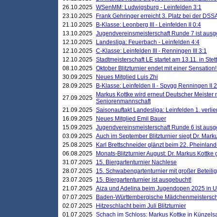
26.10.2025
WSenMM: Ludwigsburg - Leinfelden 3:1
23.10.2025
Frank Gehringer erreicht 3. Platz bei der DS
21.10.2025
B-Klasse: Leonberg III - Leinfelden II 0:4
13.10.2025
Jugendvereinsmeisterschaft Runde 7 ist ausg
12.10.2025
Landesliga: Feuerbach - Leinfelden 4:4
12.10.2025
C-Klasse: Leinfelden III - Renningen III 3:1
12.10.2025
Stadtmeisterschaft LE startet am 13.11. in Stet
08.10.2025
Oktober Blitzturnier endet mit einer Sensation!
30.09.2025
Neues Mitglied Luis Zhi
28.09.2025
B-Klasse: Leinfelden II - Spvgg Renningen II 2
Markus Kottke wird erneut Deutscher Meister 
27.09.2025
Seniorenmannschaft
21.09.2025
Saisonauftakt Landesliga: Leinfelden 1. verlier
16.09.2025
Neues Mitglied Emil Bauer
15.09.2025
Jugendvereinsmeisterschaft Runde 6 ist ausg
03.09.2025
Auch im September Blitzturnier siegt Dr. Mark
25.08.2025
Karl Brettschneider glänzt beim 22. Pheinlan
06.08.2025
Monats-Blitzturnier August: Dr. Markus Kottke
31.07.2025
15. Biergartenturnier Nachlese
28.07.2025
15. Schwabengartenturnier mit großer Beteili
23.07.2025
15. Biergartenturnier ist ausgebucht!
21.07.2025
Aiza und Adelina beim Jugendopen 2025 in 
07.07.2025
Baden-Württembergische Mädchenmeistersch
02.07.2025
Hitzeschlacht beim Juli Blitzturnier
01.07.2025
Schach im Schloss: Markus Kottke in Künzels