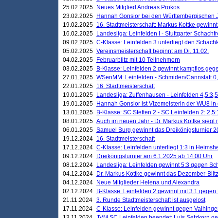
25.02.2025
Neues Mitglied Andreas Prokos
23.02.2025
Hannah Gonsior bei den Württembergischen 
19.02.2025
16. Stadtmeisterschaft: Markus Kottke gewinnt 
16.02.2025
Landesliga: Leinfelden I - Stuttgarter Schachfr
09.02.2025
C-Klasse: Leinfelden 3 unterliegt den Schach
05.02.2025
Vereinsmeisterschaft beginnt am Di, 11.02.
04.02.2025
Februarblitz mit 10 Teilnehmern
03.02.2025
B-Klasse: Leinfelden 2 gewinnt kampflos ge
27.01.2025
WSenMM: Leinfelden - Schmiden/Cannstatt 0,
22.01.2025
16. Stadtmeisterschaft
19.01.2025
Landesliga: Zuffenhausen - Leinfelden 4,5:3,5
19.01.2025
Hannah Gonsior ist Vizemeisterin der WU8 i
13.01.2025
B-Klasse: SC Stetten 2 - SC Leinfelden 2: 2,5:
08.01.2025
Auch im neuen Jahr - Dr. Markus Kottke siegt 
06.01.2025
Samuel Burg gewinnt das Dreikönigsturnier 
19.12.2024
16. Stadtmeisterschaft
17.12.2024
C-Klasse: Leinfelden unterliegt 1:3 in Heimsh
09.12.2024
Dreikönigsturnier am 6.1.2025 ab 14:00 Uhr
08.12.2024
Landesliga: Leinfelden gewinnt 5:3 gegen Sc
04.12.2024
Dr. Markus Kottke gewinnt das Dezember-Blitz
04.12.2024
Neue Mitglieder Helena und Alexandra
02.12.2024
B-Klasse: Leinfelden 2 gewinnt mit 3:1 gegen
21.11.2024
3. Runde Stadtmeisterschaft ist ausgelost
17.11.2024
C-Klasse: Leinfelden gewinnt gegen Vaihinge
13.11.2024
JVM SC Leinfelden beendet: Luis Setzkorn ge