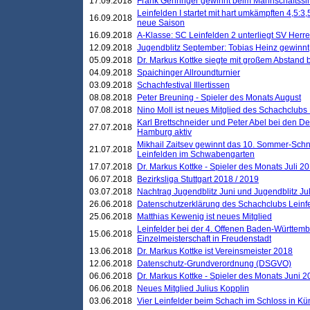
17.09.2018
Frank Gehringer gewinnt beim Mannschaftssi
Leinfelden I startet mit hart umkämpften 4,5:
16.09.2018
neue Saison
16.09.2018
A-Klasse: SC Leinfelden 2 unterliegt SV Herre
12.09.2018
Jugendblitz September: Tobias Heinz gewinnt
05.09.2018
Dr. Markus Kottke siegte mit großem Abstand 
04.09.2018
Spaichinger Allroundturnier
03.09.2018
Schachfestival Illertissen
08.08.2018
Peter Breuning - Spieler des Monats August
07.08.2018
Nino Moll ist neues Mitglied des Schachclubs
Karl Brettschneider und Peter Abel bei den D
27.07.2018
Hamburg aktiv
Mikhail Zaitsev gewinnt das 10. Sommer-Schn
21.07.2018
Leinfelden im Schwabengarten
17.07.2018
Dr. Markus Kottke - Spieler des Monats Juli 2
06.07.2018
Bezirksliga Stuttgart 2018 / 2019
03.07.2018
Nachtrag Jugendblitz Juni und Jugendblitz Jul
26.06.2018
Datenschutzerklärung des Schachclubs Lein
25.06.2018
Matthias Kewenig ist neues Mitglied
Leinfelder bei der 4. Offenen Baden-Württem
15.06.2018
Einzelmeisterschaft in Freudenstadt
13.06.2018
Dr. Markus Kottke ist Vereinsmeister 2018
12.06.2018
Datenschutz-Grundverordnung (DSGVO)
06.06.2018
Dr. Markus Kottke - Spieler des Monats Juni 
06.06.2018
Neues Mitglied Julius Kopplin
03.06.2018
Vier Leinfelder beim Schach im Schloss in K