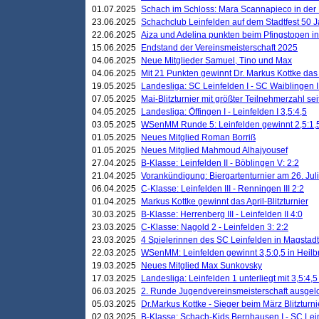
01.07.2025
Schach im Schloss: Mara Scannapieco in der
23.06.2025
Schachclub Leinfelden auf dem Stadtfest 50 
22.06.2025
Aiza und Adelina punkten beim Pfingstopen i
15.06.2025
Endstand der Vereinsmeisterschaft 2025
04.06.2025
Neue Mitglieder Samuel, Tino und Max
04.06.2025
Mit 21 Punkten gewinnt Dr. Markus Kottke das J
19.05.2025
Landesliga: SC Leinfelden I - SC Waiblingen I
07.05.2025
Mai-Blitzturnier mit größter Teilnehmerzahl se
04.05.2025
Landesliga: Öffingen I - Leinfelden I 3,5:4,5
03.05.2025
WSenMM Runde 5: Leinfelden gewinnt 2,5:1,
01.05.2025
Neues Mitglied Roman Borriß
01.05.2025
Neues Mitglied Mahmoud Alhajyousef
27.04.2025
B-Klasse: Leinfelden II - Böblingen V: 2:2
21.04.2025
Vorankündigung: Biergartenturnier am 26. Juli
06.04.2025
C-Klasse: Leinfelden III - Renningen III 2:2
01.04.2025
Markus Kottke gewinnt das April-Blitzturnier
30.03.2025
B-Klasse: Herrenberg III - Leinfelden II 4:0
23.03.2025
C-Klasse: Nagold 2 - Leinfelden 3: 2:2
23.03.2025
4 Spielerinnen des SC Leinfelden in Magstadt
22.03.2025
WSenMM: Leinfelden gewinnt 3,5:0,5 in Heilb
19.03.2025
Neues Mitglied Max Sunkovsky
17.03.2025
Landesliga: Leinfelden 1 unterliegt mit 3,5:4,5
06.03.2025
2. Runde Jugendvereinsmeisterschaft ausgel
05.03.2025
Dr.Markus Kottke - Sieger beim März Blitzturni
02.03.2025
B-Klasse: Schach-Kids Bernhausen I - SC Lein