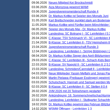
09.06.2026
Neues Mitglied Kei Brockschmidt
03.06.2026
Aiza Morozova gewinnt WAM!
03.06.2026
Jugendvereinsmeisterschaft Runde 4
03.06.2026
Dr. Markus Kottke ist Spieler des Monats Juni
31.05.2026
Karl Brettschneider punktet stark am Bodense
11.05.2026
Markus Kottke wird Fünfter beim Mönchfelder
06.05.2026
Spieler des Monats Mai - Dr. Markus Kottke
03.05.2026
Landesliga: SC Botnang I - SC Leinfelden I 5:
26.04.2026
C-Klasse: TSV Schönaich VI - SC Leinfelden II
21.04.2026
B-Klasse: SC Leinfelden II - TSV Heimsheim II
15.04.2026
Jugendvereinsmeisterschaft Runde 3
12.04.2026
Landesliga: Leinfelden I - SpVgg Böblingen I 
08.04.2026
Dr. Markus Kottke Sieger des April-Blitzturnier
29.03.2026
C-Klasse: SC Leinfelden III - Schach-Kids Ber
22.03.2026
B-Klasse: SV Nagold II - SC Leinfelden II: 2,5:
15.03.2026
Landesliga: Schmiden/Cannstatt II - Leinfelden
04.03.2026
Neue Mitglieder Yassin Meftahi und Jonas Pa
04.03.2026
Martin Pielawa (Freibauer Esslingen) gewinnt 
03.03.2026
Schulschach: Hannah und Samuel werden Ma
02.03.2026
B-Klasse: SC Leinfelden II - SC Stetten II 0:4
26.02.2026
JVM 2026 mit 20 Teilnehmern gestartet
26.02.2026
Ankündigung: 16. Sommerschnellschachturnie
22.02.2026
Landesliga: Leinfelden I - Stuttgarter Schachfr
18.02.2026
Dr. Markus Kottke gewinnt das Februar-Blitztu
14.02.2026
WSMM Öffingen - Leinfelden 1:3