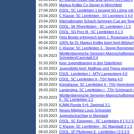
01.05.2023
Markus Kottke Co-Sieger in Mönchfeld
27.04.2023
DSOL: SC Leinfelden 1 besiegt SG Löhne mit 
23.04.2023
C-Klasse: SC Leinfelden - SV Leonberg 3 4:0
23.04.2023
Internationaler Schach-Senioren-Cup am Te
20.04.2023
DSOL: SK Rheinfelden - SC Leinfelden I 1:3
18.04.2023
DSOL: SG Porz III - SC Leinfelden II 1:3
14.04.2023
Felix Bowitz erfolgreich beim 1. Rosemarie B
05.04.2023
100% für Dr. Markus Kottke beim April-Blitztur
02.04.2023
C-Klasse: SC Leinfelden 3 - Spvgg Renningen
Württembergische Senioren-Mannschaftsmeist
01.04.2023
Schmiden/Cannstatt 0:4
31.03.2023
Kein Jugendtraining in den Osterferien
31.03.2023
Jugendblitz April: Matthias und Tijana gewinn
30.03.2023
DSOL: Leinfelden I - MTV Langenberg 4:0
29.03.2023
DSOL: SC Leinfelden II - TSV Netra 4:0
26.03.2023
Kreisklasse: SC Leinfelden II - TSV Heimsheim
26.03.2023
Landesliga: SC Leinfelden I - TSV Schönaich II
Württembergische Senioren-Mannschaftsmeiste
25.03.2023
II - SC Leinfelden 2:2
25.03.2023
KJMM Runde 5+6: Zweimal 3:1
15.03.2023
Neues Mitglied Louis Schneider
13.03.2023
Jugendschachtag in Magstadt
13.03.2023
DSOL: SC Eppingen - SC Leinfelden II 1,5:2,5
12.03.2023
C-Klasse: SC Leinfelden - SC Magstadt 3 1:3
09.03.2023
DSOL: SF Pfullingen II - Leinfelden I 0,5:3,5