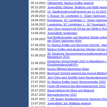
05.10.2022
Oktoberblitz: Markus Kottke gewinnt
05.10.2022
Jugendblitz Oktober: Matthias und Matti gewi
29.09.2022
15. Stadtmeisterschaft beginnt am 11.10.2022
25.09.2022
C-Klasse: SC Leinfelden 3 - SGem Vaihingen 
18.09.2022
Kreisklasse: SC Leinfelden 2 - SGem Vaihinge
18.09.2022
Landesliga: SC Leinfelden 1 - SC Feuerbach 
16.09.2022
Jerry Ding gewinnt mit 3/3 bei der WAM in 
14.09.2022
Jugendblitz September
Karl Brettschneider und Manfred Streiter erfo
12.09.2022
der SGem Vaihingen-Rohr
07.09.2022
Dr. Markus Kottke und Bernhard Schmid - glei
04.09.2022
Markus Kottke wird deutscher Meister mit de
30. Deutsche Seniorenmannschaftsmeistersch
01.09.2022
Magdeburg 2022
Deutscher Schachgipfel 2022 in Magdeburg /
22.08.2022
Einzelmeisterschaft 65+
11.08.2022
Neues Mitglied Maximilian Baier
03.08.2022
Bernhard Schmid gewinnt das August-Blitzturn
31.07.2022
Jerry Ding wird Zwölfter beim Neckarsteinac
27.07.2022
Dr. Markus Kottke neuer Vereinsmeister 2022
23.07.2022
Frank Ott gewinnt das Biergartenturnier 2022
20.07.2022
Bauerndiplom für Mara und Mukund
20.07.2022
Biergartenturnier 2022
16.07.2022
7. Off. Baden-Württembergische Senioren-Ein
13.07.2022
Jugendblitz Juli: Matthias gewinnt