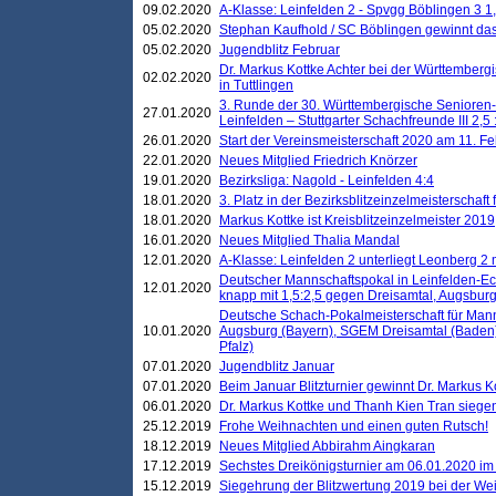
09.02.2020
A-Klasse: Leinfelden 2 - Spvgg Böblingen 3 1,
05.02.2020
Stephan Kaufhold / SC Böblingen gewinnt das 
05.02.2020
Jugendblitz Februar
Dr. Markus Kottke Achter bei der Württembergi
02.02.2020
in Tuttlingen
3. Runde der 30. Württembergische Senioren
27.01.2020
Leinfelden – Stuttgarter Schachfreunde III 2,5 
26.01.2020
Start der Vereinsmeisterschaft 2020 am 11. F
22.01.2020
Neues Mitglied Friedrich Knörzer
19.01.2020
Bezirksliga: Nagold - Leinfelden 4:4
18.01.2020
3. Platz in der Bezirksblitzeinzelmeisterschaft
18.01.2020
Markus Kottke ist Kreisblitzeinzelmeister 2019
16.01.2020
Neues Mitglied Thalia Mandal
12.01.2020
A-Klasse: Leinfelden 2 unterliegt Leonberg 2 
Deutscher Mannschaftspokal in Leinfelden-Ech
12.01.2020
knapp mit 1,5:2,5 gegen Dreisamtal, Augsbur
Deutsche Schach-Pokalmeisterschaft für Mann
10.01.2020
Augsburg (Bayern), SGEM Dreisamtal (Baden
Pfalz)
07.01.2020
Jugendblitz Januar
07.01.2020
Beim Januar Blitzturnier gewinnt Dr. Markus 
06.01.2020
Dr. Markus Kottke und Thanh Kien Tran siegen
25.12.2019
Frohe Weihnachten und einen guten Rutsch!
18.12.2019
Neues Mitglied Abbirahm Aingkaran
17.12.2019
Sechstes Dreikönigsturnier am 06.01.2020 im T
15.12.2019
Siegehrung der Blitzwertung 2019 bei der Wei