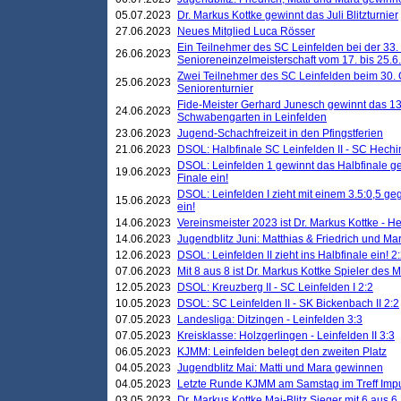
05.07.2023
Dr. Markus Kottke gewinnt das Juli Blitzturnier
27.06.2023
Neues Mitglied Luca Rösser
Ein Teilnehmer des SC Leinfelden bei der 33.
26.06.2023
Senioreneinzelmeisterschaft vom 17. bis 25.
Zwei Teilnehmer des SC Leinfelden beim 30.
25.06.2023
Seniorenturnier
Fide-Meister Gerhard Junesch gewinnt das 1
24.06.2023
Schwabengarten in Leinfelden
23.06.2023
Jugend-Schachfreizeit in den Pfingstferien
21.06.2023
DSOL: Halbfinale SC Leinfelden II - SC Hechi
DSOL: Leinfelden 1 gewinnt das Halbfinale geg
19.06.2023
Finale ein!
DSOL: Leinfelden I zieht mit einem 3.5:0,5 g
15.06.2023
ein!
14.06.2023
Vereinsmeister 2023 ist Dr. Markus Kottke - 
14.06.2023
Jugendblitz Juni: Matthias & Friedrich und M
12.06.2023
DSOL: Leinfelden II zieht ins Halbfinale ein! 2
07.06.2023
Mit 8 aus 8 ist Dr. Markus Kottke Spieler des 
12.05.2023
DSOL: Kreuzberg II - SC Leinfelden I 2:2
10.05.2023
DSOL: SC Leinfelden II - SK Bickenbach II 2:2
07.05.2023
Landesliga: Ditzingen - Leinfelden 3:3
07.05.2023
Kreisklasse: Holzgerlingen - Leinfelden II 3:3
06.05.2023
KJMM: Leinfelden belegt den zweiten Platz
04.05.2023
Jugendblitz Mai: Matti und Mara gewinnen
04.05.2023
Letzte Runde KJMM am Samstag im Treff Imp
03.05.2023
Dr. Markus Kottke Mai-Blitz Sieger mit 6 aus 6