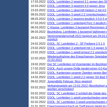
17.03.2022
DSOL: Leinfelden 2 gewinnt 3:1 gegen den 
16.03.2022
DSOL: Leinfelden 3 gewinnt 4:0 gegen Jena
15.03.2022
DSOL: Leinfelden 1 überrollt Hellern 2 mit 4:0
09.03.2022
DSOL: Leinfelden 3 spielt 2:2 Unentschieden
08.03.2022
DSOL: Leinfelden 2 gewinnt deutlich 3,5:0,5
07.03.2022
DSOL: Leinfelden 1 unterliegt Porz 3 deutlich 
06.03.2022
C-Klasse: Leinfelden 3 bezwingt Renningen 3 
06.03.2022
Bezirksliga: Leinfelden 1 bezwingt Vaihingen m
Vereinsmeisterschaft 2022 beginnt am 29.03.2
26.02.2022
möglich
24.02.2022
DSOL: SC Leinfelden 2 - SF Freiberg 2,5;1,5
23.02.2022
DSOL: Leinfelden 3 unterliegt mit 1:3 gegen S
23.02.2022
DSOL: Leinfelden 1 spielt erneut 2:2 unentsc
Wiederaufnahme des Erwachsenen-Spielabend
22.02.2022
22.03.2022
19.02.2022
Der SC Leinfelden ist Vizemeister im Bezirksm
17.02.2022
DSOL: Auch unsere Dritte landet einen 4:0-Ka
16.02.2022
DSOL: Kantersieg unserer Zweiten gegen Ber
14.02.2022
DSOL: Leinfelden 1 spielt 2:2 gegen SG Bad 
09.02.2022
Jugendblitz Februar: Nico gewinnt
Verbandsspiele am 13.02.2022 (Bezirksliga) 
03.02.2022
werden verschoben!
03.02.2022
DSOL; SC Leinfelden 2 schlägt die Gäste des
03.02.2022
DSOL: Leinfelden 1 spielt unentschieden gege
02.02.2022
DSOL; SC Leinfelden 3 spielt unentschieden
31.01.2022
Erwachsenenschach im Treff Impuls bleibt im