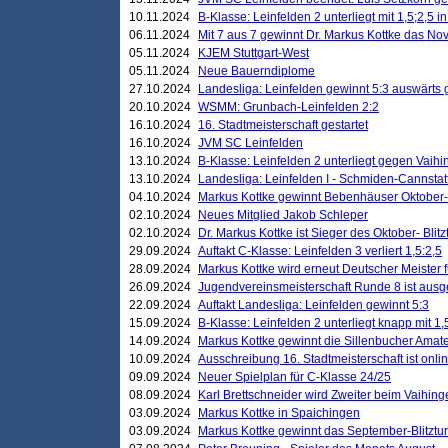
10.11.2024
B-Klasse: Leinfelden 2 unterliegt mit 1,5;2,5 
06.11.2024
Mit 7 aus 7 gewinnt Dr. Markus Kottke das Nov
05.11.2024
KJEM Stuttgart-West
05.11.2024
Neue Bauerndiplome
27.10.2024
Landesliga: Leinfelden gewinnt 5:3 auswärts
20.10.2024
WSMM: Grunbach-Leinfelden 2:2
16.10.2024
16. Stadtmeisterschaft gestartet
16.10.2024
JVM SC Leinfelden
13.10.2024
B-Klasse: Leinfelden 2 unterliegt gegen Vaihi
13.10.2024
Landesliga: Leinfelden I - Schmiden-Cannstatt 
04.10.2024
Markus Kottke gewinnt Bebenhäuser Oktober-B
02.10.2024
Neues Mitglied Jakob Schleper
02.10.2024
Dr. Markus Kottke ist Sieger des Oktober- Blitz
29.09.2024
Auftakt C-Klasse: Leinfelden 3 verliert 1,5:2,5
28.09.2024
Markus Kottke wird erneut Deutscher Meister 
26.09.2024
Jugendvereinsmeisterschaft Runde 8 ist ausg
22.09.2024
Auftakt Landesliga: Leinfelden gewinnt 5:3
15.09.2024
B-Klasse: Leinfelden 2 unterliegt knapp mit 1,
14.09.2024
Markus Kottke gewinnt die Sillenbucher Amate
10.09.2024
Ausschreibung 16. Stadtmeisterschaft ist onli
09.09.2024
Neuer Spielplan für C-Klasse 24/25
08.09.2024
Karl Brettschneider wird Zweiter beim Vaihing
03.09.2024
Markus Kottke in Spaichingen
03.09.2024
Markus Kottke gewinnt das September-Blitztur