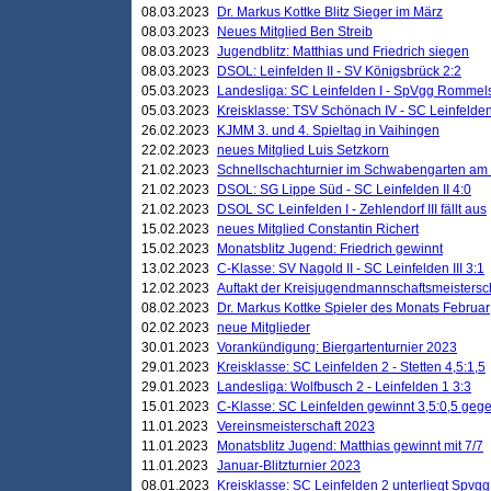
08.03.2023
Dr. Markus Kottke Blitz Sieger im März
08.03.2023
Neues Mitglied Ben Streib
08.03.2023
Jugendblitz: Matthias und Friedrich siegen
08.03.2023
DSOL: Leinfelden II - SV Königsbrück 2:2
05.03.2023
Landesliga: SC Leinfelden I - SpVgg Rommels
05.03.2023
Kreisklasse: TSV Schönach IV - SC Leinfelden 
26.02.2023
KJMM 3. und 4. Spieltag in Vaihingen
22.02.2023
neues Mitglied Luis Setzkorn
21.02.2023
Schnellschachturnier im Schwabengarten am
21.02.2023
DSOL: SG Lippe Süd - SC Leinfelden II 4:0
21.02.2023
DSOL SC Leinfelden I - Zehlendorf III fällt aus
15.02.2023
neues Mitglied Constantin Richert
15.02.2023
Monatsblitz Jugend: Friedrich gewinnt
13.02.2023
C-Klasse: SV Nagold II - SC Leinfelden III 3:1
12.02.2023
Auftakt der Kreisjugendmannschaftsmeistersc
08.02.2023
Dr. Markus Kottke Spieler des Monats Februar
02.02.2023
neue Mitglieder
30.01.2023
Vorankündigung: Biergartenturnier 2023
29.01.2023
Kreisklasse: SC Leinfelden 2 - Stetten 4,5:1,5
29.01.2023
Landesliga: Wolfbusch 2 - Leinfelden 1 3:3
15.01.2023
C-Klasse: SC Leinfelden gewinnt 3,5:0,5 geg
11.01.2023
Vereinsmeisterschaft 2023
11.01.2023
Monatsblitz Jugend: Matthias gewinnt mit 7/7
11.01.2023
Januar-Blitzturnier 2023
08.01.2023
Kreisklasse: SC Leinfelden 2 unterliegt Spvg