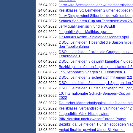
26.04.2022
Jerry wird Sechster bei der württembergische
24.04.2022
Kreisklasse: SC Leinfelden 2 unterliegt gege
20.04.2022
Jerry Ding gewinnt Silber bei der württemberg
07.04.2022
Schach-Senioren-Cup am Tegernsee vom 26. M
06.04.2022
Jerry qualifiziert sich für die WJEM!
06.04.2022
Jugenblitz April: Matthias gewinnt
06.04.2022
Dr. Markus Kottke - Spieler des Monats April
DSOL: Leinfelden 1 beendet die Saison mit e
04.04.2022
den Tabellenführer
DSOL: Leinfelden 2 krönt die Gruppenphase m
04.04.2022
Leherheide 1
04.04.2022
DSOL: Leinfelden 3 gewinnt kampflos 4:0 geg
03.04.2022
Bezirkliga: Leinfelden 1 gelingt ein starker 4
03.04.2022
TSV Schönaich 5 gegen SC Leinfelden 3
31.03.2022
DSOL: Leinfelden 2 sichert sich mit einem 2:2 d
30.03.2022
DSOL: Leinfelden 3 unterliegt 1:3 gegen den 
30.03.2022
DSOL: Leinfelden 1 unterliegt knapp mit 1,5
10. Internationaler Schach-Senioren-Cup am T
28.03.2022
2022
26.03.2022
Deutscher Mannschaftspokal: Leinfelden unte
25.03.2022
Kreisklasse: Verbandsspiel Vaihingen-Rohr 2 
23.03.2022
Jugendblitz März: Nico gewinnt
23.03.2022
Blitz Neustart nach zweiter Corona Pause
20.03.2022
Bezirksliga: Leinfelden 1 unterliegt gegen Nag
18.03.2022
Amjad Ibrahim gewinnt Ulmer Blitzturnier