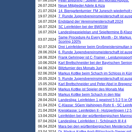
07.08.2024
Peter Breuning - Spieler des Monats August.
26.07.2024
Neue Mitglieder Adele & Aiza
21.07.2024
14. Biergartenturnier: FM Junesch wiederholt
19.07.2024
7. Runde Jugendvereinsmeisterschaft ist ausg
16.07.2024
Endstand der Vereinsmeisterschaft 2024
16.07.2024
SC Leinfelden bei der BWSSM
16.07.2024
Landesligaspielplan und Spieltermine B-Kla
Same Procedure As Every Month - Dr. Markus 
03.07.2024
Scoring 100%
02.07.2024
Drei Leinfeldener beim Großmeistersimultan 
28.06.2024
6. Runde Jugendvereinsmeisterschaft ist ausg
18.06.2024
Frank Gehringer ist C-Trainer - Leistungssport
10.06.2024
Karl Brettschneider bei der Bayrischen Senio
04.06.2024
Blitzturnier des Monats Juni
02.06.2024
Markus Kottke beim Schach im Schloss in Kü
20.05.2024
5. Runde Jugendvereinsmeisterschaft ist ausg
15.05.2024
Karl Brettschneider und Peter Abel in Bregenz
08.05.2024
Markus Kottke ist Spieler des Monats Mai
01.05.2024
Markus Kottke beim Schach in den Mai
28.04.2024
Landesliga: Leinfelden 1 gewinnt 5,5:2,5 in Ö
21.04.2024
C-Klasse: SGem Vaihingen-Rohr 6 - SC Leinfe
21.04.2024
Kreisklasse: Leinfelden II - Holzgerlingen I 2,5
13.04.2024
Leinfelden bei der württembergischen Mannsc
07.04.2024
Landesliga: Leinfelden I - Schönaich III 4:4
06.04.2024
Mara bei den württembergischen Meisterscha
03.04.2024
Dr. Markus Kottke April-Blitzschach-Sieger mit