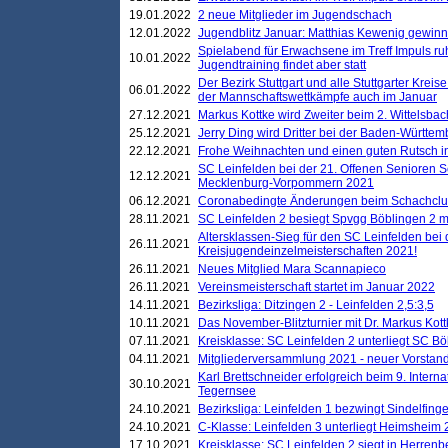
19.01.2022
2 neue Mitglieder im Jugendschach
12.01.2022
Jugendblitz Januar: Matthias Kewenig gewinn
Spielabend für Erwachsene im Treff Impuls ru
10.01.2022
Jugendtraining findet aber statt
Der Bezirk Stuttgart und alle Stuttgarter Krei
06.01.2022
der Mannschaftswettkämpfe auch im Januar
27.12.2021
Markus Kottke wird Zweiter beim 2. Wittelsb
25.12.2021
Jerry Ding wird Dritter bei der Baden-Württem
22.12.2021
Frohe Weihnachten und einen guten Rutsch i
SC Leinfelden bei der 21. Offenen Senioren S
12.12.2021
Mecklenburg-Vorpommern 2021
06.12.2021
Coronabedingte Änderungen beim Schachclub 
28.11.2021
SC Leinfelden 2 besiegt Spvgg Böblingen 2 mi
Altersklassen-Sieg für den SC Leinfelden bei
26.11.2021
Kreisjugendeinzelmeisterschaften 2021!
26.11.2021
Neues Mitglied Mara Scannapieco
26.11.2021
Vereinsmeisterschaft startet im Januar 2022
14.11.2021
Bezirksliga: Ditzingen 2 - Leinfelden 2,5:3,5
10.11.2021
Das November-Blitzturnier mit Dr. Markus Kott
07.11.2021
Kreisklasse: SC Leinfelden 2 unterliegt SC B
04.11.2021
Mitgliederversammlung 2021 - neuer Vorstan
Karl Brettschneider erfolgreich beim 9. Inte
30.10.2021
Tegernsee
24.10.2021
Bezirksliga: Leinfelden 1 bezwingt Sindelfinge
24.10.2021
C-Klasse: Leinfelden 3 unterliegt Heimsheim 2
17.10.2021
Kreisklasse: SC Leinfelden 2 siegt in Herrenbe