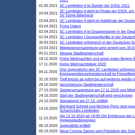
2021
01.05.2021
SC Leinfelden II ist Zweiter der DSOL 2021
SC Leinfelden II steht im Finale der DSOL am 
24.04.2021
SV Türme Billerbeck
15.04.2021
SC Leinfelden II steht im Halbfinale der Deu
03.04.2021
Frohe Ostern
02.04.2021
SC Leinfelden II ist Gruppensieger in der De
01.04.2021
SC Leinfelden I Gruppenfünfter in der Deuts
30.03.2021
SC Leinfelden erfolgreich in der Deutschen 
15.03.2021
Mitgliederversammlung wird verlegt vom 30.0
05.01.2021
Absage Stadtmeisterschaft
19.12.2020
Frohe Weihnachten und einen guten Beginn f
17.11.2020
Keine Weihnachtsfeier 2020
Drei Jugendliche des SC Leinfelden erfolgreic
04.11.2020
Kreisjugendeinzelmeisterschaft im Freizeithe
31.10.2020
Treff Impuls ab sofort bis auf weiteres wieder
29.10.2020
Verschiebung Stadtmeisterschaft
27.10.2020
Spielerversammlung am 17.11.2020 und Mitg
24.10.2020
Start der Stadtmeisterschaft wird verschoben
24.10.2020
Spielabend am 27.10. entfällt
Bernhard Schmid und Michele Porro sind neu
14.10.2020
Schachclubs Leinfelden
Am 13.10.2020 ab 19:00 Uhr Erörterung der L
11.10.2020
Hygienebedingungen
06.10.2020
Jugendblitz entfällt
05.10.2020
Neue Corona-Saison vom Präsidium des Sch