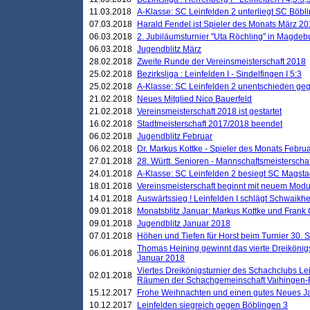
11.03.2018
A-Klasse: SC Leinfelden 2 unterliegt SC Böbli
07.03.2018
Harald Fendel ist Spieler des Monats März 2
06.03.2018
2. Jubiläumsturnier "Uta Röchling" in Magdebu
06.03.2018
Jugendblitz März
28.02.2018
Zweite Runde der Vereinsmeisterschaft 2018
25.02.2018
Bezirksliga : Leinfelden I - Sindelfingen I 5:3
25.02.2018
A-Klasse: SC Leinfelden 2 unentschieden geg
21.02.2018
Neues Mitglied Nico Bauerfeld
21.02.2018
Vereinsmeisterschaft 2018 ist gestartet
16.02.2018
Stadtmeisterschaft 2017/2018 beendet
06.02.2018
Jugendblitz Februar
06.02.2018
Dr. Markus Kottke - Spieler des Monats Febru
27.01.2018
28. Württ. Senioren - Mannschaftsmeisterscha
24.01.2018
A-Klasse: SC Leinfelden 2 besiegt SC Magstadt
18.01.2018
Vereinsmeisterschaft beginnt mit neuem Mod
14.01.2018
Auswärtssieg ! Leinfelden I schlägt Schwaikhei
09.01.2018
Monatsblitz Januar: Markus Kottke und Frank
09.01.2018
Jugendblitz Januar 2018
07.01.2018
Höhen und Tiefen für Horst beim Turnier 30. 
Thomas Heining gewinnt das vierte Dreikönigs
06.01.2018
Januar 2018
Viertes Dreikönigsturnier des Schachclubs Le
02.01.2018
Räumen der Schachgemeinschaft Vaihingen-
15.12.2017
Frohe Weihnachten und einen gutes Neues J
10.12.2017
Leinfelden siegreich gegen Böblingen 3