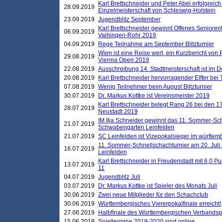
Karl Brettschneider und Peter Abel erfolgreich
28.09.2019
Einzelmeisterschaft von Schleswig-Holstein
23.09.2019
Jugendblitz September
Karl Brettschneider gewinnt Offenes Seniore
06.09.2019
Vaihingen-Rohr 2019
04.09.2019
Rege Teilnahme am September Blitzturnier
Wien ist eine Reise wert, ein Kurzbericht von
29.08.2019
Vienna Open 2019
22.08.2019
Ausschreibung 14. Stadtmeisterschaft ist im
20.08.2019
Karl Brettschneider hervorragender Elfter bei
07.08.2019
Wenig Teilnehmer beim August Blitzturnier
30.07.2019
Dr. Markus Kottke ist Vereinsmeister 2019
Karl Brettschneider belegt Rang 26 bei den 1
28.07.2019
Neustadt 2019
IM Ilja Schneider gewinnt das 11. Sommer-Sch
21.07.2019
Schwabengarten Leinfelden
21.07.2019
SC Leinfelden ist Vizepokalsieger im württem
11. Sommer-Schnellschachturnier am 20. Jul
16.07.2019
Leinfelden
Karl Brettschneider in Freudenstadt mit 6,0 
13.07.2019
11
04.07.2019
Jugendblitz Juli
03.07.2019
Dr. Markus Kottke ist Spieler des Monats Juli
30.06.2019
Zwei neue Mitglieder für den Schachclub
30.06.2019
Württembergisches Viererpokalfinale erreicht!
27.06.2019
Halbfinale des Württembergischen Verbands
15.06.2019
Spieltermine 2019-2020 sind online