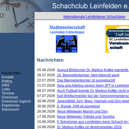
Internationale Leinfeldener Schachtage
Nachrichten
05.08.2026
August Blitzturnier Dr. Markus Kottke wackel
Nachrichten
26.07.2026
16. Biergartenturnier: Neil Albrecht siegt
Kontakt
22.07.2026
Das Biergartenturnier ist ausgebucht!
Rating
DWZ
21.07.2026
Aiza und Adelina siegen beim JPT in Leiphei
Links
08.07.2026
Auch Fußball konnte Dr. Markus Kottke nicht
Termine
07.07.2026
Karl Brettschneider bei der Seniorenmeister
Download
30.06.2026
Jugendblitz Juni: Mara, Hannah und Dev gew
Download Jugend
Ergebnisse
30.06.2026
5. Runde JVM ist ausgelost
Impressum
26.06.2026
Neue Mitglieder Marish und Dev
17.06.2026
Neue Mitglieder Yothika und Tanisha
15.06.2026
5 Teilnehmer aus Leinfelden beim Schach im 
10.06.2026
Dr. Markus Kottke ist Vereinsmeister 2026