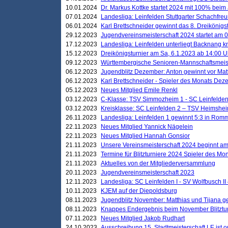
10.01.2024
Dr. Markus Kottke startet 2024 mit 100% beim 
07.01.2024
Landesliga: Leinfelden Stuttgarter Schachfreun
06.01.2024
Karl Brettschneider gewinnt das 8. Dreikönigs
29.12.2023
Jugendvereinsmeisterschaft 2024 startet am 0
17.12.2023
Landesliga: Leinfelden unterliegt Backnang kn
15.12.2023
Dreikönigsturnier am Sa, 6.1.2023 ab 14:00 U
09.12.2023
Württembergische Senioren-Mannschaftsmeiste
06.12.2023
Jugendblitz Dezember: Anton gewinnt vor Matt
06.12.2023
Karl Brettschneider - Spieler des Monats De
05.12.2023
Neues Mitglied Emile Renkl
03.12.2023
C-Klasse: TSV Simmozheim 1 - SC Leinfelden
03.12.2023
Kreisklasse: SC Leinfelden 2 – TSV Heimshei
26.11.2023
Landesliga: Leinfelden 1 gewinnt 5:3 in Ro
22.11.2023
Neues Mitglied Yannick Nägelein
22.11.2023
Neues Mitglied Hannah Gonsior
21.11.2023
Unsere Vereinsmeisterschaft 2024 beginnt am
21.11.2023
Termine für Blitzturniere 2024 Spieler des Mon
21.11.2023
Aktuelles von der Mitgliederversammlung
20.11.2023
Jugendvereinsmeisterschaft 2023
12.11.2023
Landesliga: SC Leinfelden I - SV Wolfbusch II 
10.11.2023
KJEM auf der Diepoldsburg
08.11.2023
Jugendblitz November: Matthias und Tijana 
08.11.2023
Knappes Endergebnis beim November Blitztur
07.11.2023
Neues Mitglied Jakob Rudhart
24.10.2023
Ausschreibung 15. Stadtmeisterschaft LE ist o