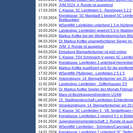
22.03.2024
JVM 2024: 4. Runde ist ausgelost
17.03.2024
C-Klasse: SC Leinfelden 3 - Renningen 3 2:2
Kreisklasse: SC Magstadt 1 besiegt SC Leinfe
17.03.2024
Brettpunkten
16.03.2024
WSenMM: Leinfelden unterliegt 1:3 in Nürting
10.03.2024
Landesliga: Leinfelden gewinnt 5:3 in Waibli
09.03.2024
Markus Kottke bei der Württembergischen Blit
06.03.2024
Dr. Markus Kottke unangefochtener Sieger im M
04.03.2024
JVM: 3. Runde ist ausgelost
04.03.2024
Einladung Biergartenturnier ist jetzt online
25.02.2024
C-Klasse: TSV Schönaich V gegen SC Leinfelde
25.02.2024
Kreisklasse: Leinfelden 2 unterliegt Herrenber
25.02.2024
Markus Kottke qualifiziert sich für die württem
17.02.2024
WSenMM: Pfullingen - Leinfelden 2,5:1,5
13.02.2024
Ankündigung: 14. Biergartenturnier am 20. Ju
11.02.2024
Landesliga: Leinfelden - Zuffenhausen 3:5
07.02.2024
Dr. Markus Kottke Spieler des Monats Februar
06.02.2024
Mara ist Bezirksjugendmeisterin U14W
06.02.2024
15. Stadtmeisterschaft Leinfelden-Echterding
06.02.2024
Vorankündigung: 14. Biergartenturnier am 20
04.02.2024
C-Klasse: SC Leinfelden 3 - VfL Sindelfingen 
04.02.2024
Kreisklasse: Leinfelden 2 gewinnt 5:1 in Böbl
24.01.2024
Jugendvereinsmeisterschaft: 2. Runde ist aus
20.01.2024
WSenMM: Leinfelden - Schmiden/Cannstatt 1,
14.01.2024
Kreisklasse: Leinfelden 2 unterliegt SC Stette