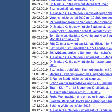
06.03.2019
Dr. Markus Kottke gewinnt März-Blitzturnier
27.02.2019
Bezirkspokalfinale erreicht!
24.02.2019
A-Klasse: SC Leinfelden 2 remisiert gegen SV
20.02.2019
Vereinsmeisterschaft 2019 mit 10 Spielern ges
18.02.2019
29. Württembergische Senioren-Mannschaftsm
12.02.2019
Dr. Markus Kottke gewinnt die Stadtmeistersc
09.02.2019
Viererpokal: Leinfelden schafft Favoritensturz!
Tom Schwan, Matthias Kewenig und Nico Baue
06.02.2019
Monats Februar 2019
06.02.2019
Fritz Zöllmer gewinnt das Monats-Blitzturnier 
03.02.2019
Bezirksliga : SC Leinfelden I - SV Leonberg 4:
26.01.2019
29. Württembergische Senioren-Mannschaftsm
20.01.2019
A-Klasse: SC Leinfelden 2 unterliegt SC Magst
Dr. Markus Kottke gewinnt die Jahreswertung d
15.01.2019
2018
13.01.2019
Bezirksliga : Leinfelden I verliert deutlich mit 
11.01.2019
Matthias Kewenig gewinnt das Jugendmonatsbl
08.01.2019
4. Runde Stadtmeisterschaft ist gelost
08.01.2019
Schon wieder Rekordbeteiligung - 16 Teilneh
06.01.2019
Thanh Kien Tran ist Sieger des Dreikönigstur
27.12.2018
11. Biergartenturnier am 20. Juli 2019
20.12.2018
Frohe Weihnachten und ein gutes Neues Jah
19.12.2018
Stadtmeisterschaft: Kottke und Gehringer führ
17.12.2018
Schöne Weihnachtsfeier 2018
09.12.2018
A-Klasse: Leinfelden 2 unterliegt VfL Sindelfin