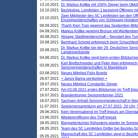
13.10.2021
Dr. Markus Kottke mit 100% Sieger beim Oktobe
10.10.2021
Bezirksliga: Leinfelden 1 bezwingt Öffingen mi
Zwei Mitglieder des SC Leinfelden bei den Of
10.10.2021
Einzelmeisterschaften von Schleswig-Holstei
08.09.2021
Thanh Kien Tran gewinnt das September-Blitz
04.09.2021
Markus Kottke gewinnt Bronze mit Württemberg
30.08.2021
Absage Stadtmeisterschaft – Neustart des Tur
20.08.2021
Bernhard Schmid erfolgreich beim Schachfesti
Dr. Markus Kottke bei der 29. Deutschen Sen
20.08.2021
Landesverbände
04.08.2021
Dr. Markus Kottke siegt beim ersten Blitzturn
Karl Brettschneider und Peter Abel erfolgreic
03.08.2021
Seniorenmeisterschaften in Magdeburg
03.08.2021
Neues Mitglied Felix Bowitz
28.07.2021
+ Janos Barna verstorben +
28.07.2021
Neues Mitglied Constantin Singer
27.07.2021
Am 03.08.2021 erstes Blitzturnier im Treff Im
16.07.2021
Brandenburger Seniorenturnier 2021
16.07.2021
Sachsen-Anhalt-Seniorenmeisterschaft in M
11.07.2021
Spielerversammlung am 27.07.2021, 20 Uhr, T
28.06.2021
Kein Vereinsabend im Treff Impuls am Dienst
13.06.2021
Wiedereröffnung des Treff Impuls
28.05.2021
Biergartenturnier frühestens wieder im Somm
28.05.2021
Team des SC Leinfelden Dritter bei Bezirks-S
Mannschaft des SC Leinfelden siegt in Bezirks
05.05.2021