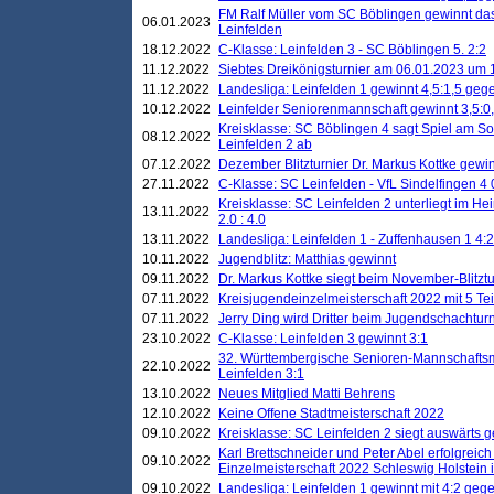
FM Ralf Müller vom SC Böblingen gewinnt das 
06.01.2023
Leinfelden
18.12.2022
C-Klasse: Leinfelden 3 - SC Böblingen 5. 2:2
11.12.2022
Siebtes Dreikönigsturnier am 06.01.2023 um 1
11.12.2022
Landesliga: Leinfelden 1 gewinnt 4,5:1,5 ge
10.12.2022
Leinfelder Seniorenmannschaft gewinnt 3,5:
Kreisklasse: SC Böblingen 4 sagt Spiel am S
08.12.2022
Leinfelden 2 ab
07.12.2022
Dezember Blitzturnier Dr. Markus Kottke gewin
27.11.2022
C-Klasse: SC Leinfelden - VfL Sindelfingen 4 
Kreisklasse: SC Leinfelden 2 unterliegt im H
13.11.2022
2.0 : 4.0
13.11.2022
Landesliga: Leinfelden 1 - Zuffenhausen 1 4:2
10.11.2022
Jugendblitz: Matthias gewinnt
09.11.2022
Dr. Markus Kottke siegt beim November-Blitztu
07.11.2022
Kreisjugendeinzelmeisterschaft 2022 mit 5 T
07.11.2022
Jerry Ding wird Dritter beim Jugendschachturn
23.10.2022
C-Klasse: Leinfelden 3 gewinnt 3:1
32. Württembergische Senioren-Mannschaftsm
22.10.2022
Leinfelden 3:1
13.10.2022
Neues Mitglied Matti Behrens
12.10.2022
Keine Offene Stadtmeisterschaft 2022
09.10.2022
Kreisklasse: SC Leinfelden 2 siegt auswärts g
Karl Brettschneider und Peter Abel erfolgreic
09.10.2022
Einzelmeisterschaft 2022 Schleswig Holstein 
09.10.2022
Landesliga: Leinfelden 1 gewinnt mit 4:2 geg