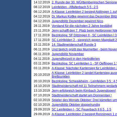
14.12.2019
2. Runde der 30. WÜrttembergischen Seniore
08.12.2019
Leinfelden - Affalterbach 5,5 : 2,5
08.12.2019
A-Klasse: Leinfelden 2 besiegt Aidlingen 1 zu
04.12.2019
Dr. Markus Kottke gewinnt das Dezember Blitzt
04.12.2019
Jugendblitz Dezember gewinnt Nico
28.11.2019
Vorstand für die nächsten 2 Jahre bestätigt
23.11.2019
Jerry schafft den 7. Platz beim Heilbronner 
17.11.2019
Bezirksliga: SF Ditzingen II - SC Leinfelden I 3
17.11.2019
SC-Leinfelden 2 - siegreich gegen Magstadt 2
15.11.2019
14. Stadtmeisterschaft Runde 3
06.11.2019
Und täglich grüßt das Murmeltier - beim Novemb
06.11.2019
Jugendblitz November
04.11.2019
Jugendfreizeit in den Herbstferien
03.11.2019
Bezirksliga: SC Leinfelden 1 - SF Oeffingen 1 
03.11.2019
A-Klasse: Nächster Kantersieg für Leinfelden 2
A-Klasse: Leinfelden 2 landet Kantersieg aus
20.10.2019
Brettpunkten
20.10.2019
Bezirksliga: Schwaikheim - Leinfelden 3,5 : 4,
16.10.2019
Stadtmeisterschaft mit 11 Teilnehmern gestart
13.10.2019
Jerry erfolgreich beim Kirnbach Jugendopen!
07.10.2019
Stadtmeisterschaft startet am Donnerstag !
02.10.2019
Spieler des Monats Oktober: Drei kämpfen um
02.10.2019
Jugendblitz Oktober doppelrundig
29.09.2019
SC Leinfelden I - SC Feuerbach II 6,5 . 1,5
29.09.2019
A-Klasse: Leinfelden 2 besiegt Renningen 1 z