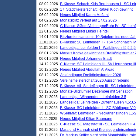
08.02.2026
B-Klasse: Schach-Kids Bernhausen I - SC Leinf
06.02.2026
17. Stadtmeisterschaft: Rafael Kloth gewinnt
06.02.2026
Neues Mitglied Karim Meftahi
04.02.2026
Monatsblitz verlegt auf 17.02.2026
01.02.2026
C-Klasse: SGem Vaihingen/Rohr IV - SC Leinfel
22.01.2026
Neues Mitglied Lukas Heintel
14.01.2026
Blitzturnier startet mit 10 Spielern ins neue J
11.01.2026
B-Klasse: SC Leinfelden II - TSV Schönaich IV
11.01.2026
Landesliga: Leinfelden I - Waiblingen I 5,5:2,5
06.01.2026
Markus Kottke gewinnt das Dreikönigsturnier
06.01.2026
Neues Mitglied Johannes Bladt
14.12.2025
C-Klasse: SC Leinfelden III - SV Herrenberg III
10.12.2025
Neues Mitglied Abdullah Al Awad
08.12.2025
Ankündigung Dreikönigsturnier 2026
07.12.2025
Vereinsmeisterschaft 2026 Ausschreibung
07.12.2025
B-Klasse: VfL Sindelfingen III - SC Leinfelden I
03.12.2025
Monats-Blitzturnier Dezember mit Sensation
30.11.2025
Landesliga: Winnenden - Leinfelden 3:5
16.11.2025
Landesliga: Leinfelden - Zuffenhausen 4,5:3,5
16.11.2025
B-Klasse: SC Leinfelden II - SC Böblingen V 0
15.11.2025
WSenMM: Leinfelden - Neckartenzlingen 1,5:
11.11.2025
Neues Mitglied Kilian Baumann
10.11.2025
C-Klasse: SC Magstadt III - SC Leinfelden III 4
09.11.2025
Mara und Hannah sind Kreisjugendeinzelmei
05.11.2025
Dr. Markus Kottke siegt beim Monatsblitzturn