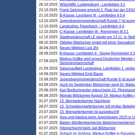
26.10.2025
WSenMM: Ludwigsburg - Leinfelden 3:1
23.10.2025
Frank Gehringer erreicht 3. Platz bei der DS
21.10.2025
B-Klasse: Leonberg III - Leinfelden II 0:4
13.10.2025
Jugendvereinsmeisterschaft Runde 7 ist ausg
12.10.2025
Landesliga: Feuerbach - Leinfelden 4:4
12.10.2025
C-Klasse: Leinfelden III - Renningen III 3:1
12.10.2025
Stadtmeisterschaft LE startet am 13.11. in Stet
08.10.2025
Oktober Blitzturnier endet mit einer Sensation!
30.09.2025
Neues Mitglied Luis Zhi
28.09.2025
B-Klasse: Leinfelden II - Spvgg Renningen II 2
Markus Kottke wird erneut Deutscher Meister 
27.09.2025
Seniorenmannschaft
21.09.2025
Saisonauftakt Landesliga: Leinfelden 1. verlier
16.09.2025
Neues Mitglied Emil Bauer
15.09.2025
Jugendvereinsmeisterschaft Runde 6 ist ausg
03.09.2025
Auch im September Blitzturnier siegt Dr. Mark
25.08.2025
Karl Brettschneider glänzt beim 22. Pheinlan
06.08.2025
Monats-Blitzturnier August: Dr. Markus Kottke
31.07.2025
15. Biergartenturnier Nachlese
28.07.2025
15. Schwabengartenturnier mit großer Beteili
23.07.2025
15. Biergartenturnier ist ausgebucht!
21.07.2025
Aiza und Adelina beim Jugendopen 2025 in 
07.07.2025
Baden-Württembergische Mädchenmeistersch
02.07.2025
Hitzeschlacht beim Juli Blitzturnier
01.07.2025
Schach im Schloss: Markus Kottke in Künzels