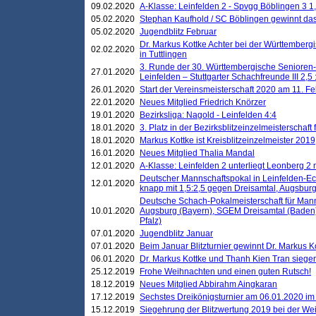
09.02.2020
A-Klasse: Leinfelden 2 - Spvgg Böblingen 3 1,
05.02.2020
Stephan Kaufhold / SC Böblingen gewinnt das 
05.02.2020
Jugendblitz Februar
Dr. Markus Kottke Achter bei der Württembergi
02.02.2020
in Tuttlingen
3. Runde der 30. Württembergische Senioren
27.01.2020
Leinfelden – Stuttgarter Schachfreunde III 2,5 
26.01.2020
Start der Vereinsmeisterschaft 2020 am 11. F
22.01.2020
Neues Mitglied Friedrich Knörzer
19.01.2020
Bezirksliga: Nagold - Leinfelden 4:4
18.01.2020
3. Platz in der Bezirksblitzeinzelmeisterschaft
18.01.2020
Markus Kottke ist Kreisblitzeinzelmeister 2019
16.01.2020
Neues Mitglied Thalia Mandal
12.01.2020
A-Klasse: Leinfelden 2 unterliegt Leonberg 2 
Deutscher Mannschaftspokal in Leinfelden-Ech
12.01.2020
knapp mit 1,5:2,5 gegen Dreisamtal, Augsbur
Deutsche Schach-Pokalmeisterschaft für Mann
10.01.2020
Augsburg (Bayern), SGEM Dreisamtal (Baden
Pfalz)
07.01.2020
Jugendblitz Januar
07.01.2020
Beim Januar Blitzturnier gewinnt Dr. Markus 
06.01.2020
Dr. Markus Kottke und Thanh Kien Tran siegen
25.12.2019
Frohe Weihnachten und einen guten Rutsch!
18.12.2019
Neues Mitglied Abbirahm Aingkaran
17.12.2019
Sechstes Dreikönigsturnier am 06.01.2020 im T
15.12.2019
Siegehrung der Blitzwertung 2019 bei der Wei