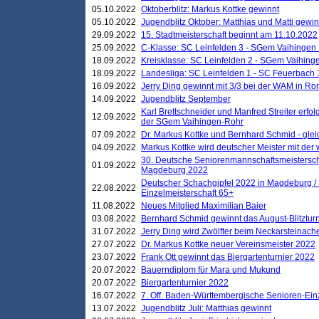
05.10.2022
Oktoberblitz: Markus Kottke gewinnt
05.10.2022
Jugendblitz Oktober: Matthias und Matti gewi
29.09.2022
15. Stadtmeisterschaft beginnt am 11.10.2022
25.09.2022
C-Klasse: SC Leinfelden 3 - SGem Vaihingen 
18.09.2022
Kreisklasse: SC Leinfelden 2 - SGem Vaihinge
18.09.2022
Landesliga: SC Leinfelden 1 - SC Feuerbach 
16.09.2022
Jerry Ding gewinnt mit 3/3 bei der WAM in 
14.09.2022
Jugendblitz September
Karl Brettschneider und Manfred Streiter erfo
12.09.2022
der SGem Vaihingen-Rohr
07.09.2022
Dr. Markus Kottke und Bernhard Schmid - glei
04.09.2022
Markus Kottke wird deutscher Meister mit de
30. Deutsche Seniorenmannschaftsmeistersch
01.09.2022
Magdeburg 2022
Deutscher Schachgipfel 2022 in Magdeburg /
22.08.2022
Einzelmeisterschaft 65+
11.08.2022
Neues Mitglied Maximilian Baier
03.08.2022
Bernhard Schmid gewinnt das August-Blitzturn
31.07.2022
Jerry Ding wird Zwölfter beim Neckarsteinac
27.07.2022
Dr. Markus Kottke neuer Vereinsmeister 2022
23.07.2022
Frank Ott gewinnt das Biergartenturnier 2022
20.07.2022
Bauerndiplom für Mara und Mukund
20.07.2022
Biergartenturnier 2022
16.07.2022
7. Off. Baden-Württembergische Senioren-Ein
13.07.2022
Jugendblitz Juli: Matthias gewinnt