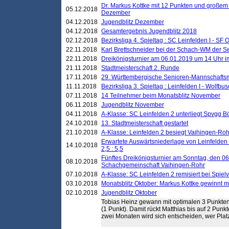
Dr. Markus Kottke mit 12 Punkten und großem
05.12.2018
Dezember
04.12.2018
Jugendblitz Dezember
04.12.2018
Gesamtergebnis Jugendblitz 2018
02.12.2018
Bezirksliga 4. Spieltag : SC Leinfelden I - SF O
22.11.2018
Karl Brettschneider bei der Schach-WM der S
22.11.2018
Dreikönigsturnier am 06.01.2019 um 14 Uhr im 
21.11.2018
Stadtmeisterschaft 2. Runde
17.11.2018
29. Württembergische Senioren-Mannschaftsm
11.11.2018
Bezirksliga 3. Spieltag : Leinfelden I - Wolfbusch
07.11.2018
14 Teilnehmer beim Monatsblitz November
06.11.2018
Jugendblitz November
04.11.2018
A-Klasse: SC Leinfelden 2 unterliegt Spvgg Bö
24.10.2018
13. Stadtmeisterschaft gestartet
21.10.2018
A-Klasse: Leinfelden 2 besiegt Vaihingen-Rohr 
Erwartete Auswärtsniederlage von Leinfelden 
14.10.2018
2,5 : 5,5
Fünftes Dreikönigsturnier am Sonntag, den 0
08.10.2018
Schachgemeinschaft Vaihingen-Rohr
07.10.2018
A-Klasse: SC Leinfelden 2 remisiert bei Spie
03.10.2018
Monatsblitz Oktober: Markus Kottke gewinnt mi
02.10.2018
Jugendblitz Oktober
Tobias Heinz gewann mit optimalen 3 Punkten 
(1 Punkt). Damit rückt Matthias bis auf 2 Pu
zwei Monaten wird sich entscheiden, wer Plat