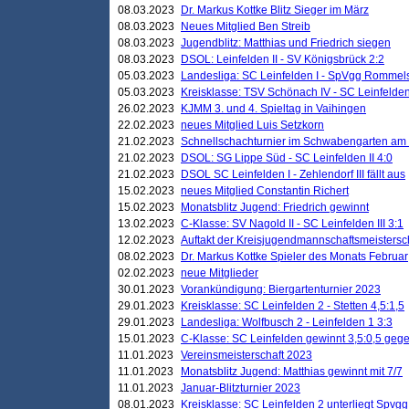
08.03.2023
Dr. Markus Kottke Blitz Sieger im März
08.03.2023
Neues Mitglied Ben Streib
08.03.2023
Jugendblitz: Matthias und Friedrich siegen
08.03.2023
DSOL: Leinfelden II - SV Königsbrück 2:2
05.03.2023
Landesliga: SC Leinfelden I - SpVgg Rommels
05.03.2023
Kreisklasse: TSV Schönach IV - SC Leinfelden 
26.02.2023
KJMM 3. und 4. Spieltag in Vaihingen
22.02.2023
neues Mitglied Luis Setzkorn
21.02.2023
Schnellschachturnier im Schwabengarten am
21.02.2023
DSOL: SG Lippe Süd - SC Leinfelden II 4:0
21.02.2023
DSOL SC Leinfelden I - Zehlendorf III fällt aus
15.02.2023
neues Mitglied Constantin Richert
15.02.2023
Monatsblitz Jugend: Friedrich gewinnt
13.02.2023
C-Klasse: SV Nagold II - SC Leinfelden III 3:1
12.02.2023
Auftakt der Kreisjugendmannschaftsmeistersc
08.02.2023
Dr. Markus Kottke Spieler des Monats Februar
02.02.2023
neue Mitglieder
30.01.2023
Vorankündigung: Biergartenturnier 2023
29.01.2023
Kreisklasse: SC Leinfelden 2 - Stetten 4,5:1,5
29.01.2023
Landesliga: Wolfbusch 2 - Leinfelden 1 3:3
15.01.2023
C-Klasse: SC Leinfelden gewinnt 3,5:0,5 geg
11.01.2023
Vereinsmeisterschaft 2023
11.01.2023
Monatsblitz Jugend: Matthias gewinnt mit 7/7
11.01.2023
Januar-Blitzturnier 2023
08.01.2023
Kreisklasse: SC Leinfelden 2 unterliegt Spvg