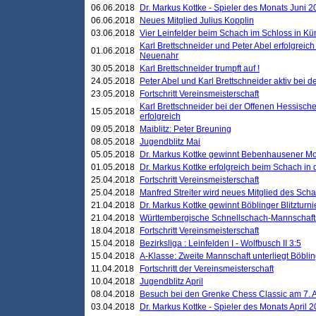
06.06.2018
Dr. Markus Kottke - Spieler des Monats Juni 
06.06.2018
Neues Mitglied Julius Kopplin
03.06.2018
Vier Leinfelder beim Schach im Schloss in K
Karl Brettschneider und Peter Abel erfolgreic
01.06.2018
Neuenahr
30.05.2018
Karl Brettschneider trumpft auf !
24.05.2018
Peter Abel und Karl Brettschneider aktiv bei
23.05.2018
Fortschritt Vereinsmeisterschaft
Karl Brettschneider bei der Offenen Hessisch
15.05.2018
erfolgreich
09.05.2018
Maiblitz: Peter Breuning
08.05.2018
Jugendblitz Mai
05.05.2018
Dr. Markus Kottke gewinnt Bebenhausener Mo
01.05.2018
Dr. Markus Kottke erfolgreich beim Schach in
25.04.2018
Fortschritt Vereinsmeisterschaft
25.04.2018
Manfred Streiter wird neues Mitglied des Sch
21.04.2018
Dr. Markus Kottke gewinnt Böblinger Blitzturni
21.04.2018
Württembergische Schnellschach-Mannschafts
18.04.2018
Fortschritt Vereinsmeisterschaft
15.04.2018
Bezirksliga : Leinfelden I - Wolfbusch II 3:5
15.04.2018
A-Klasse: Zweite Mannschaft unterliegt Böblin
11.04.2018
Fortschritt der Vereinsmeisterschaft
10.04.2018
Jugendblitz April
08.04.2018
Besuch bei den Grenke Chess Classic am 7. A
03.04.2018
Dr. Markus Kottke - Spieler des Monats April 