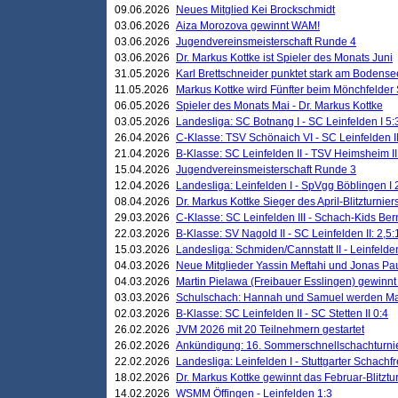
09.06.2026
Neues Mitglied Kei Brockschmidt
03.06.2026
Aiza Morozova gewinnt WAM!
03.06.2026
Jugendvereinsmeisterschaft Runde 4
03.06.2026
Dr. Markus Kottke ist Spieler des Monats Juni
31.05.2026
Karl Brettschneider punktet stark am Bodense
11.05.2026
Markus Kottke wird Fünfter beim Mönchfelder
06.05.2026
Spieler des Monats Mai - Dr. Markus Kottke
03.05.2026
Landesliga: SC Botnang I - SC Leinfelden I 5:
26.04.2026
C-Klasse: TSV Schönaich VI - SC Leinfelden II
21.04.2026
B-Klasse: SC Leinfelden II - TSV Heimsheim II
15.04.2026
Jugendvereinsmeisterschaft Runde 3
12.04.2026
Landesliga: Leinfelden I - SpVgg Böblingen I 
08.04.2026
Dr. Markus Kottke Sieger des April-Blitzturnier
29.03.2026
C-Klasse: SC Leinfelden III - Schach-Kids Ber
22.03.2026
B-Klasse: SV Nagold II - SC Leinfelden II: 2,5:
15.03.2026
Landesliga: Schmiden/Cannstatt II - Leinfelden
04.03.2026
Neue Mitglieder Yassin Meftahi und Jonas Pa
04.03.2026
Martin Pielawa (Freibauer Esslingen) gewinnt 
03.03.2026
Schulschach: Hannah und Samuel werden Ma
02.03.2026
B-Klasse: SC Leinfelden II - SC Stetten II 0:4
26.02.2026
JVM 2026 mit 20 Teilnehmern gestartet
26.02.2026
Ankündigung: 16. Sommerschnellschachturnie
22.02.2026
Landesliga: Leinfelden I - Stuttgarter Schachfr
18.02.2026
Dr. Markus Kottke gewinnt das Februar-Blitztu
14.02.2026
WSMM Öffingen - Leinfelden 1:3