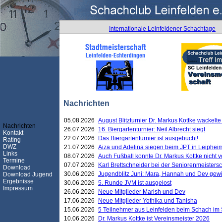
Internationale Leinfeldener Schachtage
Nachrichten
05.08.2026
August Blitzturnier Dr. Markus Kottke wackel
Nachrichten
26.07.2026
16. Biergartenturnier: Neil Albrecht siegt
Kontakt
22.07.2026
Das Biergartenturnier ist ausgebucht!
Rating
DWZ
21.07.2026
Aiza und Adelina siegen beim JPT in Leiphei
Links
08.07.2026
Auch Fußball konnte Dr. Markus Kottke nicht
Termine
07.07.2026
Karl Brettschneider bei der Seniorenmeister
Download
30.06.2026
Jugendblitz Juni: Mara, Hannah und Dev gew
Download Jugend
Ergebnisse
30.06.2026
5. Runde JVM ist ausgelost
Impressum
26.06.2026
Neue Mitglieder Marish und Dev
17.06.2026
Neue Mitglieder Yothika und Tanisha
15.06.2026
5 Teilnehmer aus Leinfelden beim Schach im 
10.06.2026
Dr. Markus Kottke ist Vereinsmeister 2026