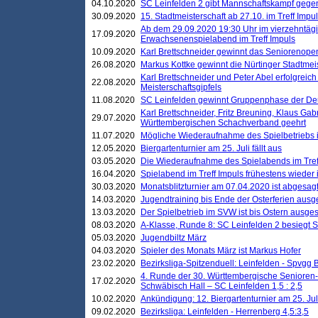
04.10.2020
SC Leinfelden 2 gibt Mannschaftskampf gege
30.09.2020
15. Stadtmeisterschaft ab 27.10. im Treff Impu
Ab dem 29.09.2020 19:30 Uhr im vierzehntäg
17.09.2020
Erwachsenenspielabend im Treff Impuls
10.09.2020
Karl Brettschneider gewinnt das Seniorenopen
26.08.2020
Markus Kottke gewinnt die Nürtinger Stadtmei
Karl Brettschneider und Peter Abel erfolgreic
22.08.2020
Meisterschaftsgipfels
11.08.2020
SC Leinfelden gewinnt Gruppenphase der De
Karl Brettschneider, Fritz Breuning, Klaus Gab
29.07.2020
Württembergischen Schachverband geehrt
11.07.2020
Mögliche Wiederaufnahme des Spielbetriebs
12.05.2020
Biergartenturnier am 25. Juli fällt aus
03.05.2020
Die Wiederaufnahme des Spielabends im Treff
16.04.2020
Spielabend im Treff Impuls frühestens wieder
30.03.2020
Monatsblitzturnier am 07.04.2020 ist abgesag
14.03.2020
Jugendtraining bis Ende der Osterferien ausg
13.03.2020
Der Spielbetrieb im SVW ist bis Ostern ausges
08.03.2020
A-Klasse, Runde 8: SC Leinfelden 2 besiegt 
05.03.2020
Jugendbiltz März
04.03.2020
Spieler des Monats März ist Markus Hofer
23.02.2020
Bezirksliga-Spitzenduell: Leinfelden - Spvgg 
4. Runde der 30. Württembergische Senioren
17.02.2020
Schwäbisch Hall – SC Leinfelden 1,5 : 2,5
10.02.2020
Ankündigung: 12. Biergartenturnier am 25. Juli
09.02.2020
Bezirksliga: Leinfelden - Herrenberg 4,5:3,5