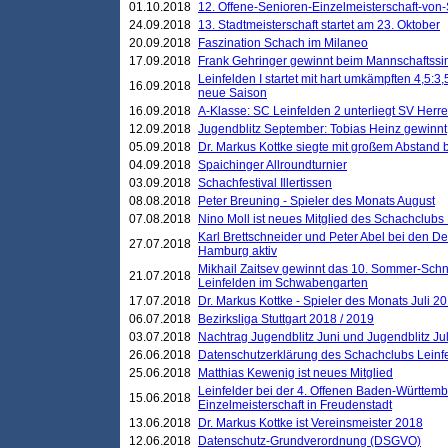
01.10.2018
12. Offene-Senioren-Einzelmeisterschaft-von
24.09.2018
13. Stadtmeisterschaft startet am 23. Oktober
20.09.2018
Faszination Schach im Milaneo
17.09.2018
Frank Gehringer gewinnt beim Mannschaftssi
Leinfelden I startet mit hart umkämpften 4,5:
16.09.2018
neue Saison
16.09.2018
A-Klasse: SC Leinfelden 2 unterliegt SV Herre
12.09.2018
Jugendblitz September: Tobias Heinz gewinnt
05.09.2018
Dr. Markus Kottke siegte mit großem Abstand 
04.09.2018
Spaichinger Allroundturnier
03.09.2018
Schachfestival Illertissen
08.08.2018
Peter Breuning - Spieler des Monats August
07.08.2018
Nino Moll ist neues Mitglied des Schachclubs
Karl Brettschneider und Peter Abel bei den D
27.07.2018
Hamburg aktiv
Mikhail Zaitsev gewinnt das 10. Sommer-Schn
21.07.2018
Leinfelden im Schwabengarten
17.07.2018
Dr. Markus Kottke - Spieler des Monats Juli 2
06.07.2018
Bezirksliga Stuttgart 2018 / 2019
03.07.2018
Nachtrag Jugendblitz Juni und Jugendblitz Jul
26.06.2018
Datenschutzerklärung des Schachclubs Lein
25.06.2018
Matthias Kewenig ist neues Mitglied
Leinfelder bei der 4. Offenen Baden-Württem
15.06.2018
Einzelmeisterschaft in Freudenstadt
13.06.2018
Dr. Markus Kottke ist Vereinsmeister 2018
12.06.2018
Datenschutz-Grundverordnung (DSGVO)