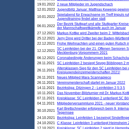
19.01.2022
2 neue Mitglieder im Jugendschach
12.01.2022
Jugendblitz Januar: Matthias Kewenig gewinn
Spielabend für Erwachsene im Treff Impuls ru
10.01.2022
Jugendtraining findet aber statt
Der Bezirk Stuttgart und alle Stuttgarter Krei
06.01.2022
der Mannschaftswettkämpfe auch im Januar
27.12.2021
Markus Kottke wird Zweiter beim 2. Wittelsb
25.12.2021
Jerry Ding wird Dritter bei der Baden-Württem
22.12.2021
Frohe Weihnachten und einen guten Rutsch i
SC Leinfelden bei der 21. Offenen Senioren S
12.12.2021
Mecklenburg-Vorpommern 2021
06.12.2021
Coronabedingte Änderungen beim Schachclub 
28.11.2021
SC Leinfelden 2 besiegt Spvgg Böblingen 2 mi
Altersklassen-Sieg für den SC Leinfelden bei
26.11.2021
Kreisjugendeinzelmeisterschaften 2021!
26.11.2021
Neues Mitglied Mara Scannapieco
26.11.2021
Vereinsmeisterschaft startet im Januar 2022
14.11.2021
Bezirksliga: Ditzingen 2 - Leinfelden 2,5:3,5
10.11.2021
Das November-Blitzturnier mit Dr. Markus Kott
07.11.2021
Kreisklasse: SC Leinfelden 2 unterliegt SC B
04.11.2021
Mitgliederversammlung 2021 - neuer Vorstan
Karl Brettschneider erfolgreich beim 9. Inte
30.10.2021
Tegernsee
24.10.2021
Bezirksliga: Leinfelden 1 bezwingt Sindelfinge
24.10.2021
C-Klasse: Leinfelden 3 unterliegt Heimsheim 2
17.10.2021
Kreisklasse: SC Leinfelden 2 siegt in Herrenbe