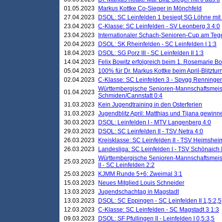
01.05.2023
Markus Kottke Co-Sieger in Mönchfeld
27.04.2023
DSOL: SC Leinfelden 1 besiegt SG Löhne mit 
23.04.2023
C-Klasse: SC Leinfelden - SV Leonberg 3 4:0
23.04.2023
Internationaler Schach-Senioren-Cup am Te
20.04.2023
DSOL: SK Rheinfelden - SC Leinfelden I 1:3
18.04.2023
DSOL: SG Porz III - SC Leinfelden II 1:3
14.04.2023
Felix Bowitz erfolgreich beim 1. Rosemarie B
05.04.2023
100% für Dr. Markus Kottke beim April-Blitztur
02.04.2023
C-Klasse: SC Leinfelden 3 - Spvgg Renningen
Württembergische Senioren-Mannschaftsmeist
01.04.2023
Schmiden/Cannstatt 0:4
31.03.2023
Kein Jugendtraining in den Osterferien
31.03.2023
Jugendblitz April: Matthias und Tijana gewinn
30.03.2023
DSOL: Leinfelden I - MTV Langenberg 4:0
29.03.2023
DSOL: SC Leinfelden II - TSV Netra 4:0
26.03.2023
Kreisklasse: SC Leinfelden II - TSV Heimsheim
26.03.2023
Landesliga: SC Leinfelden I - TSV Schönaich II
Württembergische Senioren-Mannschaftsmeiste
25.03.2023
II - SC Leinfelden 2:2
25.03.2023
KJMM Runde 5+6: Zweimal 3:1
15.03.2023
Neues Mitglied Louis Schneider
13.03.2023
Jugendschachtag in Magstadt
13.03.2023
DSOL: SC Eppingen - SC Leinfelden II 1,5:2,5
12.03.2023
C-Klasse: SC Leinfelden - SC Magstadt 3 1:3
09.03.2023
DSOL: SF Pfullingen II - Leinfelden I 0,5:3,5