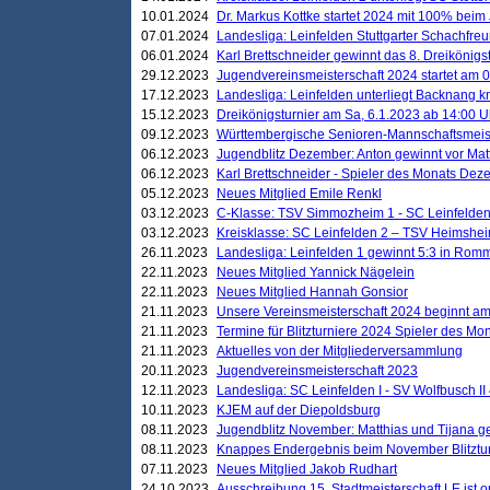
10.01.2024
Dr. Markus Kottke startet 2024 mit 100% beim 
07.01.2024
Landesliga: Leinfelden Stuttgarter Schachfreun
06.01.2024
Karl Brettschneider gewinnt das 8. Dreikönigs
29.12.2023
Jugendvereinsmeisterschaft 2024 startet am 0
17.12.2023
Landesliga: Leinfelden unterliegt Backnang kn
15.12.2023
Dreikönigsturnier am Sa, 6.1.2023 ab 14:00 U
09.12.2023
Württembergische Senioren-Mannschaftsmeiste
06.12.2023
Jugendblitz Dezember: Anton gewinnt vor Matt
06.12.2023
Karl Brettschneider - Spieler des Monats De
05.12.2023
Neues Mitglied Emile Renkl
03.12.2023
C-Klasse: TSV Simmozheim 1 - SC Leinfelden
03.12.2023
Kreisklasse: SC Leinfelden 2 – TSV Heimshei
26.11.2023
Landesliga: Leinfelden 1 gewinnt 5:3 in Ro
22.11.2023
Neues Mitglied Yannick Nägelein
22.11.2023
Neues Mitglied Hannah Gonsior
21.11.2023
Unsere Vereinsmeisterschaft 2024 beginnt am
21.11.2023
Termine für Blitzturniere 2024 Spieler des Mon
21.11.2023
Aktuelles von der Mitgliederversammlung
20.11.2023
Jugendvereinsmeisterschaft 2023
12.11.2023
Landesliga: SC Leinfelden I - SV Wolfbusch II 
10.11.2023
KJEM auf der Diepoldsburg
08.11.2023
Jugendblitz November: Matthias und Tijana 
08.11.2023
Knappes Endergebnis beim November Blitztur
07.11.2023
Neues Mitglied Jakob Rudhart
24.10.2023
Ausschreibung 15. Stadtmeisterschaft LE ist o