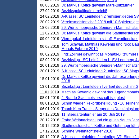
06.03.2019
Dr. Markus Kottke gewinnt März-Blitzturnier
27.02.2019
Bezirkspokalfinale erreicht!
24.02.2019
A-Klasse: SC Leinfelden 2 remisiert gegen SV
20.02.2019
Vereinsmeisterschaft 2019 mit 10 Spielern ges
18.02.2019
29. Württembergische Senioren-Mannschaftsm
12.02.2019
Dr. Markus Kottke gewinnt die Stadtmeistersc
09.02.2019
Viererpokal: Leinfelden schafft Favoritensturz!
Tom Schwan, Matthias Kewenig und Nico Baue
06.02.2019
Monats Februar 2019
06.02.2019
Fritz Zöllmer gewinnt das Monats-Blitzturnier 
03.02.2019
Bezirksliga : SC Leinfelden I - SV Leonberg 4:
26.01.2019
29. Württembergische Senioren-Mannschaftsm
20.01.2019
A-Klasse: SC Leinfelden 2 unterliegt SC Magst
Dr. Markus Kottke gewinnt die Jahreswertung d
15.01.2019
2018
13.01.2019
Bezirksliga : Leinfelden I verliert deutlich mit 
11.01.2019
Matthias Kewenig gewinnt das Jugendmonatsbl
08.01.2019
4. Runde Stadtmeisterschaft ist gelost
08.01.2019
Schon wieder Rekordbeteiligung - 16 Teilneh
06.01.2019
Thanh Kien Tran ist Sieger des Dreikönigstur
27.12.2018
11. Biergartenturnier am 20. Juli 2019
20.12.2018
Frohe Weihnachten und ein gutes Neues Jah
19.12.2018
Stadtmeisterschaft: Kottke und Gehringer führ
17.12.2018
Schöne Weihnachtsfeier 2018
09.12.2018
A-Klasse: Leinfelden 2 unterliegt VfL Sindelfin