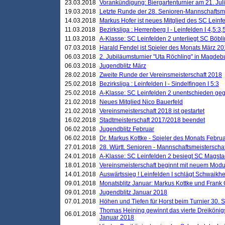
23.03.2018
Vorankündigung: Biergartenturnier am 21. Jul
19.03.2018
Letzte Runde der 28. Senioren-Mannschaftsme
14.03.2018
Markus Hofer ist neues Mitglied des SC Leinf
11.03.2018
Bezirksliga : Herrenberg I - Leinfelden I 4,5:3,
11.03.2018
A-Klasse: SC Leinfelden 2 unterliegt SC Böbli
07.03.2018
Harald Fendel ist Spieler des Monats März 2
06.03.2018
2. Jubiläumsturnier "Uta Röchling" in Magdebu
06.03.2018
Jugendblitz März
28.02.2018
Zweite Runde der Vereinsmeisterschaft 2018
25.02.2018
Bezirksliga : Leinfelden I - Sindelfingen I 5:3
25.02.2018
A-Klasse: SC Leinfelden 2 unentschieden geg
21.02.2018
Neues Mitglied Nico Bauerfeld
21.02.2018
Vereinsmeisterschaft 2018 ist gestartet
16.02.2018
Stadtmeisterschaft 2017/2018 beendet
06.02.2018
Jugendblitz Februar
06.02.2018
Dr. Markus Kottke - Spieler des Monats Febru
27.01.2018
28. Württ. Senioren - Mannschaftsmeisterscha
24.01.2018
A-Klasse: SC Leinfelden 2 besiegt SC Magstadt
18.01.2018
Vereinsmeisterschaft beginnt mit neuem Mod
14.01.2018
Auswärtssieg ! Leinfelden I schlägt Schwaikhei
09.01.2018
Monatsblitz Januar: Markus Kottke und Frank
09.01.2018
Jugendblitz Januar 2018
07.01.2018
Höhen und Tiefen für Horst beim Turnier 30. 
Thomas Heining gewinnt das vierte Dreikönigs
06.01.2018
Januar 2018