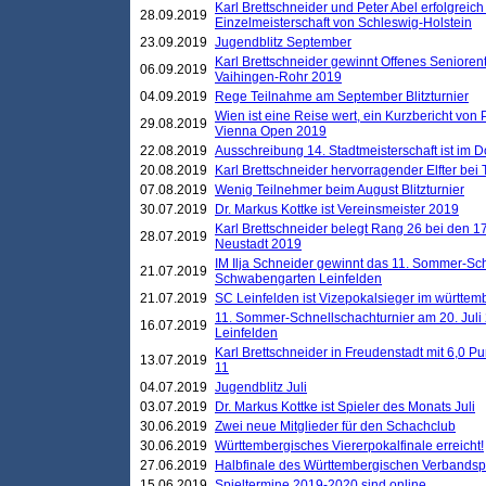
Karl Brettschneider und Peter Abel erfolgreich
28.09.2019
Einzelmeisterschaft von Schleswig-Holstein
23.09.2019
Jugendblitz September
Karl Brettschneider gewinnt Offenes Seniore
06.09.2019
Vaihingen-Rohr 2019
04.09.2019
Rege Teilnahme am September Blitzturnier
Wien ist eine Reise wert, ein Kurzbericht von
29.08.2019
Vienna Open 2019
22.08.2019
Ausschreibung 14. Stadtmeisterschaft ist im
20.08.2019
Karl Brettschneider hervorragender Elfter bei
07.08.2019
Wenig Teilnehmer beim August Blitzturnier
30.07.2019
Dr. Markus Kottke ist Vereinsmeister 2019
Karl Brettschneider belegt Rang 26 bei den 1
28.07.2019
Neustadt 2019
IM Ilja Schneider gewinnt das 11. Sommer-Sch
21.07.2019
Schwabengarten Leinfelden
21.07.2019
SC Leinfelden ist Vizepokalsieger im württem
11. Sommer-Schnellschachturnier am 20. Jul
16.07.2019
Leinfelden
Karl Brettschneider in Freudenstadt mit 6,0 
13.07.2019
11
04.07.2019
Jugendblitz Juli
03.07.2019
Dr. Markus Kottke ist Spieler des Monats Juli
30.06.2019
Zwei neue Mitglieder für den Schachclub
30.06.2019
Württembergisches Viererpokalfinale erreicht!
27.06.2019
Halbfinale des Württembergischen Verbands
15.06.2019
Spieltermine 2019-2020 sind online