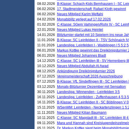
08.02.2026
B-Klasse: Schach-Kids Bernhausen I - SC Leinf
06.02.2026
17. Stadtmeisterschaft: Rafael Kloth gewinnt
06.02.2026
Neues Mitglied Karim Meftahi
04.02.2026
Monatsblitz verlegt auf 17.02.2026
01.02.2026
C-Klasse: SGem Vaihingen/Rohr IV - SC Leinfel
22.01.2026
Neues Mitglied Lukas Heintel
14.01.2026
Blitzturnier startet mit 10 Spielern ins neue J
11.01.2026
B-Klasse: SC Leinfelden II - TSV Schönaich IV
11.01.2026
Landesliga: Leinfelden I - Waiblingen I 5,5:2,5
06.01.2026
Markus Kottke gewinnt das Dreikönigsturnier
06.01.2026
Neues Mitglied Johannes Bladt
14.12.2025
C-Klasse: SC Leinfelden III - SV Herrenberg III
10.12.2025
Neues Mitglied Abdullah Al Awad
08.12.2025
Ankündigung Dreikönigsturnier 2026
07.12.2025
Vereinsmeisterschaft 2026 Ausschreibung
07.12.2025
B-Klasse: VfL Sindelfingen III - SC Leinfelden I
03.12.2025
Monats-Blitzturnier Dezember mit Sensation
30.11.2025
Landesliga: Winnenden - Leinfelden 3:5
16.11.2025
Landesliga: Leinfelden - Zuffenhausen 4,5:3,5
16.11.2025
B-Klasse: SC Leinfelden II - SC Böblingen V 0
15.11.2025
WSenMM: Leinfelden - Neckartenzlingen 1,5:
11.11.2025
Neues Mitglied Kilian Baumann
10.11.2025
C-Klasse: SC Magstadt III - SC Leinfelden III 4
09.11.2025
Mara und Hannah sind Kreisjugendeinzelmei
05.11.2025
Dr. Markus Kottke siegt beim Monatsblitzturn