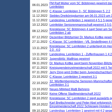
FM Ralf Müller vom SC Böblingen gewinnt das 
06.01.2023
Leinfelden
18.12.2022
C-Klasse: Leinfelden 3 - SC Böblingen 5. 2:2
11.12.2022
Siebtes Dreikönigsturnier am 06.01.2023 um 1
11.12.2022
Landesliga: Leinfelden 1 gewinnt 4,5:1,5 ge
10.12.2022
Leinfelder Seniorenmannschaft gewinnt 3,5:
Kreisklasse: SC Böblingen 4 sagt Spiel am S
08.12.2022
Leinfelden 2 ab
07.12.2022
Dezember Blitzturnier Dr. Markus Kottke gewin
27.11.2022
C-Klasse: SC Leinfelden - VfL Sindelfingen 4 
Kreisklasse: SC Leinfelden 2 unterliegt im H
13.11.2022
2.0 : 4.0
13.11.2022
Landesliga: Leinfelden 1 - Zuffenhausen 1 4:2
10.11.2022
Jugendblitz: Matthias gewinnt
09.11.2022
Dr. Markus Kottke siegt beim November-Blitztu
07.11.2022
Kreisjugendeinzelmeisterschaft 2022 mit 5 T
07.11.2022
Jerry Ding wird Dritter beim Jugendschachturn
23.10.2022
C-Klasse: Leinfelden 3 gewinnt 3:1
32. Württembergische Senioren-Mannschaftsm
22.10.2022
Leinfelden 3:1
13.10.2022
Neues Mitglied Matti Behrens
12.10.2022
Keine Offene Stadtmeisterschaft 2022
09.10.2022
Kreisklasse: SC Leinfelden 2 siegt auswärts g
Karl Brettschneider und Peter Abel erfolgreic
09.10.2022
Einzelmeisterschaft 2022 Schleswig Holstein 
09.10.2022
Landesliga: Leinfelden 1 gewinnt mit 4:2 geg