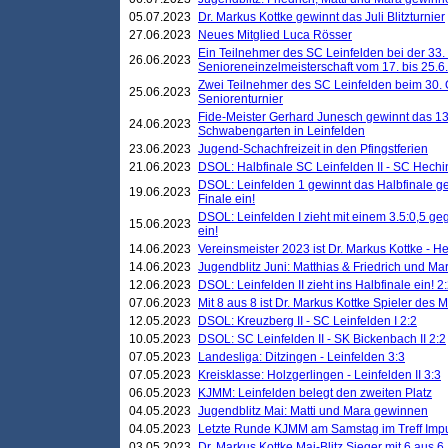
05.07.2023
Dr. Markus Kottke gewinnt das Juli Blitzturnier
27.06.2023
Neues Mitglied Luca Rösser
Ein Teilnehmer des SC Leinfelden bei der 33.
26.06.2023
Senioreneinzelmeisterschaft vom 17. bis 25.
Zwei Teilnehmer des SC Leinfelden beim 30.
25.06.2023
Seniorenturnier
Fide-Meister Gerhard Junesch gewinnt das 1
24.06.2023
Schwabengarten in Leinfelden
23.06.2023
Jugend-Schachfreizeit in den Pfingstferien
21.06.2023
DSOL: Halbfinale SC Leinfelden II - SC Hechi
DSOL: Leinfelden 1 gewinnt das Halbfinale geg
19.06.2023
Finale ein!
DSOL: Leinfelden I zieht mit einem 3.5:0,5 g
15.06.2023
ein!
14.06.2023
Vereinsmeister 2023 ist Dr. Markus Kottke - 
14.06.2023
Jugendblitz Juni: Matthias & Friedrich und M
12.06.2023
DSOL: Leinfelden II zieht ins Halbfinale ein! 2
07.06.2023
Mit 8 aus 8 ist Dr. Markus Kottke Spieler des 
12.05.2023
DSOL: Kreuzberg II - SC Leinfelden I 2:2
10.05.2023
DSOL: SC Leinfelden II - SK Bickenbach II 2:2
07.05.2023
Landesliga: Ditzingen - Leinfelden 3:3
07.05.2023
Kreisklasse: Holzgerlingen - Leinfelden II 3:3
06.05.2023
KJMM: Leinfelden belegt den zweiten Platz
04.05.2023
Jugendblitz Mai: Matti und Mara gewinnen
04.05.2023
Letzte Runde KJMM am Samstag im Treff Imp
03.05.2023
Dr. Markus Kottke Mai-Blitz Sieger mit 6 aus 6