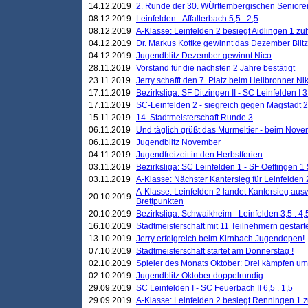
14.12.2019
2. Runde der 30. WÜrttembergischen Seniore
08.12.2019
Leinfelden - Affalterbach 5,5 : 2,5
08.12.2019
A-Klasse: Leinfelden 2 besiegt Aidlingen 1 zu
04.12.2019
Dr. Markus Kottke gewinnt das Dezember Blitzt
04.12.2019
Jugendblitz Dezember gewinnt Nico
28.11.2019
Vorstand für die nächsten 2 Jahre bestätigt
23.11.2019
Jerry schafft den 7. Platz beim Heilbronner 
17.11.2019
Bezirksliga: SF Ditzingen II - SC Leinfelden I 3
17.11.2019
SC-Leinfelden 2 - siegreich gegen Magstadt 2
15.11.2019
14. Stadtmeisterschaft Runde 3
06.11.2019
Und täglich grüßt das Murmeltier - beim Novemb
06.11.2019
Jugendblitz November
04.11.2019
Jugendfreizeit in den Herbstferien
03.11.2019
Bezirksliga: SC Leinfelden 1 - SF Oeffingen 1 
03.11.2019
A-Klasse: Nächster Kantersieg für Leinfelden 2
A-Klasse: Leinfelden 2 landet Kantersieg aus
20.10.2019
Brettpunkten
20.10.2019
Bezirksliga: Schwaikheim - Leinfelden 3,5 : 4,
16.10.2019
Stadtmeisterschaft mit 11 Teilnehmern gestart
13.10.2019
Jerry erfolgreich beim Kirnbach Jugendopen!
07.10.2019
Stadtmeisterschaft startet am Donnerstag !
02.10.2019
Spieler des Monats Oktober: Drei kämpfen um
02.10.2019
Jugendblitz Oktober doppelrundig
29.09.2019
SC Leinfelden I - SC Feuerbach II 6,5 . 1,5
29.09.2019
A-Klasse: Leinfelden 2 besiegt Renningen 1 z