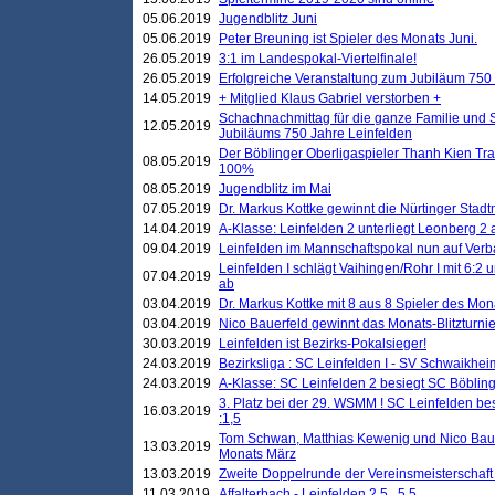
05.06.2019
Jugendblitz Juni
05.06.2019
Peter Breuning ist Spieler des Monats Juni.
26.05.2019
3:1 im Landespokal-Viertelfinale!
26.05.2019
Erfolgreiche Veranstaltung zum Jubiläum 750
14.05.2019
+ Mitglied Klaus Gabriel verstorben +
Schachnachmittag für die ganze Familie und 
12.05.2019
Jubiläums 750 Jahre Leinfelden
Der Böblinger Oberligaspieler Thanh Kien Tran
08.05.2019
100%
08.05.2019
Jugendblitz im Mai
07.05.2019
Dr. Markus Kottke gewinnt die Nürtinger Stadt
14.04.2019
A-Klasse: Leinfelden 2 unterliegt Leonberg 2 a
09.04.2019
Leinfelden im Mannschaftspokal nun auf Ver
Leinfelden I schlägt Vaihingen/Rohr I mit 6:2 
07.04.2019
ab
03.04.2019
Dr. Markus Kottke mit 8 aus 8 Spieler des Mona
03.04.2019
Nico Bauerfeld gewinnt das Monats-Blitzturnier
30.03.2019
Leinfelden ist Bezirks-Pokalsieger!
24.03.2019
Bezirksliga : SC Leinfelden I - SV Schwaikheim
24.03.2019
A-Klasse: SC Leinfelden 2 besiegt SC Böbling
3. Platz bei der 29. WSMM ! SC Leinfelden b
16.03.2019
:1,5
Tom Schwan, Matthias Kewenig und Nico Baue
13.03.2019
Monats März
13.03.2019
Zweite Doppelrunde der Vereinsmeisterschaft i
11.03.2019
Affalterbach - Leinfelden 2,5 . 5,5