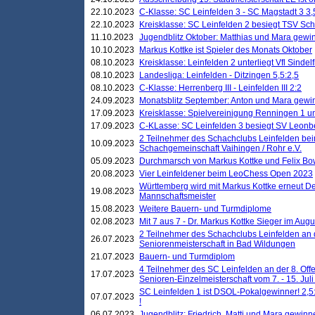
22.10.2023
C-Klasse: SC Leinfelden 3 - SC Magstadt 3 3,
22.10.2023
Kreisklasse: SC Leinfelden 2 besiegt TSV Schö
11.10.2023
Jugendblitz Oktober: Matthias und Mara gewi
10.10.2023
Markus Kottke ist Spieler des Monats Oktober
08.10.2023
Kreisklasse: Leinfelden 2 unterliegt Vfl Sindel
08.10.2023
Landesliga: Leinfelden - Ditzingen 5,5:2,5
08.10.2023
C-Klasse: Herrenberg III - Leinfelden III 2:2
24.09.2023
Monatsblitz September: Anton und Mara gew
17.09.2023
Kreisklasse: Spielvereinigung Renningen 1 unt
17.09.2023
C-KLasse: SC Leinfelden 3 besiegt SV Leonbe
2 Teilnehmer des Schachclubs Leinfelden bei
10.09.2023
Schachgemeinschaft Vaihingen / Rohr e.V.
05.09.2023
Durchmarsch von Markus Kottke und Felix Bow
20.08.2023
Vier Leinfeldener beim LeoChess Open 2023
Württemberg wird mit Markus Kottke erneut D
19.08.2023
Mannschaftsmeister
15.08.2023
Weitere Bauern- und Turmdiplome
02.08.2023
Mit 7 aus 7 - Dr. Markus Kottke Sieger im Augus
2 Teilnehmer des Schachclubs Leinfelden an 
26.07.2023
Seniorenmeisterschaft in Bad Wildungen
21.07.2023
Bauern- und Turmdiplom
4 Teilnehmer des SC Leinfelden an der 8. O
17.07.2023
Senioren-Einzelmeisterschaft vom 7. - 15. Jul
SC Leinfelden 1 ist DSOL-Pokalgewinner! 2,5:1
07.07.2023
!
06.07.2023
Jugendblitz: Friedrich, Matti und Mara gewinn