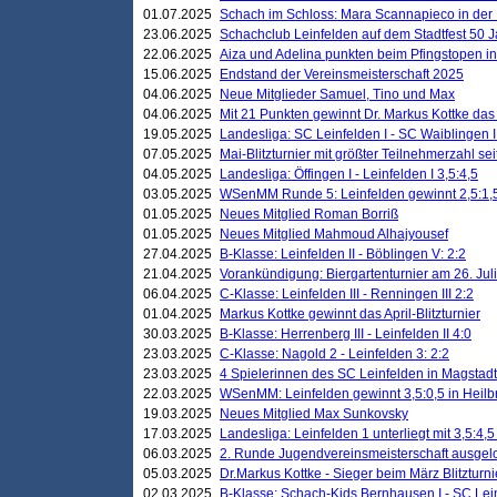
01.07.2025
Schach im Schloss: Mara Scannapieco in der
23.06.2025
Schachclub Leinfelden auf dem Stadtfest 50 
22.06.2025
Aiza und Adelina punkten beim Pfingstopen i
15.06.2025
Endstand der Vereinsmeisterschaft 2025
04.06.2025
Neue Mitglieder Samuel, Tino und Max
04.06.2025
Mit 21 Punkten gewinnt Dr. Markus Kottke das J
19.05.2025
Landesliga: SC Leinfelden I - SC Waiblingen I
07.05.2025
Mai-Blitzturnier mit größter Teilnehmerzahl se
04.05.2025
Landesliga: Öffingen I - Leinfelden I 3,5:4,5
03.05.2025
WSenMM Runde 5: Leinfelden gewinnt 2,5:1,
01.05.2025
Neues Mitglied Roman Borriß
01.05.2025
Neues Mitglied Mahmoud Alhajyousef
27.04.2025
B-Klasse: Leinfelden II - Böblingen V: 2:2
21.04.2025
Vorankündigung: Biergartenturnier am 26. Juli
06.04.2025
C-Klasse: Leinfelden III - Renningen III 2:2
01.04.2025
Markus Kottke gewinnt das April-Blitzturnier
30.03.2025
B-Klasse: Herrenberg III - Leinfelden II 4:0
23.03.2025
C-Klasse: Nagold 2 - Leinfelden 3: 2:2
23.03.2025
4 Spielerinnen des SC Leinfelden in Magstadt
22.03.2025
WSenMM: Leinfelden gewinnt 3,5:0,5 in Heilb
19.03.2025
Neues Mitglied Max Sunkovsky
17.03.2025
Landesliga: Leinfelden 1 unterliegt mit 3,5:4,5
06.03.2025
2. Runde Jugendvereinsmeisterschaft ausgel
05.03.2025
Dr.Markus Kottke - Sieger beim März Blitzturni
02.03.2025
B-Klasse: Schach-Kids Bernhausen I - SC Lein