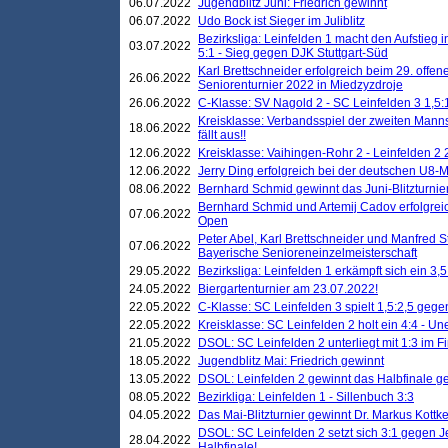
06.07.2022
Jugendblitz Juni: Friedrich gewinnt
06.07.2022
Udo Bock ist Sieger im Juliblitz
Bezirksliga: Leinfelden 1 macht den Aufstieg i
03.07.2022
5:1 - Sieg gegen DJK Stuttgart-Süd
Karl Brettschneider erfolgreich beim 29. off
26.06.2022
Seniorenturnier 2022 in Miedzyzdroje
26.06.2022
C-Klasse: SV Nagold 2 - SC Leinfelden 3 1,5:
Kreisklasse: Verbandsspiel der zweiten Manns
18.06.2022
fällt aus!!
12.06.2022
Kreisklasse: Vaihingen-Rohr 2 - Leinfelden 2 
12.06.2022
Jerry Ding erfolgreich bei der deutschen U8-M
08.06.2022
Bernhard Schmid gewinnt das Juni-Blitzturnie
Bernhard Schmid und Artemij Cadov erfolgreic
07.06.2022
Open
Peter Abel, Karl Brettschneider und Manfred St
07.06.2022
Bayerische Senioreneinzelmeisterschaft
29.05.2022
Bezirksliga: Leinfelden 1 erkämpft sich ein 3,
24.05.2022
Biergartenturnier am 23.07.2022!
22.05.2022
C-Klasse: SC Leinfelden 3 spielt 1,5:2,5 geg
22.05.2022
Kreisklasse: SC Leinfelden 2 holt ein 4:4 - 
21.05.2022
DSOL: SC Leinfelden 2 unterliegt mit 1:3 im F
18.05.2022
Jugendblitz Mai: Friedrich gewinnt
13.05.2022
DSOL: Leinfelden 2 gewinnt das Halbfinale geg
08.05.2022
Bezirkliga: Leinfelden 1 - Sillenbuch 3:3
04.05.2022
Das Mai-Blitzturnier gewinnt Dr. Markus Kottk
DSOL: SC Leinfelden 2 setzt sich 3:1 gegen J
28.04.2022
Halbfinale!