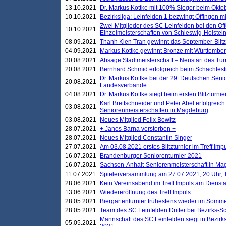
13.10.2021
Dr. Markus Kottke mit 100% Sieger beim Oktobe
10.10.2021
Bezirksliga: Leinfelden 1 bezwingt Öffingen mi
Zwei Mitglieder des SC Leinfelden bei den Of
10.10.2021
Einzelmeisterschaften von Schleswig-Holstei
08.09.2021
Thanh Kien Tran gewinnt das September-Blitz
04.09.2021
Markus Kottke gewinnt Bronze mit Württemberg
30.08.2021
Absage Stadtmeisterschaft – Neustart des Tur
20.08.2021
Bernhard Schmid erfolgreich beim Schachfesti
Dr. Markus Kottke bei der 29. Deutschen Sen
20.08.2021
Landesverbände
04.08.2021
Dr. Markus Kottke siegt beim ersten Blitzturn
Karl Brettschneider und Peter Abel erfolgreic
03.08.2021
Seniorenmeisterschaften in Magdeburg
03.08.2021
Neues Mitglied Felix Bowitz
28.07.2021
+ Janos Barna verstorben +
28.07.2021
Neues Mitglied Constantin Singer
27.07.2021
Am 03.08.2021 erstes Blitzturnier im Treff Im
16.07.2021
Brandenburger Seniorenturnier 2021
16.07.2021
Sachsen-Anhalt-Seniorenmeisterschaft in M
11.07.2021
Spielerversammlung am 27.07.2021, 20 Uhr, T
28.06.2021
Kein Vereinsabend im Treff Impuls am Dienst
13.06.2021
Wiedereröffnung des Treff Impuls
28.05.2021
Biergartenturnier frühestens wieder im Somm
28.05.2021
Team des SC Leinfelden Dritter bei Bezirks-S
Mannschaft des SC Leinfelden siegt in Bezirks
05.05.2021