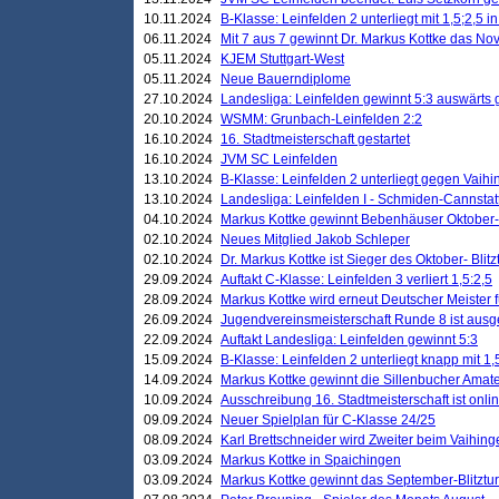
10.11.2024
B-Klasse: Leinfelden 2 unterliegt mit 1,5;2,5 
06.11.2024
Mit 7 aus 7 gewinnt Dr. Markus Kottke das Nov
05.11.2024
KJEM Stuttgart-West
05.11.2024
Neue Bauerndiplome
27.10.2024
Landesliga: Leinfelden gewinnt 5:3 auswärts
20.10.2024
WSMM: Grunbach-Leinfelden 2:2
16.10.2024
16. Stadtmeisterschaft gestartet
16.10.2024
JVM SC Leinfelden
13.10.2024
B-Klasse: Leinfelden 2 unterliegt gegen Vaihi
13.10.2024
Landesliga: Leinfelden I - Schmiden-Cannstatt 
04.10.2024
Markus Kottke gewinnt Bebenhäuser Oktober-B
02.10.2024
Neues Mitglied Jakob Schleper
02.10.2024
Dr. Markus Kottke ist Sieger des Oktober- Blitz
29.09.2024
Auftakt C-Klasse: Leinfelden 3 verliert 1,5:2,5
28.09.2024
Markus Kottke wird erneut Deutscher Meister 
26.09.2024
Jugendvereinsmeisterschaft Runde 8 ist ausg
22.09.2024
Auftakt Landesliga: Leinfelden gewinnt 5:3
15.09.2024
B-Klasse: Leinfelden 2 unterliegt knapp mit 1,
14.09.2024
Markus Kottke gewinnt die Sillenbucher Amate
10.09.2024
Ausschreibung 16. Stadtmeisterschaft ist onli
09.09.2024
Neuer Spielplan für C-Klasse 24/25
08.09.2024
Karl Brettschneider wird Zweiter beim Vaihing
03.09.2024
Markus Kottke in Spaichingen
03.09.2024
Markus Kottke gewinnt das September-Blitztur