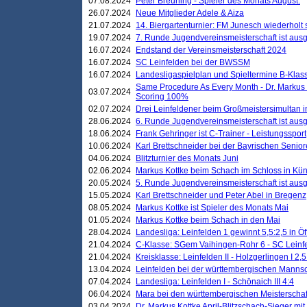
07.08.2024
Peter Breuning - Spieler des Monats August.
26.07.2024
Neue Mitglieder Adele & Aiza
21.07.2024
14. Biergartenturnier: FM Junesch wiederholt
19.07.2024
7. Runde Jugendvereinsmeisterschaft ist ausg
16.07.2024
Endstand der Vereinsmeisterschaft 2024
16.07.2024
SC Leinfelden bei der BWSSM
16.07.2024
Landesligaspielplan und Spieltermine B-Kla
Same Procedure As Every Month - Dr. Markus 
03.07.2024
Scoring 100%
02.07.2024
Drei Leinfeldener beim Großmeistersimultan 
28.06.2024
6. Runde Jugendvereinsmeisterschaft ist ausg
18.06.2024
Frank Gehringer ist C-Trainer - Leistungssport
10.06.2024
Karl Brettschneider bei der Bayrischen Senio
04.06.2024
Blitzturnier des Monats Juni
02.06.2024
Markus Kottke beim Schach im Schloss in Kü
20.05.2024
5. Runde Jugendvereinsmeisterschaft ist ausg
15.05.2024
Karl Brettschneider und Peter Abel in Bregenz
08.05.2024
Markus Kottke ist Spieler des Monats Mai
01.05.2024
Markus Kottke beim Schach in den Mai
28.04.2024
Landesliga: Leinfelden 1 gewinnt 5,5:2,5 in Ö
21.04.2024
C-Klasse: SGem Vaihingen-Rohr 6 - SC Leinfe
21.04.2024
Kreisklasse: Leinfelden II - Holzgerlingen I 2,5
13.04.2024
Leinfelden bei der württembergischen Mannsc
07.04.2024
Landesliga: Leinfelden I - Schönaich III 4:4
06.04.2024
Mara bei den württembergischen Meisterscha
03.04.2024
Dr. Markus Kottke April-Blitzschach-Sieger mit