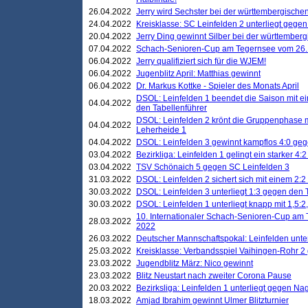
26.04.2022
Jerry wird Sechster bei der württembergische
24.04.2022
Kreisklasse: SC Leinfelden 2 unterliegt gege
20.04.2022
Jerry Ding gewinnt Silber bei der württemberg
07.04.2022
Schach-Senioren-Cup am Tegernsee vom 26. M
06.04.2022
Jerry qualifiziert sich für die WJEM!
06.04.2022
Jugenblitz April: Matthias gewinnt
06.04.2022
Dr. Markus Kottke - Spieler des Monats April
DSOL: Leinfelden 1 beendet die Saison mit e
04.04.2022
den Tabellenführer
DSOL: Leinfelden 2 krönt die Gruppenphase m
04.04.2022
Leherheide 1
04.04.2022
DSOL: Leinfelden 3 gewinnt kampflos 4:0 geg
03.04.2022
Bezirkliga: Leinfelden 1 gelingt ein starker 4
03.04.2022
TSV Schönaich 5 gegen SC Leinfelden 3
31.03.2022
DSOL: Leinfelden 2 sichert sich mit einem 2:2 d
30.03.2022
DSOL: Leinfelden 3 unterliegt 1:3 gegen den 
30.03.2022
DSOL: Leinfelden 1 unterliegt knapp mit 1,5
10. Internationaler Schach-Senioren-Cup am T
28.03.2022
2022
26.03.2022
Deutscher Mannschaftspokal: Leinfelden unte
25.03.2022
Kreisklasse: Verbandsspiel Vaihingen-Rohr 2 
23.03.2022
Jugendblitz März: Nico gewinnt
23.03.2022
Blitz Neustart nach zweiter Corona Pause
20.03.2022
Bezirksliga: Leinfelden 1 unterliegt gegen Nag
18.03.2022
Amjad Ibrahim gewinnt Ulmer Blitzturnier