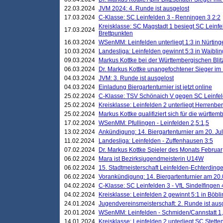
22.03.2024
JVM 2024: 4. Runde ist ausgelost
17.03.2024
C-Klasse: SC Leinfelden 3 - Renningen 3 2:2
Kreisklasse: SC Magstadt 1 besiegt SC Leinfe
17.03.2024
Brettpunkten
16.03.2024
WSenMM: Leinfelden unterliegt 1:3 in Nürting
10.03.2024
Landesliga: Leinfelden gewinnt 5:3 in Waibli
09.03.2024
Markus Kottke bei der Württembergischen Blit
06.03.2024
Dr. Markus Kottke unangefochtener Sieger im M
04.03.2024
JVM: 3. Runde ist ausgelost
04.03.2024
Einladung Biergartenturnier ist jetzt online
25.02.2024
C-Klasse: TSV Schönaich V gegen SC Leinfelde
25.02.2024
Kreisklasse: Leinfelden 2 unterliegt Herrenber
25.02.2024
Markus Kottke qualifiziert sich für die württem
17.02.2024
WSenMM: Pfullingen - Leinfelden 2,5:1,5
13.02.2024
Ankündigung: 14. Biergartenturnier am 20. Ju
11.02.2024
Landesliga: Leinfelden - Zuffenhausen 3:5
07.02.2024
Dr. Markus Kottke Spieler des Monats Februar
06.02.2024
Mara ist Bezirksjugendmeisterin U14W
06.02.2024
15. Stadtmeisterschaft Leinfelden-Echterding
06.02.2024
Vorankündigung: 14. Biergartenturnier am 20
04.02.2024
C-Klasse: SC Leinfelden 3 - VfL Sindelfingen 
04.02.2024
Kreisklasse: Leinfelden 2 gewinnt 5:1 in Böbl
24.01.2024
Jugendvereinsmeisterschaft: 2. Runde ist aus
20.01.2024
WSenMM: Leinfelden - Schmiden/Cannstatt 1,
14.01.2024
Kreisklasse: Leinfelden 2 unterliegt SC Stette