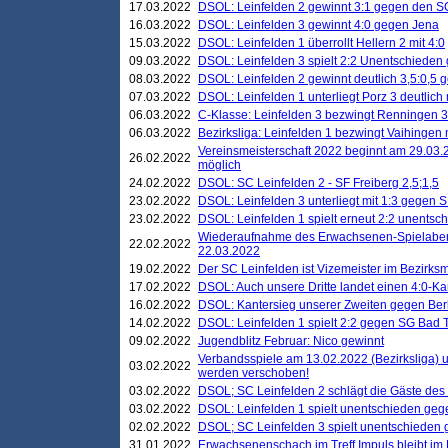
17.03.2022
DSOL: Leinfelden 2 gewinnt 3:1 gegen den 
16.03.2022
DSOL: Leinfelden 3 gewinnt 4:0 gegen Jena
15.03.2022
DSOL: Leinfelden 1 überrollt Hellern 2 mit 4:0
09.03.2022
DSOL: Leinfelden 3 spielt 2:2 Unentschieden
08.03.2022
DSOL: Leinfelden 2 gewinnt deutlich 3,5:0,5
07.03.2022
DSOL: Leinfelden 1 unterliegt Porz 3 deutlich 
06.03.2022
C-Klasse: Leinfelden 3 bezwingt Renningen 3 
06.03.2022
Bezirksliga: Leinfelden 1 bezwingt Vaihingen m
Vereinsmeisterschaft 2022 beginnt am 29.03.2
26.02.2022
möglich
24.02.2022
DSOL: SC Leinfelden 2 - SF Freiberg 2,5;1,5
23.02.2022
DSOL: Leinfelden 3 unterliegt mit 1:3 gegen S
23.02.2022
DSOL: Leinfelden 1 spielt erneut 2:2 unentsc
Wiederaufnahme des Erwachsenen-Spielabend
22.02.2022
22.03.2022
19.02.2022
Der SC Leinfelden ist Vizemeister im Bezirksm
17.02.2022
DSOL: Auch unsere Dritte landet einen 4:0-Ka
16.02.2022
DSOL: Kantersieg unserer Zweiten gegen Ber
14.02.2022
DSOL: Leinfelden 1 spielt 2:2 gegen SG Bad 
09.02.2022
Jugendblitz Februar: Nico gewinnt
Verbandsspiele am 13.02.2022 (Bezirksliga) 
03.02.2022
werden verschoben!
03.02.2022
DSOL; SC Leinfelden 2 schlägt die Gäste des
03.02.2022
DSOL: Leinfelden 1 spielt unentschieden gege
02.02.2022
DSOL; SC Leinfelden 3 spielt unentschieden
31.01.2022
Erwachsenenschach im Treff Impuls bleibt im