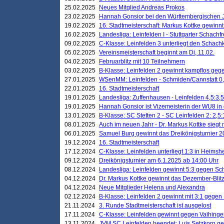
25.02.2025
Neues Mitglied Andreas Prokos
23.02.2025
Hannah Gonsior bei den Württembergischen 
19.02.2025
16. Stadtmeisterschaft: Markus Kottke gewinnt 
16.02.2025
Landesliga: Leinfelden I - Stuttgarter Schachfr
09.02.2025
C-Klasse: Leinfelden 3 unterliegt den Schach
05.02.2025
Vereinsmeisterschaft beginnt am Di, 11.02.
04.02.2025
Februarblitz mit 10 Teilnehmern
03.02.2025
B-Klasse: Leinfelden 2 gewinnt kampflos ge
27.01.2025
WSenMM: Leinfelden - Schmiden/Cannstatt 0,
22.01.2025
16. Stadtmeisterschaft
19.01.2025
Landesliga: Zuffenhausen - Leinfelden 4,5:3,5
19.01.2025
Hannah Gonsior ist Vizemeisterin der WU8 i
13.01.2025
B-Klasse: SC Stetten 2 - SC Leinfelden 2: 2,5:
08.01.2025
Auch im neuen Jahr - Dr. Markus Kottke siegt 
06.01.2025
Samuel Burg gewinnt das Dreikönigsturnier 
19.12.2024
16. Stadtmeisterschaft
17.12.2024
C-Klasse: Leinfelden unterliegt 1:3 in Heimsh
09.12.2024
Dreikönigsturnier am 6.1.2025 ab 14:00 Uhr
08.12.2024
Landesliga: Leinfelden gewinnt 5:3 gegen Sc
04.12.2024
Dr. Markus Kottke gewinnt das Dezember-Blitz
04.12.2024
Neue Mitglieder Helena und Alexandra
02.12.2024
B-Klasse: Leinfelden 2 gewinnt mit 3:1 gegen
21.11.2024
3. Runde Stadtmeisterschaft ist ausgelost
17.11.2024
C-Klasse: Leinfelden gewinnt gegen Vaihinge
13.11.2024
JVM SC Leinfelden beendet: Luis Setzkorn ge