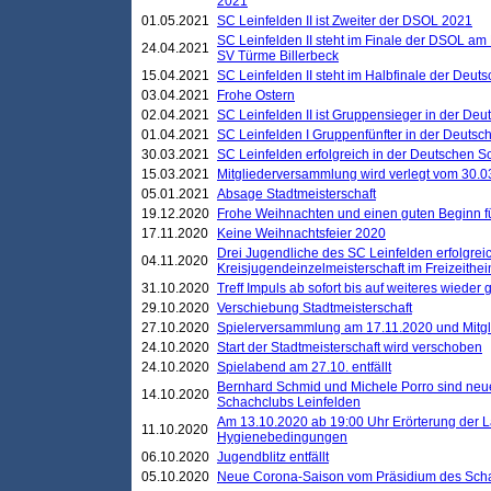
2021
01.05.2021
SC Leinfelden II ist Zweiter der DSOL 2021
SC Leinfelden II steht im Finale der DSOL am 
24.04.2021
SV Türme Billerbeck
15.04.2021
SC Leinfelden II steht im Halbfinale der Deu
03.04.2021
Frohe Ostern
02.04.2021
SC Leinfelden II ist Gruppensieger in der De
01.04.2021
SC Leinfelden I Gruppenfünfter in der Deuts
30.03.2021
SC Leinfelden erfolgreich in der Deutschen 
15.03.2021
Mitgliederversammlung wird verlegt vom 30.0
05.01.2021
Absage Stadtmeisterschaft
19.12.2020
Frohe Weihnachten und einen guten Beginn f
17.11.2020
Keine Weihnachtsfeier 2020
Drei Jugendliche des SC Leinfelden erfolgreic
04.11.2020
Kreisjugendeinzelmeisterschaft im Freizeithe
31.10.2020
Treff Impuls ab sofort bis auf weiteres wieder
29.10.2020
Verschiebung Stadtmeisterschaft
27.10.2020
Spielerversammlung am 17.11.2020 und Mitg
24.10.2020
Start der Stadtmeisterschaft wird verschoben
24.10.2020
Spielabend am 27.10. entfällt
Bernhard Schmid und Michele Porro sind neu
14.10.2020
Schachclubs Leinfelden
Am 13.10.2020 ab 19:00 Uhr Erörterung der L
11.10.2020
Hygienebedingungen
06.10.2020
Jugendblitz entfällt
05.10.2020
Neue Corona-Saison vom Präsidium des Sch