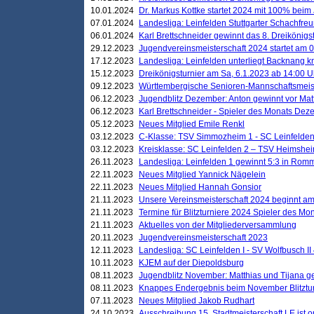
10.01.2024
Dr. Markus Kottke startet 2024 mit 100% beim 
07.01.2024
Landesliga: Leinfelden Stuttgarter Schachfreun
06.01.2024
Karl Brettschneider gewinnt das 8. Dreikönigs
29.12.2023
Jugendvereinsmeisterschaft 2024 startet am 0
17.12.2023
Landesliga: Leinfelden unterliegt Backnang kn
15.12.2023
Dreikönigsturnier am Sa, 6.1.2023 ab 14:00 U
09.12.2023
Württembergische Senioren-Mannschaftsmeiste
06.12.2023
Jugendblitz Dezember: Anton gewinnt vor Matt
06.12.2023
Karl Brettschneider - Spieler des Monats De
05.12.2023
Neues Mitglied Emile Renkl
03.12.2023
C-Klasse: TSV Simmozheim 1 - SC Leinfelden
03.12.2023
Kreisklasse: SC Leinfelden 2 – TSV Heimshei
26.11.2023
Landesliga: Leinfelden 1 gewinnt 5:3 in Ro
22.11.2023
Neues Mitglied Yannick Nägelein
22.11.2023
Neues Mitglied Hannah Gonsior
21.11.2023
Unsere Vereinsmeisterschaft 2024 beginnt am
21.11.2023
Termine für Blitzturniere 2024 Spieler des Mon
21.11.2023
Aktuelles von der Mitgliederversammlung
20.11.2023
Jugendvereinsmeisterschaft 2023
12.11.2023
Landesliga: SC Leinfelden I - SV Wolfbusch II 
10.11.2023
KJEM auf der Diepoldsburg
08.11.2023
Jugendblitz November: Matthias und Tijana 
08.11.2023
Knappes Endergebnis beim November Blitztur
07.11.2023
Neues Mitglied Jakob Rudhart
24.10.2023
Ausschreibung 15. Stadtmeisterschaft LE ist o