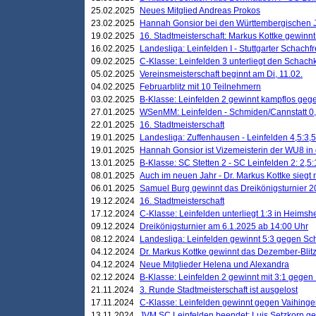
25.02.2025
Neues Mitglied Andreas Prokos
23.02.2025
Hannah Gonsior bei den Württembergischen 
19.02.2025
16. Stadtmeisterschaft: Markus Kottke gewinnt 
16.02.2025
Landesliga: Leinfelden I - Stuttgarter Schachfr
09.02.2025
C-Klasse: Leinfelden 3 unterliegt den Schach
05.02.2025
Vereinsmeisterschaft beginnt am Di, 11.02.
04.02.2025
Februarblitz mit 10 Teilnehmern
03.02.2025
B-Klasse: Leinfelden 2 gewinnt kampflos ge
27.01.2025
WSenMM: Leinfelden - Schmiden/Cannstatt 0,
22.01.2025
16. Stadtmeisterschaft
19.01.2025
Landesliga: Zuffenhausen - Leinfelden 4,5:3,5
19.01.2025
Hannah Gonsior ist Vizemeisterin der WU8 i
13.01.2025
B-Klasse: SC Stetten 2 - SC Leinfelden 2: 2,5:
08.01.2025
Auch im neuen Jahr - Dr. Markus Kottke siegt 
06.01.2025
Samuel Burg gewinnt das Dreikönigsturnier 
19.12.2024
16. Stadtmeisterschaft
17.12.2024
C-Klasse: Leinfelden unterliegt 1:3 in Heimsh
09.12.2024
Dreikönigsturnier am 6.1.2025 ab 14:00 Uhr
08.12.2024
Landesliga: Leinfelden gewinnt 5:3 gegen Sc
04.12.2024
Dr. Markus Kottke gewinnt das Dezember-Blitz
04.12.2024
Neue Mitglieder Helena und Alexandra
02.12.2024
B-Klasse: Leinfelden 2 gewinnt mit 3:1 gegen
21.11.2024
3. Runde Stadtmeisterschaft ist ausgelost
17.11.2024
C-Klasse: Leinfelden gewinnt gegen Vaihinge
13.11.2024
JVM SC Leinfelden beendet: Luis Setzkorn ge