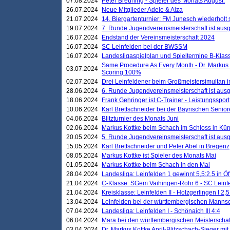
07.08.2024
Peter Breuning - Spieler des Monats August.
26.07.2024
Neue Mitglieder Adele & Aiza
21.07.2024
14. Biergartenturnier: FM Junesch wiederholt
19.07.2024
7. Runde Jugendvereinsmeisterschaft ist ausg
16.07.2024
Endstand der Vereinsmeisterschaft 2024
16.07.2024
SC Leinfelden bei der BWSSM
16.07.2024
Landesligaspielplan und Spieltermine B-Kla
Same Procedure As Every Month - Dr. Markus 
03.07.2024
Scoring 100%
02.07.2024
Drei Leinfeldener beim Großmeistersimultan 
28.06.2024
6. Runde Jugendvereinsmeisterschaft ist ausg
18.06.2024
Frank Gehringer ist C-Trainer - Leistungssport
10.06.2024
Karl Brettschneider bei der Bayrischen Senio
04.06.2024
Blitzturnier des Monats Juni
02.06.2024
Markus Kottke beim Schach im Schloss in Kü
20.05.2024
5. Runde Jugendvereinsmeisterschaft ist ausg
15.05.2024
Karl Brettschneider und Peter Abel in Bregenz
08.05.2024
Markus Kottke ist Spieler des Monats Mai
01.05.2024
Markus Kottke beim Schach in den Mai
28.04.2024
Landesliga: Leinfelden 1 gewinnt 5,5:2,5 in Ö
21.04.2024
C-Klasse: SGem Vaihingen-Rohr 6 - SC Leinfe
21.04.2024
Kreisklasse: Leinfelden II - Holzgerlingen I 2,5
13.04.2024
Leinfelden bei der württembergischen Mannsc
07.04.2024
Landesliga: Leinfelden I - Schönaich III 4:4
06.04.2024
Mara bei den württembergischen Meisterscha
03.04.2024
Dr. Markus Kottke April-Blitzschach-Sieger mit