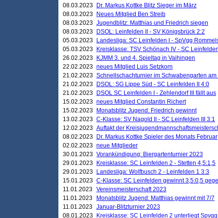
08.03.2023
Dr. Markus Kottke Blitz Sieger im März
08.03.2023
Neues Mitglied Ben Streib
08.03.2023
Jugendblitz: Matthias und Friedrich siegen
08.03.2023
DSOL: Leinfelden II - SV Königsbrück 2:2
05.03.2023
Landesliga: SC Leinfelden I - SpVgg Rommels
05.03.2023
Kreisklasse: TSV Schönach IV - SC Leinfelden 
26.02.2023
KJMM 3. und 4. Spieltag in Vaihingen
22.02.2023
neues Mitglied Luis Setzkorn
21.02.2023
Schnellschachturnier im Schwabengarten am
21.02.2023
DSOL: SG Lippe Süd - SC Leinfelden II 4:0
21.02.2023
DSOL SC Leinfelden I - Zehlendorf III fällt aus
15.02.2023
neues Mitglied Constantin Richert
15.02.2023
Monatsblitz Jugend: Friedrich gewinnt
13.02.2023
C-Klasse: SV Nagold II - SC Leinfelden III 3:1
12.02.2023
Auftakt der Kreisjugendmannschaftsmeistersc
08.02.2023
Dr. Markus Kottke Spieler des Monats Februar
02.02.2023
neue Mitglieder
30.01.2023
Vorankündigung: Biergartenturnier 2023
29.01.2023
Kreisklasse: SC Leinfelden 2 - Stetten 4,5:1,5
29.01.2023
Landesliga: Wolfbusch 2 - Leinfelden 1 3:3
15.01.2023
C-Klasse: SC Leinfelden gewinnt 3,5:0,5 geg
11.01.2023
Vereinsmeisterschaft 2023
11.01.2023
Monatsblitz Jugend: Matthias gewinnt mit 7/7
11.01.2023
Januar-Blitzturnier 2023
08.01.2023
Kreisklasse: SC Leinfelden 2 unterliegt Spvg