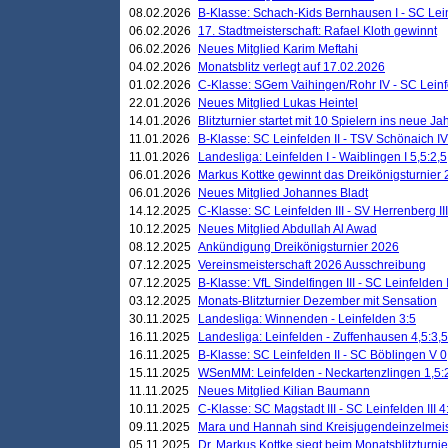
08.02.2026
B-Klasse: Schach-Kids Bernhausen I - SC Leinf
06.02.2026
17. Stadtmeisterschaft: Rafael Kloth gewinnt
06.02.2026
Neues Mitglied Karim Meftahi
04.02.2026
Monatsblitz verlegt auf 17.02.2026
01.02.2026
C-Klasse: SGem Vaihingen/Rohr IV - SC Leinfel
22.01.2026
Neues Mitglied Lukas Heintel
14.01.2026
Blitzturnier startet mit 10 Spielern ins neue J
11.01.2026
B-Klasse: SC Leinfelden II - TSV Schönaich IV
11.01.2026
Landesliga: Leinfelden I - Waiblingen I 5,5:2,5
06.01.2026
Markus Kottke gewinnt das Dreikönigsturnier
06.01.2026
Neues Mitglied Johannes Bladt
14.12.2025
C-Klasse: SC Leinfelden III - SV Herrenberg III
10.12.2025
Neues Mitglied Abdullah Al Awad
08.12.2025
Ankündigung Dreikönigsturnier 2026
07.12.2025
Vereinsmeisterschaft 2026 Ausschreibung
07.12.2025
B-Klasse: VfL Sindelfingen III - SC Leinfelden I
03.12.2025
Monats-Blitzturnier Dezember mit Sensation
30.11.2025
Landesliga: Winnenden - Leinfelden 3:5
16.11.2025
Landesliga: Leinfelden - Zuffenhausen 4,5:3,5
16.11.2025
B-Klasse: SC Leinfelden II - SC Böblingen V 0
15.11.2025
WSenMM: Leinfelden - Neckartenzlingen 1,5:
11.11.2025
Neues Mitglied Kilian Baumann
10.11.2025
C-Klasse: SC Magstadt III - SC Leinfelden III 4
09.11.2025
Mara und Hannah sind Kreisjugendeinzelmei
05.11.2025
Dr. Markus Kottke siegt beim Monatsblitzturn