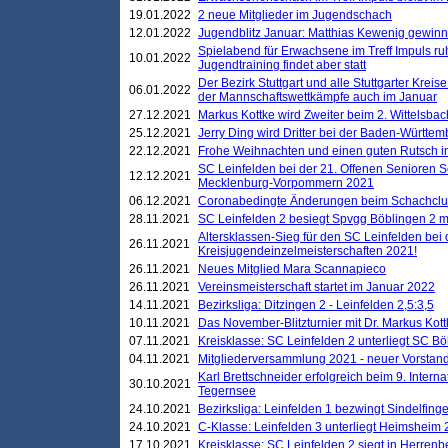
19.01.2022
2 neue Mitglieder im Jugendschach
12.01.2022
Jugendblitz Januar: Matthias Kewenig gewinn
Spielabend für Erwachsene im Treff Impuls ru
10.01.2022
Jugendtraining findet aber statt
Der Bezirk Stuttgart und alle Stuttgarter Krei
06.01.2022
der Mannschaftswettkämpfe auch im Januar
27.12.2021
Markus Kottke wird Zweiter beim 2. Wittelsb
25.12.2021
Jerry Ding wird Dritter bei der Baden-Württem
22.12.2021
Frohe Weihnachten und einen guten Rutsch i
SC Leinfelden bei der 21. Offenen Senioren S
12.12.2021
Mecklenburg-Vorpommern 2021
06.12.2021
Coronabedingte Änderungen beim Schachclub 
28.11.2021
SC Leinfelden 2 besiegt Spvgg Böblingen 2 mi
Altersklassen-Sieg für den SC Leinfelden bei
26.11.2021
Kreisjugendeinzelmeisterschaften 2021!
26.11.2021
Neues Mitglied Mara Scannapieco
26.11.2021
Vereinsmeisterschaft startet im Januar 2022
14.11.2021
Bezirksliga: Ditzingen 2 - Leinfelden 2,5:3,5
10.11.2021
Das November-Blitzturnier mit Dr. Markus Kott
07.11.2021
Kreisklasse: SC Leinfelden 2 unterliegt SC B
04.11.2021
Mitgliederversammlung 2021 - neuer Vorstan
Karl Brettschneider erfolgreich beim 9. Inte
30.10.2021
Tegernsee
24.10.2021
Bezirksliga: Leinfelden 1 bezwingt Sindelfinge
24.10.2021
C-Klasse: Leinfelden 3 unterliegt Heimsheim 2
17.10.2021
Kreisklasse: SC Leinfelden 2 siegt in Herrenbe