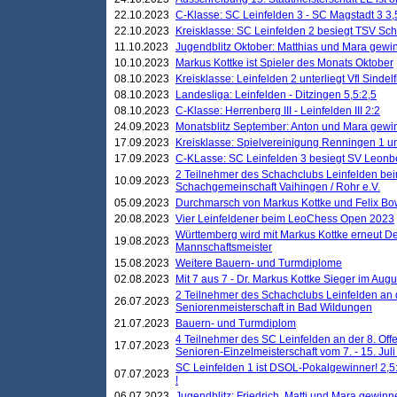
22.10.2023
C-Klasse: SC Leinfelden 3 - SC Magstadt 3 3,
22.10.2023
Kreisklasse: SC Leinfelden 2 besiegt TSV Schö
11.10.2023
Jugendblitz Oktober: Matthias und Mara gewi
10.10.2023
Markus Kottke ist Spieler des Monats Oktober
08.10.2023
Kreisklasse: Leinfelden 2 unterliegt Vfl Sindel
08.10.2023
Landesliga: Leinfelden - Ditzingen 5,5:2,5
08.10.2023
C-Klasse: Herrenberg III - Leinfelden III 2:2
24.09.2023
Monatsblitz September: Anton und Mara gew
17.09.2023
Kreisklasse: Spielvereinigung Renningen 1 unt
17.09.2023
C-KLasse: SC Leinfelden 3 besiegt SV Leonbe
2 Teilnehmer des Schachclubs Leinfelden bei
10.09.2023
Schachgemeinschaft Vaihingen / Rohr e.V.
05.09.2023
Durchmarsch von Markus Kottke und Felix Bow
20.08.2023
Vier Leinfeldener beim LeoChess Open 2023
Württemberg wird mit Markus Kottke erneut D
19.08.2023
Mannschaftsmeister
15.08.2023
Weitere Bauern- und Turmdiplome
02.08.2023
Mit 7 aus 7 - Dr. Markus Kottke Sieger im Augus
2 Teilnehmer des Schachclubs Leinfelden an 
26.07.2023
Seniorenmeisterschaft in Bad Wildungen
21.07.2023
Bauern- und Turmdiplom
4 Teilnehmer des SC Leinfelden an der 8. O
17.07.2023
Senioren-Einzelmeisterschaft vom 7. - 15. Jul
SC Leinfelden 1 ist DSOL-Pokalgewinner! 2,5:1
07.07.2023
!
06.07.2023
Jugendblitz: Friedrich, Matti und Mara gewinn