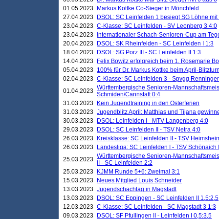
01.05.2023
Markus Kottke Co-Sieger in Mönchfeld
27.04.2023
DSOL: SC Leinfelden 1 besiegt SG Löhne mit 
23.04.2023
C-Klasse: SC Leinfelden - SV Leonberg 3 4:0
23.04.2023
Internationaler Schach-Senioren-Cup am Te
20.04.2023
DSOL: SK Rheinfelden - SC Leinfelden I 1:3
18.04.2023
DSOL: SG Porz III - SC Leinfelden II 1:3
14.04.2023
Felix Bowitz erfolgreich beim 1. Rosemarie B
05.04.2023
100% für Dr. Markus Kottke beim April-Blitztur
02.04.2023
C-Klasse: SC Leinfelden 3 - Spvgg Renningen
Württembergische Senioren-Mannschaftsmeist
01.04.2023
Schmiden/Cannstatt 0:4
31.03.2023
Kein Jugendtraining in den Osterferien
31.03.2023
Jugendblitz April: Matthias und Tijana gewinn
30.03.2023
DSOL: Leinfelden I - MTV Langenberg 4:0
29.03.2023
DSOL: SC Leinfelden II - TSV Netra 4:0
26.03.2023
Kreisklasse: SC Leinfelden II - TSV Heimsheim
26.03.2023
Landesliga: SC Leinfelden I - TSV Schönaich II
Württembergische Senioren-Mannschaftsmeiste
25.03.2023
II - SC Leinfelden 2:2
25.03.2023
KJMM Runde 5+6: Zweimal 3:1
15.03.2023
Neues Mitglied Louis Schneider
13.03.2023
Jugendschachtag in Magstadt
13.03.2023
DSOL: SC Eppingen - SC Leinfelden II 1,5:2,5
12.03.2023
C-Klasse: SC Leinfelden - SC Magstadt 3 1:3
09.03.2023
DSOL: SF Pfullingen II - Leinfelden I 0,5:3,5