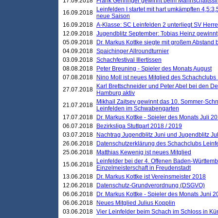
17.09.2018
Frank Gehringer gewinnt beim Mannschaftssi
Leinfelden I startet mit hart umkämpften 4,5:
16.09.2018
neue Saison
16.09.2018
A-Klasse: SC Leinfelden 2 unterliegt SV Herre
12.09.2018
Jugendblitz September: Tobias Heinz gewinnt
05.09.2018
Dr. Markus Kottke siegte mit großem Abstand 
04.09.2018
Spaichinger Allroundturnier
03.09.2018
Schachfestival Illertissen
08.08.2018
Peter Breuning - Spieler des Monats August
07.08.2018
Nino Moll ist neues Mitglied des Schachclubs
Karl Brettschneider und Peter Abel bei den D
27.07.2018
Hamburg aktiv
Mikhail Zaitsev gewinnt das 10. Sommer-Schn
21.07.2018
Leinfelden im Schwabengarten
17.07.2018
Dr. Markus Kottke - Spieler des Monats Juli 2
06.07.2018
Bezirksliga Stuttgart 2018 / 2019
03.07.2018
Nachtrag Jugendblitz Juni und Jugendblitz Jul
26.06.2018
Datenschutzerklärung des Schachclubs Lein
25.06.2018
Matthias Kewenig ist neues Mitglied
Leinfelder bei der 4. Offenen Baden-Württem
15.06.2018
Einzelmeisterschaft in Freudenstadt
13.06.2018
Dr. Markus Kottke ist Vereinsmeister 2018
12.06.2018
Datenschutz-Grundverordnung (DSGVO)
06.06.2018
Dr. Markus Kottke - Spieler des Monats Juni 
06.06.2018
Neues Mitglied Julius Kopplin
03.06.2018
Vier Leinfelder beim Schach im Schloss in K