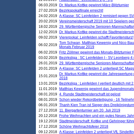
06.03.2019
Dr. Markus Kottke gewinnt März-Blitzturnier
27.02.2019
Bezirkspokalfinale erreicht!
24.02.2019
A-Klasse: SC Leinfelden 2 remisiert gegen SV
20.02.2019
Vereinsmeisterschaft 2019 mit 10 Spielern ges
18.02.2019
29. Württembergische Senioren-Mannschaftsm
12.02.2019
Dr. Markus Kottke gewinnt die Stadtmeistersc
09.02.2019
Viererpokal: Leinfelden schafft Favoritensturz!
Tom Schwan, Matthias Kewenig und Nico Baue
06.02.2019
Monats Februar 2019
06.02.2019
Fritz Zöllmer gewinnt das Monats-Blitzturnier 
03.02.2019
Bezirksliga : SC Leinfelden I - SV Leonberg 4:
26.01.2019
29. Württembergische Senioren-Mannschaftsm
20.01.2019
A-Klasse: SC Leinfelden 2 unterliegt SC Magst
Dr. Markus Kottke gewinnt die Jahreswertung d
15.01.2019
2018
13.01.2019
Bezirksliga : Leinfelden I verliert deutlich mit 
11.01.2019
Matthias Kewenig gewinnt das Jugendmonatsbl
08.01.2019
4. Runde Stadtmeisterschaft ist gelost
08.01.2019
Schon wieder Rekordbeteiligung - 16 Teilneh
06.01.2019
Thanh Kien Tran ist Sieger des Dreikönigstur
27.12.2018
11. Biergartenturnier am 20. Juli 2019
20.12.2018
Frohe Weihnachten und ein gutes Neues Jah
19.12.2018
Stadtmeisterschaft: Kottke und Gehringer führ
17.12.2018
Schöne Weihnachtsfeier 2018
09.12.2018
A-Klasse: Leinfelden 2 unterliegt VfL Sindelfin