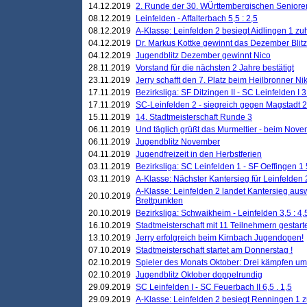
14.12.2019
2. Runde der 30. WÜrttembergischen Seniore
08.12.2019
Leinfelden - Affalterbach 5,5 : 2,5
08.12.2019
A-Klasse: Leinfelden 2 besiegt Aidlingen 1 zu
04.12.2019
Dr. Markus Kottke gewinnt das Dezember Blitzt
04.12.2019
Jugendblitz Dezember gewinnt Nico
28.11.2019
Vorstand für die nächsten 2 Jahre bestätigt
23.11.2019
Jerry schafft den 7. Platz beim Heilbronner 
17.11.2019
Bezirksliga: SF Ditzingen II - SC Leinfelden I 3
17.11.2019
SC-Leinfelden 2 - siegreich gegen Magstadt 2
15.11.2019
14. Stadtmeisterschaft Runde 3
06.11.2019
Und täglich grüßt das Murmeltier - beim Novemb
06.11.2019
Jugendblitz November
04.11.2019
Jugendfreizeit in den Herbstferien
03.11.2019
Bezirksliga: SC Leinfelden 1 - SF Oeffingen 1 
03.11.2019
A-Klasse: Nächster Kantersieg für Leinfelden 2
A-Klasse: Leinfelden 2 landet Kantersieg aus
20.10.2019
Brettpunkten
20.10.2019
Bezirksliga: Schwaikheim - Leinfelden 3,5 : 4,
16.10.2019
Stadtmeisterschaft mit 11 Teilnehmern gestart
13.10.2019
Jerry erfolgreich beim Kirnbach Jugendopen!
07.10.2019
Stadtmeisterschaft startet am Donnerstag !
02.10.2019
Spieler des Monats Oktober: Drei kämpfen um
02.10.2019
Jugendblitz Oktober doppelrundig
29.09.2019
SC Leinfelden I - SC Feuerbach II 6,5 . 1,5
29.09.2019
A-Klasse: Leinfelden 2 besiegt Renningen 1 z