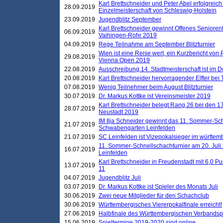
Karl Brettschneider und Peter Abel erfolgreich
28.09.2019
Einzelmeisterschaft von Schleswig-Holstein
23.09.2019
Jugendblitz September
Karl Brettschneider gewinnt Offenes Seniore
06.09.2019
Vaihingen-Rohr 2019
04.09.2019
Rege Teilnahme am September Blitzturnier
Wien ist eine Reise wert, ein Kurzbericht von
29.08.2019
Vienna Open 2019
22.08.2019
Ausschreibung 14. Stadtmeisterschaft ist im
20.08.2019
Karl Brettschneider hervorragender Elfter bei
07.08.2019
Wenig Teilnehmer beim August Blitzturnier
30.07.2019
Dr. Markus Kottke ist Vereinsmeister 2019
Karl Brettschneider belegt Rang 26 bei den 1
28.07.2019
Neustadt 2019
IM Ilja Schneider gewinnt das 11. Sommer-Sch
21.07.2019
Schwabengarten Leinfelden
21.07.2019
SC Leinfelden ist Vizepokalsieger im württem
11. Sommer-Schnellschachturnier am 20. Jul
16.07.2019
Leinfelden
Karl Brettschneider in Freudenstadt mit 6,0 
13.07.2019
11
04.07.2019
Jugendblitz Juli
03.07.2019
Dr. Markus Kottke ist Spieler des Monats Juli
30.06.2019
Zwei neue Mitglieder für den Schachclub
30.06.2019
Württembergisches Viererpokalfinale erreicht!
27.06.2019
Halbfinale des Württembergischen Verbands
15.06.2019
Spieltermine 2019-2020 sind online