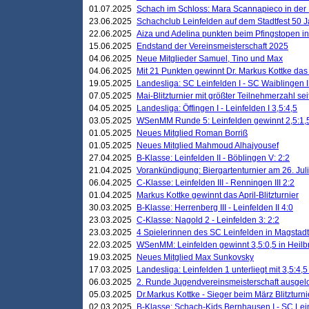
01.07.2025
Schach im Schloss: Mara Scannapieco in der
23.06.2025
Schachclub Leinfelden auf dem Stadtfest 50 
22.06.2025
Aiza und Adelina punkten beim Pfingstopen i
15.06.2025
Endstand der Vereinsmeisterschaft 2025
04.06.2025
Neue Mitglieder Samuel, Tino und Max
04.06.2025
Mit 21 Punkten gewinnt Dr. Markus Kottke das J
19.05.2025
Landesliga: SC Leinfelden I - SC Waiblingen I
07.05.2025
Mai-Blitzturnier mit größter Teilnehmerzahl se
04.05.2025
Landesliga: Öffingen I - Leinfelden I 3,5:4,5
03.05.2025
WSenMM Runde 5: Leinfelden gewinnt 2,5:1,
01.05.2025
Neues Mitglied Roman Borriß
01.05.2025
Neues Mitglied Mahmoud Alhajyousef
27.04.2025
B-Klasse: Leinfelden II - Böblingen V: 2:2
21.04.2025
Vorankündigung: Biergartenturnier am 26. Juli
06.04.2025
C-Klasse: Leinfelden III - Renningen III 2:2
01.04.2025
Markus Kottke gewinnt das April-Blitzturnier
30.03.2025
B-Klasse: Herrenberg III - Leinfelden II 4:0
23.03.2025
C-Klasse: Nagold 2 - Leinfelden 3: 2:2
23.03.2025
4 Spielerinnen des SC Leinfelden in Magstadt
22.03.2025
WSenMM: Leinfelden gewinnt 3,5:0,5 in Heilb
19.03.2025
Neues Mitglied Max Sunkovsky
17.03.2025
Landesliga: Leinfelden 1 unterliegt mit 3,5:4,5
06.03.2025
2. Runde Jugendvereinsmeisterschaft ausgel
05.03.2025
Dr.Markus Kottke - Sieger beim März Blitzturni
02.03.2025
B-Klasse: Schach-Kids Bernhausen I - SC Lein