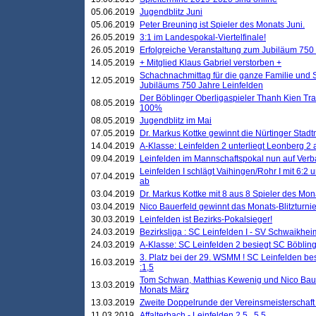
05.06.2019
Jugendblitz Juni
05.06.2019
Peter Breuning ist Spieler des Monats Juni.
26.05.2019
3:1 im Landespokal-Viertelfinale!
26.05.2019
Erfolgreiche Veranstaltung zum Jubiläum 750
14.05.2019
+ Mitglied Klaus Gabriel verstorben +
Schachnachmittag für die ganze Familie und 
12.05.2019
Jubiläums 750 Jahre Leinfelden
Der Böblinger Oberligaspieler Thanh Kien Tran
08.05.2019
100%
08.05.2019
Jugendblitz im Mai
07.05.2019
Dr. Markus Kottke gewinnt die Nürtinger Stadt
14.04.2019
A-Klasse: Leinfelden 2 unterliegt Leonberg 2 a
09.04.2019
Leinfelden im Mannschaftspokal nun auf Ver
Leinfelden I schlägt Vaihingen/Rohr I mit 6:2 
07.04.2019
ab
03.04.2019
Dr. Markus Kottke mit 8 aus 8 Spieler des Mona
03.04.2019
Nico Bauerfeld gewinnt das Monats-Blitzturnier
30.03.2019
Leinfelden ist Bezirks-Pokalsieger!
24.03.2019
Bezirksliga : SC Leinfelden I - SV Schwaikheim
24.03.2019
A-Klasse: SC Leinfelden 2 besiegt SC Böbling
3. Platz bei der 29. WSMM ! SC Leinfelden b
16.03.2019
:1,5
Tom Schwan, Matthias Kewenig und Nico Baue
13.03.2019
Monats März
13.03.2019
Zweite Doppelrunde der Vereinsmeisterschaft i
11.03.2019
Affalterbach - Leinfelden 2,5 . 5,5