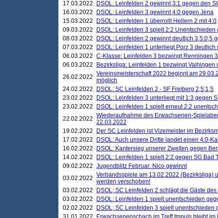
17.03.2022
DSOL: Leinfelden 2 gewinnt 3:1 gegen den 
16.03.2022
DSOL: Leinfelden 3 gewinnt 4:0 gegen Jena
15.03.2022
DSOL: Leinfelden 1 überrollt Hellern 2 mit 4:0
09.03.2022
DSOL: Leinfelden 3 spielt 2:2 Unentschieden
08.03.2022
DSOL: Leinfelden 2 gewinnt deutlich 3,5:0,5
07.03.2022
DSOL: Leinfelden 1 unterliegt Porz 3 deutlich 
06.03.2022
C-Klasse: Leinfelden 3 bezwingt Renningen 3 
06.03.2022
Bezirksliga: Leinfelden 1 bezwingt Vaihingen m
Vereinsmeisterschaft 2022 beginnt am 29.03.2
26.02.2022
möglich
24.02.2022
DSOL: SC Leinfelden 2 - SF Freiberg 2,5;1,5
23.02.2022
DSOL: Leinfelden 3 unterliegt mit 1:3 gegen S
23.02.2022
DSOL: Leinfelden 1 spielt erneut 2:2 unentsc
Wiederaufnahme des Erwachsenen-Spielabend
22.02.2022
22.03.2022
19.02.2022
Der SC Leinfelden ist Vizemeister im Bezirksm
17.02.2022
DSOL: Auch unsere Dritte landet einen 4:0-Ka
16.02.2022
DSOL: Kantersieg unserer Zweiten gegen Ber
14.02.2022
DSOL: Leinfelden 1 spielt 2:2 gegen SG Bad 
09.02.2022
Jugendblitz Februar: Nico gewinnt
Verbandsspiele am 13.02.2022 (Bezirksliga) 
03.02.2022
werden verschoben!
03.02.2022
DSOL; SC Leinfelden 2 schlägt die Gäste des
03.02.2022
DSOL: Leinfelden 1 spielt unentschieden gege
02.02.2022
DSOL; SC Leinfelden 3 spielt unentschieden
31.01.2022
Erwachsenenschach im Treff Impuls bleibt im