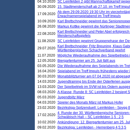
04.10.2020
SC Leinfelden 2 gibt Mannschaftskampf gege
30.09.2020
15. Stadtmeisterschaft ab 27.10. im Treff Impu
Ab dem 29.09.2020 19:30 Uhr im vierzehntäg
17.09.2020
Erwachsenenspielabend im Treff Impuls
10.09.2020
Karl Brettschneider gewinnt das Seniorenopen
26.08.2020
Markus Kottke gewinnt die Nürtinger Stadtmei
Karl Brettschneider und Peter Abel erfolgreic
22.08.2020
Meisterschaftsgipfels
11.08.2020
SC Leinfelden gewinnt Gruppenphase der De
Karl Brettschneider, Fritz Breuning, Klaus Gab
29.07.2020
Württembergischen Schachverband geehrt
11.07.2020
Mögliche Wiederaufnahme des Spielbetriebs
12.05.2020
Biergartenturnier am 25. Juli fällt aus
03.05.2020
Die Wiederaufnahme des Spielabends im Treff
16.04.2020
Spielabend im Treff Impuls frühestens wieder
30.03.2020
Monatsblitzturnier am 07.04.2020 ist abgesag
14.03.2020
Jugendtraining bis Ende der Osterferien ausg
13.03.2020
Der Spielbetrieb im SVW ist bis Ostern ausges
08.03.2020
A-Klasse, Runde 8: SC Leinfelden 2 besiegt 
05.03.2020
Jugendbiltz März
04.03.2020
Spieler des Monats März ist Markus Hofer
23.02.2020
Bezirksliga-Spitzenduell: Leinfelden - Spvgg 
4. Runde der 30. Württembergische Senioren
17.02.2020
Schwäbisch Hall – SC Leinfelden 1,5 : 2,5
10.02.2020
Ankündigung: 12. Biergartenturnier am 25. Juli
09.02.2020
Bezirksliga: Leinfelden - Herrenberg 4,5:3,5