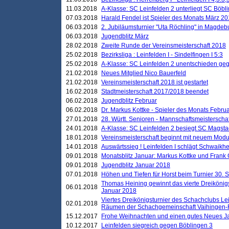
11.03.2018
A-Klasse: SC Leinfelden 2 unterliegt SC Böbli
07.03.2018
Harald Fendel ist Spieler des Monats März 2
06.03.2018
2. Jubiläumsturnier "Uta Röchling" in Magdebu
06.03.2018
Jugendblitz März
28.02.2018
Zweite Runde der Vereinsmeisterschaft 2018
25.02.2018
Bezirksliga : Leinfelden I - Sindelfingen I 5:3
25.02.2018
A-Klasse: SC Leinfelden 2 unentschieden geg
21.02.2018
Neues Mitglied Nico Bauerfeld
21.02.2018
Vereinsmeisterschaft 2018 ist gestartet
16.02.2018
Stadtmeisterschaft 2017/2018 beendet
06.02.2018
Jugendblitz Februar
06.02.2018
Dr. Markus Kottke - Spieler des Monats Febru
27.01.2018
28. Württ. Senioren - Mannschaftsmeisterscha
24.01.2018
A-Klasse: SC Leinfelden 2 besiegt SC Magstadt
18.01.2018
Vereinsmeisterschaft beginnt mit neuem Mod
14.01.2018
Auswärtssieg ! Leinfelden I schlägt Schwaikhei
09.01.2018
Monatsblitz Januar: Markus Kottke und Frank
09.01.2018
Jugendblitz Januar 2018
07.01.2018
Höhen und Tiefen für Horst beim Turnier 30. 
Thomas Heining gewinnt das vierte Dreikönigs
06.01.2018
Januar 2018
Viertes Dreikönigsturnier des Schachclubs Le
02.01.2018
Räumen der Schachgemeinschaft Vaihingen-
15.12.2017
Frohe Weihnachten und einen gutes Neues J
10.12.2017
Leinfelden siegreich gegen Böblingen 3