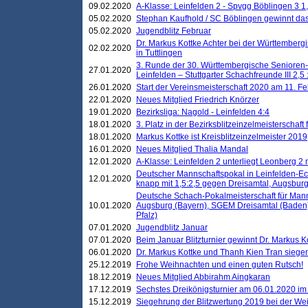
09.02.2020
A-Klasse: Leinfelden 2 - Spvgg Böblingen 3 1,
05.02.2020
Stephan Kaufhold / SC Böblingen gewinnt das 
05.02.2020
Jugendblitz Februar
Dr. Markus Kottke Achter bei der Württembergi
02.02.2020
in Tuttlingen
3. Runde der 30. Württembergische Senioren
27.01.2020
Leinfelden – Stuttgarter Schachfreunde III 2,5 
26.01.2020
Start der Vereinsmeisterschaft 2020 am 11. F
22.01.2020
Neues Mitglied Friedrich Knörzer
19.01.2020
Bezirksliga: Nagold - Leinfelden 4:4
18.01.2020
3. Platz in der Bezirksblitzeinzelmeisterschaft
18.01.2020
Markus Kottke ist Kreisblitzeinzelmeister 2019
16.01.2020
Neues Mitglied Thalia Mandal
12.01.2020
A-Klasse: Leinfelden 2 unterliegt Leonberg 2 
Deutscher Mannschaftspokal in Leinfelden-Ech
12.01.2020
knapp mit 1,5:2,5 gegen Dreisamtal, Augsbur
Deutsche Schach-Pokalmeisterschaft für Mann
10.01.2020
Augsburg (Bayern), SGEM Dreisamtal (Baden
Pfalz)
07.01.2020
Jugendblitz Januar
07.01.2020
Beim Januar Blitzturnier gewinnt Dr. Markus 
06.01.2020
Dr. Markus Kottke und Thanh Kien Tran siegen
25.12.2019
Frohe Weihnachten und einen guten Rutsch!
18.12.2019
Neues Mitglied Abbirahm Aingkaran
17.12.2019
Sechstes Dreikönigsturnier am 06.01.2020 im T
15.12.2019
Siegehrung der Blitzwertung 2019 bei der Wei