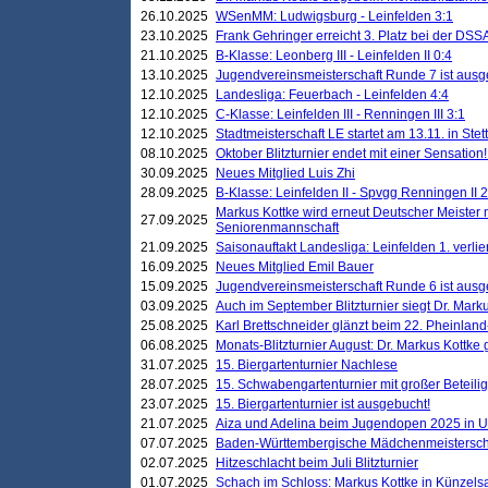
26.10.2025
WSenMM: Ludwigsburg - Leinfelden 3:1
23.10.2025
Frank Gehringer erreicht 3. Platz bei der DS
21.10.2025
B-Klasse: Leonberg III - Leinfelden II 0:4
13.10.2025
Jugendvereinsmeisterschaft Runde 7 ist ausg
12.10.2025
Landesliga: Feuerbach - Leinfelden 4:4
12.10.2025
C-Klasse: Leinfelden III - Renningen III 3:1
12.10.2025
Stadtmeisterschaft LE startet am 13.11. in Stet
08.10.2025
Oktober Blitzturnier endet mit einer Sensation!
30.09.2025
Neues Mitglied Luis Zhi
28.09.2025
B-Klasse: Leinfelden II - Spvgg Renningen II 2
Markus Kottke wird erneut Deutscher Meister 
27.09.2025
Seniorenmannschaft
21.09.2025
Saisonauftakt Landesliga: Leinfelden 1. verlier
16.09.2025
Neues Mitglied Emil Bauer
15.09.2025
Jugendvereinsmeisterschaft Runde 6 ist ausg
03.09.2025
Auch im September Blitzturnier siegt Dr. Mark
25.08.2025
Karl Brettschneider glänzt beim 22. Pheinlan
06.08.2025
Monats-Blitzturnier August: Dr. Markus Kottke
31.07.2025
15. Biergartenturnier Nachlese
28.07.2025
15. Schwabengartenturnier mit großer Beteili
23.07.2025
15. Biergartenturnier ist ausgebucht!
21.07.2025
Aiza und Adelina beim Jugendopen 2025 in 
07.07.2025
Baden-Württembergische Mädchenmeistersch
02.07.2025
Hitzeschlacht beim Juli Blitzturnier
01.07.2025
Schach im Schloss: Markus Kottke in Künzels