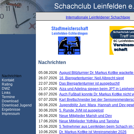
Internationale Leinfeldener Schachtage
Nachrichten
05.08.2026
August Blitzturnier Dr. Markus Kottke wackel
Nachrichten
26.07.2026
16. Biergartenturnier: Neil Albrecht siegt
Kontakt
22.07.2026
Das Biergartenturnier ist ausgebucht!
Rating
DWZ
21.07.2026
Aiza und Adelina siegen beim JPT in Leiphei
Links
08.07.2026
Auch Fußball konnte Dr. Markus Kottke nicht
Termine
07.07.2026
Karl Brettschneider bei der Seniorenmeister
Download
30.06.2026
Jugendblitz Juni: Mara, Hannah und Dev gew
Download Jugend
Ergebnisse
30.06.2026
5. Runde JVM ist ausgelost
Impressum
26.06.2026
Neue Mitglieder Marish und Dev
17.06.2026
Neue Mitglieder Yothika und Tanisha
15.06.2026
5 Teilnehmer aus Leinfelden beim Schach im 
10.06.2026
Dr. Markus Kottke ist Vereinsmeister 2026