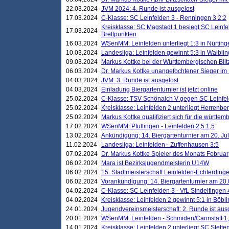
22.03.2024
JVM 2024: 4. Runde ist ausgelost
17.03.2024
C-Klasse: SC Leinfelden 3 - Renningen 3 2:2
Kreisklasse: SC Magstadt 1 besiegt SC Leinfe
17.03.2024
Brettpunkten
16.03.2024
WSenMM: Leinfelden unterliegt 1:3 in Nürting
10.03.2024
Landesliga: Leinfelden gewinnt 5:3 in Waibli
09.03.2024
Markus Kottke bei der Württembergischen Blit
06.03.2024
Dr. Markus Kottke unangefochtener Sieger im M
04.03.2024
JVM: 3. Runde ist ausgelost
04.03.2024
Einladung Biergartenturnier ist jetzt online
25.02.2024
C-Klasse: TSV Schönaich V gegen SC Leinfelde
25.02.2024
Kreisklasse: Leinfelden 2 unterliegt Herrenber
25.02.2024
Markus Kottke qualifiziert sich für die württem
17.02.2024
WSenMM: Pfullingen - Leinfelden 2,5:1,5
13.02.2024
Ankündigung: 14. Biergartenturnier am 20. Ju
11.02.2024
Landesliga: Leinfelden - Zuffenhausen 3:5
07.02.2024
Dr. Markus Kottke Spieler des Monats Februar
06.02.2024
Mara ist Bezirksjugendmeisterin U14W
06.02.2024
15. Stadtmeisterschaft Leinfelden-Echterding
06.02.2024
Vorankündigung: 14. Biergartenturnier am 20
04.02.2024
C-Klasse: SC Leinfelden 3 - VfL Sindelfingen 
04.02.2024
Kreisklasse: Leinfelden 2 gewinnt 5:1 in Böbl
24.01.2024
Jugendvereinsmeisterschaft: 2. Runde ist aus
20.01.2024
WSenMM: Leinfelden - Schmiden/Cannstatt 1,
14.01.2024
Kreisklasse: Leinfelden 2 unterliegt SC Stette