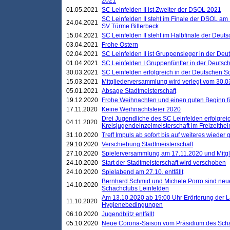
2021
01.05.2021
SC Leinfelden II ist Zweiter der DSOL 2021
SC Leinfelden II steht im Finale der DSOL am 
24.04.2021
SV Türme Billerbeck
15.04.2021
SC Leinfelden II steht im Halbfinale der Deu
03.04.2021
Frohe Ostern
02.04.2021
SC Leinfelden II ist Gruppensieger in der De
01.04.2021
SC Leinfelden I Gruppenfünfter in der Deuts
30.03.2021
SC Leinfelden erfolgreich in der Deutschen 
15.03.2021
Mitgliederversammlung wird verlegt vom 30.0
05.01.2021
Absage Stadtmeisterschaft
19.12.2020
Frohe Weihnachten und einen guten Beginn f
17.11.2020
Keine Weihnachtsfeier 2020
Drei Jugendliche des SC Leinfelden erfolgreic
04.11.2020
Kreisjugendeinzelmeisterschaft im Freizeithe
31.10.2020
Treff Impuls ab sofort bis auf weiteres wieder
29.10.2020
Verschiebung Stadtmeisterschaft
27.10.2020
Spielerversammlung am 17.11.2020 und Mitg
24.10.2020
Start der Stadtmeisterschaft wird verschoben
24.10.2020
Spielabend am 27.10. entfällt
Bernhard Schmid und Michele Porro sind neu
14.10.2020
Schachclubs Leinfelden
Am 13.10.2020 ab 19:00 Uhr Erörterung der L
11.10.2020
Hygienebedingungen
06.10.2020
Jugendblitz entfällt
05.10.2020
Neue Corona-Saison vom Präsidium des Sch