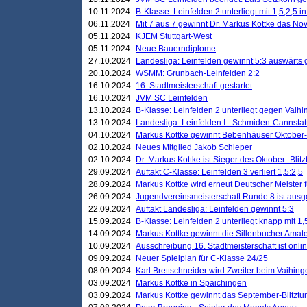
10.11.2024
B-Klasse: Leinfelden 2 unterliegt mit 1,5;2,5 
06.11.2024
Mit 7 aus 7 gewinnt Dr. Markus Kottke das Nov
05.11.2024
KJEM Stuttgart-West
05.11.2024
Neue Bauerndiplome
27.10.2024
Landesliga: Leinfelden gewinnt 5:3 auswärts
20.10.2024
WSMM: Grunbach-Leinfelden 2:2
16.10.2024
16. Stadtmeisterschaft gestartet
16.10.2024
JVM SC Leinfelden
13.10.2024
B-Klasse: Leinfelden 2 unterliegt gegen Vaihi
13.10.2024
Landesliga: Leinfelden I - Schmiden-Cannstatt 
04.10.2024
Markus Kottke gewinnt Bebenhäuser Oktober-B
02.10.2024
Neues Mitglied Jakob Schleper
02.10.2024
Dr. Markus Kottke ist Sieger des Oktober- Blitz
29.09.2024
Auftakt C-Klasse: Leinfelden 3 verliert 1,5:2,5
28.09.2024
Markus Kottke wird erneut Deutscher Meister 
26.09.2024
Jugendvereinsmeisterschaft Runde 8 ist ausg
22.09.2024
Auftakt Landesliga: Leinfelden gewinnt 5:3
15.09.2024
B-Klasse: Leinfelden 2 unterliegt knapp mit 1,
14.09.2024
Markus Kottke gewinnt die Sillenbucher Amate
10.09.2024
Ausschreibung 16. Stadtmeisterschaft ist onli
09.09.2024
Neuer Spielplan für C-Klasse 24/25
08.09.2024
Karl Brettschneider wird Zweiter beim Vaihing
03.09.2024
Markus Kottke in Spaichingen
03.09.2024
Markus Kottke gewinnt das September-Blitztur