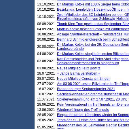
13.10.2021
Dr. Markus Kottke mit 100% Sieger beim Oktobe
10.10.2021
Bezirksliga: Leinfelden 1 bezwingt Öffingen mi
Zwei Mitglieder des SC Leinfelden bei den Of
10.10.2021
Einzelmeisterschaften von Schleswig-Holstei
08.09.2021
Thanh Kien Tran gewinnt das September-Blitz
04.09.2021
Markus Kottke gewinnt Bronze mit Württemberg
30.08.2021
Absage Stadtmeisterschaft – Neustart des Tur
20.08.2021
Bernhard Schmid erfolgreich beim Schachfesti
Dr. Markus Kottke bei der 29. Deutschen Sen
20.08.2021
Landesverbände
04.08.2021
Dr. Markus Kottke siegt beim ersten Blitzturn
Karl Brettschneider und Peter Abel erfolgreic
03.08.2021
Seniorenmeisterschaften in Magdeburg
03.08.2021
Neues Mitglied Felix Bowitz
28.07.2021
+ Janos Barna verstorben +
28.07.2021
Neues Mitglied Constantin Singer
27.07.2021
Am 03.08.2021 erstes Blitzturnier im Treff Im
16.07.2021
Brandenburger Seniorenturnier 2021
16.07.2021
Sachsen-Anhalt-Seniorenmeisterschaft in M
11.07.2021
Spielerversammlung am 27.07.2021, 20 Uhr, T
28.06.2021
Kein Vereinsabend im Treff Impuls am Dienst
13.06.2021
Wiedereröffnung des Treff Impuls
28.05.2021
Biergartenturnier frühestens wieder im Somm
28.05.2021
Team des SC Leinfelden Dritter bei Bezirks-S
Mannschaft des SC Leinfelden siegt in Bezirks
05.05.2021