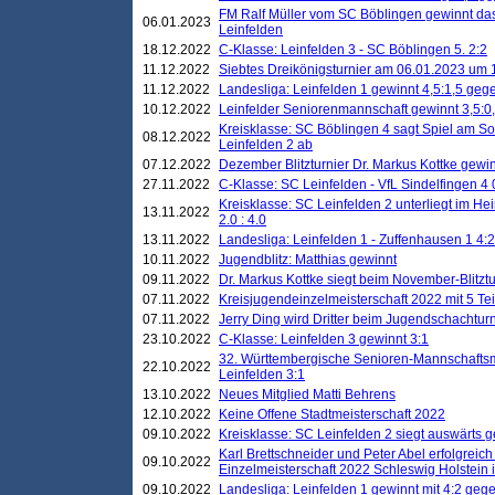
FM Ralf Müller vom SC Böblingen gewinnt das 
06.01.2023
Leinfelden
18.12.2022
C-Klasse: Leinfelden 3 - SC Böblingen 5. 2:2
11.12.2022
Siebtes Dreikönigsturnier am 06.01.2023 um 1
11.12.2022
Landesliga: Leinfelden 1 gewinnt 4,5:1,5 ge
10.12.2022
Leinfelder Seniorenmannschaft gewinnt 3,5:
Kreisklasse: SC Böblingen 4 sagt Spiel am S
08.12.2022
Leinfelden 2 ab
07.12.2022
Dezember Blitzturnier Dr. Markus Kottke gewin
27.11.2022
C-Klasse: SC Leinfelden - VfL Sindelfingen 4 
Kreisklasse: SC Leinfelden 2 unterliegt im H
13.11.2022
2.0 : 4.0
13.11.2022
Landesliga: Leinfelden 1 - Zuffenhausen 1 4:2
10.11.2022
Jugendblitz: Matthias gewinnt
09.11.2022
Dr. Markus Kottke siegt beim November-Blitztu
07.11.2022
Kreisjugendeinzelmeisterschaft 2022 mit 5 T
07.11.2022
Jerry Ding wird Dritter beim Jugendschachturn
23.10.2022
C-Klasse: Leinfelden 3 gewinnt 3:1
32. Württembergische Senioren-Mannschaftsm
22.10.2022
Leinfelden 3:1
13.10.2022
Neues Mitglied Matti Behrens
12.10.2022
Keine Offene Stadtmeisterschaft 2022
09.10.2022
Kreisklasse: SC Leinfelden 2 siegt auswärts g
Karl Brettschneider und Peter Abel erfolgreic
09.10.2022
Einzelmeisterschaft 2022 Schleswig Holstein 
09.10.2022
Landesliga: Leinfelden 1 gewinnt mit 4:2 geg