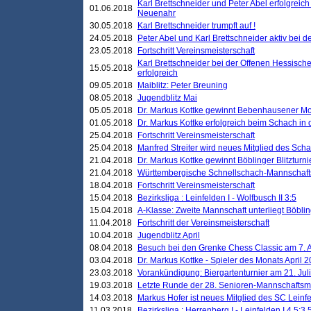
Karl Brettschneider und Peter Abel erfolgreic
01.06.2018
Neuenahr
30.05.2018
Karl Brettschneider trumpft auf !
24.05.2018
Peter Abel und Karl Brettschneider aktiv bei
23.05.2018
Fortschritt Vereinsmeisterschaft
Karl Brettschneider bei der Offenen Hessisch
15.05.2018
erfolgreich
09.05.2018
Maiblitz: Peter Breuning
08.05.2018
Jugendblitz Mai
05.05.2018
Dr. Markus Kottke gewinnt Bebenhausener Mo
01.05.2018
Dr. Markus Kottke erfolgreich beim Schach in
25.04.2018
Fortschritt Vereinsmeisterschaft
25.04.2018
Manfred Streiter wird neues Mitglied des Sch
21.04.2018
Dr. Markus Kottke gewinnt Böblinger Blitzturni
21.04.2018
Württembergische Schnellschach-Mannschafts
18.04.2018
Fortschritt Vereinsmeisterschaft
15.04.2018
Bezirksliga : Leinfelden I - Wolfbusch II 3:5
15.04.2018
A-Klasse: Zweite Mannschaft unterliegt Böblin
11.04.2018
Fortschritt der Vereinsmeisterschaft
10.04.2018
Jugendblitz April
08.04.2018
Besuch bei den Grenke Chess Classic am 7. A
03.04.2018
Dr. Markus Kottke - Spieler des Monats April 
23.03.2018
Vorankündigung: Biergartenturnier am 21. Jul
19.03.2018
Letzte Runde der 28. Senioren-Mannschaftsme
14.03.2018
Markus Hofer ist neues Mitglied des SC Leinf
11.03.2018
Bezirksliga : Herrenberg I - Leinfelden I 4,5:3,