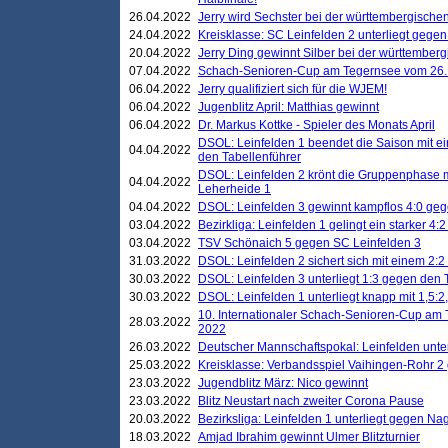
26.04.2022
Jerry wird Sechster bei der württembergische
24.04.2022
Kreisklasse: SC Leinfelden 2 unterliegt gege
20.04.2022
Jerry Ding gewinnt Silber bei der württemberg
07.04.2022
Schach-Senioren-Cup am Tegernsee vom 26. M
06.04.2022
Jerry qualifiziert sich für die WJEM!
06.04.2022
Jugenblitz April: Matthias gewinnt
06.04.2022
Dr. Markus Kottke - Spieler des Monats April
DSOL: Leinfelden 1 beendet die Saison mit e
04.04.2022
den Tabellenführer
DSOL: Leinfelden 2 krönt die Gruppenphase m
04.04.2022
Leherheide 1
04.04.2022
DSOL: Leinfelden 3 gewinnt kampflos 4:0 geg
03.04.2022
Bezirkliga: Leinfelden 1 gelingt ein starker 4
03.04.2022
TSV Schönaich 5 gegen SC Leinfelden 3
31.03.2022
DSOL: Leinfelden 2 sichert sich mit einem 2:2 d
30.03.2022
DSOL: Leinfelden 3 unterliegt 1:3 gegen den 
30.03.2022
DSOL: Leinfelden 1 unterliegt knapp mit 1,5
10. Internationaler Schach-Senioren-Cup am T
28.03.2022
2022
26.03.2022
Deutscher Mannschaftspokal: Leinfelden unte
25.03.2022
Kreisklasse: Verbandsspiel Vaihingen-Rohr 2 
23.03.2022
Jugendblitz März: Nico gewinnt
23.03.2022
Blitz Neustart nach zweiter Corona Pause
20.03.2022
Bezirksliga: Leinfelden 1 unterliegt gegen Nag
18.03.2022
Amjad Ibrahim gewinnt Ulmer Blitzturnier