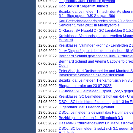
06.07.2022
Jugendblitz Juni: Friedrich gewinnt
06.07.2022
Udo Bock ist Sieger im Juliblitz
Bezirksliga: Leinfelden 1 macht den Aufstieg i
03.07.2022
5:1 - Sieg gegen DJK Stuttgart-Süd
Karl Brettschneider erfolgreich beim 29. off
26.06.2022
Seniorenturnier 2022 in Miedzyzdroje
26.06.2022
C-Klasse: SV Nagold 2 - SC Leinfelden 3 1,5:
Kreisklasse: Verbandsspiel der zweiten Manns
18.06.2022
fällt aus!!
12.06.2022
Kreisklasse: Vaihingen-Rohr 2 - Leinfelden 2 
12.06.2022
Jerry Ding erfolgreich bei der deutschen U8-M
08.06.2022
Bernhard Schmid gewinnt das Juni-Blitzturnie
Bernhard Schmid und Artemij Cadov erfolgreic
07.06.2022
Open
Peter Abel, Karl Brettschneider und Manfred St
07.06.2022
Bayerische Senioreneinzelmeisterschaft
29.05.2022
Bezirksliga: Leinfelden 1 erkämpft sich ein 3,
24.05.2022
Biergartenturnier am 23.07.2022!
22.05.2022
C-Klasse: SC Leinfelden 3 spielt 1,5:2,5 geg
22.05.2022
Kreisklasse: SC Leinfelden 2 holt ein 4:4 - 
21.05.2022
DSOL: SC Leinfelden 2 unterliegt mit 1:3 im F
18.05.2022
Jugendblitz Mai: Friedrich gewinnt
13.05.2022
DSOL: Leinfelden 2 gewinnt das Halbfinale geg
08.05.2022
Bezirkliga: Leinfelden 1 - Sillenbuch 3:3
04.05.2022
Das Mai-Blitzturnier gewinnt Dr. Markus Kottk
DSOL: SC Leinfelden 2 setzt sich 3:1 gegen J
28.04.2022
Halbfinale!