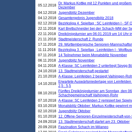
Dr. Markus Kottke mit 12 Punkten und großem
05.12.2018
Dezember
04.12.2018
Jugendblitz Dezember
04.12.2018
Gesamtergebnis Jugendblitz 2018
02.12.2018
Bezirksliga 4. Spieltag : SC Leinfelden I - SF O
22.11.2018
Karl Brettschneider bei der Schach-WM der S
22.11.2018
Dreikönigsturnier am 06.01.2019 um 14 Uhr im 
21.11.2018
Stadtmeisterschaft 2. Runde
17.11.2018
29. Württembergische Senioren-Mannschaftsm
11.11.2018
Bezirksliga 3. Spieltag : Leinfelden I - Wolfbusch
07.11.2018
14 Teilnehmer beim Monatsblitz November
06.11.2018
Jugendblitz November
04.11.2018
A-Klasse: SC Leinfelden 2 unterliegt Spvgg Bö
24.10.2018
13. Stadtmeisterschaft gestartet
21.10.2018
A-Klasse: Leinfelden 2 besiegt Vaihingen-Rohr 
Erwartete Auswärtsniederlage von Leinfelden 
14.10.2018
2,5 : 5,5
Fünftes Dreikönigsturnier am Sonntag, den 0
08.10.2018
Schachgemeinschaft Vaihingen-Rohr
07.10.2018
A-Klasse: SC Leinfelden 2 remisiert bei Spie
03.10.2018
Monatsblitz Oktober: Markus Kottke gewinnt mi
02.10.2018
Jugendblitz Oktober
01.10.2018
12. Offene-Senioren-Einzelmeisterschaft-von
24.09.2018
13. Stadtmeisterschaft startet am 23. Oktober
20.09.2018
Faszination Schach im Milaneo