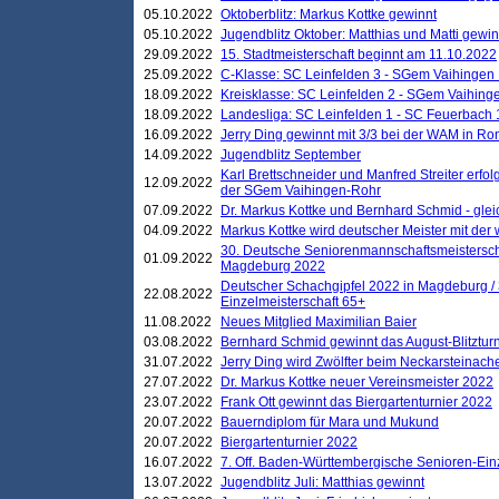
05.10.2022
Oktoberblitz: Markus Kottke gewinnt
05.10.2022
Jugendblitz Oktober: Matthias und Matti gewi
29.09.2022
15. Stadtmeisterschaft beginnt am 11.10.2022
25.09.2022
C-Klasse: SC Leinfelden 3 - SGem Vaihingen 
18.09.2022
Kreisklasse: SC Leinfelden 2 - SGem Vaihinge
18.09.2022
Landesliga: SC Leinfelden 1 - SC Feuerbach 
16.09.2022
Jerry Ding gewinnt mit 3/3 bei der WAM in 
14.09.2022
Jugendblitz September
Karl Brettschneider und Manfred Streiter erfo
12.09.2022
der SGem Vaihingen-Rohr
07.09.2022
Dr. Markus Kottke und Bernhard Schmid - glei
04.09.2022
Markus Kottke wird deutscher Meister mit de
30. Deutsche Seniorenmannschaftsmeistersch
01.09.2022
Magdeburg 2022
Deutscher Schachgipfel 2022 in Magdeburg /
22.08.2022
Einzelmeisterschaft 65+
11.08.2022
Neues Mitglied Maximilian Baier
03.08.2022
Bernhard Schmid gewinnt das August-Blitzturn
31.07.2022
Jerry Ding wird Zwölfter beim Neckarsteinac
27.07.2022
Dr. Markus Kottke neuer Vereinsmeister 2022
23.07.2022
Frank Ott gewinnt das Biergartenturnier 2022
20.07.2022
Bauerndiplom für Mara und Mukund
20.07.2022
Biergartenturnier 2022
16.07.2022
7. Off. Baden-Württembergische Senioren-Ein
13.07.2022
Jugendblitz Juli: Matthias gewinnt