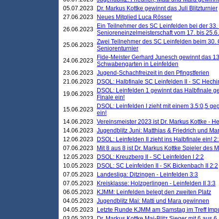
05.07.2023
Dr. Markus Kottke gewinnt das Juli Blitzturnier
27.06.2023
Neues Mitglied Luca Rösser
Ein Teilnehmer des SC Leinfelden bei der 33.
26.06.2023
Senioreneinzelmeisterschaft vom 17. bis 25.
Zwei Teilnehmer des SC Leinfelden beim 30.
25.06.2023
Seniorenturnier
Fide-Meister Gerhard Junesch gewinnt das 1
24.06.2023
Schwabengarten in Leinfelden
23.06.2023
Jugend-Schachfreizeit in den Pfingstferien
21.06.2023
DSOL: Halbfinale SC Leinfelden II - SC Hechi
DSOL: Leinfelden 1 gewinnt das Halbfinale geg
19.06.2023
Finale ein!
DSOL: Leinfelden I zieht mit einem 3.5:0,5 g
15.06.2023
ein!
14.06.2023
Vereinsmeister 2023 ist Dr. Markus Kottke - 
14.06.2023
Jugendblitz Juni: Matthias & Friedrich und M
12.06.2023
DSOL: Leinfelden II zieht ins Halbfinale ein! 2
07.06.2023
Mit 8 aus 8 ist Dr. Markus Kottke Spieler des 
12.05.2023
DSOL: Kreuzberg II - SC Leinfelden I 2:2
10.05.2023
DSOL: SC Leinfelden II - SK Bickenbach II 2:2
07.05.2023
Landesliga: Ditzingen - Leinfelden 3:3
07.05.2023
Kreisklasse: Holzgerlingen - Leinfelden II 3:3
06.05.2023
KJMM: Leinfelden belegt den zweiten Platz
04.05.2023
Jugendblitz Mai: Matti und Mara gewinnen
04.05.2023
Letzte Runde KJMM am Samstag im Treff Imp
03.05.2023
Dr. Markus Kottke Mai-Blitz Sieger mit 6 aus 6