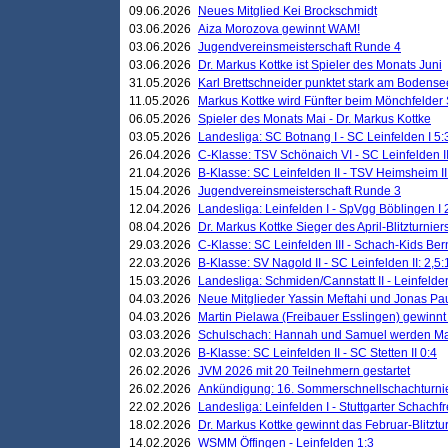
09.06.2026
Neues Mitglied Kei Brockschmidt
03.06.2026
Aiza Morozova gewinnt WAM!
03.06.2026
Jugendvereinsmeisterschaft Runde 4
03.06.2026
Dr. Markus Kottke ist Spieler des Monats Juni
31.05.2026
Karl Brettschneider punktet stark am Bodense
11.05.2026
Markus Kottke wird Fünfter beim Mönchfelder
06.05.2026
Spieler des Monats Mai - Dr. Markus Kottke
03.05.2026
Landesliga: SC Botnang I - SC Leinfelden I 5:
26.04.2026
C-Klasse: TSV Schönaich VI - SC Leinfelden II
21.04.2026
B-Klasse: SC Leinfelden II - TSV Heimsheim II
15.04.2026
Jugendvereinsmeisterschaft Runde 3
12.04.2026
Landesliga: Leinfelden I - SpVgg Böblingen I 
08.04.2026
Dr. Markus Kottke Sieger des April-Blitzturnier
29.03.2026
C-Klasse: SC Leinfelden III - Schach-Kids Ber
22.03.2026
B-Klasse: SV Nagold II - SC Leinfelden II: 2,5:
15.03.2026
Landesliga: Schmiden/Cannstatt II - Leinfelden
04.03.2026
Neue Mitglieder Yassin Meftahi und Jonas Pa
04.03.2026
Martin Pielawa (Freibauer Esslingen) gewinnt 
03.03.2026
Schulschach: Hannah und Samuel werden Ma
02.03.2026
B-Klasse: SC Leinfelden II - SC Stetten II 0:4
26.02.2026
JVM 2026 mit 20 Teilnehmern gestartet
26.02.2026
Ankündigung: 16. Sommerschnellschachturnie
22.02.2026
Landesliga: Leinfelden I - Stuttgarter Schachfr
18.02.2026
Dr. Markus Kottke gewinnt das Februar-Blitztu
14.02.2026
WSMM Öffingen - Leinfelden 1:3