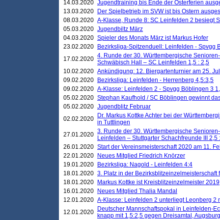
14.03.2020
Jugendtraining bis Ende der Osterferien ausg
13.03.2020
Der Spielbetrieb im SVW ist bis Ostern ausges
08.03.2020
A-Klasse, Runde 8: SC Leinfelden 2 besiegt 
05.03.2020
Jugendbiltz März
04.03.2020
Spieler des Monats März ist Markus Hofer
23.02.2020
Bezirksliga-Spitzenduell: Leinfelden - Spvgg 
4. Runde der 30. Württembergische Senioren
17.02.2020
Schwäbisch Hall – SC Leinfelden 1,5 : 2,5
10.02.2020
Ankündigung: 12. Biergartenturnier am 25. Juli
09.02.2020
Bezirksliga: Leinfelden - Herrenberg 4,5:3,5
09.02.2020
A-Klasse: Leinfelden 2 - Spvgg Böblingen 3 1,
05.02.2020
Stephan Kaufhold / SC Böblingen gewinnt das 
05.02.2020
Jugendblitz Februar
Dr. Markus Kottke Achter bei der Württembergi
02.02.2020
in Tuttlingen
3. Runde der 30. Württembergische Senioren
27.01.2020
Leinfelden – Stuttgarter Schachfreunde III 2,5 
26.01.2020
Start der Vereinsmeisterschaft 2020 am 11. F
22.01.2020
Neues Mitglied Friedrich Knörzer
19.01.2020
Bezirksliga: Nagold - Leinfelden 4:4
18.01.2020
3. Platz in der Bezirksblitzeinzelmeisterschaft
18.01.2020
Markus Kottke ist Kreisblitzeinzelmeister 2019
16.01.2020
Neues Mitglied Thalia Mandal
12.01.2020
A-Klasse: Leinfelden 2 unterliegt Leonberg 2 
Deutscher Mannschaftspokal in Leinfelden-Ech
12.01.2020
knapp mit 1,5:2,5 gegen Dreisamtal, Augsbur