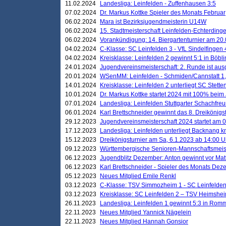
11.02.2024
Landesliga: Leinfelden - Zuffenhausen 3:5
07.02.2024
Dr. Markus Kottke Spieler des Monats Februar
06.02.2024
Mara ist Bezirksjugendmeisterin U14W
06.02.2024
15. Stadtmeisterschaft Leinfelden-Echterding
06.02.2024
Vorankündigung: 14. Biergartenturnier am 20
04.02.2024
C-Klasse: SC Leinfelden 3 - VfL Sindelfingen 
04.02.2024
Kreisklasse: Leinfelden 2 gewinnt 5:1 in Böbl
24.01.2024
Jugendvereinsmeisterschaft: 2. Runde ist aus
20.01.2024
WSenMM: Leinfelden - Schmiden/Cannstatt 1,
14.01.2024
Kreisklasse: Leinfelden 2 unterliegt SC Stette
10.01.2024
Dr. Markus Kottke startet 2024 mit 100% beim 
07.01.2024
Landesliga: Leinfelden Stuttgarter Schachfreun
06.01.2024
Karl Brettschneider gewinnt das 8. Dreikönigs
29.12.2023
Jugendvereinsmeisterschaft 2024 startet am 0
17.12.2023
Landesliga: Leinfelden unterliegt Backnang kn
15.12.2023
Dreikönigsturnier am Sa, 6.1.2023 ab 14:00 U
09.12.2023
Württembergische Senioren-Mannschaftsmeiste
06.12.2023
Jugendblitz Dezember: Anton gewinnt vor Matt
06.12.2023
Karl Brettschneider - Spieler des Monats De
05.12.2023
Neues Mitglied Emile Renkl
03.12.2023
C-Klasse: TSV Simmozheim 1 - SC Leinfelden
03.12.2023
Kreisklasse: SC Leinfelden 2 – TSV Heimshei
26.11.2023
Landesliga: Leinfelden 1 gewinnt 5:3 in Ro
22.11.2023
Neues Mitglied Yannick Nägelein
22.11.2023
Neues Mitglied Hannah Gonsior