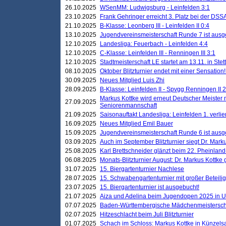
26.10.2025
WSenMM: Ludwigsburg - Leinfelden 3:1
23.10.2025
Frank Gehringer erreicht 3. Platz bei der DS
21.10.2025
B-Klasse: Leonberg III - Leinfelden II 0:4
13.10.2025
Jugendvereinsmeisterschaft Runde 7 ist ausg
12.10.2025
Landesliga: Feuerbach - Leinfelden 4:4
12.10.2025
C-Klasse: Leinfelden III - Renningen III 3:1
12.10.2025
Stadtmeisterschaft LE startet am 13.11. in Stet
08.10.2025
Oktober Blitzturnier endet mit einer Sensation!
30.09.2025
Neues Mitglied Luis Zhi
28.09.2025
B-Klasse: Leinfelden II - Spvgg Renningen II 2
Markus Kottke wird erneut Deutscher Meister 
27.09.2025
Seniorenmannschaft
21.09.2025
Saisonauftakt Landesliga: Leinfelden 1. verlier
16.09.2025
Neues Mitglied Emil Bauer
15.09.2025
Jugendvereinsmeisterschaft Runde 6 ist ausg
03.09.2025
Auch im September Blitzturnier siegt Dr. Mark
25.08.2025
Karl Brettschneider glänzt beim 22. Pheinlan
06.08.2025
Monats-Blitzturnier August: Dr. Markus Kottke
31.07.2025
15. Biergartenturnier Nachlese
28.07.2025
15. Schwabengartenturnier mit großer Beteili
23.07.2025
15. Biergartenturnier ist ausgebucht!
21.07.2025
Aiza und Adelina beim Jugendopen 2025 in 
07.07.2025
Baden-Württembergische Mädchenmeistersch
02.07.2025
Hitzeschlacht beim Juli Blitzturnier
01.07.2025
Schach im Schloss: Markus Kottke in Künzels