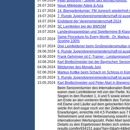
07.08.2024
Peter Breuning - Spieler des Monats August.
26.07.2024
Neue Mitglieder Adele & Aiza
21.07.2024
14. Biergartenturnier: FM Junesch wiederholt
19.07.2024
7. Runde Jugendvereinsmeisterschaft ist ausg
16.07.2024
Endstand der Vereinsmeisterschaft 2024
16.07.2024
SC Leinfelden bei der BWSSM
16.07.2024
Landesligaspielplan und Spieltermine B-Kla
Same Procedure As Every Month - Dr. Markus 
03.07.2024
Scoring 100%
02.07.2024
Drei Leinfeldener beim Großmeistersimultan 
28.06.2024
6. Runde Jugendvereinsmeisterschaft ist ausg
18.06.2024
Frank Gehringer ist C-Trainer - Leistungssport
10.06.2024
Karl Brettschneider bei der Bayrischen Senio
04.06.2024
Blitzturnier des Monats Juni
02.06.2024
Markus Kottke beim Schach im Schloss in Kü
20.05.2024
5. Runde Jugendvereinsmeisterschaft ist ausg
15.05.2024
Karl Brettschneider und Peter Abel in Bregenz
Beim Seniorenturnier des Internationalen B
waren zwei Leinfeldener mit von der Partie. Kar
Siegen in den Runden 1, 4 und 5 sowie einem
am Ende an den vorderen Brettern des Turnier
mit Dame und Läufer auf dem gelockerten Kön
setzte ihn dort sogar noch vor der Zeitkontrol
Erwartungen, erreichte mit 4,5 Punkten aus 7 
Teilnehmern und eine Verbesserung sowohl se
internationalen Wertungszahl. Peter Abel lande
Details zu den Ergebnissen finden sich online 
results.com/tnr934151.aspx?lan=0&art=4&f