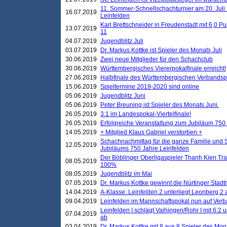
11. Sommer-Schnellschachturnier am 20. Jul
16.07.2019
Leinfelden
Karl Brettschneider in Freudenstadt mit 6,0 
13.07.2019
11
04.07.2019
Jugendblitz Juli
03.07.2019
Dr. Markus Kottke ist Spieler des Monats Juli
30.06.2019
Zwei neue Mitglieder für den Schachclub
30.06.2019
Württembergisches Viererpokalfinale erreicht!
27.06.2019
Halbfinale des Württembergischen Verbands
15.06.2019
Spieltermine 2019-2020 sind online
05.06.2019
Jugendblitz Juni
05.06.2019
Peter Breuning ist Spieler des Monats Juni.
26.05.2019
3:1 im Landespokal-Viertelfinale!
26.05.2019
Erfolgreiche Veranstaltung zum Jubiläum 750
14.05.2019
+ Mitglied Klaus Gabriel verstorben +
Schachnachmittag für die ganze Familie und 
12.05.2019
Jubiläums 750 Jahre Leinfelden
Der Böblinger Oberligaspieler Thanh Kien Tran
08.05.2019
100%
08.05.2019
Jugendblitz im Mai
07.05.2019
Dr. Markus Kottke gewinnt die Nürtinger Stadt
14.04.2019
A-Klasse: Leinfelden 2 unterliegt Leonberg 2 a
09.04.2019
Leinfelden im Mannschaftspokal nun auf Ver
Leinfelden I schlägt Vaihingen/Rohr I mit 6:2 
07.04.2019
ab
03.04.2019
Dr. Markus Kottke mit 8 aus 8 Spieler des Mona