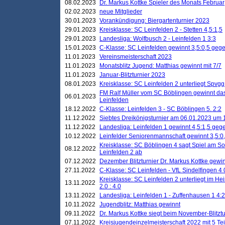
08.02.2023
Dr. Markus Kottke Spieler des Monats Februar
02.02.2023
neue Mitglieder
30.01.2023
Vorankündigung: Biergartenturnier 2023
29.01.2023
Kreisklasse: SC Leinfelden 2 - Stetten 4,5:1,5
29.01.2023
Landesliga: Wolfbusch 2 - Leinfelden 1 3:3
15.01.2023
C-Klasse: SC Leinfelden gewinnt 3,5:0,5 geg
11.01.2023
Vereinsmeisterschaft 2023
11.01.2023
Monatsblitz Jugend: Matthias gewinnt mit 7/7
11.01.2023
Januar-Blitzturnier 2023
08.01.2023
Kreisklasse: SC Leinfelden 2 unterliegt Spvg
FM Ralf Müller vom SC Böblingen gewinnt das 
06.01.2023
Leinfelden
18.12.2022
C-Klasse: Leinfelden 3 - SC Böblingen 5. 2:2
11.12.2022
Siebtes Dreikönigsturnier am 06.01.2023 um 1
11.12.2022
Landesliga: Leinfelden 1 gewinnt 4,5:1,5 ge
10.12.2022
Leinfelder Seniorenmannschaft gewinnt 3,5:
Kreisklasse: SC Böblingen 4 sagt Spiel am S
08.12.2022
Leinfelden 2 ab
07.12.2022
Dezember Blitzturnier Dr. Markus Kottke gewin
27.11.2022
C-Klasse: SC Leinfelden - VfL Sindelfingen 4 
Kreisklasse: SC Leinfelden 2 unterliegt im H
13.11.2022
2.0 : 4.0
13.11.2022
Landesliga: Leinfelden 1 - Zuffenhausen 1 4:2
10.11.2022
Jugendblitz: Matthias gewinnt
09.11.2022
Dr. Markus Kottke siegt beim November-Blitztu
07.11.2022
Kreisjugendeinzelmeisterschaft 2022 mit 5 T