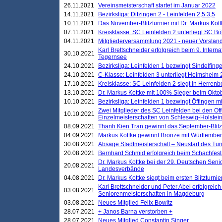
26.11.2021
Vereinsmeisterschaft startet im Januar 2022
14.11.2021
Bezirksliga: Ditzingen 2 - Leinfelden 2,5:3,5
10.11.2021
Das November-Blitzturnier mit Dr. Markus Kott
07.11.2021
Kreisklasse: SC Leinfelden 2 unterliegt SC B
04.11.2021
Mitgliederversammlung 2021 - neuer Vorstan
Karl Brettschneider erfolgreich beim 9. Inte
30.10.2021
Tegernsee
24.10.2021
Bezirksliga: Leinfelden 1 bezwingt Sindelfinge
24.10.2021
C-Klasse: Leinfelden 3 unterliegt Heimsheim 2
17.10.2021
Kreisklasse: SC Leinfelden 2 siegt in Herrenbe
13.10.2021
Dr. Markus Kottke mit 100% Sieger beim Oktobe
10.10.2021
Bezirksliga: Leinfelden 1 bezwingt Öffingen mi
Zwei Mitglieder des SC Leinfelden bei den Of
10.10.2021
Einzelmeisterschaften von Schleswig-Holstei
08.09.2021
Thanh Kien Tran gewinnt das September-Blitz
04.09.2021
Markus Kottke gewinnt Bronze mit Württemberg
30.08.2021
Absage Stadtmeisterschaft – Neustart des Tur
20.08.2021
Bernhard Schmid erfolgreich beim Schachfesti
Dr. Markus Kottke bei der 29. Deutschen Sen
20.08.2021
Landesverbände
04.08.2021
Dr. Markus Kottke siegt beim ersten Blitzturn
Karl Brettschneider und Peter Abel erfolgreic
03.08.2021
Seniorenmeisterschaften in Magdeburg
03.08.2021
Neues Mitglied Felix Bowitz
28.07.2021
+ Janos Barna verstorben +
28.07.2021
Neues Mitglied Constantin Singer