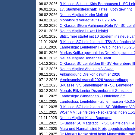
08.02.2026
B-Klasse: Schach-Kids Bernhausen I - SC Leinf
06.02.2026
17. Stadtmeisterschaft: Rafael Kloth gewinnt
06.02.2026
Neues Mitglied Karim Meftahi
04.02.2026
Monatsblitz verlegt auf 17.02.2026
01.02.2026
C-Klasse: SGem Vaihingen/Rohr IV - SC Leinfel
22.01.2026
Neues Mitglied Lukas Heintel
14.01.2026
Blitzturnier startet mit 10 Spielern ins neue J
11.01.2026
B-Klasse: SC Leinfelden II - TSV Schönaich IV
11.01.2026
Landesliga: Leinfelden I - Waiblingen I 5,5:2,5
06.01.2026
Markus Kottke gewinnt das Dreikönigsturnier
06.01.2026
Neues Mitglied Johannes Bladt
14.12.2025
C-Klasse: SC Leinfelden III - SV Herrenberg III
10.12.2025
Neues Mitglied Abdullah Al Awad
08.12.2025
Ankündigung Dreikönigsturnier 2026
07.12.2025
Vereinsmeisterschaft 2026 Ausschreibung
07.12.2025
B-Klasse: VfL Sindelfingen III - SC Leinfelden I
03.12.2025
Monats-Blitzturnier Dezember mit Sensation
30.11.2025
Landesliga: Winnenden - Leinfelden 3:5
16.11.2025
Landesliga: Leinfelden - Zuffenhausen 4,5:3,5
16.11.2025
B-Klasse: SC Leinfelden II - SC Böblingen V 0
15.11.2025
WSenMM: Leinfelden - Neckartenzlingen 1,5:
11.11.2025
Neues Mitglied Kilian Baumann
10.11.2025
C-Klasse: SC Magstadt III - SC Leinfelden III 4
09.11.2025
Mara und Hannah sind Kreisjugendeinzelmei
05.11.2025
Dr. Markus Kottke siegt beim Monatsblitzturn