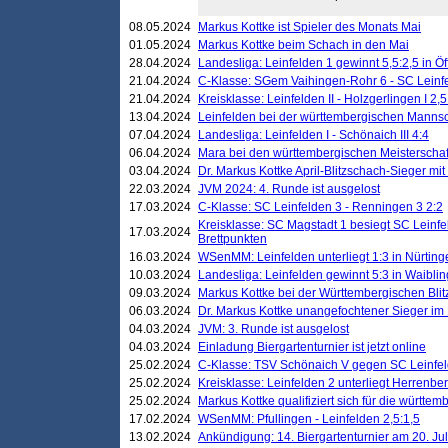
08.05.2024
Markus Kottke ist Spieler des Monats Mai
01.05.2024
Markus Kottke beim Schach in den Mai
28.04.2024
Landesliga: Leinfelden 1 gewinnt 5,5:2,5 in Ö
21.04.2024
C-Klasse: SGem Vaihingen-Rohr 6 - SC Leinfe
21.04.2024
Kreisklasse: Leinfelden II - Holzgerlingen I 2,5
13.04.2024
Leinfelden bei der württembergischen Mannsc
07.04.2024
Landesliga: Leinfelden I - Schönaich III 4:4
06.04.2024
Mara bei den württembergischen Meisterscha
03.04.2024
Dr. Markus Kottke April-Blitzschach-Sieger mit
22.03.2024
JVM 2024: 4. Runde ist ausgelost
17.03.2024
C-Klasse: SC Leinfelden 3 - Renningen 3 2:2
Kreisklasse: SC Magstadt 1 besiegt SC Leinfe
17.03.2024
Brettpunkten
16.03.2024
WSenMM: Leinfelden unterliegt 1:3 in Nürting
10.03.2024
Landesliga: Leinfelden gewinnt 5:3 in Waibli
09.03.2024
Markus Kottke bei der Württembergischen Blit
06.03.2024
Dr. Markus Kottke unangefochtener Sieger im M
04.03.2024
JVM: 3. Runde ist ausgelost
04.03.2024
Einladung Biergartenturnier ist jetzt online
25.02.2024
C-Klasse: TSV Schönaich V gegen SC Leinfelde
25.02.2024
Kreisklasse: Leinfelden 2 unterliegt Herrenber
25.02.2024
Markus Kottke qualifiziert sich für die württem
17.02.2024
WSenMM: Pfullingen - Leinfelden 2,5:1,5
13.02.2024
Ankündigung: 14. Biergartenturnier am 20. Ju