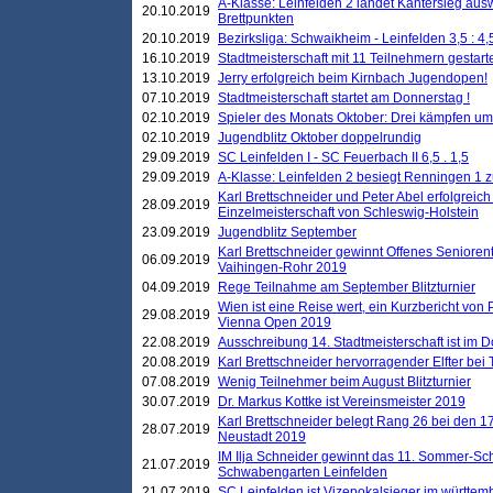
A-Klasse: Leinfelden 2 landet Kantersieg aus
20.10.2019
Brettpunkten
20.10.2019
Bezirksliga: Schwaikheim - Leinfelden 3,5 : 4,
16.10.2019
Stadtmeisterschaft mit 11 Teilnehmern gestart
13.10.2019
Jerry erfolgreich beim Kirnbach Jugendopen!
07.10.2019
Stadtmeisterschaft startet am Donnerstag !
02.10.2019
Spieler des Monats Oktober: Drei kämpfen um
02.10.2019
Jugendblitz Oktober doppelrundig
29.09.2019
SC Leinfelden I - SC Feuerbach II 6,5 . 1,5
29.09.2019
A-Klasse: Leinfelden 2 besiegt Renningen 1 z
Karl Brettschneider und Peter Abel erfolgreich
28.09.2019
Einzelmeisterschaft von Schleswig-Holstein
23.09.2019
Jugendblitz September
Karl Brettschneider gewinnt Offenes Seniore
06.09.2019
Vaihingen-Rohr 2019
04.09.2019
Rege Teilnahme am September Blitzturnier
Wien ist eine Reise wert, ein Kurzbericht von
29.08.2019
Vienna Open 2019
22.08.2019
Ausschreibung 14. Stadtmeisterschaft ist im
20.08.2019
Karl Brettschneider hervorragender Elfter bei
07.08.2019
Wenig Teilnehmer beim August Blitzturnier
30.07.2019
Dr. Markus Kottke ist Vereinsmeister 2019
Karl Brettschneider belegt Rang 26 bei den 1
28.07.2019
Neustadt 2019
IM Ilja Schneider gewinnt das 11. Sommer-Sch
21.07.2019
Schwabengarten Leinfelden
21.07.2019
SC Leinfelden ist Vizepokalsieger im württem