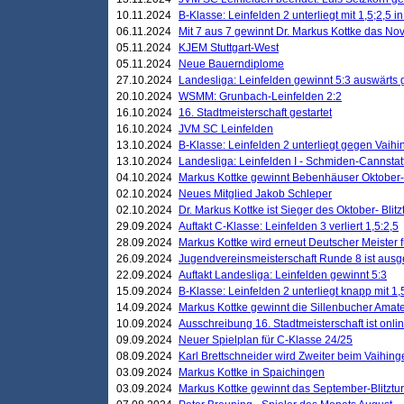
10.11.2024
B-Klasse: Leinfelden 2 unterliegt mit 1,5;2,5 
06.11.2024
Mit 7 aus 7 gewinnt Dr. Markus Kottke das Nov
05.11.2024
KJEM Stuttgart-West
05.11.2024
Neue Bauerndiplome
27.10.2024
Landesliga: Leinfelden gewinnt 5:3 auswärts
20.10.2024
WSMM: Grunbach-Leinfelden 2:2
16.10.2024
16. Stadtmeisterschaft gestartet
16.10.2024
JVM SC Leinfelden
13.10.2024
B-Klasse: Leinfelden 2 unterliegt gegen Vaihi
13.10.2024
Landesliga: Leinfelden I - Schmiden-Cannstatt 
04.10.2024
Markus Kottke gewinnt Bebenhäuser Oktober-B
02.10.2024
Neues Mitglied Jakob Schleper
02.10.2024
Dr. Markus Kottke ist Sieger des Oktober- Blitz
29.09.2024
Auftakt C-Klasse: Leinfelden 3 verliert 1,5:2,5
28.09.2024
Markus Kottke wird erneut Deutscher Meister 
26.09.2024
Jugendvereinsmeisterschaft Runde 8 ist ausg
22.09.2024
Auftakt Landesliga: Leinfelden gewinnt 5:3
15.09.2024
B-Klasse: Leinfelden 2 unterliegt knapp mit 1,
14.09.2024
Markus Kottke gewinnt die Sillenbucher Amate
10.09.2024
Ausschreibung 16. Stadtmeisterschaft ist onli
09.09.2024
Neuer Spielplan für C-Klasse 24/25
08.09.2024
Karl Brettschneider wird Zweiter beim Vaihing
03.09.2024
Markus Kottke in Spaichingen
03.09.2024
Markus Kottke gewinnt das September-Blitztur