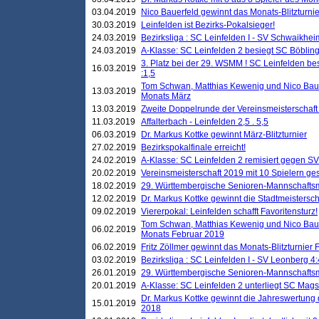
03.04.2019
Nico Bauerfeld gewinnt das Monats-Blitzturnier
30.03.2019
Leinfelden ist Bezirks-Pokalsieger!
24.03.2019
Bezirksliga : SC Leinfelden I - SV Schwaikheim
24.03.2019
A-Klasse: SC Leinfelden 2 besiegt SC Böbling
3. Platz bei der 29. WSMM ! SC Leinfelden b
16.03.2019
:1,5
Tom Schwan, Matthias Kewenig und Nico Baue
13.03.2019
Monats März
13.03.2019
Zweite Doppelrunde der Vereinsmeisterschaft i
11.03.2019
Affalterbach - Leinfelden 2,5 . 5,5
06.03.2019
Dr. Markus Kottke gewinnt März-Blitzturnier
27.02.2019
Bezirkspokalfinale erreicht!
24.02.2019
A-Klasse: SC Leinfelden 2 remisiert gegen SV
20.02.2019
Vereinsmeisterschaft 2019 mit 10 Spielern ges
18.02.2019
29. Württembergische Senioren-Mannschaftsm
12.02.2019
Dr. Markus Kottke gewinnt die Stadtmeistersc
09.02.2019
Viererpokal: Leinfelden schafft Favoritensturz!
Tom Schwan, Matthias Kewenig und Nico Baue
06.02.2019
Monats Februar 2019
06.02.2019
Fritz Zöllmer gewinnt das Monats-Blitzturnier 
03.02.2019
Bezirksliga : SC Leinfelden I - SV Leonberg 4:
26.01.2019
29. Württembergische Senioren-Mannschaftsm
20.01.2019
A-Klasse: SC Leinfelden 2 unterliegt SC Magst
Dr. Markus Kottke gewinnt die Jahreswertung d
15.01.2019
2018