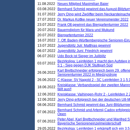
11.08.2022
Neues Mitglied Maximilian Baier
03.08.2022
Bernhard Schmid gewinnt das August-Blitzturn
31.07.2022
Jerry Ding wird Zwölfter beim Neckarsteinac
27.07.2022
Dr. Markus Kottke neuer Vereinsmeister 2022
23.07.2022
Frank Ott gewinnt das Biergartenturnier 2022
20.07.2022
Bauerndiplom für Mara und Mukund
20.07.2022
Biergartenturnier 2022
16.07.2022
7. Off. Baden-Württembergische Senioren-Ein
13.07.2022
Jugendblitz Juli: Matthias gewinnt
06.07.2022
Jugendblitz Juni: Friedrich gewinnt
06.07.2022
Udo Bock ist Sieger im Juliblitz
Bezirksliga: Leinfelden 1 macht den Aufstieg i
03.07.2022
5:1 - Sieg gegen DJK Stuttgart-Süd
Karl Brettschneider erfolgreich beim 29. off
26.06.2022
Seniorenturnier 2022 in Miedzyzdroje
26.06.2022
C-Klasse: SV Nagold 2 - SC Leinfelden 3 1,5:
Kreisklasse: Verbandsspiel der zweiten Manns
18.06.2022
fällt aus!!
12.06.2022
Kreisklasse: Vaihingen-Rohr 2 - Leinfelden 2 
12.06.2022
Jerry Ding erfolgreich bei der deutschen U8-M
08.06.2022
Bernhard Schmid gewinnt das Juni-Blitzturnie
Bernhard Schmid und Artemij Cadov erfolgreic
07.06.2022
Open
Peter Abel, Karl Brettschneider und Manfred St
07.06.2022
Bayerische Senioreneinzelmeisterschaft
29.05.2022
Bezirksliga: Leinfelden 1 erkämpft sich ein 3,