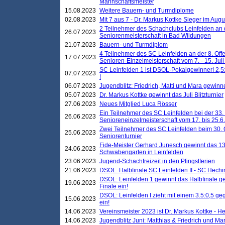
Mannschaftsmeister
15.08.2023
Weitere Bauern- und Turmdiplome
02.08.2023
Mit 7 aus 7 - Dr. Markus Kottke Sieger im Augus
2 Teilnehmer des Schachclubs Leinfelden an 
26.07.2023
Seniorenmeisterschaft in Bad Wildungen
21.07.2023
Bauern- und Turmdiplom
4 Teilnehmer des SC Leinfelden an der 8. O
17.07.2023
Senioren-Einzelmeisterschaft vom 7. - 15. Jul
SC Leinfelden 1 ist DSOL-Pokalgewinner! 2,5:1
07.07.2023
!
06.07.2023
Jugendblitz: Friedrich, Matti und Mara gewinn
05.07.2023
Dr. Markus Kottke gewinnt das Juli Blitzturnier
27.06.2023
Neues Mitglied Luca Rösser
Ein Teilnehmer des SC Leinfelden bei der 33.
26.06.2023
Senioreneinzelmeisterschaft vom 17. bis 25.
Zwei Teilnehmer des SC Leinfelden beim 30.
25.06.2023
Seniorenturnier
Fide-Meister Gerhard Junesch gewinnt das 1
24.06.2023
Schwabengarten in Leinfelden
23.06.2023
Jugend-Schachfreizeit in den Pfingstferien
21.06.2023
DSOL: Halbfinale SC Leinfelden II - SC Hechi
DSOL: Leinfelden 1 gewinnt das Halbfinale geg
19.06.2023
Finale ein!
DSOL: Leinfelden I zieht mit einem 3.5:0,5 g
15.06.2023
ein!
14.06.2023
Vereinsmeister 2023 ist Dr. Markus Kottke - 
14.06.2023
Jugendblitz Juni: Matthias & Friedrich und M