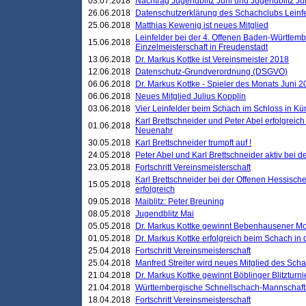
03.07.2018
Nachtrag Jugendblitz Juni und Jugendblitz Jul
26.06.2018
Datenschutzerklärung des Schachclubs Lein
25.06.2018
Matthias Kewenig ist neues Mitglied
Leinfelder bei der 4. Offenen Baden-Württem
15.06.2018
Einzelmeisterschaft in Freudenstadt
13.06.2018
Dr. Markus Kottke ist Vereinsmeister 2018
12.06.2018
Datenschutz-Grundverordnung (DSGVO)
06.06.2018
Dr. Markus Kottke - Spieler des Monats Juni 
06.06.2018
Neues Mitglied Julius Kopplin
03.06.2018
Vier Leinfelder beim Schach im Schloss in K
Karl Brettschneider und Peter Abel erfolgreic
01.06.2018
Neuenahr
30.05.2018
Karl Brettschneider trumpft auf !
24.05.2018
Peter Abel und Karl Brettschneider aktiv bei
23.05.2018
Fortschritt Vereinsmeisterschaft
Karl Brettschneider bei der Offenen Hessisch
15.05.2018
erfolgreich
09.05.2018
Maiblitz: Peter Breuning
08.05.2018
Jugendblitz Mai
05.05.2018
Dr. Markus Kottke gewinnt Bebenhausener Mo
01.05.2018
Dr. Markus Kottke erfolgreich beim Schach in
25.04.2018
Fortschritt Vereinsmeisterschaft
25.04.2018
Manfred Streiter wird neues Mitglied des Sch
21.04.2018
Dr. Markus Kottke gewinnt Böblinger Blitzturni
21.04.2018
Württembergische Schnellschach-Mannschafts
18.04.2018
Fortschritt Vereinsmeisterschaft