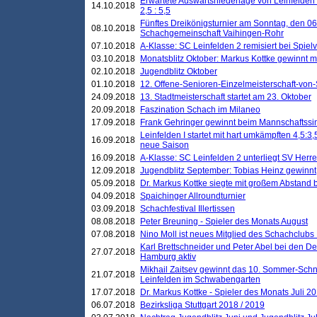
Erwartete Auswärtsniederlage von Leinfelden 
14.10.2018
2,5 : 5,5
Fünftes Dreikönigsturnier am Sonntag, den 0
08.10.2018
Schachgemeinschaft Vaihingen-Rohr
07.10.2018
A-Klasse: SC Leinfelden 2 remisiert bei Spie
03.10.2018
Monatsblitz Oktober: Markus Kottke gewinnt mi
02.10.2018
Jugendblitz Oktober
01.10.2018
12. Offene-Senioren-Einzelmeisterschaft-von
24.09.2018
13. Stadtmeisterschaft startet am 23. Oktober
20.09.2018
Faszination Schach im Milaneo
17.09.2018
Frank Gehringer gewinnt beim Mannschaftssi
Leinfelden I startet mit hart umkämpften 4,5:
16.09.2018
neue Saison
16.09.2018
A-Klasse: SC Leinfelden 2 unterliegt SV Herre
12.09.2018
Jugendblitz September: Tobias Heinz gewinnt
05.09.2018
Dr. Markus Kottke siegte mit großem Abstand 
04.09.2018
Spaichinger Allroundturnier
03.09.2018
Schachfestival Illertissen
08.08.2018
Peter Breuning - Spieler des Monats August
07.08.2018
Nino Moll ist neues Mitglied des Schachclubs
Karl Brettschneider und Peter Abel bei den D
27.07.2018
Hamburg aktiv
Mikhail Zaitsev gewinnt das 10. Sommer-Schn
21.07.2018
Leinfelden im Schwabengarten
17.07.2018
Dr. Markus Kottke - Spieler des Monats Juli 2
06.07.2018
Bezirksliga Stuttgart 2018 / 2019