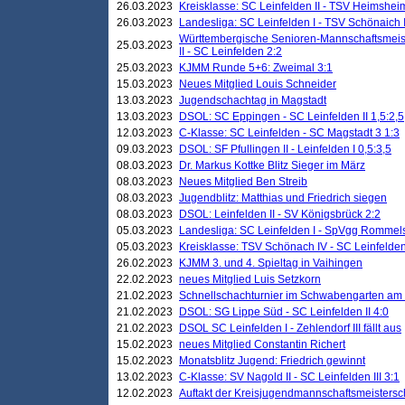
26.03.2023
Kreisklasse: SC Leinfelden II - TSV Heimsheim
26.03.2023
Landesliga: SC Leinfelden I - TSV Schönaich II
Württembergische Senioren-Mannschaftsmeiste
25.03.2023
II - SC Leinfelden 2:2
25.03.2023
KJMM Runde 5+6: Zweimal 3:1
15.03.2023
Neues Mitglied Louis Schneider
13.03.2023
Jugendschachtag in Magstadt
13.03.2023
DSOL: SC Eppingen - SC Leinfelden II 1,5:2,5
12.03.2023
C-Klasse: SC Leinfelden - SC Magstadt 3 1:3
09.03.2023
DSOL: SF Pfullingen II - Leinfelden I 0,5:3,5
08.03.2023
Dr. Markus Kottke Blitz Sieger im März
08.03.2023
Neues Mitglied Ben Streib
08.03.2023
Jugendblitz: Matthias und Friedrich siegen
08.03.2023
DSOL: Leinfelden II - SV Königsbrück 2:2
05.03.2023
Landesliga: SC Leinfelden I - SpVgg Rommels
05.03.2023
Kreisklasse: TSV Schönach IV - SC Leinfelden 
26.02.2023
KJMM 3. und 4. Spieltag in Vaihingen
22.02.2023
neues Mitglied Luis Setzkorn
21.02.2023
Schnellschachturnier im Schwabengarten am
21.02.2023
DSOL: SG Lippe Süd - SC Leinfelden II 4:0
21.02.2023
DSOL SC Leinfelden I - Zehlendorf III fällt aus
15.02.2023
neues Mitglied Constantin Richert
15.02.2023
Monatsblitz Jugend: Friedrich gewinnt
13.02.2023
C-Klasse: SV Nagold II - SC Leinfelden III 3:1
12.02.2023
Auftakt der Kreisjugendmannschaftsmeistersc