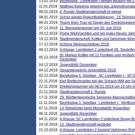
13.01.2019
Bezirksliga : Leinfelden I verliert deutlich mit 
11.01.2019
Matthias Kewenig gewinnt das Jugendmonatsbl
08.01.2019
4. Runde Stadtmeisterschaft ist gelost
08.01.2019
Schon wieder Rekordbeteiligung - 16 Teilneh
06.01.2019
Thanh Kien Tran ist Sieger des Dreikönigstur
27.12.2018
11. Biergartenturnier am 20. Juli 2019
20.12.2018
Frohe Weihnachten und ein gutes Neues Jah
19.12.2018
Stadtmeisterschaft: Kottke und Gehringer führ
17.12.2018
Schöne Weihnachtsfeier 2018
09.12.2018
A-Klasse: Leinfelden 2 unterliegt VfL Sindelfin
Dr. Markus Kottke mit 12 Punkten und großem
05.12.2018
Dezember
04.12.2018
Jugendblitz Dezember
04.12.2018
Gesamtergebnis Jugendblitz 2018
02.12.2018
Bezirksliga 4. Spieltag : SC Leinfelden I - SF O
22.11.2018
Karl Brettschneider bei der Schach-WM der S
22.11.2018
Dreikönigsturnier am 06.01.2019 um 14 Uhr im 
21.11.2018
Stadtmeisterschaft 2. Runde
17.11.2018
29. Württembergische Senioren-Mannschaftsm
11.11.2018
Bezirksliga 3. Spieltag : Leinfelden I - Wolfbusch
07.11.2018
14 Teilnehmer beim Monatsblitz November
06.11.2018
Jugendblitz November
04.11.2018
A-Klasse: SC Leinfelden 2 unterliegt Spvgg Bö
24.10.2018
13. Stadtmeisterschaft gestartet
21.10.2018
A-Klasse: Leinfelden 2 besiegt Vaihingen-Rohr 