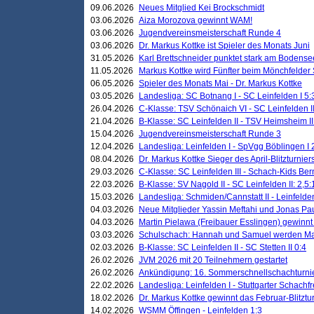
09.06.2026
Neues Mitglied Kei Brockschmidt
03.06.2026
Aiza Morozova gewinnt WAM!
03.06.2026
Jugendvereinsmeisterschaft Runde 4
03.06.2026
Dr. Markus Kottke ist Spieler des Monats Juni
31.05.2026
Karl Brettschneider punktet stark am Bodense
11.05.2026
Markus Kottke wird Fünfter beim Mönchfelder
06.05.2026
Spieler des Monats Mai - Dr. Markus Kottke
03.05.2026
Landesliga: SC Botnang I - SC Leinfelden I 5:
26.04.2026
C-Klasse: TSV Schönaich VI - SC Leinfelden II
21.04.2026
B-Klasse: SC Leinfelden II - TSV Heimsheim II
15.04.2026
Jugendvereinsmeisterschaft Runde 3
12.04.2026
Landesliga: Leinfelden I - SpVgg Böblingen I 
08.04.2026
Dr. Markus Kottke Sieger des April-Blitzturnier
29.03.2026
C-Klasse: SC Leinfelden III - Schach-Kids Ber
22.03.2026
B-Klasse: SV Nagold II - SC Leinfelden II: 2,5:
15.03.2026
Landesliga: Schmiden/Cannstatt II - Leinfelden
04.03.2026
Neue Mitglieder Yassin Meftahi und Jonas Pa
04.03.2026
Martin Pielawa (Freibauer Esslingen) gewinnt 
03.03.2026
Schulschach: Hannah und Samuel werden Ma
02.03.2026
B-Klasse: SC Leinfelden II - SC Stetten II 0:4
26.02.2026
JVM 2026 mit 20 Teilnehmern gestartet
26.02.2026
Ankündigung: 16. Sommerschnellschachturnie
22.02.2026
Landesliga: Leinfelden I - Stuttgarter Schachfr
18.02.2026
Dr. Markus Kottke gewinnt das Februar-Blitztu
14.02.2026
WSMM Öffingen - Leinfelden 1:3