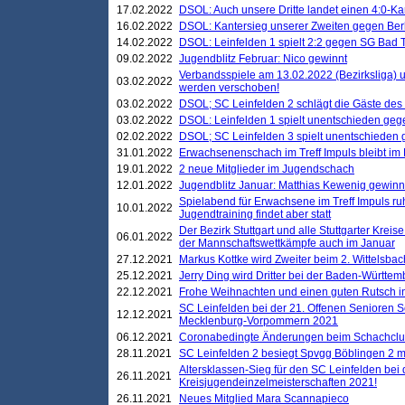
17.02.2022
DSOL: Auch unsere Dritte landet einen 4:0-Ka
16.02.2022
DSOL: Kantersieg unserer Zweiten gegen Ber
14.02.2022
DSOL: Leinfelden 1 spielt 2:2 gegen SG Bad 
09.02.2022
Jugendblitz Februar: Nico gewinnt
Verbandsspiele am 13.02.2022 (Bezirksliga) 
03.02.2022
werden verschoben!
03.02.2022
DSOL; SC Leinfelden 2 schlägt die Gäste des
03.02.2022
DSOL: Leinfelden 1 spielt unentschieden gege
02.02.2022
DSOL; SC Leinfelden 3 spielt unentschieden
31.01.2022
Erwachsenenschach im Treff Impuls bleibt im
19.01.2022
2 neue Mitglieder im Jugendschach
12.01.2022
Jugendblitz Januar: Matthias Kewenig gewinn
Spielabend für Erwachsene im Treff Impuls ru
10.01.2022
Jugendtraining findet aber statt
Der Bezirk Stuttgart und alle Stuttgarter Krei
06.01.2022
der Mannschaftswettkämpfe auch im Januar
27.12.2021
Markus Kottke wird Zweiter beim 2. Wittelsb
25.12.2021
Jerry Ding wird Dritter bei der Baden-Württem
22.12.2021
Frohe Weihnachten und einen guten Rutsch i
SC Leinfelden bei der 21. Offenen Senioren S
12.12.2021
Mecklenburg-Vorpommern 2021
06.12.2021
Coronabedingte Änderungen beim Schachclub 
28.11.2021
SC Leinfelden 2 besiegt Spvgg Böblingen 2 mi
Altersklassen-Sieg für den SC Leinfelden bei
26.11.2021
Kreisjugendeinzelmeisterschaften 2021!
26.11.2021
Neues Mitglied Mara Scannapieco