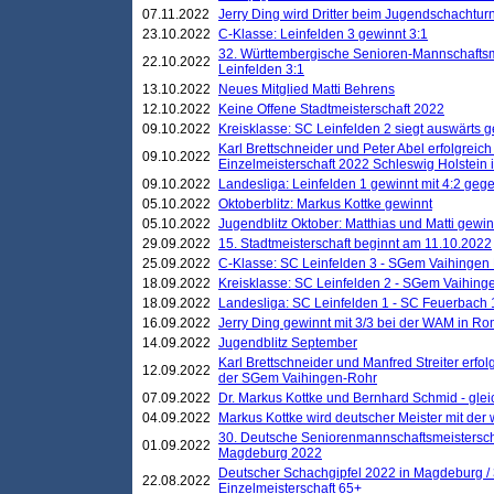
07.11.2022
Jerry Ding wird Dritter beim Jugendschachturn
23.10.2022
C-Klasse: Leinfelden 3 gewinnt 3:1
32. Württembergische Senioren-Mannschaftsm
22.10.2022
Leinfelden 3:1
13.10.2022
Neues Mitglied Matti Behrens
12.10.2022
Keine Offene Stadtmeisterschaft 2022
09.10.2022
Kreisklasse: SC Leinfelden 2 siegt auswärts g
Karl Brettschneider und Peter Abel erfolgreic
09.10.2022
Einzelmeisterschaft 2022 Schleswig Holstein 
09.10.2022
Landesliga: Leinfelden 1 gewinnt mit 4:2 geg
05.10.2022
Oktoberblitz: Markus Kottke gewinnt
05.10.2022
Jugendblitz Oktober: Matthias und Matti gewi
29.09.2022
15. Stadtmeisterschaft beginnt am 11.10.2022
25.09.2022
C-Klasse: SC Leinfelden 3 - SGem Vaihingen 
18.09.2022
Kreisklasse: SC Leinfelden 2 - SGem Vaihinge
18.09.2022
Landesliga: SC Leinfelden 1 - SC Feuerbach 
16.09.2022
Jerry Ding gewinnt mit 3/3 bei der WAM in 
14.09.2022
Jugendblitz September
Karl Brettschneider und Manfred Streiter erfo
12.09.2022
der SGem Vaihingen-Rohr
07.09.2022
Dr. Markus Kottke und Bernhard Schmid - glei
04.09.2022
Markus Kottke wird deutscher Meister mit de
30. Deutsche Seniorenmannschaftsmeistersch
01.09.2022
Magdeburg 2022
Deutscher Schachgipfel 2022 in Magdeburg /
22.08.2022
Einzelmeisterschaft 65+