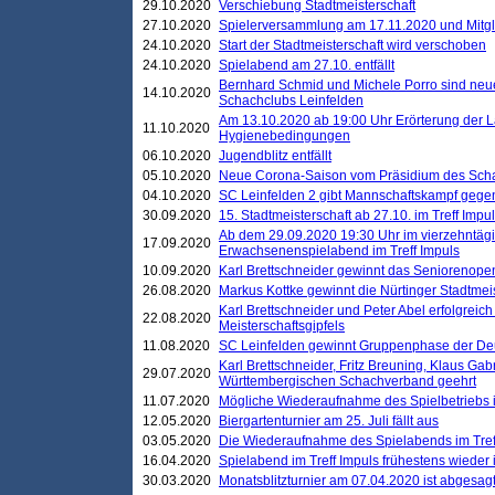
29.10.2020
Verschiebung Stadtmeisterschaft
27.10.2020
Spielerversammlung am 17.11.2020 und Mitg
24.10.2020
Start der Stadtmeisterschaft wird verschoben
24.10.2020
Spielabend am 27.10. entfällt
Bernhard Schmid und Michele Porro sind neu
14.10.2020
Schachclubs Leinfelden
Am 13.10.2020 ab 19:00 Uhr Erörterung der L
11.10.2020
Hygienebedingungen
06.10.2020
Jugendblitz entfällt
05.10.2020
Neue Corona-Saison vom Präsidium des Sch
04.10.2020
SC Leinfelden 2 gibt Mannschaftskampf gege
30.09.2020
15. Stadtmeisterschaft ab 27.10. im Treff Impu
Ab dem 29.09.2020 19:30 Uhr im vierzehntäg
17.09.2020
Erwachsenenspielabend im Treff Impuls
10.09.2020
Karl Brettschneider gewinnt das Seniorenopen
26.08.2020
Markus Kottke gewinnt die Nürtinger Stadtmei
Karl Brettschneider und Peter Abel erfolgreic
22.08.2020
Meisterschaftsgipfels
11.08.2020
SC Leinfelden gewinnt Gruppenphase der De
Karl Brettschneider, Fritz Breuning, Klaus Gab
29.07.2020
Württembergischen Schachverband geehrt
11.07.2020
Mögliche Wiederaufnahme des Spielbetriebs
12.05.2020
Biergartenturnier am 25. Juli fällt aus
03.05.2020
Die Wiederaufnahme des Spielabends im Treff
16.04.2020
Spielabend im Treff Impuls frühestens wieder
30.03.2020
Monatsblitzturnier am 07.04.2020 ist abgesag