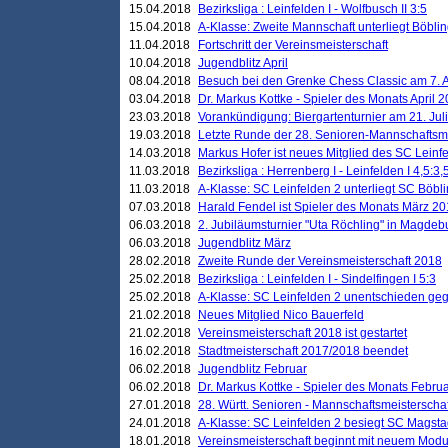
15.04.2018
Bezirksliga : Leinfelden I - Wolfbusch II 3:5
15.04.2018
A-Klasse: Zweite Mannschaft unterliegt Böblin
11.04.2018
Fortschritt der Vereinsmeisterschaft
10.04.2018
Jugendblitz April
08.04.2018
Besuch bei den Grenke Chess Classic am 7. A
03.04.2018
Dr. Markus Kottke - Spieler des Monats April 
23.03.2018
Vorankündigung: Biergartenturnier am 21. Jul
19.03.2018
Letzte Runde der 28. Senioren-Mannschaftsme
14.03.2018
Markus Hofer ist neues Mitglied des SC Leinf
11.03.2018
Bezirksliga : Herrenberg I - Leinfelden I 4,5:3,
11.03.2018
A-Klasse: SC Leinfelden 2 unterliegt SC Böbli
07.03.2018
Harald Fendel ist Spieler des Monats März 2
06.03.2018
2. Jubiläumsturnier "Uta Röchling" in Magdebu
06.03.2018
Jugendblitz März
28.02.2018
Zweite Runde der Vereinsmeisterschaft 2018
25.02.2018
Bezirksliga : Leinfelden I - Sindelfingen I 5:3
25.02.2018
A-Klasse: SC Leinfelden 2 unentschieden geg
21.02.2018
Neues Mitglied Nico Bauerfeld
21.02.2018
Vereinsmeisterschaft 2018 ist gestartet
16.02.2018
Stadtmeisterschaft 2017/2018 beendet
06.02.2018
Jugendblitz Februar
06.02.2018
Dr. Markus Kottke - Spieler des Monats Febru
27.01.2018
28. Württ. Senioren - Mannschaftsmeisterscha
24.01.2018
A-Klasse: SC Leinfelden 2 besiegt SC Magstadt
18.01.2018
Vereinsmeisterschaft beginnt mit neuem Mod