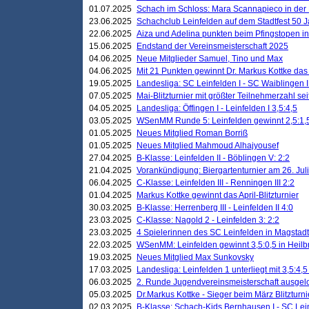
01.07.2025
Schach im Schloss: Mara Scannapieco in der
23.06.2025
Schachclub Leinfelden auf dem Stadtfest 50 
22.06.2025
Aiza und Adelina punkten beim Pfingstopen i
15.06.2025
Endstand der Vereinsmeisterschaft 2025
04.06.2025
Neue Mitglieder Samuel, Tino und Max
04.06.2025
Mit 21 Punkten gewinnt Dr. Markus Kottke das J
19.05.2025
Landesliga: SC Leinfelden I - SC Waiblingen I
07.05.2025
Mai-Blitzturnier mit größter Teilnehmerzahl se
04.05.2025
Landesliga: Öffingen I - Leinfelden I 3,5:4,5
03.05.2025
WSenMM Runde 5: Leinfelden gewinnt 2,5:1,
01.05.2025
Neues Mitglied Roman Borriß
01.05.2025
Neues Mitglied Mahmoud Alhajyousef
27.04.2025
B-Klasse: Leinfelden II - Böblingen V: 2:2
21.04.2025
Vorankündigung: Biergartenturnier am 26. Juli
06.04.2025
C-Klasse: Leinfelden III - Renningen III 2:2
01.04.2025
Markus Kottke gewinnt das April-Blitzturnier
30.03.2025
B-Klasse: Herrenberg III - Leinfelden II 4:0
23.03.2025
C-Klasse: Nagold 2 - Leinfelden 3: 2:2
23.03.2025
4 Spielerinnen des SC Leinfelden in Magstadt
22.03.2025
WSenMM: Leinfelden gewinnt 3,5:0,5 in Heilb
19.03.2025
Neues Mitglied Max Sunkovsky
17.03.2025
Landesliga: Leinfelden 1 unterliegt mit 3,5:4,5
06.03.2025
2. Runde Jugendvereinsmeisterschaft ausgel
05.03.2025
Dr.Markus Kottke - Sieger beim März Blitzturni
02.03.2025
B-Klasse: Schach-Kids Bernhausen I - SC Lein