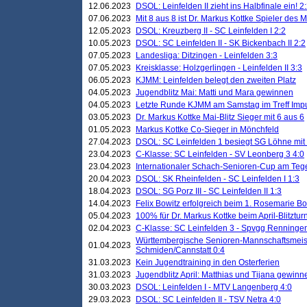
12.06.2023
DSOL: Leinfelden II zieht ins Halbfinale ein! 2
07.06.2023
Mit 8 aus 8 ist Dr. Markus Kottke Spieler des 
12.05.2023
DSOL: Kreuzberg II - SC Leinfelden I 2:2
10.05.2023
DSOL: SC Leinfelden II - SK Bickenbach II 2:2
07.05.2023
Landesliga: Ditzingen - Leinfelden 3:3
07.05.2023
Kreisklasse: Holzgerlingen - Leinfelden II 3:3
06.05.2023
KJMM: Leinfelden belegt den zweiten Platz
04.05.2023
Jugendblitz Mai: Matti und Mara gewinnen
04.05.2023
Letzte Runde KJMM am Samstag im Treff Imp
03.05.2023
Dr. Markus Kottke Mai-Blitz Sieger mit 6 aus 6
01.05.2023
Markus Kottke Co-Sieger in Mönchfeld
27.04.2023
DSOL: SC Leinfelden 1 besiegt SG Löhne mit 
23.04.2023
C-Klasse: SC Leinfelden - SV Leonberg 3 4:0
23.04.2023
Internationaler Schach-Senioren-Cup am Te
20.04.2023
DSOL: SK Rheinfelden - SC Leinfelden I 1:3
18.04.2023
DSOL: SG Porz III - SC Leinfelden II 1:3
14.04.2023
Felix Bowitz erfolgreich beim 1. Rosemarie B
05.04.2023
100% für Dr. Markus Kottke beim April-Blitztur
02.04.2023
C-Klasse: SC Leinfelden 3 - Spvgg Renningen
Württembergische Senioren-Mannschaftsmeist
01.04.2023
Schmiden/Cannstatt 0:4
31.03.2023
Kein Jugendtraining in den Osterferien
31.03.2023
Jugendblitz April: Matthias und Tijana gewinn
30.03.2023
DSOL: Leinfelden I - MTV Langenberg 4:0
29.03.2023
DSOL: SC Leinfelden II - TSV Netra 4:0