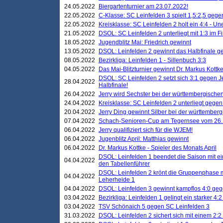
24.05.2022
Biergartenturnier am 23.07.2022!
22.05.2022
C-Klasse: SC Leinfelden 3 spielt 1,5:2,5 geg
22.05.2022
Kreisklasse: SC Leinfelden 2 holt ein 4:4 - 
21.05.2022
DSOL: SC Leinfelden 2 unterliegt mit 1:3 im F
18.05.2022
Jugendblitz Mai: Friedrich gewinnt
13.05.2022
DSOL: Leinfelden 2 gewinnt das Halbfinale geg
08.05.2022
Bezirkliga: Leinfelden 1 - Sillenbuch 3:3
04.05.2022
Das Mai-Blitzturnier gewinnt Dr. Markus Kottk
DSOL: SC Leinfelden 2 setzt sich 3:1 gegen J
28.04.2022
Halbfinale!
26.04.2022
Jerry wird Sechster bei der württembergische
24.04.2022
Kreisklasse: SC Leinfelden 2 unterliegt gege
20.04.2022
Jerry Ding gewinnt Silber bei der württemberg
07.04.2022
Schach-Senioren-Cup am Tegernsee vom 26. M
06.04.2022
Jerry qualifiziert sich für die WJEM!
06.04.2022
Jugenblitz April: Matthias gewinnt
06.04.2022
Dr. Markus Kottke - Spieler des Monats April
DSOL: Leinfelden 1 beendet die Saison mit e
04.04.2022
den Tabellenführer
DSOL: Leinfelden 2 krönt die Gruppenphase m
04.04.2022
Leherheide 1
04.04.2022
DSOL: Leinfelden 3 gewinnt kampflos 4:0 geg
03.04.2022
Bezirkliga: Leinfelden 1 gelingt ein starker 4
03.04.2022
TSV Schönaich 5 gegen SC Leinfelden 3
31.03.2022
DSOL: Leinfelden 2 sichert sich mit einem 2:2 d