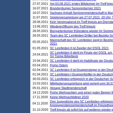
27.07.2021
Am 03.08.2021 erstes Blitzturnier im Treff Im
16.07.2021
Brandenburger Seniorenturnier 2021
16.07.2021
Sachsen-Anhalt-Seniorenmeisterschaft in M
11.07.2021
Spielerversammlung am 27.07.2021, 20 Uhr, T
28.06.2021
Kein Vereinsabend im Treff Impuls am Dienst
13.06.2021
Wiedereröffnung des Treff Impuls
28.05.2021
Biergartenturnier frühestens wieder im Somm
28.05.2021
Team des SC Leinfelden Dritter bei Bezirks-S
Mannschaft des SC Leinfelden siegt in Bezirks
05.05.2021
2021
01.05.2021
SC Leinfelden II ist Zweiter der DSOL 2021
SC Leinfelden II steht im Finale der DSOL am 
24.04.2021
SV Türme Billerbeck
15.04.2021
SC Leinfelden II steht im Halbfinale der Deu
03.04.2021
Frohe Ostern
02.04.2021
SC Leinfelden II ist Gruppensieger in der De
01.04.2021
SC Leinfelden I Gruppenfünfter in der Deuts
30.03.2021
SC Leinfelden erfolgreich in der Deutschen 
15.03.2021
Mitgliederversammlung wird verlegt vom 30.0
05.01.2021
Absage Stadtmeisterschaft
19.12.2020
Frohe Weihnachten und einen guten Beginn f
17.11.2020
Keine Weihnachtsfeier 2020
Drei Jugendliche des SC Leinfelden erfolgreic
04.11.2020
Kreisjugendeinzelmeisterschaft im Freizeithe
31.10.2020
Treff Impuls ab sofort bis auf weiteres wieder