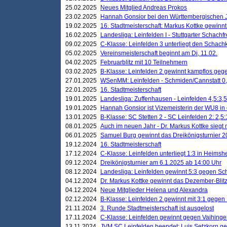
25.02.2025
Neues Mitglied Andreas Prokos
23.02.2025
Hannah Gonsior bei den Württembergischen 
19.02.2025
16. Stadtmeisterschaft: Markus Kottke gewinnt 
16.02.2025
Landesliga: Leinfelden I - Stuttgarter Schachfr
09.02.2025
C-Klasse: Leinfelden 3 unterliegt den Schach
05.02.2025
Vereinsmeisterschaft beginnt am Di, 11.02.
04.02.2025
Februarblitz mit 10 Teilnehmern
03.02.2025
B-Klasse: Leinfelden 2 gewinnt kampflos ge
27.01.2025
WSenMM: Leinfelden - Schmiden/Cannstatt 0,
22.01.2025
16. Stadtmeisterschaft
19.01.2025
Landesliga: Zuffenhausen - Leinfelden 4,5:3,5
19.01.2025
Hannah Gonsior ist Vizemeisterin der WU8 i
13.01.2025
B-Klasse: SC Stetten 2 - SC Leinfelden 2: 2,5:
08.01.2025
Auch im neuen Jahr - Dr. Markus Kottke siegt 
06.01.2025
Samuel Burg gewinnt das Dreikönigsturnier 
19.12.2024
16. Stadtmeisterschaft
17.12.2024
C-Klasse: Leinfelden unterliegt 1:3 in Heimsh
09.12.2024
Dreikönigsturnier am 6.1.2025 ab 14:00 Uhr
08.12.2024
Landesliga: Leinfelden gewinnt 5:3 gegen Sc
04.12.2024
Dr. Markus Kottke gewinnt das Dezember-Blitz
04.12.2024
Neue Mitglieder Helena und Alexandra
02.12.2024
B-Klasse: Leinfelden 2 gewinnt mit 3:1 gegen
21.11.2024
3. Runde Stadtmeisterschaft ist ausgelost
17.11.2024
C-Klasse: Leinfelden gewinnt gegen Vaihinge
13.11.2024
JVM SC Leinfelden beendet: Luis Setzkorn ge