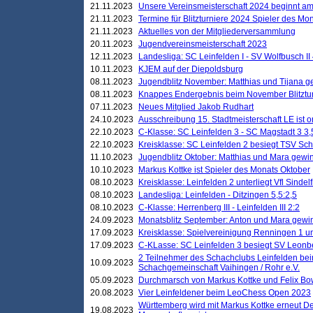
21.11.2023
Unsere Vereinsmeisterschaft 2024 beginnt am
21.11.2023
Termine für Blitzturniere 2024 Spieler des Mon
21.11.2023
Aktuelles von der Mitgliederversammlung
20.11.2023
Jugendvereinsmeisterschaft 2023
12.11.2023
Landesliga: SC Leinfelden I - SV Wolfbusch II 
10.11.2023
KJEM auf der Diepoldsburg
08.11.2023
Jugendblitz November: Matthias und Tijana 
08.11.2023
Knappes Endergebnis beim November Blitztur
07.11.2023
Neues Mitglied Jakob Rudhart
24.10.2023
Ausschreibung 15. Stadtmeisterschaft LE ist o
22.10.2023
C-Klasse: SC Leinfelden 3 - SC Magstadt 3 3,
22.10.2023
Kreisklasse: SC Leinfelden 2 besiegt TSV Schö
11.10.2023
Jugendblitz Oktober: Matthias und Mara gewi
10.10.2023
Markus Kottke ist Spieler des Monats Oktober
08.10.2023
Kreisklasse: Leinfelden 2 unterliegt Vfl Sindel
08.10.2023
Landesliga: Leinfelden - Ditzingen 5,5:2,5
08.10.2023
C-Klasse: Herrenberg III - Leinfelden III 2:2
24.09.2023
Monatsblitz September: Anton und Mara gew
17.09.2023
Kreisklasse: Spielvereinigung Renningen 1 unt
17.09.2023
C-KLasse: SC Leinfelden 3 besiegt SV Leonbe
2 Teilnehmer des Schachclubs Leinfelden bei
10.09.2023
Schachgemeinschaft Vaihingen / Rohr e.V.
05.09.2023
Durchmarsch von Markus Kottke und Felix Bow
20.08.2023
Vier Leinfeldener beim LeoChess Open 2023
Württemberg wird mit Markus Kottke erneut D
19.08.2023