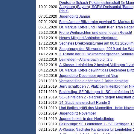
Deutsche Schach-Pokalmeisterschaft für Mann
10.01.2020
Augsburg (Bayern), SGEM Dreisamtal (Baden
Pfalz)
07.01.2020
Jugendblitz Januar
07.01.2020
Beim Januar Blitzturnier gewinnt Dr. Markus 
06.01.2020
Dr. Markus Kottke und Thanh Kien Tran siegen
25.12.2019
Frohe Weihnachten und einen guten Rutsch!
18.12.2019
Neues Mitglied Abbirahm Aingkaran
17.12.2019
Sechstes Dreikönigsturnier am 06.01.2020 im T
15.12.2019
Siegehrung der Blitzwertung 2019 bei der Wei
14.12.2019
2. Runde der 30. WÜrttembergischen Seniore
08.12.2019
Leinfelden - Affalterbach 5,5 : 2,5
08.12.2019
A-Klasse: Leinfelden 2 besiegt Aidlingen 1 zu
04.12.2019
Dr. Markus Kottke gewinnt das Dezember Blitzt
04.12.2019
Jugendblitz Dezember gewinnt Nico
28.11.2019
Vorstand für die nächsten 2 Jahre bestätigt
23.11.2019
Jerry schafft den 7. Platz beim Heilbronner 
17.11.2019
Bezirksliga: SF Ditzingen II - SC Leinfelden I 3
17.11.2019
SC-Leinfelden 2 - siegreich gegen Magstadt 2
15.11.2019
14. Stadtmeisterschaft Runde 3
06.11.2019
Und täglich grüßt das Murmeltier - beim Novemb
06.11.2019
Jugendblitz November
04.11.2019
Jugendfreizeit in den Herbstferien
03.11.2019
Bezirksliga: SC Leinfelden 1 - SF Oeffingen 1 
03.11.2019
A-Klasse: Nächster Kantersieg für Leinfelden 2