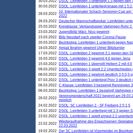
30.03.2022
DSOL: Leinfelden 3 unterliegt 1:3 gegen den 
30.03.2022
DSOL: Leinfelden 1 unterliegt knapp mit 1,5
10. Internationaler Schach-Senioren-Cup am T
28.03.2022
2022
26.03.2022
Deutscher Mannschaftspokal: Leinfelden unte
25.03.2022
Kreisklasse: Verbandsspiel Vaihingen-Rohr 2 
23.03.2022
Jugendblitz März: Nico gewinnt
23.03.2022
Blitz Neustart nach zweiter Corona Pause
20.03.2022
Bezirksliga: Leinfelden 1 unterliegt gegen Nag
18.03.2022
Amjad Ibrahim gewinnt Ulmer Blitzturnier
17.03.2022
DSOL: Leinfelden 2 gewinnt 3:1 gegen den 
16.03.2022
DSOL: Leinfelden 3 gewinnt 4:0 gegen Jena
15.03.2022
DSOL: Leinfelden 1 überrollt Hellern 2 mit 4:0
09.03.2022
DSOL: Leinfelden 3 spielt 2:2 Unentschieden
08.03.2022
DSOL: Leinfelden 2 gewinnt deutlich 3,5:0,5
07.03.2022
DSOL: Leinfelden 1 unterliegt Porz 3 deutlich 
06.03.2022
C-Klasse: Leinfelden 3 bezwingt Renningen 3 
06.03.2022
Bezirksliga: Leinfelden 1 bezwingt Vaihingen m
Vereinsmeisterschaft 2022 beginnt am 29.03.2
26.02.2022
möglich
24.02.2022
DSOL: SC Leinfelden 2 - SF Freiberg 2,5;1,5
23.02.2022
DSOL: Leinfelden 3 unterliegt mit 1:3 gegen S
23.02.2022
DSOL: Leinfelden 1 spielt erneut 2:2 unentsc
Wiederaufnahme des Erwachsenen-Spielabend
22.02.2022
22.03.2022
19.02.2022
Der SC Leinfelden ist Vizemeister im Bezirksm