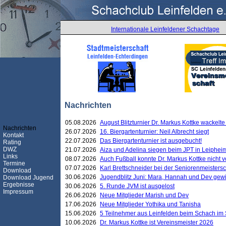
Internationale Leinfeldener Schachtage
Nachrichten
05.08.2026
August Blitzturnier Dr. Markus Kottke wackel
Nachrichten
26.07.2026
16. Biergartenturnier: Neil Albrecht siegt
Kontakt
22.07.2026
Das Biergartenturnier ist ausgebucht!
Rating
DWZ
21.07.2026
Aiza und Adelina siegen beim JPT in Leiphei
Links
08.07.2026
Auch Fußball konnte Dr. Markus Kottke nicht
Termine
07.07.2026
Karl Brettschneider bei der Seniorenmeister
Download
30.06.2026
Jugendblitz Juni: Mara, Hannah und Dev gew
Download Jugend
Ergebnisse
30.06.2026
5. Runde JVM ist ausgelost
Impressum
26.06.2026
Neue Mitglieder Marish und Dev
17.06.2026
Neue Mitglieder Yothika und Tanisha
15.06.2026
5 Teilnehmer aus Leinfelden beim Schach im 
10.06.2026
Dr. Markus Kottke ist Vereinsmeister 2026