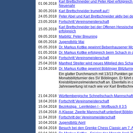
Karl Brettschneider und Peter Abel erfolgreic
01.06.2018
Neuenahr
30.05.2018
Karl Brettschneider trumpft auf !
24.05.2018
Peter Abel und Karl Brettschneider aktiv bei
23.05.2018
Fortschritt Vereinsmeisterschaft
Karl Brettschneider bei der Offenen Hessisch
15.05.2018
erfolgreich
09.05.2018
Maiblitz: Peter Breuning
08.05.2018
Jugendblitz Mai
05.05.2018
Dr. Markus Kottke gewinnt Bebenhausener Mo
01.05.2018
Dr. Markus Kottke erfolgreich beim Schach in
25.04.2018
Fortschritt Vereinsmeisterschaft
25.04.2018
Manfred Streiter wird neues Mitglied des Sch
21.04.2018
Dr. Markus Kottke gewinnt Böblinger Blitzturni
Ein glatter Durchmarsch mit 13/13 Punkten gel
Monatsblitzturnier des SV Böblingen. Er führt 
Kreisblitzeinzelmeisterschaft an. Ebenfalls in
Jahreswertung ist nach wie vor Karl Brettschne
21.04.2018
Württembergische Schnellschach-Mannschafts
18.04.2018
Fortschritt Vereinsmeisterschaft
15.04.2018
Bezirksliga : Leinfelden I - Wolfbusch II 3:5
15.04.2018
A-Klasse: Zweite Mannschaft unterliegt Böblin
11.04.2018
Fortschritt der Vereinsmeisterschaft
10.04.2018
Jugendblitz April
08.04.2018
Besuch bei den Grenke Chess Classic am 7. A