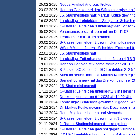
25.02.2025
Neues Mitglied Andreas Prokos
23.02.2025
Hannah Gonsior bei den Württembergischen 
19.02.2025
16. Stadtmeisterschaft: Markus Kottke gewinnt 
16.02.2025
Landesliga: Leinfelden I - Stuttgarter Schachfr
09.02.2025
C-Klasse: Leinfelden 3 unterliegt den Schach
05.02.2025
Vereinsmeisterschaft beginnt am Di, 11.02.
04.02.2025
Februarblitz mit 10 Teilnehmern
03.02.2025
B-Klasse: Leinfelden 2 gewinnt kampflos ge
27.01.2025
WSenMM: Leinfelden - Schmiden/Cannstatt 0,
22.01.2025
16. Stadtmeisterschaft
19.01.2025
Landesliga: Zuffenhausen - Leinfelden 4,5:3,5
19.01.2025
Hannah Gonsior ist Vizemeisterin der WU8 i
13.01.2025
B-Klasse: SC Stetten 2 - SC Leinfelden 2: 2,5:
08.01.2025
Auch im neuen Jahr - Dr. Markus Kottke siegt 
06.01.2025
Samuel Burg gewinnt das Dreikönigsturnier 
19.12.2024
16. Stadtmeisterschaft
17.12.2024
C-Klasse: Leinfelden unterliegt 1:3 in Heimsh
09.12.2024
Dreikönigsturnier am 6.1.2025 ab 14:00 Uhr
08.12.2024
Landesliga: Leinfelden gewinnt 5:3 gegen Sc
04.12.2024
Dr. Markus Kottke gewinnt das Dezember-Blitz
04.12.2024
Neue Mitglieder Helena und Alexandra
02.12.2024
B-Klasse: Leinfelden 2 gewinnt mit 3:1 gegen
21.11.2024
3. Runde Stadtmeisterschaft ist ausgelost
17.11.2024
C-Klasse: Leinfelden gewinnt gegen Vaihinge
13.11.2024
JVM SC Leinfelden beendet: Luis Setzkorn ge