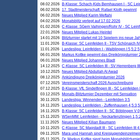
08.02.2026
B-Klasse: Schach-Kids Bernhausen I - SC Leinf
06.02.2026
17. Stadtmeisterschaft: Rafael Kloth gewinnt
06.02.2026
Neues Mitglied Karim Meftahi
04.02.2026
Monatsblitz verlegt auf 17.02.2026
01.02.2026
C-Klasse: SGem Vaihingen/Rohr IV - SC Leinfel
22.01.2026
Neues Mitglied Lukas Heintel
14.01.2026
Blitzturnier startet mit 10 Spielern ins neue J
11.01.2026
B-Klasse: SC Leinfelden II - TSV Schönaich IV
11.01.2026
Landesliga: Leinfelden I - Waiblingen I 5,5:2,5
06.01.2026
Markus Kottke gewinnt das Dreikönigsturnier
06.01.2026
Neues Mitglied Johannes Bladt
14.12.2025
C-Klasse: SC Leinfelden III - SV Herrenberg III
10.12.2025
Neues Mitglied Abdullah Al Awad
08.12.2025
Ankündigung Dreikönigsturnier 2026
07.12.2025
Vereinsmeisterschaft 2026 Ausschreibung
07.12.2025
B-Klasse: VfL Sindelfingen III - SC Leinfelden I
03.12.2025
Monats-Blitzturnier Dezember mit Sensation
30.11.2025
Landesliga: Winnenden - Leinfelden 3:5
16.11.2025
Landesliga: Leinfelden - Zuffenhausen 4,5:3,5
16.11.2025
B-Klasse: SC Leinfelden II - SC Böblingen V 0
15.11.2025
WSenMM: Leinfelden - Neckartenzlingen 1,5:
11.11.2025
Neues Mitglied Kilian Baumann
10.11.2025
C-Klasse: SC Magstadt III - SC Leinfelden III 4
09.11.2025
Mara und Hannah sind Kreisjugendeinzelmei
05.11.2025
Dr. Markus Kottke siegt beim Monatsblitzturn