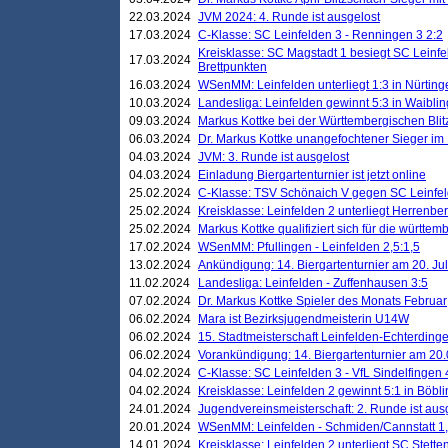
22.03.2024
JVM 2024: 4. Runde ist ausgelost
17.03.2024
C-Klasse: SC Leinfelden 3 - Renningen 3 2:2
Kreisklasse: SC Magstadt 1 besiegt SC Leinfe
17.03.2024
Brettpunkten
16.03.2024
WSenMM: Leinfelden unterliegt 1:3 in Nürting
10.03.2024
Landesliga: Leinfelden gewinnt 5:3 in Waibli
09.03.2024
Markus Kottke bei der Württembergischen Blit
06.03.2024
Dr. Markus Kottke unangefochtener Sieger im M
04.03.2024
JVM: 3. Runde ist ausgelost
04.03.2024
Einladung Biergartenturnier ist jetzt online
25.02.2024
C-Klasse: TSV Schönaich V gegen SC Leinfelde
25.02.2024
Kreisklasse: Leinfelden 2 unterliegt Herrenber
25.02.2024
Markus Kottke qualifiziert sich für die württem
17.02.2024
WSenMM: Pfullingen - Leinfelden 2,5:1,5
13.02.2024
Ankündigung: 14. Biergartenturnier am 20. Ju
11.02.2024
Landesliga: Leinfelden - Zuffenhausen 3:5
07.02.2024
Dr. Markus Kottke Spieler des Monats Februar
06.02.2024
Mara ist Bezirksjugendmeisterin U14W
06.02.2024
15. Stadtmeisterschaft Leinfelden-Echterding
06.02.2024
Vorankündigung: 14. Biergartenturnier am 20
04.02.2024
C-Klasse: SC Leinfelden 3 - VfL Sindelfingen 
04.02.2024
Kreisklasse: Leinfelden 2 gewinnt 5:1 in Böbl
24.01.2024
Jugendvereinsmeisterschaft: 2. Runde ist aus
20.01.2024
WSenMM: Leinfelden - Schmiden/Cannstatt 1,
14.01.2024
Kreisklasse: Leinfelden 2 unterliegt SC Stette