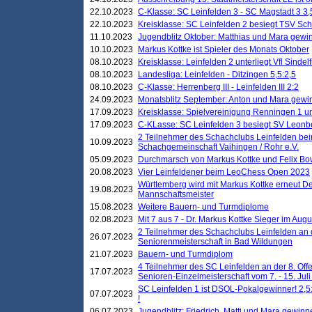
22.10.2023
C-Klasse: SC Leinfelden 3 - SC Magstadt 3 3,
22.10.2023
Kreisklasse: SC Leinfelden 2 besiegt TSV Schö
11.10.2023
Jugendblitz Oktober: Matthias und Mara gewi
10.10.2023
Markus Kottke ist Spieler des Monats Oktober
08.10.2023
Kreisklasse: Leinfelden 2 unterliegt Vfl Sindel
08.10.2023
Landesliga: Leinfelden - Ditzingen 5,5:2,5
08.10.2023
C-Klasse: Herrenberg III - Leinfelden III 2:2
24.09.2023
Monatsblitz September: Anton und Mara gew
17.09.2023
Kreisklasse: Spielvereinigung Renningen 1 unt
17.09.2023
C-KLasse: SC Leinfelden 3 besiegt SV Leonbe
2 Teilnehmer des Schachclubs Leinfelden bei
10.09.2023
Schachgemeinschaft Vaihingen / Rohr e.V.
05.09.2023
Durchmarsch von Markus Kottke und Felix Bow
20.08.2023
Vier Leinfeldener beim LeoChess Open 2023
Württemberg wird mit Markus Kottke erneut D
19.08.2023
Mannschaftsmeister
15.08.2023
Weitere Bauern- und Turmdiplome
02.08.2023
Mit 7 aus 7 - Dr. Markus Kottke Sieger im Augus
2 Teilnehmer des Schachclubs Leinfelden an 
26.07.2023
Seniorenmeisterschaft in Bad Wildungen
21.07.2023
Bauern- und Turmdiplom
4 Teilnehmer des SC Leinfelden an der 8. O
17.07.2023
Senioren-Einzelmeisterschaft vom 7. - 15. Jul
SC Leinfelden 1 ist DSOL-Pokalgewinner! 2,5:1
07.07.2023
!
06.07.2023
Jugendblitz: Friedrich, Matti und Mara gewinn