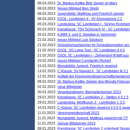
08.03.2023
Dr. Markus Kottke Blitz Sieger im März
08.03.2023
Neues Mitglied Ben Streib
08.03.2023
Jugendblitz: Matthias und Friedrich siegen
08.03.2023
DSOL: Leinfelden II - SV Königsbrück 2:2
05.03.2023
Landesliga: SC Leinfelden I - SpVgg Rommels
05.03.2023
Kreisklasse: TSV Schönach IV - SC Leinfelden 
26.02.2023
KJMM 3. und 4. Spieltag in Vaihingen
22.02.2023
neues Mitglied Luis Setzkorn
21.02.2023
Schnellschachturnier im Schwabengarten am
21.02.2023
DSOL: SG Lippe Süd - SC Leinfelden II 4:0
21.02.2023
DSOL SC Leinfelden I - Zehlendorf III fällt aus
15.02.2023
neues Mitglied Constantin Richert
15.02.2023
Monatsblitz Jugend: Friedrich gewinnt
13.02.2023
C-Klasse: SV Nagold II - SC Leinfelden III 3:1
12.02.2023
Auftakt der Kreisjugendmannschaftsmeistersc
08.02.2023
Dr. Markus Kottke Spieler des Monats Februar
02.02.2023
neue Mitglieder
30.01.2023
Vorankündigung: Biergartenturnier 2023
29.01.2023
Kreisklasse: SC Leinfelden 2 - Stetten 4,5:1,5
29.01.2023
Landesliga: Wolfbusch 2 - Leinfelden 1 3:3
15.01.2023
C-Klasse: SC Leinfelden gewinnt 3,5:0,5 geg
11.01.2023
Vereinsmeisterschaft 2023
11.01.2023
Monatsblitz Jugend: Matthias gewinnt mit 7/7
11.01.2023
Januar-Blitzturnier 2023
08.01.2023
Kreisklasse: SC Leinfelden 2 unterliegt Spvg