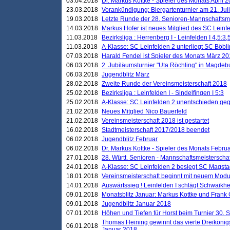
03.04.2018
Dr. Markus Kottke - Spieler des Monats April 
23.03.2018
Vorankündigung: Biergartenturnier am 21. Jul
19.03.2018
Letzte Runde der 28. Senioren-Mannschaftsme
14.03.2018
Markus Hofer ist neues Mitglied des SC Leinf
11.03.2018
Bezirksliga : Herrenberg I - Leinfelden I 4,5:3,
11.03.2018
A-Klasse: SC Leinfelden 2 unterliegt SC Böbli
07.03.2018
Harald Fendel ist Spieler des Monats März 2
06.03.2018
2. Jubiläumsturnier "Uta Röchling" in Magdebu
06.03.2018
Jugendblitz März
28.02.2018
Zweite Runde der Vereinsmeisterschaft 2018
25.02.2018
Bezirksliga : Leinfelden I - Sindelfingen I 5:3
25.02.2018
A-Klasse: SC Leinfelden 2 unentschieden geg
21.02.2018
Neues Mitglied Nico Bauerfeld
21.02.2018
Vereinsmeisterschaft 2018 ist gestartet
16.02.2018
Stadtmeisterschaft 2017/2018 beendet
06.02.2018
Jugendblitz Februar
06.02.2018
Dr. Markus Kottke - Spieler des Monats Febru
27.01.2018
28. Württ. Senioren - Mannschaftsmeisterscha
24.01.2018
A-Klasse: SC Leinfelden 2 besiegt SC Magstadt
18.01.2018
Vereinsmeisterschaft beginnt mit neuem Mod
14.01.2018
Auswärtssieg ! Leinfelden I schlägt Schwaikhei
09.01.2018
Monatsblitz Januar: Markus Kottke und Frank
09.01.2018
Jugendblitz Januar 2018
07.01.2018
Höhen und Tiefen für Horst beim Turnier 30. 
Thomas Heining gewinnt das vierte Dreikönigs
06.01.2018
Januar 2018