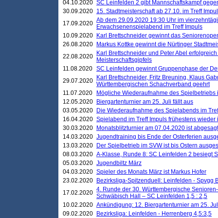
04.10.2020
SC Leinfelden 2 gibt Mannschaftskampf gege
30.09.2020
15. Stadtmeisterschaft ab 27.10. im Treff Impu
Ab dem 29.09.2020 19:30 Uhr im vierzehntäg
17.09.2020
Erwachsenenspielabend im Treff Impuls
10.09.2020
Karl Brettschneider gewinnt das Seniorenopen
26.08.2020
Markus Kottke gewinnt die Nürtinger Stadtmei
Karl Brettschneider und Peter Abel erfolgreic
22.08.2020
Meisterschaftsgipfels
11.08.2020
SC Leinfelden gewinnt Gruppenphase der De
Karl Brettschneider, Fritz Breuning, Klaus Gab
29.07.2020
Württembergischen Schachverband geehrt
11.07.2020
Mögliche Wiederaufnahme des Spielbetriebs
12.05.2020
Biergartenturnier am 25. Juli fällt aus
03.05.2020
Die Wiederaufnahme des Spielabends im Treff
16.04.2020
Spielabend im Treff Impuls frühestens wieder
30.03.2020
Monatsblitzturnier am 07.04.2020 ist abgesag
14.03.2020
Jugendtraining bis Ende der Osterferien ausg
13.03.2020
Der Spielbetrieb im SVW ist bis Ostern ausges
08.03.2020
A-Klasse, Runde 8: SC Leinfelden 2 besiegt 
05.03.2020
Jugendbiltz März
04.03.2020
Spieler des Monats März ist Markus Hofer
23.02.2020
Bezirksliga-Spitzenduell: Leinfelden - Spvgg 
4. Runde der 30. Württembergische Senioren
17.02.2020
Schwäbisch Hall – SC Leinfelden 1,5 : 2,5
10.02.2020
Ankündigung: 12. Biergartenturnier am 25. Juli
09.02.2020
Bezirksliga: Leinfelden - Herrenberg 4,5:3,5