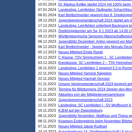
10.01.2024
Dr. Markus Kottke startet 2024 mit 100% beim 
07.01.2024
Landesliga: Leinfelden Stuttgarter Schachfreun
06.01.2024
Karl Brettschneider gewinnt das 8. Dreikönigs
29.12.2023
Jugendvereinsmeisterschaft 2024 startet am 0
17.12.2023
Landesliga: Leinfelden unterliegt Backnang kn
15.12.2023
Dreikönigsturnier am Sa, 6.1.2023 ab 14:00 U
09.12.2023
Württembergische Senioren-Mannschaftsmeiste
06.12.2023
Jugendblitz Dezember: Anton gewinnt vor Matt
06.12.2023
Karl Brettschneider - Spieler des Monats De
05.12.2023
Neues Mitglied Emile Renkl
03.12.2023
C-Klasse: TSV Simmozheim 1 - SC Leinfelden
03.12.2023
Kreisklasse: SC Leinfelden 2 – TSV Heimshei
26.11.2023
Landesliga: Leinfelden 1 gewinnt 5:3 in Ro
22.11.2023
Neues Mitglied Yannick Nägelein
22.11.2023
Neues Mitglied Hannah Gonsior
21.11.2023
Unsere Vereinsmeisterschaft 2024 beginnt am
21.11.2023
Termine für Blitzturniere 2024 Spieler des Mon
21.11.2023
Aktuelles von der Mitgliederversammlung
20.11.2023
Jugendvereinsmeisterschaft 2023
12.11.2023
Landesliga: SC Leinfelden I - SV Wolfbusch II 
10.11.2023
KJEM auf der Diepoldsburg
08.11.2023
Jugendblitz November: Matthias und Tijana 
08.11.2023
Knappes Endergebnis beim November Blitztur
07.11.2023
Neues Mitglied Jakob Rudhart
24.10.2023
Ausschreibung 15. Stadtmeisterschaft LE ist o