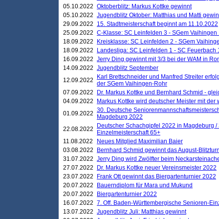
05.10.2022
Oktoberblitz: Markus Kottke gewinnt
05.10.2022
Jugendblitz Oktober: Matthias und Matti gewi
29.09.2022
15. Stadtmeisterschaft beginnt am 11.10.2022
25.09.2022
C-Klasse: SC Leinfelden 3 - SGem Vaihingen 
18.09.2022
Kreisklasse: SC Leinfelden 2 - SGem Vaihinge
18.09.2022
Landesliga: SC Leinfelden 1 - SC Feuerbach 
16.09.2022
Jerry Ding gewinnt mit 3/3 bei der WAM in 
14.09.2022
Jugendblitz September
Karl Brettschneider und Manfred Streiter erfo
12.09.2022
der SGem Vaihingen-Rohr
07.09.2022
Dr. Markus Kottke und Bernhard Schmid - glei
04.09.2022
Markus Kottke wird deutscher Meister mit de
30. Deutsche Seniorenmannschaftsmeistersch
01.09.2022
Magdeburg 2022
Deutscher Schachgipfel 2022 in Magdeburg /
22.08.2022
Einzelmeisterschaft 65+
11.08.2022
Neues Mitglied Maximilian Baier
03.08.2022
Bernhard Schmid gewinnt das August-Blitzturn
31.07.2022
Jerry Ding wird Zwölfter beim Neckarsteinac
27.07.2022
Dr. Markus Kottke neuer Vereinsmeister 2022
23.07.2022
Frank Ott gewinnt das Biergartenturnier 2022
20.07.2022
Bauerndiplom für Mara und Mukund
20.07.2022
Biergartenturnier 2022
16.07.2022
7. Off. Baden-Württembergische Senioren-Ein
13.07.2022
Jugendblitz Juli: Matthias gewinnt