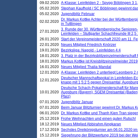
09.02.2020
A-Klasse: Leinfelden 2 - Spvgg Böblingen 3 1,
05.02.2020
Stephan Kaufhold / SC Böblingen gewinnt das 
05.02.2020
Jugendblitz Februar
Dr. Markus Kottke Achter bei der Württembergi
02.02.2020
in Tuttlingen
3. Runde der 30. Württembergische Senioren
27.01.2020
Leinfelden – Stuttgarter Schachfreunde III 2,5 
26.01.2020
Start der Vereinsmeisterschaft 2020 am 11. F
22.01.2020
Neues Mitglied Friedrich Knörzer
19.01.2020
Bezirksliga: Nagold - Leinfelden 4:4
18.01.2020
3. Platz in der Bezirksblitzeinzelmeisterschaft
18.01.2020
Markus Kottke ist Kreisblitzeinzelmeister 2019
16.01.2020
Neues Mitglied Thalia Mandal
12.01.2020
A-Klasse: Leinfelden 2 unterliegt Leonberg 2 
Deutscher Mannschaftspokal in Leinfelden-Ech
12.01.2020
knapp mit 1,5:2,5 gegen Dreisamtal, Augsbur
Deutsche Schach-Pokalmeisterschaft für Mann
10.01.2020
Augsburg (Bayern), SGEM Dreisamtal (Baden
Pfalz)
07.01.2020
Jugendblitz Januar
07.01.2020
Beim Januar Blitzturnier gewinnt Dr. Markus 
06.01.2020
Dr. Markus Kottke und Thanh Kien Tran siegen
25.12.2019
Frohe Weihnachten und einen guten Rutsch!
18.12.2019
Neues Mitglied Abbirahm Aingkaran
17.12.2019
Sechstes Dreikönigsturnier am 06.01.2020 im T
15.12.2019
Siegehrung der Blitzwertung 2019 bei der Wei