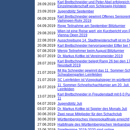
Karl Brettschneider und Peter Abel erfolgreich
28.09.2019
Einzelmeisterschaft von Schleswig-Holstein
23.09.2019
Jugendblitz September
Karl Brettschneider gewinnt Offenes Seniore
06.09.2019
Vaihingen-Rohr 2019
04.09.2019
Rege Teilnahme am September Blitzturnier
Wien ist eine Reise wert, ein Kurzbericht von
29.08.2019
Vienna Open 2019
22.08.2019
Ausschreibung 14. Stadtmeisterschaft ist im
20.08.2019
Karl Brettschneider hervorragender Elfter bei
07.08.2019
Wenig Teilnehmer beim August Blitzturnier
30.07.2019
Dr. Markus Kottke ist Vereinsmeister 2019
Karl Brettschneider belegt Rang 26 bei den 1
28.07.2019
Neustadt 2019
IM Ilja Schneider gewinnt das 11. Sommer-Sch
21.07.2019
Schwabengarten Leinfelden
21.07.2019
SC Leinfelden ist Vizepokalsieger im württem
11. Sommer-Schnellschachturnier am 20. Jul
16.07.2019
Leinfelden
Karl Brettschneider in Freudenstadt mit 6,0 
13.07.2019
11
04.07.2019
Jugendblitz Juli
03.07.2019
Dr. Markus Kottke ist Spieler des Monats Juli
30.06.2019
Zwei neue Mitglieder für den Schachclub
30.06.2019
Württembergisches Viererpokalfinale erreicht!
27.06.2019
Halbfinale des Württembergischen Verbands
15.06.2019
Spieltermine 2019-2020 sind online