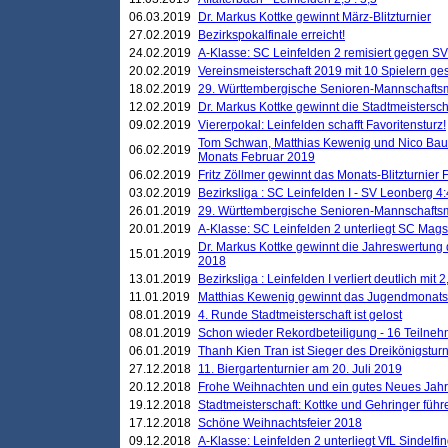
06.03.2019
Dr. Markus Kottke gewinnt März-Blitzturnier
27.02.2019
Bezirkspokalfinale erreicht!
24.02.2019
A-Klasse: SC Leinfelden 2 remisiert gegen SV
20.02.2019
Vereinsmeisterschaft 2019 mit 10 Spielern ges
18.02.2019
29. Württembergische Senioren-Mannschaftsm
12.02.2019
Dr. Markus Kottke gewinnt die Stadtmeistersc
09.02.2019
Viererpokal: Leinfelden schafft Favoritensturz!
Tom Schwan, Matthias Kewenig und Nico Baue
06.02.2019
Monats Februar 2019
06.02.2019
Fritz Zöllmer gewinnt das Monats-Blitzturnier 
03.02.2019
Bezirksliga : SC Leinfelden I - SV Leonberg 4:
26.01.2019
29. Württembergische Senioren-Mannschaftsm
20.01.2019
A-Klasse: SC Leinfelden 2 unterliegt SC Magst
Dr. Markus Kottke gewinnt die Jahreswertung d
15.01.2019
2018
13.01.2019
Bezirksliga : Leinfelden I verliert deutlich mit 
11.01.2019
Matthias Kewenig gewinnt das Jugendmonatsbl
08.01.2019
4. Runde Stadtmeisterschaft ist gelost
08.01.2019
Schon wieder Rekordbeteiligung - 16 Teilneh
06.01.2019
Thanh Kien Tran ist Sieger des Dreikönigstur
27.12.2018
11. Biergartenturnier am 20. Juli 2019
20.12.2018
Frohe Weihnachten und ein gutes Neues Jah
19.12.2018
Stadtmeisterschaft: Kottke und Gehringer führ
17.12.2018
Schöne Weihnachtsfeier 2018
09.12.2018
A-Klasse: Leinfelden 2 unterliegt VfL Sindelfin