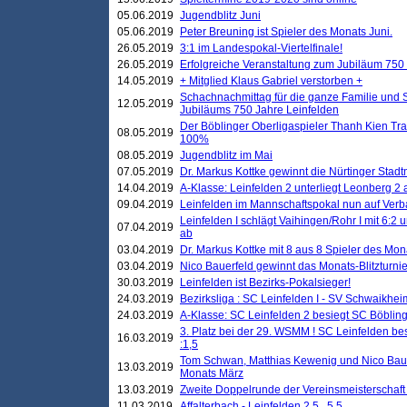
05.06.2019
Jugendblitz Juni
05.06.2019
Peter Breuning ist Spieler des Monats Juni.
26.05.2019
3:1 im Landespokal-Viertelfinale!
26.05.2019
Erfolgreiche Veranstaltung zum Jubiläum 750
14.05.2019
+ Mitglied Klaus Gabriel verstorben +
Schachnachmittag für die ganze Familie und 
12.05.2019
Jubiläums 750 Jahre Leinfelden
Der Böblinger Oberligaspieler Thanh Kien Tran
08.05.2019
100%
08.05.2019
Jugendblitz im Mai
07.05.2019
Dr. Markus Kottke gewinnt die Nürtinger Stadt
14.04.2019
A-Klasse: Leinfelden 2 unterliegt Leonberg 2 a
09.04.2019
Leinfelden im Mannschaftspokal nun auf Ver
Leinfelden I schlägt Vaihingen/Rohr I mit 6:2 
07.04.2019
ab
03.04.2019
Dr. Markus Kottke mit 8 aus 8 Spieler des Mona
03.04.2019
Nico Bauerfeld gewinnt das Monats-Blitzturnier
30.03.2019
Leinfelden ist Bezirks-Pokalsieger!
24.03.2019
Bezirksliga : SC Leinfelden I - SV Schwaikheim
24.03.2019
A-Klasse: SC Leinfelden 2 besiegt SC Böbling
3. Platz bei der 29. WSMM ! SC Leinfelden b
16.03.2019
:1,5
Tom Schwan, Matthias Kewenig und Nico Baue
13.03.2019
Monats März
13.03.2019
Zweite Doppelrunde der Vereinsmeisterschaft i
11.03.2019
Affalterbach - Leinfelden 2,5 . 5,5