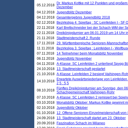
Dr. Markus Kottke mit 12 Punkten und großem
05.12.2018
Dezember
04.12.2018
Jugendblitz Dezember
04.12.2018
Gesamtergebnis Jugendblitz 2018
02.12.2018
Bezirksliga 4. Spieltag : SC Leinfelden I - SF O
22.11.2018
Karl Brettschneider bei der Schach-WM der S
22.11.2018
Dreikönigsturnier am 06.01.2019 um 14 Uhr im 
21.11.2018
Stadtmeisterschaft 2. Runde
17.11.2018
29. Württembergische Senioren-Mannschaftsm
11.11.2018
Bezirksliga 3. Spieltag : Leinfelden I - Wolfbusch
07.11.2018
14 Teilnehmer beim Monatsblitz November
06.11.2018
Jugendblitz November
04.11.2018
A-Klasse: SC Leinfelden 2 unterliegt Spvgg Bö
24.10.2018
13. Stadtmeisterschaft gestartet
21.10.2018
A-Klasse: Leinfelden 2 besiegt Vaihingen-Rohr 
Erwartete Auswärtsniederlage von Leinfelden 
14.10.2018
2,5 : 5,5
Fünftes Dreikönigsturnier am Sonntag, den 0
08.10.2018
Schachgemeinschaft Vaihingen-Rohr
07.10.2018
A-Klasse: SC Leinfelden 2 remisiert bei Spie
03.10.2018
Monatsblitz Oktober: Markus Kottke gewinnt mi
02.10.2018
Jugendblitz Oktober
01.10.2018
12. Offene-Senioren-Einzelmeisterschaft-von
24.09.2018
13. Stadtmeisterschaft startet am 23. Oktober
20.09.2018
Faszination Schach im Milaneo