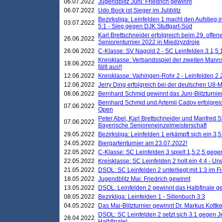
06.07.2022
Jugendblitz Juni: Friedrich gewinnt
06.07.2022
Udo Bock ist Sieger im Juliblitz
Bezirksliga: Leinfelden 1 macht den Aufstieg i
03.07.2022
5:1 - Sieg gegen DJK Stuttgart-Süd
Karl Brettschneider erfolgreich beim 29. off
26.06.2022
Seniorenturnier 2022 in Miedzyzdroje
26.06.2022
C-Klasse: SV Nagold 2 - SC Leinfelden 3 1,5:
Kreisklasse: Verbandsspiel der zweiten Manns
18.06.2022
fällt aus!!
12.06.2022
Kreisklasse: Vaihingen-Rohr 2 - Leinfelden 2 
12.06.2022
Jerry Ding erfolgreich bei der deutschen U8-M
08.06.2022
Bernhard Schmid gewinnt das Juni-Blitzturnie
Bernhard Schmid und Artemij Cadov erfolgreic
07.06.2022
Open
Peter Abel, Karl Brettschneider und Manfred St
07.06.2022
Bayerische Senioreneinzelmeisterschaft
29.05.2022
Bezirksliga: Leinfelden 1 erkämpft sich ein 3,
24.05.2022
Biergartenturnier am 23.07.2022!
22.05.2022
C-Klasse: SC Leinfelden 3 spielt 1,5:2,5 geg
22.05.2022
Kreisklasse: SC Leinfelden 2 holt ein 4:4 - 
21.05.2022
DSOL: SC Leinfelden 2 unterliegt mit 1:3 im F
18.05.2022
Jugendblitz Mai: Friedrich gewinnt
13.05.2022
DSOL: Leinfelden 2 gewinnt das Halbfinale geg
08.05.2022
Bezirkliga: Leinfelden 1 - Sillenbuch 3:3
04.05.2022
Das Mai-Blitzturnier gewinnt Dr. Markus Kottk
DSOL: SC Leinfelden 2 setzt sich 3:1 gegen J
28.04.2022
Halbfinale!