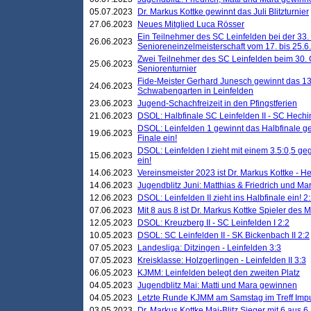
05.07.2023
Dr. Markus Kottke gewinnt das Juli Blitzturnier
27.06.2023
Neues Mitglied Luca Rösser
Ein Teilnehmer des SC Leinfelden bei der 33.
26.06.2023
Senioreneinzelmeisterschaft vom 17. bis 25.
Zwei Teilnehmer des SC Leinfelden beim 30.
25.06.2023
Seniorenturnier
Fide-Meister Gerhard Junesch gewinnt das 1
24.06.2023
Schwabengarten in Leinfelden
23.06.2023
Jugend-Schachfreizeit in den Pfingstferien
21.06.2023
DSOL: Halbfinale SC Leinfelden II - SC Hechi
DSOL: Leinfelden 1 gewinnt das Halbfinale geg
19.06.2023
Finale ein!
DSOL: Leinfelden I zieht mit einem 3.5:0,5 g
15.06.2023
ein!
14.06.2023
Vereinsmeister 2023 ist Dr. Markus Kottke - 
14.06.2023
Jugendblitz Juni: Matthias & Friedrich und M
12.06.2023
DSOL: Leinfelden II zieht ins Halbfinale ein! 2
07.06.2023
Mit 8 aus 8 ist Dr. Markus Kottke Spieler des 
12.05.2023
DSOL: Kreuzberg II - SC Leinfelden I 2:2
10.05.2023
DSOL: SC Leinfelden II - SK Bickenbach II 2:2
07.05.2023
Landesliga: Ditzingen - Leinfelden 3:3
07.05.2023
Kreisklasse: Holzgerlingen - Leinfelden II 3:3
06.05.2023
KJMM: Leinfelden belegt den zweiten Platz
04.05.2023
Jugendblitz Mai: Matti und Mara gewinnen
04.05.2023
Letzte Runde KJMM am Samstag im Treff Imp
03.05.2023
Dr. Markus Kottke Mai-Blitz Sieger mit 6 aus 6