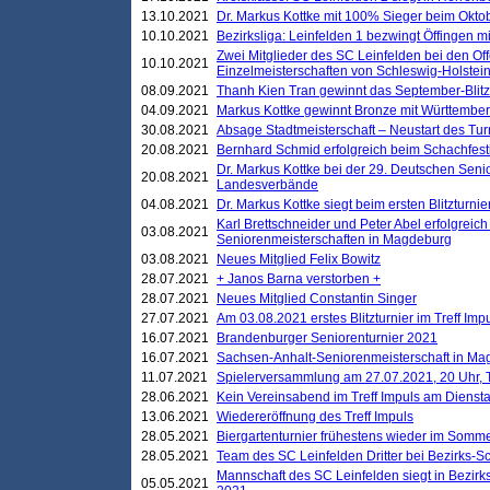
13.10.2021
Dr. Markus Kottke mit 100% Sieger beim Oktobe
10.10.2021
Bezirksliga: Leinfelden 1 bezwingt Öffingen mi
Zwei Mitglieder des SC Leinfelden bei den Of
10.10.2021
Einzelmeisterschaften von Schleswig-Holstei
08.09.2021
Thanh Kien Tran gewinnt das September-Blitz
04.09.2021
Markus Kottke gewinnt Bronze mit Württemberg
30.08.2021
Absage Stadtmeisterschaft – Neustart des Tur
20.08.2021
Bernhard Schmid erfolgreich beim Schachfesti
Dr. Markus Kottke bei der 29. Deutschen Sen
20.08.2021
Landesverbände
04.08.2021
Dr. Markus Kottke siegt beim ersten Blitzturn
Karl Brettschneider und Peter Abel erfolgreic
03.08.2021
Seniorenmeisterschaften in Magdeburg
03.08.2021
Neues Mitglied Felix Bowitz
28.07.2021
+ Janos Barna verstorben +
28.07.2021
Neues Mitglied Constantin Singer
27.07.2021
Am 03.08.2021 erstes Blitzturnier im Treff Im
16.07.2021
Brandenburger Seniorenturnier 2021
16.07.2021
Sachsen-Anhalt-Seniorenmeisterschaft in M
11.07.2021
Spielerversammlung am 27.07.2021, 20 Uhr, T
28.06.2021
Kein Vereinsabend im Treff Impuls am Dienst
13.06.2021
Wiedereröffnung des Treff Impuls
28.05.2021
Biergartenturnier frühestens wieder im Somm
28.05.2021
Team des SC Leinfelden Dritter bei Bezirks-S
Mannschaft des SC Leinfelden siegt in Bezirks
05.05.2021