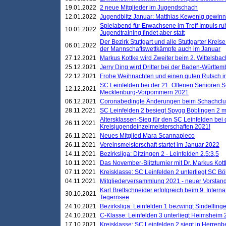
19.01.2022
2 neue Mitglieder im Jugendschach
12.01.2022
Jugendblitz Januar: Matthias Kewenig gewinn
Spielabend für Erwachsene im Treff Impuls ru
10.01.2022
Jugendtraining findet aber statt
Der Bezirk Stuttgart und alle Stuttgarter Krei
06.01.2022
der Mannschaftswettkämpfe auch im Januar
27.12.2021
Markus Kottke wird Zweiter beim 2. Wittelsb
25.12.2021
Jerry Ding wird Dritter bei der Baden-Württem
22.12.2021
Frohe Weihnachten und einen guten Rutsch i
SC Leinfelden bei der 21. Offenen Senioren S
12.12.2021
Mecklenburg-Vorpommern 2021
06.12.2021
Coronabedingte Änderungen beim Schachclub 
28.11.2021
SC Leinfelden 2 besiegt Spvgg Böblingen 2 mi
Altersklassen-Sieg für den SC Leinfelden bei
26.11.2021
Kreisjugendeinzelmeisterschaften 2021!
26.11.2021
Neues Mitglied Mara Scannapieco
26.11.2021
Vereinsmeisterschaft startet im Januar 2022
14.11.2021
Bezirksliga: Ditzingen 2 - Leinfelden 2,5:3,5
10.11.2021
Das November-Blitzturnier mit Dr. Markus Kott
07.11.2021
Kreisklasse: SC Leinfelden 2 unterliegt SC B
04.11.2021
Mitgliederversammlung 2021 - neuer Vorstan
Karl Brettschneider erfolgreich beim 9. Inte
30.10.2021
Tegernsee
24.10.2021
Bezirksliga: Leinfelden 1 bezwingt Sindelfinge
24.10.2021
C-Klasse: Leinfelden 3 unterliegt Heimsheim 2
17.10.2021
Kreisklasse: SC Leinfelden 2 siegt in Herrenbe