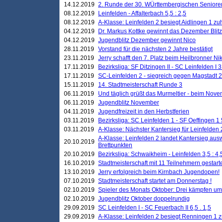
14.12.2019
2. Runde der 30. WÜrttembergischen Seniore
08.12.2019
Leinfelden - Affalterbach 5,5 : 2,5
08.12.2019
A-Klasse: Leinfelden 2 besiegt Aidlingen 1 zu
04.12.2019
Dr. Markus Kottke gewinnt das Dezember Blitzt
04.12.2019
Jugendblitz Dezember gewinnt Nico
28.11.2019
Vorstand für die nächsten 2 Jahre bestätigt
23.11.2019
Jerry schafft den 7. Platz beim Heilbronner 
17.11.2019
Bezirksliga: SF Ditzingen II - SC Leinfelden I 3
17.11.2019
SC-Leinfelden 2 - siegreich gegen Magstadt 2
15.11.2019
14. Stadtmeisterschaft Runde 3
06.11.2019
Und täglich grüßt das Murmeltier - beim Novemb
06.11.2019
Jugendblitz November
04.11.2019
Jugendfreizeit in den Herbstferien
03.11.2019
Bezirksliga: SC Leinfelden 1 - SF Oeffingen 1 
03.11.2019
A-Klasse: Nächster Kantersieg für Leinfelden 2
A-Klasse: Leinfelden 2 landet Kantersieg aus
20.10.2019
Brettpunkten
20.10.2019
Bezirksliga: Schwaikheim - Leinfelden 3,5 : 4,
16.10.2019
Stadtmeisterschaft mit 11 Teilnehmern gestart
13.10.2019
Jerry erfolgreich beim Kirnbach Jugendopen!
07.10.2019
Stadtmeisterschaft startet am Donnerstag !
02.10.2019
Spieler des Monats Oktober: Drei kämpfen um
02.10.2019
Jugendblitz Oktober doppelrundig
29.09.2019
SC Leinfelden I - SC Feuerbach II 6,5 . 1,5
29.09.2019
A-Klasse: Leinfelden 2 besiegt Renningen 1 z