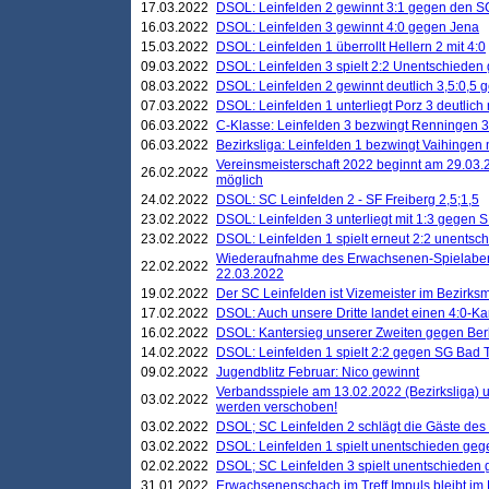
17.03.2022
DSOL: Leinfelden 2 gewinnt 3:1 gegen den 
16.03.2022
DSOL: Leinfelden 3 gewinnt 4:0 gegen Jena
15.03.2022
DSOL: Leinfelden 1 überrollt Hellern 2 mit 4:0
09.03.2022
DSOL: Leinfelden 3 spielt 2:2 Unentschieden
08.03.2022
DSOL: Leinfelden 2 gewinnt deutlich 3,5:0,5
07.03.2022
DSOL: Leinfelden 1 unterliegt Porz 3 deutlich 
06.03.2022
C-Klasse: Leinfelden 3 bezwingt Renningen 3 
06.03.2022
Bezirksliga: Leinfelden 1 bezwingt Vaihingen m
Vereinsmeisterschaft 2022 beginnt am 29.03.2
26.02.2022
möglich
24.02.2022
DSOL: SC Leinfelden 2 - SF Freiberg 2,5;1,5
23.02.2022
DSOL: Leinfelden 3 unterliegt mit 1:3 gegen S
23.02.2022
DSOL: Leinfelden 1 spielt erneut 2:2 unentsc
Wiederaufnahme des Erwachsenen-Spielabend
22.02.2022
22.03.2022
19.02.2022
Der SC Leinfelden ist Vizemeister im Bezirksm
17.02.2022
DSOL: Auch unsere Dritte landet einen 4:0-Ka
16.02.2022
DSOL: Kantersieg unserer Zweiten gegen Ber
14.02.2022
DSOL: Leinfelden 1 spielt 2:2 gegen SG Bad 
09.02.2022
Jugendblitz Februar: Nico gewinnt
Verbandsspiele am 13.02.2022 (Bezirksliga) 
03.02.2022
werden verschoben!
03.02.2022
DSOL; SC Leinfelden 2 schlägt die Gäste des
03.02.2022
DSOL: Leinfelden 1 spielt unentschieden gege
02.02.2022
DSOL; SC Leinfelden 3 spielt unentschieden
31.01.2022
Erwachsenenschach im Treff Impuls bleibt im