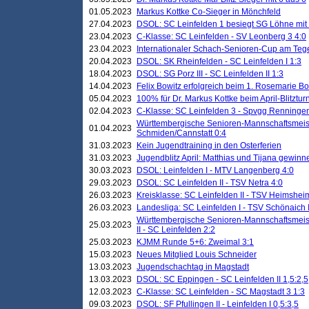
01.05.2023
Markus Kottke Co-Sieger in Mönchfeld
27.04.2023
DSOL: SC Leinfelden 1 besiegt SG Löhne mit 
23.04.2023
C-Klasse: SC Leinfelden - SV Leonberg 3 4:0
23.04.2023
Internationaler Schach-Senioren-Cup am Te
20.04.2023
DSOL: SK Rheinfelden - SC Leinfelden I 1:3
18.04.2023
DSOL: SG Porz III - SC Leinfelden II 1:3
14.04.2023
Felix Bowitz erfolgreich beim 1. Rosemarie B
05.04.2023
100% für Dr. Markus Kottke beim April-Blitztur
02.04.2023
C-Klasse: SC Leinfelden 3 - Spvgg Renningen
Württembergische Senioren-Mannschaftsmeist
01.04.2023
Schmiden/Cannstatt 0:4
31.03.2023
Kein Jugendtraining in den Osterferien
31.03.2023
Jugendblitz April: Matthias und Tijana gewinn
30.03.2023
DSOL: Leinfelden I - MTV Langenberg 4:0
29.03.2023
DSOL: SC Leinfelden II - TSV Netra 4:0
26.03.2023
Kreisklasse: SC Leinfelden II - TSV Heimsheim
26.03.2023
Landesliga: SC Leinfelden I - TSV Schönaich II
Württembergische Senioren-Mannschaftsmeiste
25.03.2023
II - SC Leinfelden 2:2
25.03.2023
KJMM Runde 5+6: Zweimal 3:1
15.03.2023
Neues Mitglied Louis Schneider
13.03.2023
Jugendschachtag in Magstadt
13.03.2023
DSOL: SC Eppingen - SC Leinfelden II 1,5:2,5
12.03.2023
C-Klasse: SC Leinfelden - SC Magstadt 3 1:3
09.03.2023
DSOL: SF Pfullingen II - Leinfelden I 0,5:3,5