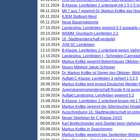
10.11.2024
B-Klasse: Leinfelden 2 unterliegt mit 1,5;2,5 
06.11.2024
Mit 7 aus 7 gewinnt Dr. Markus Kottke das Nov
05.11.2024
KJEM Stuttgart-West
05.11.2024
Neue Bauerndiplome
27.10.2024
Landesliga: Leinfelden gewinnt 5:3 auswärts
20.10.2024
WSMM: Grunbach-Leinfelden 2:2
16.10.2024
16. Stadtmeisterschaft gestartet
16.10.2024
JVM SC Leinfelden
13.10.2024
B-Klasse: Leinfelden 2 unterliegt gegen Vaihi
13.10.2024
Landesliga: Leinfelden I - Schmiden-Cannstatt 
04.10.2024
Markus Kottke gewinnt Bebenhäuser Oktober-B
02.10.2024
Neues Mitglied Jakob Schleper
02.10.2024
Dr. Markus Kottke ist Sieger des Oktober- Blitz
29.09.2024
Auftakt C-Klasse: Leinfelden 3 verliert 1,5:2,5
28.09.2024
Markus Kottke wird erneut Deutscher Meister 
26.09.2024
Jugendvereinsmeisterschaft Runde 8 ist ausg
22.09.2024
Auftakt Landesliga: Leinfelden gewinnt 5:3
15.09.2024
B-Klasse: Leinfelden 2 unterliegt knapp mit 1,
14.09.2024
Markus Kottke gewinnt die Sillenbucher Amate
10.09.2024
Ausschreibung 16. Stadtmeisterschaft ist onli
09.09.2024
Neuer Spielplan für C-Klasse 24/25
08.09.2024
Karl Brettschneider wird Zweiter beim Vaihing
03.09.2024
Markus Kottke in Spaichingen
03.09.2024
Markus Kottke gewinnt das September-Blitztur