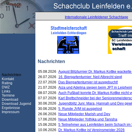
Internationale Leinfeldener Schachtage
Nachrichten
05.08.2026
August Blitzturnier Dr. Markus Kottke wackel
Nachrichten
26.07.2026
16. Biergartenturnier: Neil Albrecht siegt
Kontakt
22.07.2026
Das Biergartenturnier ist ausgebucht!
Rating
DWZ
21.07.2026
Aiza und Adelina siegen beim JPT in Leiphei
Links
08.07.2026
Auch Fußball konnte Dr. Markus Kottke nicht
Termine
07.07.2026
Karl Brettschneider bei der Seniorenmeister
Download
30.06.2026
Jugendblitz Juni: Mara, Hannah und Dev gew
Download Jugend
Ergebnisse
30.06.2026
5. Runde JVM ist ausgelost
Impressum
26.06.2026
Neue Mitglieder Marish und Dev
17.06.2026
Neue Mitglieder Yothika und Tanisha
15.06.2026
5 Teilnehmer aus Leinfelden beim Schach im 
10.06.2026
Dr. Markus Kottke ist Vereinsmeister 2026