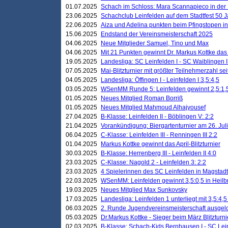
01.07.2025
Schach im Schloss: Mara Scannapieco in der
23.06.2025
Schachclub Leinfelden auf dem Stadtfest 50 
22.06.2025
Aiza und Adelina punkten beim Pfingstopen i
15.06.2025
Endstand der Vereinsmeisterschaft 2025
04.06.2025
Neue Mitglieder Samuel, Tino und Max
04.06.2025
Mit 21 Punkten gewinnt Dr. Markus Kottke das J
19.05.2025
Landesliga: SC Leinfelden I - SC Waiblingen I
07.05.2025
Mai-Blitzturnier mit größter Teilnehmerzahl se
04.05.2025
Landesliga: Öffingen I - Leinfelden I 3,5:4,5
03.05.2025
WSenMM Runde 5: Leinfelden gewinnt 2,5:1,
01.05.2025
Neues Mitglied Roman Borriß
01.05.2025
Neues Mitglied Mahmoud Alhajyousef
27.04.2025
B-Klasse: Leinfelden II - Böblingen V: 2:2
21.04.2025
Vorankündigung: Biergartenturnier am 26. Juli
06.04.2025
C-Klasse: Leinfelden III - Renningen III 2:2
01.04.2025
Markus Kottke gewinnt das April-Blitzturnier
30.03.2025
B-Klasse: Herrenberg III - Leinfelden II 4:0
23.03.2025
C-Klasse: Nagold 2 - Leinfelden 3: 2:2
23.03.2025
4 Spielerinnen des SC Leinfelden in Magstadt
22.03.2025
WSenMM: Leinfelden gewinnt 3,5:0,5 in Heilb
19.03.2025
Neues Mitglied Max Sunkovsky
17.03.2025
Landesliga: Leinfelden 1 unterliegt mit 3,5:4,5
06.03.2025
2. Runde Jugendvereinsmeisterschaft ausgel
05.03.2025
Dr.Markus Kottke - Sieger beim März Blitzturni
02.03.2025
B-Klasse: Schach-Kids Bernhausen I - SC Lein