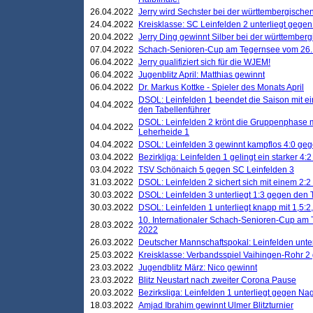
26.04.2022
Jerry wird Sechster bei der württembergische
24.04.2022
Kreisklasse: SC Leinfelden 2 unterliegt gege
20.04.2022
Jerry Ding gewinnt Silber bei der württemberg
07.04.2022
Schach-Senioren-Cup am Tegernsee vom 26. M
06.04.2022
Jerry qualifiziert sich für die WJEM!
06.04.2022
Jugenblitz April: Matthias gewinnt
06.04.2022
Dr. Markus Kottke - Spieler des Monats April
DSOL: Leinfelden 1 beendet die Saison mit e
04.04.2022
den Tabellenführer
DSOL: Leinfelden 2 krönt die Gruppenphase m
04.04.2022
Leherheide 1
04.04.2022
DSOL: Leinfelden 3 gewinnt kampflos 4:0 geg
03.04.2022
Bezirkliga: Leinfelden 1 gelingt ein starker 4
03.04.2022
TSV Schönaich 5 gegen SC Leinfelden 3
31.03.2022
DSOL: Leinfelden 2 sichert sich mit einem 2:2 d
30.03.2022
DSOL: Leinfelden 3 unterliegt 1:3 gegen den 
30.03.2022
DSOL: Leinfelden 1 unterliegt knapp mit 1,5
10. Internationaler Schach-Senioren-Cup am T
28.03.2022
2022
26.03.2022
Deutscher Mannschaftspokal: Leinfelden unte
25.03.2022
Kreisklasse: Verbandsspiel Vaihingen-Rohr 2 
23.03.2022
Jugendblitz März: Nico gewinnt
23.03.2022
Blitz Neustart nach zweiter Corona Pause
20.03.2022
Bezirksliga: Leinfelden 1 unterliegt gegen Nag
18.03.2022
Amjad Ibrahim gewinnt Ulmer Blitzturnier