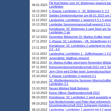
FM Ralf Müller vom SC Böblingen gewinnt das 
06.01.2023
Leinfelden
18.12.2022
C-Klasse: Leinfelden 3 - SC Böblingen 5. 2:2
11.12.2022
Siebtes Dreikönigsturnier am 06.01.2023 um 1
11.12.2022
Landesliga: Leinfelden 1 gewinnt 4,5:1,5 ge
10.12.2022
Leinfelder Seniorenmannschaft gewinnt 3,5:
Kreisklasse: SC Böblingen 4 sagt Spiel am S
08.12.2022
Leinfelden 2 ab
07.12.2022
Dezember Blitzturnier Dr. Markus Kottke gewin
27.11.2022
C-Klasse: SC Leinfelden - VfL Sindelfingen 4 
Kreisklasse: SC Leinfelden 2 unterliegt im H
13.11.2022
2.0 : 4.0
13.11.2022
Landesliga: Leinfelden 1 - Zuffenhausen 1 4:2
10.11.2022
Jugendblitz: Matthias gewinnt
09.11.2022
Dr. Markus Kottke siegt beim November-Blitztu
07.11.2022
Kreisjugendeinzelmeisterschaft 2022 mit 5 T
07.11.2022
Jerry Ding wird Dritter beim Jugendschachturn
23.10.2022
C-Klasse: Leinfelden 3 gewinnt 3:1
32. Württembergische Senioren-Mannschaftsm
22.10.2022
Leinfelden 3:1
13.10.2022
Neues Mitglied Matti Behrens
12.10.2022
Keine Offene Stadtmeisterschaft 2022
09.10.2022
Kreisklasse: SC Leinfelden 2 siegt auswärts g
Karl Brettschneider und Peter Abel erfolgreic
09.10.2022
Einzelmeisterschaft 2022 Schleswig Holstein 
09.10.2022
Landesliga: Leinfelden 1 gewinnt mit 4:2 geg