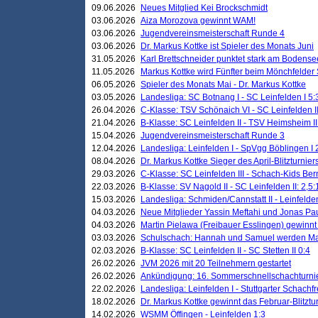
09.06.2026
Neues Mitglied Kei Brockschmidt
03.06.2026
Aiza Morozova gewinnt WAM!
03.06.2026
Jugendvereinsmeisterschaft Runde 4
03.06.2026
Dr. Markus Kottke ist Spieler des Monats Juni
31.05.2026
Karl Brettschneider punktet stark am Bodense
11.05.2026
Markus Kottke wird Fünfter beim Mönchfelder
06.05.2026
Spieler des Monats Mai - Dr. Markus Kottke
03.05.2026
Landesliga: SC Botnang I - SC Leinfelden I 5:
26.04.2026
C-Klasse: TSV Schönaich VI - SC Leinfelden II
21.04.2026
B-Klasse: SC Leinfelden II - TSV Heimsheim II
15.04.2026
Jugendvereinsmeisterschaft Runde 3
12.04.2026
Landesliga: Leinfelden I - SpVgg Böblingen I 
08.04.2026
Dr. Markus Kottke Sieger des April-Blitzturnier
29.03.2026
C-Klasse: SC Leinfelden III - Schach-Kids Ber
22.03.2026
B-Klasse: SV Nagold II - SC Leinfelden II: 2,5:
15.03.2026
Landesliga: Schmiden/Cannstatt II - Leinfelden
04.03.2026
Neue Mitglieder Yassin Meftahi und Jonas Pa
04.03.2026
Martin Pielawa (Freibauer Esslingen) gewinnt 
03.03.2026
Schulschach: Hannah und Samuel werden Ma
02.03.2026
B-Klasse: SC Leinfelden II - SC Stetten II 0:4
26.02.2026
JVM 2026 mit 20 Teilnehmern gestartet
26.02.2026
Ankündigung: 16. Sommerschnellschachturnie
22.02.2026
Landesliga: Leinfelden I - Stuttgarter Schachfr
18.02.2026
Dr. Markus Kottke gewinnt das Februar-Blitztu
14.02.2026
WSMM Öffingen - Leinfelden 1:3