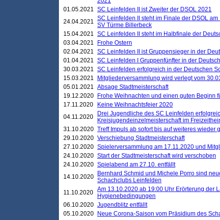
2021
01.05.2021
SC Leinfelden II ist Zweiter der DSOL 2021
SC Leinfelden II steht im Finale der DSOL am 
24.04.2021
SV Türme Billerbeck
15.04.2021
SC Leinfelden II steht im Halbfinale der Deu
03.04.2021
Frohe Ostern
02.04.2021
SC Leinfelden II ist Gruppensieger in der De
01.04.2021
SC Leinfelden I Gruppenfünfter in der Deuts
30.03.2021
SC Leinfelden erfolgreich in der Deutschen 
15.03.2021
Mitgliederversammlung wird verlegt vom 30.0
05.01.2021
Absage Stadtmeisterschaft
19.12.2020
Frohe Weihnachten und einen guten Beginn f
17.11.2020
Keine Weihnachtsfeier 2020
Drei Jugendliche des SC Leinfelden erfolgreic
04.11.2020
Kreisjugendeinzelmeisterschaft im Freizeithe
31.10.2020
Treff Impuls ab sofort bis auf weiteres wieder
29.10.2020
Verschiebung Stadtmeisterschaft
27.10.2020
Spielerversammlung am 17.11.2020 und Mitg
24.10.2020
Start der Stadtmeisterschaft wird verschoben
24.10.2020
Spielabend am 27.10. entfällt
Bernhard Schmid und Michele Porro sind neu
14.10.2020
Schachclubs Leinfelden
Am 13.10.2020 ab 19:00 Uhr Erörterung der L
11.10.2020
Hygienebedingungen
06.10.2020
Jugendblitz entfällt
05.10.2020
Neue Corona-Saison vom Präsidium des Sch