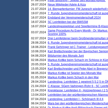
07.08.2024
Peter Breuning - Spieler des Monats August.
26.07.2024
Neue Mitglieder Adele & Aiza
21.07.2024
14. Biergartenturnier: FM Junesch wiederholt
19.07.2024
7. Runde Jugendvereinsmeisterschaft ist ausg
16.07.2024
Endstand der Vereinsmeisterschaft 2024
16.07.2024
SC Leinfelden bei der BWSSM
16.07.2024
Landesligaspielplan und Spieltermine B-Kla
Same Procedure As Every Month - Dr. Markus 
03.07.2024
Scoring 100%
02.07.2024
Drei Leinfeldener beim Großmeistersimultan 
28.06.2024
6. Runde Jugendvereinsmeisterschaft ist ausg
18.06.2024
Frank Gehringer ist C-Trainer - Leistungssport
10.06.2024
Karl Brettschneider bei der Bayrischen Senio
04.06.2024
Blitzturnier des Monats Juni
02.06.2024
Markus Kottke beim Schach im Schloss in Kü
20.05.2024
5. Runde Jugendvereinsmeisterschaft ist ausg
15.05.2024
Karl Brettschneider und Peter Abel in Bregenz
08.05.2024
Markus Kottke ist Spieler des Monats Mai
01.05.2024
Markus Kottke beim Schach in den Mai
28.04.2024
Landesliga: Leinfelden 1 gewinnt 5,5:2,5 in Ö
21.04.2024
C-Klasse: SGem Vaihingen-Rohr 6 - SC Leinfe
21.04.2024
Kreisklasse: Leinfelden II - Holzgerlingen I 2,5
13.04.2024
Leinfelden bei der württembergischen Mannsc
07.04.2024
Landesliga: Leinfelden I - Schönaich III 4:4
06.04.2024
Mara bei den württembergischen Meisterscha
03.04.2024
Dr. Markus Kottke April-Blitzschach-Sieger mit