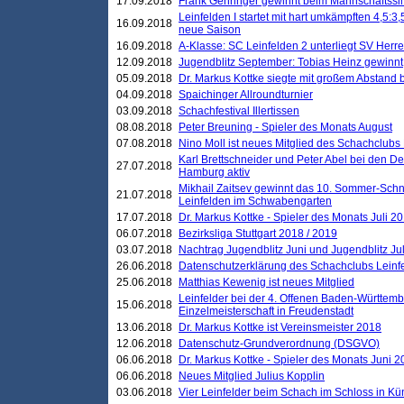
17.09.2018
Frank Gehringer gewinnt beim Mannschaftssi
Leinfelden I startet mit hart umkämpften 4,5:
16.09.2018
neue Saison
16.09.2018
A-Klasse: SC Leinfelden 2 unterliegt SV Herre
12.09.2018
Jugendblitz September: Tobias Heinz gewinnt
05.09.2018
Dr. Markus Kottke siegte mit großem Abstand 
04.09.2018
Spaichinger Allroundturnier
03.09.2018
Schachfestival Illertissen
08.08.2018
Peter Breuning - Spieler des Monats August
07.08.2018
Nino Moll ist neues Mitglied des Schachclubs
Karl Brettschneider und Peter Abel bei den D
27.07.2018
Hamburg aktiv
Mikhail Zaitsev gewinnt das 10. Sommer-Schn
21.07.2018
Leinfelden im Schwabengarten
17.07.2018
Dr. Markus Kottke - Spieler des Monats Juli 2
06.07.2018
Bezirksliga Stuttgart 2018 / 2019
03.07.2018
Nachtrag Jugendblitz Juni und Jugendblitz Jul
26.06.2018
Datenschutzerklärung des Schachclubs Lein
25.06.2018
Matthias Kewenig ist neues Mitglied
Leinfelder bei der 4. Offenen Baden-Württem
15.06.2018
Einzelmeisterschaft in Freudenstadt
13.06.2018
Dr. Markus Kottke ist Vereinsmeister 2018
12.06.2018
Datenschutz-Grundverordnung (DSGVO)
06.06.2018
Dr. Markus Kottke - Spieler des Monats Juni 
06.06.2018
Neues Mitglied Julius Kopplin
03.06.2018
Vier Leinfelder beim Schach im Schloss in K