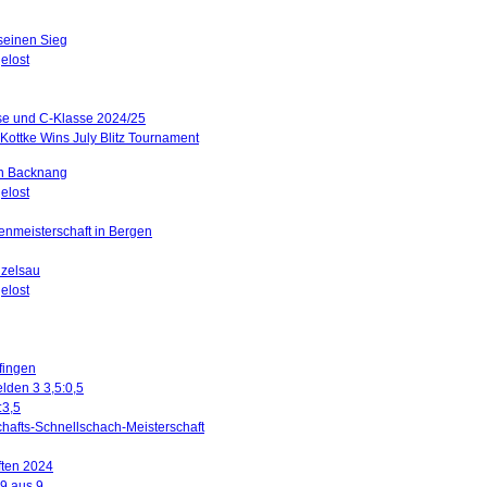
 seinen Sieg
elost
sse und C-Klasse 2024/25
Kottke Wins July Blitz Tournament
in Backnang
elost
renmeisterschaft in Bergen
nzelsau
elost
ffingen
lden 3 3,5:0,5
:3,5
hafts-Schnellschach-Meisterschaft
ften 2024
 9 aus 9