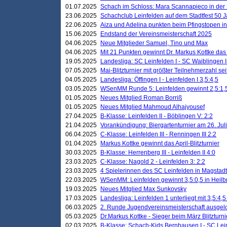
01.07.2025
Schach im Schloss: Mara Scannapieco in der
23.06.2025
Schachclub Leinfelden auf dem Stadtfest 50 
22.06.2025
Aiza und Adelina punkten beim Pfingstopen i
15.06.2025
Endstand der Vereinsmeisterschaft 2025
04.06.2025
Neue Mitglieder Samuel, Tino und Max
04.06.2025
Mit 21 Punkten gewinnt Dr. Markus Kottke das J
19.05.2025
Landesliga: SC Leinfelden I - SC Waiblingen I
07.05.2025
Mai-Blitzturnier mit größter Teilnehmerzahl se
04.05.2025
Landesliga: Öffingen I - Leinfelden I 3,5:4,5
03.05.2025
WSenMM Runde 5: Leinfelden gewinnt 2,5:1,
01.05.2025
Neues Mitglied Roman Borriß
01.05.2025
Neues Mitglied Mahmoud Alhajyousef
27.04.2025
B-Klasse: Leinfelden II - Böblingen V: 2:2
21.04.2025
Vorankündigung: Biergartenturnier am 26. Juli
06.04.2025
C-Klasse: Leinfelden III - Renningen III 2:2
01.04.2025
Markus Kottke gewinnt das April-Blitzturnier
30.03.2025
B-Klasse: Herrenberg III - Leinfelden II 4:0
23.03.2025
C-Klasse: Nagold 2 - Leinfelden 3: 2:2
23.03.2025
4 Spielerinnen des SC Leinfelden in Magstadt
22.03.2025
WSenMM: Leinfelden gewinnt 3,5:0,5 in Heilb
19.03.2025
Neues Mitglied Max Sunkovsky
17.03.2025
Landesliga: Leinfelden 1 unterliegt mit 3,5:4,5
06.03.2025
2. Runde Jugendvereinsmeisterschaft ausgel
05.03.2025
Dr.Markus Kottke - Sieger beim März Blitzturni
02.03.2025
B-Klasse: Schach-Kids Bernhausen I - SC Lein