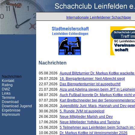
Internationale Leinfeldener Schachtage
Nachrichten
05.08.2026
August Blitzturnier Dr. Markus Kottke wackel
Nachrichten
26.07.2026
16. Biergartenturnier: Neil Albrecht siegt
Kontakt
22.07.2026
Das Biergartenturnier ist ausgebucht!
Rating
DWZ
21.07.2026
Aiza und Adelina siegen beim JPT in Leiphei
Links
08.07.2026
Auch Fußball konnte Dr. Markus Kottke nicht
Termine
07.07.2026
Karl Brettschneider bei der Seniorenmeister
Download
30.06.2026
Jugendblitz Juni: Mara, Hannah und Dev gew
Download Jugend
Ergebnisse
30.06.2026
5. Runde JVM ist ausgelost
Impressum
26.06.2026
Neue Mitglieder Marish und Dev
17.06.2026
Neue Mitglieder Yothika und Tanisha
15.06.2026
5 Teilnehmer aus Leinfelden beim Schach im 
10.06.2026
Dr. Markus Kottke ist Vereinsmeister 2026