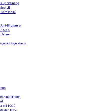
 Burg Steinegg
Jahre LE
n Gernsheim
uni-Blitzturnier
 2,5:5,5
it Jahren
5 gegen Ingersheim
ronn
 in Sindelfingen
ost
er mit 10/10
felden II 2:2