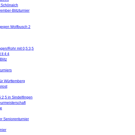
in Schönaich
ember-Blitzturnier
 gegen Wolfbusch 2
ngen/Rohr mit 0,5:3,5
II 4:4
litz
turniers
für Württemberg
elost
5:2,5 in Sindelfingen
urmeisterschaft
ne
er Seniorenturnier
nier