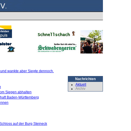
te und wankte aber Siegte dennoch.
Nachrichten
Aktuell
m
Archiv
 vom Siegen abhalten
schaft Baden-Württemberg
innen
Schloss auf der Burg Steineck