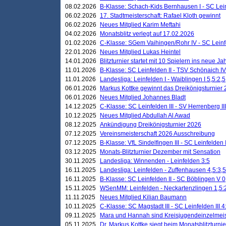
08.02.2026
B-Klasse: Schach-Kids Bernhausen I - SC Leinf
06.02.2026
17. Stadtmeisterschaft: Rafael Kloth gewinnt
06.02.2026
Neues Mitglied Karim Meftahi
04.02.2026
Monatsblitz verlegt auf 17.02.2026
01.02.2026
C-Klasse: SGem Vaihingen/Rohr IV - SC Leinfel
22.01.2026
Neues Mitglied Lukas Heintel
14.01.2026
Blitzturnier startet mit 10 Spielern ins neue J
11.01.2026
B-Klasse: SC Leinfelden II - TSV Schönaich IV
11.01.2026
Landesliga: Leinfelden I - Waiblingen I 5,5:2,5
06.01.2026
Markus Kottke gewinnt das Dreikönigsturnier
06.01.2026
Neues Mitglied Johannes Bladt
14.12.2025
C-Klasse: SC Leinfelden III - SV Herrenberg III
10.12.2025
Neues Mitglied Abdullah Al Awad
08.12.2025
Ankündigung Dreikönigsturnier 2026
07.12.2025
Vereinsmeisterschaft 2026 Ausschreibung
07.12.2025
B-Klasse: VfL Sindelfingen III - SC Leinfelden I
03.12.2025
Monats-Blitzturnier Dezember mit Sensation
30.11.2025
Landesliga: Winnenden - Leinfelden 3:5
16.11.2025
Landesliga: Leinfelden - Zuffenhausen 4,5:3,5
16.11.2025
B-Klasse: SC Leinfelden II - SC Böblingen V 0
15.11.2025
WSenMM: Leinfelden - Neckartenzlingen 1,5:
11.11.2025
Neues Mitglied Kilian Baumann
10.11.2025
C-Klasse: SC Magstadt III - SC Leinfelden III 4
09.11.2025
Mara und Hannah sind Kreisjugendeinzelmei
05.11.2025
Dr. Markus Kottke siegt beim Monatsblitzturn