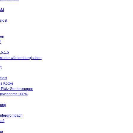
SAM
elost
ten
!
,5:1,5
mit der württembergischen
t
elost
us Kottke
d-Pfalz-Seniorenopen
 gewinnt mit 100%
gung
Untergrombach
aft
au