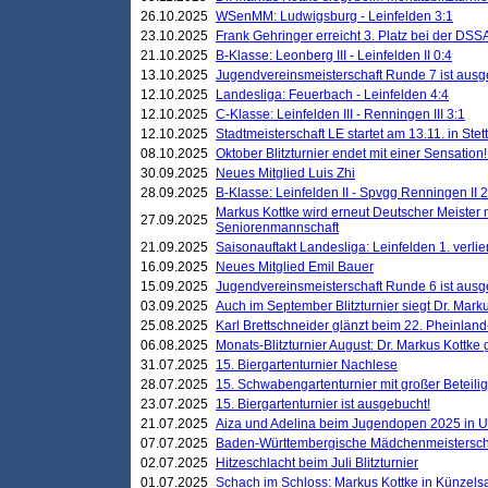
26.10.2025
WSenMM: Ludwigsburg - Leinfelden 3:1
23.10.2025
Frank Gehringer erreicht 3. Platz bei der DS
21.10.2025
B-Klasse: Leonberg III - Leinfelden II 0:4
13.10.2025
Jugendvereinsmeisterschaft Runde 7 ist ausg
12.10.2025
Landesliga: Feuerbach - Leinfelden 4:4
12.10.2025
C-Klasse: Leinfelden III - Renningen III 3:1
12.10.2025
Stadtmeisterschaft LE startet am 13.11. in Stet
08.10.2025
Oktober Blitzturnier endet mit einer Sensation!
30.09.2025
Neues Mitglied Luis Zhi
28.09.2025
B-Klasse: Leinfelden II - Spvgg Renningen II 2
Markus Kottke wird erneut Deutscher Meister 
27.09.2025
Seniorenmannschaft
21.09.2025
Saisonauftakt Landesliga: Leinfelden 1. verlier
16.09.2025
Neues Mitglied Emil Bauer
15.09.2025
Jugendvereinsmeisterschaft Runde 6 ist ausg
03.09.2025
Auch im September Blitzturnier siegt Dr. Mark
25.08.2025
Karl Brettschneider glänzt beim 22. Pheinlan
06.08.2025
Monats-Blitzturnier August: Dr. Markus Kottke
31.07.2025
15. Biergartenturnier Nachlese
28.07.2025
15. Schwabengartenturnier mit großer Beteili
23.07.2025
15. Biergartenturnier ist ausgebucht!
21.07.2025
Aiza und Adelina beim Jugendopen 2025 in 
07.07.2025
Baden-Württembergische Mädchenmeistersch
02.07.2025
Hitzeschlacht beim Juli Blitzturnier
01.07.2025
Schach im Schloss: Markus Kottke in Künzels