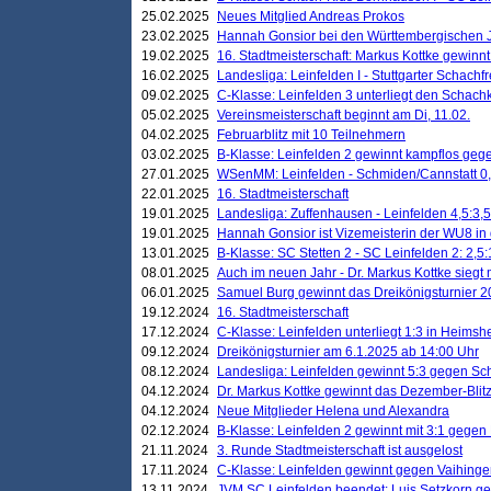
25.02.2025
Neues Mitglied Andreas Prokos
23.02.2025
Hannah Gonsior bei den Württembergischen 
19.02.2025
16. Stadtmeisterschaft: Markus Kottke gewinnt 
16.02.2025
Landesliga: Leinfelden I - Stuttgarter Schachfr
09.02.2025
C-Klasse: Leinfelden 3 unterliegt den Schach
05.02.2025
Vereinsmeisterschaft beginnt am Di, 11.02.
04.02.2025
Februarblitz mit 10 Teilnehmern
03.02.2025
B-Klasse: Leinfelden 2 gewinnt kampflos ge
27.01.2025
WSenMM: Leinfelden - Schmiden/Cannstatt 0,
22.01.2025
16. Stadtmeisterschaft
19.01.2025
Landesliga: Zuffenhausen - Leinfelden 4,5:3,5
19.01.2025
Hannah Gonsior ist Vizemeisterin der WU8 i
13.01.2025
B-Klasse: SC Stetten 2 - SC Leinfelden 2: 2,5:
08.01.2025
Auch im neuen Jahr - Dr. Markus Kottke siegt 
06.01.2025
Samuel Burg gewinnt das Dreikönigsturnier 
19.12.2024
16. Stadtmeisterschaft
17.12.2024
C-Klasse: Leinfelden unterliegt 1:3 in Heimsh
09.12.2024
Dreikönigsturnier am 6.1.2025 ab 14:00 Uhr
08.12.2024
Landesliga: Leinfelden gewinnt 5:3 gegen Sc
04.12.2024
Dr. Markus Kottke gewinnt das Dezember-Blitz
04.12.2024
Neue Mitglieder Helena und Alexandra
02.12.2024
B-Klasse: Leinfelden 2 gewinnt mit 3:1 gegen
21.11.2024
3. Runde Stadtmeisterschaft ist ausgelost
17.11.2024
C-Klasse: Leinfelden gewinnt gegen Vaihinge
13.11.2024
JVM SC Leinfelden beendet: Luis Setzkorn ge