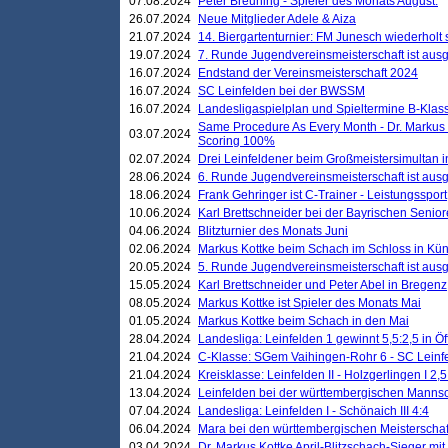
07.08.2024
Peter Breuning - Spieler des Monats August.
26.07.2024
Neue Mitglieder Adele & Aiza
21.07.2024
14. Biergartenturnier: FM Junesch wiederholt
19.07.2024
7. Runde Jugendvereinsmeisterschaft ist ausg
16.07.2024
Endstand der Vereinsmeisterschaft 2024
16.07.2024
SC Leinfelden bei der BWSSM
16.07.2024
Landesligaspielplan und Spieltermine B-Kla
Same Procedure As Every Month - Dr. Markus 
03.07.2024
Scoring 100%
02.07.2024
Drei Leinfeldener beim Großmeistersimultan 
28.06.2024
6. Runde Jugendvereinsmeisterschaft ist ausg
18.06.2024
Frank Gehringer ist C-Trainer - Leistungssport
10.06.2024
Karl Brettschneider bei der Bayrischen Senio
04.06.2024
Blitzturnier des Monats Juni
02.06.2024
Markus Kottke beim Schach im Schloss in Kü
20.05.2024
5. Runde Jugendvereinsmeisterschaft ist ausg
15.05.2024
Karl Brettschneider und Peter Abel in Bregenz
08.05.2024
Markus Kottke ist Spieler des Monats Mai
01.05.2024
Markus Kottke beim Schach in den Mai
28.04.2024
Landesliga: Leinfelden 1 gewinnt 5,5:2,5 in Ö
21.04.2024
C-Klasse: SGem Vaihingen-Rohr 6 - SC Leinfe
21.04.2024
Kreisklasse: Leinfelden II - Holzgerlingen I 2,5
13.04.2024
Leinfelden bei der württembergischen Mannsc
07.04.2024
Landesliga: Leinfelden I - Schönaich III 4:4
06.04.2024
Mara bei den württembergischen Meisterscha
03.04.2024
Dr. Markus Kottke April-Blitzschach-Sieger mit