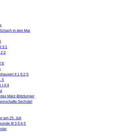
e
 Schach in den Mai
3
I 3:1
 2:2
2:6
s
nhausen II 1,5:2,5
1,5
 I 4:4
ul
das März-Blitzturnier
nnschafts-Sechste!
r am 25. Juli
eunde III 3,5:4,5
rnier