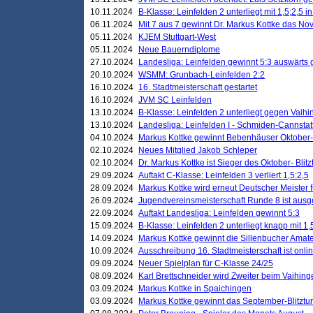
10.11.2024
B-Klasse: Leinfelden 2 unterliegt mit 1,5;2,5 
06.11.2024
Mit 7 aus 7 gewinnt Dr. Markus Kottke das Nov
05.11.2024
KJEM Stuttgart-West
05.11.2024
Neue Bauerndiplome
27.10.2024
Landesliga: Leinfelden gewinnt 5:3 auswärts
20.10.2024
WSMM: Grunbach-Leinfelden 2:2
16.10.2024
16. Stadtmeisterschaft gestartet
16.10.2024
JVM SC Leinfelden
13.10.2024
B-Klasse: Leinfelden 2 unterliegt gegen Vaihi
13.10.2024
Landesliga: Leinfelden I - Schmiden-Cannstatt 
04.10.2024
Markus Kottke gewinnt Bebenhäuser Oktober-B
02.10.2024
Neues Mitglied Jakob Schleper
02.10.2024
Dr. Markus Kottke ist Sieger des Oktober- Blitz
29.09.2024
Auftakt C-Klasse: Leinfelden 3 verliert 1,5:2,5
28.09.2024
Markus Kottke wird erneut Deutscher Meister 
26.09.2024
Jugendvereinsmeisterschaft Runde 8 ist ausg
22.09.2024
Auftakt Landesliga: Leinfelden gewinnt 5:3
15.09.2024
B-Klasse: Leinfelden 2 unterliegt knapp mit 1,
14.09.2024
Markus Kottke gewinnt die Sillenbucher Amate
10.09.2024
Ausschreibung 16. Stadtmeisterschaft ist onli
09.09.2024
Neuer Spielplan für C-Klasse 24/25
08.09.2024
Karl Brettschneider wird Zweiter beim Vaihing
03.09.2024
Markus Kottke in Spaichingen
03.09.2024
Markus Kottke gewinnt das September-Blitztur