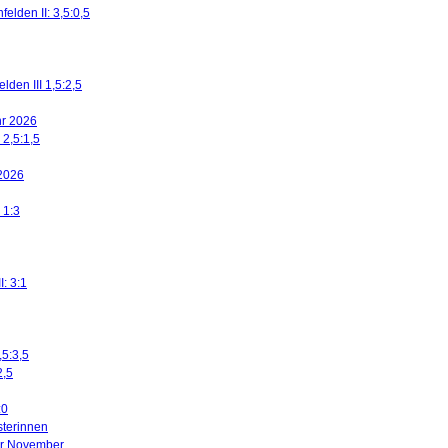
elden II: 3,5:0,5
den III 1,5:2,5
ahr 2026
 2,5:1,5
 2026
 1:3
I: 3:1
,5:3,5
2,5
:0
sterinnen
ier November