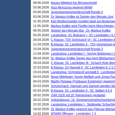
09.06.2026
Neues Mitglied Kei Brockschmidt
03.06.2026
Aiza Morozova gewinnt WAM!
03.06.2026
Jugendvereinsmeisterschaft Runde 4
03.06.2026
Dr. Markus Kottke ist Spieler des Monats Juni
31.05.2026
Karl Brettschneider punktet stark am Bodense
11.05.2026
Markus Kottke wird Fünfter beim Mönchfelder
06.05.2026
Spieler des Monats Mai - Dr. Markus Kottke
03.05.2026
Landesliga: SC Botnang I - SC Leinfelden I 5:
26.04.2026
C-Klasse: TSV Schönaich VI - SC Leinfelden II
21.04.2026
B-Klasse: SC Leinfelden II - TSV Heimsheim II
15.04.2026
Jugendvereinsmeisterschaft Runde 3
12.04.2026
Landesliga: Leinfelden I - SpVgg Böblingen I 
08.04.2026
Dr. Markus Kottke Sieger des April-Blitzturnier
29.03.2026
C-Klasse: SC Leinfelden III - Schach-Kids Ber
22.03.2026
B-Klasse: SV Nagold II - SC Leinfelden II: 2,5:
15.03.2026
Landesliga: Schmiden/Cannstatt II - Leinfelden
04.03.2026
Neue Mitglieder Yassin Meftahi und Jonas Pa
04.03.2026
Martin Pielawa (Freibauer Esslingen) gewinnt 
03.03.2026
Schulschach: Hannah und Samuel werden Ma
02.03.2026
B-Klasse: SC Leinfelden II - SC Stetten II 0:4
26.02.2026
JVM 2026 mit 20 Teilnehmern gestartet
26.02.2026
Ankündigung: 16. Sommerschnellschachturnie
22.02.2026
Landesliga: Leinfelden I - Stuttgarter Schachfr
18.02.2026
Dr. Markus Kottke gewinnt das Februar-Blitztu
14.02.2026
WSMM Öffingen - Leinfelden 1:3