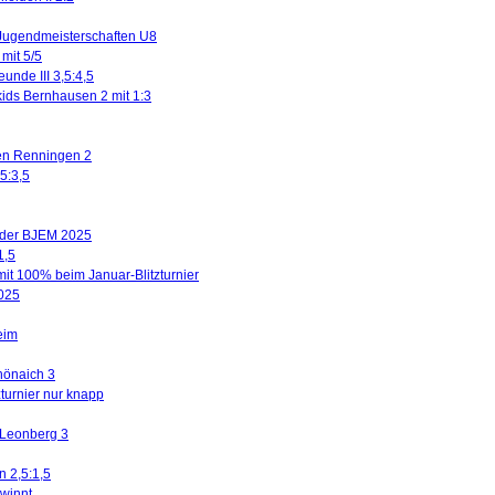
Jugendmeisterschaften U8
mit 5/5
eunde III 3,5:4,5
kids Bernhausen 2 mit 1:3
gen Renningen 2
5:3,5
n der BJEM 2025
1,5
mit 100% beim Januar-Blitzturnier
2025
eim
hönaich 3
turnier nur knapp
 Leonberg 3
n 2,5:1,5
winnt