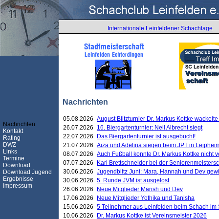
Internationale Leinfeldener Schachtage
Nachrichten
05.08.2026
August Blitzturnier Dr. Markus Kottke wackel
Nachrichten
26.07.2026
16. Biergartenturnier: Neil Albrecht siegt
Kontakt
22.07.2026
Das Biergartenturnier ist ausgebucht!
Rating
DWZ
21.07.2026
Aiza und Adelina siegen beim JPT in Leiphei
Links
08.07.2026
Auch Fußball konnte Dr. Markus Kottke nicht
Termine
07.07.2026
Karl Brettschneider bei der Seniorenmeister
Download
30.06.2026
Jugendblitz Juni: Mara, Hannah und Dev gew
Download Jugend
Ergebnisse
30.06.2026
5. Runde JVM ist ausgelost
Impressum
26.06.2026
Neue Mitglieder Marish und Dev
17.06.2026
Neue Mitglieder Yothika und Tanisha
15.06.2026
5 Teilnehmer aus Leinfelden beim Schach im 
10.06.2026
Dr. Markus Kottke ist Vereinsmeister 2026