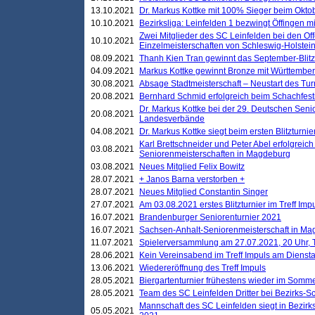
13.10.2021
Dr. Markus Kottke mit 100% Sieger beim Oktobe
10.10.2021
Bezirksliga: Leinfelden 1 bezwingt Öffingen mi
Zwei Mitglieder des SC Leinfelden bei den Of
10.10.2021
Einzelmeisterschaften von Schleswig-Holstei
08.09.2021
Thanh Kien Tran gewinnt das September-Blitz
04.09.2021
Markus Kottke gewinnt Bronze mit Württemberg
30.08.2021
Absage Stadtmeisterschaft – Neustart des Tur
20.08.2021
Bernhard Schmid erfolgreich beim Schachfesti
Dr. Markus Kottke bei der 29. Deutschen Sen
20.08.2021
Landesverbände
04.08.2021
Dr. Markus Kottke siegt beim ersten Blitzturn
Karl Brettschneider und Peter Abel erfolgreic
03.08.2021
Seniorenmeisterschaften in Magdeburg
03.08.2021
Neues Mitglied Felix Bowitz
28.07.2021
+ Janos Barna verstorben +
28.07.2021
Neues Mitglied Constantin Singer
27.07.2021
Am 03.08.2021 erstes Blitzturnier im Treff Im
16.07.2021
Brandenburger Seniorenturnier 2021
16.07.2021
Sachsen-Anhalt-Seniorenmeisterschaft in M
11.07.2021
Spielerversammlung am 27.07.2021, 20 Uhr, T
28.06.2021
Kein Vereinsabend im Treff Impuls am Dienst
13.06.2021
Wiedereröffnung des Treff Impuls
28.05.2021
Biergartenturnier frühestens wieder im Somm
28.05.2021
Team des SC Leinfelden Dritter bei Bezirks-S
Mannschaft des SC Leinfelden siegt in Bezirks
05.05.2021