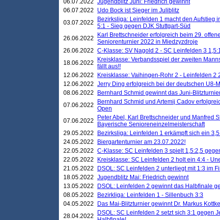
06.07.2022
Jugendblitz Juni: Friedrich gewinnt
06.07.2022
Udo Bock ist Sieger im Juliblitz
Bezirksliga: Leinfelden 1 macht den Aufstieg i
03.07.2022
5:1 - Sieg gegen DJK Stuttgart-Süd
Karl Brettschneider erfolgreich beim 29. off
26.06.2022
Seniorenturnier 2022 in Miedzyzdroje
26.06.2022
C-Klasse: SV Nagold 2 - SC Leinfelden 3 1,5:
Kreisklasse: Verbandsspiel der zweiten Manns
18.06.2022
fällt aus!!
12.06.2022
Kreisklasse: Vaihingen-Rohr 2 - Leinfelden 2 
12.06.2022
Jerry Ding erfolgreich bei der deutschen U8-M
08.06.2022
Bernhard Schmid gewinnt das Juni-Blitzturnie
Bernhard Schmid und Artemij Cadov erfolgreic
07.06.2022
Open
Peter Abel, Karl Brettschneider und Manfred St
07.06.2022
Bayerische Senioreneinzelmeisterschaft
29.05.2022
Bezirksliga: Leinfelden 1 erkämpft sich ein 3,
24.05.2022
Biergartenturnier am 23.07.2022!
22.05.2022
C-Klasse: SC Leinfelden 3 spielt 1,5:2,5 geg
22.05.2022
Kreisklasse: SC Leinfelden 2 holt ein 4:4 - 
21.05.2022
DSOL: SC Leinfelden 2 unterliegt mit 1:3 im F
18.05.2022
Jugendblitz Mai: Friedrich gewinnt
13.05.2022
DSOL: Leinfelden 2 gewinnt das Halbfinale geg
08.05.2022
Bezirkliga: Leinfelden 1 - Sillenbuch 3:3
04.05.2022
Das Mai-Blitzturnier gewinnt Dr. Markus Kottk
DSOL: SC Leinfelden 2 setzt sich 3:1 gegen J
28.04.2022
Halbfinale!