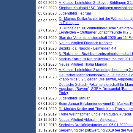
09.02.2020
A-Klasse: Leinfelden 2 - Spvgg Böblingen 3 1,
05.02.2020
Stephan Kaufhold / SC Böblingen gewinnt das 
05.02.2020
Jugendblitz Februar
Dr. Markus Kottke Achter bei der Württembergi
02.02.2020
in Tuttlingen
3. Runde der 30. Württembergische Senioren
27.01.2020
Leinfelden – Stuttgarter Schachfreunde III 2,5 
26.01.2020
Start der Vereinsmeisterschaft 2020 am 11. F
22.01.2020
Neues Mitglied Friedrich Knörzer
19.01.2020
Bezirksliga: Nagold - Leinfelden 4:4
18.01.2020
3. Platz in der Bezirksblitzeinzelmeisterschaft
18.01.2020
Markus Kottke ist Kreisblitzeinzelmeister 2019
16.01.2020
Neues Mitglied Thalia Mandal
12.01.2020
A-Klasse: Leinfelden 2 unterliegt Leonberg 2 
Deutscher Mannschaftspokal in Leinfelden-Ech
12.01.2020
knapp mit 1,5:2,5 gegen Dreisamtal, Augsbur
Deutsche Schach-Pokalmeisterschaft für Mann
10.01.2020
Augsburg (Bayern), SGEM Dreisamtal (Baden
Pfalz)
07.01.2020
Jugendblitz Januar
07.01.2020
Beim Januar Blitzturnier gewinnt Dr. Markus 
06.01.2020
Dr. Markus Kottke und Thanh Kien Tran siegen
25.12.2019
Frohe Weihnachten und einen guten Rutsch!
18.12.2019
Neues Mitglied Abbirahm Aingkaran
17.12.2019
Sechstes Dreikönigsturnier am 06.01.2020 im T
15.12.2019
Siegehrung der Blitzwertung 2019 bei der Wei