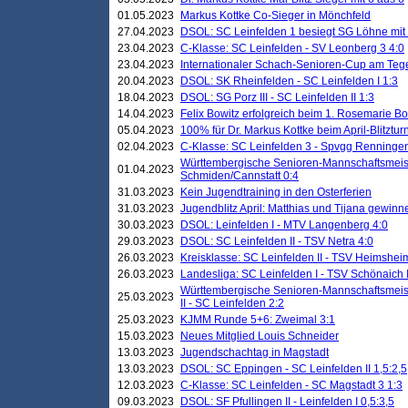
01.05.2023
Markus Kottke Co-Sieger in Mönchfeld
27.04.2023
DSOL: SC Leinfelden 1 besiegt SG Löhne mit 
23.04.2023
C-Klasse: SC Leinfelden - SV Leonberg 3 4:0
23.04.2023
Internationaler Schach-Senioren-Cup am Te
20.04.2023
DSOL: SK Rheinfelden - SC Leinfelden I 1:3
18.04.2023
DSOL: SG Porz III - SC Leinfelden II 1:3
14.04.2023
Felix Bowitz erfolgreich beim 1. Rosemarie B
05.04.2023
100% für Dr. Markus Kottke beim April-Blitztur
02.04.2023
C-Klasse: SC Leinfelden 3 - Spvgg Renningen
Württembergische Senioren-Mannschaftsmeist
01.04.2023
Schmiden/Cannstatt 0:4
31.03.2023
Kein Jugendtraining in den Osterferien
31.03.2023
Jugendblitz April: Matthias und Tijana gewinn
30.03.2023
DSOL: Leinfelden I - MTV Langenberg 4:0
29.03.2023
DSOL: SC Leinfelden II - TSV Netra 4:0
26.03.2023
Kreisklasse: SC Leinfelden II - TSV Heimsheim
26.03.2023
Landesliga: SC Leinfelden I - TSV Schönaich II
Württembergische Senioren-Mannschaftsmeiste
25.03.2023
II - SC Leinfelden 2:2
25.03.2023
KJMM Runde 5+6: Zweimal 3:1
15.03.2023
Neues Mitglied Louis Schneider
13.03.2023
Jugendschachtag in Magstadt
13.03.2023
DSOL: SC Eppingen - SC Leinfelden II 1,5:2,5
12.03.2023
C-Klasse: SC Leinfelden - SC Magstadt 3 1:3
09.03.2023
DSOL: SF Pfullingen II - Leinfelden I 0,5:3,5