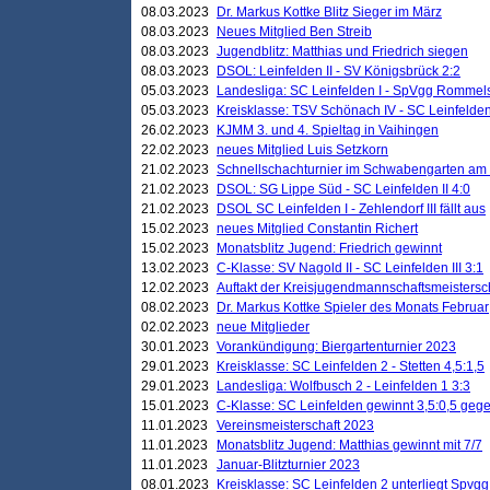
08.03.2023
Dr. Markus Kottke Blitz Sieger im März
08.03.2023
Neues Mitglied Ben Streib
08.03.2023
Jugendblitz: Matthias und Friedrich siegen
08.03.2023
DSOL: Leinfelden II - SV Königsbrück 2:2
05.03.2023
Landesliga: SC Leinfelden I - SpVgg Rommels
05.03.2023
Kreisklasse: TSV Schönach IV - SC Leinfelden 
26.02.2023
KJMM 3. und 4. Spieltag in Vaihingen
22.02.2023
neues Mitglied Luis Setzkorn
21.02.2023
Schnellschachturnier im Schwabengarten am
21.02.2023
DSOL: SG Lippe Süd - SC Leinfelden II 4:0
21.02.2023
DSOL SC Leinfelden I - Zehlendorf III fällt aus
15.02.2023
neues Mitglied Constantin Richert
15.02.2023
Monatsblitz Jugend: Friedrich gewinnt
13.02.2023
C-Klasse: SV Nagold II - SC Leinfelden III 3:1
12.02.2023
Auftakt der Kreisjugendmannschaftsmeistersc
08.02.2023
Dr. Markus Kottke Spieler des Monats Februar
02.02.2023
neue Mitglieder
30.01.2023
Vorankündigung: Biergartenturnier 2023
29.01.2023
Kreisklasse: SC Leinfelden 2 - Stetten 4,5:1,5
29.01.2023
Landesliga: Wolfbusch 2 - Leinfelden 1 3:3
15.01.2023
C-Klasse: SC Leinfelden gewinnt 3,5:0,5 geg
11.01.2023
Vereinsmeisterschaft 2023
11.01.2023
Monatsblitz Jugend: Matthias gewinnt mit 7/7
11.01.2023
Januar-Blitzturnier 2023
08.01.2023
Kreisklasse: SC Leinfelden 2 unterliegt Spvg