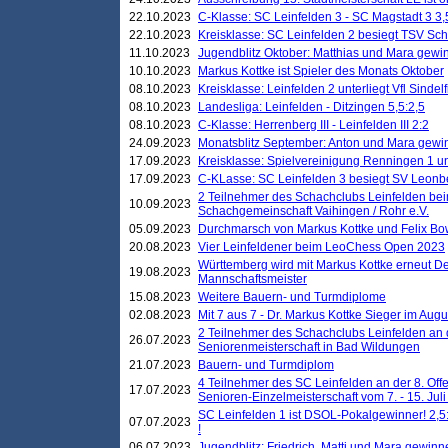
22.10.2023
C-Klasse: SC Leinfelden 3 - SC Magstadt 3 3,
22.10.2023
Kreisklasse: SC Leinfelden 2 besiegt TSV Schö
11.10.2023
Jugendblitz Oktober: Matthias und Mara gewi
10.10.2023
Markus Kottke ist Spieler des Monats Oktober
08.10.2023
Kreisklasse: Leinfelden 2 unterliegt Vfl Sindel
08.10.2023
Landesliga: Leinfelden - Ditzingen 5,5:2,5
08.10.2023
C-Klasse: Herrenberg III - Leinfelden III 2:2
24.09.2023
Monatsblitz September: Anton und Mara gew
17.09.2023
Kreisklasse: Spielvereinigung Renningen 1 unt
17.09.2023
C-KLasse: SC Leinfelden 3 besiegt SV Leonbe
2 Teilnehmer des Schachclubs Leinfelden bei
10.09.2023
Schachgemeinschaft Vaihingen / Rohr e.V.
05.09.2023
Durchmarsch von Markus Kottke und Felix Bow
20.08.2023
Vier Leinfeldener beim LeoChess Open 2023
Württemberg wird mit Markus Kottke erneut D
19.08.2023
Mannschaftsmeister
15.08.2023
Weitere Bauern- und Turmdiplome
02.08.2023
Mit 7 aus 7 - Dr. Markus Kottke Sieger im Augus
2 Teilnehmer des Schachclubs Leinfelden an 
26.07.2023
Seniorenmeisterschaft in Bad Wildungen
21.07.2023
Bauern- und Turmdiplom
4 Teilnehmer des SC Leinfelden an der 8. O
17.07.2023
Senioren-Einzelmeisterschaft vom 7. - 15. Jul
SC Leinfelden 1 ist DSOL-Pokalgewinner! 2,5:1
07.07.2023
!
06.07.2023
Jugendblitz: Friedrich, Matti und Mara gewinn