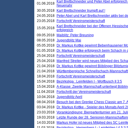
Karl Brettschneider und Peter Abel erfolgreic
01.06.2018
Neuenahr
30.05.2018
Karl Brettschneider trumpft auf !
24.05.2018
Peter Abel und Karl Brettschneider aktiv bei
23.05.2018
Fortschritt Vereinsmeisterschaft
Karl Brettschneider bei der Offenen Hessisch
15.05.2018
erfolgreich
09.05.2018
Maiblitz: Peter Breuning
08.05.2018
Jugendblitz Mai
05.05.2018
Dr. Markus Kottke gewinnt Bebenhausener Mo
01.05.2018
Dr. Markus Kottke erfolgreich beim Schach in
25.04.2018
Fortschritt Vereinsmeisterschaft
25.04.2018
Manfred Streiter wird neues Mitglied des Sch
21.04.2018
Dr. Markus Kottke gewinnt Böblinger Blitzturni
21.04.2018
Württembergische Schnellschach-Mannschafts
18.04.2018
Fortschritt Vereinsmeisterschaft
15.04.2018
Bezirksliga : Leinfelden I - Wolfbusch II 3:5
15.04.2018
A-Klasse: Zweite Mannschaft unterliegt Böblin
11.04.2018
Fortschritt der Vereinsmeisterschaft
10.04.2018
Jugendblitz April
08.04.2018
Besuch bei den Grenke Chess Classic am 7. A
03.04.2018
Dr. Markus Kottke - Spieler des Monats April 
23.03.2018
Vorankündigung: Biergartenturnier am 21. Jul
19.03.2018
Letzte Runde der 28. Senioren-Mannschaftsme
14.03.2018
Markus Hofer ist neues Mitglied des SC Leinf
11.03.2018
Bezirksliga : Herrenberg I - Leinfelden I 4,5:3,