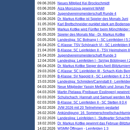
09.06.2026
Neues Mitglied Kei Brockschmidt
03.06.2026
Aiza Morozova gewinnt WAM!
03.06.2026
Jugendvereinsmeisterschaft Runde 4
03.06.2026
Dr. Markus Kottke ist Spieler des Monats Juni
31.05.2026
Karl Brettschneider punktet stark am Bodense
11.05.2026
Markus Kottke wird Fünfter beim Mönchfelder
06.05.2026
Spieler des Monats Mai - Dr. Markus Kottke
03.05.2026
Landesliga: SC Botnang I - SC Leinfelden I 5:
26.04.2026
C-Klasse: TSV Schönaich VI - SC Leinfelden II
21.04.2026
B-Klasse: SC Leinfelden II - TSV Heimsheim II
15.04.2026
Jugendvereinsmeisterschaft Runde 3
12.04.2026
Landesliga: Leinfelden I - SpVgg Böblingen I 
08.04.2026
Dr. Markus Kottke Sieger des April-Blitzturnier
29.03.2026
C-Klasse: SC Leinfelden III - Schach-Kids Ber
22.03.2026
B-Klasse: SV Nagold II - SC Leinfelden II: 2,5:
15.03.2026
Landesliga: Schmiden/Cannstatt II - Leinfelden
04.03.2026
Neue Mitglieder Yassin Meftahi und Jonas Pa
04.03.2026
Martin Pielawa (Freibauer Esslingen) gewinnt 
03.03.2026
Schulschach: Hannah und Samuel werden Ma
02.03.2026
B-Klasse: SC Leinfelden II - SC Stetten II 0:4
26.02.2026
JVM 2026 mit 20 Teilnehmern gestartet
26.02.2026
Ankündigung: 16. Sommerschnellschachturnie
22.02.2026
Landesliga: Leinfelden I - Stuttgarter Schachfr
18.02.2026
Dr. Markus Kottke gewinnt das Februar-Blitztu
14.02.2026
WSMM Öffingen - Leinfelden 1:3