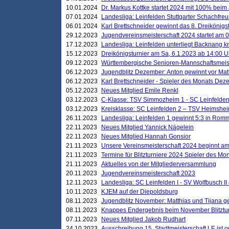
10.01.2024
Dr. Markus Kottke startet 2024 mit 100% beim 
07.01.2024
Landesliga: Leinfelden Stuttgarter Schachfreun
06.01.2024
Karl Brettschneider gewinnt das 8. Dreikönigs
29.12.2023
Jugendvereinsmeisterschaft 2024 startet am 0
17.12.2023
Landesliga: Leinfelden unterliegt Backnang kn
15.12.2023
Dreikönigsturnier am Sa, 6.1.2023 ab 14:00 U
09.12.2023
Württembergische Senioren-Mannschaftsmeiste
06.12.2023
Jugendblitz Dezember: Anton gewinnt vor Matt
06.12.2023
Karl Brettschneider - Spieler des Monats De
05.12.2023
Neues Mitglied Emile Renkl
03.12.2023
C-Klasse: TSV Simmozheim 1 - SC Leinfelden
03.12.2023
Kreisklasse: SC Leinfelden 2 – TSV Heimshei
26.11.2023
Landesliga: Leinfelden 1 gewinnt 5:3 in Ro
22.11.2023
Neues Mitglied Yannick Nägelein
22.11.2023
Neues Mitglied Hannah Gonsior
21.11.2023
Unsere Vereinsmeisterschaft 2024 beginnt am
21.11.2023
Termine für Blitzturniere 2024 Spieler des Mon
21.11.2023
Aktuelles von der Mitgliederversammlung
20.11.2023
Jugendvereinsmeisterschaft 2023
12.11.2023
Landesliga: SC Leinfelden I - SV Wolfbusch II 
10.11.2023
KJEM auf der Diepoldsburg
08.11.2023
Jugendblitz November: Matthias und Tijana 
08.11.2023
Knappes Endergebnis beim November Blitztur
07.11.2023
Neues Mitglied Jakob Rudhart
24.10.2023
Ausschreibung 15. Stadtmeisterschaft LE ist o