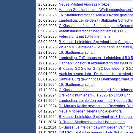
25.02.2025
Neues Mitglied Andreas Prokos
23.02.2025
Hannah Gonsior bei den Württembergischen 
19.02.2025
16. Stadtmeisterschaft: Markus Kottke gewinnt 
16.02.2025
Landesliga: Leinfelden I - Stuttgarter Schachfr
09.02.2025
C-Klasse: Leinfelden 3 unterliegt den Schach
05.02.2025
Vereinsmeisterschaft beginnt am Di, 11.02.
04.02.2025
Februarblitz mit 10 Teilnehmern
03.02.2025
B-Klasse: Leinfelden 2 gewinnt kampflos ge
27.01.2025
WSenMM: Leinfelden - Schmiden/Cannstatt 0,
22.01.2025
16. Stadtmeisterschaft
19.01.2025
Landesliga: Zuffenhausen - Leinfelden 4,5:3,5
19.01.2025
Hannah Gonsior ist Vizemeisterin der WU8 i
13.01.2025
B-Klasse: SC Stetten 2 - SC Leinfelden 2: 2,5:
08.01.2025
Auch im neuen Jahr - Dr. Markus Kottke siegt 
06.01.2025
Samuel Burg gewinnt das Dreikönigsturnier 
19.12.2024
16. Stadtmeisterschaft
17.12.2024
C-Klasse: Leinfelden unterliegt 1:3 in Heimsh
09.12.2024
Dreikönigsturnier am 6.1.2025 ab 14:00 Uhr
08.12.2024
Landesliga: Leinfelden gewinnt 5:3 gegen Sc
04.12.2024
Dr. Markus Kottke gewinnt das Dezember-Blitz
04.12.2024
Neue Mitglieder Helena und Alexandra
02.12.2024
B-Klasse: Leinfelden 2 gewinnt mit 3:1 gegen
21.11.2024
3. Runde Stadtmeisterschaft ist ausgelost
17.11.2024
C-Klasse: Leinfelden gewinnt gegen Vaihinge
13.11.2024
JVM SC Leinfelden beendet: Luis Setzkorn ge