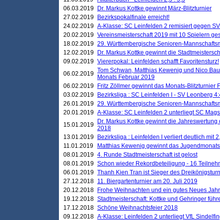
06.03.2019
Dr. Markus Kottke gewinnt März-Blitzturnier
27.02.2019
Bezirkspokalfinale erreicht!
24.02.2019
A-Klasse: SC Leinfelden 2 remisiert gegen SV
20.02.2019
Vereinsmeisterschaft 2019 mit 10 Spielern ges
18.02.2019
29. Württembergische Senioren-Mannschaftsm
12.02.2019
Dr. Markus Kottke gewinnt die Stadtmeistersc
09.02.2019
Viererpokal: Leinfelden schafft Favoritensturz!
Tom Schwan, Matthias Kewenig und Nico Baue
06.02.2019
Monats Februar 2019
06.02.2019
Fritz Zöllmer gewinnt das Monats-Blitzturnier 
03.02.2019
Bezirksliga : SC Leinfelden I - SV Leonberg 4:
26.01.2019
29. Württembergische Senioren-Mannschaftsm
20.01.2019
A-Klasse: SC Leinfelden 2 unterliegt SC Magst
Dr. Markus Kottke gewinnt die Jahreswertung d
15.01.2019
2018
13.01.2019
Bezirksliga : Leinfelden I verliert deutlich mit 
11.01.2019
Matthias Kewenig gewinnt das Jugendmonatsbl
08.01.2019
4. Runde Stadtmeisterschaft ist gelost
08.01.2019
Schon wieder Rekordbeteiligung - 16 Teilneh
06.01.2019
Thanh Kien Tran ist Sieger des Dreikönigstur
27.12.2018
11. Biergartenturnier am 20. Juli 2019
20.12.2018
Frohe Weihnachten und ein gutes Neues Jah
19.12.2018
Stadtmeisterschaft: Kottke und Gehringer führ
17.12.2018
Schöne Weihnachtsfeier 2018
09.12.2018
A-Klasse: Leinfelden 2 unterliegt VfL Sindelfin