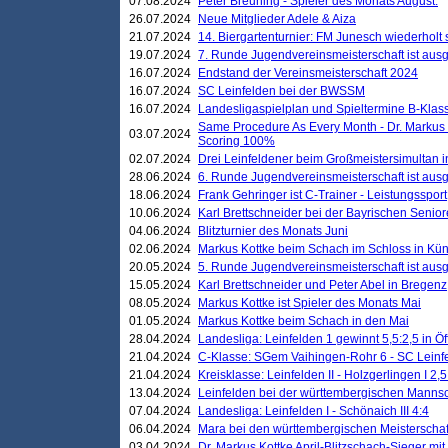
07.08.2024
Peter Breuning - Spieler des Monats August.
26.07.2024
Neue Mitglieder Adele & Aiza
21.07.2024
14. Biergartenturnier: FM Junesch wiederholt
19.07.2024
7. Runde Jugendvereinsmeisterschaft ist ausg
16.07.2024
Endstand der Vereinsmeisterschaft 2024
16.07.2024
SC Leinfelden bei der BWSSM
16.07.2024
Landesligaspielplan und Spieltermine B-Kla
Same Procedure As Every Month - Dr. Markus 
03.07.2024
Scoring 100%
02.07.2024
Drei Leinfeldener beim Großmeistersimultan 
28.06.2024
6. Runde Jugendvereinsmeisterschaft ist ausg
18.06.2024
Frank Gehringer ist C-Trainer - Leistungssport
10.06.2024
Karl Brettschneider bei der Bayrischen Senio
04.06.2024
Blitzturnier des Monats Juni
02.06.2024
Markus Kottke beim Schach im Schloss in Kü
20.05.2024
5. Runde Jugendvereinsmeisterschaft ist ausg
15.05.2024
Karl Brettschneider und Peter Abel in Bregenz
08.05.2024
Markus Kottke ist Spieler des Monats Mai
01.05.2024
Markus Kottke beim Schach in den Mai
28.04.2024
Landesliga: Leinfelden 1 gewinnt 5,5:2,5 in Ö
21.04.2024
C-Klasse: SGem Vaihingen-Rohr 6 - SC Leinfe
21.04.2024
Kreisklasse: Leinfelden II - Holzgerlingen I 2,5
13.04.2024
Leinfelden bei der württembergischen Mannsc
07.04.2024
Landesliga: Leinfelden I - Schönaich III 4:4
06.04.2024
Mara bei den württembergischen Meisterscha
03.04.2024
Dr. Markus Kottke April-Blitzschach-Sieger mit