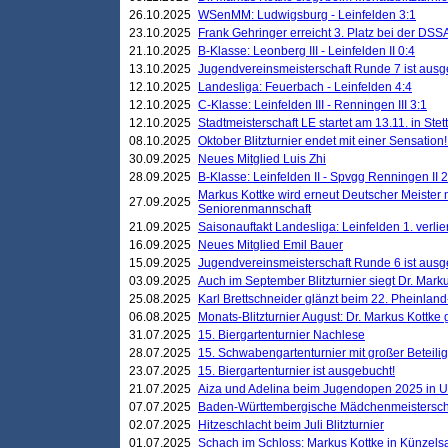
26.10.2025
WSenMM: Ludwigsburg - Leinfelden 3:1
23.10.2025
Frank Gehringer erreicht 3. Platz bei der DS
21.10.2025
B-Klasse: Leonberg III - Leinfelden II 0:4
13.10.2025
Jugendvereinsmeisterschaft Runde 7 ist ausg
12.10.2025
Landesliga: Feuerbach - Leinfelden 4:4
12.10.2025
C-Klasse: Leinfelden III - Renningen III 3:1
12.10.2025
Stadtmeisterschaft LE startet am 13.11. in Stet
08.10.2025
Oktober Blitzturnier endet mit einer Sensation!
30.09.2025
Neues Mitglied Luis Zhi
28.09.2025
B-Klasse: Leinfelden II - Spvgg Renningen II 2
Markus Kottke wird erneut Deutscher Meister 
27.09.2025
Seniorenmannschaft
21.09.2025
Saisonauftakt Landesliga: Leinfelden 1. verlier
16.09.2025
Neues Mitglied Emil Bauer
15.09.2025
Jugendvereinsmeisterschaft Runde 6 ist ausg
03.09.2025
Auch im September Blitzturnier siegt Dr. Mark
25.08.2025
Karl Brettschneider glänzt beim 22. Pheinlan
06.08.2025
Monats-Blitzturnier August: Dr. Markus Kottke
31.07.2025
15. Biergartenturnier Nachlese
28.07.2025
15. Schwabengartenturnier mit großer Beteili
23.07.2025
15. Biergartenturnier ist ausgebucht!
21.07.2025
Aiza und Adelina beim Jugendopen 2025 in 
07.07.2025
Baden-Württembergische Mädchenmeistersch
02.07.2025
Hitzeschlacht beim Juli Blitzturnier
01.07.2025
Schach im Schloss: Markus Kottke in Künzels