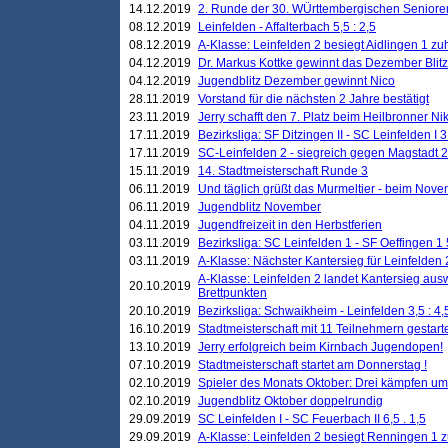
14.12.2019
2. Runde der 30. WÜrttembergischen Seniore
08.12.2019
Leinfelden - Affalterbach 5,5 : 2,5
08.12.2019
A-Klasse: Leinfelden 2 besiegt Aidlingen 1 zu
04.12.2019
Dr. Markus Kottke gewinnt das Dezember Blitzt
04.12.2019
Jugendblitz Dezember gewinnt Nico
28.11.2019
Vorstand für die nächsten 2 Jahre bestätigt
23.11.2019
Jerry schafft den 7. Platz beim Heilbronner 
17.11.2019
Bezirksliga: SF Ditzingen II - SC Leinfelden I 3
17.11.2019
SC-Leinfelden 2 - siegreich gegen Magstadt 2
15.11.2019
14. Stadtmeisterschaft Runde 3
06.11.2019
Und täglich grüßt das Murmeltier - beim Novemb
06.11.2019
Jugendblitz November
04.11.2019
Jugendfreizeit in den Herbstferien
03.11.2019
Bezirksliga: SC Leinfelden 1 - SF Oeffingen 1 
03.11.2019
A-Klasse: Nächster Kantersieg für Leinfelden 2
A-Klasse: Leinfelden 2 landet Kantersieg aus
20.10.2019
Brettpunkten
20.10.2019
Bezirksliga: Schwaikheim - Leinfelden 3,5 : 4,
16.10.2019
Stadtmeisterschaft mit 11 Teilnehmern gestart
13.10.2019
Jerry erfolgreich beim Kirnbach Jugendopen!
07.10.2019
Stadtmeisterschaft startet am Donnerstag !
02.10.2019
Spieler des Monats Oktober: Drei kämpfen um
02.10.2019
Jugendblitz Oktober doppelrundig
29.09.2019
SC Leinfelden I - SC Feuerbach II 6,5 . 1,5
29.09.2019
A-Klasse: Leinfelden 2 besiegt Renningen 1 z