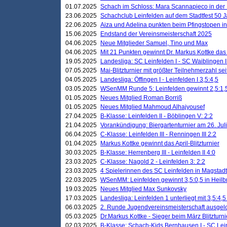
01.07.2025
Schach im Schloss: Mara Scannapieco in der
23.06.2025
Schachclub Leinfelden auf dem Stadtfest 50 
22.06.2025
Aiza und Adelina punkten beim Pfingstopen i
15.06.2025
Endstand der Vereinsmeisterschaft 2025
04.06.2025
Neue Mitglieder Samuel, Tino und Max
04.06.2025
Mit 21 Punkten gewinnt Dr. Markus Kottke das J
19.05.2025
Landesliga: SC Leinfelden I - SC Waiblingen I
07.05.2025
Mai-Blitzturnier mit größter Teilnehmerzahl se
04.05.2025
Landesliga: Öffingen I - Leinfelden I 3,5:4,5
03.05.2025
WSenMM Runde 5: Leinfelden gewinnt 2,5:1,
01.05.2025
Neues Mitglied Roman Borriß
01.05.2025
Neues Mitglied Mahmoud Alhajyousef
27.04.2025
B-Klasse: Leinfelden II - Böblingen V: 2:2
21.04.2025
Vorankündigung: Biergartenturnier am 26. Juli
06.04.2025
C-Klasse: Leinfelden III - Renningen III 2:2
01.04.2025
Markus Kottke gewinnt das April-Blitzturnier
30.03.2025
B-Klasse: Herrenberg III - Leinfelden II 4:0
23.03.2025
C-Klasse: Nagold 2 - Leinfelden 3: 2:2
23.03.2025
4 Spielerinnen des SC Leinfelden in Magstadt
22.03.2025
WSenMM: Leinfelden gewinnt 3,5:0,5 in Heilb
19.03.2025
Neues Mitglied Max Sunkovsky
17.03.2025
Landesliga: Leinfelden 1 unterliegt mit 3,5:4,5
06.03.2025
2. Runde Jugendvereinsmeisterschaft ausgel
05.03.2025
Dr.Markus Kottke - Sieger beim März Blitzturni
02.03.2025
B-Klasse: Schach-Kids Bernhausen I - SC Lein