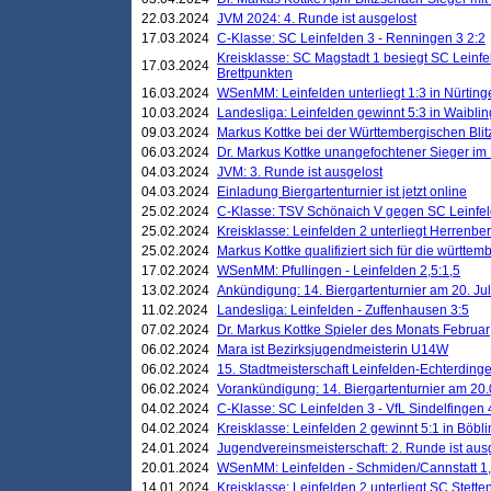
22.03.2024
JVM 2024: 4. Runde ist ausgelost
17.03.2024
C-Klasse: SC Leinfelden 3 - Renningen 3 2:2
Kreisklasse: SC Magstadt 1 besiegt SC Leinfe
17.03.2024
Brettpunkten
16.03.2024
WSenMM: Leinfelden unterliegt 1:3 in Nürting
10.03.2024
Landesliga: Leinfelden gewinnt 5:3 in Waibli
09.03.2024
Markus Kottke bei der Württembergischen Blit
06.03.2024
Dr. Markus Kottke unangefochtener Sieger im M
04.03.2024
JVM: 3. Runde ist ausgelost
04.03.2024
Einladung Biergartenturnier ist jetzt online
25.02.2024
C-Klasse: TSV Schönaich V gegen SC Leinfelde
25.02.2024
Kreisklasse: Leinfelden 2 unterliegt Herrenber
25.02.2024
Markus Kottke qualifiziert sich für die württem
17.02.2024
WSenMM: Pfullingen - Leinfelden 2,5:1,5
13.02.2024
Ankündigung: 14. Biergartenturnier am 20. Ju
11.02.2024
Landesliga: Leinfelden - Zuffenhausen 3:5
07.02.2024
Dr. Markus Kottke Spieler des Monats Februar
06.02.2024
Mara ist Bezirksjugendmeisterin U14W
06.02.2024
15. Stadtmeisterschaft Leinfelden-Echterding
06.02.2024
Vorankündigung: 14. Biergartenturnier am 20
04.02.2024
C-Klasse: SC Leinfelden 3 - VfL Sindelfingen 
04.02.2024
Kreisklasse: Leinfelden 2 gewinnt 5:1 in Böbl
24.01.2024
Jugendvereinsmeisterschaft: 2. Runde ist aus
20.01.2024
WSenMM: Leinfelden - Schmiden/Cannstatt 1,
14.01.2024
Kreisklasse: Leinfelden 2 unterliegt SC Stette