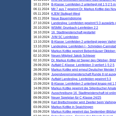
10.11.2024
B-Klasse: Leinfelden 2 unterliegt mit 1,5;2,5 
06.11.2024
Mit 7 aus 7 gewinnt Dr. Markus Kottke das Nov
05.11.2024
KJEM Stuttgart-West
05.11.2024
Neue Bauerndiplome
27.10.2024
Landesliga: Leinfelden gewinnt 5:3 auswärts
20.10.2024
WSMM: Grunbach-Leinfelden 2:2
16.10.2024
16. Stadtmeisterschaft gestartet
16.10.2024
JVM SC Leinfelden
13.10.2024
B-Klasse: Leinfelden 2 unterliegt gegen Vaihi
13.10.2024
Landesliga: Leinfelden I - Schmiden-Cannstatt 
04.10.2024
Markus Kottke gewinnt Bebenhäuser Oktober-B
02.10.2024
Neues Mitglied Jakob Schleper
02.10.2024
Dr. Markus Kottke ist Sieger des Oktober- Blitz
29.09.2024
Auftakt C-Klasse: Leinfelden 3 verliert 1,5:2,5
28.09.2024
Markus Kottke wird erneut Deutscher Meister 
26.09.2024
Jugendvereinsmeisterschaft Runde 8 ist ausg
22.09.2024
Auftakt Landesliga: Leinfelden gewinnt 5:3
15.09.2024
B-Klasse: Leinfelden 2 unterliegt knapp mit 1,
14.09.2024
Markus Kottke gewinnt die Sillenbucher Amate
10.09.2024
Ausschreibung 16. Stadtmeisterschaft ist onli
09.09.2024
Neuer Spielplan für C-Klasse 24/25
08.09.2024
Karl Brettschneider wird Zweiter beim Vaihing
03.09.2024
Markus Kottke in Spaichingen
03.09.2024
Markus Kottke gewinnt das September-Blitztur