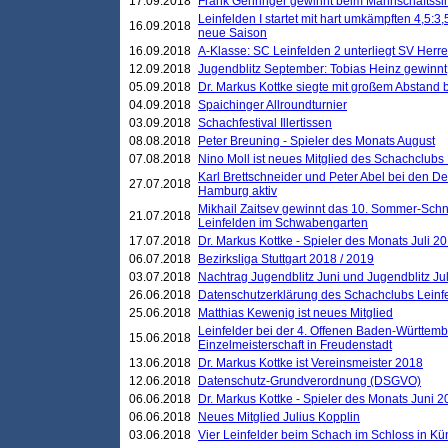
17.09.2018
Frank Gehringer gewinnt beim Mannschaftssi
Leinfelden I startet mit hart umkämpften 4,5:
16.09.2018
neue Saison
16.09.2018
A-Klasse: SC Leinfelden 2 unterliegt SV Herre
12.09.2018
Jugendblitz September: Tobias Heinz gewinnt
05.09.2018
Dr. Markus Kottke siegte mit großem Abstand 
04.09.2018
Spaichinger Allroundturnier
03.09.2018
Schachfestival Illertissen
08.08.2018
Peter Breuning - Spieler des Monats August
07.08.2018
Nino Moll ist neues Mitglied des Schachclubs
Karl Brettschneider und Peter Abel bei den D
27.07.2018
Hamburg aktiv
Mikhail Zaitsev gewinnt das 10. Sommer-Schn
21.07.2018
Leinfelden im Schwabengarten
17.07.2018
Dr. Markus Kottke - Spieler des Monats Juli 2
06.07.2018
Bezirksliga Stuttgart 2018 / 2019
03.07.2018
Nachtrag Jugendblitz Juni und Jugendblitz Jul
26.06.2018
Datenschutzerklärung des Schachclubs Lein
25.06.2018
Matthias Kewenig ist neues Mitglied
Leinfelder bei der 4. Offenen Baden-Württem
15.06.2018
Einzelmeisterschaft in Freudenstadt
13.06.2018
Dr. Markus Kottke ist Vereinsmeister 2018
12.06.2018
Datenschutz-Grundverordnung (DSGVO)
06.06.2018
Dr. Markus Kottke - Spieler des Monats Juni 
06.06.2018
Neues Mitglied Julius Kopplin
03.06.2018
Vier Leinfelder beim Schach im Schloss in K