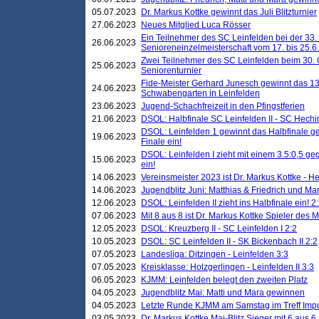
05.07.2023
Dr. Markus Kottke gewinnt das Juli Blitzturnier
27.06.2023
Neues Mitglied Luca Rösser
Ein Teilnehmer des SC Leinfelden bei der 33.
26.06.2023
Senioreneinzelmeisterschaft vom 17. bis 25.
Zwei Teilnehmer des SC Leinfelden beim 30.
25.06.2023
Seniorenturnier
Fide-Meister Gerhard Junesch gewinnt das 1
24.06.2023
Schwabengarten in Leinfelden
23.06.2023
Jugend-Schachfreizeit in den Pfingstferien
21.06.2023
DSOL: Halbfinale SC Leinfelden II - SC Hechi
DSOL: Leinfelden 1 gewinnt das Halbfinale geg
19.06.2023
Finale ein!
DSOL: Leinfelden I zieht mit einem 3.5:0,5 g
15.06.2023
ein!
14.06.2023
Vereinsmeister 2023 ist Dr. Markus Kottke - 
14.06.2023
Jugendblitz Juni: Matthias & Friedrich und M
12.06.2023
DSOL: Leinfelden II zieht ins Halbfinale ein! 2
07.06.2023
Mit 8 aus 8 ist Dr. Markus Kottke Spieler des 
12.05.2023
DSOL: Kreuzberg II - SC Leinfelden I 2:2
10.05.2023
DSOL: SC Leinfelden II - SK Bickenbach II 2:2
07.05.2023
Landesliga: Ditzingen - Leinfelden 3:3
07.05.2023
Kreisklasse: Holzgerlingen - Leinfelden II 3:3
06.05.2023
KJMM: Leinfelden belegt den zweiten Platz
04.05.2023
Jugendblitz Mai: Matti und Mara gewinnen
04.05.2023
Letzte Runde KJMM am Samstag im Treff Imp
03.05.2023
Dr. Markus Kottke Mai-Blitz Sieger mit 6 aus 6