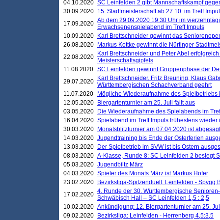
04.10.2020
SC Leinfelden 2 gibt Mannschaftskampf gege
30.09.2020
15. Stadtmeisterschaft ab 27.10. im Treff Impu
Ab dem 29.09.2020 19:30 Uhr im vierzehntäg
17.09.2020
Erwachsenenspielabend im Treff Impuls
10.09.2020
Karl Brettschneider gewinnt das Seniorenopen
26.08.2020
Markus Kottke gewinnt die Nürtinger Stadtmei
Karl Brettschneider und Peter Abel erfolgreic
22.08.2020
Meisterschaftsgipfels
11.08.2020
SC Leinfelden gewinnt Gruppenphase der De
Karl Brettschneider, Fritz Breuning, Klaus Gab
29.07.2020
Württembergischen Schachverband geehrt
11.07.2020
Mögliche Wiederaufnahme des Spielbetriebs
12.05.2020
Biergartenturnier am 25. Juli fällt aus
03.05.2020
Die Wiederaufnahme des Spielabends im Treff
16.04.2020
Spielabend im Treff Impuls frühestens wieder
30.03.2020
Monatsblitzturnier am 07.04.2020 ist abgesag
14.03.2020
Jugendtraining bis Ende der Osterferien ausg
13.03.2020
Der Spielbetrieb im SVW ist bis Ostern ausges
08.03.2020
A-Klasse, Runde 8: SC Leinfelden 2 besiegt 
05.03.2020
Jugendbiltz März
04.03.2020
Spieler des Monats März ist Markus Hofer
23.02.2020
Bezirksliga-Spitzenduell: Leinfelden - Spvgg 
4. Runde der 30. Württembergische Senioren
17.02.2020
Schwäbisch Hall – SC Leinfelden 1,5 : 2,5
10.02.2020
Ankündigung: 12. Biergartenturnier am 25. Juli
09.02.2020
Bezirksliga: Leinfelden - Herrenberg 4,5:3,5