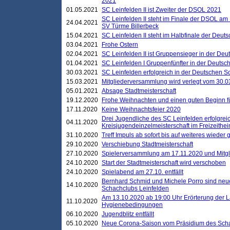
2021
01.05.2021
SC Leinfelden II ist Zweiter der DSOL 2021
SC Leinfelden II steht im Finale der DSOL am 
24.04.2021
SV Türme Billerbeck
15.04.2021
SC Leinfelden II steht im Halbfinale der Deu
03.04.2021
Frohe Ostern
02.04.2021
SC Leinfelden II ist Gruppensieger in der De
01.04.2021
SC Leinfelden I Gruppenfünfter in der Deuts
30.03.2021
SC Leinfelden erfolgreich in der Deutschen 
15.03.2021
Mitgliederversammlung wird verlegt vom 30.0
05.01.2021
Absage Stadtmeisterschaft
19.12.2020
Frohe Weihnachten und einen guten Beginn f
17.11.2020
Keine Weihnachtsfeier 2020
Drei Jugendliche des SC Leinfelden erfolgreic
04.11.2020
Kreisjugendeinzelmeisterschaft im Freizeithe
31.10.2020
Treff Impuls ab sofort bis auf weiteres wieder
29.10.2020
Verschiebung Stadtmeisterschaft
27.10.2020
Spielerversammlung am 17.11.2020 und Mitg
24.10.2020
Start der Stadtmeisterschaft wird verschoben
24.10.2020
Spielabend am 27.10. entfällt
Bernhard Schmid und Michele Porro sind neu
14.10.2020
Schachclubs Leinfelden
Am 13.10.2020 ab 19:00 Uhr Erörterung der L
11.10.2020
Hygienebedingungen
06.10.2020
Jugendblitz entfällt
05.10.2020
Neue Corona-Saison vom Präsidium des Sch