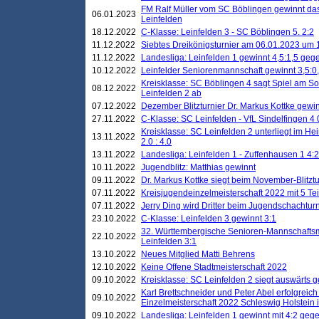
FM Ralf Müller vom SC Böblingen gewinnt das 
06.01.2023
Leinfelden
18.12.2022
C-Klasse: Leinfelden 3 - SC Böblingen 5. 2:2
11.12.2022
Siebtes Dreikönigsturnier am 06.01.2023 um 1
11.12.2022
Landesliga: Leinfelden 1 gewinnt 4,5:1,5 ge
10.12.2022
Leinfelder Seniorenmannschaft gewinnt 3,5:
Kreisklasse: SC Böblingen 4 sagt Spiel am S
08.12.2022
Leinfelden 2 ab
07.12.2022
Dezember Blitzturnier Dr. Markus Kottke gewin
27.11.2022
C-Klasse: SC Leinfelden - VfL Sindelfingen 4 
Kreisklasse: SC Leinfelden 2 unterliegt im H
13.11.2022
2.0 : 4.0
13.11.2022
Landesliga: Leinfelden 1 - Zuffenhausen 1 4:2
10.11.2022
Jugendblitz: Matthias gewinnt
09.11.2022
Dr. Markus Kottke siegt beim November-Blitztu
07.11.2022
Kreisjugendeinzelmeisterschaft 2022 mit 5 T
07.11.2022
Jerry Ding wird Dritter beim Jugendschachturn
23.10.2022
C-Klasse: Leinfelden 3 gewinnt 3:1
32. Württembergische Senioren-Mannschaftsm
22.10.2022
Leinfelden 3:1
13.10.2022
Neues Mitglied Matti Behrens
12.10.2022
Keine Offene Stadtmeisterschaft 2022
09.10.2022
Kreisklasse: SC Leinfelden 2 siegt auswärts g
Karl Brettschneider und Peter Abel erfolgreic
09.10.2022
Einzelmeisterschaft 2022 Schleswig Holstein 
09.10.2022
Landesliga: Leinfelden 1 gewinnt mit 4:2 geg