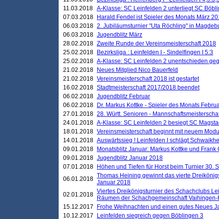
11.03.2018
A-Klasse: SC Leinfelden 2 unterliegt SC Böbli
07.03.2018
Harald Fendel ist Spieler des Monats März 2
06.03.2018
2. Jubiläumsturnier "Uta Röchling" in Magdebu
06.03.2018
Jugendblitz März
28.02.2018
Zweite Runde der Vereinsmeisterschaft 2018
25.02.2018
Bezirksliga : Leinfelden I - Sindelfingen I 5:3
25.02.2018
A-Klasse: SC Leinfelden 2 unentschieden geg
21.02.2018
Neues Mitglied Nico Bauerfeld
21.02.2018
Vereinsmeisterschaft 2018 ist gestartet
16.02.2018
Stadtmeisterschaft 2017/2018 beendet
06.02.2018
Jugendblitz Februar
06.02.2018
Dr. Markus Kottke - Spieler des Monats Febru
27.01.2018
28. Württ. Senioren - Mannschaftsmeisterscha
24.01.2018
A-Klasse: SC Leinfelden 2 besiegt SC Magstadt
18.01.2018
Vereinsmeisterschaft beginnt mit neuem Mod
14.01.2018
Auswärtssieg ! Leinfelden I schlägt Schwaikhei
09.01.2018
Monatsblitz Januar: Markus Kottke und Frank
09.01.2018
Jugendblitz Januar 2018
07.01.2018
Höhen und Tiefen für Horst beim Turnier 30. 
Thomas Heining gewinnt das vierte Dreikönigs
06.01.2018
Januar 2018
Viertes Dreikönigsturnier des Schachclubs Le
02.01.2018
Räumen der Schachgemeinschaft Vaihingen-
15.12.2017
Frohe Weihnachten und einen gutes Neues J
10.12.2017
Leinfelden siegreich gegen Böblingen 3