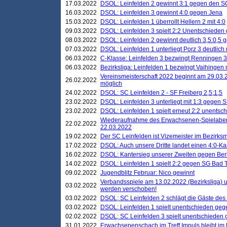
17.03.2022
DSOL: Leinfelden 2 gewinnt 3:1 gegen den 
16.03.2022
DSOL: Leinfelden 3 gewinnt 4:0 gegen Jena
15.03.2022
DSOL: Leinfelden 1 überrollt Hellern 2 mit 4:0
09.03.2022
DSOL: Leinfelden 3 spielt 2:2 Unentschieden
08.03.2022
DSOL: Leinfelden 2 gewinnt deutlich 3,5:0,5
07.03.2022
DSOL: Leinfelden 1 unterliegt Porz 3 deutlich 
06.03.2022
C-Klasse: Leinfelden 3 bezwingt Renningen 3 
06.03.2022
Bezirksliga: Leinfelden 1 bezwingt Vaihingen m
Vereinsmeisterschaft 2022 beginnt am 29.03.2
26.02.2022
möglich
24.02.2022
DSOL: SC Leinfelden 2 - SF Freiberg 2,5;1,5
23.02.2022
DSOL: Leinfelden 3 unterliegt mit 1:3 gegen S
23.02.2022
DSOL: Leinfelden 1 spielt erneut 2:2 unentsc
Wiederaufnahme des Erwachsenen-Spielabend
22.02.2022
22.03.2022
19.02.2022
Der SC Leinfelden ist Vizemeister im Bezirksm
17.02.2022
DSOL: Auch unsere Dritte landet einen 4:0-Ka
16.02.2022
DSOL: Kantersieg unserer Zweiten gegen Ber
14.02.2022
DSOL: Leinfelden 1 spielt 2:2 gegen SG Bad 
09.02.2022
Jugendblitz Februar: Nico gewinnt
Verbandsspiele am 13.02.2022 (Bezirksliga) 
03.02.2022
werden verschoben!
03.02.2022
DSOL; SC Leinfelden 2 schlägt die Gäste des
03.02.2022
DSOL: Leinfelden 1 spielt unentschieden gege
02.02.2022
DSOL; SC Leinfelden 3 spielt unentschieden
31.01.2022
Erwachsenenschach im Treff Impuls bleibt im