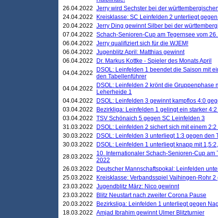
26.04.2022
Jerry wird Sechster bei der württembergische
24.04.2022
Kreisklasse: SC Leinfelden 2 unterliegt gege
20.04.2022
Jerry Ding gewinnt Silber bei der württemberg
07.04.2022
Schach-Senioren-Cup am Tegernsee vom 26. M
06.04.2022
Jerry qualifiziert sich für die WJEM!
06.04.2022
Jugenblitz April: Matthias gewinnt
06.04.2022
Dr. Markus Kottke - Spieler des Monats April
DSOL: Leinfelden 1 beendet die Saison mit e
04.04.2022
den Tabellenführer
DSOL: Leinfelden 2 krönt die Gruppenphase m
04.04.2022
Leherheide 1
04.04.2022
DSOL: Leinfelden 3 gewinnt kampflos 4:0 geg
03.04.2022
Bezirkliga: Leinfelden 1 gelingt ein starker 4
03.04.2022
TSV Schönaich 5 gegen SC Leinfelden 3
31.03.2022
DSOL: Leinfelden 2 sichert sich mit einem 2:2 d
30.03.2022
DSOL: Leinfelden 3 unterliegt 1:3 gegen den 
30.03.2022
DSOL: Leinfelden 1 unterliegt knapp mit 1,5
10. Internationaler Schach-Senioren-Cup am T
28.03.2022
2022
26.03.2022
Deutscher Mannschaftspokal: Leinfelden unte
25.03.2022
Kreisklasse: Verbandsspiel Vaihingen-Rohr 2 
23.03.2022
Jugendblitz März: Nico gewinnt
23.03.2022
Blitz Neustart nach zweiter Corona Pause
20.03.2022
Bezirksliga: Leinfelden 1 unterliegt gegen Nag
18.03.2022
Amjad Ibrahim gewinnt Ulmer Blitzturnier