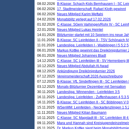
08.02.2026
B-Klasse: Schach-Kids Bernhausen I - SC Leinf
06.02.2026
17. Stadtmeisterschaft: Rafael Kloth gewinnt
06.02.2026
Neues Mitglied Karim Meftahi
04.02.2026
Monatsblitz verlegt auf 17.02.2026
01.02.2026
C-Klasse: SGem Vaihingen/Rohr IV - SC Leinfel
22.01.2026
Neues Mitglied Lukas Heintel
14.01.2026
Blitzturnier startet mit 10 Spielern ins neue J
11.01.2026
B-Klasse: SC Leinfelden II - TSV Schönaich IV
11.01.2026
Landesliga: Leinfelden I - Waiblingen I 5,5:2,5
06.01.2026
Markus Kottke gewinnt das Dreikönigsturnier
06.01.2026
Neues Mitglied Johannes Bladt
14.12.2025
C-Klasse: SC Leinfelden III - SV Herrenberg III
10.12.2025
Neues Mitglied Abdullah Al Awad
08.12.2025
Ankündigung Dreikönigsturnier 2026
07.12.2025
Vereinsmeisterschaft 2026 Ausschreibung
07.12.2025
B-Klasse: VfL Sindelfingen III - SC Leinfelden I
03.12.2025
Monats-Blitzturnier Dezember mit Sensation
30.11.2025
Landesliga: Winnenden - Leinfelden 3:5
16.11.2025
Landesliga: Leinfelden - Zuffenhausen 4,5:3,5
16.11.2025
B-Klasse: SC Leinfelden II - SC Böblingen V 0
15.11.2025
WSenMM: Leinfelden - Neckartenzlingen 1,5:
11.11.2025
Neues Mitglied Kilian Baumann
10.11.2025
C-Klasse: SC Magstadt III - SC Leinfelden III 4
09.11.2025
Mara und Hannah sind Kreisjugendeinzelmei
05.11.2025
Dr. Markus Kottke siegt beim Monatsblitzturn