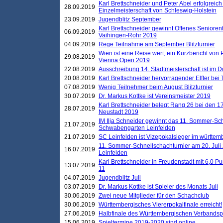
Karl Brettschneider und Peter Abel erfolgreich
28.09.2019
Einzelmeisterschaft von Schleswig-Holstein
23.09.2019
Jugendblitz September
Karl Brettschneider gewinnt Offenes Seniore
06.09.2019
Vaihingen-Rohr 2019
04.09.2019
Rege Teilnahme am September Blitzturnier
Wien ist eine Reise wert, ein Kurzbericht von
29.08.2019
Vienna Open 2019
22.08.2019
Ausschreibung 14. Stadtmeisterschaft ist im
20.08.2019
Karl Brettschneider hervorragender Elfter bei
07.08.2019
Wenig Teilnehmer beim August Blitzturnier
30.07.2019
Dr. Markus Kottke ist Vereinsmeister 2019
Karl Brettschneider belegt Rang 26 bei den 1
28.07.2019
Neustadt 2019
IM Ilja Schneider gewinnt das 11. Sommer-Sch
21.07.2019
Schwabengarten Leinfelden
21.07.2019
SC Leinfelden ist Vizepokalsieger im württem
11. Sommer-Schnellschachturnier am 20. Jul
16.07.2019
Leinfelden
Karl Brettschneider in Freudenstadt mit 6,0 
13.07.2019
11
04.07.2019
Jugendblitz Juli
03.07.2019
Dr. Markus Kottke ist Spieler des Monats Juli
30.06.2019
Zwei neue Mitglieder für den Schachclub
30.06.2019
Württembergisches Viererpokalfinale erreicht!
27.06.2019
Halbfinale des Württembergischen Verbands
15.06.2019
Spieltermine 2019-2020 sind online