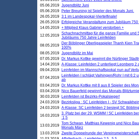
05.06.2019
Jugendblitz Juni
05.06.2019
Peter Breuning ist Spieler des Monats Juni.
26.05.2019
3:1 im Landespokal-Viertelfinale!
26.05.2019
Erfolgreiche Veranstaltung zum Jubiläum 750
14.05.2019
+ Mitglied Klaus Gabriel verstorben +
Schachnachmittag für die ganze Familie und 
12.05.2019
Jubiläums 750 Jahre Leinfelden
Der Böblinger Oberligaspieler Thanh Kien Tran
08.05.2019
100%
08.05.2019
Jugendblitz im Mai
07.05.2019
Dr. Markus Kottke gewinnt die Nürtinger Stadt
14.04.2019
A-Klasse: Leinfelden 2 unterliegt Leonberg 2 a
09.04.2019
Leinfelden im Mannschaftspokal nun auf Ver
Leinfelden I schlägt Vaihingen/Rohr I mit 6:2 
07.04.2019
ab
03.04.2019
Dr. Markus Kottke mit 8 aus 8 Spieler des Mona
03.04.2019
Nico Bauerfeld gewinnt das Monats-Blitzturnier
30.03.2019
Leinfelden ist Bezirks-Pokalsieger!
24.03.2019
Bezirksliga : SC Leinfelden I - SV Schwaikheim
24.03.2019
A-Klasse: SC Leinfelden 2 besiegt SC Böbling
3. Platz bei der 29. WSMM ! SC Leinfelden b
16.03.2019
:1,5
Tom Schwan, Matthias Kewenig und Nico Baue
13.03.2019
Monats März
13.03.2019
Zweite Doppelrunde der Vereinsmeisterschaft i
11.03.2019
Affalterbach - Leinfelden 2,5 . 5,5