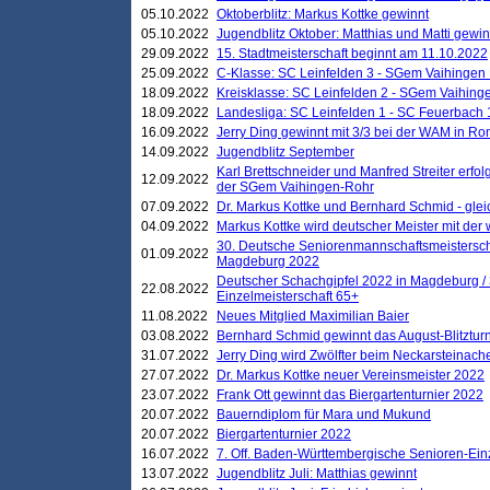
05.10.2022
Oktoberblitz: Markus Kottke gewinnt
05.10.2022
Jugendblitz Oktober: Matthias und Matti gewi
29.09.2022
15. Stadtmeisterschaft beginnt am 11.10.2022
25.09.2022
C-Klasse: SC Leinfelden 3 - SGem Vaihingen 
18.09.2022
Kreisklasse: SC Leinfelden 2 - SGem Vaihinge
18.09.2022
Landesliga: SC Leinfelden 1 - SC Feuerbach 
16.09.2022
Jerry Ding gewinnt mit 3/3 bei der WAM in 
14.09.2022
Jugendblitz September
Karl Brettschneider und Manfred Streiter erfo
12.09.2022
der SGem Vaihingen-Rohr
07.09.2022
Dr. Markus Kottke und Bernhard Schmid - glei
04.09.2022
Markus Kottke wird deutscher Meister mit de
30. Deutsche Seniorenmannschaftsmeistersch
01.09.2022
Magdeburg 2022
Deutscher Schachgipfel 2022 in Magdeburg /
22.08.2022
Einzelmeisterschaft 65+
11.08.2022
Neues Mitglied Maximilian Baier
03.08.2022
Bernhard Schmid gewinnt das August-Blitzturn
31.07.2022
Jerry Ding wird Zwölfter beim Neckarsteinac
27.07.2022
Dr. Markus Kottke neuer Vereinsmeister 2022
23.07.2022
Frank Ott gewinnt das Biergartenturnier 2022
20.07.2022
Bauerndiplom für Mara und Mukund
20.07.2022
Biergartenturnier 2022
16.07.2022
7. Off. Baden-Württembergische Senioren-Ein
13.07.2022
Jugendblitz Juli: Matthias gewinnt