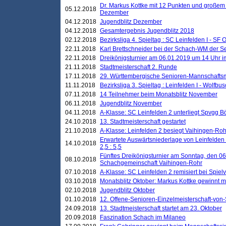
Dr. Markus Kottke mit 12 Punkten und großem
05.12.2018
Dezember
04.12.2018
Jugendblitz Dezember
04.12.2018
Gesamtergebnis Jugendblitz 2018
02.12.2018
Bezirksliga 4. Spieltag : SC Leinfelden I - SF O
22.11.2018
Karl Brettschneider bei der Schach-WM der S
22.11.2018
Dreikönigsturnier am 06.01.2019 um 14 Uhr im 
21.11.2018
Stadtmeisterschaft 2. Runde
17.11.2018
29. Württembergische Senioren-Mannschaftsm
11.11.2018
Bezirksliga 3. Spieltag : Leinfelden I - Wolfbusch
07.11.2018
14 Teilnehmer beim Monatsblitz November
06.11.2018
Jugendblitz November
04.11.2018
A-Klasse: SC Leinfelden 2 unterliegt Spvgg Bö
24.10.2018
13. Stadtmeisterschaft gestartet
21.10.2018
A-Klasse: Leinfelden 2 besiegt Vaihingen-Rohr 
Erwartete Auswärtsniederlage von Leinfelden 
14.10.2018
2,5 : 5,5
Fünftes Dreikönigsturnier am Sonntag, den 0
08.10.2018
Schachgemeinschaft Vaihingen-Rohr
07.10.2018
A-Klasse: SC Leinfelden 2 remisiert bei Spie
03.10.2018
Monatsblitz Oktober: Markus Kottke gewinnt mi
02.10.2018
Jugendblitz Oktober
01.10.2018
12. Offene-Senioren-Einzelmeisterschaft-von
24.09.2018
13. Stadtmeisterschaft startet am 23. Oktober
20.09.2018
Faszination Schach im Milaneo