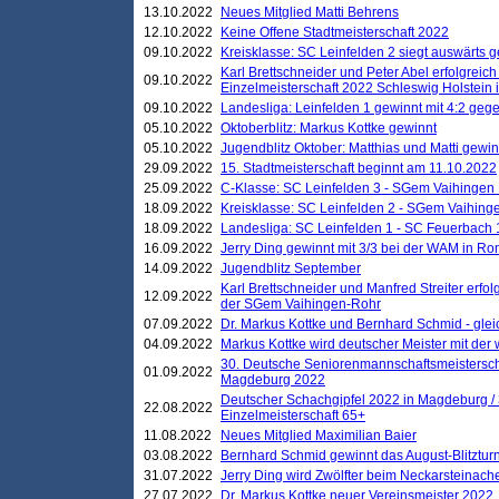
13.10.2022
Neues Mitglied Matti Behrens
12.10.2022
Keine Offene Stadtmeisterschaft 2022
09.10.2022
Kreisklasse: SC Leinfelden 2 siegt auswärts g
Karl Brettschneider und Peter Abel erfolgreic
09.10.2022
Einzelmeisterschaft 2022 Schleswig Holstein 
09.10.2022
Landesliga: Leinfelden 1 gewinnt mit 4:2 geg
05.10.2022
Oktoberblitz: Markus Kottke gewinnt
05.10.2022
Jugendblitz Oktober: Matthias und Matti gewi
29.09.2022
15. Stadtmeisterschaft beginnt am 11.10.2022
25.09.2022
C-Klasse: SC Leinfelden 3 - SGem Vaihingen 
18.09.2022
Kreisklasse: SC Leinfelden 2 - SGem Vaihinge
18.09.2022
Landesliga: SC Leinfelden 1 - SC Feuerbach 
16.09.2022
Jerry Ding gewinnt mit 3/3 bei der WAM in 
14.09.2022
Jugendblitz September
Karl Brettschneider und Manfred Streiter erfo
12.09.2022
der SGem Vaihingen-Rohr
07.09.2022
Dr. Markus Kottke und Bernhard Schmid - glei
04.09.2022
Markus Kottke wird deutscher Meister mit de
30. Deutsche Seniorenmannschaftsmeistersch
01.09.2022
Magdeburg 2022
Deutscher Schachgipfel 2022 in Magdeburg /
22.08.2022
Einzelmeisterschaft 65+
11.08.2022
Neues Mitglied Maximilian Baier
03.08.2022
Bernhard Schmid gewinnt das August-Blitzturn
31.07.2022
Jerry Ding wird Zwölfter beim Neckarsteinac
27.07.2022
Dr. Markus Kottke neuer Vereinsmeister 2022