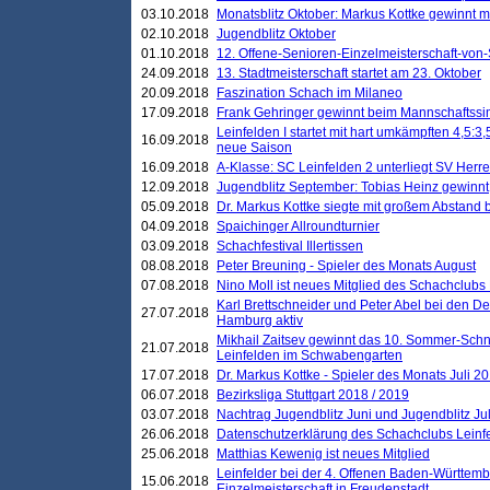
03.10.2018
Monatsblitz Oktober: Markus Kottke gewinnt mi
02.10.2018
Jugendblitz Oktober
01.10.2018
12. Offene-Senioren-Einzelmeisterschaft-von
24.09.2018
13. Stadtmeisterschaft startet am 23. Oktober
20.09.2018
Faszination Schach im Milaneo
17.09.2018
Frank Gehringer gewinnt beim Mannschaftssi
Leinfelden I startet mit hart umkämpften 4,5:
16.09.2018
neue Saison
16.09.2018
A-Klasse: SC Leinfelden 2 unterliegt SV Herre
12.09.2018
Jugendblitz September: Tobias Heinz gewinnt
05.09.2018
Dr. Markus Kottke siegte mit großem Abstand 
04.09.2018
Spaichinger Allroundturnier
03.09.2018
Schachfestival Illertissen
08.08.2018
Peter Breuning - Spieler des Monats August
07.08.2018
Nino Moll ist neues Mitglied des Schachclubs
Karl Brettschneider und Peter Abel bei den D
27.07.2018
Hamburg aktiv
Mikhail Zaitsev gewinnt das 10. Sommer-Schn
21.07.2018
Leinfelden im Schwabengarten
17.07.2018
Dr. Markus Kottke - Spieler des Monats Juli 2
06.07.2018
Bezirksliga Stuttgart 2018 / 2019
03.07.2018
Nachtrag Jugendblitz Juni und Jugendblitz Jul
26.06.2018
Datenschutzerklärung des Schachclubs Lein
25.06.2018
Matthias Kewenig ist neues Mitglied
Leinfelder bei der 4. Offenen Baden-Württem
15.06.2018
Einzelmeisterschaft in Freudenstadt