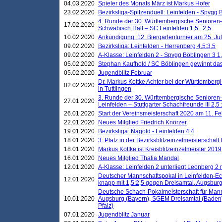
04.03.2020
Spieler des Monats März ist Markus Hofer
23.02.2020
Bezirksliga-Spitzenduell: Leinfelden - Spvgg 
4. Runde der 30. Württembergische Senioren
17.02.2020
Schwäbisch Hall – SC Leinfelden 1,5 : 2,5
10.02.2020
Ankündigung: 12. Biergartenturnier am 25. Juli
09.02.2020
Bezirksliga: Leinfelden - Herrenberg 4,5:3,5
09.02.2020
A-Klasse: Leinfelden 2 - Spvgg Böblingen 3 1,
05.02.2020
Stephan Kaufhold / SC Böblingen gewinnt das 
05.02.2020
Jugendblitz Februar
Dr. Markus Kottke Achter bei der Württembergi
02.02.2020
in Tuttlingen
3. Runde der 30. Württembergische Senioren
27.01.2020
Leinfelden – Stuttgarter Schachfreunde III 2,5 
26.01.2020
Start der Vereinsmeisterschaft 2020 am 11. F
22.01.2020
Neues Mitglied Friedrich Knörzer
19.01.2020
Bezirksliga: Nagold - Leinfelden 4:4
18.01.2020
3. Platz in der Bezirksblitzeinzelmeisterschaft
18.01.2020
Markus Kottke ist Kreisblitzeinzelmeister 2019
16.01.2020
Neues Mitglied Thalia Mandal
12.01.2020
A-Klasse: Leinfelden 2 unterliegt Leonberg 2 
Deutscher Mannschaftspokal in Leinfelden-Ech
12.01.2020
knapp mit 1,5:2,5 gegen Dreisamtal, Augsbur
Deutsche Schach-Pokalmeisterschaft für Mann
10.01.2020
Augsburg (Bayern), SGEM Dreisamtal (Baden
Pfalz)
07.01.2020
Jugendblitz Januar