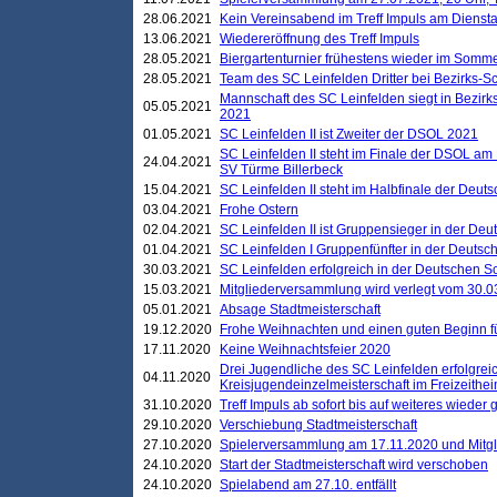
28.06.2021
Kein Vereinsabend im Treff Impuls am Dienst
13.06.2021
Wiedereröffnung des Treff Impuls
28.05.2021
Biergartenturnier frühestens wieder im Somm
28.05.2021
Team des SC Leinfelden Dritter bei Bezirks-S
Mannschaft des SC Leinfelden siegt in Bezirks
05.05.2021
2021
01.05.2021
SC Leinfelden II ist Zweiter der DSOL 2021
SC Leinfelden II steht im Finale der DSOL am 
24.04.2021
SV Türme Billerbeck
15.04.2021
SC Leinfelden II steht im Halbfinale der Deu
03.04.2021
Frohe Ostern
02.04.2021
SC Leinfelden II ist Gruppensieger in der De
01.04.2021
SC Leinfelden I Gruppenfünfter in der Deuts
30.03.2021
SC Leinfelden erfolgreich in der Deutschen 
15.03.2021
Mitgliederversammlung wird verlegt vom 30.0
05.01.2021
Absage Stadtmeisterschaft
19.12.2020
Frohe Weihnachten und einen guten Beginn f
17.11.2020
Keine Weihnachtsfeier 2020
Drei Jugendliche des SC Leinfelden erfolgreic
04.11.2020
Kreisjugendeinzelmeisterschaft im Freizeithe
31.10.2020
Treff Impuls ab sofort bis auf weiteres wieder
29.10.2020
Verschiebung Stadtmeisterschaft
27.10.2020
Spielerversammlung am 17.11.2020 und Mitg
24.10.2020
Start der Stadtmeisterschaft wird verschoben
24.10.2020
Spielabend am 27.10. entfällt