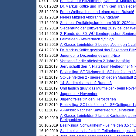
07.01.2020
Beim Januar Blitzturnier gewinnt Dr. Markus 
06.01.2020
Dr. Markus Kottke und Thanh Kien Tran siegen
25.12.2019
Frohe Weihnachten und einen guten Rutsch!
18.12.2019
Neues Mitglied Abbirahm Aingkaran
17.12.2019
Sechstes Dreikönigsturnier am 06.01.2020 im T
15.12.2019
Siegehrung der Blitzwertung 2019 bei der Wei
14.12.2019
2. Runde der 30. WÜrttembergischen Seniore
08.12.2019
Leinfelden - Affalterbach 5,5 : 2,5
08.12.2019
A-Klasse: Leinfelden 2 besiegt Aidlingen 1 zu
04.12.2019
Dr. Markus Kottke gewinnt das Dezember Blitzt
04.12.2019
Jugendblitz Dezember gewinnt Nico
28.11.2019
Vorstand für die nächsten 2 Jahre bestätigt
23.11.2019
Jerry schafft den 7. Platz beim Heilbronner 
17.11.2019
Bezirksliga: SF Ditzingen II - SC Leinfelden I 3
17.11.2019
SC-Leinfelden 2 - siegreich gegen Magstadt 2
15.11.2019
14. Stadtmeisterschaft Runde 3
06.11.2019
Und täglich grüßt das Murmeltier - beim Novemb
06.11.2019
Jugendblitz November
04.11.2019
Jugendfreizeit in den Herbstferien
03.11.2019
Bezirksliga: SC Leinfelden 1 - SF Oeffingen 1 
03.11.2019
A-Klasse: Nächster Kantersieg für Leinfelden 2
A-Klasse: Leinfelden 2 landet Kantersieg aus
20.10.2019
Brettpunkten
20.10.2019
Bezirksliga: Schwaikheim - Leinfelden 3,5 : 4,
16.10.2019
Stadtmeisterschaft mit 11 Teilnehmern gestart