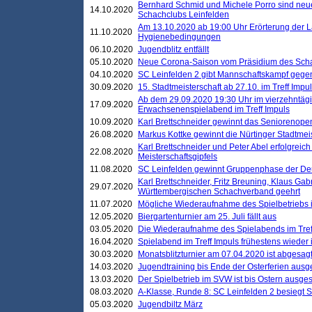
Bernhard Schmid und Michele Porro sind neu
14.10.2020
Schachclubs Leinfelden
Am 13.10.2020 ab 19:00 Uhr Erörterung der L
11.10.2020
Hygienebedingungen
06.10.2020
Jugendblitz entfällt
05.10.2020
Neue Corona-Saison vom Präsidium des Sch
04.10.2020
SC Leinfelden 2 gibt Mannschaftskampf gege
30.09.2020
15. Stadtmeisterschaft ab 27.10. im Treff Impu
Ab dem 29.09.2020 19:30 Uhr im vierzehntäg
17.09.2020
Erwachsenenspielabend im Treff Impuls
10.09.2020
Karl Brettschneider gewinnt das Seniorenopen
26.08.2020
Markus Kottke gewinnt die Nürtinger Stadtmei
Karl Brettschneider und Peter Abel erfolgreic
22.08.2020
Meisterschaftsgipfels
11.08.2020
SC Leinfelden gewinnt Gruppenphase der De
Karl Brettschneider, Fritz Breuning, Klaus Gab
29.07.2020
Württembergischen Schachverband geehrt
11.07.2020
Mögliche Wiederaufnahme des Spielbetriebs
12.05.2020
Biergartenturnier am 25. Juli fällt aus
03.05.2020
Die Wiederaufnahme des Spielabends im Treff
16.04.2020
Spielabend im Treff Impuls frühestens wieder
30.03.2020
Monatsblitzturnier am 07.04.2020 ist abgesag
14.03.2020
Jugendtraining bis Ende der Osterferien ausg
13.03.2020
Der Spielbetrieb im SVW ist bis Ostern ausges
08.03.2020
A-Klasse, Runde 8: SC Leinfelden 2 besiegt 
05.03.2020
Jugendbiltz März