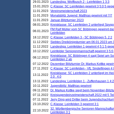
29.01.2023
Landesliga: Wolfbusch 2 - Leinfelden 1 3:3
15.01.2023
C-Klasse: SC Leinfelden gewinnt 3,5:0,5 geg
11.01.2023
Vereinsmeisterschaft 2023
11.01.2023
Monatsblitz Jugend: Matthias gewinnt mit 7/7
11.01.2023
Januar-Blitzturnier 2023
08.01.2023
Kreisklasse: SC Leinfelden 2 unterliegt Spvg
FM Ralf Müller vom SC Böblingen gewinnt das 
06.01.2023
Leinfelden
18.12.2022
C-Klasse: Leinfelden 3 - SC Böblingen 5. 2:2
11.12.2022
Siebtes Dreikönigsturnier am 06.01.2023 um 1
11.12.2022
Landesliga: Leinfelden 1 gewinnt 4,5:1,5 ge
10.12.2022
Leinfelder Seniorenmannschaft gewinnt 3,5:
Kreisklasse: SC Böblingen 4 sagt Spiel am S
08.12.2022
Leinfelden 2 ab
07.12.2022
Dezember Blitzturnier Dr. Markus Kottke gewin
27.11.2022
C-Klasse: SC Leinfelden - VfL Sindelfingen 4 
Kreisklasse: SC Leinfelden 2 unterliegt im H
13.11.2022
2.0 : 4.0
13.11.2022
Landesliga: Leinfelden 1 - Zuffenhausen 1 4:2
10.11.2022
Jugendblitz: Matthias gewinnt
09.11.2022
Dr. Markus Kottke siegt beim November-Blitztu
07.11.2022
Kreisjugendeinzelmeisterschaft 2022 mit 5 T
07.11.2022
Jerry Ding wird Dritter beim Jugendschachturn
23.10.2022
C-Klasse: Leinfelden 3 gewinnt 3:1
32. Württembergische Senioren-Mannschaftsm
22.10.2022
Leinfelden 3:1