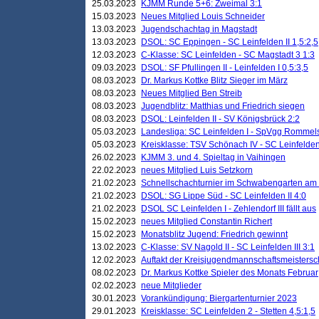
25.03.2023
KJMM Runde 5+6: Zweimal 3:1
15.03.2023
Neues Mitglied Louis Schneider
13.03.2023
Jugendschachtag in Magstadt
13.03.2023
DSOL: SC Eppingen - SC Leinfelden II 1,5:2,5
12.03.2023
C-Klasse: SC Leinfelden - SC Magstadt 3 1:3
09.03.2023
DSOL: SF Pfullingen II - Leinfelden I 0,5:3,5
08.03.2023
Dr. Markus Kottke Blitz Sieger im März
08.03.2023
Neues Mitglied Ben Streib
08.03.2023
Jugendblitz: Matthias und Friedrich siegen
08.03.2023
DSOL: Leinfelden II - SV Königsbrück 2:2
05.03.2023
Landesliga: SC Leinfelden I - SpVgg Rommels
05.03.2023
Kreisklasse: TSV Schönach IV - SC Leinfelden 
26.02.2023
KJMM 3. und 4. Spieltag in Vaihingen
22.02.2023
neues Mitglied Luis Setzkorn
21.02.2023
Schnellschachturnier im Schwabengarten am
21.02.2023
DSOL: SG Lippe Süd - SC Leinfelden II 4:0
21.02.2023
DSOL SC Leinfelden I - Zehlendorf III fällt aus
15.02.2023
neues Mitglied Constantin Richert
15.02.2023
Monatsblitz Jugend: Friedrich gewinnt
13.02.2023
C-Klasse: SV Nagold II - SC Leinfelden III 3:1
12.02.2023
Auftakt der Kreisjugendmannschaftsmeistersc
08.02.2023
Dr. Markus Kottke Spieler des Monats Februar
02.02.2023
neue Mitglieder
30.01.2023
Vorankündigung: Biergartenturnier 2023
29.01.2023
Kreisklasse: SC Leinfelden 2 - Stetten 4,5:1,5