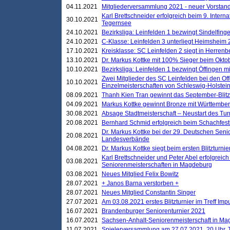
04.11.2021
Mitgliederversammlung 2021 - neuer Vorstan
Karl Brettschneider erfolgreich beim 9. Inte
30.10.2021
Tegernsee
24.10.2021
Bezirksliga: Leinfelden 1 bezwingt Sindelfinge
24.10.2021
C-Klasse: Leinfelden 3 unterliegt Heimsheim 2
17.10.2021
Kreisklasse: SC Leinfelden 2 siegt in Herrenbe
13.10.2021
Dr. Markus Kottke mit 100% Sieger beim Oktobe
10.10.2021
Bezirksliga: Leinfelden 1 bezwingt Öffingen mi
Zwei Mitglieder des SC Leinfelden bei den Of
10.10.2021
Einzelmeisterschaften von Schleswig-Holstei
08.09.2021
Thanh Kien Tran gewinnt das September-Blitz
04.09.2021
Markus Kottke gewinnt Bronze mit Württemberg
30.08.2021
Absage Stadtmeisterschaft – Neustart des Tur
20.08.2021
Bernhard Schmid erfolgreich beim Schachfesti
Dr. Markus Kottke bei der 29. Deutschen Sen
20.08.2021
Landesverbände
04.08.2021
Dr. Markus Kottke siegt beim ersten Blitzturn
Karl Brettschneider und Peter Abel erfolgreic
03.08.2021
Seniorenmeisterschaften in Magdeburg
03.08.2021
Neues Mitglied Felix Bowitz
28.07.2021
+ Janos Barna verstorben +
28.07.2021
Neues Mitglied Constantin Singer
27.07.2021
Am 03.08.2021 erstes Blitzturnier im Treff Im
16.07.2021
Brandenburger Seniorenturnier 2021
16.07.2021
Sachsen-Anhalt-Seniorenmeisterschaft in M
11.07.2021
Spielerversammlung am 27.07.2021, 20 Uhr, T