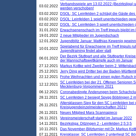
Verbandsspiele am 13.02.2022 (Bezirksliga) 
03.02.2022
werden verschoben!
03.02.2022
DSOL; SC Leinfelden 2 schlägt die Gäste des
03.02.2022
DSOL: Leinfelden 1 spielt unentschieden gege
02.02.2022
DSOL; SC Leinfelden 3 spielt unentschieden
31.01.2022
Erwachsenenschach im Treff Impuls bleibt im
19.01.2022
2 neue Mitglieder im Jugendschach
12.01.2022
Jugendblitz Januar: Matthias Kewenig gewinn
Spielabend für Erwachsene im Treff Impuls ru
10.01.2022
Jugendtraining findet aber statt
Der Bezirk Stuttgart und alle Stuttgarter Krei
06.01.2022
der Mannschaftswettkämpfe auch im Januar
27.12.2021
Markus Kottke wird Zweiter beim 2. Wittelsb
25.12.2021
Jerry Ding wird Dritter bei der Baden-Württem
22.12.2021
Frohe Weihnachten und einen guten Rutsch i
SC Leinfelden bei der 21. Offenen Senioren S
12.12.2021
Mecklenburg-Vorpommern 2021
06.12.2021
Coronabedingte Änderungen beim Schachclub 
28.11.2021
SC Leinfelden 2 besiegt Spvgg Böblingen 2 mi
Altersklassen-Sieg für den SC Leinfelden bei
26.11.2021
Kreisjugendeinzelmeisterschaften 2021!
26.11.2021
Neues Mitglied Mara Scannapieco
26.11.2021
Vereinsmeisterschaft startet im Januar 2022
14.11.2021
Bezirksliga: Ditzingen 2 - Leinfelden 2,5:3,5
10.11.2021
Das November-Blitzturnier mit Dr. Markus Kott
07.11.2021
Kreisklasse: SC Leinfelden 2 unterliegt SC B