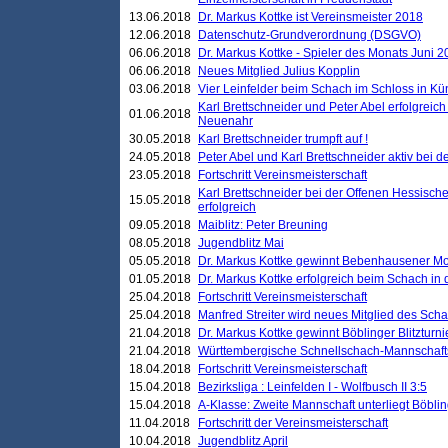
13.06.2018
Dr. Markus Kottke ist Vereinsmeister 2018
12.06.2018
Datenschutz-Grundverordnung (DSGVO)
06.06.2018
Dr. Markus Kottke - Spieler des Monats Juni 
06.06.2018
Neues Mitglied Julius Kopplin
03.06.2018
Vier Leinfelder beim Schach im Schloss in K
Karl Brettschneider und Peter Abel erfolgreic
01.06.2018
Neuenahr
30.05.2018
Karl Brettschneider trumpft auf !
24.05.2018
Peter Abel und Karl Brettschneider aktiv bei
23.05.2018
Fortschritt Vereinsmeisterschaft
Karl Brettschneider bei der Offenen Hessisch
15.05.2018
erfolgreich
09.05.2018
Maiblitz: Peter Breuning
08.05.2018
Jugendblitz Mai
05.05.2018
Dr. Markus Kottke gewinnt Bebenhausener Mo
01.05.2018
Dr. Markus Kottke erfolgreich beim Schach in
25.04.2018
Fortschritt Vereinsmeisterschaft
25.04.2018
Manfred Streiter wird neues Mitglied des Sch
21.04.2018
Dr. Markus Kottke gewinnt Böblinger Blitzturni
21.04.2018
Württembergische Schnellschach-Mannschafts
18.04.2018
Fortschritt Vereinsmeisterschaft
15.04.2018
Bezirksliga : Leinfelden I - Wolfbusch II 3:5
15.04.2018
A-Klasse: Zweite Mannschaft unterliegt Böblin
11.04.2018
Fortschritt der Vereinsmeisterschaft
10.04.2018
Jugendblitz April