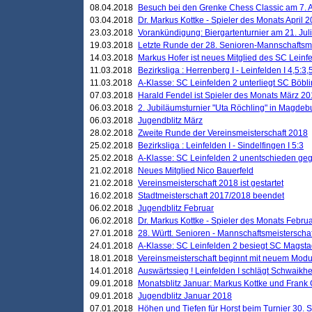
08.04.2018
Besuch bei den Grenke Chess Classic am 7. A
03.04.2018
Dr. Markus Kottke - Spieler des Monats April 
23.03.2018
Vorankündigung: Biergartenturnier am 21. Jul
19.03.2018
Letzte Runde der 28. Senioren-Mannschaftsme
14.03.2018
Markus Hofer ist neues Mitglied des SC Leinf
11.03.2018
Bezirksliga : Herrenberg I - Leinfelden I 4,5:3,
11.03.2018
A-Klasse: SC Leinfelden 2 unterliegt SC Böbli
07.03.2018
Harald Fendel ist Spieler des Monats März 2
06.03.2018
2. Jubiläumsturnier "Uta Röchling" in Magdebu
06.03.2018
Jugendblitz März
28.02.2018
Zweite Runde der Vereinsmeisterschaft 2018
25.02.2018
Bezirksliga : Leinfelden I - Sindelfingen I 5:3
25.02.2018
A-Klasse: SC Leinfelden 2 unentschieden geg
21.02.2018
Neues Mitglied Nico Bauerfeld
21.02.2018
Vereinsmeisterschaft 2018 ist gestartet
16.02.2018
Stadtmeisterschaft 2017/2018 beendet
06.02.2018
Jugendblitz Februar
06.02.2018
Dr. Markus Kottke - Spieler des Monats Febru
27.01.2018
28. Württ. Senioren - Mannschaftsmeisterscha
24.01.2018
A-Klasse: SC Leinfelden 2 besiegt SC Magstadt
18.01.2018
Vereinsmeisterschaft beginnt mit neuem Mod
14.01.2018
Auswärtssieg ! Leinfelden I schlägt Schwaikhei
09.01.2018
Monatsblitz Januar: Markus Kottke und Frank
09.01.2018
Jugendblitz Januar 2018
07.01.2018
Höhen und Tiefen für Horst beim Turnier 30. 