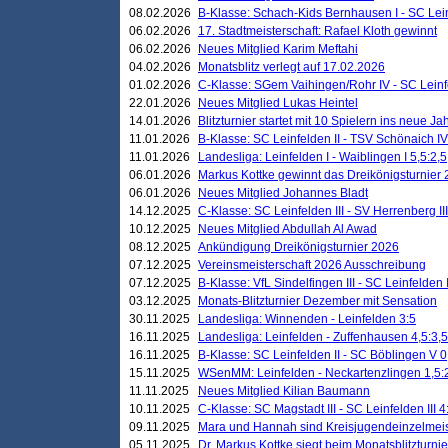
08.02.2026
B-Klasse: Schach-Kids Bernhausen I - SC Leinf
06.02.2026
17. Stadtmeisterschaft: Rafael Kloth gewinnt
06.02.2026
Neues Mitglied Karim Meftahi
04.02.2026
Monatsblitz verlegt auf 17.02.2026
01.02.2026
C-Klasse: SGem Vaihingen/Rohr IV - SC Leinfel
22.01.2026
Neues Mitglied Lukas Heintel
14.01.2026
Blitzturnier startet mit 10 Spielern ins neue J
11.01.2026
B-Klasse: SC Leinfelden II - TSV Schönaich IV
11.01.2026
Landesliga: Leinfelden I - Waiblingen I 5,5:2,5
06.01.2026
Markus Kottke gewinnt das Dreikönigsturnier
06.01.2026
Neues Mitglied Johannes Bladt
14.12.2025
C-Klasse: SC Leinfelden III - SV Herrenberg III
10.12.2025
Neues Mitglied Abdullah Al Awad
08.12.2025
Ankündigung Dreikönigsturnier 2026
07.12.2025
Vereinsmeisterschaft 2026 Ausschreibung
07.12.2025
B-Klasse: VfL Sindelfingen III - SC Leinfelden I
03.12.2025
Monats-Blitzturnier Dezember mit Sensation
30.11.2025
Landesliga: Winnenden - Leinfelden 3:5
16.11.2025
Landesliga: Leinfelden - Zuffenhausen 4,5:3,5
16.11.2025
B-Klasse: SC Leinfelden II - SC Böblingen V 0
15.11.2025
WSenMM: Leinfelden - Neckartenzlingen 1,5:
11.11.2025
Neues Mitglied Kilian Baumann
10.11.2025
C-Klasse: SC Magstadt III - SC Leinfelden III 4
09.11.2025
Mara und Hannah sind Kreisjugendeinzelmei
05.11.2025
Dr. Markus Kottke siegt beim Monatsblitzturn