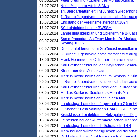
07.08.2024
Peter Breuning - Spieler des Monats August.
26.07.2024
Neue Mitglieder Adele & Aiza
21.07.2024
14. Biergartenturnier: FM Junesch wiederholt
19.07.2024
7. Runde Jugendvereinsmeisterschaft ist ausg
16.07.2024
Endstand der Vereinsmeisterschaft 2024
16.07.2024
SC Leinfelden bei der BWSSM
16.07.2024
Landesligaspielplan und Spieltermine B-Kla
Same Procedure As Every Month - Dr. Markus 
03.07.2024
Scoring 100%
02.07.2024
Drei Leinfeldener beim Großmeistersimultan 
28.06.2024
6. Runde Jugendvereinsmeisterschaft ist ausg
18.06.2024
Frank Gehringer ist C-Trainer - Leistungssport
10.06.2024
Karl Brettschneider bei der Bayrischen Senio
04.06.2024
Blitzturnier des Monats Juni
02.06.2024
Markus Kottke beim Schach im Schloss in Kü
20.05.2024
5. Runde Jugendvereinsmeisterschaft ist ausg
15.05.2024
Karl Brettschneider und Peter Abel in Bregenz
08.05.2024
Markus Kottke ist Spieler des Monats Mai
01.05.2024
Markus Kottke beim Schach in den Mai
28.04.2024
Landesliga: Leinfelden 1 gewinnt 5,5:2,5 in Ö
21.04.2024
C-Klasse: SGem Vaihingen-Rohr 6 - SC Leinfe
21.04.2024
Kreisklasse: Leinfelden II - Holzgerlingen I 2,5
13.04.2024
Leinfelden bei der württembergischen Mannsc
07.04.2024
Landesliga: Leinfelden I - Schönaich III 4:4
06.04.2024
Mara bei den württembergischen Meisterscha
03.04.2024
Dr. Markus Kottke April-Blitzschach-Sieger mit