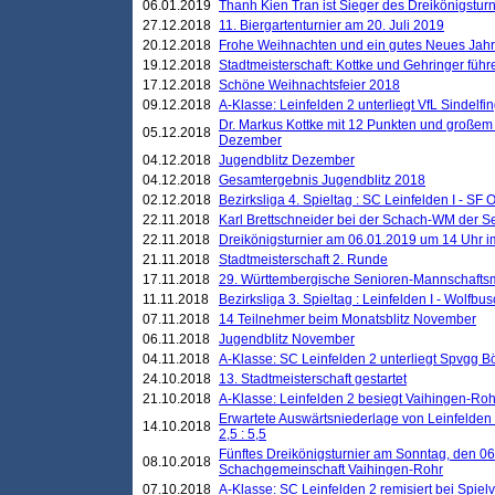
06.01.2019
Thanh Kien Tran ist Sieger des Dreikönigstur
27.12.2018
11. Biergartenturnier am 20. Juli 2019
20.12.2018
Frohe Weihnachten und ein gutes Neues Jah
19.12.2018
Stadtmeisterschaft: Kottke und Gehringer führ
17.12.2018
Schöne Weihnachtsfeier 2018
09.12.2018
A-Klasse: Leinfelden 2 unterliegt VfL Sindelfin
Dr. Markus Kottke mit 12 Punkten und großem
05.12.2018
Dezember
04.12.2018
Jugendblitz Dezember
04.12.2018
Gesamtergebnis Jugendblitz 2018
02.12.2018
Bezirksliga 4. Spieltag : SC Leinfelden I - SF O
22.11.2018
Karl Brettschneider bei der Schach-WM der S
22.11.2018
Dreikönigsturnier am 06.01.2019 um 14 Uhr im 
21.11.2018
Stadtmeisterschaft 2. Runde
17.11.2018
29. Württembergische Senioren-Mannschaftsm
11.11.2018
Bezirksliga 3. Spieltag : Leinfelden I - Wolfbusch
07.11.2018
14 Teilnehmer beim Monatsblitz November
06.11.2018
Jugendblitz November
04.11.2018
A-Klasse: SC Leinfelden 2 unterliegt Spvgg Bö
24.10.2018
13. Stadtmeisterschaft gestartet
21.10.2018
A-Klasse: Leinfelden 2 besiegt Vaihingen-Rohr 
Erwartete Auswärtsniederlage von Leinfelden 
14.10.2018
2,5 : 5,5
Fünftes Dreikönigsturnier am Sonntag, den 0
08.10.2018
Schachgemeinschaft Vaihingen-Rohr
07.10.2018
A-Klasse: SC Leinfelden 2 remisiert bei Spie