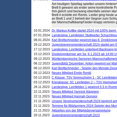
Am heutigen Spieltag spielten unsere hinteren 
Brett 6 gewann als erster seine kontrollierte Pa
ihm gleich und bezwang ebenfalls seinen sta
Brett 4 erzielte ein Remis. Leider ging heute 
an Brett 1 und 2 behielt der Gegner zum Sch
der Mannschaftskampf leider knapp verloren g
10.01.2024
Dr. Markus Kottke startet 2024 mit 100% beim 
07.01.2024
Landesliga: Leinfelden Stuttgarter Schachfreun
06.01.2024
Karl Brettschneider gewinnt das 8. Dreikönigs
29.12.2023
Jugendvereinsmeisterschaft 2024 startet am 0
17.12.2023
Landesliga: Leinfelden unterliegt Backnang kn
15.12.2023
Dreikönigsturnier am Sa, 6.1.2023 ab 14:00 U
09.12.2023
Württembergische Senioren-Mannschaftsmeiste
06.12.2023
Jugendblitz Dezember: Anton gewinnt vor Matt
06.12.2023
Karl Brettschneider - Spieler des Monats De
05.12.2023
Neues Mitglied Emile Renkl
03.12.2023
C-Klasse: TSV Simmozheim 1 - SC Leinfelden
03.12.2023
Kreisklasse: SC Leinfelden 2 – TSV Heimshei
26.11.2023
Landesliga: Leinfelden 1 gewinnt 5:3 in Ro
22.11.2023
Neues Mitglied Yannick Nägelein
22.11.2023
Neues Mitglied Hannah Gonsior
21.11.2023
Unsere Vereinsmeisterschaft 2024 beginnt am
21.11.2023
Termine für Blitzturniere 2024 Spieler des Mon
21.11.2023
Aktuelles von der Mitgliederversammlung
20.11.2023
Jugendvereinsmeisterschaft 2023