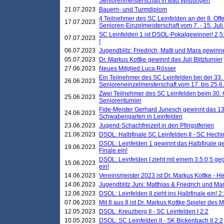
Seniorenmeisterschaft in Bad Wildungen
21.07.2023
Bauern- und Turmdiplom
4 Teilnehmer des SC Leinfelden an der 8. O
17.07.2023
Senioren-Einzelmeisterschaft vom 7. - 15. Jul
SC Leinfelden 1 ist DSOL-Pokalgewinner! 2,5:1
07.07.2023
!
06.07.2023
Jugendblitz: Friedrich, Matti und Mara gewinn
05.07.2023
Dr. Markus Kottke gewinnt das Juli Blitzturnier
27.06.2023
Neues Mitglied Luca Rösser
Ein Teilnehmer des SC Leinfelden bei der 33.
26.06.2023
Senioreneinzelmeisterschaft vom 17. bis 25.
Zwei Teilnehmer des SC Leinfelden beim 30.
25.06.2023
Seniorenturnier
Fide-Meister Gerhard Junesch gewinnt das 1
24.06.2023
Schwabengarten in Leinfelden
23.06.2023
Jugend-Schachfreizeit in den Pfingstferien
21.06.2023
DSOL: Halbfinale SC Leinfelden II - SC Hechi
DSOL: Leinfelden 1 gewinnt das Halbfinale geg
19.06.2023
Finale ein!
DSOL: Leinfelden I zieht mit einem 3.5:0,5 g
15.06.2023
ein!
14.06.2023
Vereinsmeister 2023 ist Dr. Markus Kottke - 
14.06.2023
Jugendblitz Juni: Matthias & Friedrich und M
12.06.2023
DSOL: Leinfelden II zieht ins Halbfinale ein! 2
07.06.2023
Mit 8 aus 8 ist Dr. Markus Kottke Spieler des 
12.05.2023
DSOL: Kreuzberg II - SC Leinfelden I 2:2
10.05.2023
DSOL: SC Leinfelden II - SK Bickenbach II 2:2