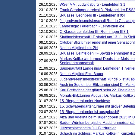
26.10.2025
WSenMM: Ludwigsburg - Leinfelden 3:1
23.10.2025
Frank Gehringer erreicht 3. Platz bei der DS
21.10.2025
B-Klasse: Leonberg III - Leinfelden II 0:4
13.10.2025
Jugendvereinsmeisterschaft Runde 7 ist ausg
12.10.2025
Landesliga: Feuerbach - Leinfelden 4:4
12.10.2025
C-Klasse: Leinfelden III - Renningen III 3:1
12.10.2025
Stadtmeisterschaft LE startet am 13.11. in Stet
08.10.2025
Oktober Blitzturnier endet mit einer Sensation!
30.09.2025
Neues Mitglied Luis Zhi
28.09.2025
B-Klasse: Leinfelden II - Spvgg Renningen II 2
Markus Kottke wird erneut Deutscher Meister 
27.09.2025
Seniorenmannschaft
21.09.2025
Saisonauftakt Landesliga: Leinfelden 1. verlier
16.09.2025
Neues Mitglied Emil Bauer
15.09.2025
Jugendvereinsmeisterschaft Runde 6 ist ausg
03.09.2025
Auch im September Blitzturnier siegt Dr. Mark
25.08.2025
Karl Brettschneider glänzt beim 22. Pheinlan
06.08.2025
Monats-Blitzturnier August: Dr. Markus Kottke
31.07.2025
15. Biergartenturnier Nachlese
28.07.2025
15. Schwabengartenturnier mit großer Beteili
23.07.2025
15. Biergartenturnier ist ausgebucht!
21.07.2025
Aiza und Adelina beim Jugendopen 2025 in 
07.07.2025
Baden-Württembergische Mädchenmeistersch
02.07.2025
Hitzeschlacht beim Juli Blitzturnier
01.07.2025
Schach im Schloss: Markus Kottke in Künzels