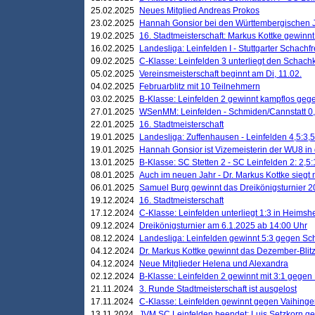
25.02.2025
Neues Mitglied Andreas Prokos
23.02.2025
Hannah Gonsior bei den Württembergischen 
19.02.2025
16. Stadtmeisterschaft: Markus Kottke gewinnt 
16.02.2025
Landesliga: Leinfelden I - Stuttgarter Schachfr
09.02.2025
C-Klasse: Leinfelden 3 unterliegt den Schach
05.02.2025
Vereinsmeisterschaft beginnt am Di, 11.02.
04.02.2025
Februarblitz mit 10 Teilnehmern
03.02.2025
B-Klasse: Leinfelden 2 gewinnt kampflos ge
27.01.2025
WSenMM: Leinfelden - Schmiden/Cannstatt 0,
22.01.2025
16. Stadtmeisterschaft
19.01.2025
Landesliga: Zuffenhausen - Leinfelden 4,5:3,5
19.01.2025
Hannah Gonsior ist Vizemeisterin der WU8 i
13.01.2025
B-Klasse: SC Stetten 2 - SC Leinfelden 2: 2,5:
08.01.2025
Auch im neuen Jahr - Dr. Markus Kottke siegt 
06.01.2025
Samuel Burg gewinnt das Dreikönigsturnier 
19.12.2024
16. Stadtmeisterschaft
17.12.2024
C-Klasse: Leinfelden unterliegt 1:3 in Heimsh
09.12.2024
Dreikönigsturnier am 6.1.2025 ab 14:00 Uhr
08.12.2024
Landesliga: Leinfelden gewinnt 5:3 gegen Sc
04.12.2024
Dr. Markus Kottke gewinnt das Dezember-Blitz
04.12.2024
Neue Mitglieder Helena und Alexandra
02.12.2024
B-Klasse: Leinfelden 2 gewinnt mit 3:1 gegen
21.11.2024
3. Runde Stadtmeisterschaft ist ausgelost
17.11.2024
C-Klasse: Leinfelden gewinnt gegen Vaihinge
13.11.2024
JVM SC Leinfelden beendet: Luis Setzkorn ge