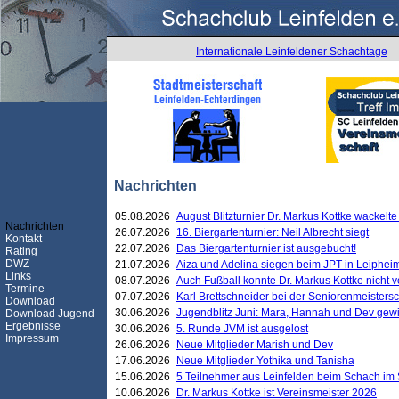
Internationale Leinfeldener Schachtage
Nachrichten
05.08.2026
August Blitzturnier Dr. Markus Kottke wackel
Nachrichten
26.07.2026
16. Biergartenturnier: Neil Albrecht siegt
Kontakt
22.07.2026
Das Biergartenturnier ist ausgebucht!
Rating
DWZ
21.07.2026
Aiza und Adelina siegen beim JPT in Leiphei
Links
08.07.2026
Auch Fußball konnte Dr. Markus Kottke nicht
Termine
07.07.2026
Karl Brettschneider bei der Seniorenmeister
Download
30.06.2026
Jugendblitz Juni: Mara, Hannah und Dev gew
Download Jugend
Ergebnisse
30.06.2026
5. Runde JVM ist ausgelost
Impressum
26.06.2026
Neue Mitglieder Marish und Dev
17.06.2026
Neue Mitglieder Yothika und Tanisha
15.06.2026
5 Teilnehmer aus Leinfelden beim Schach im 
10.06.2026
Dr. Markus Kottke ist Vereinsmeister 2026