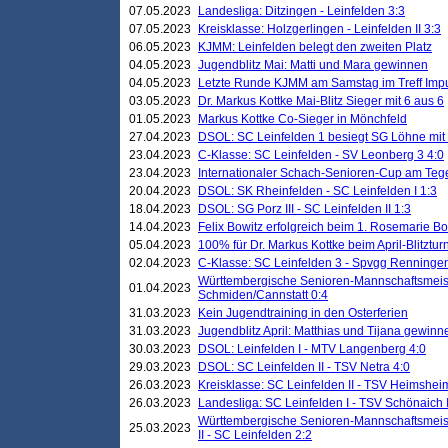
07.05.2023
Landesliga: Ditzingen - Leinfelden 3:3
07.05.2023
Kreisklasse: Holzgerlingen - Leinfelden II 3:3
06.05.2023
KJMM: Leinfelden belegt den zweiten Platz
04.05.2023
Jugendblitz Mai: Matti und Mara gewinnen
04.05.2023
Letzte Runde KJMM am Samstag im Treff Imp
03.05.2023
Dr. Markus Kottke Mai-Blitz Sieger mit 6 aus 6
01.05.2023
Markus Kottke Co-Sieger in Mönchfeld
27.04.2023
DSOL: SC Leinfelden 1 besiegt SG Löhne mit 
23.04.2023
C-Klasse: SC Leinfelden - SV Leonberg 3 4:0
23.04.2023
Internationaler Schach-Senioren-Cup am Te
20.04.2023
DSOL: SK Rheinfelden - SC Leinfelden I 1:3
18.04.2023
DSOL: SG Porz III - SC Leinfelden II 1:3
14.04.2023
Felix Bowitz erfolgreich beim 1. Rosemarie B
05.04.2023
100% für Dr. Markus Kottke beim April-Blitztur
02.04.2023
C-Klasse: SC Leinfelden 3 - Spvgg Renningen
Württembergische Senioren-Mannschaftsmeist
01.04.2023
Schmiden/Cannstatt 0:4
31.03.2023
Kein Jugendtraining in den Osterferien
31.03.2023
Jugendblitz April: Matthias und Tijana gewinn
30.03.2023
DSOL: Leinfelden I - MTV Langenberg 4:0
29.03.2023
DSOL: SC Leinfelden II - TSV Netra 4:0
26.03.2023
Kreisklasse: SC Leinfelden II - TSV Heimsheim
26.03.2023
Landesliga: SC Leinfelden I - TSV Schönaich II
Württembergische Senioren-Mannschaftsmeiste
25.03.2023
II - SC Leinfelden 2:2