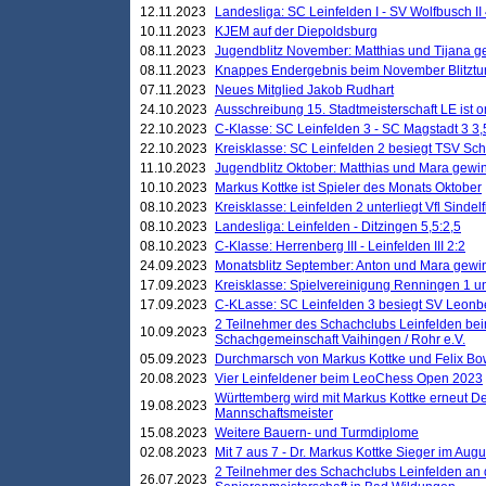
12.11.2023
Landesliga: SC Leinfelden I - SV Wolfbusch II 
10.11.2023
KJEM auf der Diepoldsburg
08.11.2023
Jugendblitz November: Matthias und Tijana 
08.11.2023
Knappes Endergebnis beim November Blitztur
07.11.2023
Neues Mitglied Jakob Rudhart
24.10.2023
Ausschreibung 15. Stadtmeisterschaft LE ist o
22.10.2023
C-Klasse: SC Leinfelden 3 - SC Magstadt 3 3,
22.10.2023
Kreisklasse: SC Leinfelden 2 besiegt TSV Schö
11.10.2023
Jugendblitz Oktober: Matthias und Mara gewi
10.10.2023
Markus Kottke ist Spieler des Monats Oktober
08.10.2023
Kreisklasse: Leinfelden 2 unterliegt Vfl Sindel
08.10.2023
Landesliga: Leinfelden - Ditzingen 5,5:2,5
08.10.2023
C-Klasse: Herrenberg III - Leinfelden III 2:2
24.09.2023
Monatsblitz September: Anton und Mara gew
17.09.2023
Kreisklasse: Spielvereinigung Renningen 1 unt
17.09.2023
C-KLasse: SC Leinfelden 3 besiegt SV Leonbe
2 Teilnehmer des Schachclubs Leinfelden bei
10.09.2023
Schachgemeinschaft Vaihingen / Rohr e.V.
05.09.2023
Durchmarsch von Markus Kottke und Felix Bow
20.08.2023
Vier Leinfeldener beim LeoChess Open 2023
Württemberg wird mit Markus Kottke erneut D
19.08.2023
Mannschaftsmeister
15.08.2023
Weitere Bauern- und Turmdiplome
02.08.2023
Mit 7 aus 7 - Dr. Markus Kottke Sieger im Augus
2 Teilnehmer des Schachclubs Leinfelden an 
26.07.2023