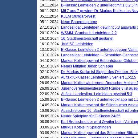
10.11.2024
B-Klasse: Leinfelden 2 unterliegt mit 1,5;2,5 
06.11.2024
Mit 7 aus 7 gewinnt Dr. Markus Kottke das Nov
05.11.2024
KJEM Stuttgart-West
05.11.2024
Neue Bauerndiplome
27.10.2024
Landesliga: Leinfelden gewinnt 5:3 auswärts
20.10.2024
WSMM: Grunbach-Leinfelden 2:2
16.10.2024
16. Stadtmeisterschaft gestartet
16.10.2024
JVM SC Leinfelden
13.10.2024
B-Klasse: Leinfelden 2 unterliegt gegen Vaihi
13.10.2024
Landesliga: Leinfelden I - Schmiden-Cannstatt 
04.10.2024
Markus Kottke gewinnt Bebenhäuser Oktober-B
02.10.2024
Neues Mitglied Jakob Schleper
02.10.2024
Dr. Markus Kottke ist Sieger des Oktober- Blitz
29.09.2024
Auftakt C-Klasse: Leinfelden 3 verliert 1,5:2,5
28.09.2024
Markus Kottke wird erneut Deutscher Meister 
26.09.2024
Jugendvereinsmeisterschaft Runde 8 ist ausg
22.09.2024
Auftakt Landesliga: Leinfelden gewinnt 5:3
15.09.2024
B-Klasse: Leinfelden 2 unterliegt knapp mit 1,
14.09.2024
Markus Kottke gewinnt die Sillenbucher Amate
10.09.2024
Ausschreibung 16. Stadtmeisterschaft ist onli
09.09.2024
Neuer Spielplan für C-Klasse 24/25
08.09.2024
Karl Brettschneider wird Zweiter beim Vaihing
03.09.2024
Markus Kottke in Spaichingen
03.09.2024
Markus Kottke gewinnt das September-Blitztur