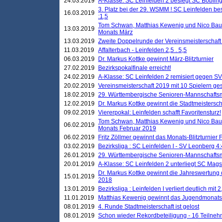
24.03.2019
A-Klasse: SC Leinfelden 2 besiegt SC Böbling
3. Platz bei der 29. WSMM ! SC Leinfelden b
16.03.2019
:1,5
Tom Schwan, Matthias Kewenig und Nico Baue
13.03.2019
Monats März
13.03.2019
Zweite Doppelrunde der Vereinsmeisterschaft i
11.03.2019
Affalterbach - Leinfelden 2,5 . 5,5
06.03.2019
Dr. Markus Kottke gewinnt März-Blitzturnier
27.02.2019
Bezirkspokalfinale erreicht!
24.02.2019
A-Klasse: SC Leinfelden 2 remisiert gegen SV
20.02.2019
Vereinsmeisterschaft 2019 mit 10 Spielern ges
18.02.2019
29. Württembergische Senioren-Mannschaftsm
12.02.2019
Dr. Markus Kottke gewinnt die Stadtmeistersc
09.02.2019
Viererpokal: Leinfelden schafft Favoritensturz!
Tom Schwan, Matthias Kewenig und Nico Baue
06.02.2019
Monats Februar 2019
06.02.2019
Fritz Zöllmer gewinnt das Monats-Blitzturnier 
03.02.2019
Bezirksliga : SC Leinfelden I - SV Leonberg 4:
26.01.2019
29. Württembergische Senioren-Mannschaftsm
20.01.2019
A-Klasse: SC Leinfelden 2 unterliegt SC Magst
Dr. Markus Kottke gewinnt die Jahreswertung d
15.01.2019
2018
13.01.2019
Bezirksliga : Leinfelden I verliert deutlich mit 
11.01.2019
Matthias Kewenig gewinnt das Jugendmonatsbl
08.01.2019
4. Runde Stadtmeisterschaft ist gelost
08.01.2019
Schon wieder Rekordbeteiligung - 16 Teilneh