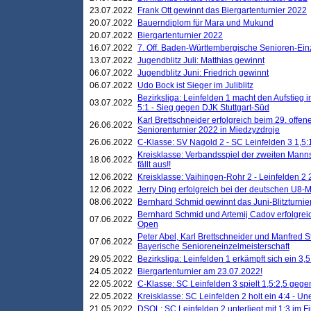
23.07.2022
Frank Ott gewinnt das Biergartenturnier 2022
20.07.2022
Bauerndiplom für Mara und Mukund
20.07.2022
Biergartenturnier 2022
16.07.2022
7. Off. Baden-Württembergische Senioren-Ein
13.07.2022
Jugendblitz Juli: Matthias gewinnt
06.07.2022
Jugendblitz Juni: Friedrich gewinnt
06.07.2022
Udo Bock ist Sieger im Juliblitz
Bezirksliga: Leinfelden 1 macht den Aufstieg i
03.07.2022
5:1 - Sieg gegen DJK Stuttgart-Süd
Karl Brettschneider erfolgreich beim 29. off
26.06.2022
Seniorenturnier 2022 in Miedzyzdroje
26.06.2022
C-Klasse: SV Nagold 2 - SC Leinfelden 3 1,5:
Kreisklasse: Verbandsspiel der zweiten Manns
18.06.2022
fällt aus!!
12.06.2022
Kreisklasse: Vaihingen-Rohr 2 - Leinfelden 2 
12.06.2022
Jerry Ding erfolgreich bei der deutschen U8-M
08.06.2022
Bernhard Schmid gewinnt das Juni-Blitzturnie
Bernhard Schmid und Artemij Cadov erfolgreic
07.06.2022
Open
Peter Abel, Karl Brettschneider und Manfred St
07.06.2022
Bayerische Senioreneinzelmeisterschaft
29.05.2022
Bezirksliga: Leinfelden 1 erkämpft sich ein 3,
24.05.2022
Biergartenturnier am 23.07.2022!
22.05.2022
C-Klasse: SC Leinfelden 3 spielt 1,5:2,5 geg
22.05.2022
Kreisklasse: SC Leinfelden 2 holt ein 4:4 - 
21.05.2022
DSOL: SC Leinfelden 2 unterliegt mit 1:3 im F