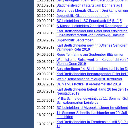
13.10.2019
Jerry erfolgreich beim Kirnbach Jugendopen!
07.10.2019
Stadtmeisterschaft startet am Donnerstag !
02.10.2019
Spieler des Monats Oktober: Drei kämpfen um
02.10.2019
Jugendblitz Oktober doppelrundig
29.09.2019
SC Leinfelden I - SC Feuerbach II 6,5 . 1,5
29.09.2019
A-Klasse: Leinfelden 2 besiegt Renningen 1 z
Karl Brettschneider und Peter Abel erfolgreich
28.09.2019
Einzelmeisterschaft von Schleswig-Holstein
23.09.2019
Jugendblitz September
Karl Brettschneider gewinnt Offenes Seniore
06.09.2019
Vaihingen-Rohr 2019
04.09.2019
Rege Teilnahme am September Blitzturnier
Wien ist eine Reise wert, ein Kurzbericht von
29.08.2019
Vienna Open 2019
22.08.2019
Ausschreibung 14. Stadtmeisterschaft ist im
20.08.2019
Karl Brettschneider hervorragender Elfter bei
07.08.2019
Wenig Teilnehmer beim August Blitzturnier
30.07.2019
Dr. Markus Kottke ist Vereinsmeister 2019
Karl Brettschneider belegt Rang 26 bei den 1
28.07.2019
Neustadt 2019
IM Ilja Schneider gewinnt das 11. Sommer-Sch
21.07.2019
Schwabengarten Leinfelden
21.07.2019
SC Leinfelden ist Vizepokalsieger im württem
11. Sommer-Schnellschachturnier am 20. Jul
16.07.2019
Leinfelden
Karl Brettschneider in Freudenstadt mit 6,0 
13.07.2019
11