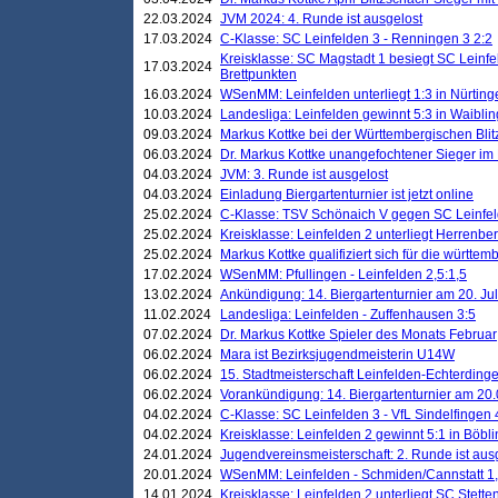
22.03.2024
JVM 2024: 4. Runde ist ausgelost
17.03.2024
C-Klasse: SC Leinfelden 3 - Renningen 3 2:2
Kreisklasse: SC Magstadt 1 besiegt SC Leinfe
17.03.2024
Brettpunkten
16.03.2024
WSenMM: Leinfelden unterliegt 1:3 in Nürting
10.03.2024
Landesliga: Leinfelden gewinnt 5:3 in Waibli
09.03.2024
Markus Kottke bei der Württembergischen Blit
06.03.2024
Dr. Markus Kottke unangefochtener Sieger im M
04.03.2024
JVM: 3. Runde ist ausgelost
04.03.2024
Einladung Biergartenturnier ist jetzt online
25.02.2024
C-Klasse: TSV Schönaich V gegen SC Leinfelde
25.02.2024
Kreisklasse: Leinfelden 2 unterliegt Herrenber
25.02.2024
Markus Kottke qualifiziert sich für die württem
17.02.2024
WSenMM: Pfullingen - Leinfelden 2,5:1,5
13.02.2024
Ankündigung: 14. Biergartenturnier am 20. Ju
11.02.2024
Landesliga: Leinfelden - Zuffenhausen 3:5
07.02.2024
Dr. Markus Kottke Spieler des Monats Februar
06.02.2024
Mara ist Bezirksjugendmeisterin U14W
06.02.2024
15. Stadtmeisterschaft Leinfelden-Echterding
06.02.2024
Vorankündigung: 14. Biergartenturnier am 20
04.02.2024
C-Klasse: SC Leinfelden 3 - VfL Sindelfingen 
04.02.2024
Kreisklasse: Leinfelden 2 gewinnt 5:1 in Böbl
24.01.2024
Jugendvereinsmeisterschaft: 2. Runde ist aus
20.01.2024
WSenMM: Leinfelden - Schmiden/Cannstatt 1,
14.01.2024
Kreisklasse: Leinfelden 2 unterliegt SC Stette