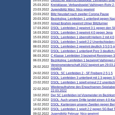
26.03.2022
Deutscher Mannschaftspokal: Leinfelden unte
25.03.2022
Kreisklasse: Verbandsspiel Vaihingen-Rohr 2 
23.03.2022
Jugendblitz März: Nico gewinnt
23.03.2022
Blitz Neustart nach zweiter Corona Pause
20.03.2022
Bezirksliga: Leinfelden 1 unterliegt gegen Nag
18.03.2022
Amjad Ibrahim gewinnt Ulmer Blitzturnier
17.03.2022
DSOL: Leinfelden 2 gewinnt 3:1 gegen den 
16.03.2022
DSOL: Leinfelden 3 gewinnt 4:0 gegen Jena
15.03.2022
DSOL: Leinfelden 1 überrollt Hellern 2 mit 4:0
09.03.2022
DSOL: Leinfelden 3 spielt 2:2 Unentschieden
08.03.2022
DSOL: Leinfelden 2 gewinnt deutlich 3,5:0,5
07.03.2022
DSOL: Leinfelden 1 unterliegt Porz 3 deutlich 
06.03.2022
C-Klasse: Leinfelden 3 bezwingt Renningen 3 
06.03.2022
Bezirksliga: Leinfelden 1 bezwingt Vaihingen m
Vereinsmeisterschaft 2022 beginnt am 29.03.2
26.02.2022
möglich
24.02.2022
DSOL: SC Leinfelden 2 - SF Freiberg 2,5;1,5
23.02.2022
DSOL: Leinfelden 3 unterliegt mit 1:3 gegen S
23.02.2022
DSOL: Leinfelden 1 spielt erneut 2:2 unentsc
Wiederaufnahme des Erwachsenen-Spielabend
22.02.2022
22.03.2022
19.02.2022
Der SC Leinfelden ist Vizemeister im Bezirksm
17.02.2022
DSOL: Auch unsere Dritte landet einen 4:0-Ka
16.02.2022
DSOL: Kantersieg unserer Zweiten gegen Ber
14.02.2022
DSOL: Leinfelden 1 spielt 2:2 gegen SG Bad 
09.02.2022
Jugendblitz Februar: Nico gewinnt