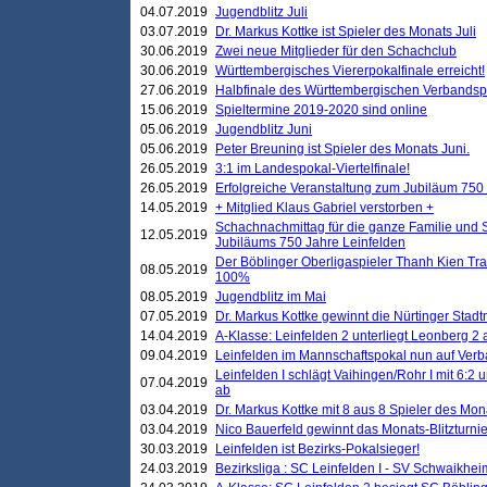
04.07.2019
Jugendblitz Juli
03.07.2019
Dr. Markus Kottke ist Spieler des Monats Juli
30.06.2019
Zwei neue Mitglieder für den Schachclub
30.06.2019
Württembergisches Viererpokalfinale erreicht!
27.06.2019
Halbfinale des Württembergischen Verbands
15.06.2019
Spieltermine 2019-2020 sind online
05.06.2019
Jugendblitz Juni
05.06.2019
Peter Breuning ist Spieler des Monats Juni.
26.05.2019
3:1 im Landespokal-Viertelfinale!
26.05.2019
Erfolgreiche Veranstaltung zum Jubiläum 750
14.05.2019
+ Mitglied Klaus Gabriel verstorben +
Schachnachmittag für die ganze Familie und 
12.05.2019
Jubiläums 750 Jahre Leinfelden
Der Böblinger Oberligaspieler Thanh Kien Tran
08.05.2019
100%
08.05.2019
Jugendblitz im Mai
07.05.2019
Dr. Markus Kottke gewinnt die Nürtinger Stadt
14.04.2019
A-Klasse: Leinfelden 2 unterliegt Leonberg 2 a
09.04.2019
Leinfelden im Mannschaftspokal nun auf Ver
Leinfelden I schlägt Vaihingen/Rohr I mit 6:2 
07.04.2019
ab
03.04.2019
Dr. Markus Kottke mit 8 aus 8 Spieler des Mona
03.04.2019
Nico Bauerfeld gewinnt das Monats-Blitzturnier
30.03.2019
Leinfelden ist Bezirks-Pokalsieger!
24.03.2019
Bezirksliga : SC Leinfelden I - SV Schwaikheim