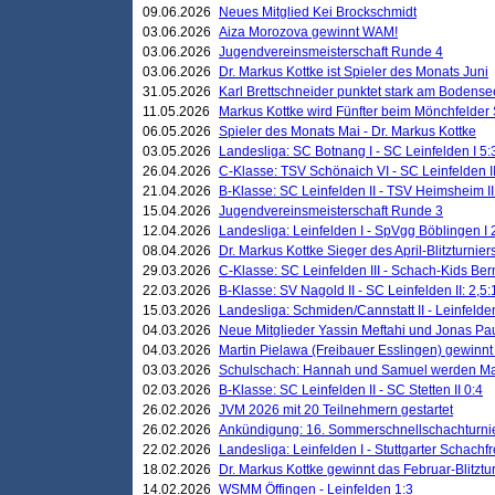
09.06.2026
Neues Mitglied Kei Brockschmidt
03.06.2026
Aiza Morozova gewinnt WAM!
03.06.2026
Jugendvereinsmeisterschaft Runde 4
03.06.2026
Dr. Markus Kottke ist Spieler des Monats Juni
31.05.2026
Karl Brettschneider punktet stark am Bodense
11.05.2026
Markus Kottke wird Fünfter beim Mönchfelder
06.05.2026
Spieler des Monats Mai - Dr. Markus Kottke
03.05.2026
Landesliga: SC Botnang I - SC Leinfelden I 5:
26.04.2026
C-Klasse: TSV Schönaich VI - SC Leinfelden II
21.04.2026
B-Klasse: SC Leinfelden II - TSV Heimsheim II
15.04.2026
Jugendvereinsmeisterschaft Runde 3
12.04.2026
Landesliga: Leinfelden I - SpVgg Böblingen I 
08.04.2026
Dr. Markus Kottke Sieger des April-Blitzturnier
29.03.2026
C-Klasse: SC Leinfelden III - Schach-Kids Ber
22.03.2026
B-Klasse: SV Nagold II - SC Leinfelden II: 2,5:
15.03.2026
Landesliga: Schmiden/Cannstatt II - Leinfelden
04.03.2026
Neue Mitglieder Yassin Meftahi und Jonas Pa
04.03.2026
Martin Pielawa (Freibauer Esslingen) gewinnt 
03.03.2026
Schulschach: Hannah und Samuel werden Ma
02.03.2026
B-Klasse: SC Leinfelden II - SC Stetten II 0:4
26.02.2026
JVM 2026 mit 20 Teilnehmern gestartet
26.02.2026
Ankündigung: 16. Sommerschnellschachturnie
22.02.2026
Landesliga: Leinfelden I - Stuttgarter Schachfr
18.02.2026
Dr. Markus Kottke gewinnt das Februar-Blitztu
14.02.2026
WSMM Öffingen - Leinfelden 1:3