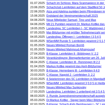
01.07.2025
Schach im Schloss: Mara Scannapieco in der
23.06.2025
Schachclub Leinfelden auf dem Stadtfest 50 
22.06.2025
Aiza und Adelina punkten beim Pfingstopen i
15.06.2025
Endstand der Vereinsmeisterschaft 2025
04.06.2025
Neue Mitglieder Samuel, Tino und Max
04.06.2025
Mit 21 Punkten gewinnt Dr. Markus Kottke das J
19.05.2025
Landesliga: SC Leinfelden I - SC Waiblingen I
07.05.2025
Mai-Blitzturnier mit größter Teilnehmerzahl se
04.05.2025
Landesliga: Öffingen I - Leinfelden I 3,5:4,5
03.05.2025
WSenMM Runde 5: Leinfelden gewinnt 2,5:1,
01.05.2025
Neues Mitglied Roman Borriß
01.05.2025
Neues Mitglied Mahmoud Alhajyousef
27.04.2025
B-Klasse: Leinfelden II - Böblingen V: 2:2
21.04.2025
Vorankündigung: Biergartenturnier am 26. Juli
06.04.2025
C-Klasse: Leinfelden III - Renningen III 2:2
01.04.2025
Markus Kottke gewinnt das April-Blitzturnier
30.03.2025
B-Klasse: Herrenberg III - Leinfelden II 4:0
23.03.2025
C-Klasse: Nagold 2 - Leinfelden 3: 2:2
23.03.2025
4 Spielerinnen des SC Leinfelden in Magstadt
22.03.2025
WSenMM: Leinfelden gewinnt 3,5:0,5 in Heilb
19.03.2025
Neues Mitglied Max Sunkovsky
17.03.2025
Landesliga: Leinfelden 1 unterliegt mit 3,5:4,5
06.03.2025
2. Runde Jugendvereinsmeisterschaft ausgel
05.03.2025
Dr.Markus Kottke - Sieger beim März Blitzturni
02.03.2025
B-Klasse: Schach-Kids Bernhausen I - SC Lein