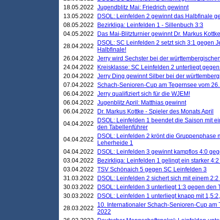
18.05.2022
Jugendblitz Mai: Friedrich gewinnt
13.05.2022
DSOL: Leinfelden 2 gewinnt das Halbfinale geg
08.05.2022
Bezirkliga: Leinfelden 1 - Sillenbuch 3:3
04.05.2022
Das Mai-Blitzturnier gewinnt Dr. Markus Kottk
DSOL: SC Leinfelden 2 setzt sich 3:1 gegen J
28.04.2022
Halbfinale!
26.04.2022
Jerry wird Sechster bei der württembergische
24.04.2022
Kreisklasse: SC Leinfelden 2 unterliegt gege
20.04.2022
Jerry Ding gewinnt Silber bei der württemberg
07.04.2022
Schach-Senioren-Cup am Tegernsee vom 26. M
06.04.2022
Jerry qualifiziert sich für die WJEM!
06.04.2022
Jugenblitz April: Matthias gewinnt
06.04.2022
Dr. Markus Kottke - Spieler des Monats April
DSOL: Leinfelden 1 beendet die Saison mit e
04.04.2022
den Tabellenführer
DSOL: Leinfelden 2 krönt die Gruppenphase m
04.04.2022
Leherheide 1
04.04.2022
DSOL: Leinfelden 3 gewinnt kampflos 4:0 geg
03.04.2022
Bezirkliga: Leinfelden 1 gelingt ein starker 4
03.04.2022
TSV Schönaich 5 gegen SC Leinfelden 3
31.03.2022
DSOL: Leinfelden 2 sichert sich mit einem 2:2 d
30.03.2022
DSOL: Leinfelden 3 unterliegt 1:3 gegen den 
30.03.2022
DSOL: Leinfelden 1 unterliegt knapp mit 1,5
10. Internationaler Schach-Senioren-Cup am T
28.03.2022
2022