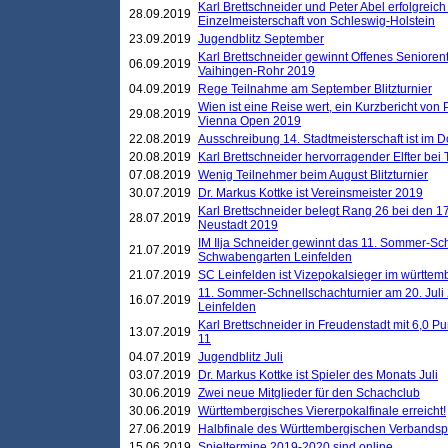
Karl Brettschneider und Peter Abel erfolgreich
28.09.2019
Einzelmeisterschaft von Schleswig-Holstein
23.09.2019
Jugendblitz September
Karl Brettschneider gewinnt Offenes Seniore
06.09.2019
Vaihingen-Rohr 2019
04.09.2019
Rege Teilnahme am September Blitzturnier
Wien ist eine Reise wert, ein Kurzbericht von
29.08.2019
Vienna Open 2019
22.08.2019
Ausschreibung 14. Stadtmeisterschaft ist im
20.08.2019
Karl Brettschneider hervorragender Elfter bei
07.08.2019
Wenig Teilnehmer beim August Blitzturnier
30.07.2019
Dr. Markus Kottke ist Vereinsmeister 2019
Karl Brettschneider belegt Rang 26 bei den 1
28.07.2019
Neustadt 2019
IM Ilja Schneider gewinnt das 11. Sommer-Sch
21.07.2019
Schwabengarten Leinfelden
21.07.2019
SC Leinfelden ist Vizepokalsieger im württem
11. Sommer-Schnellschachturnier am 20. Jul
16.07.2019
Leinfelden
Karl Brettschneider in Freudenstadt mit 6,0 
13.07.2019
11
04.07.2019
Jugendblitz Juli
03.07.2019
Dr. Markus Kottke ist Spieler des Monats Juli
30.06.2019
Zwei neue Mitglieder für den Schachclub
30.06.2019
Württembergisches Viererpokalfinale erreicht!
27.06.2019
Halbfinale des Württembergischen Verbands
15.06.2019
Spieltermine 2019-2020 sind online