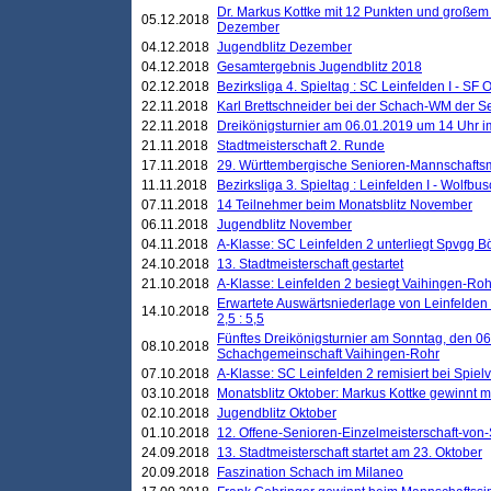
Dr. Markus Kottke mit 12 Punkten und großem
05.12.2018
Dezember
04.12.2018
Jugendblitz Dezember
04.12.2018
Gesamtergebnis Jugendblitz 2018
02.12.2018
Bezirksliga 4. Spieltag : SC Leinfelden I - SF O
22.11.2018
Karl Brettschneider bei der Schach-WM der S
22.11.2018
Dreikönigsturnier am 06.01.2019 um 14 Uhr im 
21.11.2018
Stadtmeisterschaft 2. Runde
17.11.2018
29. Württembergische Senioren-Mannschaftsm
11.11.2018
Bezirksliga 3. Spieltag : Leinfelden I - Wolfbusch
07.11.2018
14 Teilnehmer beim Monatsblitz November
06.11.2018
Jugendblitz November
04.11.2018
A-Klasse: SC Leinfelden 2 unterliegt Spvgg Bö
24.10.2018
13. Stadtmeisterschaft gestartet
21.10.2018
A-Klasse: Leinfelden 2 besiegt Vaihingen-Rohr 
Erwartete Auswärtsniederlage von Leinfelden 
14.10.2018
2,5 : 5,5
Fünftes Dreikönigsturnier am Sonntag, den 0
08.10.2018
Schachgemeinschaft Vaihingen-Rohr
07.10.2018
A-Klasse: SC Leinfelden 2 remisiert bei Spie
03.10.2018
Monatsblitz Oktober: Markus Kottke gewinnt mi
02.10.2018
Jugendblitz Oktober
01.10.2018
12. Offene-Senioren-Einzelmeisterschaft-von
24.09.2018
13. Stadtmeisterschaft startet am 23. Oktober
20.09.2018
Faszination Schach im Milaneo