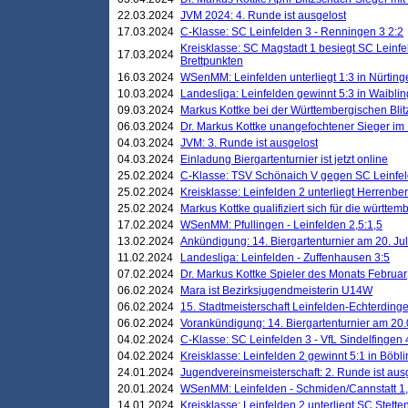
22.03.2024
JVM 2024: 4. Runde ist ausgelost
17.03.2024
C-Klasse: SC Leinfelden 3 - Renningen 3 2:2
Kreisklasse: SC Magstadt 1 besiegt SC Leinfe
17.03.2024
Brettpunkten
16.03.2024
WSenMM: Leinfelden unterliegt 1:3 in Nürting
10.03.2024
Landesliga: Leinfelden gewinnt 5:3 in Waibli
09.03.2024
Markus Kottke bei der Württembergischen Blit
06.03.2024
Dr. Markus Kottke unangefochtener Sieger im M
04.03.2024
JVM: 3. Runde ist ausgelost
04.03.2024
Einladung Biergartenturnier ist jetzt online
25.02.2024
C-Klasse: TSV Schönaich V gegen SC Leinfelde
25.02.2024
Kreisklasse: Leinfelden 2 unterliegt Herrenber
25.02.2024
Markus Kottke qualifiziert sich für die württem
17.02.2024
WSenMM: Pfullingen - Leinfelden 2,5:1,5
13.02.2024
Ankündigung: 14. Biergartenturnier am 20. Ju
11.02.2024
Landesliga: Leinfelden - Zuffenhausen 3:5
07.02.2024
Dr. Markus Kottke Spieler des Monats Februar
06.02.2024
Mara ist Bezirksjugendmeisterin U14W
06.02.2024
15. Stadtmeisterschaft Leinfelden-Echterding
06.02.2024
Vorankündigung: 14. Biergartenturnier am 20
04.02.2024
C-Klasse: SC Leinfelden 3 - VfL Sindelfingen 
04.02.2024
Kreisklasse: Leinfelden 2 gewinnt 5:1 in Böbl
24.01.2024
Jugendvereinsmeisterschaft: 2. Runde ist aus
20.01.2024
WSenMM: Leinfelden - Schmiden/Cannstatt 1,
14.01.2024
Kreisklasse: Leinfelden 2 unterliegt SC Stette