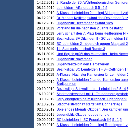
14.12.2019
2. Runde der 30. WÜrttembergischen Seniore
08.12.2019
Leinfelden - Affalterbach 5,5 : 2,5
08.12.2019
A-Klasse: Leinfelden 2 besiegt Aidlingen 1 zu
04.12.2019
Dr. Markus Kottke gewinnt das Dezember Blitzt
04.12.2019
Jugendblitz Dezember gewinnt Nico
28.11.2019
Vorstand für die nächsten 2 Jahre bestätigt
23.11.2019
Jerry schafft den 7. Platz beim Heilbronner 
17.11.2019
Bezirksliga: SF Ditzingen II - SC Leinfelden I 3
17.11.2019
SC-Leinfelden 2 - siegreich gegen Magstadt 2
15.11.2019
14. Stadtmeisterschaft Runde 3
06.11.2019
Und täglich grüßt das Murmeltier - beim Novemb
06.11.2019
Jugendblitz November
04.11.2019
Jugendfreizeit in den Herbstferien
03.11.2019
Bezirksliga: SC Leinfelden 1 - SF Oeffingen 1 
03.11.2019
A-Klasse: Nächster Kantersieg für Leinfelden 2
A-Klasse: Leinfelden 2 landet Kantersieg aus
20.10.2019
Brettpunkten
20.10.2019
Bezirksliga: Schwaikheim - Leinfelden 3,5 : 4,
16.10.2019
Stadtmeisterschaft mit 11 Teilnehmern gestart
13.10.2019
Jerry erfolgreich beim Kirnbach Jugendopen!
07.10.2019
Stadtmeisterschaft startet am Donnerstag !
02.10.2019
Spieler des Monats Oktober: Drei kämpfen um
02.10.2019
Jugendblitz Oktober doppelrundig
29.09.2019
SC Leinfelden I - SC Feuerbach II 6,5 . 1,5
29.09.2019
A-Klasse: Leinfelden 2 besiegt Renningen 1 z