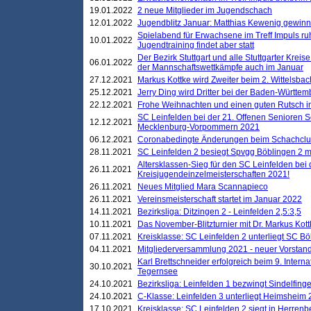
19.01.2022
2 neue Mitglieder im Jugendschach
12.01.2022
Jugendblitz Januar: Matthias Kewenig gewinn
Spielabend für Erwachsene im Treff Impuls ru
10.01.2022
Jugendtraining findet aber statt
Der Bezirk Stuttgart und alle Stuttgarter Krei
06.01.2022
der Mannschaftswettkämpfe auch im Januar
27.12.2021
Markus Kottke wird Zweiter beim 2. Wittelsb
25.12.2021
Jerry Ding wird Dritter bei der Baden-Württem
22.12.2021
Frohe Weihnachten und einen guten Rutsch i
SC Leinfelden bei der 21. Offenen Senioren S
12.12.2021
Mecklenburg-Vorpommern 2021
06.12.2021
Coronabedingte Änderungen beim Schachclub 
28.11.2021
SC Leinfelden 2 besiegt Spvgg Böblingen 2 mi
Altersklassen-Sieg für den SC Leinfelden bei
26.11.2021
Kreisjugendeinzelmeisterschaften 2021!
26.11.2021
Neues Mitglied Mara Scannapieco
26.11.2021
Vereinsmeisterschaft startet im Januar 2022
14.11.2021
Bezirksliga: Ditzingen 2 - Leinfelden 2,5:3,5
10.11.2021
Das November-Blitzturnier mit Dr. Markus Kott
07.11.2021
Kreisklasse: SC Leinfelden 2 unterliegt SC B
04.11.2021
Mitgliederversammlung 2021 - neuer Vorstan
Karl Brettschneider erfolgreich beim 9. Inte
30.10.2021
Tegernsee
24.10.2021
Bezirksliga: Leinfelden 1 bezwingt Sindelfinge
24.10.2021
C-Klasse: Leinfelden 3 unterliegt Heimsheim 2
17.10.2021
Kreisklasse: SC Leinfelden 2 siegt in Herrenbe