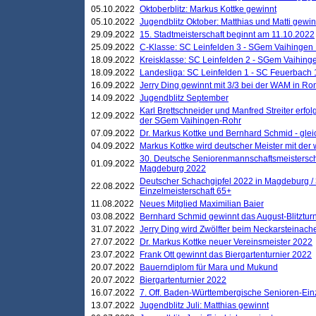
05.10.2022
Oktoberblitz: Markus Kottke gewinnt
05.10.2022
Jugendblitz Oktober: Matthias und Matti gewi
29.09.2022
15. Stadtmeisterschaft beginnt am 11.10.2022
25.09.2022
C-Klasse: SC Leinfelden 3 - SGem Vaihingen 
18.09.2022
Kreisklasse: SC Leinfelden 2 - SGem Vaihinge
18.09.2022
Landesliga: SC Leinfelden 1 - SC Feuerbach 
16.09.2022
Jerry Ding gewinnt mit 3/3 bei der WAM in 
14.09.2022
Jugendblitz September
Karl Brettschneider und Manfred Streiter erfo
12.09.2022
der SGem Vaihingen-Rohr
07.09.2022
Dr. Markus Kottke und Bernhard Schmid - glei
04.09.2022
Markus Kottke wird deutscher Meister mit de
30. Deutsche Seniorenmannschaftsmeistersch
01.09.2022
Magdeburg 2022
Deutscher Schachgipfel 2022 in Magdeburg /
22.08.2022
Einzelmeisterschaft 65+
11.08.2022
Neues Mitglied Maximilian Baier
03.08.2022
Bernhard Schmid gewinnt das August-Blitzturn
31.07.2022
Jerry Ding wird Zwölfter beim Neckarsteinac
27.07.2022
Dr. Markus Kottke neuer Vereinsmeister 2022
23.07.2022
Frank Ott gewinnt das Biergartenturnier 2022
20.07.2022
Bauerndiplom für Mara und Mukund
20.07.2022
Biergartenturnier 2022
16.07.2022
7. Off. Baden-Württembergische Senioren-Ein
13.07.2022
Jugendblitz Juli: Matthias gewinnt