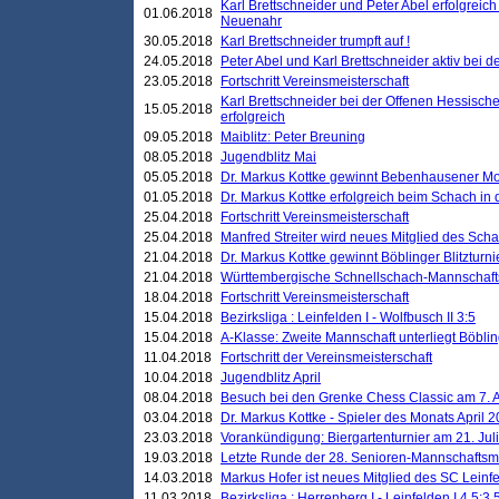
Karl Brettschneider und Peter Abel erfolgreic
01.06.2018
Neuenahr
30.05.2018
Karl Brettschneider trumpft auf !
24.05.2018
Peter Abel und Karl Brettschneider aktiv bei
23.05.2018
Fortschritt Vereinsmeisterschaft
Karl Brettschneider bei der Offenen Hessisch
15.05.2018
erfolgreich
09.05.2018
Maiblitz: Peter Breuning
08.05.2018
Jugendblitz Mai
05.05.2018
Dr. Markus Kottke gewinnt Bebenhausener Mo
01.05.2018
Dr. Markus Kottke erfolgreich beim Schach in
25.04.2018
Fortschritt Vereinsmeisterschaft
25.04.2018
Manfred Streiter wird neues Mitglied des Sch
21.04.2018
Dr. Markus Kottke gewinnt Böblinger Blitzturni
21.04.2018
Württembergische Schnellschach-Mannschafts
18.04.2018
Fortschritt Vereinsmeisterschaft
15.04.2018
Bezirksliga : Leinfelden I - Wolfbusch II 3:5
15.04.2018
A-Klasse: Zweite Mannschaft unterliegt Böblin
11.04.2018
Fortschritt der Vereinsmeisterschaft
10.04.2018
Jugendblitz April
08.04.2018
Besuch bei den Grenke Chess Classic am 7. A
03.04.2018
Dr. Markus Kottke - Spieler des Monats April 
23.03.2018
Vorankündigung: Biergartenturnier am 21. Jul
19.03.2018
Letzte Runde der 28. Senioren-Mannschaftsme
14.03.2018
Markus Hofer ist neues Mitglied des SC Leinf
11.03.2018
Bezirksliga : Herrenberg I - Leinfelden I 4,5:3,