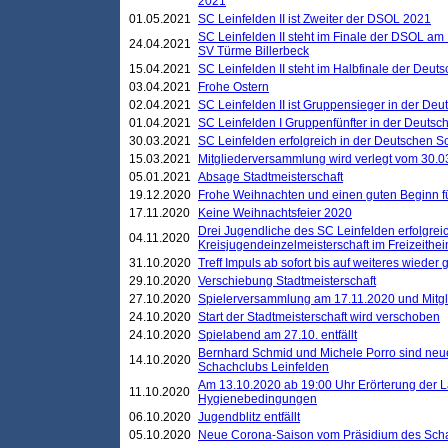
2021
01.05.2021
SC Leinfelden II ist Zweiter der DSOL 2021
SC Leinfelden II steht im Finale der DSOL am 
24.04.2021
SV Türme Billerbeck
15.04.2021
SC Leinfelden II steht im Halbfinale der Deu
03.04.2021
Frohe Ostern
02.04.2021
SC Leinfelden II ist Gruppensieger in der De
01.04.2021
SC Leinfelden I Gruppenfünfter in der Deuts
30.03.2021
SC Leinfelden erfolgreich in der Deutschen 
15.03.2021
Mitgliederversammlung wird verlegt vom 30.0
05.01.2021
Absage Stadtmeisterschaft
19.12.2020
Frohe Weihnachten und einen guten Beginn f
17.11.2020
Keine Weihnachtsfeier 2020
Drei Jugendliche des SC Leinfelden erfolgreic
04.11.2020
Kreisjugendeinzelmeisterschaft im Freizeithe
31.10.2020
Treff Impuls ab sofort bis auf weiteres wieder
29.10.2020
Verschiebung Stadtmeisterschaft
27.10.2020
Spielerversammlung am 17.11.2020 und Mitg
24.10.2020
Start der Stadtmeisterschaft wird verschoben
24.10.2020
Spielabend am 27.10. entfällt
Bernhard Schmid und Michele Porro sind neu
14.10.2020
Schachclubs Leinfelden
Am 13.10.2020 ab 19:00 Uhr Erörterung der L
11.10.2020
Hygienebedingungen
06.10.2020
Jugendblitz entfällt
05.10.2020
Neue Corona-Saison vom Präsidium des Sch