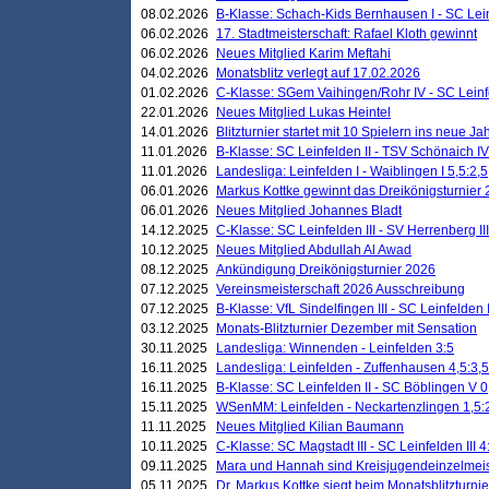
08.02.2026
B-Klasse: Schach-Kids Bernhausen I - SC Leinf
06.02.2026
17. Stadtmeisterschaft: Rafael Kloth gewinnt
06.02.2026
Neues Mitglied Karim Meftahi
04.02.2026
Monatsblitz verlegt auf 17.02.2026
01.02.2026
C-Klasse: SGem Vaihingen/Rohr IV - SC Leinfel
22.01.2026
Neues Mitglied Lukas Heintel
14.01.2026
Blitzturnier startet mit 10 Spielern ins neue J
11.01.2026
B-Klasse: SC Leinfelden II - TSV Schönaich IV
11.01.2026
Landesliga: Leinfelden I - Waiblingen I 5,5:2,5
06.01.2026
Markus Kottke gewinnt das Dreikönigsturnier
06.01.2026
Neues Mitglied Johannes Bladt
14.12.2025
C-Klasse: SC Leinfelden III - SV Herrenberg III
10.12.2025
Neues Mitglied Abdullah Al Awad
08.12.2025
Ankündigung Dreikönigsturnier 2026
07.12.2025
Vereinsmeisterschaft 2026 Ausschreibung
07.12.2025
B-Klasse: VfL Sindelfingen III - SC Leinfelden I
03.12.2025
Monats-Blitzturnier Dezember mit Sensation
30.11.2025
Landesliga: Winnenden - Leinfelden 3:5
16.11.2025
Landesliga: Leinfelden - Zuffenhausen 4,5:3,5
16.11.2025
B-Klasse: SC Leinfelden II - SC Böblingen V 0
15.11.2025
WSenMM: Leinfelden - Neckartenzlingen 1,5:
11.11.2025
Neues Mitglied Kilian Baumann
10.11.2025
C-Klasse: SC Magstadt III - SC Leinfelden III 4
09.11.2025
Mara und Hannah sind Kreisjugendeinzelmei
05.11.2025
Dr. Markus Kottke siegt beim Monatsblitzturn