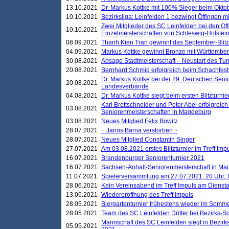
13.10.2021
Dr. Markus Kottke mit 100% Sieger beim Oktobe
10.10.2021
Bezirksliga: Leinfelden 1 bezwingt Öffingen mi
Zwei Mitglieder des SC Leinfelden bei den Of
10.10.2021
Einzelmeisterschaften von Schleswig-Holstei
08.09.2021
Thanh Kien Tran gewinnt das September-Blitz
04.09.2021
Markus Kottke gewinnt Bronze mit Württemberg
30.08.2021
Absage Stadtmeisterschaft – Neustart des Tur
20.08.2021
Bernhard Schmid erfolgreich beim Schachfesti
Dr. Markus Kottke bei der 29. Deutschen Sen
20.08.2021
Landesverbände
04.08.2021
Dr. Markus Kottke siegt beim ersten Blitzturn
Karl Brettschneider und Peter Abel erfolgreic
03.08.2021
Seniorenmeisterschaften in Magdeburg
03.08.2021
Neues Mitglied Felix Bowitz
28.07.2021
+ Janos Barna verstorben +
28.07.2021
Neues Mitglied Constantin Singer
27.07.2021
Am 03.08.2021 erstes Blitzturnier im Treff Im
16.07.2021
Brandenburger Seniorenturnier 2021
16.07.2021
Sachsen-Anhalt-Seniorenmeisterschaft in M
11.07.2021
Spielerversammlung am 27.07.2021, 20 Uhr, T
28.06.2021
Kein Vereinsabend im Treff Impuls am Dienst
13.06.2021
Wiedereröffnung des Treff Impuls
28.05.2021
Biergartenturnier frühestens wieder im Somm
28.05.2021
Team des SC Leinfelden Dritter bei Bezirks-S
Mannschaft des SC Leinfelden siegt in Bezirks
05.05.2021