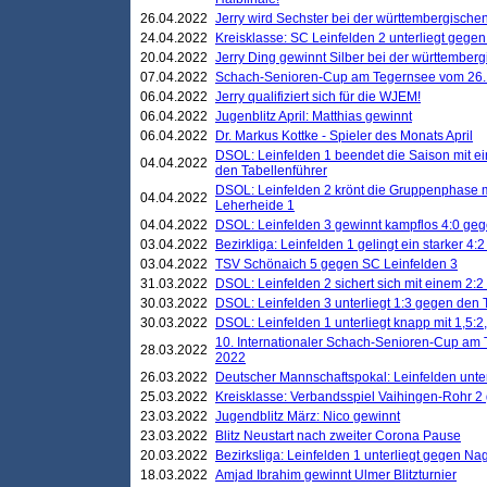
26.04.2022
Jerry wird Sechster bei der württembergische
24.04.2022
Kreisklasse: SC Leinfelden 2 unterliegt gege
20.04.2022
Jerry Ding gewinnt Silber bei der württemberg
07.04.2022
Schach-Senioren-Cup am Tegernsee vom 26. M
06.04.2022
Jerry qualifiziert sich für die WJEM!
06.04.2022
Jugenblitz April: Matthias gewinnt
06.04.2022
Dr. Markus Kottke - Spieler des Monats April
DSOL: Leinfelden 1 beendet die Saison mit e
04.04.2022
den Tabellenführer
DSOL: Leinfelden 2 krönt die Gruppenphase m
04.04.2022
Leherheide 1
04.04.2022
DSOL: Leinfelden 3 gewinnt kampflos 4:0 geg
03.04.2022
Bezirkliga: Leinfelden 1 gelingt ein starker 4
03.04.2022
TSV Schönaich 5 gegen SC Leinfelden 3
31.03.2022
DSOL: Leinfelden 2 sichert sich mit einem 2:2 d
30.03.2022
DSOL: Leinfelden 3 unterliegt 1:3 gegen den 
30.03.2022
DSOL: Leinfelden 1 unterliegt knapp mit 1,5
10. Internationaler Schach-Senioren-Cup am T
28.03.2022
2022
26.03.2022
Deutscher Mannschaftspokal: Leinfelden unte
25.03.2022
Kreisklasse: Verbandsspiel Vaihingen-Rohr 2 
23.03.2022
Jugendblitz März: Nico gewinnt
23.03.2022
Blitz Neustart nach zweiter Corona Pause
20.03.2022
Bezirksliga: Leinfelden 1 unterliegt gegen Nag
18.03.2022
Amjad Ibrahim gewinnt Ulmer Blitzturnier