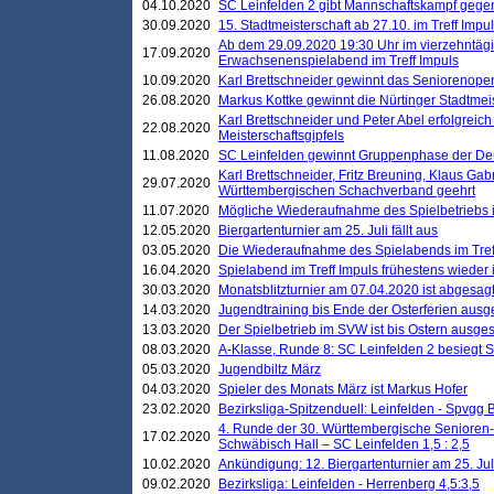
04.10.2020
SC Leinfelden 2 gibt Mannschaftskampf gege
30.09.2020
15. Stadtmeisterschaft ab 27.10. im Treff Impu
Ab dem 29.09.2020 19:30 Uhr im vierzehntäg
17.09.2020
Erwachsenenspielabend im Treff Impuls
10.09.2020
Karl Brettschneider gewinnt das Seniorenopen
26.08.2020
Markus Kottke gewinnt die Nürtinger Stadtmei
Karl Brettschneider und Peter Abel erfolgreic
22.08.2020
Meisterschaftsgipfels
11.08.2020
SC Leinfelden gewinnt Gruppenphase der De
Karl Brettschneider, Fritz Breuning, Klaus Gab
29.07.2020
Württembergischen Schachverband geehrt
11.07.2020
Mögliche Wiederaufnahme des Spielbetriebs
12.05.2020
Biergartenturnier am 25. Juli fällt aus
03.05.2020
Die Wiederaufnahme des Spielabends im Treff
16.04.2020
Spielabend im Treff Impuls frühestens wieder
30.03.2020
Monatsblitzturnier am 07.04.2020 ist abgesag
14.03.2020
Jugendtraining bis Ende der Osterferien ausg
13.03.2020
Der Spielbetrieb im SVW ist bis Ostern ausges
08.03.2020
A-Klasse, Runde 8: SC Leinfelden 2 besiegt 
05.03.2020
Jugendbiltz März
04.03.2020
Spieler des Monats März ist Markus Hofer
23.02.2020
Bezirksliga-Spitzenduell: Leinfelden - Spvgg 
4. Runde der 30. Württembergische Senioren
17.02.2020
Schwäbisch Hall – SC Leinfelden 1,5 : 2,5
10.02.2020
Ankündigung: 12. Biergartenturnier am 25. Juli
09.02.2020
Bezirksliga: Leinfelden - Herrenberg 4,5:3,5