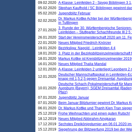
09.02.2020
A-Klasse: Leinfelden 2 - Spvgg Böblingen 3 1,
05.02.2020
Stephan Kaufhold / SC Böblingen gewinnt das 
05.02.2020
Jugendblitz Februar
Dr. Markus Kottke Achter bei der Württembergi
02.02.2020
in Tuttlingen
3. Runde der 30. Württembergische Senioren
27.01.2020
Leinfelden – Stuttgarter Schachfreunde III 2,5 
26.01.2020
Start der Vereinsmeisterschaft 2020 am 11. F
22.01.2020
Neues Mitglied Friedrich Knörzer
19.01.2020
Bezirksliga: Nagold - Leinfelden 4:4
18.01.2020
3. Platz in der Bezirksblitzeinzelmeisterschaft
18.01.2020
Markus Kottke ist Kreisblitzeinzelmeister 2019
16.01.2020
Neues Mitglied Thalia Mandal
12.01.2020
A-Klasse: Leinfelden 2 unterliegt Leonberg 2 
Deutscher Mannschaftspokal in Leinfelden-Ech
12.01.2020
knapp mit 1,5:2,5 gegen Dreisamtal, Augsbur
Deutsche Schach-Pokalmeisterschaft für Mann
10.01.2020
Augsburg (Bayern), SGEM Dreisamtal (Baden
Pfalz)
07.01.2020
Jugendblitz Januar
07.01.2020
Beim Januar Blitzturnier gewinnt Dr. Markus 
06.01.2020
Dr. Markus Kottke und Thanh Kien Tran siegen
25.12.2019
Frohe Weihnachten und einen guten Rutsch!
18.12.2019
Neues Mitglied Abbirahm Aingkaran
17.12.2019
Sechstes Dreikönigsturnier am 06.01.2020 im T
15.12.2019
Siegehrung der Blitzwertung 2019 bei der Wei