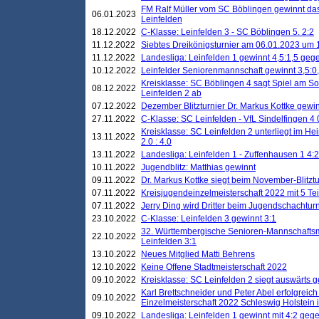
FM Ralf Müller vom SC Böblingen gewinnt das 
06.01.2023
Leinfelden
18.12.2022
C-Klasse: Leinfelden 3 - SC Böblingen 5. 2:2
11.12.2022
Siebtes Dreikönigsturnier am 06.01.2023 um 1
11.12.2022
Landesliga: Leinfelden 1 gewinnt 4,5:1,5 ge
10.12.2022
Leinfelder Seniorenmannschaft gewinnt 3,5:
Kreisklasse: SC Böblingen 4 sagt Spiel am S
08.12.2022
Leinfelden 2 ab
07.12.2022
Dezember Blitzturnier Dr. Markus Kottke gewin
27.11.2022
C-Klasse: SC Leinfelden - VfL Sindelfingen 4 
Kreisklasse: SC Leinfelden 2 unterliegt im H
13.11.2022
2.0 : 4.0
13.11.2022
Landesliga: Leinfelden 1 - Zuffenhausen 1 4:2
10.11.2022
Jugendblitz: Matthias gewinnt
09.11.2022
Dr. Markus Kottke siegt beim November-Blitztu
07.11.2022
Kreisjugendeinzelmeisterschaft 2022 mit 5 T
07.11.2022
Jerry Ding wird Dritter beim Jugendschachturn
23.10.2022
C-Klasse: Leinfelden 3 gewinnt 3:1
32. Württembergische Senioren-Mannschaftsm
22.10.2022
Leinfelden 3:1
13.10.2022
Neues Mitglied Matti Behrens
12.10.2022
Keine Offene Stadtmeisterschaft 2022
09.10.2022
Kreisklasse: SC Leinfelden 2 siegt auswärts g
Karl Brettschneider und Peter Abel erfolgreic
09.10.2022
Einzelmeisterschaft 2022 Schleswig Holstein 
09.10.2022
Landesliga: Leinfelden 1 gewinnt mit 4:2 geg