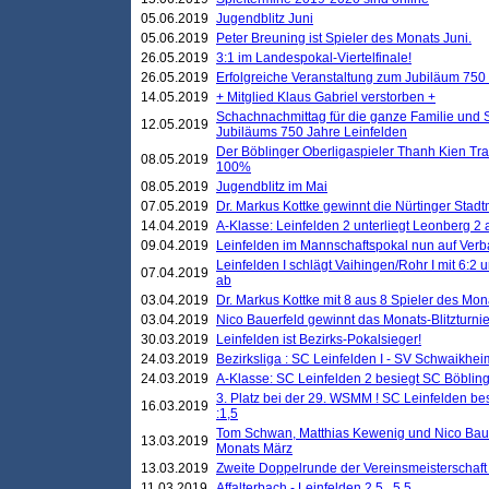
05.06.2019
Jugendblitz Juni
05.06.2019
Peter Breuning ist Spieler des Monats Juni.
26.05.2019
3:1 im Landespokal-Viertelfinale!
26.05.2019
Erfolgreiche Veranstaltung zum Jubiläum 750
14.05.2019
+ Mitglied Klaus Gabriel verstorben +
Schachnachmittag für die ganze Familie und 
12.05.2019
Jubiläums 750 Jahre Leinfelden
Der Böblinger Oberligaspieler Thanh Kien Tran
08.05.2019
100%
08.05.2019
Jugendblitz im Mai
07.05.2019
Dr. Markus Kottke gewinnt die Nürtinger Stadt
14.04.2019
A-Klasse: Leinfelden 2 unterliegt Leonberg 2 a
09.04.2019
Leinfelden im Mannschaftspokal nun auf Ver
Leinfelden I schlägt Vaihingen/Rohr I mit 6:2 
07.04.2019
ab
03.04.2019
Dr. Markus Kottke mit 8 aus 8 Spieler des Mona
03.04.2019
Nico Bauerfeld gewinnt das Monats-Blitzturnier
30.03.2019
Leinfelden ist Bezirks-Pokalsieger!
24.03.2019
Bezirksliga : SC Leinfelden I - SV Schwaikheim
24.03.2019
A-Klasse: SC Leinfelden 2 besiegt SC Böbling
3. Platz bei der 29. WSMM ! SC Leinfelden b
16.03.2019
:1,5
Tom Schwan, Matthias Kewenig und Nico Baue
13.03.2019
Monats März
13.03.2019
Zweite Doppelrunde der Vereinsmeisterschaft i
11.03.2019
Affalterbach - Leinfelden 2,5 . 5,5