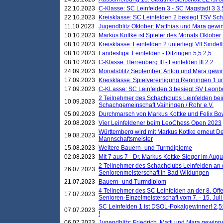
22.10.2023
C-Klasse: SC Leinfelden 3 - SC Magstadt 3 3,
22.10.2023
Kreisklasse: SC Leinfelden 2 besiegt TSV Schö
11.10.2023
Jugendblitz Oktober: Matthias und Mara gewi
10.10.2023
Markus Kottke ist Spieler des Monats Oktober
08.10.2023
Kreisklasse: Leinfelden 2 unterliegt Vfl Sindel
08.10.2023
Landesliga: Leinfelden - Ditzingen 5,5:2,5
08.10.2023
C-Klasse: Herrenberg III - Leinfelden III 2:2
24.09.2023
Monatsblitz September: Anton und Mara gew
17.09.2023
Kreisklasse: Spielvereinigung Renningen 1 unt
17.09.2023
C-KLasse: SC Leinfelden 3 besiegt SV Leonbe
2 Teilnehmer des Schachclubs Leinfelden bei
10.09.2023
Schachgemeinschaft Vaihingen / Rohr e.V.
05.09.2023
Durchmarsch von Markus Kottke und Felix Bow
20.08.2023
Vier Leinfeldener beim LeoChess Open 2023
Württemberg wird mit Markus Kottke erneut D
19.08.2023
Mannschaftsmeister
15.08.2023
Weitere Bauern- und Turmdiplome
02.08.2023
Mit 7 aus 7 - Dr. Markus Kottke Sieger im Augus
2 Teilnehmer des Schachclubs Leinfelden an 
26.07.2023
Seniorenmeisterschaft in Bad Wildungen
21.07.2023
Bauern- und Turmdiplom
4 Teilnehmer des SC Leinfelden an der 8. O
17.07.2023
Senioren-Einzelmeisterschaft vom 7. - 15. Jul
SC Leinfelden 1 ist DSOL-Pokalgewinner! 2,5:1
07.07.2023
!
06.07.2023
Jugendblitz: Friedrich, Matti und Mara gewinn