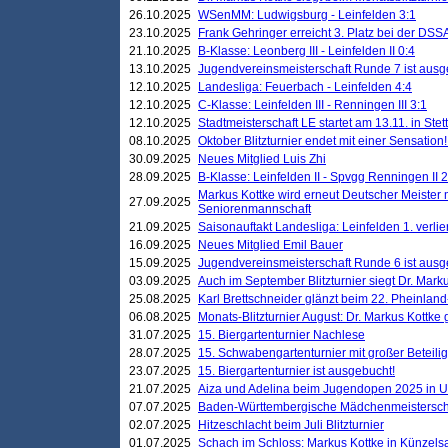
26.10.2025
WSenMM: Ludwigsburg - Leinfelden 3:1
23.10.2025
Frank Gehringer erreicht 3. Platz bei der DS
21.10.2025
B-Klasse: Leonberg III - Leinfelden II 0:4
13.10.2025
Jugendvereinsmeisterschaft Runde 7 ist ausg
12.10.2025
Landesliga: Feuerbach - Leinfelden 4:4
12.10.2025
C-Klasse: Leinfelden III - Renningen III 3:1
12.10.2025
Stadtmeisterschaft LE startet am 13.11. in Stet
08.10.2025
Oktober Blitzturnier endet mit einer Sensation!
30.09.2025
Neues Mitglied Luis Zhi
28.09.2025
B-Klasse: Leinfelden II - Spvgg Renningen II 2
Markus Kottke wird erneut Deutscher Meister 
27.09.2025
Seniorenmannschaft
21.09.2025
Saisonauftakt Landesliga: Leinfelden 1. verlier
16.09.2025
Neues Mitglied Emil Bauer
15.09.2025
Jugendvereinsmeisterschaft Runde 6 ist ausg
03.09.2025
Auch im September Blitzturnier siegt Dr. Mark
25.08.2025
Karl Brettschneider glänzt beim 22. Pheinlan
06.08.2025
Monats-Blitzturnier August: Dr. Markus Kottke
31.07.2025
15. Biergartenturnier Nachlese
28.07.2025
15. Schwabengartenturnier mit großer Beteili
23.07.2025
15. Biergartenturnier ist ausgebucht!
21.07.2025
Aiza und Adelina beim Jugendopen 2025 in 
07.07.2025
Baden-Württembergische Mädchenmeistersch
02.07.2025
Hitzeschlacht beim Juli Blitzturnier
01.07.2025
Schach im Schloss: Markus Kottke in Künzels