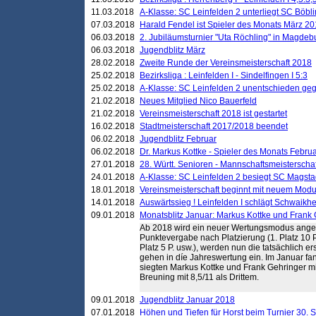
11.03.2018
A-Klasse: SC Leinfelden 2 unterliegt SC Böbli
07.03.2018
Harald Fendel ist Spieler des Monats März 2
06.03.2018
2. Jubiläumsturnier "Uta Röchling" in Magdebu
06.03.2018
Jugendblitz März
28.02.2018
Zweite Runde der Vereinsmeisterschaft 2018
25.02.2018
Bezirksliga : Leinfelden I - Sindelfingen I 5:3
25.02.2018
A-Klasse: SC Leinfelden 2 unentschieden geg
21.02.2018
Neues Mitglied Nico Bauerfeld
21.02.2018
Vereinsmeisterschaft 2018 ist gestartet
16.02.2018
Stadtmeisterschaft 2017/2018 beendet
06.02.2018
Jugendblitz Februar
06.02.2018
Dr. Markus Kottke - Spieler des Monats Febru
27.01.2018
28. Württ. Senioren - Mannschaftsmeisterscha
24.01.2018
A-Klasse: SC Leinfelden 2 besiegt SC Magstadt
18.01.2018
Vereinsmeisterschaft beginnt mit neuem Mod
14.01.2018
Auswärtssieg ! Leinfelden I schlägt Schwaikhei
09.01.2018
Monatsblitz Januar: Markus Kottke und Frank
Ab 2018 wird ein neuer Wertungsmodus angewa
Punktevergabe nach Platzierung (1. Platz 10 Punk
Platz 5 P. usw.), werden nun die tatsächlich e
gehen in díe Jahreswertung ein. Im Januar fa
siegten Markus Kottke und Frank Gehringer mit
Breuning mit 8,5/11 als Drittem.
09.01.2018
Jugendblitz Januar 2018
07.01.2018
Höhen und Tiefen für Horst beim Turnier 30. 