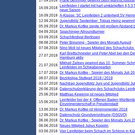
17.09.2018
Frank Gehringer gewinnt beim Mannschaftssi
Leinfelden I startet mit hart umkämpften 4,5:
16.09.2018
neue Saison
16.09.2018
A-Klasse: SC Leinfelden 2 unterliegt SV Herre
12.09.2018
Jugendblitz September: Tobias Heinz gewinnt
05.09.2018
Dr. Markus Kottke siegte mit großem Abstand 
04.09.2018
Spaichinger Allroundturnier
03.09.2018
Schachfestival Illertissen
08.08.2018
Peter Breuning - Spieler des Monats August
07.08.2018
Nino Moll ist neues Mitglied des Schachclubs
Karl Brettschneider und Peter Abel bei den D
27.07.2018
Hamburg aktiv
Mikhail Zaitsev gewinnt das 10. Sommer-Schn
21.07.2018
Leinfelden im Schwabengarten
17.07.2018
Dr. Markus Kottke - Spieler des Monats Juli 2
06.07.2018
Bezirksliga Stuttgart 2018 / 2019
03.07.2018
Nachtrag Jugendblitz Juni und Jugendblitz Jul
26.06.2018
Datenschutzerklärung des Schachclubs Lein
25.06.2018
Matthias Kewenig ist neues Mitglied
Leinfelder bei der 4. Offenen Baden-Württem
15.06.2018
Einzelmeisterschaft in Freudenstadt
13.06.2018
Dr. Markus Kottke ist Vereinsmeister 2018
12.06.2018
Datenschutz-Grundverordnung (DSGVO)
06.06.2018
Dr. Markus Kottke - Spieler des Monats Juni 
06.06.2018
Neues Mitglied Julius Kopplin
03.06.2018
Vier Leinfelder beim Schach im Schloss in K