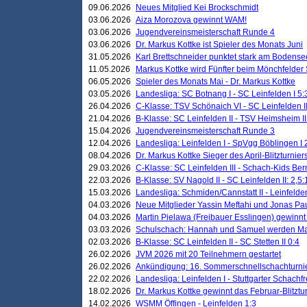
09.06.2026
Neues Mitglied Kei Brockschmidt
03.06.2026
Aiza Morozova gewinnt WAM!
03.06.2026
Jugendvereinsmeisterschaft Runde 4
03.06.2026
Dr. Markus Kottke ist Spieler des Monats Juni
31.05.2026
Karl Brettschneider punktet stark am Bodense
11.05.2026
Markus Kottke wird Fünfter beim Mönchfelder
06.05.2026
Spieler des Monats Mai - Dr. Markus Kottke
03.05.2026
Landesliga: SC Botnang I - SC Leinfelden I 5:
26.04.2026
C-Klasse: TSV Schönaich VI - SC Leinfelden II
21.04.2026
B-Klasse: SC Leinfelden II - TSV Heimsheim II
15.04.2026
Jugendvereinsmeisterschaft Runde 3
12.04.2026
Landesliga: Leinfelden I - SpVgg Böblingen I 
08.04.2026
Dr. Markus Kottke Sieger des April-Blitzturnier
29.03.2026
C-Klasse: SC Leinfelden III - Schach-Kids Ber
22.03.2026
B-Klasse: SV Nagold II - SC Leinfelden II: 2,5:
15.03.2026
Landesliga: Schmiden/Cannstatt II - Leinfelden
04.03.2026
Neue Mitglieder Yassin Meftahi und Jonas Pa
04.03.2026
Martin Pielawa (Freibauer Esslingen) gewinnt 
03.03.2026
Schulschach: Hannah und Samuel werden Ma
02.03.2026
B-Klasse: SC Leinfelden II - SC Stetten II 0:4
26.02.2026
JVM 2026 mit 20 Teilnehmern gestartet
26.02.2026
Ankündigung: 16. Sommerschnellschachturnie
22.02.2026
Landesliga: Leinfelden I - Stuttgarter Schachfr
18.02.2026
Dr. Markus Kottke gewinnt das Februar-Blitztu
14.02.2026
WSMM Öffingen - Leinfelden 1:3