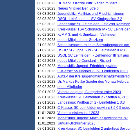
08.03.2023
Dr. Markus Kottke Blitz Sieger im März
08.03.2023
Neues Mitglied Ben Streib
08.03.2023
Jugendblitz: Matthias und Friedrich siegen
08.03.2023
DSOL: Leinfelden II - SV Königsbrück 2:2
05.03.2023
Landesliga: SC Leinfelden I - SpVgg Rommels
05.03.2023
Kreisklasse: TSV Schönach IV - SC Leinfelden 
26.02.2023
KJMM 3. und 4. Spieltag in Vaihingen
22.02.2023
neues Mitglied Luis Setzkorn
21.02.2023
Schnellschachturnier im Schwabengarten am
21.02.2023
DSOL: SG Lippe Süd - SC Leinfelden II 4:0
21.02.2023
DSOL SC Leinfelden I - Zehlendorf III fällt aus
15.02.2023
neues Mitglied Constantin Richert
15.02.2023
Monatsblitz Jugend: Friedrich gewinnt
13.02.2023
C-Klasse: SV Nagold II - SC Leinfelden III 3:1
12.02.2023
Auftakt der Kreisjugendmannschaftsmeistersc
08.02.2023
Dr. Markus Kottke Spieler des Monats Februar
02.02.2023
neue Mitglieder
30.01.2023
Vorankündigung: Biergartenturnier 2023
29.01.2023
Kreisklasse: SC Leinfelden 2 - Stetten 4,5:1,5
29.01.2023
Landesliga: Wolfbusch 2 - Leinfelden 1 3:3
15.01.2023
C-Klasse: SC Leinfelden gewinnt 3,5:0,5 geg
11.01.2023
Vereinsmeisterschaft 2023
11.01.2023
Monatsblitz Jugend: Matthias gewinnt mit 7/7
11.01.2023
Januar-Blitzturnier 2023
08.01.2023
Kreisklasse: SC Leinfelden 2 unterliegt Spvg