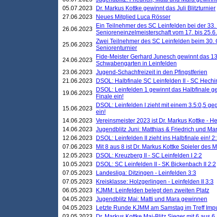
05.07.2023
Dr. Markus Kottke gewinnt das Juli Blitzturnier
27.06.2023
Neues Mitglied Luca Rösser
Ein Teilnehmer des SC Leinfelden bei der 33.
26.06.2023
Senioreneinzelmeisterschaft vom 17. bis 25.
Zwei Teilnehmer des SC Leinfelden beim 30.
25.06.2023
Seniorenturnier
Fide-Meister Gerhard Junesch gewinnt das 1
24.06.2023
Schwabengarten in Leinfelden
23.06.2023
Jugend-Schachfreizeit in den Pfingstferien
21.06.2023
DSOL: Halbfinale SC Leinfelden II - SC Hechi
DSOL: Leinfelden 1 gewinnt das Halbfinale geg
19.06.2023
Finale ein!
DSOL: Leinfelden I zieht mit einem 3.5:0,5 g
15.06.2023
ein!
14.06.2023
Vereinsmeister 2023 ist Dr. Markus Kottke - 
14.06.2023
Jugendblitz Juni: Matthias & Friedrich und M
12.06.2023
DSOL: Leinfelden II zieht ins Halbfinale ein! 2
07.06.2023
Mit 8 aus 8 ist Dr. Markus Kottke Spieler des 
12.05.2023
DSOL: Kreuzberg II - SC Leinfelden I 2:2
10.05.2023
DSOL: SC Leinfelden II - SK Bickenbach II 2:2
07.05.2023
Landesliga: Ditzingen - Leinfelden 3:3
07.05.2023
Kreisklasse: Holzgerlingen - Leinfelden II 3:3
06.05.2023
KJMM: Leinfelden belegt den zweiten Platz
04.05.2023
Jugendblitz Mai: Matti und Mara gewinnen
04.05.2023
Letzte Runde KJMM am Samstag im Treff Imp
03.05.2023
Dr. Markus Kottke Mai-Blitz Sieger mit 6 aus 6