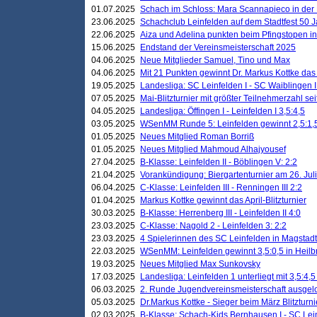
01.07.2025
Schach im Schloss: Mara Scannapieco in der
23.06.2025
Schachclub Leinfelden auf dem Stadtfest 50 
22.06.2025
Aiza und Adelina punkten beim Pfingstopen i
15.06.2025
Endstand der Vereinsmeisterschaft 2025
04.06.2025
Neue Mitglieder Samuel, Tino und Max
04.06.2025
Mit 21 Punkten gewinnt Dr. Markus Kottke das J
19.05.2025
Landesliga: SC Leinfelden I - SC Waiblingen I
07.05.2025
Mai-Blitzturnier mit größter Teilnehmerzahl se
04.05.2025
Landesliga: Öffingen I - Leinfelden I 3,5:4,5
03.05.2025
WSenMM Runde 5: Leinfelden gewinnt 2,5:1,
01.05.2025
Neues Mitglied Roman Borriß
01.05.2025
Neues Mitglied Mahmoud Alhajyousef
27.04.2025
B-Klasse: Leinfelden II - Böblingen V: 2:2
21.04.2025
Vorankündigung: Biergartenturnier am 26. Juli
06.04.2025
C-Klasse: Leinfelden III - Renningen III 2:2
01.04.2025
Markus Kottke gewinnt das April-Blitzturnier
30.03.2025
B-Klasse: Herrenberg III - Leinfelden II 4:0
23.03.2025
C-Klasse: Nagold 2 - Leinfelden 3: 2:2
23.03.2025
4 Spielerinnen des SC Leinfelden in Magstadt
22.03.2025
WSenMM: Leinfelden gewinnt 3,5:0,5 in Heilb
19.03.2025
Neues Mitglied Max Sunkovsky
17.03.2025
Landesliga: Leinfelden 1 unterliegt mit 3,5:4,5
06.03.2025
2. Runde Jugendvereinsmeisterschaft ausgel
05.03.2025
Dr.Markus Kottke - Sieger beim März Blitzturni
02.03.2025
B-Klasse: Schach-Kids Bernhausen I - SC Lein