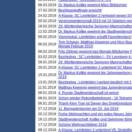
06.03.2019
Dr. Markus Kottke gewinnt März-Blitzturnier
27.02.2019
Bezirkspokalfinale erreicht!
24.02.2019
A-Klasse: SC Leinfelden 2 remisiert gegen SV
20.02.2019
Vereinsmeisterschaft 2019 mit 10 Spielern ges
18.02.2019
29. Württembergische Senioren-Mannschaftsm
12.02.2019
Dr. Markus Kottke gewinnt die Stadtmeistersc
09.02.2019
Viererpokal: Leinfelden schafft Favoritensturz!
Tom Schwan, Matthias Kewenig und Nico Baue
06.02.2019
Monats Februar 2019
06.02.2019
Fritz Zöllmer gewinnt das Monats-Blitzturnier 
03.02.2019
Bezirksliga : SC Leinfelden I - SV Leonberg 4:
26.01.2019
29. Württembergische Senioren-Mannschaftsm
20.01.2019
A-Klasse: SC Leinfelden 2 unterliegt SC Magst
Dr. Markus Kottke gewinnt die Jahreswertung d
15.01.2019
2018
13.01.2019
Bezirksliga : Leinfelden I verliert deutlich mit 
11.01.2019
Matthias Kewenig gewinnt das Jugendmonatsbl
08.01.2019
4. Runde Stadtmeisterschaft ist gelost
08.01.2019
Schon wieder Rekordbeteiligung - 16 Teilneh
06.01.2019
Thanh Kien Tran ist Sieger des Dreikönigstur
27.12.2018
11. Biergartenturnier am 20. Juli 2019
20.12.2018
Frohe Weihnachten und ein gutes Neues Jah
19.12.2018
Stadtmeisterschaft: Kottke und Gehringer führ
17.12.2018
Schöne Weihnachtsfeier 2018
09.12.2018
A-Klasse: Leinfelden 2 unterliegt VfL Sindelfin