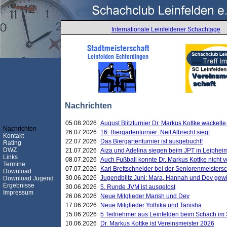
Internationale Leinfeldener Schachtage
Nachrichten
05.08.2026
August Blitzturnier Dr. Markus Kottke wackel
Nachrichten
26.07.2026
16. Biergartenturnier: Neil Albrecht siegt
Kontakt
22.07.2026
Das Biergartenturnier ist ausgebucht!
Rating
DWZ
21.07.2026
Aiza und Adelina siegen beim JPT in Leiphei
Links
08.07.2026
Auch Fußball konnte Dr. Markus Kottke nicht
Termine
07.07.2026
Karl Brettschneider bei der Seniorenmeister
Download
30.06.2026
Jugendblitz Juni: Mara, Hannah und Dev gew
Download Jugend
Ergebnisse
30.06.2026
5. Runde JVM ist ausgelost
Impressum
26.06.2026
Neue Mitglieder Marish und Dev
17.06.2026
Neue Mitglieder Yothika und Tanisha
15.06.2026
5 Teilnehmer aus Leinfelden beim Schach im 
10.06.2026
Dr. Markus Kottke ist Vereinsmeister 2026