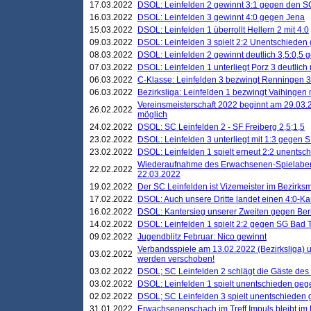
17.03.2022
DSOL: Leinfelden 2 gewinnt 3:1 gegen den 
16.03.2022
DSOL: Leinfelden 3 gewinnt 4:0 gegen Jena
15.03.2022
DSOL: Leinfelden 1 überrollt Hellern 2 mit 4:0
09.03.2022
DSOL: Leinfelden 3 spielt 2:2 Unentschieden
08.03.2022
DSOL: Leinfelden 2 gewinnt deutlich 3,5:0,5
07.03.2022
DSOL: Leinfelden 1 unterliegt Porz 3 deutlich 
06.03.2022
C-Klasse: Leinfelden 3 bezwingt Renningen 3 
06.03.2022
Bezirksliga: Leinfelden 1 bezwingt Vaihingen m
Vereinsmeisterschaft 2022 beginnt am 29.03.2
26.02.2022
möglich
24.02.2022
DSOL: SC Leinfelden 2 - SF Freiberg 2,5;1,5
23.02.2022
DSOL: Leinfelden 3 unterliegt mit 1:3 gegen S
23.02.2022
DSOL: Leinfelden 1 spielt erneut 2:2 unentsc
Wiederaufnahme des Erwachsenen-Spielabend
22.02.2022
22.03.2022
19.02.2022
Der SC Leinfelden ist Vizemeister im Bezirksm
17.02.2022
DSOL: Auch unsere Dritte landet einen 4:0-Ka
16.02.2022
DSOL: Kantersieg unserer Zweiten gegen Ber
14.02.2022
DSOL: Leinfelden 1 spielt 2:2 gegen SG Bad 
09.02.2022
Jugendblitz Februar: Nico gewinnt
Verbandsspiele am 13.02.2022 (Bezirksliga) 
03.02.2022
werden verschoben!
03.02.2022
DSOL; SC Leinfelden 2 schlägt die Gäste des
03.02.2022
DSOL: Leinfelden 1 spielt unentschieden gege
02.02.2022
DSOL; SC Leinfelden 3 spielt unentschieden
31.01.2022
Erwachsenenschach im Treff Impuls bleibt im