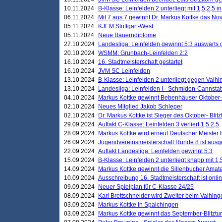
10.11.2024
B-Klasse: Leinfelden 2 unterliegt mit 1,5;2,5 
06.11.2024
Mit 7 aus 7 gewinnt Dr. Markus Kottke das Nov
05.11.2024
KJEM Stuttgart-West
05.11.2024
Neue Bauerndiplome
27.10.2024
Landesliga: Leinfelden gewinnt 5:3 auswärts
20.10.2024
WSMM: Grunbach-Leinfelden 2:2
16.10.2024
16. Stadtmeisterschaft gestartet
16.10.2024
JVM SC Leinfelden
13.10.2024
B-Klasse: Leinfelden 2 unterliegt gegen Vaihi
13.10.2024
Landesliga: Leinfelden I - Schmiden-Cannstatt 
04.10.2024
Markus Kottke gewinnt Bebenhäuser Oktober-B
02.10.2024
Neues Mitglied Jakob Schleper
02.10.2024
Dr. Markus Kottke ist Sieger des Oktober- Blitz
29.09.2024
Auftakt C-Klasse: Leinfelden 3 verliert 1,5:2,5
28.09.2024
Markus Kottke wird erneut Deutscher Meister 
26.09.2024
Jugendvereinsmeisterschaft Runde 8 ist ausg
22.09.2024
Auftakt Landesliga: Leinfelden gewinnt 5:3
15.09.2024
B-Klasse: Leinfelden 2 unterliegt knapp mit 1,
14.09.2024
Markus Kottke gewinnt die Sillenbucher Amate
10.09.2024
Ausschreibung 16. Stadtmeisterschaft ist onli
09.09.2024
Neuer Spielplan für C-Klasse 24/25
08.09.2024
Karl Brettschneider wird Zweiter beim Vaihing
03.09.2024
Markus Kottke in Spaichingen
03.09.2024
Markus Kottke gewinnt das September-Blitztur