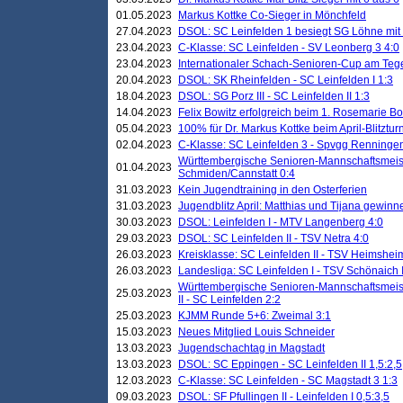
01.05.2023
Markus Kottke Co-Sieger in Mönchfeld
27.04.2023
DSOL: SC Leinfelden 1 besiegt SG Löhne mit 
23.04.2023
C-Klasse: SC Leinfelden - SV Leonberg 3 4:0
23.04.2023
Internationaler Schach-Senioren-Cup am Te
20.04.2023
DSOL: SK Rheinfelden - SC Leinfelden I 1:3
18.04.2023
DSOL: SG Porz III - SC Leinfelden II 1:3
14.04.2023
Felix Bowitz erfolgreich beim 1. Rosemarie B
05.04.2023
100% für Dr. Markus Kottke beim April-Blitztur
02.04.2023
C-Klasse: SC Leinfelden 3 - Spvgg Renningen
Württembergische Senioren-Mannschaftsmeist
01.04.2023
Schmiden/Cannstatt 0:4
31.03.2023
Kein Jugendtraining in den Osterferien
31.03.2023
Jugendblitz April: Matthias und Tijana gewinn
30.03.2023
DSOL: Leinfelden I - MTV Langenberg 4:0
29.03.2023
DSOL: SC Leinfelden II - TSV Netra 4:0
26.03.2023
Kreisklasse: SC Leinfelden II - TSV Heimsheim
26.03.2023
Landesliga: SC Leinfelden I - TSV Schönaich II
Württembergische Senioren-Mannschaftsmeiste
25.03.2023
II - SC Leinfelden 2:2
25.03.2023
KJMM Runde 5+6: Zweimal 3:1
15.03.2023
Neues Mitglied Louis Schneider
13.03.2023
Jugendschachtag in Magstadt
13.03.2023
DSOL: SC Eppingen - SC Leinfelden II 1,5:2,5
12.03.2023
C-Klasse: SC Leinfelden - SC Magstadt 3 1:3
09.03.2023
DSOL: SF Pfullingen II - Leinfelden I 0,5:3,5