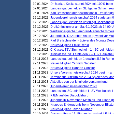
10.01.2024
Dr. Markus Kottke startet 2024 mit 100% beim 
07.01.2024
Landesliga: Leinfelden Stuttgarter Schachfreun
06.01.2024
Karl Brettschneider gewinnt das 8. Dreikönigs
29.12.2023
Jugendvereinsmeisterschaft 2024 startet am 0
17.12.2023
Landesliga: Leinfelden unterliegt Backnang kn
15.12.2023
Dreikönigsturnier am Sa, 6.1.2023 ab 14:00 U
09.12.2023
Württembergische Senioren-Mannschaftsmeiste
06.12.2023
Jugendblitz Dezember: Anton gewinnt vor Matt
06.12.2023
Karl Brettschneider - Spieler des Monats De
05.12.2023
Neues Mitglied Emile Renkl
03.12.2023
C-Klasse: TSV Simmozheim 1 - SC Leinfelden
03.12.2023
Kreisklasse: SC Leinfelden 2 – TSV Heimshei
26.11.2023
Landesliga: Leinfelden 1 gewinnt 5:3 in Ro
22.11.2023
Neues Mitglied Yannick Nägelein
22.11.2023
Neues Mitglied Hannah Gonsior
21.11.2023
Unsere Vereinsmeisterschaft 2024 beginnt am
21.11.2023
Termine für Blitzturniere 2024 Spieler des Mon
21.11.2023
Aktuelles von der Mitgliederversammlung
20.11.2023
Jugendvereinsmeisterschaft 2023
12.11.2023
Landesliga: SC Leinfelden I - SV Wolfbusch II 
10.11.2023
KJEM auf der Diepoldsburg
08.11.2023
Jugendblitz November: Matthias und Tijana 
08.11.2023
Knappes Endergebnis beim November Blitztur
07.11.2023
Neues Mitglied Jakob Rudhart
24.10.2023
Ausschreibung 15. Stadtmeisterschaft LE ist o