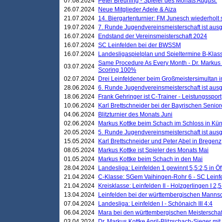
07.08.2024
Peter Breuning - Spieler des Monats August.
26.07.2024
Neue Mitglieder Adele & Aiza
21.07.2024
14. Biergartenturnier: FM Junesch wiederholt
19.07.2024
7. Runde Jugendvereinsmeisterschaft ist ausg
16.07.2024
Endstand der Vereinsmeisterschaft 2024
16.07.2024
SC Leinfelden bei der BWSSM
16.07.2024
Landesligaspielplan und Spieltermine B-Kla
Same Procedure As Every Month - Dr. Markus 
03.07.2024
Scoring 100%
02.07.2024
Drei Leinfeldener beim Großmeistersimultan 
28.06.2024
6. Runde Jugendvereinsmeisterschaft ist ausg
18.06.2024
Frank Gehringer ist C-Trainer - Leistungssport
10.06.2024
Karl Brettschneider bei der Bayrischen Senio
04.06.2024
Blitzturnier des Monats Juni
02.06.2024
Markus Kottke beim Schach im Schloss in Kü
20.05.2024
5. Runde Jugendvereinsmeisterschaft ist ausg
15.05.2024
Karl Brettschneider und Peter Abel in Bregenz
08.05.2024
Markus Kottke ist Spieler des Monats Mai
01.05.2024
Markus Kottke beim Schach in den Mai
28.04.2024
Landesliga: Leinfelden 1 gewinnt 5,5:2,5 in Ö
21.04.2024
C-Klasse: SGem Vaihingen-Rohr 6 - SC Leinfe
21.04.2024
Kreisklasse: Leinfelden II - Holzgerlingen I 2,5
13.04.2024
Leinfelden bei der württembergischen Mannsc
07.04.2024
Landesliga: Leinfelden I - Schönaich III 4:4
06.04.2024
Mara bei den württembergischen Meisterscha
03.04.2024
Dr. Markus Kottke April-Blitzschach-Sieger mit