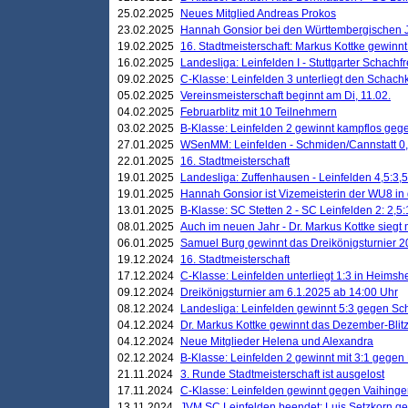
25.02.2025
Neues Mitglied Andreas Prokos
23.02.2025
Hannah Gonsior bei den Württembergischen 
19.02.2025
16. Stadtmeisterschaft: Markus Kottke gewinnt 
16.02.2025
Landesliga: Leinfelden I - Stuttgarter Schachfr
09.02.2025
C-Klasse: Leinfelden 3 unterliegt den Schach
05.02.2025
Vereinsmeisterschaft beginnt am Di, 11.02.
04.02.2025
Februarblitz mit 10 Teilnehmern
03.02.2025
B-Klasse: Leinfelden 2 gewinnt kampflos ge
27.01.2025
WSenMM: Leinfelden - Schmiden/Cannstatt 0,
22.01.2025
16. Stadtmeisterschaft
19.01.2025
Landesliga: Zuffenhausen - Leinfelden 4,5:3,5
19.01.2025
Hannah Gonsior ist Vizemeisterin der WU8 i
13.01.2025
B-Klasse: SC Stetten 2 - SC Leinfelden 2: 2,5:
08.01.2025
Auch im neuen Jahr - Dr. Markus Kottke siegt 
06.01.2025
Samuel Burg gewinnt das Dreikönigsturnier 
19.12.2024
16. Stadtmeisterschaft
17.12.2024
C-Klasse: Leinfelden unterliegt 1:3 in Heimsh
09.12.2024
Dreikönigsturnier am 6.1.2025 ab 14:00 Uhr
08.12.2024
Landesliga: Leinfelden gewinnt 5:3 gegen Sc
04.12.2024
Dr. Markus Kottke gewinnt das Dezember-Blitz
04.12.2024
Neue Mitglieder Helena und Alexandra
02.12.2024
B-Klasse: Leinfelden 2 gewinnt mit 3:1 gegen
21.11.2024
3. Runde Stadtmeisterschaft ist ausgelost
17.11.2024
C-Klasse: Leinfelden gewinnt gegen Vaihinge
13.11.2024
JVM SC Leinfelden beendet: Luis Setzkorn ge