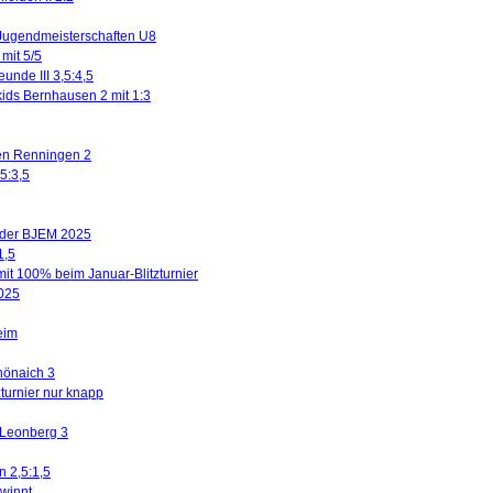
Jugendmeisterschaften U8
mit 5/5
eunde III 3,5:4,5
kids Bernhausen 2 mit 1:3
gen Renningen 2
5:3,5
n der BJEM 2025
1,5
mit 100% beim Januar-Blitzturnier
2025
eim
hönaich 3
turnier nur knapp
 Leonberg 3
n 2,5:1,5
winnt