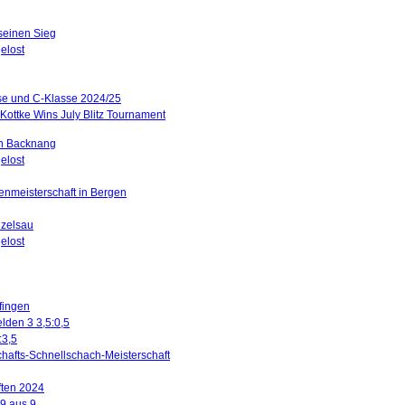
 seinen Sieg
elost
sse und C-Klasse 2024/25
Kottke Wins July Blitz Tournament
in Backnang
elost
renmeisterschaft in Bergen
nzelsau
elost
ffingen
lden 3 3,5:0,5
:3,5
hafts-Schnellschach-Meisterschaft
ften 2024
 9 aus 9