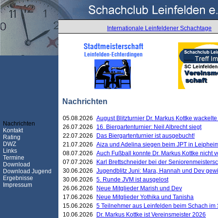
Internationale Leinfeldener Schachtage
Nachrichten
05.08.2026
August Blitzturnier Dr. Markus Kottke wackel
Nachrichten
26.07.2026
16. Biergartenturnier: Neil Albrecht siegt
Kontakt
22.07.2026
Das Biergartenturnier ist ausgebucht!
Rating
DWZ
21.07.2026
Aiza und Adelina siegen beim JPT in Leiphei
Links
08.07.2026
Auch Fußball konnte Dr. Markus Kottke nicht
Termine
07.07.2026
Karl Brettschneider bei der Seniorenmeister
Download
30.06.2026
Jugendblitz Juni: Mara, Hannah und Dev gew
Download Jugend
Ergebnisse
30.06.2026
5. Runde JVM ist ausgelost
Impressum
26.06.2026
Neue Mitglieder Marish und Dev
17.06.2026
Neue Mitglieder Yothika und Tanisha
15.06.2026
5 Teilnehmer aus Leinfelden beim Schach im 
10.06.2026
Dr. Markus Kottke ist Vereinsmeister 2026