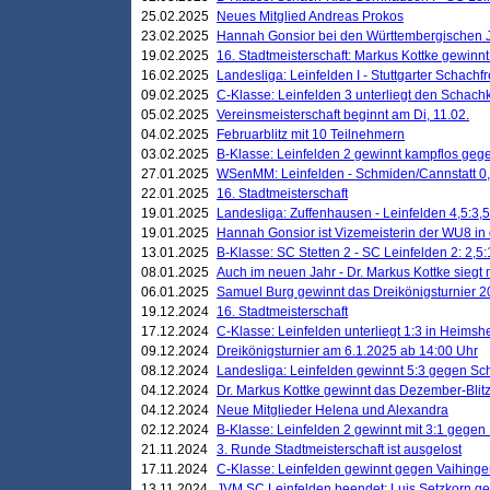
25.02.2025
Neues Mitglied Andreas Prokos
23.02.2025
Hannah Gonsior bei den Württembergischen 
19.02.2025
16. Stadtmeisterschaft: Markus Kottke gewinnt 
16.02.2025
Landesliga: Leinfelden I - Stuttgarter Schachfr
09.02.2025
C-Klasse: Leinfelden 3 unterliegt den Schach
05.02.2025
Vereinsmeisterschaft beginnt am Di, 11.02.
04.02.2025
Februarblitz mit 10 Teilnehmern
03.02.2025
B-Klasse: Leinfelden 2 gewinnt kampflos ge
27.01.2025
WSenMM: Leinfelden - Schmiden/Cannstatt 0,
22.01.2025
16. Stadtmeisterschaft
19.01.2025
Landesliga: Zuffenhausen - Leinfelden 4,5:3,5
19.01.2025
Hannah Gonsior ist Vizemeisterin der WU8 i
13.01.2025
B-Klasse: SC Stetten 2 - SC Leinfelden 2: 2,5:
08.01.2025
Auch im neuen Jahr - Dr. Markus Kottke siegt 
06.01.2025
Samuel Burg gewinnt das Dreikönigsturnier 
19.12.2024
16. Stadtmeisterschaft
17.12.2024
C-Klasse: Leinfelden unterliegt 1:3 in Heimsh
09.12.2024
Dreikönigsturnier am 6.1.2025 ab 14:00 Uhr
08.12.2024
Landesliga: Leinfelden gewinnt 5:3 gegen Sc
04.12.2024
Dr. Markus Kottke gewinnt das Dezember-Blitz
04.12.2024
Neue Mitglieder Helena und Alexandra
02.12.2024
B-Klasse: Leinfelden 2 gewinnt mit 3:1 gegen
21.11.2024
3. Runde Stadtmeisterschaft ist ausgelost
17.11.2024
C-Klasse: Leinfelden gewinnt gegen Vaihinge
13.11.2024
JVM SC Leinfelden beendet: Luis Setzkorn ge