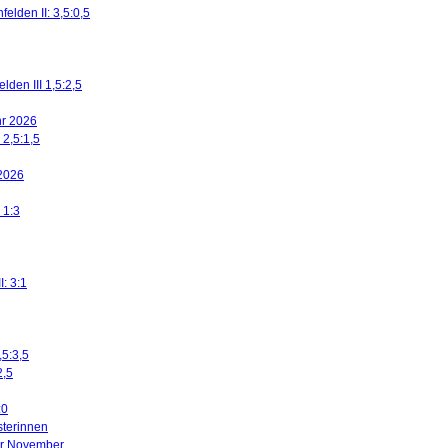
elden II: 3,5:0,5
den III 1,5:2,5
ahr 2026
 2,5:1,5
 2026
 1:3
I: 3:1
,5:3,5
2,5
:0
sterinnen
ier November