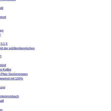
SAM
elost
ten
!
,5:1,5
mit der württembergischen
t
elost
us Kottke
d-Pfalz-Seniorenopen
 gewinnt mit 100%
gung
Untergrombach
aft
au