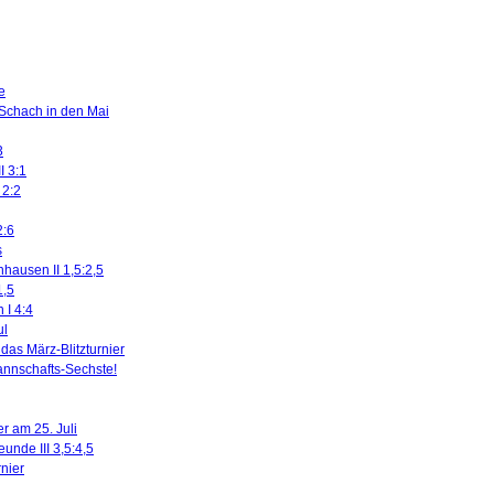
e
 Schach in den Mai
3
I 3:1
 2:2
2:6
s
nhausen II 1,5:2,5
1,5
 I 4:4
ul
das März-Blitzturnier
nnschafts-Sechste!
r am 25. Juli
eunde III 3,5:4,5
rnier