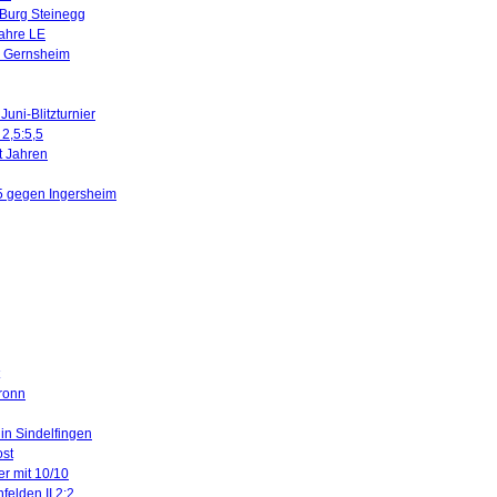
 Burg Steinegg
Jahre LE
n Gernsheim
uni-Blitzturnier
 2,5:5,5
it Jahren
5 gegen Ingersheim
ronn
 in Sindelfingen
ost
er mit 10/10
felden II 2:2