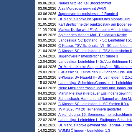
09.06.2026
Neues Mitglied Kei Brockschmidt
03.06.2026
Aiza Morozova gewinnt WAM!
03.06.2026
Jugendvereinsmeisterschaft Runde 4
03.06.2026
Dr. Markus Kottke ist Spieler des Monats Juni
31.05.2026
Karl Brettschneider punktet stark am Bodense
11.05.2026
Markus Kottke wird Fünfter beim Mönchfelder
06.05.2026
Spieler des Monats Mai - Dr. Markus Kottke
03.05.2026
Landesliga: SC Botnang I - SC Leinfelden I 5:
26.04.2026
C-Klasse: TSV Schönaich VI - SC Leinfelden II
21.04.2026
B-Klasse: SC Leinfelden II - TSV Heimsheim II
15.04.2026
Jugendvereinsmeisterschaft Runde 3
12.04.2026
Landesliga: Leinfelden I - SpVgg Böblingen I 
08.04.2026
Dr. Markus Kottke Sieger des April-Blitzturnier
29.03.2026
C-Klasse: SC Leinfelden III - Schach-Kids Ber
22.03.2026
B-Klasse: SV Nagold II - SC Leinfelden II: 2,5:
15.03.2026
Landesliga: Schmiden/Cannstatt II - Leinfelden
04.03.2026
Neue Mitglieder Yassin Meftahi und Jonas Pa
04.03.2026
Martin Pielawa (Freibauer Esslingen) gewinnt 
03.03.2026
Schulschach: Hannah und Samuel werden Ma
02.03.2026
B-Klasse: SC Leinfelden II - SC Stetten II 0:4
26.02.2026
JVM 2026 mit 20 Teilnehmern gestartet
26.02.2026
Ankündigung: 16. Sommerschnellschachturnie
22.02.2026
Landesliga: Leinfelden I - Stuttgarter Schachfr
18.02.2026
Dr. Markus Kottke gewinnt das Februar-Blitztu
14.02.2026
WSMM Öffingen - Leinfelden 1:3