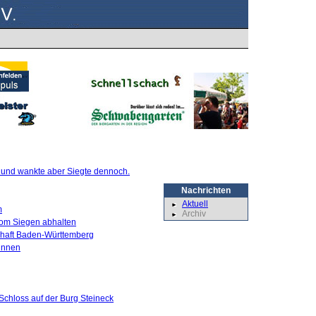
te und wankte aber Siegte dennoch.
Nachrichten
Aktuell
m
Archiv
 vom Siegen abhalten
schaft Baden-Württemberg
innen
Schloss auf der Burg Steineck