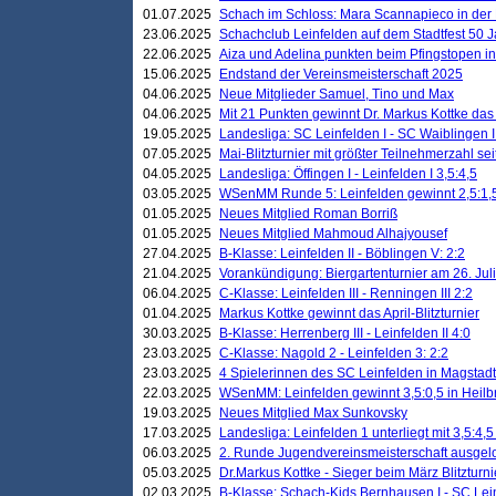
01.07.2025
Schach im Schloss: Mara Scannapieco in der
23.06.2025
Schachclub Leinfelden auf dem Stadtfest 50 
22.06.2025
Aiza und Adelina punkten beim Pfingstopen i
15.06.2025
Endstand der Vereinsmeisterschaft 2025
04.06.2025
Neue Mitglieder Samuel, Tino und Max
04.06.2025
Mit 21 Punkten gewinnt Dr. Markus Kottke das J
19.05.2025
Landesliga: SC Leinfelden I - SC Waiblingen I
07.05.2025
Mai-Blitzturnier mit größter Teilnehmerzahl se
04.05.2025
Landesliga: Öffingen I - Leinfelden I 3,5:4,5
03.05.2025
WSenMM Runde 5: Leinfelden gewinnt 2,5:1,
01.05.2025
Neues Mitglied Roman Borriß
01.05.2025
Neues Mitglied Mahmoud Alhajyousef
27.04.2025
B-Klasse: Leinfelden II - Böblingen V: 2:2
21.04.2025
Vorankündigung: Biergartenturnier am 26. Juli
06.04.2025
C-Klasse: Leinfelden III - Renningen III 2:2
01.04.2025
Markus Kottke gewinnt das April-Blitzturnier
30.03.2025
B-Klasse: Herrenberg III - Leinfelden II 4:0
23.03.2025
C-Klasse: Nagold 2 - Leinfelden 3: 2:2
23.03.2025
4 Spielerinnen des SC Leinfelden in Magstadt
22.03.2025
WSenMM: Leinfelden gewinnt 3,5:0,5 in Heilb
19.03.2025
Neues Mitglied Max Sunkovsky
17.03.2025
Landesliga: Leinfelden 1 unterliegt mit 3,5:4,5
06.03.2025
2. Runde Jugendvereinsmeisterschaft ausgel
05.03.2025
Dr.Markus Kottke - Sieger beim März Blitzturni
02.03.2025
B-Klasse: Schach-Kids Bernhausen I - SC Lein