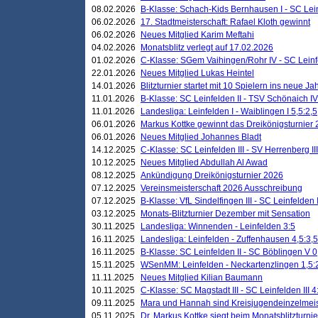
08.02.2026
B-Klasse: Schach-Kids Bernhausen I - SC Leinf
06.02.2026
17. Stadtmeisterschaft: Rafael Kloth gewinnt
06.02.2026
Neues Mitglied Karim Meftahi
04.02.2026
Monatsblitz verlegt auf 17.02.2026
01.02.2026
C-Klasse: SGem Vaihingen/Rohr IV - SC Leinfel
22.01.2026
Neues Mitglied Lukas Heintel
14.01.2026
Blitzturnier startet mit 10 Spielern ins neue J
11.01.2026
B-Klasse: SC Leinfelden II - TSV Schönaich IV
11.01.2026
Landesliga: Leinfelden I - Waiblingen I 5,5:2,5
06.01.2026
Markus Kottke gewinnt das Dreikönigsturnier
06.01.2026
Neues Mitglied Johannes Bladt
14.12.2025
C-Klasse: SC Leinfelden III - SV Herrenberg III
10.12.2025
Neues Mitglied Abdullah Al Awad
08.12.2025
Ankündigung Dreikönigsturnier 2026
07.12.2025
Vereinsmeisterschaft 2026 Ausschreibung
07.12.2025
B-Klasse: VfL Sindelfingen III - SC Leinfelden I
03.12.2025
Monats-Blitzturnier Dezember mit Sensation
30.11.2025
Landesliga: Winnenden - Leinfelden 3:5
16.11.2025
Landesliga: Leinfelden - Zuffenhausen 4,5:3,5
16.11.2025
B-Klasse: SC Leinfelden II - SC Böblingen V 0
15.11.2025
WSenMM: Leinfelden - Neckartenzlingen 1,5:
11.11.2025
Neues Mitglied Kilian Baumann
10.11.2025
C-Klasse: SC Magstadt III - SC Leinfelden III 4
09.11.2025
Mara und Hannah sind Kreisjugendeinzelmei
05.11.2025
Dr. Markus Kottke siegt beim Monatsblitzturn