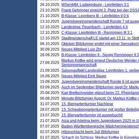
26.10.2025
WSenMM: Ludwigsburg - Leinfelden 3:1
23.10.2025
Frank Gehringer erreicht 3. Platz bei der DS
21.10.2025
B-Klasse: Leonberg III - Leinfelden II 0:4
13.10.2025
Jugendvereinsmeisterschaft Runde 7 ist ausg
12.10.2025
Landesliga: Feuerbach - Leinfelden 4:4
12.10.2025
C-Klasse: Leinfelden III - Renningen III 3:1
12.10.2025
Stadtmeisterschaft LE startet am 13.11. in Stet
08.10.2025
Oktober Blitzturnier endet mit einer Sensation!
30.09.2025
Neues Mitglied Luis Zhi
28.09.2025
B-Klasse: Leinfelden II - Spvgg Renningen II 2
Markus Kottke wird erneut Deutscher Meister 
27.09.2025
Seniorenmannschaft
21.09.2025
Saisonauftakt Landesliga: Leinfelden 1. verlier
16.09.2025
Neues Mitglied Emil Bauer
15.09.2025
Jugendvereinsmeisterschaft Runde 6 ist ausg
03.09.2025
Auch im September Blitzturnier siegt Dr. Mark
25.08.2025
Karl Brettschneider glänzt beim 22. Pheinlan
06.08.2025
Monats-Blitzturnier August: Dr. Markus Kottke
31.07.2025
15. Biergartenturnier Nachlese
28.07.2025
15. Schwabengartenturnier mit großer Beteili
23.07.2025
15. Biergartenturnier ist ausgebucht!
21.07.2025
Aiza und Adelina beim Jugendopen 2025 in 
07.07.2025
Baden-Württembergische Mädchenmeistersch
02.07.2025
Hitzeschlacht beim Juli Blitzturnier
01.07.2025
Schach im Schloss: Markus Kottke in Künzels