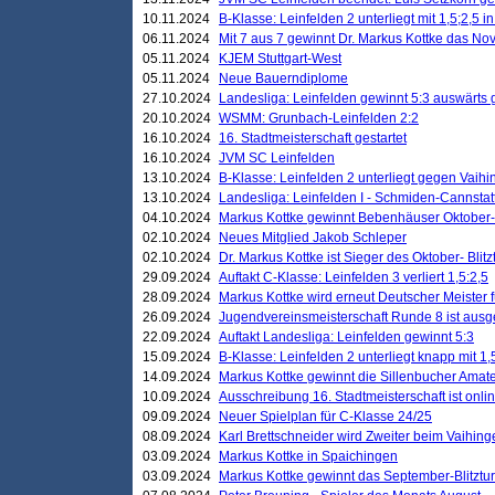
10.11.2024
B-Klasse: Leinfelden 2 unterliegt mit 1,5;2,5 
06.11.2024
Mit 7 aus 7 gewinnt Dr. Markus Kottke das Nov
05.11.2024
KJEM Stuttgart-West
05.11.2024
Neue Bauerndiplome
27.10.2024
Landesliga: Leinfelden gewinnt 5:3 auswärts
20.10.2024
WSMM: Grunbach-Leinfelden 2:2
16.10.2024
16. Stadtmeisterschaft gestartet
16.10.2024
JVM SC Leinfelden
13.10.2024
B-Klasse: Leinfelden 2 unterliegt gegen Vaihi
13.10.2024
Landesliga: Leinfelden I - Schmiden-Cannstatt 
04.10.2024
Markus Kottke gewinnt Bebenhäuser Oktober-B
02.10.2024
Neues Mitglied Jakob Schleper
02.10.2024
Dr. Markus Kottke ist Sieger des Oktober- Blitz
29.09.2024
Auftakt C-Klasse: Leinfelden 3 verliert 1,5:2,5
28.09.2024
Markus Kottke wird erneut Deutscher Meister 
26.09.2024
Jugendvereinsmeisterschaft Runde 8 ist ausg
22.09.2024
Auftakt Landesliga: Leinfelden gewinnt 5:3
15.09.2024
B-Klasse: Leinfelden 2 unterliegt knapp mit 1,
14.09.2024
Markus Kottke gewinnt die Sillenbucher Amate
10.09.2024
Ausschreibung 16. Stadtmeisterschaft ist onli
09.09.2024
Neuer Spielplan für C-Klasse 24/25
08.09.2024
Karl Brettschneider wird Zweiter beim Vaihing
03.09.2024
Markus Kottke in Spaichingen
03.09.2024
Markus Kottke gewinnt das September-Blitztur