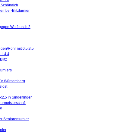
in Schönaich
ember-Blitzturnier
 gegen Wolfbusch 2
ngen/Rohr mit 0,5:3,5
II 4:4
litz
turniers
für Württemberg
elost
5:2,5 in Sindelfingen
urmeisterschaft
ne
er Seniorenturnier
nier