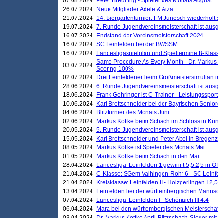
07.08.2024
Peter Breuning - Spieler des Monats August.
26.07.2024
Neue Mitglieder Adele & Aiza
21.07.2024
14. Biergartenturnier: FM Junesch wiederholt
19.07.2024
7. Runde Jugendvereinsmeisterschaft ist ausg
16.07.2024
Endstand der Vereinsmeisterschaft 2024
16.07.2024
SC Leinfelden bei der BWSSM
16.07.2024
Landesligaspielplan und Spieltermine B-Kla
Same Procedure As Every Month - Dr. Markus 
03.07.2024
Scoring 100%
02.07.2024
Drei Leinfeldener beim Großmeistersimultan 
28.06.2024
6. Runde Jugendvereinsmeisterschaft ist ausg
18.06.2024
Frank Gehringer ist C-Trainer - Leistungssport
10.06.2024
Karl Brettschneider bei der Bayrischen Senio
04.06.2024
Blitzturnier des Monats Juni
02.06.2024
Markus Kottke beim Schach im Schloss in Kü
20.05.2024
5. Runde Jugendvereinsmeisterschaft ist ausg
15.05.2024
Karl Brettschneider und Peter Abel in Bregenz
08.05.2024
Markus Kottke ist Spieler des Monats Mai
01.05.2024
Markus Kottke beim Schach in den Mai
28.04.2024
Landesliga: Leinfelden 1 gewinnt 5,5:2,5 in Ö
21.04.2024
C-Klasse: SGem Vaihingen-Rohr 6 - SC Leinfe
21.04.2024
Kreisklasse: Leinfelden II - Holzgerlingen I 2,5
13.04.2024
Leinfelden bei der württembergischen Mannsc
07.04.2024
Landesliga: Leinfelden I - Schönaich III 4:4
06.04.2024
Mara bei den württembergischen Meisterscha
03.04.2024
Dr. Markus Kottke April-Blitzschach-Sieger mit