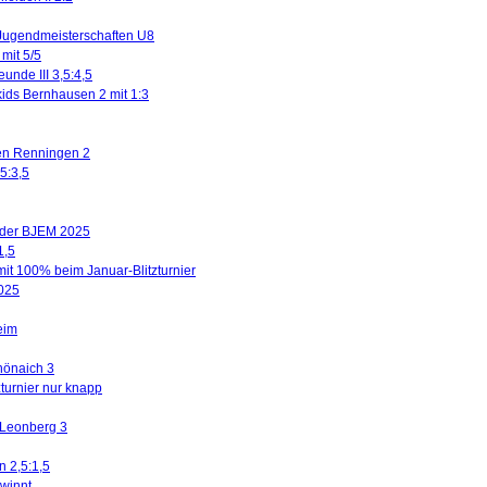
Jugendmeisterschaften U8
mit 5/5
eunde III 3,5:4,5
kids Bernhausen 2 mit 1:3
gen Renningen 2
5:3,5
n der BJEM 2025
1,5
mit 100% beim Januar-Blitzturnier
2025
eim
hönaich 3
turnier nur knapp
 Leonberg 3
n 2,5:1,5
winnt