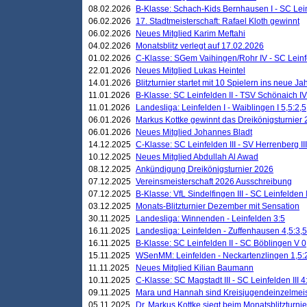
08.02.2026
B-Klasse: Schach-Kids Bernhausen I - SC Leinf
06.02.2026
17. Stadtmeisterschaft: Rafael Kloth gewinnt
06.02.2026
Neues Mitglied Karim Meftahi
04.02.2026
Monatsblitz verlegt auf 17.02.2026
01.02.2026
C-Klasse: SGem Vaihingen/Rohr IV - SC Leinfel
22.01.2026
Neues Mitglied Lukas Heintel
14.01.2026
Blitzturnier startet mit 10 Spielern ins neue J
11.01.2026
B-Klasse: SC Leinfelden II - TSV Schönaich IV
11.01.2026
Landesliga: Leinfelden I - Waiblingen I 5,5:2,5
06.01.2026
Markus Kottke gewinnt das Dreikönigsturnier
06.01.2026
Neues Mitglied Johannes Bladt
14.12.2025
C-Klasse: SC Leinfelden III - SV Herrenberg III
10.12.2025
Neues Mitglied Abdullah Al Awad
08.12.2025
Ankündigung Dreikönigsturnier 2026
07.12.2025
Vereinsmeisterschaft 2026 Ausschreibung
07.12.2025
B-Klasse: VfL Sindelfingen III - SC Leinfelden I
03.12.2025
Monats-Blitzturnier Dezember mit Sensation
30.11.2025
Landesliga: Winnenden - Leinfelden 3:5
16.11.2025
Landesliga: Leinfelden - Zuffenhausen 4,5:3,5
16.11.2025
B-Klasse: SC Leinfelden II - SC Böblingen V 0
15.11.2025
WSenMM: Leinfelden - Neckartenzlingen 1,5:
11.11.2025
Neues Mitglied Kilian Baumann
10.11.2025
C-Klasse: SC Magstadt III - SC Leinfelden III 4
09.11.2025
Mara und Hannah sind Kreisjugendeinzelmei
05.11.2025
Dr. Markus Kottke siegt beim Monatsblitzturn