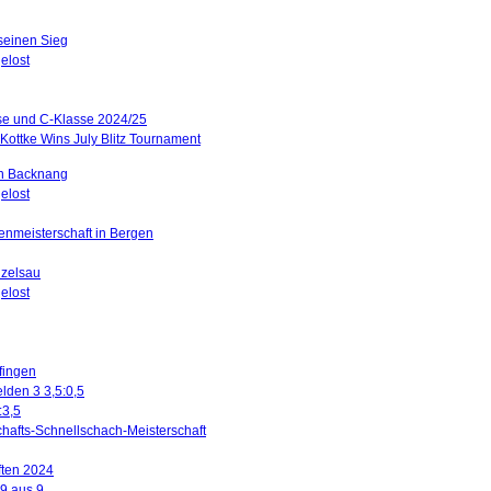
 seinen Sieg
elost
sse und C-Klasse 2024/25
Kottke Wins July Blitz Tournament
in Backnang
elost
renmeisterschaft in Bergen
nzelsau
elost
ffingen
lden 3 3,5:0,5
:3,5
hafts-Schnellschach-Meisterschaft
ften 2024
 9 aus 9