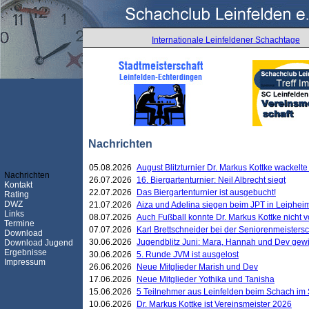
Internationale Leinfeldener Schachtage
Nachrichten
05.08.2026
August Blitzturnier Dr. Markus Kottke wackel
Nachrichten
26.07.2026
16. Biergartenturnier: Neil Albrecht siegt
Kontakt
22.07.2026
Das Biergartenturnier ist ausgebucht!
Rating
DWZ
21.07.2026
Aiza und Adelina siegen beim JPT in Leiphei
Links
08.07.2026
Auch Fußball konnte Dr. Markus Kottke nicht
Termine
07.07.2026
Karl Brettschneider bei der Seniorenmeister
Download
30.06.2026
Jugendblitz Juni: Mara, Hannah und Dev gew
Download Jugend
Ergebnisse
30.06.2026
5. Runde JVM ist ausgelost
Impressum
26.06.2026
Neue Mitglieder Marish und Dev
17.06.2026
Neue Mitglieder Yothika und Tanisha
15.06.2026
5 Teilnehmer aus Leinfelden beim Schach im 
10.06.2026
Dr. Markus Kottke ist Vereinsmeister 2026