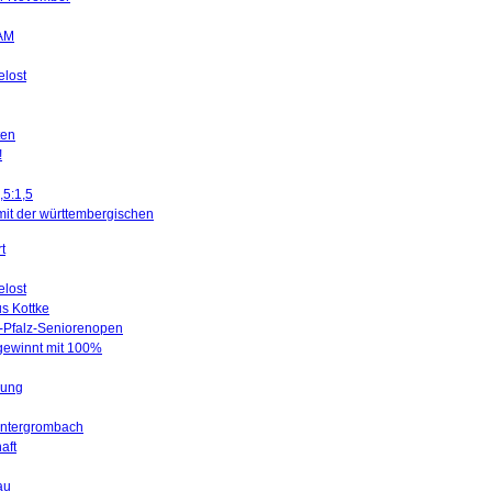
SAM
elost
ten
!
,5:1,5
mit der württembergischen
t
elost
us Kottke
d-Pfalz-Seniorenopen
 gewinnt mit 100%
gung
Untergrombach
aft
au