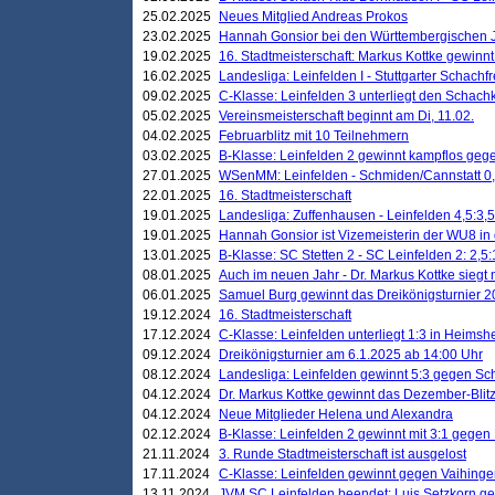
25.02.2025
Neues Mitglied Andreas Prokos
23.02.2025
Hannah Gonsior bei den Württembergischen 
19.02.2025
16. Stadtmeisterschaft: Markus Kottke gewinnt 
16.02.2025
Landesliga: Leinfelden I - Stuttgarter Schachfr
09.02.2025
C-Klasse: Leinfelden 3 unterliegt den Schach
05.02.2025
Vereinsmeisterschaft beginnt am Di, 11.02.
04.02.2025
Februarblitz mit 10 Teilnehmern
03.02.2025
B-Klasse: Leinfelden 2 gewinnt kampflos ge
27.01.2025
WSenMM: Leinfelden - Schmiden/Cannstatt 0,
22.01.2025
16. Stadtmeisterschaft
19.01.2025
Landesliga: Zuffenhausen - Leinfelden 4,5:3,5
19.01.2025
Hannah Gonsior ist Vizemeisterin der WU8 i
13.01.2025
B-Klasse: SC Stetten 2 - SC Leinfelden 2: 2,5:
08.01.2025
Auch im neuen Jahr - Dr. Markus Kottke siegt 
06.01.2025
Samuel Burg gewinnt das Dreikönigsturnier 
19.12.2024
16. Stadtmeisterschaft
17.12.2024
C-Klasse: Leinfelden unterliegt 1:3 in Heimsh
09.12.2024
Dreikönigsturnier am 6.1.2025 ab 14:00 Uhr
08.12.2024
Landesliga: Leinfelden gewinnt 5:3 gegen Sc
04.12.2024
Dr. Markus Kottke gewinnt das Dezember-Blitz
04.12.2024
Neue Mitglieder Helena und Alexandra
02.12.2024
B-Klasse: Leinfelden 2 gewinnt mit 3:1 gegen
21.11.2024
3. Runde Stadtmeisterschaft ist ausgelost
17.11.2024
C-Klasse: Leinfelden gewinnt gegen Vaihinge
13.11.2024
JVM SC Leinfelden beendet: Luis Setzkorn ge