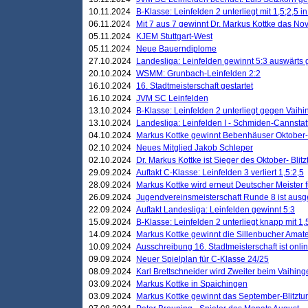
10.11.2024
B-Klasse: Leinfelden 2 unterliegt mit 1,5;2,5 
06.11.2024
Mit 7 aus 7 gewinnt Dr. Markus Kottke das Nov
05.11.2024
KJEM Stuttgart-West
05.11.2024
Neue Bauerndiplome
27.10.2024
Landesliga: Leinfelden gewinnt 5:3 auswärts
20.10.2024
WSMM: Grunbach-Leinfelden 2:2
16.10.2024
16. Stadtmeisterschaft gestartet
16.10.2024
JVM SC Leinfelden
13.10.2024
B-Klasse: Leinfelden 2 unterliegt gegen Vaihi
13.10.2024
Landesliga: Leinfelden I - Schmiden-Cannstatt 
04.10.2024
Markus Kottke gewinnt Bebenhäuser Oktober-B
02.10.2024
Neues Mitglied Jakob Schleper
02.10.2024
Dr. Markus Kottke ist Sieger des Oktober- Blitz
29.09.2024
Auftakt C-Klasse: Leinfelden 3 verliert 1,5:2,5
28.09.2024
Markus Kottke wird erneut Deutscher Meister 
26.09.2024
Jugendvereinsmeisterschaft Runde 8 ist ausg
22.09.2024
Auftakt Landesliga: Leinfelden gewinnt 5:3
15.09.2024
B-Klasse: Leinfelden 2 unterliegt knapp mit 1,
14.09.2024
Markus Kottke gewinnt die Sillenbucher Amate
10.09.2024
Ausschreibung 16. Stadtmeisterschaft ist onli
09.09.2024
Neuer Spielplan für C-Klasse 24/25
08.09.2024
Karl Brettschneider wird Zweiter beim Vaihing
03.09.2024
Markus Kottke in Spaichingen
03.09.2024
Markus Kottke gewinnt das September-Blitztur