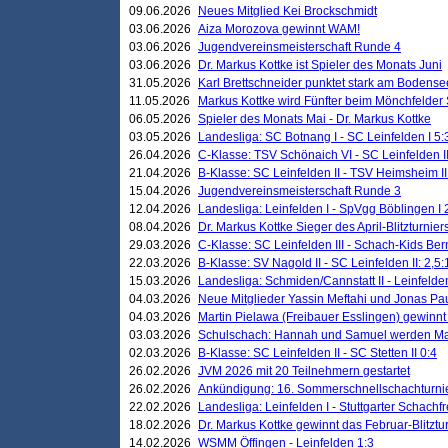
09.06.2026
Neues Mitglied Kei Brockschmidt
03.06.2026
Aiza Morozova gewinnt WAM!
03.06.2026
Jugendvereinsmeisterschaft Runde 4
03.06.2026
Dr. Markus Kottke ist Spieler des Monats Juni
31.05.2026
Karl Brettschneider punktet stark am Bodense
11.05.2026
Markus Kottke wird Fünfter beim Mönchfelder
06.05.2026
Spieler des Monats Mai - Dr. Markus Kottke
03.05.2026
Landesliga: SC Botnang I - SC Leinfelden I 5:
26.04.2026
C-Klasse: TSV Schönaich VI - SC Leinfelden II
21.04.2026
B-Klasse: SC Leinfelden II - TSV Heimsheim II
15.04.2026
Jugendvereinsmeisterschaft Runde 3
12.04.2026
Landesliga: Leinfelden I - SpVgg Böblingen I 
08.04.2026
Dr. Markus Kottke Sieger des April-Blitzturnier
29.03.2026
C-Klasse: SC Leinfelden III - Schach-Kids Ber
22.03.2026
B-Klasse: SV Nagold II - SC Leinfelden II: 2,5:
15.03.2026
Landesliga: Schmiden/Cannstatt II - Leinfelden
04.03.2026
Neue Mitglieder Yassin Meftahi und Jonas Pa
04.03.2026
Martin Pielawa (Freibauer Esslingen) gewinnt 
03.03.2026
Schulschach: Hannah und Samuel werden Ma
02.03.2026
B-Klasse: SC Leinfelden II - SC Stetten II 0:4
26.02.2026
JVM 2026 mit 20 Teilnehmern gestartet
26.02.2026
Ankündigung: 16. Sommerschnellschachturnie
22.02.2026
Landesliga: Leinfelden I - Stuttgarter Schachfr
18.02.2026
Dr. Markus Kottke gewinnt das Februar-Blitztu
14.02.2026
WSMM Öffingen - Leinfelden 1:3