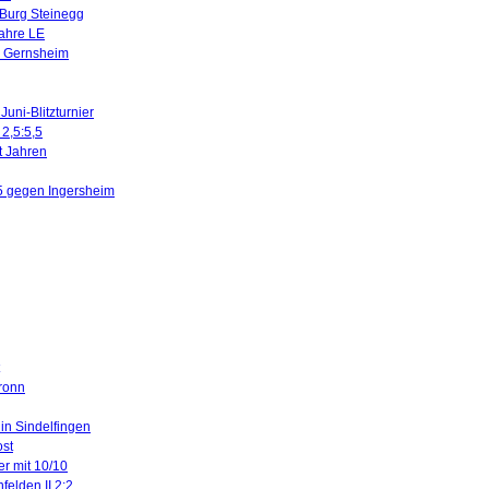
 Burg Steinegg
Jahre LE
n Gernsheim
uni-Blitzturnier
 2,5:5,5
it Jahren
5 gegen Ingersheim
ronn
 in Sindelfingen
ost
er mit 10/10
felden II 2:2