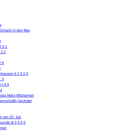
e
 Schach in den Mai
3
I 3:1
 2:2
2:6
s
nhausen II 1,5:2,5
1,5
 I 4:4
ul
das März-Blitzturnier
nnschafts-Sechste!
r am 25. Juli
eunde III 3,5:4,5
rnier