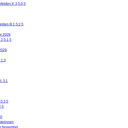
elden II: 3,5:0,5
den III 1,5:2,5
ahr 2026
 2,5:1,5
 2026
 1:3
I: 3:1
,5:3,5
2,5
:0
sterinnen
ier November