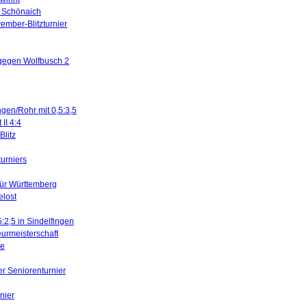
in Schönaich
ember-Blitzturnier
 gegen Wolfbusch 2
ngen/Rohr mit 0,5:3,5
II 4:4
litz
turniers
für Württemberg
elost
5:2,5 in Sindelfingen
urmeisterschaft
ne
er Seniorenturnier
nier