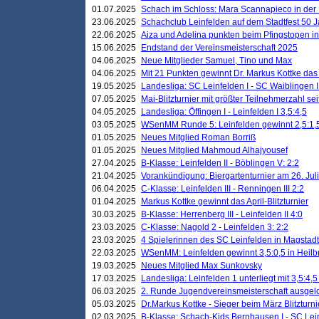
01.07.2025
Schach im Schloss: Mara Scannapieco in der
23.06.2025
Schachclub Leinfelden auf dem Stadtfest 50 
22.06.2025
Aiza und Adelina punkten beim Pfingstopen i
15.06.2025
Endstand der Vereinsmeisterschaft 2025
04.06.2025
Neue Mitglieder Samuel, Tino und Max
04.06.2025
Mit 21 Punkten gewinnt Dr. Markus Kottke das J
19.05.2025
Landesliga: SC Leinfelden I - SC Waiblingen I
07.05.2025
Mai-Blitzturnier mit größter Teilnehmerzahl se
04.05.2025
Landesliga: Öffingen I - Leinfelden I 3,5:4,5
03.05.2025
WSenMM Runde 5: Leinfelden gewinnt 2,5:1,
01.05.2025
Neues Mitglied Roman Borriß
01.05.2025
Neues Mitglied Mahmoud Alhajyousef
27.04.2025
B-Klasse: Leinfelden II - Böblingen V: 2:2
21.04.2025
Vorankündigung: Biergartenturnier am 26. Juli
06.04.2025
C-Klasse: Leinfelden III - Renningen III 2:2
01.04.2025
Markus Kottke gewinnt das April-Blitzturnier
30.03.2025
B-Klasse: Herrenberg III - Leinfelden II 4:0
23.03.2025
C-Klasse: Nagold 2 - Leinfelden 3: 2:2
23.03.2025
4 Spielerinnen des SC Leinfelden in Magstadt
22.03.2025
WSenMM: Leinfelden gewinnt 3,5:0,5 in Heilb
19.03.2025
Neues Mitglied Max Sunkovsky
17.03.2025
Landesliga: Leinfelden 1 unterliegt mit 3,5:4,5
06.03.2025
2. Runde Jugendvereinsmeisterschaft ausgel
05.03.2025
Dr.Markus Kottke - Sieger beim März Blitzturni
02.03.2025
B-Klasse: Schach-Kids Bernhausen I - SC Lein