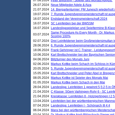
07.08.2024
Peter Breuning - Spieler des Monats August.
26.07.2024
Neue Mitglieder Adele & Aiza
21.07.2024
14. Biergartenturnier: FM Junesch wiederholt
19.07.2024
7. Runde Jugendvereinsmeisterschaft ist ausg
16.07.2024
Endstand der Vereinsmeisterschaft 2024
16.07.2024
SC Leinfelden bei der BWSSM
16.07.2024
Landesligaspielplan und Spieltermine B-Kla
Same Procedure As Every Month - Dr. Markus 
03.07.2024
Scoring 100%
02.07.2024
Drei Leinfeldener beim Großmeistersimultan 
28.06.2024
6. Runde Jugendvereinsmeisterschaft ist ausg
18.06.2024
Frank Gehringer ist C-Trainer - Leistungssport
10.06.2024
Karl Brettschneider bei der Bayrischen Senio
04.06.2024
Blitzturnier des Monats Juni
02.06.2024
Markus Kottke beim Schach im Schloss in Kü
20.05.2024
5. Runde Jugendvereinsmeisterschaft ist ausg
15.05.2024
Karl Brettschneider und Peter Abel in Bregenz
08.05.2024
Markus Kottke ist Spieler des Monats Mai
01.05.2024
Markus Kottke beim Schach in den Mai
28.04.2024
Landesliga: Leinfelden 1 gewinnt 5,5:2,5 in Ö
21.04.2024
C-Klasse: SGem Vaihingen-Rohr 6 - SC Leinfe
21.04.2024
Kreisklasse: Leinfelden II - Holzgerlingen I 2,5
13.04.2024
Leinfelden bei der württembergischen Mannsc
07.04.2024
Landesliga: Leinfelden I - Schönaich III 4:4
06.04.2024
Mara bei den württembergischen Meisterscha
03.04.2024
Dr. Markus Kottke April-Blitzschach-Sieger mit