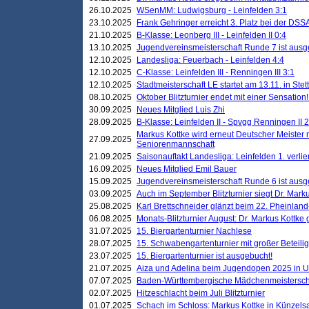
26.10.2025
WSenMM: Ludwigsburg - Leinfelden 3:1
23.10.2025
Frank Gehringer erreicht 3. Platz bei der DS
21.10.2025
B-Klasse: Leonberg III - Leinfelden II 0:4
13.10.2025
Jugendvereinsmeisterschaft Runde 7 ist ausg
12.10.2025
Landesliga: Feuerbach - Leinfelden 4:4
12.10.2025
C-Klasse: Leinfelden III - Renningen III 3:1
12.10.2025
Stadtmeisterschaft LE startet am 13.11. in Stet
08.10.2025
Oktober Blitzturnier endet mit einer Sensation!
30.09.2025
Neues Mitglied Luis Zhi
28.09.2025
B-Klasse: Leinfelden II - Spvgg Renningen II 2
Markus Kottke wird erneut Deutscher Meister 
27.09.2025
Seniorenmannschaft
21.09.2025
Saisonauftakt Landesliga: Leinfelden 1. verlier
16.09.2025
Neues Mitglied Emil Bauer
15.09.2025
Jugendvereinsmeisterschaft Runde 6 ist ausg
03.09.2025
Auch im September Blitzturnier siegt Dr. Mark
25.08.2025
Karl Brettschneider glänzt beim 22. Pheinlan
06.08.2025
Monats-Blitzturnier August: Dr. Markus Kottke
31.07.2025
15. Biergartenturnier Nachlese
28.07.2025
15. Schwabengartenturnier mit großer Beteili
23.07.2025
15. Biergartenturnier ist ausgebucht!
21.07.2025
Aiza und Adelina beim Jugendopen 2025 in 
07.07.2025
Baden-Württembergische Mädchenmeistersch
02.07.2025
Hitzeschlacht beim Juli Blitzturnier
01.07.2025
Schach im Schloss: Markus Kottke in Künzels