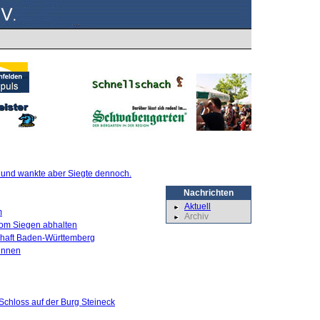
te und wankte aber Siegte dennoch.
Nachrichten
Aktuell
m
Archiv
 vom Siegen abhalten
schaft Baden-Württemberg
innen
Schloss auf der Burg Steineck