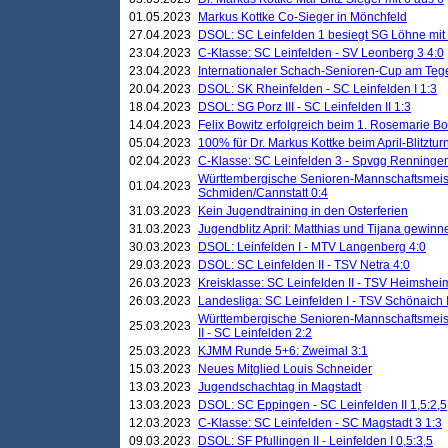
01.05.2023
Markus Kottke Co-Sieger in Mönchfeld
27.04.2023
DSOL: SC Leinfelden 1 besiegt SG Löhne mit 
23.04.2023
C-Klasse: SC Leinfelden - SV Leonberg 3 4:0
23.04.2023
Internationaler Schach-Senioren-Cup am Te
20.04.2023
DSOL: SK Rheinfelden - SC Leinfelden I 1:3
18.04.2023
DSOL: SG Porz III - SC Leinfelden II 1:3
14.04.2023
Felix Bowitz erfolgreich beim 1. Rosemarie B
05.04.2023
100% für Dr. Markus Kottke beim April-Blitztur
02.04.2023
C-Klasse: SC Leinfelden 3 - Spvgg Renningen
Württembergische Senioren-Mannschaftsmeist
01.04.2023
Schmiden/Cannstatt 0:4
31.03.2023
Kein Jugendtraining in den Osterferien
31.03.2023
Jugendblitz April: Matthias und Tijana gewinn
30.03.2023
DSOL: Leinfelden I - MTV Langenberg 4:0
29.03.2023
DSOL: SC Leinfelden II - TSV Netra 4:0
26.03.2023
Kreisklasse: SC Leinfelden II - TSV Heimsheim
26.03.2023
Landesliga: SC Leinfelden I - TSV Schönaich II
Württembergische Senioren-Mannschaftsmeiste
25.03.2023
II - SC Leinfelden 2:2
25.03.2023
KJMM Runde 5+6: Zweimal 3:1
15.03.2023
Neues Mitglied Louis Schneider
13.03.2023
Jugendschachtag in Magstadt
13.03.2023
DSOL: SC Eppingen - SC Leinfelden II 1,5:2,5
12.03.2023
C-Klasse: SC Leinfelden - SC Magstadt 3 1:3
09.03.2023
DSOL: SF Pfullingen II - Leinfelden I 0,5:3,5