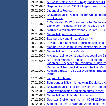
09.02.2020
A-Klasse: Leinfelden 2 - Spvgg Böblingen 3 1,
05.02.2020
Stephan Kaufhold / SC Böblingen gewinnt das 
05.02.2020
Jugendblitz Februar
Dr. Markus Kottke Achter bei der Württembergi
02.02.2020
in Tuttlingen
3. Runde der 30. Württembergische Senioren
27.01.2020
Leinfelden – Stuttgarter Schachfreunde III 2,5 
26.01.2020
Start der Vereinsmeisterschaft 2020 am 11. F
22.01.2020
Neues Mitglied Friedrich Knörzer
19.01.2020
Bezirksliga: Nagold - Leinfelden 4:4
18.01.2020
3. Platz in der Bezirksblitzeinzelmeisterschaft
18.01.2020
Markus Kottke ist Kreisblitzeinzelmeister 2019
16.01.2020
Neues Mitglied Thalia Mandal
12.01.2020
A-Klasse: Leinfelden 2 unterliegt Leonberg 2 
Deutscher Mannschaftspokal in Leinfelden-Ech
12.01.2020
knapp mit 1,5:2,5 gegen Dreisamtal, Augsbur
Deutsche Schach-Pokalmeisterschaft für Mann
10.01.2020
Augsburg (Bayern), SGEM Dreisamtal (Baden
Pfalz)
07.01.2020
Jugendblitz Januar
07.01.2020
Beim Januar Blitzturnier gewinnt Dr. Markus 
06.01.2020
Dr. Markus Kottke und Thanh Kien Tran siegen
25.12.2019
Frohe Weihnachten und einen guten Rutsch!
18.12.2019
Neues Mitglied Abbirahm Aingkaran
17.12.2019
Sechstes Dreikönigsturnier am 06.01.2020 im T
15.12.2019
Siegehrung der Blitzwertung 2019 bei der Wei