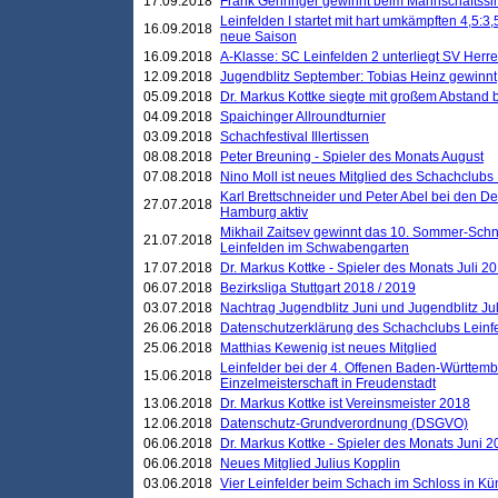
17.09.2018
Frank Gehringer gewinnt beim Mannschaftssi
Leinfelden I startet mit hart umkämpften 4,5:
16.09.2018
neue Saison
16.09.2018
A-Klasse: SC Leinfelden 2 unterliegt SV Herre
12.09.2018
Jugendblitz September: Tobias Heinz gewinnt
05.09.2018
Dr. Markus Kottke siegte mit großem Abstand 
04.09.2018
Spaichinger Allroundturnier
03.09.2018
Schachfestival Illertissen
08.08.2018
Peter Breuning - Spieler des Monats August
07.08.2018
Nino Moll ist neues Mitglied des Schachclubs
Karl Brettschneider und Peter Abel bei den D
27.07.2018
Hamburg aktiv
Mikhail Zaitsev gewinnt das 10. Sommer-Schn
21.07.2018
Leinfelden im Schwabengarten
17.07.2018
Dr. Markus Kottke - Spieler des Monats Juli 2
06.07.2018
Bezirksliga Stuttgart 2018 / 2019
03.07.2018
Nachtrag Jugendblitz Juni und Jugendblitz Jul
26.06.2018
Datenschutzerklärung des Schachclubs Lein
25.06.2018
Matthias Kewenig ist neues Mitglied
Leinfelder bei der 4. Offenen Baden-Württem
15.06.2018
Einzelmeisterschaft in Freudenstadt
13.06.2018
Dr. Markus Kottke ist Vereinsmeister 2018
12.06.2018
Datenschutz-Grundverordnung (DSGVO)
06.06.2018
Dr. Markus Kottke - Spieler des Monats Juni 
06.06.2018
Neues Mitglied Julius Kopplin
03.06.2018
Vier Leinfelder beim Schach im Schloss in K