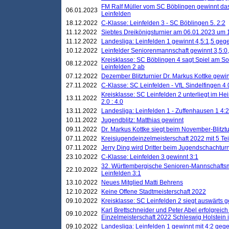
FM Ralf Müller vom SC Böblingen gewinnt das 
06.01.2023
Leinfelden
18.12.2022
C-Klasse: Leinfelden 3 - SC Böblingen 5. 2:2
11.12.2022
Siebtes Dreikönigsturnier am 06.01.2023 um 1
11.12.2022
Landesliga: Leinfelden 1 gewinnt 4,5:1,5 ge
10.12.2022
Leinfelder Seniorenmannschaft gewinnt 3,5:
Kreisklasse: SC Böblingen 4 sagt Spiel am S
08.12.2022
Leinfelden 2 ab
07.12.2022
Dezember Blitzturnier Dr. Markus Kottke gewin
27.11.2022
C-Klasse: SC Leinfelden - VfL Sindelfingen 4 
Kreisklasse: SC Leinfelden 2 unterliegt im H
13.11.2022
2.0 : 4.0
13.11.2022
Landesliga: Leinfelden 1 - Zuffenhausen 1 4:2
10.11.2022
Jugendblitz: Matthias gewinnt
09.11.2022
Dr. Markus Kottke siegt beim November-Blitztu
07.11.2022
Kreisjugendeinzelmeisterschaft 2022 mit 5 T
07.11.2022
Jerry Ding wird Dritter beim Jugendschachturn
23.10.2022
C-Klasse: Leinfelden 3 gewinnt 3:1
32. Württembergische Senioren-Mannschaftsm
22.10.2022
Leinfelden 3:1
13.10.2022
Neues Mitglied Matti Behrens
12.10.2022
Keine Offene Stadtmeisterschaft 2022
09.10.2022
Kreisklasse: SC Leinfelden 2 siegt auswärts g
Karl Brettschneider und Peter Abel erfolgreic
09.10.2022
Einzelmeisterschaft 2022 Schleswig Holstein 
09.10.2022
Landesliga: Leinfelden 1 gewinnt mit 4:2 geg