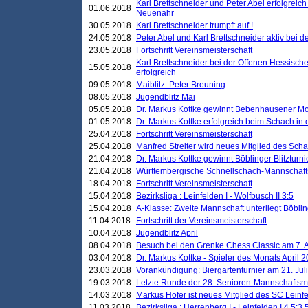
Karl Brettschneider und Peter Abel erfolgreic
01.06.2018
Neuenahr
30.05.2018
Karl Brettschneider trumpft auf !
24.05.2018
Peter Abel und Karl Brettschneider aktiv bei
23.05.2018
Fortschritt Vereinsmeisterschaft
Karl Brettschneider bei der Offenen Hessisch
15.05.2018
erfolgreich
09.05.2018
Maiblitz: Peter Breuning
08.05.2018
Jugendblitz Mai
05.05.2018
Dr. Markus Kottke gewinnt Bebenhausener Mo
01.05.2018
Dr. Markus Kottke erfolgreich beim Schach in
25.04.2018
Fortschritt Vereinsmeisterschaft
25.04.2018
Manfred Streiter wird neues Mitglied des Sch
21.04.2018
Dr. Markus Kottke gewinnt Böblinger Blitzturni
21.04.2018
Württembergische Schnellschach-Mannschafts
18.04.2018
Fortschritt Vereinsmeisterschaft
15.04.2018
Bezirksliga : Leinfelden I - Wolfbusch II 3:5
15.04.2018
A-Klasse: Zweite Mannschaft unterliegt Böblin
11.04.2018
Fortschritt der Vereinsmeisterschaft
10.04.2018
Jugendblitz April
08.04.2018
Besuch bei den Grenke Chess Classic am 7. A
03.04.2018
Dr. Markus Kottke - Spieler des Monats April 
23.03.2018
Vorankündigung: Biergartenturnier am 21. Jul
19.03.2018
Letzte Runde der 28. Senioren-Mannschaftsme
14.03.2018
Markus Hofer ist neues Mitglied des SC Leinf
11.03.2018
Bezirksliga : Herrenberg I - Leinfelden I 4,5:3,