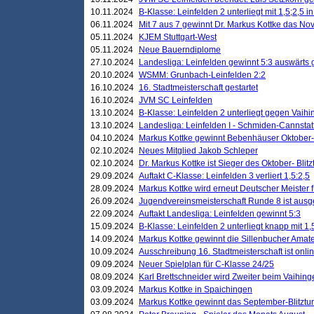
10.11.2024
B-Klasse: Leinfelden 2 unterliegt mit 1,5;2,5 
06.11.2024
Mit 7 aus 7 gewinnt Dr. Markus Kottke das Nov
05.11.2024
KJEM Stuttgart-West
05.11.2024
Neue Bauerndiplome
27.10.2024
Landesliga: Leinfelden gewinnt 5:3 auswärts
20.10.2024
WSMM: Grunbach-Leinfelden 2:2
16.10.2024
16. Stadtmeisterschaft gestartet
16.10.2024
JVM SC Leinfelden
13.10.2024
B-Klasse: Leinfelden 2 unterliegt gegen Vaihi
13.10.2024
Landesliga: Leinfelden I - Schmiden-Cannstatt 
04.10.2024
Markus Kottke gewinnt Bebenhäuser Oktober-B
02.10.2024
Neues Mitglied Jakob Schleper
02.10.2024
Dr. Markus Kottke ist Sieger des Oktober- Blitz
29.09.2024
Auftakt C-Klasse: Leinfelden 3 verliert 1,5:2,5
28.09.2024
Markus Kottke wird erneut Deutscher Meister 
26.09.2024
Jugendvereinsmeisterschaft Runde 8 ist ausg
22.09.2024
Auftakt Landesliga: Leinfelden gewinnt 5:3
15.09.2024
B-Klasse: Leinfelden 2 unterliegt knapp mit 1,
14.09.2024
Markus Kottke gewinnt die Sillenbucher Amate
10.09.2024
Ausschreibung 16. Stadtmeisterschaft ist onli
09.09.2024
Neuer Spielplan für C-Klasse 24/25
08.09.2024
Karl Brettschneider wird Zweiter beim Vaihing
03.09.2024
Markus Kottke in Spaichingen
03.09.2024
Markus Kottke gewinnt das September-Blitztur