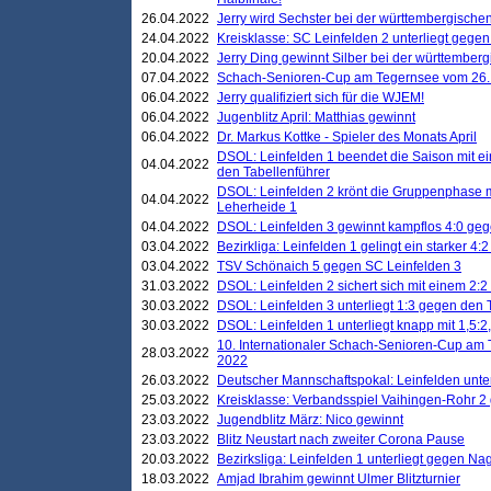
26.04.2022
Jerry wird Sechster bei der württembergische
24.04.2022
Kreisklasse: SC Leinfelden 2 unterliegt gege
20.04.2022
Jerry Ding gewinnt Silber bei der württemberg
07.04.2022
Schach-Senioren-Cup am Tegernsee vom 26. M
06.04.2022
Jerry qualifiziert sich für die WJEM!
06.04.2022
Jugenblitz April: Matthias gewinnt
06.04.2022
Dr. Markus Kottke - Spieler des Monats April
DSOL: Leinfelden 1 beendet die Saison mit e
04.04.2022
den Tabellenführer
DSOL: Leinfelden 2 krönt die Gruppenphase m
04.04.2022
Leherheide 1
04.04.2022
DSOL: Leinfelden 3 gewinnt kampflos 4:0 geg
03.04.2022
Bezirkliga: Leinfelden 1 gelingt ein starker 4
03.04.2022
TSV Schönaich 5 gegen SC Leinfelden 3
31.03.2022
DSOL: Leinfelden 2 sichert sich mit einem 2:2 d
30.03.2022
DSOL: Leinfelden 3 unterliegt 1:3 gegen den 
30.03.2022
DSOL: Leinfelden 1 unterliegt knapp mit 1,5
10. Internationaler Schach-Senioren-Cup am T
28.03.2022
2022
26.03.2022
Deutscher Mannschaftspokal: Leinfelden unte
25.03.2022
Kreisklasse: Verbandsspiel Vaihingen-Rohr 2 
23.03.2022
Jugendblitz März: Nico gewinnt
23.03.2022
Blitz Neustart nach zweiter Corona Pause
20.03.2022
Bezirksliga: Leinfelden 1 unterliegt gegen Nag
18.03.2022
Amjad Ibrahim gewinnt Ulmer Blitzturnier