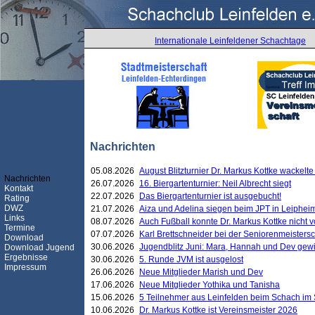
Internationale Leinfeldener Schachtage
Nachrichten
05.08.2026
August Blitzturnier Dr. Markus Kottke wackel
Nachrichten
26.07.2026
16. Biergartenturnier: Neil Albrecht siegt
Kontakt
22.07.2026
Das Biergartenturnier ist ausgebucht!
Rating
DWZ
21.07.2026
Aiza und Adelina siegen beim JPT in Leiphei
Links
08.07.2026
Auch Fußball konnte Dr. Markus Kottke nicht
Termine
07.07.2026
Karl Brettschneider bei der Seniorenmeister
Download
30.06.2026
Jugendblitz Juni: Mara, Hannah und Dev gew
Download Jugend
Ergebnisse
30.06.2026
5. Runde JVM ist ausgelost
Impressum
26.06.2026
Neue Mitglieder Marish und Dev
17.06.2026
Neue Mitglieder Yothika und Tanisha
15.06.2026
5 Teilnehmer aus Leinfelden beim Schach im 
10.06.2026
Dr. Markus Kottke ist Vereinsmeister 2026