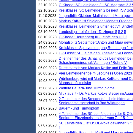
22.10.2023
C-Klasse: SC Leinfelden 3 - SC Magstadt 3 3,
22.10.2023
Kreisklasse: SC Leinfelden 2 besiegt TSV Schö
11.10.2023
Jugendblitz Oktober: Matthias und Mara gewi
10.10.2023
Markus Kottke ist Spieler des Monats Oktober
08.10.2023
Kreisklasse: Leinfelden 2 unterliegt Vfl Sindel
08.10.2023
Landesliga: Leinfelden - Ditzingen 5,5:2,5
08.10.2023
C-Klasse: Herrenberg III - Leinfelden III 2:2
24.09.2023
Monatsblitz September: Anton und Mara gew
17.09.2023
Kreisklasse: Spielvereinigung Renningen 1 unt
17.09.2023
C-KLasse: SC Leinfelden 3 besiegt SV Leonbe
2 Teilnehmer des Schachclubs Leinfelden bei
10.09.2023
Schachgemeinschaft Vaihingen / Rohr e.V.
05.09.2023
Durchmarsch von Markus Kottke und Felix Bow
20.08.2023
Vier Leinfeldener beim LeoChess Open 2023
Württemberg wird mit Markus Kottke erneut D
19.08.2023
Mannschaftsmeister
15.08.2023
Weitere Bauern- und Turmdiplome
02.08.2023
Mit 7 aus 7 - Dr. Markus Kottke Sieger im Augus
2 Teilnehmer des Schachclubs Leinfelden an 
26.07.2023
Seniorenmeisterschaft in Bad Wildungen
21.07.2023
Bauern- und Turmdiplom
4 Teilnehmer des SC Leinfelden an der 8. O
17.07.2023
Senioren-Einzelmeisterschaft vom 7. - 15. Jul
SC Leinfelden 1 ist DSOL-Pokalgewinner! 2,5:1
07.07.2023
!
06.07.2023
Jugendblitz: Friedrich, Matti und Mara gewinn