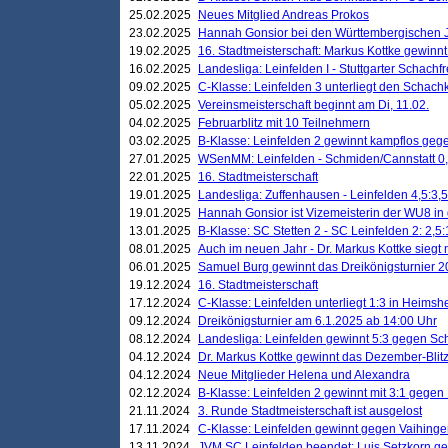
25.02.2025
Neues Mitglied Andreas Prokos
23.02.2025
Hannah Gonsior bei den Württembergischen 
19.02.2025
16. Stadtmeisterschaft: Markus Kottke gewinnt 
16.02.2025
Landesliga: Leinfelden I - Stuttgarter Schachfr
09.02.2025
C-Klasse: Leinfelden 3 unterliegt den Schach
05.02.2025
Vereinsmeisterschaft beginnt am Di, 11.02.
04.02.2025
Februarblitz mit 10 Teilnehmern
03.02.2025
B-Klasse: Leinfelden 2 gewinnt kampflos ge
27.01.2025
WSenMM: Leinfelden - Schmiden/Cannstatt 0,
22.01.2025
16. Stadtmeisterschaft
19.01.2025
Landesliga: Zuffenhausen - Leinfelden 4,5:3,5
19.01.2025
Hannah Gonsior ist Vizemeisterin der WU8 i
13.01.2025
B-Klasse: SC Stetten 2 - SC Leinfelden 2: 2,5:
08.01.2025
Auch im neuen Jahr - Dr. Markus Kottke siegt 
06.01.2025
Samuel Burg gewinnt das Dreikönigsturnier 
19.12.2024
16. Stadtmeisterschaft
17.12.2024
C-Klasse: Leinfelden unterliegt 1:3 in Heimsh
09.12.2024
Dreikönigsturnier am 6.1.2025 ab 14:00 Uhr
08.12.2024
Landesliga: Leinfelden gewinnt 5:3 gegen Sc
04.12.2024
Dr. Markus Kottke gewinnt das Dezember-Blitz
04.12.2024
Neue Mitglieder Helena und Alexandra
02.12.2024
B-Klasse: Leinfelden 2 gewinnt mit 3:1 gegen
21.11.2024
3. Runde Stadtmeisterschaft ist ausgelost
17.11.2024
C-Klasse: Leinfelden gewinnt gegen Vaihinge
13.11.2024
JVM SC Leinfelden beendet: Luis Setzkorn ge