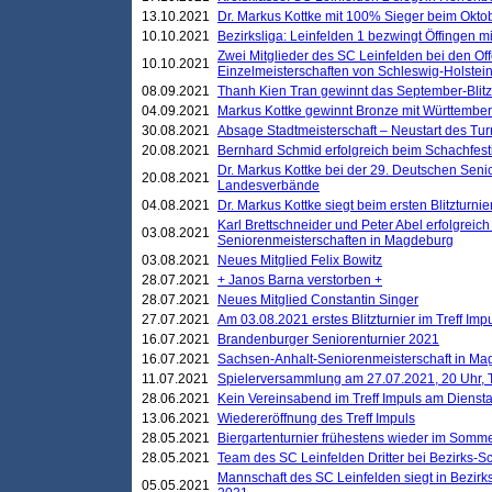
13.10.2021
Dr. Markus Kottke mit 100% Sieger beim Oktobe
10.10.2021
Bezirksliga: Leinfelden 1 bezwingt Öffingen mi
Zwei Mitglieder des SC Leinfelden bei den Of
10.10.2021
Einzelmeisterschaften von Schleswig-Holstei
08.09.2021
Thanh Kien Tran gewinnt das September-Blitz
04.09.2021
Markus Kottke gewinnt Bronze mit Württemberg
30.08.2021
Absage Stadtmeisterschaft – Neustart des Tur
20.08.2021
Bernhard Schmid erfolgreich beim Schachfesti
Dr. Markus Kottke bei der 29. Deutschen Sen
20.08.2021
Landesverbände
04.08.2021
Dr. Markus Kottke siegt beim ersten Blitzturn
Karl Brettschneider und Peter Abel erfolgreic
03.08.2021
Seniorenmeisterschaften in Magdeburg
03.08.2021
Neues Mitglied Felix Bowitz
28.07.2021
+ Janos Barna verstorben +
28.07.2021
Neues Mitglied Constantin Singer
27.07.2021
Am 03.08.2021 erstes Blitzturnier im Treff Im
16.07.2021
Brandenburger Seniorenturnier 2021
16.07.2021
Sachsen-Anhalt-Seniorenmeisterschaft in M
11.07.2021
Spielerversammlung am 27.07.2021, 20 Uhr, T
28.06.2021
Kein Vereinsabend im Treff Impuls am Dienst
13.06.2021
Wiedereröffnung des Treff Impuls
28.05.2021
Biergartenturnier frühestens wieder im Somm
28.05.2021
Team des SC Leinfelden Dritter bei Bezirks-S
Mannschaft des SC Leinfelden siegt in Bezirks
05.05.2021