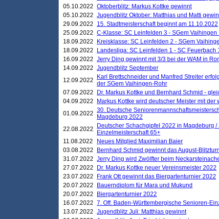
05.10.2022
Oktoberblitz: Markus Kottke gewinnt
05.10.2022
Jugendblitz Oktober: Matthias und Matti gewi
29.09.2022
15. Stadtmeisterschaft beginnt am 11.10.2022
25.09.2022
C-Klasse: SC Leinfelden 3 - SGem Vaihingen 
18.09.2022
Kreisklasse: SC Leinfelden 2 - SGem Vaihinge
18.09.2022
Landesliga: SC Leinfelden 1 - SC Feuerbach 
16.09.2022
Jerry Ding gewinnt mit 3/3 bei der WAM in 
14.09.2022
Jugendblitz September
Karl Brettschneider und Manfred Streiter erfo
12.09.2022
der SGem Vaihingen-Rohr
07.09.2022
Dr. Markus Kottke und Bernhard Schmid - glei
04.09.2022
Markus Kottke wird deutscher Meister mit de
30. Deutsche Seniorenmannschaftsmeistersch
01.09.2022
Magdeburg 2022
Deutscher Schachgipfel 2022 in Magdeburg /
22.08.2022
Einzelmeisterschaft 65+
11.08.2022
Neues Mitglied Maximilian Baier
03.08.2022
Bernhard Schmid gewinnt das August-Blitzturn
31.07.2022
Jerry Ding wird Zwölfter beim Neckarsteinac
27.07.2022
Dr. Markus Kottke neuer Vereinsmeister 2022
23.07.2022
Frank Ott gewinnt das Biergartenturnier 2022
20.07.2022
Bauerndiplom für Mara und Mukund
20.07.2022
Biergartenturnier 2022
16.07.2022
7. Off. Baden-Württembergische Senioren-Ein
13.07.2022
Jugendblitz Juli: Matthias gewinnt