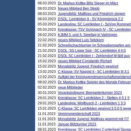
08.03.2023
Dr. Markus Kottke Blitz Sieger im März
08.03.2023
Neues Mitglied Ben Streib
08.03.2023
Jugendblitz: Matthias und Friedrich siegen
08.03.2023
DSOL: Leinfelden II - SV Königsbrück 2:2
05.03.2023
Landesliga: SC Leinfelden I - SpVgg Rommels
05.03.2023
Kreisklasse: TSV Schönach IV - SC Leinfelden 
26.02.2023
KJMM 3. und 4. Spieltag in Vaihingen
22.02.2023
neues Mitglied Luis Setzkorn
21.02.2023
Schnellschachturnier im Schwabengarten am
21.02.2023
DSOL: SG Lippe Süd - SC Leinfelden II 4:0
21.02.2023
DSOL SC Leinfelden I - Zehlendorf III fällt aus
15.02.2023
neues Mitglied Constantin Richert
15.02.2023
Monatsblitz Jugend: Friedrich gewinnt
13.02.2023
C-Klasse: SV Nagold II - SC Leinfelden III 3:1
12.02.2023
Auftakt der Kreisjugendmannschaftsmeistersc
08.02.2023
Dr. Markus Kottke Spieler des Monats Februar
02.02.2023
neue Mitglieder
30.01.2023
Vorankündigung: Biergartenturnier 2023
29.01.2023
Kreisklasse: SC Leinfelden 2 - Stetten 4,5:1,5
29.01.2023
Landesliga: Wolfbusch 2 - Leinfelden 1 3:3
15.01.2023
C-Klasse: SC Leinfelden gewinnt 3,5:0,5 geg
11.01.2023
Vereinsmeisterschaft 2023
11.01.2023
Monatsblitz Jugend: Matthias gewinnt mit 7/7
11.01.2023
Januar-Blitzturnier 2023
08.01.2023
Kreisklasse: SC Leinfelden 2 unterliegt Spvg