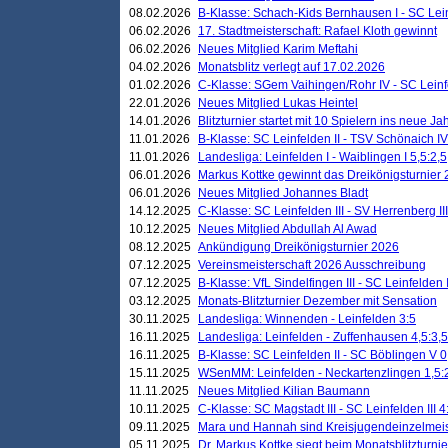
08.02.2026
B-Klasse: Schach-Kids Bernhausen I - SC Leinf
06.02.2026
17. Stadtmeisterschaft: Rafael Kloth gewinnt
06.02.2026
Neues Mitglied Karim Meftahi
04.02.2026
Monatsblitz verlegt auf 17.02.2026
01.02.2026
C-Klasse: SGem Vaihingen/Rohr IV - SC Leinfel
22.01.2026
Neues Mitglied Lukas Heintel
14.01.2026
Blitzturnier startet mit 10 Spielern ins neue J
11.01.2026
B-Klasse: SC Leinfelden II - TSV Schönaich IV
11.01.2026
Landesliga: Leinfelden I - Waiblingen I 5,5:2,5
06.01.2026
Markus Kottke gewinnt das Dreikönigsturnier
06.01.2026
Neues Mitglied Johannes Bladt
14.12.2025
C-Klasse: SC Leinfelden III - SV Herrenberg III
10.12.2025
Neues Mitglied Abdullah Al Awad
08.12.2025
Ankündigung Dreikönigsturnier 2026
07.12.2025
Vereinsmeisterschaft 2026 Ausschreibung
07.12.2025
B-Klasse: VfL Sindelfingen III - SC Leinfelden I
03.12.2025
Monats-Blitzturnier Dezember mit Sensation
30.11.2025
Landesliga: Winnenden - Leinfelden 3:5
16.11.2025
Landesliga: Leinfelden - Zuffenhausen 4,5:3,5
16.11.2025
B-Klasse: SC Leinfelden II - SC Böblingen V 0
15.11.2025
WSenMM: Leinfelden - Neckartenzlingen 1,5:
11.11.2025
Neues Mitglied Kilian Baumann
10.11.2025
C-Klasse: SC Magstadt III - SC Leinfelden III 4
09.11.2025
Mara und Hannah sind Kreisjugendeinzelmei
05.11.2025
Dr. Markus Kottke siegt beim Monatsblitzturn