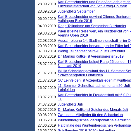
Karl Brettschneider und Peter Abel erfolgreich
28.09.2019
Einzelmeisterschaft von Schleswig-Holstein
23.09.2019
Jugendblitz September
Karl Brettschneider gewinnt Offenes Seniore
06.09.2019
Vaihingen-Rohr 2019
04.09.2019
Rege Teilnahme am September Blitzturnier
Wien ist eine Reise wert, ein Kurzbericht von
29.08.2019
Vienna Open 2019
22.08.2019
Ausschreibung 14. Stadtmeisterschaft ist im
20.08.2019
Karl Brettschneider hervorragender Elfter bei
07.08.2019
Wenig Teilnehmer beim August Blitzturnier
30.07.2019
Dr. Markus Kottke ist Vereinsmeister 2019
Karl Brettschneider belegt Rang 26 bei den 1
28.07.2019
Neustadt 2019
IM Ilja Schneider gewinnt das 11. Sommer-Sch
21.07.2019
Schwabengarten Leinfelden
21.07.2019
SC Leinfelden ist Vizepokalsieger im württem
11. Sommer-Schnellschachturnier am 20. Jul
16.07.2019
Leinfelden
Karl Brettschneider in Freudenstadt mit 6,0 
13.07.2019
11
04.07.2019
Jugendblitz Juli
03.07.2019
Dr. Markus Kottke ist Spieler des Monats Juli
30.06.2019
Zwei neue Mitglieder für den Schachclub
30.06.2019
Württembergisches Viererpokalfinale erreicht!
27.06.2019
Halbfinale des Württembergischen Verbands
15.06.2019
Spieltermine 2019-2020 sind online