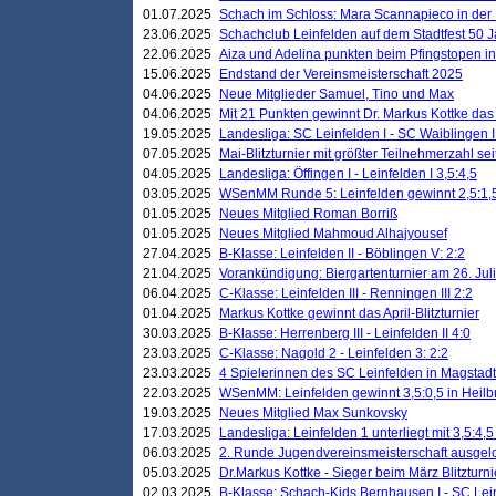
01.07.2025
Schach im Schloss: Mara Scannapieco in der
23.06.2025
Schachclub Leinfelden auf dem Stadtfest 50 
22.06.2025
Aiza und Adelina punkten beim Pfingstopen i
15.06.2025
Endstand der Vereinsmeisterschaft 2025
04.06.2025
Neue Mitglieder Samuel, Tino und Max
04.06.2025
Mit 21 Punkten gewinnt Dr. Markus Kottke das J
19.05.2025
Landesliga: SC Leinfelden I - SC Waiblingen I
07.05.2025
Mai-Blitzturnier mit größter Teilnehmerzahl se
04.05.2025
Landesliga: Öffingen I - Leinfelden I 3,5:4,5
03.05.2025
WSenMM Runde 5: Leinfelden gewinnt 2,5:1,
01.05.2025
Neues Mitglied Roman Borriß
01.05.2025
Neues Mitglied Mahmoud Alhajyousef
27.04.2025
B-Klasse: Leinfelden II - Böblingen V: 2:2
21.04.2025
Vorankündigung: Biergartenturnier am 26. Juli
06.04.2025
C-Klasse: Leinfelden III - Renningen III 2:2
01.04.2025
Markus Kottke gewinnt das April-Blitzturnier
30.03.2025
B-Klasse: Herrenberg III - Leinfelden II 4:0
23.03.2025
C-Klasse: Nagold 2 - Leinfelden 3: 2:2
23.03.2025
4 Spielerinnen des SC Leinfelden in Magstadt
22.03.2025
WSenMM: Leinfelden gewinnt 3,5:0,5 in Heilb
19.03.2025
Neues Mitglied Max Sunkovsky
17.03.2025
Landesliga: Leinfelden 1 unterliegt mit 3,5:4,5
06.03.2025
2. Runde Jugendvereinsmeisterschaft ausgel
05.03.2025
Dr.Markus Kottke - Sieger beim März Blitzturni
02.03.2025
B-Klasse: Schach-Kids Bernhausen I - SC Lein