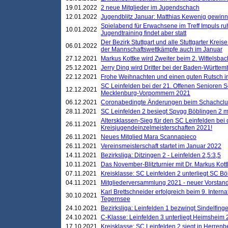
19.01.2022
2 neue Mitglieder im Jugendschach
12.01.2022
Jugendblitz Januar: Matthias Kewenig gewinn
Spielabend für Erwachsene im Treff Impuls ru
10.01.2022
Jugendtraining findet aber statt
Der Bezirk Stuttgart und alle Stuttgarter Krei
06.01.2022
der Mannschaftswettkämpfe auch im Januar
27.12.2021
Markus Kottke wird Zweiter beim 2. Wittelsb
25.12.2021
Jerry Ding wird Dritter bei der Baden-Württem
22.12.2021
Frohe Weihnachten und einen guten Rutsch i
SC Leinfelden bei der 21. Offenen Senioren S
12.12.2021
Mecklenburg-Vorpommern 2021
06.12.2021
Coronabedingte Änderungen beim Schachclub 
28.11.2021
SC Leinfelden 2 besiegt Spvgg Böblingen 2 mi
Altersklassen-Sieg für den SC Leinfelden bei
26.11.2021
Kreisjugendeinzelmeisterschaften 2021!
26.11.2021
Neues Mitglied Mara Scannapieco
26.11.2021
Vereinsmeisterschaft startet im Januar 2022
14.11.2021
Bezirksliga: Ditzingen 2 - Leinfelden 2,5:3,5
10.11.2021
Das November-Blitzturnier mit Dr. Markus Kott
07.11.2021
Kreisklasse: SC Leinfelden 2 unterliegt SC B
04.11.2021
Mitgliederversammlung 2021 - neuer Vorstan
Karl Brettschneider erfolgreich beim 9. Inte
30.10.2021
Tegernsee
24.10.2021
Bezirksliga: Leinfelden 1 bezwingt Sindelfinge
24.10.2021
C-Klasse: Leinfelden 3 unterliegt Heimsheim 2
17.10.2021
Kreisklasse: SC Leinfelden 2 siegt in Herrenbe