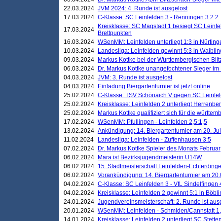
22.03.2024
JVM 2024: 4. Runde ist ausgelost
17.03.2024
C-Klasse: SC Leinfelden 3 - Renningen 3 2:2
Kreisklasse: SC Magstadt 1 besiegt SC Leinfe
17.03.2024
Brettpunkten
16.03.2024
WSenMM: Leinfelden unterliegt 1:3 in Nürting
10.03.2024
Landesliga: Leinfelden gewinnt 5:3 in Waibli
09.03.2024
Markus Kottke bei der Württembergischen Blit
06.03.2024
Dr. Markus Kottke unangefochtener Sieger im M
04.03.2024
JVM: 3. Runde ist ausgelost
04.03.2024
Einladung Biergartenturnier ist jetzt online
25.02.2024
C-Klasse: TSV Schönaich V gegen SC Leinfelde
25.02.2024
Kreisklasse: Leinfelden 2 unterliegt Herrenber
25.02.2024
Markus Kottke qualifiziert sich für die württem
17.02.2024
WSenMM: Pfullingen - Leinfelden 2,5:1,5
13.02.2024
Ankündigung: 14. Biergartenturnier am 20. Ju
11.02.2024
Landesliga: Leinfelden - Zuffenhausen 3:5
07.02.2024
Dr. Markus Kottke Spieler des Monats Februar
06.02.2024
Mara ist Bezirksjugendmeisterin U14W
06.02.2024
15. Stadtmeisterschaft Leinfelden-Echterding
06.02.2024
Vorankündigung: 14. Biergartenturnier am 20
04.02.2024
C-Klasse: SC Leinfelden 3 - VfL Sindelfingen 
04.02.2024
Kreisklasse: Leinfelden 2 gewinnt 5:1 in Böbl
24.01.2024
Jugendvereinsmeisterschaft: 2. Runde ist aus
20.01.2024
WSenMM: Leinfelden - Schmiden/Cannstatt 1,
14.01.2024
Kreisklasse: Leinfelden 2 unterliegt SC Stette