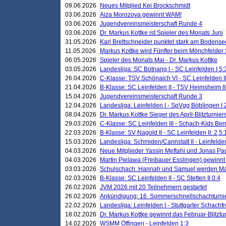
09.06.2026
Neues Mitglied Kei Brockschmidt
03.06.2026
Aiza Morozova gewinnt WAM!
03.06.2026
Jugendvereinsmeisterschaft Runde 4
03.06.2026
Dr. Markus Kottke ist Spieler des Monats Juni
31.05.2026
Karl Brettschneider punktet stark am Bodense
11.05.2026
Markus Kottke wird Fünfter beim Mönchfelder
06.05.2026
Spieler des Monats Mai - Dr. Markus Kottke
03.05.2026
Landesliga: SC Botnang I - SC Leinfelden I 5:
26.04.2026
C-Klasse: TSV Schönaich VI - SC Leinfelden II
21.04.2026
B-Klasse: SC Leinfelden II - TSV Heimsheim II
15.04.2026
Jugendvereinsmeisterschaft Runde 3
12.04.2026
Landesliga: Leinfelden I - SpVgg Böblingen I 
08.04.2026
Dr. Markus Kottke Sieger des April-Blitzturnier
29.03.2026
C-Klasse: SC Leinfelden III - Schach-Kids Ber
22.03.2026
B-Klasse: SV Nagold II - SC Leinfelden II: 2,5:
15.03.2026
Landesliga: Schmiden/Cannstatt II - Leinfelden
04.03.2026
Neue Mitglieder Yassin Meftahi und Jonas Pa
04.03.2026
Martin Pielawa (Freibauer Esslingen) gewinnt 
03.03.2026
Schulschach: Hannah und Samuel werden Ma
02.03.2026
B-Klasse: SC Leinfelden II - SC Stetten II 0:4
26.02.2026
JVM 2026 mit 20 Teilnehmern gestartet
26.02.2026
Ankündigung: 16. Sommerschnellschachturnie
22.02.2026
Landesliga: Leinfelden I - Stuttgarter Schachfr
18.02.2026
Dr. Markus Kottke gewinnt das Februar-Blitztu
14.02.2026
WSMM Öffingen - Leinfelden 1:3