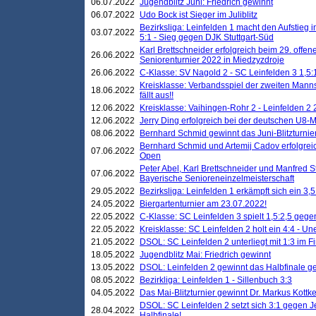
06.07.2022
Jugendblitz Juni: Friedrich gewinnt
06.07.2022
Udo Bock ist Sieger im Juliblitz
Bezirksliga: Leinfelden 1 macht den Aufstieg i
03.07.2022
5:1 - Sieg gegen DJK Stuttgart-Süd
Karl Brettschneider erfolgreich beim 29. off
26.06.2022
Seniorenturnier 2022 in Miedzyzdroje
26.06.2022
C-Klasse: SV Nagold 2 - SC Leinfelden 3 1,5:
Kreisklasse: Verbandsspiel der zweiten Manns
18.06.2022
fällt aus!!
12.06.2022
Kreisklasse: Vaihingen-Rohr 2 - Leinfelden 2 
12.06.2022
Jerry Ding erfolgreich bei der deutschen U8-M
08.06.2022
Bernhard Schmid gewinnt das Juni-Blitzturnie
Bernhard Schmid und Artemij Cadov erfolgreic
07.06.2022
Open
Peter Abel, Karl Brettschneider und Manfred St
07.06.2022
Bayerische Senioreneinzelmeisterschaft
29.05.2022
Bezirksliga: Leinfelden 1 erkämpft sich ein 3,
24.05.2022
Biergartenturnier am 23.07.2022!
22.05.2022
C-Klasse: SC Leinfelden 3 spielt 1,5:2,5 geg
22.05.2022
Kreisklasse: SC Leinfelden 2 holt ein 4:4 - 
21.05.2022
DSOL: SC Leinfelden 2 unterliegt mit 1:3 im F
18.05.2022
Jugendblitz Mai: Friedrich gewinnt
13.05.2022
DSOL: Leinfelden 2 gewinnt das Halbfinale geg
08.05.2022
Bezirkliga: Leinfelden 1 - Sillenbuch 3:3
04.05.2022
Das Mai-Blitzturnier gewinnt Dr. Markus Kottk
DSOL: SC Leinfelden 2 setzt sich 3:1 gegen J
28.04.2022
Halbfinale!