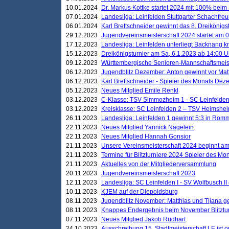
10.01.2024
Dr. Markus Kottke startet 2024 mit 100% beim 
07.01.2024
Landesliga: Leinfelden Stuttgarter Schachfreun
06.01.2024
Karl Brettschneider gewinnt das 8. Dreikönigs
29.12.2023
Jugendvereinsmeisterschaft 2024 startet am 0
17.12.2023
Landesliga: Leinfelden unterliegt Backnang kn
15.12.2023
Dreikönigsturnier am Sa, 6.1.2023 ab 14:00 U
09.12.2023
Württembergische Senioren-Mannschaftsmeiste
06.12.2023
Jugendblitz Dezember: Anton gewinnt vor Matt
06.12.2023
Karl Brettschneider - Spieler des Monats De
05.12.2023
Neues Mitglied Emile Renkl
03.12.2023
C-Klasse: TSV Simmozheim 1 - SC Leinfelden
03.12.2023
Kreisklasse: SC Leinfelden 2 – TSV Heimshei
26.11.2023
Landesliga: Leinfelden 1 gewinnt 5:3 in Ro
22.11.2023
Neues Mitglied Yannick Nägelein
22.11.2023
Neues Mitglied Hannah Gonsior
21.11.2023
Unsere Vereinsmeisterschaft 2024 beginnt am
21.11.2023
Termine für Blitzturniere 2024 Spieler des Mon
21.11.2023
Aktuelles von der Mitgliederversammlung
20.11.2023
Jugendvereinsmeisterschaft 2023
12.11.2023
Landesliga: SC Leinfelden I - SV Wolfbusch II 
10.11.2023
KJEM auf der Diepoldsburg
08.11.2023
Jugendblitz November: Matthias und Tijana 
08.11.2023
Knappes Endergebnis beim November Blitztur
07.11.2023
Neues Mitglied Jakob Rudhart
24.10.2023
Ausschreibung 15. Stadtmeisterschaft LE ist o