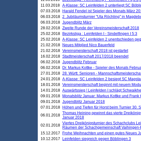
11.03.2018
A-Klasse: SC Leinfelden 2 unterliegt SC Böbli
07.03.2018
Harald Fendel ist Spieler des Monats März 2
06.03.2018
2. Jubiläumsturnier "Uta Röchling" in Magdebu
06.03.2018
Jugendblitz März
28.02.2018
Zweite Runde der Vereinsmeisterschaft 2018
25.02.2018
Bezirksliga : Leinfelden I - Sindelfingen I 5:3
25.02.2018
A-Klasse: SC Leinfelden 2 unentschieden geg
21.02.2018
Neues Mitglied Nico Bauerfeld
21.02.2018
Vereinsmeisterschaft 2018 ist gestartet
16.02.2018
Stadtmeisterschaft 2017/2018 beendet
06.02.2018
Jugendblitz Februar
06.02.2018
Dr. Markus Kottke - Spieler des Monats Febru
27.01.2018
28. Württ. Senioren - Mannschaftsmeisterscha
24.01.2018
A-Klasse: SC Leinfelden 2 besiegt SC Magstadt
18.01.2018
Vereinsmeisterschaft beginnt mit neuem Mod
14.01.2018
Auswärtssieg ! Leinfelden I schlägt Schwaikhei
09.01.2018
Monatsblitz Januar: Markus Kottke und Frank
09.01.2018
Jugendblitz Januar 2018
07.01.2018
Höhen und Tiefen für Horst beim Turnier 30. 
Thomas Heining gewinnt das vierte Dreikönigs
06.01.2018
Januar 2018
Viertes Dreikönigsturnier des Schachclubs Le
02.01.2018
Räumen der Schachgemeinschaft Vaihingen-
15.12.2017
Frohe Weihnachten und einen gutes Neues J
10.12.2017
Leinfelden siegreich gegen Böblingen 3