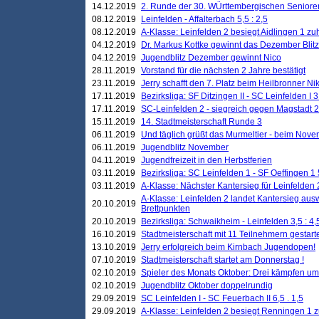
14.12.2019
2. Runde der 30. WÜrttembergischen Seniore
08.12.2019
Leinfelden - Affalterbach 5,5 : 2,5
08.12.2019
A-Klasse: Leinfelden 2 besiegt Aidlingen 1 zu
04.12.2019
Dr. Markus Kottke gewinnt das Dezember Blitzt
04.12.2019
Jugendblitz Dezember gewinnt Nico
28.11.2019
Vorstand für die nächsten 2 Jahre bestätigt
23.11.2019
Jerry schafft den 7. Platz beim Heilbronner 
17.11.2019
Bezirksliga: SF Ditzingen II - SC Leinfelden I 3
17.11.2019
SC-Leinfelden 2 - siegreich gegen Magstadt 2
15.11.2019
14. Stadtmeisterschaft Runde 3
06.11.2019
Und täglich grüßt das Murmeltier - beim Novemb
06.11.2019
Jugendblitz November
04.11.2019
Jugendfreizeit in den Herbstferien
03.11.2019
Bezirksliga: SC Leinfelden 1 - SF Oeffingen 1 
03.11.2019
A-Klasse: Nächster Kantersieg für Leinfelden 2
A-Klasse: Leinfelden 2 landet Kantersieg aus
20.10.2019
Brettpunkten
20.10.2019
Bezirksliga: Schwaikheim - Leinfelden 3,5 : 4,
16.10.2019
Stadtmeisterschaft mit 11 Teilnehmern gestart
13.10.2019
Jerry erfolgreich beim Kirnbach Jugendopen!
07.10.2019
Stadtmeisterschaft startet am Donnerstag !
02.10.2019
Spieler des Monats Oktober: Drei kämpfen um
02.10.2019
Jugendblitz Oktober doppelrundig
29.09.2019
SC Leinfelden I - SC Feuerbach II 6,5 . 1,5
29.09.2019
A-Klasse: Leinfelden 2 besiegt Renningen 1 z