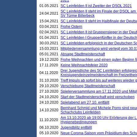
2021
01.05.2021
SC Leinfelden II ist Zweiter der DSOL 2021
SC Leinfelden II steht im Finale der DSOL am 
24.04.2021
SV Türme Billerbeck
15.04.2021
SC Leinfelden II steht im Halbfinale der Deu
03.04.2021
Frohe Ostern
02.04.2021
SC Leinfelden II ist Gruppensieger in der De
01.04.2021
SC Leinfelden I Gruppenfünfter in der Deuts
30.03.2021
SC Leinfelden erfolgreich in der Deutschen 
15.03.2021
Mitgliederversammlung wird verlegt vom 30.0
05.01.2021
Absage Stadtmeisterschaft
19.12.2020
Frohe Weihnachten und einen guten Beginn f
17.11.2020
Keine Weihnachtsfeier 2020
Drei Jugendliche des SC Leinfelden erfolgreic
04.11.2020
Kreisjugendeinzelmeisterschaft im Freizeithe
31.10.2020
Treff Impuls ab sofort bis auf weiteres wieder
29.10.2020
Verschiebung Stadtmeisterschaft
27.10.2020
Spielerversammlung am 17.11.2020 und Mitg
24.10.2020
Start der Stadtmeisterschaft wird verschoben
24.10.2020
Spielabend am 27.10. entfällt
Bernhard Schmid und Michele Porro sind neu
14.10.2020
Schachclubs Leinfelden
Am 13.10.2020 ab 19:00 Uhr Erörterung der L
11.10.2020
Hygienebedingungen
06.10.2020
Jugendblitz entfällt
05.10.2020
Neue Corona-Saison vom Präsidium des Sch