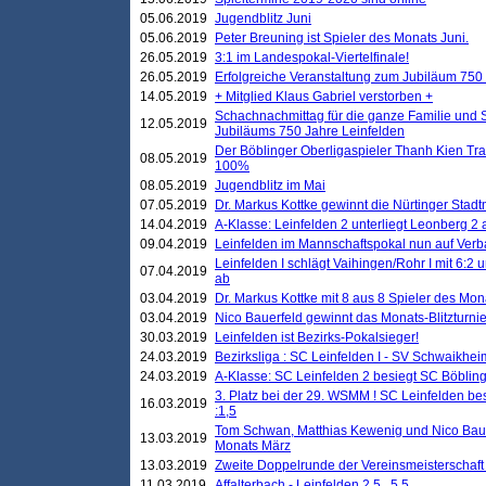
05.06.2019
Jugendblitz Juni
05.06.2019
Peter Breuning ist Spieler des Monats Juni.
26.05.2019
3:1 im Landespokal-Viertelfinale!
26.05.2019
Erfolgreiche Veranstaltung zum Jubiläum 750
14.05.2019
+ Mitglied Klaus Gabriel verstorben +
Schachnachmittag für die ganze Familie und 
12.05.2019
Jubiläums 750 Jahre Leinfelden
Der Böblinger Oberligaspieler Thanh Kien Tran
08.05.2019
100%
08.05.2019
Jugendblitz im Mai
07.05.2019
Dr. Markus Kottke gewinnt die Nürtinger Stadt
14.04.2019
A-Klasse: Leinfelden 2 unterliegt Leonberg 2 a
09.04.2019
Leinfelden im Mannschaftspokal nun auf Ver
Leinfelden I schlägt Vaihingen/Rohr I mit 6:2 
07.04.2019
ab
03.04.2019
Dr. Markus Kottke mit 8 aus 8 Spieler des Mona
03.04.2019
Nico Bauerfeld gewinnt das Monats-Blitzturnier
30.03.2019
Leinfelden ist Bezirks-Pokalsieger!
24.03.2019
Bezirksliga : SC Leinfelden I - SV Schwaikheim
24.03.2019
A-Klasse: SC Leinfelden 2 besiegt SC Böbling
3. Platz bei der 29. WSMM ! SC Leinfelden b
16.03.2019
:1,5
Tom Schwan, Matthias Kewenig und Nico Baue
13.03.2019
Monats März
13.03.2019
Zweite Doppelrunde der Vereinsmeisterschaft i
11.03.2019
Affalterbach - Leinfelden 2,5 . 5,5