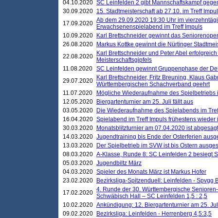
04.10.2020
SC Leinfelden 2 gibt Mannschaftskampf gege
30.09.2020
15. Stadtmeisterschaft ab 27.10. im Treff Impu
Ab dem 29.09.2020 19:30 Uhr im vierzehntäg
17.09.2020
Erwachsenenspielabend im Treff Impuls
10.09.2020
Karl Brettschneider gewinnt das Seniorenopen
26.08.2020
Markus Kottke gewinnt die Nürtinger Stadtmei
Karl Brettschneider und Peter Abel erfolgreic
22.08.2020
Meisterschaftsgipfels
11.08.2020
SC Leinfelden gewinnt Gruppenphase der De
Karl Brettschneider, Fritz Breuning, Klaus Gab
29.07.2020
Württembergischen Schachverband geehrt
11.07.2020
Mögliche Wiederaufnahme des Spielbetriebs
12.05.2020
Biergartenturnier am 25. Juli fällt aus
03.05.2020
Die Wiederaufnahme des Spielabends im Treff
16.04.2020
Spielabend im Treff Impuls frühestens wieder
30.03.2020
Monatsblitzturnier am 07.04.2020 ist abgesag
14.03.2020
Jugendtraining bis Ende der Osterferien ausg
13.03.2020
Der Spielbetrieb im SVW ist bis Ostern ausges
08.03.2020
A-Klasse, Runde 8: SC Leinfelden 2 besiegt 
05.03.2020
Jugendbiltz März
04.03.2020
Spieler des Monats März ist Markus Hofer
23.02.2020
Bezirksliga-Spitzenduell: Leinfelden - Spvgg 
4. Runde der 30. Württembergische Senioren
17.02.2020
Schwäbisch Hall – SC Leinfelden 1,5 : 2,5
10.02.2020
Ankündigung: 12. Biergartenturnier am 25. Juli
09.02.2020
Bezirksliga: Leinfelden - Herrenberg 4,5:3,5