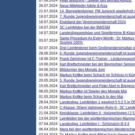
07.08.2024
Peter Breuning - Spieler des Monats August.
26.07.2024
Neue Mitglieder Adele & Aiza
21.07.2024
14. Biergartenturnier: FM Junesch wiederholt
19.07.2024
7. Runde Jugendvereinsmeisterschaft ist ausg
16.07.2024
Endstand der Vereinsmeisterschaft 2024
16.07.2024
SC Leinfelden bei der BWSSM
16.07.2024
Landesligaspielplan und Spieltermine B-Kla
Same Procedure As Every Month - Dr. Markus 
03.07.2024
Scoring 100%
02.07.2024
Drei Leinfeldener beim Großmeistersimultan 
28.06.2024
6. Runde Jugendvereinsmeisterschaft ist ausg
18.06.2024
Frank Gehringer ist C-Trainer - Leistungssport
10.06.2024
Karl Brettschneider bei der Bayrischen Senio
04.06.2024
Blitzturnier des Monats Juni
02.06.2024
Markus Kottke beim Schach im Schloss in Kü
20.05.2024
5. Runde Jugendvereinsmeisterschaft ist ausg
15.05.2024
Karl Brettschneider und Peter Abel in Bregenz
08.05.2024
Markus Kottke ist Spieler des Monats Mai
01.05.2024
Markus Kottke beim Schach in den Mai
28.04.2024
Landesliga: Leinfelden 1 gewinnt 5,5:2,5 in Ö
21.04.2024
C-Klasse: SGem Vaihingen-Rohr 6 - SC Leinfe
21.04.2024
Kreisklasse: Leinfelden II - Holzgerlingen I 2,5
13.04.2024
Leinfelden bei der württembergischen Mannsc
07.04.2024
Landesliga: Leinfelden I - Schönaich III 4:4
06.04.2024
Mara bei den württembergischen Meisterscha
03.04.2024
Dr. Markus Kottke April-Blitzschach-Sieger mit