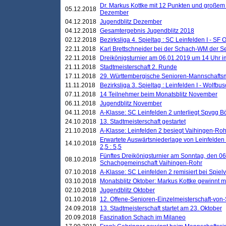
Dr. Markus Kottke mit 12 Punkten und großem
05.12.2018
Dezember
04.12.2018
Jugendblitz Dezember
04.12.2018
Gesamtergebnis Jugendblitz 2018
02.12.2018
Bezirksliga 4. Spieltag : SC Leinfelden I - SF O
22.11.2018
Karl Brettschneider bei der Schach-WM der S
22.11.2018
Dreikönigsturnier am 06.01.2019 um 14 Uhr im 
21.11.2018
Stadtmeisterschaft 2. Runde
17.11.2018
29. Württembergische Senioren-Mannschaftsm
11.11.2018
Bezirksliga 3. Spieltag : Leinfelden I - Wolfbusch
07.11.2018
14 Teilnehmer beim Monatsblitz November
06.11.2018
Jugendblitz November
04.11.2018
A-Klasse: SC Leinfelden 2 unterliegt Spvgg Bö
24.10.2018
13. Stadtmeisterschaft gestartet
21.10.2018
A-Klasse: Leinfelden 2 besiegt Vaihingen-Rohr 
Erwartete Auswärtsniederlage von Leinfelden 
14.10.2018
2,5 : 5,5
Fünftes Dreikönigsturnier am Sonntag, den 0
08.10.2018
Schachgemeinschaft Vaihingen-Rohr
07.10.2018
A-Klasse: SC Leinfelden 2 remisiert bei Spie
03.10.2018
Monatsblitz Oktober: Markus Kottke gewinnt mi
02.10.2018
Jugendblitz Oktober
01.10.2018
12. Offene-Senioren-Einzelmeisterschaft-von
24.09.2018
13. Stadtmeisterschaft startet am 23. Oktober
20.09.2018
Faszination Schach im Milaneo