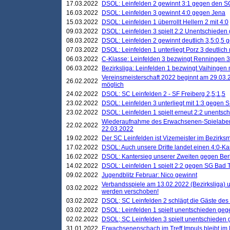
17.03.2022
DSOL: Leinfelden 2 gewinnt 3:1 gegen den 
16.03.2022
DSOL: Leinfelden 3 gewinnt 4:0 gegen Jena
15.03.2022
DSOL: Leinfelden 1 überrollt Hellern 2 mit 4:0
09.03.2022
DSOL: Leinfelden 3 spielt 2:2 Unentschieden
08.03.2022
DSOL: Leinfelden 2 gewinnt deutlich 3,5:0,5
07.03.2022
DSOL: Leinfelden 1 unterliegt Porz 3 deutlich 
06.03.2022
C-Klasse: Leinfelden 3 bezwingt Renningen 3 
06.03.2022
Bezirksliga: Leinfelden 1 bezwingt Vaihingen m
Vereinsmeisterschaft 2022 beginnt am 29.03.2
26.02.2022
möglich
24.02.2022
DSOL: SC Leinfelden 2 - SF Freiberg 2,5;1,5
23.02.2022
DSOL: Leinfelden 3 unterliegt mit 1:3 gegen S
23.02.2022
DSOL: Leinfelden 1 spielt erneut 2:2 unentsc
Wiederaufnahme des Erwachsenen-Spielabend
22.02.2022
22.03.2022
19.02.2022
Der SC Leinfelden ist Vizemeister im Bezirksm
17.02.2022
DSOL: Auch unsere Dritte landet einen 4:0-Ka
16.02.2022
DSOL: Kantersieg unserer Zweiten gegen Ber
14.02.2022
DSOL: Leinfelden 1 spielt 2:2 gegen SG Bad 
09.02.2022
Jugendblitz Februar: Nico gewinnt
Verbandsspiele am 13.02.2022 (Bezirksliga) 
03.02.2022
werden verschoben!
03.02.2022
DSOL; SC Leinfelden 2 schlägt die Gäste des
03.02.2022
DSOL: Leinfelden 1 spielt unentschieden gege
02.02.2022
DSOL; SC Leinfelden 3 spielt unentschieden
31.01.2022
Erwachsenenschach im Treff Impuls bleibt im