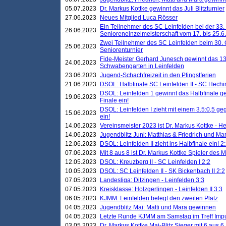
05.07.2023
Dr. Markus Kottke gewinnt das Juli Blitzturnier
27.06.2023
Neues Mitglied Luca Rösser
Ein Teilnehmer des SC Leinfelden bei der 33.
26.06.2023
Senioreneinzelmeisterschaft vom 17. bis 25.
Zwei Teilnehmer des SC Leinfelden beim 30.
25.06.2023
Seniorenturnier
Fide-Meister Gerhard Junesch gewinnt das 1
24.06.2023
Schwabengarten in Leinfelden
23.06.2023
Jugend-Schachfreizeit in den Pfingstferien
21.06.2023
DSOL: Halbfinale SC Leinfelden II - SC Hechi
DSOL: Leinfelden 1 gewinnt das Halbfinale geg
19.06.2023
Finale ein!
DSOL: Leinfelden I zieht mit einem 3.5:0,5 g
15.06.2023
ein!
14.06.2023
Vereinsmeister 2023 ist Dr. Markus Kottke - 
14.06.2023
Jugendblitz Juni: Matthias & Friedrich und M
12.06.2023
DSOL: Leinfelden II zieht ins Halbfinale ein! 2
07.06.2023
Mit 8 aus 8 ist Dr. Markus Kottke Spieler des 
12.05.2023
DSOL: Kreuzberg II - SC Leinfelden I 2:2
10.05.2023
DSOL: SC Leinfelden II - SK Bickenbach II 2:2
07.05.2023
Landesliga: Ditzingen - Leinfelden 3:3
07.05.2023
Kreisklasse: Holzgerlingen - Leinfelden II 3:3
06.05.2023
KJMM: Leinfelden belegt den zweiten Platz
04.05.2023
Jugendblitz Mai: Matti und Mara gewinnen
04.05.2023
Letzte Runde KJMM am Samstag im Treff Imp
03.05.2023
Dr. Markus Kottke Mai-Blitz Sieger mit 6 aus 6