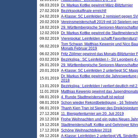
06.03.2019
Dr. Markus Kottke gewinnt März-Blitzturnier
27.02.2019
Bezirkspokalfinale erreicht!
24.02.2019
A-Klasse: SC Leinfelden 2 remisiert gegen SV
20.02.2019
Vereinsmeisterschaft 2019 mit 10 Spielern ges
18.02.2019
29. Württembergische Senioren-Mannschaftsm
12.02.2019
Dr. Markus Kottke gewinnt die Stadtmeistersc
09.02.2019
Viererpokal: Leinfelden schafft Favoritensturz!
Tom Schwan, Matthias Kewenig und Nico Baue
06.02.2019
Monats Februar 2019
06.02.2019
Fritz Zöllmer gewinnt das Monats-Blitzturnier 
03.02.2019
Bezirksliga : SC Leinfelden I - SV Leonberg 4:
26.01.2019
29. Württembergische Senioren-Mannschaftsm
20.01.2019
A-Klasse: SC Leinfelden 2 unterliegt SC Magst
Dr. Markus Kottke gewinnt die Jahreswertung d
15.01.2019
2018
13.01.2019
Bezirksliga : Leinfelden I verliert deutlich mit 
11.01.2019
Matthias Kewenig gewinnt das Jugendmonatsbl
08.01.2019
4. Runde Stadtmeisterschaft ist gelost
08.01.2019
Schon wieder Rekordbeteiligung - 16 Teilneh
06.01.2019
Thanh Kien Tran ist Sieger des Dreikönigstur
27.12.2018
11. Biergartenturnier am 20. Juli 2019
20.12.2018
Frohe Weihnachten und ein gutes Neues Jah
19.12.2018
Stadtmeisterschaft: Kottke und Gehringer führ
17.12.2018
Schöne Weihnachtsfeier 2018
09.12.2018
A-Klasse: Leinfelden 2 unterliegt VfL Sindelfin