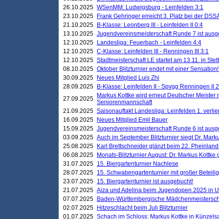
26.10.2025
WSenMM: Ludwigsburg - Leinfelden 3:1
23.10.2025
Frank Gehringer erreicht 3. Platz bei der DS
21.10.2025
B-Klasse: Leonberg III - Leinfelden II 0:4
13.10.2025
Jugendvereinsmeisterschaft Runde 7 ist ausg
12.10.2025
Landesliga: Feuerbach - Leinfelden 4:4
12.10.2025
C-Klasse: Leinfelden III - Renningen III 3:1
12.10.2025
Stadtmeisterschaft LE startet am 13.11. in Stet
08.10.2025
Oktober Blitzturnier endet mit einer Sensation!
30.09.2025
Neues Mitglied Luis Zhi
28.09.2025
B-Klasse: Leinfelden II - Spvgg Renningen II 2
Markus Kottke wird erneut Deutscher Meister 
27.09.2025
Seniorenmannschaft
21.09.2025
Saisonauftakt Landesliga: Leinfelden 1. verlier
16.09.2025
Neues Mitglied Emil Bauer
15.09.2025
Jugendvereinsmeisterschaft Runde 6 ist ausg
03.09.2025
Auch im September Blitzturnier siegt Dr. Mark
25.08.2025
Karl Brettschneider glänzt beim 22. Pheinlan
06.08.2025
Monats-Blitzturnier August: Dr. Markus Kottke
31.07.2025
15. Biergartenturnier Nachlese
28.07.2025
15. Schwabengartenturnier mit großer Beteili
23.07.2025
15. Biergartenturnier ist ausgebucht!
21.07.2025
Aiza und Adelina beim Jugendopen 2025 in 
07.07.2025
Baden-Württembergische Mädchenmeistersch
02.07.2025
Hitzeschlacht beim Juli Blitzturnier
01.07.2025
Schach im Schloss: Markus Kottke in Künzels