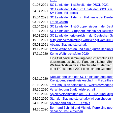
2021
01.05.2021
SC Leinfelden II ist Zweiter der DSOL 2021
SC Leinfelden II steht im Finale der DSOL am 
24.04.2021
SV Türme Billerbeck
15.04.2021
SC Leinfelden II steht im Halbfinale der Deu
03.04.2021
Frohe Ostern
02.04.2021
SC Leinfelden II ist Gruppensieger in der De
01.04.2021
SC Leinfelden I Gruppenfünfter in der Deuts
30.03.2021
SC Leinfelden erfolgreich in der Deutschen 
15.03.2021
Mitgliederversammlung wird verlegt vom 30.0
05.01.2021
Absage Stadtmeisterschaft
19.12.2020
Frohe Weihnachten und einen guten Beginn f
17.11.2020
Keine Weihnachtsfeier 2020
Eine Onlineversammlung des Schachclubs am
dass es angesichts der Pandemie keinen Sinn
Weihnachtsfeier des Schachclubs zu denken. Vi
oder Frühsommer 2021 eine schöne Gelegenhei
Drei Jugendliche des SC Leinfelden erfolgreic
04.11.2020
Kreisjugendeinzelmeisterschaft im Freizeithe
31.10.2020
Treff Impuls ab sofort bis auf weiteres wieder
29.10.2020
Verschiebung Stadtmeisterschaft
27.10.2020
Spielerversammlung am 17.11.2020 und Mitg
24.10.2020
Start der Stadtmeisterschaft wird verschoben
24.10.2020
Spielabend am 27.10. entfällt
Bernhard Schmid und Michele Porro sind neu
14.10.2020
Schachclubs Leinfelden