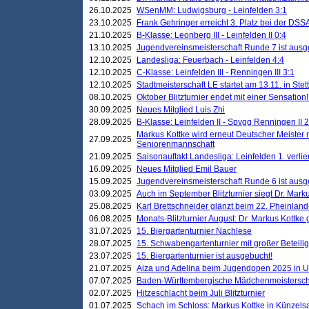
26.10.2025
WSenMM: Ludwigsburg - Leinfelden 3:1
23.10.2025
Frank Gehringer erreicht 3. Platz bei der DS
21.10.2025
B-Klasse: Leonberg III - Leinfelden II 0:4
13.10.2025
Jugendvereinsmeisterschaft Runde 7 ist ausg
12.10.2025
Landesliga: Feuerbach - Leinfelden 4:4
12.10.2025
C-Klasse: Leinfelden III - Renningen III 3:1
12.10.2025
Stadtmeisterschaft LE startet am 13.11. in Stet
08.10.2025
Oktober Blitzturnier endet mit einer Sensation!
30.09.2025
Neues Mitglied Luis Zhi
28.09.2025
B-Klasse: Leinfelden II - Spvgg Renningen II 2
Markus Kottke wird erneut Deutscher Meister 
27.09.2025
Seniorenmannschaft
21.09.2025
Saisonauftakt Landesliga: Leinfelden 1. verlier
16.09.2025
Neues Mitglied Emil Bauer
15.09.2025
Jugendvereinsmeisterschaft Runde 6 ist ausg
03.09.2025
Auch im September Blitzturnier siegt Dr. Mark
25.08.2025
Karl Brettschneider glänzt beim 22. Pheinlan
06.08.2025
Monats-Blitzturnier August: Dr. Markus Kottke
31.07.2025
15. Biergartenturnier Nachlese
28.07.2025
15. Schwabengartenturnier mit großer Beteili
23.07.2025
15. Biergartenturnier ist ausgebucht!
21.07.2025
Aiza und Adelina beim Jugendopen 2025 in 
07.07.2025
Baden-Württembergische Mädchenmeistersch
02.07.2025
Hitzeschlacht beim Juli Blitzturnier
01.07.2025
Schach im Schloss: Markus Kottke in Künzels