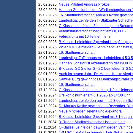
25.02.2025
Neues Mitglied Andreas Prokos
23.02.2025
Hannah Gonsior bei den Württembergischen 
19.02.2025
16. Stadtmeisterschaft: Markus Kottke gewinnt 
16.02.2025
Landesliga: Leinfelden I - Stuttgarter Schachfr
09.02.2025
C-Klasse: Leinfelden 3 unterliegt den Schach
05.02.2025
Vereinsmeisterschaft beginnt am Di, 11.02.
04.02.2025
Februarblitz mit 10 Teilnehmern
03.02.2025
B-Klasse: Leinfelden 2 gewinnt kampflos ge
27.01.2025
WSenMM: Leinfelden - Schmiden/Cannstatt 0,
22.01.2025
16. Stadtmeisterschaft
19.01.2025
Landesliga: Zuffenhausen - Leinfelden 4,5:3,5
19.01.2025
Hannah Gonsior ist Vizemeisterin der WU8 i
13.01.2025
B-Klasse: SC Stetten 2 - SC Leinfelden 2: 2,5:
08.01.2025
Auch im neuen Jahr - Dr. Markus Kottke siegt 
06.01.2025
Samuel Burg gewinnt das Dreikönigsturnier 
19.12.2024
16. Stadtmeisterschaft
17.12.2024
C-Klasse: Leinfelden unterliegt 1:3 in Heimsh
09.12.2024
Dreikönigsturnier am 6.1.2025 ab 14:00 Uhr
08.12.2024
Landesliga: Leinfelden gewinnt 5:3 gegen Sc
04.12.2024
Dr. Markus Kottke gewinnt das Dezember-Blitz
04.12.2024
Neue Mitglieder Helena und Alexandra
02.12.2024
B-Klasse: Leinfelden 2 gewinnt mit 3:1 gegen
21.11.2024
3. Runde Stadtmeisterschaft ist ausgelost
17.11.2024
C-Klasse: Leinfelden gewinnt gegen Vaihinge
13.11.2024
JVM SC Leinfelden beendet: Luis Setzkorn ge