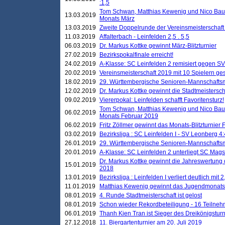
:1,5
Tom Schwan, Matthias Kewenig und Nico Baue
13.03.2019
Monats März
13.03.2019
Zweite Doppelrunde der Vereinsmeisterschaft i
11.03.2019
Affalterbach - Leinfelden 2,5 . 5,5
06.03.2019
Dr. Markus Kottke gewinnt März-Blitzturnier
27.02.2019
Bezirkspokalfinale erreicht!
24.02.2019
A-Klasse: SC Leinfelden 2 remisiert gegen SV
20.02.2019
Vereinsmeisterschaft 2019 mit 10 Spielern ges
18.02.2019
29. Württembergische Senioren-Mannschaftsm
12.02.2019
Dr. Markus Kottke gewinnt die Stadtmeistersc
09.02.2019
Viererpokal: Leinfelden schafft Favoritensturz!
Tom Schwan, Matthias Kewenig und Nico Baue
06.02.2019
Monats Februar 2019
06.02.2019
Fritz Zöllmer gewinnt das Monats-Blitzturnier 
03.02.2019
Bezirksliga : SC Leinfelden I - SV Leonberg 4:
26.01.2019
29. Württembergische Senioren-Mannschaftsm
20.01.2019
A-Klasse: SC Leinfelden 2 unterliegt SC Magst
Dr. Markus Kottke gewinnt die Jahreswertung d
15.01.2019
2018
13.01.2019
Bezirksliga : Leinfelden I verliert deutlich mit 
11.01.2019
Matthias Kewenig gewinnt das Jugendmonatsbl
08.01.2019
4. Runde Stadtmeisterschaft ist gelost
08.01.2019
Schon wieder Rekordbeteiligung - 16 Teilneh
06.01.2019
Thanh Kien Tran ist Sieger des Dreikönigstur
27.12.2018
11. Biergartenturnier am 20. Juli 2019