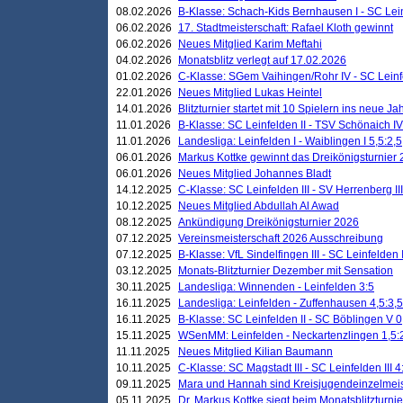
08.02.2026
B-Klasse: Schach-Kids Bernhausen I - SC Leinf
06.02.2026
17. Stadtmeisterschaft: Rafael Kloth gewinnt
06.02.2026
Neues Mitglied Karim Meftahi
04.02.2026
Monatsblitz verlegt auf 17.02.2026
01.02.2026
C-Klasse: SGem Vaihingen/Rohr IV - SC Leinfel
22.01.2026
Neues Mitglied Lukas Heintel
14.01.2026
Blitzturnier startet mit 10 Spielern ins neue J
11.01.2026
B-Klasse: SC Leinfelden II - TSV Schönaich IV
11.01.2026
Landesliga: Leinfelden I - Waiblingen I 5,5:2,5
06.01.2026
Markus Kottke gewinnt das Dreikönigsturnier
06.01.2026
Neues Mitglied Johannes Bladt
14.12.2025
C-Klasse: SC Leinfelden III - SV Herrenberg III
10.12.2025
Neues Mitglied Abdullah Al Awad
08.12.2025
Ankündigung Dreikönigsturnier 2026
07.12.2025
Vereinsmeisterschaft 2026 Ausschreibung
07.12.2025
B-Klasse: VfL Sindelfingen III - SC Leinfelden I
03.12.2025
Monats-Blitzturnier Dezember mit Sensation
30.11.2025
Landesliga: Winnenden - Leinfelden 3:5
16.11.2025
Landesliga: Leinfelden - Zuffenhausen 4,5:3,5
16.11.2025
B-Klasse: SC Leinfelden II - SC Böblingen V 0
15.11.2025
WSenMM: Leinfelden - Neckartenzlingen 1,5:
11.11.2025
Neues Mitglied Kilian Baumann
10.11.2025
C-Klasse: SC Magstadt III - SC Leinfelden III 4
09.11.2025
Mara und Hannah sind Kreisjugendeinzelmei
05.11.2025
Dr. Markus Kottke siegt beim Monatsblitzturn