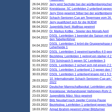
26.04.2022
Jerry wird Sechster bei der württembergische
24.04.2022
Kreisklasse: SC Leinfelden 2 unterliegt gege
20.04.2022
Jerry Ding gewinnt Silber bei der württemberg
07.04.2022
Schach-Senioren-Cup am Tegernsee vom 26. M
06.04.2022
Jerry qualifiziert sich für die WJEM!
06.04.2022
Jugenblitz April: Matthias gewinnt
06.04.2022
Dr. Markus Kottke - Spieler des Monats April
DSOL: Leinfelden 1 beendet die Saison mit e
04.04.2022
den Tabellenführer
DSOL: Leinfelden 2 krönt die Gruppenphase m
04.04.2022
Leherheide 1
04.04.2022
DSOL: Leinfelden 3 gewinnt kampflos 4:0 geg
03.04.2022
Bezirkliga: Leinfelden 1 gelingt ein starker 4
03.04.2022
TSV Schönaich 5 gegen SC Leinfelden 3
31.03.2022
DSOL: Leinfelden 2 sichert sich mit einem 2:2 d
30.03.2022
DSOL: Leinfelden 3 unterliegt 1:3 gegen den 
30.03.2022
DSOL: Leinfelden 1 unterliegt knapp mit 1,5
10. Internationaler Schach-Senioren-Cup am T
28.03.2022
2022
26.03.2022
Deutscher Mannschaftspokal: Leinfelden unte
25.03.2022
Kreisklasse: Verbandsspiel Vaihingen-Rohr 2 
23.03.2022
Jugendblitz März: Nico gewinnt
23.03.2022
Blitz Neustart nach zweiter Corona Pause
20.03.2022
Bezirksliga: Leinfelden 1 unterliegt gegen Nag
18.03.2022
Amjad Ibrahim gewinnt Ulmer Blitzturnier