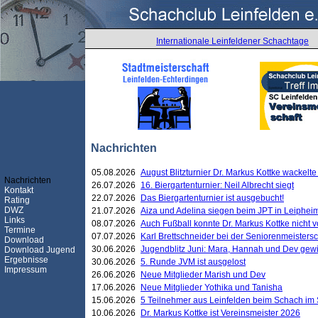
Internationale Leinfeldener Schachtage
Nachrichten
05.08.2026
August Blitzturnier Dr. Markus Kottke wackel
Nachrichten
26.07.2026
16. Biergartenturnier: Neil Albrecht siegt
Kontakt
22.07.2026
Das Biergartenturnier ist ausgebucht!
Rating
DWZ
21.07.2026
Aiza und Adelina siegen beim JPT in Leiphei
Links
08.07.2026
Auch Fußball konnte Dr. Markus Kottke nicht
Termine
07.07.2026
Karl Brettschneider bei der Seniorenmeister
Download
30.06.2026
Jugendblitz Juni: Mara, Hannah und Dev gew
Download Jugend
Ergebnisse
30.06.2026
5. Runde JVM ist ausgelost
Impressum
26.06.2026
Neue Mitglieder Marish und Dev
17.06.2026
Neue Mitglieder Yothika und Tanisha
15.06.2026
5 Teilnehmer aus Leinfelden beim Schach im 
10.06.2026
Dr. Markus Kottke ist Vereinsmeister 2026