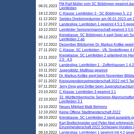
FM Ralf Müller vom SC Böblingen gewinnt das 
06.01.2023
Leinfelden
18.12.2022
C-Klasse: Leinfelden 3 - SC Böblingen 5. 2:2
11.12.2022
Siebtes Dreikönigsturnier am 06.01.2023 um 1
11.12.2022
Landesliga: Leinfelden 1 gewinnt 4,5:1,5 ge
10.12.2022
Leinfelder Seniorenmannschaft gewinnt 3,5:
Kreisklasse: SC Böblingen 4 sagt Spiel am S
08.12.2022
Leinfelden 2 ab
07.12.2022
Dezember Blitzturnier Dr. Markus Kottke gewin
27.11.2022
C-Klasse: SC Leinfelden - VfL Sindelfingen 4 
Kreisklasse: SC Leinfelden 2 unterliegt im H
13.11.2022
2.0 : 4.0
13.11.2022
Landesliga: Leinfelden 1 - Zuffenhausen 1 4:2
10.11.2022
Jugendblitz: Matthias gewinnt
09.11.2022
Dr. Markus Kottke siegt beim November-Blitztu
07.11.2022
Kreisjugendeinzelmeisterschaft 2022 mit 5 T
07.11.2022
Jerry Ding wird Dritter beim Jugendschachturn
23.10.2022
C-Klasse: Leinfelden 3 gewinnt 3:1
32. Württembergische Senioren-Mannschaftsm
22.10.2022
Leinfelden 3:1
13.10.2022
Neues Mitglied Matti Behrens
12.10.2022
Keine Offene Stadtmeisterschaft 2022
09.10.2022
Kreisklasse: SC Leinfelden 2 siegt auswärts g
Karl Brettschneider und Peter Abel erfolgreic
09.10.2022
Einzelmeisterschaft 2022 Schleswig Holstein 
09.10.2022
Landesliga: Leinfelden 1 gewinnt mit 4:2 geg