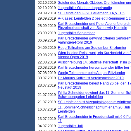
02.10.2019
Spieler des Monats Oktober: Drei kämpfen um
02.10.2019
Jugendblitz Oktober doppelrundig
29.09.2019
SC Leinfelden I - SC Feuerbach II 6,5 . 1,5
29.09.2019
A-Klasse: Leinfelden 2 besiegt Renningen 1 z
Karl Brettschneider und Peter Abel erfolgreich
28.09.2019
Einzelmeisterschaft von Schleswig-Holstein
23.09.2019
Jugendblitz September
Karl Brettschneider gewinnt Offenes Seniore
06.09.2019
Vaihingen-Rohr 2019
04.09.2019
Rege Teilnahme am September Blitzturnier
Wien ist eine Reise wert, ein Kurzbericht von
29.08.2019
Vienna Open 2019
22.08.2019
Ausschreibung 14. Stadtmeisterschaft ist im
20.08.2019
Karl Brettschneider hervorragender Elfter bei
07.08.2019
Wenig Teilnehmer beim August Blitzturnier
30.07.2019
Dr. Markus Kottke ist Vereinsmeister 2019
Karl Brettschneider belegt Rang 26 bei den 1
28.07.2019
Neustadt 2019
IM Ilja Schneider gewinnt das 11. Sommer-Sch
21.07.2019
Schwabengarten Leinfelden
21.07.2019
SC Leinfelden ist Vizepokalsieger im württem
11. Sommer-Schnellschachturnier am 20. Jul
16.07.2019
Leinfelden
Karl Brettschneider in Freudenstadt mit 6,0 
13.07.2019
11
04.07.2019
Jugendblitz Juli