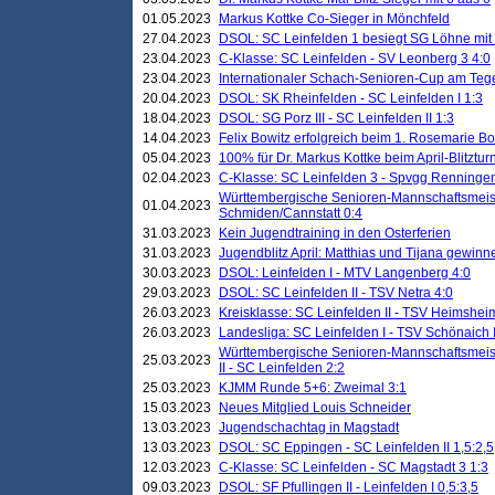
01.05.2023
Markus Kottke Co-Sieger in Mönchfeld
27.04.2023
DSOL: SC Leinfelden 1 besiegt SG Löhne mit 
23.04.2023
C-Klasse: SC Leinfelden - SV Leonberg 3 4:0
23.04.2023
Internationaler Schach-Senioren-Cup am Te
20.04.2023
DSOL: SK Rheinfelden - SC Leinfelden I 1:3
18.04.2023
DSOL: SG Porz III - SC Leinfelden II 1:3
14.04.2023
Felix Bowitz erfolgreich beim 1. Rosemarie B
05.04.2023
100% für Dr. Markus Kottke beim April-Blitztur
02.04.2023
C-Klasse: SC Leinfelden 3 - Spvgg Renningen
Württembergische Senioren-Mannschaftsmeist
01.04.2023
Schmiden/Cannstatt 0:4
31.03.2023
Kein Jugendtraining in den Osterferien
31.03.2023
Jugendblitz April: Matthias und Tijana gewinn
30.03.2023
DSOL: Leinfelden I - MTV Langenberg 4:0
29.03.2023
DSOL: SC Leinfelden II - TSV Netra 4:0
26.03.2023
Kreisklasse: SC Leinfelden II - TSV Heimsheim
26.03.2023
Landesliga: SC Leinfelden I - TSV Schönaich II
Württembergische Senioren-Mannschaftsmeiste
25.03.2023
II - SC Leinfelden 2:2
25.03.2023
KJMM Runde 5+6: Zweimal 3:1
15.03.2023
Neues Mitglied Louis Schneider
13.03.2023
Jugendschachtag in Magstadt
13.03.2023
DSOL: SC Eppingen - SC Leinfelden II 1,5:2,5
12.03.2023
C-Klasse: SC Leinfelden - SC Magstadt 3 1:3
09.03.2023
DSOL: SF Pfullingen II - Leinfelden I 0,5:3,5