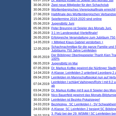
03.07.2019
Dr. Markus Kottke ist Spieler des Monats Juli
30.06.2019
Zwei neue Mitglieder für den Schachclub
30.06.2019
Württembergisches Viererpokalfinale erreicht!
27.06.2019
Halbfinale des Württembergischen Verbands
15.06.2019
Spieltermine 2019-2020 sind online
05.06.2019
Jugendblitz Juni
05.06.2019
Peter Breuning ist Spieler des Monats Juni.
26.05.2019
3:1 im Landespokal-Viertelfinale!
26.05.2019
Erfolgreiche Veranstaltung zum Jubiläum 750
14.05.2019
+ Mitglied Klaus Gabriel verstorben +
Schachnachmittag für die ganze Familie und 
12.05.2019
Jubiläums 750 Jahre Leinfelden
Der Böblinger Oberligaspieler Thanh Kien Tran
08.05.2019
100%
08.05.2019
Jugendblitz im Mai
07.05.2019
Dr. Markus Kottke gewinnt die Nürtinger Stadt
14.04.2019
A-Klasse: Leinfelden 2 unterliegt Leonberg 2 a
09.04.2019
Leinfelden im Mannschaftspokal nun auf Ver
Leinfelden I schlägt Vaihingen/Rohr I mit 6:2 
07.04.2019
ab
03.04.2019
Dr. Markus Kottke mit 8 aus 8 Spieler des Mona
03.04.2019
Nico Bauerfeld gewinnt das Monats-Blitzturnier
30.03.2019
Leinfelden ist Bezirks-Pokalsieger!
24.03.2019
Bezirksliga : SC Leinfelden I - SV Schwaikheim
24.03.2019
A-Klasse: SC Leinfelden 2 besiegt SC Böbling
3. Platz bei der 29. WSMM ! SC Leinfelden b
16.03.2019