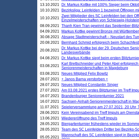
13.10.2021
Dr. Markus Kottke mit 100% Sieger beim Oktobe
10.10.2021
Bezirksliga: Leinfelden 1 bezwingt Öffingen mi
Zwei Mitglieder des SC Leinfelden bei den Of
10.10.2021
Einzelmeisterschaften von Schleswig-Holstei
08.09.2021
Thanh Kien Tran gewinnt das September-Blitz
04.09.2021
Markus Kottke gewinnt Bronze mit Württemberg
30.08.2021
Absage Stadtmeisterschaft – Neustart des Tur
20.08.2021
Bernhard Schmid erfolgreich beim Schachfesti
Dr. Markus Kottke bei der 29. Deutschen Sen
20.08.2021
Landesverbände
04.08.2021
Dr. Markus Kottke siegt beim ersten Blitzturn
Karl Brettschneider und Peter Abel erfolgreic
03.08.2021
Seniorenmeisterschaften in Magdeburg
03.08.2021
Neues Mitglied Felix Bowitz
28.07.2021
+ Janos Barna verstorben +
28.07.2021
Neues Mitglied Constantin Singer
27.07.2021
Am 03.08.2021 erstes Blitzturnier im Treff Im
16.07.2021
Brandenburger Seniorenturnier 2021
16.07.2021
Sachsen-Anhalt-Seniorenmeisterschaft in M
11.07.2021
Spielerversammlung am 27.07.2021, 20 Uhr, T
28.06.2021
Kein Vereinsabend im Treff Impuls am Dienst
13.06.2021
Wiedereröffnung des Treff Impuls
28.05.2021
Biergartenturnier frühestens wieder im Somm
28.05.2021
Team des SC Leinfelden Dritter bei Bezirks-S
Mannschaft des SC Leinfelden siegt in Bezirks
05.05.2021