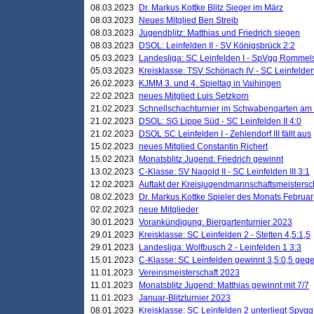
08.03.2023
Dr. Markus Kottke Blitz Sieger im März
08.03.2023
Neues Mitglied Ben Streib
08.03.2023
Jugendblitz: Matthias und Friedrich siegen
08.03.2023
DSOL: Leinfelden II - SV Königsbrück 2:2
05.03.2023
Landesliga: SC Leinfelden I - SpVgg Rommels
05.03.2023
Kreisklasse: TSV Schönach IV - SC Leinfelden 
26.02.2023
KJMM 3. und 4. Spieltag in Vaihingen
22.02.2023
neues Mitglied Luis Setzkorn
21.02.2023
Schnellschachturnier im Schwabengarten am
21.02.2023
DSOL: SG Lippe Süd - SC Leinfelden II 4:0
21.02.2023
DSOL SC Leinfelden I - Zehlendorf III fällt aus
15.02.2023
neues Mitglied Constantin Richert
15.02.2023
Monatsblitz Jugend: Friedrich gewinnt
13.02.2023
C-Klasse: SV Nagold II - SC Leinfelden III 3:1
12.02.2023
Auftakt der Kreisjugendmannschaftsmeistersc
08.02.2023
Dr. Markus Kottke Spieler des Monats Februar
02.02.2023
neue Mitglieder
30.01.2023
Vorankündigung: Biergartenturnier 2023
29.01.2023
Kreisklasse: SC Leinfelden 2 - Stetten 4,5:1,5
29.01.2023
Landesliga: Wolfbusch 2 - Leinfelden 1 3:3
15.01.2023
C-Klasse: SC Leinfelden gewinnt 3,5:0,5 geg
11.01.2023
Vereinsmeisterschaft 2023
11.01.2023
Monatsblitz Jugend: Matthias gewinnt mit 7/7
11.01.2023
Januar-Blitzturnier 2023
08.01.2023
Kreisklasse: SC Leinfelden 2 unterliegt Spvg