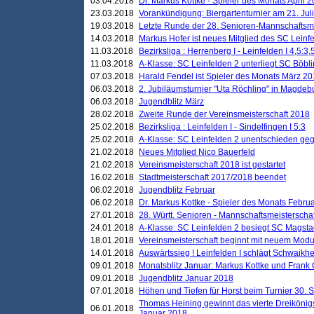
03.04.2018
Dr. Markus Kottke - Spieler des Monats April 
23.03.2018
Vorankündigung: Biergartenturnier am 21. Jul
19.03.2018
Letzte Runde der 28. Senioren-Mannschaftsme
14.03.2018
Markus Hofer ist neues Mitglied des SC Leinf
11.03.2018
Bezirksliga : Herrenberg I - Leinfelden I 4,5:3,
11.03.2018
A-Klasse: SC Leinfelden 2 unterliegt SC Böbli
07.03.2018
Harald Fendel ist Spieler des Monats März 2
06.03.2018
2. Jubiläumsturnier "Uta Röchling" in Magdebu
06.03.2018
Jugendblitz März
28.02.2018
Zweite Runde der Vereinsmeisterschaft 2018
25.02.2018
Bezirksliga : Leinfelden I - Sindelfingen I 5:3
25.02.2018
A-Klasse: SC Leinfelden 2 unentschieden geg
21.02.2018
Neues Mitglied Nico Bauerfeld
21.02.2018
Vereinsmeisterschaft 2018 ist gestartet
16.02.2018
Stadtmeisterschaft 2017/2018 beendet
06.02.2018
Jugendblitz Februar
06.02.2018
Dr. Markus Kottke - Spieler des Monats Febru
27.01.2018
28. Württ. Senioren - Mannschaftsmeisterscha
24.01.2018
A-Klasse: SC Leinfelden 2 besiegt SC Magstadt
18.01.2018
Vereinsmeisterschaft beginnt mit neuem Mod
14.01.2018
Auswärtssieg ! Leinfelden I schlägt Schwaikhei
09.01.2018
Monatsblitz Januar: Markus Kottke und Frank
09.01.2018
Jugendblitz Januar 2018
07.01.2018
Höhen und Tiefen für Horst beim Turnier 30. 
Thomas Heining gewinnt das vierte Dreikönigs
06.01.2018
Januar 2018