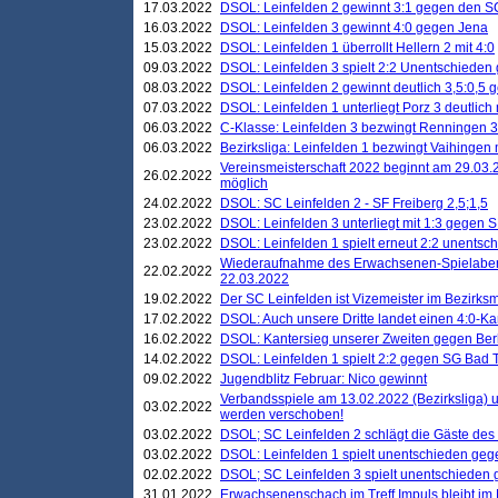
17.03.2022
DSOL: Leinfelden 2 gewinnt 3:1 gegen den 
16.03.2022
DSOL: Leinfelden 3 gewinnt 4:0 gegen Jena
15.03.2022
DSOL: Leinfelden 1 überrollt Hellern 2 mit 4:0
09.03.2022
DSOL: Leinfelden 3 spielt 2:2 Unentschieden
08.03.2022
DSOL: Leinfelden 2 gewinnt deutlich 3,5:0,5
07.03.2022
DSOL: Leinfelden 1 unterliegt Porz 3 deutlich 
06.03.2022
C-Klasse: Leinfelden 3 bezwingt Renningen 3 
06.03.2022
Bezirksliga: Leinfelden 1 bezwingt Vaihingen m
Vereinsmeisterschaft 2022 beginnt am 29.03.2
26.02.2022
möglich
24.02.2022
DSOL: SC Leinfelden 2 - SF Freiberg 2,5;1,5
23.02.2022
DSOL: Leinfelden 3 unterliegt mit 1:3 gegen S
23.02.2022
DSOL: Leinfelden 1 spielt erneut 2:2 unentsc
Wiederaufnahme des Erwachsenen-Spielabend
22.02.2022
22.03.2022
19.02.2022
Der SC Leinfelden ist Vizemeister im Bezirksm
17.02.2022
DSOL: Auch unsere Dritte landet einen 4:0-Ka
16.02.2022
DSOL: Kantersieg unserer Zweiten gegen Ber
14.02.2022
DSOL: Leinfelden 1 spielt 2:2 gegen SG Bad 
09.02.2022
Jugendblitz Februar: Nico gewinnt
Verbandsspiele am 13.02.2022 (Bezirksliga) 
03.02.2022
werden verschoben!
03.02.2022
DSOL; SC Leinfelden 2 schlägt die Gäste des
03.02.2022
DSOL: Leinfelden 1 spielt unentschieden gege
02.02.2022
DSOL; SC Leinfelden 3 spielt unentschieden
31.01.2022
Erwachsenenschach im Treff Impuls bleibt im