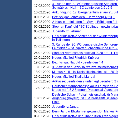
4. Runde der 30. Württembergische Senioren
17.02.2020
Schwäbisch Hall – SC Leinfelden 1,5 : 2,5
10.02.2020
Ankündigung: 12. Biergartenturnier am 25. Juli
09.02.2020
Bezirksliga: Leinfelden - Herrenberg 4,5:3,5
09.02.2020
A-Klasse: Leinfelden 2 - Spvgg Böblingen 3 1,
05.02.2020
Stephan Kaufhold / SC Böblingen gewinnt das 
05.02.2020
Jugendblitz Februar
Dr. Markus Kottke Achter bei der Württembergi
02.02.2020
in Tuttlingen
3. Runde der 30. Württembergische Senioren
27.01.2020
Leinfelden – Stuttgarter Schachfreunde III 2,5 
26.01.2020
Start der Vereinsmeisterschaft 2020 am 11. F
22.01.2020
Neues Mitglied Friedrich Knörzer
19.01.2020
Bezirksliga: Nagold - Leinfelden 4:4
18.01.2020
3. Platz in der Bezirksblitzeinzelmeisterschaft
18.01.2020
Markus Kottke ist Kreisblitzeinzelmeister 2019
16.01.2020
Neues Mitglied Thalia Mandal
12.01.2020
A-Klasse: Leinfelden 2 unterliegt Leonberg 2 
Deutscher Mannschaftspokal in Leinfelden-Ech
12.01.2020
knapp mit 1,5:2,5 gegen Dreisamtal, Augsbur
Deutsche Schach-Pokalmeisterschaft für Mann
10.01.2020
Augsburg (Bayern), SGEM Dreisamtal (Baden
Pfalz)
07.01.2020
Jugendblitz Januar
07.01.2020
Beim Januar Blitzturnier gewinnt Dr. Markus 
06.01.2020
Dr. Markus Kottke und Thanh Kien Tran siegen