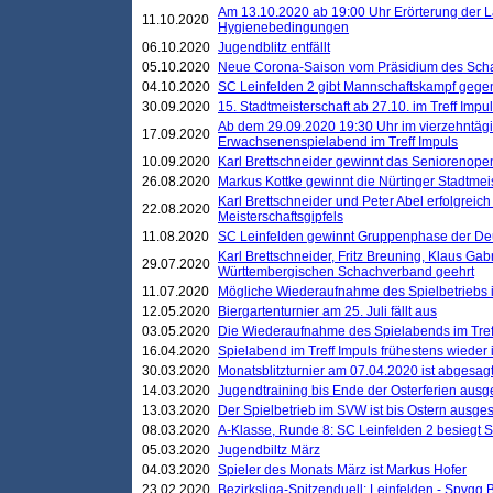
Am 13.10.2020 ab 19:00 Uhr Erörterung der L
11.10.2020
Hygienebedingungen
06.10.2020
Jugendblitz entfällt
05.10.2020
Neue Corona-Saison vom Präsidium des Sch
04.10.2020
SC Leinfelden 2 gibt Mannschaftskampf gege
30.09.2020
15. Stadtmeisterschaft ab 27.10. im Treff Impu
Ab dem 29.09.2020 19:30 Uhr im vierzehntäg
17.09.2020
Erwachsenenspielabend im Treff Impuls
10.09.2020
Karl Brettschneider gewinnt das Seniorenopen
26.08.2020
Markus Kottke gewinnt die Nürtinger Stadtmei
Karl Brettschneider und Peter Abel erfolgreic
22.08.2020
Meisterschaftsgipfels
11.08.2020
SC Leinfelden gewinnt Gruppenphase der De
Karl Brettschneider, Fritz Breuning, Klaus Gab
29.07.2020
Württembergischen Schachverband geehrt
11.07.2020
Mögliche Wiederaufnahme des Spielbetriebs
12.05.2020
Biergartenturnier am 25. Juli fällt aus
03.05.2020
Die Wiederaufnahme des Spielabends im Treff
16.04.2020
Spielabend im Treff Impuls frühestens wieder
30.03.2020
Monatsblitzturnier am 07.04.2020 ist abgesag
14.03.2020
Jugendtraining bis Ende der Osterferien ausg
13.03.2020
Der Spielbetrieb im SVW ist bis Ostern ausges
08.03.2020
A-Klasse, Runde 8: SC Leinfelden 2 besiegt 
05.03.2020
Jugendbiltz März
04.03.2020
Spieler des Monats März ist Markus Hofer
23.02.2020
Bezirksliga-Spitzenduell: Leinfelden - Spvgg 