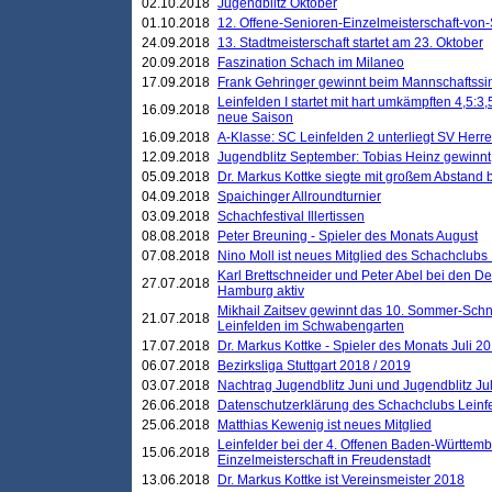
02.10.2018
Jugendblitz Oktober
01.10.2018
12. Offene-Senioren-Einzelmeisterschaft-von
24.09.2018
13. Stadtmeisterschaft startet am 23. Oktober
20.09.2018
Faszination Schach im Milaneo
17.09.2018
Frank Gehringer gewinnt beim Mannschaftssi
Leinfelden I startet mit hart umkämpften 4,5:
16.09.2018
neue Saison
16.09.2018
A-Klasse: SC Leinfelden 2 unterliegt SV Herre
12.09.2018
Jugendblitz September: Tobias Heinz gewinnt
05.09.2018
Dr. Markus Kottke siegte mit großem Abstand 
04.09.2018
Spaichinger Allroundturnier
03.09.2018
Schachfestival Illertissen
08.08.2018
Peter Breuning - Spieler des Monats August
07.08.2018
Nino Moll ist neues Mitglied des Schachclubs
Karl Brettschneider und Peter Abel bei den D
27.07.2018
Hamburg aktiv
Mikhail Zaitsev gewinnt das 10. Sommer-Schn
21.07.2018
Leinfelden im Schwabengarten
17.07.2018
Dr. Markus Kottke - Spieler des Monats Juli 2
06.07.2018
Bezirksliga Stuttgart 2018 / 2019
03.07.2018
Nachtrag Jugendblitz Juni und Jugendblitz Jul
26.06.2018
Datenschutzerklärung des Schachclubs Lein
25.06.2018
Matthias Kewenig ist neues Mitglied
Leinfelder bei der 4. Offenen Baden-Württem
15.06.2018
Einzelmeisterschaft in Freudenstadt
13.06.2018
Dr. Markus Kottke ist Vereinsmeister 2018