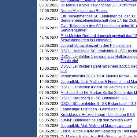
05.07.2023
Dr. Markus Kottke gewinnt das Juli Blitzturnier
27.06.2023
Neues Mitglied Luca Rösser
Ein Teilnehmer des SC Leinfelden bei der 33.
26.06.2023
Senioreneinzelmeisterschaft vom 17. bis 25.
Zwei Teilnehmer des SC Leinfelden beim 30.
25.06.2023
Seniorenturnier
Fide-Meister Gerhard Junesch gewinnt das 1
24.06.2023
Schwabengarten in Leinfelden
23.06.2023
Jugend-Schachfreizeit in den Pfingstferien
21.06.2023
DSOL: Halbfinale SC Leinfelden II - SC Hechi
DSOL: Leinfelden 1 gewinnt das Halbfinale geg
19.06.2023
Finale ein!
DSOL: Leinfelden I zieht mit einem 3.5:0,5 g
15.06.2023
ein!
14.06.2023
Vereinsmeister 2023 ist Dr. Markus Kottke - 
14.06.2023
Jugendblitz Juni: Matthias & Friedrich und M
12.06.2023
DSOL: Leinfelden II zieht ins Halbfinale ein! 2
07.06.2023
Mit 8 aus 8 ist Dr. Markus Kottke Spieler des 
12.05.2023
DSOL: Kreuzberg II - SC Leinfelden I 2:2
10.05.2023
DSOL: SC Leinfelden II - SK Bickenbach II 2:2
07.05.2023
Landesliga: Ditzingen - Leinfelden 3:3
07.05.2023
Kreisklasse: Holzgerlingen - Leinfelden II 3:3
06.05.2023
KJMM: Leinfelden belegt den zweiten Platz
04.05.2023
Jugendblitz Mai: Matti und Mara gewinnen
04.05.2023
Letzte Runde KJMM am Samstag im Treff Imp
03.05.2023
Dr. Markus Kottke Mai-Blitz Sieger mit 6 aus 6