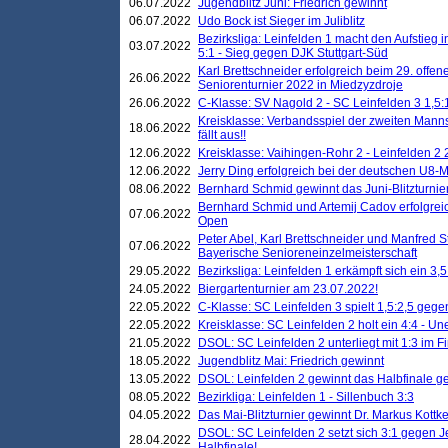
06.07.2022
Jugendblitz Juni: Friedrich gewinnt
06.07.2022
Udo Bock ist Sieger im Juliblitz
Bezirksliga: Leinfelden 1 macht den Aufstieg i
03.07.2022
5:1 - Sieg gegen DJK Stuttgart-Süd
Karl Brettschneider erfolgreich beim 29. off
26.06.2022
Seniorenturnier 2022 in Miedzyzdroje
26.06.2022
C-Klasse: SV Nagold 2 - SC Leinfelden 3 1,5:
Kreisklasse: Verbandsspiel der zweiten Manns
18.06.2022
fällt aus!!
12.06.2022
Kreisklasse: Vaihingen-Rohr 2 - Leinfelden 2 
12.06.2022
Jerry Ding erfolgreich bei der deutschen U8-M
08.06.2022
Bernhard Schmid gewinnt das Juni-Blitzturnie
Bernhard Schmid und Artemij Cadov erfolgreic
07.06.2022
Open
Peter Abel, Karl Brettschneider und Manfred St
07.06.2022
Bayerische Senioreneinzelmeisterschaft
29.05.2022
Bezirksliga: Leinfelden 1 erkämpft sich ein 3,
24.05.2022
Biergartenturnier am 23.07.2022!
22.05.2022
C-Klasse: SC Leinfelden 3 spielt 1,5:2,5 geg
22.05.2022
Kreisklasse: SC Leinfelden 2 holt ein 4:4 - 
21.05.2022
DSOL: SC Leinfelden 2 unterliegt mit 1:3 im F
18.05.2022
Jugendblitz Mai: Friedrich gewinnt
13.05.2022
DSOL: Leinfelden 2 gewinnt das Halbfinale geg
08.05.2022
Bezirkliga: Leinfelden 1 - Sillenbuch 3:3
04.05.2022
Das Mai-Blitzturnier gewinnt Dr. Markus Kottk
DSOL: SC Leinfelden 2 setzt sich 3:1 gegen J
28.04.2022
Halbfinale!