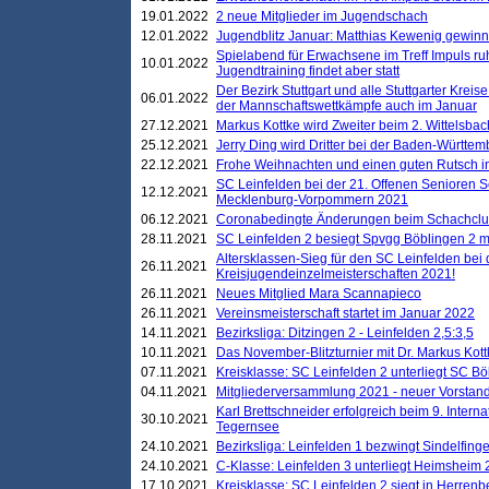
19.01.2022
2 neue Mitglieder im Jugendschach
12.01.2022
Jugendblitz Januar: Matthias Kewenig gewinn
Spielabend für Erwachsene im Treff Impuls ru
10.01.2022
Jugendtraining findet aber statt
Der Bezirk Stuttgart und alle Stuttgarter Krei
06.01.2022
der Mannschaftswettkämpfe auch im Januar
27.12.2021
Markus Kottke wird Zweiter beim 2. Wittelsb
25.12.2021
Jerry Ding wird Dritter bei der Baden-Württem
22.12.2021
Frohe Weihnachten und einen guten Rutsch i
SC Leinfelden bei der 21. Offenen Senioren S
12.12.2021
Mecklenburg-Vorpommern 2021
06.12.2021
Coronabedingte Änderungen beim Schachclub 
28.11.2021
SC Leinfelden 2 besiegt Spvgg Böblingen 2 mi
Altersklassen-Sieg für den SC Leinfelden bei
26.11.2021
Kreisjugendeinzelmeisterschaften 2021!
26.11.2021
Neues Mitglied Mara Scannapieco
26.11.2021
Vereinsmeisterschaft startet im Januar 2022
14.11.2021
Bezirksliga: Ditzingen 2 - Leinfelden 2,5:3,5
10.11.2021
Das November-Blitzturnier mit Dr. Markus Kott
07.11.2021
Kreisklasse: SC Leinfelden 2 unterliegt SC B
04.11.2021
Mitgliederversammlung 2021 - neuer Vorstan
Karl Brettschneider erfolgreich beim 9. Inte
30.10.2021
Tegernsee
24.10.2021
Bezirksliga: Leinfelden 1 bezwingt Sindelfinge
24.10.2021
C-Klasse: Leinfelden 3 unterliegt Heimsheim 2
17.10.2021
Kreisklasse: SC Leinfelden 2 siegt in Herrenbe