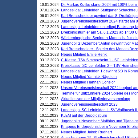
10.01.2024
Dr. Markus Kottke startet 2024 mit 100% beim 
07.01.2024
Landesliga: Leinfelden Stuttgarter Schachfreun
06.01.2024
Karl Brettschneider gewinnt das 8. Dreikönigs
29.12.2023
Jugendvereinsmeisterschaft 2024 startet am 0
17.12.2023
Landesliga: Leinfelden unterliegt Backnang kn
15.12.2023
Dreikönigsturnier am Sa, 6.1.2023 ab 14:00 U
09.12.2023
Württembergische Senioren-Mannschaftsmeiste
06.12.2023
Jugendblitz Dezember: Anton gewinnt vor Matt
06.12.2023
Karl Brettschneider - Spieler des Monats De
05.12.2023
Neues Mitglied Emile Renkl
03.12.2023
C-Klasse: TSV Simmozheim 1 - SC Leinfelden
03.12.2023
Kreisklasse: SC Leinfelden 2 – TSV Heimshei
26.11.2023
Landesliga: Leinfelden 1 gewinnt 5:3 in Ro
22.11.2023
Neues Mitglied Yannick Nägelein
22.11.2023
Neues Mitglied Hannah Gonsior
21.11.2023
Unsere Vereinsmeisterschaft 2024 beginnt am
21.11.2023
Termine für Blitzturniere 2024 Spieler des Mon
21.11.2023
Aktuelles von der Mitgliederversammlung
20.11.2023
Jugendvereinsmeisterschaft 2023
12.11.2023
Landesliga: SC Leinfelden I - SV Wolfbusch II 
10.11.2023
KJEM auf der Diepoldsburg
08.11.2023
Jugendblitz November: Matthias und Tijana 
08.11.2023
Knappes Endergebnis beim November Blitztur
07.11.2023
Neues Mitglied Jakob Rudhart
24.10.2023
Ausschreibung 15. Stadtmeisterschaft LE ist o