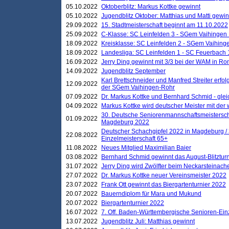
05.10.2022
Oktoberblitz: Markus Kottke gewinnt
05.10.2022
Jugendblitz Oktober: Matthias und Matti gewi
29.09.2022
15. Stadtmeisterschaft beginnt am 11.10.2022
25.09.2022
C-Klasse: SC Leinfelden 3 - SGem Vaihingen 
18.09.2022
Kreisklasse: SC Leinfelden 2 - SGem Vaihinge
18.09.2022
Landesliga: SC Leinfelden 1 - SC Feuerbach 
16.09.2022
Jerry Ding gewinnt mit 3/3 bei der WAM in 
14.09.2022
Jugendblitz September
Karl Brettschneider und Manfred Streiter erfo
12.09.2022
der SGem Vaihingen-Rohr
07.09.2022
Dr. Markus Kottke und Bernhard Schmid - glei
04.09.2022
Markus Kottke wird deutscher Meister mit de
30. Deutsche Seniorenmannschaftsmeistersch
01.09.2022
Magdeburg 2022
Deutscher Schachgipfel 2022 in Magdeburg /
22.08.2022
Einzelmeisterschaft 65+
11.08.2022
Neues Mitglied Maximilian Baier
03.08.2022
Bernhard Schmid gewinnt das August-Blitzturn
31.07.2022
Jerry Ding wird Zwölfter beim Neckarsteinac
27.07.2022
Dr. Markus Kottke neuer Vereinsmeister 2022
23.07.2022
Frank Ott gewinnt das Biergartenturnier 2022
20.07.2022
Bauerndiplom für Mara und Mukund
20.07.2022
Biergartenturnier 2022
16.07.2022
7. Off. Baden-Württembergische Senioren-Ein
13.07.2022
Jugendblitz Juli: Matthias gewinnt