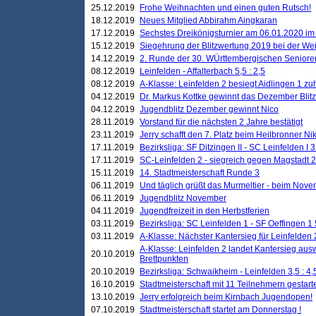
25.12.2019
Frohe Weihnachten und einen guten Rutsch!
18.12.2019
Neues Mitglied Abbirahm Aingkaran
17.12.2019
Sechstes Dreikönigsturnier am 06.01.2020 im T
15.12.2019
Siegehrung der Blitzwertung 2019 bei der Wei
14.12.2019
2. Runde der 30. WÜrttembergischen Seniore
08.12.2019
Leinfelden - Affalterbach 5,5 : 2,5
08.12.2019
A-Klasse: Leinfelden 2 besiegt Aidlingen 1 zu
04.12.2019
Dr. Markus Kottke gewinnt das Dezember Blitzt
04.12.2019
Jugendblitz Dezember gewinnt Nico
28.11.2019
Vorstand für die nächsten 2 Jahre bestätigt
23.11.2019
Jerry schafft den 7. Platz beim Heilbronner 
17.11.2019
Bezirksliga: SF Ditzingen II - SC Leinfelden I 3
17.11.2019
SC-Leinfelden 2 - siegreich gegen Magstadt 2
15.11.2019
14. Stadtmeisterschaft Runde 3
06.11.2019
Und täglich grüßt das Murmeltier - beim Novemb
06.11.2019
Jugendblitz November
04.11.2019
Jugendfreizeit in den Herbstferien
03.11.2019
Bezirksliga: SC Leinfelden 1 - SF Oeffingen 1 
03.11.2019
A-Klasse: Nächster Kantersieg für Leinfelden 2
A-Klasse: Leinfelden 2 landet Kantersieg aus
20.10.2019
Brettpunkten
20.10.2019
Bezirksliga: Schwaikheim - Leinfelden 3,5 : 4,
16.10.2019
Stadtmeisterschaft mit 11 Teilnehmern gestart
13.10.2019
Jerry erfolgreich beim Kirnbach Jugendopen!
07.10.2019
Stadtmeisterschaft startet am Donnerstag !