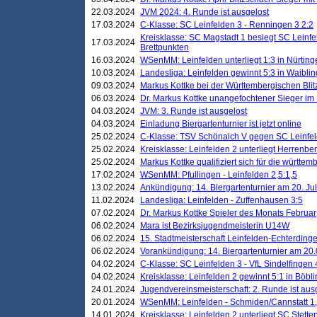
22.03.2024
JVM 2024: 4. Runde ist ausgelost
17.03.2024
C-Klasse: SC Leinfelden 3 - Renningen 3 2:2
Kreisklasse: SC Magstadt 1 besiegt SC Leinfe
17.03.2024
Brettpunkten
16.03.2024
WSenMM: Leinfelden unterliegt 1:3 in Nürting
10.03.2024
Landesliga: Leinfelden gewinnt 5:3 in Waibli
09.03.2024
Markus Kottke bei der Württembergischen Blit
06.03.2024
Dr. Markus Kottke unangefochtener Sieger im M
04.03.2024
JVM: 3. Runde ist ausgelost
04.03.2024
Einladung Biergartenturnier ist jetzt online
25.02.2024
C-Klasse: TSV Schönaich V gegen SC Leinfelde
25.02.2024
Kreisklasse: Leinfelden 2 unterliegt Herrenber
25.02.2024
Markus Kottke qualifiziert sich für die württem
17.02.2024
WSenMM: Pfullingen - Leinfelden 2,5:1,5
13.02.2024
Ankündigung: 14. Biergartenturnier am 20. Ju
11.02.2024
Landesliga: Leinfelden - Zuffenhausen 3:5
07.02.2024
Dr. Markus Kottke Spieler des Monats Februar
06.02.2024
Mara ist Bezirksjugendmeisterin U14W
06.02.2024
15. Stadtmeisterschaft Leinfelden-Echterding
06.02.2024
Vorankündigung: 14. Biergartenturnier am 20
04.02.2024
C-Klasse: SC Leinfelden 3 - VfL Sindelfingen 
04.02.2024
Kreisklasse: Leinfelden 2 gewinnt 5:1 in Böbl
24.01.2024
Jugendvereinsmeisterschaft: 2. Runde ist aus
20.01.2024
WSenMM: Leinfelden - Schmiden/Cannstatt 1,
14.01.2024
Kreisklasse: Leinfelden 2 unterliegt SC Stette