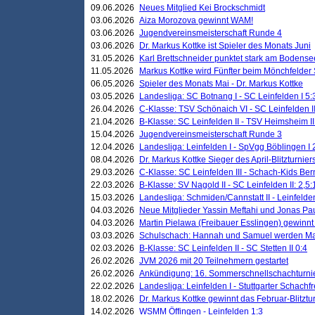
09.06.2026
Neues Mitglied Kei Brockschmidt
03.06.2026
Aiza Morozova gewinnt WAM!
03.06.2026
Jugendvereinsmeisterschaft Runde 4
03.06.2026
Dr. Markus Kottke ist Spieler des Monats Juni
31.05.2026
Karl Brettschneider punktet stark am Bodense
11.05.2026
Markus Kottke wird Fünfter beim Mönchfelder
06.05.2026
Spieler des Monats Mai - Dr. Markus Kottke
03.05.2026
Landesliga: SC Botnang I - SC Leinfelden I 5:
26.04.2026
C-Klasse: TSV Schönaich VI - SC Leinfelden II
21.04.2026
B-Klasse: SC Leinfelden II - TSV Heimsheim II
15.04.2026
Jugendvereinsmeisterschaft Runde 3
12.04.2026
Landesliga: Leinfelden I - SpVgg Böblingen I 
08.04.2026
Dr. Markus Kottke Sieger des April-Blitzturnier
29.03.2026
C-Klasse: SC Leinfelden III - Schach-Kids Ber
22.03.2026
B-Klasse: SV Nagold II - SC Leinfelden II: 2,5:
15.03.2026
Landesliga: Schmiden/Cannstatt II - Leinfelden
04.03.2026
Neue Mitglieder Yassin Meftahi und Jonas Pa
04.03.2026
Martin Pielawa (Freibauer Esslingen) gewinnt 
03.03.2026
Schulschach: Hannah und Samuel werden Ma
02.03.2026
B-Klasse: SC Leinfelden II - SC Stetten II 0:4
26.02.2026
JVM 2026 mit 20 Teilnehmern gestartet
26.02.2026
Ankündigung: 16. Sommerschnellschachturnie
22.02.2026
Landesliga: Leinfelden I - Stuttgarter Schachfr
18.02.2026
Dr. Markus Kottke gewinnt das Februar-Blitztu
14.02.2026
WSMM Öffingen - Leinfelden 1:3