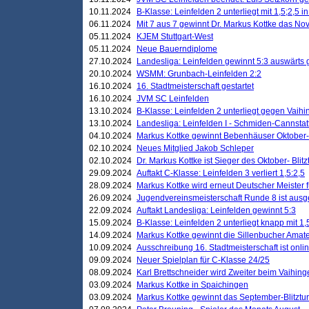
10.11.2024
B-Klasse: Leinfelden 2 unterliegt mit 1,5;2,5 
06.11.2024
Mit 7 aus 7 gewinnt Dr. Markus Kottke das Nov
05.11.2024
KJEM Stuttgart-West
05.11.2024
Neue Bauerndiplome
27.10.2024
Landesliga: Leinfelden gewinnt 5:3 auswärts
20.10.2024
WSMM: Grunbach-Leinfelden 2:2
16.10.2024
16. Stadtmeisterschaft gestartet
16.10.2024
JVM SC Leinfelden
13.10.2024
B-Klasse: Leinfelden 2 unterliegt gegen Vaihi
13.10.2024
Landesliga: Leinfelden I - Schmiden-Cannstatt 
04.10.2024
Markus Kottke gewinnt Bebenhäuser Oktober-B
02.10.2024
Neues Mitglied Jakob Schleper
02.10.2024
Dr. Markus Kottke ist Sieger des Oktober- Blitz
29.09.2024
Auftakt C-Klasse: Leinfelden 3 verliert 1,5:2,5
28.09.2024
Markus Kottke wird erneut Deutscher Meister 
26.09.2024
Jugendvereinsmeisterschaft Runde 8 ist ausg
22.09.2024
Auftakt Landesliga: Leinfelden gewinnt 5:3
15.09.2024
B-Klasse: Leinfelden 2 unterliegt knapp mit 1,
14.09.2024
Markus Kottke gewinnt die Sillenbucher Amate
10.09.2024
Ausschreibung 16. Stadtmeisterschaft ist onli
09.09.2024
Neuer Spielplan für C-Klasse 24/25
08.09.2024
Karl Brettschneider wird Zweiter beim Vaihing
03.09.2024
Markus Kottke in Spaichingen
03.09.2024
Markus Kottke gewinnt das September-Blitztur