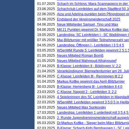
01.07.2025
Schach im Schloss: Mara Scannapieco in der
23.06.2025
Schachclub Leinfelden auf dem Stadtfest 50 
22.06.2025
Aiza und Adelina punkten beim Pfingstopen i
15.06.2025
Endstand der Vereinsmeisterschaft 2025
04.06.2025
Neue Mitglieder Samuel, Tino und Max
04.06.2025
Mit 21 Punkten gewinnt Dr. Markus Kottke das J
19.05.2025
Landesliga: SC Leinfelden I - SC Waiblingen I
07.05.2025
Mai-Blitzturnier mit größter Teilnehmerzahl se
04.05.2025
Landesliga: Öffingen I - Leinfelden I 3,5:4,5
03.05.2025
WSenMM Runde 5: Leinfelden gewinnt 2,5:1,
01.05.2025
Neues Mitglied Roman Borriß
01.05.2025
Neues Mitglied Mahmoud Alhajyousef
27.04.2025
B-Klasse: Leinfelden II - Böblingen V: 2:2
21.04.2025
Vorankündigung: Biergartenturnier am 26. Juli
06.04.2025
C-Klasse: Leinfelden III - Renningen III 2:2
01.04.2025
Markus Kottke gewinnt das April-Blitzturnier
30.03.2025
B-Klasse: Herrenberg III - Leinfelden II 4:0
23.03.2025
C-Klasse: Nagold 2 - Leinfelden 3: 2:2
23.03.2025
4 Spielerinnen des SC Leinfelden in Magstadt
22.03.2025
WSenMM: Leinfelden gewinnt 3,5:0,5 in Heilb
19.03.2025
Neues Mitglied Max Sunkovsky
17.03.2025
Landesliga: Leinfelden 1 unterliegt mit 3,5:4,5
06.03.2025
2. Runde Jugendvereinsmeisterschaft ausgel
05.03.2025
Dr.Markus Kottke - Sieger beim März Blitzturni
02.03.2025
B-Klasse: Schach-Kids Bernhausen I - SC Lein