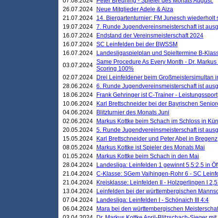
07.08.2024
Peter Breuning - Spieler des Monats August.
26.07.2024
Neue Mitglieder Adele & Aiza
21.07.2024
14. Biergartenturnier: FM Junesch wiederholt
19.07.2024
7. Runde Jugendvereinsmeisterschaft ist ausg
16.07.2024
Endstand der Vereinsmeisterschaft 2024
16.07.2024
SC Leinfelden bei der BWSSM
16.07.2024
Landesligaspielplan und Spieltermine B-Kla
Same Procedure As Every Month - Dr. Markus 
03.07.2024
Scoring 100%
02.07.2024
Drei Leinfeldener beim Großmeistersimultan 
28.06.2024
6. Runde Jugendvereinsmeisterschaft ist ausg
18.06.2024
Frank Gehringer ist C-Trainer - Leistungssport
10.06.2024
Karl Brettschneider bei der Bayrischen Senio
04.06.2024
Blitzturnier des Monats Juni
02.06.2024
Markus Kottke beim Schach im Schloss in Kü
20.05.2024
5. Runde Jugendvereinsmeisterschaft ist ausg
15.05.2024
Karl Brettschneider und Peter Abel in Bregenz
08.05.2024
Markus Kottke ist Spieler des Monats Mai
01.05.2024
Markus Kottke beim Schach in den Mai
28.04.2024
Landesliga: Leinfelden 1 gewinnt 5,5:2,5 in Ö
21.04.2024
C-Klasse: SGem Vaihingen-Rohr 6 - SC Leinfe
21.04.2024
Kreisklasse: Leinfelden II - Holzgerlingen I 2,5
13.04.2024
Leinfelden bei der württembergischen Mannsc
07.04.2024
Landesliga: Leinfelden I - Schönaich III 4:4
06.04.2024
Mara bei den württembergischen Meisterscha
03.04.2024
Dr. Markus Kottke April-Blitzschach-Sieger mit