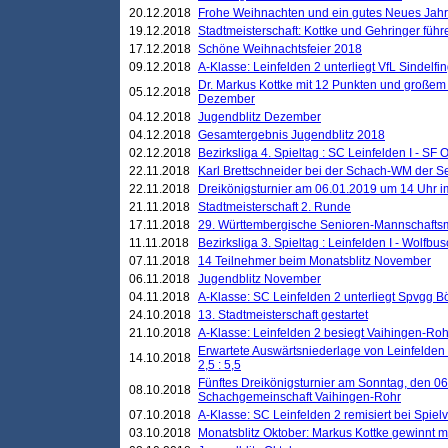
20.12.2018
Frohe Weihnachten und ein gutes Neues Jah
19.12.2018
Stadtmeisterschaft: Kottke und Gehringer führ
17.12.2018
Schöne Weihnachtsfeier 2018
09.12.2018
A-Klasse: Leinfelden 2 unterliegt VfL Sindelfin
Dr. Markus Kottke mit 12 Punkten und großem
05.12.2018
Dezember
04.12.2018
Jugendblitz Dezember
04.12.2018
Gesamtergebnis Jugendblitz 2018
02.12.2018
Bezirksliga 4. Spieltag : SC Leinfelden I - SF O
22.11.2018
Karl Brettschneider bei der Schach-WM der S
22.11.2018
Dreikönigsturnier am 06.01.2019 um 14 Uhr im 
21.11.2018
Stadtmeisterschaft 2. Runde
17.11.2018
29. Württembergische Senioren-Mannschaftsm
11.11.2018
Bezirksliga 3. Spieltag : Leinfelden I - Wolfbusch
07.11.2018
14 Teilnehmer beim Monatsblitz November
06.11.2018
Jugendblitz November
04.11.2018
A-Klasse: SC Leinfelden 2 unterliegt Spvgg Bö
24.10.2018
13. Stadtmeisterschaft gestartet
21.10.2018
A-Klasse: Leinfelden 2 besiegt Vaihingen-Rohr 
Erwartete Auswärtsniederlage von Leinfelden 
14.10.2018
2,5 : 5,5
Fünftes Dreikönigsturnier am Sonntag, den 0
08.10.2018
Schachgemeinschaft Vaihingen-Rohr
07.10.2018
A-Klasse: SC Leinfelden 2 remisiert bei Spie
03.10.2018
Monatsblitz Oktober: Markus Kottke gewinnt mi