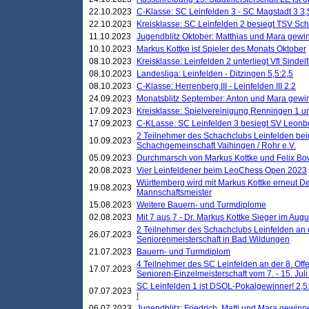
22.10.2023
C-Klasse: SC Leinfelden 3 - SC Magstadt 3 3,
22.10.2023
Kreisklasse: SC Leinfelden 2 besiegt TSV Schö
11.10.2023
Jugendblitz Oktober: Matthias und Mara gewi
10.10.2023
Markus Kottke ist Spieler des Monats Oktober
08.10.2023
Kreisklasse: Leinfelden 2 unterliegt Vfl Sindel
08.10.2023
Landesliga: Leinfelden - Ditzingen 5,5:2,5
08.10.2023
C-Klasse: Herrenberg III - Leinfelden III 2:2
24.09.2023
Monatsblitz September: Anton und Mara gew
17.09.2023
Kreisklasse: Spielvereinigung Renningen 1 unt
17.09.2023
C-KLasse: SC Leinfelden 3 besiegt SV Leonbe
2 Teilnehmer des Schachclubs Leinfelden bei
10.09.2023
Schachgemeinschaft Vaihingen / Rohr e.V.
05.09.2023
Durchmarsch von Markus Kottke und Felix Bow
20.08.2023
Vier Leinfeldener beim LeoChess Open 2023
Württemberg wird mit Markus Kottke erneut D
19.08.2023
Mannschaftsmeister
15.08.2023
Weitere Bauern- und Turmdiplome
02.08.2023
Mit 7 aus 7 - Dr. Markus Kottke Sieger im Augus
2 Teilnehmer des Schachclubs Leinfelden an 
26.07.2023
Seniorenmeisterschaft in Bad Wildungen
21.07.2023
Bauern- und Turmdiplom
4 Teilnehmer des SC Leinfelden an der 8. O
17.07.2023
Senioren-Einzelmeisterschaft vom 7. - 15. Jul
SC Leinfelden 1 ist DSOL-Pokalgewinner! 2,5:1
07.07.2023
!
06.07.2023
Jugendblitz: Friedrich, Matti und Mara gewinn