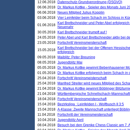
12.06.2018
Datenschutz-Grundverordnung (DSGVO)
06.06.2018
Dr. Markus Kottke - Spieler des Monats Juni 
06.06.2018
Neues Mitglied Julius Kopplin
03.06.2018
Vier Leinfelder beim Schach im Schloss in K
Karl Brettschneider und Peter Abel erfolgreic
01.06.2018
Neuenahr
30.05.2018
Karl Brettschneider trumpft auf !
24.05.2018
Peter Abel und Karl Brettschneider aktiv bei
23.05.2018
Fortschritt Vereinsmeisterschaft
Karl Brettschneider bei der Offenen Hessisch
15.05.2018
erfolgreich
09.05.2018
Maiblitz: Peter Breuning
08.05.2018
Jugendblitz Mai
05.05.2018
Dr. Markus Kottke gewinnt Bebenhausener Mo
01.05.2018
Dr. Markus Kottke erfolgreich beim Schach in
25.04.2018
Fortschritt Vereinsmeisterschaft
25.04.2018
Manfred Streiter wird neues Mitglied des Sch
21.04.2018
Dr. Markus Kottke gewinnt Böblinger Blitzturni
21.04.2018
Württembergische Schnellschach-Mannschafts
18.04.2018
Fortschritt Vereinsmeisterschaft
15.04.2018
Bezirksliga : Leinfelden I - Wolfbusch II 3:5
15.04.2018
A-Klasse: Zweite Mannschaft unterliegt Böblin
11.04.2018
Fortschritt der Vereinsmeisterschaft
10.04.2018
Jugendblitz April
08.04.2018
Besuch bei den Grenke Chess Classic am 7. A