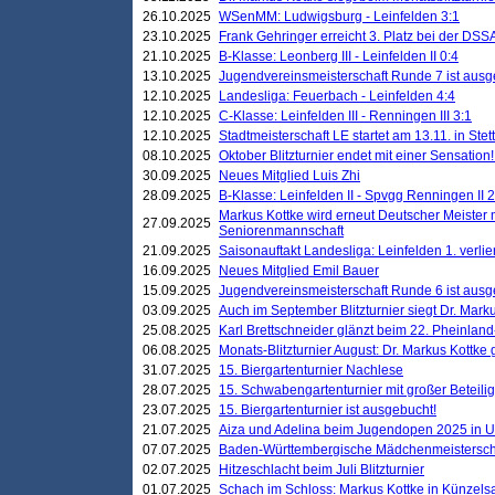
26.10.2025
WSenMM: Ludwigsburg - Leinfelden 3:1
23.10.2025
Frank Gehringer erreicht 3. Platz bei der DS
21.10.2025
B-Klasse: Leonberg III - Leinfelden II 0:4
13.10.2025
Jugendvereinsmeisterschaft Runde 7 ist ausg
12.10.2025
Landesliga: Feuerbach - Leinfelden 4:4
12.10.2025
C-Klasse: Leinfelden III - Renningen III 3:1
12.10.2025
Stadtmeisterschaft LE startet am 13.11. in Stet
08.10.2025
Oktober Blitzturnier endet mit einer Sensation!
30.09.2025
Neues Mitglied Luis Zhi
28.09.2025
B-Klasse: Leinfelden II - Spvgg Renningen II 2
Markus Kottke wird erneut Deutscher Meister 
27.09.2025
Seniorenmannschaft
21.09.2025
Saisonauftakt Landesliga: Leinfelden 1. verlier
16.09.2025
Neues Mitglied Emil Bauer
15.09.2025
Jugendvereinsmeisterschaft Runde 6 ist ausg
03.09.2025
Auch im September Blitzturnier siegt Dr. Mark
25.08.2025
Karl Brettschneider glänzt beim 22. Pheinlan
06.08.2025
Monats-Blitzturnier August: Dr. Markus Kottke
31.07.2025
15. Biergartenturnier Nachlese
28.07.2025
15. Schwabengartenturnier mit großer Beteili
23.07.2025
15. Biergartenturnier ist ausgebucht!
21.07.2025
Aiza und Adelina beim Jugendopen 2025 in 
07.07.2025
Baden-Württembergische Mädchenmeistersch
02.07.2025
Hitzeschlacht beim Juli Blitzturnier
01.07.2025
Schach im Schloss: Markus Kottke in Künzels