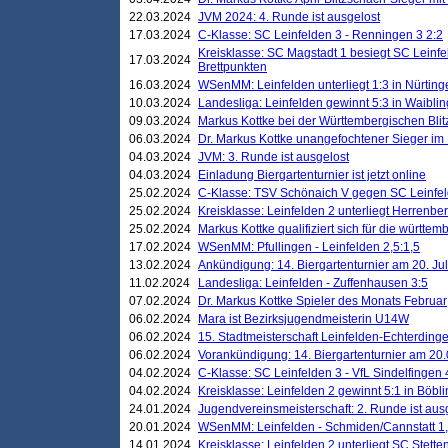
22.03.2024
JVM 2024: 4. Runde ist ausgelost
17.03.2024
C-Klasse: SC Leinfelden 3 - Renningen 3 2:2
Kreisklasse: SC Magstadt 1 besiegt SC Leinfe
17.03.2024
Brettpunkten
16.03.2024
WSenMM: Leinfelden unterliegt 1:3 in Nürting
10.03.2024
Landesliga: Leinfelden gewinnt 5:3 in Waibli
09.03.2024
Markus Kottke bei der Württembergischen Blit
06.03.2024
Dr. Markus Kottke unangefochtener Sieger im M
04.03.2024
JVM: 3. Runde ist ausgelost
04.03.2024
Einladung Biergartenturnier ist jetzt online
25.02.2024
C-Klasse: TSV Schönaich V gegen SC Leinfelde
25.02.2024
Kreisklasse: Leinfelden 2 unterliegt Herrenber
25.02.2024
Markus Kottke qualifiziert sich für die württem
17.02.2024
WSenMM: Pfullingen - Leinfelden 2,5:1,5
13.02.2024
Ankündigung: 14. Biergartenturnier am 20. Ju
11.02.2024
Landesliga: Leinfelden - Zuffenhausen 3:5
07.02.2024
Dr. Markus Kottke Spieler des Monats Februar
06.02.2024
Mara ist Bezirksjugendmeisterin U14W
06.02.2024
15. Stadtmeisterschaft Leinfelden-Echterding
06.02.2024
Vorankündigung: 14. Biergartenturnier am 20
04.02.2024
C-Klasse: SC Leinfelden 3 - VfL Sindelfingen 
04.02.2024
Kreisklasse: Leinfelden 2 gewinnt 5:1 in Böbl
24.01.2024
Jugendvereinsmeisterschaft: 2. Runde ist aus
20.01.2024
WSenMM: Leinfelden - Schmiden/Cannstatt 1,
14.01.2024
Kreisklasse: Leinfelden 2 unterliegt SC Stette