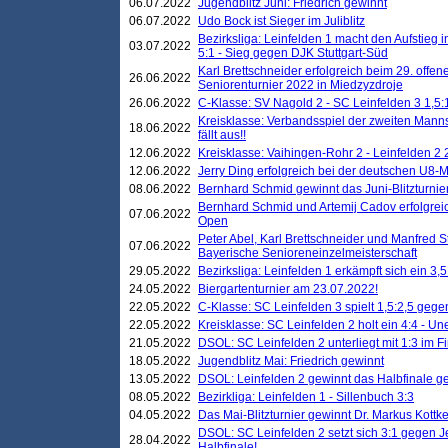
06.07.2022
Jugendblitz Juni: Friedrich gewinnt
06.07.2022
Udo Bock ist Sieger im Juliblitz
Bezirksliga: Leinfelden 1 macht den Aufstieg i
03.07.2022
5:1 - Sieg gegen DJK Stuttgart-Süd
Karl Brettschneider erfolgreich beim 29. off
26.06.2022
Seniorenturnier 2022 in Miedzyzdroje
26.06.2022
C-Klasse: SV Nagold 2 - SC Leinfelden 3 1,5:
Kreisklasse: Verbandsspiel der zweiten Manns
18.06.2022
fällt aus!!
12.06.2022
Kreisklasse: Vaihingen-Rohr 2 - Leinfelden 2 
12.06.2022
Jerry Ding erfolgreich bei der deutschen U8-M
08.06.2022
Bernhard Schmid gewinnt das Juni-Blitzturnie
Bernhard Schmid und Artemij Cadov erfolgreic
07.06.2022
Open
Peter Abel, Karl Brettschneider und Manfred St
07.06.2022
Bayerische Senioreneinzelmeisterschaft
29.05.2022
Bezirksliga: Leinfelden 1 erkämpft sich ein 3,
24.05.2022
Biergartenturnier am 23.07.2022!
22.05.2022
C-Klasse: SC Leinfelden 3 spielt 1,5:2,5 geg
22.05.2022
Kreisklasse: SC Leinfelden 2 holt ein 4:4 - 
21.05.2022
DSOL: SC Leinfelden 2 unterliegt mit 1:3 im F
18.05.2022
Jugendblitz Mai: Friedrich gewinnt
13.05.2022
DSOL: Leinfelden 2 gewinnt das Halbfinale geg
08.05.2022
Bezirkliga: Leinfelden 1 - Sillenbuch 3:3
04.05.2022
Das Mai-Blitzturnier gewinnt Dr. Markus Kottk
DSOL: SC Leinfelden 2 setzt sich 3:1 gegen J
28.04.2022
Halbfinale!