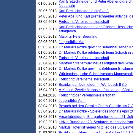
Karl Brettschneider und Peter Abel erfolgreic
01.06.2018
Neuenahr
30.05.2018
Karl Brettschneider trumpft auf !
24.05.2018
Peter Abel und Karl Brettschneider aktiv bei
23.05.2018
Fortschritt Vereinsmeisterschaft
Karl Brettschneider bei der Offenen Hessisch
15.05.2018
erfolgreich
09.05.2018
Maiblitz: Peter Breuning
08.05.2018
Jugendblitz Mai
05.05.2018
Dr. Markus Kottke gewinnt Bebenhausener Mo
01.05.2018
Dr. Markus Kottke erfolgreich beim Schach in
25.04.2018
Fortschritt Vereinsmeisterschaft
25.04.2018
Manfred Streiter wird neues Mitglied des Sch
21.04.2018
Dr. Markus Kottke gewinnt Böblinger Blitzturni
21.04.2018
Württembergische Schnellschach-Mannschafts
18.04.2018
Fortschritt Vereinsmeisterschaft
15.04.2018
Bezirksliga : Leinfelden I - Wolfbusch II 3:5
15.04.2018
A-Klasse: Zweite Mannschaft unterliegt Böblin
11.04.2018
Fortschritt der Vereinsmeisterschaft
10.04.2018
Jugendblitz April
08.04.2018
Besuch bei den Grenke Chess Classic am 7. A
03.04.2018
Dr. Markus Kottke - Spieler des Monats April 
23.03.2018
Vorankündigung: Biergartenturnier am 21. Jul
19.03.2018
Letzte Runde der 28. Senioren-Mannschaftsme
14.03.2018
Markus Hofer ist neues Mitglied des SC Leinf
11.03.2018
Bezirksliga : Herrenberg I - Leinfelden I 4,5:3,