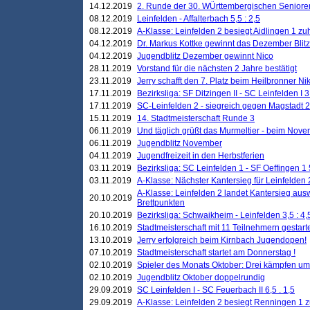
14.12.2019
2. Runde der 30. WÜrttembergischen Seniore
08.12.2019
Leinfelden - Affalterbach 5,5 : 2,5
08.12.2019
A-Klasse: Leinfelden 2 besiegt Aidlingen 1 zu
04.12.2019
Dr. Markus Kottke gewinnt das Dezember Blitzt
04.12.2019
Jugendblitz Dezember gewinnt Nico
28.11.2019
Vorstand für die nächsten 2 Jahre bestätigt
23.11.2019
Jerry schafft den 7. Platz beim Heilbronner 
17.11.2019
Bezirksliga: SF Ditzingen II - SC Leinfelden I 3
17.11.2019
SC-Leinfelden 2 - siegreich gegen Magstadt 2
15.11.2019
14. Stadtmeisterschaft Runde 3
06.11.2019
Und täglich grüßt das Murmeltier - beim Novemb
06.11.2019
Jugendblitz November
04.11.2019
Jugendfreizeit in den Herbstferien
03.11.2019
Bezirksliga: SC Leinfelden 1 - SF Oeffingen 1 
03.11.2019
A-Klasse: Nächster Kantersieg für Leinfelden 2
A-Klasse: Leinfelden 2 landet Kantersieg aus
20.10.2019
Brettpunkten
20.10.2019
Bezirksliga: Schwaikheim - Leinfelden 3,5 : 4,
16.10.2019
Stadtmeisterschaft mit 11 Teilnehmern gestart
13.10.2019
Jerry erfolgreich beim Kirnbach Jugendopen!
07.10.2019
Stadtmeisterschaft startet am Donnerstag !
02.10.2019
Spieler des Monats Oktober: Drei kämpfen um
02.10.2019
Jugendblitz Oktober doppelrundig
29.09.2019
SC Leinfelden I - SC Feuerbach II 6,5 . 1,5
29.09.2019
A-Klasse: Leinfelden 2 besiegt Renningen 1 z