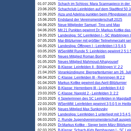
01.07.2025
Schach im Schloss: Mara Scannapieco in der
23.06.2025
Schachclub Leinfelden auf dem Stadtfest 50 
22.06.2025
Aiza und Adelina punkten beim Pfingstopen i
15.06.2025
Endstand der Vereinsmeisterschaft 2025
04.06.2025
Neue Mitglieder Samuel, Tino und Max
04.06.2025
Mit 21 Punkten gewinnt Dr. Markus Kottke das J
19.05.2025
Landesliga: SC Leinfelden I - SC Waiblingen I
07.05.2025
Mai-Blitzturnier mit größter Teilnehmerzahl se
04.05.2025
Landesliga: Öffingen I - Leinfelden I 3,5:4,5
03.05.2025
WSenMM Runde 5: Leinfelden gewinnt 2,5:1,
01.05.2025
Neues Mitglied Roman Borriß
01.05.2025
Neues Mitglied Mahmoud Alhajyousef
27.04.2025
B-Klasse: Leinfelden II - Böblingen V: 2:2
21.04.2025
Vorankündigung: Biergartenturnier am 26. Juli
06.04.2025
C-Klasse: Leinfelden III - Renningen III 2:2
01.04.2025
Markus Kottke gewinnt das April-Blitzturnier
30.03.2025
B-Klasse: Herrenberg III - Leinfelden II 4:0
23.03.2025
C-Klasse: Nagold 2 - Leinfelden 3: 2:2
23.03.2025
4 Spielerinnen des SC Leinfelden in Magstadt
22.03.2025
WSenMM: Leinfelden gewinnt 3,5:0,5 in Heilb
19.03.2025
Neues Mitglied Max Sunkovsky
17.03.2025
Landesliga: Leinfelden 1 unterliegt mit 3,5:4,5
06.03.2025
2. Runde Jugendvereinsmeisterschaft ausgel
05.03.2025
Dr.Markus Kottke - Sieger beim März Blitzturni
02.03.2025
B-Klasse: Schach-Kids Bernhausen I - SC Lein