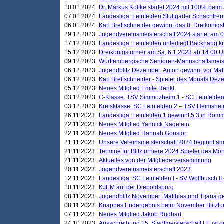
10.01.2024
Dr. Markus Kottke startet 2024 mit 100% beim 
07.01.2024
Landesliga: Leinfelden Stuttgarter Schachfreun
06.01.2024
Karl Brettschneider gewinnt das 8. Dreikönigs
29.12.2023
Jugendvereinsmeisterschaft 2024 startet am 0
17.12.2023
Landesliga: Leinfelden unterliegt Backnang kn
15.12.2023
Dreikönigsturnier am Sa, 6.1.2023 ab 14:00 U
09.12.2023
Württembergische Senioren-Mannschaftsmeiste
06.12.2023
Jugendblitz Dezember: Anton gewinnt vor Matt
06.12.2023
Karl Brettschneider - Spieler des Monats De
05.12.2023
Neues Mitglied Emile Renkl
03.12.2023
C-Klasse: TSV Simmozheim 1 - SC Leinfelden
03.12.2023
Kreisklasse: SC Leinfelden 2 – TSV Heimshei
26.11.2023
Landesliga: Leinfelden 1 gewinnt 5:3 in Ro
22.11.2023
Neues Mitglied Yannick Nägelein
22.11.2023
Neues Mitglied Hannah Gonsior
21.11.2023
Unsere Vereinsmeisterschaft 2024 beginnt am
21.11.2023
Termine für Blitzturniere 2024 Spieler des Mon
21.11.2023
Aktuelles von der Mitgliederversammlung
20.11.2023
Jugendvereinsmeisterschaft 2023
12.11.2023
Landesliga: SC Leinfelden I - SV Wolfbusch II 
10.11.2023
KJEM auf der Diepoldsburg
08.11.2023
Jugendblitz November: Matthias und Tijana 
08.11.2023
Knappes Endergebnis beim November Blitztur
07.11.2023
Neues Mitglied Jakob Rudhart
24.10.2023
Ausschreibung 15. Stadtmeisterschaft LE ist o