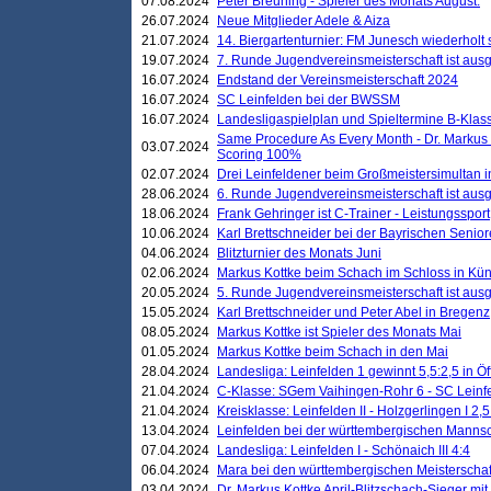
07.08.2024
Peter Breuning - Spieler des Monats August.
26.07.2024
Neue Mitglieder Adele & Aiza
21.07.2024
14. Biergartenturnier: FM Junesch wiederholt
19.07.2024
7. Runde Jugendvereinsmeisterschaft ist ausg
16.07.2024
Endstand der Vereinsmeisterschaft 2024
16.07.2024
SC Leinfelden bei der BWSSM
16.07.2024
Landesligaspielplan und Spieltermine B-Kla
Same Procedure As Every Month - Dr. Markus 
03.07.2024
Scoring 100%
02.07.2024
Drei Leinfeldener beim Großmeistersimultan 
28.06.2024
6. Runde Jugendvereinsmeisterschaft ist ausg
18.06.2024
Frank Gehringer ist C-Trainer - Leistungssport
10.06.2024
Karl Brettschneider bei der Bayrischen Senio
04.06.2024
Blitzturnier des Monats Juni
02.06.2024
Markus Kottke beim Schach im Schloss in Kü
20.05.2024
5. Runde Jugendvereinsmeisterschaft ist ausg
15.05.2024
Karl Brettschneider und Peter Abel in Bregenz
08.05.2024
Markus Kottke ist Spieler des Monats Mai
01.05.2024
Markus Kottke beim Schach in den Mai
28.04.2024
Landesliga: Leinfelden 1 gewinnt 5,5:2,5 in Ö
21.04.2024
C-Klasse: SGem Vaihingen-Rohr 6 - SC Leinfe
21.04.2024
Kreisklasse: Leinfelden II - Holzgerlingen I 2,5
13.04.2024
Leinfelden bei der württembergischen Mannsc
07.04.2024
Landesliga: Leinfelden I - Schönaich III 4:4
06.04.2024
Mara bei den württembergischen Meisterscha
03.04.2024
Dr. Markus Kottke April-Blitzschach-Sieger mit