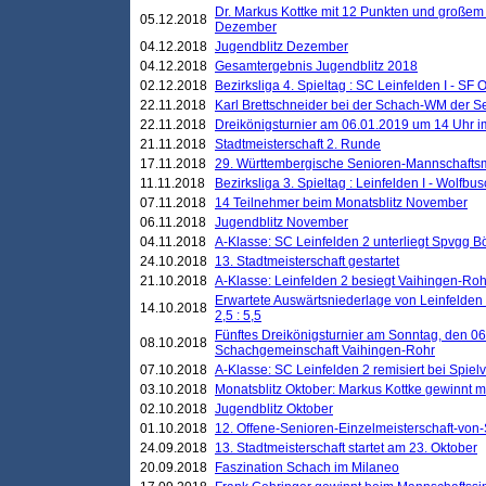
Dr. Markus Kottke mit 12 Punkten und großem
05.12.2018
Dezember
04.12.2018
Jugendblitz Dezember
04.12.2018
Gesamtergebnis Jugendblitz 2018
02.12.2018
Bezirksliga 4. Spieltag : SC Leinfelden I - SF O
22.11.2018
Karl Brettschneider bei der Schach-WM der S
22.11.2018
Dreikönigsturnier am 06.01.2019 um 14 Uhr im 
21.11.2018
Stadtmeisterschaft 2. Runde
17.11.2018
29. Württembergische Senioren-Mannschaftsm
11.11.2018
Bezirksliga 3. Spieltag : Leinfelden I - Wolfbusch
07.11.2018
14 Teilnehmer beim Monatsblitz November
06.11.2018
Jugendblitz November
04.11.2018
A-Klasse: SC Leinfelden 2 unterliegt Spvgg Bö
24.10.2018
13. Stadtmeisterschaft gestartet
21.10.2018
A-Klasse: Leinfelden 2 besiegt Vaihingen-Rohr 
Erwartete Auswärtsniederlage von Leinfelden 
14.10.2018
2,5 : 5,5
Fünftes Dreikönigsturnier am Sonntag, den 0
08.10.2018
Schachgemeinschaft Vaihingen-Rohr
07.10.2018
A-Klasse: SC Leinfelden 2 remisiert bei Spie
03.10.2018
Monatsblitz Oktober: Markus Kottke gewinnt mi
02.10.2018
Jugendblitz Oktober
01.10.2018
12. Offene-Senioren-Einzelmeisterschaft-von
24.09.2018
13. Stadtmeisterschaft startet am 23. Oktober
20.09.2018
Faszination Schach im Milaneo