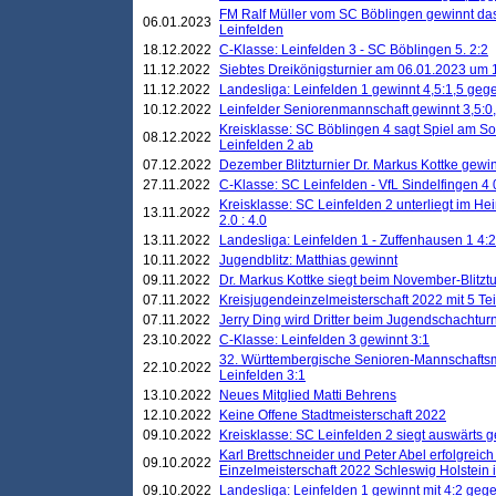
FM Ralf Müller vom SC Böblingen gewinnt das 
06.01.2023
Leinfelden
18.12.2022
C-Klasse: Leinfelden 3 - SC Böblingen 5. 2:2
11.12.2022
Siebtes Dreikönigsturnier am 06.01.2023 um 1
11.12.2022
Landesliga: Leinfelden 1 gewinnt 4,5:1,5 ge
10.12.2022
Leinfelder Seniorenmannschaft gewinnt 3,5:
Kreisklasse: SC Böblingen 4 sagt Spiel am S
08.12.2022
Leinfelden 2 ab
07.12.2022
Dezember Blitzturnier Dr. Markus Kottke gewin
27.11.2022
C-Klasse: SC Leinfelden - VfL Sindelfingen 4 
Kreisklasse: SC Leinfelden 2 unterliegt im H
13.11.2022
2.0 : 4.0
13.11.2022
Landesliga: Leinfelden 1 - Zuffenhausen 1 4:2
10.11.2022
Jugendblitz: Matthias gewinnt
09.11.2022
Dr. Markus Kottke siegt beim November-Blitztu
07.11.2022
Kreisjugendeinzelmeisterschaft 2022 mit 5 T
07.11.2022
Jerry Ding wird Dritter beim Jugendschachturn
23.10.2022
C-Klasse: Leinfelden 3 gewinnt 3:1
32. Württembergische Senioren-Mannschaftsm
22.10.2022
Leinfelden 3:1
13.10.2022
Neues Mitglied Matti Behrens
12.10.2022
Keine Offene Stadtmeisterschaft 2022
09.10.2022
Kreisklasse: SC Leinfelden 2 siegt auswärts g
Karl Brettschneider und Peter Abel erfolgreic
09.10.2022
Einzelmeisterschaft 2022 Schleswig Holstein 
09.10.2022
Landesliga: Leinfelden 1 gewinnt mit 4:2 geg