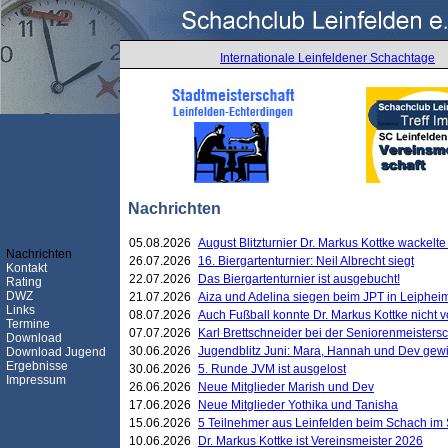
Internationale Leinfeldener Schachtage
Nachrichten
05.08.2026
August Blitzturnier Dr. Markus Kottke wackel
Nachrichten
26.07.2026
16. Biergartenturnier: Neil Albrecht siegt
Kontakt
22.07.2026
Das Biergartenturnier ist ausgebucht!
Rating
DWZ
21.07.2026
Aiza und Adelina siegen beim JPT in Leiphei
Links
08.07.2026
Auch Fußball konnte Dr. Markus Kottke nicht
Termine
07.07.2026
Karl Brettschneider bei der Seniorenmeister
Download
30.06.2026
Jugendblitz Juni: Mara, Hannah und Dev gew
Download Jugend
Ergebnisse
30.06.2026
5. Runde JVM ist ausgelost
Impressum
26.06.2026
Neue Mitglieder Marish und Dev
17.06.2026
Neue Mitglieder Yothika und Tanisha
15.06.2026
5 Teilnehmer aus Leinfelden beim Schach im 
10.06.2026
Dr. Markus Kottke ist Vereinsmeister 2026