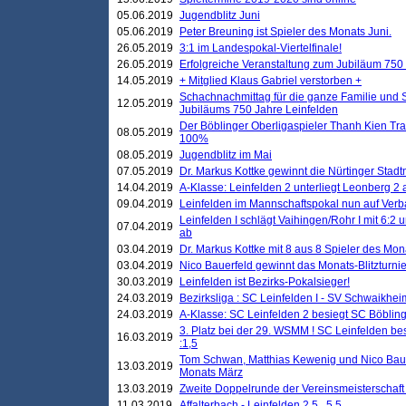
05.06.2019
Jugendblitz Juni
05.06.2019
Peter Breuning ist Spieler des Monats Juni.
26.05.2019
3:1 im Landespokal-Viertelfinale!
26.05.2019
Erfolgreiche Veranstaltung zum Jubiläum 750
14.05.2019
+ Mitglied Klaus Gabriel verstorben +
Schachnachmittag für die ganze Familie und 
12.05.2019
Jubiläums 750 Jahre Leinfelden
Der Böblinger Oberligaspieler Thanh Kien Tran
08.05.2019
100%
08.05.2019
Jugendblitz im Mai
07.05.2019
Dr. Markus Kottke gewinnt die Nürtinger Stadt
14.04.2019
A-Klasse: Leinfelden 2 unterliegt Leonberg 2 a
09.04.2019
Leinfelden im Mannschaftspokal nun auf Ver
Leinfelden I schlägt Vaihingen/Rohr I mit 6:2 
07.04.2019
ab
03.04.2019
Dr. Markus Kottke mit 8 aus 8 Spieler des Mona
03.04.2019
Nico Bauerfeld gewinnt das Monats-Blitzturnier
30.03.2019
Leinfelden ist Bezirks-Pokalsieger!
24.03.2019
Bezirksliga : SC Leinfelden I - SV Schwaikheim
24.03.2019
A-Klasse: SC Leinfelden 2 besiegt SC Böbling
3. Platz bei der 29. WSMM ! SC Leinfelden b
16.03.2019
:1,5
Tom Schwan, Matthias Kewenig und Nico Baue
13.03.2019
Monats März
13.03.2019
Zweite Doppelrunde der Vereinsmeisterschaft i
11.03.2019
Affalterbach - Leinfelden 2,5 . 5,5