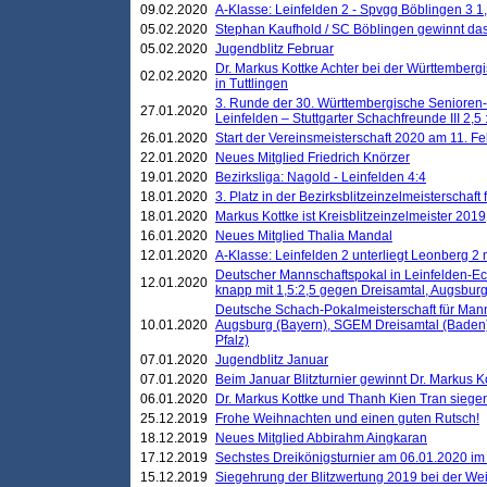
09.02.2020
A-Klasse: Leinfelden 2 - Spvgg Böblingen 3 1,
05.02.2020
Stephan Kaufhold / SC Böblingen gewinnt das 
05.02.2020
Jugendblitz Februar
Dr. Markus Kottke Achter bei der Württembergi
02.02.2020
in Tuttlingen
3. Runde der 30. Württembergische Senioren
27.01.2020
Leinfelden – Stuttgarter Schachfreunde III 2,5 
26.01.2020
Start der Vereinsmeisterschaft 2020 am 11. F
22.01.2020
Neues Mitglied Friedrich Knörzer
19.01.2020
Bezirksliga: Nagold - Leinfelden 4:4
18.01.2020
3. Platz in der Bezirksblitzeinzelmeisterschaft
18.01.2020
Markus Kottke ist Kreisblitzeinzelmeister 2019
16.01.2020
Neues Mitglied Thalia Mandal
12.01.2020
A-Klasse: Leinfelden 2 unterliegt Leonberg 2 
Deutscher Mannschaftspokal in Leinfelden-Ech
12.01.2020
knapp mit 1,5:2,5 gegen Dreisamtal, Augsbur
Deutsche Schach-Pokalmeisterschaft für Mann
10.01.2020
Augsburg (Bayern), SGEM Dreisamtal (Baden
Pfalz)
07.01.2020
Jugendblitz Januar
07.01.2020
Beim Januar Blitzturnier gewinnt Dr. Markus 
06.01.2020
Dr. Markus Kottke und Thanh Kien Tran siegen
25.12.2019
Frohe Weihnachten und einen guten Rutsch!
18.12.2019
Neues Mitglied Abbirahm Aingkaran
17.12.2019
Sechstes Dreikönigsturnier am 06.01.2020 im T
15.12.2019
Siegehrung der Blitzwertung 2019 bei der Wei