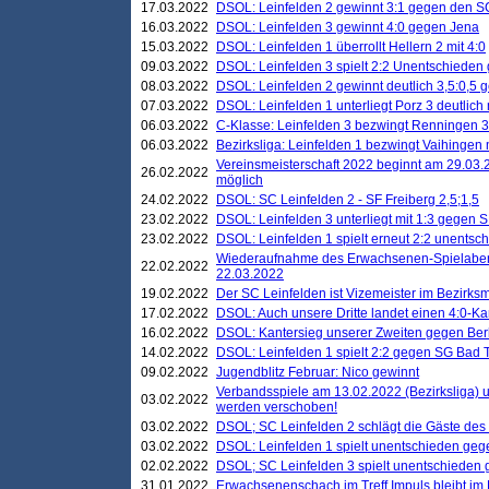
17.03.2022
DSOL: Leinfelden 2 gewinnt 3:1 gegen den 
16.03.2022
DSOL: Leinfelden 3 gewinnt 4:0 gegen Jena
15.03.2022
DSOL: Leinfelden 1 überrollt Hellern 2 mit 4:0
09.03.2022
DSOL: Leinfelden 3 spielt 2:2 Unentschieden
08.03.2022
DSOL: Leinfelden 2 gewinnt deutlich 3,5:0,5
07.03.2022
DSOL: Leinfelden 1 unterliegt Porz 3 deutlich 
06.03.2022
C-Klasse: Leinfelden 3 bezwingt Renningen 3 
06.03.2022
Bezirksliga: Leinfelden 1 bezwingt Vaihingen m
Vereinsmeisterschaft 2022 beginnt am 29.03.2
26.02.2022
möglich
24.02.2022
DSOL: SC Leinfelden 2 - SF Freiberg 2,5;1,5
23.02.2022
DSOL: Leinfelden 3 unterliegt mit 1:3 gegen S
23.02.2022
DSOL: Leinfelden 1 spielt erneut 2:2 unentsc
Wiederaufnahme des Erwachsenen-Spielabend
22.02.2022
22.03.2022
19.02.2022
Der SC Leinfelden ist Vizemeister im Bezirksm
17.02.2022
DSOL: Auch unsere Dritte landet einen 4:0-Ka
16.02.2022
DSOL: Kantersieg unserer Zweiten gegen Ber
14.02.2022
DSOL: Leinfelden 1 spielt 2:2 gegen SG Bad 
09.02.2022
Jugendblitz Februar: Nico gewinnt
Verbandsspiele am 13.02.2022 (Bezirksliga) 
03.02.2022
werden verschoben!
03.02.2022
DSOL; SC Leinfelden 2 schlägt die Gäste des
03.02.2022
DSOL: Leinfelden 1 spielt unentschieden gege
02.02.2022
DSOL; SC Leinfelden 3 spielt unentschieden
31.01.2022
Erwachsenenschach im Treff Impuls bleibt im