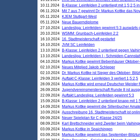
10.11.2024
B-Klasse: Leinfelden 2 unterliegt mit 1,5;2,5 
06.11.2024
Mit 7 aus 7 gewinnt Dr. Markus Kottke das Nov
05.11.2024
KJEM Stuttgart-West
05.11.2024
Neue Bauerndiplome
27.10.2024
Landesliga: Leinfelden gewinnt 5:3 auswärts
20.10.2024
WSMM: Grunbach-Leinfelden 2:2
16.10.2024
16. Stadtmeisterschaft gestartet
16.10.2024
JVM SC Leinfelden
13.10.2024
B-Klasse: Leinfelden 2 unterliegt gegen Vaihi
13.10.2024
Landesliga: Leinfelden I - Schmiden-Cannstatt 
04.10.2024
Markus Kottke gewinnt Bebenhäuser Oktober-B
02.10.2024
Neues Mitglied Jakob Schleper
02.10.2024
Dr. Markus Kottke ist Sieger des Oktober- Blitz
29.09.2024
Auftakt C-Klasse: Leinfelden 3 verliert 1,5:2,5
28.09.2024
Markus Kottke wird erneut Deutscher Meister 
26.09.2024
Jugendvereinsmeisterschaft Runde 8 ist ausg
22.09.2024
Auftakt Landesliga: Leinfelden gewinnt 5:3
15.09.2024
B-Klasse: Leinfelden 2 unterliegt knapp mit 1,
14.09.2024
Markus Kottke gewinnt die Sillenbucher Amate
10.09.2024
Ausschreibung 16. Stadtmeisterschaft ist onli
09.09.2024
Neuer Spielplan für C-Klasse 24/25
08.09.2024
Karl Brettschneider wird Zweiter beim Vaihing
03.09.2024
Markus Kottke in Spaichingen
03.09.2024
Markus Kottke gewinnt das September-Blitztur