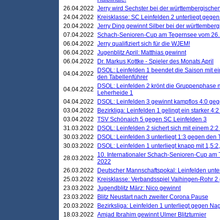
26.04.2022
Jerry wird Sechster bei der württembergische
24.04.2022
Kreisklasse: SC Leinfelden 2 unterliegt gege
20.04.2022
Jerry Ding gewinnt Silber bei der württemberg
07.04.2022
Schach-Senioren-Cup am Tegernsee vom 26. M
06.04.2022
Jerry qualifiziert sich für die WJEM!
06.04.2022
Jugenblitz April: Matthias gewinnt
06.04.2022
Dr. Markus Kottke - Spieler des Monats April
DSOL: Leinfelden 1 beendet die Saison mit e
04.04.2022
den Tabellenführer
DSOL: Leinfelden 2 krönt die Gruppenphase m
04.04.2022
Leherheide 1
04.04.2022
DSOL: Leinfelden 3 gewinnt kampflos 4:0 geg
03.04.2022
Bezirkliga: Leinfelden 1 gelingt ein starker 4
03.04.2022
TSV Schönaich 5 gegen SC Leinfelden 3
31.03.2022
DSOL: Leinfelden 2 sichert sich mit einem 2:2 d
30.03.2022
DSOL: Leinfelden 3 unterliegt 1:3 gegen den 
30.03.2022
DSOL: Leinfelden 1 unterliegt knapp mit 1,5
10. Internationaler Schach-Senioren-Cup am T
28.03.2022
2022
26.03.2022
Deutscher Mannschaftspokal: Leinfelden unte
25.03.2022
Kreisklasse: Verbandsspiel Vaihingen-Rohr 2 
23.03.2022
Jugendblitz März: Nico gewinnt
23.03.2022
Blitz Neustart nach zweiter Corona Pause
20.03.2022
Bezirksliga: Leinfelden 1 unterliegt gegen Nag
18.03.2022
Amjad Ibrahim gewinnt Ulmer Blitzturnier