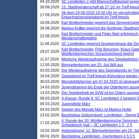
04.10.2020
SC Leinfelden 2 gibt Mannschaftskampf gege
30.09.2020
15. Stadtmeisterschaft ab 27.10. im Treff Impu
Ab dem 29.09.2020 19:30 Uhr im vierzehntäg
17.09.2020
Erwachsenenspielabend im Treff Impuls
10.09.2020
Karl Brettschneider gewinnt das Seniorenopen
26.08.2020
Markus Kottke gewinnt die Nürtinger Stadtmei
Karl Brettschneider und Peter Abel erfolgreic
22.08.2020
Meisterschaftsgipfels
11.08.2020
SC Leinfelden gewinnt Gruppenphase der De
Karl Brettschneider, Fritz Breuning, Klaus Gab
29.07.2020
Württembergischen Schachverband geehrt
11.07.2020
Mögliche Wiederaufnahme des Spielbetriebs
12.05.2020
Biergartenturnier am 25. Juli fällt aus
03.05.2020
Die Wiederaufnahme des Spielabends im Treff
16.04.2020
Spielabend im Treff Impuls frühestens wieder
30.03.2020
Monatsblitzturnier am 07.04.2020 ist abgesag
14.03.2020
Jugendtraining bis Ende der Osterferien ausg
13.03.2020
Der Spielbetrieb im SVW ist bis Ostern ausges
08.03.2020
A-Klasse, Runde 8: SC Leinfelden 2 besiegt 
05.03.2020
Jugendbiltz März
04.03.2020
Spieler des Monats März ist Markus Hofer
23.02.2020
Bezirksliga-Spitzenduell: Leinfelden - Spvgg 
4. Runde der 30. Württembergische Senioren
17.02.2020
Schwäbisch Hall – SC Leinfelden 1,5 : 2,5
10.02.2020
Ankündigung: 12. Biergartenturnier am 25. Juli
09.02.2020
Bezirksliga: Leinfelden - Herrenberg 4,5:3,5