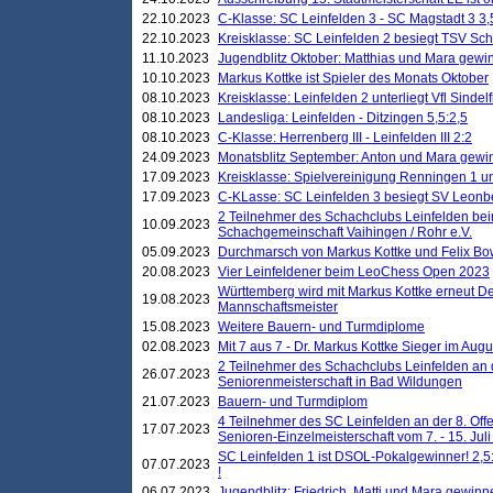
22.10.2023
C-Klasse: SC Leinfelden 3 - SC Magstadt 3 3,
22.10.2023
Kreisklasse: SC Leinfelden 2 besiegt TSV Schö
11.10.2023
Jugendblitz Oktober: Matthias und Mara gewi
10.10.2023
Markus Kottke ist Spieler des Monats Oktober
08.10.2023
Kreisklasse: Leinfelden 2 unterliegt Vfl Sindel
08.10.2023
Landesliga: Leinfelden - Ditzingen 5,5:2,5
08.10.2023
C-Klasse: Herrenberg III - Leinfelden III 2:2
24.09.2023
Monatsblitz September: Anton und Mara gew
17.09.2023
Kreisklasse: Spielvereinigung Renningen 1 unt
17.09.2023
C-KLasse: SC Leinfelden 3 besiegt SV Leonbe
2 Teilnehmer des Schachclubs Leinfelden bei
10.09.2023
Schachgemeinschaft Vaihingen / Rohr e.V.
05.09.2023
Durchmarsch von Markus Kottke und Felix Bow
20.08.2023
Vier Leinfeldener beim LeoChess Open 2023
Württemberg wird mit Markus Kottke erneut D
19.08.2023
Mannschaftsmeister
15.08.2023
Weitere Bauern- und Turmdiplome
02.08.2023
Mit 7 aus 7 - Dr. Markus Kottke Sieger im Augus
2 Teilnehmer des Schachclubs Leinfelden an 
26.07.2023
Seniorenmeisterschaft in Bad Wildungen
21.07.2023
Bauern- und Turmdiplom
4 Teilnehmer des SC Leinfelden an der 8. O
17.07.2023
Senioren-Einzelmeisterschaft vom 7. - 15. Jul
SC Leinfelden 1 ist DSOL-Pokalgewinner! 2,5:1
07.07.2023
!
06.07.2023
Jugendblitz: Friedrich, Matti und Mara gewinn