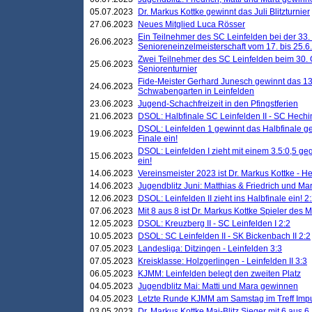
05.07.2023
Dr. Markus Kottke gewinnt das Juli Blitzturnier
27.06.2023
Neues Mitglied Luca Rösser
Ein Teilnehmer des SC Leinfelden bei der 33.
26.06.2023
Senioreneinzelmeisterschaft vom 17. bis 25.
Zwei Teilnehmer des SC Leinfelden beim 30.
25.06.2023
Seniorenturnier
Fide-Meister Gerhard Junesch gewinnt das 1
24.06.2023
Schwabengarten in Leinfelden
23.06.2023
Jugend-Schachfreizeit in den Pfingstferien
21.06.2023
DSOL: Halbfinale SC Leinfelden II - SC Hechi
DSOL: Leinfelden 1 gewinnt das Halbfinale geg
19.06.2023
Finale ein!
DSOL: Leinfelden I zieht mit einem 3.5:0,5 g
15.06.2023
ein!
14.06.2023
Vereinsmeister 2023 ist Dr. Markus Kottke - 
14.06.2023
Jugendblitz Juni: Matthias & Friedrich und M
12.06.2023
DSOL: Leinfelden II zieht ins Halbfinale ein! 2
07.06.2023
Mit 8 aus 8 ist Dr. Markus Kottke Spieler des 
12.05.2023
DSOL: Kreuzberg II - SC Leinfelden I 2:2
10.05.2023
DSOL: SC Leinfelden II - SK Bickenbach II 2:2
07.05.2023
Landesliga: Ditzingen - Leinfelden 3:3
07.05.2023
Kreisklasse: Holzgerlingen - Leinfelden II 3:3
06.05.2023
KJMM: Leinfelden belegt den zweiten Platz
04.05.2023
Jugendblitz Mai: Matti und Mara gewinnen
04.05.2023
Letzte Runde KJMM am Samstag im Treff Imp
03.05.2023
Dr. Markus Kottke Mai-Blitz Sieger mit 6 aus 6