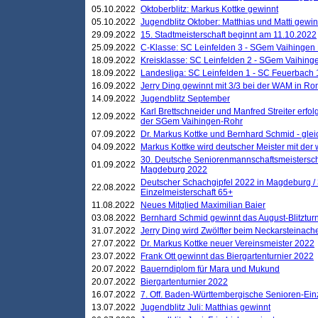
05.10.2022
Oktoberblitz: Markus Kottke gewinnt
05.10.2022
Jugendblitz Oktober: Matthias und Matti gewi
29.09.2022
15. Stadtmeisterschaft beginnt am 11.10.2022
25.09.2022
C-Klasse: SC Leinfelden 3 - SGem Vaihingen 
18.09.2022
Kreisklasse: SC Leinfelden 2 - SGem Vaihinge
18.09.2022
Landesliga: SC Leinfelden 1 - SC Feuerbach 
16.09.2022
Jerry Ding gewinnt mit 3/3 bei der WAM in 
14.09.2022
Jugendblitz September
Karl Brettschneider und Manfred Streiter erfo
12.09.2022
der SGem Vaihingen-Rohr
07.09.2022
Dr. Markus Kottke und Bernhard Schmid - glei
04.09.2022
Markus Kottke wird deutscher Meister mit de
30. Deutsche Seniorenmannschaftsmeistersch
01.09.2022
Magdeburg 2022
Deutscher Schachgipfel 2022 in Magdeburg /
22.08.2022
Einzelmeisterschaft 65+
11.08.2022
Neues Mitglied Maximilian Baier
03.08.2022
Bernhard Schmid gewinnt das August-Blitzturn
31.07.2022
Jerry Ding wird Zwölfter beim Neckarsteinac
27.07.2022
Dr. Markus Kottke neuer Vereinsmeister 2022
23.07.2022
Frank Ott gewinnt das Biergartenturnier 2022
20.07.2022
Bauerndiplom für Mara und Mukund
20.07.2022
Biergartenturnier 2022
16.07.2022
7. Off. Baden-Württembergische Senioren-Ein
13.07.2022
Jugendblitz Juli: Matthias gewinnt