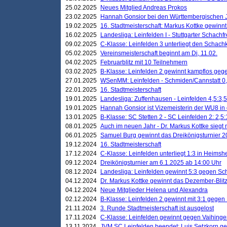
25.02.2025
Neues Mitglied Andreas Prokos
23.02.2025
Hannah Gonsior bei den Württembergischen 
19.02.2025
16. Stadtmeisterschaft: Markus Kottke gewinnt 
16.02.2025
Landesliga: Leinfelden I - Stuttgarter Schachfr
09.02.2025
C-Klasse: Leinfelden 3 unterliegt den Schach
05.02.2025
Vereinsmeisterschaft beginnt am Di, 11.02.
04.02.2025
Februarblitz mit 10 Teilnehmern
03.02.2025
B-Klasse: Leinfelden 2 gewinnt kampflos ge
27.01.2025
WSenMM: Leinfelden - Schmiden/Cannstatt 0,
22.01.2025
16. Stadtmeisterschaft
19.01.2025
Landesliga: Zuffenhausen - Leinfelden 4,5:3,5
19.01.2025
Hannah Gonsior ist Vizemeisterin der WU8 i
13.01.2025
B-Klasse: SC Stetten 2 - SC Leinfelden 2: 2,5:
08.01.2025
Auch im neuen Jahr - Dr. Markus Kottke siegt 
06.01.2025
Samuel Burg gewinnt das Dreikönigsturnier 
19.12.2024
16. Stadtmeisterschaft
17.12.2024
C-Klasse: Leinfelden unterliegt 1:3 in Heimsh
09.12.2024
Dreikönigsturnier am 6.1.2025 ab 14:00 Uhr
08.12.2024
Landesliga: Leinfelden gewinnt 5:3 gegen Sc
04.12.2024
Dr. Markus Kottke gewinnt das Dezember-Blitz
04.12.2024
Neue Mitglieder Helena und Alexandra
02.12.2024
B-Klasse: Leinfelden 2 gewinnt mit 3:1 gegen
21.11.2024
3. Runde Stadtmeisterschaft ist ausgelost
17.11.2024
C-Klasse: Leinfelden gewinnt gegen Vaihinge
13.11.2024
JVM SC Leinfelden beendet: Luis Setzkorn ge