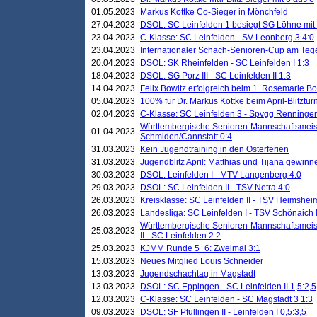
01.05.2023
Markus Kottke Co-Sieger in Mönchfeld
27.04.2023
DSOL: SC Leinfelden 1 besiegt SG Löhne mit 
23.04.2023
C-Klasse: SC Leinfelden - SV Leonberg 3 4:0
23.04.2023
Internationaler Schach-Senioren-Cup am Te
20.04.2023
DSOL: SK Rheinfelden - SC Leinfelden I 1:3
18.04.2023
DSOL: SG Porz III - SC Leinfelden II 1:3
14.04.2023
Felix Bowitz erfolgreich beim 1. Rosemarie B
05.04.2023
100% für Dr. Markus Kottke beim April-Blitztur
02.04.2023
C-Klasse: SC Leinfelden 3 - Spvgg Renningen
Württembergische Senioren-Mannschaftsmeist
01.04.2023
Schmiden/Cannstatt 0:4
31.03.2023
Kein Jugendtraining in den Osterferien
31.03.2023
Jugendblitz April: Matthias und Tijana gewinn
30.03.2023
DSOL: Leinfelden I - MTV Langenberg 4:0
29.03.2023
DSOL: SC Leinfelden II - TSV Netra 4:0
26.03.2023
Kreisklasse: SC Leinfelden II - TSV Heimsheim
26.03.2023
Landesliga: SC Leinfelden I - TSV Schönaich II
Württembergische Senioren-Mannschaftsmeiste
25.03.2023
II - SC Leinfelden 2:2
25.03.2023
KJMM Runde 5+6: Zweimal 3:1
15.03.2023
Neues Mitglied Louis Schneider
13.03.2023
Jugendschachtag in Magstadt
13.03.2023
DSOL: SC Eppingen - SC Leinfelden II 1,5:2,5
12.03.2023
C-Klasse: SC Leinfelden - SC Magstadt 3 1:3
09.03.2023
DSOL: SF Pfullingen II - Leinfelden I 0,5:3,5