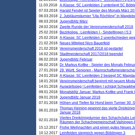
11.03.2018
A-Klasse: SC Leinfelden 2 unterliegt SC Böbli
07.03.2018
Harald Fendel ist Spieler des Monats März 2
06.03.2018
2. Jubiläumsturnier "Uta Röchling" in Magdebu
06.03.2018
Jugendblitz März
28.02.2018
Zweite Runde der Vereinsmeisterschaft 2018
25.02.2018
Bezirksliga : Leinfelden I - Sindelfingen I 5:3
25.02.2018
A-Klasse: SC Leinfelden 2 unentschieden geg
21.02.2018
Neues Mitglied Nico Bauerfeld
21.02.2018
Vereinsmeisterschaft 2018 ist gestartet
16.02.2018
Stadtmeisterschaft 2017/2018 beendet
06.02.2018
Jugendblitz Februar
06.02.2018
Dr. Markus Kottke - Spieler des Monats Febru
27.01.2018
28. Württ. Senioren - Mannschaftsmeisterscha
24.01.2018
A-Klasse: SC Leinfelden 2 besiegt SC Magstadt
18.01.2018
Vereinsmeisterschaft beginnt mit neuem Mod
14.01.2018
Auswärtssieg ! Leinfelden I schlägt Schwaikhei
09.01.2018
Monatsblitz Januar: Markus Kottke und Frank
09.01.2018
Jugendblitz Januar 2018
07.01.2018
Höhen und Tiefen für Horst beim Turnier 30. 
Thomas Heining gewinnt das vierte Dreikönigs
06.01.2018
Januar 2018
Viertes Dreikönigsturnier des Schachclubs Le
02.01.2018
Räumen der Schachgemeinschaft Vaihingen-
15.12.2017
Frohe Weihnachten und einen gutes Neues J
10.12.2017
Leinfelden siegreich gegen Böblingen 3