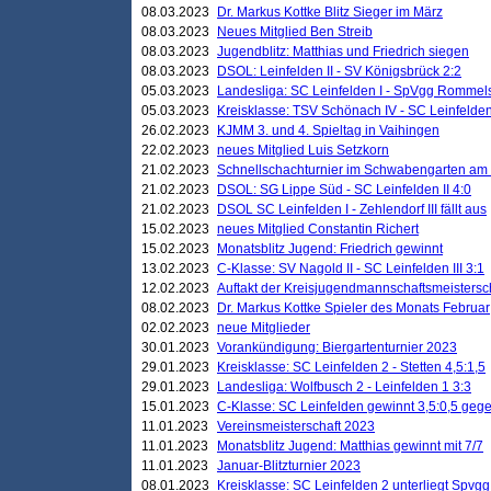
08.03.2023
Dr. Markus Kottke Blitz Sieger im März
08.03.2023
Neues Mitglied Ben Streib
08.03.2023
Jugendblitz: Matthias und Friedrich siegen
08.03.2023
DSOL: Leinfelden II - SV Königsbrück 2:2
05.03.2023
Landesliga: SC Leinfelden I - SpVgg Rommels
05.03.2023
Kreisklasse: TSV Schönach IV - SC Leinfelden 
26.02.2023
KJMM 3. und 4. Spieltag in Vaihingen
22.02.2023
neues Mitglied Luis Setzkorn
21.02.2023
Schnellschachturnier im Schwabengarten am
21.02.2023
DSOL: SG Lippe Süd - SC Leinfelden II 4:0
21.02.2023
DSOL SC Leinfelden I - Zehlendorf III fällt aus
15.02.2023
neues Mitglied Constantin Richert
15.02.2023
Monatsblitz Jugend: Friedrich gewinnt
13.02.2023
C-Klasse: SV Nagold II - SC Leinfelden III 3:1
12.02.2023
Auftakt der Kreisjugendmannschaftsmeistersc
08.02.2023
Dr. Markus Kottke Spieler des Monats Februar
02.02.2023
neue Mitglieder
30.01.2023
Vorankündigung: Biergartenturnier 2023
29.01.2023
Kreisklasse: SC Leinfelden 2 - Stetten 4,5:1,5
29.01.2023
Landesliga: Wolfbusch 2 - Leinfelden 1 3:3
15.01.2023
C-Klasse: SC Leinfelden gewinnt 3,5:0,5 geg
11.01.2023
Vereinsmeisterschaft 2023
11.01.2023
Monatsblitz Jugend: Matthias gewinnt mit 7/7
11.01.2023
Januar-Blitzturnier 2023
08.01.2023
Kreisklasse: SC Leinfelden 2 unterliegt Spvg