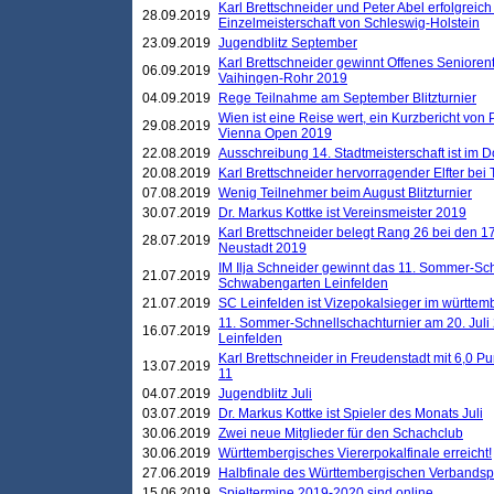
Karl Brettschneider und Peter Abel erfolgreich
28.09.2019
Einzelmeisterschaft von Schleswig-Holstein
23.09.2019
Jugendblitz September
Karl Brettschneider gewinnt Offenes Seniore
06.09.2019
Vaihingen-Rohr 2019
04.09.2019
Rege Teilnahme am September Blitzturnier
Wien ist eine Reise wert, ein Kurzbericht von
29.08.2019
Vienna Open 2019
22.08.2019
Ausschreibung 14. Stadtmeisterschaft ist im
20.08.2019
Karl Brettschneider hervorragender Elfter bei
07.08.2019
Wenig Teilnehmer beim August Blitzturnier
30.07.2019
Dr. Markus Kottke ist Vereinsmeister 2019
Karl Brettschneider belegt Rang 26 bei den 1
28.07.2019
Neustadt 2019
IM Ilja Schneider gewinnt das 11. Sommer-Sch
21.07.2019
Schwabengarten Leinfelden
21.07.2019
SC Leinfelden ist Vizepokalsieger im württem
11. Sommer-Schnellschachturnier am 20. Jul
16.07.2019
Leinfelden
Karl Brettschneider in Freudenstadt mit 6,0 
13.07.2019
11
04.07.2019
Jugendblitz Juli
03.07.2019
Dr. Markus Kottke ist Spieler des Monats Juli
30.06.2019
Zwei neue Mitglieder für den Schachclub
30.06.2019
Württembergisches Viererpokalfinale erreicht!
27.06.2019
Halbfinale des Württembergischen Verbands
15.06.2019
Spieltermine 2019-2020 sind online