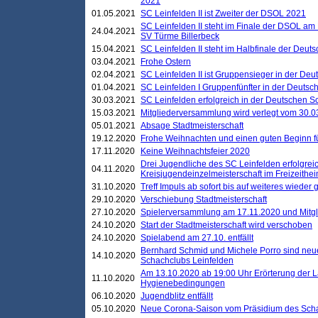
2021
01.05.2021
SC Leinfelden II ist Zweiter der DSOL 2021
SC Leinfelden II steht im Finale der DSOL am 
24.04.2021
SV Türme Billerbeck
15.04.2021
SC Leinfelden II steht im Halbfinale der Deu
03.04.2021
Frohe Ostern
02.04.2021
SC Leinfelden II ist Gruppensieger in der De
01.04.2021
SC Leinfelden I Gruppenfünfter in der Deuts
30.03.2021
SC Leinfelden erfolgreich in der Deutschen 
15.03.2021
Mitgliederversammlung wird verlegt vom 30.0
05.01.2021
Absage Stadtmeisterschaft
19.12.2020
Frohe Weihnachten und einen guten Beginn f
17.11.2020
Keine Weihnachtsfeier 2020
Drei Jugendliche des SC Leinfelden erfolgreic
04.11.2020
Kreisjugendeinzelmeisterschaft im Freizeithe
31.10.2020
Treff Impuls ab sofort bis auf weiteres wieder
29.10.2020
Verschiebung Stadtmeisterschaft
27.10.2020
Spielerversammlung am 17.11.2020 und Mitg
24.10.2020
Start der Stadtmeisterschaft wird verschoben
24.10.2020
Spielabend am 27.10. entfällt
Bernhard Schmid und Michele Porro sind neu
14.10.2020
Schachclubs Leinfelden
Am 13.10.2020 ab 19:00 Uhr Erörterung der L
11.10.2020
Hygienebedingungen
06.10.2020
Jugendblitz entfällt
05.10.2020
Neue Corona-Saison vom Präsidium des Sch