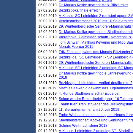
06.03.2019
Dr. Markus Kottke gewinnt März-Blitzturnier
27.02.2019
Bezirkspokalfinale erreicht!
24.02.2019
A-Klasse: SC Leinfelden 2 remisiert gegen SV
20.02.2019
Vereinsmeisterschaft 2019 mit 10 Spielern ges
18.02.2019
29. Württembergische Senioren-Mannschaftsm
12.02.2019
Dr. Markus Kottke gewinnt die Stadtmeistersc
09.02.2019
Viererpokal: Leinfelden schafft Favoritensturz!
Tom Schwan, Matthias Kewenig und Nico Baue
06.02.2019
Monats Februar 2019
06.02.2019
Fritz Zöllmer gewinnt das Monats-Blitzturnier 
03.02.2019
Bezirksliga : SC Leinfelden I - SV Leonberg 4:
26.01.2019
29. Württembergische Senioren-Mannschaftsm
20.01.2019
A-Klasse: SC Leinfelden 2 unterliegt SC Magst
Dr. Markus Kottke gewinnt die Jahreswertung d
15.01.2019
2018
13.01.2019
Bezirksliga : Leinfelden I verliert deutlich mit 
11.01.2019
Matthias Kewenig gewinnt das Jugendmonatsbl
08.01.2019
4. Runde Stadtmeisterschaft ist gelost
08.01.2019
Schon wieder Rekordbeteiligung - 16 Teilneh
06.01.2019
Thanh Kien Tran ist Sieger des Dreikönigstur
27.12.2018
11. Biergartenturnier am 20. Juli 2019
20.12.2018
Frohe Weihnachten und ein gutes Neues Jah
19.12.2018
Stadtmeisterschaft: Kottke und Gehringer führ
17.12.2018
Schöne Weihnachtsfeier 2018
09.12.2018
A-Klasse: Leinfelden 2 unterliegt VfL Sindelfin