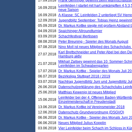
17.09.2018
Frank Gehringer gewinnt beim Mannschaftssi
Leinfelden I startet mit hart umkämpften 4,5:
16.09.2018
neue Saison
16.09.2018
A-Klasse: SC Leinfelden 2 unterliegt SV Herre
12.09.2018
Jugendblitz September: Tobias Heinz gewinnt
05.09.2018
Dr. Markus Kottke siegte mit großem Abstand 
04.09.2018
Spaichinger Allroundturnier
03.09.2018
Schachfestival Illertissen
08.08.2018
Peter Breuning - Spieler des Monats August
07.08.2018
Nino Moll ist neues Mitglied des Schachclubs
Karl Brettschneider und Peter Abel bei den D
27.07.2018
Hamburg aktiv
Mikhail Zaitsev gewinnt das 10. Sommer-Schn
21.07.2018
Leinfelden im Schwabengarten
17.07.2018
Dr. Markus Kottke - Spieler des Monats Juli 2
06.07.2018
Bezirksliga Stuttgart 2018 / 2019
03.07.2018
Nachtrag Jugendblitz Juni und Jugendblitz Jul
26.06.2018
Datenschutzerklärung des Schachclubs Lein
25.06.2018
Matthias Kewenig ist neues Mitglied
Leinfelder bei der 4. Offenen Baden-Württem
15.06.2018
Einzelmeisterschaft in Freudenstadt
13.06.2018
Dr. Markus Kottke ist Vereinsmeister 2018
12.06.2018
Datenschutz-Grundverordnung (DSGVO)
06.06.2018
Dr. Markus Kottke - Spieler des Monats Juni 
06.06.2018
Neues Mitglied Julius Kopplin
03.06.2018
Vier Leinfelder beim Schach im Schloss in K