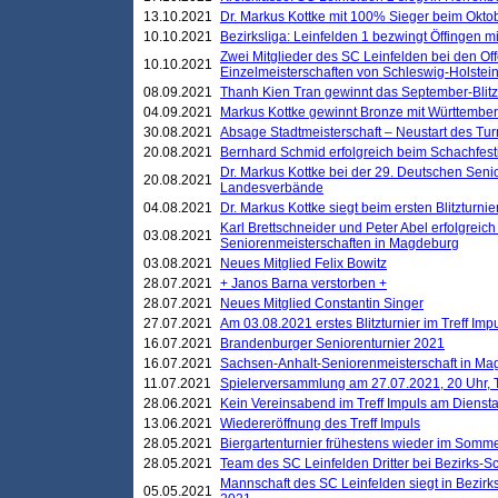
13.10.2021
Dr. Markus Kottke mit 100% Sieger beim Oktobe
10.10.2021
Bezirksliga: Leinfelden 1 bezwingt Öffingen mi
Zwei Mitglieder des SC Leinfelden bei den Of
10.10.2021
Einzelmeisterschaften von Schleswig-Holstei
08.09.2021
Thanh Kien Tran gewinnt das September-Blitz
04.09.2021
Markus Kottke gewinnt Bronze mit Württemberg
30.08.2021
Absage Stadtmeisterschaft – Neustart des Tur
20.08.2021
Bernhard Schmid erfolgreich beim Schachfesti
Dr. Markus Kottke bei der 29. Deutschen Sen
20.08.2021
Landesverbände
04.08.2021
Dr. Markus Kottke siegt beim ersten Blitzturn
Karl Brettschneider und Peter Abel erfolgreic
03.08.2021
Seniorenmeisterschaften in Magdeburg
03.08.2021
Neues Mitglied Felix Bowitz
28.07.2021
+ Janos Barna verstorben +
28.07.2021
Neues Mitglied Constantin Singer
27.07.2021
Am 03.08.2021 erstes Blitzturnier im Treff Im
16.07.2021
Brandenburger Seniorenturnier 2021
16.07.2021
Sachsen-Anhalt-Seniorenmeisterschaft in M
11.07.2021
Spielerversammlung am 27.07.2021, 20 Uhr, T
28.06.2021
Kein Vereinsabend im Treff Impuls am Dienst
13.06.2021
Wiedereröffnung des Treff Impuls
28.05.2021
Biergartenturnier frühestens wieder im Somm
28.05.2021
Team des SC Leinfelden Dritter bei Bezirks-S
Mannschaft des SC Leinfelden siegt in Bezirks
05.05.2021