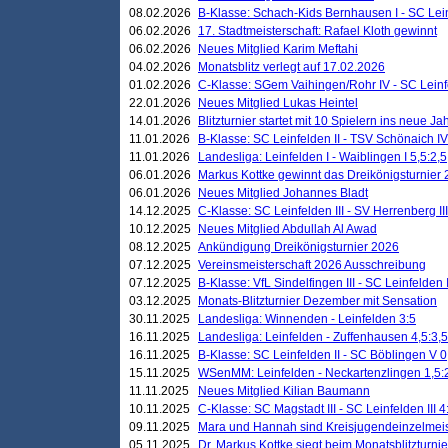
08.02.2026
B-Klasse: Schach-Kids Bernhausen I - SC Leinf
06.02.2026
17. Stadtmeisterschaft: Rafael Kloth gewinnt
06.02.2026
Neues Mitglied Karim Meftahi
04.02.2026
Monatsblitz verlegt auf 17.02.2026
01.02.2026
C-Klasse: SGem Vaihingen/Rohr IV - SC Leinfel
22.01.2026
Neues Mitglied Lukas Heintel
14.01.2026
Blitzturnier startet mit 10 Spielern ins neue J
11.01.2026
B-Klasse: SC Leinfelden II - TSV Schönaich IV
11.01.2026
Landesliga: Leinfelden I - Waiblingen I 5,5:2,5
06.01.2026
Markus Kottke gewinnt das Dreikönigsturnier
06.01.2026
Neues Mitglied Johannes Bladt
14.12.2025
C-Klasse: SC Leinfelden III - SV Herrenberg III
10.12.2025
Neues Mitglied Abdullah Al Awad
08.12.2025
Ankündigung Dreikönigsturnier 2026
07.12.2025
Vereinsmeisterschaft 2026 Ausschreibung
07.12.2025
B-Klasse: VfL Sindelfingen III - SC Leinfelden I
03.12.2025
Monats-Blitzturnier Dezember mit Sensation
30.11.2025
Landesliga: Winnenden - Leinfelden 3:5
16.11.2025
Landesliga: Leinfelden - Zuffenhausen 4,5:3,5
16.11.2025
B-Klasse: SC Leinfelden II - SC Böblingen V 0
15.11.2025
WSenMM: Leinfelden - Neckartenzlingen 1,5:
11.11.2025
Neues Mitglied Kilian Baumann
10.11.2025
C-Klasse: SC Magstadt III - SC Leinfelden III 4
09.11.2025
Mara und Hannah sind Kreisjugendeinzelmei
05.11.2025
Dr. Markus Kottke siegt beim Monatsblitzturn