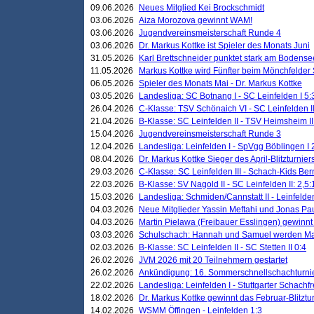
09.06.2026
Neues Mitglied Kei Brockschmidt
03.06.2026
Aiza Morozova gewinnt WAM!
03.06.2026
Jugendvereinsmeisterschaft Runde 4
03.06.2026
Dr. Markus Kottke ist Spieler des Monats Juni
31.05.2026
Karl Brettschneider punktet stark am Bodense
11.05.2026
Markus Kottke wird Fünfter beim Mönchfelder
06.05.2026
Spieler des Monats Mai - Dr. Markus Kottke
03.05.2026
Landesliga: SC Botnang I - SC Leinfelden I 5:
26.04.2026
C-Klasse: TSV Schönaich VI - SC Leinfelden II
21.04.2026
B-Klasse: SC Leinfelden II - TSV Heimsheim II
15.04.2026
Jugendvereinsmeisterschaft Runde 3
12.04.2026
Landesliga: Leinfelden I - SpVgg Böblingen I 
08.04.2026
Dr. Markus Kottke Sieger des April-Blitzturnier
29.03.2026
C-Klasse: SC Leinfelden III - Schach-Kids Ber
22.03.2026
B-Klasse: SV Nagold II - SC Leinfelden II: 2,5:
15.03.2026
Landesliga: Schmiden/Cannstatt II - Leinfelden
04.03.2026
Neue Mitglieder Yassin Meftahi und Jonas Pa
04.03.2026
Martin Pielawa (Freibauer Esslingen) gewinnt 
03.03.2026
Schulschach: Hannah und Samuel werden Ma
02.03.2026
B-Klasse: SC Leinfelden II - SC Stetten II 0:4
26.02.2026
JVM 2026 mit 20 Teilnehmern gestartet
26.02.2026
Ankündigung: 16. Sommerschnellschachturnie
22.02.2026
Landesliga: Leinfelden I - Stuttgarter Schachfr
18.02.2026
Dr. Markus Kottke gewinnt das Februar-Blitztu
14.02.2026
WSMM Öffingen - Leinfelden 1:3