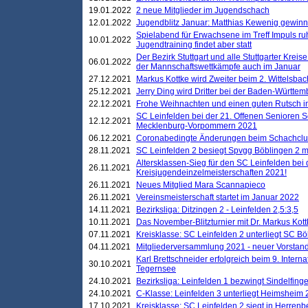
19.01.2022
2 neue Mitglieder im Jugendschach
12.01.2022
Jugendblitz Januar: Matthias Kewenig gewinn
Spielabend für Erwachsene im Treff Impuls ru
10.01.2022
Jugendtraining findet aber statt
Der Bezirk Stuttgart und alle Stuttgarter Krei
06.01.2022
der Mannschaftswettkämpfe auch im Januar
27.12.2021
Markus Kottke wird Zweiter beim 2. Wittelsb
25.12.2021
Jerry Ding wird Dritter bei der Baden-Württem
22.12.2021
Frohe Weihnachten und einen guten Rutsch i
SC Leinfelden bei der 21. Offenen Senioren S
12.12.2021
Mecklenburg-Vorpommern 2021
06.12.2021
Coronabedingte Änderungen beim Schachclub 
28.11.2021
SC Leinfelden 2 besiegt Spvgg Böblingen 2 mi
Altersklassen-Sieg für den SC Leinfelden bei
26.11.2021
Kreisjugendeinzelmeisterschaften 2021!
26.11.2021
Neues Mitglied Mara Scannapieco
26.11.2021
Vereinsmeisterschaft startet im Januar 2022
14.11.2021
Bezirksliga: Ditzingen 2 - Leinfelden 2,5:3,5
10.11.2021
Das November-Blitzturnier mit Dr. Markus Kott
07.11.2021
Kreisklasse: SC Leinfelden 2 unterliegt SC B
04.11.2021
Mitgliederversammlung 2021 - neuer Vorstan
Karl Brettschneider erfolgreich beim 9. Inte
30.10.2021
Tegernsee
24.10.2021
Bezirksliga: Leinfelden 1 bezwingt Sindelfinge
24.10.2021
C-Klasse: Leinfelden 3 unterliegt Heimsheim 2
17.10.2021
Kreisklasse: SC Leinfelden 2 siegt in Herrenbe