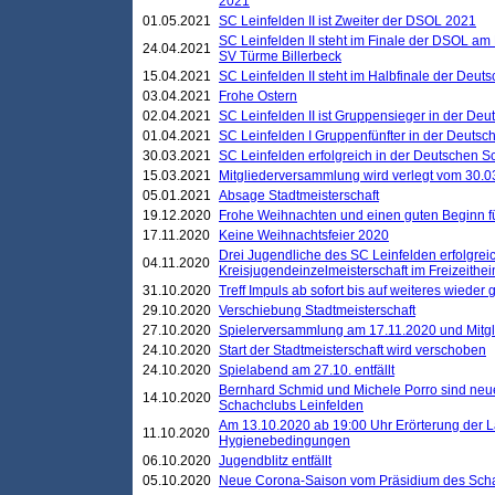
2021
01.05.2021
SC Leinfelden II ist Zweiter der DSOL 2021
SC Leinfelden II steht im Finale der DSOL am 
24.04.2021
SV Türme Billerbeck
15.04.2021
SC Leinfelden II steht im Halbfinale der Deu
03.04.2021
Frohe Ostern
02.04.2021
SC Leinfelden II ist Gruppensieger in der De
01.04.2021
SC Leinfelden I Gruppenfünfter in der Deuts
30.03.2021
SC Leinfelden erfolgreich in der Deutschen 
15.03.2021
Mitgliederversammlung wird verlegt vom 30.0
05.01.2021
Absage Stadtmeisterschaft
19.12.2020
Frohe Weihnachten und einen guten Beginn f
17.11.2020
Keine Weihnachtsfeier 2020
Drei Jugendliche des SC Leinfelden erfolgreic
04.11.2020
Kreisjugendeinzelmeisterschaft im Freizeithe
31.10.2020
Treff Impuls ab sofort bis auf weiteres wieder
29.10.2020
Verschiebung Stadtmeisterschaft
27.10.2020
Spielerversammlung am 17.11.2020 und Mitg
24.10.2020
Start der Stadtmeisterschaft wird verschoben
24.10.2020
Spielabend am 27.10. entfällt
Bernhard Schmid und Michele Porro sind neu
14.10.2020
Schachclubs Leinfelden
Am 13.10.2020 ab 19:00 Uhr Erörterung der L
11.10.2020
Hygienebedingungen
06.10.2020
Jugendblitz entfällt
05.10.2020
Neue Corona-Saison vom Präsidium des Sch