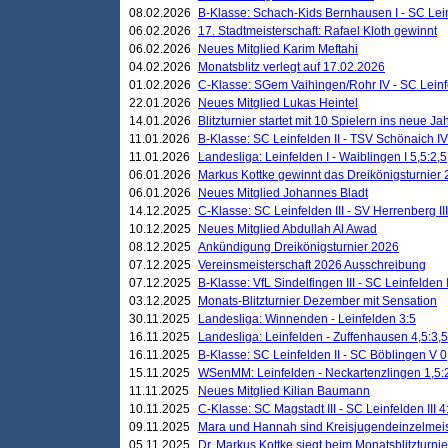
08.02.2026
B-Klasse: Schach-Kids Bernhausen I - SC Leinf
06.02.2026
17. Stadtmeisterschaft: Rafael Kloth gewinnt
06.02.2026
Neues Mitglied Karim Meftahi
04.02.2026
Monatsblitz verlegt auf 17.02.2026
01.02.2026
C-Klasse: SGem Vaihingen/Rohr IV - SC Leinfel
22.01.2026
Neues Mitglied Lukas Heintel
14.01.2026
Blitzturnier startet mit 10 Spielern ins neue J
11.01.2026
B-Klasse: SC Leinfelden II - TSV Schönaich IV
11.01.2026
Landesliga: Leinfelden I - Waiblingen I 5,5:2,5
06.01.2026
Markus Kottke gewinnt das Dreikönigsturnier
06.01.2026
Neues Mitglied Johannes Bladt
14.12.2025
C-Klasse: SC Leinfelden III - SV Herrenberg III
10.12.2025
Neues Mitglied Abdullah Al Awad
08.12.2025
Ankündigung Dreikönigsturnier 2026
07.12.2025
Vereinsmeisterschaft 2026 Ausschreibung
07.12.2025
B-Klasse: VfL Sindelfingen III - SC Leinfelden I
03.12.2025
Monats-Blitzturnier Dezember mit Sensation
30.11.2025
Landesliga: Winnenden - Leinfelden 3:5
16.11.2025
Landesliga: Leinfelden - Zuffenhausen 4,5:3,5
16.11.2025
B-Klasse: SC Leinfelden II - SC Böblingen V 0
15.11.2025
WSenMM: Leinfelden - Neckartenzlingen 1,5:
11.11.2025
Neues Mitglied Kilian Baumann
10.11.2025
C-Klasse: SC Magstadt III - SC Leinfelden III 4
09.11.2025
Mara und Hannah sind Kreisjugendeinzelmei
05.11.2025
Dr. Markus Kottke siegt beim Monatsblitzturn