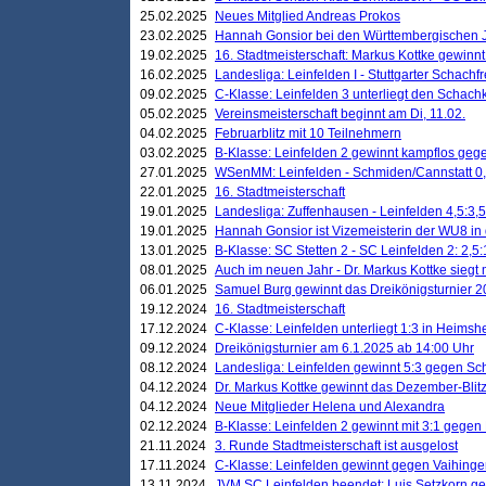
25.02.2025
Neues Mitglied Andreas Prokos
23.02.2025
Hannah Gonsior bei den Württembergischen 
19.02.2025
16. Stadtmeisterschaft: Markus Kottke gewinnt 
16.02.2025
Landesliga: Leinfelden I - Stuttgarter Schachfr
09.02.2025
C-Klasse: Leinfelden 3 unterliegt den Schach
05.02.2025
Vereinsmeisterschaft beginnt am Di, 11.02.
04.02.2025
Februarblitz mit 10 Teilnehmern
03.02.2025
B-Klasse: Leinfelden 2 gewinnt kampflos ge
27.01.2025
WSenMM: Leinfelden - Schmiden/Cannstatt 0,
22.01.2025
16. Stadtmeisterschaft
19.01.2025
Landesliga: Zuffenhausen - Leinfelden 4,5:3,5
19.01.2025
Hannah Gonsior ist Vizemeisterin der WU8 i
13.01.2025
B-Klasse: SC Stetten 2 - SC Leinfelden 2: 2,5:
08.01.2025
Auch im neuen Jahr - Dr. Markus Kottke siegt 
06.01.2025
Samuel Burg gewinnt das Dreikönigsturnier 
19.12.2024
16. Stadtmeisterschaft
17.12.2024
C-Klasse: Leinfelden unterliegt 1:3 in Heimsh
09.12.2024
Dreikönigsturnier am 6.1.2025 ab 14:00 Uhr
08.12.2024
Landesliga: Leinfelden gewinnt 5:3 gegen Sc
04.12.2024
Dr. Markus Kottke gewinnt das Dezember-Blitz
04.12.2024
Neue Mitglieder Helena und Alexandra
02.12.2024
B-Klasse: Leinfelden 2 gewinnt mit 3:1 gegen
21.11.2024
3. Runde Stadtmeisterschaft ist ausgelost
17.11.2024
C-Klasse: Leinfelden gewinnt gegen Vaihinge
13.11.2024
JVM SC Leinfelden beendet: Luis Setzkorn ge