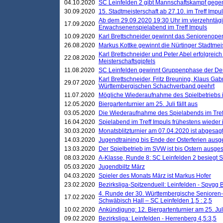
04.10.2020
SC Leinfelden 2 gibt Mannschaftskampf gege
30.09.2020
15. Stadtmeisterschaft ab 27.10. im Treff Impu
Ab dem 29.09.2020 19:30 Uhr im vierzehntäg
17.09.2020
Erwachsenenspielabend im Treff Impuls
10.09.2020
Karl Brettschneider gewinnt das Seniorenopen
26.08.2020
Markus Kottke gewinnt die Nürtinger Stadtmei
Karl Brettschneider und Peter Abel erfolgreic
22.08.2020
Meisterschaftsgipfels
11.08.2020
SC Leinfelden gewinnt Gruppenphase der De
Karl Brettschneider, Fritz Breuning, Klaus Gab
29.07.2020
Württembergischen Schachverband geehrt
11.07.2020
Mögliche Wiederaufnahme des Spielbetriebs
12.05.2020
Biergartenturnier am 25. Juli fällt aus
03.05.2020
Die Wiederaufnahme des Spielabends im Treff
16.04.2020
Spielabend im Treff Impuls frühestens wieder
30.03.2020
Monatsblitzturnier am 07.04.2020 ist abgesag
14.03.2020
Jugendtraining bis Ende der Osterferien ausg
13.03.2020
Der Spielbetrieb im SVW ist bis Ostern ausges
08.03.2020
A-Klasse, Runde 8: SC Leinfelden 2 besiegt 
05.03.2020
Jugendbiltz März
04.03.2020
Spieler des Monats März ist Markus Hofer
23.02.2020
Bezirksliga-Spitzenduell: Leinfelden - Spvgg 
4. Runde der 30. Württembergische Senioren
17.02.2020
Schwäbisch Hall – SC Leinfelden 1,5 : 2,5
10.02.2020
Ankündigung: 12. Biergartenturnier am 25. Juli
09.02.2020
Bezirksliga: Leinfelden - Herrenberg 4,5:3,5