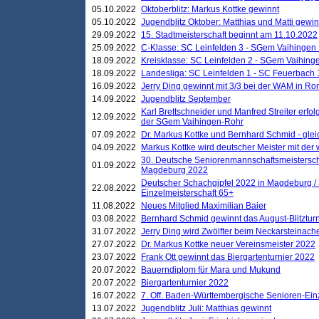
05.10.2022
Oktoberblitz: Markus Kottke gewinnt
05.10.2022
Jugendblitz Oktober: Matthias und Matti gewi
29.09.2022
15. Stadtmeisterschaft beginnt am 11.10.2022
25.09.2022
C-Klasse: SC Leinfelden 3 - SGem Vaihingen 
18.09.2022
Kreisklasse: SC Leinfelden 2 - SGem Vaihinge
18.09.2022
Landesliga: SC Leinfelden 1 - SC Feuerbach 
16.09.2022
Jerry Ding gewinnt mit 3/3 bei der WAM in 
14.09.2022
Jugendblitz September
Karl Brettschneider und Manfred Streiter erfo
12.09.2022
der SGem Vaihingen-Rohr
07.09.2022
Dr. Markus Kottke und Bernhard Schmid - glei
04.09.2022
Markus Kottke wird deutscher Meister mit de
30. Deutsche Seniorenmannschaftsmeistersch
01.09.2022
Magdeburg 2022
Deutscher Schachgipfel 2022 in Magdeburg /
22.08.2022
Einzelmeisterschaft 65+
11.08.2022
Neues Mitglied Maximilian Baier
03.08.2022
Bernhard Schmid gewinnt das August-Blitzturn
31.07.2022
Jerry Ding wird Zwölfter beim Neckarsteinac
27.07.2022
Dr. Markus Kottke neuer Vereinsmeister 2022
23.07.2022
Frank Ott gewinnt das Biergartenturnier 2022
20.07.2022
Bauerndiplom für Mara und Mukund
20.07.2022
Biergartenturnier 2022
16.07.2022
7. Off. Baden-Württembergische Senioren-Ein
13.07.2022
Jugendblitz Juli: Matthias gewinnt