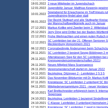
19.01.2022
2 neue Mitglieder im Jugendschach
12.01.2022
Jugendblitz Januar: Matthias Kewenig gewinn
Spielabend für Erwachsene im Treff Impuls ru
10.01.2022
Jugendtraining findet aber statt
Der Bezirk Stuttgart und alle Stuttgarter Krei
06.01.2022
der Mannschaftswettkämpfe auch im Januar
27.12.2021
Markus Kottke wird Zweiter beim 2. Wittelsb
25.12.2021
Jerry Ding wird Dritter bei der Baden-Württem
22.12.2021
Frohe Weihnachten und einen guten Rutsch i
SC Leinfelden bei der 21. Offenen Senioren S
12.12.2021
Mecklenburg-Vorpommern 2021
06.12.2021
Coronabedingte Änderungen beim Schachclub 
28.11.2021
SC Leinfelden 2 besiegt Spvgg Böblingen 2 mi
Altersklassen-Sieg für den SC Leinfelden bei
26.11.2021
Kreisjugendeinzelmeisterschaften 2021!
26.11.2021
Neues Mitglied Mara Scannapieco
26.11.2021
Vereinsmeisterschaft startet im Januar 2022
14.11.2021
Bezirksliga: Ditzingen 2 - Leinfelden 2,5:3,5
10.11.2021
Das November-Blitzturnier mit Dr. Markus Kott
07.11.2021
Kreisklasse: SC Leinfelden 2 unterliegt SC B
04.11.2021
Mitgliederversammlung 2021 - neuer Vorstan
Karl Brettschneider erfolgreich beim 9. Inte
30.10.2021
Tegernsee
24.10.2021
Bezirksliga: Leinfelden 1 bezwingt Sindelfinge
24.10.2021
C-Klasse: Leinfelden 3 unterliegt Heimsheim 2
17.10.2021
Kreisklasse: SC Leinfelden 2 siegt in Herrenbe