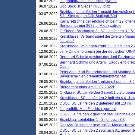
06.07.2022
Jugendblitz Juni: Friedrich gewinnt
06.07.2022
Udo Bock ist Sieger im Juliblitz
Bezirksliga: Leinfelden 1 macht den Aufstieg i
03.07.2022
5:1 - Sieg gegen DJK Stuttgart-Süd
Karl Brettschneider erfolgreich beim 29. off
26.06.2022
Seniorenturnier 2022 in Miedzyzdroje
26.06.2022
C-Klasse: SV Nagold 2 - SC Leinfelden 3 1,5:
Kreisklasse: Verbandsspiel der zweiten Manns
18.06.2022
fällt aus!!
12.06.2022
Kreisklasse: Vaihingen-Rohr 2 - Leinfelden 2 
12.06.2022
Jerry Ding erfolgreich bei der deutschen U8-M
08.06.2022
Bernhard Schmid gewinnt das Juni-Blitzturnie
Bernhard Schmid und Artemij Cadov erfolgreic
07.06.2022
Open
Peter Abel, Karl Brettschneider und Manfred St
07.06.2022
Bayerische Senioreneinzelmeisterschaft
29.05.2022
Bezirksliga: Leinfelden 1 erkämpft sich ein 3,
24.05.2022
Biergartenturnier am 23.07.2022!
22.05.2022
C-Klasse: SC Leinfelden 3 spielt 1,5:2,5 geg
22.05.2022
Kreisklasse: SC Leinfelden 2 holt ein 4:4 - 
21.05.2022
DSOL: SC Leinfelden 2 unterliegt mit 1:3 im F
18.05.2022
Jugendblitz Mai: Friedrich gewinnt
13.05.2022
DSOL: Leinfelden 2 gewinnt das Halbfinale geg
08.05.2022
Bezirkliga: Leinfelden 1 - Sillenbuch 3:3
04.05.2022
Das Mai-Blitzturnier gewinnt Dr. Markus Kottk
DSOL: SC Leinfelden 2 setzt sich 3:1 gegen J
28.04.2022
Halbfinale!