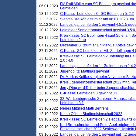
FM Ralf Müller vom SC Böblingen gewinnt das 
06.01.2023
Leinfelden
18.12.2022
C-Klasse: Leinfelden 3 - SC Böblingen 5. 2:2
11.12.2022
Siebtes Dreikönigsturnier am 06.01.2023 um 1
11.12.2022
Landesliga: Leinfelden 1 gewinnt 4,5:1,5 ge
10.12.2022
Leinfelder Seniorenmannschaft gewinnt 3,5:
Kreisklasse: SC Böblingen 4 sagt Spiel am S
08.12.2022
Leinfelden 2 ab
07.12.2022
Dezember Blitzturnier Dr. Markus Kottke gewin
27.11.2022
C-Klasse: SC Leinfelden - VfL Sindelfingen 4 
Kreisklasse: SC Leinfelden 2 unterliegt im H
13.11.2022
2.0 : 4.0
13.11.2022
Landesliga: Leinfelden 1 - Zuffenhausen 1 4:2
10.11.2022
Jugendblitz: Matthias gewinnt
09.11.2022
Dr. Markus Kottke siegt beim November-Blitztu
07.11.2022
Kreisjugendeinzelmeisterschaft 2022 mit 5 T
07.11.2022
Jerry Ding wird Dritter beim Jugendschachturn
23.10.2022
C-Klasse: Leinfelden 3 gewinnt 3:1
32. Württembergische Senioren-Mannschaftsm
22.10.2022
Leinfelden 3:1
13.10.2022
Neues Mitglied Matti Behrens
12.10.2022
Keine Offene Stadtmeisterschaft 2022
09.10.2022
Kreisklasse: SC Leinfelden 2 siegt auswärts g
Karl Brettschneider und Peter Abel erfolgreic
09.10.2022
Einzelmeisterschaft 2022 Schleswig Holstein 
09.10.2022
Landesliga: Leinfelden 1 gewinnt mit 4:2 geg