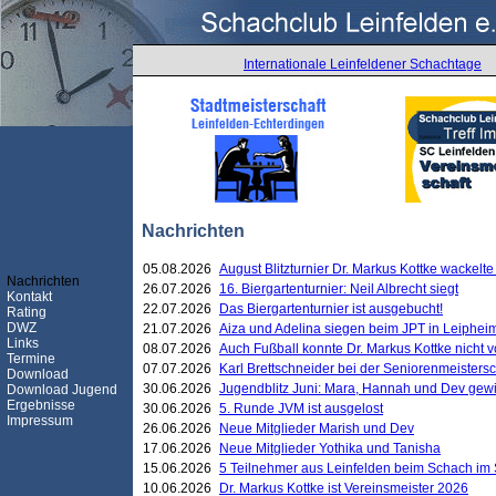
Internationale Leinfeldener Schachtage
Nachrichten
05.08.2026
August Blitzturnier Dr. Markus Kottke wackel
Nachrichten
26.07.2026
16. Biergartenturnier: Neil Albrecht siegt
Kontakt
22.07.2026
Das Biergartenturnier ist ausgebucht!
Rating
DWZ
21.07.2026
Aiza und Adelina siegen beim JPT in Leiphei
Links
08.07.2026
Auch Fußball konnte Dr. Markus Kottke nicht
Termine
07.07.2026
Karl Brettschneider bei der Seniorenmeister
Download
30.06.2026
Jugendblitz Juni: Mara, Hannah und Dev gew
Download Jugend
Ergebnisse
30.06.2026
5. Runde JVM ist ausgelost
Impressum
26.06.2026
Neue Mitglieder Marish und Dev
17.06.2026
Neue Mitglieder Yothika und Tanisha
15.06.2026
5 Teilnehmer aus Leinfelden beim Schach im 
10.06.2026
Dr. Markus Kottke ist Vereinsmeister 2026