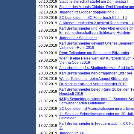
07.10.2019
Stadtmeisterschaft startet am Donnerstag !
02.10.2019
Spieler des Monats Oktober: Drei kämpfen um
02.10.2019
Jugendblitz Oktober doppelrundig
29.09.2019
SC Leinfelden I - SC Feuerbach II 6,5 . 1,5
29.09.2019
A-Klasse: Leinfelden 2 besiegt Renningen 1 z
Karl Brettschneider und Peter Abel erfolgreich
28.09.2019
Einzelmeisterschaft von Schleswig-Holstein
23.09.2019
Jugendblitz September
Karl Brettschneider gewinnt Offenes Seniore
06.09.2019
Vaihingen-Rohr 2019
04.09.2019
Rege Teilnahme am September Blitzturnier
Wien ist eine Reise wert, ein Kurzbericht von
29.08.2019
Vienna Open 2019
22.08.2019
Ausschreibung 14. Stadtmeisterschaft ist im
20.08.2019
Karl Brettschneider hervorragender Elfter bei
07.08.2019
Wenig Teilnehmer beim August Blitzturnier
30.07.2019
Dr. Markus Kottke ist Vereinsmeister 2019
Karl Brettschneider belegt Rang 26 bei den 1
28.07.2019
Neustadt 2019
IM Ilja Schneider gewinnt das 11. Sommer-Sch
21.07.2019
Schwabengarten Leinfelden
21.07.2019
SC Leinfelden ist Vizepokalsieger im württem
11. Sommer-Schnellschachturnier am 20. Jul
16.07.2019
Leinfelden
Karl Brettschneider in Freudenstadt mit 6,0 
13.07.2019
11
04.07.2019
Jugendblitz Juli