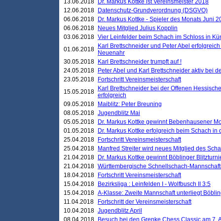
13.06.2018
Dr. Markus Kottke ist Vereinsmeister 2018
12.06.2018
Datenschutz-Grundverordnung (DSGVO)
06.06.2018
Dr. Markus Kottke - Spieler des Monats Juni 
06.06.2018
Neues Mitglied Julius Kopplin
03.06.2018
Vier Leinfelder beim Schach im Schloss in K
Karl Brettschneider und Peter Abel erfolgreic
01.06.2018
Neuenahr
30.05.2018
Karl Brettschneider trumpft auf !
24.05.2018
Peter Abel und Karl Brettschneider aktiv bei
23.05.2018
Fortschritt Vereinsmeisterschaft
Karl Brettschneider bei der Offenen Hessisch
15.05.2018
erfolgreich
09.05.2018
Maiblitz: Peter Breuning
08.05.2018
Jugendblitz Mai
05.05.2018
Dr. Markus Kottke gewinnt Bebenhausener Mo
01.05.2018
Dr. Markus Kottke erfolgreich beim Schach in
25.04.2018
Fortschritt Vereinsmeisterschaft
25.04.2018
Manfred Streiter wird neues Mitglied des Sch
21.04.2018
Dr. Markus Kottke gewinnt Böblinger Blitzturni
21.04.2018
Württembergische Schnellschach-Mannschafts
18.04.2018
Fortschritt Vereinsmeisterschaft
15.04.2018
Bezirksliga : Leinfelden I - Wolfbusch II 3:5
15.04.2018
A-Klasse: Zweite Mannschaft unterliegt Böblin
11.04.2018
Fortschritt der Vereinsmeisterschaft
10.04.2018
Jugendblitz April
08.04.2018
Besuch bei den Grenke Chess Classic am 7. A