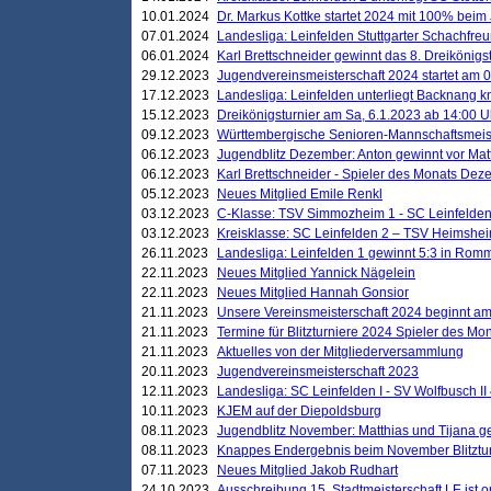
10.01.2024
Dr. Markus Kottke startet 2024 mit 100% beim 
07.01.2024
Landesliga: Leinfelden Stuttgarter Schachfreun
06.01.2024
Karl Brettschneider gewinnt das 8. Dreikönigs
29.12.2023
Jugendvereinsmeisterschaft 2024 startet am 0
17.12.2023
Landesliga: Leinfelden unterliegt Backnang kn
15.12.2023
Dreikönigsturnier am Sa, 6.1.2023 ab 14:00 U
09.12.2023
Württembergische Senioren-Mannschaftsmeiste
06.12.2023
Jugendblitz Dezember: Anton gewinnt vor Matt
06.12.2023
Karl Brettschneider - Spieler des Monats De
05.12.2023
Neues Mitglied Emile Renkl
03.12.2023
C-Klasse: TSV Simmozheim 1 - SC Leinfelden
03.12.2023
Kreisklasse: SC Leinfelden 2 – TSV Heimshei
26.11.2023
Landesliga: Leinfelden 1 gewinnt 5:3 in Ro
22.11.2023
Neues Mitglied Yannick Nägelein
22.11.2023
Neues Mitglied Hannah Gonsior
21.11.2023
Unsere Vereinsmeisterschaft 2024 beginnt am
21.11.2023
Termine für Blitzturniere 2024 Spieler des Mon
21.11.2023
Aktuelles von der Mitgliederversammlung
20.11.2023
Jugendvereinsmeisterschaft 2023
12.11.2023
Landesliga: SC Leinfelden I - SV Wolfbusch II 
10.11.2023
KJEM auf der Diepoldsburg
08.11.2023
Jugendblitz November: Matthias und Tijana 
08.11.2023
Knappes Endergebnis beim November Blitztur
07.11.2023
Neues Mitglied Jakob Rudhart
24.10.2023
Ausschreibung 15. Stadtmeisterschaft LE ist o