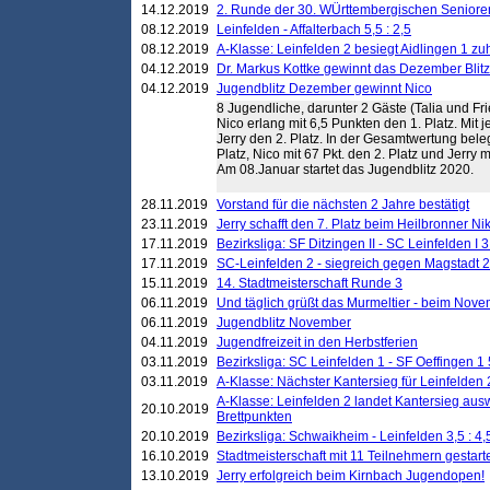
14.12.2019
2. Runde der 30. WÜrttembergischen Seniore
08.12.2019
Leinfelden - Affalterbach 5,5 : 2,5
08.12.2019
A-Klasse: Leinfelden 2 besiegt Aidlingen 1 zu
04.12.2019
Dr. Markus Kottke gewinnt das Dezember Blitzt
04.12.2019
Jugendblitz Dezember gewinnt Nico
8 Jugendliche, darunter 2 Gäste (Talia und Fri
Nico erlang mit 6,5 Punkten den 1. Platz. Mit 
Jerry den 2. Platz. In der Gesamtwertung bele
Platz, Nico mit 67 Pkt. den 2. Platz und Jerry m
Am 08.Januar startet das Jugendblitz 2020.
28.11.2019
Vorstand für die nächsten 2 Jahre bestätigt
23.11.2019
Jerry schafft den 7. Platz beim Heilbronner 
17.11.2019
Bezirksliga: SF Ditzingen II - SC Leinfelden I 3
17.11.2019
SC-Leinfelden 2 - siegreich gegen Magstadt 2
15.11.2019
14. Stadtmeisterschaft Runde 3
06.11.2019
Und täglich grüßt das Murmeltier - beim Novemb
06.11.2019
Jugendblitz November
04.11.2019
Jugendfreizeit in den Herbstferien
03.11.2019
Bezirksliga: SC Leinfelden 1 - SF Oeffingen 1 
03.11.2019
A-Klasse: Nächster Kantersieg für Leinfelden 2
A-Klasse: Leinfelden 2 landet Kantersieg aus
20.10.2019
Brettpunkten
20.10.2019
Bezirksliga: Schwaikheim - Leinfelden 3,5 : 4,
16.10.2019
Stadtmeisterschaft mit 11 Teilnehmern gestart
13.10.2019
Jerry erfolgreich beim Kirnbach Jugendopen!