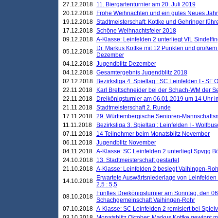
27.12.2018
11. Biergartenturnier am 20. Juli 2019
20.12.2018
Frohe Weihnachten und ein gutes Neues Jah
19.12.2018
Stadtmeisterschaft: Kottke und Gehringer führ
17.12.2018
Schöne Weihnachtsfeier 2018
09.12.2018
A-Klasse: Leinfelden 2 unterliegt VfL Sindelfin
Dr. Markus Kottke mit 12 Punkten und großem
05.12.2018
Dezember
04.12.2018
Jugendblitz Dezember
04.12.2018
Gesamtergebnis Jugendblitz 2018
02.12.2018
Bezirksliga 4. Spieltag : SC Leinfelden I - SF O
22.11.2018
Karl Brettschneider bei der Schach-WM der S
22.11.2018
Dreikönigsturnier am 06.01.2019 um 14 Uhr im 
21.11.2018
Stadtmeisterschaft 2. Runde
17.11.2018
29. Württembergische Senioren-Mannschaftsm
11.11.2018
Bezirksliga 3. Spieltag : Leinfelden I - Wolfbusch
07.11.2018
14 Teilnehmer beim Monatsblitz November
06.11.2018
Jugendblitz November
04.11.2018
A-Klasse: SC Leinfelden 2 unterliegt Spvgg Bö
24.10.2018
13. Stadtmeisterschaft gestartet
21.10.2018
A-Klasse: Leinfelden 2 besiegt Vaihingen-Rohr 
Erwartete Auswärtsniederlage von Leinfelden 
14.10.2018
2,5 : 5,5
Fünftes Dreikönigsturnier am Sonntag, den 0
08.10.2018
Schachgemeinschaft Vaihingen-Rohr
07.10.2018
A-Klasse: SC Leinfelden 2 remisiert bei Spie
03.10.2018
Monatsblitz Oktober: Markus Kottke gewinnt mi