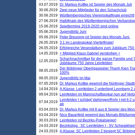
03.07.2019
Dr. Markus Kottke ist Spieler des Monats Juli
30.06.2019
Zwei neue Mitglieder für den Schachclub
30.06.2019
Württembergisches Viererpokalfinale erreicht!
27.06.2019
Halbfinale des Württembergischen Verbands
15.06.2019
Spieltermine 2019-2020 sind online
05.06.2019
Jugendblitz Juni
05.06.2019
Peter Breuning ist Spieler des Monats Juni.
26.05.2019
3:1 im Landespokal-Viertelfinale!
26.05.2019
Erfolgreiche Veranstaltung zum Jubiläum 750
14.05.2019
+ Mitglied Klaus Gabriel verstorben +
Schachnachmittag für die ganze Familie und 
12.05.2019
Jubiläums 750 Jahre Leinfelden
Der Böblinger Oberligaspieler Thanh Kien Tran
08.05.2019
100%
08.05.2019
Jugendblitz im Mai
07.05.2019
Dr. Markus Kottke gewinnt die Nürtinger Stadt
14.04.2019
A-Klasse: Leinfelden 2 unterliegt Leonberg 2 a
09.04.2019
Leinfelden im Mannschaftspokal nun auf Ver
Leinfelden I schlägt Vaihingen/Rohr I mit 6:2 
07.04.2019
ab
03.04.2019
Dr. Markus Kottke mit 8 aus 8 Spieler des Mona
03.04.2019
Nico Bauerfeld gewinnt das Monats-Blitzturnier
30.03.2019
Leinfelden ist Bezirks-Pokalsieger!
24.03.2019
Bezirksliga : SC Leinfelden I - SV Schwaikheim
24.03.2019
A-Klasse: SC Leinfelden 2 besiegt SC Böbling