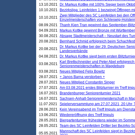
13.10.2021
Dr. Markus Kottke mit 100% Sieger beim Oktobe
10.10.2021
Bezirksliga: Leinfelden 1 bezwingt Öffingen mi
Zwei Mitglieder des SC Leinfelden bei den Of
10.10.2021
Einzelmeisterschaften von Schleswig-Holstei
08.09.2021
Thanh Kien Tran gewinnt das September-Blitz
04.09.2021
Markus Kottke gewinnt Bronze mit Württemberg
30.08.2021
Absage Stadtmeisterschaft – Neustart des Tur
20.08.2021
Bernhard Schmid erfolgreich beim Schachfesti
Dr. Markus Kottke bei der 29. Deutschen Sen
20.08.2021
Landesverbände
04.08.2021
Dr. Markus Kottke siegt beim ersten Blitzturn
Karl Brettschneider und Peter Abel erfolgreic
03.08.2021
Seniorenmeisterschaften in Magdeburg
03.08.2021
Neues Mitglied Felix Bowitz
28.07.2021
+ Janos Barna verstorben +
28.07.2021
Neues Mitglied Constantin Singer
27.07.2021
Am 03.08.2021 erstes Blitzturnier im Treff Im
16.07.2021
Brandenburger Seniorenturnier 2021
16.07.2021
Sachsen-Anhalt-Seniorenmeisterschaft in M
11.07.2021
Spielerversammlung am 27.07.2021, 20 Uhr, T
28.06.2021
Kein Vereinsabend im Treff Impuls am Dienst
13.06.2021
Wiedereröffnung des Treff Impuls
28.05.2021
Biergartenturnier frühestens wieder im Somm
28.05.2021
Team des SC Leinfelden Dritter bei Bezirks-S
Mannschaft des SC Leinfelden siegt in Bezirks
05.05.2021