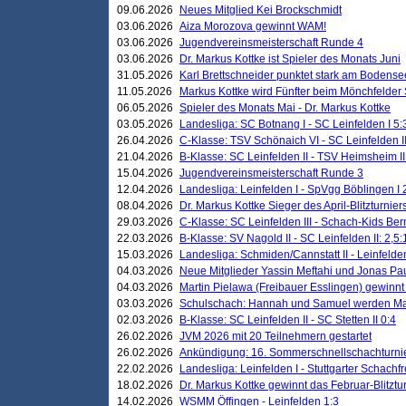
09.06.2026
Neues Mitglied Kei Brockschmidt
03.06.2026
Aiza Morozova gewinnt WAM!
03.06.2026
Jugendvereinsmeisterschaft Runde 4
03.06.2026
Dr. Markus Kottke ist Spieler des Monats Juni
31.05.2026
Karl Brettschneider punktet stark am Bodense
11.05.2026
Markus Kottke wird Fünfter beim Mönchfelder
06.05.2026
Spieler des Monats Mai - Dr. Markus Kottke
03.05.2026
Landesliga: SC Botnang I - SC Leinfelden I 5:
26.04.2026
C-Klasse: TSV Schönaich VI - SC Leinfelden II
21.04.2026
B-Klasse: SC Leinfelden II - TSV Heimsheim II
15.04.2026
Jugendvereinsmeisterschaft Runde 3
12.04.2026
Landesliga: Leinfelden I - SpVgg Böblingen I 
08.04.2026
Dr. Markus Kottke Sieger des April-Blitzturnier
29.03.2026
C-Klasse: SC Leinfelden III - Schach-Kids Ber
22.03.2026
B-Klasse: SV Nagold II - SC Leinfelden II: 2,5:
15.03.2026
Landesliga: Schmiden/Cannstatt II - Leinfelden
04.03.2026
Neue Mitglieder Yassin Meftahi und Jonas Pa
04.03.2026
Martin Pielawa (Freibauer Esslingen) gewinnt 
03.03.2026
Schulschach: Hannah und Samuel werden Ma
02.03.2026
B-Klasse: SC Leinfelden II - SC Stetten II 0:4
26.02.2026
JVM 2026 mit 20 Teilnehmern gestartet
26.02.2026
Ankündigung: 16. Sommerschnellschachturnie
22.02.2026
Landesliga: Leinfelden I - Stuttgarter Schachfr
18.02.2026
Dr. Markus Kottke gewinnt das Februar-Blitztu
14.02.2026
WSMM Öffingen - Leinfelden 1:3