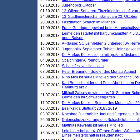
02.10.2018
Jugendblitz Oktober
01.10.2018
12. Offene-Senioren-Einzelmeisterschaft-von
24.09.2018
13. Stadtmeisterschaft startet am 23. Oktober
20.09.2018
Faszination Schach im Milaneo
17.09.2018
Frank Gehringer gewinnt beim Mannschaftssi
Leinfelden I startet mit hart umkämpften 4,5:
16.09.2018
neue Saison
16.09.2018
A-Klasse: SC Leinfelden 2 unterliegt SV Herre
12.09.2018
Jugendblitz September: Tobias Heinz gewinnt
05.09.2018
Dr. Markus Kottke siegte mit großem Abstand 
04.09.2018
Spaichinger Allroundturnier
03.09.2018
Schachfestival Illertissen
08.08.2018
Peter Breuning - Spieler des Monats August
07.08.2018
Nino Moll ist neues Mitglied des Schachclubs
Karl Brettschneider und Peter Abel bei den D
27.07.2018
Hamburg aktiv
Mikhail Zaitsev gewinnt das 10. Sommer-Schn
21.07.2018
Leinfelden im Schwabengarten
17.07.2018
Dr. Markus Kottke - Spieler des Monats Juli 2
06.07.2018
Bezirksliga Stuttgart 2018 / 2019
03.07.2018
Nachtrag Jugendblitz Juni und Jugendblitz Jul
26.06.2018
Datenschutzerklärung des Schachclubs Lein
25.06.2018
Matthias Kewenig ist neues Mitglied
Leinfelder bei der 4. Offenen Baden-Württem
15.06.2018
Einzelmeisterschaft in Freudenstadt