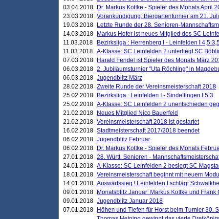
03.04.2018
Dr. Markus Kottke - Spieler des Monats April 
23.03.2018
Vorankündigung: Biergartenturnier am 21. Jul
19.03.2018
Letzte Runde der 28. Senioren-Mannschaftsme
14.03.2018
Markus Hofer ist neues Mitglied des SC Leinf
11.03.2018
Bezirksliga : Herrenberg I - Leinfelden I 4,5:3,
11.03.2018
A-Klasse: SC Leinfelden 2 unterliegt SC Böbli
07.03.2018
Harald Fendel ist Spieler des Monats März 2
06.03.2018
2. Jubiläumsturnier "Uta Röchling" in Magdebu
06.03.2018
Jugendblitz März
28.02.2018
Zweite Runde der Vereinsmeisterschaft 2018
25.02.2018
Bezirksliga : Leinfelden I - Sindelfingen I 5:3
25.02.2018
A-Klasse: SC Leinfelden 2 unentschieden geg
21.02.2018
Neues Mitglied Nico Bauerfeld
21.02.2018
Vereinsmeisterschaft 2018 ist gestartet
16.02.2018
Stadtmeisterschaft 2017/2018 beendet
06.02.2018
Jugendblitz Februar
06.02.2018
Dr. Markus Kottke - Spieler des Monats Febru
27.01.2018
28. Württ. Senioren - Mannschaftsmeisterscha
24.01.2018
A-Klasse: SC Leinfelden 2 besiegt SC Magstadt
18.01.2018
Vereinsmeisterschaft beginnt mit neuem Mod
14.01.2018
Auswärtssieg ! Leinfelden I schlägt Schwaikhei
09.01.2018
Monatsblitz Januar: Markus Kottke und Frank
09.01.2018
Jugendblitz Januar 2018
07.01.2018
Höhen und Tiefen für Horst beim Turnier 30. 
Thomas Heining gewinnt das vierte Dreikönigs