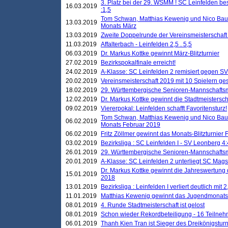
3. Platz bei der 29. WSMM ! SC Leinfelden b
16.03.2019
:1,5
Tom Schwan, Matthias Kewenig und Nico Baue
13.03.2019
Monats März
13.03.2019
Zweite Doppelrunde der Vereinsmeisterschaft i
11.03.2019
Affalterbach - Leinfelden 2,5 . 5,5
06.03.2019
Dr. Markus Kottke gewinnt März-Blitzturnier
27.02.2019
Bezirkspokalfinale erreicht!
24.02.2019
A-Klasse: SC Leinfelden 2 remisiert gegen SV
20.02.2019
Vereinsmeisterschaft 2019 mit 10 Spielern ges
18.02.2019
29. Württembergische Senioren-Mannschaftsm
12.02.2019
Dr. Markus Kottke gewinnt die Stadtmeistersc
09.02.2019
Viererpokal: Leinfelden schafft Favoritensturz!
Tom Schwan, Matthias Kewenig und Nico Baue
06.02.2019
Monats Februar 2019
06.02.2019
Fritz Zöllmer gewinnt das Monats-Blitzturnier 
03.02.2019
Bezirksliga : SC Leinfelden I - SV Leonberg 4:
26.01.2019
29. Württembergische Senioren-Mannschaftsm
20.01.2019
A-Klasse: SC Leinfelden 2 unterliegt SC Magst
Dr. Markus Kottke gewinnt die Jahreswertung d
15.01.2019
2018
13.01.2019
Bezirksliga : Leinfelden I verliert deutlich mit 
11.01.2019
Matthias Kewenig gewinnt das Jugendmonatsbl
08.01.2019
4. Runde Stadtmeisterschaft ist gelost
08.01.2019
Schon wieder Rekordbeteiligung - 16 Teilneh
06.01.2019
Thanh Kien Tran ist Sieger des Dreikönigstur