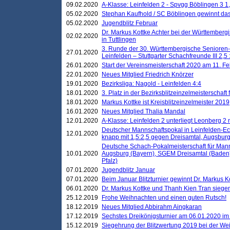
09.02.2020
A-Klasse: Leinfelden 2 - Spvgg Böblingen 3 1,
05.02.2020
Stephan Kaufhold / SC Böblingen gewinnt das 
05.02.2020
Jugendblitz Februar
Dr. Markus Kottke Achter bei der Württembergi
02.02.2020
in Tuttlingen
3. Runde der 30. Württembergische Senioren
27.01.2020
Leinfelden – Stuttgarter Schachfreunde III 2,5 
26.01.2020
Start der Vereinsmeisterschaft 2020 am 11. F
22.01.2020
Neues Mitglied Friedrich Knörzer
19.01.2020
Bezirksliga: Nagold - Leinfelden 4:4
18.01.2020
3. Platz in der Bezirksblitzeinzelmeisterschaft
18.01.2020
Markus Kottke ist Kreisblitzeinzelmeister 2019
16.01.2020
Neues Mitglied Thalia Mandal
12.01.2020
A-Klasse: Leinfelden 2 unterliegt Leonberg 2 
Deutscher Mannschaftspokal in Leinfelden-Ech
12.01.2020
knapp mit 1,5:2,5 gegen Dreisamtal, Augsbur
Deutsche Schach-Pokalmeisterschaft für Mann
10.01.2020
Augsburg (Bayern), SGEM Dreisamtal (Baden
Pfalz)
07.01.2020
Jugendblitz Januar
07.01.2020
Beim Januar Blitzturnier gewinnt Dr. Markus 
06.01.2020
Dr. Markus Kottke und Thanh Kien Tran siegen
25.12.2019
Frohe Weihnachten und einen guten Rutsch!
18.12.2019
Neues Mitglied Abbirahm Aingkaran
17.12.2019
Sechstes Dreikönigsturnier am 06.01.2020 im T
15.12.2019
Siegehrung der Blitzwertung 2019 bei der Wei