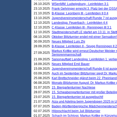
26.10.2025
WSenMM: Ludwigsburg - Leinfelden 3:1
23.10.2025
Frank Gehringer erreicht 3. Platz bei der DS
21.10.2025
B-Klasse: Leonberg III - Leinfelden II 0:4
13.10.2025
Jugendvereinsmeisterschaft Runde 7 ist ausg
12.10.2025
Landesliga: Feuerbach - Leinfelden 4:4
12.10.2025
C-Klasse: Leinfelden III - Renningen III 3:1
12.10.2025
Stadtmeisterschaft LE startet am 13.11. in Stet
08.10.2025
Oktober Blitzturnier endet mit einer Sensation!
30.09.2025
Neues Mitglied Luis Zhi
28.09.2025
B-Klasse: Leinfelden II - Spvgg Renningen II 2
Markus Kottke wird erneut Deutscher Meister 
27.09.2025
Seniorenmannschaft
21.09.2025
Saisonauftakt Landesliga: Leinfelden 1. verlier
16.09.2025
Neues Mitglied Emil Bauer
15.09.2025
Jugendvereinsmeisterschaft Runde 6 ist ausg
03.09.2025
Auch im September Blitzturnier siegt Dr. Mark
25.08.2025
Karl Brettschneider glänzt beim 22. Pheinlan
06.08.2025
Monats-Blitzturnier August: Dr. Markus Kottke
31.07.2025
15. Biergartenturnier Nachlese
28.07.2025
15. Schwabengartenturnier mit großer Beteili
23.07.2025
15. Biergartenturnier ist ausgebucht!
21.07.2025
Aiza und Adelina beim Jugendopen 2025 in 
07.07.2025
Baden-Württembergische Mädchenmeistersch
02.07.2025
Hitzeschlacht beim Juli Blitzturnier
01.07.2025
Schach im Schloss: Markus Kottke in Künzels