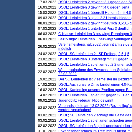
17.03.2022
DSOL: Leinfelden 2 gewinnt 3:1 gegen den 
16.03.2022
DSOL: Leinfelden 3 gewinnt 4:0 gegen Jena
15.03.2022
DSOL: Leinfelden 1 überrollt Hellern 2 mit 4:0
09.03.2022
DSOL: Leinfelden 3 spielt 2:2 Unentschieden
08.03.2022
DSOL: Leinfelden 2 gewinnt deutlich 3,5:0,5
07.03.2022
DSOL: Leinfelden 1 unterliegt Porz 3 deutlich 
06.03.2022
C-Klasse: Leinfelden 3 bezwingt Renningen 3 
06.03.2022
Bezirksliga: Leinfelden 1 bezwingt Vaihingen m
Vereinsmeisterschaft 2022 beginnt am 29.03.2
26.02.2022
möglich
24.02.2022
DSOL: SC Leinfelden 2 - SF Freiberg 2,5;1,5
23.02.2022
DSOL: Leinfelden 3 unterliegt mit 1:3 gegen S
23.02.2022
DSOL: Leinfelden 1 spielt erneut 2:2 unentsc
Wiederaufnahme des Erwachsenen-Spielabend
22.02.2022
22.03.2022
19.02.2022
Der SC Leinfelden ist Vizemeister im Bezirksm
17.02.2022
DSOL: Auch unsere Dritte landet einen 4:0-Ka
16.02.2022
DSOL: Kantersieg unserer Zweiten gegen Ber
14.02.2022
DSOL: Leinfelden 1 spielt 2:2 gegen SG Bad 
09.02.2022
Jugendblitz Februar: Nico gewinnt
Verbandsspiele am 13.02.2022 (Bezirksliga) 
03.02.2022
werden verschoben!
03.02.2022
DSOL; SC Leinfelden 2 schlägt die Gäste des
03.02.2022
DSOL: Leinfelden 1 spielt unentschieden gege
02.02.2022
DSOL; SC Leinfelden 3 spielt unentschieden
31.01.2022
Erwachsenenschach im Treff Impuls bleibt im