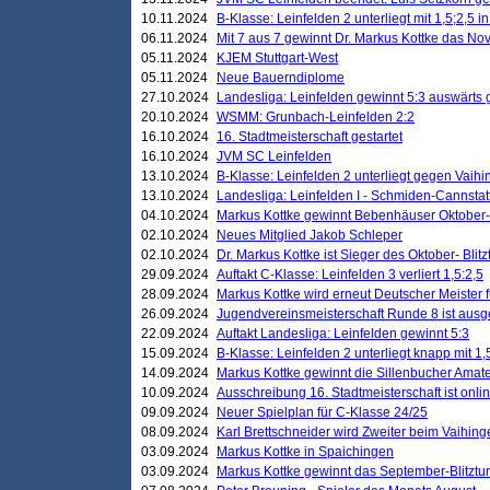
10.11.2024
B-Klasse: Leinfelden 2 unterliegt mit 1,5;2,5 
06.11.2024
Mit 7 aus 7 gewinnt Dr. Markus Kottke das Nov
05.11.2024
KJEM Stuttgart-West
05.11.2024
Neue Bauerndiplome
27.10.2024
Landesliga: Leinfelden gewinnt 5:3 auswärts
20.10.2024
WSMM: Grunbach-Leinfelden 2:2
16.10.2024
16. Stadtmeisterschaft gestartet
16.10.2024
JVM SC Leinfelden
13.10.2024
B-Klasse: Leinfelden 2 unterliegt gegen Vaihi
13.10.2024
Landesliga: Leinfelden I - Schmiden-Cannstatt 
04.10.2024
Markus Kottke gewinnt Bebenhäuser Oktober-B
02.10.2024
Neues Mitglied Jakob Schleper
02.10.2024
Dr. Markus Kottke ist Sieger des Oktober- Blitz
29.09.2024
Auftakt C-Klasse: Leinfelden 3 verliert 1,5:2,5
28.09.2024
Markus Kottke wird erneut Deutscher Meister 
26.09.2024
Jugendvereinsmeisterschaft Runde 8 ist ausg
22.09.2024
Auftakt Landesliga: Leinfelden gewinnt 5:3
15.09.2024
B-Klasse: Leinfelden 2 unterliegt knapp mit 1,
14.09.2024
Markus Kottke gewinnt die Sillenbucher Amate
10.09.2024
Ausschreibung 16. Stadtmeisterschaft ist onli
09.09.2024
Neuer Spielplan für C-Klasse 24/25
08.09.2024
Karl Brettschneider wird Zweiter beim Vaihing
03.09.2024
Markus Kottke in Spaichingen
03.09.2024
Markus Kottke gewinnt das September-Blitztur