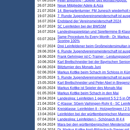
07.08.2024
Peter Breuning - Spieler des Monats August.
26.07.2024
Neue Mitglieder Adele & Aiza
21.07.2024
14. Biergartenturnier: FM Junesch wiederholt
19.07.2024
7. Runde Jugendvereinsmeisterschaft ist ausg
16.07.2024
Endstand der Vereinsmeisterschaft 2024
16.07.2024
SC Leinfelden bei der BWSSM
16.07.2024
Landesligaspielplan und Spieltermine B-Kla
Same Procedure As Every Month - Dr. Markus 
03.07.2024
Scoring 100%
02.07.2024
Drei Leinfeldener beim Großmeistersimultan 
28.06.2024
6. Runde Jugendvereinsmeisterschaft ist ausg
18.06.2024
Frank Gehringer ist C-Trainer - Leistungssport
10.06.2024
Karl Brettschneider bei der Bayrischen Senio
04.06.2024
Blitzturnier des Monats Juni
02.06.2024
Markus Kottke beim Schach im Schloss in Kü
20.05.2024
5. Runde Jugendvereinsmeisterschaft ist ausg
15.05.2024
Karl Brettschneider und Peter Abel in Bregenz
08.05.2024
Markus Kottke ist Spieler des Monats Mai
01.05.2024
Markus Kottke beim Schach in den Mai
28.04.2024
Landesliga: Leinfelden 1 gewinnt 5,5:2,5 in Ö
21.04.2024
C-Klasse: SGem Vaihingen-Rohr 6 - SC Leinfe
21.04.2024
Kreisklasse: Leinfelden II - Holzgerlingen I 2,5
13.04.2024
Leinfelden bei der württembergischen Mannsc
07.04.2024
Landesliga: Leinfelden I - Schönaich III 4:4
06.04.2024
Mara bei den württembergischen Meisterscha
03.04.2024
Dr. Markus Kottke April-Blitzschach-Sieger mit