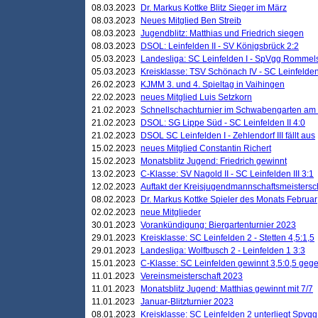
08.03.2023
Dr. Markus Kottke Blitz Sieger im März
08.03.2023
Neues Mitglied Ben Streib
08.03.2023
Jugendblitz: Matthias und Friedrich siegen
08.03.2023
DSOL: Leinfelden II - SV Königsbrück 2:2
05.03.2023
Landesliga: SC Leinfelden I - SpVgg Rommels
05.03.2023
Kreisklasse: TSV Schönach IV - SC Leinfelden 
26.02.2023
KJMM 3. und 4. Spieltag in Vaihingen
22.02.2023
neues Mitglied Luis Setzkorn
21.02.2023
Schnellschachturnier im Schwabengarten am
21.02.2023
DSOL: SG Lippe Süd - SC Leinfelden II 4:0
21.02.2023
DSOL SC Leinfelden I - Zehlendorf III fällt aus
15.02.2023
neues Mitglied Constantin Richert
15.02.2023
Monatsblitz Jugend: Friedrich gewinnt
13.02.2023
C-Klasse: SV Nagold II - SC Leinfelden III 3:1
12.02.2023
Auftakt der Kreisjugendmannschaftsmeistersc
08.02.2023
Dr. Markus Kottke Spieler des Monats Februar
02.02.2023
neue Mitglieder
30.01.2023
Vorankündigung: Biergartenturnier 2023
29.01.2023
Kreisklasse: SC Leinfelden 2 - Stetten 4,5:1,5
29.01.2023
Landesliga: Wolfbusch 2 - Leinfelden 1 3:3
15.01.2023
C-Klasse: SC Leinfelden gewinnt 3,5:0,5 geg
11.01.2023
Vereinsmeisterschaft 2023
11.01.2023
Monatsblitz Jugend: Matthias gewinnt mit 7/7
11.01.2023
Januar-Blitzturnier 2023
08.01.2023
Kreisklasse: SC Leinfelden 2 unterliegt Spvg