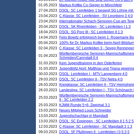
01.05.2023
Markus Kottke Co-Sieger in Mönchfeld
27.04.2023
DSOL: SC Leinfelden 1 besiegt SG Löhne mit 
23.04.2023
C-Klasse: SC Leinfelden - SV Leonberg 3 4:0
23.04.2023
Internationaler Schach-Senioren-Cup am Te
20.04.2023
DSOL: SK Rheinfelden - SC Leinfelden I 1:3
18.04.2023
DSOL: SG Porz III - SC Leinfelden II 1:3
14.04.2023
Felix Bowitz erfolgreich beim 1. Rosemarie B
05.04.2023
100% für Dr. Markus Kottke beim April-Blitztur
02.04.2023
C-Klasse: SC Leinfelden 3 - Spvgg Renningen
Württembergische Senioren-Mannschaftsmeist
01.04.2023
Schmiden/Cannstatt 0:4
31.03.2023
Kein Jugendtraining in den Osterferien
31.03.2023
Jugendblitz April: Matthias und Tijana gewinn
30.03.2023
DSOL: Leinfelden I - MTV Langenberg 4:0
29.03.2023
DSOL: SC Leinfelden II - TSV Netra 4:0
26.03.2023
Kreisklasse: SC Leinfelden II - TSV Heimsheim
26.03.2023
Landesliga: SC Leinfelden I - TSV Schönaich II
Württembergische Senioren-Mannschaftsmeiste
25.03.2023
II - SC Leinfelden 2:2
25.03.2023
KJMM Runde 5+6: Zweimal 3:1
15.03.2023
Neues Mitglied Louis Schneider
13.03.2023
Jugendschachtag in Magstadt
13.03.2023
DSOL: SC Eppingen - SC Leinfelden II 1,5:2,5
12.03.2023
C-Klasse: SC Leinfelden - SC Magstadt 3 1:3
09.03.2023
DSOL: SF Pfullingen II - Leinfelden I 0,5:3,5