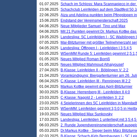
01.07.2025
Schach im Schloss: Mara Scannapieco in der
23.06.2025
Schachclub Leinfelden auf dem Stadtfest 50 
22.06.2025
Aiza und Adelina punkten beim Pfingstopen i
15.06.2025
Endstand der Vereinsmeisterschaft 2025
04.06.2025
Neue Mitglieder Samuel, Tino und Max
04.06.2025
Mit 21 Punkten gewinnt Dr. Markus Kottke das J
19.05.2025
Landesliga: SC Leinfelden I - SC Waiblingen I
07.05.2025
Mai-Blitzturnier mit größter Teilnehmerzahl se
04.05.2025
Landesliga: Öffingen I - Leinfelden I 3,5:4,5
03.05.2025
WSenMM Runde 5: Leinfelden gewinnt 2,5:1,
01.05.2025
Neues Mitglied Roman Borriß
01.05.2025
Neues Mitglied Mahmoud Alhajyousef
27.04.2025
B-Klasse: Leinfelden II - Böblingen V: 2:2
21.04.2025
Vorankündigung: Biergartenturnier am 26. Juli
06.04.2025
C-Klasse: Leinfelden III - Renningen III 2:2
01.04.2025
Markus Kottke gewinnt das April-Blitzturnier
30.03.2025
B-Klasse: Herrenberg III - Leinfelden II 4:0
23.03.2025
C-Klasse: Nagold 2 - Leinfelden 3: 2:2
23.03.2025
4 Spielerinnen des SC Leinfelden in Magstadt
22.03.2025
WSenMM: Leinfelden gewinnt 3,5:0,5 in Heilb
19.03.2025
Neues Mitglied Max Sunkovsky
17.03.2025
Landesliga: Leinfelden 1 unterliegt mit 3,5:4,5
06.03.2025
2. Runde Jugendvereinsmeisterschaft ausgel
05.03.2025
Dr.Markus Kottke - Sieger beim März Blitzturni
02.03.2025
B-Klasse: Schach-Kids Bernhausen I - SC Lein