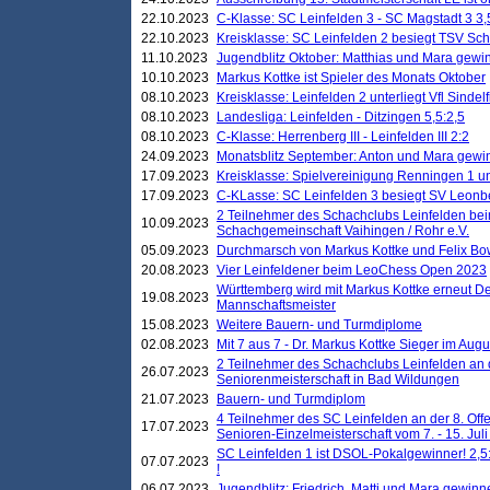
22.10.2023
C-Klasse: SC Leinfelden 3 - SC Magstadt 3 3,
22.10.2023
Kreisklasse: SC Leinfelden 2 besiegt TSV Schö
11.10.2023
Jugendblitz Oktober: Matthias und Mara gewi
10.10.2023
Markus Kottke ist Spieler des Monats Oktober
08.10.2023
Kreisklasse: Leinfelden 2 unterliegt Vfl Sindel
08.10.2023
Landesliga: Leinfelden - Ditzingen 5,5:2,5
08.10.2023
C-Klasse: Herrenberg III - Leinfelden III 2:2
24.09.2023
Monatsblitz September: Anton und Mara gew
17.09.2023
Kreisklasse: Spielvereinigung Renningen 1 unt
17.09.2023
C-KLasse: SC Leinfelden 3 besiegt SV Leonbe
2 Teilnehmer des Schachclubs Leinfelden bei
10.09.2023
Schachgemeinschaft Vaihingen / Rohr e.V.
05.09.2023
Durchmarsch von Markus Kottke und Felix Bow
20.08.2023
Vier Leinfeldener beim LeoChess Open 2023
Württemberg wird mit Markus Kottke erneut D
19.08.2023
Mannschaftsmeister
15.08.2023
Weitere Bauern- und Turmdiplome
02.08.2023
Mit 7 aus 7 - Dr. Markus Kottke Sieger im Augus
2 Teilnehmer des Schachclubs Leinfelden an 
26.07.2023
Seniorenmeisterschaft in Bad Wildungen
21.07.2023
Bauern- und Turmdiplom
4 Teilnehmer des SC Leinfelden an der 8. O
17.07.2023
Senioren-Einzelmeisterschaft vom 7. - 15. Jul
SC Leinfelden 1 ist DSOL-Pokalgewinner! 2,5:1
07.07.2023
!
06.07.2023
Jugendblitz: Friedrich, Matti und Mara gewinn