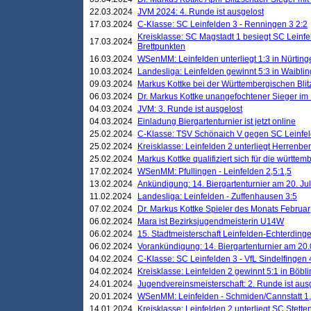
22.03.2024
JVM 2024: 4. Runde ist ausgelost
17.03.2024
C-Klasse: SC Leinfelden 3 - Renningen 3 2:2
Kreisklasse: SC Magstadt 1 besiegt SC Leinfe
17.03.2024
Brettpunkten
16.03.2024
WSenMM: Leinfelden unterliegt 1:3 in Nürting
10.03.2024
Landesliga: Leinfelden gewinnt 5:3 in Waibli
09.03.2024
Markus Kottke bei der Württembergischen Blit
06.03.2024
Dr. Markus Kottke unangefochtener Sieger im M
04.03.2024
JVM: 3. Runde ist ausgelost
04.03.2024
Einladung Biergartenturnier ist jetzt online
25.02.2024
C-Klasse: TSV Schönaich V gegen SC Leinfelde
25.02.2024
Kreisklasse: Leinfelden 2 unterliegt Herrenber
25.02.2024
Markus Kottke qualifiziert sich für die württem
17.02.2024
WSenMM: Pfullingen - Leinfelden 2,5:1,5
13.02.2024
Ankündigung: 14. Biergartenturnier am 20. Ju
11.02.2024
Landesliga: Leinfelden - Zuffenhausen 3:5
07.02.2024
Dr. Markus Kottke Spieler des Monats Februar
06.02.2024
Mara ist Bezirksjugendmeisterin U14W
06.02.2024
15. Stadtmeisterschaft Leinfelden-Echterding
06.02.2024
Vorankündigung: 14. Biergartenturnier am 20
04.02.2024
C-Klasse: SC Leinfelden 3 - VfL Sindelfingen 
04.02.2024
Kreisklasse: Leinfelden 2 gewinnt 5:1 in Böbl
24.01.2024
Jugendvereinsmeisterschaft: 2. Runde ist aus
20.01.2024
WSenMM: Leinfelden - Schmiden/Cannstatt 1,
14.01.2024
Kreisklasse: Leinfelden 2 unterliegt SC Stette