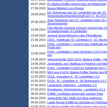
05.07.2023
Dr. Markus Kottke gewinnt das Juli Blitzturnier
27.06.2023
Neues Mitglied Luca Rösser
Ein Teilnehmer des SC Leinfelden bei der 33.
26.06.2023
Senioreneinzelmeisterschaft vom 17. bis 25.
Zwei Teilnehmer des SC Leinfelden beim 30.
25.06.2023
Seniorenturnier
Fide-Meister Gerhard Junesch gewinnt das 1
24.06.2023
Schwabengarten in Leinfelden
23.06.2023
Jugend-Schachfreizeit in den Pfingstferien
21.06.2023
DSOL: Halbfinale SC Leinfelden II - SC Hechi
DSOL: Leinfelden 1 gewinnt das Halbfinale geg
19.06.2023
Finale ein!
DSOL: Leinfelden I zieht mit einem 3.5:0,5 g
15.06.2023
ein!
14.06.2023
Vereinsmeister 2023 ist Dr. Markus Kottke - 
14.06.2023
Jugendblitz Juni: Matthias & Friedrich und M
12.06.2023
DSOL: Leinfelden II zieht ins Halbfinale ein! 2
07.06.2023
Mit 8 aus 8 ist Dr. Markus Kottke Spieler des 
12.05.2023
DSOL: Kreuzberg II - SC Leinfelden I 2:2
10.05.2023
DSOL: SC Leinfelden II - SK Bickenbach II 2:2
07.05.2023
Landesliga: Ditzingen - Leinfelden 3:3
07.05.2023
Kreisklasse: Holzgerlingen - Leinfelden II 3:3
06.05.2023
KJMM: Leinfelden belegt den zweiten Platz
04.05.2023
Jugendblitz Mai: Matti und Mara gewinnen
04.05.2023
Letzte Runde KJMM am Samstag im Treff Imp
03.05.2023
Dr. Markus Kottke Mai-Blitz Sieger mit 6 aus 6