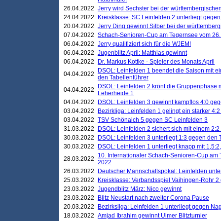
26.04.2022
Jerry wird Sechster bei der württembergische
24.04.2022
Kreisklasse: SC Leinfelden 2 unterliegt gege
20.04.2022
Jerry Ding gewinnt Silber bei der württemberg
07.04.2022
Schach-Senioren-Cup am Tegernsee vom 26. M
06.04.2022
Jerry qualifiziert sich für die WJEM!
06.04.2022
Jugenblitz April: Matthias gewinnt
06.04.2022
Dr. Markus Kottke - Spieler des Monats April
DSOL: Leinfelden 1 beendet die Saison mit e
04.04.2022
den Tabellenführer
DSOL: Leinfelden 2 krönt die Gruppenphase m
04.04.2022
Leherheide 1
04.04.2022
DSOL: Leinfelden 3 gewinnt kampflos 4:0 geg
03.04.2022
Bezirkliga: Leinfelden 1 gelingt ein starker 4
03.04.2022
TSV Schönaich 5 gegen SC Leinfelden 3
31.03.2022
DSOL: Leinfelden 2 sichert sich mit einem 2:2 d
30.03.2022
DSOL: Leinfelden 3 unterliegt 1:3 gegen den 
30.03.2022
DSOL: Leinfelden 1 unterliegt knapp mit 1,5
10. Internationaler Schach-Senioren-Cup am T
28.03.2022
2022
26.03.2022
Deutscher Mannschaftspokal: Leinfelden unte
25.03.2022
Kreisklasse: Verbandsspiel Vaihingen-Rohr 2 
23.03.2022
Jugendblitz März: Nico gewinnt
23.03.2022
Blitz Neustart nach zweiter Corona Pause
20.03.2022
Bezirksliga: Leinfelden 1 unterliegt gegen Nag
18.03.2022
Amjad Ibrahim gewinnt Ulmer Blitzturnier