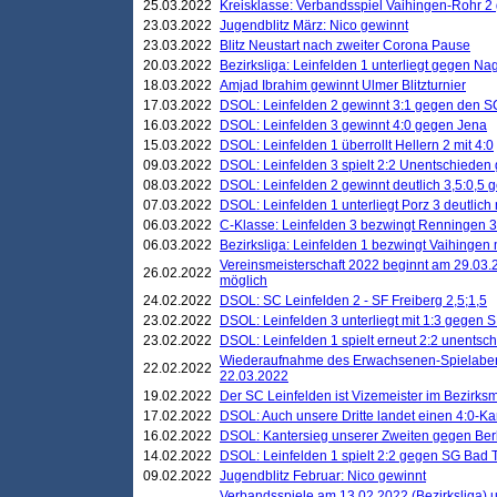
25.03.2022
Kreisklasse: Verbandsspiel Vaihingen-Rohr 2 
23.03.2022
Jugendblitz März: Nico gewinnt
23.03.2022
Blitz Neustart nach zweiter Corona Pause
20.03.2022
Bezirksliga: Leinfelden 1 unterliegt gegen Nag
18.03.2022
Amjad Ibrahim gewinnt Ulmer Blitzturnier
17.03.2022
DSOL: Leinfelden 2 gewinnt 3:1 gegen den 
16.03.2022
DSOL: Leinfelden 3 gewinnt 4:0 gegen Jena
15.03.2022
DSOL: Leinfelden 1 überrollt Hellern 2 mit 4:0
09.03.2022
DSOL: Leinfelden 3 spielt 2:2 Unentschieden
08.03.2022
DSOL: Leinfelden 2 gewinnt deutlich 3,5:0,5
07.03.2022
DSOL: Leinfelden 1 unterliegt Porz 3 deutlich 
06.03.2022
C-Klasse: Leinfelden 3 bezwingt Renningen 3 
06.03.2022
Bezirksliga: Leinfelden 1 bezwingt Vaihingen m
Vereinsmeisterschaft 2022 beginnt am 29.03.2
26.02.2022
möglich
24.02.2022
DSOL: SC Leinfelden 2 - SF Freiberg 2,5;1,5
23.02.2022
DSOL: Leinfelden 3 unterliegt mit 1:3 gegen S
23.02.2022
DSOL: Leinfelden 1 spielt erneut 2:2 unentsc
Wiederaufnahme des Erwachsenen-Spielabend
22.02.2022
22.03.2022
19.02.2022
Der SC Leinfelden ist Vizemeister im Bezirksm
17.02.2022
DSOL: Auch unsere Dritte landet einen 4:0-Ka
16.02.2022
DSOL: Kantersieg unserer Zweiten gegen Ber
14.02.2022
DSOL: Leinfelden 1 spielt 2:2 gegen SG Bad 
09.02.2022
Jugendblitz Februar: Nico gewinnt
Verbandsspiele am 13.02.2022 (Bezirksliga) 