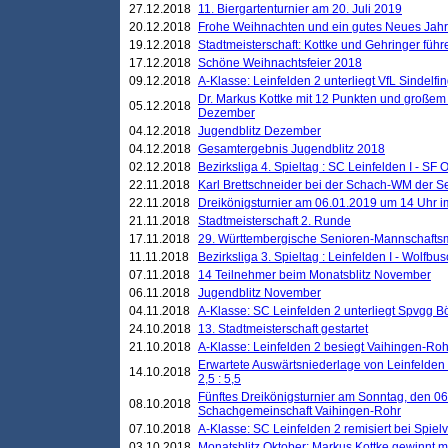
27.12.2018
11. Biergartenturnier am 20. Juli 2019
20.12.2018
Frohe Weihnachten und ein gutes Neues Jah
19.12.2018
Stadtmeisterschaft: Kottke und Gehringer führ
17.12.2018
Schöne Weihnachtsfeier 2018
09.12.2018
A-Klasse: Leinfelden 2 unterliegt VfL Sindelfin
Dr. Markus Kottke mit 12 Punkten und großem
05.12.2018
Dezember
04.12.2018
Jugendblitz Dezember
04.12.2018
Gesamtergebnis Jugendblitz 2018
02.12.2018
Bezirksliga 4. Spieltag : SC Leinfelden I - SF O
22.11.2018
Karl Brettschneider bei der Schach-WM der S
22.11.2018
Dreikönigsturnier am 06.01.2019 um 14 Uhr im 
21.11.2018
Stadtmeisterschaft 2. Runde
17.11.2018
29. Württembergische Senioren-Mannschaftsm
11.11.2018
Bezirksliga 3. Spieltag : Leinfelden I - Wolfbusch
07.11.2018
14 Teilnehmer beim Monatsblitz November
06.11.2018
Jugendblitz November
04.11.2018
A-Klasse: SC Leinfelden 2 unterliegt Spvgg Bö
24.10.2018
13. Stadtmeisterschaft gestartet
21.10.2018
A-Klasse: Leinfelden 2 besiegt Vaihingen-Rohr 
Erwartete Auswärtsniederlage von Leinfelden 
14.10.2018
2,5 : 5,5
Fünftes Dreikönigsturnier am Sonntag, den 0
08.10.2018
Schachgemeinschaft Vaihingen-Rohr
07.10.2018
A-Klasse: SC Leinfelden 2 remisiert bei Spie
03.10.2018
Monatsblitz Oktober: Markus Kottke gewinnt mi