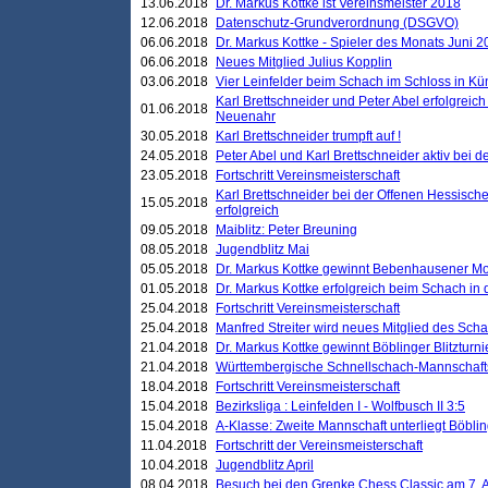
13.06.2018
Dr. Markus Kottke ist Vereinsmeister 2018
12.06.2018
Datenschutz-Grundverordnung (DSGVO)
06.06.2018
Dr. Markus Kottke - Spieler des Monats Juni 
06.06.2018
Neues Mitglied Julius Kopplin
03.06.2018
Vier Leinfelder beim Schach im Schloss in K
Karl Brettschneider und Peter Abel erfolgreic
01.06.2018
Neuenahr
30.05.2018
Karl Brettschneider trumpft auf !
24.05.2018
Peter Abel und Karl Brettschneider aktiv bei
23.05.2018
Fortschritt Vereinsmeisterschaft
Karl Brettschneider bei der Offenen Hessisch
15.05.2018
erfolgreich
09.05.2018
Maiblitz: Peter Breuning
08.05.2018
Jugendblitz Mai
05.05.2018
Dr. Markus Kottke gewinnt Bebenhausener Mo
01.05.2018
Dr. Markus Kottke erfolgreich beim Schach in
25.04.2018
Fortschritt Vereinsmeisterschaft
25.04.2018
Manfred Streiter wird neues Mitglied des Sch
21.04.2018
Dr. Markus Kottke gewinnt Böblinger Blitzturni
21.04.2018
Württembergische Schnellschach-Mannschafts
18.04.2018
Fortschritt Vereinsmeisterschaft
15.04.2018
Bezirksliga : Leinfelden I - Wolfbusch II 3:5
15.04.2018
A-Klasse: Zweite Mannschaft unterliegt Böblin
11.04.2018
Fortschritt der Vereinsmeisterschaft
10.04.2018
Jugendblitz April
08.04.2018
Besuch bei den Grenke Chess Classic am 7. A