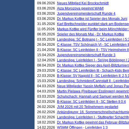
09.06.2026
Neues Mitglied Kei Brockschmidt
03.06.2026
Aiza Morozova gewinnt WAM!
03.06.2026
Jugendvereinsmeisterschaft Runde 4
03.06.2026
Dr. Markus Kottke ist Spieler des Monats Juni
31.05.2026
Karl Brettschneider punktet stark am Bodense
11.05.2026
Markus Kottke wird Fünfter beim Mönchfelder
06.05.2026
Spieler des Monats Mai - Dr. Markus Kottke
03.05.2026
Landesliga: SC Botnang I - SC Leinfelden I 5:
26.04.2026
C-Klasse: TSV Schönaich VI - SC Leinfelden II
21.04.2026
B-Klasse: SC Leinfelden II - TSV Heimsheim II
15.04.2026
Jugendvereinsmeisterschaft Runde 3
12.04.2026
Landesliga: Leinfelden I - SpVgg Böblingen I 
08.04.2026
Dr. Markus Kottke Sieger des April-Blitzturnier
29.03.2026
C-Klasse: SC Leinfelden III - Schach-Kids Ber
22.03.2026
B-Klasse: SV Nagold II - SC Leinfelden II: 2,5:
15.03.2026
Landesliga: Schmiden/Cannstatt II - Leinfelden
04.03.2026
Neue Mitglieder Yassin Meftahi und Jonas Pa
04.03.2026
Martin Pielawa (Freibauer Esslingen) gewinnt 
03.03.2026
Schulschach: Hannah und Samuel werden Ma
02.03.2026
B-Klasse: SC Leinfelden II - SC Stetten II 0:4
26.02.2026
JVM 2026 mit 20 Teilnehmern gestartet
26.02.2026
Ankündigung: 16. Sommerschnellschachturnie
22.02.2026
Landesliga: Leinfelden I - Stuttgarter Schachfr
18.02.2026
Dr. Markus Kottke gewinnt das Februar-Blitztu
14.02.2026
WSMM Öffingen - Leinfelden 1:3