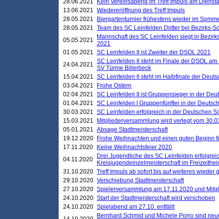
28.06.2021
Kein Vereinsabend im Treff Impuls am Dienst
13.06.2021
Wiedereröffnung des Treff Impuls
28.05.2021
Biergartenturnier frühestens wieder im Somm
28.05.2021
Team des SC Leinfelden Dritter bei Bezirks-S
Mannschaft des SC Leinfelden siegt in Bezirks
05.05.2021
2021
01.05.2021
SC Leinfelden II ist Zweiter der DSOL 2021
SC Leinfelden II steht im Finale der DSOL am 
24.04.2021
SV Türme Billerbeck
15.04.2021
SC Leinfelden II steht im Halbfinale der Deu
03.04.2021
Frohe Ostern
02.04.2021
SC Leinfelden II ist Gruppensieger in der De
01.04.2021
SC Leinfelden I Gruppenfünfter in der Deuts
30.03.2021
SC Leinfelden erfolgreich in der Deutschen 
15.03.2021
Mitgliederversammlung wird verlegt vom 30.0
05.01.2021
Absage Stadtmeisterschaft
19.12.2020
Frohe Weihnachten und einen guten Beginn f
17.11.2020
Keine Weihnachtsfeier 2020
Drei Jugendliche des SC Leinfelden erfolgreic
04.11.2020
Kreisjugendeinzelmeisterschaft im Freizeithe
31.10.2020
Treff Impuls ab sofort bis auf weiteres wieder
29.10.2020
Verschiebung Stadtmeisterschaft
27.10.2020
Spielerversammlung am 17.11.2020 und Mitg
24.10.2020
Start der Stadtmeisterschaft wird verschoben
24.10.2020
Spielabend am 27.10. entfällt
Bernhard Schmid und Michele Porro sind neu