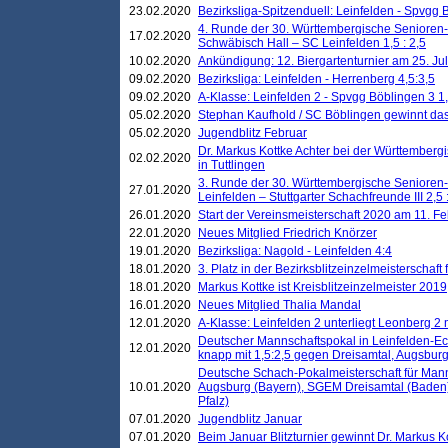
23.02.2020
Bezirksliga-Spitzenduell: Leinfelden - Spvgg 
4. Runde der 30. Württembergische Senioren
17.02.2020
Schwäbisch Hall – SC Leinfelden 1,5 : 2,5
10.02.2020
Ankündigung: 12. Biergartenturnier am 25. Juli
09.02.2020
Bezirksliga: Leinfelden - Herrenberg 4,5:3,5
09.02.2020
A-Klasse: Leinfelden 2 - Spvgg Böblingen 3 1,
05.02.2020
Stephan Kaufhold / SC Böblingen gewinnt das 
05.02.2020
Jugendblitz Februar
Dr. Markus Kottke Achter bei der Württembergi
02.02.2020
in Tuttlingen
3. Runde der 30. Württembergische Senioren
27.01.2020
Leinfelden – Stuttgarter Schachfreunde III 2,5 
26.01.2020
Start der Vereinsmeisterschaft 2020 am 11. F
22.01.2020
Neues Mitglied Friedrich Knörzer
19.01.2020
Bezirksliga: Nagold - Leinfelden 4:4
18.01.2020
3. Platz in der Bezirksblitzeinzelmeisterschaft
18.01.2020
Markus Kottke ist Kreisblitzeinzelmeister 2019
16.01.2020
Neues Mitglied Thalia Mandal
12.01.2020
A-Klasse: Leinfelden 2 unterliegt Leonberg 2 
Deutscher Mannschaftspokal in Leinfelden-Ech
12.01.2020
knapp mit 1,5:2,5 gegen Dreisamtal, Augsbur
Deutsche Schach-Pokalmeisterschaft für Mann
10.01.2020
Augsburg (Bayern), SGEM Dreisamtal (Baden
Pfalz)
07.01.2020
Jugendblitz Januar
07.01.2020
Beim Januar Blitzturnier gewinnt Dr. Markus 