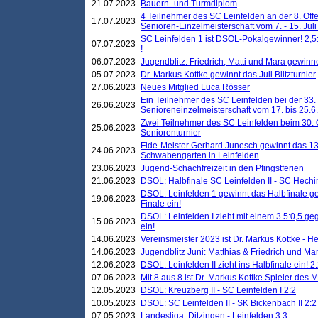
21.07.2023
Bauern- und Turmdiplom
4 Teilnehmer des SC Leinfelden an der 8. O
17.07.2023
Senioren-Einzelmeisterschaft vom 7. - 15. Jul
SC Leinfelden 1 ist DSOL-Pokalgewinner! 2,5:1
07.07.2023
!
06.07.2023
Jugendblitz: Friedrich, Matti und Mara gewinn
05.07.2023
Dr. Markus Kottke gewinnt das Juli Blitzturnier
27.06.2023
Neues Mitglied Luca Rösser
Ein Teilnehmer des SC Leinfelden bei der 33.
26.06.2023
Senioreneinzelmeisterschaft vom 17. bis 25.
Zwei Teilnehmer des SC Leinfelden beim 30.
25.06.2023
Seniorenturnier
Fide-Meister Gerhard Junesch gewinnt das 1
24.06.2023
Schwabengarten in Leinfelden
23.06.2023
Jugend-Schachfreizeit in den Pfingstferien
21.06.2023
DSOL: Halbfinale SC Leinfelden II - SC Hechi
DSOL: Leinfelden 1 gewinnt das Halbfinale geg
19.06.2023
Finale ein!
DSOL: Leinfelden I zieht mit einem 3.5:0,5 g
15.06.2023
ein!
14.06.2023
Vereinsmeister 2023 ist Dr. Markus Kottke - 
14.06.2023
Jugendblitz Juni: Matthias & Friedrich und M
12.06.2023
DSOL: Leinfelden II zieht ins Halbfinale ein! 2
07.06.2023
Mit 8 aus 8 ist Dr. Markus Kottke Spieler des 
12.05.2023
DSOL: Kreuzberg II - SC Leinfelden I 2:2
10.05.2023
DSOL: SC Leinfelden II - SK Bickenbach II 2:2
07.05.2023
Landesliga: Ditzingen - Leinfelden 3:3