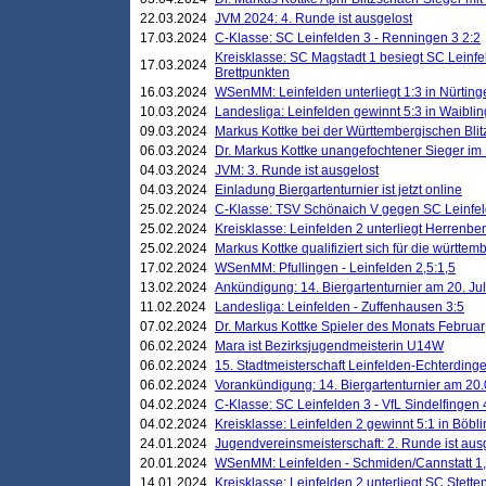
22.03.2024
JVM 2024: 4. Runde ist ausgelost
17.03.2024
C-Klasse: SC Leinfelden 3 - Renningen 3 2:2
Kreisklasse: SC Magstadt 1 besiegt SC Leinfe
17.03.2024
Brettpunkten
16.03.2024
WSenMM: Leinfelden unterliegt 1:3 in Nürting
10.03.2024
Landesliga: Leinfelden gewinnt 5:3 in Waibli
09.03.2024
Markus Kottke bei der Württembergischen Blit
06.03.2024
Dr. Markus Kottke unangefochtener Sieger im M
04.03.2024
JVM: 3. Runde ist ausgelost
04.03.2024
Einladung Biergartenturnier ist jetzt online
25.02.2024
C-Klasse: TSV Schönaich V gegen SC Leinfelde
25.02.2024
Kreisklasse: Leinfelden 2 unterliegt Herrenber
25.02.2024
Markus Kottke qualifiziert sich für die württem
17.02.2024
WSenMM: Pfullingen - Leinfelden 2,5:1,5
13.02.2024
Ankündigung: 14. Biergartenturnier am 20. Ju
11.02.2024
Landesliga: Leinfelden - Zuffenhausen 3:5
07.02.2024
Dr. Markus Kottke Spieler des Monats Februar
06.02.2024
Mara ist Bezirksjugendmeisterin U14W
06.02.2024
15. Stadtmeisterschaft Leinfelden-Echterding
06.02.2024
Vorankündigung: 14. Biergartenturnier am 20
04.02.2024
C-Klasse: SC Leinfelden 3 - VfL Sindelfingen 
04.02.2024
Kreisklasse: Leinfelden 2 gewinnt 5:1 in Böbl
24.01.2024
Jugendvereinsmeisterschaft: 2. Runde ist aus
20.01.2024
WSenMM: Leinfelden - Schmiden/Cannstatt 1,
14.01.2024
Kreisklasse: Leinfelden 2 unterliegt SC Stette