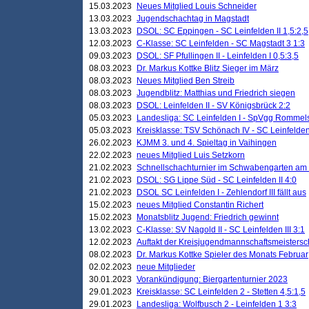
15.03.2023
Neues Mitglied Louis Schneider
13.03.2023
Jugendschachtag in Magstadt
13.03.2023
DSOL: SC Eppingen - SC Leinfelden II 1,5:2,5
12.03.2023
C-Klasse: SC Leinfelden - SC Magstadt 3 1:3
09.03.2023
DSOL: SF Pfullingen II - Leinfelden I 0,5:3,5
08.03.2023
Dr. Markus Kottke Blitz Sieger im März
08.03.2023
Neues Mitglied Ben Streib
08.03.2023
Jugendblitz: Matthias und Friedrich siegen
08.03.2023
DSOL: Leinfelden II - SV Königsbrück 2:2
05.03.2023
Landesliga: SC Leinfelden I - SpVgg Rommels
05.03.2023
Kreisklasse: TSV Schönach IV - SC Leinfelden 
26.02.2023
KJMM 3. und 4. Spieltag in Vaihingen
22.02.2023
neues Mitglied Luis Setzkorn
21.02.2023
Schnellschachturnier im Schwabengarten am
21.02.2023
DSOL: SG Lippe Süd - SC Leinfelden II 4:0
21.02.2023
DSOL SC Leinfelden I - Zehlendorf III fällt aus
15.02.2023
neues Mitglied Constantin Richert
15.02.2023
Monatsblitz Jugend: Friedrich gewinnt
13.02.2023
C-Klasse: SV Nagold II - SC Leinfelden III 3:1
12.02.2023
Auftakt der Kreisjugendmannschaftsmeistersc
08.02.2023
Dr. Markus Kottke Spieler des Monats Februar
02.02.2023
neue Mitglieder
30.01.2023
Vorankündigung: Biergartenturnier 2023
29.01.2023
Kreisklasse: SC Leinfelden 2 - Stetten 4,5:1,5
29.01.2023
Landesliga: Wolfbusch 2 - Leinfelden 1 3:3