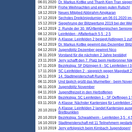
06.01.2020
Dr. Markus Kottke und Thanh Kien Tran siegen
25.12.2019
Frohe Weihnachten und einen guten Rutsch!
18.12.2019
Neues Mitglied Abbirahm Aingkaran
17.12.2019
Sechstes Dreikönigsturnier am 06.01.2020 im T
15.12.2019
Siegehrung der Blitzwertung 2019 bei der Wei
14.12.2019
2. Runde der 30. WÜrttembergischen Seniore
08.12.2019
Leinfelden - Affalterbach 5,5 : 2,5
08.12.2019
A-Klasse: Leinfelden 2 besiegt Aidlingen 1 zu
04.12.2019
Dr. Markus Kottke gewinnt das Dezember Blitzt
04.12.2019
Jugendblitz Dezember gewinnt Nico
28.11.2019
Vorstand für die nächsten 2 Jahre bestätigt
23.11.2019
Jerry schafft den 7. Platz beim Heilbronner 
17.11.2019
Bezirksliga: SF Ditzingen II - SC Leinfelden I 3
17.11.2019
SC-Leinfelden 2 - siegreich gegen Magstadt 2
15.11.2019
14. Stadtmeisterschaft Runde 3
06.11.2019
Und täglich grüßt das Murmeltier - beim Novemb
06.11.2019
Jugendblitz November
04.11.2019
Jugendfreizeit in den Herbstferien
03.11.2019
Bezirksliga: SC Leinfelden 1 - SF Oeffingen 1 
03.11.2019
A-Klasse: Nächster Kantersieg für Leinfelden 2
A-Klasse: Leinfelden 2 landet Kantersieg aus
20.10.2019
Brettpunkten
20.10.2019
Bezirksliga: Schwaikheim - Leinfelden 3,5 : 4,
16.10.2019
Stadtmeisterschaft mit 11 Teilnehmern gestart
13.10.2019
Jerry erfolgreich beim Kirnbach Jugendopen!