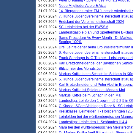
07.08.2024
Peter Breuning - Spieler des Monats August.
26.07.2024
Neue Mitglieder Adele & Aiza
21.07.2024
14. Biergartenturnier: FM Junesch wiederholt
19.07.2024
7. Runde Jugendvereinsmeisterschaft ist ausg
16.07.2024
Endstand der Vereinsmeisterschaft 2024
16.07.2024
SC Leinfelden bei der BWSSM
16.07.2024
Landesligaspielplan und Spieltermine B-Kla
Same Procedure As Every Month - Dr. Markus 
03.07.2024
Scoring 100%
02.07.2024
Drei Leinfeldener beim Großmeistersimultan 
28.06.2024
6. Runde Jugendvereinsmeisterschaft ist ausg
18.06.2024
Frank Gehringer ist C-Trainer - Leistungssport
10.06.2024
Karl Brettschneider bei der Bayrischen Senio
04.06.2024
Blitzturnier des Monats Juni
02.06.2024
Markus Kottke beim Schach im Schloss in Kü
20.05.2024
5. Runde Jugendvereinsmeisterschaft ist ausg
15.05.2024
Karl Brettschneider und Peter Abel in Bregenz
08.05.2024
Markus Kottke ist Spieler des Monats Mai
01.05.2024
Markus Kottke beim Schach in den Mai
28.04.2024
Landesliga: Leinfelden 1 gewinnt 5,5:2,5 in Ö
21.04.2024
C-Klasse: SGem Vaihingen-Rohr 6 - SC Leinfe
21.04.2024
Kreisklasse: Leinfelden II - Holzgerlingen I 2,5
13.04.2024
Leinfelden bei der württembergischen Mannsc
07.04.2024
Landesliga: Leinfelden I - Schönaich III 4:4
06.04.2024
Mara bei den württembergischen Meisterscha
03.04.2024
Dr. Markus Kottke April-Blitzschach-Sieger mit