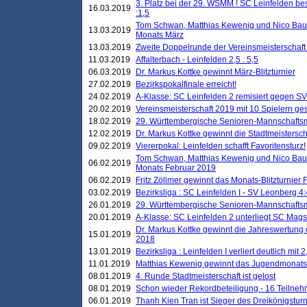
3. Platz bei der 29. WSMM ! SC Leinfelden b
16.03.2019
:1,5
Tom Schwan, Matthias Kewenig und Nico Baue
13.03.2019
Monats März
13.03.2019
Zweite Doppelrunde der Vereinsmeisterschaft i
11.03.2019
Affalterbach - Leinfelden 2,5 . 5,5
06.03.2019
Dr. Markus Kottke gewinnt März-Blitzturnier
27.02.2019
Bezirkspokalfinale erreicht!
24.02.2019
A-Klasse: SC Leinfelden 2 remisiert gegen SV
20.02.2019
Vereinsmeisterschaft 2019 mit 10 Spielern ges
18.02.2019
29. Württembergische Senioren-Mannschaftsm
12.02.2019
Dr. Markus Kottke gewinnt die Stadtmeistersc
09.02.2019
Viererpokal: Leinfelden schafft Favoritensturz!
Tom Schwan, Matthias Kewenig und Nico Baue
06.02.2019
Monats Februar 2019
06.02.2019
Fritz Zöllmer gewinnt das Monats-Blitzturnier 
03.02.2019
Bezirksliga : SC Leinfelden I - SV Leonberg 4:
26.01.2019
29. Württembergische Senioren-Mannschaftsm
20.01.2019
A-Klasse: SC Leinfelden 2 unterliegt SC Magst
Dr. Markus Kottke gewinnt die Jahreswertung d
15.01.2019
2018
13.01.2019
Bezirksliga : Leinfelden I verliert deutlich mit 
11.01.2019
Matthias Kewenig gewinnt das Jugendmonatsbl
08.01.2019
4. Runde Stadtmeisterschaft ist gelost
08.01.2019
Schon wieder Rekordbeteiligung - 16 Teilneh
06.01.2019
Thanh Kien Tran ist Sieger des Dreikönigstur