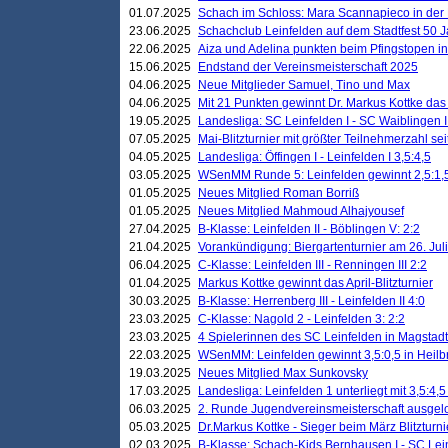
01.07.2025
Schach im Schloss: Mara Scannapieco in der
23.06.2025
Schachclub Leinfelden auf dem Stadtfest 50 
22.06.2025
Aiza und Adelina punkten beim Pfingstopen i
15.06.2025
Endstand der Vereinsmeisterschaft 2025
04.06.2025
Neue Mitglieder Samuel, Tino und Max
04.06.2025
Mit 21 Punkten gewinnt Dr. Markus Kottke das J
19.05.2025
Landesliga: SC Leinfelden I - SC Waiblingen I
07.05.2025
Mai-Blitzturnier mit größter Teilnehmerzahl se
04.05.2025
Landesliga: Öffingen I - Leinfelden I 3,5:4,5
03.05.2025
WSenMM Runde 5: Leinfelden gewinnt 2,5:1,
01.05.2025
Neues Mitglied Roman Borriß
01.05.2025
Neues Mitglied Mahmoud Alhajyousef
27.04.2025
B-Klasse: Leinfelden II - Böblingen V: 2:2
21.04.2025
Vorankündigung: Biergartenturnier am 26. Juli
06.04.2025
C-Klasse: Leinfelden III - Renningen III 2:2
01.04.2025
Markus Kottke gewinnt das April-Blitzturnier
30.03.2025
B-Klasse: Herrenberg III - Leinfelden II 4:0
23.03.2025
C-Klasse: Nagold 2 - Leinfelden 3: 2:2
23.03.2025
4 Spielerinnen des SC Leinfelden in Magstadt
22.03.2025
WSenMM: Leinfelden gewinnt 3,5:0,5 in Heilb
19.03.2025
Neues Mitglied Max Sunkovsky
17.03.2025
Landesliga: Leinfelden 1 unterliegt mit 3,5:4,5
06.03.2025
2. Runde Jugendvereinsmeisterschaft ausgel
05.03.2025
Dr.Markus Kottke - Sieger beim März Blitzturni
02.03.2025
B-Klasse: Schach-Kids Bernhausen I - SC Lein