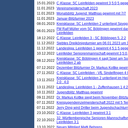
15.01.2023
C-Klasse: SC Leinfelden gewinnt 3,5:0,5 geg
11.01.2023
Vereinsmeisterschaft 2023
11.01.2023
Monatsblitz Jugend: Matthias gewinnt mit 7/7
11.01.2023
Januar-Blitzturnier 2023
08.01.2023
Kreisklasse: SC Leinfelden 2 unterliegt Spvg
FM Ralf Müller vom SC Böblingen gewinnt das 
06.01.2023
Leinfelden
18.12.2022
C-Klasse: Leinfelden 3 - SC Böblingen 5. 2:2
11.12.2022
Siebtes Dreikönigsturnier am 06.01.2023 um 1
11.12.2022
Landesliga: Leinfelden 1 gewinnt 4,5:1,5 ge
10.12.2022
Leinfelder Seniorenmannschaft gewinnt 3,5:
Kreisklasse: SC Böblingen 4 sagt Spiel am S
08.12.2022
Leinfelden 2 ab
07.12.2022
Dezember Blitzturnier Dr. Markus Kottke gewin
27.11.2022
C-Klasse: SC Leinfelden - VfL Sindelfingen 4 
Kreisklasse: SC Leinfelden 2 unterliegt im H
13.11.2022
2.0 : 4.0
13.11.2022
Landesliga: Leinfelden 1 - Zuffenhausen 1 4:2
10.11.2022
Jugendblitz: Matthias gewinnt
09.11.2022
Dr. Markus Kottke siegt beim November-Blitztu
07.11.2022
Kreisjugendeinzelmeisterschaft 2022 mit 5 T
07.11.2022
Jerry Ding wird Dritter beim Jugendschachturn
23.10.2022
C-Klasse: Leinfelden 3 gewinnt 3:1
32. Württembergische Senioren-Mannschaftsm
22.10.2022
Leinfelden 3:1
13.10.2022
Neues Mitglied Matti Behrens