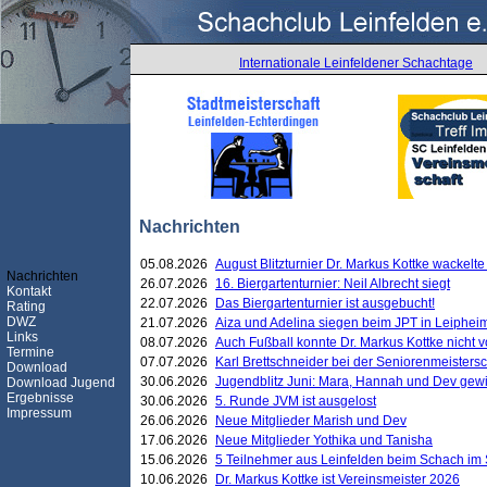
Internationale Leinfeldener Schachtage
Nachrichten
05.08.2026
August Blitzturnier Dr. Markus Kottke wackel
Nachrichten
26.07.2026
16. Biergartenturnier: Neil Albrecht siegt
Kontakt
22.07.2026
Das Biergartenturnier ist ausgebucht!
Rating
DWZ
21.07.2026
Aiza und Adelina siegen beim JPT in Leiphei
Links
08.07.2026
Auch Fußball konnte Dr. Markus Kottke nicht
Termine
07.07.2026
Karl Brettschneider bei der Seniorenmeister
Download
30.06.2026
Jugendblitz Juni: Mara, Hannah und Dev gew
Download Jugend
Ergebnisse
30.06.2026
5. Runde JVM ist ausgelost
Impressum
26.06.2026
Neue Mitglieder Marish und Dev
17.06.2026
Neue Mitglieder Yothika und Tanisha
15.06.2026
5 Teilnehmer aus Leinfelden beim Schach im 
10.06.2026
Dr. Markus Kottke ist Vereinsmeister 2026