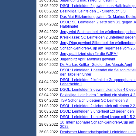
18.05.2022
Jugendblitz Mai: Friedrich gewinnt
13.05.2022
DSOL: Leinfelden 2 gewinnt das Halbfinale geg
08.05.2022
Bezirkliga: Leinfelden 1 - Sillenbuch 3:3
04.05.2022
Das Mai-Blitzturnier gewinnt Dr. Markus Kottk
DSOL: SC Leinfelden 2 setzt sich 3:1 gegen J
28.04.2022
Halbfinale!
26.04.2022
Jerry wird Sechster bei der württembergische
24.04.2022
Kreisklasse: SC Leinfelden 2 unterliegt gege
20.04.2022
Jerry Ding gewinnt Silber bei der württemberg
07.04.2022
Schach-Senioren-Cup am Tegernsee vom 26. M
06.04.2022
Jerry qualifiziert sich für die WJEM!
06.04.2022
Jugenblitz April: Matthias gewinnt
06.04.2022
Dr. Markus Kottke - Spieler des Monats April
DSOL: Leinfelden 1 beendet die Saison mit e
04.04.2022
den Tabellenführer
DSOL: Leinfelden 2 krönt die Gruppenphase m
04.04.2022
Leherheide 1
04.04.2022
DSOL: Leinfelden 3 gewinnt kampflos 4:0 geg
03.04.2022
Bezirkliga: Leinfelden 1 gelingt ein starker 4
03.04.2022
TSV Schönaich 5 gegen SC Leinfelden 3
31.03.2022
DSOL: Leinfelden 2 sichert sich mit einem 2:2 d
30.03.2022
DSOL: Leinfelden 3 unterliegt 1:3 gegen den 
30.03.2022
DSOL: Leinfelden 1 unterliegt knapp mit 1,5
10. Internationaler Schach-Senioren-Cup am T
28.03.2022
2022
26.03.2022
Deutscher Mannschaftspokal: Leinfelden unte