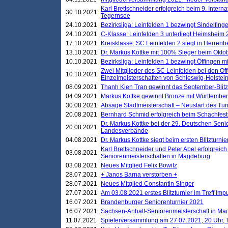
Karl Brettschneider erfolgreich beim 9. Inte
30.10.2021
Tegernsee
24.10.2021
Bezirksliga: Leinfelden 1 bezwingt Sindelfinge
24.10.2021
C-Klasse: Leinfelden 3 unterliegt Heimsheim 2
17.10.2021
Kreisklasse: SC Leinfelden 2 siegt in Herrenbe
13.10.2021
Dr. Markus Kottke mit 100% Sieger beim Oktobe
10.10.2021
Bezirksliga: Leinfelden 1 bezwingt Öffingen mi
Zwei Mitglieder des SC Leinfelden bei den Of
10.10.2021
Einzelmeisterschaften von Schleswig-Holstei
08.09.2021
Thanh Kien Tran gewinnt das September-Blitz
04.09.2021
Markus Kottke gewinnt Bronze mit Württemberg
30.08.2021
Absage Stadtmeisterschaft – Neustart des Tur
20.08.2021
Bernhard Schmid erfolgreich beim Schachfesti
Dr. Markus Kottke bei der 29. Deutschen Sen
20.08.2021
Landesverbände
04.08.2021
Dr. Markus Kottke siegt beim ersten Blitzturn
Karl Brettschneider und Peter Abel erfolgreic
03.08.2021
Seniorenmeisterschaften in Magdeburg
03.08.2021
Neues Mitglied Felix Bowitz
28.07.2021
+ Janos Barna verstorben +
28.07.2021
Neues Mitglied Constantin Singer
27.07.2021
Am 03.08.2021 erstes Blitzturnier im Treff Im
16.07.2021
Brandenburger Seniorenturnier 2021
16.07.2021
Sachsen-Anhalt-Seniorenmeisterschaft in M
11.07.2021
Spielerversammlung am 27.07.2021, 20 Uhr, T