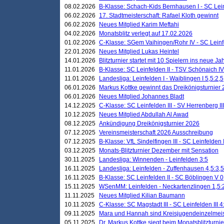
08.02.2026
B-Klasse: Schach-Kids Bernhausen I - SC Leinf
06.02.2026
17. Stadtmeisterschaft: Rafael Kloth gewinnt
06.02.2026
Neues Mitglied Karim Meftahi
04.02.2026
Monatsblitz verlegt auf 17.02.2026
01.02.2026
C-Klasse: SGem Vaihingen/Rohr IV - SC Leinfel
22.01.2026
Neues Mitglied Lukas Heintel
14.01.2026
Blitzturnier startet mit 10 Spielern ins neue J
11.01.2026
B-Klasse: SC Leinfelden II - TSV Schönaich IV
11.01.2026
Landesliga: Leinfelden I - Waiblingen I 5,5:2,5
06.01.2026
Markus Kottke gewinnt das Dreikönigsturnier
06.01.2026
Neues Mitglied Johannes Bladt
14.12.2025
C-Klasse: SC Leinfelden III - SV Herrenberg III
10.12.2025
Neues Mitglied Abdullah Al Awad
08.12.2025
Ankündigung Dreikönigsturnier 2026
07.12.2025
Vereinsmeisterschaft 2026 Ausschreibung
07.12.2025
B-Klasse: VfL Sindelfingen III - SC Leinfelden I
03.12.2025
Monats-Blitzturnier Dezember mit Sensation
30.11.2025
Landesliga: Winnenden - Leinfelden 3:5
16.11.2025
Landesliga: Leinfelden - Zuffenhausen 4,5:3,5
16.11.2025
B-Klasse: SC Leinfelden II - SC Böblingen V 0
15.11.2025
WSenMM: Leinfelden - Neckartenzlingen 1,5:
11.11.2025
Neues Mitglied Kilian Baumann
10.11.2025
C-Klasse: SC Magstadt III - SC Leinfelden III 4
09.11.2025
Mara und Hannah sind Kreisjugendeinzelmei
05.11.2025
Dr. Markus Kottke siegt beim Monatsblitzturn