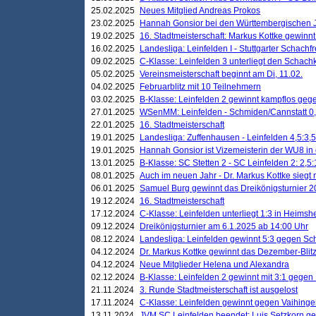
25.02.2025
Neues Mitglied Andreas Prokos
23.02.2025
Hannah Gonsior bei den Württembergischen 
19.02.2025
16. Stadtmeisterschaft: Markus Kottke gewinnt 
16.02.2025
Landesliga: Leinfelden I - Stuttgarter Schachfr
09.02.2025
C-Klasse: Leinfelden 3 unterliegt den Schach
05.02.2025
Vereinsmeisterschaft beginnt am Di, 11.02.
04.02.2025
Februarblitz mit 10 Teilnehmern
03.02.2025
B-Klasse: Leinfelden 2 gewinnt kampflos ge
27.01.2025
WSenMM: Leinfelden - Schmiden/Cannstatt 0,
22.01.2025
16. Stadtmeisterschaft
19.01.2025
Landesliga: Zuffenhausen - Leinfelden 4,5:3,5
19.01.2025
Hannah Gonsior ist Vizemeisterin der WU8 i
13.01.2025
B-Klasse: SC Stetten 2 - SC Leinfelden 2: 2,5:
08.01.2025
Auch im neuen Jahr - Dr. Markus Kottke siegt 
06.01.2025
Samuel Burg gewinnt das Dreikönigsturnier 
19.12.2024
16. Stadtmeisterschaft
17.12.2024
C-Klasse: Leinfelden unterliegt 1:3 in Heimsh
09.12.2024
Dreikönigsturnier am 6.1.2025 ab 14:00 Uhr
08.12.2024
Landesliga: Leinfelden gewinnt 5:3 gegen Sc
04.12.2024
Dr. Markus Kottke gewinnt das Dezember-Blitz
04.12.2024
Neue Mitglieder Helena und Alexandra
02.12.2024
B-Klasse: Leinfelden 2 gewinnt mit 3:1 gegen
21.11.2024
3. Runde Stadtmeisterschaft ist ausgelost
17.11.2024
C-Klasse: Leinfelden gewinnt gegen Vaihinge
13.11.2024
JVM SC Leinfelden beendet: Luis Setzkorn ge