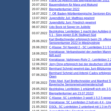
23.07.2022
Frank Ott gewinnt das Biergartenturnier 2022
20.07.2022
Bauerndiplom für Mara und Mukund
20.07.2022
Biergartenturnier 2022
16.07.2022
7. Off. Baden-Württembergische Senioren-Ein
13.07.2022
Jugendblitz Juli: Matthias gewinnt
06.07.2022
Jugendblitz Juni: Friedrich gewinnt
06.07.2022
Udo Bock ist Sieger im Juliblitz
Bezirksliga: Leinfelden 1 macht den Aufstieg i
03.07.2022
5:1 - Sieg gegen DJK Stuttgart-Süd
Karl Brettschneider erfolgreich beim 29. off
26.06.2022
Seniorenturnier 2022 in Miedzyzdroje
26.06.2022
C-Klasse: SV Nagold 2 - SC Leinfelden 3 1,5:
Kreisklasse: Verbandsspiel der zweiten Manns
18.06.2022
fällt aus!!
12.06.2022
Kreisklasse: Vaihingen-Rohr 2 - Leinfelden 2 
12.06.2022
Jerry Ding erfolgreich bei der deutschen U8-M
08.06.2022
Bernhard Schmid gewinnt das Juni-Blitzturnie
Bernhard Schmid und Artemij Cadov erfolgreic
07.06.2022
Open
Peter Abel, Karl Brettschneider und Manfred St
07.06.2022
Bayerische Senioreneinzelmeisterschaft
29.05.2022
Bezirksliga: Leinfelden 1 erkämpft sich ein 3,
24.05.2022
Biergartenturnier am 23.07.2022!
22.05.2022
C-Klasse: SC Leinfelden 3 spielt 1,5:2,5 geg
22.05.2022
Kreisklasse: SC Leinfelden 2 holt ein 4:4 - 
21.05.2022
DSOL: SC Leinfelden 2 unterliegt mit 1:3 im F