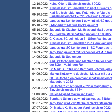
12.10.2022
Keine Offene Stadtmeisterschaft 2022
09.10.2022
Kreisklasse: SC Leinfelden 2 siegt auswärts g
Karl Brettschneider und Peter Abel erfolgreic
09.10.2022
Einzelmeisterschaft 2022 Schleswig Holstein 
09.10.2022
Landesliga: Leinfelden 1 gewinnt mit 4:2 geg
05.10.2022
Oktoberblitz: Markus Kottke gewinnt
05.10.2022
Jugendblitz Oktober: Matthias und Matti gewi
29.09.2022
15. Stadtmeisterschaft beginnt am 11.10.2022
25.09.2022
C-Klasse: SC Leinfelden 3 - SGem Vaihingen 
18.09.2022
Kreisklasse: SC Leinfelden 2 - SGem Vaihinge
18.09.2022
Landesliga: SC Leinfelden 1 - SC Feuerbach 
16.09.2022
Jerry Ding gewinnt mit 3/3 bei der WAM in 
14.09.2022
Jugendblitz September
Karl Brettschneider und Manfred Streiter erfo
12.09.2022
der SGem Vaihingen-Rohr
07.09.2022
Dr. Markus Kottke und Bernhard Schmid - glei
04.09.2022
Markus Kottke wird deutscher Meister mit de
30. Deutsche Seniorenmannschaftsmeistersch
01.09.2022
Magdeburg 2022
Deutscher Schachgipfel 2022 in Magdeburg /
22.08.2022
Einzelmeisterschaft 65+
11.08.2022
Neues Mitglied Maximilian Baier
03.08.2022
Bernhard Schmid gewinnt das August-Blitzturn
31.07.2022
Jerry Ding wird Zwölfter beim Neckarsteinac
27.07.2022
Dr. Markus Kottke neuer Vereinsmeister 2022