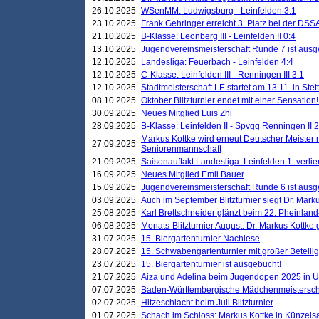
26.10.2025
WSenMM: Ludwigsburg - Leinfelden 3:1
23.10.2025
Frank Gehringer erreicht 3. Platz bei der DS
21.10.2025
B-Klasse: Leonberg III - Leinfelden II 0:4
13.10.2025
Jugendvereinsmeisterschaft Runde 7 ist ausg
12.10.2025
Landesliga: Feuerbach - Leinfelden 4:4
12.10.2025
C-Klasse: Leinfelden III - Renningen III 3:1
12.10.2025
Stadtmeisterschaft LE startet am 13.11. in Stet
08.10.2025
Oktober Blitzturnier endet mit einer Sensation!
30.09.2025
Neues Mitglied Luis Zhi
28.09.2025
B-Klasse: Leinfelden II - Spvgg Renningen II 2
Markus Kottke wird erneut Deutscher Meister 
27.09.2025
Seniorenmannschaft
21.09.2025
Saisonauftakt Landesliga: Leinfelden 1. verlier
16.09.2025
Neues Mitglied Emil Bauer
15.09.2025
Jugendvereinsmeisterschaft Runde 6 ist ausg
03.09.2025
Auch im September Blitzturnier siegt Dr. Mark
25.08.2025
Karl Brettschneider glänzt beim 22. Pheinlan
06.08.2025
Monats-Blitzturnier August: Dr. Markus Kottke
31.07.2025
15. Biergartenturnier Nachlese
28.07.2025
15. Schwabengartenturnier mit großer Beteili
23.07.2025
15. Biergartenturnier ist ausgebucht!
21.07.2025
Aiza und Adelina beim Jugendopen 2025 in 
07.07.2025
Baden-Württembergische Mädchenmeistersch
02.07.2025
Hitzeschlacht beim Juli Blitzturnier
01.07.2025
Schach im Schloss: Markus Kottke in Künzels