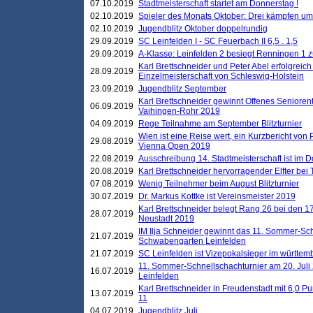
07.10.2019
Stadtmeisterschaft startet am Donnerstag !
02.10.2019
Spieler des Monats Oktober: Drei kämpfen um
02.10.2019
Jugendblitz Oktober doppelrundig
29.09.2019
SC Leinfelden I - SC Feuerbach II 6,5 . 1,5
29.09.2019
A-Klasse: Leinfelden 2 besiegt Renningen 1 z
Karl Brettschneider und Peter Abel erfolgreich
28.09.2019
Einzelmeisterschaft von Schleswig-Holstein
23.09.2019
Jugendblitz September
Karl Brettschneider gewinnt Offenes Seniore
06.09.2019
Vaihingen-Rohr 2019
04.09.2019
Rege Teilnahme am September Blitzturnier
Wien ist eine Reise wert, ein Kurzbericht von
29.08.2019
Vienna Open 2019
22.08.2019
Ausschreibung 14. Stadtmeisterschaft ist im
20.08.2019
Karl Brettschneider hervorragender Elfter bei
07.08.2019
Wenig Teilnehmer beim August Blitzturnier
30.07.2019
Dr. Markus Kottke ist Vereinsmeister 2019
Karl Brettschneider belegt Rang 26 bei den 1
28.07.2019
Neustadt 2019
IM Ilja Schneider gewinnt das 11. Sommer-Sch
21.07.2019
Schwabengarten Leinfelden
21.07.2019
SC Leinfelden ist Vizepokalsieger im württem
11. Sommer-Schnellschachturnier am 20. Jul
16.07.2019
Leinfelden
Karl Brettschneider in Freudenstadt mit 6,0 
13.07.2019
11
04.07.2019
Jugendblitz Juli