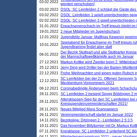
03.02.2022
werden verschoben!
03.02.2022
DSOL; SC Leinfelden 2 schlägt die Gäste des
03.02.2022
DSOL: Leinfelden 1 spielt unentschieden gege
02.02.2022
DSOL; SC Leinfelden 3 spielt unentschieden
31.01.2022
Erwachsenenschach im Treff Impuls bleibt im
19.01.2022
2 neue Mitglieder im Jugendschach
12.01.2022
Jugendblitz Januar: Matthias Kewenig gewinn
Spielabend für Erwachsene im Treff Impuls ru
10.01.2022
Jugendtraining findet aber statt
Der Bezirk Stuttgart und alle Stuttgarter Krei
06.01.2022
der Mannschaftswettkämpfe auch im Januar
27.12.2021
Markus Kottke wird Zweiter beim 2. Wittelsb
25.12.2021
Jerry Ding wird Dritter bei der Baden-Württem
22.12.2021
Frohe Weihnachten und einen guten Rutsch i
SC Leinfelden bei der 21. Offenen Senioren S
12.12.2021
Mecklenburg-Vorpommern 2021
06.12.2021
Coronabedingte Änderungen beim Schachclub 
28.11.2021
SC Leinfelden 2 besiegt Spvgg Böblingen 2 mi
Altersklassen-Sieg für den SC Leinfelden bei
26.11.2021
Kreisjugendeinzelmeisterschaften 2021!
26.11.2021
Neues Mitglied Mara Scannapieco
26.11.2021
Vereinsmeisterschaft startet im Januar 2022
14.11.2021
Bezirksliga: Ditzingen 2 - Leinfelden 2,5:3,5
10.11.2021
Das November-Blitzturnier mit Dr. Markus Kott
07.11.2021
Kreisklasse: SC Leinfelden 2 unterliegt SC B
04.11.2021
Mitgliederversammlung 2021 - neuer Vorstan