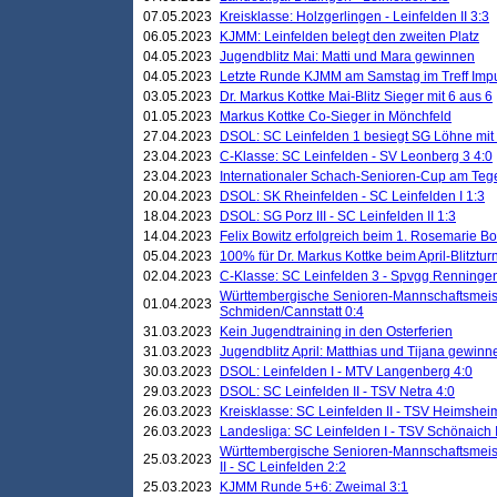
07.05.2023
Kreisklasse: Holzgerlingen - Leinfelden II 3:3
06.05.2023
KJMM: Leinfelden belegt den zweiten Platz
04.05.2023
Jugendblitz Mai: Matti und Mara gewinnen
04.05.2023
Letzte Runde KJMM am Samstag im Treff Imp
03.05.2023
Dr. Markus Kottke Mai-Blitz Sieger mit 6 aus 6
01.05.2023
Markus Kottke Co-Sieger in Mönchfeld
27.04.2023
DSOL: SC Leinfelden 1 besiegt SG Löhne mit 
23.04.2023
C-Klasse: SC Leinfelden - SV Leonberg 3 4:0
23.04.2023
Internationaler Schach-Senioren-Cup am Te
20.04.2023
DSOL: SK Rheinfelden - SC Leinfelden I 1:3
18.04.2023
DSOL: SG Porz III - SC Leinfelden II 1:3
14.04.2023
Felix Bowitz erfolgreich beim 1. Rosemarie B
05.04.2023
100% für Dr. Markus Kottke beim April-Blitztur
02.04.2023
C-Klasse: SC Leinfelden 3 - Spvgg Renningen
Württembergische Senioren-Mannschaftsmeist
01.04.2023
Schmiden/Cannstatt 0:4
31.03.2023
Kein Jugendtraining in den Osterferien
31.03.2023
Jugendblitz April: Matthias und Tijana gewinn
30.03.2023
DSOL: Leinfelden I - MTV Langenberg 4:0
29.03.2023
DSOL: SC Leinfelden II - TSV Netra 4:0
26.03.2023
Kreisklasse: SC Leinfelden II - TSV Heimsheim
26.03.2023
Landesliga: SC Leinfelden I - TSV Schönaich II
Württembergische Senioren-Mannschaftsmeiste
25.03.2023
II - SC Leinfelden 2:2
25.03.2023
KJMM Runde 5+6: Zweimal 3:1