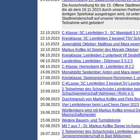
Die Ausschreibung für die 15. Offene Stadtme
die ab dem 16.11.2023 durch unseren Partner
dortigen Spiellokal ausgetragen wird, ist unt
Stadtmeisterschaft auf unserer Vereinshomep
Teilnahme wird gebeten!
22.10.2023
C-Klasse: SC Leinfelden 3 - SC Magstadt 3 3,
22.10.2023
Kreisklasse: SC Leinfelden 2 besiegt TSV Schö
11.10.2023
Jugendblitz Oktober: Matthias und Mara gewi
10.10.2023
Markus Kottke ist Spieler des Monats Oktober
08.10.2023
Kreisklasse: Leinfelden 2 unterliegt Vfl Sindel
08.10.2023
Landesliga: Leinfelden - Ditzingen 5,5:2,5
08.10.2023
C-Klasse: Herrenberg III - Leinfelden III 2:2
24.09.2023
Monatsblitz September: Anton und Mara gew
17.09.2023
Kreisklasse: Spielvereinigung Renningen 1 unt
17.09.2023
C-KLasse: SC Leinfelden 3 besiegt SV Leonbe
2 Teilnehmer des Schachclubs Leinfelden bei
10.09.2023
Schachgemeinschaft Vaihingen / Rohr e.V.
05.09.2023
Durchmarsch von Markus Kottke und Felix Bow
20.08.2023
Vier Leinfeldener beim LeoChess Open 2023
Württemberg wird mit Markus Kottke erneut D
19.08.2023
Mannschaftsmeister
15.08.2023
Weitere Bauern- und Turmdiplome
02.08.2023
Mit 7 aus 7 - Dr. Markus Kottke Sieger im Augus
2 Teilnehmer des Schachclubs Leinfelden an 
26.07.2023
Seniorenmeisterschaft in Bad Wildungen