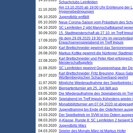
14.10.2020
Schachclubs Leinfelden
Am 13.10.2020 ab 19:00 Uhr Erörterung der L
11.10.2020
Hygienebedingungen
06.10.2020
Jugendblitz entfällt
05.10.2020
Neue Corona-Saison vom Präsidium des Sch
04.10.2020
SC Leinfelden 2 gibt Mannschaftskampf gege
30.09.2020
15. Stadtmeisterschaft ab 27.10. im Treff Impu
Ab dem 29.09.2020 19:30 Uhr im vierzehntäg
17.09.2020
Erwachsenenspielabend im Treff Impuls
10.09.2020
Karl Brettschneider gewinnt das Seniorenopen
26.08.2020
Markus Kottke gewinnt die Nürtinger Stadtmei
Karl Brettschneider und Peter Abel erfolgreic
22.08.2020
Meisterschaftsgipfels
11.08.2020
SC Leinfelden gewinnt Gruppenphase der De
Karl Brettschneider, Fritz Breuning, Klaus Gab
29.07.2020
Württembergischen Schachverband geehrt
11.07.2020
Mögliche Wiederaufnahme des Spielbetriebs
12.05.2020
Biergartenturnier am 25. Juli fällt aus
03.05.2020
Die Wiederaufnahme des Spielabends im Treff
16.04.2020
Spielabend im Treff Impuls frühestens wieder
30.03.2020
Monatsblitzturnier am 07.04.2020 ist abgesag
14.03.2020
Jugendtraining bis Ende der Osterferien ausg
13.03.2020
Der Spielbetrieb im SVW ist bis Ostern ausges
08.03.2020
A-Klasse, Runde 8: SC Leinfelden 2 besiegt 
05.03.2020
Jugendbiltz März
04.03.2020
Spieler des Monats März ist Markus Hofer