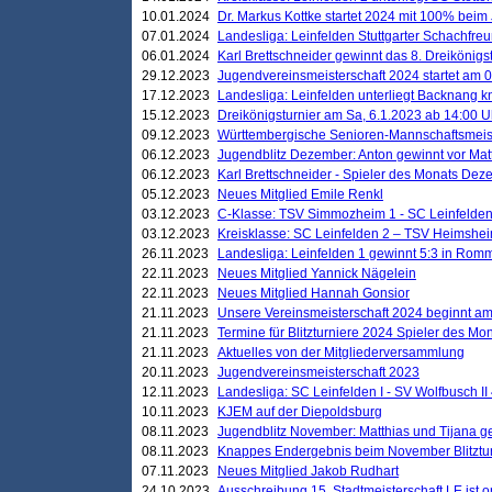
10.01.2024
Dr. Markus Kottke startet 2024 mit 100% beim 
07.01.2024
Landesliga: Leinfelden Stuttgarter Schachfreun
06.01.2024
Karl Brettschneider gewinnt das 8. Dreikönigs
29.12.2023
Jugendvereinsmeisterschaft 2024 startet am 0
17.12.2023
Landesliga: Leinfelden unterliegt Backnang kn
15.12.2023
Dreikönigsturnier am Sa, 6.1.2023 ab 14:00 U
09.12.2023
Württembergische Senioren-Mannschaftsmeiste
06.12.2023
Jugendblitz Dezember: Anton gewinnt vor Matt
06.12.2023
Karl Brettschneider - Spieler des Monats De
05.12.2023
Neues Mitglied Emile Renkl
03.12.2023
C-Klasse: TSV Simmozheim 1 - SC Leinfelden
03.12.2023
Kreisklasse: SC Leinfelden 2 – TSV Heimshei
26.11.2023
Landesliga: Leinfelden 1 gewinnt 5:3 in Ro
22.11.2023
Neues Mitglied Yannick Nägelein
22.11.2023
Neues Mitglied Hannah Gonsior
21.11.2023
Unsere Vereinsmeisterschaft 2024 beginnt am
21.11.2023
Termine für Blitzturniere 2024 Spieler des Mon
21.11.2023
Aktuelles von der Mitgliederversammlung
20.11.2023
Jugendvereinsmeisterschaft 2023
12.11.2023
Landesliga: SC Leinfelden I - SV Wolfbusch II 
10.11.2023
KJEM auf der Diepoldsburg
08.11.2023
Jugendblitz November: Matthias und Tijana 
08.11.2023
Knappes Endergebnis beim November Blitztur
07.11.2023
Neues Mitglied Jakob Rudhart
24.10.2023
Ausschreibung 15. Stadtmeisterschaft LE ist o