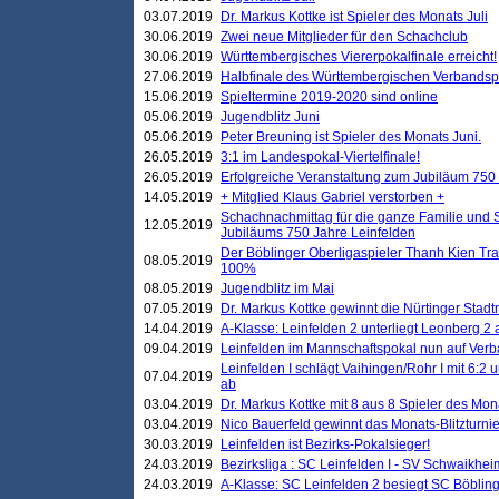
03.07.2019
Dr. Markus Kottke ist Spieler des Monats Juli
30.06.2019
Zwei neue Mitglieder für den Schachclub
30.06.2019
Württembergisches Viererpokalfinale erreicht!
27.06.2019
Halbfinale des Württembergischen Verbands
15.06.2019
Spieltermine 2019-2020 sind online
05.06.2019
Jugendblitz Juni
05.06.2019
Peter Breuning ist Spieler des Monats Juni.
26.05.2019
3:1 im Landespokal-Viertelfinale!
26.05.2019
Erfolgreiche Veranstaltung zum Jubiläum 750
14.05.2019
+ Mitglied Klaus Gabriel verstorben +
Schachnachmittag für die ganze Familie und 
12.05.2019
Jubiläums 750 Jahre Leinfelden
Der Böblinger Oberligaspieler Thanh Kien Tran
08.05.2019
100%
08.05.2019
Jugendblitz im Mai
07.05.2019
Dr. Markus Kottke gewinnt die Nürtinger Stadt
14.04.2019
A-Klasse: Leinfelden 2 unterliegt Leonberg 2 a
09.04.2019
Leinfelden im Mannschaftspokal nun auf Ver
Leinfelden I schlägt Vaihingen/Rohr I mit 6:2 
07.04.2019
ab
03.04.2019
Dr. Markus Kottke mit 8 aus 8 Spieler des Mona
03.04.2019
Nico Bauerfeld gewinnt das Monats-Blitzturnier
30.03.2019
Leinfelden ist Bezirks-Pokalsieger!
24.03.2019
Bezirksliga : SC Leinfelden I - SV Schwaikheim
24.03.2019
A-Klasse: SC Leinfelden 2 besiegt SC Böbling