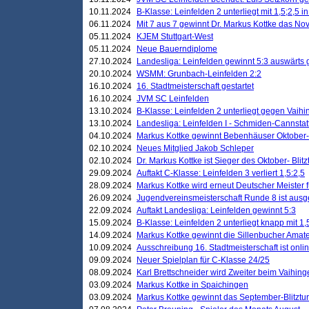
10.11.2024
B-Klasse: Leinfelden 2 unterliegt mit 1,5;2,5 
06.11.2024
Mit 7 aus 7 gewinnt Dr. Markus Kottke das Nov
05.11.2024
KJEM Stuttgart-West
05.11.2024
Neue Bauerndiplome
27.10.2024
Landesliga: Leinfelden gewinnt 5:3 auswärts
20.10.2024
WSMM: Grunbach-Leinfelden 2:2
16.10.2024
16. Stadtmeisterschaft gestartet
16.10.2024
JVM SC Leinfelden
13.10.2024
B-Klasse: Leinfelden 2 unterliegt gegen Vaihi
13.10.2024
Landesliga: Leinfelden I - Schmiden-Cannstatt 
04.10.2024
Markus Kottke gewinnt Bebenhäuser Oktober-B
02.10.2024
Neues Mitglied Jakob Schleper
02.10.2024
Dr. Markus Kottke ist Sieger des Oktober- Blitz
29.09.2024
Auftakt C-Klasse: Leinfelden 3 verliert 1,5:2,5
28.09.2024
Markus Kottke wird erneut Deutscher Meister 
26.09.2024
Jugendvereinsmeisterschaft Runde 8 ist ausg
22.09.2024
Auftakt Landesliga: Leinfelden gewinnt 5:3
15.09.2024
B-Klasse: Leinfelden 2 unterliegt knapp mit 1,
14.09.2024
Markus Kottke gewinnt die Sillenbucher Amate
10.09.2024
Ausschreibung 16. Stadtmeisterschaft ist onli
09.09.2024
Neuer Spielplan für C-Klasse 24/25
08.09.2024
Karl Brettschneider wird Zweiter beim Vaihing
03.09.2024
Markus Kottke in Spaichingen
03.09.2024
Markus Kottke gewinnt das September-Blitztur