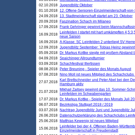
02.10.2018
Jugendblitz Oktober
01.10.2018
12. Offene-Senioren-Einzelmeisterschaft-von
24.09.2018
13. Stadtmeisterschaft startet am 23. Oktober
20.09.2018
Faszination Schach im Milaneo
17.09.2018
Frank Gehringer gewinnt beim Mannschaftssi
Leinfelden I startet mit hart umkämpften 4,5:
16.09.2018
neue Saison
16.09.2018
A-Klasse: SC Leinfelden 2 unterliegt SV Herre
12.09.2018
Jugendblitz September: Tobias Heinz gewinnt
05.09.2018
Dr. Markus Kottke siegte mit großem Abstand 
04.09.2018
Spaichinger Allroundturnier
03.09.2018
Schachfestival Illertissen
08.08.2018
Peter Breuning - Spieler des Monats August
07.08.2018
Nino Moll ist neues Mitglied des Schachclubs
Karl Brettschneider und Peter Abel bei den D
27.07.2018
Hamburg aktiv
Mikhail Zaitsev gewinnt das 10. Sommer-Schn
21.07.2018
Leinfelden im Schwabengarten
17.07.2018
Dr. Markus Kottke - Spieler des Monats Juli 2
06.07.2018
Bezirksliga Stuttgart 2018 / 2019
03.07.2018
Nachtrag Jugendblitz Juni und Jugendblitz Jul
26.06.2018
Datenschutzerklärung des Schachclubs Lein
25.06.2018
Matthias Kewenig ist neues Mitglied
Leinfelder bei der 4. Offenen Baden-Württem
15.06.2018
Einzelmeisterschaft in Freudenstadt