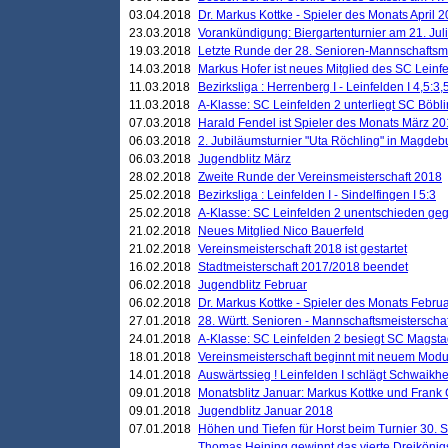
03.04.2018
Dr. Markus Kottke - Spieler des Monats April 
23.03.2018
Vorankündigung: Biergartenturnier am 21. Jul
19.03.2018
Letzte Runde der 28. Senioren-Mannschaftsme
14.03.2018
Markus Hofer ist neues Mitglied des SC Leinf
11.03.2018
Bezirksliga : Herrenberg I - Leinfelden I 4,5:3,
11.03.2018
A-Klasse: SC Leinfelden 2 unterliegt SC Böbli
07.03.2018
Harald Fendel ist Spieler des Monats März 2
06.03.2018
2. Jubiläumsturnier "Uta Röchling" in Magdebu
06.03.2018
Jugendblitz März
28.02.2018
Zweite Runde der Vereinsmeisterschaft 2018
25.02.2018
Bezirksliga : Leinfelden I - Sindelfingen I 5:3
25.02.2018
A-Klasse: SC Leinfelden 2 unentschieden geg
21.02.2018
Neues Mitglied Nico Bauerfeld
21.02.2018
Vereinsmeisterschaft 2018 ist gestartet
16.02.2018
Stadtmeisterschaft 2017/2018 beendet
06.02.2018
Jugendblitz Februar
06.02.2018
Dr. Markus Kottke - Spieler des Monats Febru
27.01.2018
28. Württ. Senioren - Mannschaftsmeisterscha
24.01.2018
A-Klasse: SC Leinfelden 2 besiegt SC Magstadt
18.01.2018
Vereinsmeisterschaft beginnt mit neuem Mod
14.01.2018
Auswärtssieg ! Leinfelden I schlägt Schwaikhei
09.01.2018
Monatsblitz Januar: Markus Kottke und Frank
09.01.2018
Jugendblitz Januar 2018
07.01.2018
Höhen und Tiefen für Horst beim Turnier 30. 
Thomas Heining gewinnt das vierte Dreikönigs