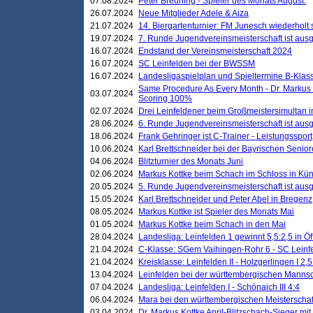
07.08.2024
Peter Breuning - Spieler des Monats August.
26.07.2024
Neue Mitglieder Adele & Aiza
21.07.2024
14. Biergartenturnier: FM Junesch wiederholt
19.07.2024
7. Runde Jugendvereinsmeisterschaft ist ausg
16.07.2024
Endstand der Vereinsmeisterschaft 2024
16.07.2024
SC Leinfelden bei der BWSSM
16.07.2024
Landesligaspielplan und Spieltermine B-Kla
Same Procedure As Every Month - Dr. Markus 
03.07.2024
Scoring 100%
02.07.2024
Drei Leinfeldener beim Großmeistersimultan 
28.06.2024
6. Runde Jugendvereinsmeisterschaft ist ausg
18.06.2024
Frank Gehringer ist C-Trainer - Leistungssport
10.06.2024
Karl Brettschneider bei der Bayrischen Senio
04.06.2024
Blitzturnier des Monats Juni
02.06.2024
Markus Kottke beim Schach im Schloss in Kü
20.05.2024
5. Runde Jugendvereinsmeisterschaft ist ausg
15.05.2024
Karl Brettschneider und Peter Abel in Bregenz
08.05.2024
Markus Kottke ist Spieler des Monats Mai
01.05.2024
Markus Kottke beim Schach in den Mai
28.04.2024
Landesliga: Leinfelden 1 gewinnt 5,5:2,5 in Ö
21.04.2024
C-Klasse: SGem Vaihingen-Rohr 6 - SC Leinfe
21.04.2024
Kreisklasse: Leinfelden II - Holzgerlingen I 2,5
13.04.2024
Leinfelden bei der württembergischen Mannsc
07.04.2024
Landesliga: Leinfelden I - Schönaich III 4:4
06.04.2024
Mara bei den württembergischen Meisterscha
03.04.2024
Dr. Markus Kottke April-Blitzschach-Sieger mit