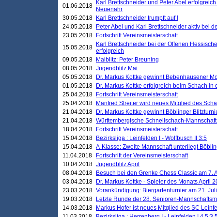
Karl Brettschneider und Peter Abel erfolgreic
01.06.2018
Neuenahr
30.05.2018
Karl Brettschneider trumpft auf !
24.05.2018
Peter Abel und Karl Brettschneider aktiv bei
23.05.2018
Fortschritt Vereinsmeisterschaft
Karl Brettschneider bei der Offenen Hessisch
15.05.2018
erfolgreich
09.05.2018
Maiblitz: Peter Breuning
08.05.2018
Jugendblitz Mai
05.05.2018
Dr. Markus Kottke gewinnt Bebenhausener Mo
01.05.2018
Dr. Markus Kottke erfolgreich beim Schach in
25.04.2018
Fortschritt Vereinsmeisterschaft
25.04.2018
Manfred Streiter wird neues Mitglied des Sch
21.04.2018
Dr. Markus Kottke gewinnt Böblinger Blitzturni
21.04.2018
Württembergische Schnellschach-Mannschafts
18.04.2018
Fortschritt Vereinsmeisterschaft
15.04.2018
Bezirksliga : Leinfelden I - Wolfbusch II 3:5
15.04.2018
A-Klasse: Zweite Mannschaft unterliegt Böblin
11.04.2018
Fortschritt der Vereinsmeisterschaft
10.04.2018
Jugendblitz April
08.04.2018
Besuch bei den Grenke Chess Classic am 7. A
03.04.2018
Dr. Markus Kottke - Spieler des Monats April 
23.03.2018
Vorankündigung: Biergartenturnier am 21. Jul
19.03.2018
Letzte Runde der 28. Senioren-Mannschaftsme
14.03.2018
Markus Hofer ist neues Mitglied des SC Leinf
11.03.2018
Bezirksliga : Herrenberg I - Leinfelden I 4,5:3,