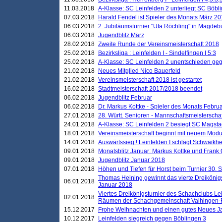
11.03.2018
A-Klasse: SC Leinfelden 2 unterliegt SC Böbli
07.03.2018
Harald Fendel ist Spieler des Monats März 2
06.03.2018
2. Jubiläumsturnier "Uta Röchling" in Magdebu
06.03.2018
Jugendblitz März
28.02.2018
Zweite Runde der Vereinsmeisterschaft 2018
25.02.2018
Bezirksliga : Leinfelden I - Sindelfingen I 5:3
25.02.2018
A-Klasse: SC Leinfelden 2 unentschieden geg
21.02.2018
Neues Mitglied Nico Bauerfeld
21.02.2018
Vereinsmeisterschaft 2018 ist gestartet
16.02.2018
Stadtmeisterschaft 2017/2018 beendet
06.02.2018
Jugendblitz Februar
06.02.2018
Dr. Markus Kottke - Spieler des Monats Febru
27.01.2018
28. Württ. Senioren - Mannschaftsmeisterscha
24.01.2018
A-Klasse: SC Leinfelden 2 besiegt SC Magstadt
18.01.2018
Vereinsmeisterschaft beginnt mit neuem Mod
14.01.2018
Auswärtssieg ! Leinfelden I schlägt Schwaikhei
09.01.2018
Monatsblitz Januar: Markus Kottke und Frank
09.01.2018
Jugendblitz Januar 2018
07.01.2018
Höhen und Tiefen für Horst beim Turnier 30. 
Thomas Heining gewinnt das vierte Dreikönigs
06.01.2018
Januar 2018
Viertes Dreikönigsturnier des Schachclubs Le
02.01.2018
Räumen der Schachgemeinschaft Vaihingen-
15.12.2017
Frohe Weihnachten und einen gutes Neues J
10.12.2017
Leinfelden siegreich gegen Böblingen 3