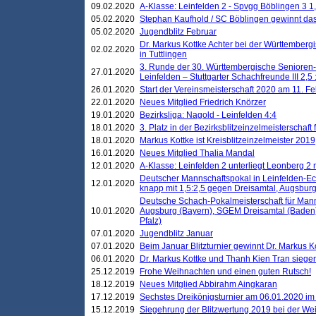
09.02.2020
A-Klasse: Leinfelden 2 - Spvgg Böblingen 3 1,
05.02.2020
Stephan Kaufhold / SC Böblingen gewinnt das 
05.02.2020
Jugendblitz Februar
Dr. Markus Kottke Achter bei der Württembergi
02.02.2020
in Tuttlingen
3. Runde der 30. Württembergische Senioren
27.01.2020
Leinfelden – Stuttgarter Schachfreunde III 2,5 
26.01.2020
Start der Vereinsmeisterschaft 2020 am 11. F
22.01.2020
Neues Mitglied Friedrich Knörzer
19.01.2020
Bezirksliga: Nagold - Leinfelden 4:4
18.01.2020
3. Platz in der Bezirksblitzeinzelmeisterschaft
18.01.2020
Markus Kottke ist Kreisblitzeinzelmeister 2019
16.01.2020
Neues Mitglied Thalia Mandal
12.01.2020
A-Klasse: Leinfelden 2 unterliegt Leonberg 2 
Deutscher Mannschaftspokal in Leinfelden-Ech
12.01.2020
knapp mit 1,5:2,5 gegen Dreisamtal, Augsbur
Deutsche Schach-Pokalmeisterschaft für Mann
10.01.2020
Augsburg (Bayern), SGEM Dreisamtal (Baden
Pfalz)
07.01.2020
Jugendblitz Januar
07.01.2020
Beim Januar Blitzturnier gewinnt Dr. Markus 
06.01.2020
Dr. Markus Kottke und Thanh Kien Tran siegen
25.12.2019
Frohe Weihnachten und einen guten Rutsch!
18.12.2019
Neues Mitglied Abbirahm Aingkaran
17.12.2019
Sechstes Dreikönigsturnier am 06.01.2020 im T
15.12.2019
Siegehrung der Blitzwertung 2019 bei der Wei