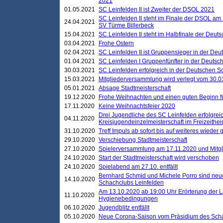
2021
01.05.2021
SC Leinfelden II ist Zweiter der DSOL 2021
SC Leinfelden II steht im Finale der DSOL am 
24.04.2021
SV Türme Billerbeck
15.04.2021
SC Leinfelden II steht im Halbfinale der Deu
03.04.2021
Frohe Ostern
02.04.2021
SC Leinfelden II ist Gruppensieger in der De
01.04.2021
SC Leinfelden I Gruppenfünfter in der Deuts
30.03.2021
SC Leinfelden erfolgreich in der Deutschen 
15.03.2021
Mitgliederversammlung wird verlegt vom 30.0
05.01.2021
Absage Stadtmeisterschaft
19.12.2020
Frohe Weihnachten und einen guten Beginn f
17.11.2020
Keine Weihnachtsfeier 2020
Drei Jugendliche des SC Leinfelden erfolgreic
04.11.2020
Kreisjugendeinzelmeisterschaft im Freizeithe
31.10.2020
Treff Impuls ab sofort bis auf weiteres wieder
29.10.2020
Verschiebung Stadtmeisterschaft
27.10.2020
Spielerversammlung am 17.11.2020 und Mitg
24.10.2020
Start der Stadtmeisterschaft wird verschoben
24.10.2020
Spielabend am 27.10. entfällt
Bernhard Schmid und Michele Porro sind neu
14.10.2020
Schachclubs Leinfelden
Am 13.10.2020 ab 19:00 Uhr Erörterung der L
11.10.2020
Hygienebedingungen
06.10.2020
Jugendblitz entfällt
05.10.2020
Neue Corona-Saison vom Präsidium des Sch