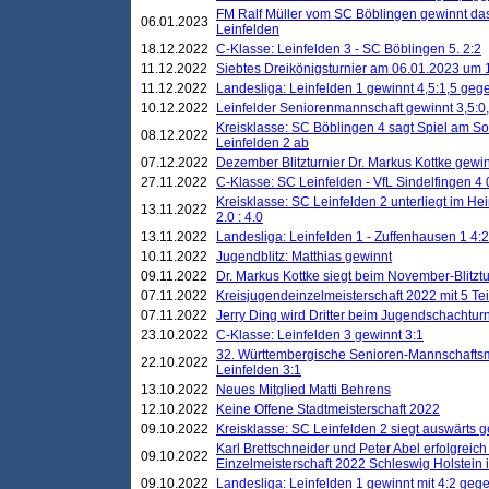
FM Ralf Müller vom SC Böblingen gewinnt das 
06.01.2023
Leinfelden
18.12.2022
C-Klasse: Leinfelden 3 - SC Böblingen 5. 2:2
11.12.2022
Siebtes Dreikönigsturnier am 06.01.2023 um 1
11.12.2022
Landesliga: Leinfelden 1 gewinnt 4,5:1,5 ge
10.12.2022
Leinfelder Seniorenmannschaft gewinnt 3,5:
Kreisklasse: SC Böblingen 4 sagt Spiel am S
08.12.2022
Leinfelden 2 ab
07.12.2022
Dezember Blitzturnier Dr. Markus Kottke gewin
27.11.2022
C-Klasse: SC Leinfelden - VfL Sindelfingen 4 
Kreisklasse: SC Leinfelden 2 unterliegt im H
13.11.2022
2.0 : 4.0
13.11.2022
Landesliga: Leinfelden 1 - Zuffenhausen 1 4:2
10.11.2022
Jugendblitz: Matthias gewinnt
09.11.2022
Dr. Markus Kottke siegt beim November-Blitztu
07.11.2022
Kreisjugendeinzelmeisterschaft 2022 mit 5 T
07.11.2022
Jerry Ding wird Dritter beim Jugendschachturn
23.10.2022
C-Klasse: Leinfelden 3 gewinnt 3:1
32. Württembergische Senioren-Mannschaftsm
22.10.2022
Leinfelden 3:1
13.10.2022
Neues Mitglied Matti Behrens
12.10.2022
Keine Offene Stadtmeisterschaft 2022
09.10.2022
Kreisklasse: SC Leinfelden 2 siegt auswärts g
Karl Brettschneider und Peter Abel erfolgreic
09.10.2022
Einzelmeisterschaft 2022 Schleswig Holstein 
09.10.2022
Landesliga: Leinfelden 1 gewinnt mit 4:2 geg