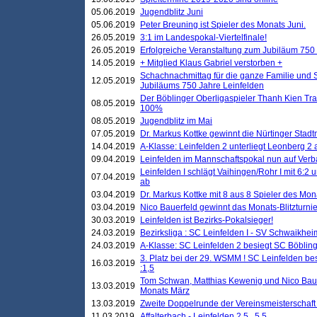
05.06.2019
Jugendblitz Juni
05.06.2019
Peter Breuning ist Spieler des Monats Juni.
26.05.2019
3:1 im Landespokal-Viertelfinale!
26.05.2019
Erfolgreiche Veranstaltung zum Jubiläum 750
14.05.2019
+ Mitglied Klaus Gabriel verstorben +
Schachnachmittag für die ganze Familie und 
12.05.2019
Jubiläums 750 Jahre Leinfelden
Der Böblinger Oberligaspieler Thanh Kien Tran
08.05.2019
100%
08.05.2019
Jugendblitz im Mai
07.05.2019
Dr. Markus Kottke gewinnt die Nürtinger Stadt
14.04.2019
A-Klasse: Leinfelden 2 unterliegt Leonberg 2 a
09.04.2019
Leinfelden im Mannschaftspokal nun auf Ver
Leinfelden I schlägt Vaihingen/Rohr I mit 6:2 
07.04.2019
ab
03.04.2019
Dr. Markus Kottke mit 8 aus 8 Spieler des Mona
03.04.2019
Nico Bauerfeld gewinnt das Monats-Blitzturnier
30.03.2019
Leinfelden ist Bezirks-Pokalsieger!
24.03.2019
Bezirksliga : SC Leinfelden I - SV Schwaikheim
24.03.2019
A-Klasse: SC Leinfelden 2 besiegt SC Böbling
3. Platz bei der 29. WSMM ! SC Leinfelden b
16.03.2019
:1,5
Tom Schwan, Matthias Kewenig und Nico Baue
13.03.2019
Monats März
13.03.2019
Zweite Doppelrunde der Vereinsmeisterschaft i
11.03.2019
Affalterbach - Leinfelden 2,5 . 5,5