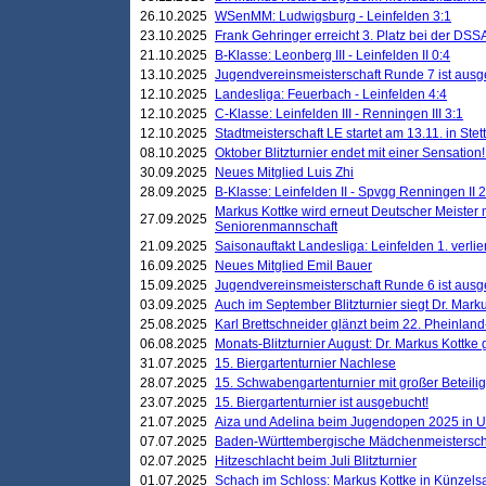
26.10.2025
WSenMM: Ludwigsburg - Leinfelden 3:1
23.10.2025
Frank Gehringer erreicht 3. Platz bei der DS
21.10.2025
B-Klasse: Leonberg III - Leinfelden II 0:4
13.10.2025
Jugendvereinsmeisterschaft Runde 7 ist ausg
12.10.2025
Landesliga: Feuerbach - Leinfelden 4:4
12.10.2025
C-Klasse: Leinfelden III - Renningen III 3:1
12.10.2025
Stadtmeisterschaft LE startet am 13.11. in Stet
08.10.2025
Oktober Blitzturnier endet mit einer Sensation!
30.09.2025
Neues Mitglied Luis Zhi
28.09.2025
B-Klasse: Leinfelden II - Spvgg Renningen II 2
Markus Kottke wird erneut Deutscher Meister 
27.09.2025
Seniorenmannschaft
21.09.2025
Saisonauftakt Landesliga: Leinfelden 1. verlier
16.09.2025
Neues Mitglied Emil Bauer
15.09.2025
Jugendvereinsmeisterschaft Runde 6 ist ausg
03.09.2025
Auch im September Blitzturnier siegt Dr. Mark
25.08.2025
Karl Brettschneider glänzt beim 22. Pheinlan
06.08.2025
Monats-Blitzturnier August: Dr. Markus Kottke
31.07.2025
15. Biergartenturnier Nachlese
28.07.2025
15. Schwabengartenturnier mit großer Beteili
23.07.2025
15. Biergartenturnier ist ausgebucht!
21.07.2025
Aiza und Adelina beim Jugendopen 2025 in 
07.07.2025
Baden-Württembergische Mädchenmeistersch
02.07.2025
Hitzeschlacht beim Juli Blitzturnier
01.07.2025
Schach im Schloss: Markus Kottke in Künzels