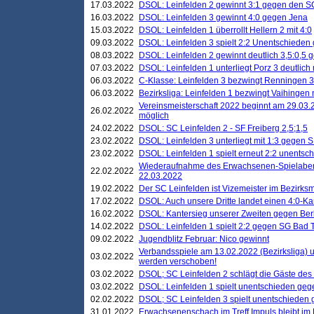
17.03.2022
DSOL: Leinfelden 2 gewinnt 3:1 gegen den 
16.03.2022
DSOL: Leinfelden 3 gewinnt 4:0 gegen Jena
15.03.2022
DSOL: Leinfelden 1 überrollt Hellern 2 mit 4:0
09.03.2022
DSOL: Leinfelden 3 spielt 2:2 Unentschieden
08.03.2022
DSOL: Leinfelden 2 gewinnt deutlich 3,5:0,5
07.03.2022
DSOL: Leinfelden 1 unterliegt Porz 3 deutlich 
06.03.2022
C-Klasse: Leinfelden 3 bezwingt Renningen 3 
06.03.2022
Bezirksliga: Leinfelden 1 bezwingt Vaihingen m
Vereinsmeisterschaft 2022 beginnt am 29.03.2
26.02.2022
möglich
24.02.2022
DSOL: SC Leinfelden 2 - SF Freiberg 2,5;1,5
23.02.2022
DSOL: Leinfelden 3 unterliegt mit 1:3 gegen S
23.02.2022
DSOL: Leinfelden 1 spielt erneut 2:2 unentsc
Wiederaufnahme des Erwachsenen-Spielabend
22.02.2022
22.03.2022
19.02.2022
Der SC Leinfelden ist Vizemeister im Bezirksm
17.02.2022
DSOL: Auch unsere Dritte landet einen 4:0-Ka
16.02.2022
DSOL: Kantersieg unserer Zweiten gegen Ber
14.02.2022
DSOL: Leinfelden 1 spielt 2:2 gegen SG Bad 
09.02.2022
Jugendblitz Februar: Nico gewinnt
Verbandsspiele am 13.02.2022 (Bezirksliga) 
03.02.2022
werden verschoben!
03.02.2022
DSOL; SC Leinfelden 2 schlägt die Gäste des
03.02.2022
DSOL: Leinfelden 1 spielt unentschieden gege
02.02.2022
DSOL; SC Leinfelden 3 spielt unentschieden
31.01.2022
Erwachsenenschach im Treff Impuls bleibt im