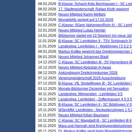
08.02.2026
B-Klasse: Schach-Kids Bernhausen I - SC Leinf
06.02.2026
17. Stadtmeisterschaft: Rafael Kloth gewinnt
06.02.2026
Neues Mitglied Karim Meftahi
04.02.2026
Monatsblitz verlegt auf 17.02.2026
01.02.2026
C-Klasse: SGem Vaihingen/Rohr IV - SC Leinfel
22.01.2026
Neues Mitglied Lukas Heintel
14.01.2026
Blitzturnier startet mit 10 Spielern ins neue J
11.01.2026
B-Klasse: SC Leinfelden II - TSV Schönaich IV
11.01.2026
Landesliga: Leinfelden I - Waiblingen I 5,5:2,5
06.01.2026
Markus Kottke gewinnt das Dreikönigsturnier
06.01.2026
Neues Mitglied Johannes Bladt
14.12.2025
C-Klasse: SC Leinfelden III - SV Herrenberg III
10.12.2025
Neues Mitglied Abdullah Al Awad
08.12.2025
Ankündigung Dreikönigsturnier 2026
07.12.2025
Vereinsmeisterschaft 2026 Ausschreibung
07.12.2025
B-Klasse: VfL Sindelfingen III - SC Leinfelden I
03.12.2025
Monats-Blitzturnier Dezember mit Sensation
30.11.2025
Landesliga: Winnenden - Leinfelden 3:5
16.11.2025
Landesliga: Leinfelden - Zuffenhausen 4,5:3,5
16.11.2025
B-Klasse: SC Leinfelden II - SC Böblingen V 0
15.11.2025
WSenMM: Leinfelden - Neckartenzlingen 1,5:
11.11.2025
Neues Mitglied Kilian Baumann
10.11.2025
C-Klasse: SC Magstadt III - SC Leinfelden III 4
09.11.2025
Mara und Hannah sind Kreisjugendeinzelmei
05.11.2025
Dr. Markus Kottke siegt beim Monatsblitzturn