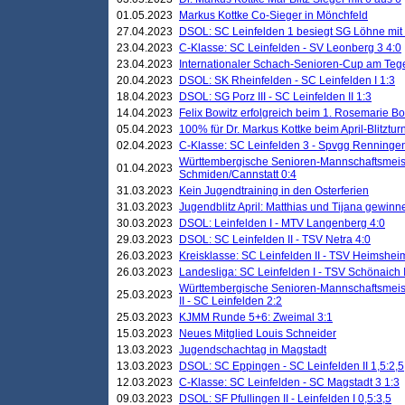
01.05.2023
Markus Kottke Co-Sieger in Mönchfeld
27.04.2023
DSOL: SC Leinfelden 1 besiegt SG Löhne mit 
23.04.2023
C-Klasse: SC Leinfelden - SV Leonberg 3 4:0
23.04.2023
Internationaler Schach-Senioren-Cup am Te
20.04.2023
DSOL: SK Rheinfelden - SC Leinfelden I 1:3
18.04.2023
DSOL: SG Porz III - SC Leinfelden II 1:3
14.04.2023
Felix Bowitz erfolgreich beim 1. Rosemarie B
05.04.2023
100% für Dr. Markus Kottke beim April-Blitztur
02.04.2023
C-Klasse: SC Leinfelden 3 - Spvgg Renningen
Württembergische Senioren-Mannschaftsmeist
01.04.2023
Schmiden/Cannstatt 0:4
31.03.2023
Kein Jugendtraining in den Osterferien
31.03.2023
Jugendblitz April: Matthias und Tijana gewinn
30.03.2023
DSOL: Leinfelden I - MTV Langenberg 4:0
29.03.2023
DSOL: SC Leinfelden II - TSV Netra 4:0
26.03.2023
Kreisklasse: SC Leinfelden II - TSV Heimsheim
26.03.2023
Landesliga: SC Leinfelden I - TSV Schönaich II
Württembergische Senioren-Mannschaftsmeiste
25.03.2023
II - SC Leinfelden 2:2
25.03.2023
KJMM Runde 5+6: Zweimal 3:1
15.03.2023
Neues Mitglied Louis Schneider
13.03.2023
Jugendschachtag in Magstadt
13.03.2023
DSOL: SC Eppingen - SC Leinfelden II 1,5:2,5
12.03.2023
C-Klasse: SC Leinfelden - SC Magstadt 3 1:3
09.03.2023
DSOL: SF Pfullingen II - Leinfelden I 0,5:3,5