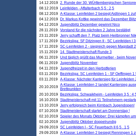
14.12.2019
2. Runde der 30. WÜrttembergischen Seniore
08.12.2019
Leinfelden - Affalterbach 5,5 : 2,5
08.12.2019
A-Klasse: Leinfelden 2 besiegt Aidlingen 1 zu
04.12.2019
Dr. Markus Kottke gewinnt das Dezember Blitzt
04.12.2019
Jugendblitz Dezember gewinnt Nico
28.11.2019
Vorstand für die nächsten 2 Jahre bestätigt
23.11.2019
Jerry schafft den 7. Platz beim Heilbronner 
17.11.2019
Bezirksliga: SF Ditzingen II - SC Leinfelden I 3
17.11.2019
SC-Leinfelden 2 - siegreich gegen Magstadt 2
15.11.2019
14. Stadtmeisterschaft Runde 3
06.11.2019
Und täglich grüßt das Murmeltier - beim Novemb
06.11.2019
Jugendblitz November
04.11.2019
Jugendfreizeit in den Herbstferien
03.11.2019
Bezirksliga: SC Leinfelden 1 - SF Oeffingen 1 
03.11.2019
A-Klasse: Nächster Kantersieg für Leinfelden 2
A-Klasse: Leinfelden 2 landet Kantersieg aus
20.10.2019
Brettpunkten
20.10.2019
Bezirksliga: Schwaikheim - Leinfelden 3,5 : 4,
16.10.2019
Stadtmeisterschaft mit 11 Teilnehmern gestart
13.10.2019
Jerry erfolgreich beim Kirnbach Jugendopen!
07.10.2019
Stadtmeisterschaft startet am Donnerstag !
02.10.2019
Spieler des Monats Oktober: Drei kämpfen um
02.10.2019
Jugendblitz Oktober doppelrundig
29.09.2019
SC Leinfelden I - SC Feuerbach II 6,5 . 1,5
29.09.2019
A-Klasse: Leinfelden 2 besiegt Renningen 1 z