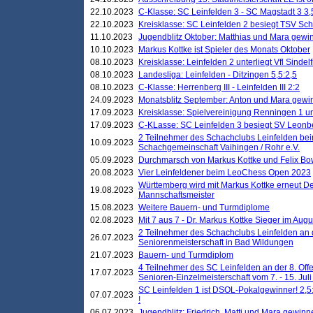
22.10.2023
C-Klasse: SC Leinfelden 3 - SC Magstadt 3 3,
22.10.2023
Kreisklasse: SC Leinfelden 2 besiegt TSV Schö
11.10.2023
Jugendblitz Oktober: Matthias und Mara gewi
10.10.2023
Markus Kottke ist Spieler des Monats Oktober
08.10.2023
Kreisklasse: Leinfelden 2 unterliegt Vfl Sindel
08.10.2023
Landesliga: Leinfelden - Ditzingen 5,5:2,5
08.10.2023
C-Klasse: Herrenberg III - Leinfelden III 2:2
24.09.2023
Monatsblitz September: Anton und Mara gew
17.09.2023
Kreisklasse: Spielvereinigung Renningen 1 unt
17.09.2023
C-KLasse: SC Leinfelden 3 besiegt SV Leonbe
2 Teilnehmer des Schachclubs Leinfelden bei
10.09.2023
Schachgemeinschaft Vaihingen / Rohr e.V.
05.09.2023
Durchmarsch von Markus Kottke und Felix Bow
20.08.2023
Vier Leinfeldener beim LeoChess Open 2023
Württemberg wird mit Markus Kottke erneut D
19.08.2023
Mannschaftsmeister
15.08.2023
Weitere Bauern- und Turmdiplome
02.08.2023
Mit 7 aus 7 - Dr. Markus Kottke Sieger im Augus
2 Teilnehmer des Schachclubs Leinfelden an 
26.07.2023
Seniorenmeisterschaft in Bad Wildungen
21.07.2023
Bauern- und Turmdiplom
4 Teilnehmer des SC Leinfelden an der 8. O
17.07.2023
Senioren-Einzelmeisterschaft vom 7. - 15. Jul
SC Leinfelden 1 ist DSOL-Pokalgewinner! 2,5:1
07.07.2023
!
06.07.2023
Jugendblitz: Friedrich, Matti und Mara gewinn