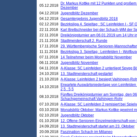
Dr. Markus Kottke mit 12 Punkten und großem
05.12.2018
Dezember
04.12.2018
Jugendblitz Dezember
04.12.2018
Gesamtergebnis Jugendblitz 2018
02.12.2018
Bezirksliga 4. Spieltag : SC Leinfelden I - SF O
22.11.2018
Karl Brettschneider bei der Schach-WM der S
22.11.2018
Dreikönigsturnier am 06.01.2019 um 14 Uhr im 
21.11.2018
Stadtmeisterschaft 2. Runde
17.11.2018
29. Württembergische Senioren-Mannschaftsm
11.11.2018
Bezirksliga 3. Spieltag : Leinfelden I - Wolfbusch
07.11.2018
14 Teilnehmer beim Monatsblitz November
06.11.2018
Jugendblitz November
04.11.2018
A-Klasse: SC Leinfelden 2 unterliegt Spvgg Bö
24.10.2018
13. Stadtmeisterschaft gestartet
21.10.2018
A-Klasse: Leinfelden 2 besiegt Vaihingen-Rohr 
Erwartete Auswärtsniederlage von Leinfelden 
14.10.2018
2,5 : 5,5
Fünftes Dreikönigsturnier am Sonntag, den 0
08.10.2018
Schachgemeinschaft Vaihingen-Rohr
07.10.2018
A-Klasse: SC Leinfelden 2 remisiert bei Spie
03.10.2018
Monatsblitz Oktober: Markus Kottke gewinnt mi
02.10.2018
Jugendblitz Oktober
01.10.2018
12. Offene-Senioren-Einzelmeisterschaft-von
24.09.2018
13. Stadtmeisterschaft startet am 23. Oktober
20.09.2018
Faszination Schach im Milaneo