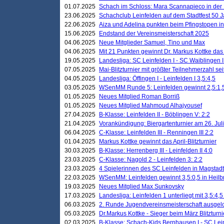
01.07.2025
Schach im Schloss: Mara Scannapieco in der
23.06.2025
Schachclub Leinfelden auf dem Stadtfest 50 
22.06.2025
Aiza und Adelina punkten beim Pfingstopen i
15.06.2025
Endstand der Vereinsmeisterschaft 2025
04.06.2025
Neue Mitglieder Samuel, Tino und Max
04.06.2025
Mit 21 Punkten gewinnt Dr. Markus Kottke das J
19.05.2025
Landesliga: SC Leinfelden I - SC Waiblingen I
07.05.2025
Mai-Blitzturnier mit größter Teilnehmerzahl se
04.05.2025
Landesliga: Öffingen I - Leinfelden I 3,5:4,5
03.05.2025
WSenMM Runde 5: Leinfelden gewinnt 2,5:1,
01.05.2025
Neues Mitglied Roman Borriß
01.05.2025
Neues Mitglied Mahmoud Alhajyousef
27.04.2025
B-Klasse: Leinfelden II - Böblingen V: 2:2
21.04.2025
Vorankündigung: Biergartenturnier am 26. Juli
06.04.2025
C-Klasse: Leinfelden III - Renningen III 2:2
01.04.2025
Markus Kottke gewinnt das April-Blitzturnier
30.03.2025
B-Klasse: Herrenberg III - Leinfelden II 4:0
23.03.2025
C-Klasse: Nagold 2 - Leinfelden 3: 2:2
23.03.2025
4 Spielerinnen des SC Leinfelden in Magstadt
22.03.2025
WSenMM: Leinfelden gewinnt 3,5:0,5 in Heilb
19.03.2025
Neues Mitglied Max Sunkovsky
17.03.2025
Landesliga: Leinfelden 1 unterliegt mit 3,5:4,5
06.03.2025
2. Runde Jugendvereinsmeisterschaft ausgel
05.03.2025
Dr.Markus Kottke - Sieger beim März Blitzturni
02.03.2025
B-Klasse: Schach-Kids Bernhausen I - SC Lein