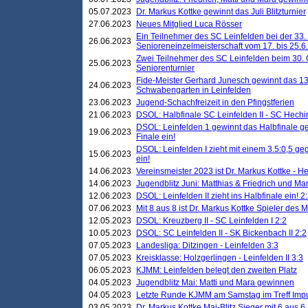
05.07.2023
Dr. Markus Kottke gewinnt das Juli Blitzturnier
27.06.2023
Neues Mitglied Luca Rösser
Ein Teilnehmer des SC Leinfelden bei der 33.
26.06.2023
Senioreneinzelmeisterschaft vom 17. bis 25.
Zwei Teilnehmer des SC Leinfelden beim 30.
25.06.2023
Seniorenturnier
Fide-Meister Gerhard Junesch gewinnt das 1
24.06.2023
Schwabengarten in Leinfelden
23.06.2023
Jugend-Schachfreizeit in den Pfingstferien
21.06.2023
DSOL: Halbfinale SC Leinfelden II - SC Hechi
DSOL: Leinfelden 1 gewinnt das Halbfinale geg
19.06.2023
Finale ein!
DSOL: Leinfelden I zieht mit einem 3.5:0,5 g
15.06.2023
ein!
14.06.2023
Vereinsmeister 2023 ist Dr. Markus Kottke - 
14.06.2023
Jugendblitz Juni: Matthias & Friedrich und M
12.06.2023
DSOL: Leinfelden II zieht ins Halbfinale ein! 2
07.06.2023
Mit 8 aus 8 ist Dr. Markus Kottke Spieler des 
12.05.2023
DSOL: Kreuzberg II - SC Leinfelden I 2:2
10.05.2023
DSOL: SC Leinfelden II - SK Bickenbach II 2:2
07.05.2023
Landesliga: Ditzingen - Leinfelden 3:3
07.05.2023
Kreisklasse: Holzgerlingen - Leinfelden II 3:3
06.05.2023
KJMM: Leinfelden belegt den zweiten Platz
04.05.2023
Jugendblitz Mai: Matti und Mara gewinnen
04.05.2023
Letzte Runde KJMM am Samstag im Treff Imp
03.05.2023
Dr. Markus Kottke Mai-Blitz Sieger mit 6 aus 6