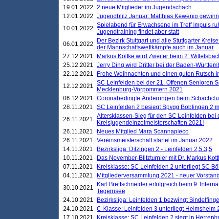
19.01.2022
2 neue Mitglieder im Jugendschach
12.01.2022
Jugendblitz Januar: Matthias Kewenig gewinn
Spielabend für Erwachsene im Treff Impuls ru
10.01.2022
Jugendtraining findet aber statt
Der Bezirk Stuttgart und alle Stuttgarter Krei
06.01.2022
der Mannschaftswettkämpfe auch im Januar
27.12.2021
Markus Kottke wird Zweiter beim 2. Wittelsb
25.12.2021
Jerry Ding wird Dritter bei der Baden-Württem
22.12.2021
Frohe Weihnachten und einen guten Rutsch i
SC Leinfelden bei der 21. Offenen Senioren S
12.12.2021
Mecklenburg-Vorpommern 2021
06.12.2021
Coronabedingte Änderungen beim Schachclub 
28.11.2021
SC Leinfelden 2 besiegt Spvgg Böblingen 2 mi
Altersklassen-Sieg für den SC Leinfelden bei
26.11.2021
Kreisjugendeinzelmeisterschaften 2021!
26.11.2021
Neues Mitglied Mara Scannapieco
26.11.2021
Vereinsmeisterschaft startet im Januar 2022
14.11.2021
Bezirksliga: Ditzingen 2 - Leinfelden 2,5:3,5
10.11.2021
Das November-Blitzturnier mit Dr. Markus Kott
07.11.2021
Kreisklasse: SC Leinfelden 2 unterliegt SC B
04.11.2021
Mitgliederversammlung 2021 - neuer Vorstan
Karl Brettschneider erfolgreich beim 9. Inte
30.10.2021
Tegernsee
24.10.2021
Bezirksliga: Leinfelden 1 bezwingt Sindelfinge
24.10.2021
C-Klasse: Leinfelden 3 unterliegt Heimsheim 2
17.10.2021
Kreisklasse: SC Leinfelden 2 siegt in Herrenbe