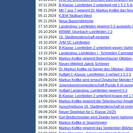
10.11.2024
B-Klasse: Leinfelden 2 unterliegt mit 1,5;2,5 
06.11.2024
Mit 7 aus 7 gewinnt Dr. Markus Kottke das Nov
05.11.2024
KJEM Stuttgart-West
05.11.2024
Neue Bauerndiplome
27.10.2024
Landesliga: Leinfelden gewinnt 5:3 auswärts
20.10.2024
WSMM: Grunbach-Leinfelden 2:2
16.10.2024
16. Stadtmeisterschaft gestartet
16.10.2024
JVM SC Leinfelden
13.10.2024
B-Klasse: Leinfelden 2 unterliegt gegen Vaihi
13.10.2024
Landesliga: Leinfelden I - Schmiden-Cannstatt 
04.10.2024
Markus Kottke gewinnt Bebenhäuser Oktober-B
02.10.2024
Neues Mitglied Jakob Schleper
02.10.2024
Dr. Markus Kottke ist Sieger des Oktober- Blitz
29.09.2024
Auftakt C-Klasse: Leinfelden 3 verliert 1,5:2,5
28.09.2024
Markus Kottke wird erneut Deutscher Meister 
26.09.2024
Jugendvereinsmeisterschaft Runde 8 ist ausg
22.09.2024
Auftakt Landesliga: Leinfelden gewinnt 5:3
15.09.2024
B-Klasse: Leinfelden 2 unterliegt knapp mit 1,
14.09.2024
Markus Kottke gewinnt die Sillenbucher Amate
10.09.2024
Ausschreibung 16. Stadtmeisterschaft ist onli
09.09.2024
Neuer Spielplan für C-Klasse 24/25
08.09.2024
Karl Brettschneider wird Zweiter beim Vaihing
03.09.2024
Markus Kottke in Spaichingen
03.09.2024
Markus Kottke gewinnt das September-Blitztur