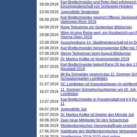
Karl Brettschneider und Peter Abel erfolgreich
28.09.2019
Einzelmeisterschaft von Schleswig-Holstein
23.09.2019
Jugendblitz September
Karl Brettschneider gewinnt Offenes Seniore
06.09.2019
Vaihingen-Rohr 2019
04.09.2019
Rege Teilnahme am September Blitzturnier
Wien ist eine Reise wert, ein Kurzbericht von
29.08.2019
Vienna Open 2019
22.08.2019
Ausschreibung 14. Stadtmeisterschaft ist im
20.08.2019
Karl Brettschneider hervorragender Elfter bei
07.08.2019
Wenig Teilnehmer beim August Blitzturnier
30.07.2019
Dr. Markus Kottke ist Vereinsmeister 2019
Karl Brettschneider belegt Rang 26 bei den 1
28.07.2019
Neustadt 2019
IM Ilja Schneider gewinnt das 11. Sommer-Sch
21.07.2019
Schwabengarten Leinfelden
21.07.2019
SC Leinfelden ist Vizepokalsieger im württem
11. Sommer-Schnellschachturnier am 20. Jul
16.07.2019
Leinfelden
Karl Brettschneider in Freudenstadt mit 6,0 
13.07.2019
11
04.07.2019
Jugendblitz Juli
03.07.2019
Dr. Markus Kottke ist Spieler des Monats Juli
30.06.2019
Zwei neue Mitglieder für den Schachclub
30.06.2019
Württembergisches Viererpokalfinale erreicht!
27.06.2019
Halbfinale des Württembergischen Verbands
15.06.2019
Spieltermine 2019-2020 sind online