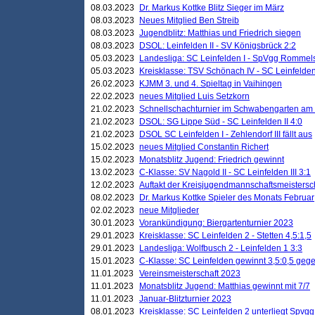
08.03.2023
Dr. Markus Kottke Blitz Sieger im März
08.03.2023
Neues Mitglied Ben Streib
08.03.2023
Jugendblitz: Matthias und Friedrich siegen
08.03.2023
DSOL: Leinfelden II - SV Königsbrück 2:2
05.03.2023
Landesliga: SC Leinfelden I - SpVgg Rommels
05.03.2023
Kreisklasse: TSV Schönach IV - SC Leinfelden 
26.02.2023
KJMM 3. und 4. Spieltag in Vaihingen
22.02.2023
neues Mitglied Luis Setzkorn
21.02.2023
Schnellschachturnier im Schwabengarten am
21.02.2023
DSOL: SG Lippe Süd - SC Leinfelden II 4:0
21.02.2023
DSOL SC Leinfelden I - Zehlendorf III fällt aus
15.02.2023
neues Mitglied Constantin Richert
15.02.2023
Monatsblitz Jugend: Friedrich gewinnt
13.02.2023
C-Klasse: SV Nagold II - SC Leinfelden III 3:1
12.02.2023
Auftakt der Kreisjugendmannschaftsmeistersc
08.02.2023
Dr. Markus Kottke Spieler des Monats Februar
02.02.2023
neue Mitglieder
30.01.2023
Vorankündigung: Biergartenturnier 2023
29.01.2023
Kreisklasse: SC Leinfelden 2 - Stetten 4,5:1,5
29.01.2023
Landesliga: Wolfbusch 2 - Leinfelden 1 3:3
15.01.2023
C-Klasse: SC Leinfelden gewinnt 3,5:0,5 geg
11.01.2023
Vereinsmeisterschaft 2023
11.01.2023
Monatsblitz Jugend: Matthias gewinnt mit 7/7
11.01.2023
Januar-Blitzturnier 2023
08.01.2023
Kreisklasse: SC Leinfelden 2 unterliegt Spvg