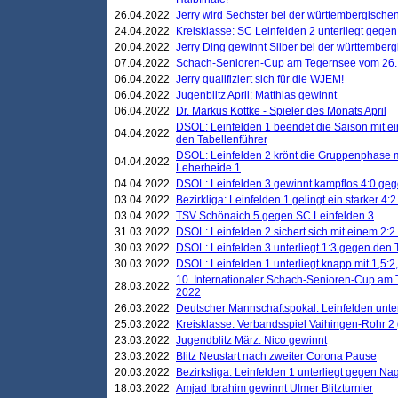
26.04.2022
Jerry wird Sechster bei der württembergische
24.04.2022
Kreisklasse: SC Leinfelden 2 unterliegt gege
20.04.2022
Jerry Ding gewinnt Silber bei der württemberg
07.04.2022
Schach-Senioren-Cup am Tegernsee vom 26. M
06.04.2022
Jerry qualifiziert sich für die WJEM!
06.04.2022
Jugenblitz April: Matthias gewinnt
06.04.2022
Dr. Markus Kottke - Spieler des Monats April
DSOL: Leinfelden 1 beendet die Saison mit e
04.04.2022
den Tabellenführer
DSOL: Leinfelden 2 krönt die Gruppenphase m
04.04.2022
Leherheide 1
04.04.2022
DSOL: Leinfelden 3 gewinnt kampflos 4:0 geg
03.04.2022
Bezirkliga: Leinfelden 1 gelingt ein starker 4
03.04.2022
TSV Schönaich 5 gegen SC Leinfelden 3
31.03.2022
DSOL: Leinfelden 2 sichert sich mit einem 2:2 d
30.03.2022
DSOL: Leinfelden 3 unterliegt 1:3 gegen den 
30.03.2022
DSOL: Leinfelden 1 unterliegt knapp mit 1,5
10. Internationaler Schach-Senioren-Cup am T
28.03.2022
2022
26.03.2022
Deutscher Mannschaftspokal: Leinfelden unte
25.03.2022
Kreisklasse: Verbandsspiel Vaihingen-Rohr 2 
23.03.2022
Jugendblitz März: Nico gewinnt
23.03.2022
Blitz Neustart nach zweiter Corona Pause
20.03.2022
Bezirksliga: Leinfelden 1 unterliegt gegen Nag
18.03.2022
Amjad Ibrahim gewinnt Ulmer Blitzturnier