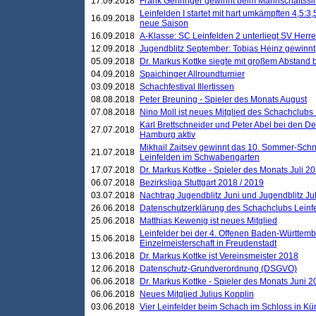
17.09.2018
Frank Gehringer gewinnt beim Mannschaftssi
Leinfelden I startet mit hart umkämpften 4,5:
16.09.2018
neue Saison
16.09.2018
A-Klasse: SC Leinfelden 2 unterliegt SV Herre
12.09.2018
Jugendblitz September: Tobias Heinz gewinnt
05.09.2018
Dr. Markus Kottke siegte mit großem Abstand 
04.09.2018
Spaichinger Allroundturnier
03.09.2018
Schachfestival Illertissen
08.08.2018
Peter Breuning - Spieler des Monats August
07.08.2018
Nino Moll ist neues Mitglied des Schachclubs
Karl Brettschneider und Peter Abel bei den D
27.07.2018
Hamburg aktiv
Mikhail Zaitsev gewinnt das 10. Sommer-Schn
21.07.2018
Leinfelden im Schwabengarten
17.07.2018
Dr. Markus Kottke - Spieler des Monats Juli 2
06.07.2018
Bezirksliga Stuttgart 2018 / 2019
03.07.2018
Nachtrag Jugendblitz Juni und Jugendblitz Jul
26.06.2018
Datenschutzerklärung des Schachclubs Lein
25.06.2018
Matthias Kewenig ist neues Mitglied
Leinfelder bei der 4. Offenen Baden-Württem
15.06.2018
Einzelmeisterschaft in Freudenstadt
13.06.2018
Dr. Markus Kottke ist Vereinsmeister 2018
12.06.2018
Datenschutz-Grundverordnung (DSGVO)
06.06.2018
Dr. Markus Kottke - Spieler des Monats Juni 
06.06.2018
Neues Mitglied Julius Kopplin
03.06.2018
Vier Leinfelder beim Schach im Schloss in K