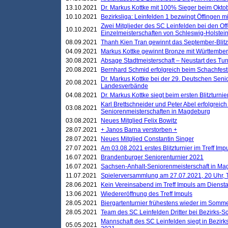
13.10.2021
Dr. Markus Kottke mit 100% Sieger beim Oktobe
10.10.2021
Bezirksliga: Leinfelden 1 bezwingt Öffingen mi
Zwei Mitglieder des SC Leinfelden bei den Of
10.10.2021
Einzelmeisterschaften von Schleswig-Holstei
08.09.2021
Thanh Kien Tran gewinnt das September-Blitz
04.09.2021
Markus Kottke gewinnt Bronze mit Württemberg
30.08.2021
Absage Stadtmeisterschaft – Neustart des Tur
20.08.2021
Bernhard Schmid erfolgreich beim Schachfesti
Dr. Markus Kottke bei der 29. Deutschen Sen
20.08.2021
Landesverbände
04.08.2021
Dr. Markus Kottke siegt beim ersten Blitzturn
Karl Brettschneider und Peter Abel erfolgreic
03.08.2021
Seniorenmeisterschaften in Magdeburg
03.08.2021
Neues Mitglied Felix Bowitz
28.07.2021
+ Janos Barna verstorben +
28.07.2021
Neues Mitglied Constantin Singer
27.07.2021
Am 03.08.2021 erstes Blitzturnier im Treff Im
16.07.2021
Brandenburger Seniorenturnier 2021
16.07.2021
Sachsen-Anhalt-Seniorenmeisterschaft in M
11.07.2021
Spielerversammlung am 27.07.2021, 20 Uhr, T
28.06.2021
Kein Vereinsabend im Treff Impuls am Dienst
13.06.2021
Wiedereröffnung des Treff Impuls
28.05.2021
Biergartenturnier frühestens wieder im Somm
28.05.2021
Team des SC Leinfelden Dritter bei Bezirks-S
Mannschaft des SC Leinfelden siegt in Bezirks
05.05.2021