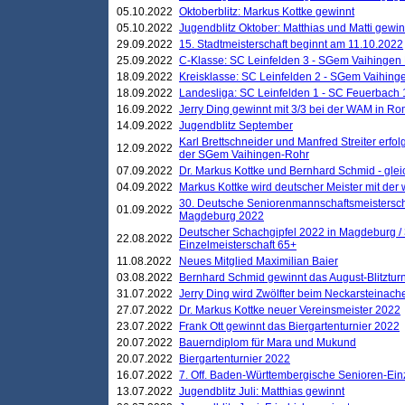
05.10.2022
Oktoberblitz: Markus Kottke gewinnt
05.10.2022
Jugendblitz Oktober: Matthias und Matti gewi
29.09.2022
15. Stadtmeisterschaft beginnt am 11.10.2022
25.09.2022
C-Klasse: SC Leinfelden 3 - SGem Vaihingen 
18.09.2022
Kreisklasse: SC Leinfelden 2 - SGem Vaihinge
18.09.2022
Landesliga: SC Leinfelden 1 - SC Feuerbach 
16.09.2022
Jerry Ding gewinnt mit 3/3 bei der WAM in 
14.09.2022
Jugendblitz September
Karl Brettschneider und Manfred Streiter erfo
12.09.2022
der SGem Vaihingen-Rohr
07.09.2022
Dr. Markus Kottke und Bernhard Schmid - glei
04.09.2022
Markus Kottke wird deutscher Meister mit de
30. Deutsche Seniorenmannschaftsmeistersch
01.09.2022
Magdeburg 2022
Deutscher Schachgipfel 2022 in Magdeburg /
22.08.2022
Einzelmeisterschaft 65+
11.08.2022
Neues Mitglied Maximilian Baier
03.08.2022
Bernhard Schmid gewinnt das August-Blitzturn
31.07.2022
Jerry Ding wird Zwölfter beim Neckarsteinac
27.07.2022
Dr. Markus Kottke neuer Vereinsmeister 2022
23.07.2022
Frank Ott gewinnt das Biergartenturnier 2022
20.07.2022
Bauerndiplom für Mara und Mukund
20.07.2022
Biergartenturnier 2022
16.07.2022
7. Off. Baden-Württembergische Senioren-Ein
13.07.2022
Jugendblitz Juli: Matthias gewinnt