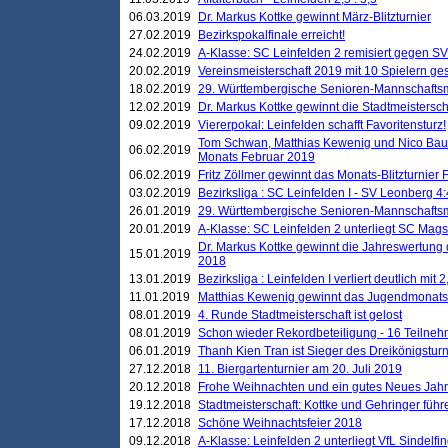
06.03.2019
Dr. Markus Kottke gewinnt März-Blitzturnier
27.02.2019
Bezirkspokalfinale erreicht!
24.02.2019
A-Klasse: SC Leinfelden 2 remisiert gegen SV
20.02.2019
Vereinsmeisterschaft 2019 mit 10 Spielern ges
18.02.2019
29. Württembergische Senioren-Mannschaftsm
12.02.2019
Dr. Markus Kottke gewinnt die Stadtmeistersc
09.02.2019
Viererpokal: Leinfelden schafft Favoritensturz!
Tom Schwan, Matthias Kewenig und Nico Baue
06.02.2019
Monats Februar 2019
06.02.2019
Fritz Zöllmer gewinnt das Monats-Blitzturnier 
03.02.2019
Bezirksliga : SC Leinfelden I - SV Leonberg 4:
26.01.2019
29. Württembergische Senioren-Mannschaftsm
20.01.2019
A-Klasse: SC Leinfelden 2 unterliegt SC Magst
Dr. Markus Kottke gewinnt die Jahreswertung d
15.01.2019
2018
13.01.2019
Bezirksliga : Leinfelden I verliert deutlich mit 
11.01.2019
Matthias Kewenig gewinnt das Jugendmonatsbl
08.01.2019
4. Runde Stadtmeisterschaft ist gelost
08.01.2019
Schon wieder Rekordbeteiligung - 16 Teilneh
06.01.2019
Thanh Kien Tran ist Sieger des Dreikönigstur
27.12.2018
11. Biergartenturnier am 20. Juli 2019
20.12.2018
Frohe Weihnachten und ein gutes Neues Jah
19.12.2018
Stadtmeisterschaft: Kottke und Gehringer führ
17.12.2018
Schöne Weihnachtsfeier 2018
09.12.2018
A-Klasse: Leinfelden 2 unterliegt VfL Sindelfin