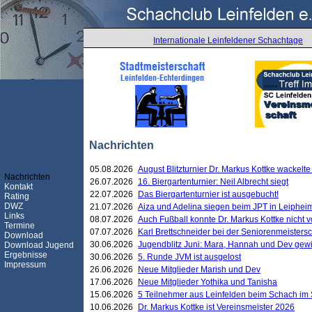
Internationale Leinfeldener Schachtage
Nachrichten
05.08.2026
August Blitzturnier Dr. Markus Kottke wackel
Nachrichten
26.07.2026
16. Biergartenturnier: Neil Albrecht siegt
Kontakt
22.07.2026
Das Biergartenturnier ist ausgebucht!
Rating
DWZ
21.07.2026
Aiza und Adelina siegen beim JPT in Leiphei
Links
08.07.2026
Auch Fußball konnte Dr. Markus Kottke nicht
Termine
07.07.2026
Karl Brettschneider bei der Seniorenmeister
Download
30.06.2026
Jugendblitz Juni: Mara, Hannah und Dev gew
Download Jugend
Ergebnisse
30.06.2026
5. Runde JVM ist ausgelost
Impressum
26.06.2026
Neue Mitglieder Marish und Dev
17.06.2026
Neue Mitglieder Yothika und Tanisha
15.06.2026
5 Teilnehmer aus Leinfelden beim Schach im 
10.06.2026
Dr. Markus Kottke ist Vereinsmeister 2026