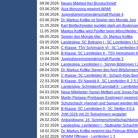
09.06.2026
Neues Mitglied Kei Brockschmidt
03.06.2026
Aiza Morozova gewinnt WAM!
03.06.2026
Jugendvereinsmeisterschaft Runde 4
03.06.2026
Dr. Markus Kottke ist Spieler des Monats Juni
31.05.2026
Karl Brettschneider punktet stark am Bodense
11.05.2026
Markus Kottke wird Fünfter beim Mönchfelder
06.05.2026
Spieler des Monats Mai - Dr. Markus Kottke
03.05.2026
Landesliga: SC Botnang I - SC Leinfelden I 5:
26.04.2026
C-Klasse: TSV Schönaich VI - SC Leinfelden II
21.04.2026
B-Klasse: SC Leinfelden II - TSV Heimsheim II
15.04.2026
Jugendvereinsmeisterschaft Runde 3
12.04.2026
Landesliga: Leinfelden I - SpVgg Böblingen I 
08.04.2026
Dr. Markus Kottke Sieger des April-Blitzturnier
29.03.2026
C-Klasse: SC Leinfelden III - Schach-Kids Ber
22.03.2026
B-Klasse: SV Nagold II - SC Leinfelden II: 2,5:
15.03.2026
Landesliga: Schmiden/Cannstatt II - Leinfelden
04.03.2026
Neue Mitglieder Yassin Meftahi und Jonas Pa
04.03.2026
Martin Pielawa (Freibauer Esslingen) gewinnt 
03.03.2026
Schulschach: Hannah und Samuel werden Ma
02.03.2026
B-Klasse: SC Leinfelden II - SC Stetten II 0:4
26.02.2026
JVM 2026 mit 20 Teilnehmern gestartet
26.02.2026
Ankündigung: 16. Sommerschnellschachturnie
22.02.2026
Landesliga: Leinfelden I - Stuttgarter Schachfr
18.02.2026
Dr. Markus Kottke gewinnt das Februar-Blitztu
14.02.2026
WSMM Öffingen - Leinfelden 1:3