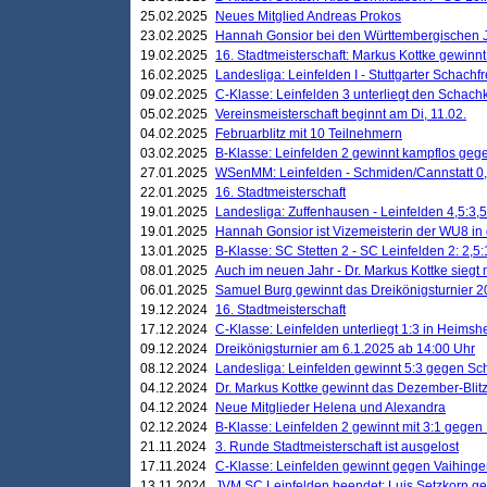
25.02.2025
Neues Mitglied Andreas Prokos
23.02.2025
Hannah Gonsior bei den Württembergischen 
19.02.2025
16. Stadtmeisterschaft: Markus Kottke gewinnt 
16.02.2025
Landesliga: Leinfelden I - Stuttgarter Schachfr
09.02.2025
C-Klasse: Leinfelden 3 unterliegt den Schach
05.02.2025
Vereinsmeisterschaft beginnt am Di, 11.02.
04.02.2025
Februarblitz mit 10 Teilnehmern
03.02.2025
B-Klasse: Leinfelden 2 gewinnt kampflos ge
27.01.2025
WSenMM: Leinfelden - Schmiden/Cannstatt 0,
22.01.2025
16. Stadtmeisterschaft
19.01.2025
Landesliga: Zuffenhausen - Leinfelden 4,5:3,5
19.01.2025
Hannah Gonsior ist Vizemeisterin der WU8 i
13.01.2025
B-Klasse: SC Stetten 2 - SC Leinfelden 2: 2,5:
08.01.2025
Auch im neuen Jahr - Dr. Markus Kottke siegt 
06.01.2025
Samuel Burg gewinnt das Dreikönigsturnier 
19.12.2024
16. Stadtmeisterschaft
17.12.2024
C-Klasse: Leinfelden unterliegt 1:3 in Heimsh
09.12.2024
Dreikönigsturnier am 6.1.2025 ab 14:00 Uhr
08.12.2024
Landesliga: Leinfelden gewinnt 5:3 gegen Sc
04.12.2024
Dr. Markus Kottke gewinnt das Dezember-Blitz
04.12.2024
Neue Mitglieder Helena und Alexandra
02.12.2024
B-Klasse: Leinfelden 2 gewinnt mit 3:1 gegen
21.11.2024
3. Runde Stadtmeisterschaft ist ausgelost
17.11.2024
C-Klasse: Leinfelden gewinnt gegen Vaihinge
13.11.2024
JVM SC Leinfelden beendet: Luis Setzkorn ge