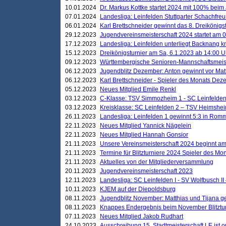
10.01.2024
Dr. Markus Kottke startet 2024 mit 100% beim 
07.01.2024
Landesliga: Leinfelden Stuttgarter Schachfreun
06.01.2024
Karl Brettschneider gewinnt das 8. Dreikönigs
29.12.2023
Jugendvereinsmeisterschaft 2024 startet am 0
17.12.2023
Landesliga: Leinfelden unterliegt Backnang kn
15.12.2023
Dreikönigsturnier am Sa, 6.1.2023 ab 14:00 U
09.12.2023
Württembergische Senioren-Mannschaftsmeiste
06.12.2023
Jugendblitz Dezember: Anton gewinnt vor Matt
06.12.2023
Karl Brettschneider - Spieler des Monats De
05.12.2023
Neues Mitglied Emile Renkl
03.12.2023
C-Klasse: TSV Simmozheim 1 - SC Leinfelden
03.12.2023
Kreisklasse: SC Leinfelden 2 – TSV Heimshei
26.11.2023
Landesliga: Leinfelden 1 gewinnt 5:3 in Ro
22.11.2023
Neues Mitglied Yannick Nägelein
22.11.2023
Neues Mitglied Hannah Gonsior
21.11.2023
Unsere Vereinsmeisterschaft 2024 beginnt am
21.11.2023
Termine für Blitzturniere 2024 Spieler des Mon
21.11.2023
Aktuelles von der Mitgliederversammlung
20.11.2023
Jugendvereinsmeisterschaft 2023
12.11.2023
Landesliga: SC Leinfelden I - SV Wolfbusch II 
10.11.2023
KJEM auf der Diepoldsburg
08.11.2023
Jugendblitz November: Matthias und Tijana 
08.11.2023
Knappes Endergebnis beim November Blitztur
07.11.2023
Neues Mitglied Jakob Rudhart
24.10.2023
Ausschreibung 15. Stadtmeisterschaft LE ist o