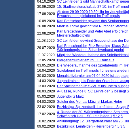
04.10.2020
SC Leinfelden 2 gibt Mannschaftskampf gege
30.09.2020
15. Stadtmeisterschaft ab 27.10. im Treff Impu
Ab dem 29.09.2020 19:30 Uhr im vierzehntäg
17.09.2020
Erwachsenenspielabend im Treff Impuls
10.09.2020
Karl Brettschneider gewinnt das Seniorenopen
26.08.2020
Markus Kottke gewinnt die Nürtinger Stadtmei
Karl Brettschneider und Peter Abel erfolgreic
22.08.2020
Meisterschaftsgipfels
11.08.2020
SC Leinfelden gewinnt Gruppenphase der De
Karl Brettschneider, Fritz Breuning, Klaus Gab
29.07.2020
Württembergischen Schachverband geehrt
11.07.2020
Mögliche Wiederaufnahme des Spielbetriebs
12.05.2020
Biergartenturnier am 25. Juli fällt aus
03.05.2020
Die Wiederaufnahme des Spielabends im Treff
16.04.2020
Spielabend im Treff Impuls frühestens wieder
30.03.2020
Monatsblitzturnier am 07.04.2020 ist abgesag
14.03.2020
Jugendtraining bis Ende der Osterferien ausg
13.03.2020
Der Spielbetrieb im SVW ist bis Ostern ausges
08.03.2020
A-Klasse, Runde 8: SC Leinfelden 2 besiegt 
05.03.2020
Jugendbiltz März
04.03.2020
Spieler des Monats März ist Markus Hofer
23.02.2020
Bezirksliga-Spitzenduell: Leinfelden - Spvgg 
4. Runde der 30. Württembergische Senioren
17.02.2020
Schwäbisch Hall – SC Leinfelden 1,5 : 2,5
10.02.2020
Ankündigung: 12. Biergartenturnier am 25. Juli
09.02.2020
Bezirksliga: Leinfelden - Herrenberg 4,5:3,5