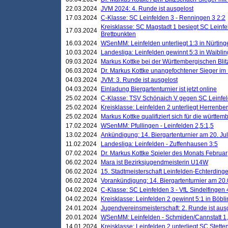
22.03.2024
JVM 2024: 4. Runde ist ausgelost
17.03.2024
C-Klasse: SC Leinfelden 3 - Renningen 3 2:2
Kreisklasse: SC Magstadt 1 besiegt SC Leinfe
17.03.2024
Brettpunkten
16.03.2024
WSenMM: Leinfelden unterliegt 1:3 in Nürting
10.03.2024
Landesliga: Leinfelden gewinnt 5:3 in Waibli
09.03.2024
Markus Kottke bei der Württembergischen Blit
06.03.2024
Dr. Markus Kottke unangefochtener Sieger im M
04.03.2024
JVM: 3. Runde ist ausgelost
04.03.2024
Einladung Biergartenturnier ist jetzt online
25.02.2024
C-Klasse: TSV Schönaich V gegen SC Leinfelde
25.02.2024
Kreisklasse: Leinfelden 2 unterliegt Herrenber
25.02.2024
Markus Kottke qualifiziert sich für die württem
17.02.2024
WSenMM: Pfullingen - Leinfelden 2,5:1,5
13.02.2024
Ankündigung: 14. Biergartenturnier am 20. Ju
11.02.2024
Landesliga: Leinfelden - Zuffenhausen 3:5
07.02.2024
Dr. Markus Kottke Spieler des Monats Februar
06.02.2024
Mara ist Bezirksjugendmeisterin U14W
06.02.2024
15. Stadtmeisterschaft Leinfelden-Echterding
06.02.2024
Vorankündigung: 14. Biergartenturnier am 20
04.02.2024
C-Klasse: SC Leinfelden 3 - VfL Sindelfingen 
04.02.2024
Kreisklasse: Leinfelden 2 gewinnt 5:1 in Böbl
24.01.2024
Jugendvereinsmeisterschaft: 2. Runde ist aus
20.01.2024
WSenMM: Leinfelden - Schmiden/Cannstatt 1,
14.01.2024
Kreisklasse: Leinfelden 2 unterliegt SC Stette