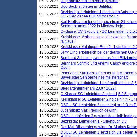
06.07.2022
Jugendblitz Juni: Friedrich gewinnt
06.07.2022
Udo Bock ist Sieger im Juliblitz
Bezirksliga: Leinfelden 1 macht den Aufstieg i
03.07.2022
5:1 - Sieg gegen DJK Stuttgart-Süd
Karl Brettschneider erfolgreich beim 29. off
26.06.2022
Seniorenturnier 2022 in Miedzyzdroje
26.06.2022
C-Klasse: SV Nagold 2 - SC Leinfelden 3 1,5:
Kreisklasse: Verbandsspiel der zweiten Manns
18.06.2022
fällt aus!!
12.06.2022
Kreisklasse: Vaihingen-Rohr 2 - Leinfelden 2 
12.06.2022
Jerry Ding erfolgreich bei der deutschen U8-M
08.06.2022
Bernhard Schmid gewinnt das Juni-Blitzturnie
Bernhard Schmid und Artemij Cadov erfolgreic
07.06.2022
Open
Peter Abel, Karl Brettschneider und Manfred St
07.06.2022
Bayerische Senioreneinzelmeisterschaft
29.05.2022
Bezirksliga: Leinfelden 1 erkämpft sich ein 3,
24.05.2022
Biergartenturnier am 23.07.2022!
22.05.2022
C-Klasse: SC Leinfelden 3 spielt 1,5:2,5 geg
22.05.2022
Kreisklasse: SC Leinfelden 2 holt ein 4:4 - 
21.05.2022
DSOL: SC Leinfelden 2 unterliegt mit 1:3 im F
18.05.2022
Jugendblitz Mai: Friedrich gewinnt
13.05.2022
DSOL: Leinfelden 2 gewinnt das Halbfinale geg
08.05.2022
Bezirkliga: Leinfelden 1 - Sillenbuch 3:3
04.05.2022
Das Mai-Blitzturnier gewinnt Dr. Markus Kottk
DSOL: SC Leinfelden 2 setzt sich 3:1 gegen J
28.04.2022
Halbfinale!