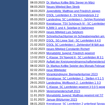
08.03.2023
Dr. Markus Kottke Blitz Sieger im März
08.03.2023
Neues Mitglied Ben Streib
08.03.2023
Jugendblitz: Matthias und Friedrich siegen
08.03.2023
DSOL: Leinfelden II - SV Königsbrück 2:2
05.03.2023
Landesliga: SC Leinfelden I - SpVgg Rommels
05.03.2023
Kreisklasse: TSV Schönach IV - SC Leinfelden 
26.02.2023
KJMM 3. und 4. Spieltag in Vaihingen
22.02.2023
neues Mitglied Luis Setzkorn
21.02.2023
Schnellschachturnier im Schwabengarten am
21.02.2023
DSOL: SG Lippe Süd - SC Leinfelden II 4:0
21.02.2023
DSOL SC Leinfelden I - Zehlendorf III fällt aus
15.02.2023
neues Mitglied Constantin Richert
15.02.2023
Monatsblitz Jugend: Friedrich gewinnt
13.02.2023
C-Klasse: SV Nagold II - SC Leinfelden III 3:1
12.02.2023
Auftakt der Kreisjugendmannschaftsmeistersc
08.02.2023
Dr. Markus Kottke Spieler des Monats Februar
02.02.2023
neue Mitglieder
30.01.2023
Vorankündigung: Biergartenturnier 2023
29.01.2023
Kreisklasse: SC Leinfelden 2 - Stetten 4,5:1,5
29.01.2023
Landesliga: Wolfbusch 2 - Leinfelden 1 3:3
15.01.2023
C-Klasse: SC Leinfelden gewinnt 3,5:0,5 geg
11.01.2023
Vereinsmeisterschaft 2023
11.01.2023
Monatsblitz Jugend: Matthias gewinnt mit 7/7
11.01.2023
Januar-Blitzturnier 2023
08.01.2023
Kreisklasse: SC Leinfelden 2 unterliegt Spvg