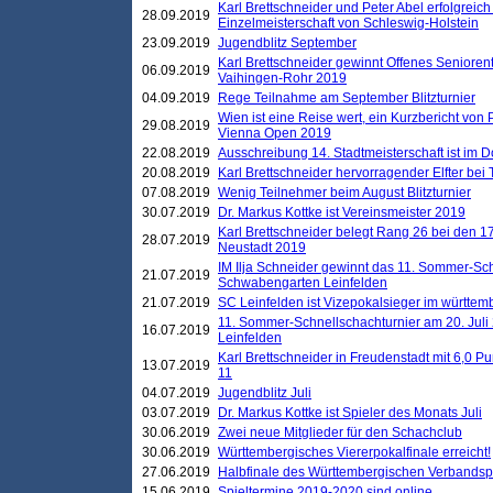
Karl Brettschneider und Peter Abel erfolgreich
28.09.2019
Einzelmeisterschaft von Schleswig-Holstein
23.09.2019
Jugendblitz September
Karl Brettschneider gewinnt Offenes Seniore
06.09.2019
Vaihingen-Rohr 2019
04.09.2019
Rege Teilnahme am September Blitzturnier
Wien ist eine Reise wert, ein Kurzbericht von
29.08.2019
Vienna Open 2019
22.08.2019
Ausschreibung 14. Stadtmeisterschaft ist im
20.08.2019
Karl Brettschneider hervorragender Elfter bei
07.08.2019
Wenig Teilnehmer beim August Blitzturnier
30.07.2019
Dr. Markus Kottke ist Vereinsmeister 2019
Karl Brettschneider belegt Rang 26 bei den 1
28.07.2019
Neustadt 2019
IM Ilja Schneider gewinnt das 11. Sommer-Sch
21.07.2019
Schwabengarten Leinfelden
21.07.2019
SC Leinfelden ist Vizepokalsieger im württem
11. Sommer-Schnellschachturnier am 20. Jul
16.07.2019
Leinfelden
Karl Brettschneider in Freudenstadt mit 6,0 
13.07.2019
11
04.07.2019
Jugendblitz Juli
03.07.2019
Dr. Markus Kottke ist Spieler des Monats Juli
30.06.2019
Zwei neue Mitglieder für den Schachclub
30.06.2019
Württembergisches Viererpokalfinale erreicht!
27.06.2019
Halbfinale des Württembergischen Verbands
15.06.2019
Spieltermine 2019-2020 sind online