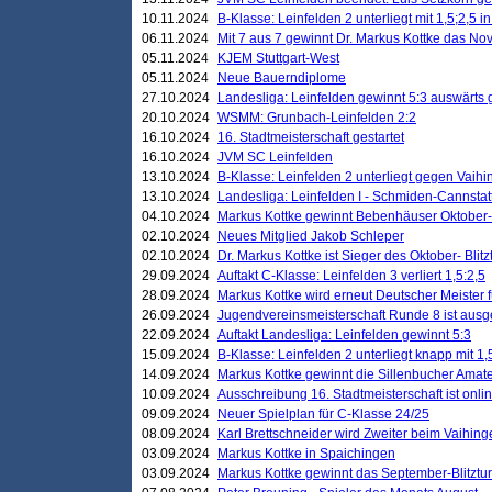
10.11.2024
B-Klasse: Leinfelden 2 unterliegt mit 1,5;2,5 
06.11.2024
Mit 7 aus 7 gewinnt Dr. Markus Kottke das Nov
05.11.2024
KJEM Stuttgart-West
05.11.2024
Neue Bauerndiplome
27.10.2024
Landesliga: Leinfelden gewinnt 5:3 auswärts
20.10.2024
WSMM: Grunbach-Leinfelden 2:2
16.10.2024
16. Stadtmeisterschaft gestartet
16.10.2024
JVM SC Leinfelden
13.10.2024
B-Klasse: Leinfelden 2 unterliegt gegen Vaihi
13.10.2024
Landesliga: Leinfelden I - Schmiden-Cannstatt 
04.10.2024
Markus Kottke gewinnt Bebenhäuser Oktober-B
02.10.2024
Neues Mitglied Jakob Schleper
02.10.2024
Dr. Markus Kottke ist Sieger des Oktober- Blitz
29.09.2024
Auftakt C-Klasse: Leinfelden 3 verliert 1,5:2,5
28.09.2024
Markus Kottke wird erneut Deutscher Meister 
26.09.2024
Jugendvereinsmeisterschaft Runde 8 ist ausg
22.09.2024
Auftakt Landesliga: Leinfelden gewinnt 5:3
15.09.2024
B-Klasse: Leinfelden 2 unterliegt knapp mit 1,
14.09.2024
Markus Kottke gewinnt die Sillenbucher Amate
10.09.2024
Ausschreibung 16. Stadtmeisterschaft ist onli
09.09.2024
Neuer Spielplan für C-Klasse 24/25
08.09.2024
Karl Brettschneider wird Zweiter beim Vaihing
03.09.2024
Markus Kottke in Spaichingen
03.09.2024
Markus Kottke gewinnt das September-Blitztur