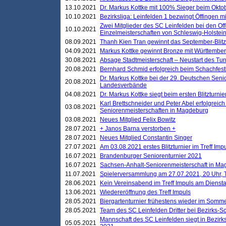
13.10.2021
Dr. Markus Kottke mit 100% Sieger beim Oktobe
10.10.2021
Bezirksliga: Leinfelden 1 bezwingt Öffingen mi
Zwei Mitglieder des SC Leinfelden bei den Of
10.10.2021
Einzelmeisterschaften von Schleswig-Holstei
08.09.2021
Thanh Kien Tran gewinnt das September-Blitz
04.09.2021
Markus Kottke gewinnt Bronze mit Württemberg
30.08.2021
Absage Stadtmeisterschaft – Neustart des Tur
20.08.2021
Bernhard Schmid erfolgreich beim Schachfesti
Dr. Markus Kottke bei der 29. Deutschen Sen
20.08.2021
Landesverbände
04.08.2021
Dr. Markus Kottke siegt beim ersten Blitzturn
Karl Brettschneider und Peter Abel erfolgreic
03.08.2021
Seniorenmeisterschaften in Magdeburg
03.08.2021
Neues Mitglied Felix Bowitz
28.07.2021
+ Janos Barna verstorben +
28.07.2021
Neues Mitglied Constantin Singer
27.07.2021
Am 03.08.2021 erstes Blitzturnier im Treff Im
16.07.2021
Brandenburger Seniorenturnier 2021
16.07.2021
Sachsen-Anhalt-Seniorenmeisterschaft in M
11.07.2021
Spielerversammlung am 27.07.2021, 20 Uhr, T
28.06.2021
Kein Vereinsabend im Treff Impuls am Dienst
13.06.2021
Wiedereröffnung des Treff Impuls
28.05.2021
Biergartenturnier frühestens wieder im Somm
28.05.2021
Team des SC Leinfelden Dritter bei Bezirks-S
Mannschaft des SC Leinfelden siegt in Bezirks
05.05.2021