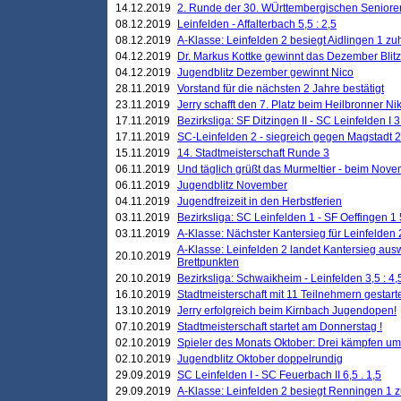
14.12.2019
2. Runde der 30. WÜrttembergischen Seniore
08.12.2019
Leinfelden - Affalterbach 5,5 : 2,5
08.12.2019
A-Klasse: Leinfelden 2 besiegt Aidlingen 1 zu
04.12.2019
Dr. Markus Kottke gewinnt das Dezember Blitzt
04.12.2019
Jugendblitz Dezember gewinnt Nico
28.11.2019
Vorstand für die nächsten 2 Jahre bestätigt
23.11.2019
Jerry schafft den 7. Platz beim Heilbronner 
17.11.2019
Bezirksliga: SF Ditzingen II - SC Leinfelden I 3
17.11.2019
SC-Leinfelden 2 - siegreich gegen Magstadt 2
15.11.2019
14. Stadtmeisterschaft Runde 3
06.11.2019
Und täglich grüßt das Murmeltier - beim Novemb
06.11.2019
Jugendblitz November
04.11.2019
Jugendfreizeit in den Herbstferien
03.11.2019
Bezirksliga: SC Leinfelden 1 - SF Oeffingen 1 
03.11.2019
A-Klasse: Nächster Kantersieg für Leinfelden 2
A-Klasse: Leinfelden 2 landet Kantersieg aus
20.10.2019
Brettpunkten
20.10.2019
Bezirksliga: Schwaikheim - Leinfelden 3,5 : 4,
16.10.2019
Stadtmeisterschaft mit 11 Teilnehmern gestart
13.10.2019
Jerry erfolgreich beim Kirnbach Jugendopen!
07.10.2019
Stadtmeisterschaft startet am Donnerstag !
02.10.2019
Spieler des Monats Oktober: Drei kämpfen um
02.10.2019
Jugendblitz Oktober doppelrundig
29.09.2019
SC Leinfelden I - SC Feuerbach II 6,5 . 1,5
29.09.2019
A-Klasse: Leinfelden 2 besiegt Renningen 1 z