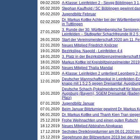
09.02.2020
A-Klasse: Leinfelden 2 - Spvgg Böblingen 3 1,
05.02.2020
Stephan Kaufhold / SC Böblingen gewinnt das 
05.02.2020
Jugendblitz Februar
Dr. Markus Kottke Achter bei der Württembergi
02.02.2020
in Tuttlingen
3. Runde der 30. Württembergische Senioren
27.01.2020
Leinfelden – Stuttgarter Schachfreunde III 2,5 
26.01.2020
Start der Vereinsmeisterschaft 2020 am 11. F
22.01.2020
Neues Mitglied Friedrich Knörzer
19.01.2020
Bezirksliga: Nagold - Leinfelden 4:4
18.01.2020
3. Platz in der Bezirksblitzeinzelmeisterschaft
18.01.2020
Markus Kottke ist Kreisblitzeinzelmeister 2019
16.01.2020
Neues Mitglied Thalia Mandal
12.01.2020
A-Klasse: Leinfelden 2 unterliegt Leonberg 2 
Deutscher Mannschaftspokal in Leinfelden-Ech
12.01.2020
knapp mit 1,5:2,5 gegen Dreisamtal, Augsbur
Deutsche Schach-Pokalmeisterschaft für Mann
10.01.2020
Augsburg (Bayern), SGEM Dreisamtal (Baden
Pfalz)
07.01.2020
Jugendblitz Januar
07.01.2020
Beim Januar Blitzturnier gewinnt Dr. Markus 
06.01.2020
Dr. Markus Kottke und Thanh Kien Tran siegen
25.12.2019
Frohe Weihnachten und einen guten Rutsch!
18.12.2019
Neues Mitglied Abbirahm Aingkaran
17.12.2019
Sechstes Dreikönigsturnier am 06.01.2020 im T
15.12.2019
Siegehrung der Blitzwertung 2019 bei der Wei