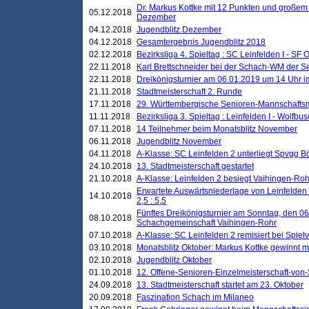
Dr. Markus Kottke mit 12 Punkten und großem
05.12.2018
Dezember
04.12.2018
Jugendblitz Dezember
04.12.2018
Gesamtergebnis Jugendblitz 2018
02.12.2018
Bezirksliga 4. Spieltag : SC Leinfelden I - SF O
22.11.2018
Karl Brettschneider bei der Schach-WM der S
22.11.2018
Dreikönigsturnier am 06.01.2019 um 14 Uhr im 
21.11.2018
Stadtmeisterschaft 2. Runde
17.11.2018
29. Württembergische Senioren-Mannschaftsm
11.11.2018
Bezirksliga 3. Spieltag : Leinfelden I - Wolfbusch
07.11.2018
14 Teilnehmer beim Monatsblitz November
06.11.2018
Jugendblitz November
04.11.2018
A-Klasse: SC Leinfelden 2 unterliegt Spvgg Bö
24.10.2018
13. Stadtmeisterschaft gestartet
21.10.2018
A-Klasse: Leinfelden 2 besiegt Vaihingen-Rohr 
Erwartete Auswärtsniederlage von Leinfelden 
14.10.2018
2,5 : 5,5
Fünftes Dreikönigsturnier am Sonntag, den 0
08.10.2018
Schachgemeinschaft Vaihingen-Rohr
07.10.2018
A-Klasse: SC Leinfelden 2 remisiert bei Spie
03.10.2018
Monatsblitz Oktober: Markus Kottke gewinnt mi
02.10.2018
Jugendblitz Oktober
01.10.2018
12. Offene-Senioren-Einzelmeisterschaft-von
24.09.2018
13. Stadtmeisterschaft startet am 23. Oktober
20.09.2018
Faszination Schach im Milaneo