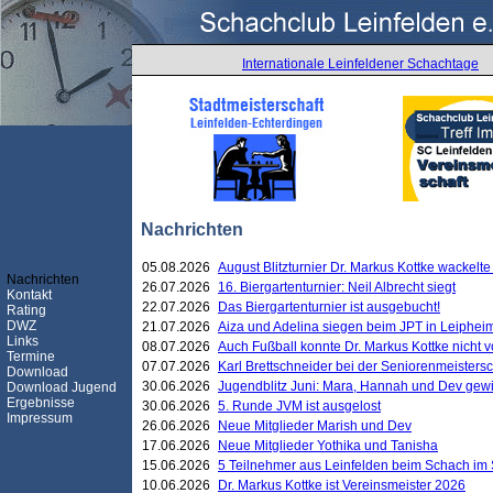
Internationale Leinfeldener Schachtage
Nachrichten
05.08.2026
August Blitzturnier Dr. Markus Kottke wackel
Nachrichten
26.07.2026
16. Biergartenturnier: Neil Albrecht siegt
Kontakt
22.07.2026
Das Biergartenturnier ist ausgebucht!
Rating
DWZ
21.07.2026
Aiza und Adelina siegen beim JPT in Leiphei
Links
08.07.2026
Auch Fußball konnte Dr. Markus Kottke nicht
Termine
07.07.2026
Karl Brettschneider bei der Seniorenmeister
Download
30.06.2026
Jugendblitz Juni: Mara, Hannah und Dev gew
Download Jugend
Ergebnisse
30.06.2026
5. Runde JVM ist ausgelost
Impressum
26.06.2026
Neue Mitglieder Marish und Dev
17.06.2026
Neue Mitglieder Yothika und Tanisha
15.06.2026
5 Teilnehmer aus Leinfelden beim Schach im 
10.06.2026
Dr. Markus Kottke ist Vereinsmeister 2026