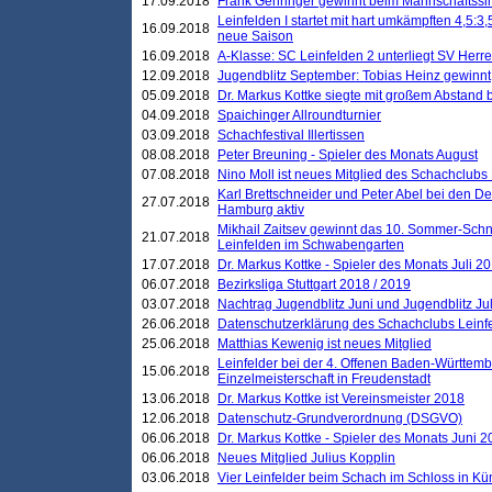
17.09.2018
Frank Gehringer gewinnt beim Mannschaftssi
Leinfelden I startet mit hart umkämpften 4,5:
16.09.2018
neue Saison
16.09.2018
A-Klasse: SC Leinfelden 2 unterliegt SV Herre
12.09.2018
Jugendblitz September: Tobias Heinz gewinnt
05.09.2018
Dr. Markus Kottke siegte mit großem Abstand 
04.09.2018
Spaichinger Allroundturnier
03.09.2018
Schachfestival Illertissen
08.08.2018
Peter Breuning - Spieler des Monats August
07.08.2018
Nino Moll ist neues Mitglied des Schachclubs
Karl Brettschneider und Peter Abel bei den D
27.07.2018
Hamburg aktiv
Mikhail Zaitsev gewinnt das 10. Sommer-Schn
21.07.2018
Leinfelden im Schwabengarten
17.07.2018
Dr. Markus Kottke - Spieler des Monats Juli 2
06.07.2018
Bezirksliga Stuttgart 2018 / 2019
03.07.2018
Nachtrag Jugendblitz Juni und Jugendblitz Jul
26.06.2018
Datenschutzerklärung des Schachclubs Lein
25.06.2018
Matthias Kewenig ist neues Mitglied
Leinfelder bei der 4. Offenen Baden-Württem
15.06.2018
Einzelmeisterschaft in Freudenstadt
13.06.2018
Dr. Markus Kottke ist Vereinsmeister 2018
12.06.2018
Datenschutz-Grundverordnung (DSGVO)
06.06.2018
Dr. Markus Kottke - Spieler des Monats Juni 
06.06.2018
Neues Mitglied Julius Kopplin
03.06.2018
Vier Leinfelder beim Schach im Schloss in K