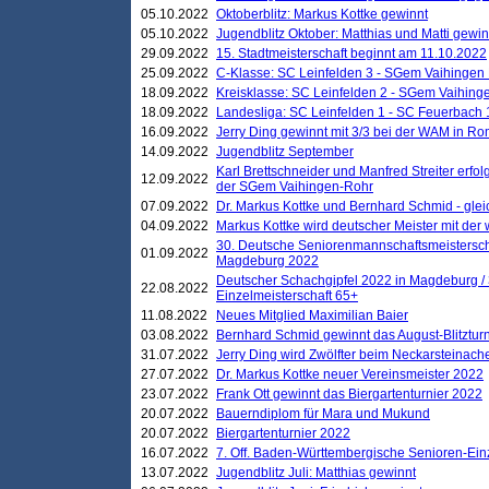
05.10.2022
Oktoberblitz: Markus Kottke gewinnt
05.10.2022
Jugendblitz Oktober: Matthias und Matti gewi
29.09.2022
15. Stadtmeisterschaft beginnt am 11.10.2022
25.09.2022
C-Klasse: SC Leinfelden 3 - SGem Vaihingen 
18.09.2022
Kreisklasse: SC Leinfelden 2 - SGem Vaihinge
18.09.2022
Landesliga: SC Leinfelden 1 - SC Feuerbach 
16.09.2022
Jerry Ding gewinnt mit 3/3 bei der WAM in 
14.09.2022
Jugendblitz September
Karl Brettschneider und Manfred Streiter erfo
12.09.2022
der SGem Vaihingen-Rohr
07.09.2022
Dr. Markus Kottke und Bernhard Schmid - glei
04.09.2022
Markus Kottke wird deutscher Meister mit de
30. Deutsche Seniorenmannschaftsmeistersch
01.09.2022
Magdeburg 2022
Deutscher Schachgipfel 2022 in Magdeburg /
22.08.2022
Einzelmeisterschaft 65+
11.08.2022
Neues Mitglied Maximilian Baier
03.08.2022
Bernhard Schmid gewinnt das August-Blitzturn
31.07.2022
Jerry Ding wird Zwölfter beim Neckarsteinac
27.07.2022
Dr. Markus Kottke neuer Vereinsmeister 2022
23.07.2022
Frank Ott gewinnt das Biergartenturnier 2022
20.07.2022
Bauerndiplom für Mara und Mukund
20.07.2022
Biergartenturnier 2022
16.07.2022
7. Off. Baden-Württembergische Senioren-Ein
13.07.2022
Jugendblitz Juli: Matthias gewinnt