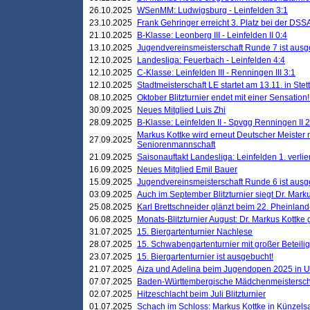
26.10.2025
WSenMM: Ludwigsburg - Leinfelden 3:1
23.10.2025
Frank Gehringer erreicht 3. Platz bei der DS
21.10.2025
B-Klasse: Leonberg III - Leinfelden II 0:4
13.10.2025
Jugendvereinsmeisterschaft Runde 7 ist ausg
12.10.2025
Landesliga: Feuerbach - Leinfelden 4:4
12.10.2025
C-Klasse: Leinfelden III - Renningen III 3:1
12.10.2025
Stadtmeisterschaft LE startet am 13.11. in Stet
08.10.2025
Oktober Blitzturnier endet mit einer Sensation!
30.09.2025
Neues Mitglied Luis Zhi
28.09.2025
B-Klasse: Leinfelden II - Spvgg Renningen II 2
Markus Kottke wird erneut Deutscher Meister 
27.09.2025
Seniorenmannschaft
21.09.2025
Saisonauftakt Landesliga: Leinfelden 1. verlier
16.09.2025
Neues Mitglied Emil Bauer
15.09.2025
Jugendvereinsmeisterschaft Runde 6 ist ausg
03.09.2025
Auch im September Blitzturnier siegt Dr. Mark
25.08.2025
Karl Brettschneider glänzt beim 22. Pheinlan
06.08.2025
Monats-Blitzturnier August: Dr. Markus Kottke
31.07.2025
15. Biergartenturnier Nachlese
28.07.2025
15. Schwabengartenturnier mit großer Beteili
23.07.2025
15. Biergartenturnier ist ausgebucht!
21.07.2025
Aiza und Adelina beim Jugendopen 2025 in 
07.07.2025
Baden-Württembergische Mädchenmeistersch
02.07.2025
Hitzeschlacht beim Juli Blitzturnier
01.07.2025
Schach im Schloss: Markus Kottke in Künzels