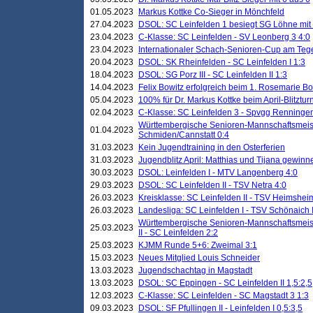
01.05.2023
Markus Kottke Co-Sieger in Mönchfeld
27.04.2023
DSOL: SC Leinfelden 1 besiegt SG Löhne mit 
23.04.2023
C-Klasse: SC Leinfelden - SV Leonberg 3 4:0
23.04.2023
Internationaler Schach-Senioren-Cup am Te
20.04.2023
DSOL: SK Rheinfelden - SC Leinfelden I 1:3
18.04.2023
DSOL: SG Porz III - SC Leinfelden II 1:3
14.04.2023
Felix Bowitz erfolgreich beim 1. Rosemarie B
05.04.2023
100% für Dr. Markus Kottke beim April-Blitztur
02.04.2023
C-Klasse: SC Leinfelden 3 - Spvgg Renningen
Württembergische Senioren-Mannschaftsmeist
01.04.2023
Schmiden/Cannstatt 0:4
31.03.2023
Kein Jugendtraining in den Osterferien
31.03.2023
Jugendblitz April: Matthias und Tijana gewinn
30.03.2023
DSOL: Leinfelden I - MTV Langenberg 4:0
29.03.2023
DSOL: SC Leinfelden II - TSV Netra 4:0
26.03.2023
Kreisklasse: SC Leinfelden II - TSV Heimsheim
26.03.2023
Landesliga: SC Leinfelden I - TSV Schönaich II
Württembergische Senioren-Mannschaftsmeiste
25.03.2023
II - SC Leinfelden 2:2
25.03.2023
KJMM Runde 5+6: Zweimal 3:1
15.03.2023
Neues Mitglied Louis Schneider
13.03.2023
Jugendschachtag in Magstadt
13.03.2023
DSOL: SC Eppingen - SC Leinfelden II 1,5:2,5
12.03.2023
C-Klasse: SC Leinfelden - SC Magstadt 3 1:3
09.03.2023
DSOL: SF Pfullingen II - Leinfelden I 0,5:3,5