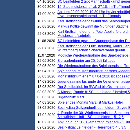
04.10.2020
SC Leinfelden 2 gibt Mannschaftskampf gege
30.09.2020
15. Stadtmeisterschaft ab 27.10. im Treff Impu
Ab dem 29.09.2020 19:30 Uhr im vierzehntäg
17.09.2020
Erwachsenenspielabend im Treff Impuls
10.09.2020
Karl Brettschneider gewinnt das Seniorenopen
26.08.2020
Markus Kottke gewinnt die Nürtinger Stadtmei
Karl Brettschneider und Peter Abel erfolgreic
22.08.2020
Meisterschaftsgipfels
11.08.2020
SC Leinfelden gewinnt Gruppenphase der De
Karl Brettschneider, Fritz Breuning, Klaus Gab
29.07.2020
Württembergischen Schachverband geehrt
11.07.2020
Mögliche Wiederaufnahme des Spielbetriebs
12.05.2020
Biergartenturnier am 25. Juli fällt aus
03.05.2020
Die Wiederaufnahme des Spielabends im Treff
16.04.2020
Spielabend im Treff Impuls frühestens wieder
30.03.2020
Monatsblitzturnier am 07.04.2020 ist abgesag
14.03.2020
Jugendtraining bis Ende der Osterferien ausg
13.03.2020
Der Spielbetrieb im SVW ist bis Ostern ausges
08.03.2020
A-Klasse, Runde 8: SC Leinfelden 2 besiegt 
05.03.2020
Jugendbiltz März
04.03.2020
Spieler des Monats März ist Markus Hofer
23.02.2020
Bezirksliga-Spitzenduell: Leinfelden - Spvgg 
4. Runde der 30. Württembergische Senioren
17.02.2020
Schwäbisch Hall – SC Leinfelden 1,5 : 2,5
10.02.2020
Ankündigung: 12. Biergartenturnier am 25. Juli
09.02.2020
Bezirksliga: Leinfelden - Herrenberg 4,5:3,5