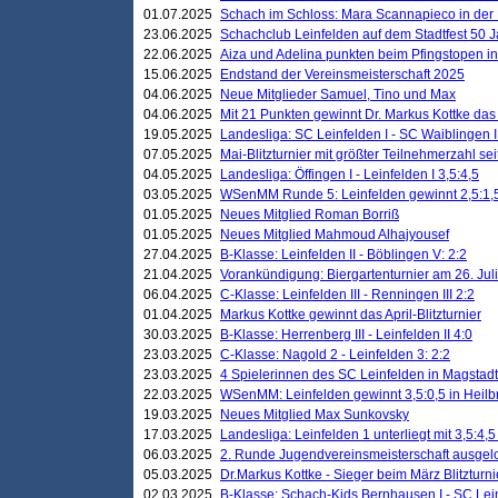
01.07.2025
Schach im Schloss: Mara Scannapieco in der
23.06.2025
Schachclub Leinfelden auf dem Stadtfest 50 
22.06.2025
Aiza und Adelina punkten beim Pfingstopen i
15.06.2025
Endstand der Vereinsmeisterschaft 2025
04.06.2025
Neue Mitglieder Samuel, Tino und Max
04.06.2025
Mit 21 Punkten gewinnt Dr. Markus Kottke das J
19.05.2025
Landesliga: SC Leinfelden I - SC Waiblingen I
07.05.2025
Mai-Blitzturnier mit größter Teilnehmerzahl se
04.05.2025
Landesliga: Öffingen I - Leinfelden I 3,5:4,5
03.05.2025
WSenMM Runde 5: Leinfelden gewinnt 2,5:1,
01.05.2025
Neues Mitglied Roman Borriß
01.05.2025
Neues Mitglied Mahmoud Alhajyousef
27.04.2025
B-Klasse: Leinfelden II - Böblingen V: 2:2
21.04.2025
Vorankündigung: Biergartenturnier am 26. Juli
06.04.2025
C-Klasse: Leinfelden III - Renningen III 2:2
01.04.2025
Markus Kottke gewinnt das April-Blitzturnier
30.03.2025
B-Klasse: Herrenberg III - Leinfelden II 4:0
23.03.2025
C-Klasse: Nagold 2 - Leinfelden 3: 2:2
23.03.2025
4 Spielerinnen des SC Leinfelden in Magstadt
22.03.2025
WSenMM: Leinfelden gewinnt 3,5:0,5 in Heilb
19.03.2025
Neues Mitglied Max Sunkovsky
17.03.2025
Landesliga: Leinfelden 1 unterliegt mit 3,5:4,5
06.03.2025
2. Runde Jugendvereinsmeisterschaft ausgel
05.03.2025
Dr.Markus Kottke - Sieger beim März Blitzturni
02.03.2025
B-Klasse: Schach-Kids Bernhausen I - SC Lein