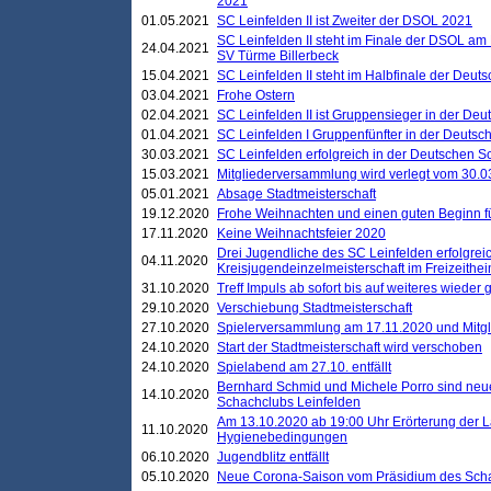
2021
01.05.2021
SC Leinfelden II ist Zweiter der DSOL 2021
SC Leinfelden II steht im Finale der DSOL am 
24.04.2021
SV Türme Billerbeck
15.04.2021
SC Leinfelden II steht im Halbfinale der Deu
03.04.2021
Frohe Ostern
02.04.2021
SC Leinfelden II ist Gruppensieger in der De
01.04.2021
SC Leinfelden I Gruppenfünfter in der Deuts
30.03.2021
SC Leinfelden erfolgreich in der Deutschen 
15.03.2021
Mitgliederversammlung wird verlegt vom 30.0
05.01.2021
Absage Stadtmeisterschaft
19.12.2020
Frohe Weihnachten und einen guten Beginn f
17.11.2020
Keine Weihnachtsfeier 2020
Drei Jugendliche des SC Leinfelden erfolgreic
04.11.2020
Kreisjugendeinzelmeisterschaft im Freizeithe
31.10.2020
Treff Impuls ab sofort bis auf weiteres wieder
29.10.2020
Verschiebung Stadtmeisterschaft
27.10.2020
Spielerversammlung am 17.11.2020 und Mitg
24.10.2020
Start der Stadtmeisterschaft wird verschoben
24.10.2020
Spielabend am 27.10. entfällt
Bernhard Schmid und Michele Porro sind neu
14.10.2020
Schachclubs Leinfelden
Am 13.10.2020 ab 19:00 Uhr Erörterung der L
11.10.2020
Hygienebedingungen
06.10.2020
Jugendblitz entfällt
05.10.2020
Neue Corona-Saison vom Präsidium des Sch