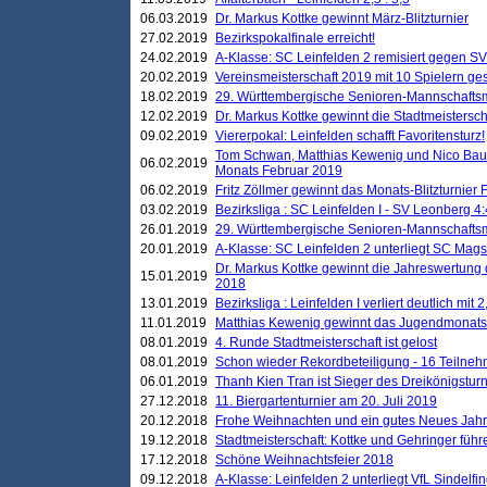
06.03.2019
Dr. Markus Kottke gewinnt März-Blitzturnier
27.02.2019
Bezirkspokalfinale erreicht!
24.02.2019
A-Klasse: SC Leinfelden 2 remisiert gegen SV
20.02.2019
Vereinsmeisterschaft 2019 mit 10 Spielern ges
18.02.2019
29. Württembergische Senioren-Mannschaftsm
12.02.2019
Dr. Markus Kottke gewinnt die Stadtmeistersc
09.02.2019
Viererpokal: Leinfelden schafft Favoritensturz!
Tom Schwan, Matthias Kewenig und Nico Baue
06.02.2019
Monats Februar 2019
06.02.2019
Fritz Zöllmer gewinnt das Monats-Blitzturnier 
03.02.2019
Bezirksliga : SC Leinfelden I - SV Leonberg 4:
26.01.2019
29. Württembergische Senioren-Mannschaftsm
20.01.2019
A-Klasse: SC Leinfelden 2 unterliegt SC Magst
Dr. Markus Kottke gewinnt die Jahreswertung d
15.01.2019
2018
13.01.2019
Bezirksliga : Leinfelden I verliert deutlich mit 
11.01.2019
Matthias Kewenig gewinnt das Jugendmonatsbl
08.01.2019
4. Runde Stadtmeisterschaft ist gelost
08.01.2019
Schon wieder Rekordbeteiligung - 16 Teilneh
06.01.2019
Thanh Kien Tran ist Sieger des Dreikönigstur
27.12.2018
11. Biergartenturnier am 20. Juli 2019
20.12.2018
Frohe Weihnachten und ein gutes Neues Jah
19.12.2018
Stadtmeisterschaft: Kottke und Gehringer führ
17.12.2018
Schöne Weihnachtsfeier 2018
09.12.2018
A-Klasse: Leinfelden 2 unterliegt VfL Sindelfin