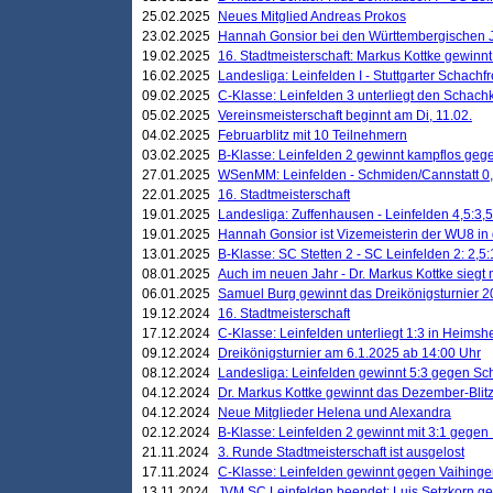
25.02.2025
Neues Mitglied Andreas Prokos
23.02.2025
Hannah Gonsior bei den Württembergischen 
19.02.2025
16. Stadtmeisterschaft: Markus Kottke gewinnt 
16.02.2025
Landesliga: Leinfelden I - Stuttgarter Schachfr
09.02.2025
C-Klasse: Leinfelden 3 unterliegt den Schach
05.02.2025
Vereinsmeisterschaft beginnt am Di, 11.02.
04.02.2025
Februarblitz mit 10 Teilnehmern
03.02.2025
B-Klasse: Leinfelden 2 gewinnt kampflos ge
27.01.2025
WSenMM: Leinfelden - Schmiden/Cannstatt 0,
22.01.2025
16. Stadtmeisterschaft
19.01.2025
Landesliga: Zuffenhausen - Leinfelden 4,5:3,5
19.01.2025
Hannah Gonsior ist Vizemeisterin der WU8 i
13.01.2025
B-Klasse: SC Stetten 2 - SC Leinfelden 2: 2,5:
08.01.2025
Auch im neuen Jahr - Dr. Markus Kottke siegt 
06.01.2025
Samuel Burg gewinnt das Dreikönigsturnier 
19.12.2024
16. Stadtmeisterschaft
17.12.2024
C-Klasse: Leinfelden unterliegt 1:3 in Heimsh
09.12.2024
Dreikönigsturnier am 6.1.2025 ab 14:00 Uhr
08.12.2024
Landesliga: Leinfelden gewinnt 5:3 gegen Sc
04.12.2024
Dr. Markus Kottke gewinnt das Dezember-Blitz
04.12.2024
Neue Mitglieder Helena und Alexandra
02.12.2024
B-Klasse: Leinfelden 2 gewinnt mit 3:1 gegen
21.11.2024
3. Runde Stadtmeisterschaft ist ausgelost
17.11.2024
C-Klasse: Leinfelden gewinnt gegen Vaihinge
13.11.2024
JVM SC Leinfelden beendet: Luis Setzkorn ge