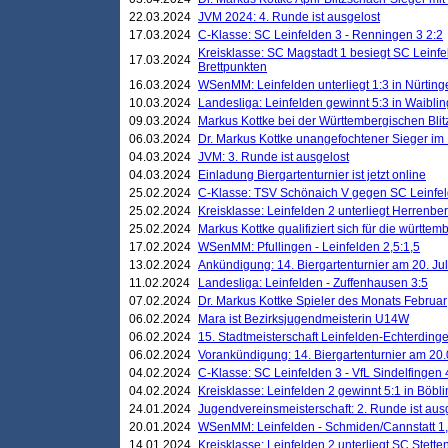
22.03.2024
JVM 2024: 4. Runde ist ausgelost
17.03.2024
C-Klasse: SC Leinfelden 3 - Renningen 3 2:2
Kreisklasse: SC Magstadt 1 besiegt SC Leinfe
17.03.2024
Brettpunkten
16.03.2024
WSenMM: Leinfelden unterliegt 1:3 in Nürting
10.03.2024
Landesliga: Leinfelden gewinnt 5:3 in Waibli
09.03.2024
Markus Kottke bei der Württembergischen Blit
06.03.2024
Dr. Markus Kottke unangefochtener Sieger im M
04.03.2024
JVM: 3. Runde ist ausgelost
04.03.2024
Einladung Biergartenturnier ist jetzt online
25.02.2024
C-Klasse: TSV Schönaich V gegen SC Leinfelde
25.02.2024
Kreisklasse: Leinfelden 2 unterliegt Herrenber
25.02.2024
Markus Kottke qualifiziert sich für die württem
17.02.2024
WSenMM: Pfullingen - Leinfelden 2,5:1,5
13.02.2024
Ankündigung: 14. Biergartenturnier am 20. Ju
11.02.2024
Landesliga: Leinfelden - Zuffenhausen 3:5
07.02.2024
Dr. Markus Kottke Spieler des Monats Februar
06.02.2024
Mara ist Bezirksjugendmeisterin U14W
06.02.2024
15. Stadtmeisterschaft Leinfelden-Echterding
06.02.2024
Vorankündigung: 14. Biergartenturnier am 20
04.02.2024
C-Klasse: SC Leinfelden 3 - VfL Sindelfingen 
04.02.2024
Kreisklasse: Leinfelden 2 gewinnt 5:1 in Böbl
24.01.2024
Jugendvereinsmeisterschaft: 2. Runde ist aus
20.01.2024
WSenMM: Leinfelden - Schmiden/Cannstatt 1,
14.01.2024
Kreisklasse: Leinfelden 2 unterliegt SC Stette