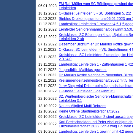
FM Ralf Müller vom SC Böblingen gewinnt das 
06.01.2023
Leinfelden
18.12.2022
C-Klasse: Leinfelden 3 - SC Böblingen 5. 2:2
11.12.2022
Siebtes Dreikönigsturnier am 06.01.2023 um 1
11.12.2022
Landesliga: Leinfelden 1 gewinnt 4,5:1,5 ge
10.12.2022
Leinfelder Seniorenmannschaft gewinnt 3,5:
Kreisklasse: SC Böblingen 4 sagt Spiel am S
08.12.2022
Leinfelden 2 ab
07.12.2022
Dezember Blitzturnier Dr. Markus Kottke gewin
27.11.2022
C-Klasse: SC Leinfelden - VfL Sindelfingen 4 
Kreisklasse: SC Leinfelden 2 unterliegt im H
13.11.2022
2.0 : 4.0
13.11.2022
Landesliga: Leinfelden 1 - Zuffenhausen 1 4:2
10.11.2022
Jugendblitz: Matthias gewinnt
09.11.2022
Dr. Markus Kottke siegt beim November-Blitztu
07.11.2022
Kreisjugendeinzelmeisterschaft 2022 mit 5 T
07.11.2022
Jerry Ding wird Dritter beim Jugendschachturn
23.10.2022
C-Klasse: Leinfelden 3 gewinnt 3:1
32. Württembergische Senioren-Mannschaftsm
22.10.2022
Leinfelden 3:1
13.10.2022
Neues Mitglied Matti Behrens
12.10.2022
Keine Offene Stadtmeisterschaft 2022
09.10.2022
Kreisklasse: SC Leinfelden 2 siegt auswärts g
Karl Brettschneider und Peter Abel erfolgreic
09.10.2022
Einzelmeisterschaft 2022 Schleswig Holstein 
09.10.2022
Landesliga: Leinfelden 1 gewinnt mit 4:2 geg