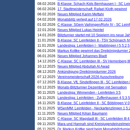
08.02.2026
B-Klasse: Schach-Kids Bernhausen I - SC Leinf
06.02.2026
17. Stadtmeisterschaft: Rafael Kloth gewinnt
06.02.2026
Neues Mitglied Karim Meftahi
04.02.2026
Monatsblitz verlegt auf 17.02.2026
01.02.2026
C-Klasse: SGem Vaihingen/Rohr IV - SC Leinfel
22.01.2026
Neues Mitglied Lukas Heintel
14.01.2026
Blitzturnier startet mit 10 Spielern ins neue J
11.01.2026
B-Klasse: SC Leinfelden II - TSV Schönaich IV
11.01.2026
Landesliga: Leinfelden I - Waiblingen I 5,5:2,5
06.01.2026
Markus Kottke gewinnt das Dreikönigsturnier
06.01.2026
Neues Mitglied Johannes Bladt
14.12.2025
C-Klasse: SC Leinfelden III - SV Herrenberg III
10.12.2025
Neues Mitglied Abdullah Al Awad
08.12.2025
Ankündigung Dreikönigsturnier 2026
07.12.2025
Vereinsmeisterschaft 2026 Ausschreibung
07.12.2025
B-Klasse: VfL Sindelfingen III - SC Leinfelden I
03.12.2025
Monats-Blitzturnier Dezember mit Sensation
30.11.2025
Landesliga: Winnenden - Leinfelden 3:5
16.11.2025
Landesliga: Leinfelden - Zuffenhausen 4,5:3,5
16.11.2025
B-Klasse: SC Leinfelden II - SC Böblingen V 0
15.11.2025
WSenMM: Leinfelden - Neckartenzlingen 1,5:
11.11.2025
Neues Mitglied Kilian Baumann
10.11.2025
C-Klasse: SC Magstadt III - SC Leinfelden III 4
09.11.2025
Mara und Hannah sind Kreisjugendeinzelmei
05.11.2025
Dr. Markus Kottke siegt beim Monatsblitzturn