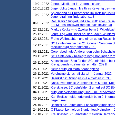
19.01.2022
2 neue Mitglieder im Jugendschach
12.01.2022
Jugendblitz Januar: Matthias Kewenig gewinn
Spielabend für Erwachsene im Treff Impuls ru
10.01.2022
Jugendtraining findet aber statt
Der Bezirk Stuttgart und alle Stuttgarter Krei
06.01.2022
der Mannschaftswettkämpfe auch im Januar
27.12.2021
Markus Kottke wird Zweiter beim 2. Wittelsb
25.12.2021
Jerry Ding wird Dritter bei der Baden-Württem
22.12.2021
Frohe Weihnachten und einen guten Rutsch i
SC Leinfelden bei der 21. Offenen Senioren S
12.12.2021
Mecklenburg-Vorpommern 2021
06.12.2021
Coronabedingte Änderungen beim Schachclub 
28.11.2021
SC Leinfelden 2 besiegt Spvgg Böblingen 2 mi
Altersklassen-Sieg für den SC Leinfelden bei
26.11.2021
Kreisjugendeinzelmeisterschaften 2021!
26.11.2021
Neues Mitglied Mara Scannapieco
26.11.2021
Vereinsmeisterschaft startet im Januar 2022
14.11.2021
Bezirksliga: Ditzingen 2 - Leinfelden 2,5:3,5
10.11.2021
Das November-Blitzturnier mit Dr. Markus Kott
07.11.2021
Kreisklasse: SC Leinfelden 2 unterliegt SC B
04.11.2021
Mitgliederversammlung 2021 - neuer Vorstan
Karl Brettschneider erfolgreich beim 9. Inte
30.10.2021
Tegernsee
24.10.2021
Bezirksliga: Leinfelden 1 bezwingt Sindelfinge
24.10.2021
C-Klasse: Leinfelden 3 unterliegt Heimsheim 2
17.10.2021
Kreisklasse: SC Leinfelden 2 siegt in Herrenbe