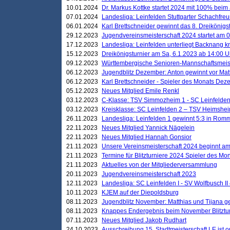
10.01.2024
Dr. Markus Kottke startet 2024 mit 100% beim 
07.01.2024
Landesliga: Leinfelden Stuttgarter Schachfreun
06.01.2024
Karl Brettschneider gewinnt das 8. Dreikönigs
29.12.2023
Jugendvereinsmeisterschaft 2024 startet am 0
17.12.2023
Landesliga: Leinfelden unterliegt Backnang kn
15.12.2023
Dreikönigsturnier am Sa, 6.1.2023 ab 14:00 U
09.12.2023
Württembergische Senioren-Mannschaftsmeiste
06.12.2023
Jugendblitz Dezember: Anton gewinnt vor Matt
06.12.2023
Karl Brettschneider - Spieler des Monats De
05.12.2023
Neues Mitglied Emile Renkl
03.12.2023
C-Klasse: TSV Simmozheim 1 - SC Leinfelden
03.12.2023
Kreisklasse: SC Leinfelden 2 – TSV Heimshei
26.11.2023
Landesliga: Leinfelden 1 gewinnt 5:3 in Ro
22.11.2023
Neues Mitglied Yannick Nägelein
22.11.2023
Neues Mitglied Hannah Gonsior
21.11.2023
Unsere Vereinsmeisterschaft 2024 beginnt am
21.11.2023
Termine für Blitzturniere 2024 Spieler des Mon
21.11.2023
Aktuelles von der Mitgliederversammlung
20.11.2023
Jugendvereinsmeisterschaft 2023
12.11.2023
Landesliga: SC Leinfelden I - SV Wolfbusch II 
10.11.2023
KJEM auf der Diepoldsburg
08.11.2023
Jugendblitz November: Matthias und Tijana 
08.11.2023
Knappes Endergebnis beim November Blitztur
07.11.2023
Neues Mitglied Jakob Rudhart
24.10.2023
Ausschreibung 15. Stadtmeisterschaft LE ist o