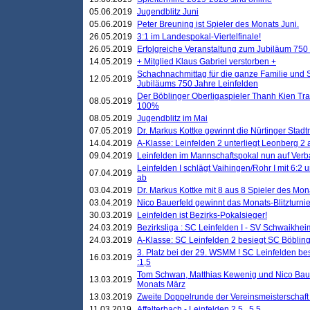
05.06.2019
Jugendblitz Juni
05.06.2019
Peter Breuning ist Spieler des Monats Juni.
26.05.2019
3:1 im Landespokal-Viertelfinale!
26.05.2019
Erfolgreiche Veranstaltung zum Jubiläum 750
14.05.2019
+ Mitglied Klaus Gabriel verstorben +
Schachnachmittag für die ganze Familie und 
12.05.2019
Jubiläums 750 Jahre Leinfelden
Der Böblinger Oberligaspieler Thanh Kien Tran
08.05.2019
100%
08.05.2019
Jugendblitz im Mai
07.05.2019
Dr. Markus Kottke gewinnt die Nürtinger Stadt
14.04.2019
A-Klasse: Leinfelden 2 unterliegt Leonberg 2 a
09.04.2019
Leinfelden im Mannschaftspokal nun auf Ver
Leinfelden I schlägt Vaihingen/Rohr I mit 6:2 
07.04.2019
ab
03.04.2019
Dr. Markus Kottke mit 8 aus 8 Spieler des Mona
03.04.2019
Nico Bauerfeld gewinnt das Monats-Blitzturnier
30.03.2019
Leinfelden ist Bezirks-Pokalsieger!
24.03.2019
Bezirksliga : SC Leinfelden I - SV Schwaikheim
24.03.2019
A-Klasse: SC Leinfelden 2 besiegt SC Böbling
3. Platz bei der 29. WSMM ! SC Leinfelden b
16.03.2019
:1,5
Tom Schwan, Matthias Kewenig und Nico Baue
13.03.2019
Monats März
13.03.2019
Zweite Doppelrunde der Vereinsmeisterschaft i
11.03.2019
Affalterbach - Leinfelden 2,5 . 5,5