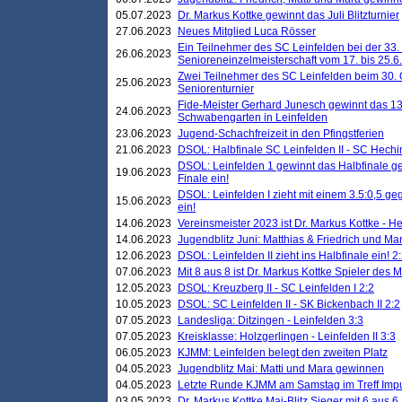
05.07.2023
Dr. Markus Kottke gewinnt das Juli Blitzturnier
27.06.2023
Neues Mitglied Luca Rösser
Ein Teilnehmer des SC Leinfelden bei der 33.
26.06.2023
Senioreneinzelmeisterschaft vom 17. bis 25.
Zwei Teilnehmer des SC Leinfelden beim 30.
25.06.2023
Seniorenturnier
Fide-Meister Gerhard Junesch gewinnt das 1
24.06.2023
Schwabengarten in Leinfelden
23.06.2023
Jugend-Schachfreizeit in den Pfingstferien
21.06.2023
DSOL: Halbfinale SC Leinfelden II - SC Hechi
DSOL: Leinfelden 1 gewinnt das Halbfinale geg
19.06.2023
Finale ein!
DSOL: Leinfelden I zieht mit einem 3.5:0,5 g
15.06.2023
ein!
14.06.2023
Vereinsmeister 2023 ist Dr. Markus Kottke - 
14.06.2023
Jugendblitz Juni: Matthias & Friedrich und M
12.06.2023
DSOL: Leinfelden II zieht ins Halbfinale ein! 2
07.06.2023
Mit 8 aus 8 ist Dr. Markus Kottke Spieler des 
12.05.2023
DSOL: Kreuzberg II - SC Leinfelden I 2:2
10.05.2023
DSOL: SC Leinfelden II - SK Bickenbach II 2:2
07.05.2023
Landesliga: Ditzingen - Leinfelden 3:3
07.05.2023
Kreisklasse: Holzgerlingen - Leinfelden II 3:3
06.05.2023
KJMM: Leinfelden belegt den zweiten Platz
04.05.2023
Jugendblitz Mai: Matti und Mara gewinnen
04.05.2023
Letzte Runde KJMM am Samstag im Treff Imp
03.05.2023
Dr. Markus Kottke Mai-Blitz Sieger mit 6 aus 6