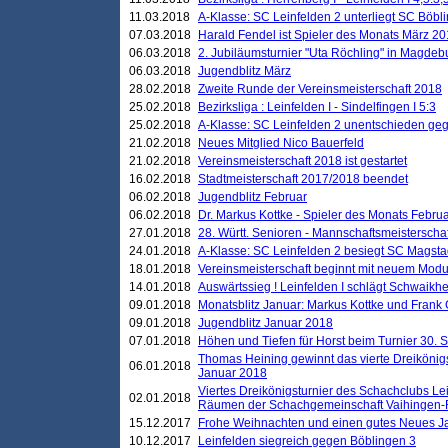
11.03.2018
A-Klasse: SC Leinfelden 2 unterliegt SC Böbli
07.03.2018
Harald Fendel ist Spieler des Monats März 2
06.03.2018
2. Jubiläumsturnier "Uta Röchling" in Magdebu
06.03.2018
Jugendblitz März
28.02.2018
Zweite Runde der Vereinsmeisterschaft 2018
25.02.2018
Bezirksliga : Leinfelden I - Sindelfingen I 5:3
25.02.2018
A-Klasse: SC Leinfelden 2 unentschieden geg
21.02.2018
Neues Mitglied Nico Bauerfeld
21.02.2018
Vereinsmeisterschaft 2018 ist gestartet
16.02.2018
Stadtmeisterschaft 2017/2018 beendet
06.02.2018
Jugendblitz Februar
06.02.2018
Dr. Markus Kottke - Spieler des Monats Febru
27.01.2018
28. Württ. Senioren - Mannschaftsmeisterscha
24.01.2018
A-Klasse: SC Leinfelden 2 besiegt SC Magstadt
18.01.2018
Vereinsmeisterschaft beginnt mit neuem Mod
14.01.2018
Auswärtssieg ! Leinfelden I schlägt Schwaikhei
09.01.2018
Monatsblitz Januar: Markus Kottke und Frank
09.01.2018
Jugendblitz Januar 2018
07.01.2018
Höhen und Tiefen für Horst beim Turnier 30. 
Thomas Heining gewinnt das vierte Dreikönigs
06.01.2018
Januar 2018
Viertes Dreikönigsturnier des Schachclubs Le
02.01.2018
Räumen der Schachgemeinschaft Vaihingen-
15.12.2017
Frohe Weihnachten und einen gutes Neues J
10.12.2017
Leinfelden siegreich gegen Böblingen 3