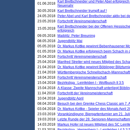
Karl Brettschneider und Peter Abel erfolgreic
01.06.2018
Neuenahr
30.05.2018
Karl Brettschneider trumpft auf !
24.05.2018
Peter Abel und Karl Brettschneider aktiv bei
23.05.2018
Fortschritt Vereinsmeisterschaft
Karl Brettschneider bei der Offenen Hessisch
15.05.2018
erfolgreich
09.05.2018
Maiblitz: Peter Breuning
08.05.2018
Jugendblitz Mai
05.05.2018
Dr. Markus Kottke gewinnt Bebenhausener Mo
01.05.2018
Dr. Markus Kottke erfolgreich beim Schach in
25.04.2018
Fortschritt Vereinsmeisterschaft
25.04.2018
Manfred Streiter wird neues Mitglied des Sch
21.04.2018
Dr. Markus Kottke gewinnt Böblinger Blitzturni
21.04.2018
Württembergische Schnellschach-Mannschafts
18.04.2018
Fortschritt Vereinsmeisterschaft
15.04.2018
Bezirksliga : Leinfelden I - Wolfbusch II 3:5
15.04.2018
A-Klasse: Zweite Mannschaft unterliegt Böblin
11.04.2018
Fortschritt der Vereinsmeisterschaft
10.04.2018
Jugendblitz April
08.04.2018
Besuch bei den Grenke Chess Classic am 7. A
03.04.2018
Dr. Markus Kottke - Spieler des Monats April 
23.03.2018
Vorankündigung: Biergartenturnier am 21. Jul
19.03.2018
Letzte Runde der 28. Senioren-Mannschaftsme
14.03.2018
Markus Hofer ist neues Mitglied des SC Leinf
11.03.2018
Bezirksliga : Herrenberg I - Leinfelden I 4,5:3,