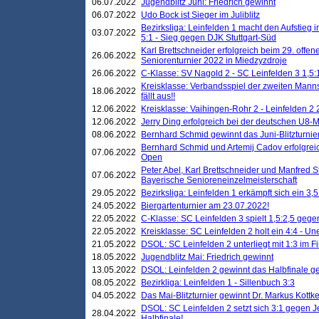
06.07.2022
Jugendblitz Juni: Friedrich gewinnt
06.07.2022
Udo Bock ist Sieger im Juliblitz
Bezirksliga: Leinfelden 1 macht den Aufstieg i
03.07.2022
5:1 - Sieg gegen DJK Stuttgart-Süd
Karl Brettschneider erfolgreich beim 29. off
26.06.2022
Seniorenturnier 2022 in Miedzyzdroje
26.06.2022
C-Klasse: SV Nagold 2 - SC Leinfelden 3 1,5:
Kreisklasse: Verbandsspiel der zweiten Manns
18.06.2022
fällt aus!!
12.06.2022
Kreisklasse: Vaihingen-Rohr 2 - Leinfelden 2 
12.06.2022
Jerry Ding erfolgreich bei der deutschen U8-M
08.06.2022
Bernhard Schmid gewinnt das Juni-Blitzturnie
Bernhard Schmid und Artemij Cadov erfolgreic
07.06.2022
Open
Peter Abel, Karl Brettschneider und Manfred St
07.06.2022
Bayerische Senioreneinzelmeisterschaft
29.05.2022
Bezirksliga: Leinfelden 1 erkämpft sich ein 3,
24.05.2022
Biergartenturnier am 23.07.2022!
22.05.2022
C-Klasse: SC Leinfelden 3 spielt 1,5:2,5 geg
22.05.2022
Kreisklasse: SC Leinfelden 2 holt ein 4:4 - 
21.05.2022
DSOL: SC Leinfelden 2 unterliegt mit 1:3 im F
18.05.2022
Jugendblitz Mai: Friedrich gewinnt
13.05.2022
DSOL: Leinfelden 2 gewinnt das Halbfinale geg
08.05.2022
Bezirkliga: Leinfelden 1 - Sillenbuch 3:3
04.05.2022
Das Mai-Blitzturnier gewinnt Dr. Markus Kottk
DSOL: SC Leinfelden 2 setzt sich 3:1 gegen J
28.04.2022
Halbfinale!