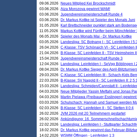
09.06.2026
Neues Mitglied Kei Brockschmidt
03.06.2026
Aiza Morozova gewinnt WAM!
03.06.2026
Jugendvereinsmeisterschaft Runde 4
03.06.2026
Dr. Markus Kottke ist Spieler des Monats Juni
31.05.2026
Karl Brettschneider punktet stark am Bodense
11.05.2026
Markus Kottke wird Fünfter beim Mönchfelder
06.05.2026
Spieler des Monats Mai - Dr. Markus Kottke
03.05.2026
Landesliga: SC Botnang I - SC Leinfelden I 5:
26.04.2026
C-Klasse: TSV Schönaich VI - SC Leinfelden II
21.04.2026
B-Klasse: SC Leinfelden II - TSV Heimsheim II
15.04.2026
Jugendvereinsmeisterschaft Runde 3
12.04.2026
Landesliga: Leinfelden I - SpVgg Böblingen I 
08.04.2026
Dr. Markus Kottke Sieger des April-Blitzturnier
29.03.2026
C-Klasse: SC Leinfelden III - Schach-Kids Ber
22.03.2026
B-Klasse: SV Nagold II - SC Leinfelden II: 2,5:
15.03.2026
Landesliga: Schmiden/Cannstatt II - Leinfelden
04.03.2026
Neue Mitglieder Yassin Meftahi und Jonas Pa
04.03.2026
Martin Pielawa (Freibauer Esslingen) gewinnt 
03.03.2026
Schulschach: Hannah und Samuel werden Ma
02.03.2026
B-Klasse: SC Leinfelden II - SC Stetten II 0:4
26.02.2026
JVM 2026 mit 20 Teilnehmern gestartet
26.02.2026
Ankündigung: 16. Sommerschnellschachturnie
22.02.2026
Landesliga: Leinfelden I - Stuttgarter Schachfr
18.02.2026
Dr. Markus Kottke gewinnt das Februar-Blitztu
14.02.2026
WSMM Öffingen - Leinfelden 1:3