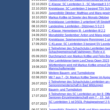
22.10.2023
C-Klasse: SC Leinfelden 3 - SC Magstadt 3 3,
22.10.2023
Kreisklasse: SC Leinfelden 2 besiegt TSV Schö
11.10.2023
Jugendblitz Oktober: Matthias und Mara gewi
10.10.2023
Markus Kottke ist Spieler des Monats Oktober
08.10.2023
Kreisklasse: Leinfelden 2 unterliegt Vfl Sindel
08.10.2023
Landesliga: Leinfelden - Ditzingen 5,5:2,5
08.10.2023
C-Klasse: Herrenberg III - Leinfelden III 2:2
24.09.2023
Monatsblitz September: Anton und Mara gew
17.09.2023
Kreisklasse: Spielvereinigung Renningen 1 unt
17.09.2023
C-KLasse: SC Leinfelden 3 besiegt SV Leonbe
2 Teilnehmer des Schachclubs Leinfelden bei
10.09.2023
Schachgemeinschaft Vaihingen / Rohr e.V.
05.09.2023
Durchmarsch von Markus Kottke und Felix Bow
20.08.2023
Vier Leinfeldener beim LeoChess Open 2023
Württemberg wird mit Markus Kottke erneut D
19.08.2023
Mannschaftsmeister
15.08.2023
Weitere Bauern- und Turmdiplome
02.08.2023
Mit 7 aus 7 - Dr. Markus Kottke Sieger im Augus
2 Teilnehmer des Schachclubs Leinfelden an 
26.07.2023
Seniorenmeisterschaft in Bad Wildungen
21.07.2023
Bauern- und Turmdiplom
4 Teilnehmer des SC Leinfelden an der 8. O
17.07.2023
Senioren-Einzelmeisterschaft vom 7. - 15. Jul
SC Leinfelden 1 ist DSOL-Pokalgewinner! 2,5:1
07.07.2023
!
06.07.2023
Jugendblitz: Friedrich, Matti und Mara gewinn