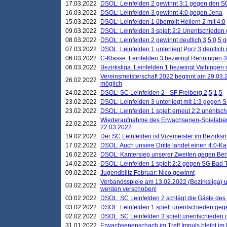
17.03.2022
DSOL: Leinfelden 2 gewinnt 3:1 gegen den 
16.03.2022
DSOL: Leinfelden 3 gewinnt 4:0 gegen Jena
15.03.2022
DSOL: Leinfelden 1 überrollt Hellern 2 mit 4:0
09.03.2022
DSOL: Leinfelden 3 spielt 2:2 Unentschieden
08.03.2022
DSOL: Leinfelden 2 gewinnt deutlich 3,5:0,5
07.03.2022
DSOL: Leinfelden 1 unterliegt Porz 3 deutlich 
06.03.2022
C-Klasse: Leinfelden 3 bezwingt Renningen 3 
06.03.2022
Bezirksliga: Leinfelden 1 bezwingt Vaihingen m
Vereinsmeisterschaft 2022 beginnt am 29.03.2
26.02.2022
möglich
24.02.2022
DSOL: SC Leinfelden 2 - SF Freiberg 2,5;1,5
23.02.2022
DSOL: Leinfelden 3 unterliegt mit 1:3 gegen S
23.02.2022
DSOL: Leinfelden 1 spielt erneut 2:2 unentsc
Wiederaufnahme des Erwachsenen-Spielabend
22.02.2022
22.03.2022
19.02.2022
Der SC Leinfelden ist Vizemeister im Bezirksm
17.02.2022
DSOL: Auch unsere Dritte landet einen 4:0-Ka
16.02.2022
DSOL: Kantersieg unserer Zweiten gegen Ber
14.02.2022
DSOL: Leinfelden 1 spielt 2:2 gegen SG Bad 
09.02.2022
Jugendblitz Februar: Nico gewinnt
Verbandsspiele am 13.02.2022 (Bezirksliga) 
03.02.2022
werden verschoben!
03.02.2022
DSOL; SC Leinfelden 2 schlägt die Gäste des
03.02.2022
DSOL: Leinfelden 1 spielt unentschieden gege
02.02.2022
DSOL; SC Leinfelden 3 spielt unentschieden
31.01.2022
Erwachsenenschach im Treff Impuls bleibt im