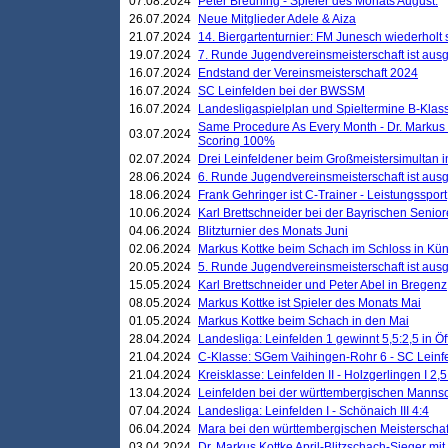
07.08.2024
Peter Breuning - Spieler des Monats August.
26.07.2024
Neue Mitglieder Adele & Aiza
21.07.2024
14. Biergartenturnier: FM Junesch wiederholt
19.07.2024
7. Runde Jugendvereinsmeisterschaft ist ausg
16.07.2024
Endstand der Vereinsmeisterschaft 2024
16.07.2024
SC Leinfelden bei der BWSSM
16.07.2024
Landesligaspielplan und Spieltermine B-Kla
Same Procedure As Every Month - Dr. Markus 
03.07.2024
Scoring 100%
02.07.2024
Drei Leinfeldener beim Großmeistersimultan 
28.06.2024
6. Runde Jugendvereinsmeisterschaft ist ausg
18.06.2024
Frank Gehringer ist C-Trainer - Leistungssport
10.06.2024
Karl Brettschneider bei der Bayrischen Senio
04.06.2024
Blitzturnier des Monats Juni
02.06.2024
Markus Kottke beim Schach im Schloss in Kü
20.05.2024
5. Runde Jugendvereinsmeisterschaft ist ausg
15.05.2024
Karl Brettschneider und Peter Abel in Bregenz
08.05.2024
Markus Kottke ist Spieler des Monats Mai
01.05.2024
Markus Kottke beim Schach in den Mai
28.04.2024
Landesliga: Leinfelden 1 gewinnt 5,5:2,5 in Ö
21.04.2024
C-Klasse: SGem Vaihingen-Rohr 6 - SC Leinfe
21.04.2024
Kreisklasse: Leinfelden II - Holzgerlingen I 2,5
13.04.2024
Leinfelden bei der württembergischen Mannsc
07.04.2024
Landesliga: Leinfelden I - Schönaich III 4:4
06.04.2024
Mara bei den württembergischen Meisterscha
03.04.2024
Dr. Markus Kottke April-Blitzschach-Sieger mit