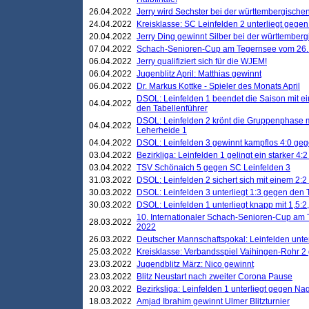
26.04.2022
Jerry wird Sechster bei der württembergische
24.04.2022
Kreisklasse: SC Leinfelden 2 unterliegt gege
20.04.2022
Jerry Ding gewinnt Silber bei der württemberg
07.04.2022
Schach-Senioren-Cup am Tegernsee vom 26. M
06.04.2022
Jerry qualifiziert sich für die WJEM!
06.04.2022
Jugenblitz April: Matthias gewinnt
06.04.2022
Dr. Markus Kottke - Spieler des Monats April
DSOL: Leinfelden 1 beendet die Saison mit e
04.04.2022
den Tabellenführer
DSOL: Leinfelden 2 krönt die Gruppenphase m
04.04.2022
Leherheide 1
04.04.2022
DSOL: Leinfelden 3 gewinnt kampflos 4:0 geg
03.04.2022
Bezirkliga: Leinfelden 1 gelingt ein starker 4
03.04.2022
TSV Schönaich 5 gegen SC Leinfelden 3
31.03.2022
DSOL: Leinfelden 2 sichert sich mit einem 2:2 d
30.03.2022
DSOL: Leinfelden 3 unterliegt 1:3 gegen den 
30.03.2022
DSOL: Leinfelden 1 unterliegt knapp mit 1,5
10. Internationaler Schach-Senioren-Cup am T
28.03.2022
2022
26.03.2022
Deutscher Mannschaftspokal: Leinfelden unte
25.03.2022
Kreisklasse: Verbandsspiel Vaihingen-Rohr 2 
23.03.2022
Jugendblitz März: Nico gewinnt
23.03.2022
Blitz Neustart nach zweiter Corona Pause
20.03.2022
Bezirksliga: Leinfelden 1 unterliegt gegen Nag
18.03.2022
Amjad Ibrahim gewinnt Ulmer Blitzturnier